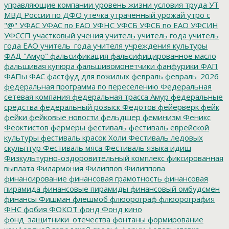
управляющие компании
уровень жизни
условия труда
УТ
МВД России по ДФО
утечка
утраченный урожай
утро с
"@"
УФАС
УФАС по ЕАО
УФНС
УФСБ
УФСБ по ЕАО
УФСИН
УФССП
участковый
учения
учитель
учитель года
учитель
года ЕАО
учитель_года
учителя
учреждения культуры
ФАД "Амур"
фальсификация
фальсифицированное масло
фальшивая купюра
фальшивомонетчики
фанфурики
ФАП
ФАПы
ФАС
фастфуд для пожилых
февраль
февраль_2026
федеральная программа по переселению
Федеральная
сетевая компания
федеральная трасса Амур
федеральные
средства
федеральный розыск
Федотов
фейерверк
фейк
фейки
фейковые новости
фельдшер
феминизм
Феникс
Феоктистов
фермеры
фестиваль
фестиваль еврейской
культуры
фестиваль красок Холи
Фестиваль ледовых
скульптур
Фестиваль мяса
Фестиваль языка идиш
Физкультурно-оздоровительный комплекс
фиксированная
выплата
Филармония
Филиппов
Филиппова
финансирование
финансовая грамотность
финансовая
пирамида
финансовые пирамиды
финансовый омбудсмен
финансы
Фишман
флешмоб
флюорограф
флюорография
ФНС
фобия
ФОКОТ
фонд
Фонд кино
фонд_защитники_отечества
фонтаны
формирование