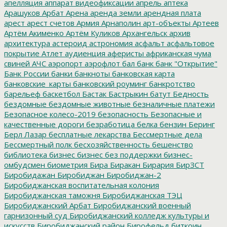
апелляция
аппарат видеофиксации
апрель
аптека
Арашуков
Арбат
Арена
аренда земли
арендная плата
арест
арест счетов
Армия
Арнаполин
арт-объекты
Артеев
Артём Акименко
Артём Куликов
Архангельск
архив
архитектура
астероид
астрономия
асфальт
асфальтовое
покрытие
Атлет
аудиенция
аферисты
африканская чума
свиней
АЧС
аэропорт
аэрофлот
бал
банк
банк "Открытие"
Банк России
банки
банкноты
банковская карта
банковские_карты
банковский роуминг
банкротство
барельеф
баскетбол
Бастак
Бастрыкин
батут
Бедность
бездомные
бездомные животные
безналичные платежи
Безопасное колесо-2019
безопасность
Безопасные и
качественные дороги
безработица
белка
бензин
Беринг
Берл Лазар
бесплатные лекарства
Бессмертные дела
Бессмертный полк
бесхозяйственность
бешенство
библиотека
бизнес
бизнес без поддержки
бизнес-
омбудсмен
биометрия
Бира
Биракан
Бирария
БирЗСТ
Биробидажан
Биробиджан
Биробиджан-2
Биробиджанская воспитательная колония
Биробиджанская таможня
Биробиджанская ТЭЦ
Биробиджанский Арбат
Биробиджанский военный
гарнизонный суд
Биробиджанский колледж культуры и
искусств
Биробиджанский район
Бирофельд
биткоин