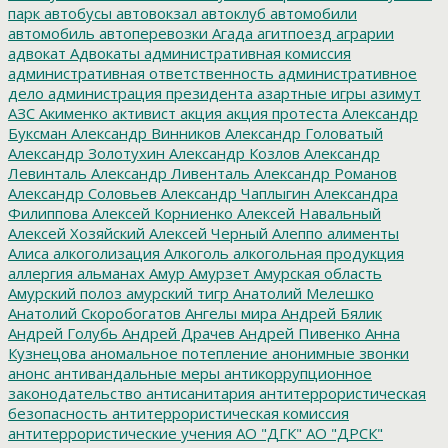
парк
автобусы
автовокзал
автоклуб
автомобили
автомобиль
автоперевозки
Агада
агитпоезд
аграрии
адвокат
Адвокаты
административная комиссия
административная ответственность
административное
дело
администрация президента
азартные игры
азимут
АЗС
Акименко
активист
акция
акция протеста
Александр
Буксман
Александр Винников
Александр Головатый
Александр Золотухин
Александр Козлов
Александр
Левинталь
Александр Ливенталь
Александр Романов
Александр Соловьев
Александр Чаплыгин
Александра
Филиппова
Алексей Корниенко
Алексей Навальный
Алексей Хозяйский
Алексей Черный
Алеппо
алименты
Алиса
алкоголизация
Алкоголь
алкогольная продукция
аллергия
альманах
Амур
Амурзет
Амурская область
Амурский полоз
амурский тигр
Анатолий Мелешко
Анатолий Скоробогатов
Ангелы мира
Андрей Бялик
Андрей Голубь
Андрей Драчев
Андрей Пивенко
Анна
Кузнецова
аномальное потепление
анонимные звонки
анонс
антивандальные меры
антикоррупционное
законодательство
антисанитария
антитеррористическая
безопасность
антитеррористическая комиссия
антитеррористические учения
АО "ДГК"
АО "ДРСК"