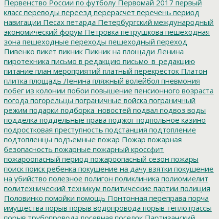
Первенство России по футболу
Первомай 2017
первый
класс
переводы
переезд
перерасчет
перечень
период
навигации
Песах
петарда
Петербургский международный
экономический форум
Петровка
петрушкова
пешеходная
зона
пешеходные переходы
пешеходный переход
Пивенко
пикет
пикник
Пикник на площади Ленина
пиротехника
письмо в редакцию
письмо_в_редакцию
питание
план мероприятий
платный перекресток
Платон
плитка
площадь Ленина
пляжный волейбол
пневмония
побег из колонии
побои
повышение пенсионного возраста
погода
погорельцы
пограничные войска
пограничный
режим
подарки
подборка_новостей
подвал
подвоз воды
подделка
поддельные права
поджог
подпольное казино
подростковая преступность
подстанция
подтопление
подтопленцы
подъемные
пожар
Пожар
пожарная
безопасность
пожарные
пожарный кроссфит
пожароопасный период
пожароопасный сезон
пожары
поиск
поиск ребенка
покушение на дачу взятки
покушение
на убийство
полезное
полигон
поликлиника
полиомиелит
политехнический техникум
политические партии
полиция
Половинко
помойки
помощь
Понтонная переправа
порча
имущества
порыв
порыв водопровода
порыв теплотрассы
порыв трубопровода
посевная
поселок Партизанский