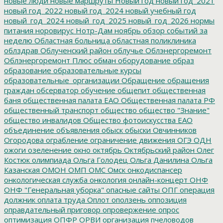
новые люди
новые маршруты
Новый год
новый год_2021
новый год_2022
новый год_2024
новый учебный год
новый_год_2024
новый_год_2025
новый_год_2026
нормы
питания
норовирус
Нотр-Дам
ноябрь
обзор событий за
неделю
Областная больница
областная поликлиника
облздрав
Облученский район
облучье
Облэнергоремонт
Облэнергоремонт Плюс
обман
оборудование
образ
образование
образовательные курсы
образовательные_организации
Обращение
обращения
граждан
обсерватор
обучение
общепит
общественная
баня
общественная палата ЕАО
Общественная палата РФ
общественный транспорт
общество
общество "Знание"
общество инвалидов
Общество фотоискусства ЕАО
объединение
объявления
обыск
обыски
Овчинников
Огородова
ограбление
ограничение движения
ОГЭ
ОДН
ожоги
озеленение
окно
октябрь
Октябрьский район
Олег
Костюк
олимпиада
Ольга Голодец
Ольга Данилина
Ольга
Казанская
ОМОН
ОМП
ОМС
Омск
онкодиспансер
онкологическая служба
онкология
онлайн-концерт
ОНФ
ОНФ "Генеральная уборка"
опасные сайты
ОПГ
операция
должник
оплата труда
Оплот
оползень
оппозиция
оправдательный приговор
опровержение
опрос
оптимизация
ОПФР
ОРВИ
организация пчеловодов