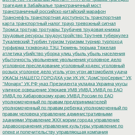
трагедия в Забайкалье
трансграничный мост
трансграничный российско-китайский марафон
Транснефть
транспортная доступность
транспортная
карта
транспортный налог
траур
тревожный сигнал
Тромса
тротуар
тротуары
Трубачев
трудовая книжка
трудовые ресурсы
трудоустройство
Трутнев
туберкулез
Тукалевский
Турбин
туризм
туризмм
турнир
турпоход
турфирма
тхэквондо
ТЭЦ
Тюмень
тюрьма
Тяжелая
атлетика
убийство
уборка улиц
убыль
убыль населения
убыточность
увольнение
увольнения
уголовное дело
уголовное преследование
уголовный кодекс
уголовный
розыск
уголоное дело
уголь
угон
угон автомобиля
удача
УЖАСЫ НАШЕГО ГОРОДКА
узи
УК
УК "ДомСтроСервис"
УК
"Монарх"
УК РФ
указ Президента
укладка
Украина
укусы
уличное освещение
Улюкаев
УМВ
УМВД
УМВД по ЕАО
УМВД по Хабаровскому краю
УМВД России по ЕАО
уполномоченный по правам предпринимателей
уполномоченный по правам ребенка
уполномоченный по
правам человека
управление административными
зданиями
Управление ЖКХ мэрии города
управление
здравоохранения
управление культуры
управление по
опеке и попечительству
управляющая компания