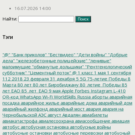
16.07.2026 14:00
Найти:
Тэги
"@"
"Банк приколов"
"Бествидео"
"Дети войны"
"Добрые
дела"
"железобетонные полицейские"
"ленивые"
малоимущие
"обманутые дольщики"
"Рентгенологический
субботник"
"Цементный поток"
@
1 класс
1 мая
1 сентября
112
2018
23 февраля
31 декабря
5
5G
75-летие Победы
8
Марта
80 лет
80 лет Биробиджану
80_летие_Победы
85
лет ЕАО
85_лет_ЕАО
9 мая
Apple
Forbes
Instagram
L-410
QR-код
WhatsApp
Wi-Fi
WorldSkills Russia
аборты
аварийная
посадка
аварийное жилье
аварийные дома
аварийный дом
аварийный жилфонд
аварийный мост
авария
авария на
Чернобыльской АЭС
август
Авдалян
авиабилеты
авиакатастрофа
авиалесоохрана
авиасообщение
авиация
автобус
автобусная остановка
автобусные войны
автобусные остановки
автобусные перевозки
автобусный