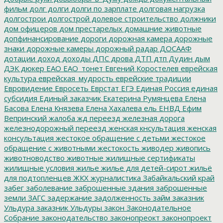
фильм
долг
долги
долги по зарплате
долговая нагрузка
долгострои
долгострой
долевое строительство
должники
дом офицеров
дом престарелых
домашние животные
допфинансирование
дороги
дорожная камера
дорожные
знаки
дорожные камеры
дорожный радар
ДОСААФ
дотации
доход
доходы
ДПС
дрова
ДТП
дтп
Дудин
дым
ДЭК
дюкер
ЕАО
ЕАО_тонет
Евгений Коростелев
еврейская
культура
еврейская_мудрость
еврейские традиции
Евровидение
Евросеть
Еврстат
ЕГЭ
Единая Россия
единая
субсидия
Единый заказчик
Екатерина Румянцева
Елена
Басова
Елена Князева
Елена Хахалева
ель
ЕНВД
Ефим
Вепринский
жалоба
жд переезд
железная дорога
железнодорожный переезд
женская кнсультация
женская
консультация
жестокое обращение с детьми
жестокое
обращение с животными
жестокость
живодер
живопись
животноводство
животные
жилищные сертификаты
жилищные условия
жилье
жилье для детей-сирот
жильё
для подтопленцев
ЖКХ
журналистика
Забайкальский край
забег
заболевание
заброшенные здания
заброшенные
земли
ЗАГС
задержание
задолженность
займ
заказник
Ульдура
заказник Ульдуры
закон
Законодательное
Собрание
законодательство
законопреокт
законопроект