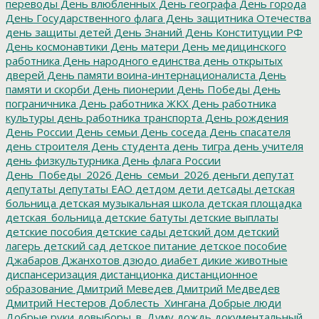
переводы
День влюбленных
День географа
День города
День Государственного флага
День защитника Отечества
день защиты детей
День Знаний
День Конституции РФ
День космонавтики
День матери
День медицинского
работника
День народного единства
день открытых
дверей
День памяти воина-интернационалиста
День
памяти и скорби
День пионерии
День Победы
День
пограничника
День работника ЖКХ
День работника
культуры
день работника транспорта
День рождения
День России
День семьи
День соседа
День спасателя
день строителя
День студента
день тигра
день учителя
день физкультурника
День флага России
День_Победы_2026
День_семьи_2026
деньги
депутат
депутаты
депутаты ЕАО
детдом
дети
детсады
детская
больница
детская музыкальная школа
детская площадка
детская_больница
детские батуты
детские выплаты
детские пособия
детские сады
детский дом
детский
лагерь
детский сад
детское питание
детское пособие
Джабаров
Джанхотов
дзюдо
диабет
дикие животные
диспансеризация
дистанционка
дистанционное
образование
Дмитрий Меведев
Дмитрий Медведев
Дмитрий Нестеров
Доблесть_Хингана
Добрые люди
Добрые руки
довыборы_в_Думу
дождь
документальный