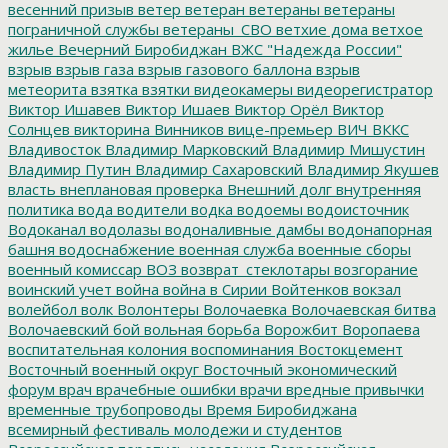
весенний призыв
ветер
ветеран
ветераны
ветераны
пограничной службы
ветераны_СВО
ветхие дома
ветхое
жилье
Вечерний Биробиджан
ВЖС "Надежда России"
взрыв
взрыв газа
взрыв газового баллона
взрыв
метеорита
взятка
взятки
видеокамеры
видеорегистратор
Виктор Ишавев
Виктор Ишаев
Виктор Орёл
Виктор
Солнцев
викторина
Винников
вице-премьер
ВИЧ
ВККС
Владивосток
Владимир Марковский
Владимир Мишустин
Владимир Путин
Владимир Сахаровский
Владимир Якушев
власть
внеплановая проверка
Внешний долг
внутренняя
политика
вода
водители
водка
водоемы
водоисточник
Водоканал
водолазы
водоналивные дамбы
водонапорная
башня
водоснабжение
военная служба
военные сборы
военный комиссар
ВОЗ
возврат_стеклотары
возгорание
воинский учет
война
война в Сирии
Войтенков
вокзал
волейбол
волк
Волонтеры
Волочаевка
Волочаевская битва
Волочаевский бой
вольная борьба
Ворожбит
Воропаева
воспитательная колония
воспоминания
Востокцемент
Восточный военный округ
Восточный экономический
форум
врач
врачебные ошибки
врачи
вредные привычки
временные трубопроводы
Время Биробиджана
всемирный фестиваль молодежи и студентов