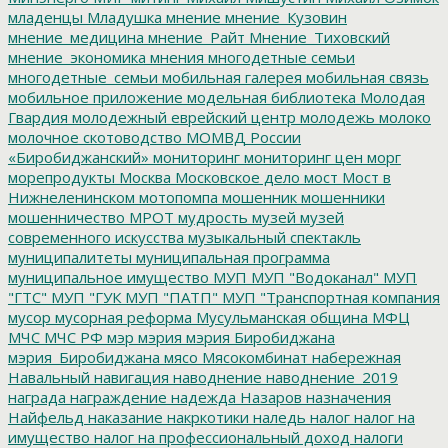
младенцы
Младушка
мнение
мнение_Кузовин
мнение_медицина
мнение_Райт
Мнение_Тиховский
мнение_экономика
мнения
многодетные семьи
многодетные_семьи
мобильная галерея
мобильная связь
мобильное приложение
модельная библиотека
Молодая
Гвардия
молодежный еврейский центр
молодежь
молоко
молочное скотоводство
МОМВД России
«Биробиджанский»
мониторинг
мониторинг цен
морг
морепродукты
Москва
Московское дело
мост
Мост в
Нижнеленинском
мотопомпа
мошенник
мошенники
мошенничество
МРОТ
мудрость
музей
музей
современного искусства
музыкальный спектакль
муниципалитеты
муниципальная программа
муниципальное имущество
МУП
МУП "Водоканал"
МУП
"ГТС"
МУП "ГУК
МУП "ПАТП"
МУП "Транспортная компания
мусор
мусорная реформа
Мусульманская община
МФЦ
МЧС
МЧС РФ
мэр
мэрия
мэрия Биробиджана
мэрия_Биробиджана
мясо
Мясокомбинат
набережная
Навальный
навигация
наводнение
наводнение_2019
награда
награждение
надежда
Назаров
назначения
Найфельд
наказание
накркотики
наледь
налог
налог на
имущество
налог на профессиональный доход
налоги