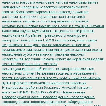
налоговая нагрузка
налоговые_льготы
налоговый вычет
нападение
напорный коллектор
наркозависимость
нарколаборатория
наркомания
наркосодержащие
растения
наркотики
нарушение прав инвалидов
нарушение тишины и покоя
нарушения пожарной
безопасности
насвай
население
насосная станция
Наталья
Баженова
наука
Наум Ливант
национальный рейтинг
национальный рейтинг тревожности
наципроект
нацпроект
нацпроекты
НДФЛ
неблагополучные семьи
недвижимость
недострои
независимая экспертиза
независимые сми
незаконная миграция
незаконная охота
незаконная рубка
незаконная_реклама
некролог
нелегальная торговля
Немаев
непогода
нерабочая неделя
несанкционированная_торговля
несанкционированный_митинг
несовершеннолетние
несчастный случай
Нетрезвый водитель
неуважение к
власти
неформальная занятость
нефть
Нижнеленинский
пункт пропуска
Николаевка
николаевка_памятник
Николаевская районная больница
Николай Канделя
никотин
НК РФ
НКО
НКО «РОКР»
Новая звезда
Новгородская область
нововвведение
нововведение
нововведениея
нововведения
новое_оборудование