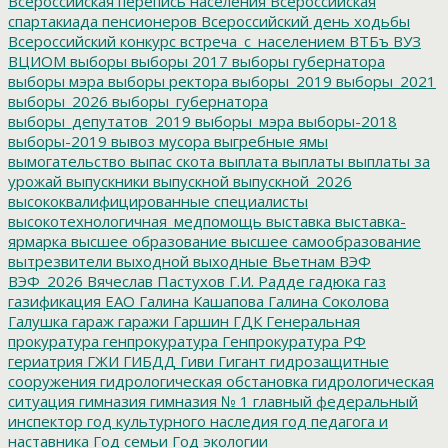
Всероссийская перепись населения
Всероссийская
спартакиада пенсионеров
Всероссийский день ходьбы
Всероссийский конкурс
встреча_с_населением
ВТБъ
ВУЗ
ВЦИОМ
выборы
выборы 2017
выборы губернатора
выборы мэра
выборы ректора
выборы_2019
выборы_2021
выборы_2026
выборы_губернатора
выборы_депутатов_2019
выборы_мэра
выборы-2018
выборы-2019
вывоз мусора
выгребные ямы
вымогательство
выпас скота
выплата
выплаты
выплаты за
урожай
выпускники
выпускной
выпускной_2026
высококвалифицированные специалисты
высокотехнологичная_медпомощь
выставка
выставка-
ярмарка
высшее образование
высшее самообразование
вытрезвители
выходной
выходные
Вьетнам
ВЭФ
ВЭФ_2026
Вячеслав Пастухов
Г.И. Радде
гадюка
газ
газификация ЕАО
Галина Кашапова
Галина Соколова
Галушка
гараж
гаражи
Гаршин
ГДК
Генеральная
прокуратура
генпрокуратура
Генпрокуратура РФ
гериатрия
ГЖИ
ГИБДД
Гиви
Гигант
гидрозащитные
сооружения
гидрологическая обстановка
гидрологическая
ситуация
гимназия
гимназия № 1
главный федеральный
инспектор
год культурного наследия
год педагога и
наставника
Год семьи
Год экологии