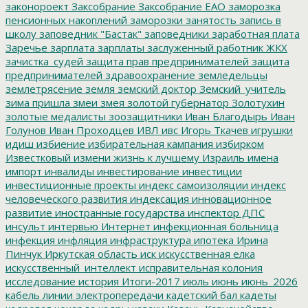
законороект
Заксобрание
Заксобрание ЕАО
заморозка
пенсионных накоплений
заморозки
занятость
запись в
школу
заповедник "Бастак"
заповедники
заработная плата
Заречье
зарплата
зарплаты
заслуженный работник ЖКХ
зачистка_судей
защита прав предпринимателей
защита
предпринимателей
здравоохранение
земледельцы
землетрясение
земля
земский доктор
Земский_учитель
зима пришла
змеи
змея
золотой губернатор
Золотухин
золотые медалисты
зоозащитники
Иван Благодырь
Иван
Голунов
Иван Проходцев
ИВЛ
ивс
Игорь Ткачев
игрушки
идиш
избиение
избирательная кампания
избирком
Известковый
измени жизнь к лучшему
Израиль
имена
импорт
инвалиды
инвестирование
инвестиции
инвестиционные проекты
индекс самоизоляции
индекс
человеческого развития
индексация
инновационное
развитие
иностранные государства
инспектор ДПС
инсульт
интервью
Интернет
инфекционная больница
инфекция
инфляция
инфраструктура
ипотека
Ирина
Пинчук
Иркутская область
иск
искусственная елка
искусственный_интеллект
исправительная колония
исследование
история
Итоги-2017
июль
июнь
июнь_2026
кабель линии электропередачи
кадетский бал
кадеты