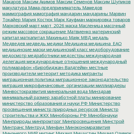
Макаров
Максим Акимов
Максим Семенов
Максим Шупиков
макулатура
Мама-предприниматель
Мамедов
маммография
мамография
мандарин
мандарины
Марвин
Токайер
Мария Костюк
Марк Кауфман
маркировка товаров
Марковский
март
март_2026
маска
Масленица
масочный
режим
массовое сокращение
Матвиенко
материнский
капитал
маткапитал
Махинько
Маяк
МВД
медаль
Медведев
медведь
медики
Медицина
медицина_ЕАО
медицинские маски
медицинский класс
медоборудование
медосмотр
медработники
медсестры
международная
делегация
международные отношения
международный
полумарафон «Биробиджан-Валдгейм»
местные
производители
метеорит
методика
мигранты
миграционная политика
миграционное законодательство
миграция
микрофинансовые_организации
миллиардеры
Минвостокразвития
минеральная вода
Минздрав
минимальный размер заработной платы
минирование
министерство образования и науки РФ
Министерство
просвещения
министр природных ресурсов
Министр
строительства и ЖКХ
Минобороны РФ
Минобрнауки
Минприроды
минпромторг
Минпросвещения
Минстрой
Минтранс
Минтруд
Минфин
Минэкономразвития
Минэнерго
МИР
митинг
Михаил Мишустин
Михаил Озимок