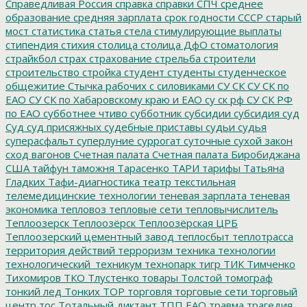
Справедливая Россия
справка
справки
СПЧ
среднее
образование
средняя зарплата
срок годности
СССР
старый
мост
статистика
статья
стела
стимулирующие выплаты
стипендия
стихия
столица
столица ДфО
стоматология
страйкбол
страх
страхование
стрельба
строители
строительство
стройка
студент
студенты
студенческое
общежитие
Стычка рабочих с силовиками
СУ СК
СУ СК по
ЕАО
СУ СК по Хабаровскому краю и ЕАО
су ск рф
СУ СК РФ
по ЕАО
субботнее чтиво
субботник
субсидии
субсидия
суд
Суд
суд присяжных
судебные приставы
судьи
судья
суперасфальт
суперлуние
суррогат
суточные
сухой закон
сход вагонов
Счетная палата
Счетная палата Биробиджана
США
тайфун
таможня
Тарасенко
ТАРИ
тарифы
Татьяна
Гладких
Тафи-диагностика
театр
текстильная
телемедицинские технологии
теневая зарплата
теневая
экономика
тепловоз
тепловые сети
тепловычислитель
Теплоозерск
Теплоозёрск
Теплоозёрская ЦРБ
Теплоозерский цементный завод
теплосбыт
теплотрасса
территория действий
терроризм
техника
технологии
технологический_техникум
технопарк
тигр
ТИК
Тимченко
Тихомиров
ТКО
Тлустенко
товары
Толстой
томограф
тонкий лед
Тонких
ТОР
торговля
торговые сети
торговый
центр
тос
Тотальный диктант
ТПП ЕАО
травма
трагедия