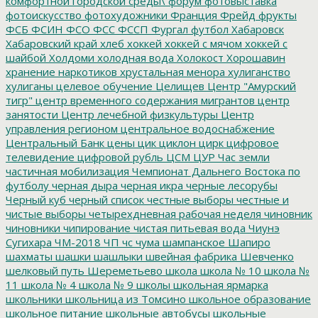
комфортной городской среды\
форум
фотовыставка
фотоискусство
фотохудожники
Франция
Фрейд
фрукты
ФСБ
ФСИН
ФСО
ФСС
ФССП
Фургал
футбол
Хабаровск
Хабаровский край
хлеб
хоккей
хоккей с мячом
хоккей с
шайбой
Холдоми
холодная вода
Холокост
Хорошавин
хранение наркотиков
хрустальная менора
хулиганство
хулиганы
целевое обучение
Целищев
Центр "Амурский
тигр"
центр временного содержания мигрантов
центр
занятости
Центр лечебной физкультуры
Центр
управления регионом
центральное водоснабжение
Центральный Банк
цены
цик
циклон
цирк
цифровое
телевидение
цифровой рубль
ЦСМ
ЦУР
Час земли
частичная мобилизация
Чемпионат Дальнего Востока по
футболу
черная дыра
черная икра
черные лесорубы
Черный куб
черный список
честные выборы
честные и
чистые выборы
четырехдневная рабочая неделя
чиновник
чиновники
чипирование
чистая питьевая вода
Чиунэ
Сугихара
ЧМ-2018
ЧП
чс
чума
шампанское
Шапиро
шахматы
шашки
шашлыки
швейная фабрика
Шевченко
шелковый путь
Шереметьево
школа
школа № 10
школа №
11
школа № 4
школа № 9
школы
школьная ярмарка
школьники
школьница из Томсино
школьное образование
школьное питание
школьные автобусы
школьные