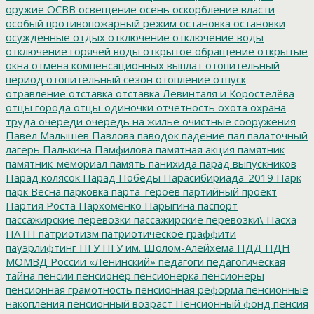
оружие
ОСВВ
освещение
осень
оскорбление власти
особый противопожарный режим
остановка
остановки
осужденные
отдых
отключение
отключение воды
отключение горячей воды
открытое обращение
открытые
окна
отмена компенсационных выплат
отопительный
период
отопительный сезон
отопление
отпуск
отравление
отставка
отставка Левинталя и Коростелёва
отцы города
отцы-одиночки
отчетность
охота
охрана
труда
очереди
очередь на жилье
очистные сооружения
Павел Малышев
Павлова
паводок
падение
пал
палаточный
лагерь
Палькина
Памфилова
памятная акция
памятник
памятник-мемориал
память
панихида
парад выпускников
Парад колясок
Парад Победы
Парасибириада-2019
Парк
парк Весна
парковка
парта_героев
партийный проект
Партия Роста
Пархоменко
Парыгина
паспорт
пассажирские перевозки
пассажирские перевозки\
Пасха
ПАТП
патриотизм
патриотическое граффити
пауэрлифтинг
ПГУ
ПГУ им. Шолом-Алейхема
ПДД
ПДН
МОМВД России «Ленинский»
педагоги
педагогическая
тайна
пенсии
пенсионер
пенсионерка
пенсионеры
пенсионная грамотность
пенсионная реформа
пенсионные
накопления
пенсионный возраст
Пенсионный фонд
пенсия