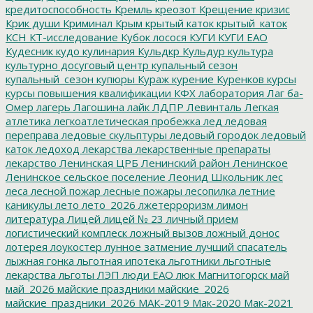
кредитоспособность
Кремль
креозот
Крещение
кризис
Крик души
Криминал
Крым
крытый каток
крытый_каток
КСН
КТ-исследование
Кубок лосося
КУГИ
КУГИ ЕАО
Кудесник
кудо
кулинария
Кульдкр
Кульдур
культура
культурно досуговый центр
купальный сезон
купальный_сезон
купюры
Кураж
курение
Куренков
курсы
курсы повышения квалификации
КФХ
лаборатория
Лаг ба-
Омер
лагерь
Лагошина
лайк
ЛДПР
Левинталь
Легкая
атлетика
легкоатлетическая пробежка
лед
ледовая
переправа
ледовые скульптуры
ледовый городок
ледовый
каток
ледоход
лекарства
лекарственные препараты
лекарство
Ленинская ЦРБ
Ленинский район
Ленинское
Ленинское сельское поселение
Леонид Школьник
лес
леса
лесной пожар
лесные пожары
лесопилка
летние
каникулы
лето
лето_2026
лжетерроризм
лимон
литература
Лицей
лицей № 23
личный прием
логистический комплеск
ложный вызов
ложный донос
лотерея
лоукостер
лунное затмение
лучший спасатель
лыжная гонка
льготная ипотека
льготники
льготные
лекарства
льготы
ЛЭП
люди ЕАО
люк
Магнитогорск
май
май_2026
майские праздники
майские_2026
майские_праздники_2026
МАК-2019
Мак-2020
Мак-2021