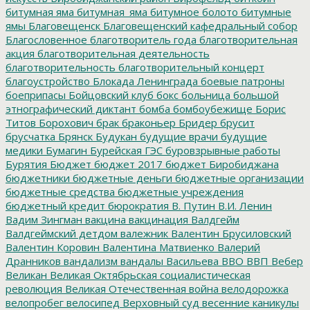
битумная яма
битумная_яма
битумное болото
битумные
ямы
Благовещенск
Благовещенский кафедральный собор
Благословенное
благотворитель года
благотворительная
акция
благотворительная деятельность
благотворительность
благотворительный концерт
благоустройство
Блокада Ленинграда
боевые патроны
боеприпасы
Бойцовский клуб
бокс
больница
большой
этнографический диктант
бомба
бомбоубежище
Борис
Титов
Борохович
брак
браконьер
Бридер
брусит
брусчатка
Брянск
Будукан
будущие врачи
будущие
медики
Бумагин
Бурейская ГЭС
буровзрывные работы
Бурятия
Бюджет
бюджет 2017
бюджет Биробиджана
бюджетники
бюджетные деньги
бюджетные организации
бюджетные средства
бюджетные учреждения
бюджетный кредит
бюрократия
В. Путин
В.И. Ленин
Вадим Зингман
вакцина
вакцинация
Валдгейм
Валдгеймский детдом
валежник
Валентин Брусиловский
Валентин Коровин
Валентина Матвиенко
Валерий
Дранников
вандализм
вандалы
Васильева
ВВО
ВВП
Вебер
Великан
Великая Октябрьская социалистическая
революция
Великая Отечественная война
велодорожка
велопробег
велосипед
Верховный суд
весенние каникулы