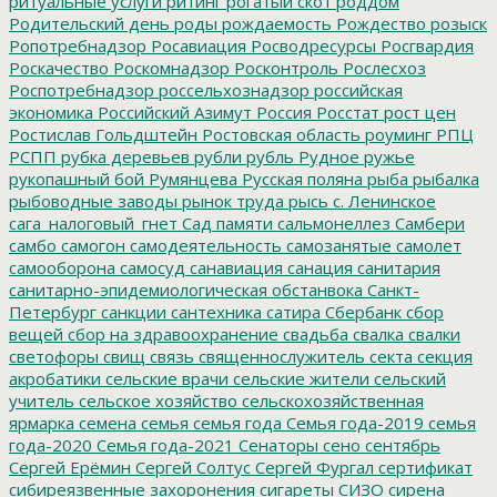
ритуальные услуги
рйтинг
рогатый скот
роддом
Родительский день
роды
рождаемость
Рождество
розыск
Ропотребнадзор
Росавиация
Росводресурсы
Росгвардия
Роскачество
Роскомнадзор
Росконтроль
Рослесхоз
Роспотребнадзор
россельхознадзор
российская
экономика
Российский Азимут
Россия
Росстат
рост цен
Ростислав Гольдштейн
Ростовская область
роуминг
РПЦ
РСПП
рубка деревьев
рубли
рубль
Рудное
ружье
рукопашный бой
Румянцева
Русская поляна
рыба
рыбалка
рыбоводные заводы
рынок труда
рысь
с. Ленинское
сага_налоговый_гнет
Сад памяти
сальмонеллез
Самбери
самбо
самогон
самодеятельность
самозанятые
самолет
самооборона
самосуд
санавиация
санация
санитария
санитарно-эпидемиологическая обстанвока
Санкт-
Петербург
санкции
сантехника
сатира
Сбербанк
сбор
вещей
сбор на здравоохранение
свадьба
свалка
свалки
светофоры
свищ
связь
священнослужитель
секта
секция
акробатики
сельские врачи
сельские жители
сельский
учитель
сельское хозяйство
сельскохозяйственная
ярмарка
семена
семья
семья года
Семья года-2019
семья
года-2020
Семья года-2021
Сенаторы
сено
сентябрь
Сергей Ерёмин
Сергей Солтус
Сергей Фургал
сертификат
сибиреязвенные захоронения
сигареты
СИЗО
сирена