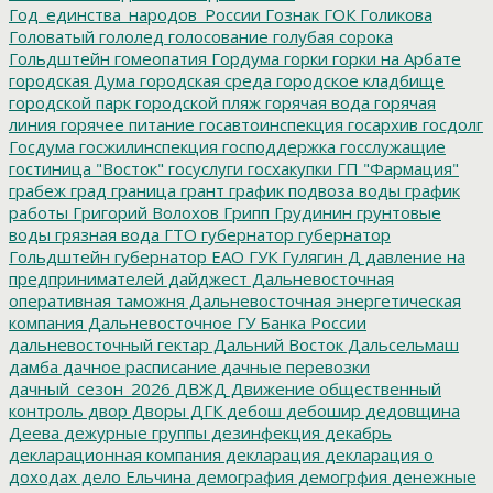
Год_единства_народов_России
Гознак
ГОК
Голикова
Головатый
гололед
голосование
голубая сорока
Гольдштейн
гомеопатия
Гордума
горки
горки на Арбате
городская Дума
городская среда
городское кладбище
городской парк
городской пляж
горячая вода
горячая
линия
горячее питание
госавтоинспекция
госархив
госдолг
Госдума
госжилинспекция
господдержка
госслужащие
гостиница "Восток"
госуслуги
госхакупки
ГП "Фармация"
грабеж
град
граница
грант
график подвоза воды
график
работы
Григорий Волохов
Грипп
Грудинин
грунтовые
воды
грязная вода
ГТО
губернатор
губернатор
Гольдштейн
губернатор ЕАО
ГУК
Гулягин
Д
давление на
предпринимателей
дайджест
Дальневосточная
оперативная таможня
Дальневосточная энергетическая
компания
Дальневосточное ГУ Банка России
дальневосточный гектар
Дальний Восток
Дальсельмаш
дамба
дачное расписание
дачные перевозки
дачный_сезон_2026
ДВЖД
Движение общественный
контроль
двор
Дворы
ДГК
дебош
дебошир
дедовщина
Деева
дежурные группы
дезинфекция
декабрь
декларационная компания
декларация
декларация о
доходах
дело Ельчина
демография
демогрфия
денежные