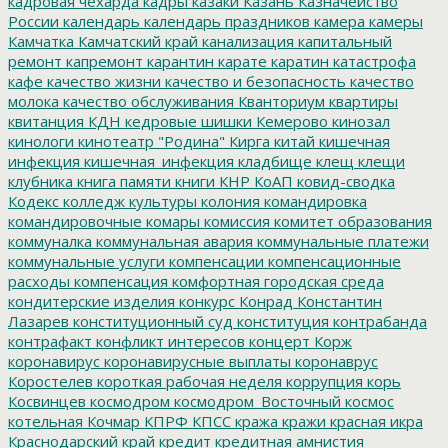
кадровая чехарда
кадры
казаки
Казань
Казначейство
России
календарь
календарь праздников
камера
камеры
Камчатка
Камчатский край
канализация
капитальный
ремонт
капремонт
карантин
карате
каратин
катастрофа
кафе
качество жизни
качество и безопасность
качество
молока
качество обслуживания
Кванториум
квартиры
квитанция
КДН
кедровые шишки
Кемерово
кинозал
кинологи
кинотеатр "Родина"
Кирга
китай
кишечная
инфекция
кишечная_инфекция
кладбище
клещ
клещи
клубника
книга памяти
книги
КНР
КоАП
ковид-сводка
Кодекс
колледж культуры
колония
командировка
командировочные
комары
комиссия
комитет образования
коммуналка
коммунальная авария
коммунальные платежи
коммунальные услуги
компенсации
компенсационные
расходы
компенсация
комфортная городская среда
кондитерские изделия
конкурс
Конрад
Константин
Лазарев
конституционный суд
конституция
контрабанда
контрафакт
конфликт интересов
концерт
Корж
коронавирус
коронавирусные выплаты
коронаврус
Коростелев
короткая рабочая неделя
коррупция
корь
Косвинцев
космодром
космодром_Восточный
космос
котельная
Кочмар
КПРФ
КПСС
кража
кражи
красная икра
Краснодарский край
кредит
кредитная амнистия