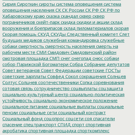
Сирия
Сироткин
сироты
система оповещения
система
оповещения населения
СК
СК России
СК РФ
СК РФ по
Хабаровскому краю
сказка
скандал
сквер
сквер
пограничников
скейт-парк
скидка
скидки и акции
склад
вооружения и боеприпасов
склад пиломатериалов
скорая
Скорая помощь
СКУД
СКУДы
Следственный комитет
Слет
будущих медиков
служебная командировка
служебные
собаки
смертность
смертность населения
смерть на
рабочем месте
СМИ
Смидович
Смидовичский район
смотровая площадка
СМП
снег
снегопад
снюс
собаки
собор Парижской Богоматери
Собра
Собрание депутатов
Совет ветеранов
Совет Федерации
советские ГОСТы
советские зарплаты
Совфед
Сокол
сокращения
Солнцев
Солтус
Солцнев
соотечественники
Сопка
соревнования
сотовая связь
сотрудничество
соцвыплаты
соцзащита
социально-культурный центр
социально-политическая
устойчивость
социально-экономическое положение
социальное питание
социальные выплаты
социальные
пенсии
социальные сети
социальный контракт
Социальный фонд
соцопрос
соцсети
соя
спасатели
спасение
спецтранспорт
СПИД
спорт
спортивная
акробатика
спортивная площадка
спорткомплекс