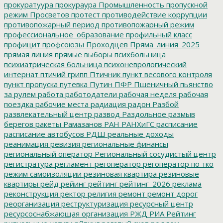
прокуратуура
прокураура
Промышленность
пропускной
режим
Просветов
протест
противодействие коррупции
противопожарный период
противопожарный режим
профессиональное_образование
профильный класс
профицит
профсоюзы
Проходцев
Пряма_линия_2025
прямая линия
прямые выборы
психбольница
психиатрическая больница
психоневрологический
интернат
птичий грипп
Птичник
пункт весового контроля
пункт пропуска
путевка
Путин
ПФР
Пшеничный
пьянство
за рулем
работа
работодатели
рабочая неделя
рабочая
поездка
рабочие места
радиация
радон
Разбой
развлекательный центр
развод
Раздольное
размыв
берегов
ракеты
Рамазанов
РАН
РАНХиГС
расписание
расписание автобусов
РДШ
реальные доходы
реанимация
ревизия
региональные финансы
региональный оператор
Региональный сосудистый центр
регистратура
регламент
регоператор
регоператор по тко
режим самоизоляции
резиновая квартира
резиновые
квартиры
рейд
рейинг
рейтинг
рейтинг_2026
реклама
реконструкция
ректор
религия
ремонт
ремонт дорог
реорганизация
реструктуризация
ресурсный центр
ресурсоснабжающая организация
РЖД
РИА Рейтинг