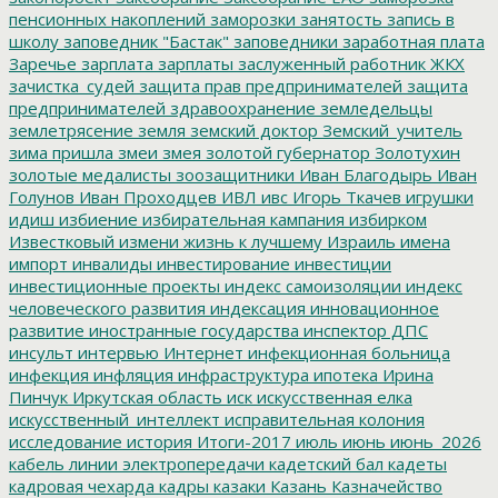
пенсионных накоплений
заморозки
занятость
запись в
школу
заповедник "Бастак"
заповедники
заработная плата
Заречье
зарплата
зарплаты
заслуженный работник ЖКХ
зачистка_судей
защита прав предпринимателей
защита
предпринимателей
здравоохранение
земледельцы
землетрясение
земля
земский доктор
Земский_учитель
зима пришла
змеи
змея
золотой губернатор
Золотухин
золотые медалисты
зоозащитники
Иван Благодырь
Иван
Голунов
Иван Проходцев
ИВЛ
ивс
Игорь Ткачев
игрушки
идиш
избиение
избирательная кампания
избирком
Известковый
измени жизнь к лучшему
Израиль
имена
импорт
инвалиды
инвестирование
инвестиции
инвестиционные проекты
индекс самоизоляции
индекс
человеческого развития
индексация
инновационное
развитие
иностранные государства
инспектор ДПС
инсульт
интервью
Интернет
инфекционная больница
инфекция
инфляция
инфраструктура
ипотека
Ирина
Пинчук
Иркутская область
иск
искусственная елка
искусственный_интеллект
исправительная колония
исследование
история
Итоги-2017
июль
июнь
июнь_2026
кабель линии электропередачи
кадетский бал
кадеты
кадровая чехарда
кадры
казаки
Казань
Казначейство