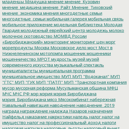
младенцы
Младушка
мнение
мнение_Кузовин
мнение_медицина
мнение_Райт
Мнение_Тиховский
мнение_экономика
мнения
многодетные семьи
многодетные_семьи
мобильная галерея
мобильная связь
мобильное приложение
модельная библиотека
Молодая
Гвардия
молодежный еврейский центр
молодежь
молоко
молочное скотоводство
МОМВД России
«Биробиджанский»
мониторинг
мониторинг цен
морг
морепродукты
Москва
Московское дело
мост
Мост в
Нижнеленинском
мотопомпа
мошенник
мошенники
мошенничество
МРОТ
мудрость
музей
музей
современного искусства
музыкальный спектакль
муниципалитеты
муниципальная программа
муниципальное имущество
МУП
МУП "Водоканал"
МУП
"ГТС"
МУП "ГУК
МУП "ПАТП"
МУП "Транспортная компания
мусор
мусорная реформа
Мусульманская община
МФЦ
МЧС
МЧС РФ
мэр
мэрия
мэрия Биробиджана
мэрия_Биробиджана
мясо
Мясокомбинат
набережная
Навальный
навигация
наводнение
наводнение_2019
награда
награждение
надежда
Назаров
назначения
Найфельд
наказание
накркотики
наледь
налог
налог на
имущество
налог на профессиональный доход
налоги
налоговая нагрузка
налоговые_льготы
налоговый вычет