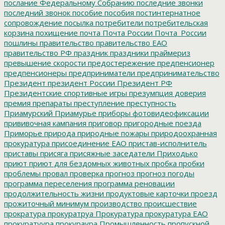
послание Федеральному Собранию
последние звонки
последний звонок
пособие
пособия
постинтернатное
сопровождение
посылка
потребители
потребительская
корзина
похищение
почта
Почта России
Почта_России
пошлины
правительство
правительство ЕАО
правительство РФ
праздник
праздники
праймериз
превышение скорости
предостережение
предпенсионер
предпенсионеры
предприниматели
предпринимательство
Президент
президент России
Президент РФ
Президентские спортивные игры
презумпция доверия
премия
препараты
преступление
преступность
Приамурский
Приамурье
приборы фотовидеофиксации
прививочная кампания
приговор
пригородные поезда
Приморье
природа
природные пожары
природоохранная
прокуратура
присоединение ЕАО
пристав-исполнитель
приставы
присяга
присяжные заседатели
Приходько
приют
приют для бездомных животных
пробка
пробки
проблемы
провал
проверка
прогноз
прогноз погоды
программа переселения
программа реновации
продолжительность жизни
продуктовые карточки
проезд
прожиточный минимум
производство
происшествие
прократура
прокуратруа
Прокуратура
прокуратура ЕАО
прокуратуура
прокураура
Промышленность
пропускной