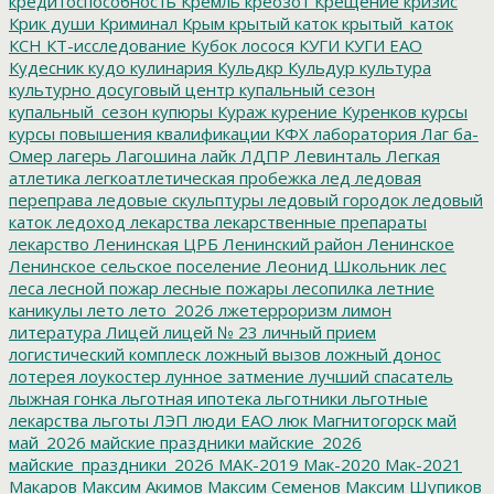
кредитоспособность
Кремль
креозот
Крещение
кризис
Крик души
Криминал
Крым
крытый каток
крытый_каток
КСН
КТ-исследование
Кубок лосося
КУГИ
КУГИ ЕАО
Кудесник
кудо
кулинария
Кульдкр
Кульдур
культура
культурно досуговый центр
купальный сезон
купальный_сезон
купюры
Кураж
курение
Куренков
курсы
курсы повышения квалификации
КФХ
лаборатория
Лаг ба-
Омер
лагерь
Лагошина
лайк
ЛДПР
Левинталь
Легкая
атлетика
легкоатлетическая пробежка
лед
ледовая
переправа
ледовые скульптуры
ледовый городок
ледовый
каток
ледоход
лекарства
лекарственные препараты
лекарство
Ленинская ЦРБ
Ленинский район
Ленинское
Ленинское сельское поселение
Леонид Школьник
лес
леса
лесной пожар
лесные пожары
лесопилка
летние
каникулы
лето
лето_2026
лжетерроризм
лимон
литература
Лицей
лицей № 23
личный прием
логистический комплеск
ложный вызов
ложный донос
лотерея
лоукостер
лунное затмение
лучший спасатель
лыжная гонка
льготная ипотека
льготники
льготные
лекарства
льготы
ЛЭП
люди ЕАО
люк
Магнитогорск
май
май_2026
майские праздники
майские_2026
майские_праздники_2026
МАК-2019
Мак-2020
Мак-2021
Макаров
Максим Акимов
Максим Семенов
Максим Шупиков