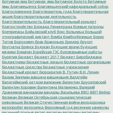
битумная яма
битумная_яма
битумное болото
битумные
ямы
Благовещенск
Благовещенский кафедральный собор
Благословенное
благотворитель года
благотворительная
акция
благотворительная деятельность
благотворительность
благотворительный концерт
благоустройство
Блокада Ленинграда
боевые патроны
боеприпасы
Бойцовский клуб
бокс
больница
большой
этнографический диктант
бомба
бомбоубежище
Борис
Титов
Борохович
брак
браконьер
Бридер
брусит
брусчатка
Брянск
Будукан
будущие врачи
будущие
медики
Бумагин
Бурейская ГЭС
буровзрывные работы
Бурятия
Бюджет
бюджет 2017
бюджет Биробиджана
бюджетники
бюджетные деньги
бюджетные организации
бюджетные средства
бюджетные учреждения
бюджетный кредит
бюрократия
В. Путин
В.И. Ленин
Вадим Зингман
вакцина
вакцинация
Валдгейм
Валдгеймский детдом
валежник
Валентин Брусиловский
Валентин Коровин
Валентина Матвиенко
Валерий
Дранников
вандализм
вандалы
Васильева
ВВО
ВВП
Вебер
Великан
Великая Октябрьская социалистическая
революция
Великая Отечественная война
велодорожка
велопробег
велосипед
Верховный суд
весенние каникулы
весенний призыв
ветер
ветеран
ветераны
ветераны