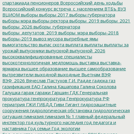
спартакиада пенсионеров
Всероссийский день ходьбы
Всероссийский конкурс
встреча_с_населением
ВТБъ
ВУЗ
ВЦИОМ
выборы
выборы 2017
выборы губернатора
выборы мэра
выборы ректора
выборы_2019
выборы_2021
выборы_2026
выборы_губернатора
выборы_депутатов_2019
выборы_мэра
выборы-2018
выборы-2019
вывоз мусора
выгребные ямы
вымогательство
выпас скота
выплата
выплаты
выплаты за
урожай
выпускники
выпускной
выпускной_2026
высококвалифицированные специалисты
высокотехнологичная_медпомощь
выставка
выставка-
ярмарка
высшее образование
высшее самообразование
вытрезвители
выходной
выходные
Вьетнам
ВЭФ
ВЭФ_2026
Вячеслав Пастухов
Г.И. Радде
гадюка
газ
газификация ЕАО
Галина Кашапова
Галина Соколова
Галушка
гараж
гаражи
Гаршин
ГДК
Генеральная
прокуратура
генпрокуратура
Генпрокуратура РФ
гериатрия
ГЖИ
ГИБДД
Гиви
Гигант
гидрозащитные
сооружения
гидрологическая обстановка
гидрологическая
ситуация
гимназия
гимназия № 1
главный федеральный
инспектор
год культурного наследия
год педагога и
наставника
Год семьи
Год экологии