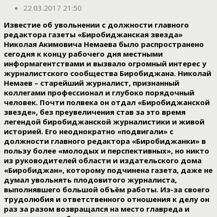
22.03.2017 21:50
Известие об увольнении с должности главного
редактора газеты «Биробиджанская звезда»
Николая Акимовича Немаева было распространено
сегодня к концу рабочего дня местными
информагентствами и вызвало огромный интерес у
журналистского сообщества Биробиджана. Николай
Немаев – старейший журналист, признанный
коллегами профессионал и глубоко порядочный
человек. Почти полвека он отдал «Биробиджанской
звезде», без преувеличения став за это время
легендой биробиджанской журналистики и живой
историей. Его неоднократно «подвигали» с
должности главного редактора «Биробиджанки» в
пользу более «молодых и перспективных», но никто
из руководителей области и издательского дома
«Биробиджан», которому подчинена газета, даже не
думал увольнять плодовитого журналиста,
выполнявшего большой объём работы. Из-за своего
трудолюбия и ответственного отношения к делу он
раз за разом возвращался на место главреда и