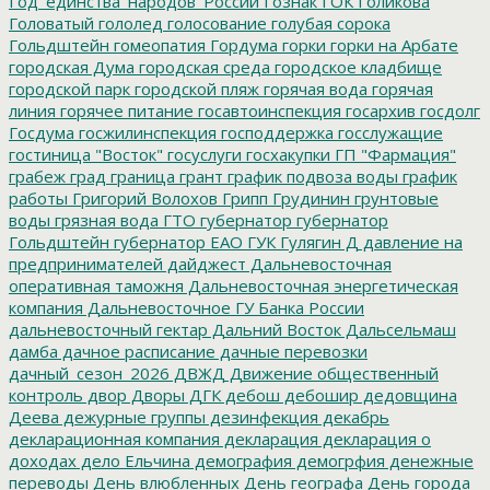
Год_единства_народов_России
Гознак
ГОК
Голикова
Головатый
гололед
голосование
голубая сорока
Гольдштейн
гомеопатия
Гордума
горки
горки на Арбате
городская Дума
городская среда
городское кладбище
городской парк
городской пляж
горячая вода
горячая
линия
горячее питание
госавтоинспекция
госархив
госдолг
Госдума
госжилинспекция
господдержка
госслужащие
гостиница "Восток"
госуслуги
госхакупки
ГП "Фармация"
грабеж
град
граница
грант
график подвоза воды
график
работы
Григорий Волохов
Грипп
Грудинин
грунтовые
воды
грязная вода
ГТО
губернатор
губернатор
Гольдштейн
губернатор ЕАО
ГУК
Гулягин
Д
давление на
предпринимателей
дайджест
Дальневосточная
оперативная таможня
Дальневосточная энергетическая
компания
Дальневосточное ГУ Банка России
дальневосточный гектар
Дальний Восток
Дальсельмаш
дамба
дачное расписание
дачные перевозки
дачный_сезон_2026
ДВЖД
Движение общественный
контроль
двор
Дворы
ДГК
дебош
дебошир
дедовщина
Деева
дежурные группы
дезинфекция
декабрь
декларационная компания
декларация
декларация о
доходах
дело Ельчина
демография
демогрфия
денежные
переводы
День влюбленных
День географа
День города