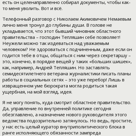
есть он целенаправленно собирал документы, чтобы как-
то меня уволить. Вот и всё.
Телефонный разговор с Николаем Акимовичем Немаевым
лично меня тронул до глубины души. В голове не
укладывается, что этот бывший чиновник областного
правительства – господин Тепляшин себе позволяет!
Неужели можно так издеваться над уважаемым
человеком? Не здороваться с подчиненным, даже если он
годится тебе в отцы, общаться с ним через секретаршу –
это, конечно, в порядке вещей у таких «больших шишек»,
как, например, Андрей Тепляшин. Но заставлять
семидесятилетнего ветерана журналистики писать планы
работы в социальных сетях – это уже перебор! Лишь в
извращенном уме бюрократа могла родиться такая
ущербная, на мой взгляд, идея.
Я не могу понять, куда смотрит областное правительство.
Да, управление по внутренней политике сегодня
обезглавлено, а назначение нового руководителя этого
ведомства подозрительно затянулось. Но ведь, простите,
у нас есть целый куратор внутриполитического блока в
ранге исполняющего обязанности зампреда