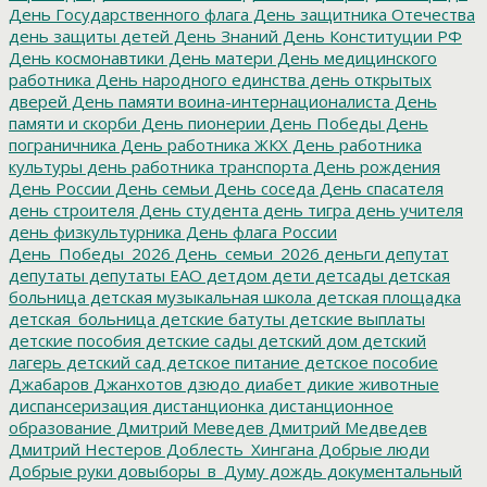
День Государственного флага
День защитника Отечества
день защиты детей
День Знаний
День Конституции РФ
День космонавтики
День матери
День медицинского
работника
День народного единства
день открытых
дверей
День памяти воина-интернационалиста
День
памяти и скорби
День пионерии
День Победы
День
пограничника
День работника ЖКХ
День работника
культуры
день работника транспорта
День рождения
День России
День семьи
День соседа
День спасателя
день строителя
День студента
день тигра
день учителя
день физкультурника
День флага России
День_Победы_2026
День_семьи_2026
деньги
депутат
депутаты
депутаты ЕАО
детдом
дети
детсады
детская
больница
детская музыкальная школа
детская площадка
детская_больница
детские батуты
детские выплаты
детские пособия
детские сады
детский дом
детский
лагерь
детский сад
детское питание
детское пособие
Джабаров
Джанхотов
дзюдо
диабет
дикие животные
диспансеризация
дистанционка
дистанционное
образование
Дмитрий Меведев
Дмитрий Медведев
Дмитрий Нестеров
Доблесть_Хингана
Добрые люди
Добрые руки
довыборы_в_Думу
дождь
документальный