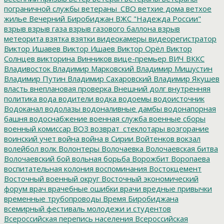
пограничной службы
ветераны_СВО
ветхие дома
ветхое
жилье
Вечерний Биробиджан
ВЖС "Надежда России"
взрыв
взрыв газа
взрыв газового баллона
взрыв
метеорита
взятка
взятки
видеокамеры
видеорегистратор
Виктор Ишавев
Виктор Ишаев
Виктор Орёл
Виктор
Солнцев
викторина
Винников
вице-премьер
ВИЧ
ВККС
Владивосток
Владимир Марковский
Владимир Мишустин
Владимир Путин
Владимир Сахаровский
Владимир Якушев
власть
внеплановая проверка
Внешний долг
внутренняя
политика
вода
водители
водка
водоемы
водоисточник
Водоканал
водолазы
водоналивные дамбы
водонапорная
башня
водоснабжение
военная служба
военные сборы
военный комиссар
ВОЗ
возврат_стеклотары
возгорание
воинский учет
война
война в Сирии
Войтенков
вокзал
волейбол
волк
Волонтеры
Волочаевка
Волочаевская битва
Волочаевский бой
вольная борьба
Ворожбит
Воропаева
воспитательная колония
воспоминания
Востокцемент
Восточный военный округ
Восточный экономический
форум
врач
врачебные ошибки
врачи
вредные привычки
временные трубопроводы
Время Биробиджана
всемирный фестиваль молодежи и студентов
Всероссийская перепись населения
Всероссийская