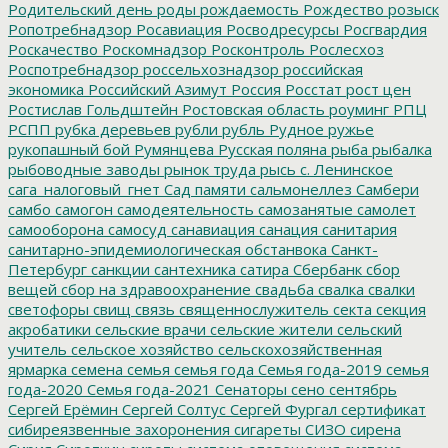
Родительский день
роды
рождаемость
Рождество
розыск
Ропотребнадзор
Росавиация
Росводресурсы
Росгвардия
Роскачество
Роскомнадзор
Росконтроль
Рослесхоз
Роспотребнадзор
россельхознадзор
российская
экономика
Российский Азимут
Россия
Росстат
рост цен
Ростислав Гольдштейн
Ростовская область
роуминг
РПЦ
РСПП
рубка деревьев
рубли
рубль
Рудное
ружье
рукопашный бой
Румянцева
Русская поляна
рыба
рыбалка
рыбоводные заводы
рынок труда
рысь
с. Ленинское
сага_налоговый_гнет
Сад памяти
сальмонеллез
Самбери
самбо
самогон
самодеятельность
самозанятые
самолет
самооборона
самосуд
санавиация
санация
санитария
санитарно-эпидемиологическая обстанвока
Санкт-
Петербург
санкции
сантехника
сатира
Сбербанк
сбор
вещей
сбор на здравоохранение
свадьба
свалка
свалки
светофоры
свищ
связь
священнослужитель
секта
секция
акробатики
сельские врачи
сельские жители
сельский
учитель
сельское хозяйство
сельскохозяйственная
ярмарка
семена
семья
семья года
Семья года-2019
семья
года-2020
Семья года-2021
Сенаторы
сено
сентябрь
Сергей Ерёмин
Сергей Солтус
Сергей Фургал
сертификат
сибиреязвенные захоронения
сигареты
СИЗО
сирена