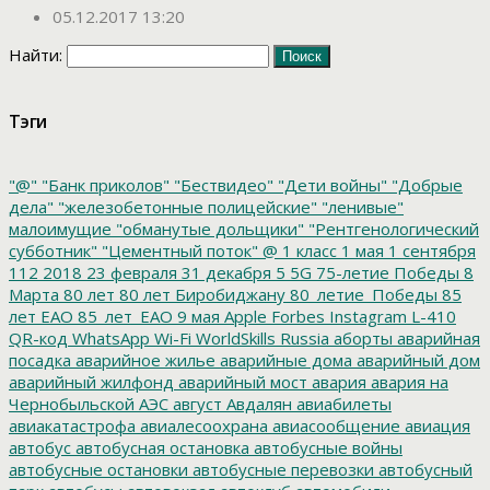
05.12.2017 13:20
Найти:
Тэги
"@"
"Банк приколов"
"Бествидео"
"Дети войны"
"Добрые
дела"
"железобетонные полицейские"
"ленивые"
малоимущие
"обманутые дольщики"
"Рентгенологический
субботник"
"Цементный поток"
@
1 класс
1 мая
1 сентября
112
2018
23 февраля
31 декабря
5
5G
75-летие Победы
8
Марта
80 лет
80 лет Биробиджану
80_летие_Победы
85
лет ЕАО
85_лет_ЕАО
9 мая
Apple
Forbes
Instagram
L-410
QR-код
WhatsApp
Wi-Fi
WorldSkills Russia
аборты
аварийная
посадка
аварийное жилье
аварийные дома
аварийный дом
аварийный жилфонд
аварийный мост
авария
авария на
Чернобыльской АЭС
август
Авдалян
авиабилеты
авиакатастрофа
авиалесоохрана
авиасообщение
авиация
автобус
автобусная остановка
автобусные войны
автобусные остановки
автобусные перевозки
автобусный