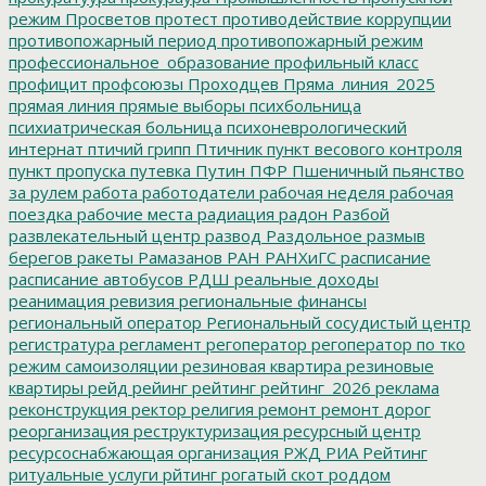
режим
Просветов
протест
противодействие коррупции
противопожарный период
противопожарный режим
профессиональное_образование
профильный класс
профицит
профсоюзы
Проходцев
Пряма_линия_2025
прямая линия
прямые выборы
психбольница
психиатрическая больница
психоневрологический
интернат
птичий грипп
Птичник
пункт весового контроля
пункт пропуска
путевка
Путин
ПФР
Пшеничный
пьянство
за рулем
работа
работодатели
рабочая неделя
рабочая
поездка
рабочие места
радиация
радон
Разбой
развлекательный центр
развод
Раздольное
размыв
берегов
ракеты
Рамазанов
РАН
РАНХиГС
расписание
расписание автобусов
РДШ
реальные доходы
реанимация
ревизия
региональные финансы
региональный оператор
Региональный сосудистый центр
регистратура
регламент
регоператор
регоператор по тко
режим самоизоляции
резиновая квартира
резиновые
квартиры
рейд
рейинг
рейтинг
рейтинг_2026
реклама
реконструкция
ректор
религия
ремонт
ремонт дорог
реорганизация
реструктуризация
ресурсный центр
ресурсоснабжающая организация
РЖД
РИА Рейтинг
ритуальные услуги
рйтинг
рогатый скот
роддом