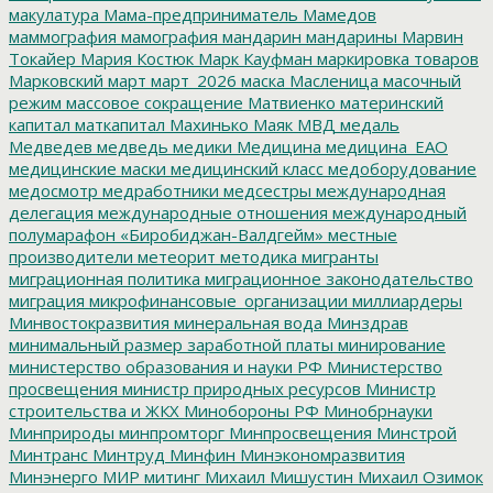
макулатура
Мама-предприниматель
Мамедов
маммография
мамография
мандарин
мандарины
Марвин
Токайер
Мария Костюк
Марк Кауфман
маркировка товаров
Марковский
март
март_2026
маска
Масленица
масочный
режим
массовое сокращение
Матвиенко
материнский
капитал
маткапитал
Махинько
Маяк
МВД
медаль
Медведев
медведь
медики
Медицина
медицина_ЕАО
медицинские маски
медицинский класс
медоборудование
медосмотр
медработники
медсестры
международная
делегация
международные отношения
международный
полумарафон «Биробиджан-Валдгейм»
местные
производители
метеорит
методика
мигранты
миграционная политика
миграционное законодательство
миграция
микрофинансовые_организации
миллиардеры
Минвостокразвития
минеральная вода
Минздрав
минимальный размер заработной платы
минирование
министерство образования и науки РФ
Министерство
просвещения
министр природных ресурсов
Министр
строительства и ЖКХ
Минобороны РФ
Минобрнауки
Минприроды
минпромторг
Минпросвещения
Минстрой
Минтранс
Минтруд
Минфин
Минэкономразвития
Минэнерго
МИР
митинг
Михаил Мишустин
Михаил Озимок