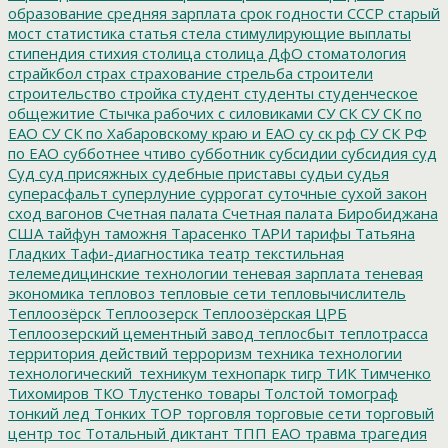
образование
средняя зарплата
срок годности
СССР
старый
мост
статистика
статья
стела
стимулирующие выплаты
стипендия
стихия
столица
столица ДфО
стоматология
страйкбол
страх
страхование
стрельба
строители
строительство
стройка
студент
студенты
студенческое
общежитие
Стычка рабочих с силовиками
СУ СК
СУ СК по
ЕАО
СУ СК по Хабаровскому краю и ЕАО
су ск рф
СУ СК РФ
по ЕАО
субботнее чтиво
субботник
субсидии
субсидия
суд
Суд
суд присяжных
судебные приставы
судьи
судья
суперасфальт
суперлуние
суррогат
суточные
сухой закон
сход вагонов
Счетная палата
Счетная палата Биробиджана
США
тайфун
таможня
Тарасенко
ТАРИ
тарифы
Татьяна
Гладких
Тафи-диагностика
театр
текстильная
телемедицинские технологии
теневая зарплата
теневая
экономика
тепловоз
тепловые сети
тепловычислитель
Теплоозёрск
Теплоозерск
Теплоозёрская ЦРБ
Теплоозерский цементный завод
теплосбыт
теплотрасса
территория действий
терроризм
техника
технологии
технологический_техникум
технопарк
тигр
ТИК
Тимченко
Тихомиров
ТКО
Тлустенко
товары
Толстой
томограф
тонкий лед
Тонких
ТОР
торговля
торговые сети
торговый
центр
тос
Тотальный диктант
ТПП ЕАО
травма
трагедия