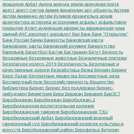
Арашуков
Арбат
Арена
аренда земли
арендная плата
арест
арест счетов
Армия
Арнаполин
арт-объекты
Артеев
Артём Акименко
Артём Куликов
Архангельск
архив
архитектура
астероид
астрономия
асфальт
асфальтовое
покрытие
Атлет
аудиенция
аферисты
африканская чума
свиней
АЧС
аэропорт
аэрофлот
бал
банк
банк "Открытие"
Банк России
банки
банкноты
банковская карта
банковские_карты
банковский роуминг
банкротство
барельеф
баскетбол
Бастак
Бастрыкин
батут
Бедность
бездомные
бездомные животные
безналичные платежи
Безопасное колесо-2019
безопасность
Безопасные и
качественные дороги
безработица
белка
бензин
Беринг
Берл Лазар
бесплатные лекарства
Бессмертные дела
Бессмертный полк
бесхозяйственность
бешенство
библиотека
бизнес
бизнес без поддержки
бизнес-
омбудсмен
биометрия
Бира
Биракан
Бирария
БирЗСТ
Биробидажан
Биробиджан
Биробиджан-2
Биробиджанская воспитательная колония
Биробиджанская таможня
Биробиджанская ТЭЦ
Биробиджанский Арбат
Биробиджанский военный
гарнизонный суд
Биробиджанский колледж культуры и
искусств
Биробиджанский район
Бирофельд
биткоин