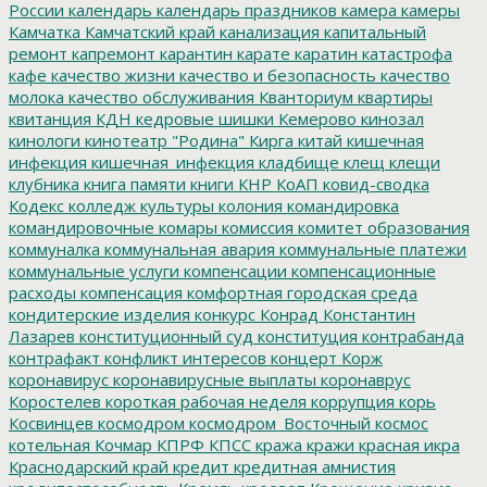
России
календарь
календарь праздников
камера
камеры
Камчатка
Камчатский край
канализация
капитальный
ремонт
капремонт
карантин
карате
каратин
катастрофа
кафе
качество жизни
качество и безопасность
качество
молока
качество обслуживания
Кванториум
квартиры
квитанция
КДН
кедровые шишки
Кемерово
кинозал
кинологи
кинотеатр "Родина"
Кирга
китай
кишечная
инфекция
кишечная_инфекция
кладбище
клещ
клещи
клубника
книга памяти
книги
КНР
КоАП
ковид-сводка
Кодекс
колледж культуры
колония
командировка
командировочные
комары
комиссия
комитет образования
коммуналка
коммунальная авария
коммунальные платежи
коммунальные услуги
компенсации
компенсационные
расходы
компенсация
комфортная городская среда
кондитерские изделия
конкурс
Конрад
Константин
Лазарев
конституционный суд
конституция
контрабанда
контрафакт
конфликт интересов
концерт
Корж
коронавирус
коронавирусные выплаты
коронаврус
Коростелев
короткая рабочая неделя
коррупция
корь
Косвинцев
космодром
космодром_Восточный
космос
котельная
Кочмар
КПРФ
КПСС
кража
кражи
красная икра
Краснодарский край
кредит
кредитная амнистия