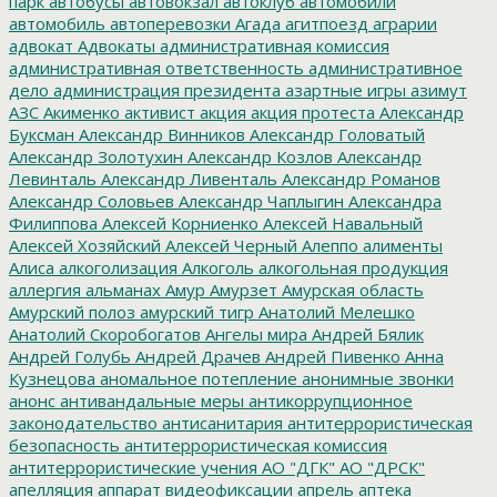
парк
автобусы
автовокзал
автоклуб
автомобили
автомобиль
автоперевозки
Агада
агитпоезд
аграрии
адвокат
Адвокаты
административная комиссия
административная ответственность
административное
дело
администрация президента
азартные игры
азимут
АЗС
Акименко
активист
акция
акция протеста
Александр
Буксман
Александр Винников
Александр Головатый
Александр Золотухин
Александр Козлов
Александр
Левинталь
Александр Ливенталь
Александр Романов
Александр Соловьев
Александр Чаплыгин
Александра
Филиппова
Алексей Корниенко
Алексей Навальный
Алексей Хозяйский
Алексей Черный
Алеппо
алименты
Алиса
алкоголизация
Алкоголь
алкогольная продукция
аллергия
альманах
Амур
Амурзет
Амурская область
Амурский полоз
амурский тигр
Анатолий Мелешко
Анатолий Скоробогатов
Ангелы мира
Андрей Бялик
Андрей Голубь
Андрей Драчев
Андрей Пивенко
Анна
Кузнецова
аномальное потепление
анонимные звонки
анонс
антивандальные меры
антикоррупционное
законодательство
антисанитария
антитеррористическая
безопасность
антитеррористическая комиссия
антитеррористические учения
АО "ДГК"
АО "ДРСК"
апелляция
аппарат видеофиксации
апрель
аптека