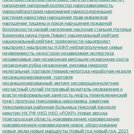
нападение
напорный коллектор
наркозависимость
нарколаборатория
наркомания
наркосодержащие
растения
наркотики
нарушение прав инвалидов
нарушение тишины и покоя
нарушения пожарной
безопасности
насвай
население
насосная станция
Наталья
Баженова
наука
Наум Ливант
национальный рейтинг
национальный рейтинг тревожности
наципроект
нацпроект
нацпроекты
НДФЛ
неблагополучные семьи
недвижимость
недострои
независимая экспертиза
независимые сми
незаконная миграция
незаконная охота
незаконная рубка
незаконная_реклама
некролог
нелегальная торговля
Немаев
непогода
нерабочая неделя
несанкционированная_торговля
несанкционированный_митинг
несовершеннолетние
несчастный случай
Нетрезвый водитель
неуважение к
власти
неформальная занятость
нефть
Нижнеленинский
пункт пропуска
Николаевка
николаевка_памятник
Николаевская районная больница
Николай Канделя
никотин
НК РФ
НКО
НКО «РОКР»
Новая звезда
Новгородская область
нововвведение
нововведение
нововведениея
нововведения
новое_оборудование
новые люди
новые маршруты
Новый год
новый год_2021