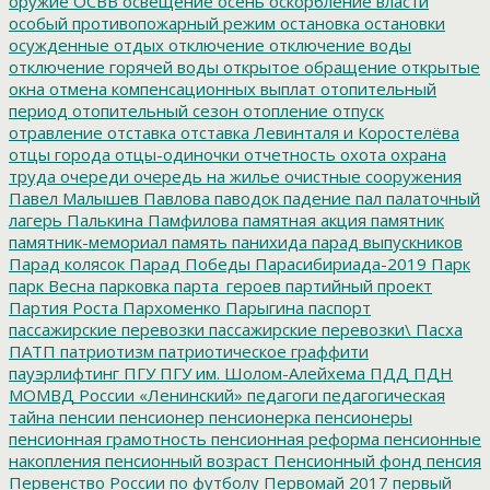
оружие
ОСВВ
освещение
осень
оскорбление власти
особый противопожарный режим
остановка
остановки
осужденные
отдых
отключение
отключение воды
отключение горячей воды
открытое обращение
открытые
окна
отмена компенсационных выплат
отопительный
период
отопительный сезон
отопление
отпуск
отравление
отставка
отставка Левинталя и Коростелёва
отцы города
отцы-одиночки
отчетность
охота
охрана
труда
очереди
очередь на жилье
очистные сооружения
Павел Малышев
Павлова
паводок
падение
пал
палаточный
лагерь
Палькина
Памфилова
памятная акция
памятник
памятник-мемориал
память
панихида
парад выпускников
Парад колясок
Парад Победы
Парасибириада-2019
Парк
парк Весна
парковка
парта_героев
партийный проект
Партия Роста
Пархоменко
Парыгина
паспорт
пассажирские перевозки
пассажирские перевозки\
Пасха
ПАТП
патриотизм
патриотическое граффити
пауэрлифтинг
ПГУ
ПГУ им. Шолом-Алейхема
ПДД
ПДН
МОМВД России «Ленинский»
педагоги
педагогическая
тайна
пенсии
пенсионер
пенсионерка
пенсионеры
пенсионная грамотность
пенсионная реформа
пенсионные
накопления
пенсионный возраст
Пенсионный фонд
пенсия
Первенство России по футболу
Первомай 2017
первый