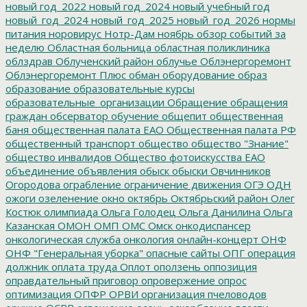
новый год_2022
новый год_2024
новый учебный год
новый_год_2024
новый_год_2025
новый_год_2026
нормы
питания
норовирус
Нотр-Дам
ноябрь
обзор событий за
неделю
Областная больница
областная поликлиника
облздрав
Облученский район
облучье
Облэнергоремонт
Облэнергоремонт Плюс
обман
оборудование
образ
образование
образовательные курсы
образовательные_организации
Обращение
обращения
граждан
обсерватор
обучение
общепит
общественная
баня
общественная палата ЕАО
Общественная палата РФ
общественный транспорт
общество
общество "Знание"
общество инвалидов
Общество фотоискусства ЕАО
объединение
объявления
обыск
обыски
Овчинников
Огородова
ограбление
ограничение движения
ОГЭ
ОДН
ожоги
озеленение
окно
октябрь
Октябрьский район
Олег
Костюк
олимпиада
Ольга Голодец
Ольга Данилина
Ольга
Казанская
ОМОН
ОМП
ОМС
Омск
онкодиспансер
онкологическая служба
онкология
онлайн-концерт
ОНФ
ОНФ "Генеральная уборка"
опасные сайты
ОПГ
операция
должник
оплата труда
Оплот
оползень
оппозиция
оправдательный приговор
опровержение
опрос
оптимизация
ОПФР
ОРВИ
организация пчеловодов