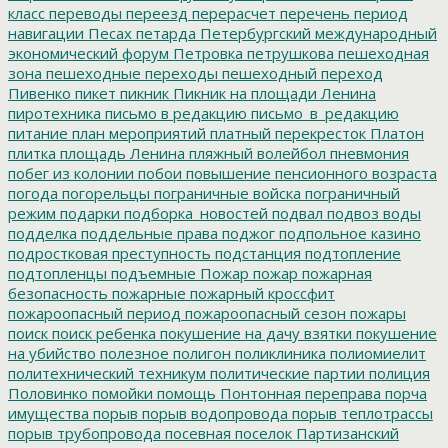
класс
переводы
переезд
перерасчет
перечень
период
навигации
Песах
петарда
Петербургский международный
экономический форум
Петровка
петрушкова
пешеходная
зона
пешеходные переходы
пешеходный переход
Пивенко
пикет
пикник
Пикник на площади Ленина
пиротехника
письмо в редакцию
письмо_в_редакцию
питание
план мероприятий
платный перекресток
Платон
плитка
площадь Ленина
пляжный волейбол
пневмония
побег из колонии
побои
повышение пенсионного возраста
погода
погорельцы
пограничные войска
пограничный
режим
подарки
подборка_новостей
подвал
подвоз воды
подделка
поддельные права
поджог
подпольное казино
подростковая преступность
подстанция
подтопление
подтопленцы
подъемные
Пожар
пожар
пожарная
безопасность
пожарные
пожарный кроссфит
пожароопасный период
пожароопасный сезон
пожары
поиск
поиск ребенка
покушение на дачу взятки
покушение
на убийство
полезное
полигон
поликлиника
полиомиелит
политехнический техникум
политические партии
полиция
Половинко
помойки
помощь
Понтонная переправа
порча
имущества
порыв
порыв водопровода
порыв теплотрассы
порыв трубопровода
посевная
поселок Партизанский