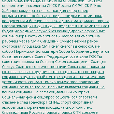
Сирия
Сироткин
сироты
система оповещения
система
оповещения населения
СК
СК России
СК РФ
СК РФ по
Хабаровскому краю
сказка
скандал
сквер
сквер
пограничников
скейт-парк
скидка
скидки и акции
склад
вооружения и боеприпасов
склад пиломатериалов
скорая
Скорая помощь
СКУД
СКУДы
Следственный комитет
Слет
будущих медиков
служебная командировка
служебные
собаки
смертность
смертность населения
смерть на
рабочем месте
СМИ
Смидович
Смидовичский район
смотровая площадка
СМП
снег
снегопад
снюс
собаки
собор Парижской Богоматери
Собра
Собрание депутатов
Совет ветеранов
Совет Федерации
советские ГОСТы
советские зарплаты
Совфед
Сокол
сокращения
Солнцев
Солтус
Солцнев
соотечественники
Сопка
соревнования
сотовая связь
сотрудничество
соцвыплаты
соцзащита
социально-культурный центр
социально-политическая
устойчивость
социально-экономическое положение
социальное питание
социальные выплаты
социальные
пенсии
социальные сети
социальный контракт
Социальный фонд
соцопрос
соцсети
соя
спасатели
спасение
спецтранспорт
СПИД
спорт
спортивная
акробатика
спортивная площадка
спорткомплекс
Справедливая Россия
справка
справки
СПЧ
среднее