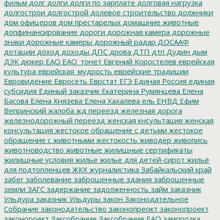
фильм
долг
долги
долги по зарплате
долговая нагрузка
долгострои
долгострой
долевое строительство
должники
дом офицеров
дом престарелых
домашние животные
допфинансирование
дороги
дорожная камера
дорожные
знаки
дорожные камеры
дорожный радар
ДОСААФ
дотации
доход
доходы
ДПС
дрова
ДТП
дтп
Дудин
дым
ДЭК
дюкер
ЕАО
ЕАО_тонет
Евгений Коростелев
еврейская
культура
еврейская_мудрость
еврейские традиции
Евровидение
Евросеть
Еврстат
ЕГЭ
Единая Россия
единая
субсидия
Единый заказчик
Екатерина Румянцева
Елена
Басова
Елена Князева
Елена Хахалева
ель
ЕНВД
Ефим
Вепринский
жалоба
жд переезд
железная дорога
железнодорожный переезд
женская кнсультация
женская
консультация
жестокое обращение с детьми
жестокое
обращение с животными
жестокость
живодер
живопись
животноводство
животные
жилищные сертификаты
жилищные условия
жилье
жилье для детей-сирот
жильё
для подтопленцев
ЖКХ
журналистика
Забайкальский край
забег
заболевание
заброшенные здания
заброшенные
земли
ЗАГС
задержание
задолженность
займ
заказник
Ульдура
заказник Ульдуры
закон
Законодательное
Собрание
законодательство
законопреокт
законопроект
законороект
Заксобрание
Заксобрание ЕАО
заморозка