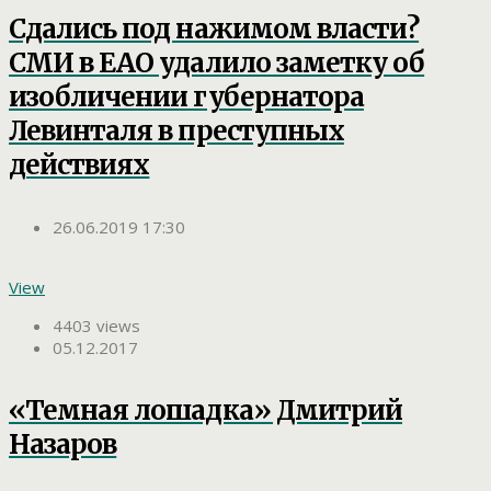
Сдались под нажимом власти?
СМИ в ЕАО удалило заметку об
изобличении губернатора
Левинталя в преступных
действиях
26.06.2019 17:30
View
4403 views
05.12.2017
«Темная лошадка» Дмитрий
Назаров