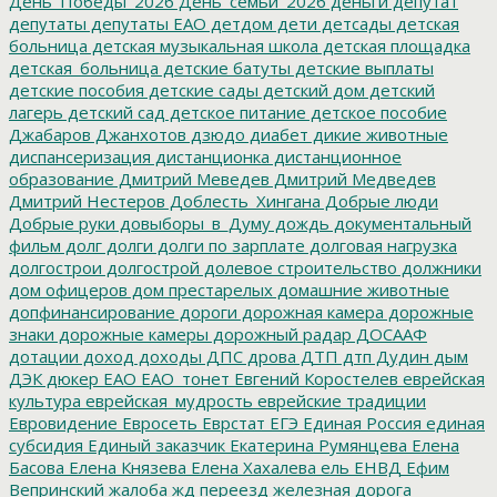
День_Победы_2026
День_семьи_2026
деньги
депутат
депутаты
депутаты ЕАО
детдом
дети
детсады
детская
больница
детская музыкальная школа
детская площадка
детская_больница
детские батуты
детские выплаты
детские пособия
детские сады
детский дом
детский
лагерь
детский сад
детское питание
детское пособие
Джабаров
Джанхотов
дзюдо
диабет
дикие животные
диспансеризация
дистанционка
дистанционное
образование
Дмитрий Меведев
Дмитрий Медведев
Дмитрий Нестеров
Доблесть_Хингана
Добрые люди
Добрые руки
довыборы_в_Думу
дождь
документальный
фильм
долг
долги
долги по зарплате
долговая нагрузка
долгострои
долгострой
долевое строительство
должники
дом офицеров
дом престарелых
домашние животные
допфинансирование
дороги
дорожная камера
дорожные
знаки
дорожные камеры
дорожный радар
ДОСААФ
дотации
доход
доходы
ДПС
дрова
ДТП
дтп
Дудин
дым
ДЭК
дюкер
ЕАО
ЕАО_тонет
Евгений Коростелев
еврейская
культура
еврейская_мудрость
еврейские традиции
Евровидение
Евросеть
Еврстат
ЕГЭ
Единая Россия
единая
субсидия
Единый заказчик
Екатерина Румянцева
Елена
Басова
Елена Князева
Елена Хахалева
ель
ЕНВД
Ефим
Вепринский
жалоба
жд переезд
железная дорога