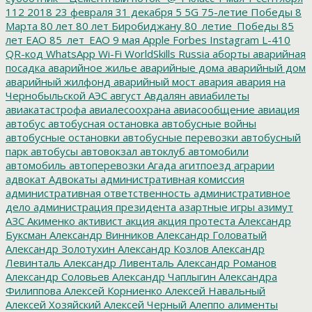
112
2018
23 февраля
31 декабря
5
5G
75-летие Победы
8
Марта
80 лет
80 лет Биробиджану
80_летие_Победы
85
лет ЕАО
85_лет_ЕАО
9 мая
Apple
Forbes
Instagram
L-410
QR-код
WhatsApp
Wi-Fi
WorldSkills Russia
аборты
аварийная
посадка
аварийное жилье
аварийные дома
аварийный дом
аварийный жилфонд
аварийный мост
авария
авария на
Чернобыльской АЭС
август
Авдалян
авиабилеты
авиакатастрофа
авиалесоохрана
авиасообщение
авиация
автобус
автобусная остановка
автобусные войны
автобусные остановки
автобусные перевозки
автобусный
парк
автобусы
автовокзал
автоклуб
автомобили
автомобиль
автоперевозки
Агада
агитпоезд
аграрии
адвокат
Адвокаты
административная комиссия
административная ответственность
административное
дело
администрация президента
азартные игры
азимут
АЗС
Акименко
активист
акция
акция протеста
Александр
Буксман
Александр Винников
Александр Головатый
Александр Золотухин
Александр Козлов
Александр
Левинталь
Александр Ливенталь
Александр Романов
Александр Соловьев
Александр Чаплыгин
Александра
Филиппова
Алексей Корниенко
Алексей Навальный
Алексей Хозяйский
Алексей Черный
Алеппо
алименты