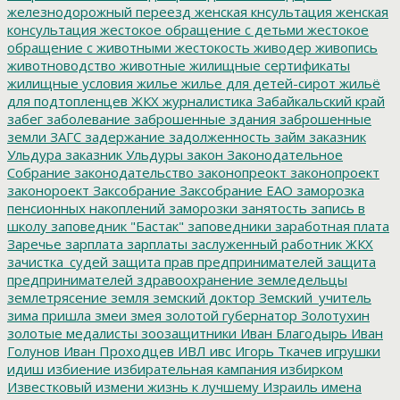
железнодорожный переезд
женская кнсультация
женская
консультация
жестокое обращение с детьми
жестокое
обращение с животными
жестокость
живодер
живопись
животноводство
животные
жилищные сертификаты
жилищные условия
жилье
жилье для детей-сирот
жильё
для подтопленцев
ЖКХ
журналистика
Забайкальский край
забег
заболевание
заброшенные здания
заброшенные
земли
ЗАГС
задержание
задолженность
займ
заказник
Ульдура
заказник Ульдуры
закон
Законодательное
Собрание
законодательство
законопреокт
законопроект
законороект
Заксобрание
Заксобрание ЕАО
заморозка
пенсионных накоплений
заморозки
занятость
запись в
школу
заповедник "Бастак"
заповедники
заработная плата
Заречье
зарплата
зарплаты
заслуженный работник ЖКХ
зачистка_судей
защита прав предпринимателей
защита
предпринимателей
здравоохранение
земледельцы
землетрясение
земля
земский доктор
Земский_учитель
зима пришла
змеи
змея
золотой губернатор
Золотухин
золотые медалисты
зоозащитники
Иван Благодырь
Иван
Голунов
Иван Проходцев
ИВЛ
ивс
Игорь Ткачев
игрушки
идиш
избиение
избирательная кампания
избирком
Известковый
измени жизнь к лучшему
Израиль
имена