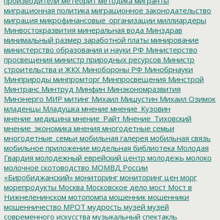
производители
метеорит
методика
мигранты
миграционная политика
миграционное законодательство
миграция
микрофинансовые_организации
миллиардеры
Минвостокразвития
минеральная вода
Минздрав
минимальный размер заработной платы
минирование
министерство образования и науки РФ
Министерство
просвещения
министр природных ресурсов
Министр
строительства и ЖКХ
Минобороны РФ
Минобрнауки
Минприроды
минпромторг
Минпросвещения
Минстрой
Минтранс
Минтруд
Минфин
Минэкономразвития
Минэнерго
МИР
митинг
Михаил Мишустин
Михаил Озимок
младенцы
Младушка
мнение
мнение_Кузовин
мнение_медицина
мнение_Райт
Мнение_Тиховский
мнение_экономика
мнения
многодетные семьи
многодетные_семьи
мобильная галерея
мобильная связь
мобильное приложение
модельная библиотека
Молодая
Гвардия
молодежный еврейский центр
молодежь
молоко
молочное скотоводство
МОМВД России
«Биробиджанский»
мониторинг
мониторинг цен
морг
морепродукты
Москва
Московское дело
мост
Мост в
Нижнеленинском
мотопомпа
мошенник
мошенники
мошенничество
МРОТ
мудрость
музей
музей
современного искусства
музыкальный спектакль