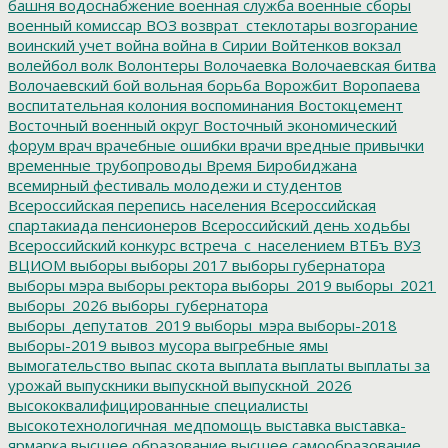
башня
водоснабжение
военная служба
военные сборы
военный комиссар
ВОЗ
возврат_стеклотары
возгорание
воинский учет
война
война в Сирии
Войтенков
вокзал
волейбол
волк
Волонтеры
Волочаевка
Волочаевская битва
Волочаевский бой
вольная борьба
Ворожбит
Воропаева
воспитательная колония
воспоминания
Востокцемент
Восточный военный округ
Восточный экономический
форум
врач
врачебные ошибки
врачи
вредные привычки
временные трубопроводы
Время Биробиджана
всемирный фестиваль молодежи и студентов
Всероссийская перепись населения
Всероссийская
спартакиада пенсионеров
Всероссийский день ходьбы
Всероссийский конкурс
встреча_с_населением
ВТБъ
ВУЗ
ВЦИОМ
выборы
выборы 2017
выборы губернатора
выборы мэра
выборы ректора
выборы_2019
выборы_2021
выборы_2026
выборы_губернатора
выборы_депутатов_2019
выборы_мэра
выборы-2018
выборы-2019
вывоз мусора
выгребные ямы
вымогательство
выпас скота
выплата
выплаты
выплаты за
урожай
выпускники
выпускной
выпускной_2026
высококвалифицированные специалисты
высокотехнологичная_медпомощь
выставка
выставка-
ярмарка
высшее образование
высшее самообразование