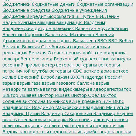
бюджетники
бюджетные деньги
бюджетные организации
бюджетные средства
бюджетные учреждения
бюджетный кредит
бюрократия
В. Путин
В.И. Ленин
Вадим Зингман
вакцина
вакцинация
Валдгейм
Валдгеймский детдом
валежник
Валентин Брусиловский
Валентин Коровин
Валентина Матвиенко
Валерий
Дранников
вандализм
вандалы
Васильева
ВВО
ВВП
Вебер
Великан
Великая Октябрьская социалистическая
революция
Великая Отечественная война
велодорожка
велопробег
велосипед
Верховный суд
весенние каникулы
весенний призыв
ветер
ветеран
ветераны
ветераны
пограничной службы
ветераны_СВО
ветхие дома
ветхое
жилье
Вечерний Биробиджан
ВЖС "Надежда России"
взрыв
взрыв газа
взрыв газового баллона
взрыв
метеорита
взятка
взятки
видеокамеры
видеорегистратор
Виктор Ишавев
Виктор Ишаев
Виктор Орёл
Виктор
Солнцев
викторина
Винников
вице-премьер
ВИЧ
ВККС
Владивосток
Владимир Марковский
Владимир Мишустин
Владимир Путин
Владимир Сахаровский
Владимир Якушев
власть
внеплановая проверка
Внешний долг
внутренняя
политика
вода
водители
водка
водоемы
водоисточник
Водоканал
водолазы
водоналивные дамбы
водонапорная