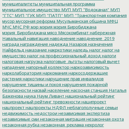
муниципалитеты
муниципальная программа
муниципальное имущество
МУП
МУП "Водоканал"
МУП
"ГТС"
МУП "ГУК
МУП "ПАТП"
МУП "Транспортная компания
мусор
мусорная реформа
Мусульманская община
МФЦ
МЧС
МЧС РФ
мэр
мэрия
мэрия Биробиджана
мэрия_Биробиджана
мясо
Мясокомбинат
набережная
Навальный
навигация
наводнение
наводнение_2019
награда
награждение
надежда
Назаров
назначения
Найфельд
наказание
накркотики
наледь
налог
налог на
имущество
налог на профессиональный доход
налоги
налоговая нагрузка
налоговые_льготы
налоговый вычет
нападение
напорный коллектор
наркозависимость
нарколаборатория
наркомания
наркосодержащие
растения
наркотики
нарушение прав инвалидов
нарушение тишины и покоя
нарушения пожарной
безопасности
насвай
население
насосная станция
Наталья
Баженова
наука
Наум Ливант
национальный рейтинг
национальный рейтинг тревожности
наципроект
нацпроект
нацпроекты
НДФЛ
неблагополучные семьи
недвижимость
недострои
независимая экспертиза
независимые сми
незаконная миграция
незаконная охота
незаконная рубка
незаконная_реклама
некролог