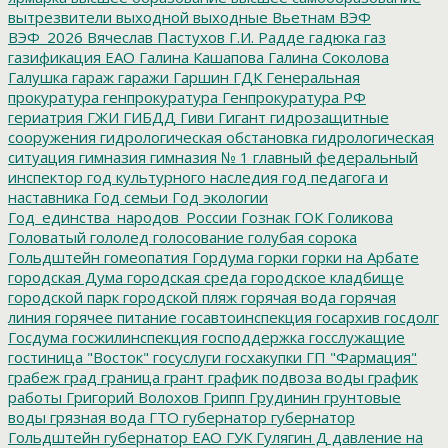
вытрезвители
выходной
выходные
Вьетнам
ВЭФ
ВЭФ_2026
Вячеслав Пастухов
Г.И. Радде
гадюка
газ
газификация ЕАО
Галина Кашапова
Галина Соколова
Галушка
гараж
гаражи
Гаршин
ГДК
Генеральная
прокуратура
генпрокуратура
Генпрокуратура РФ
гериатрия
ГЖИ
ГИБДД
Гиви
Гигант
гидрозащитные
сооружения
гидрологическая обстановка
гидрологическая
ситуация
гимназия
гимназия № 1
главный федеральный
инспектор
год культурного наследия
год педагога и
наставника
Год семьи
Год экологии
Год_единства_народов_России
Гознак
ГОК
Голикова
Головатый
гололед
голосование
голубая сорока
Гольдштейн
гомеопатия
Гордума
горки
горки на Арбате
городская Дума
городская среда
городское кладбище
городской парк
городской пляж
горячая вода
горячая
линия
горячее питание
госавтоинспекция
госархив
госдолг
Госдума
госжилинспекция
господдержка
госслужащие
гостиница "Восток"
госуслуги
госхакупки
ГП "Фармация"
грабеж
град
граница
грант
график подвоза воды
график
работы
Григорий Волохов
Грипп
Грудинин
грунтовые
воды
грязная вода
ГТО
губернатор
губернатор
Гольдштейн
губернатор ЕАО
ГУК
Гулягин
Д
давление на