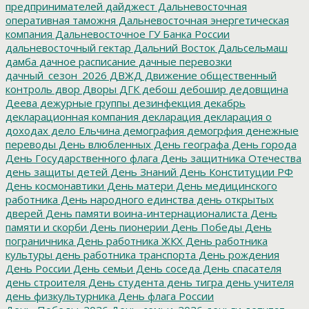
предпринимателей
дайджест
Дальневосточная
оперативная таможня
Дальневосточная энергетическая
компания
Дальневосточное ГУ Банка России
дальневосточный гектар
Дальний Восток
Дальсельмаш
дамба
дачное расписание
дачные перевозки
дачный_сезон_2026
ДВЖД
Движение общественный
контроль
двор
Дворы
ДГК
дебош
дебошир
дедовщина
Деева
дежурные группы
дезинфекция
декабрь
декларационная компания
декларация
декларация о
доходах
дело Ельчина
демография
демогрфия
денежные
переводы
День влюбленных
День географа
День города
День Государственного флага
День защитника Отечества
день защиты детей
День Знаний
День Конституции РФ
День космонавтики
День матери
День медицинского
работника
День народного единства
день открытых
дверей
День памяти воина-интернационалиста
День
памяти и скорби
День пионерии
День Победы
День
пограничника
День работника ЖКХ
День работника
культуры
день работника транспорта
День рождения
День России
День семьи
День соседа
День спасателя
день строителя
День студента
день тигра
день учителя
день физкультурника
День флага России