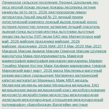
Ленинское сельское поселение
Леонид Школьник
лес
леса
лесной пожар
лесные пожары
лесопилка
летние
каникулы
лето
лето_2026
лжетерроризм
лимон
литература
Лицей
лицей № 23
личный прием
логистический комплеск
ложный вызов
ложный донос
лотерея
лоукостер
лунное затмение
лучший спасатель
лыжная гонка
льготная ипотека
льготники
льготные
лекарства
льготы
ЛЭП
люди ЕАО
люк
Магнитогорск
май
май_2026
майские праздники
майские_2026
майские_праздники_2026
МАК-2019
Мак-2020
Мак-2021
Макаров
Максим Акимов
Максим Семенов
Максим Шупиков
макулатура
Мама-предприниматель
Мамедов
маммография
мамография
мандарин
мандарины
Марвин
Токайер
Мария Костюк
Марк Кауфман
маркировка товаров
Марковский
март
март_2026
маска
Масленица
масочный
режим
массовое сокращение
Матвиенко
материнский
капитал
маткапитал
Махинько
Маяк
МВД
медаль
Медведев
медведь
медики
Медицина
медицина_ЕАО
медицинские маски
медицинский класс
медоборудование
медосмотр
медработники
медсестры
международная
делегация
международные отношения
международный
полумарафон «Биробиджан-Валдгейм»
местные