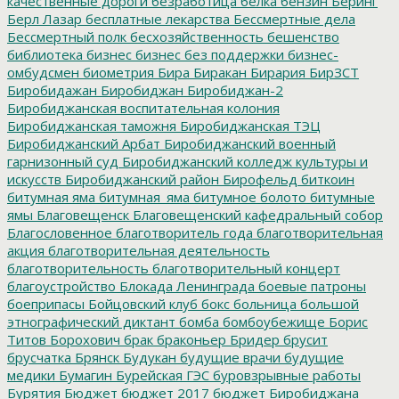
качественные дороги
безработица
белка
бензин
Беринг
Берл Лазар
бесплатные лекарства
Бессмертные дела
Бессмертный полк
бесхозяйственность
бешенство
библиотека
бизнес
бизнес без поддержки
бизнес-
омбудсмен
биометрия
Бира
Биракан
Бирария
БирЗСТ
Биробидажан
Биробиджан
Биробиджан-2
Биробиджанская воспитательная колония
Биробиджанская таможня
Биробиджанская ТЭЦ
Биробиджанский Арбат
Биробиджанский военный
гарнизонный суд
Биробиджанский колледж культуры и
искусств
Биробиджанский район
Бирофельд
биткоин
битумная яма
битумная_яма
битумное болото
битумные
ямы
Благовещенск
Благовещенский кафедральный собор
Благословенное
благотворитель года
благотворительная
акция
благотворительная деятельность
благотворительность
благотворительный концерт
благоустройство
Блокада Ленинграда
боевые патроны
боеприпасы
Бойцовский клуб
бокс
больница
большой
этнографический диктант
бомба
бомбоубежище
Борис
Титов
Борохович
брак
браконьер
Бридер
брусит
брусчатка
Брянск
Будукан
будущие врачи
будущие
медики
Бумагин
Бурейская ГЭС
буровзрывные работы
Бурятия
Бюджет
бюджет 2017
бюджет Биробиджана