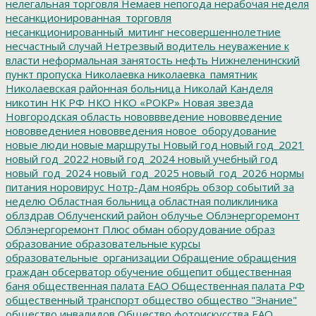
нелегальная торговля
Немаев
непогода
нерабочая неделя
несанкционированная_торговля
несанкционированный_митинг
несовершеннолетние
несчастный случай
Нетрезвый водитель
неуважение к
власти
неформальная занятость
нефть
Нижнеленинский
пункт пропуска
Николаевка
николаевка_памятник
Николаевская районная больница
Николай Канделя
никотин
НК РФ
НКО
НКО «РОКР»
Новая звезда
Новгородская область
нововвведение
нововведение
нововведениея
нововведения
новое_оборудование
новые люди
новые маршруты
Новый год
новый год_2021
новый год_2022
новый год_2024
новый учебный год
новый_год_2024
новый_год_2025
новый_год_2026
нормы
питания
норовирус
Нотр-Дам
ноябрь
обзор событий за
неделю
Областная больница
областная поликлиника
облздрав
Облученский район
облучье
Облэнергоремонт
Облэнергоремонт Плюс
обман
оборудование
образ
образование
образовательные курсы
образовательные_организации
Обращение
обращения
граждан
обсерватор
обучение
общепит
общественная
баня
общественная палата ЕАО
Общественная палата РФ
общественный транспорт
общество
общество "Знание"
общество инвалидов
Общество фотоискусства ЕАО