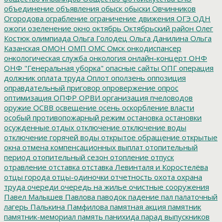
объединение
объявления
обыск
обыски
Овчинников
Огородова
ограбление
ограничение движения
ОГЭ
ОДН
ожоги
озеленение
окно
октябрь
Октябрьский район
Олег
Костюк
олимпиада
Ольга Голодец
Ольга Данилина
Ольга
Казанская
ОМОН
ОМП
ОМС
Омск
онкодиспансер
онкологическая служба
онкология
онлайн-концерт
ОНФ
ОНФ "Генеральная уборка"
опасные сайты
ОПГ
операция
должник
оплата труда
Оплот
оползень
оппозиция
оправдательный приговор
опровержение
опрос
оптимизация
ОПФР
ОРВИ
организация пчеловодов
оружие
ОСВВ
освещение
осень
оскорбление власти
особый противопожарный режим
остановка
остановки
осужденные
отдых
отключение
отключение воды
отключение горячей воды
открытое обращение
открытые
окна
отмена компенсационных выплат
отопительный
период
отопительный сезон
отопление
отпуск
отравление
отставка
отставка Левинталя и Коростелёва
отцы города
отцы-одиночки
отчетность
охота
охрана
труда
очереди
очередь на жилье
очистные сооружения
Павел Малышев
Павлова
паводок
падение
пал
палаточный
лагерь
Палькина
Памфилова
памятная акция
памятник
памятник-мемориал
память
панихида
парад выпускников