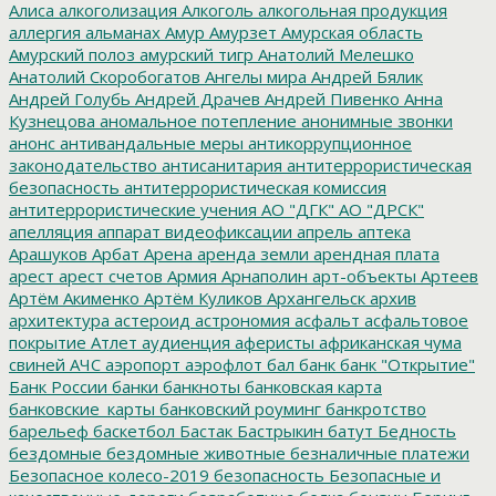
Алиса
алкоголизация
Алкоголь
алкогольная продукция
аллергия
альманах
Амур
Амурзет
Амурская область
Амурский полоз
амурский тигр
Анатолий Мелешко
Анатолий Скоробогатов
Ангелы мира
Андрей Бялик
Андрей Голубь
Андрей Драчев
Андрей Пивенко
Анна
Кузнецова
аномальное потепление
анонимные звонки
анонс
антивандальные меры
антикоррупционное
законодательство
антисанитария
антитеррористическая
безопасность
антитеррористическая комиссия
антитеррористические учения
АО "ДГК"
АО "ДРСК"
апелляция
аппарат видеофиксации
апрель
аптека
Арашуков
Арбат
Арена
аренда земли
арендная плата
арест
арест счетов
Армия
Арнаполин
арт-объекты
Артеев
Артём Акименко
Артём Куликов
Архангельск
архив
архитектура
астероид
астрономия
асфальт
асфальтовое
покрытие
Атлет
аудиенция
аферисты
африканская чума
свиней
АЧС
аэропорт
аэрофлот
бал
банк
банк "Открытие"
Банк России
банки
банкноты
банковская карта
банковские_карты
банковский роуминг
банкротство
барельеф
баскетбол
Бастак
Бастрыкин
батут
Бедность
бездомные
бездомные животные
безналичные платежи
Безопасное колесо-2019
безопасность
Безопасные и