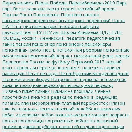
Парад колясок
Парад Победы
Парасибириада-2019
Парк
парк Весна
парковка
парта_героев
партийный проект
Партия Роста
Пархоменко
Парыгина
паспорт
пассажирские перевозки
пассажирские перевозки\
Пасха
ПАТП
патриотизм
патриотическое граффити
пауэрлифтинг
ПГУ
ПГУ им. Шолом-Алейхема
ПДД
ПДН
МОМВД России «Ленинский»
педагоги
педагогическая
тайна
пенсии
пенсионер
пенсионерка
пенсионеры
пенсионная грамотность
пенсионная реформа
пенсионные
накопления
пенсионный возраст
Пенсионный фонд
пенсия
Первенство России по футболу
Первомай 2017
первый
класс
переводы
переезд
перерасчет
перечень
период
навигации
Песах
петарда
Петербургский международный
экономический форум
Петровка
петрушкова
пешеходная
зона
пешеходные переходы
пешеходный переход
Пивенко
пикет
пикник
Пикник на площади Ленина
пиротехника
письмо в редакцию
письмо_в_редакцию
питание
план мероприятий
платный перекресток
Платон
плитка
площадь Ленина
пляжный волейбол
пневмония
побег из колонии
побои
повышение пенсионного возраста
погода
погорельцы
пограничные войска
пограничный
режим
подарки
подборка_новостей
подвал
подвоз воды