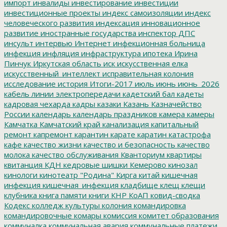
импорт
инвалиды
инвестирование
инвестиции
инвестиционные проекты
индекс самоизоляции
индекс
человеческого развития
индексация
инновационное
развитие
иностранные государства
инспектор ДПС
инсульт
интервью
Интернет
инфекционная больница
инфекция
инфляция
инфраструктура
ипотека
Ирина
Пинчук
Иркутская область
иск
искусственная елка
искусственный_интеллект
исправительная колония
исследование
история
Итоги-2017
июль
июнь
июнь_2026
кабель линии электропередачи
кадетский бал
кадеты
кадровая чехарда
кадры
казаки
Казань
Казначейство
России
календарь
календарь праздников
камера
камеры
Камчатка
Камчатский край
канализация
капитальный
ремонт
капремонт
карантин
карате
каратин
катастрофа
кафе
качество жизни
качество и безопасность
качество
молока
качество обслуживания
Кванториум
квартиры
квитанция
КДН
кедровые шишки
Кемерово
кинозал
кинологи
кинотеатр "Родина"
Кирга
китай
кишечная
инфекция
кишечная_инфекция
кладбище
клещ
клещи
клубника
книга памяти
книги
КНР
КоАП
ковид-сводка
Кодекс
колледж культуры
колония
командировка
командировочные
комары
комиссия
комитет образования
коммуналка
коммунальная авария
коммунальные платежи