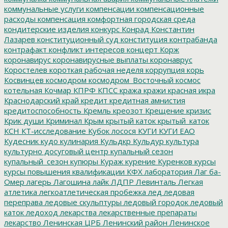
коммунальные услуги
компенсации
компенсационные
расходы
компенсация
комфортная городская среда
кондитерские изделия
конкурс
Конрад
Константин
Лазарев
конституционный суд
конституция
контрабанда
контрафакт
конфликт интересов
концерт
Корж
коронавирус
коронавирусные выплаты
коронаврус
Коростелев
короткая рабочая неделя
коррупция
корь
Косвинцев
космодром
космодром_Восточный
космос
котельная
Кочмар
КПРФ
КПСС
кража
кражи
красная икра
Краснодарский край
кредит
кредитная амнистия
кредитоспособность
Кремль
креозот
Крещение
кризис
Крик души
Криминал
Крым
крытый каток
крытый_каток
КСН
КТ-исследование
Кубок лосося
КУГИ
КУГИ ЕАО
Кудесник
кудо
кулинария
Кульдкр
Кульдур
культура
культурно досуговый центр
купальный сезон
купальный_сезон
купюры
Кураж
курение
Куренков
курсы
курсы повышения квалификации
КФХ
лаборатория
Лаг ба-
Омер
лагерь
Лагошина
лайк
ЛДПР
Левинталь
Легкая
атлетика
легкоатлетическая пробежка
лед
ледовая
переправа
ледовые скульптуры
ледовый городок
ледовый
каток
ледоход
лекарства
лекарственные препараты
лекарство
Ленинская ЦРБ
Ленинский район
Ленинское