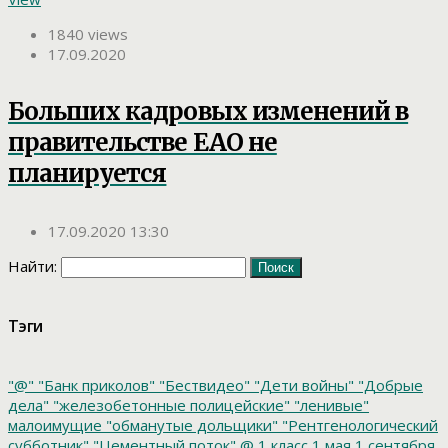
1840 views
17.09.2020
Больших кадровых изменений в
правительстве ЕАО не
планируется
17.09.2020 13:30
Найти:
Тэги
"@"
"Банк приколов"
"Бествидео"
"Дети войны"
"Добрые
дела"
"железобетонные полицейские"
"ленивые"
малоимущие
"обманутые дольщики"
"Рентгенологический
субботник"
"Цементный поток"
@
1 класс
1 мая
1 сентября