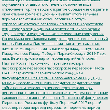
осужденные
отдых
отключение
отключение воды
отключение горячей воды
открытое обращение
открытые
окна
отмена компенсационных выплат
отопительный
период
отопительный сезон
отопление
отпуск
отравление
отставка
отставка Левинталя и Коростелёва
отцы города
отцы-одиночки
отчетность
охота
охрана
труда
очереди
очередь на жилье
очистные сооружения
Павел Малышев
Павлова
паводок
падение
пал
палаточный
лагерь
Палькина
Памфилова
памятная акция
памятник
памятник-мемориал
память
панихида
парад выпускников
Парад колясок
Парад Победы
Парасибириада-2019
Парк
парк Весна
парковка
парта_героев
партийный проект
Партия Роста
Пархоменко
Парыгина
паспорт
пассажирские перевозки
пассажирские перевозки\
Пасха
ПАТП
патриотизм
патриотическое граффити
пауэрлифтинг
ПГУ
ПГУ им. Шолом-Алейхема
ПДД
ПДН
МОМВД России «Ленинский»
педагоги
педагогическая
тайна
пенсии
пенсионер
пенсионерка
пенсионеры
пенсионная грамотность
пенсионная реформа
пенсионные
накопления
пенсионный возраст
Пенсионный фонд
пенсия
Первенство России по футболу
Первомай 2017
первый
класс
переводы
переезд
перерасчет
перечень
период