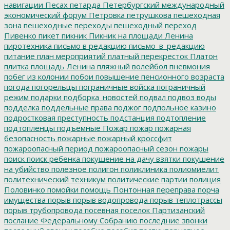
навигации
Песах
петарда
Петербургский международный
экономический форум
Петровка
петрушкова
пешеходная
зона
пешеходные переходы
пешеходный переход
Пивенко
пикет
пикник
Пикник на площади Ленина
пиротехника
письмо в редакцию
письмо_в_редакцию
питание
план мероприятий
платный перекресток
Платон
плитка
площадь Ленина
пляжный волейбол
пневмония
побег из колонии
побои
повышение пенсионного возраста
погода
погорельцы
пограничные войска
пограничный
режим
подарки
подборка_новостей
подвал
подвоз воды
подделка
поддельные права
поджог
подпольное казино
подростковая преступность
подстанция
подтопление
подтопленцы
подъемные
Пожар
пожар
пожарная
безопасность
пожарные
пожарный кроссфит
пожароопасный период
пожароопасный сезон
пожары
поиск
поиск ребенка
покушение на дачу взятки
покушение
на убийство
полезное
полигон
поликлиника
полиомиелит
политехнический техникум
политические партии
полиция
Половинко
помойки
помощь
Понтонная переправа
порча
имущества
порыв
порыв водопровода
порыв теплотрассы
порыв трубопровода
посевная
поселок Партизанский
послание Федеральному Собранию
последние звонки