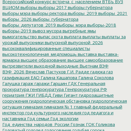
Всероссийский конкурс
встреча_с_населением
ВТБъ
ВУЗ
ВЦИОМ
выборы
выборы 2017
выборы губернатора
выборы мэра
выборы ректора
выборы_2019
выборы_2021
выборы_2026
выборы_губернатора
выборы_депутатов_2019
выборы_мэра
выборы-2018
выборы-2019
вывоз мусора
выгребные ямы
вымогательство
выпас скота
выплата
выплаты
выплаты за
урожай
выпускники
выпускной
выпускной_2026
высококвалифицированные специалисты
высокотехнологичная_медпомощь
выставка
выставка-
ярмарка
высшее образование
высшее самообразование
вытрезвители
выходной
выходные
Вьетнам
ВЭФ
ВЭФ_2026
Вячеслав Пастухов
Г.И. Радде
гадюка
газ
газификация ЕАО
Галина Кашапова
Галина Соколова
Галушка
гараж
гаражи
Гаршин
ГДК
Генеральная
прокуратура
генпрокуратура
Генпрокуратура РФ
гериатрия
ГЖИ
ГИБДД
Гиви
Гигант
гидрозащитные
сооружения
гидрологическая обстановка
гидрологическая
ситуация
гимназия
гимназия № 1
главный федеральный
инспектор
год культурного наследия
год педагога и
наставника
Год семьи
Год экологии
Год_единства_народов_России
Гознак
ГОК
Голикова
Головатый
гололед
голосование
голубая сорока