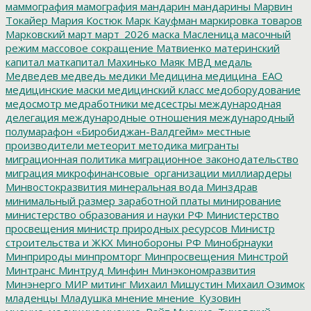
маммография
мамография
мандарин
мандарины
Марвин
Токайер
Мария Костюк
Марк Кауфман
маркировка товаров
Марковский
март
март_2026
маска
Масленица
масочный
режим
массовое сокращение
Матвиенко
материнский
капитал
маткапитал
Махинько
Маяк
МВД
медаль
Медведев
медведь
медики
Медицина
медицина_ЕАО
медицинские маски
медицинский класс
медоборудование
медосмотр
медработники
медсестры
международная
делегация
международные отношения
международный
полумарафон «Биробиджан-Валдгейм»
местные
производители
метеорит
методика
мигранты
миграционная политика
миграционное законодательство
миграция
микрофинансовые_организации
миллиардеры
Минвостокразвития
минеральная вода
Минздрав
минимальный размер заработной платы
минирование
министерство образования и науки РФ
Министерство
просвещения
министр природных ресурсов
Министр
строительства и ЖКХ
Минобороны РФ
Минобрнауки
Минприроды
минпромторг
Минпросвещения
Минстрой
Минтранс
Минтруд
Минфин
Минэкономразвития
Минэнерго
МИР
митинг
Михаил Мишустин
Михаил Озимок
младенцы
Младушка
мнение
мнение_Кузовин