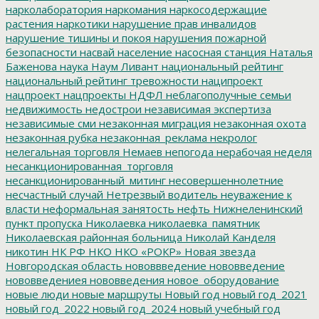
нарколаборатория
наркомания
наркосодержащие
растения
наркотики
нарушение прав инвалидов
нарушение тишины и покоя
нарушения пожарной
безопасности
насвай
население
насосная станция
Наталья
Баженова
наука
Наум Ливант
национальный рейтинг
национальный рейтинг тревожности
наципроект
нацпроект
нацпроекты
НДФЛ
неблагополучные семьи
недвижимость
недострои
независимая экспертиза
независимые сми
незаконная миграция
незаконная охота
незаконная рубка
незаконная_реклама
некролог
нелегальная торговля
Немаев
непогода
нерабочая неделя
несанкционированная_торговля
несанкционированный_митинг
несовершеннолетние
несчастный случай
Нетрезвый водитель
неуважение к
власти
неформальная занятость
нефть
Нижнеленинский
пункт пропуска
Николаевка
николаевка_памятник
Николаевская районная больница
Николай Канделя
никотин
НК РФ
НКО
НКО «РОКР»
Новая звезда
Новгородская область
нововвведение
нововведение
нововведениея
нововведения
новое_оборудование
новые люди
новые маршруты
Новый год
новый год_2021
новый год_2022
новый год_2024
новый учебный год