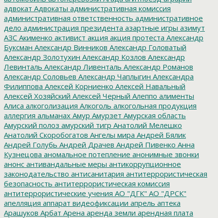
адвокат
Адвокаты
административная комиссия
административная ответственность
административное
дело
администрация президента
азартные игры
азимут
АЗС
Акименко
активист
акция
акция протеста
Александр
Буксман
Александр Винников
Александр Головатый
Александр Золотухин
Александр Козлов
Александр
Левинталь
Александр Ливенталь
Александр Романов
Александр Соловьев
Александр Чаплыгин
Александра
Филиппова
Алексей Корниенко
Алексей Навальный
Алексей Хозяйский
Алексей Черный
Алеппо
алименты
Алиса
алкоголизация
Алкоголь
алкогольная продукция
аллергия
альманах
Амур
Амурзет
Амурская область
Амурский полоз
амурский тигр
Анатолий Мелешко
Анатолий Скоробогатов
Ангелы мира
Андрей Бялик
Андрей Голубь
Андрей Драчев
Андрей Пивенко
Анна
Кузнецова
аномальное потепление
анонимные звонки
анонс
антивандальные меры
антикоррупционное
законодательство
антисанитария
антитеррористическая
безопасность
антитеррористическая комиссия
антитеррористические учения
АО "ДГК"
АО "ДРСК"
апелляция
аппарат видеофиксации
апрель
аптека
Арашуков
Арбат
Арена
аренда земли
арендная плата