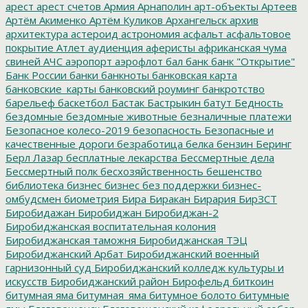
арест
арест счетов
Армия
Арнаполин
арт-объекты
Артеев
Артём Акименко
Артём Куликов
Архангельск
архив
архитектура
астероид
астрономия
асфальт
асфальтовое
покрытие
Атлет
аудиенция
аферисты
африканская чума
свиней
АЧС
аэропорт
аэрофлот
бал
банк
банк "Открытие"
Банк России
банки
банкноты
банковская карта
банковские_карты
банковский роуминг
банкротство
барельеф
баскетбол
Бастак
Бастрыкин
батут
Бедность
бездомные
бездомные животные
безналичные платежи
Безопасное колесо-2019
безопасность
Безопасные и
качественные дороги
безработица
белка
бензин
Беринг
Берл Лазар
бесплатные лекарства
Бессмертные дела
Бессмертный полк
бесхозяйственность
бешенство
библиотека
бизнес
бизнес без поддержки
бизнес-
омбудсмен
биометрия
Бира
Биракан
Бирария
БирЗСТ
Биробидажан
Биробиджан
Биробиджан-2
Биробиджанская воспитательная колония
Биробиджанская таможня
Биробиджанская ТЭЦ
Биробиджанский Арбат
Биробиджанский военный
гарнизонный суд
Биробиджанский колледж культуры и
искусств
Биробиджанский район
Бирофельд
биткоин
битумная яма
битумная_яма
битумное болото
битумные