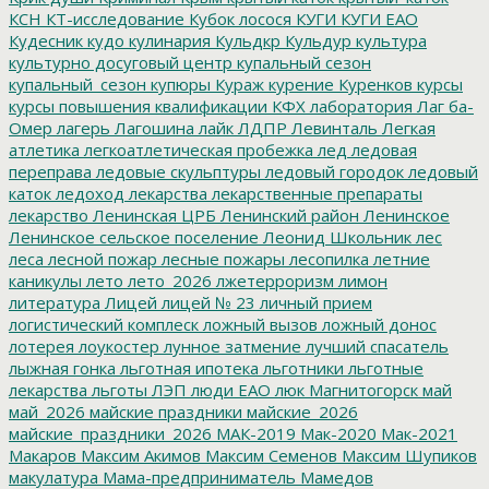
КСН
КТ-исследование
Кубок лосося
КУГИ
КУГИ ЕАО
Кудесник
кудо
кулинария
Кульдкр
Кульдур
культура
культурно досуговый центр
купальный сезон
купальный_сезон
купюры
Кураж
курение
Куренков
курсы
курсы повышения квалификации
КФХ
лаборатория
Лаг ба-
Омер
лагерь
Лагошина
лайк
ЛДПР
Левинталь
Легкая
атлетика
легкоатлетическая пробежка
лед
ледовая
переправа
ледовые скульптуры
ледовый городок
ледовый
каток
ледоход
лекарства
лекарственные препараты
лекарство
Ленинская ЦРБ
Ленинский район
Ленинское
Ленинское сельское поселение
Леонид Школьник
лес
леса
лесной пожар
лесные пожары
лесопилка
летние
каникулы
лето
лето_2026
лжетерроризм
лимон
литература
Лицей
лицей № 23
личный прием
логистический комплеск
ложный вызов
ложный донос
лотерея
лоукостер
лунное затмение
лучший спасатель
лыжная гонка
льготная ипотека
льготники
льготные
лекарства
льготы
ЛЭП
люди ЕАО
люк
Магнитогорск
май
май_2026
майские праздники
майские_2026
майские_праздники_2026
МАК-2019
Мак-2020
Мак-2021
Макаров
Максим Акимов
Максим Семенов
Максим Шупиков
макулатура
Мама-предприниматель
Мамедов