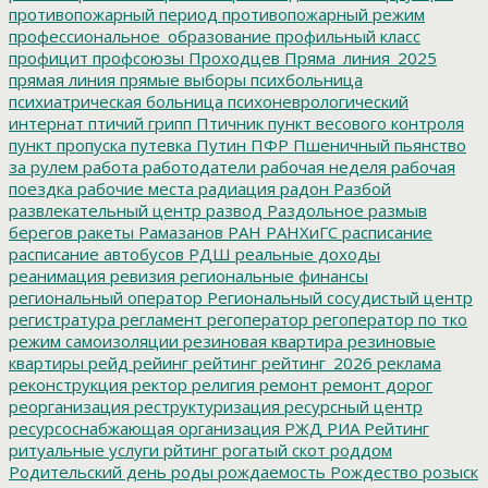
противопожарный период
противопожарный режим
профессиональное_образование
профильный класс
профицит
профсоюзы
Проходцев
Пряма_линия_2025
прямая линия
прямые выборы
психбольница
психиатрическая больница
психоневрологический
интернат
птичий грипп
Птичник
пункт весового контроля
пункт пропуска
путевка
Путин
ПФР
Пшеничный
пьянство
за рулем
работа
работодатели
рабочая неделя
рабочая
поездка
рабочие места
радиация
радон
Разбой
развлекательный центр
развод
Раздольное
размыв
берегов
ракеты
Рамазанов
РАН
РАНХиГС
расписание
расписание автобусов
РДШ
реальные доходы
реанимация
ревизия
региональные финансы
региональный оператор
Региональный сосудистый центр
регистратура
регламент
регоператор
регоператор по тко
режим самоизоляции
резиновая квартира
резиновые
квартиры
рейд
рейинг
рейтинг
рейтинг_2026
реклама
реконструкция
ректор
религия
ремонт
ремонт дорог
реорганизация
реструктуризация
ресурсный центр
ресурсоснабжающая организация
РЖД
РИА Рейтинг
ритуальные услуги
рйтинг
рогатый скот
роддом
Родительский день
роды
рождаемость
Рождество
розыск