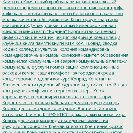
Камчатка
Камчатский край
канализация
капитальный
ремонт
капремонт
карантин
карате
каратин
катастрофа
кафе
качество жизни
качество и безопасность
качество
молока
качество обслуживания
Кванториум
квартиры
квитанция
КДН
кедровые шишки
Кемерово
кинозал
кинологи
кинотеатр "Родина"
Кирга
китай
кишечная
инфекция
кишечная_инфекция
кладбище
клещ
клещи
клубника
книга памяти
книги
КНР
КоАП
ковид-сводка
Кодекс
колледж культуры
колония
командировка
командировочные
комары
комиссия
комитет образования
коммуналка
коммунальная авария
коммунальные платежи
коммунальные услуги
компенсации
компенсационные
расходы
компенсация
комфортная городская среда
кондитерские изделия
конкурс
Конрад
Константин
Лазарев
конституционный суд
конституция
контрабанда
контрафакт
конфликт интересов
концерт
Корж
коронавирус
коронавирусные выплаты
коронаврус
Коростелев
короткая рабочая неделя
коррупция
корь
Косвинцев
космодром
космодром_Восточный
космос
котельная
Кочмар
КПРФ
КПСС
кража
кражи
красная икра
Краснодарский край
кредит
кредитная амнистия
кредитоспособность
Кремль
креозот
Крещение
кризис
Крик души
Криминал
Крым
крытый каток
крытый_каток