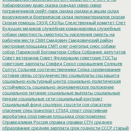
Хабаровскому краю
сказка
скандал
сквер
сквер
пограничников
скейт-парк
скидка
скидки и акции
склад
вооружения и боеприпасов
склад пиломатериалов
скорая
Скорая помощь
СКУД
СКУДы
Следственный комитет
Слет
будущих медиков
служебная командировка
служебные
собаки
смертность
смертность населения
смерть на
рабочем месте
СМИ
Смидович
Смидовичский район
смотровая площадка
СМП
снег
снегопад
снюс
собаки
собор Парижской Богоматери
Собра
Собрание депутатов
Совет ветеранов
Совет Федерации
советские ГОСТы
советские зарплаты
Совфед
Сокол
сокращения
Солнцев
Солтус
Солцнев
соотечественники
Сопка
соревнования
сотовая связь
сотрудничество
соцвыплаты
соцзащита
социально-культурный центр
социально-политическая
устойчивость
социально-экономическое положение
социальное питание
социальные выплаты
социальные
пенсии
социальные сети
социальный контракт
Социальный фонд
соцопрос
соцсети
соя
спасатели
спасение
спецтранспорт
СПИД
спорт
спортивная
акробатика
спортивная площадка
спорткомплекс
Справедливая Россия
справка
справки
СПЧ
среднее
образование
средняя зарплата
срок годности
СССР
старый