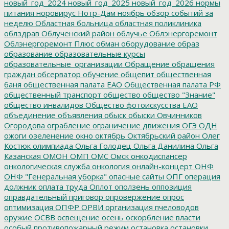
новый_год_2024
новый_год_2025
новый_год_2026
нормы
питания
норовирус
Нотр-Дам
ноябрь
обзор событий за
неделю
Областная больница
областная поликлиника
облздрав
Облученский район
облучье
Облэнергоремонт
Облэнергоремонт Плюс
обман
оборудование
образ
образование
образовательные курсы
образовательные_организации
Обращение
обращения
граждан
обсерватор
обучение
общепит
общественная
баня
общественная палата ЕАО
Общественная палата РФ
общественный транспорт
общество
общество "Знание"
общество инвалидов
Общество фотоискусства ЕАО
объединение
объявления
обыск
обыски
Овчинников
Огородова
ограбление
ограничение движения
ОГЭ
ОДН
ожоги
озеленение
окно
октябрь
Октябрьский район
Олег
Костюк
олимпиада
Ольга Голодец
Ольга Данилина
Ольга
Казанская
ОМОН
ОМП
ОМС
Омск
онкодиспансер
онкологическая служба
онкология
онлайн-концерт
ОНФ
ОНФ "Генеральная уборка"
опасные сайты
ОПГ
операция
должник
оплата труда
Оплот
оползень
оппозиция
оправдательный приговор
опровержение
опрос
оптимизация
ОПФР
ОРВИ
организация пчеловодов
оружие
ОСВВ
освещение
осень
оскорбление власти
особый противопожарный режим
остановка
остановки