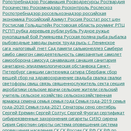
Ропотребнадзор
Росавиация
Росводресурсы
Росгвардия
Роскачество
Роскомнадзор
Росконтроль
Рослесхоз
Роспотребнадзор
россельхознадзор
российская
экономика
Российский Азимут
Россия
Росстат
рост цен
Ростислав Гольдштейн
Ростовская область
роуминг
РПЦ
РСПП
рубка деревьев
рубли
рубль
Рудное
ружье
рукопашный бой
Румянцева
Русская поляна
рыба
рыбалка
рыбоводные заводы
рынок труда
рысь
с. Ленинское
сага_налоговый_гнет
Сад памяти
сальмонеллез
Самбери
самбо
самогон
самодеятельность
самозанятые
самолет
самооборона
самосуд
санавиация
санация
санитария
санитарно-эпидемиологическая обстанвока
Санкт-
Петербург
санкции
сантехника
сатира
Сбербанк
сбор
вещей
сбор на здравоохранение
свадьба
свалка
свалки
светофоры
свищ
связь
священнослужитель
секта
секция
акробатики
сельские врачи
сельские жители
сельский
учитель
сельское хозяйство
сельскохозяйственная
ярмарка
семена
семья
семья года
Семья года-2019
семья
года-2020
Семья года-2021
Сенаторы
сено
сентябрь
Сергей Ерёмин
Сергей Солтус
Сергей Фургал
сертификат
сибиреязвенные захоронения
сигареты
СИЗО
сирена
Сирия
Сироткин
сироты
система оповещения
система
оповещения населения
СК
СК России
СК РФ
СК РФ по