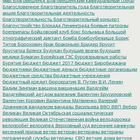
ямы
Благовещенск
Благовещенский кафедральный собор
Благословенное
благотворитель года
благотворительная
акция
благотворительная деятельность
благотворительность
благотворительный концерт
благоустройство
Блокада Ленинграда
боевые патроны
боеприпасы
Бойцовский клуб
бокс
больница
большой
этнографический диктант
бомба
бомбоубежище
Борис
Титов
Борохович
брак
браконьер
Бридер
брусит
брусчатка
Брянск
Будукан
будущие врачи
будущие
медики
Бумагин
Бурейская ГЭС
буровзрывные работы
Бурятия
Бюджет
бюджет 2017
бюджет Биробиджана
бюджетники
бюджетные деньги
бюджетные организации
бюджетные средства
бюджетные учреждения
бюджетный кредит
бюрократия
В. Путин
В.И. Ленин
Вадим Зингман
вакцина
вакцинация
Валдгейм
Валдгеймский детдом
валежник
Валентин Брусиловский
Валентин Коровин
Валентина Матвиенко
Валерий
Дранников
вандализм
вандалы
Васильева
ВВО
ВВП
Вебер
Великан
Великая Октябрьская социалистическая
революция
Великая Отечественная война
велодорожка
велопробег
велосипед
Верховный суд
весенние каникулы
весенний призыв
ветер
ветеран
ветераны
ветераны
пограничной службы
ветераны_СВО
ветхие дома
ветхое