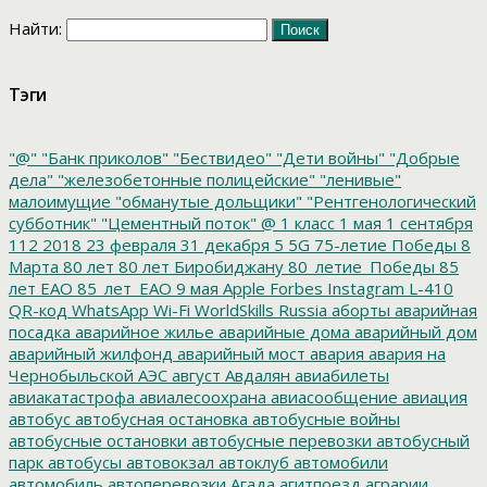
Найти:
Тэги
"@"
"Банк приколов"
"Бествидео"
"Дети войны"
"Добрые
дела"
"железобетонные полицейские"
"ленивые"
малоимущие
"обманутые дольщики"
"Рентгенологический
субботник"
"Цементный поток"
@
1 класс
1 мая
1 сентября
112
2018
23 февраля
31 декабря
5
5G
75-летие Победы
8
Марта
80 лет
80 лет Биробиджану
80_летие_Победы
85
лет ЕАО
85_лет_ЕАО
9 мая
Apple
Forbes
Instagram
L-410
QR-код
WhatsApp
Wi-Fi
WorldSkills Russia
аборты
аварийная
посадка
аварийное жилье
аварийные дома
аварийный дом
аварийный жилфонд
аварийный мост
авария
авария на
Чернобыльской АЭС
август
Авдалян
авиабилеты
авиакатастрофа
авиалесоохрана
авиасообщение
авиация
автобус
автобусная остановка
автобусные войны
автобусные остановки
автобусные перевозки
автобусный
парк
автобусы
автовокзал
автоклуб
автомобили
автомобиль
автоперевозки
Агада
агитпоезд
аграрии