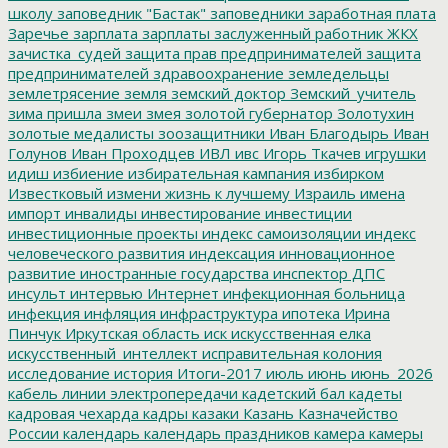
школу
заповедник "Бастак"
заповедники
заработная плата
Заречье
зарплата
зарплаты
заслуженный работник ЖКХ
зачистка_судей
защита прав предпринимателей
защита
предпринимателей
здравоохранение
земледельцы
землетрясение
земля
земский доктор
Земский_учитель
зима пришла
змеи
змея
золотой губернатор
Золотухин
золотые медалисты
зоозащитники
Иван Благодырь
Иван
Голунов
Иван Проходцев
ИВЛ
ивс
Игорь Ткачев
игрушки
идиш
избиение
избирательная кампания
избирком
Известковый
измени жизнь к лучшему
Израиль
имена
импорт
инвалиды
инвестирование
инвестиции
инвестиционные проекты
индекс самоизоляции
индекс
человеческого развития
индексация
инновационное
развитие
иностранные государства
инспектор ДПС
инсульт
интервью
Интернет
инфекционная больница
инфекция
инфляция
инфраструктура
ипотека
Ирина
Пинчук
Иркутская область
иск
искусственная елка
искусственный_интеллект
исправительная колония
исследование
история
Итоги-2017
июль
июнь
июнь_2026
кабель линии электропередачи
кадетский бал
кадеты
кадровая чехарда
кадры
казаки
Казань
Казначейство
России
календарь
календарь праздников
камера
камеры