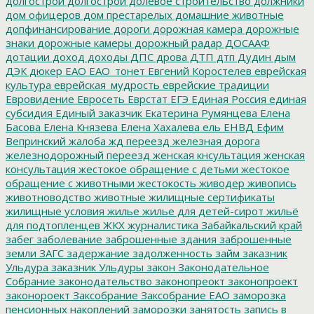
долгострои
долгострой
долевое строительство
должники
дом офицеров
дом престарелых
домашние животные
допфинансирование
дороги
дорожная камера
дорожные
знаки
дорожные камеры
дорожный радар
ДОСААФ
дотации
доход
доходы
ДПС
дрова
ДТП
дтп
Дудин
дым
ДЭК
дюкер
ЕАО
ЕАО_тонет
Евгений Коростелев
еврейская
культура
еврейская_мудрость
еврейские традиции
Евровидение
Евросеть
Еврстат
ЕГЭ
Единая Россия
единая
субсидия
Единый заказчик
Екатерина Румянцева
Елена
Басова
Елена Князева
Елена Хахалева
ель
ЕНВД
Ефим
Вепринский
жалоба
жд переезд
железная дорога
железнодорожный переезд
женская кнсультация
женская
консультация
жестокое обращение с детьми
жестокое
обращение с животными
жестокость
живодер
живопись
животноводство
животные
жилищные сертификаты
жилищные условия
жилье
жилье для детей-сирот
жильё
для подтопленцев
ЖКХ
журналистика
Забайкальский край
забег
заболевание
заброшенные здания
заброшенные
земли
ЗАГС
задержание
задолженность
займ
заказник
Ульдура
заказник Ульдуры
закон
Законодательное
Собрание
законодательство
законопреокт
законопроект
законороект
Заксобрание
Заксобрание ЕАО
заморозка
пенсионных накоплений
заморозки
занятость
запись в