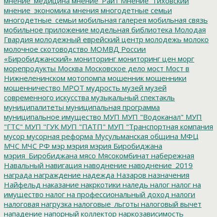
мнение_медицина
мнение_Райт
Мнение_Тиховский
мнение_экономика
мнения
многодетные семьи
многодетные_семьи
мобильная галерея
мобильная связь
мобильное приложение
модельная библиотека
Молодая
Гвардия
молодежный еврейский центр
молодежь
молоко
молочное скотоводство
МОМВД России
«Биробиджанский»
мониторинг
мониторинг цен
морг
морепродукты
Москва
Московское дело
мост
Мост в
Нижнеленинском
мотопомпа
мошенник
мошенники
мошенничество
МРОТ
мудрость
музей
музей
современного искусства
музыкальный спектакль
муниципалитеты
муниципальная программа
муниципальное имущество
МУП
МУП "Водоканал"
МУП
"ГТС"
МУП "ГУК
МУП "ПАТП"
МУП "Транспортная компания
мусор
мусорная реформа
Мусульманская община
МФЦ
МЧС
МЧС РФ
мэр
мэрия
мэрия Биробиджана
мэрия_Биробиджана
мясо
Мясокомбинат
набережная
Навальный
навигация
наводнение
наводнение_2019
награда
награждение
надежда
Назаров
назначения
Найфельд
наказание
накркотики
наледь
налог
налог на
имущество
налог на профессиональный доход
налоги
налоговая нагрузка
налоговые_льготы
налоговый вычет
нападение
напорный коллектор
наркозависимость