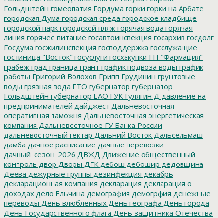
Гольдштейн
гомеопатия
Гордума
горки
горки на Арбате
городская Дума
городская среда
городское кладбище
городской парк
городской пляж
горячая вода
горячая
линия
горячее питание
госавтоинспекция
госархив
госдолг
Госдума
госжилинспекция
господдержка
госслужащие
гостиница "Восток"
госуслуги
госхакупки
ГП "Фармация"
грабеж
град
граница
грант
график подвоза воды
график
работы
Григорий Волохов
Грипп
Грудинин
грунтовые
воды
грязная вода
ГТО
губернатор
губернатор
Гольдштейн
губернатор ЕАО
ГУК
Гулягин
Д
давление на
предпринимателей
дайджест
Дальневосточная
оперативная таможня
Дальневосточная энергетическая
компания
Дальневосточное ГУ Банка России
дальневосточный гектар
Дальний Восток
Дальсельмаш
дамба
дачное расписание
дачные перевозки
дачный_сезон_2026
ДВЖД
Движение общественный
контроль
двор
Дворы
ДГК
дебош
дебошир
дедовщина
Деева
дежурные группы
дезинфекция
декабрь
декларационная компания
декларация
декларация о
доходах
дело Ельчина
демография
демогрфия
денежные
переводы
День влюбленных
День географа
День города
День Государственного флага
День защитника Отечества