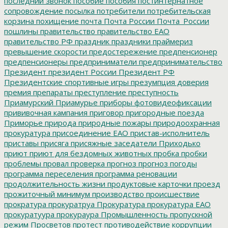
последний звонок
пособие
пособия
постинтернатное
сопровождение
посылка
потребители
потребительская
корзина
похищение
почта
Почта России
Почта_России
пошлины
правительство
правительство ЕАО
правительство РФ
праздник
праздники
праймериз
превышение скорости
предостережение
предпенсионер
предпенсионеры
предприниматели
предпринимательство
Президент
президент России
Президент РФ
Президентские спортивные игры
презумпция доверия
премия
препараты
преступление
преступность
Приамурский
Приамурье
приборы фотовидеофиксации
прививочная кампания
приговор
пригородные поезда
Приморье
природа
природные пожары
природоохранная
прокуратура
присоединение ЕАО
пристав-исполнитель
приставы
присяга
присяжные заседатели
Приходько
приют
приют для бездомных животных
пробка
пробки
проблемы
провал
проверка
прогноз
прогноз погоды
программа переселения
программа реновации
продолжительность жизни
продуктовые карточки
проезд
прожиточный минимум
производство
происшествие
прократура
прокуратруа
Прокуратура
прокуратура ЕАО
прокуратуура
прокураура
Промышленность
пропускной
режим
Просветов
протест
противодействие коррупции