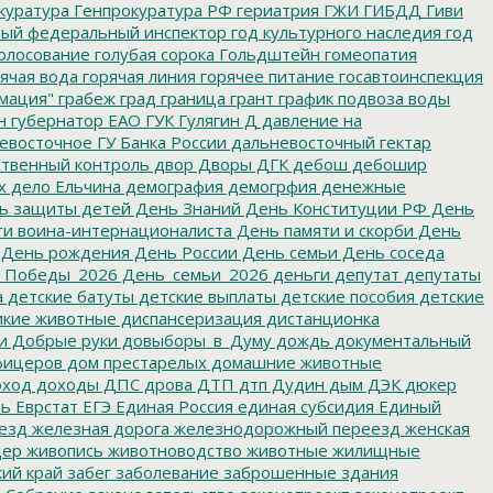
куратура
Генпрокуратура РФ
гериатрия
ГЖИ
ГИБДД
Гиви
ный федеральный инспектор
год культурного наследия
год
олосование
голубая сорока
Гольдштейн
гомеопатия
ячая вода
горячая линия
горячее питание
госавтоинспекция
мация"
грабеж
град
граница
грант
график подвоза воды
н
губернатор ЕАО
ГУК
Гулягин
Д
давление на
восточное ГУ Банка России
дальневосточный гектар
твенный контроль
двор
Дворы
ДГК
дебош
дебошир
х
дело Ельчина
демография
демогрфия
денежные
ь защиты детей
День Знаний
День Конституции РФ
День
и воина-интернационалиста
День памяти и скорби
День
День рождения
День России
День семьи
День соседа
_Победы_2026
День_семьи_2026
деньги
депутат
депутаты
а
детские батуты
детские выплаты
детские пособия
детские
кие животные
диспансеризация
дистанционка
и
Добрые руки
довыборы_в_Думу
дождь
документальный
фицеров
дом престарелых
домашние животные
ход
доходы
ДПС
дрова
ДТП
дтп
Дудин
дым
ДЭК
дюкер
ть
Еврстат
ЕГЭ
Единая Россия
единая субсидия
Единый
езд
железная дорога
железнодорожный переезд
женская
дер
живопись
животноводство
животные
жилищные
ий край
забег
заболевание
заброшенные здания