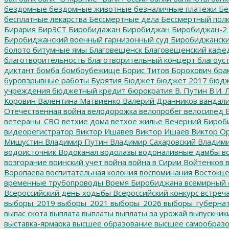
бездомные
бездомные животные
безналичные платежи
Бе
бесплатные лекарства
Бессмертные дела
Бессмертный пол
Бирария
БирЗСТ
Биробидажан
Биробиджан
Биробиджан-2
Биробиджанский военный гарнизонный суд
Биробиджанский
болото
битумные ямы
Благовещенск
Благовещенский кафе
благотворительность
благотворительный концерт
благоус
диктант
бомба
бомбоубежище
Борис Титов
Борохович
бра
буровзрывные работы
Бурятия
Бюджет
бюджет 2017
бюдж
учреждения
бюджетный кредит
бюрократия
В. Путин
В.И. 
Коровин
Валентина Матвиенко
Валерий Дранников
вандал
Отечественная война
велодорожка
велопробег
велосипед
В
ветераны_СВО
ветхие дома
ветхое жилье
Вечерний Бироб
видеорегистратор
Виктор Ишавев
Виктор Ишаев
Виктор О
Мишустин
Владимир Путин
Владимир Сахаровский
Владими
водоисточник
Водоканал
водолазы
водоналивные дамбы
во
возгорание
воинский учет
война
война в Сирии
Войтенков
в
Воропаева
воспитательная колония
воспоминания
Востокц
временные трубопроводы
Время Биробиджана
всемирный 
Всероссийский день ходьбы
Всероссийский конкурс
встреч
выборы_2019
выборы_2021
выборы_2026
выборы_губерна
выпас скота
выплата
выплаты
выплаты за урожай
выпускник
выставка-ярмарка
высшее образование
высшее самообразо