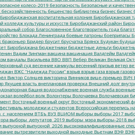
зопасное колесо-2019
безопасность
Безопасные и качестве
к
бесхозяйственность
бешенство
библиотека
бизнес
бизнес 
Биробиджанская воспитательная колония
Биробиджанская т
 колледж культуры и искусств
Биробиджанский район
Биро
дральный собор
Благословенное
благотворитель года
благот
тройство
Блокада Ленинграда
боевые патроны
боеприпасы
Б
к
браконьер
Бридер
брусит
брусчатка
Брянск
Будукан
будущи
ет Биробиджана
бюджетники
бюджетные деньги
бюджетны
Ленин
Вадим Зингман
вакцина
вакцинация
Валдгейм
Валдгей
изм
вандалы
Васильева
ВВО
ВВП
Вебер
Великан
Великая Окт
ерховный суд
весенние каникулы
весенний призыв
ветер
ве
иджан
ВЖС "Надежда России"
взрыв
взрыв газа
взрыв газово
рёл
Виктор Солнцев
викторина
Винников
вице-премьер
ВИЧ
р Якушев
власть
внеплановая проверка
Внешний долг
внутр
донапорная башня
водоснабжение
военная служба
военные
окзал
волейбол
волк
Волонтеры
Волочаевка
Волочаевская б
емент
Восточный военный округ
Восточный экономический ф
фестиваль молодежи и студентов
Всероссийская перепись н
а_с_населением
ВТБъ
ВУЗ
ВЦИОМ
выборы
выборы 2017
выбо
тора
выборы_депутатов_2019
выборы_мэра
выборы-2018
вы
и
выпускной
выпускной_2026
высококвалифицированные спе
вание
вытрезвители
выходной
выходные
Вьетнам
ВЭФ
ВЭФ