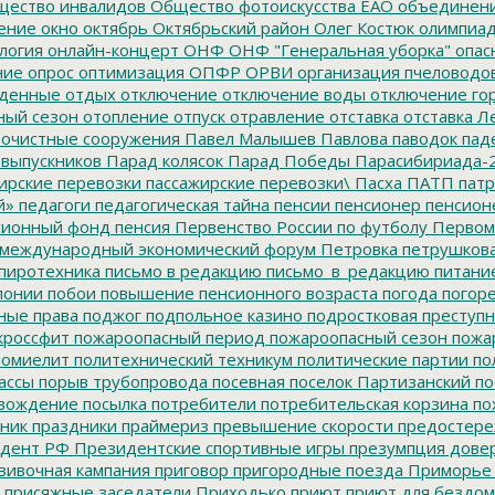
ество инвалидов
Общество фотоискусства ЕАО
объединен
ение
окно
октябрь
Октябрьский район
Олег Костюк
олимпиа
логия
онлайн-концерт
ОНФ
ОНФ "Генеральная уборка"
опас
ние
опрос
оптимизация
ОПФР
ОРВИ
организация пчеловодо
денные
отдых
отключение
отключение воды
отключение го
ный сезон
отопление
отпуск
отравление
отставка
отставка Л
очистные сооружения
Павел Малышев
Павлова
паводок
пад
 выпускников
Парад колясок
Парад Победы
Парасибириада-
ирские перевозки
пассажирские перевозки\
Пасха
ПАТП
патр
й»
педагоги
педагогическая тайна
пенсии
пенсионер
пенсион
ионный фонд
пенсия
Первенство России по футболу
Первом
 международный экономический форум
Петровка
петрушков
пиротехника
письмо в редакцию
письмо_в_редакцию
питани
лонии
побои
повышение пенсионного возраста
погода
погор
ные права
поджог
подпольное казино
подростковая преступн
кроссфит
пожароопасный период
пожароопасный сезон
пожа
омиелит
политехнический техникум
политические партии
по
ассы
порыв трубопровода
посевная
поселок Партизанский
по
овождение
посылка
потребители
потребительская корзина
по
ник
праздники
праймериз
превышение скорости
предостере
дент РФ
Президентские спортивные игры
презумпция дове
вивочная кампания
приговор
пригородные поезда
Приморье
присяжные заседатели
Приходько
приют
приют для бездо