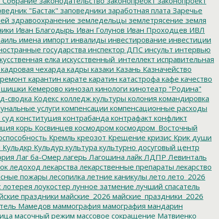
 Собрание
законодательство
законопреокт
законопроект
ведник "Бастак"
заповедники
заработная плата
Заречье
лей
здравоохранение
земледельцы
землетрясение
земля
ники
Иван Благодырь
Иван Голунов
Иван Проходцев
ИВЛ
аиль
имена
импорт
инвалиды
инвестирование
инвестиции
остранные государства
инспектор ДПС
инсульт
интервью
кусственная елка
искусственный_интеллект
исправительная
кадровая чехарда
кадры
казаки
Казань
Казначейство
ремонт
карантин
карате
каратин
катастрофа
кафе
качество
 шишки
Кемерово
кинозал
кинологи
кинотеатр "Родина"
д-сводка
Кодекс
колледж культуры
колония
командировка
унальные услуги
компенсации
компенсационные расходы
 суд
конституция
контрабанда
контрафакт
конфликт
пция
корь
Косвинцев
космодром
космодром_Восточный
оспособность
Кремль
креозот
Крещение
кризис
Крик души
я
Кульдкр
Кульдур
культура
культурно досуговый центр
ория
Лаг ба-Омер
лагерь
Лагошина
лайк
ЛДПР
Левинталь
ок
ледоход
лекарства
лекарственные препараты
лекарство
сные пожары
лесопилка
летние каникулы
лето
лето_2026
с
лотерея
лоукостер
лунное затмение
лучший спасатель
йские праздники
майские_2026
майские_праздники_2026
тель
Мамедов
маммография
мамография
мандарин
ица
масочный режим
массовое сокращение
Матвиенко