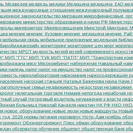
ль
Медведев
медведь
медики
Медицина
медицина_ЕАО
мед
гация
международные отношения
международный полумара
ционное законодательство
миграция
микрофинансовые_орг
ирование
министерство образования и науки РФ
Министерс
ироды
минпромторг
Минпросвещения
Минстрой
Минтранс
М
шка
мнение
мнение_Кузовин
мнение_медицина
мнение_Рай
я
мобильная связь
мобильное приложение
модельная библи
Биробиджанский»
мониторинг
мониторинг цен
морг
морепр
ичество
МРОТ
мудрость
музей
музей современного искусст
л"
МУП "ГТС"
МУП "ГУК
МУП "ПАТП"
МУП "Транспортная ком
иробиджана
мясо
Мясокомбинат
набережная
Навальный
нави
ики
наледь
налог
налог на имущество
налог на профессиона
симость
нарколаборатория
наркомания
наркосодержащие р
население
насосная станция
Наталья Баженова
наука
Наум Л
лагополучные семьи
недвижимость
недострои
независимая 
кролог
нелегальная торговля
Немаев
непогода
нерабочая не
тный случай
Нетрезвый водитель
неуважение к власти
нефо
йонная больница
Николай Канделя
никотин
НК РФ
НКО
НКО
ия
новое_оборудование
новые люди
новые маршруты
Новый
_год_2026
нормы питания
норовирус
Нотр-Дам
ноябрь
обзо
горемонт
Облэнергоремонт Плюс
обман
оборудование
обр
аждан
обсерватор
обучение
общепит
общественная баня
общ