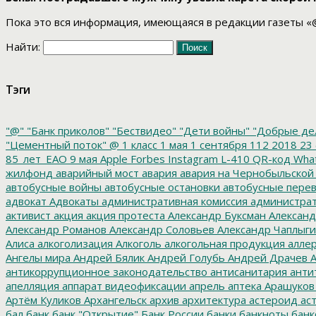
Пока это вся информация, имеющаяся в редакции газеты «
Найти:
Тэги
"@"
"Банк приколов"
"Бествидео"
"Дети войны"
"Добрые де
"Цементный поток"
@
1 класс
1 мая
1 сентября
112
2018
23 
85_лет_ЕАО
9 мая
Apple
Forbes
Instagram
L-410
QR-код
Wha
жилфонд
аварийный мост
авария
авария на Чернобыльской
автобусные войны
автобусные остановки
автобусные перев
адвокат
Адвокаты
административная комиссия
администрат
активист
акция
акция протеста
Александр Буксман
Александ
Александр Романов
Александр Соловьев
Александр Чаплыг
Алиса
алкоголизация
Алкоголь
алкогольная продукция
аллер
Ангелы мира
Андрей Бялик
Андрей Голубь
Андрей Драчев
А
антикоррупционное законодательство
антисанитария
анти
апелляция
аппарат видеофиксации
апрель
аптека
Арашуков
Артём Куликов
Архангельск
архив
архитектура
астероид
ас
бал
банк
банк "Открытие"
Банк России
банки
банкноты
банк