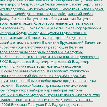
нные дороги
безработица
белка
бензин
Беринг
Берл Лазар
без поддержки
бизнес-омбудсмен
биометрия
Бира
Биракан
аможня
Биробиджанская ТЭЦ
Биробиджанский Арбат
фельд
биткоин
битумная яма
битумная_яма
битумное
ворительная акция
благотворительная деятельность
ойцовский клуб
бокс
больница
большой этнографический
е врачи
будущие медики
Бумагин
Бурейская ГЭС
е организации
бюджетные средства
бюджетные
мский детдом
валежник
Валентин Брусиловский
Валентин
ябрьская социалистическая революция
Великая
теран
ветераны
ветераны пограничной службы
го баллона
взрыв метеорита
взятка
взятки
видеокамеры
ВККС
Владивосток
Владимир Марковский
Владимир
енняя политика
вода
водители
водка
водоемы
 сборы
военный комиссар
ВОЗ
возврат_стеклотары
итва
Волочаевский бой
вольная борьба
Ворожбит
орум
врач
врачебные ошибки
врачи
вредные привычки
аселения
Всероссийская спартакиада пенсионеров
ры губернатора
выборы мэра
выборы ректора
боры-2019
вывоз мусора
выгребные ямы
вымогательство
циалисты
высокотехнологичная_медпомощь
выставка
_2026
Вячеслав Пастухов
Г.И. Радде
гадюка
газ