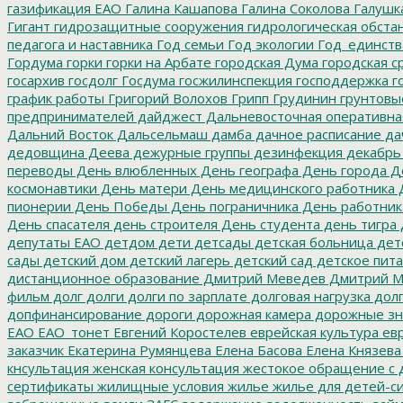
газификация ЕАО
Галина Кашапова
Галина Соколова
Галушк
Гигант
гидрозащитные сооружения
гидрологическая обста
педагога и наставника
Год семьи
Год экологии
Год_единств
Гордума
горки
горки на Арбате
городская Дума
городская с
госархив
госдолг
Госдума
госжилинспекция
господдержка
г
график работы
Григорий Волохов
Грипп
Грудинин
грунтовы
предпринимателей
дайджест
Дальневосточная оперативна
Дальний Восток
Дальсельмаш
дамба
дачное расписание
да
дедовщина
Деева
дежурные группы
дезинфекция
декабрь
переводы
День влюбленных
День географа
День города
Де
космонавтики
День матери
День медицинского работника
Д
пионерии
День Победы
День пограничника
День работник
День спасателя
день строителя
День студента
день тигра
депутаты ЕАО
детдом
дети
детсады
детская больница
дет
сады
детский дом
детский лагерь
детский сад
детское пит
дистанционное образование
Дмитрий Меведев
Дмитрий М
фильм
долг
долги
долги по зарплате
долговая нагрузка
долг
допфинансирование
дороги
дорожная камера
дорожные зн
ЕАО
ЕАО_тонет
Евгений Коростелев
еврейская культура
евр
заказчик
Екатерина Румянцева
Елена Басова
Елена Князева
кнсультация
женская консультация
жестокое обращение с 
сертификаты
жилищные условия
жилье
жилье для детей-с