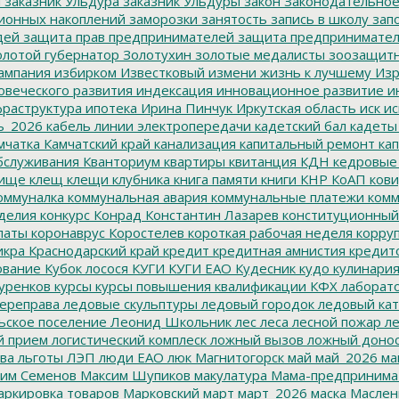
м
заказник Ульдура
заказник Ульдуры
закон
Законодательное
ионных накоплений
заморозки
занятость
запись в школу
запо
дей
защита прав предпринимателей
защита предпринимате
лотой губернатор
Золотухин
золотые медалисты
зоозащит
ампания
избирком
Известковый
измени жизнь к лучшему
Изр
овеческого развития
индексация
инновационное развитие
ин
раструктура
ипотека
Ирина Пинчук
Иркутская область
иск
ис
ь_2026
кабель линии электропередачи
кадетский бал
кадеты
мчатка
Камчатский край
канализация
капитальный ремонт
кап
бслуживания
Кванториум
квартиры
квитанция
КДН
кедровые
ище
клещ
клещи
клубника
книга памяти
книги
КНР
КоАП
кови
оммуналка
коммунальная авария
коммунальные платежи
комм
делия
конкурс
Конрад
Константин Лазарев
конституционный
латы
коронаврус
Коростелев
короткая рабочая неделя
корру
икра
Краснодарский край
кредит
кредитная амнистия
кредит
ование
Кубок лосося
КУГИ
КУГИ ЕАО
Кудесник
кудо
кулинари
уренков
курсы
курсы повышения квалификации
КФХ
лаборат
ереправа
ледовые скульптуры
ледовый городок
ледовый кат
ьское поселение
Леонид Школьник
лес
леса
лесной пожар
ле
й прием
логистический комплеск
ложный вызов
ложный доно
ва
льготы
ЛЭП
люди ЕАО
люк
Магнитогорск
май
май_2026
ма
им Семенов
Максим Шупиков
макулатура
Мама-предпринима
ркировка товаров
Марковский
март
март_2026
маска
Маслен