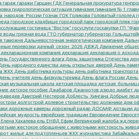
а
гараж
гаражи
Гаршин
ГДК
Генеральная прокуратура
генпро
новка
гидрологическая ситуация
гимназия
гимназия № 1
глав
а_народов_России
Гознак
ГОК
Голикова
Головатый
гололед
г
реда
городское кладбище
городской парк
городской пляж
гор
осслужащие
гостиница "Восток"
госуслуги
госхакупки
ГП "Фар
е воды
грязная вода
ГТО
губернатор
губернатор Гольдштей
я таможня
Дальневосточная энергетическая компания
Дальне
чные перевозки
дачный_сезон_2026
ДВЖД
Движение общес
декларационная компания
декларация
декларация о дохода
нь Государственного флага
День защитника Отечества
ден
ень народного единства
день открытых дверей
День памят
а ЖКХ
День работника культуры
день работника транспорта
день учителя
день физкультурника
День флага России
День
ская музыкальная школа
детская площадка
детская_больниц
ание
детское пособие
Джабаров
Джанхотов
дзюдо
диабет
ди
едведев
Дмитрий Нестеров
Доблесть_Хингана
Добрые люд
острои
долгострой
долевое строительство
должники
дом о
аки
дорожные камеры
дорожный радар
ДОСААФ
дотации
до
ейская_мудрость
еврейские традиции
Евровидение
Евросе
Елена Хахалева
ель
ЕНВД
Ефим Вепринский
жалоба
жд пере
детьми
жестокое обращение с животными
жестокость
живо
ирот
жильё для подтопленцев
ЖКХ
журналистика
Забайкальск