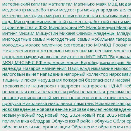
материнский капитал
маткапитал
Махинько
Маяк
МВД
меда
медосмотр
медработники
медсестры
международная деле
метеорит
методика
мигранты
миграционная политика
мигра
вода
Минздрав
минимальный размер заработной платы
мин
строительства и ЖКХ
Минобороны РФ
Минобрнауки
Минпр
митинг
Михаил Мишустин
Михаил Озимок
младенцы
Младу
многодетные семьи
многодетные_семьи
мобильная галере
молодежь
молоко
молочное скотоводство
МОМВД России «
Нижнеленинском
мотопомпа
мошенник
мошенники
мошенн
программа
муниципальное имущество
МУП
МУП "Водокана
МФЦ
МЧС
МЧС РФ
мэр
мэрия
мэрия Биробиджана
мэрия_Б
надежда
Назаров
назначения
Найфельд
наказание
накркот
налоговый вычет
нападение
напорный коллектор
наркозави
тишины и покоя
нарушения пожарной безопасности
насвай
тревожности
наципроект
нацпроект
нацпроекты
НДФЛ
неб
незаконная охота
незаконная рубка
незаконная_реклама
не
несанкционированный_митинг
несовершеннолетние
несчас
пропуска
Николаевка
николаевка_памятник
Николаевская ра
нововвведение
нововведение
нововведениея
нововведен
новый учебный год
новый_год_2024
новый_год_2025
новый
поликлиника
облздрав
Облученский район
облучье
Облэнер
образовательные_организации
Обращение
обращения гр