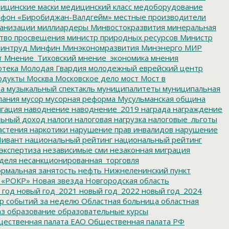
ицинские маски
медицинский класс
медоборудование
фон «Биробиджан-Валдгейм»
местные производители
анизации
миллиардеры
Минвостокразвития
минеральная
тво просвещения
министр природных ресурсов
Министр
интруд
Минфин
Минэкономразвития
Минэнерго
МИР
т
Мнение_Тиховский
мнение_экономика
мнения
отека
Молодая Гвардия
молодежный еврейский центр
одукты
Москва
Московское дело
мост
Мост в
ва
музыкальный спектакль
муниципалитеты
муниципальная
пания
мусор
мусорная реформа
Мусульманская община
гация
наводнение
наводнение_2019
награда
награждение
льный доход
налоги
налоговая нагрузка
налоговые_льготы
астения
наркотики
нарушение прав инвалидов
нарушение
ивант
национальный рейтинг
национальный рейтинг
экспертиза
независимые сми
незаконная миграция
деля
несанкционированная_торговля
рмальная занятость
нефть
Нижнеленинский пункт
 «РОКР»
Новая звезда
Новгородская область
 год
новый год_2021
новый год_2022
новый год_2024
р событий за неделю
Областная больница
областная
аз
образование
образовательные курсы
ественная палата ЕАО
Общественная палата РФ