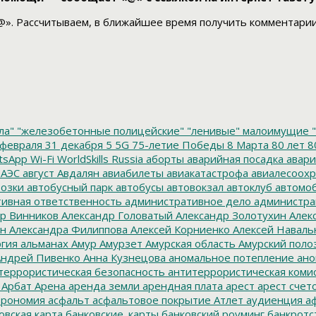
@». Рассчитываем, в ближайшее время получить комментарии
ла"
"железобетонные полицейские"
"ленивые" малоимущие
"
февраля
31 декабря
5
5G
75-летие Победы
8 Марта
80 лет
8
tsApp
Wi-Fi
WorldSkills Russia
аборты
аварийная посадка
авари
 АЭС
август
Авдалян
авиабилеты
авиакатастрофа
авиалесоохр
озки
автобусный парк
автобусы
автовокзал
автоклуб
автомо
ивная ответственность
административное дело
администра
р Винников
Александр Головатый
Александр Золотухин
Алек
ин
Александра Филиппова
Алексей Корниенко
Алексей Наваль
гия
альманах
Амур
Амурзет
Амурская область
Амурский поло
ндрей Пивенко
Анна Кузнецова
аномальное потепление
ано
террористическая безопасность
антитеррористическая коми
Арбат
Арена
аренда земли
арендная плата
арест
арест счет
трономия
асфальт
асфальтовое покрытие
Атлет
аудиенция
аф
овская карта
банковские_карты
банковский роуминг
банкротс