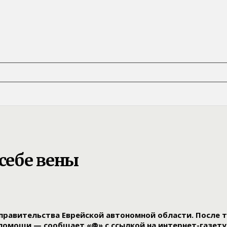
 себе вены
равительства Еврейской автономной области. После тог
 помощи — сообщает «@» с ссылкой на интернет-газет