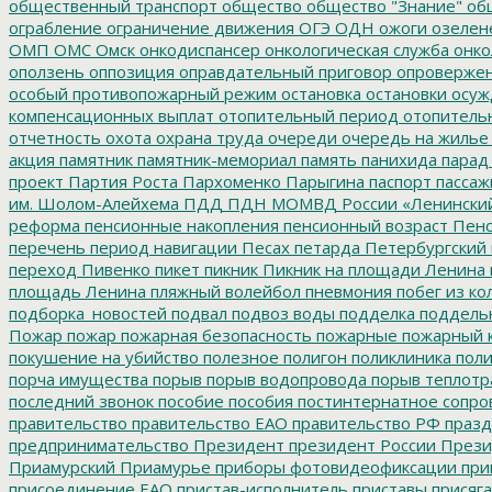
общественный транспорт
общество
общество "Знание"
общ
ограбление
ограничение движения
ОГЭ
ОДН
ожоги
озелен
ОМП
ОМС
Омск
онкодиспансер
онкологическая служба
онко
оползень
оппозиция
оправдательный приговор
опроверже
особый противопожарный режим
остановка
остановки
осуж
компенсационных выплат
отопительный период
отопитель
отчетность
охота
охрана труда
очереди
очередь на жилье
акция
памятник
памятник-мемориал
память
панихида
парад
проект
Партия Роста
Пархоменко
Парыгина
паспорт
пассаж
им. Шолом-Алейхема
ПДД
ПДН МОМВД России «Ленински
реформа
пенсионные накопления
пенсионный возраст
Пенс
перечень
период навигации
Песах
петарда
Петербургский
переход
Пивенко
пикет
пикник
Пикник на площади Ленина
площадь Ленина
пляжный волейбол
пневмония
побег из ко
подборка_новостей
подвал
подвоз воды
подделка
поддель
Пожар
пожар
пожарная безопасность
пожарные
пожарный 
покушение на убийство
полезное
полигон
поликлиника
поли
порча имущества
порыв
порыв водопровода
порыв теплотр
последний звонок
пособие
пособия
постинтернатное сопр
правительство
правительство ЕАО
правительство РФ
празд
предпринимательство
Президент
президент России
Прези
Приамурский
Приамурье
приборы фотовидеофиксации
при
присоединение ЕАО
пристав-исполнитель
приставы
присяга