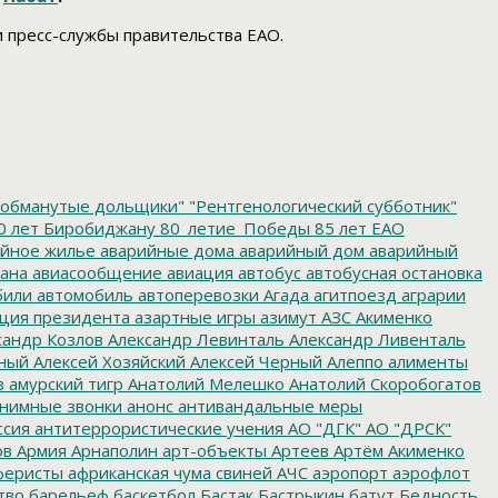
 пресс-службы правительства ЕАО.
обманутые дольщики"
"Рентгенологический субботник"
0 лет Биробиджану
80_летие_Победы
85 лет ЕАО
йное жилье
аварийные дома
аварийный дом
аварийный
ана
авиасообщение
авиация
автобус
автобусная остановка
били
автомобиль
автоперевозки
Агада
агитпоезд
аграрии
ция президента
азартные игры
азимут
АЗС
Акименко
сандр Козлов
Александр Левинталь
Александр Ливенталь
ный
Алексей Хозяйский
Алексей Черный
Алеппо
алименты
з
амурский тигр
Анатолий Мелешко
Анатолий Скоробогатов
нимные звонки
анонс
антивандальные меры
ссия
антитеррористические учения
АО "ДГК"
АО "ДРСК"
ов
Армия
Арнаполин
арт-объекты
Артеев
Артём Акименко
еристы
африканская чума свиней
АЧС
аэропорт
аэрофлот
тво
барельеф
баскетбол
Бастак
Бастрыкин
батут
Бедность