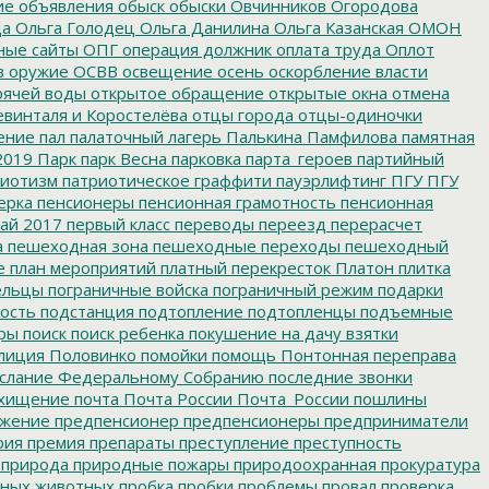
ие
объявления
обыск
обыски
Овчинников
Огородова
да
Ольга Голодец
Ольга Данилина
Ольга Казанская
ОМОН
ные сайты
ОПГ
операция должник
оплата труда
Оплот
в
оружие
ОСВВ
освещение
осень
оскорбление власти
рячей воды
открытое обращение
открытые окна
отмена
евинталя и Коростелёва
отцы города
отцы-одиночки
ение
пал
палаточный лагерь
Палькина
Памфилова
памятная
2019
Парк
парк Весна
парковка
парта_героев
партийный
иотизм
патриотическое граффити
пауэрлифтинг
ПГУ
ПГУ
ерка
пенсионеры
пенсионная грамотность
пенсионная
ай 2017
первый класс
переводы
переезд
перерасчет
а
пешеходная зона
пешеходные переходы
пешеходный
е
план мероприятий
платный перекресток
Платон
плитка
ельцы
пограничные войска
пограничный режим
подарки
ость
подстанция
подтопление
подтопленцы
подъемные
ры
поиск
поиск ребенка
покушение на дачу взятки
лиция
Половинко
помойки
помощь
Понтонная переправа
слание Федеральному Собранию
последние звонки
хищение
почта
Почта России
Почта_России
пошлины
жение
предпенсионер
предпенсионеры
предприниматели
рия
премия
препараты
преступление
преступность
природа
природные пожары
природоохранная прокуратура
мных животных
пробка
пробки
проблемы
провал
проверка