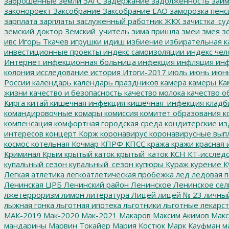
заброшенные земли
ЗАГС
задержание
задолженность
зай
законороект
Заксобрание
Заксобрание ЕАО
заморозка пенс
зарплата
зарплаты
заслуженный работник ЖКХ
зачистка_су
земский доктор
Земский_учитель
зима пришла
змеи
змея
зо
ивс
Игорь Ткачев
игрушки
идиш
избиение
избирательная к
инвестиционные проекты
индекс самоизоляции
индекс чел
Интернет
инфекционная больница
инфекция
инфляция
инф
колония
исследование
история
Итоги-2017
июль
июнь
июн
России
календарь
календарь праздников
камера
камеры
Ка
жизни
качество и безопасность
качество молока
качество о
Кирга
китай
кишечная инфекция
кишечная_инфекция
кладб
командировочные
комары
комиссия
комитет образования
к
компенсация
комфортная городская среда
кондитерские из
интересов
концерт
Корж
коронавирус
коронавирусные вып
космос
котельная
Кочмар
КПРФ
КПСС
кража
кражи
красная 
Криминал
Крым
крытый каток
крытый_каток
КСН
КТ-исслед
купальный сезон
купальный_сезон
купюры
Кураж
курение
К
Легкая атлетика
легкоатлетическая пробежка
лед
ледовая п
Ленинская ЦРБ
Ленинский район
Ленинское
Ленинское сел
лжетерроризм
лимон
литература
Лицей
лицей № 23
личны
лыжная гонка
льготная ипотека
льготники
льготные лекарст
МАК-2019
Мак-2020
Мак-2021
Макаров
Максим Акимов
Макс
мандарины
Марвин Токайер
Мария Костюк
Марк Кауфман
ма