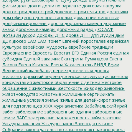
фильм
долг
долги
долги по зарплате
долговая нагрузка
долгострои
долгострой
долевое строительство
должники
дом офицеров
дом престарелых
домашние животные
допфинансирование
дороги
дорожная камера
дорожные
знаки
дорожные камеры
дорожный радар
ДОСААФ
дотации
доход
доходы
ДПС
дрова
ДТП
дтп
Дудин
дым
ДЭК
дюкер
ЕАО
ЕАО_тонет
Евгений Коростелев
еврейская
культура
еврейская_мудрость
еврейские традиции
Евровидение
Евросеть
Еврстат
ЕГЭ
Единая Россия
единая
субсидия
Единый заказчик
Екатерина Румянцева
Елена
Басова
Елена Князева
Елена Хахалева
ель
ЕНВД
Ефим
Вепринский
жалоба
жд переезд
железная дорога
железнодорожный переезд
женская кнсультация
женская
консультация
жестокое обращение с детьми
жестокое
обращение с животными
жестокость
живодер
живопись
животноводство
животные
жилищные сертификаты
жилищные условия
жилье
жилье для детей-сирот
жильё
для подтопленцев
ЖКХ
журналистика
Забайкальский край
забег
заболевание
заброшенные здания
заброшенные
земли
ЗАГС
задержание
задолженность
займ
заказник
Ульдура
заказник Ульдуры
закон
Законодательное
Собрание
законодательство
законопреокт
законопроект