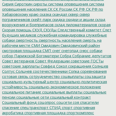
Сирия
Сироткин
сироты
система оповещения
система
оповещения населения
СК
СК России
СК РФ
СК РФ по
Хабаровскому краю
сказка
скандал
сквер
сквер
пограничников
скейт-парк
скидка
скидки и акции
склад
вооружения и боеприпасов
склад пиломатериалов
скорая
Скорая помощь
СКУД
СКУДы
Следственный комитет
Слет
будущих медиков
служебная командировка
служебные
собаки
смертность
смертность населения
смерть на
рабочем месте
СМИ
Смидович
Смидовичский район
смотровая площадка
СМП
снег
снегопад
снюс
собаки
собор Парижской Богоматери
Собра
Собрание депутатов
Совет ветеранов
Совет Федерации
советские ГОСТы
советские зарплаты
Совфед
Сокол
сокращения
Солнцев
Солтус
Солцнев
соотечественники
Сопка
соревнования
сотовая связь
сотрудничество
соцвыплаты
соцзащита
социально-культурный центр
социально-политическая
устойчивость
социально-экономическое положение
социальное питание
социальные выплаты
социальные
пенсии
социальные сети
социальный контракт
Социальный фонд
соцопрос
соцсети
соя
спасатели
спасение
спецтранспорт
СПИД
спорт
спортивная
акробатика
спортивная площадка
спорткомплекс