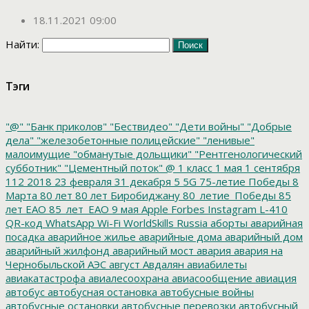
18.11.2021 09:00
Найти:
Тэги
"@"
"Банк приколов"
"Бествидео"
"Дети войны"
"Добрые
дела"
"железобетонные полицейские"
"ленивые"
малоимущие
"обманутые дольщики"
"Рентгенологический
субботник"
"Цементный поток"
@
1 класс
1 мая
1 сентября
112
2018
23 февраля
31 декабря
5
5G
75-летие Победы
8
Марта
80 лет
80 лет Биробиджану
80_летие_Победы
85
лет ЕАО
85_лет_ЕАО
9 мая
Apple
Forbes
Instagram
L-410
QR-код
WhatsApp
Wi-Fi
WorldSkills Russia
аборты
аварийная
посадка
аварийное жилье
аварийные дома
аварийный дом
аварийный жилфонд
аварийный мост
авария
авария на
Чернобыльской АЭС
август
Авдалян
авиабилеты
авиакатастрофа
авиалесоохрана
авиасообщение
авиация
автобус
автобусная остановка
автобусные войны
автобусные остановки
автобусные перевозки
автобусный