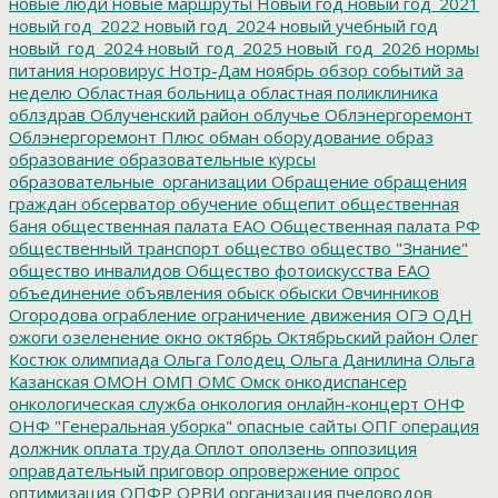
новые люди
новые маршруты
Новый год
новый год_2021
новый год_2022
новый год_2024
новый учебный год
новый_год_2024
новый_год_2025
новый_год_2026
нормы
питания
норовирус
Нотр-Дам
ноябрь
обзор событий за
неделю
Областная больница
областная поликлиника
облздрав
Облученский район
облучье
Облэнергоремонт
Облэнергоремонт Плюс
обман
оборудование
образ
образование
образовательные курсы
образовательные_организации
Обращение
обращения
граждан
обсерватор
обучение
общепит
общественная
баня
общественная палата ЕАО
Общественная палата РФ
общественный транспорт
общество
общество "Знание"
общество инвалидов
Общество фотоискусства ЕАО
объединение
объявления
обыск
обыски
Овчинников
Огородова
ограбление
ограничение движения
ОГЭ
ОДН
ожоги
озеленение
окно
октябрь
Октябрьский район
Олег
Костюк
олимпиада
Ольга Голодец
Ольга Данилина
Ольга
Казанская
ОМОН
ОМП
ОМС
Омск
онкодиспансер
онкологическая служба
онкология
онлайн-концерт
ОНФ
ОНФ "Генеральная уборка"
опасные сайты
ОПГ
операция
должник
оплата труда
Оплот
оползень
оппозиция
оправдательный приговор
опровержение
опрос
оптимизация
ОПФР
ОРВИ
организация пчеловодов