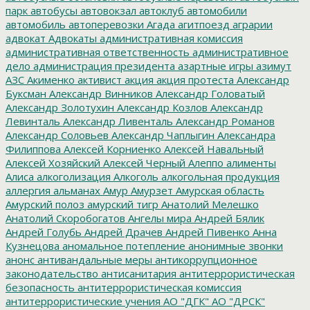
парк
автобусы
автовокзал
автоклуб
автомобили
автомобиль
автоперевозки
Агада
агитпоезд
аграрии
адвокат
Адвокаты
административная комиссия
административная ответственность
административное
дело
администрация президента
азартные игры
азимут
АЗС
Акименко
активист
акция
акция протеста
Александр
Буксман
Александр Винников
Александр Головатый
Александр Золотухин
Александр Козлов
Александр
Левинталь
Александр Ливенталь
Александр Романов
Александр Соловьев
Александр Чаплыгин
Александра
Филиппова
Алексей Корниенко
Алексей Навальный
Алексей Хозяйский
Алексей Черный
Алеппо
алименты
Алиса
алкоголизация
Алкоголь
алкогольная продукция
аллергия
альманах
Амур
Амурзет
Амурская область
Амурский полоз
амурский тигр
Анатолий Мелешко
Анатолий Скоробогатов
Ангелы мира
Андрей Бялик
Андрей Голубь
Андрей Драчев
Андрей Пивенко
Анна
Кузнецова
аномальное потепление
анонимные звонки
анонс
антивандальные меры
антикоррупционное
законодательство
антисанитария
антитеррористическая
безопасность
антитеррористическая комиссия
антитеррористические учения
АО "ДГК"
АО "ДРСК"