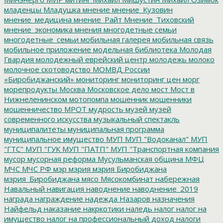
младенцы
Младушка
мнение
мнение_Кузовин
мнение_медицина
мнение_Райт
Мнение_Тиховский
мнение_экономика
мнения
многодетные семьи
многодетные_семьи
мобильная галерея
мобильная связь
мобильное приложение
модельная библиотека
Молодая
Гвардия
молодежный еврейский центр
молодежь
молоко
молочное скотоводство
МОМВД России
«Биробиджанский»
мониторинг
мониторинг цен
морг
морепродукты
Москва
Московское дело
мост
Мост в
Нижнеленинском
мотопомпа
мошенник
мошенники
мошенничество
МРОТ
мудрость
музей
музей
современного искусства
музыкальный спектакль
муниципалитеты
муниципальная программа
муниципальное имущество
МУП
МУП "Водоканал"
МУП
"ГТС"
МУП "ГУК
МУП "ПАТП"
МУП "Транспортная компания
мусор
мусорная реформа
Мусульманская община
МФЦ
МЧС
МЧС РФ
мэр
мэрия
мэрия Биробиджана
мэрия_Биробиджана
мясо
Мясокомбинат
набережная
Навальный
навигация
наводнение
наводнение_2019
награда
награждение
надежда
Назаров
назначения
Найфельд
наказание
накркотики
наледь
налог
налог на
имущество
налог на профессиональный доход
налоги