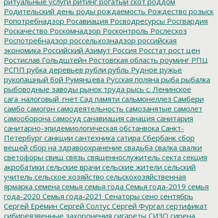
ритуальные услуги
рйтинг
рогатый скот
роддом
Родительский день
роды
рождаемость
Рождество
розыск
Ропотребнадзор
Росавиация
Росводресурсы
Росгвардия
Роскачество
Роскомнадзор
Росконтроль
Рослесхоз
Роспотребнадзор
россельхознадзор
российская
экономика
Российский Азимут
Россия
Росстат
рост цен
Ростислав Гольдштейн
Ростовская область
роуминг
РПЦ
РСПП
рубка деревьев
рубли
рубль
Рудное
ружье
рукопашный бой
Румянцева
Русская поляна
рыба
рыбалка
рыбоводные заводы
рынок труда
рысь
с. Ленинское
сага_налоговый_гнет
Сад памяти
сальмонеллез
Самбери
самбо
самогон
самодеятельность
самозанятые
самолет
самооборона
самосуд
санавиация
санация
санитария
санитарно-эпидемиологическая обстанвока
Санкт-
Петербург
санкции
сантехника
сатира
Сбербанк
сбор
вещей
сбор на здравоохранение
свадьба
свалка
свалки
светофоры
свищ
связь
священнослужитель
секта
секция
акробатики
сельские врачи
сельские жители
сельский
учитель
сельское хозяйство
сельскохозяйственная
ярмарка
семена
семья
семья года
Семья года-2019
семья
года-2020
Семья года-2021
Сенаторы
сено
сентябрь
Сергей Ерёмин
Сергей Солтус
Сергей Фургал
сертификат
сибиреязвенные захоронения
сигареты
СИЗО
сирена