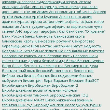
апелляция
аппарат видеофиксации
апрель
аптека
Арашуков
Арбат
Арена
аренда земли
арендная плата
арест
арест счетов
Армия
Арнаполин
арт-объекты
Артеев
Артём Акименко
Артём Куликов
Архангельск
архив
архитектура
астероид
астрономия
асфальт
асфальтовое
покрытие
Атлет
аудиенция
аферисты
африканская чума
свиней
АЧС
аэропорт
аэрофлот
бал
банк
банк "Открытие"
Банк России
банки
банкноты
банковская карта
банковские_карты
банковский роуминг
банкротство
барельеф
баскетбол
Бастак
Бастрыкин
батут
Бедность
бездомные
бездомные животные
безналичные платежи
Безопасное колесо-2019
безопасность
Безопасные и
качественные дороги
безработица
белка
бензин
Беринг
Берл Лазар
бесплатные лекарства
Бессмертные дела
Бессмертный полк
бесхозяйственность
бешенство
библиотека
бизнес
бизнес без поддержки
бизнес-
омбудсмен
биометрия
Бира
Биракан
Бирария
БирЗСТ
Биробидажан
Биробиджан
Биробиджан-2
Биробиджанская воспитательная колония
Биробиджанская таможня
Биробиджанская ТЭЦ
Биробиджанский Арбат
Биробиджанский военный
гарнизонный суд
Биробиджанский колледж культуры и
искусств
Биробиджанский район
Бирофельд
биткоин