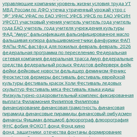
управляющие компании
уровень жизни
условия труда
УТ
МВД России по ДФО
утечка
утраченный урожай
утро с
"@"
УФАС
УФАС по ЕАО
УФНС
УФСБ
УФСБ по ЕАО
УФСИН
УФССП
участковый
учения
учитель
учитель года
учитель
года ЕАО
учитель_года
учителя
учреждения культуры
ФАД "Амур"
фальсификация
фальсифицированное масло
фальшивая купюра
фальшивомонетчики
фанфурики
ФАП
ФАПы
ФАС
фастфуд для пожилых
февраль
февраль_2026
федеральная программа по переселению
Федеральная
сетевая компания
федеральная трасса Амур
федеральные
средства
федеральный розыск
Федотов
фейерверк
фейк
фейки
фейковые новости
фельдшер
феминизм
Феникс
Феоктистов
фермеры
фестиваль
фестиваль еврейской
культуры
фестиваль красок Холи
Фестиваль ледовых
скульптур
Фестиваль мяса
Фестиваль языка идиш
Физкультурно-оздоровительный комплекс
фиксированная
выплата
Филармония
Филиппов
Филиппова
финансирование
финансовая грамотность
финансовая
пирамида
финансовые пирамиды
финансовый омбудсмен
финансы
Фишман
флешмоб
флюорограф
флюорография
ФНС
фобия
ФОКОТ
фонд
Фонд кино
фонд_защитники_отечества
фонтаны
формирование