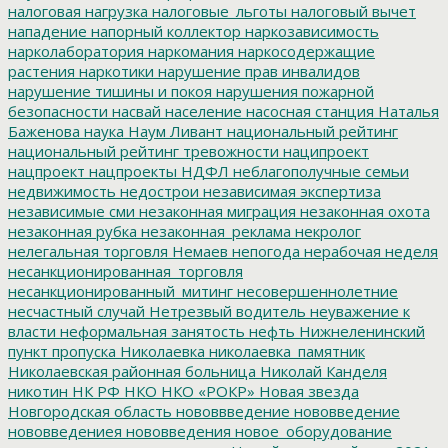
налоговая нагрузка
налоговые_льготы
налоговый вычет
нападение
напорный коллектор
наркозависимость
нарколаборатория
наркомания
наркосодержащие
растения
наркотики
нарушение прав инвалидов
нарушение тишины и покоя
нарушения пожарной
безопасности
насвай
население
насосная станция
Наталья
Баженова
наука
Наум Ливант
национальный рейтинг
национальный рейтинг тревожности
наципроект
нацпроект
нацпроекты
НДФЛ
неблагополучные семьи
недвижимость
недострои
независимая экспертиза
независимые сми
незаконная миграция
незаконная охота
незаконная рубка
незаконная_реклама
некролог
нелегальная торговля
Немаев
непогода
нерабочая неделя
несанкционированная_торговля
несанкционированный_митинг
несовершеннолетние
несчастный случай
Нетрезвый водитель
неуважение к
власти
неформальная занятость
нефть
Нижнеленинский
пункт пропуска
Николаевка
николаевка_памятник
Николаевская районная больница
Николай Канделя
никотин
НК РФ
НКО
НКО «РОКР»
Новая звезда
Новгородская область
нововвведение
нововведение
нововведениея
нововведения
новое_оборудование