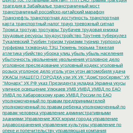
трагедия в Забайкалье
трансграничный мост
трансграничный российско-китайский марафон
Транснефть
транспортная доступность
транспортная
карта
транспортный налог
траур
тревожный сигнал
Тромса
тротуар
тротуары
Трубачев
трудовая книжка
трудовые ресурсы
трудоустройство
Трутнев
туберкулез
Тукалевский
Турбин
туризм
туризмм
турнир
турпоход
турфирма
тхэквондо
ТЭЦ
Тюмень
тюрьма
Тяжелая
атлетика
убийство
уборка улиц
убыль
убыль населения
убыточность
увольнение
увольнения
уголовное дело
уголовное преследование
уголовный кодекс
уголовный
розыск
уголоное дело
уголь
угон
угон автомобиля
удача
УЖАСЫ НАШЕГО ГОРОДКА
узи
УК
УК "ДомСтроСервис"
УК
"Монарх"
УК РФ
указ Президента
укладка
Украина
укусы
уличное освещение
Улюкаев
УМВ
УМВД
УМВД по ЕАО
УМВД по Хабаровскому краю
УМВД России по ЕАО
уполномоченный по правам предпринимателей
уполномоченный по правам ребенка
уполномоченный по
правам человека
управление административными
зданиями
Управление ЖКХ мэрии города
управление
здравоохранения
управление культуры
управление по
опеке и попечительству
управляющая компания