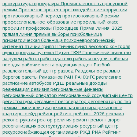
прокуратуура
прокураура
Промышленность
пропускной
режим
Просветов
протест
противодействие коррупции
противопожарный период
противопожарный режим
профессиональное_образование
профильный класс
профицит
профсоюзы
Проходцев
Пряма_линия_2025
прямая линия
прямые выборы
психбольница
психиатрическая больница
психоневрологический
интернат
птичий грипп
Птичник
пункт весового контроля
пункт пропуска
путевка
Путин
ПФР
Пшеничный
пьянство
за рулем
работа
работодатели
рабочая неделя
рабочая
поездка
рабочие места
радиация
радон
Разбой
развлекательный центр
развод
Раздольное
размыв
берегов
ракеты
Рамазанов
РАН
РАНХиГС
расписание
расписание автобусов
РДШ
реальные доходы
реанимация
ревизия
региональные финансы
региональный оператор
Региональный сосудистый центр
регистратура
регламент
регоператор
регоператор по тко
режим самоизоляции
резиновая квартира
резиновые
квартиры
рейд
рейинг
рейтинг
рейтинг_2026
реклама
реконструкция
ректор
религия
ремонт
ремонт дорог
реорганизация
реструктуризация
ресурсный центр
ресурсоснабжающая организация
РЖД
РИА Рейтинг