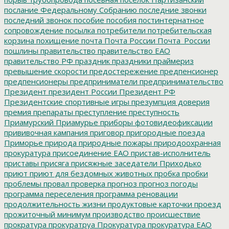
послание Федеральному Собранию
последние звонки
последний звонок
пособие
пособия
постинтернатное
сопровождение
посылка
потребители
потребительская
корзина
похищение
почта
Почта России
Почта_России
пошлины
правительство
правительство ЕАО
правительство РФ
праздник
праздники
праймериз
превышение скорости
предостережение
предпенсионер
предпенсионеры
предприниматели
предпринимательство
Президент
президент России
Президент РФ
Президентские спортивные игры
презумпция доверия
премия
препараты
преступление
преступность
Приамурский
Приамурье
приборы фотовидеофиксации
прививочная кампания
приговор
пригородные поезда
Приморье
природа
природные пожары
природоохранная
прокуратура
присоединение ЕАО
пристав-исполнитель
приставы
присяга
присяжные заседатели
Приходько
приют
приют для бездомных животных
пробка
пробки
проблемы
провал
проверка
прогноз
прогноз погоды
программа переселения
программа реновации
продолжительность жизни
продуктовые карточки
проезд
прожиточный минимум
производство
происшествие
прократура
прокуратруа
Прокуратура
прокуратура ЕАО