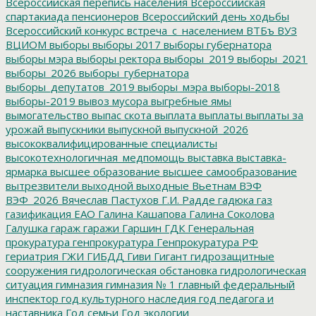
Всероссийская перепись населения
Всероссийская
спартакиада пенсионеров
Всероссийский день ходьбы
Всероссийский конкурс
встреча_с_населением
ВТБъ
ВУЗ
ВЦИОМ
выборы
выборы 2017
выборы губернатора
выборы мэра
выборы ректора
выборы_2019
выборы_2021
выборы_2026
выборы_губернатора
выборы_депутатов_2019
выборы_мэра
выборы-2018
выборы-2019
вывоз мусора
выгребные ямы
вымогательство
выпас скота
выплата
выплаты
выплаты за
урожай
выпускники
выпускной
выпускной_2026
высококвалифицированные специалисты
высокотехнологичная_медпомощь
выставка
выставка-
ярмарка
высшее образование
высшее самообразование
вытрезвители
выходной
выходные
Вьетнам
ВЭФ
ВЭФ_2026
Вячеслав Пастухов
Г.И. Радде
гадюка
газ
газификация ЕАО
Галина Кашапова
Галина Соколова
Галушка
гараж
гаражи
Гаршин
ГДК
Генеральная
прокуратура
генпрокуратура
Генпрокуратура РФ
гериатрия
ГЖИ
ГИБДД
Гиви
Гигант
гидрозащитные
сооружения
гидрологическая обстановка
гидрологическая
ситуация
гимназия
гимназия № 1
главный федеральный
инспектор
год культурного наследия
год педагога и
наставника
Год семьи
Год экологии