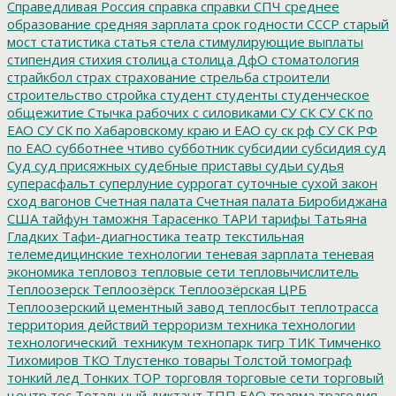
Справедливая Россия
справка
справки
СПЧ
среднее
образование
средняя зарплата
срок годности
СССР
старый
мост
статистика
статья
стела
стимулирующие выплаты
стипендия
стихия
столица
столица ДфО
стоматология
страйкбол
страх
страхование
стрельба
строители
строительство
стройка
студент
студенты
студенческое
общежитие
Стычка рабочих с силовиками
СУ СК
СУ СК по
ЕАО
СУ СК по Хабаровскому краю и ЕАО
су ск рф
СУ СК РФ
по ЕАО
субботнее чтиво
субботник
субсидии
субсидия
суд
Суд
суд присяжных
судебные приставы
судьи
судья
суперасфальт
суперлуние
суррогат
суточные
сухой закон
сход вагонов
Счетная палата
Счетная палата Биробиджана
США
тайфун
таможня
Тарасенко
ТАРИ
тарифы
Татьяна
Гладких
Тафи-диагностика
театр
текстильная
телемедицинские технологии
теневая зарплата
теневая
экономика
тепловоз
тепловые сети
тепловычислитель
Теплоозерск
Теплоозёрск
Теплоозёрская ЦРБ
Теплоозерский цементный завод
теплосбыт
теплотрасса
территория действий
терроризм
техника
технологии
технологический_техникум
технопарк
тигр
ТИК
Тимченко
Тихомиров
ТКО
Тлустенко
товары
Толстой
томограф
тонкий лед
Тонких
ТОР
торговля
торговые сети
торговый
центр
тос
Тотальный диктант
ТПП ЕАО
травма
трагедия