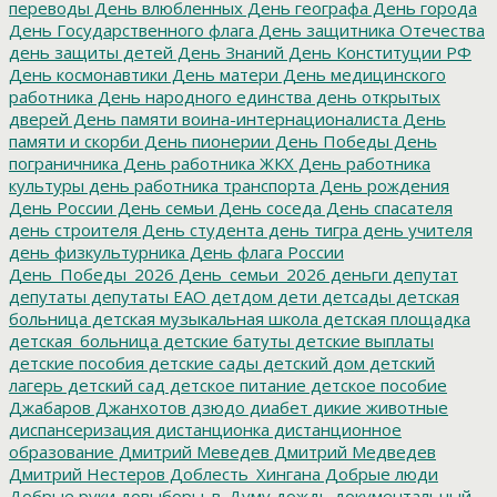
переводы
День влюбленных
День географа
День города
День Государственного флага
День защитника Отечества
день защиты детей
День Знаний
День Конституции РФ
День космонавтики
День матери
День медицинского
работника
День народного единства
день открытых
дверей
День памяти воина-интернационалиста
День
памяти и скорби
День пионерии
День Победы
День
пограничника
День работника ЖКХ
День работника
культуры
день работника транспорта
День рождения
День России
День семьи
День соседа
День спасателя
день строителя
День студента
день тигра
день учителя
день физкультурника
День флага России
День_Победы_2026
День_семьи_2026
деньги
депутат
депутаты
депутаты ЕАО
детдом
дети
детсады
детская
больница
детская музыкальная школа
детская площадка
детская_больница
детские батуты
детские выплаты
детские пособия
детские сады
детский дом
детский
лагерь
детский сад
детское питание
детское пособие
Джабаров
Джанхотов
дзюдо
диабет
дикие животные
диспансеризация
дистанционка
дистанционное
образование
Дмитрий Меведев
Дмитрий Медведев
Дмитрий Нестеров
Доблесть_Хингана
Добрые люди
Добрые руки
довыборы_в_Думу
дождь
документальный