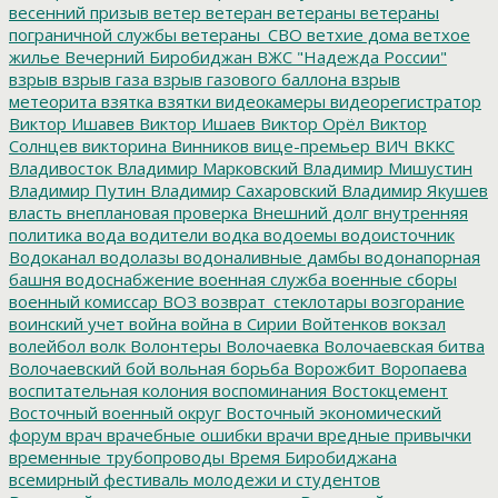
весенний призыв
ветер
ветеран
ветераны
ветераны
пограничной службы
ветераны_СВО
ветхие дома
ветхое
жилье
Вечерний Биробиджан
ВЖС "Надежда России"
взрыв
взрыв газа
взрыв газового баллона
взрыв
метеорита
взятка
взятки
видеокамеры
видеорегистратор
Виктор Ишавев
Виктор Ишаев
Виктор Орёл
Виктор
Солнцев
викторина
Винников
вице-премьер
ВИЧ
ВККС
Владивосток
Владимир Марковский
Владимир Мишустин
Владимир Путин
Владимир Сахаровский
Владимир Якушев
власть
внеплановая проверка
Внешний долг
внутренняя
политика
вода
водители
водка
водоемы
водоисточник
Водоканал
водолазы
водоналивные дамбы
водонапорная
башня
водоснабжение
военная служба
военные сборы
военный комиссар
ВОЗ
возврат_стеклотары
возгорание
воинский учет
война
война в Сирии
Войтенков
вокзал
волейбол
волк
Волонтеры
Волочаевка
Волочаевская битва
Волочаевский бой
вольная борьба
Ворожбит
Воропаева
воспитательная колония
воспоминания
Востокцемент
Восточный военный округ
Восточный экономический
форум
врач
врачебные ошибки
врачи
вредные привычки
временные трубопроводы
Время Биробиджана
всемирный фестиваль молодежи и студентов