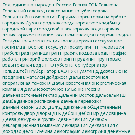
Год_единства_народов_России
Гознак
ГОК
Голикова
Головатый
гололед
голосование
голубая сорока
Гольдштейн
гомеопатия
Гордума
горки
горки на Арбате
городская Дума
городская среда
городское кладбище
городской парк
городской пляж
горячая вода
горячая
линия
горячее питание
госавтоинспекция
госархив
госдолг
Госдума
госжилинспекция
господдержка
госслужащие
гостиница "Восток"
госуслуги
госхакупки
ГП "Фармация"
грабеж
град
граница
грант
график подвоза воды
график
работы
Григорий Волохов
Грипп
Грудинин
грунтовые
воды
грязная вода
ГТО
губернатор
губернатор
Гольдштейн
губернатор ЕАО
ГУК
Гулягин
Д
давление на
предпринимателей
дайджест
Дальневосточная
оперативная таможня
Дальневосточная энергетическая
компания
Дальневосточное ГУ Банка России
дальневосточный гектар
Дальний Восток
Дальсельмаш
дамба
дачное расписание
дачные перевозки
дачный_сезон_2026
ДВЖД
Движение общественный
контроль
двор
Дворы
ДГК
дебош
дебошир
дедовщина
Деева
дежурные группы
дезинфекция
декабрь
декларационная компания
декларация
декларация о
доходах
дело Ельчина
демография
демогрфия
денежные