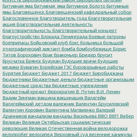
битумная яма
битумная_яма
битумное болото
битумные
ямы
Благовещенск
Благовещенский кафедральный собор
Благословенное
благотворитель года
благотворительная
акция
благотворительная деятельность
благотворительность
благотворительный концерт
благоустройство
Блокада Ленинграда
боевые патроны
боеприпасы
Бойцовский клуб
бокс
больница
большой
этнографический диктант
бомба
бомбоубежище
Борис
Титов
Борохович
брак
браконьер
Бридер
брусит
брусчатка
Брянск
Будукан
будущие врачи
будущие
медики
Бумагин
Бурейская ГЭС
буровзрывные работы
Бурятия
Бюджет
бюджет 2017
бюджет Биробиджана
бюджетники
бюджетные деньги
бюджетные организации
бюджетные средства
бюджетные учреждения
бюджетный кредит
бюрократия
В. Путин
В.И. Ленин
Вадим Зингман
вакцина
вакцинация
Валдгейм
Валдгеймский детдом
валежник
Валентин Брусиловский
Валентин Коровин
Валентина Матвиенко
Валерий
Дранников
вандализм
вандалы
Васильева
ВВО
ВВП
Вебер
Великан
Великая Октябрьская социалистическая
революция
Великая Отечественная война
велодорожка
велопробег
велосипед
Верховный суд
весенние каникулы