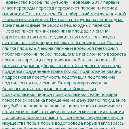
Первенство России по футболу
Первомай 2017
первый
класс
переводы
переезд
перерасчет
перечень
период
навигации
Песах
петарда
Петербургский международный
экономический форум
Петровка
петрушкова
пешеходная
зона
пешеходные переходы
пешеходный переход
Пивенко
пикет
пикник
Пикник на площади Ленина
пиротехника
письмо в редакцию
письмо_в_редакцию
питание
план мероприятий
платный перекресток
Платон
плитка
площадь Ленина
пляжный волейбол
пневмония
побег из колонии
побои
повышение пенсионного возраста
погода
погорельцы
пограничные войска
пограничный
режим
подарки
подборка_новостей
подвал
подвоз воды
подделка
поддельные права
поджог
подпольное казино
подростковая преступность
подстанция
подтопление
подтопленцы
подъемные
Пожар
пожар
пожарная
безопасность
пожарные
пожарный кроссфит
пожароопасный период
пожароопасный сезон
пожары
поиск
поиск ребенка
покушение на дачу взятки
покушение
на убийство
полезное
полигон
поликлиника
полиомиелит
политехнический техникум
политические партии
полиция
Половинко
помойки
помощь
Понтонная переправа
порча
имущества
порыв
порыв водопровода
порыв теплотрассы
порыв трубопровода
посевная
поселок Партизанский