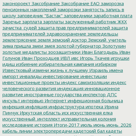
законороект
Заксобрание
Заксобрание ЕАО
заморозка
пенсионных накоплений
заморозки
занятость
запись в
школу
заповедник "Бастак"
заповедники
заработная плата
Заречье
зарплата
зарплаты
заслуженный работник ЖКХ
зачистка_судей
защита прав предпринимателей
защита
предпринимателей
здравоохранение
земледельцы
землетрясение
земля
земский доктор
Земский_учитель
зима пришла
змеи
змея
золотой губернатор
Золотухин
золотые медалисты
зоозащитники
Иван Благодырь
Иван
Голунов
Иван Проходцев
ИВЛ
ивс
Игорь Ткачев
игрушки
идиш
избиение
избирательная кампания
избирком
Известковый
измени жизнь к лучшему
Израиль
имена
импорт
инвалиды
инвестирование
инвестиции
инвестиционные проекты
индекс самоизоляции
индекс
человеческого развития
индексация
инновационное
развитие
иностранные государства
инспектор ДПС
инсульт
интервью
Интернет
инфекционная больница
инфекция
инфляция
инфраструктура
ипотека
Ирина
Пинчук
Иркутская область
иск
искусственная елка
искусственный_интеллект
исправительная колония
исследование
история
Итоги-2017
июль
июнь
июнь_2026
кабель линии электропередачи
кадетский бал
кадеты