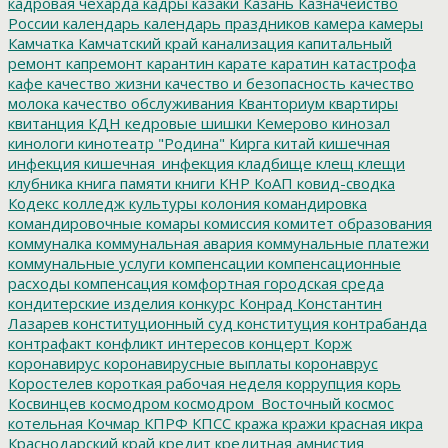
кадровая чехарда
кадры
казаки
Казань
Казначейство
России
календарь
календарь праздников
камера
камеры
Камчатка
Камчатский край
канализация
капитальный
ремонт
капремонт
карантин
карате
каратин
катастрофа
кафе
качество жизни
качество и безопасность
качество
молока
качество обслуживания
Кванториум
квартиры
квитанция
КДН
кедровые шишки
Кемерово
кинозал
кинологи
кинотеатр "Родина"
Кирга
китай
кишечная
инфекция
кишечная_инфекция
кладбище
клещ
клещи
клубника
книга памяти
книги
КНР
КоАП
ковид-сводка
Кодекс
колледж культуры
колония
командировка
командировочные
комары
комиссия
комитет образования
коммуналка
коммунальная авария
коммунальные платежи
коммунальные услуги
компенсации
компенсационные
расходы
компенсация
комфортная городская среда
кондитерские изделия
конкурс
Конрад
Константин
Лазарев
конституционный суд
конституция
контрабанда
контрафакт
конфликт интересов
концерт
Корж
коронавирус
коронавирусные выплаты
коронаврус
Коростелев
короткая рабочая неделя
коррупция
корь
Косвинцев
космодром
космодром_Восточный
космос
котельная
Кочмар
КПРФ
КПСС
кража
кражи
красная икра
Краснодарский край
кредит
кредитная амнистия