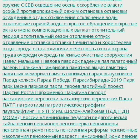
оружие
ОСВВ
освещение
осень
оскорбление власти
особый противопожарный режим
остановка
остановки
осужденные
отдых
отключение
отключение воды
отключение горячей воды
открытое обращение
открытые
окна
отмена компенсационных выплат
отопительный
период
отопительный сезон
отопление
отпуск
отравление
отставка
отставка Левинталя и Коростелёва
отцы города
отцы-одиночки
отчетность
охота
охрана
труда
очереди
очередь на жилье
очистные сооружения
Павел Малышев
Павлова
паводок
падение
пал
палаточный
лагерь
Палькина
Памфилова
памятная акция
памятник
памятник-мемориал
память
панихида
парад выпускников
Парад колясок
Парад Победы
Парасибириада-2019
Парк
парк Весна
парковка
парта_героев
партийный проект
Партия Роста
Пархоменко
Парыгина
паспорт
пассажирские перевозки
пассажирские перевозки\
Пасха
ПАТП
патриотизм
патриотическое граффити
пауэрлифтинг
ПГУ
ПГУ им. Шолом-Алейхема
ПДД
ПДН
МОМВД России «Ленинский»
педагоги
педагогическая
тайна
пенсии
пенсионер
пенсионерка
пенсионеры
пенсионная грамотность
пенсионная реформа
пенсионные
накопления
пенсионный возраст
Пенсионный фонд
пенсия