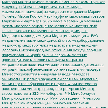
Макаров
Максим Акимов
Максим Семенов
Максим Шупиков
макулатура
Мама-предприниматель
Мамедов
маммография
мамография
мандарин
мандарины
Марвин
Токайер
Мария Костюк
Марк Кауфман
маркировка товаров
Марковский
март
март_2026
маска
Масленица
масочный
режим
массовое сокращение
Матвиенко
материнский
капитал
маткапитал
Махинько
Маяк
МВД
медаль
Медведев
медведь
медики
Медицина
медицина_ЕАО
медицинские маски
медицинский класс
медоборудование
медосмотр
медработники
медсестры
международная
делегация
международные отношения
международный
полумарафон «Биробиджан-Валдгейм»
местные
производители
метеорит
методика
мигранты
миграционная политика
миграционное законодательство
миграция
микрофинансовые_организации
миллиардеры
Минвостокразвития
минеральная вода
Минздрав
минимальный размер заработной платы
минирование
министерство образования и науки РФ
Министерство
просвещения
министр природных ресурсов
Министр
строительства и ЖКХ
Минобороны РФ
Минобрнауки
Минприроды
минпромторг
Минпросвещения
Минстрой
Минтранс
Минтруд
Минфин
Минэкономразвития
Минэнерго
МИР
митинг
Михаил Мишустин
Михаил Озимок