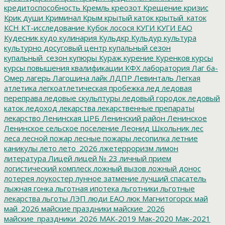
кредитоспособность
Кремль
креозот
Крещение
кризис
Крик души
Криминал
Крым
крытый каток
крытый_каток
КСН
КТ-исследование
Кубок лосося
КУГИ
КУГИ ЕАО
Кудесник
кудо
кулинария
Кульдкр
Кульдур
культура
культурно досуговый центр
купальный сезон
купальный_сезон
купюры
Кураж
курение
Куренков
курсы
курсы повышения квалификации
КФХ
лаборатория
Лаг ба-
Омер
лагерь
Лагошина
лайк
ЛДПР
Левинталь
Легкая
атлетика
легкоатлетическая пробежка
лед
ледовая
переправа
ледовые скульптуры
ледовый городок
ледовый
каток
ледоход
лекарства
лекарственные препараты
лекарство
Ленинская ЦРБ
Ленинский район
Ленинское
Ленинское сельское поселение
Леонид Школьник
лес
леса
лесной пожар
лесные пожары
лесопилка
летние
каникулы
лето
лето_2026
лжетерроризм
лимон
литература
Лицей
лицей № 23
личный прием
логистический комплеск
ложный вызов
ложный донос
лотерея
лоукостер
лунное затмение
лучший спасатель
лыжная гонка
льготная ипотека
льготники
льготные
лекарства
льготы
ЛЭП
люди ЕАО
люк
Магнитогорск
май
май_2026
майские праздники
майские_2026
майские_праздники_2026
МАК-2019
Мак-2020
Мак-2021