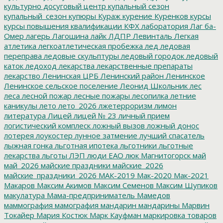
культурно досуговый центр
купальный сезон
купальный_сезон
купюры
Кураж
курение
Куренков
курсы
курсы повышения квалификации
КФХ
лаборатория
Лаг ба-
Омер
лагерь
Лагошина
лайк
ЛДПР
Левинталь
Легкая
атлетика
легкоатлетическая пробежка
лед
ледовая
переправа
ледовые скульптуры
ледовый городок
ледовый
каток
ледоход
лекарства
лекарственные препараты
лекарство
Ленинская ЦРБ
Ленинский район
Ленинское
Ленинское сельское поселение
Леонид Школьник
лес
леса
лесной пожар
лесные пожары
лесопилка
летние
каникулы
лето
лето_2026
лжетерроризм
лимон
литература
Лицей
лицей № 23
личный прием
логистический комплеск
ложный вызов
ложный донос
лотерея
лоукостер
лунное затмение
лучший спасатель
лыжная гонка
льготная ипотека
льготники
льготные
лекарства
льготы
ЛЭП
люди ЕАО
люк
Магнитогорск
май
май_2026
майские праздники
майские_2026
майские_праздники_2026
МАК-2019
Мак-2020
Мак-2021
Макаров
Максим Акимов
Максим Семенов
Максим Шупиков
макулатура
Мама-предприниматель
Мамедов
маммография
мамография
мандарин
мандарины
Марвин
Токайер
Мария Костюк
Марк Кауфман
маркировка товаров