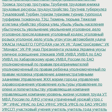
Тромса
тротуар
тротуары
Трубачев
трудовая книжка
трудовые ресурсы
трудоустройство
Трутнев
туберкулез
Тукалевский
Турбин
туризм
туризмм
турнир
турпоход
турфирма
тхэквондо
ТЭЦ
Тюмень
тюрьма
Тяжелая
атлетика
убийство
уборка улиц
убыль
убыль населения
убыточность
увольнение
увольнения
уголовное дело
уголовное преследование
уголовный кодекс
уголовный
розыск
уголоное дело
уголь
угон
угон автомобиля
удача
УЖАСЫ НАШЕГО ГОРОДКА
узи
УК
УК "ДомСтроСервис"
УК
"Монарх"
УК РФ
указ Президента
укладка
Украина
укусы
уличное освещение
Улюкаев
УМВ
УМВД
УМВД по ЕАО
УМВД по Хабаровскому краю
УМВД России по ЕАО
уполномоченный по правам предпринимателей
уполномоченный по правам ребенка
уполномоченный по
правам человека
управление административными
зданиями
Управление ЖКХ мэрии города
управление
здравоохранения
управление культуры
управление по
опеке и попечительству
управляющая компания
управляющие компании
уровень жизни
условия труда
УТ
МВД России по ДФО
утечка
утраченный урожай
утро с
"@"
УФАС
УФАС по ЕАО
УФНС
УФСБ
УФСБ по ЕАО
УФСИН
УФССП
участковый
учения
учитель
учитель года
учитель