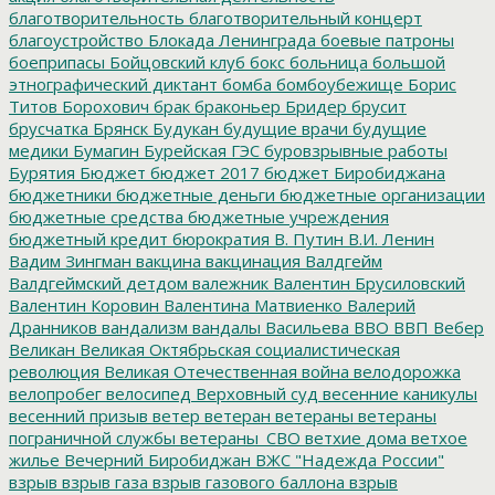
благотворительность
благотворительный концерт
благоустройство
Блокада Ленинграда
боевые патроны
боеприпасы
Бойцовский клуб
бокс
больница
большой
этнографический диктант
бомба
бомбоубежище
Борис
Титов
Борохович
брак
браконьер
Бридер
брусит
брусчатка
Брянск
Будукан
будущие врачи
будущие
медики
Бумагин
Бурейская ГЭС
буровзрывные работы
Бурятия
Бюджет
бюджет 2017
бюджет Биробиджана
бюджетники
бюджетные деньги
бюджетные организации
бюджетные средства
бюджетные учреждения
бюджетный кредит
бюрократия
В. Путин
В.И. Ленин
Вадим Зингман
вакцина
вакцинация
Валдгейм
Валдгеймский детдом
валежник
Валентин Брусиловский
Валентин Коровин
Валентина Матвиенко
Валерий
Дранников
вандализм
вандалы
Васильева
ВВО
ВВП
Вебер
Великан
Великая Октябрьская социалистическая
революция
Великая Отечественная война
велодорожка
велопробег
велосипед
Верховный суд
весенние каникулы
весенний призыв
ветер
ветеран
ветераны
ветераны
пограничной службы
ветераны_СВО
ветхие дома
ветхое
жилье
Вечерний Биробиджан
ВЖС "Надежда России"
взрыв
взрыв газа
взрыв газового баллона
взрыв