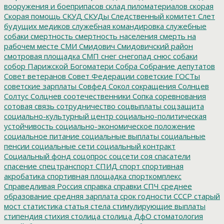
вооружения и боеприпасов
склад пиломатериалов
скорая
Скорая помощь
СКУД
СКУДы
Следственный комитет
Слет
будущих медиков
служебная командировка
служебные
собаки
смертность
смертность населения
смерть на
рабочем месте
СМИ
Смидович
Смидовичский район
смотровая площадка
СМП
снег
снегопад
снюс
собаки
собор Парижской Богоматери
Собра
Собрание депутатов
Совет ветеранов
Совет Федерации
советские ГОСТы
советские зарплаты
Совфед
Сокол
сокращения
Солнцев
Солтус
Солцнев
соотечественники
Сопка
соревнования
сотовая связь
сотрудничество
соцвыплаты
соцзащита
социально-культурный центр
социально-политическая
устойчивость
социально-экономическое положение
социальное питание
социальные выплаты
социальные
пенсии
социальные сети
социальный контракт
Социальный фонд
соцопрос
соцсети
соя
спасатели
спасение
спецтранспорт
СПИД
спорт
спортивная
акробатика
спортивная площадка
спорткомплекс
Справедливая Россия
справка
справки
СПЧ
среднее
образование
средняя зарплата
срок годности
СССР
старый
мост
статистика
статья
стела
стимулирующие выплаты
стипендия
стихия
столица
столица ДфО
стоматология