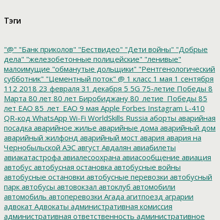
Тэги
"@"
"Банк приколов"
"Бествидео"
"Дети войны"
"Добрые
дела"
"железобетонные полицейские"
"ленивые"
малоимущие
"обманутые дольщики"
"Рентгенологический
субботник"
"Цементный поток"
@
1 класс
1 мая
1 сентября
112
2018
23 февраля
31 декабря
5
5G
75-летие Победы
8
Марта
80 лет
80 лет Биробиджану
80_летие_Победы
85
лет ЕАО
85_лет_ЕАО
9 мая
Apple
Forbes
Instagram
L-410
QR-код
WhatsApp
Wi-Fi
WorldSkills Russia
аборты
аварийная
посадка
аварийное жилье
аварийные дома
аварийный дом
аварийный жилфонд
аварийный мост
авария
авария на
Чернобыльской АЭС
август
Авдалян
авиабилеты
авиакатастрофа
авиалесоохрана
авиасообщение
авиация
автобус
автобусная остановка
автобусные войны
автобусные остановки
автобусные перевозки
автобусный
парк
автобусы
автовокзал
автоклуб
автомобили
автомобиль
автоперевозки
Агада
агитпоезд
аграрии
адвокат
Адвокаты
административная комиссия
административная ответственность
административное