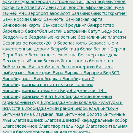
архитектура
астероид
астрономия
асфальт
асфальтовое
покрытие
Атлет
аудиенция
аферисты
африканская чума
свиней
АЧС
аэропорт
аэрофлот
бал
банк
банк "Открытие"
Банк России
банки
банкноты
банковская карта
банковские_карты
банковский роуминг
банкротство
барельеф
баскетбол
Бастак
Бастрыкин
батут
Бедность
бездомные
бездомные животные
безналичные платежи
Безопасное колесо-2019
безопасность
Безопасные и
качественные дороги
безработица
белка
бензин
Беринг
Берл Лазар
бесплатные лекарства
Бессмертные дела
Бессмертный полк
бесхозяйственность
бешенство
библиотека
бизнес
бизнес без поддержки
бизнес-
омбудсмен
биометрия
Бира
Биракан
Бирария
БирЗСТ
Биробидажан
Биробиджан
Биробиджан-2
Биробиджанская воспитательная колония
Биробиджанская таможня
Биробиджанская ТЭЦ
Биробиджанский Арбат
Биробиджанский военный
гарнизонный суд
Биробиджанский колледж культуры и
искусств
Биробиджанский район
Бирофельд
биткоин
битумная яма
битумная_яма
битумное болото
битумные
ямы
Благовещенск
Благовещенский кафедральный собор
Благословенное
благотворитель года
благотворительная
акция
благотворительная деятельность