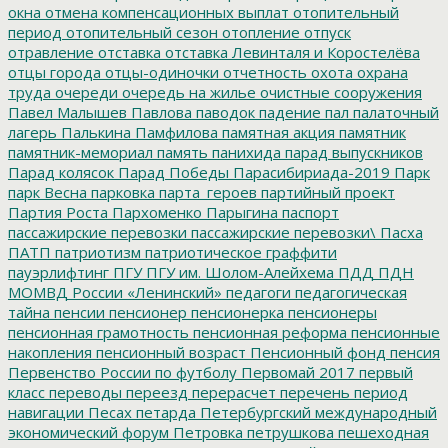
окна
отмена компенсационных выплат
отопительный
период
отопительный сезон
отопление
отпуск
отравление
отставка
отставка Левинталя и Коростелёва
отцы города
отцы-одиночки
отчетность
охота
охрана
труда
очереди
очередь на жилье
очистные сооружения
Павел Малышев
Павлова
паводок
падение
пал
палаточный
лагерь
Палькина
Памфилова
памятная акция
памятник
памятник-мемориал
память
панихида
парад выпускников
Парад колясок
Парад Победы
Парасибириада-2019
Парк
парк Весна
парковка
парта_героев
партийный проект
Партия Роста
Пархоменко
Парыгина
паспорт
пассажирские перевозки
пассажирские перевозки\
Пасха
ПАТП
патриотизм
патриотическое граффити
пауэрлифтинг
ПГУ
ПГУ им. Шолом-Алейхема
ПДД
ПДН
МОМВД России «Ленинский»
педагоги
педагогическая
тайна
пенсии
пенсионер
пенсионерка
пенсионеры
пенсионная грамотность
пенсионная реформа
пенсионные
накопления
пенсионный возраст
Пенсионный фонд
пенсия
Первенство России по футболу
Первомай 2017
первый
класс
переводы
переезд
перерасчет
перечень
период
навигации
Песах
петарда
Петербургский международный
экономический форум
Петровка
петрушкова
пешеходная