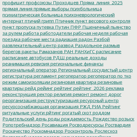
профицит
профсоюзы
Проходцев
Пряма_линия_2025
прямая линия
прямые выборы
психбольница
психиатрическая больница
психоневрологический
интернат
птичий грипп
Птичник
пункт весового контроля
пункт пропуска
путевка
Путин
ПФР
Пшеничный
пьянство
за рулем
работа
работодатели
рабочая неделя
рабочая
поездка
рабочие места
радиация
радон
Разбой
развлекательный центр
развод
Раздольное
размыв
берегов
ракеты
Рамазанов
РАН
РАНХиГС
расписание
расписание автобусов
РДШ
реальные доходы
реанимация
ревизия
региональные финансы
региональный оператор
Региональный сосудистый центр
регистратура
регламент
регоператор
регоператор по тко
режим самоизоляции
резиновая квартира
резиновые
квартиры
рейд
рейинг
рейтинг
рейтинг_2026
реклама
реконструкция
ректор
религия
ремонт
ремонт дорог
реорганизация
реструктуризация
ресурсный центр
ресурсоснабжающая организация
РЖД
РИА Рейтинг
ритуальные услуги
рйтинг
рогатый скот
роддом
Родительский день
роды
рождаемость
Рождество
розыск
Ропотребнадзор
Росавиация
Росводресурсы
Росгвардия
Роскачество
Роскомнадзор
Росконтроль
Рослесхоз
Роспотребнадзор
россельхознадзор
российская