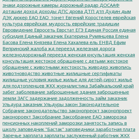
знаки
дорожные камеры
дорожный радар
ДОСААФ
дотации
доход
доходы
ДПС
дрова
ДТП
дтп
Дудин
дым
ДЭК
дюкер
ЕАО
ЕАО_тонет
Евгений Коростелев
еврейская
культура
еврейская_мудрость
еврейские традиции
Евровидение
Евросеть
Еврстат
ЕГЭ
Единая Россия
единая
субсидия
Единый заказчик
Екатерина Румянцева
Елена
Басова
Елена Князева
Елена Хахалева
ель
ЕНВД
Ефим
Вепринский
жалоба
жд переезд
железная дорога
железнодорожный переезд
женская кнсультация
женская
консультация
жестокое обращение с детьми
жестокое
обращение с животными
жестокость
живодер
живопись
животноводство
животные
жилищные сертификаты
жилищные условия
жилье
жилье для детей-сирот
жильё
для подтопленцев
ЖКХ
журналистика
Забайкальский край
забег
заболевание
заброшенные здания
заброшенные
земли
ЗАГС
задержание
задолженность
займ
заказник
Ульдура
заказник Ульдуры
закон
Законодательное
Собрание
законодательство
законопреокт
законопроект
законороект
Заксобрание
Заксобрание ЕАО
заморозка
пенсионных накоплений
заморозки
занятость
запись в
школу
заповедник "Бастак"
заповедники
заработная плата
Заречье
зарплата
зарплаты
заслуженный работник ЖКХ