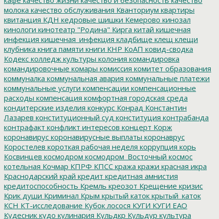
молока
качество обслуживания
Кванториум
квартиры
квитанция
КДН
кедровые шишки
Кемерово
кинозал
кинологи
кинотеатр "Родина"
Кирга
китай
кишечная
инфекция
кишечная_инфекция
кладбище
клещ
клещи
клубника
книга памяти
книги
КНР
КоАП
ковид-сводка
Кодекс
колледж культуры
колония
командировка
командировочные
комары
комиссия
комитет образования
коммуналка
коммунальная авария
коммунальные платежи
коммунальные услуги
компенсации
компенсационные
расходы
компенсация
комфортная городская среда
кондитерские изделия
конкурс
Конрад
Константин
Лазарев
конституционный суд
конституция
контрабанда
контрафакт
конфликт интересов
концерт
Корж
коронавирус
коронавирусные выплаты
коронаврус
Коростелев
короткая рабочая неделя
коррупция
корь
Косвинцев
космодром
космодром_Восточный
космос
котельная
Кочмар
КПРФ
КПСС
кража
кражи
красная икра
Краснодарский край
кредит
кредитная амнистия
кредитоспособность
Кремль
креозот
Крещение
кризис
Крик души
Криминал
Крым
крытый каток
крытый_каток
КСН
КТ-исследование
Кубок лосося
КУГИ
КУГИ ЕАО
Кудесник
кудо
кулинария
Кульдкр
Кульдур
культура