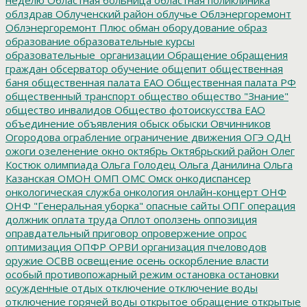
облздрав
Облученский район
облучье
Облэнергоремонт
Облэнергоремонт Плюс
обман
оборудование
образ
образование
образовательные курсы
образовательные_организации
Обращение
обращения
граждан
обсерватор
обучение
общепит
общественная
баня
общественная палата ЕАО
Общественная палата РФ
общественный транспорт
общество
общество "Знание"
общество инвалидов
Общество фотоискусства ЕАО
объединение
объявления
обыск
обыски
Овчинников
Огородова
ограбление
ограничение движения
ОГЭ
ОДН
ожоги
озеленение
окно
октябрь
Октябрьский район
Олег
Костюк
олимпиада
Ольга Голодец
Ольга Данилина
Ольга
Казанская
ОМОН
ОМП
ОМС
Омск
онкодиспансер
онкологическая служба
онкология
онлайн-концерт
ОНФ
ОНФ "Генеральная уборка"
опасные сайты
ОПГ
операция
должник
оплата труда
Оплот
оползень
оппозиция
оправдательный приговор
опровержение
опрос
оптимизация
ОПФР
ОРВИ
организация пчеловодов
оружие
ОСВВ
освещение
осень
оскорбление власти
особый противопожарный режим
остановка
остановки
осужденные
отдых
отключение
отключение воды
отключение горячей воды
открытое обращение
открытые