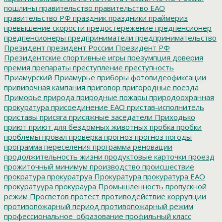
пошлины
правительство
правительство ЕАО
правительство РФ
праздник
праздники
праймериз
превышение скорости
предостережение
предпенсионер
предпенсионеры
предприниматели
предпринимательство
Президент
президент России
Президент РФ
Президентские спортивные игры
презумпция доверия
премия
препараты
преступление
преступность
Приамурский
Приамурье
приборы фотовидеофиксации
прививочная кампания
приговор
пригородные поезда
Приморье
природа
природные пожары
природоохранная
прокуратура
присоединение ЕАО
пристав-исполнитель
приставы
присяга
присяжные заседатели
Приходько
приют
приют для бездомных животных
пробка
пробки
проблемы
провал
проверка
прогноз
прогноз погоды
программа переселения
программа реновации
продолжительность жизни
продуктовые карточки
проезд
прожиточный минимум
производство
происшествие
прократура
прокуратруа
Прокуратура
прокуратура ЕАО
прокуратуура
прокураура
Промышленность
пропускной
режим
Просветов
протест
противодействие коррупции
противопожарный период
противопожарный режим
профессиональное_образование
профильный класс