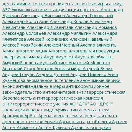
дело
администрация президента
азартные игры
азимут
АЗС
Акименко
активист
акция
акция протеста
Александр
Буксман
Александр Винников
Александр Головатый
Александр Золотухин
Александр Козлов
Александр
Левинталь
Александр Ливенталь
Александр Романов
Александр Соловьев
Александр Чаплыгин
Александра
Филиппова
Алексей Корниенко
Алексей Навальный
Алексей Хозяйский
Алексей Черный
Алеппо
алименты
Алиса
алкоголизация
Алкоголь
алкогольная продукция
аллергия
альманах
Амур
Амурзет
Амурская область
Амурский полоз
амурский тигр
Анатолий Мелешко
Анатолий Скоробогатов
Ангелы мира
Андрей Бялик
Андрей Голубь
Андрей Драчев
Андрей Пивенко
Анна
Кузнецова
аномальное потепление
анонимные звонки
анонс
антивандальные меры
антикоррупционное
законодательство
антисанитария
антитеррористическая
безопасность
антитеррористическая комиссия
антитеррористические учения
АО "ДГК"
АО "ДРСК"
апелляция
аппарат видеофиксации
апрель
аптека
Арашуков
Арбат
Арена
аренда земли
арендная плата
арест
арест счетов
Армия
Арнаполин
арт-объекты
Артеев
Артём Акименко
Артём Куликов
Архангельск
архив