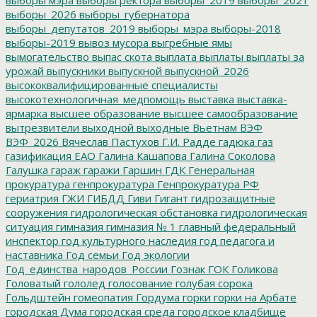
выборы_2026
выборы_губернатора
выборы_депутатов_2019
выборы_мэра
выборы-2018
выборы-2019
вывоз мусора
выгребные ямы
вымогательство
выпас скота
выплата
выплаты
выплаты за
урожай
выпускники
выпускной
выпускной_2026
высококвалифицированные специалисты
высокотехнологичная_медпомощь
выставка
выставка-
ярмарка
высшее образование
высшее самообразование
вытрезвители
выходной
выходные
Вьетнам
ВЭФ
ВЭФ_2026
Вячеслав Пастухов
Г.И. Радде
гадюка
газ
газификация ЕАО
Галина Кашапова
Галина Соколова
Галушка
гараж
гаражи
Гаршин
ГДК
Генеральная
прокуратура
генпрокуратура
Генпрокуратура РФ
гериатрия
ГЖИ
ГИБДД
Гиви
Гигант
гидрозащитные
сооружения
гидрологическая обстановка
гидрологическая
ситуация
гимназия
гимназия № 1
главный федеральный
инспектор
год культурного наследия
год педагога и
наставника
Год семьи
Год экологии
Год_единства_народов_России
Гознак
ГОК
Голикова
Головатый
гололед
голосование
голубая сорока
Гольдштейн
гомеопатия
Гордума
горки
горки на Арбате
городская Дума
городская среда
городское кладбище