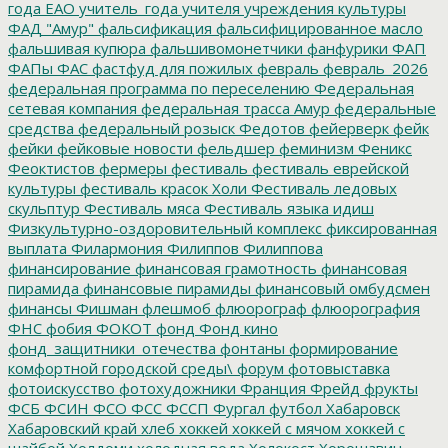
года ЕАО
учитель_года
учителя
учреждения культуры
ФАД "Амур"
фальсификация
фальсифицированное масло
фальшивая купюра
фальшивомонетчики
фанфурики
ФАП
ФАПы
ФАС
фастфуд для пожилых
февраль
февраль_2026
федеральная программа по переселению
Федеральная
сетевая компания
федеральная трасса Амур
федеральные
средства
федеральный розыск
Федотов
фейерверк
фейк
фейки
фейковые новости
фельдшер
феминизм
Феникс
Феоктистов
фермеры
фестиваль
фестиваль еврейской
культуры
фестиваль красок Холи
Фестиваль ледовых
скульптур
Фестиваль мяса
Фестиваль языка идиш
Физкультурно-оздоровительный комплекс
фиксированная
выплата
Филармония
Филиппов
Филиппова
финансирование
финансовая грамотность
финансовая
пирамида
финансовые пирамиды
финансовый омбудсмен
финансы
Фишман
флешмоб
флюорограф
флюорография
ФНС
фобия
ФОКОТ
фонд
Фонд кино
фонд_защитники_отечества
фонтаны
формирование
комфортной городской среды\
форум
фотовыставка
фотоискусство
фотохудожники
Франция
Фрейд
фрукты
ФСБ
ФСИН
ФСО
ФСС
ФССП
Фургал
футбол
Хабаровск
Хабаровский край
хлеб
хоккей
хоккей с мячом
хоккей с
шайбой
Холдоми
холодная вода
Холокост
Хорошавин