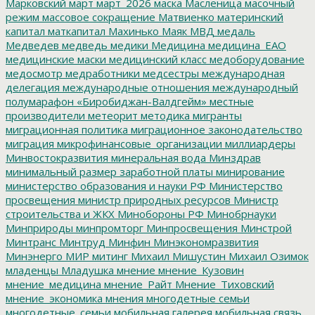
Марковский
март
март_2026
маска
Масленица
масочный
режим
массовое сокращение
Матвиенко
материнский
капитал
маткапитал
Махинько
Маяк
МВД
медаль
Медведев
медведь
медики
Медицина
медицина_ЕАО
медицинские маски
медицинский класс
медоборудование
медосмотр
медработники
медсестры
международная
делегация
международные отношения
международный
полумарафон «Биробиджан-Валдгейм»
местные
производители
метеорит
методика
мигранты
миграционная политика
миграционное законодательство
миграция
микрофинансовые_организации
миллиардеры
Минвостокразвития
минеральная вода
Минздрав
минимальный размер заработной платы
минирование
министерство образования и науки РФ
Министерство
просвещения
министр природных ресурсов
Министр
строительства и ЖКХ
Минобороны РФ
Минобрнауки
Минприроды
минпромторг
Минпросвещения
Минстрой
Минтранс
Минтруд
Минфин
Минэкономразвития
Минэнерго
МИР
митинг
Михаил Мишустин
Михаил Озимок
младенцы
Младушка
мнение
мнение_Кузовин
мнение_медицина
мнение_Райт
Мнение_Тиховский
мнение_экономика
мнения
многодетные семьи
многодетные_семьи
мобильная галерея
мобильная связь