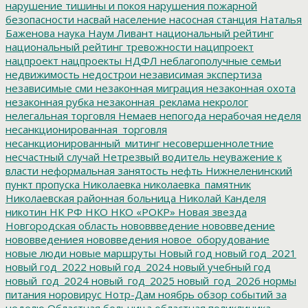
нарушение тишины и покоя
нарушения пожарной
безопасности
насвай
население
насосная станция
Наталья
Баженова
наука
Наум Ливант
национальный рейтинг
национальный рейтинг тревожности
наципроект
нацпроект
нацпроекты
НДФЛ
неблагополучные семьи
недвижимость
недострои
независимая экспертиза
независимые сми
незаконная миграция
незаконная охота
незаконная рубка
незаконная_реклама
некролог
нелегальная торговля
Немаев
непогода
нерабочая неделя
несанкционированная_торговля
несанкционированный_митинг
несовершеннолетние
несчастный случай
Нетрезвый водитель
неуважение к
власти
неформальная занятость
нефть
Нижнеленинский
пункт пропуска
Николаевка
николаевка_памятник
Николаевская районная больница
Николай Канделя
никотин
НК РФ
НКО
НКО «РОКР»
Новая звезда
Новгородская область
нововвведение
нововведение
нововведениея
нововведения
новое_оборудование
новые люди
новые маршруты
Новый год
новый год_2021
новый год_2022
новый год_2024
новый учебный год
новый_год_2024
новый_год_2025
новый_год_2026
нормы
питания
норовирус
Нотр-Дам
ноябрь
обзор событий за
неделю
Областная больница
областная поликлиника