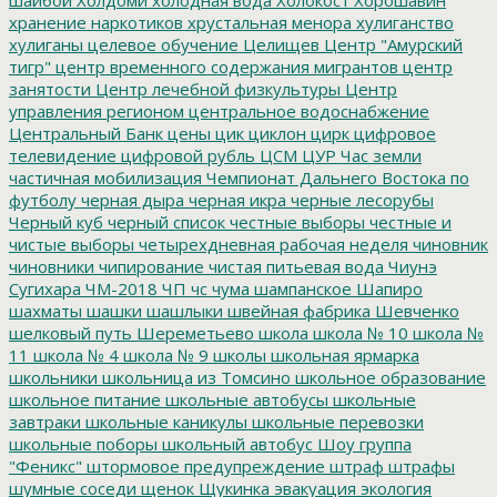
хранение наркотиков
хрустальная менора
хулиганство
хулиганы
целевое обучение
Целищев
Центр "Амурский
тигр"
центр временного содержания мигрантов
центр
занятости
Центр лечебной физкультуры
Центр
управления регионом
центральное водоснабжение
Центральный Банк
цены
цик
циклон
цирк
цифровое
телевидение
цифровой рубль
ЦСМ
ЦУР
Час земли
частичная мобилизация
Чемпионат Дальнего Востока по
футболу
черная дыра
черная икра
черные лесорубы
Черный куб
черный список
честные выборы
честные и
чистые выборы
четырехдневная рабочая неделя
чиновник
чиновники
чипирование
чистая питьевая вода
Чиунэ
Сугихара
ЧМ-2018
ЧП
чс
чума
шампанское
Шапиро
шахматы
шашки
шашлыки
швейная фабрика
Шевченко
шелковый путь
Шереметьево
школа
школа № 10
школа №
11
школа № 4
школа № 9
школы
школьная ярмарка
школьники
школьница из Томсино
школьное образование
школьное питание
школьные автобусы
школьные
завтраки
школьные каникулы
школьные перевозки
школьные поборы
школьный автобус
Шоу группа
"Феникс"
штормовое предупреждение
штраф
штрафы
шумные соседи
щенок
Щукинка
эвакуация
экология