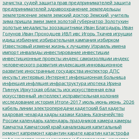
зачистка_судей
защита прав предпринимателей
защита
предпринимателей
здравоохранение
земледельцы
землетрясение
земля
земский доктор
Земский_учитель
зима пришла
змеи
змея
золотой губернатор
Золотухин
золотые медалисты
зоозащитники
Иван Благодырь
Иван
Голунов
Иван Проходцев
ИВЛ
ивс
Игорь Ткачев
игрушки
идиш
избиение
избирательная кампания
избирком
Известковый
измени жизнь к лучшему
Израиль
имена
импорт
инвалиды
инвестирование
инвестиции
инвестиционные проекты
индекс самоизоляции
индекс
человеческого развития
индексация
инновационное
развитие
иностранные государства
инспектор ДПС
инсульт
интервью
Интернет
инфекционная больница
инфекция
инфляция
инфраструктура
ипотека
Ирина
Пинчук
Иркутская область
иск
искусственная елка
искусственный_интеллект
исправительная колония
исследование
история
Итоги-2017
июль
июнь
июнь_2026
кабель линии электропередачи
кадетский бал
кадеты
кадровая чехарда
кадры
казаки
Казань
Казначейство
России
календарь
календарь праздников
камера
камеры
Камчатка
Камчатский край
канализация
капитальный
ремонт
капремонт
карантин
карате
каратин
катастрофа
кафе
качество жизни
качество и безопасность
качество