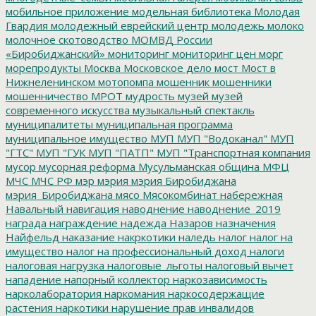
мобильное приложение
модельная библиотека
Молодая
Гвардия
молодежный еврейский центр
молодежь
молоко
молочное скотоводство
МОМВД России
«Биробиджанский»
мониторинг
мониторинг цен
морг
морепродукты
Москва
Московское дело
мост
Мост в
Нижнеленинском
мотопомпа
мошенник
мошенники
мошенничество
МРОТ
мудрость
музей
музей
современного искусства
музыкальный спектакль
муниципалитеты
муниципальная программа
муниципальное имущество
МУП
МУП "Водоканал"
МУП
"ГТС"
МУП "ГУК
МУП "ПАТП"
МУП "Транспортная компания
мусор
мусорная реформа
Мусульманская община
МФЦ
МЧС
МЧС РФ
мэр
мэрия
мэрия Биробиджана
мэрия_Биробиджана
мясо
Мясокомбинат
набережная
Навальный
навигация
наводнение
наводнение_2019
награда
награждение
надежда
Назаров
назначения
Найфельд
наказание
накркотики
наледь
налог
налог на
имущество
налог на профессиональный доход
налоги
налоговая нагрузка
налоговые_льготы
налоговый вычет
нападение
напорный коллектор
наркозависимость
нарколаборатория
наркомания
наркосодержащие
растения
наркотики
нарушение прав инвалидов