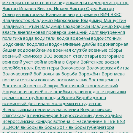
метеорита
взятка
взятки
видеокамеры
видеорегистратор
Виктор Ишавев
Виктор Ишаев
Виктор Орёл
Виктор
Солнцев
викторина
Винников
вице-премьер
ВИЧ
ВККС
Владивосток
Владимир Марковский
Владимир Мишустин
Владимир Путин
Владимир Сахаровский
Владимир Якушев
власть
внеплановая проверка
Внешний долг
внутренняя
политика
вода
водители
водка
водоемы
водоисточник
Водоканал
водолазы
водоналивные дамбы
водонапорная
башня
водоснабжение
военная служба
военные сборы
военный комиссар
ВОЗ
возврат_стеклотары
возгорание
воинский учет
война
война в Сирии
Войтенков
вокзал
волейбол
волк
Волонтеры
Волочаевка
Волочаевская битва
Волочаевский бой
вольная борьба
Ворожбит
Воропаева
воспитательная колония
воспоминания
Востокцемент
Восточный военный округ
Восточный экономический
форум
врач
врачебные ошибки
врачи
вредные привычки
временные трубопроводы
Время Биробиджана
всемирный фестиваль молодежи и студентов
Всероссийская перепись населения
Всероссийская
спартакиада пенсионеров
Всероссийский день ходьбы
Всероссийский конкурс
встреча_с_населением
ВТБъ
ВУЗ
ВЦИОМ
выборы
выборы 2017
выборы губернатора
выборы мэра
выборы ректора
выборы_2019
выборы_2021