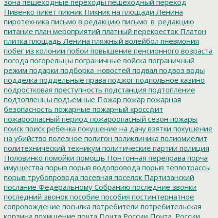
зона
пешеходные переходы
пешеходный переход
Пивенко
пикет
пикник
Пикник на площади Ленина
пиротехника
письмо в редакцию
письмо_в_редакцию
питание
план мероприятий
платный перекресток
Платон
плитка
площадь Ленина
пляжный волейбол
пневмония
побег из колонии
побои
повышение пенсионного возраста
погода
погорельцы
пограничные войска
пограничный
режим
подарки
подборка_новостей
подвал
подвоз воды
подделка
поддельные права
поджог
подпольное казино
подростковая преступность
подстанция
подтопление
подтопленцы
подъемные
Пожар
пожар
пожарная
безопасность
пожарные
пожарный кроссфит
пожароопасный период
пожароопасный сезон
пожары
поиск
поиск ребенка
покушение на дачу взятки
покушение
на убийство
полезное
полигон
поликлиника
полиомиелит
политехнический техникум
политические партии
полиция
Половинко
помойки
помощь
Понтонная переправа
порча
имущества
порыв
порыв водопровода
порыв теплотрассы
порыв трубопровода
посевная
поселок Партизанский
послание Федеральному Собранию
последние звонки
последний звонок
пособие
пособия
постинтернатное
сопровождение
посылка
потребители
потребительская
корзина
похищение
почта
Почта России
Почта_России