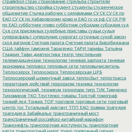
страйкбол
страх
страхование
стрельба
строители
строительство
стройка
студент
студенты
студенческое
общежитие
Стычка рабочих с силовиками
СУ СК
СУ СК по
ЕАО
СУ СК по Хабаровскому краю и ЕАО
су ск рф
СУ СК РФ
по ЕАО
субботнее чтиво
субботник
субсидии
субсидия
суд
Суд
суд присяжных
судебные приставы
судьи
судья
суперасфальт
суперлуние
суррогат
суточные
сухой закон
сход вагонов
Счетная палата
Счетная палата Биробиджана
США
тайфун
таможня
Тарасенко
ТАРИ
тарифы
Татьяна
Гладких
Тафи-диагностика
театр
текстильная
телемедицинские технологии
теневая зарплата
теневая
экономика
тепловоз
тепловые сети
тепловычислитель
Теплоозёрск
Теплоозерск
Теплоозёрская ЦРБ
Теплоозерский цементный завод
теплосбыт
теплотрасса
территория действий
терроризм
техника
технологии
технологический_техникум
технопарк
тигр
ТИК
Тимченко
Тихомиров
ТКО
Тлустенко
товары
Толстой
томограф
тонкий лед
Тонких
ТОР
торговля
торговые сети
торговый
центр
тос
Тотальный диктант
ТПП ЕАО
травма
трагедия
трагедия в Забайкалье
трансграничный мост
трансграничный российско-китайский марафон
Транснефть
транспортная доступность
транспортная
карта
транспортный налог
траур
тревожный сигнал