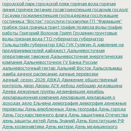
городской парк
городской пляж
горячая вода
горячая
линия
горячее питание
госавтоинспекция
госархив
госдолг
Госдума
госжилинспекция
господдержка
госслужащие
гостиница "Восток"
госуслуги
госхакупки
ГП "Фармация"
грабеж
град
граница
грант
график подвоза воды
график
работы
Григорий Волохов
Грипп
Грудинин
грунтовые
воды
грязная вода
ГТО
губернатор
губернатор
Гольдштейн
губернатор ЕАО
ГУК
Гулягин
Д
давление на
предпринимателей
дайджест
Дальневосточная
оперативная таможня
Дальневосточная энергетическая
компания
Дальневосточное ГУ Банка России
дальневосточный гектар
Дальний Восток
Дальсельмаш
дамба
дачное расписание
дачные перевозки
дачный_сезон_2026
ДВЖД
Движение общественный
контроль
двор
Дворы
ДГК
дебош
дебошир
дедовщина
Деева
дежурные группы
дезинфекция
декабрь
декларационная компания
декларация
декларация о
доходах
дело Ельчина
демография
демогрфия
денежные
переводы
День влюбленных
День географа
День города
День Государственного флага
День защитника Отечества
день защиты детей
День Знаний
День Конституции РФ
День космонавтики
День матери
День медицинского