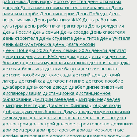
работника
День народного единства
день открытых
дверей
День памяти воина-интернационалиста
День
памяти и скорби
День пионерии
День Победы
День
пограничника
День работника ЖКХ
День работника
культуры
день работника транспорта
День рождения
День России
День семьи
День соседа
День спасателя
день строителя
День студента
день тигра
день учителя
день физкультурника
День флага России
День_Победы_2026
День_семьи_2026
деньги
депутат
депутаты
депутаты ЕАО
детдом
дети
детсады
детская
больница
детская музыкальная школа
детская площадка
детская_больница
детские батуты
детские выплаты
детские пособия
детские сады
детский дом
детский
лагерь
детский сад
детское питание
детское пособие
Джабаров
Джанхотов
дзюдо
диабет
дикие животные
диспансеризация
дистанционка
дистанционное
образование
Дмитрий Меведев
Дмитрий Медведев
Дмитрий Нестеров
Доблесть_Хингана
Добрые люди
Добрые руки
довыборы_в_Думу
дождь
документальный
фильм
долг
долги
долги по зарплате
долговая нагрузка
долгострои
долгострой
долевое строительство
должники
дом офицеров
дом престарелых
домашние животные
допфинансирование
дороги
дорожная камера
дорожные