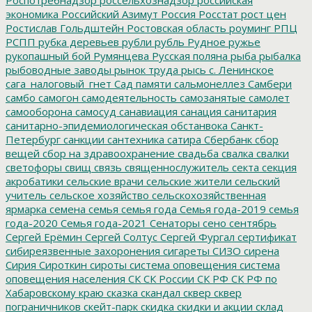
экономика
Российский Азимут
Россия
Росстат
рост цен
Ростислав Гольдштейн
Ростовская область
роуминг
РПЦ
РСПП
рубка деревьев
рубли
рубль
Рудное
ружье
рукопашный бой
Румянцева
Русская поляна
рыба
рыбалка
рыбоводные заводы
рынок труда
рысь
с. Ленинское
сага_налоговый_гнет
Сад памяти
сальмонеллез
Самбери
самбо
самогон
самодеятельность
самозанятые
самолет
самооборона
самосуд
санавиация
санация
санитария
санитарно-эпидемиологическая обстанвока
Санкт-
Петербург
санкции
сантехника
сатира
Сбербанк
сбор
вещей
сбор на здравоохранение
свадьба
свалка
свалки
светофоры
свищ
связь
священнослужитель
секта
секция
акробатики
сельские врачи
сельские жители
сельский
учитель
сельское хозяйство
сельскохозяйственная
ярмарка
семена
семья
семья года
Семья года-2019
семья
года-2020
Семья года-2021
Сенаторы
сено
сентябрь
Сергей Ерёмин
Сергей Солтус
Сергей Фургал
сертификат
сибиреязвенные захоронения
сигареты
СИЗО
сирена
Сирия
Сироткин
сироты
система оповещения
система
оповещения населения
СК
СК России
СК РФ
СК РФ по
Хабаровскому краю
сказка
скандал
сквер
сквер
пограничников
скейт-парк
скидка
скидки и акции
склад