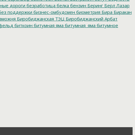
нные дороги
безработица
белка
бензин
Беринг
Берл Лазар
без поддержки
бизнес-омбудсмен
биометрия
Бира
Биракан
аможня
Биробиджанская ТЭЦ
Биробиджанский Арбат
фельд
биткоин
битумная яма
битумная_яма
битумное
ворительная акция
благотворительная деятельность
ойцовский клуб
бокс
больница
большой этнографический
е врачи
будущие медики
Бумагин
Бурейская ГЭС
е организации
бюджетные средства
бюджетные
мский детдом
валежник
Валентин Брусиловский
Валентин
ябрьская социалистическая революция
Великая
теран
ветераны
ветераны пограничной службы
го баллона
взрыв метеорита
взятка
взятки
видеокамеры
ВККС
Владивосток
Владимир Марковский
Владимир
енняя политика
вода
водители
водка
водоемы
 сборы
военный комиссар
ВОЗ
возврат_стеклотары
итва
Волочаевский бой
вольная борьба
Ворожбит
орум
врач
врачебные ошибки
врачи
вредные привычки
аселения
Всероссийская спартакиада пенсионеров
ры губернатора
выборы мэра
выборы ректора
боры-2019
вывоз мусора
выгребные ямы
вымогательство