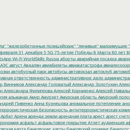
ла"
"железобетонные полицейские"
"ленивые" малоимущие
"
февраля
31 декабря
5
5G
75-летие Победы
8 Марта
80 лет
8
tsApp
Wi-Fi
WorldSkills Russia
аборты
аварийная посадка
авари
 АЭС
август
Авдалян
авиабилеты
авиакатастрофа
авиалесоохр
озки
автобусный парк
автобусы
автовокзал
автоклуб
автомо
ивная ответственность
административное дело
администра
р Винников
Александр Головатый
Александр Золотухин
Алек
ин
Александра Филиппова
Алексей Корниенко
Алексей Наваль
гия
альманах
Амур
Амурзет
Амурская область
Амурский поло
ндрей Пивенко
Анна Кузнецова
аномальное потепление
ано
террористическая безопасность
антитеррористическая коми
Арбат
Арена
аренда земли
арендная плата
арест
арест счет
трономия
асфальт
асфальтовое покрытие
Атлет
аудиенция
аф
овская карта
банковские_карты
банковский роуминг
банкротс