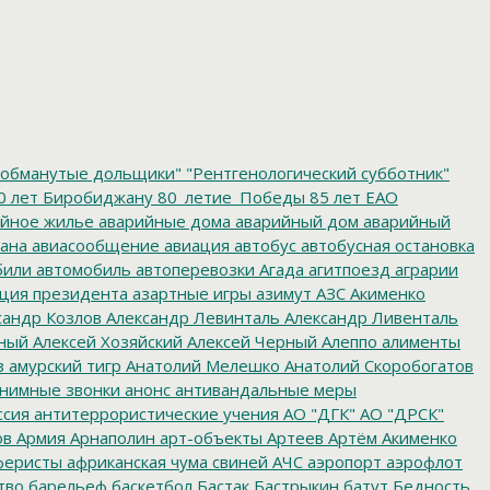
обманутые дольщики"
"Рентгенологический субботник"
0 лет Биробиджану
80_летие_Победы
85 лет ЕАО
йное жилье
аварийные дома
аварийный дом
аварийный
ана
авиасообщение
авиация
автобус
автобусная остановка
били
автомобиль
автоперевозки
Агада
агитпоезд
аграрии
ция президента
азартные игры
азимут
АЗС
Акименко
сандр Козлов
Александр Левинталь
Александр Ливенталь
ный
Алексей Хозяйский
Алексей Черный
Алеппо
алименты
з
амурский тигр
Анатолий Мелешко
Анатолий Скоробогатов
нимные звонки
анонс
антивандальные меры
ссия
антитеррористические учения
АО "ДГК"
АО "ДРСК"
ов
Армия
Арнаполин
арт-объекты
Артеев
Артём Акименко
еристы
африканская чума свиней
АЧС
аэропорт
аэрофлот
тво
барельеф
баскетбол
Бастак
Бастрыкин
батут
Бедность