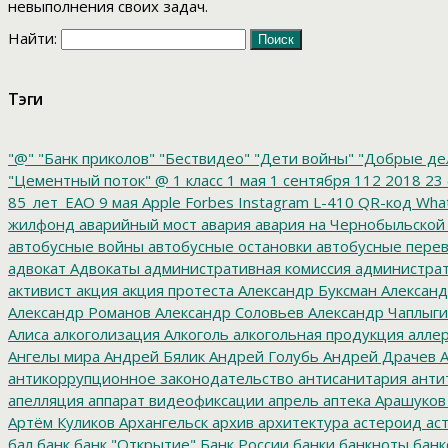
невыполнения своих задач.
Найти:
Тэги
"@"
"Банк приколов"
"Бествидео"
"Дети войны"
"Добрые де
"Цементный поток"
@
1 класс
1 мая
1 сентября
112
2018
23 
85_лет_ЕАО
9 мая
Apple
Forbes
Instagram
L-410
QR-код
Wha
жилфонд
аварийный мост
авария
авария на Чернобыльской
автобусные войны
автобусные остановки
автобусные перев
адвокат
Адвокаты
административная комиссия
администрат
активист
акция
акция протеста
Александр Буксман
Александ
Александр Романов
Александр Соловьев
Александр Чаплыг
Алиса
алкоголизация
Алкоголь
алкогольная продукция
аллер
Ангелы мира
Андрей Бялик
Андрей Голубь
Андрей Драчев
А
антикоррупционное законодательство
антисанитария
анти
апелляция
аппарат видеофиксации
апрель
аптека
Арашуков
Артём Куликов
Архангельск
архив
архитектура
астероид
ас
бал
банк
банк "Открытие"
Банк России
банки
банкноты
банк