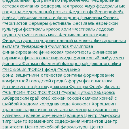
сетевая компания
федеральная трасса Амур
федеральные
средства
федеральный розыск
Федотов
фейерверк
фейк
фейки
фейковые новости
фельдшер
феминизм
Феникс
Феоктистов
фермеры
фестиваль
фестиваль еврейской
культуры
фестиваль красок Холи
Фестиваль ледовых
скульптур
Фестиваль мяса
Фестиваль языка идиш
Физкультурно-оздоровительный комплекс
фиксированная
выплата
Филармония
Филиппов
Филиппова
финансирование
финансовая грамотность
финансовая
пирамида
финансовые пирамиды
финансовый омбудсмен
финансы
Фишман
флешмоб
флюорограф
флюорография
ФНС
фобия
ФОКОТ
фонд
Фонд кино
фонд_защитники_отечества
фонтаны
формирование
комфортной городской среды\
форум
фотовыставка
фотоискусство
фотохудожники
Франция
Фрейд
фрукты
ФСБ
ФСИН
ФСО
ФСС
ФССП
Фургал
футбол
Хабаровск
Хабаровский край
хлеб
хоккей
хоккей с мячом
хоккей с
шайбой
Холдоми
холодная вода
Холокост
Хорошавин
хранение наркотиков
хрустальная менора
хулиганство
хулиганы
целевое обучение
Целищев
Центр "Амурский
тигр"
центр временного содержания мигрантов
центр
занятости
Центр лечебной физкультуры
Центр