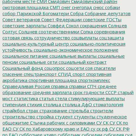
рабочем месте
СМИ
Смидович
Смидовичский район
смотровая площадка
СМП
снег
снегопад
снюс
собаки
собор Парижской Богоматери
Собра
Собрание депутатов
Совет ветеранов
Совет Федерации
советские ГОСТы
советские зарплаты
Совфед
Сокол
сокращения
Солнцев
Солтус
Солцнев
соотечественники
Сопка
соревнования
сотовая связь
сотрудничество
соцвыплаты
соцзащита
социально-культурный центр
социально-политическая
устойчивость
социально-экономическое положение
социальное питание
социальные выплаты
социальные
пенсии
социальные сети
социальный контракт
Социальный фонд
соцопрос
соцсети
соя
спасатели
спасение
спецтранспорт
СПИД
спорт
спортивная
акробатика
спортивная площадка
спорткомплекс
Справедливая Россия
справка
справки
СПЧ
среднее
образование
средняя зарплата
срок годности
СССР
старый
мост
статистика
статья
стела
стимулирующие выплаты
стипендия
стихия
столица
столица ДфО
стоматология
страйкбол
страх
страхование
стрельба
строители
строительство
стройка
студент
студенты
студенческое
общежитие
Стычка рабочих с силовиками
СУ СК
СУ СК по
ЕАО
СУ СК по Хабаровскому краю и ЕАО
су ск рф
СУ СК РФ
по ЕАО
субботнее чтиво
субботник
субсидии
субсидия
суд