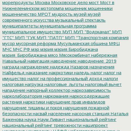
морепродукты
Москва
Московское дело
мост
Мост в
Нижнеленинском
мотопомпа
мошенник
мошенники
мошенничество
МРОТ
мудрость
музей
музей
современного искусства
музыкальный спектакль
муниципалитеты
муниципальная программа
муниципальное имущество
МУП
МУП "Водоканал"
МУП
"ГТС"
МУП "ГУК
МУП "ПАТП"
МУП "Транспортная компания
мусор
мусорная реформа
Мусульманская община
МФЦ
МЧС
МЧС РФ
мэр
мэрия
мэрия Биробиджана
мэрия_Биробиджана
мясо
Мясокомбинат
набережная
Навальный
навигация
наводнение
наводнение_2019
награда
награждение
надежда
Назаров
назначения
Найфельд
наказание
накркотики
наледь
налог
налог на
имущество
налог на профессиональный доход
налоги
налоговая нагрузка
налоговые_льготы
налоговый вычет
нападение
напорный коллектор
наркозависимость
нарколаборатория
наркомания
наркосодержащие
растения
наркотики
нарушение прав инвалидов
нарушение тишины и покоя
нарушения пожарной
безопасности
насвай
население
насосная станция
Наталья
Баженова
наука
Наум Ливант
национальный рейтинг
национальный рейтинг тревожности
наципроект
нацпроект
нацпроекты
НДФЛ
неблагополучные семьи