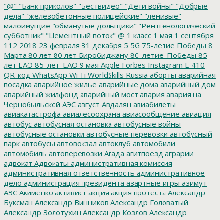
"@"
"Банк приколов"
"Бествидео"
"Дети войны"
"Добрые
дела"
"железобетонные полицейские"
"ленивые"
малоимущие
"обманутые дольщики"
"Рентгенологический
субботник"
"Цементный поток"
@
1 класс
1 мая
1 сентября
112
2018
23 февраля
31 декабря
5
5G
75-летие Победы
8
Марта
80 лет
80 лет Биробиджану
80_летие_Победы
85
лет ЕАО
85_лет_ЕАО
9 мая
Apple
Forbes
Instagram
L-410
QR-код
WhatsApp
Wi-Fi
WorldSkills Russia
аборты
аварийная
посадка
аварийное жилье
аварийные дома
аварийный дом
аварийный жилфонд
аварийный мост
авария
авария на
Чернобыльской АЭС
август
Авдалян
авиабилеты
авиакатастрофа
авиалесоохрана
авиасообщение
авиация
автобус
автобусная остановка
автобусные войны
автобусные остановки
автобусные перевозки
автобусный
парк
автобусы
автовокзал
автоклуб
автомобили
автомобиль
автоперевозки
Агада
агитпоезд
аграрии
адвокат
Адвокаты
административная комиссия
административная ответственность
административное
дело
администрация президента
азартные игры
азимут
АЗС
Акименко
активист
акция
акция протеста
Александр
Буксман
Александр Винников
Александр Головатый
Александр Золотухин
Александр Козлов
Александр