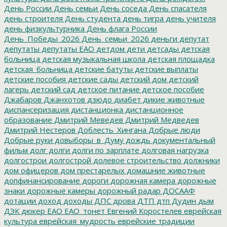
День России
День семьи
День соседа
День спасателя
день строителя
День студента
день тигра
день учителя
день физкультурника
День флага России
День_Победы_2026
День_семьи_2026
деньги
депутат
депутаты
депутаты ЕАО
детдом
дети
детсады
детская
больница
детская музыкальная школа
детская площадка
детская_больница
детские батуты
детские выплаты
детские пособия
детские сады
детский дом
детский
лагерь
детский сад
детское питание
детское пособие
Джабаров
Джанхотов
дзюдо
диабет
дикие животные
диспансеризация
дистанционка
дистанционное
образование
Дмитрий Меведев
Дмитрий Медведев
Дмитрий Нестеров
Доблесть_Хингана
Добрые люди
Добрые руки
довыборы_в_Думу
дождь
документальный
фильм
долг
долги
долги по зарплате
долговая нагрузка
долгострои
долгострой
долевое строительство
должники
дом офицеров
дом престарелых
домашние животные
допфинансирование
дороги
дорожная камера
дорожные
знаки
дорожные камеры
дорожный радар
ДОСААФ
дотации
доход
доходы
ДПС
дрова
ДТП
дтп
Дудин
дым
ДЭК
дюкер
ЕАО
ЕАО_тонет
Евгений Коростелев
еврейская
культура
еврейская_мудрость
еврейские традиции