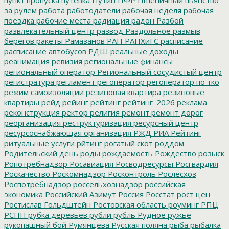
за рулем
работа
работодатели
рабочая неделя
рабочая
поездка
рабочие места
радиация
радон
Разбой
развлекательный центр
развод
Раздольное
размыв
берегов
ракеты
Рамазанов
РАН
РАНХиГС
расписание
расписание автобусов
РДШ
реальные доходы
реанимация
ревизия
региональные финансы
региональный оператор
Региональный сосудистый центр
регистратура
регламент
регоператор
регоператор по тко
режим самоизоляции
резиновая квартира
резиновые
квартиры
рейд
рейинг
рейтинг
рейтинг_2026
реклама
реконструкция
ректор
религия
ремонт
ремонт дорог
реорганизация
реструктуризация
ресурсный центр
ресурсоснабжающая организация
РЖД
РИА Рейтинг
ритуальные услуги
рйтинг
рогатый скот
роддом
Родительский день
роды
рождаемость
Рождество
розыск
Ропотребнадзор
Росавиация
Росводресурсы
Росгвардия
Роскачество
Роскомнадзор
Росконтроль
Рослесхоз
Роспотребнадзор
россельхознадзор
российская
экономика
Российский Азимут
Россия
Росстат
рост цен
Ростислав Гольдштейн
Ростовская область
роуминг
РПЦ
РСПП
рубка деревьев
рубли
рубль
Рудное
ружье
рукопашный бой
Румянцева
Русская поляна
рыба
рыбалка