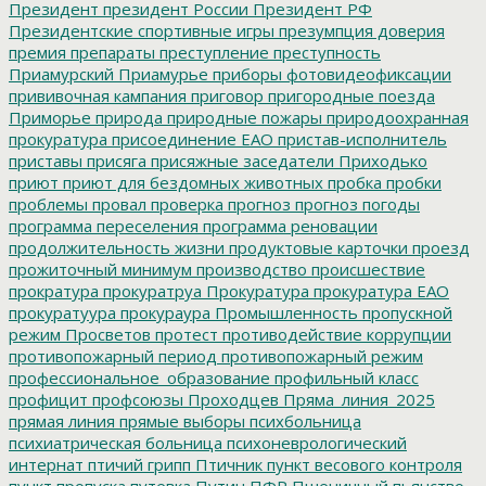
Президент
президент России
Президент РФ
Президентские спортивные игры
презумпция доверия
премия
препараты
преступление
преступность
Приамурский
Приамурье
приборы фотовидеофиксации
прививочная кампания
приговор
пригородные поезда
Приморье
природа
природные пожары
природоохранная
прокуратура
присоединение ЕАО
пристав-исполнитель
приставы
присяга
присяжные заседатели
Приходько
приют
приют для бездомных животных
пробка
пробки
проблемы
провал
проверка
прогноз
прогноз погоды
программа переселения
программа реновации
продолжительность жизни
продуктовые карточки
проезд
прожиточный минимум
производство
происшествие
прократура
прокуратруа
Прокуратура
прокуратура ЕАО
прокуратуура
прокураура
Промышленность
пропускной
режим
Просветов
протест
противодействие коррупции
противопожарный период
противопожарный режим
профессиональное_образование
профильный класс
профицит
профсоюзы
Проходцев
Пряма_линия_2025
прямая линия
прямые выборы
психбольница
психиатрическая больница
психоневрологический
интернат
птичий грипп
Птичник
пункт весового контроля
пункт пропуска
путевка
Путин
ПФР
Пшеничный
пьянство