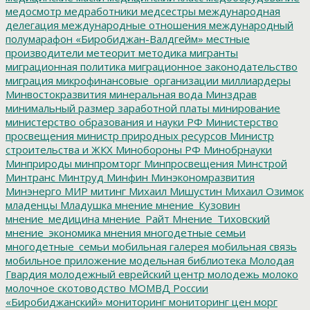
медосмотр
медработники
медсестры
международная
делегация
международные отношения
международный
полумарафон «Биробиджан-Валдгейм»
местные
производители
метеорит
методика
мигранты
миграционная политика
миграционное законодательство
миграция
микрофинансовые_организации
миллиардеры
Минвостокразвития
минеральная вода
Минздрав
минимальный размер заработной платы
минирование
министерство образования и науки РФ
Министерство
просвещения
министр природных ресурсов
Министр
строительства и ЖКХ
Минобороны РФ
Минобрнауки
Минприроды
минпромторг
Минпросвещения
Минстрой
Минтранс
Минтруд
Минфин
Минэкономразвития
Минэнерго
МИР
митинг
Михаил Мишустин
Михаил Озимок
младенцы
Младушка
мнение
мнение_Кузовин
мнение_медицина
мнение_Райт
Мнение_Тиховский
мнение_экономика
мнения
многодетные семьи
многодетные_семьи
мобильная галерея
мобильная связь
мобильное приложение
модельная библиотека
Молодая
Гвардия
молодежный еврейский центр
молодежь
молоко
молочное скотоводство
МОМВД России
«Биробиджанский»
мониторинг
мониторинг цен
морг