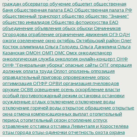
граждан
обсерватор
обучение
общепит
общественная
баня
общественная палата ЕАО
Общественная палата РФ
общественный транспорт
общество
общество "Знание"
общество инвалидов
Общество фотоискусства ЕАО
объединение
объявления
обыск
обыски
Овчинников
Огородова
ограбление
ограничение движения
ОГЭ
ОДН
ожоги
озеленение
окно
октябрь
Октябрьский район
Олег
Костюк
олимпиада
Ольга Голодец
Ольга Данилина
Ольга
Казанская
ОМОН
ОМП
ОМС
Омск
онкодиспансер
онкологическая служба
онкология
онлайн-концерт
ОНФ
ОНФ "Генеральная уборка"
опасные сайты
ОПГ
операция
должник
оплата труда
Оплот
оползень
оппозиция
оправдательный приговор
опровержение
опрос
оптимизация
ОПФР
ОРВИ
организация пчеловодов
оружие
ОСВВ
освещение
осень
оскорбление власти
особый противопожарный режим
остановка
остановки
осужденные
отдых
отключение
отключение воды
отключение горячей воды
открытое обращение
открытые
окна
отмена компенсационных выплат
отопительный
период
отопительный сезон
отопление
отпуск
отравление
отставка
отставка Левинталя и Коростелёва
отцы города
отцы-одиночки
отчетность
охота
охрана