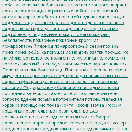
побег из колонии
побои
повышение пенсионного возраста
погода
погорельцы
пограничные войска
пограничный
режим
подарки
подборка_новостей
подвал
подвоз воды
подделка
поддельные права
поджог
подпольное казино
подростковая преступность
подстанция
подтопление
подтопленцы
подъемные
пожар
Пожар
пожарная
безопасность
пожарные
пожарный кроссфит
пожароопасный период
пожароопасный сезон
пожары
поиск
поиск ребенка
покушение на дачу взятки
покушение
на убийство
полезное
полигон
поликлиника
полиомиелит
политехнический техникум
политические партии
полиция
Половинко
помойки
помощь
Понтонная переправа
порча
имущества
порыв
порыв водопровода
порыв теплотрассы
порыв трубопровода
посевная
поселок Партизанский
послание Федеральному Собранию
последние звонки
последний звонок
пособие
пособия
постинтернатное
сопровождение
посылка
потребители
потребительская
корзина
похищение
почта
Почта России
Почта_России
пошлины
правительство
правительство ЕАО
правительство РФ
праздник
праздники
праймериз
превышение скорости
предостережение
предпенсионер
предпенсионеры
предприниматели
предпринимательство