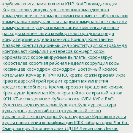
клубника
книга памяти
книги
КНР
КоАП
ковид-сводка
Кодекс
колледж культуры
колония
командировка
командировочные
комары
комиссия
комитет образования
коммуналка
коммунальная авария
коммунальные платежи
коммунальные услуги
компенсации
компенсационные
расходы
компенсация
комфортная городская среда
кондитерские изделия
конкурс
Конрад
Константин
Лазарев
конституционный суд
конституция
контрабанда
контрафакт
конфликт интересов
концерт
Корж
коронавирус
коронавирусные выплаты
коронаврус
Коростелев
короткая рабочая неделя
коррупция
корь
Косвинцев
космодром
космодром_Восточный
космос
котельная
Кочмар
КПРФ
КПСС
кража
кражи
красная икра
Краснодарский край
кредит
кредитная амнистия
кредитоспособность
Кремль
креозот
Крещение
кризис
Крик души
Криминал
Крым
крытый каток
крытый_каток
КСН
КТ-исследование
Кубок лосося
КУГИ
КУГИ ЕАО
Кудесник
кудо
кулинария
Кульдкр
Кульдур
культура
культурно досуговый центр
купальный сезон
купальный_сезон
купюры
Кураж
курение
Куренков
курсы
курсы повышения квалификации
КФХ
лаборатория
Лаг ба-
Омер
лагерь
Лагошина
лайк
ЛДПР
Левинталь
Легкая