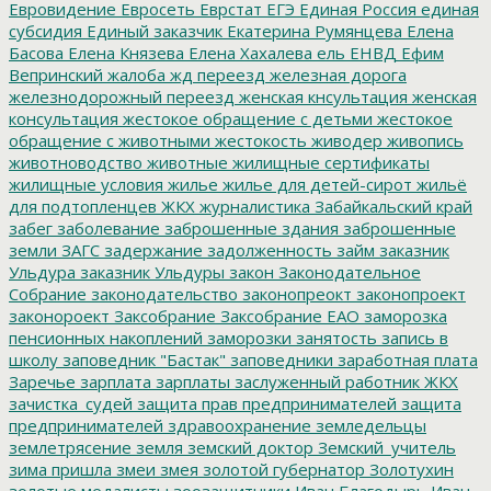
Евровидение
Евросеть
Еврстат
ЕГЭ
Единая Россия
единая
субсидия
Единый заказчик
Екатерина Румянцева
Елена
Басова
Елена Князева
Елена Хахалева
ель
ЕНВД
Ефим
Вепринский
жалоба
жд переезд
железная дорога
железнодорожный переезд
женская кнсультация
женская
консультация
жестокое обращение с детьми
жестокое
обращение с животными
жестокость
живодер
живопись
животноводство
животные
жилищные сертификаты
жилищные условия
жилье
жилье для детей-сирот
жильё
для подтопленцев
ЖКХ
журналистика
Забайкальский край
забег
заболевание
заброшенные здания
заброшенные
земли
ЗАГС
задержание
задолженность
займ
заказник
Ульдура
заказник Ульдуры
закон
Законодательное
Собрание
законодательство
законопреокт
законопроект
законороект
Заксобрание
Заксобрание ЕАО
заморозка
пенсионных накоплений
заморозки
занятость
запись в
школу
заповедник "Бастак"
заповедники
заработная плата
Заречье
зарплата
зарплаты
заслуженный работник ЖКХ
зачистка_судей
защита прав предпринимателей
защита
предпринимателей
здравоохранение
земледельцы
землетрясение
земля
земский доктор
Земский_учитель
зима пришла
змеи
змея
золотой губернатор
Золотухин
золотые медалисты
зоозащитники
Иван Благодырь
Иван