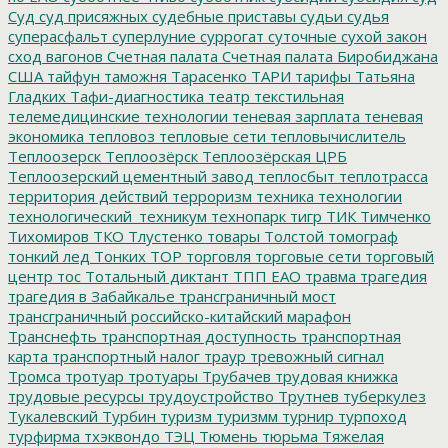
Суд
суд присяжных
судебные приставы
судьи
судья
суперасфальт
суперлуние
суррогат
суточные
сухой закон
сход вагонов
Счетная палата
Счетная палата Биробиджана
США
тайфун
таможня
Тарасенко
ТАРИ
тарифы
Татьяна
Гладких
Тафи-диагностика
театр
текстильная
телемедицинские технологии
теневая зарплата
теневая
экономика
тепловоз
тепловые сети
тепловычислитель
Теплоозерск
Теплоозёрск
Теплоозёрская ЦРБ
Теплоозерский цементный завод
теплосбыт
теплотрасса
территория действий
терроризм
техника
технологии
технологический_техникум
технопарк
тигр
ТИК
Тимченко
Тихомиров
ТКО
Тлустенко
товары
Толстой
томограф
тонкий лед
Тонких
ТОР
торговля
торговые сети
торговый
центр
тос
Тотальный диктант
ТПП ЕАО
травма
трагедия
трагедия в Забайкалье
трансграничный мост
трансграничный российско-китайский марафон
Транснефть
транспортная доступность
транспортная
карта
транспортный налог
траур
тревожный сигнал
Тромса
тротуар
тротуары
Трубачев
трудовая книжка
трудовые ресурсы
трудоустройство
Трутнев
туберкулез
Тукалевский
Турбин
туризм
туризмм
турнир
турпоход
турфирма
тхэквондо
ТЭЦ
Тюмень
тюрьма
Тяжелая