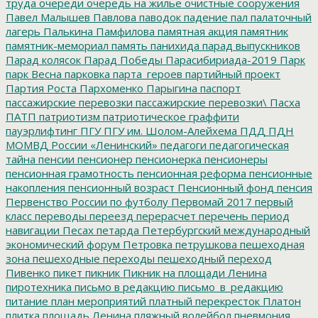
труда
очереди
очередь на жилье
очистные сооружения
Павел Малышев
Павлова
паводок
падение
пал
палаточный
лагерь
Палькина
Памфилова
памятная акция
памятник
памятник-мемориал
память
панихида
парад выпускников
Парад колясок
Парад Победы
Парасибириада-2019
Парк
парк Весна
парковка
парта_героев
партийный проект
Партия Роста
Пархоменко
Парыгина
паспорт
пассажирские перевозки
пассажирские перевозки\
Пасха
ПАТП
патриотизм
патриотическое граффити
пауэрлифтинг
ПГУ
ПГУ им. Шолом-Алейхема
ПДД
ПДН
МОМВД России «Ленинский»
педагоги
педагогическая
тайна
пенсии
пенсионер
пенсионерка
пенсионеры
пенсионная грамотность
пенсионная реформа
пенсионные
накопления
пенсионный возраст
Пенсионный фонд
пенсия
Первенство России по футболу
Первомай 2017
первый
класс
переводы
переезд
перерасчет
перечень
период
навигации
Песах
петарда
Петербургский международный
экономический форум
Петровка
петрушкова
пешеходная
зона
пешеходные переходы
пешеходный переход
Пивенко
пикет
пикник
Пикник на площади Ленина
пиротехника
письмо в редакцию
письмо_в_редакцию
питание
план мероприятий
платный перекресток
Платон
плитка
площадь Ленина
пляжный волейбол
пневмония