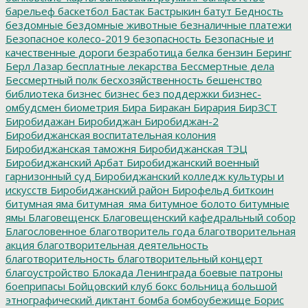
барельеф
баскетбол
Бастак
Бастрыкин
батут
Бедность
бездомные
бездомные животные
безналичные платежи
Безопасное колесо-2019
безопасность
Безопасные и
качественные дороги
безработица
белка
бензин
Беринг
Берл Лазар
бесплатные лекарства
Бессмертные дела
Бессмертный полк
бесхозяйственность
бешенство
библиотека
бизнес
бизнес без поддержки
бизнес-
омбудсмен
биометрия
Бира
Биракан
Бирария
БирЗСТ
Биробидажан
Биробиджан
Биробиджан-2
Биробиджанская воспитательная колония
Биробиджанская таможня
Биробиджанская ТЭЦ
Биробиджанский Арбат
Биробиджанский военный
гарнизонный суд
Биробиджанский колледж культуры и
искусств
Биробиджанский район
Бирофельд
биткоин
битумная яма
битумная_яма
битумное болото
битумные
ямы
Благовещенск
Благовещенский кафедральный собор
Благословенное
благотворитель года
благотворительная
акция
благотворительная деятельность
благотворительность
благотворительный концерт
благоустройство
Блокада Ленинграда
боевые патроны
боеприпасы
Бойцовский клуб
бокс
больница
большой
этнографический диктант
бомба
бомбоубежище
Борис