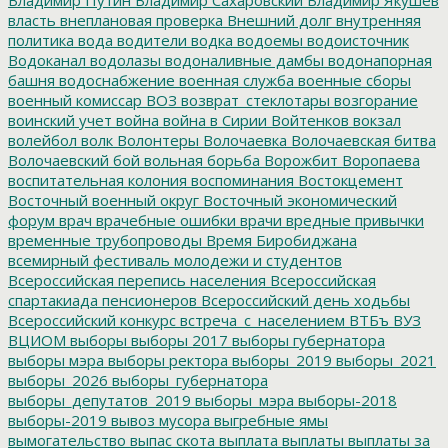
власть
внеплановая проверка
Внешний долг
внутренняя
политика
вода
водители
водка
водоемы
водоисточник
Водоканал
водолазы
водоналивные дамбы
водонапорная
башня
водоснабжение
военная служба
военные сборы
военный комиссар
ВОЗ
возврат_стеклотары
возгорание
воинский учет
война
война в Сирии
Войтенков
вокзал
волейбол
волк
Волонтеры
Волочаевка
Волочаевская битва
Волочаевский бой
вольная борьба
Ворожбит
Воропаева
воспитательная колония
воспоминания
Востокцемент
Восточный военный округ
Восточный экономический
форум
врач
врачебные ошибки
врачи
вредные привычки
временные трубопроводы
Время Биробиджана
всемирный фестиваль молодежи и студентов
Всероссийская перепись населения
Всероссийская
спартакиада пенсионеров
Всероссийский день ходьбы
Всероссийский конкурс
встреча_с_населением
ВТБъ
ВУЗ
ВЦИОМ
выборы
выборы 2017
выборы губернатора
выборы мэра
выборы ректора
выборы_2019
выборы_2021
выборы_2026
выборы_губернатора
выборы_депутатов_2019
выборы_мэра
выборы-2018
выборы-2019
вывоз мусора
выгребные ямы
вымогательство
выпас скота
выплата
выплаты
выплаты за