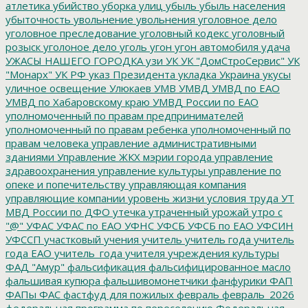
атлетика
убийство
уборка улиц
убыль
убыль населения
убыточность
увольнение
увольнения
уголовное дело
уголовное преследование
уголовный кодекс
уголовный
розыск
уголоное дело
уголь
угон
угон автомобиля
удача
УЖАСЫ НАШЕГО ГОРОДКА
узи
УК
УК "ДомСтроСервис"
УК
"Монарх"
УК РФ
указ Президента
укладка
Украина
укусы
уличное освещение
Улюкаев
УМВ
УМВД
УМВД по ЕАО
УМВД по Хабаровскому краю
УМВД России по ЕАО
уполномоченный по правам предпринимателей
уполномоченный по правам ребенка
уполномоченный по
правам человека
управление административными
зданиями
Управление ЖКХ мэрии города
управление
здравоохранения
управление культуры
управление по
опеке и попечительству
управляющая компания
управляющие компании
уровень жизни
условия труда
УТ
МВД России по ДФО
утечка
утраченный урожай
утро с
"@"
УФАС
УФАС по ЕАО
УФНС
УФСБ
УФСБ по ЕАО
УФСИН
УФССП
участковый
учения
учитель
учитель года
учитель
года ЕАО
учитель_года
учителя
учреждения культуры
ФАД "Амур"
фальсификация
фальсифицированное масло
фальшивая купюра
фальшивомонетчики
фанфурики
ФАП
ФАПы
ФАС
фастфуд для пожилых
февраль
февраль_2026
федеральная программа по переселению
Федеральная