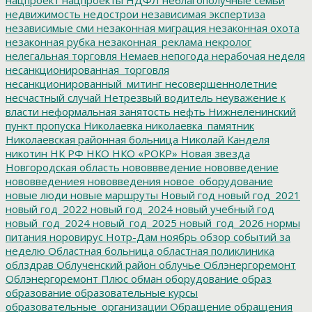
недвижимость
недострои
независимая экспертиза
независимые сми
незаконная миграция
незаконная охота
незаконная рубка
незаконная_реклама
некролог
нелегальная торговля
Немаев
непогода
нерабочая неделя
несанкционированная_торговля
несанкционированный_митинг
несовершеннолетние
несчастный случай
Нетрезвый водитель
неуважение к
власти
неформальная занятость
нефть
Нижнеленинский
пункт пропуска
Николаевка
николаевка_памятник
Николаевская районная больница
Николай Канделя
никотин
НК РФ
НКО
НКО «РОКР»
Новая звезда
Новгородская область
нововвведение
нововведение
нововведениея
нововведения
новое_оборудование
новые люди
новые маршруты
Новый год
новый год_2021
новый год_2022
новый год_2024
новый учебный год
новый_год_2024
новый_год_2025
новый_год_2026
нормы
питания
норовирус
Нотр-Дам
ноябрь
обзор событий за
неделю
Областная больница
областная поликлиника
облздрав
Облученский район
облучье
Облэнергоремонт
Облэнергоремонт Плюс
обман
оборудование
образ
образование
образовательные курсы
образовательные_организации
Обращение
обращения