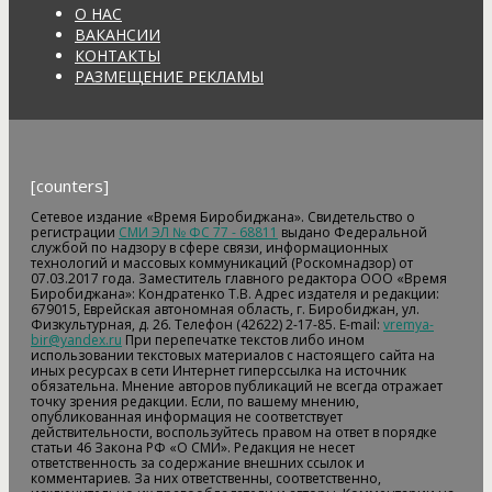
О НАС
ВАКАНСИИ
КОНТАКТЫ
РАЗМЕЩЕНИЕ РЕКЛАМЫ
[counters]
Сетевое издание «Время Биробиджана». Свидетельство о
регистрации
СМИ ЭЛ № ФС 77 - 68811
выдано Федеральной
службой по надзору в сфере связи, информационных
технологий и массовых коммуникаций (Роскомнадзор) от
07.03.2017 года. Заместитель главного редактора ООО «Время
Биробиджана»: Кондратенко Т.В. Адрес издателя и редакции:
679015, Еврейская автономная область, г. Биробиджан, ул.
Физкультурная, д. 26. Телефон (42622) 2-17-85. E-mail:
vremya-
bir@yandex.ru
При перепечатке текстов либо ином
использовании текстовых материалов с настоящего сайта на
иных ресурсах в сети Интернет гиперссылка на источник
обязательна. Мнение авторов публикаций не всегда отражает
точку зрения редакции. Если, по вашему мнению,
опубликованная информация не соответствует
действительности, воспользуйтесь правом на ответ в порядке
статьи 46 Закона РФ «О СМИ». Редакция не несет
ответственность за содержание внешних ссылок и
комментариев. За них ответственны, соответственно,