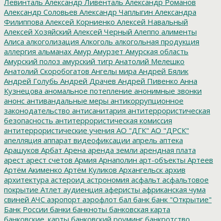
Левинталь
Александр Ливенталь
Александр Романов
Александр Соловьев
Александр Чаплыгин
Александра
Филиппова
Алексей Корниенко
Алексей Навальный
Алексей Хозяйский
Алексей Черный
Алеппо
алименты
Алиса
алкоголизация
Алкоголь
алкогольная продукция
аллергия
альманах
Амур
Амурзет
Амурская область
Амурский полоз
амурский тигр
Анатолий Мелешко
Анатолий Скоробогатов
Ангелы мира
Андрей Бялик
Андрей Голубь
Андрей Драчев
Андрей Пивенко
Анна
Кузнецова
аномальное потепление
анонимные звонки
анонс
антивандальные меры
антикоррупционное
законодательство
антисанитария
антитеррористическая
безопасность
антитеррористическая комиссия
антитеррористические учения
АО "ДГК"
АО "ДРСК"
апелляция
аппарат видеофиксации
апрель
аптека
Арашуков
Арбат
Арена
аренда земли
арендная плата
арест
арест счетов
Армия
Арнаполин
арт-объекты
Артеев
Артём Акименко
Артём Куликов
Архангельск
архив
архитектура
астероид
астрономия
асфальт
асфальтовое
покрытие
Атлет
аудиенция
аферисты
африканская чума
свиней
АЧС
аэропорт
аэрофлот
бал
банк
банк "Открытие"
Банк России
банки
банкноты
банковская карта
банковские_карты
банковский роуминг
банкротство