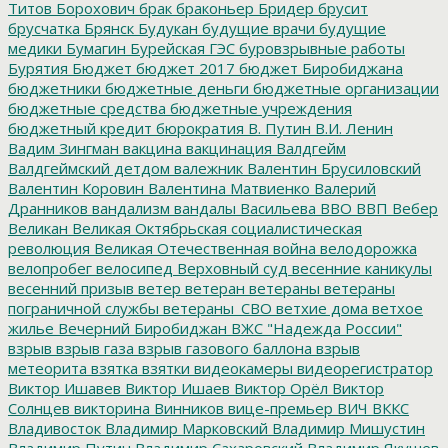
Титов
Борохович
брак
браконьер
Бридер
брусит
брусчатка
Брянск
Будукан
будущие врачи
будущие
медики
Бумагин
Бурейская ГЭС
буровзрывные работы
Бурятия
Бюджет
бюджет 2017
бюджет Биробиджана
бюджетники
бюджетные деньги
бюджетные организации
бюджетные средства
бюджетные учреждения
бюджетный кредит
бюрократия
В. Путин
В.И. Ленин
Вадим Зингман
вакцина
вакцинация
Валдгейм
Валдгеймский детдом
валежник
Валентин Брусиловский
Валентин Коровин
Валентина Матвиенко
Валерий
Дранников
вандализм
вандалы
Васильева
ВВО
ВВП
Вебер
Великан
Великая Октябрьская социалистическая
революция
Великая Отечественная война
велодорожка
велопробег
велосипед
Верховный суд
весенние каникулы
весенний призыв
ветер
ветеран
ветераны
ветераны
пограничной службы
ветераны_СВО
ветхие дома
ветхое
жилье
Вечерний Биробиджан
ВЖС "Надежда России"
взрыв
взрыв газа
взрыв газового баллона
взрыв
метеорита
взятка
взятки
видеокамеры
видеорегистратор
Виктор Ишавев
Виктор Ишаев
Виктор Орёл
Виктор
Солнцев
викторина
Винников
вице-премьер
ВИЧ
ВККС
Владивосток
Владимир Марковский
Владимир Мишустин
Владимир Путин
Владимир Сахаровский
Владимир Якушев