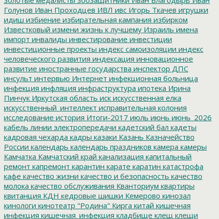
Голунов
Иван Проходцев
ИВЛ
ивс
Игорь Ткачев
игрушки
идиш
избиение
избирательная кампания
избирком
Известковый
измени жизнь к лучшему
Израиль
имена
импорт
инвалиды
инвестирование
инвестиции
инвестиционные проекты
индекс самоизоляции
индекс
человеческого развития
индексация
инновационное
развитие
иностранные государства
инспектор ДПС
инсульт
интервью
Интернет
инфекционная больница
инфекция
инфляция
инфраструктура
ипотека
Ирина
Пинчук
Иркутская область
иск
искусственная елка
искусственный_интеллект
исправительная колония
исследование
история
Итоги-2017
июль
июнь
июнь_2026
кабель линии электропередачи
кадетский бал
кадеты
кадровая чехарда
кадры
казаки
Казань
Казначейство
России
календарь
календарь праздников
камера
камеры
Камчатка
Камчатский край
канализация
капитальный
ремонт
капремонт
карантин
карате
каратин
катастрофа
кафе
качество жизни
качество и безопасность
качество
молока
качество обслуживания
Кванториум
квартиры
квитанция
КДН
кедровые шишки
Кемерово
кинозал
кинологи
кинотеатр "Родина"
Кирга
китай
кишечная
инфекция
кишечная_инфекция
кладбище
клещ
клещи