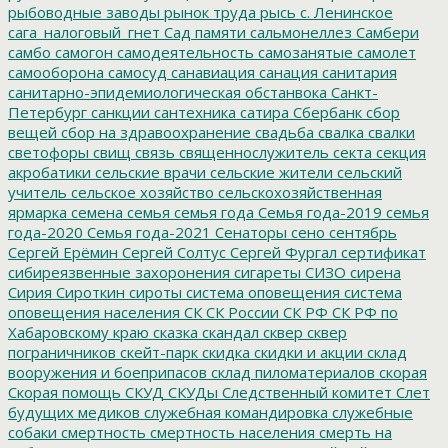
рыбоводные заводы
рынок труда
рысь
с. Ленинское
сага_налоговый_гнет
Сад памяти
сальмонеллез
Самбери
самбо
самогон
самодеятельность
самозанятые
самолет
самооборона
самосуд
санавиация
санация
санитария
санитарно-эпидемиологическая обстанвока
Санкт-
Петербург
санкции
сантехника
сатира
Сбербанк
сбор
вещей
сбор на здравоохранение
свадьба
свалка
свалки
светофоры
свищ
связь
священнослужитель
секта
секция
акробатики
сельские врачи
сельские жители
сельский
учитель
сельское хозяйство
сельскохозяйственная
ярмарка
семена
семья
семья года
Семья года-2019
семья
года-2020
Семья года-2021
Сенаторы
сено
сентябрь
Сергей Ерёмин
Сергей Солтус
Сергей Фургал
сертификат
сибиреязвенные захоронения
сигареты
СИЗО
сирена
Сирия
Сироткин
сироты
система оповещения
система
оповещения населения
СК
СК России
СК РФ
СК РФ по
Хабаровскому краю
сказка
скандал
сквер
сквер
пограничников
скейт-парк
скидка
скидки и акции
склад
вооружения и боеприпасов
склад пиломатериалов
скорая
Скорая помощь
СКУД
СКУДы
Следственный комитет
Слет
будущих медиков
служебная командировка
служебные
собаки
смертность
смертность населения
смерть на