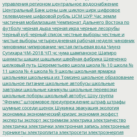
управления регионом
центральное водоснабжение
Центральный Банк
цены
цик
циклон
цирк
цифровое
телевидение
цифровой рубль
ЦСМ
ЦУР
Час земли
частичная мобилизация
Чемпионат Дальнего Востока по
футболу
черная дыра
черная икра
черные лесорубы
Черный куб
черный список
честные выборы
честные и
чистые выборы
четырехдневная рабочая неделя
чиновник
чиновники
чипирование
чистая питьевая вода
Чиунэ
Сугихара
ЧМ-2018
ЧП
чс
чума
шампанское
Шапиро
шахматы
шашки
шашлыки
швейная фабрика
Шевченко
шелковый путь
Шереметьево
школа
школа № 10
школа №
11
школа № 4
школа № 9
школы
школьная ярмарка
школьники
школьница из Томсино
школьное образование
школьное питание
школьные автобусы
школьные
завтраки
школьные каникулы
школьные перевозки
школьные поборы
школьный автобус
Шоу группа
"Феникс"
штормовое предупреждение
штраф
штрафы
шумные соседи
щенок
Щукинка
эвакуация
экология
экономика
экономический кризис
экономия
экофест
эксперты
экспорт
экстремизм
электрика
электричество
электричка
электрички
электронная запись
электронные
турникеты
электроплита
электросети
электроэнергия