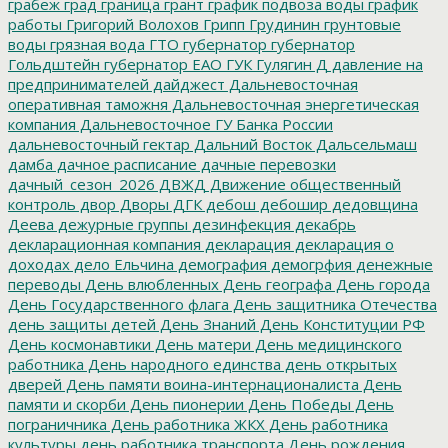
грабеж
град
граница
грант
график подвоза воды
график
работы
Григорий Волохов
Грипп
Грудинин
грунтовые
воды
грязная вода
ГТО
губернатор
губернатор
Гольдштейн
губернатор ЕАО
ГУК
Гулягин
Д
давление на
предпринимателей
дайджест
Дальневосточная
оперативная таможня
Дальневосточная энергетическая
компания
Дальневосточное ГУ Банка России
дальневосточный гектар
Дальний Восток
Дальсельмаш
дамба
дачное расписание
дачные перевозки
дачный_сезон_2026
ДВЖД
Движение общественный
контроль
двор
Дворы
ДГК
дебош
дебошир
дедовщина
Деева
дежурные группы
дезинфекция
декабрь
декларационная компания
декларация
декларация о
доходах
дело Ельчина
демография
демогрфия
денежные
переводы
День влюбленных
День географа
День города
День Государственного флага
День защитника Отечества
день защиты детей
День Знаний
День Конституции РФ
День космонавтики
День матери
День медицинского
работника
День народного единства
день открытых
дверей
День памяти воина-интернационалиста
День
памяти и скорби
День пионерии
День Победы
День
пограничника
День работника ЖКХ
День работника
культуры
день работника транспорта
День рождения