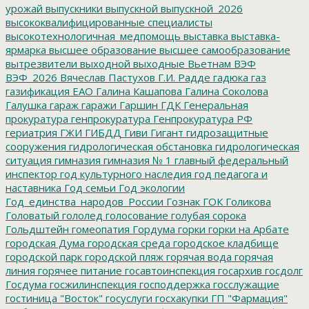
урожай
выпускники
выпускной
выпускной_2026
высококвалифицированные специалисты
высокотехнологичная_медпомощь
выставка
выставка-
ярмарка
высшее образование
высшее самообразование
вытрезвители
выходной
выходные
Вьетнам
ВЭФ
ВЭФ_2026
Вячеслав Пастухов
Г.И. Радде
гадюка
газ
газификация ЕАО
Галина Кашапова
Галина Соколова
Галушка
гараж
гаражи
Гаршин
ГДК
Генеральная
прокуратура
генпрокуратура
Генпрокуратура РФ
гериатрия
ГЖИ
ГИБДД
Гиви
Гигант
гидрозащитные
сооружения
гидрологическая обстановка
гидрологическая
ситуация
гимназия
гимназия № 1
главный федеральный
инспектор
год культурного наследия
год педагога и
наставника
Год семьи
Год экологии
Год_единства_народов_России
Гознак
ГОК
Голикова
Головатый
гололед
голосование
голубая сорока
Гольдштейн
гомеопатия
Гордума
горки
горки на Арбате
городская Дума
городская среда
городское кладбище
городской парк
городской пляж
горячая вода
горячая
линия
горячее питание
госавтоинспекция
госархив
госдолг
Госдума
госжилинспекция
господдержка
госслужащие
гостиница "Восток"
госуслуги
госхакупки
ГП "Фармация"