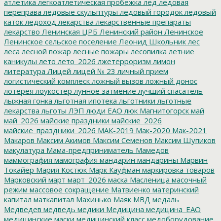
атлетика
легкоатлетическая пробежка
лед
ледовая
переправа
ледовые скульптуры
ледовый городок
ледовый
каток
ледоход
лекарства
лекарственные препараты
лекарство
Ленинская ЦРБ
Ленинский район
Ленинское
Ленинское сельское поселение
Леонид Школьник
лес
леса
лесной пожар
лесные пожары
лесопилка
летние
каникулы
лето
лето_2026
лжетерроризм
лимон
литература
Лицей
лицей № 23
личный прием
логистический комплеск
ложный вызов
ложный донос
лотерея
лоукостер
лунное затмение
лучший спасатель
лыжная гонка
льготная ипотека
льготники
льготные
лекарства
льготы
ЛЭП
люди ЕАО
люк
Магнитогорск
май
май_2026
майские праздники
майские_2026
майские_праздники_2026
МАК-2019
Мак-2020
Мак-2021
Макаров
Максим Акимов
Максим Семенов
Максим Шупиков
макулатура
Мама-предприниматель
Мамедов
маммография
мамография
мандарин
мандарины
Марвин
Токайер
Мария Костюк
Марк Кауфман
маркировка товаров
Марковский
март
март_2026
маска
Масленица
масочный
режим
массовое сокращение
Матвиенко
материнский
капитал
маткапитал
Махинько
Маяк
МВД
медаль
Медведев
медведь
медики
Медицина
медицина_ЕАО
медицинские маски
медицинский класс
медоборудование