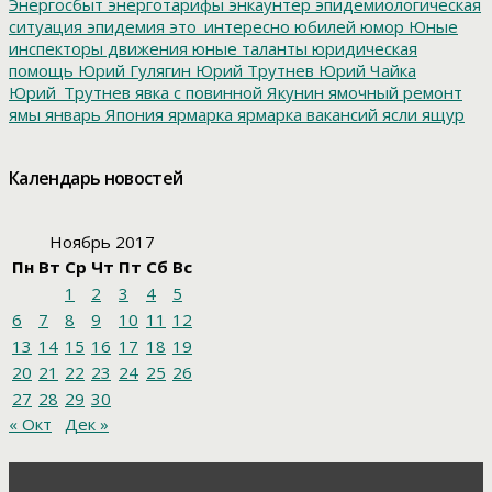
Энергосбыт
энерготарифы
энкаунтер
эпидемиологическая
ситуация
эпидемия
это_интересно
юбилей
юмор
Юные
инспекторы движения
юные таланты
юридическая
помощь
Юрий Гулягин
Юрий Трутнев
Юрий Чайка
Юрий_Трутнев
явка с повинной
Якунин
ямочный ремонт
ямы
январь
Япония
ярмарка
ярмарка вакансий
ясли
ящур
Календарь новостей
Ноябрь 2017
Пн
Вт
Ср
Чт
Пт
Сб
Вс
1
2
3
4
5
6
7
8
9
10
11
12
13
14
15
16
17
18
19
20
21
22
23
24
25
26
27
28
29
30
« Окт
Дек »