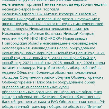
нелегальная торговля
Немаев
непогода
нерабочая неделя
несанкционированная_торговля
несанкционированный_митинг
несовершеннолетние
несчастный случай
Нетрезвый водитель
неуважение к
власти
неформальная занятость
нефть
Нижнеленинский
пункт пропуска
Николаевка
николаевка_памятник
Николаевская районная больница
Николай Канделя
никотин
НК РФ
НКО
НКО «РОКР»
Новая звезда
Новгородская область
нововвведение
нововведение
нововведениея
нововведения
новое_оборудование
новые люди
новые маршруты
Новый год
новый год_2021
новый год_2022
новый год_2024
новый учебный год
новый_год_2024
новый_год_2025
новый_год_2026
нормы
питания
норовирус
Нотр-Дам
ноябрь
обзор событий за
неделю
Областная больница
областная поликлиника
облздрав
Облученский район
облучье
Облэнергоремонт
Облэнергоремонт Плюс
обман
оборудование
образ
образование
образовательные курсы
образовательные_организации
Обращение
обращения
граждан
обсерватор
обучение
общепит
общественная
баня
общественная палата ЕАО
Общественная палата РФ
общественный транспорт
общество
общество "Знание"