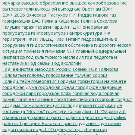
ярмарка
высшее образование
высшее самообразование
вытрезвители
выходной
выходные
Вьетнам
ВЭФ
ВЭФ_2026
Вячеслав Пастухов
Г.И. Радде
гадюка
газ
газификация ЕАО
Галина Кашапова
Галина Соколова
Галушка
гараж
гаражи
Гаршин
ГДК
Генеральная
прокуратура
генпрокуратура
Генпрокуратура РФ
гериатрия
ГЖИ
ГИБДД
Гиви
Гигант
гидрозащитные
сооружения
гидрологическая обстановка
гидрологическая
ситуация
гимназия
гимназия № 1
главный федеральный
инспектор
год культурного наследия
год педагога и
наставника
Год семьи
Год экологии
Год_единства_народов_России
Гознак
ГОК
Голикова
Головатый
гололед
голосование
голубая сорока
Гольдштейн
гомеопатия
Гордума
горки
горки на Арбате
городская Дума
городская среда
городское кладбище
городской парк
городской пляж
горячая вода
горячая
линия
горячее питание
госавтоинспекция
госархив
госдолг
Госдума
госжилинспекция
господдержка
госслужащие
гостиница "Восток"
госуслуги
госхакупки
ГП "Фармация"
грабеж
град
граница
грант
график подвоза воды
график
работы
Григорий Волохов
Грипп
Грудинин
грунтовые
воды
грязная вода
ГТО
губернатор
губернатор