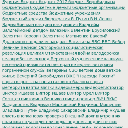
Бурятия
Бюджет
бюджет 2017
бюджет Биробиджана
бюджетники
бюджетные деньги
бюджетные организации
бюджетные средства
бюджетные учреждения
бюджетный кредит
бюрократия
В. Путин
В.И. Ленин
Вадим Зингман
вакцина
вакцинация
Валдгейм
Валдгеймский детдом
валежник
Валентин Брусиловский
Валентин Коровин
Валентина Матвиенко
Валерий
Дранников
вандализм
вандалы
Васильева
ВВО
ВВП
Вебер
Великан
Великая Октябрьская социалистическая
революция
Великая Отечественная война
велодорожка
велопробег
велосипед
Верховный суд
весенние каникулы
весенний призыв
ветер
ветеран
ветераны
ветераны
пограничной службы
ветераны_СВО
ветхие дома
ветхое
жилье
Вечерний Биробиджан
ВЖС "Надежда России"
взрыв
взрыв газа
взрыв газового баллона
взрыв
метеорита
взятка
взятки
видеокамеры
видеорегистратор
Виктор Ишавев
Виктор Ишаев
Виктор Орёл
Виктор
Солнцев
викторина
Винников
вице-премьер
ВИЧ
ВККС
Владивосток
Владимир Марковский
Владимир Мишустин
Владимир Путин
Владимир Сахаровский
Владимир Якушев
власть
внеплановая проверка
Внешний долг
внутренняя
политика
вода
водители
водка
водоемы
водоисточник
Водоканал
водолазы
водоналивные дамбы
водонапорная