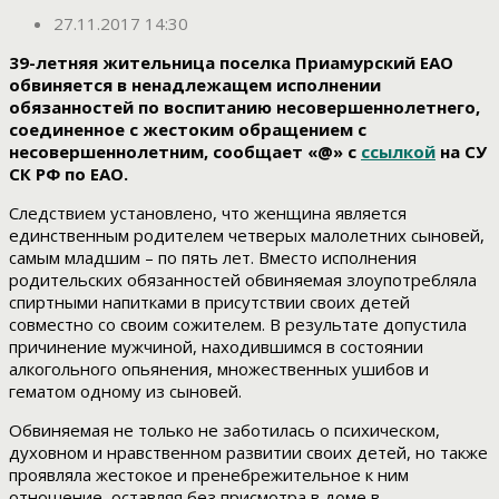
27.11.2017 14:30
39-летняя жительница поселка Приамурский ЕАО
обвиняется в ненадлежащем исполнении
обязанностей по воспитанию несовершеннолетнего,
соединенное с жестоким обращением с
несовершеннолетним, сообщает «@» с
ссылкой
на СУ
СК РФ по ЕАО.
Следствием установлено, что женщина является
единственным родителем четверых малолетних сыновей,
самым младшим – по пять лет. Вместо исполнения
родительских обязанностей обвиняемая злоупотребляла
спиртными напитками в присутствии своих детей
совместно со своим сожителем. В результате допустила
причинение мужчиной, находившимся в состоянии
алкогольного опьянения, множественных ушибов и
гематом одному из сыновей.
Обвиняемая не только не заботилась о психическом,
духовном и нравственном развитии своих детей, но также
проявляла жестокое и пренебрежительное к ним
отношение, оставляя без присмотра в доме в