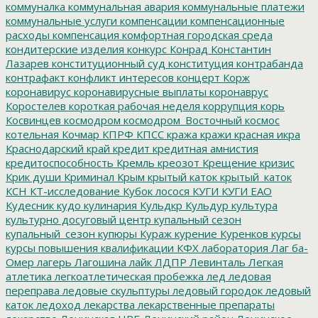
коммуналка
коммунальная авария
коммунальные платежи
коммунальные услуги
компенсации
компенсационные
расходы
компенсация
комфортная городская среда
кондитерские изделия
конкурс
Конрад
Константин
Лазарев
конституционный суд
конституция
контрабанда
контрафакт
конфликт интересов
концерт
Корж
коронавирус
коронавирусные выплаты
коронаврус
Коростелев
короткая рабочая неделя
коррупция
корь
Косвинцев
космодром
космодром_Восточный
космос
котельная
Кочмар
КПРФ
КПСС
кража
кражи
красная икра
Краснодарский край
кредит
кредитная амнистия
кредитоспособность
Кремль
креозот
Крещение
кризис
Крик души
Криминал
Крым
крытый каток
крытый_каток
КСН
КТ-исследование
Кубок лосося
КУГИ
КУГИ ЕАО
Кудесник
кудо
кулинария
Кульдкр
Кульдур
культура
культурно досуговый центр
купальный сезон
купальный_сезон
купюры
Кураж
курение
Куренков
курсы
курсы повышения квалификации
КФХ
лаборатория
Лаг ба-
Омер
лагерь
Лагошина
лайк
ЛДПР
Левинталь
Легкая
атлетика
легкоатлетическая пробежка
лед
ледовая
переправа
ледовые скульптуры
ледовый городок
ледовый
каток
ледоход
лекарства
лекарственные препараты