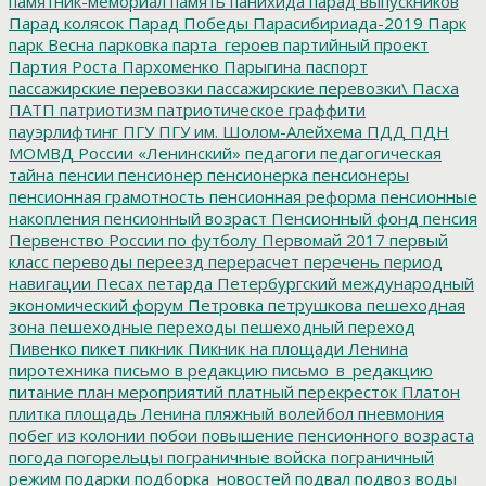
памятник-мемориал
память
панихида
парад выпускников
Парад колясок
Парад Победы
Парасибириада-2019
Парк
парк Весна
парковка
парта_героев
партийный проект
Партия Роста
Пархоменко
Парыгина
паспорт
пассажирские перевозки
пассажирские перевозки\
Пасха
ПАТП
патриотизм
патриотическое граффити
пауэрлифтинг
ПГУ
ПГУ им. Шолом-Алейхема
ПДД
ПДН
МОМВД России «Ленинский»
педагоги
педагогическая
тайна
пенсии
пенсионер
пенсионерка
пенсионеры
пенсионная грамотность
пенсионная реформа
пенсионные
накопления
пенсионный возраст
Пенсионный фонд
пенсия
Первенство России по футболу
Первомай 2017
первый
класс
переводы
переезд
перерасчет
перечень
период
навигации
Песах
петарда
Петербургский международный
экономический форум
Петровка
петрушкова
пешеходная
зона
пешеходные переходы
пешеходный переход
Пивенко
пикет
пикник
Пикник на площади Ленина
пиротехника
письмо в редакцию
письмо_в_редакцию
питание
план мероприятий
платный перекресток
Платон
плитка
площадь Ленина
пляжный волейбол
пневмония
побег из колонии
побои
повышение пенсионного возраста
погода
погорельцы
пограничные войска
пограничный
режим
подарки
подборка_новостей
подвал
подвоз воды