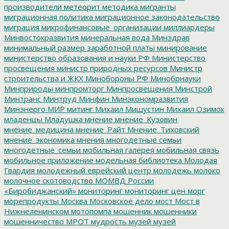
производители
метеорит
методика
мигранты
миграционная политика
миграционное законодательство
миграция
микрофинансовые_организации
миллиардеры
Минвостокразвития
минеральная вода
Минздрав
минимальный размер заработной платы
минирование
министерство образования и науки РФ
Министерство
просвещения
министр природных ресурсов
Министр
строительства и ЖКХ
Минобороны РФ
Минобрнауки
Минприроды
минпромторг
Минпросвещения
Минстрой
Минтранс
Минтруд
Минфин
Минэкономразвития
Минэнерго
МИР
митинг
Михаил Мишустин
Михаил Озимок
младенцы
Младушка
мнение
мнение_Кузовин
мнение_медицина
мнение_Райт
Мнение_Тиховский
мнение_экономика
мнения
многодетные семьи
многодетные_семьи
мобильная галерея
мобильная связь
мобильное приложение
модельная библиотека
Молодая
Гвардия
молодежный еврейский центр
молодежь
молоко
молочное скотоводство
МОМВД России
«Биробиджанский»
мониторинг
мониторинг цен
морг
морепродукты
Москва
Московское дело
мост
Мост в
Нижнеленинском
мотопомпа
мошенник
мошенники
мошенничество
МРОТ
мудрость
музей
музей