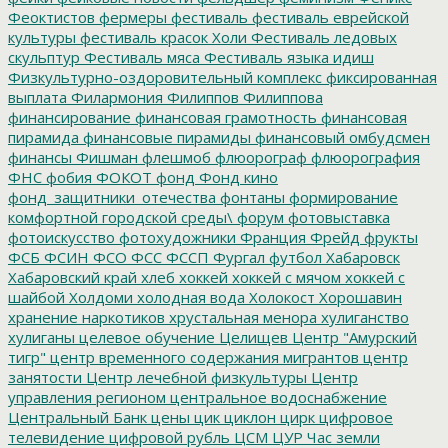
Феоктистов
фермеры
фестиваль
фестиваль еврейской
культуры
фестиваль красок Холи
Фестиваль ледовых
скульптур
Фестиваль мяса
Фестиваль языка идиш
Физкультурно-оздоровительный комплекс
фиксированная
выплата
Филармония
Филиппов
Филиппова
финансирование
финансовая грамотность
финансовая
пирамида
финансовые пирамиды
финансовый омбудсмен
финансы
Фишман
флешмоб
флюорограф
флюорография
ФНС
фобия
ФОКОТ
фонд
Фонд кино
фонд_защитники_отечества
фонтаны
формирование
комфортной городской среды\
форум
фотовыставка
фотоискусство
фотохудожники
Франция
Фрейд
фрукты
ФСБ
ФСИН
ФСО
ФСС
ФССП
Фургал
футбол
Хабаровск
Хабаровский край
хлеб
хоккей
хоккей с мячом
хоккей с
шайбой
Холдоми
холодная вода
Холокост
Хорошавин
хранение наркотиков
хрустальная менора
хулиганство
хулиганы
целевое обучение
Целищев
Центр "Амурский
тигр"
центр временного содержания мигрантов
центр
занятости
Центр лечебной физкультуры
Центр
управления регионом
центральное водоснабжение
Центральный Банк
цены
цик
циклон
цирк
цифровое
телевидение
цифровой рубль
ЦСМ
ЦУР
Час земли