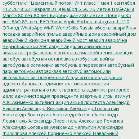
субботник"
"Цементный поток"
@
1 класс
1 мая
1 сентября
112
2018
23 февраля
31 декабря
5
5G
75-летие Победы
8
Марта
80 лет
80 лет Биробиджану
80_летие_Победы
85
лет ЕАО
85_лет_ЕАО
9 мая
Apple
Forbes
Instagram
L-410
QR-код
WhatsApp
Wi-Fi
WorldSkills Russia
аборты
аварийная
посадка
аварийное жилье
аварийные дома
аварийный дом
аварийный жилфонд
аварийный мост
авария
авария на
Чернобыльской АЭС
август
Авдалян
авиабилеты
авиакатастрофа
авиалесоохрана
авиасообщение
авиация
автобус
автобусная остановка
автобусные войны
автобусные остановки
автобусные перевозки
автобусный
парк
автобусы
автовокзал
автоклуб
автомобили
автомобиль
автоперевозки
Агада
агитпоезд
аграрии
адвокат
Адвокаты
административная комиссия
административная ответственность
административное
дело
администрация президента
азартные игры
азимут
АЗС
Акименко
активист
акция
акция протеста
Александр
Буксман
Александр Винников
Александр Головатый
Александр Золотухин
Александр Козлов
Александр
Левинталь
Александр Ливенталь
Александр Романов
Александр Соловьев
Александр Чаплыгин
Александра
Филиппова
Алексей Корниенко
Алексей Навальный