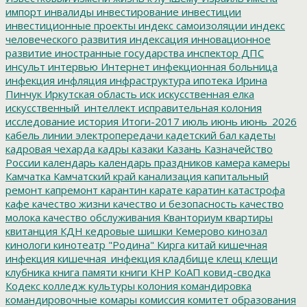
импорт
инвалиды
инвестирование
инвестиции
инвестиционные проекты
индекс самоизоляции
индекс
человеческого развития
индексация
инновационное
развитие
иностранные государства
инспектор ДПС
инсульт
интервью
Интернет
инфекционная больница
инфекция
инфляция
инфраструктура
ипотека
Ирина
Пинчук
Иркутская область
иск
искусственная елка
искусственный_интеллект
исправительная колония
исследование
история
Итоги-2017
июль
июнь
июнь_2026
кабель линии электропередачи
кадетский бал
кадеты
кадровая чехарда
кадры
казаки
Казань
Казначейство
России
календарь
календарь праздников
камера
камеры
Камчатка
Камчатский край
канализация
капитальный
ремонт
капремонт
карантин
карате
каратин
катастрофа
кафе
качество жизни
качество и безопасность
качество
молока
качество обслуживания
Кванториум
квартиры
квитанция
КДН
кедровые шишки
Кемерово
кинозал
кинологи
кинотеатр "Родина"
Кирга
китай
кишечная
инфекция
кишечная_инфекция
кладбище
клещ
клещи
клубника
книга памяти
книги
КНР
КоАП
ковид-сводка
Кодекс
колледж культуры
колония
командировка
командировочные
комары
комиссия
комитет образования