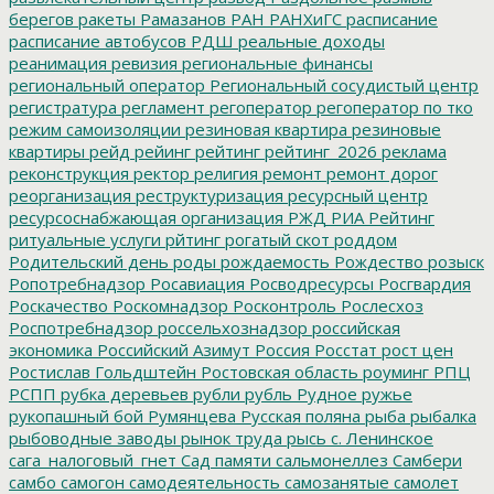
берегов
ракеты
Рамазанов
РАН
РАНХиГС
расписание
расписание автобусов
РДШ
реальные доходы
реанимация
ревизия
региональные финансы
региональный оператор
Региональный сосудистый центр
регистратура
регламент
регоператор
регоператор по тко
режим самоизоляции
резиновая квартира
резиновые
квартиры
рейд
рейинг
рейтинг
рейтинг_2026
реклама
реконструкция
ректор
религия
ремонт
ремонт дорог
реорганизация
реструктуризация
ресурсный центр
ресурсоснабжающая организация
РЖД
РИА Рейтинг
ритуальные услуги
рйтинг
рогатый скот
роддом
Родительский день
роды
рождаемость
Рождество
розыск
Ропотребнадзор
Росавиация
Росводресурсы
Росгвардия
Роскачество
Роскомнадзор
Росконтроль
Рослесхоз
Роспотребнадзор
россельхознадзор
российская
экономика
Российский Азимут
Россия
Росстат
рост цен
Ростислав Гольдштейн
Ростовская область
роуминг
РПЦ
РСПП
рубка деревьев
рубли
рубль
Рудное
ружье
рукопашный бой
Румянцева
Русская поляна
рыба
рыбалка
рыбоводные заводы
рынок труда
рысь
с. Ленинское
сага_налоговый_гнет
Сад памяти
сальмонеллез
Самбери
самбо
самогон
самодеятельность
самозанятые
самолет