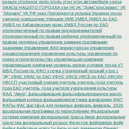
розыск
уголоное дело
уголь
угон
угон автомобиля
удача
УЖАСЫ НАШЕГО ГОРОДКА
узи
УК
УК "ДомСтроСервис"
УК
"Монарх"
УК РФ
указ Президента
укладка
Украина
укусы
уличное освещение
Улюкаев
УМВ
УМВД
УМВД по ЕАО
УМВД по Хабаровскому краю
УМВД России по ЕАО
уполномоченный по правам предпринимателей
уполномоченный по правам ребенка
уполномоченный по
правам человека
управление административными
зданиями
Управление ЖКХ мэрии города
управление
здравоохранения
управление культуры
управление по
опеке и попечительству
управляющая компания
управляющие компании
уровень жизни
условия труда
УТ
МВД России по ДФО
утечка
утраченный урожай
утро с
"@"
УФАС
УФАС по ЕАО
УФНС
УФСБ
УФСБ по ЕАО
УФСИН
УФССП
участковый
учения
учитель
учитель года
учитель
года ЕАО
учитель_года
учителя
учреждения культуры
ФАД "Амур"
фальсификация
фальсифицированное масло
фальшивая купюра
фальшивомонетчики
фанфурики
ФАП
ФАПы
ФАС
фастфуд для пожилых
февраль
февраль_2026
федеральная программа по переселению
Федеральная
сетевая компания
федеральная трасса Амур
федеральные
средства
федеральный розыск
Федотов
фейерверк
фейк
фейки
фейковые новости
фельдшер
феминизм
Феникс