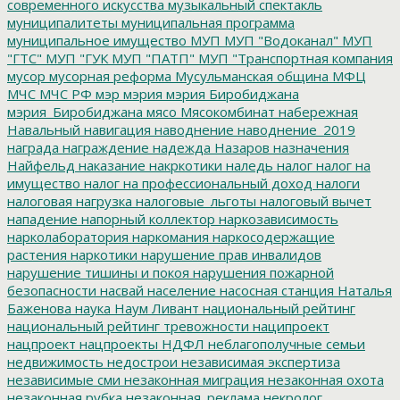
современного искусства
музыкальный спектакль
муниципалитеты
муниципальная программа
муниципальное имущество
МУП
МУП "Водоканал"
МУП
"ГТС"
МУП "ГУК
МУП "ПАТП"
МУП "Транспортная компания
мусор
мусорная реформа
Мусульманская община
МФЦ
МЧС
МЧС РФ
мэр
мэрия
мэрия Биробиджана
мэрия_Биробиджана
мясо
Мясокомбинат
набережная
Навальный
навигация
наводнение
наводнение_2019
награда
награждение
надежда
Назаров
назначения
Найфельд
наказание
накркотики
наледь
налог
налог на
имущество
налог на профессиональный доход
налоги
налоговая нагрузка
налоговые_льготы
налоговый вычет
нападение
напорный коллектор
наркозависимость
нарколаборатория
наркомания
наркосодержащие
растения
наркотики
нарушение прав инвалидов
нарушение тишины и покоя
нарушения пожарной
безопасности
насвай
население
насосная станция
Наталья
Баженова
наука
Наум Ливант
национальный рейтинг
национальный рейтинг тревожности
наципроект
нацпроект
нацпроекты
НДФЛ
неблагополучные семьи
недвижимость
недострои
независимая экспертиза
независимые сми
незаконная миграция
незаконная охота
незаконная рубка
незаконная_реклама
некролог