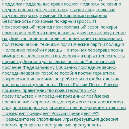
подделка
поддельные права
поджог
подпольное казино
подростковая преступность
подстанция
подтопление
подтопленцы
подъемные
Пожар
пожар
пожарная
безопасность
пожарные
пожарный кроссфит
пожароопасный период
пожароопасный сезон
пожары
поиск
поиск ребенка
покушение на дачу взятки
покушение
на убийство
полезное
полигон
поликлиника
полиомиелит
политехнический техникум
политические партии
полиция
Половинко
помойки
помощь
Понтонная переправа
порча
имущества
порыв
порыв водопровода
порыв теплотрассы
порыв трубопровода
посевная
поселок Партизанский
послание Федеральному Собранию
последние звонки
последний звонок
пособие
пособия
постинтернатное
сопровождение
посылка
потребители
потребительская
корзина
похищение
почта
Почта России
Почта_России
пошлины
правительство
правительство ЕАО
правительство РФ
праздник
праздники
праймериз
превышение скорости
предостережение
предпенсионер
предпенсионеры
предприниматели
предпринимательство
Президент
президент России
Президент РФ
Президентские спортивные игры
презумпция доверия
премия
препараты
преступление
преступность