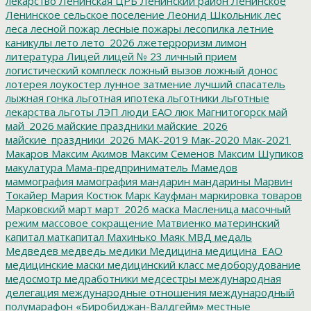
лекарство
Ленинская ЦРБ
Ленинский район
Ленинское
Ленинское сельское поселение
Леонид Школьник
лес
леса
лесной пожар
лесные пожары
лесопилка
летние
каникулы
лето
лето_2026
лжетерроризм
лимон
литература
Лицей
лицей № 23
личный прием
логистический комплеск
ложный вызов
ложный донос
лотерея
лоукостер
лунное затмение
лучший спасатель
лыжная гонка
льготная ипотека
льготники
льготные
лекарства
льготы
ЛЭП
люди ЕАО
люк
Магнитогорск
май
май_2026
майские праздники
майские_2026
майские_праздники_2026
МАК-2019
Мак-2020
Мак-2021
Макаров
Максим Акимов
Максим Семенов
Максим Шупиков
макулатура
Мама-предприниматель
Мамедов
маммография
мамография
мандарин
мандарины
Марвин
Токайер
Мария Костюк
Марк Кауфман
маркировка товаров
Марковский
март
март_2026
маска
Масленица
масочный
режим
массовое сокращение
Матвиенко
материнский
капитал
маткапитал
Махинько
Маяк
МВД
медаль
Медведев
медведь
медики
Медицина
медицина_ЕАО
медицинские маски
медицинский класс
медоборудование
медосмотр
медработники
медсестры
международная
делегация
международные отношения
международный
полумарафон «Биробиджан-Валдгейм»
местные