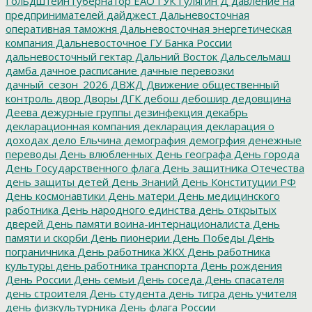
Гольдштейн
губернатор ЕАО
ГУК
Гулягин
Д
давление на
предпринимателей
дайджест
Дальневосточная
оперативная таможня
Дальневосточная энергетическая
компания
Дальневосточное ГУ Банка России
дальневосточный гектар
Дальний Восток
Дальсельмаш
дамба
дачное расписание
дачные перевозки
дачный_сезон_2026
ДВЖД
Движение общественный
контроль
двор
Дворы
ДГК
дебош
дебошир
дедовщина
Деева
дежурные группы
дезинфекция
декабрь
декларационная компания
декларация
декларация о
доходах
дело Ельчина
демография
демогрфия
денежные
переводы
День влюбленных
День географа
День города
День Государственного флага
День защитника Отечества
день защиты детей
День Знаний
День Конституции РФ
День космонавтики
День матери
День медицинского
работника
День народного единства
день открытых
дверей
День памяти воина-интернационалиста
День
памяти и скорби
День пионерии
День Победы
День
пограничника
День работника ЖКХ
День работника
культуры
день работника транспорта
День рождения
День России
День семьи
День соседа
День спасателя
день строителя
День студента
день тигра
день учителя
день физкультурника
День флага России