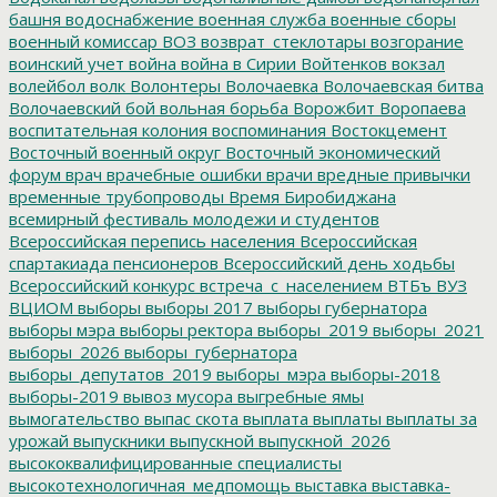
башня
водоснабжение
военная служба
военные сборы
военный комиссар
ВОЗ
возврат_стеклотары
возгорание
воинский учет
война
война в Сирии
Войтенков
вокзал
волейбол
волк
Волонтеры
Волочаевка
Волочаевская битва
Волочаевский бой
вольная борьба
Ворожбит
Воропаева
воспитательная колония
воспоминания
Востокцемент
Восточный военный округ
Восточный экономический
форум
врач
врачебные ошибки
врачи
вредные привычки
временные трубопроводы
Время Биробиджана
всемирный фестиваль молодежи и студентов
Всероссийская перепись населения
Всероссийская
спартакиада пенсионеров
Всероссийский день ходьбы
Всероссийский конкурс
встреча_с_населением
ВТБъ
ВУЗ
ВЦИОМ
выборы
выборы 2017
выборы губернатора
выборы мэра
выборы ректора
выборы_2019
выборы_2021
выборы_2026
выборы_губернатора
выборы_депутатов_2019
выборы_мэра
выборы-2018
выборы-2019
вывоз мусора
выгребные ямы
вымогательство
выпас скота
выплата
выплаты
выплаты за
урожай
выпускники
выпускной
выпускной_2026
высококвалифицированные специалисты
высокотехнологичная_медпомощь
выставка
выставка-