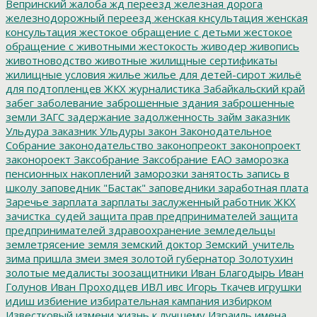
Вепринский
жалоба
жд переезд
железная дорога
железнодорожный переезд
женская кнсультация
женская
консультация
жестокое обращение с детьми
жестокое
обращение с животными
жестокость
живодер
живопись
животноводство
животные
жилищные сертификаты
жилищные условия
жилье
жилье для детей-сирот
жильё
для подтопленцев
ЖКХ
журналистика
Забайкальский край
забег
заболевание
заброшенные здания
заброшенные
земли
ЗАГС
задержание
задолженность
займ
заказник
Ульдура
заказник Ульдуры
закон
Законодательное
Собрание
законодательство
законопреокт
законопроект
законороект
Заксобрание
Заксобрание ЕАО
заморозка
пенсионных накоплений
заморозки
занятость
запись в
школу
заповедник "Бастак"
заповедники
заработная плата
Заречье
зарплата
зарплаты
заслуженный работник ЖКХ
зачистка_судей
защита прав предпринимателей
защита
предпринимателей
здравоохранение
земледельцы
землетрясение
земля
земский доктор
Земский_учитель
зима пришла
змеи
змея
золотой губернатор
Золотухин
золотые медалисты
зоозащитники
Иван Благодырь
Иван
Голунов
Иван Проходцев
ИВЛ
ивс
Игорь Ткачев
игрушки
идиш
избиение
избирательная кампания
избирком
Известковый
измени жизнь к лучшему
Израиль
имена