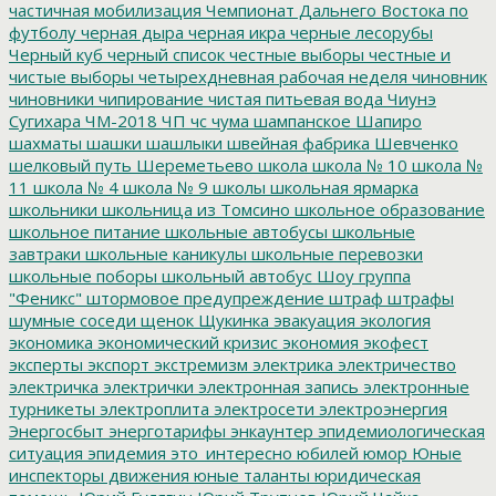
частичная мобилизация
Чемпионат Дальнего Востока по
футболу
черная дыра
черная икра
черные лесорубы
Черный куб
черный список
честные выборы
честные и
чистые выборы
четырехдневная рабочая неделя
чиновник
чиновники
чипирование
чистая питьевая вода
Чиунэ
Сугихара
ЧМ-2018
ЧП
чс
чума
шампанское
Шапиро
шахматы
шашки
шашлыки
швейная фабрика
Шевченко
шелковый путь
Шереметьево
школа
школа № 10
школа №
11
школа № 4
школа № 9
школы
школьная ярмарка
школьники
школьница из Томсино
школьное образование
школьное питание
школьные автобусы
школьные
завтраки
школьные каникулы
школьные перевозки
школьные поборы
школьный автобус
Шоу группа
"Феникс"
штормовое предупреждение
штраф
штрафы
шумные соседи
щенок
Щукинка
эвакуация
экология
экономика
экономический кризис
экономия
экофест
эксперты
экспорт
экстремизм
электрика
электричество
электричка
электрички
электронная запись
электронные
турникеты
электроплита
электросети
электроэнергия
Энергосбыт
энерготарифы
энкаунтер
эпидемиологическая
ситуация
эпидемия
это_интересно
юбилей
юмор
Юные
инспекторы движения
юные таланты
юридическая