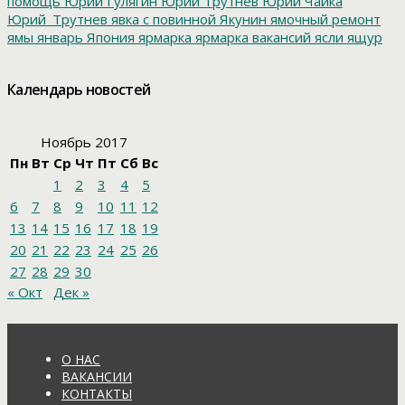
помощь
Юрий Гулягин
Юрий Трутнев
Юрий Чайка
Юрий_Трутнев
явка с повинной
Якунин
ямочный ремонт
ямы
январь
Япония
ярмарка
ярмарка вакансий
ясли
ящур
Календарь новостей
Ноябрь 2017
Пн
Вт
Ср
Чт
Пт
Сб
Вс
1
2
3
4
5
6
7
8
9
10
11
12
13
14
15
16
17
18
19
20
21
22
23
24
25
26
27
28
29
30
« Окт
Дек »
О НАС
ВАКАНСИИ
КОНТАКТЫ