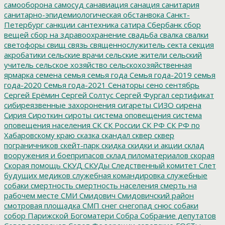
самооборона
самосуд
санавиация
санация
санитария
санитарно-эпидемиологическая обстанвока
Санкт-
Петербург
санкции
сантехника
сатира
Сбербанк
сбор
вещей
сбор на здравоохранение
свадьба
свалка
свалки
светофоры
свищ
связь
священнослужитель
секта
секция
акробатики
сельские врачи
сельские жители
сельский
учитель
сельское хозяйство
сельскохозяйственная
ярмарка
семена
семья
семья года
Семья года-2019
семья
года-2020
Семья года-2021
Сенаторы
сено
сентябрь
Сергей Ерёмин
Сергей Солтус
Сергей Фургал
сертификат
сибиреязвенные захоронения
сигареты
СИЗО
сирена
Сирия
Сироткин
сироты
система оповещения
система
оповещения населения
СК
СК России
СК РФ
СК РФ по
Хабаровскому краю
сказка
скандал
сквер
сквер
пограничников
скейт-парк
скидка
скидки и акции
склад
вооружения и боеприпасов
склад пиломатериалов
скорая
Скорая помощь
СКУД
СКУДы
Следственный комитет
Слет
будущих медиков
служебная командировка
служебные
собаки
смертность
смертность населения
смерть на
рабочем месте
СМИ
Смидович
Смидовичский район
смотровая площадка
СМП
снег
снегопад
снюс
собаки
собор Парижской Богоматери
Собра
Собрание депутатов