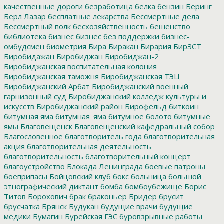
качественные дороги
безработица
белка
бензин
Беринг
Берл Лазар
бесплатные лекарства
Бессмертные дела
Бессмертный полк
бесхозяйственность
бешенство
библиотека
бизнес
бизнес без поддержки
бизнес-
омбудсмен
биометрия
Бира
Биракан
Бирария
БирЗСТ
Биробидажан
Биробиджан
Биробиджан-2
Биробиджанская воспитательная колония
Биробиджанская таможня
Биробиджанская ТЭЦ
Биробиджанский Арбат
Биробиджанский военный
гарнизонный суд
Биробиджанский колледж культуры и
искусств
Биробиджанский район
Бирофельд
биткоин
битумная яма
битумная_яма
битумное болото
битумные
ямы
Благовещенск
Благовещенский кафедральный собор
Благословенное
благотворитель года
благотворительная
акция
благотворительная деятельность
благотворительность
благотворительный концерт
благоустройство
Блокада Ленинграда
боевые патроны
боеприпасы
Бойцовский клуб
бокс
больница
большой
этнографический диктант
бомба
бомбоубежище
Борис
Титов
Борохович
брак
браконьер
Бридер
брусит
брусчатка
Брянск
Будукан
будущие врачи
будущие
медики
Бумагин
Бурейская ГЭС
буровзрывные работы