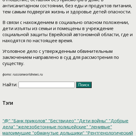
антисанитарном состоянии, без еды и продуктов питания,
тем самым подвергая жизнь и здоровье детей опасности.
В связи с нахождением в социально опасном положении,
дети изъяты из семьи и помещены в учреждение
социальной защиты Еврейской автономной области, где и
находятся по настоящее время.
Уголовное дело с утвержденным обвинительным
заключением направлено в суд для рассмотрения по
существу.
фото: russianworldnews.ru
Найти:
Тэги
"@"
"Банк приколов"
"Бествидео"
"Дети войны"
"Добрые
дела"
"железобетонные полицейские"
"ленивые"
малоимущие
"обманутые дольщики"
"Рентгенологический