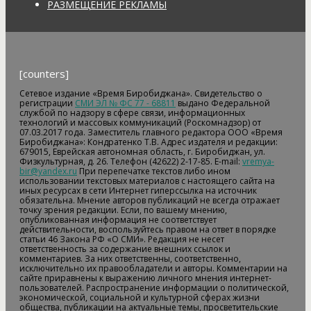
РАЗМЕЩЕНИЕ РЕКЛАМЫ
[counters]
Сетевое издание «Время Биробиджана». Свидетельство о
регистрации
СМИ ЭЛ № ФС 77 - 68811
выдано Федеральной
службой по надзору в сфере связи, информационных
технологий и массовых коммуникаций (Роскомнадзор) от
07.03.2017 года. Заместитель главного редактора ООО «Время
Биробиджана»: Кондратенко Т.В. Адрес издателя и редакции:
679015, Еврейская автономная область, г. Биробиджан, ул.
Физкультурная, д. 26. Телефон (42622) 2-17-85. E-mail:
vremya-
bir@yandex.ru
При перепечатке текстов либо ином
использовании текстовых материалов с настоящего сайта на
иных ресурсах в сети Интернет гиперссылка на источник
обязательна. Мнение авторов публикаций не всегда отражает
точку зрения редакции. Если, по вашему мнению,
опубликованная информация не соответствует
действительности, воспользуйтесь правом на ответ в порядке
статьи 46 Закона РФ «О СМИ». Редакция не несет
ответственность за содержание внешних ссылок и
комментариев. За них ответственны, соответственно,
исключительно их правообладатели и авторы. Комментарии на
сайте приравнены к выражению личного мнения интернет-
пользователей. Распространение информации о политической,
экономической, социальной и культурной сферах жизни
общества, публикации на актуальные темы, просветительские