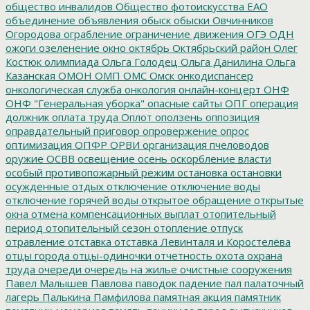
общество инвалидов
Общество фотоискусства ЕАО
объединение
объявления
обыск
обыски
Овчинников
Огородова
ограбление
ограничение движения
ОГЭ
ОДН
ожоги
озеленение
окно
октябрь
Октябрьский район
Олег
Костюк
олимпиада
Ольга Голодец
Ольга Данилина
Ольга
Казанская
ОМОН
ОМП
ОМС
Омск
онкодиспансер
онкологическая служба
онкология
онлайн-концерт
ОНФ
ОНФ "Генеральная уборка"
опасные сайты
ОПГ
операция
должник
оплата труда
Оплот
оползень
оппозиция
оправдательный приговор
опровержение
опрос
оптимизация
ОПФР
ОРВИ
организация пчеловодов
оружие
ОСВВ
освещение
осень
оскорбление власти
особый противопожарный режим
остановка
остановки
осужденные
отдых
отключение
отключение воды
отключение горячей воды
открытое обращение
открытые
окна
отмена компенсационных выплат
отопительный
период
отопительный сезон
отопление
отпуск
отравление
отставка
отставка Левинталя и Коростелёва
отцы города
отцы-одиночки
отчетность
охота
охрана
труда
очереди
очередь на жилье
очистные сооружения
Павел Малышев
Павлова
паводок
падение
пал
палаточный
лагерь
Палькина
Памфилова
памятная акция
памятник