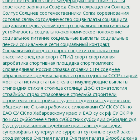
Совет ветеранов
Совет Федерации
советские ГОСТы
советские зарплаты
Совфед
Сокол
сокращения
Солнцев
Солтус
Солцнев
соотечественники
Сопка
соревнования
сотовая связь
сотрудничество
соцвыплаты
соцзащита
социально-культурный центр
социально-политическая
устойчивость
социально-экономическое положение
социальное питание
социальные выплаты
социальные
пенсии
социальные сети
социальный контракт
Социальный фонд
соцопрос
соцсети
соя
спасатели
спасение
спецтранспорт
СПИД
спорт
спортивная
акробатика
спортивная площадка
спорткомплекс
Справедливая Россия
справка
справки
СПЧ
среднее
образование
средняя зарплата
срок годности
СССР
старый
мост
статистика
статья
стела
стимулирующие выплаты
стипендия
стихия
столица
столица ДфО
стоматология
страйкбол
страх
страхование
стрельба
строители
строительство
стройка
студент
студенты
студенческое
общежитие
Стычка рабочих с силовиками
СУ СК
СУ СК по
ЕАО
СУ СК по Хабаровскому краю и ЕАО
су ск рф
СУ СК РФ
по ЕАО
субботнее чтиво
субботник
субсидии
субсидия
суд
Суд
суд присяжных
судебные приставы
судьи
судья
суперасфальт
суперлуние
суррогат
суточные
сухой закон
сход вагонов
Счетная палата
Счетная палата Биробиджана