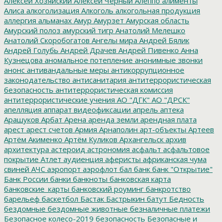
Алексей Хозяйский
Алексей Черный
Алеппо
алименты
Алиса
алкоголизация
Алкоголь
алкогольная продукция
аллергия
альманах
Амур
Амурзет
Амурская область
Амурский полоз
амурский тигр
Анатолий Мелешко
Анатолий Скоробогатов
Ангелы мира
Андрей Бялик
Андрей Голубь
Андрей Драчев
Андрей Пивенко
Анна
Кузнецова
аномальное потепление
анонимные звонки
анонс
антивандальные меры
антикоррупционное
законодательство
антисанитария
антитеррористическая
безопасность
антитеррористическая комиссия
антитеррористические учения
АО "ДГК"
АО "ДРСК"
апелляция
аппарат видеофиксации
апрель
аптека
Арашуков
Арбат
Арена
аренда земли
арендная плата
арест
арест счетов
Армия
Арнаполин
арт-объекты
Артеев
Артём Акименко
Артём Куликов
Архангельск
архив
архитектура
астероид
астрономия
асфальт
асфальтовое
покрытие
Атлет
аудиенция
аферисты
африканская чума
свиней
АЧС
аэропорт
аэрофлот
бал
банк
банк "Открытие"
Банк России
банки
банкноты
банковская карта
банковские_карты
банковский роуминг
банкротство
барельеф
баскетбол
Бастак
Бастрыкин
батут
Бедность
бездомные
бездомные животные
безналичные платежи
Безопасное колесо-2019
безопасность
Безопасные и