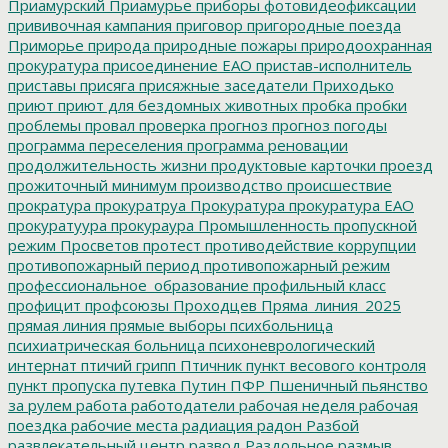
Приамурский
Приамурье
приборы фотовидеофиксации
прививочная кампания
приговор
пригородные поезда
Приморье
природа
природные пожары
природоохранная
прокуратура
присоединение ЕАО
пристав-исполнитель
приставы
присяга
присяжные заседатели
Приходько
приют
приют для бездомных животных
пробка
пробки
проблемы
провал
проверка
прогноз
прогноз погоды
программа переселения
программа реновации
продолжительность жизни
продуктовые карточки
проезд
прожиточный минимум
производство
происшествие
прократура
прокуратруа
Прокуратура
прокуратура ЕАО
прокуратуура
прокураура
Промышленность
пропускной
режим
Просветов
протест
противодействие коррупции
противопожарный период
противопожарный режим
профессиональное_образование
профильный класс
профицит
профсоюзы
Проходцев
Пряма_линия_2025
прямая линия
прямые выборы
психбольница
психиатрическая больница
психоневрологический
интернат
птичий грипп
Птичник
пункт весового контроля
пункт пропуска
путевка
Путин
ПФР
Пшеничный
пьянство
за рулем
работа
работодатели
рабочая неделя
рабочая
поездка
рабочие места
радиация
радон
Разбой
развлекательный центр
развод
Раздольное
размыв