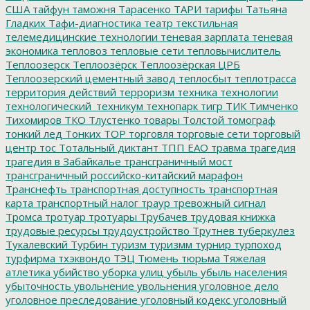
США
тайфун
таможня
Тарасенко
ТАРИ
тарифы
Татьяна
Гладких
Тафи-диагностика
театр
текстильная
телемедицинские технологии
теневая зарплата
теневая
экономика
тепловоз
тепловые сети
тепловычислитель
Теплоозерск
Теплоозёрск
Теплоозёрская ЦРБ
Теплоозерский цементный завод
теплосбыт
теплотрасса
территория действий
терроризм
техника
технологии
технологический_техникум
технопарк
тигр
ТИК
Тимченко
Тихомиров
ТКО
Тлустенко
товары
Толстой
томограф
тонкий лед
Тонких
ТОР
торговля
торговые сети
торговый
центр
тос
Тотальный диктант
ТПП ЕАО
травма
трагедия
трагедия в Забайкалье
трансграничный мост
трансграничный российско-китайский марафон
Транснефть
транспортная доступность
транспортная
карта
транспортный налог
траур
тревожный сигнал
Тромса
тротуар
тротуары
Трубачев
трудовая книжка
трудовые ресурсы
трудоустройство
Трутнев
туберкулез
Тукалевский
Турбин
туризм
туризмм
турнир
турпоход
турфирма
тхэквондо
ТЭЦ
Тюмень
тюрьма
Тяжелая
атлетика
убийство
уборка улиц
убыль
убыль населения
убыточность
увольнение
увольнения
уголовное дело
уголовное преследование
уголовный кодекс
уголовный