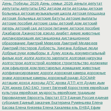
День_Победы_2026
День_семьи_2026
деньги
депутат
депутаты
депутаты ЕАО
детдом
дети
детсады
детская
больница
детская музыкальная школа
детская площадка
детская_больница
детские батуты
детские выплаты
детские пособия
детские сады
детский дом
детский
лагерь
детский сад
детское питание
детское пособие
Джабаров
Джанхотов
дзюдо
диабет
дикие животные
диспансеризация
дистанционка
дистанционное
образование
Дмитрий Меведев
Дмитрий Медведев
Дмитрий Нестеров
Доблесть_Хингана
Добрые люди
Добрые руки
довыборы_в_Думу
дождь
документальный
фильм
долг
долги
долги по зарплате
долговая нагрузка
долгострои
долгострой
долевое строительство
должники
дом офицеров
дом престарелых
домашние животные
допфинансирование
дороги
дорожная камера
дорожные
знаки
дорожные камеры
дорожный радар
ДОСААФ
дотации
доход
доходы
ДПС
дрова
ДТП
дтп
Дудин
дым
ДЭК
дюкер
ЕАО
ЕАО_тонет
Евгений Коростелев
еврейская
культура
еврейская_мудрость
еврейские традиции
Евровидение
Евросеть
Еврстат
ЕГЭ
Единая Россия
единая
субсидия
Единый заказчик
Екатерина Румянцева
Елена
Басова
Елена Князева
Елена Хахалева
ель
ЕНВД
Ефим