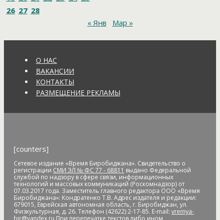
Анатолий Скоробогатов
Ангелы мира
Андрей Бялик
26
27
28
Андрей Голубь
Андрей Драчев
Андрей Пивенко
Анна
« Янв
Мар »
Кузнецова
аномальное потепление
анонимные звонки
анонс
антивандальные меры
антикоррупционное
законодательство
антисанитария
антитеррористическая
безопасность
антитеррористическая комиссия
О НАС
антитеррористические учения
АО "ДГК"
АО "ДРСК"
ВАКАНСИИ
апелляция
аппарат видеофиксации
апрель
аптека
КОНТАКТЫ
Арашуков
Арбат
Арена
аренда земли
арендная плата
РАЗМЕЩЕНИЕ РЕКЛАМЫ
арест
арест счетов
Армия
Арнаполин
арт-объекты
Артеев
Артём Акименко
Артём Куликов
Архангельск
архив
архитектура
астероид
астрономия
асфальт
асфальтовое
покрытие
Атлет
аудиенция
аферисты
африканская чума
свиней
АЧС
аэропорт
аэрофлот
бал
банк
банк "Открытие"
[counters]
Банк России
банки
банкноты
банковская карта
Сетевое издание «Время Биробиджана». Свидетельство о
банковские_карты
банковский роуминг
банкротство
регистрации
СМИ ЭЛ № ФС 77 - 68811
выдано Федеральной
барельеф
баскетбол
Бастак
Бастрыкин
батут
Бедность
службой по надзору в сфере связи, информационных
технологий и массовых коммуникаций (Роскомнадзор) от
бездомные
бездомные животные
безналичные платежи
07.03.2017 года. Заместитель главного редактора ООО «Время
Безопасное колесо-2019
безопасность
Безопасные и
Биробиджана»: Кондратенко Т.В. Адрес издателя и редакции:
679015, Еврейская автономная область, г. Биробиджан, ул.
качественные дороги
безработица
белка
бензин
Беринг
Физкультурная, д. 26. Телефон (42622) 2-17-85. E-mail:
vremya-
bir@yandex.ru
При перепечатке текстов либо ином
Берл Лазар
бесплатные лекарства
Бессмертные дела