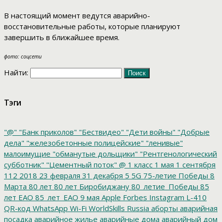
В настоящий момент ведутся аварийно-
восстановительные работы, которые планируют
завершить в ближайшее время.
фото: соцсети
Найти:
Тэги
"@"
"Банк приколов"
"Бествидео"
"Дети войны"
"Добрые
дела"
"железобетонные полицейские"
"ленивые"
малоимущие
"обманутые дольщики"
"Рентгенологический
субботник"
"Цементный поток"
@
1 класс
1 мая
1 сентября
112
2018
23 февраля
31 декабря
5
5G
75-летие Победы
8
Марта
80 лет
80 лет Биробиджану
80_летие_Победы
85
лет ЕАО
85_лет_ЕАО
9 мая
Apple
Forbes
Instagram
L-410
QR-код
WhatsApp
Wi-Fi
WorldSkills Russia
аборты
аварийная
посадка
аварийное жилье
аварийные дома
аварийный дом