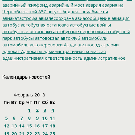
аварийный жилфонд
аварийный мост
авария
авария на
Чернобыльской АЭС
август
Авдалян
авиабилеты
авиакатастрофа
авиалесоохрана
авиасообщение
авиация
автобус
автобусная остановка
автобусные войны
автобусные остановки
автобусные перевозки
автобусный
парк
автобусы
автовокзал
автоклуб
автомобили
автомобиль
автоперевозки
Агада
агитпоезд
аграрии
адвокат
Адвокаты
административная комиссия
административная ответственность
административное
дело
администрация президента
азартные игры
азимут
АЗС
Акименко
активист
акция
акция протеста
Александр
Календарь новостей
Буксман
Александр Винников
Александр Головатый
Александр Золотухин
Александр Козлов
Александр
Левинталь
Александр Ливенталь
Александр Романов
Февраль 2018
Александр Соловьев
Александр Чаплыгин
Александра
Пн
Вт
Ср
Чт
Пт
Сб
Вс
Филиппова
Алексей Корниенко
Алексей Навальный
1
2
3
4
Алексей Хозяйский
Алексей Черный
Алеппо
алименты
Алиса
алкоголизация
Алкоголь
алкогольная продукция
5
6
7
8
9
10
11
аллергия
альманах
Амур
Амурзет
Амурская область
12
13
14
15
16
17
18
Амурский полоз
амурский тигр
Анатолий Мелешко
19
20
21
22
23
24
25