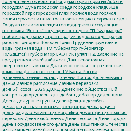
Гольдштейн
гомеопатия
Гордума
горки
горки на Арбате
городская Дума
городская среда
городское кладбище
городской парк
городской пляж
горячая вода
горячая
линия
горячее питание
госавтоинспекция
госархив
госдолг
Госдума
госжилинспекция
господдержка
госслужащие
гостиница "Восток"
госуслуги
госхакупки
ГП "Фармация"
грабеж
град
граница
грант
график подвоза воды
график
работы
Григорий Волохов
Грипп
Грудинин
грунтовые
воды
грязная вода
ГТО
губернатор
губернатор
Гольдштейн
губернатор ЕАО
ГУК
Гулягин
Д
давление на
предпринимателей
дайджест
Дальневосточная
оперативная таможня
Дальневосточная энергетическая
компания
Дальневосточное ГУ Банка России
дальневосточный гектар
Дальний Восток
Дальсельмаш
дамба
дачное расписание
дачные перевозки
дачный_сезон_2026
ДВЖД
Движение общественный
контроль
двор
Дворы
ДГК
дебош
дебошир
дедовщина
Деева
дежурные группы
дезинфекция
декабрь
декларационная компания
декларация
декларация о
доходах
дело Ельчина
демография
демогрфия
денежные
переводы
День влюбленных
День географа
День города
День Государственного флага
День защитника Отечества
день защиты детей
День Знаний
День Конституции РФ