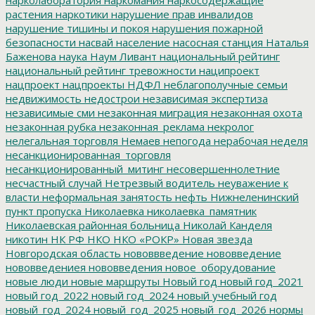
растения
наркотики
нарушение прав инвалидов
нарушение тишины и покоя
нарушения пожарной
безопасности
насвай
население
насосная станция
Наталья
Баженова
наука
Наум Ливант
национальный рейтинг
национальный рейтинг тревожности
наципроект
нацпроект
нацпроекты
НДФЛ
неблагополучные семьи
недвижимость
недострои
независимая экспертиза
независимые сми
незаконная миграция
незаконная охота
незаконная рубка
незаконная_реклама
некролог
нелегальная торговля
Немаев
непогода
нерабочая неделя
несанкционированная_торговля
несанкционированный_митинг
несовершеннолетние
несчастный случай
Нетрезвый водитель
неуважение к
власти
неформальная занятость
нефть
Нижнеленинский
пункт пропуска
Николаевка
николаевка_памятник
Николаевская районная больница
Николай Канделя
никотин
НК РФ
НКО
НКО «РОКР»
Новая звезда
Новгородская область
нововвведение
нововведение
нововведениея
нововведения
новое_оборудование
новые люди
новые маршруты
Новый год
новый год_2021
новый год_2022
новый год_2024
новый учебный год
новый_год_2024
новый_год_2025
новый_год_2026
нормы