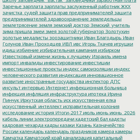
Заречье
зарплата
зарплаты
заслуженный работник ЖКХ
зачистка_судей
защита прав предпринимателей
защита
предпринимателей
здравоохранение
земледельцы
землетрясение
земля
земский доктор
Земский_учитель
зима пришла
змеи
змея
золотой губернатор
Золотухин
золотые медалисты
зоозащитники
Иван Благодырь
Иван
Голунов
Иван Проходцев
ИВЛ
ивс
Игорь Ткачев
игрушки
идиш
избиение
избирательная кампания
избирком
Известковый
измени жизнь к лучшему
Израиль
имена
импорт
инвалиды
инвестирование
инвестиции
инвестиционные проекты
индекс самоизоляции
индекс
человеческого развития
индексация
инновационное
развитие
иностранные государства
инспектор ДПС
инсульт
интервью
Интернет
инфекционная больница
инфекция
инфляция
инфраструктура
ипотека
Ирина
Пинчук
Иркутская область
иск
искусственная елка
искусственный_интеллект
исправительная колония
исследование
история
Итоги-2017
июль
июнь
июнь_2026
кабель линии электропередачи
кадетский бал
кадеты
кадровая чехарда
кадры
казаки
Казань
Казначейство
России
календарь
календарь праздников
камера
камеры
Камчатка
Камчатский край
канализация
капитальный