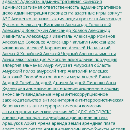
адвокат
Адвокаты
административная комиссия
административная ответственность
административное
дело
администрация президента
азартные игры
азимут
АЗС
Акименко
активист
акция
акция протеста
Александр
Буксман
Александр Винников
Александр Головатый
Александр Золотухин
Александр Козлов
Александр
Левинталь
Александр Ливенталь
Александр Романов
Александр Соловьев
Александр Чаплыгин
Александра
Филиппова
Алексей Корниенко
Алексей Навальный
Алексей Хозяйский
Алексей Черный
Алеппо
алименты
Алиса
алкоголизация
Алкоголь
алкогольная продукция
аллергия
альманах
Амур
Амурзет
Амурская область
Амурский полоз
амурский тигр
Анатолий Мелешко
Анатолий Скоробогатов
Ангелы мира
Андрей Бялик
Андрей Голубь
Андрей Драчев
Андрей Пивенко
Анна
Кузнецова
аномальное потепление
анонимные звонки
анонс
антивандальные меры
антикоррупционное
законодательство
антисанитария
антитеррористическая
безопасность
антитеррористическая комиссия
антитеррористические учения
АО "ДГК"
АО "ДРСК"
апелляция
аппарат видеофиксации
апрель
аптека
Арашуков
Арбат
Арена
аренда земли
арендная плата
арест
арест счетов
Армия
Арнаполин
арт-объекты
Артеев