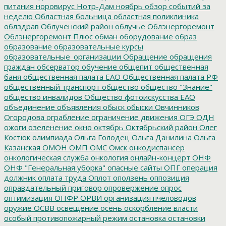
питания
норовирус
Нотр-Дам
ноябрь
обзор событий за
неделю
Областная больница
областная поликлиника
облздрав
Облученский район
облучье
Облэнергоремонт
Облэнергоремонт Плюс
обман
оборудование
образ
образование
образовательные курсы
образовательные_организации
Обращение
обращения
граждан
обсерватор
обучение
общепит
общественная
баня
общественная палата ЕАО
Общественная палата РФ
общественный транспорт
общество
общество "Знание"
общество инвалидов
Общество фотоискусства ЕАО
объединение
объявления
обыск
обыски
Овчинников
Огородова
ограбление
ограничение движения
ОГЭ
ОДН
ожоги
озеленение
окно
октябрь
Октябрьский район
Олег
Костюк
олимпиада
Ольга Голодец
Ольга Данилина
Ольга
Казанская
ОМОН
ОМП
ОМС
Омск
онкодиспансер
онкологическая служба
онкология
онлайн-концерт
ОНФ
ОНФ "Генеральная уборка"
опасные сайты
ОПГ
операция
должник
оплата труда
Оплот
оползень
оппозиция
оправдательный приговор
опровержение
опрос
оптимизация
ОПФР
ОРВИ
организация пчеловодов
оружие
ОСВВ
освещение
осень
оскорбление власти
особый противопожарный режим
остановка
остановки