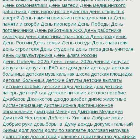
День космонавтики
День матери
День медицинского
работника
День народного единства
день открытых
дверей
День памяти воина-интернационалиста
День
памяти и скорби
День пионерии
День Победы
День
пограничника
День работника ЖКХ
День работника
культуры
день работника транспорта
День рождения
День России
День семьи
День соседа
День спасателя
день строителя
День студента
день тигра
день учителя
день физкультурника
День флага России
День_Победы_2026
День_семьи_2026
деньги
депутат
депутаты
депутаты ЕАО
детдом
дети
детсады
детская
больница
детская музыкальная школа
детская площадка
детская_больница
детские батуты
детские выплаты
детские пособия
детские сады
детский дом
детский
лагерь
детский сад
детское питание
детское пособие
Джабаров
Джанхотов
дзюдо
диабет
дикие животные
диспансеризация
дистанционка
дистанционное
образование
Дмитрий Меведев
Дмитрий Медведев
Дмитрий Нестеров
Доблесть_Хингана
Добрые люди
Добрые руки
довыборы_в_Думу
дождь
документальный
фильм
долг
долги
долги по зарплате
долговая нагрузка
долгострои
долгострой
долевое строительство
должники