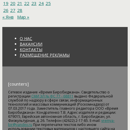
19
20
21
22
23
24
25
26
27
28
« Янв
Мар »
О НАС
ВАКАНСИИ
КОНТАКТЫ
РАЗМЕЩЕНИЕ РЕКЛАМЫ
[counters]
Сетевое издание «Время Биробиджана». Свидетельство о
регистрации
СМИ ЭЛ № ФС 77 - 68811
выдано Федеральной
службой по надзору в сфере связи, информационных
технологий и массовых коммуникаций (Роскомнадзор) от
07.03.2017 года. Заместитель главного редактора ООО «Время
Биробиджана»: Кондратенко Т.В. Адрес издателя и редакции:
679015, Еврейская автономная область, г. Биробиджан, ул.
Физкультурная, д. 26. Телефон (42622) 2-17-85. E-mail:
vremya-
bir@yandex.ru
При перепечатке текстов либо ином
использовании текстовых материалов с настоящего сайта на