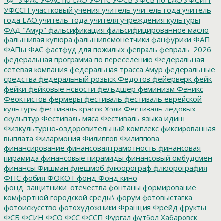
УФССП
участковый
учения
учитель
учитель года
учитель
года ЕАО
учитель_года
учителя
учреждения культуры
ФАД "Амур"
фальсификация
фальсифицированное масло
фальшивая купюра
фальшивомонетчики
фанфурики
ФАП
ФАПы
ФАС
фастфуд для пожилых
февраль
февраль_2026
федеральная программа по переселению
Федеральная
сетевая компания
федеральная трасса Амур
федеральные
средства
федеральный розыск
Федотов
фейерверк
фейк
фейки
фейковые новости
фельдшер
феминизм
Феникс
Феоктистов
фермеры
фестиваль
фестиваль еврейской
культуры
фестиваль красок Холи
Фестиваль ледовых
скульптур
Фестиваль мяса
Фестиваль языка идиш
Физкультурно-оздоровительный комплекс
фиксированная
выплата
Филармония
Филиппов
Филиппова
финансирование
финансовая грамотность
финансовая
пирамида
финансовые пирамиды
финансовый омбудсмен
финансы
Фишман
флешмоб
флюорограф
флюорография
ФНС
фобия
ФОКОТ
фонд
Фонд кино
фонд_защитники_отечества
фонтаны
формирование
комфортной городской среды\
форум
фотовыставка
фотоискусство
фотохудожники
Франция
Фрейд
фрукты
ФСБ
ФСИН
ФСО
ФСС
ФССП
Фургал
футбол
Хабаровск