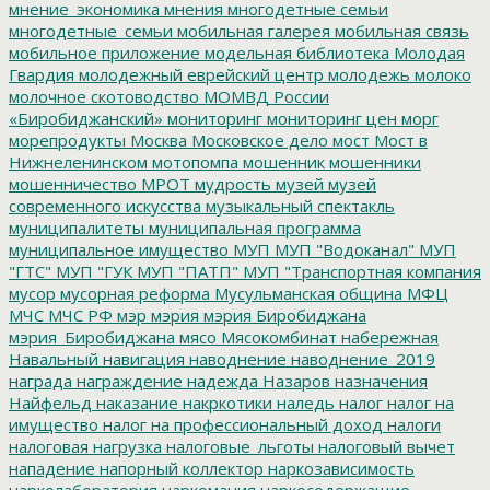
мнение_экономика
мнения
многодетные семьи
многодетные_семьи
мобильная галерея
мобильная связь
мобильное приложение
модельная библиотека
Молодая
Гвардия
молодежный еврейский центр
молодежь
молоко
молочное скотоводство
МОМВД России
«Биробиджанский»
мониторинг
мониторинг цен
морг
морепродукты
Москва
Московское дело
мост
Мост в
Нижнеленинском
мотопомпа
мошенник
мошенники
мошенничество
МРОТ
мудрость
музей
музей
современного искусства
музыкальный спектакль
муниципалитеты
муниципальная программа
муниципальное имущество
МУП
МУП "Водоканал"
МУП
"ГТС"
МУП "ГУК
МУП "ПАТП"
МУП "Транспортная компания
мусор
мусорная реформа
Мусульманская община
МФЦ
МЧС
МЧС РФ
мэр
мэрия
мэрия Биробиджана
мэрия_Биробиджана
мясо
Мясокомбинат
набережная
Навальный
навигация
наводнение
наводнение_2019
награда
награждение
надежда
Назаров
назначения
Найфельд
наказание
накркотики
наледь
налог
налог на
имущество
налог на профессиональный доход
налоги
налоговая нагрузка
налоговые_льготы
налоговый вычет
нападение
напорный коллектор
наркозависимость
нарколаборатория
наркомания
наркосодержащие