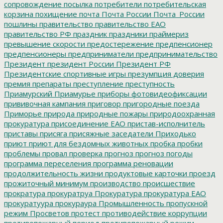
сопровождение
посылка
потребители
потребительская
корзина
похищение
почта
Почта России
Почта_России
пошлины
правительство
правительство ЕАО
правительство РФ
праздник
праздники
праймериз
превышение скорости
предостережение
предпенсионер
предпенсионеры
предприниматели
предпринимательство
Президент
президент России
Президент РФ
Президентские спортивные игры
презумпция доверия
премия
препараты
преступление
преступность
Приамурский
Приамурье
приборы фотовидеофиксации
прививочная кампания
приговор
пригородные поезда
Приморье
природа
природные пожары
природоохранная
прокуратура
присоединение ЕАО
пристав-исполнитель
приставы
присяга
присяжные заседатели
Приходько
приют
приют для бездомных животных
пробка
пробки
проблемы
провал
проверка
прогноз
прогноз погоды
программа переселения
программа реновации
продолжительность жизни
продуктовые карточки
проезд
прожиточный минимум
производство
происшествие
прократура
прокуратруа
Прокуратура
прокуратура ЕАО
прокуратуура
прокураура
Промышленность
пропускной
режим
Просветов
протест
противодействие коррупции
противопожарный период
противопожарный режим