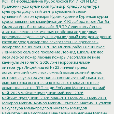
КСН
КТ-исследование
Кубок лосося
КУГИ
КУГИ ЕАО
Кудесник
кудо
кулинария
Кульдкр
Кульдур
культура
культурно досуговый центр
купальный сезон
купальный_сезон
купюры
Кураж
курение
Куренков
курсы
курсы повышения квалификации
КФХ
лаборатория
Лаг ба-
Омер
лагерь
Лагошина
лайк
ЛДПР
Левинталь
Легкая
атлетика
легкоатлетическая пробежка
лед
ледовая
переправа
ледовые скульптуры
ледовый городок
ледовый
каток
ледоход
лекарства
лекарственные препараты
лекарство
Ленинская ЦРБ
Ленинский район
Ленинское
Ленинское сельское поселение
Леонид Школьник
лес
леса
лесной пожар
лесные пожары
лесопилка
летние
каникулы
лето
лето_2026
лжетерроризм
лимон
литература
Лицей
лицей № 23
личный прием
логистический комплеск
ложный вызов
ложный донос
лотерея
лоукостер
лунное затмение
лучший спасатель
лыжная гонка
льготная ипотека
льготники
льготные
лекарства
льготы
ЛЭП
люди ЕАО
люк
Магнитогорск
май
май_2026
майские праздники
майские_2026
майские_праздники_2026
МАК-2019
Мак-2020
Мак-2021
Макаров
Максим Акимов
Максим Семенов
Максим Шупиков
макулатура
Мама-предприниматель
Мамедов
маммография
мамография
мандарин
мандарины
Марвин