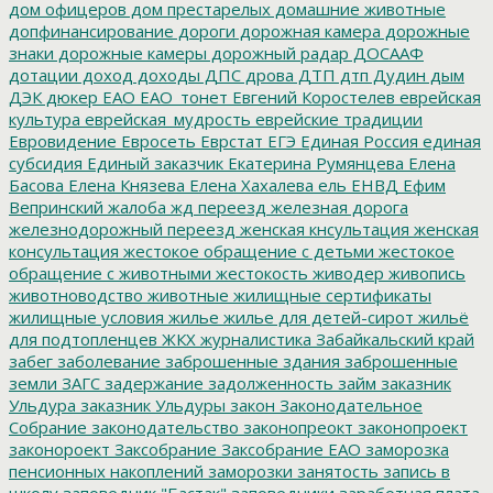
дом офицеров
дом престарелых
домашние животные
допфинансирование
дороги
дорожная камера
дорожные
знаки
дорожные камеры
дорожный радар
ДОСААФ
дотации
доход
доходы
ДПС
дрова
ДТП
дтп
Дудин
дым
ДЭК
дюкер
ЕАО
ЕАО_тонет
Евгений Коростелев
еврейская
культура
еврейская_мудрость
еврейские традиции
Евровидение
Евросеть
Еврстат
ЕГЭ
Единая Россия
единая
субсидия
Единый заказчик
Екатерина Румянцева
Елена
Басова
Елена Князева
Елена Хахалева
ель
ЕНВД
Ефим
Вепринский
жалоба
жд переезд
железная дорога
железнодорожный переезд
женская кнсультация
женская
консультация
жестокое обращение с детьми
жестокое
обращение с животными
жестокость
живодер
живопись
животноводство
животные
жилищные сертификаты
жилищные условия
жилье
жилье для детей-сирот
жильё
для подтопленцев
ЖКХ
журналистика
Забайкальский край
забег
заболевание
заброшенные здания
заброшенные
земли
ЗАГС
задержание
задолженность
займ
заказник
Ульдура
заказник Ульдуры
закон
Законодательное
Собрание
законодательство
законопреокт
законопроект
законороект
Заксобрание
Заксобрание ЕАО
заморозка
пенсионных накоплений
заморозки
занятость
запись в
школу
заповедник "Бастак"
заповедники
заработная плата