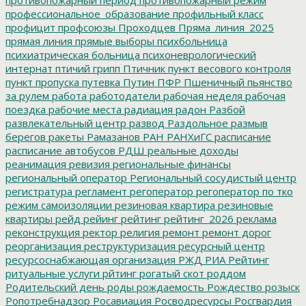
профессиональное_образование
профильный класс
профицит
профсоюзы
Проходцев
Пряма_линия_2025
прямая линия
прямые выборы
психбольница
психиатрическая больница
психоневрологический
интернат
птичий грипп
Птичник
пункт весового контроля
пункт пропуска
путевка
Путин
ПФР
Пшеничный
пьянство
за рулем
работа
работодатели
рабочая неделя
рабочая
поездка
рабочие места
радиация
радон
Разбой
развлекательный центр
развод
Раздольное
размыв
берегов
ракеты
Рамазанов
РАН
РАНХиГС
расписание
расписание автобусов
РДШ
реальные доходы
реанимация
ревизия
региональные финансы
региональный оператор
Региональный сосудистый центр
регистратура
регламент
регоператор
регоператор по тко
режим самоизоляции
резиновая квартира
резиновые
квартиры
рейд
рейинг
рейтинг
рейтинг_2026
реклама
реконструкция
ректор
религия
ремонт
ремонт дорог
реорганизация
реструктуризация
ресурсный центр
ресурсоснабжающая организация
РЖД
РИА Рейтинг
ритуальные услуги
рйтинг
рогатый скот
роддом
Родительский день
роды
рождаемость
Рождество
розыск
Ропотребнадзор
Росавиация
Росводресурсы
Росгвардия