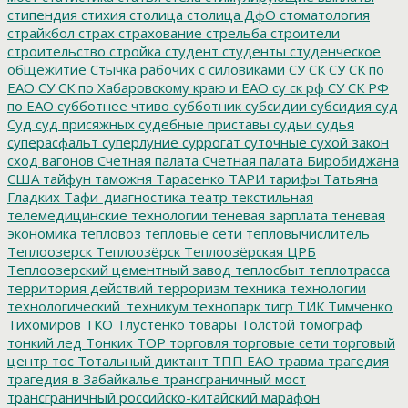
стипендия
стихия
столица
столица ДфО
стоматология
страйкбол
страх
страхование
стрельба
строители
строительство
стройка
студент
студенты
студенческое
общежитие
Стычка рабочих с силовиками
СУ СК
СУ СК по
ЕАО
СУ СК по Хабаровскому краю и ЕАО
су ск рф
СУ СК РФ
по ЕАО
субботнее чтиво
субботник
субсидии
субсидия
суд
Суд
суд присяжных
судебные приставы
судьи
судья
суперасфальт
суперлуние
суррогат
суточные
сухой закон
сход вагонов
Счетная палата
Счетная палата Биробиджана
США
тайфун
таможня
Тарасенко
ТАРИ
тарифы
Татьяна
Гладких
Тафи-диагностика
театр
текстильная
телемедицинские технологии
теневая зарплата
теневая
экономика
тепловоз
тепловые сети
тепловычислитель
Теплоозерск
Теплоозёрск
Теплоозёрская ЦРБ
Теплоозерский цементный завод
теплосбыт
теплотрасса
территория действий
терроризм
техника
технологии
технологический_техникум
технопарк
тигр
ТИК
Тимченко
Тихомиров
ТКО
Тлустенко
товары
Толстой
томограф
тонкий лед
Тонких
ТОР
торговля
торговые сети
торговый
центр
тос
Тотальный диктант
ТПП ЕАО
травма
трагедия
трагедия в Забайкалье
трансграничный мост
трансграничный российско-китайский марафон