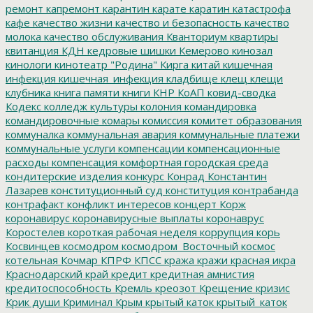
ремонт
капремонт
карантин
карате
каратин
катастрофа
кафе
качество жизни
качество и безопасность
качество
молока
качество обслуживания
Кванториум
квартиры
квитанция
КДН
кедровые шишки
Кемерово
кинозал
кинологи
кинотеатр "Родина"
Кирга
китай
кишечная
инфекция
кишечная_инфекция
кладбище
клещ
клещи
клубника
книга памяти
книги
КНР
КоАП
ковид-сводка
Кодекс
колледж культуры
колония
командировка
командировочные
комары
комиссия
комитет образования
коммуналка
коммунальная авария
коммунальные платежи
коммунальные услуги
компенсации
компенсационные
расходы
компенсация
комфортная городская среда
кондитерские изделия
конкурс
Конрад
Константин
Лазарев
конституционный суд
конституция
контрабанда
контрафакт
конфликт интересов
концерт
Корж
коронавирус
коронавирусные выплаты
коронаврус
Коростелев
короткая рабочая неделя
коррупция
корь
Косвинцев
космодром
космодром_Восточный
космос
котельная
Кочмар
КПРФ
КПСС
кража
кражи
красная икра
Краснодарский край
кредит
кредитная амнистия
кредитоспособность
Кремль
креозот
Крещение
кризис
Крик души
Криминал
Крым
крытый каток
крытый_каток