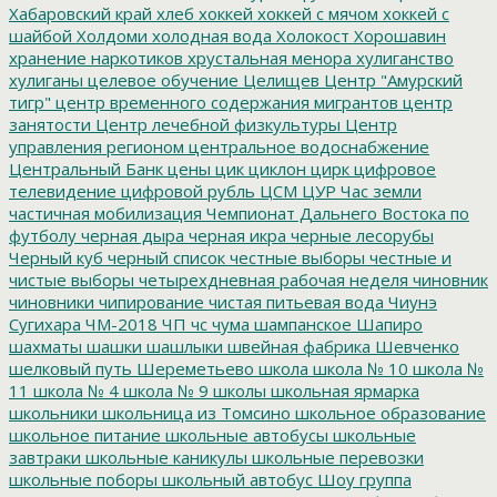
Хабаровский край
хлеб
хоккей
хоккей с мячом
хоккей с
шайбой
Холдоми
холодная вода
Холокост
Хорошавин
хранение наркотиков
хрустальная менора
хулиганство
хулиганы
целевое обучение
Целищев
Центр "Амурский
тигр"
центр временного содержания мигрантов
центр
занятости
Центр лечебной физкультуры
Центр
управления регионом
центральное водоснабжение
Центральный Банк
цены
цик
циклон
цирк
цифровое
телевидение
цифровой рубль
ЦСМ
ЦУР
Час земли
частичная мобилизация
Чемпионат Дальнего Востока по
футболу
черная дыра
черная икра
черные лесорубы
Черный куб
черный список
честные выборы
честные и
чистые выборы
четырехдневная рабочая неделя
чиновник
чиновники
чипирование
чистая питьевая вода
Чиунэ
Сугихара
ЧМ-2018
ЧП
чс
чума
шампанское
Шапиро
шахматы
шашки
шашлыки
швейная фабрика
Шевченко
шелковый путь
Шереметьево
школа
школа № 10
школа №
11
школа № 4
школа № 9
школы
школьная ярмарка
школьники
школьница из Томсино
школьное образование
школьное питание
школьные автобусы
школьные
завтраки
школьные каникулы
школьные перевозки
школьные поборы
школьный автобус
Шоу группа