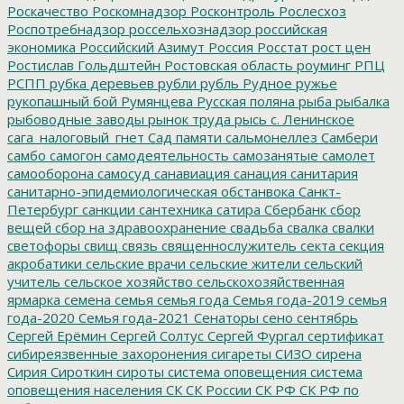
Роскачество
Роскомнадзор
Росконтроль
Рослесхоз
Роспотребнадзор
россельхознадзор
российская
экономика
Российский Азимут
Россия
Росстат
рост цен
Ростислав Гольдштейн
Ростовская область
роуминг
РПЦ
РСПП
рубка деревьев
рубли
рубль
Рудное
ружье
рукопашный бой
Румянцева
Русская поляна
рыба
рыбалка
рыбоводные заводы
рынок труда
рысь
с. Ленинское
сага_налоговый_гнет
Сад памяти
сальмонеллез
Самбери
самбо
самогон
самодеятельность
самозанятые
самолет
самооборона
самосуд
санавиация
санация
санитария
санитарно-эпидемиологическая обстанвока
Санкт-
Петербург
санкции
сантехника
сатира
Сбербанк
сбор
вещей
сбор на здравоохранение
свадьба
свалка
свалки
светофоры
свищ
связь
священнослужитель
секта
секция
акробатики
сельские врачи
сельские жители
сельский
учитель
сельское хозяйство
сельскохозяйственная
ярмарка
семена
семья
семья года
Семья года-2019
семья
года-2020
Семья года-2021
Сенаторы
сено
сентябрь
Сергей Ерёмин
Сергей Солтус
Сергей Фургал
сертификат
сибиреязвенные захоронения
сигареты
СИЗО
сирена
Сирия
Сироткин
сироты
система оповещения
система
оповещения населения
СК
СК России
СК РФ
СК РФ по