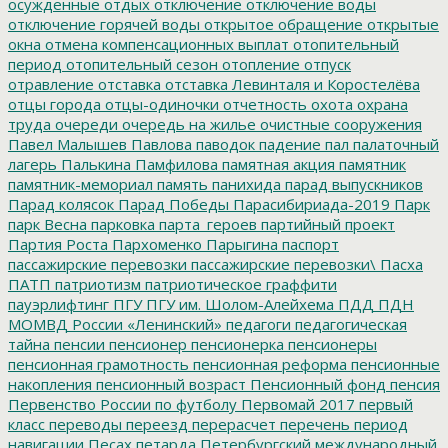
осужденные
отдых
отключение
отключение воды
отключение горячей воды
открытое обращение
открытые
окна
отмена компенсационных выплат
отопительный
период
отопительный сезон
отопление
отпуск
отравление
отставка
отставка Левинталя и Коростелёва
отцы города
отцы-одиночки
отчетность
охота
охрана
труда
очереди
очередь на жилье
очистные сооружения
Павел Малышев
Павлова
паводок
падение
пал
палаточный
лагерь
Палькина
Памфилова
памятная акция
памятник
памятник-мемориал
память
панихида
парад выпускников
Парад колясок
Парад Победы
Парасибириада-2019
Парк
парк Весна
парковка
парта_героев
партийный проект
Партия Роста
Пархоменко
Парыгина
паспорт
пассажирские перевозки
пассажирские перевозки\
Пасха
ПАТП
патриотизм
патриотическое граффити
пауэрлифтинг
ПГУ
ПГУ им. Шолом-Алейхема
ПДД
ПДН
МОМВД России «Ленинский»
педагоги
педагогическая
тайна
пенсии
пенсионер
пенсионерка
пенсионеры
пенсионная грамотность
пенсионная реформа
пенсионные
накопления
пенсионный возраст
Пенсионный фонд
пенсия
Первенство России по футболу
Первомай 2017
первый
класс
переводы
переезд
перерасчет
перечень
период
навигации
Песах
петарда
Петербургский международный