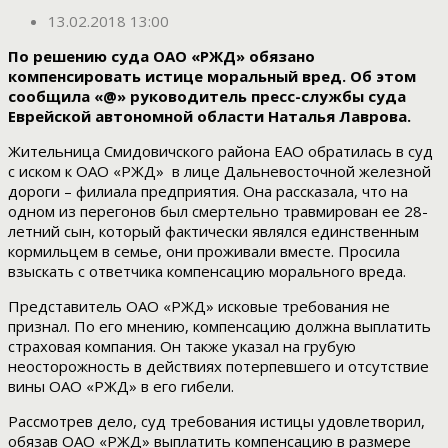
13.02.2018 13:00
По решению суда ОАО «РЖД» обязано
компенсировать истице моральный вред
. Об этом
сообщила «@» руководитель пресс-службы суда
Еврейской автономной области Наталья Лаврова.
Жительница Смидовичского района ЕАО обратилась в суд
с иском к ОАО «РЖД» в лице Дальневосточной железной
дороги – филиала предприятия. Она рассказала, что на
одном из перегонов был смертельно травмирован ее 28-
летний сын, который фактически являлся единственным
кормильцем в семье, они проживали вместе. Просила
взыскать с ответчика компенсацию морального вреда.
Представитель ОАО «РЖД» исковые требования не
признал. По его мнению, компенсацию должна выплатить
страховая компания. Он также указал на грубую
неосторожность в действиях потерпевшего и отсутствие
вины ОАО «РЖД» в его гибели.
Рассмотрев дело, суд требования истицы удовлетворил,
обязав ОАО «РЖД» выплатить компенсацию в размере