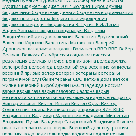
Бурятия
Бюджет
бюджет 2017
бюджет Биробиджана
бюджетники
бюджетные деньги
бюджетные организации
бюджетные средства
бюджетные учреждения
бюджетный кредит
бюрократия
В. Путин
В.И. Ленин
Вадим Зингман
вакцина
вакцинация
Валдгейм
Валдгеймский детдом
валежник
Валентин Брусиловский
Валентин Коровин
Валентина Матвиенко
Валерий
Дранников
вандализм
вандалы
Васильева
ВВО
ВВП
Вебер
Великан
Великая Октябрьская социалистическая
революция
Великая Отечественная война
велодорожка
велопробег
велосипед
Верховный суд
весенние каникулы
весенний призыв
ветер
ветеран
ветераны
ветераны
пограничной службы
ветераны_СВО
ветхие дома
ветхое
жилье
Вечерний Биробиджан
ВЖС "Надежда России"
взрыв
взрыв газа
взрыв газового баллона
взрыв
метеорита
взятка
взятки
видеокамеры
видеорегистратор
Виктор Ишавев
Виктор Ишаев
Виктор Орёл
Виктор
Солнцев
викторина
Винников
вице-премьер
ВИЧ
ВККС
Владивосток
Владимир Марковский
Владимир Мишустин
Владимир Путин
Владимир Сахаровский
Владимир Якушев
власть
внеплановая проверка
Внешний долг
внутренняя
политика
вода
водители
водка
водоемы
водоисточник