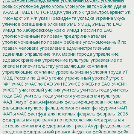
розыск
уголоное дело
уголь
угон
угон автомобиля
удача
УЖАСЫ НАШЕГО ГОРОДКА
узи
УК
УК "ДомСтроСервис"
УК
"Монарх"
УК РФ
указ Президента
укладка
Украина
укусы
уличное освещение
Улюкаев
УМВ
УМВД
УМВД по ЕАО
УМВД по Хабаровскому краю
УМВД России по ЕАО
уполномоченный по правам предпринимателей
уполномоченный по правам ребенка
уполномоченный по
правам человека
управление административными
зданиями
Управление ЖКХ мэрии города
управление
здравоохранения
управление культуры
управление по
опеке и попечительству
управляющая компания
управляющие компании
уровень жизни
условия труда
УТ
МВД России по ДФО
утечка
утраченный урожай
утро с
"@"
УФАС
УФАС по ЕАО
УФНС
УФСБ
УФСБ по ЕАО
УФСИН
УФССП
участковый
учения
учитель
учитель года
учитель
года ЕАО
учитель_года
учителя
учреждения культуры
ФАД "Амур"
фальсификация
фальсифицированное масло
фальшивая купюра
фальшивомонетчики
фанфурики
ФАП
ФАПы
ФАС
фастфуд для пожилых
февраль
февраль_2026
федеральная программа по переселению
Федеральная
сетевая компания
федеральная трасса Амур
федеральные
средства
федеральный розыск
Федотов
фейерверк
фейк