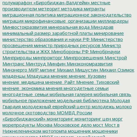
полумарафон «Биробиджан-Валдгейм»
местные
производители
метеорит
методика
мигранты
миграционная политика
миграционное законодательство
миграция
микрофинансовые_организации
миллиардеры
Минвостокразвития
минеральная вода
Минздрав
минимальный размер заработной платы
минирование
министерство образования и науки РФ
Министерство
просвещения
министр природных ресурсов
Министр
строительства и ЖКХ
Минобороны РФ
Минобрнауки
Минприроды
минпромторг
Минпросвещения
Минстрой
Минтранс
Минтруд
Минфин
Минэкономразвития
Минэнерго
МИР
митинг
Михаил Мишустин
Михаил Озимок
младенцы
Младушка
мнение
мнение_Кузовин
мнение_медицина
мнение_Райт
Мнение_Тиховский
мнение_экономика
мнения
многодетные семьи
многодетные_семьи
мобильная галерея
мобильная связь
мобильное приложение
модельная библиотека
Молодая
Гвардия
молодежный еврейский центр
молодежь
молоко
молочное скотоводство
МОМВД России
«Биробиджанский»
мониторинг
мониторинг цен
морг
морепродукты
Москва
Московское дело
мост
Мост в
Нижнеленинском
мотопомпа
мошенник
мошенники
мошенничество
МРОТ
мудрость
музей
музей