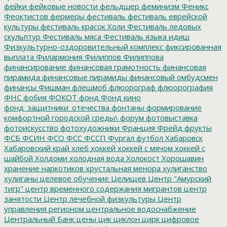
фейки
фейковые новости
фельдшер
феминизм
Феникс
Феоктистов
фермеры
фестиваль
фестиваль еврейской
культуры
фестиваль красок Холи
Фестиваль ледовых
скульптур
Фестиваль мяса
Фестиваль языка идиш
Физкультурно-оздоровительный комплекс
фиксированная
выплата
Филармония
Филиппов
Филиппова
финансирование
финансовая грамотность
финансовая
пирамида
финансовые пирамиды
финансовый омбудсмен
финансы
Фишман
флешмоб
флюорограф
флюорография
ФНС
фобия
ФОКОТ
фонд
Фонд кино
фонд_защитники_отечества
фонтаны
формирование
комфортной городской среды\
форум
фотовыставка
фотоискусство
фотохудожники
Франция
Фрейд
фрукты
ФСБ
ФСИН
ФСО
ФСС
ФССП
Фургал
футбол
Хабаровск
Хабаровский край
хлеб
хоккей
хоккей с мячом
хоккей с
шайбой
Холдоми
холодная вода
Холокост
Хорошавин
хранение наркотиков
хрустальная менора
хулиганство
хулиганы
целевое обучение
Целищев
Центр "Амурский
тигр"
центр временного содержания мигрантов
центр
занятости
Центр лечебной физкультуры
Центр
управления регионом
центральное водоснабжение
Центральный Банк
цены
цик
циклон
цирк
цифровое