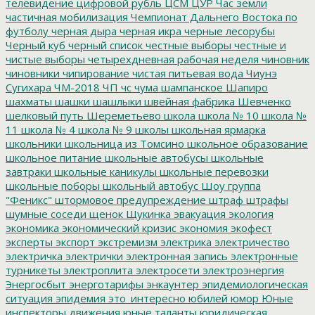
телевидение
цифровой рубль
ЦСМ
ЦУР
Час земли
частичная мобилизация
Чемпионат Дальнего Востока по
футболу
черная дыра
черная икра
черные лесорубы
Черный куб
черный список
честные выборы
честные и
чистые выборы
четырехдневная рабочая неделя
чиновник
чиновники
чипирование
чистая питьевая вода
Чиунэ
Сугихара
ЧМ-2018
ЧП
чс
чума
шампанское
Шапиро
шахматы
шашки
шашлыки
швейная фабрика
Шевченко
шелковый путь
Шереметьево
школа
школа № 10
школа №
11
школа № 4
школа № 9
школы
школьная ярмарка
школьники
школьница из Томсино
школьное образование
школьное питание
школьные автобусы
школьные
завтраки
школьные каникулы
школьные перевозки
школьные поборы
школьный автобус
Шоу группа
"Феникс"
штормовое предупреждение
штраф
штрафы
шумные соседи
щенок
Щукинка
эвакуация
экология
экономика
экономический кризис
экономия
экофест
эксперты
экспорт
экстремизм
электрика
электричество
электричка
электрички
электронная запись
электронные
турникеты
электроплита
электросети
электроэнергия
Энергосбыт
энерготарифы
энкаунтер
эпидемиологическая
ситуация
эпидемия
это_интересно
юбилей
юмор
Юные
инспекторы движения
юные таланты
юридическая