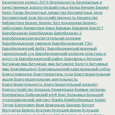
Безопасное колесо-2019
безопасность
Безопасные и
качественные дороги
безработица
белка
бензин
Беринг
Берл Лазар
бесплатные лекарства
Бессмертные дела
Бессмертный полк
бесхозяйственность
бешенство
библиотека
бизнес
бизнес без поддержки
бизнес-
омбудсмен
биометрия
Бира
Биракан
Бирария
БирЗСТ
Биробидажан
Биробиджан
Биробиджан-2
Биробиджанская воспитательная колония
Биробиджанская таможня
Биробиджанская ТЭЦ
Биробиджанский Арбат
Биробиджанский военный
гарнизонный суд
Биробиджанский колледж культуры и
искусств
Биробиджанский район
Бирофельд
биткоин
битумная яма
битумная_яма
битумное болото
битумные
ямы
Благовещенск
Благовещенский кафедральный собор
Благословенное
благотворитель года
благотворительная
акция
благотворительная деятельность
благотворительность
благотворительный концерт
благоустройство
Блокада Ленинграда
боевые патроны
боеприпасы
Бойцовский клуб
бокс
больница
большой
этнографический диктант
бомба
бомбоубежище
Борис
Титов
Борохович
брак
браконьер
Бридер
брусит
брусчатка
Брянск
Будукан
будущие врачи
будущие
медики
Бумагин
Бурейская ГЭС
буровзрывные работы