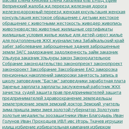
Вепринский
жалоба
жд переезд
железная дорога
железнодорожный переезд
женская кнсультация
женская
консультация
жестокое обращение с детьми
жестокое
обращение с животными
жестокость
живодер
живопись
животноводство
животные
жилищные сертификаты
жилищные условия
жилье
жилье для детей-сирот
жильё
для подтопленцев
ЖКХ
журналистика
Забайкальский край
забег
заболевание
заброшенные здания
заброшенные
земли
ЗАГС
задержание
задолженность
займ
заказник
Ульдура
заказник Ульдуры
закон
Законодательное
Собрание
законодательство
законопреокт
законопроект
законороект
Заксобрание
Заксобрание ЕАО
заморозка
пенсионных накоплений
заморозки
занятость
запись в
школу
заповедник "Бастак"
заповедники
заработная плата
Заречье
зарплата
зарплаты
заслуженный работник ЖКХ
зачистка_судей
защита прав предпринимателей
защита
предпринимателей
здравоохранение
земледельцы
землетрясение
земля
земский доктор
Земский_учитель
зима пришла
змеи
змея
золотой губернатор
Золотухин
золотые медалисты
зоозащитники
Иван Благодырь
Иван
Голунов
Иван Проходцев
ИВЛ
ивс
Игорь Ткачев
игрушки
идиш
избиение
избирательная кампания
избирком