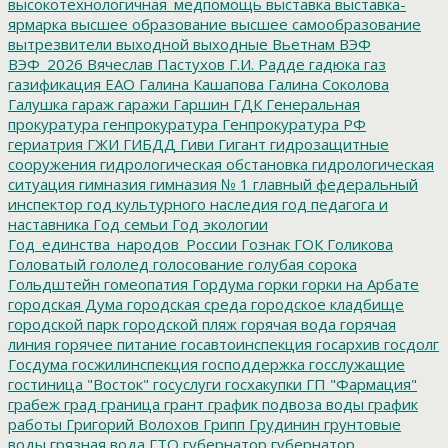
высокотехнологичная_медпомощь
выставка
выставка-
ярмарка
высшее образование
высшее самообразование
вытрезвители
выходной
выходные
Вьетнам
ВЭФ
ВЭФ_2026
Вячеслав Пастухов
Г.И. Радде
гадюка
газ
газификация ЕАО
Галина Кашапова
Галина Соколова
Галушка
гараж
гаражи
Гаршин
ГДК
Генеральная
прокуратура
генпрокуратура
Генпрокуратура РФ
гериатрия
ГЖИ
ГИБДД
Гиви
Гигант
гидрозащитные
сооружения
гидрологическая обстановка
гидрологическая
ситуация
гимназия
гимназия № 1
главный федеральный
инспектор
год культурного наследия
год педагога и
наставника
Год семьи
Год экологии
Год_единства_народов_России
Гознак
ГОК
Голикова
Головатый
гололед
голосование
голубая сорока
Гольдштейн
гомеопатия
Гордума
горки
горки на Арбате
городская Дума
городская среда
городское кладбище
городской парк
городской пляж
горячая вода
горячая
линия
горячее питание
госавтоинспекция
госархив
госдолг
Госдума
госжилинспекция
господдержка
госслужащие
гостиница "Восток"
госуслуги
госхакупки
ГП "Фармация"
грабеж
град
граница
грант
график подвоза воды
график
работы
Григорий Волохов
Грипп
Грудинин
грунтовые
воды
грязная вода
ГТО
губернатор
губернатор