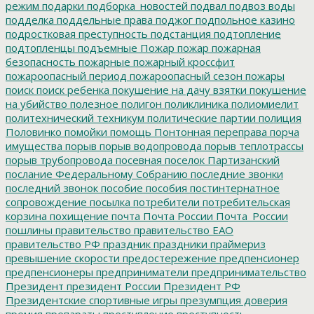
режим
подарки
подборка_новостей
подвал
подвоз воды
подделка
поддельные права
поджог
подпольное казино
подростковая преступность
подстанция
подтопление
подтопленцы
подъемные
Пожар
пожар
пожарная
безопасность
пожарные
пожарный кроссфит
пожароопасный период
пожароопасный сезон
пожары
поиск
поиск ребенка
покушение на дачу взятки
покушение
на убийство
полезное
полигон
поликлиника
полиомиелит
политехнический техникум
политические партии
полиция
Половинко
помойки
помощь
Понтонная переправа
порча
имущества
порыв
порыв водопровода
порыв теплотрассы
порыв трубопровода
посевная
поселок Партизанский
послание Федеральному Собранию
последние звонки
последний звонок
пособие
пособия
постинтернатное
сопровождение
посылка
потребители
потребительская
корзина
похищение
почта
Почта России
Почта_России
пошлины
правительство
правительство ЕАО
правительство РФ
праздник
праздники
праймериз
превышение скорости
предостережение
предпенсионер
предпенсионеры
предприниматели
предпринимательство
Президент
президент России
Президент РФ
Президентские спортивные игры
презумпция доверия
премия
препараты
преступление
преступность