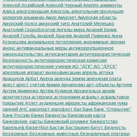
Алексей Хозяйский
Алексей Черный
Алеппо
алименты
Алиса
алкоголизация
Алкоголь
алкогольная продукция
аллергия
альманах
Амур
Амурзет
Амурская область
Амурский полоз
амурский тигр
Анатолий Мелешко
Анатолий Скоробогатов
Ангелы мира
Андрей Бялик
Андрей Голубь
Андрей Драчев
Андрей Пивенко
Анна
Кузнецова
аномальное потепление
анонимные звонки
анонс
антивандальные меры
антикоррупционное
законодательство
антисанитария
антитеррористическая
безопасность
антитеррористическая комиссия
антитеррористические учения
АО "ДГК"
АО "ДРСК"
апелляция
аппарат видеофиксации
апрель
аптека
Арашуков
Арбат
Арена
аренда земли
арендная плата
арест
арест счетов
Армия
Арнаполин
арт-объекты
Артеев
Артём Акименко
Артём Куликов
Архангельск
архив
архитектура
астероид
астрономия
асфальт
асфальтовое
покрытие
Атлет
аудиенция
аферисты
африканская чума
свиней
АЧС
аэропорт
аэрофлот
бал
банк
банк "Открытие"
Банк России
банки
банкноты
банковская карта
банковские_карты
банковский роуминг
банкротство
барельеф
баскетбол
Бастак
Бастрыкин
батут
Бедность
бездомные
бездомные животные
безналичные платежи