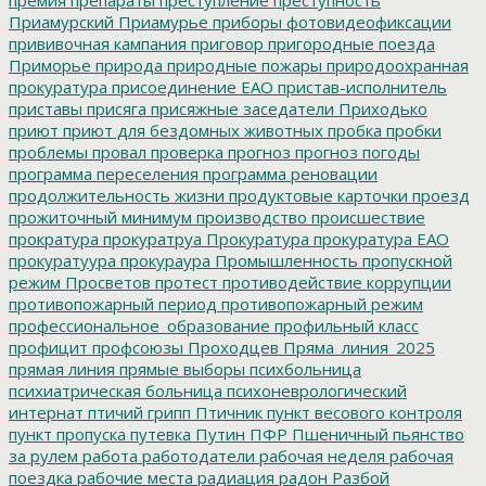
Приамурский
Приамурье
приборы фотовидеофиксации
прививочная кампания
приговор
пригородные поезда
Приморье
природа
природные пожары
природоохранная
прокуратура
присоединение ЕАО
пристав-исполнитель
приставы
присяга
присяжные заседатели
Приходько
приют
приют для бездомных животных
пробка
пробки
проблемы
провал
проверка
прогноз
прогноз погоды
программа переселения
программа реновации
продолжительность жизни
продуктовые карточки
проезд
прожиточный минимум
производство
происшествие
прократура
прокуратруа
Прокуратура
прокуратура ЕАО
прокуратуура
прокураура
Промышленность
пропускной
режим
Просветов
протест
противодействие коррупции
противопожарный период
противопожарный режим
профессиональное_образование
профильный класс
профицит
профсоюзы
Проходцев
Пряма_линия_2025
прямая линия
прямые выборы
психбольница
психиатрическая больница
психоневрологический
интернат
птичий грипп
Птичник
пункт весового контроля
пункт пропуска
путевка
Путин
ПФР
Пшеничный
пьянство
за рулем
работа
работодатели
рабочая неделя
рабочая
поездка
рабочие места
радиация
радон
Разбой