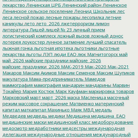
лекарство
Ленинская ЦРБ
Ленинский район
Ленинское
Ленинское сельское поселение
Леонид Школьник
лес
леса
лесной пожар
лесные пожары
лесопилка
летние
каникулы
лето
лето_2026
лжетерроризм
лимон
литература
Лицей
лицей № 23
личный прием
логистический комплеск
ложный вызов
ложный донос
лотерея
лоукостер
лунное затмение
лучший спасатель
лыжная гонка
льготная ипотека
льготники
льготные
лекарства
льготы
ЛЭП
люди ЕАО
люк
Магнитогорск
май
май_2026
майские праздники
майские_2026
майские_праздники_2026
МАК-2019
Мак-2020
Мак-2021
Макаров
Максим Акимов
Максим Семенов
Максим Шупиков
макулатура
Мама-предприниматель
Мамедов
маммография
мамография
мандарин
мандарины
Марвин
Токайер
Мария Костюк
Марк Кауфман
маркировка товаров
Марковский
март
март_2026
маска
Масленица
масочный
режим
массовое сокращение
Матвиенко
материнский
капитал
маткапитал
Махинько
Маяк
МВД
медаль
Медведев
медведь
медики
Медицина
медицина_ЕАО
медицинские маски
медицинский класс
медоборудование
медосмотр
медработники
медсестры
международная
делегация
международные отношения
международный