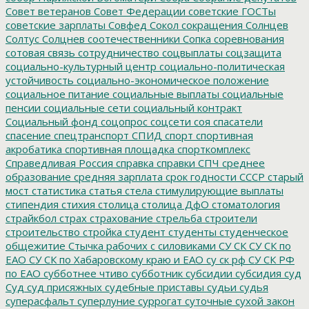
Совет ветеранов
Совет Федерации
советские ГОСТы
советские зарплаты
Совфед
Сокол
сокращения
Солнцев
Солтус
Солцнев
соотечественники
Сопка
соревнования
сотовая связь
сотрудничество
соцвыплаты
соцзащита
социально-культурный центр
социально-политическая
устойчивость
социально-экономическое положение
социальное питание
социальные выплаты
социальные
пенсии
социальные сети
социальный контракт
Социальный фонд
соцопрос
соцсети
соя
спасатели
спасение
спецтранспорт
СПИД
спорт
спортивная
акробатика
спортивная площадка
спорткомплекс
Справедливая Россия
справка
справки
СПЧ
среднее
образование
средняя зарплата
срок годности
СССР
старый
мост
статистика
статья
стела
стимулирующие выплаты
стипендия
стихия
столица
столица ДфО
стоматология
страйкбол
страх
страхование
стрельба
строители
строительство
стройка
студент
студенты
студенческое
общежитие
Стычка рабочих с силовиками
СУ СК
СУ СК по
ЕАО
СУ СК по Хабаровскому краю и ЕАО
су ск рф
СУ СК РФ
по ЕАО
субботнее чтиво
субботник
субсидии
субсидия
суд
Суд
суд присяжных
судебные приставы
судьи
судья
суперасфальт
суперлуние
суррогат
суточные
сухой закон