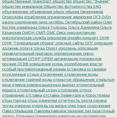
общественный транспорт
общество
общество "Знание"
общество инвалидов
Общество фотоискусства ЕАО
объединение
объявления
обыск
обыски
Овчинников
Огородова
ограбление
ограничение движения
ОГЭ
ОДН
ожоги
озеленение
окно
октябрь
Октябрьский район
Олег
Костюк
олимпиада
Ольга Голодец
Ольга Данилина
Ольга
Казанская
ОМОН
ОМП
ОМС
Омск
онкодиспансер
онкологическая служба
онкология
онлайн-концерт
ОНФ
ОНФ "Генеральная уборка"
опасные сайты
ОПГ
операция
должник
оплата труда
Оплот
оползень
оппозиция
оправдательный приговор
опровержение
опрос
оптимизация
ОПФР
ОРВИ
организация пчеловодов
оружие
ОСВВ
освещение
осень
оскорбление власти
особый противопожарный режим
остановка
остановки
осужденные
отдых
отключение
отключение воды
отключение горячей воды
открытое обращение
открытые
окна
отмена компенсационных выплат
отопительный
период
отопительный сезон
отопление
отпуск
отравление
отставка
отставка Левинталя и Коростелёва
отцы города
отцы-одиночки
отчетность
охота
охрана
труда
очереди
очередь на жилье
очистные сооружения
Павел Малышев
Павлова
паводок
падение
пал
палаточный
лагерь
Палькина
Памфилова
памятная акция
памятник