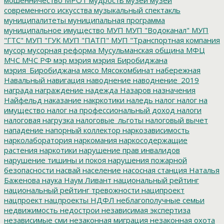
современного искусства
музыкальный спектакль
муниципалитеты
муниципальная программа
муниципальное имущество
МУП
МУП "Водоканал"
МУП
"ГТС"
МУП "ГУК
МУП "ПАТП"
МУП "Транспортная компания
мусор
мусорная реформа
Мусульманская община
МФЦ
МЧС
МЧС РФ
мэр
мэрия
мэрия Биробиджана
мэрия_Биробиджана
мясо
Мясокомбинат
набережная
Навальный
навигация
наводнение
наводнение_2019
награда
награждение
надежда
Назаров
назначения
Найфельд
наказание
накркотики
наледь
налог
налог на
имущество
налог на профессиональный доход
налоги
налоговая нагрузка
налоговые_льготы
налоговый вычет
нападение
напорный коллектор
наркозависимость
нарколаборатория
наркомания
наркосодержащие
растения
наркотики
нарушение прав инвалидов
нарушение тишины и покоя
нарушения пожарной
безопасности
насвай
население
насосная станция
Наталья
Баженова
наука
Наум Ливант
национальный рейтинг
национальный рейтинг тревожности
наципроект
нацпроект
нацпроекты
НДФЛ
неблагополучные семьи
недвижимость
недострои
независимая экспертиза
независимые сми
незаконная миграция
незаконная охота