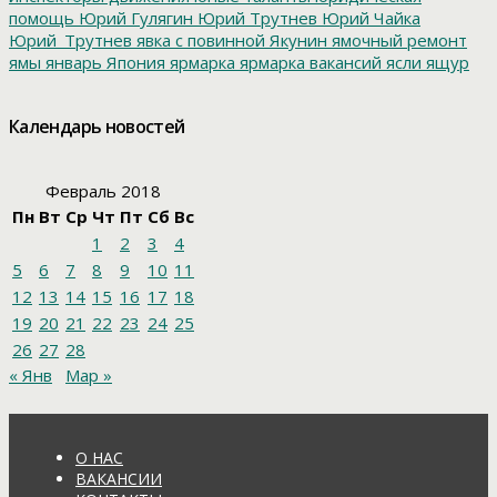
помощь
Юрий Гулягин
Юрий Трутнев
Юрий Чайка
Юрий_Трутнев
явка с повинной
Якунин
ямочный ремонт
ямы
январь
Япония
ярмарка
ярмарка вакансий
ясли
ящур
Календарь новостей
Февраль 2018
Пн
Вт
Ср
Чт
Пт
Сб
Вс
1
2
3
4
5
6
7
8
9
10
11
12
13
14
15
16
17
18
19
20
21
22
23
24
25
26
27
28
« Янв
Мар »
О НАС
ВАКАНСИИ