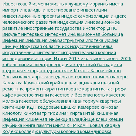
Известковый
измени жизнь к лучшему
Израиль
имена
импорт
инвалиды
инвестирование
инвестиции
инвестиционные проекты
индекс самоизоляции
индекс
человеческого развития
индексация
инновационное
развитие
иностранные государства
инспектор ДПС
инсульт
интервью
Интернет
инфекционная больница
инфекция
инфляция
инфраструктура
ипотека
Ирина
Пинчук
Иркутская область
иск
искусственная елка
искусственный_интеллект
исправительная колония
исследование
история
Итоги-2017
июль
июнь
июнь_2026
кабель линии электропередачи
кадетский бал
кадеты
кадровая чехарда
кадры
казаки
Казань
Казначейство
России
календарь
календарь праздников
камера
камеры
Камчатка
Камчатский край
канализация
капитальный
ремонт
капремонт
карантин
карате
каратин
катастрофа
кафе
качество жизни
качество и безопасность
качество
молока
качество обслуживания
Кванториум
квартиры
квитанция
КДН
кедровые шишки
Кемерово
кинозал
кинологи
кинотеатр "Родина"
Кирга
китай
кишечная
инфекция
кишечная_инфекция
кладбище
клещ
клещи
клубника
книга памяти
книги
КНР
КоАП
ковид-сводка
Кодекс
колледж культуры
колония
командировка