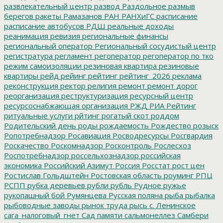
развлекательный центр
развод
Раздольное
размыв
берегов
ракеты
Рамазанов
РАН
РАНХиГС
расписание
расписание автобусов
РДШ
реальные доходы
реанимация
ревизия
региональные финансы
региональный оператор
Региональный сосудистый центр
регистратура
регламент
регоператор
регоператор по тко
режим самоизоляции
резиновая квартира
резиновые
квартиры
рейд
рейинг
рейтинг
рейтинг_2026
реклама
реконструкция
ректор
религия
ремонт
ремонт дорог
реорганизация
реструктуризация
ресурсный центр
ресурсоснабжающая организация
РЖД
РИА Рейтинг
ритуальные услуги
рйтинг
рогатый скот
роддом
Родительский день
роды
рождаемость
Рождество
розыск
Ропотребнадзор
Росавиация
Росводресурсы
Росгвардия
Роскачество
Роскомнадзор
Росконтроль
Рослесхоз
Роспотребнадзор
россельхознадзор
российская
экономика
Российский Азимут
Россия
Росстат
рост цен
Ростислав Гольдштейн
Ростовская область
роуминг
РПЦ
РСПП
рубка деревьев
рубли
рубль
Рудное
ружье
рукопашный бой
Румянцева
Русская поляна
рыба
рыбалка
рыбоводные заводы
рынок труда
рысь
с. Ленинское
сага_налоговый_гнет
Сад памяти
сальмонеллез
Самбери