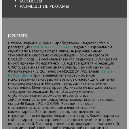
КОНТАКТЫ
РАЗМЕЩЕНИЕ РЕКЛАМЫ
[counters]
Сетевое издание «Время Биробиджана». Свидетельство о
регистрации
СМИ ЭЛ № ФС 77 - 68811
выдано Федеральной
службой по надзору в сфере связи, информационных
технологий и массовых коммуникаций (Роскомнадзор) от
07.03.2017 года. Заместитель главного редактора ООО «Время
Биробиджана»: Кондратенко Т.В. Адрес издателя и редакции:
679015, Еврейская автономная область, г. Биробиджан, ул.
Физкультурная, д. 26. Телефон (42622) 2-17-85. E-mail:
vremya-
bir@yandex.ru
При перепечатке текстов либо ином
использовании текстовых материалов с настоящего сайта на
иных ресурсах в сети Интернет гиперссылка на источник
обязательна. Мнение авторов публикаций не всегда отражает
точку зрения редакции. Если, по вашему мнению,
опубликованная информация не соответствует
действительности, воспользуйтесь правом на ответ в порядке
статьи 46 Закона РФ «О СМИ». Редакция не несет
ответственность за содержание внешних ссылок и
комментариев. За них ответственны, соответственно,
исключительно их правообладатели и авторы. Комментарии на
сайте приравнены к выражению личного мнения интернет-
пользователей. Распространение информации о политической,
экономической, социальной и культурной сферах жизни