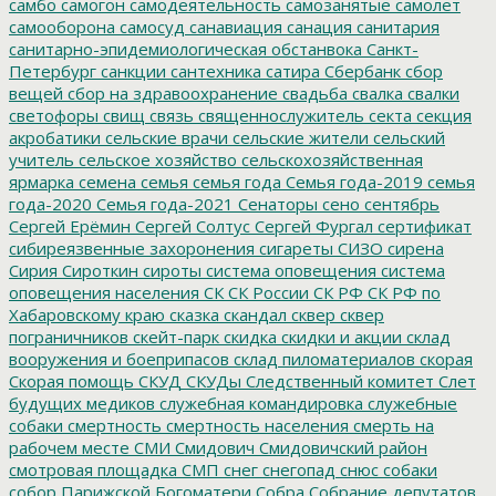
самбо
самогон
самодеятельность
самозанятые
самолет
самооборона
самосуд
санавиация
санация
санитария
санитарно-эпидемиологическая обстанвока
Санкт-
Петербург
санкции
сантехника
сатира
Сбербанк
сбор
вещей
сбор на здравоохранение
свадьба
свалка
свалки
светофоры
свищ
связь
священнослужитель
секта
секция
акробатики
сельские врачи
сельские жители
сельский
учитель
сельское хозяйство
сельскохозяйственная
ярмарка
семена
семья
семья года
Семья года-2019
семья
года-2020
Семья года-2021
Сенаторы
сено
сентябрь
Сергей Ерёмин
Сергей Солтус
Сергей Фургал
сертификат
сибиреязвенные захоронения
сигареты
СИЗО
сирена
Сирия
Сироткин
сироты
система оповещения
система
оповещения населения
СК
СК России
СК РФ
СК РФ по
Хабаровскому краю
сказка
скандал
сквер
сквер
пограничников
скейт-парк
скидка
скидки и акции
склад
вооружения и боеприпасов
склад пиломатериалов
скорая
Скорая помощь
СКУД
СКУДы
Следственный комитет
Слет
будущих медиков
служебная командировка
служебные
собаки
смертность
смертность населения
смерть на
рабочем месте
СМИ
Смидович
Смидовичский район
смотровая площадка
СМП
снег
снегопад
снюс
собаки
собор Парижской Богоматери
Собра
Собрание депутатов