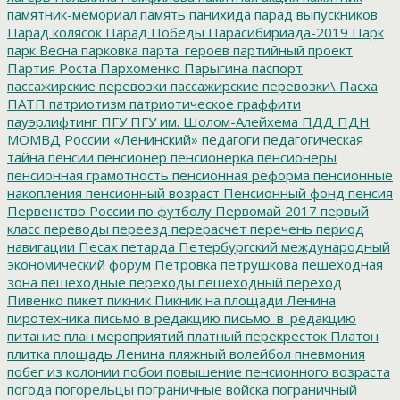
памятник-мемориал
память
панихида
парад выпускников
Парад колясок
Парад Победы
Парасибириада-2019
Парк
парк Весна
парковка
парта_героев
партийный проект
Партия Роста
Пархоменко
Парыгина
паспорт
пассажирские перевозки
пассажирские перевозки\
Пасха
ПАТП
патриотизм
патриотическое граффити
пауэрлифтинг
ПГУ
ПГУ им. Шолом-Алейхема
ПДД
ПДН
МОМВД России «Ленинский»
педагоги
педагогическая
тайна
пенсии
пенсионер
пенсионерка
пенсионеры
пенсионная грамотность
пенсионная реформа
пенсионные
накопления
пенсионный возраст
Пенсионный фонд
пенсия
Первенство России по футболу
Первомай 2017
первый
класс
переводы
переезд
перерасчет
перечень
период
навигации
Песах
петарда
Петербургский международный
экономический форум
Петровка
петрушкова
пешеходная
зона
пешеходные переходы
пешеходный переход
Пивенко
пикет
пикник
Пикник на площади Ленина
пиротехника
письмо в редакцию
письмо_в_редакцию
питание
план мероприятий
платный перекресток
Платон
плитка
площадь Ленина
пляжный волейбол
пневмония
побег из колонии
побои
повышение пенсионного возраста
погода
погорельцы
пограничные войска
пограничный