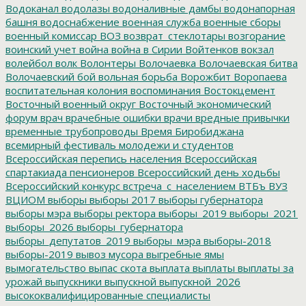
Водоканал
водолазы
водоналивные дамбы
водонапорная
башня
водоснабжение
военная служба
военные сборы
военный комиссар
ВОЗ
возврат_стеклотары
возгорание
воинский учет
война
война в Сирии
Войтенков
вокзал
волейбол
волк
Волонтеры
Волочаевка
Волочаевская битва
Волочаевский бой
вольная борьба
Ворожбит
Воропаева
воспитательная колония
воспоминания
Востокцемент
Восточный военный округ
Восточный экономический
форум
врач
врачебные ошибки
врачи
вредные привычки
временные трубопроводы
Время Биробиджана
всемирный фестиваль молодежи и студентов
Всероссийская перепись населения
Всероссийская
спартакиада пенсионеров
Всероссийский день ходьбы
Всероссийский конкурс
встреча_с_населением
ВТБъ
ВУЗ
ВЦИОМ
выборы
выборы 2017
выборы губернатора
выборы мэра
выборы ректора
выборы_2019
выборы_2021
выборы_2026
выборы_губернатора
выборы_депутатов_2019
выборы_мэра
выборы-2018
выборы-2019
вывоз мусора
выгребные ямы
вымогательство
выпас скота
выплата
выплаты
выплаты за
урожай
выпускники
выпускной
выпускной_2026
высококвалифицированные специалисты