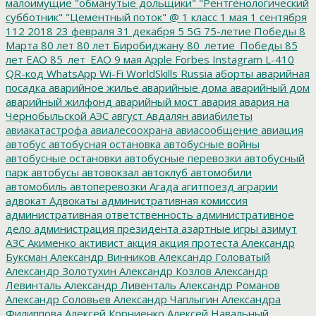
малоимущие
"обманутые дольщики"
"Рентгенологический
субботник"
"Цементный поток"
@
1 класс
1 мая
1 сентября
112
2018
23 февраля
31 декабря
5
5G
75-летие Победы
8
Марта
80 лет
80 лет Биробиджану
80_летие_Победы
85
лет ЕАО
85_лет_ЕАО
9 мая
Apple
Forbes
Instagram
L-410
QR-код
WhatsApp
Wi-Fi
WorldSkills Russia
аборты
аварийная
посадка
аварийное жилье
аварийные дома
аварийный дом
аварийный жилфонд
аварийный мост
авария
авария на
Чернобыльской АЭС
август
Авдалян
авиабилеты
авиакатастрофа
авиалесоохрана
авиасообщение
авиация
автобус
автобусная остановка
автобусные войны
автобусные остановки
автобусные перевозки
автобусный
парк
автобусы
автовокзал
автоклуб
автомобили
автомобиль
автоперевозки
Агада
агитпоезд
аграрии
адвокат
Адвокаты
административная комиссия
административная ответственность
административное
дело
администрация президента
азартные игры
азимут
АЗС
Акименко
активист
акция
акция протеста
Александр
Буксман
Александр Винников
Александр Головатый
Александр Золотухин
Александр Козлов
Александр
Левинталь
Александр Ливенталь
Александр Романов
Александр Соловьев
Александр Чаплыгин
Александра
Филиппова
Алексей Корниенко
Алексей Навальный