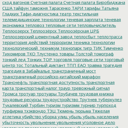
сход вагонов
Счетная палата
Счетная палата Биробиджана
США
тайфун
таможня
Тарасенко
ТАРИ
тарифы
Татьяна
Гладких
Тафи-диагностика
театр
текстильная
телемедицинские технологии
теневая зарплата
теневая
экономика
тепловоз
тепловые сети
тепловычислитель
Теплоозерск
Теплоозёрск
Теплоозёрская ЦРБ
Теплоозерский цементный завод
теплосбыт
теплотрасса
территория действий
терроризм
техника
технологии
технологический_техникум
технопарк
тигр
ТИК
Тимченко
Тихомиров
ТКО
Тлустенко
товары
Толстой
томограф
тонкий лед
Тонких
ТОР
торговля
торговые сети
торговый
центр
тос
Тотальный диктант
ТПП ЕАО
травма
трагедия
трагедия в Забайкалье
трансграничный мост
трансграничный российско-китайский марафон
Транснефть
транспортная доступность
транспортная
карта
транспортный налог
траур
тревожный сигнал
Тромса
тротуар
тротуары
Трубачев
трудовая книжка
трудовые ресурсы
трудоустройство
Трутнев
туберкулез
Тукалевский
Турбин
туризм
туризмм
турнир
турпоход
турфирма
тхэквондо
ТЭЦ
Тюмень
тюрьма
Тяжелая
атлетика
убийство
уборка улиц
убыль
убыль населения
убыточность
увольнение
увольнения
уголовное дело
уголовное преследование
уголовный кодекс
уголовный