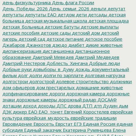
день физкультурника
День флага России
День_Победы_2026
День_семьи_2026
деньги
депутат
депутаты
депутаты ЕАО
детдом
дети
детсады
детская
больница
детская музыкальная школа
детская площадка
детская_больница
детские батуты
детские выплаты
детские пособия
детские сады
детский дом
детский
лагерь
детский сад
детское питание
детское пособие
Джабаров
Джанхотов
дзюдо
диабет
дикие животные
диспансеризация
дистанционка
дистанционное
образование
Дмитрий Меведев
Дмитрий Медведев
Дмитрий Нестеров
Доблесть_Хингана
Добрые люди
Добрые руки
довыборы_в_Думу
дождь
документальный
фильм
долг
долги
долги по зарплате
долговая нагрузка
долгострои
долгострой
долевое строительство
должники
дом офицеров
дом престарелых
домашние животные
допфинансирование
дороги
дорожная камера
дорожные
знаки
дорожные камеры
дорожный радар
ДОСААФ
дотации
доход
доходы
ДПС
дрова
ДТП
дтп
Дудин
дым
ДЭК
дюкер
ЕАО
ЕАО_тонет
Евгений Коростелев
еврейская
культура
еврейская_мудрость
еврейские традиции
Евровидение
Евросеть
Еврстат
ЕГЭ
Единая Россия
единая
субсидия
Единый заказчик
Екатерина Румянцева
Елена
Басова
Елена Князева
Елена Хахалева
ель
ЕНВД
Ефим