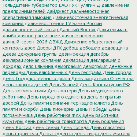
Гольдштейн
губернатор ЕАО
ГУК
Гулягин
Д
давление на
предпринимателей
дайджест
Дальневосточная
оперативная таможня
Дальневосточная энергетическая
компания
Дальневосточное ГУ Банка России
дальневосточный гектар
Дальний Восток
Дальсельмаш
дамба
дачное расписание
дачные перевозки
дачный_сезон_2026
ДВЖД
Движение общественный
контроль
двор
Дворы
ДГК
дебош
дебошир
дедовщина
Деева
дежурные группы
дезинфекция
декабрь
декларационная компания
декларация
декларация о
доходах
дело Ельчина
демография
демогрфия
денежные
переводы
День влюбленных
День географа
День города
День Государственного флага
День защитника Отечества
день защиты детей
День Знаний
День Конституции РФ
День космонавтики
День матери
День медицинского
работника
День народного единства
день открытых
дверей
День памяти воина-интернационалиста
День
памяти и скорби
День пионерии
День Победы
День
пограничника
День работника ЖКХ
День работника
культуры
день работника транспорта
День рождения
День России
День семьи
День соседа
День спасателя
день строителя
День студента
день тигра
день учителя