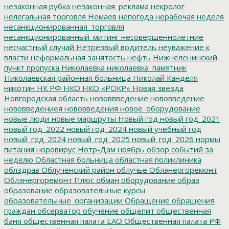
незаконная рубка
незаконная_реклама
некролог
нелегальная торговля
Немаев
непогода
нерабочая неделя
несанкционированная_торговля
несанкционированный_митинг
несовершеннолетние
несчастный случай
Нетрезвый водитель
неуважение к
власти
неформальная занятость
нефть
Нижнеленинский
пункт пропуска
Николаевка
николаевка_памятник
Николаевская районная больница
Николай Канделя
никотин
НК РФ
НКО
НКО «РОКР»
Новая звезда
Новгородская область
нововвведение
нововведение
нововведениея
нововведения
новое_оборудование
новые люди
новые маршруты
Новый год
новый год_2021
новый год_2022
новый год_2024
новый учебный год
новый_год_2024
новый_год_2025
новый_год_2026
нормы
питания
норовирус
Нотр-Дам
ноябрь
обзор событий за
неделю
Областная больница
областная поликлиника
облздрав
Облученский район
облучье
Облэнергоремонт
Облэнергоремонт Плюс
обман
оборудование
образ
образование
образовательные курсы
образовательные_организации
Обращение
обращения
граждан
обсерватор
обучение
общепит
общественная
баня
общественная палата ЕАО
Общественная палата РФ