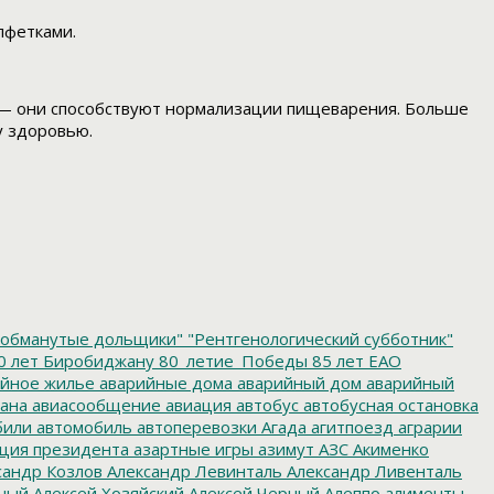
лфетками.
 — они способствуют нормализации пищеварения. Больше
у здоровью.
обманутые дольщики"
"Рентгенологический субботник"
0 лет Биробиджану
80_летие_Победы
85 лет ЕАО
йное жилье
аварийные дома
аварийный дом
аварийный
ана
авиасообщение
авиация
автобус
автобусная остановка
били
автомобиль
автоперевозки
Агада
агитпоезд
аграрии
ция президента
азартные игры
азимут
АЗС
Акименко
сандр Козлов
Александр Левинталь
Александр Ливенталь
ный
Алексей Хозяйский
Алексей Черный
Алеппо
алименты