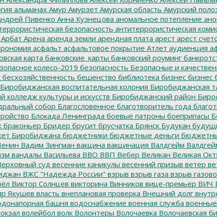
гия
альманах
Амур
Амурзет
Амурская область
Амурский поло
ндрей Пивенко
Анна Кузнецова
аномальное потепление
ано
террористическая безопасность
антитеррористическая коми
Арбат
Арена
аренда земли
арендная плата
арест
арест счет
трономия
асфальт
асфальтовое покрытие
Атлет
аудиенция
аф
овская карта
банковские_карты
банковский роуминг
банкротс
зопасное колесо-2019
безопасность
Безопасные и качестве
к
бесхозяйственность
бешенство
библиотека
бизнес
бизнес 
Биробиджанская воспитательная колония
Биробиджанская т
 колледж культуры и искусств
Биробиджанский район
Биро
дральный собор
Благословенное
благотворитель года
благот
тройство
Блокада Ленинграда
боевые патроны
боеприпасы
Б
к
браконьер
Бридер
брусит
брусчатка
Брянск
Будукан
будущи
ет Биробиджана
бюджетники
бюджетные деньги
бюджетны
Ленин
Вадим Зингман
вакцина
вакцинация
Валдгейм
Валдгей
изм
вандалы
Васильева
ВВО
ВВП
Вебер
Великан
Великая Окт
ерховный суд
весенние каникулы
весенний призыв
ветер
ве
иджан
ВЖС "Надежда России"
взрыв
взрыв газа
взрыв газово
рёл
Виктор Солнцев
викторина
Винников
вице-премьер
ВИЧ
р Якушев
власть
внеплановая проверка
Внешний долг
внутр
донапорная башня
водоснабжение
военная служба
военные
окзал
волейбол
волк
Волонтеры
Волочаевка
Волочаевская б