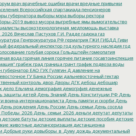
орум
врач
врачебные ошибки
врачи
вредные привычки
аселения
Всероссийская спартакиада пенсионеров
ры губернатора
выборы мэра
выборы ректора
боры-2019
вывоз мусора
выгребные ямы
вымогательство
циалисты
высокотехнологичная_медпомощь
выставка
_2026
Вячеслав Пастухов
Г.И. Радде
гадюка
газ
куратура
Генпрокуратура РФ
гериатрия
ГЖИ
ГИБДД
Гиви
ный федеральный инспектор
год культурного наследия
год
олосование
голубая сорока
Гольдштейн
гомеопатия
ячая вода
горячая линия
горячее питание
госавтоинспекция
мация"
грабеж
град
граница
грант
график подвоза воды
н
губернатор ЕАО
ГУК
Гулягин
Д
давление на
восточное ГУ Банка России
дальневосточный гектар
твенный контроль
двор
Дворы
ДГК
дебош
дебошир
х
дело Ельчина
демография
демогрфия
денежные
ь защиты детей
День Знаний
День Конституции РФ
День
и воина-интернационалиста
День памяти и скорби
День
День рождения
День России
День семьи
День соседа
_Победы_2026
День_семьи_2026
деньги
депутат
депутаты
а
детские батуты
детские выплаты
детские пособия
детские
кие животные
диспансеризация
дистанционка
и
Добрые руки
довыборы_в_Думу
дождь
документальный