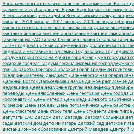
Воропаева
воспитательная колония
воспоминания
Востокц
временные трубопроводы
Время Биробиджана
всемирный 
Всероссийский день ходьбы
Всероссийский конкурс
встреч
выборы_2019
выборы_2021
выборы_2026
выборы_губерна
выпас скота
выплата
выплаты
выплаты за урожай
выпускник
выставка-ярмарка
высшее образование
высшее самообразо
газификация ЕАО
Галина Кашапова
Галина Соколова
Галушк
Гигант
гидрозащитные сооружения
гидрологическая обста
педагога и наставника
Год семьи
Год экологии
Год_единств
Гордума
горки
горки на Арбате
городская Дума
городская с
госархив
госдолг
Госдума
госжилинспекция
господдержка
г
график работы
Григорий Волохов
Грипп
Грудинин
грунтовы
предпринимателей
дайджест
Дальневосточная оперативна
Дальний Восток
Дальсельмаш
дамба
дачное расписание
да
дедовщина
Деева
дежурные группы
дезинфекция
декабрь
переводы
День влюбленных
День географа
День города
Де
космонавтики
День матери
День медицинского работника
Д
пионерии
День Победы
День пограничника
День работник
День спасателя
день строителя
День студента
день тигра
депутаты ЕАО
детдом
дети
детсады
детская больница
дет
сады
детский дом
детский лагерь
детский сад
детское пит
дистанционное образование
Дмитрий Меведев
Дмитрий М