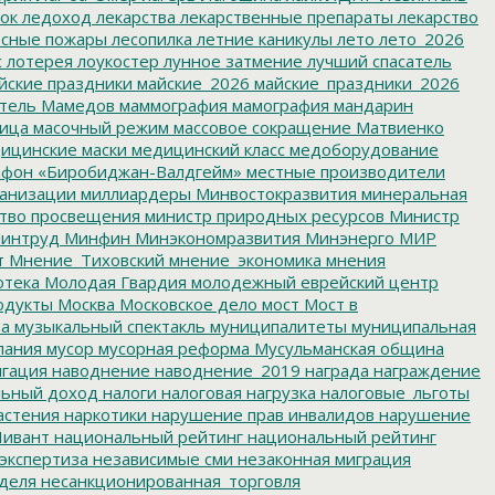
ок
ледоход
лекарства
лекарственные препараты
лекарство
сные пожары
лесопилка
летние каникулы
лето
лето_2026
с
лотерея
лоукостер
лунное затмение
лучший спасатель
йские праздники
майские_2026
майские_праздники_2026
тель
Мамедов
маммография
мамография
мандарин
ица
масочный режим
массовое сокращение
Матвиенко
ицинские маски
медицинский класс
медоборудование
фон «Биробиджан-Валдгейм»
местные производители
анизации
миллиардеры
Минвостокразвития
минеральная
тво просвещения
министр природных ресурсов
Министр
интруд
Минфин
Минэкономразвития
Минэнерго
МИР
т
Мнение_Тиховский
мнение_экономика
мнения
отека
Молодая Гвардия
молодежный еврейский центр
одукты
Москва
Московское дело
мост
Мост в
ва
музыкальный спектакль
муниципалитеты
муниципальная
пания
мусор
мусорная реформа
Мусульманская община
гация
наводнение
наводнение_2019
награда
награждение
льный доход
налоги
налоговая нагрузка
налоговые_льготы
астения
наркотики
нарушение прав инвалидов
нарушение
ивант
национальный рейтинг
национальный рейтинг
экспертиза
независимые сми
незаконная миграция
деля
несанкционированная_торговля