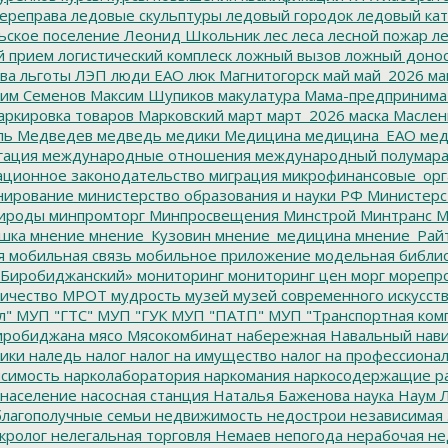
ереправа
ледовые скульптуры
ледовый городок
ледовый кат
ьское поселение
Леонид Школьник
лес
леса
лесной пожар
ле
й прием
логистический комплеск
ложный вызов
ложный доно
ва
льготы
ЛЭП
люди ЕАО
люк
Магнитогорск
май
май_2026
ма
им Семенов
Максим Шупиков
макулатура
Мама-предпринима
ркировка товаров
Марковский
март
март_2026
маска
Маслен
ль
Медведев
медведь
медики
Медицина
медицина_ЕАО
мед
гация
международные отношения
международный полумара
ционное законодательство
миграция
микрофинансовые_орг
ирование
министерство образования и науки РФ
Министерс
ироды
минпромторг
Минпросвещения
Минстрой
Минтранс
М
шка
мнение
мнение_Кузовин
мнение_медицина
мнение_Рай
я
мобильная связь
мобильное приложение
модельная библи
Биробиджанский»
мониторинг
мониторинг цен
морг
морепр
ичество
МРОТ
мудрость
музей
музей современного искусст
л"
МУП "ГТС"
МУП "ГУК
МУП "ПАТП"
МУП "Транспортная ком
иробиджана
мясо
Мясокомбинат
набережная
Навальный
нави
ики
наледь
налог
налог на имущество
налог на профессиона
симость
нарколаборатория
наркомания
наркосодержащие р
население
насосная станция
Наталья Баженова
наука
Наум Л
лагополучные семьи
недвижимость
недострои
независимая 
кролог
нелегальная торговля
Немаев
непогода
нерабочая не