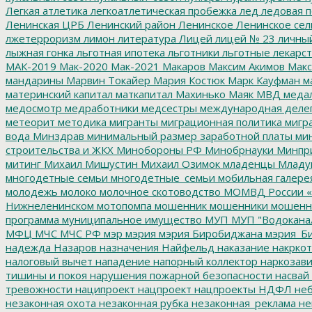
Легкая атлетика
легкоатлетическая пробежка
лед
ледовая п
Ленинская ЦРБ
Ленинский район
Ленинское
Ленинское сел
лжетерроризм
лимон
литература
Лицей
лицей № 23
личны
лыжная гонка
льготная ипотека
льготники
льготные лекарст
МАК-2019
Мак-2020
Мак-2021
Макаров
Максим Акимов
Макс
мандарины
Марвин Токайер
Мария Костюк
Марк Кауфман
ма
материнский капитал
маткапитал
Махинько
Маяк
МВД
меда
медосмотр
медработники
медсестры
международная деле
метеорит
методика
мигранты
миграционная политика
мигра
вода
Минздрав
минимальный размер заработной платы
мин
строительства и ЖКХ
Минобороны РФ
Минобрнауки
Минпр
митинг
Михаил Мишустин
Михаил Озимок
младенцы
Младу
многодетные семьи
многодетные_семьи
мобильная галере
молодежь
молоко
молочное скотоводство
МОМВД России «
Нижнеленинском
мотопомпа
мошенник
мошенники
мошенн
программа
муниципальное имущество
МУП
МУП "Водокана
МФЦ
МЧС
МЧС РФ
мэр
мэрия
мэрия Биробиджана
мэрия_Б
надежда
Назаров
назначения
Найфельд
наказание
накркот
налоговый вычет
нападение
напорный коллектор
наркозави
тишины и покоя
нарушения пожарной безопасности
насвай
тревожности
наципроект
нацпроект
нацпроекты
НДФЛ
неб
незаконная охота
незаконная рубка
незаконная_реклама
не