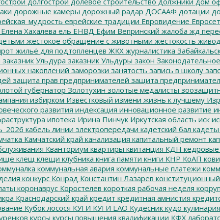
острои
долгострой
долевое строительство
должники
дом о
аки
дорожные камеры
дорожный радар
ДОСААФ
дотации
до
ейская_мудрость
еврейские традиции
Евровидение
Евросе
Елена Хахалева
ель
ЕНВД
Ефим Вепринский
жалоба
жд пере
детьми
жестокое обращение с животными
жестокость
живо
ирот
жильё для подтопленцев
ЖКХ
журналистика
Забайкальск
м
заказник Ульдура
заказник Ульдуры
закон
Законодательное
ионных накоплений
заморозки
занятость
запись в школу
запо
дей
защита прав предпринимателей
защита предпринимате
лотой губернатор
Золотухин
золотые медалисты
зоозащит
ампания
избирком
Известковый
измени жизнь к лучшему
Изр
овеческого развития
индексация
инновационное развитие
ин
раструктура
ипотека
Ирина Пинчук
Иркутская область
иск
ис
ь_2026
кабель линии электропередачи
кадетский бал
кадеты
мчатка
Камчатский край
канализация
капитальный ремонт
кап
бслуживания
Кванториум
квартиры
квитанция
КДН
кедровые
ище
клещ
клещи
клубника
книга памяти
книги
КНР
КоАП
кови
оммуналка
коммунальная авария
коммунальные платежи
комм
делия
конкурс
Конрад
Константин Лазарев
конституционный
латы
коронаврус
Коростелев
короткая рабочая неделя
корру
икра
Краснодарский край
кредит
кредитная амнистия
кредит
ование
Кубок лосося
КУГИ
КУГИ ЕАО
Кудесник
кудо
кулинари
уренков
курсы
курсы повышения квалификации
КФХ
лаборат