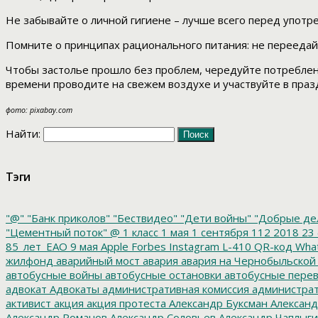
Не забывайте о личной гигиене – лучше всего перед употр
Помните о принципах рационального питания: не переедайт
Чтобы застолье прошло без проблем, чередуйте потребл
времени проводите на свежем воздухе и участвуйте в пра
фото: pixabay.com
Найти:
Тэги
"@"
"Банк приколов"
"Бествидео"
"Дети войны"
"Добрые де
"Цементный поток"
@
1 класс
1 мая
1 сентября
112
2018
23 
85_лет_ЕАО
9 мая
Apple
Forbes
Instagram
L-410
QR-код
Wha
жилфонд
аварийный мост
авария
авария на Чернобыльской
автобусные войны
автобусные остановки
автобусные перев
адвокат
Адвокаты
административная комиссия
администрат
активист
акция
акция протеста
Александр Буксман
Александ
Александр Романов
Александр Соловьев
Александр Чаплыг