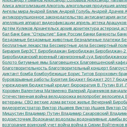
Алиса
алкоголизация
Алкоголь
алкогольная продукция
аллер
Ангелы мира
Андрей Бялик
Андрей Голубь
Андрей Драчев
А
антикоррупционное законодательство
антисанитария
анти
апелляция
аппарат видеофиксации
апрель
аптека
Арашуков
Артём Куликов
Архангельск
архив
архитектура
астероид
ас
бал
банк
банк "Открытие"
Банк России
банки
банкноты
банк
бездомные
бездомные животные
безналичные платежи
Бе
бесплатные лекарства
Бессмертные дела
Бессмертный пол
Бирария
БирЗСТ
Биробидажан
Биробиджан
Биробиджан-2
Биробиджанский военный гарнизонный суд
Биробиджанский
болото
битумные ямы
Благовещенск
Благовещенский кафе
благотворительность
благотворительный концерт
благоус
диктант
бомба
бомбоубежище
Борис Титов
Борохович
бра
буровзрывные работы
Бурятия
Бюджет
бюджет 2017
бюдж
учреждения
бюджетный кредит
бюрократия
В. Путин
В.И. 
Коровин
Валентина Матвиенко
Валерий Дранников
вандал
Отечественная война
велодорожка
велопробег
велосипед
В
ветераны_СВО
ветхие дома
ветхое жилье
Вечерний Бироб
видеорегистратор
Виктор Ишавев
Виктор Ишаев
Виктор О
Мишустин
Владимир Путин
Владимир Сахаровский
Владими
водоисточник
Водоканал
водолазы
водоналивные дамбы
во
возгорание
воинский учет
война
война в Сирии
Войтенков
в