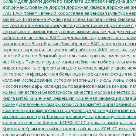
фильм
долг
долги
долги по зарплате
долговая нагрузка
долг
допфинансирование
дороги
дорожная камера
дорожные зн
ЕАО
ЕАО_тонет
Евгений Коростелев
еврейская культура
евр
заказчик
Екатерина Румянцева
Елена Басова
Елена Князева
кнсультация
женская консультация
жестокое обращение с 
сертификаты
жилищные условия
жилье
жилье для детей-с
заброшенные земли
ЗАГС
задержание
задолженность
зай
законороект
Заксобрание
Заксобрание ЕАО
заморозка пенс
зарплата
зарплаты
заслуженный работник ЖКХ
зачистка_су
земский доктор
Земский_учитель
зима пришла
змеи
змея
зо
ивс
Игорь Ткачев
игрушки
идиш
избиение
избирательная к
инвестиционные проекты
индекс самоизоляции
индекс чел
Интернет
инфекционная больница
инфекция
инфляция
инф
колония
исследование
история
Итоги-2017
июль
июнь
июн
России
календарь
календарь праздников
камера
камеры
Ка
жизни
качество и безопасность
качество молока
качество о
Кирга
китай
кишечная инфекция
кишечная_инфекция
кладб
командировочные
комары
комиссия
комитет образования
к
компенсация
комфортная городская среда
кондитерские из
интересов
концерт
Корж
коронавирус
коронавирусные вып
космос
котельная
Кочмар
КПРФ
КПСС
кража
кражи
красная 
Криминал
Крым
крытый каток
крытый_каток
КСН
КТ-исслед
купальный сезон
купальный_сезон
купюры
Кураж
курение
К