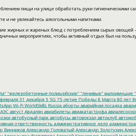
еблением пищи на улице обработать руки гигиеническими са
е и не увлекайтесь алкогольными напитками.
ение жирных и жареных блюд с потреблением сырых овощей
здничных мероприятиях, чтобы активный отдых был на польз
ла"
"железобетонные полицейские"
"ленивые" малоимущие
"
февраля
31 декабря
5
5G
75-летие Победы
8 Марта
80 лет
8
tsApp
Wi-Fi
WorldSkills Russia
аборты
аварийная посадка
авари
 АЭС
август
Авдалян
авиабилеты
авиакатастрофа
авиалесоохр
озки
автобусный парк
автобусы
автовокзал
автоклуб
автомо
ивная ответственность
административное дело
администра
р Винников
Александр Головатый
Александр Золотухин
Алек
ин
Александра Филиппова
Алексей Корниенко
Алексей Наваль