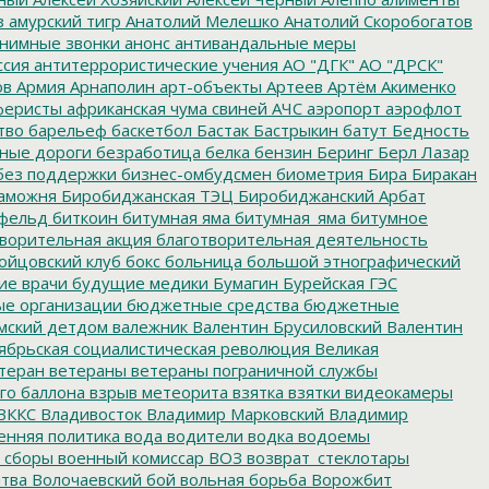
з
амурский тигр
Анатолий Мелешко
Анатолий Скоробогатов
нимные звонки
анонс
антивандальные меры
ссия
антитеррористические учения
АО "ДГК"
АО "ДРСК"
ов
Армия
Арнаполин
арт-объекты
Артеев
Артём Акименко
еристы
африканская чума свиней
АЧС
аэропорт
аэрофлот
тво
барельеф
баскетбол
Бастак
Бастрыкин
батут
Бедность
нные дороги
безработица
белка
бензин
Беринг
Берл Лазар
без поддержки
бизнес-омбудсмен
биометрия
Бира
Биракан
аможня
Биробиджанская ТЭЦ
Биробиджанский Арбат
фельд
биткоин
битумная яма
битумная_яма
битумное
ворительная акция
благотворительная деятельность
ойцовский клуб
бокс
больница
большой этнографический
е врачи
будущие медики
Бумагин
Бурейская ГЭС
е организации
бюджетные средства
бюджетные
мский детдом
валежник
Валентин Брусиловский
Валентин
ябрьская социалистическая революция
Великая
теран
ветераны
ветераны пограничной службы
го баллона
взрыв метеорита
взятка
взятки
видеокамеры
ВККС
Владивосток
Владимир Марковский
Владимир
енняя политика
вода
водители
водка
водоемы
 сборы
военный комиссар
ВОЗ
возврат_стеклотары
итва
Волочаевский бой
вольная борьба
Ворожбит