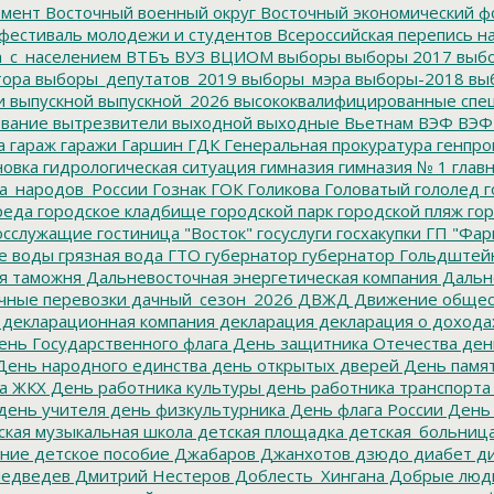
емент
Восточный военный округ
Восточный экономический ф
фестиваль молодежи и студентов
Всероссийская перепись н
а_с_населением
ВТБъ
ВУЗ
ВЦИОМ
выборы
выборы 2017
выбо
тора
выборы_депутатов_2019
выборы_мэра
выборы-2018
вы
и
выпускной
выпускной_2026
высококвалифицированные спе
вание
вытрезвители
выходной
выходные
Вьетнам
ВЭФ
ВЭФ
а
гараж
гаражи
Гаршин
ГДК
Генеральная прокуратура
генпро
новка
гидрологическая ситуация
гимназия
гимназия № 1
глав
а_народов_России
Гознак
ГОК
Голикова
Головатый
гололед
г
реда
городское кладбище
городской парк
городской пляж
гор
осслужащие
гостиница "Восток"
госуслуги
госхакупки
ГП "Фар
е воды
грязная вода
ГТО
губернатор
губернатор Гольдштей
я таможня
Дальневосточная энергетическая компания
Дальне
чные перевозки
дачный_сезон_2026
ДВЖД
Движение общес
декларационная компания
декларация
декларация о дохода
нь Государственного флага
День защитника Отечества
ден
ень народного единства
день открытых дверей
День памят
а ЖКХ
День работника культуры
день работника транспорта
день учителя
день физкультурника
День флага России
День
ская музыкальная школа
детская площадка
детская_больниц
ание
детское пособие
Джабаров
Джанхотов
дзюдо
диабет
ди
едведев
Дмитрий Нестеров
Доблесть_Хингана
Добрые люд