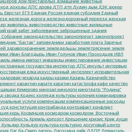
фицеров
дом престарелых
домашние животные
ход
доходы
ДПС
дрова
ДТП
дтп
Дудин
дым
ДЭК
дюкер
ть
Еврстат
ЕГЭ
Единая Россия
единая субсидия
Единый
езд
железная дорога
железнодорожный переезд
женская
дер
живопись
животноводство
животные
жилищные
ий край
забег
заболевание
заброшенные здания
 Собрание
законодательство
законопреокт
законопроект
ведник "Бастак"
заповедники
заработная плата
Заречье
лей
здравоохранение
земледельцы
землетрясение
земля
ники
Иван Благодырь
Иван Голунов
Иван Проходцев
ИВЛ
аиль
имена
импорт
инвалиды
инвестирование
инвестиции
остранные государства
инспектор ДПС
инсульт
интервью
кусственная елка
искусственный_интеллект
исправительная
кадровая чехарда
кадры
казаки
Казань
Казначейство
ремонт
карантин
карате
каратин
катастрофа
кафе
качество
 шишки
Кемерово
кинозал
кинологи
кинотеатр "Родина"
д-сводка
Кодекс
колледж культуры
колония
командировка
унальные услуги
компенсации
компенсационные расходы
 суд
конституция
контрабанда
контрафакт
конфликт
пция
корь
Косвинцев
космодром
космодром_Восточный
оспособность
Кремль
креозот
Крещение
кризис
Крик души
я
Кульдкр
Кульдур
культура
культурно досуговый центр
ория
Лаг ба-Омер
лагерь
Лагошина
лайк
ЛДПР
Левинталь