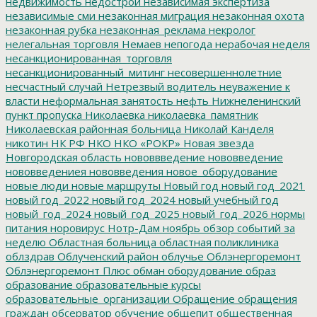
недвижимость
недострои
независимая экспертиза
независимые сми
незаконная миграция
незаконная охота
незаконная рубка
незаконная_реклама
некролог
нелегальная торговля
Немаев
непогода
нерабочая неделя
несанкционированная_торговля
несанкционированный_митинг
несовершеннолетние
несчастный случай
Нетрезвый водитель
неуважение к
власти
неформальная занятость
нефть
Нижнеленинский
пункт пропуска
Николаевка
николаевка_памятник
Николаевская районная больница
Николай Канделя
никотин
НК РФ
НКО
НКО «РОКР»
Новая звезда
Новгородская область
нововвведение
нововведение
нововведениея
нововведения
новое_оборудование
новые люди
новые маршруты
Новый год
новый год_2021
новый год_2022
новый год_2024
новый учебный год
новый_год_2024
новый_год_2025
новый_год_2026
нормы
питания
норовирус
Нотр-Дам
ноябрь
обзор событий за
неделю
Областная больница
областная поликлиника
облздрав
Облученский район
облучье
Облэнергоремонт
Облэнергоремонт Плюс
обман
оборудование
образ
образование
образовательные курсы
образовательные_организации
Обращение
обращения
граждан
обсерватор
обучение
общепит
общественная