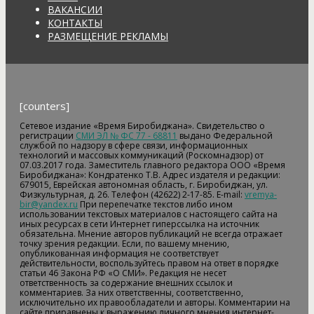
ВАКАНСИИ
КОНТАКТЫ
РАЗМЕЩЕНИЕ РЕКЛАМЫ
[counters]
Сетевое издание «Время Биробиджана». Свидетельство о
регистрации
СМИ ЭЛ № ФС 77 - 68811
выдано Федеральной
службой по надзору в сфере связи, информационных
технологий и массовых коммуникаций (Роскомнадзор) от
07.03.2017 года. Заместитель главного редактора ООО «Время
Биробиджана»: Кондратенко Т.В. Адрес издателя и редакции:
679015, Еврейская автономная область, г. Биробиджан, ул.
Физкультурная, д. 26. Телефон (42622) 2-17-85. E-mail:
vremya-
bir@yandex.ru
При перепечатке текстов либо ином
использовании текстовых материалов с настоящего сайта на
иных ресурсах в сети Интернет гиперссылка на источник
обязательна. Мнение авторов публикаций не всегда отражает
точку зрения редакции. Если, по вашему мнению,
опубликованная информация не соответствует
действительности, воспользуйтесь правом на ответ в порядке
статьи 46 Закона РФ «О СМИ». Редакция не несет
ответственность за содержание внешних ссылок и
комментариев. За них ответственны, соответственно,
исключительно их правообладатели и авторы. Комментарии на
сайте приравнены к выражению личного мнения интернет-