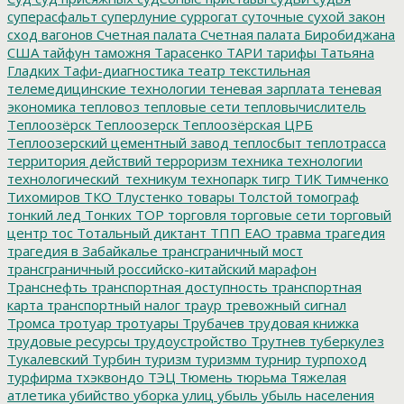
суперасфальт
суперлуние
суррогат
суточные
сухой закон
сход вагонов
Счетная палата
Счетная палата Биробиджана
США
тайфун
таможня
Тарасенко
ТАРИ
тарифы
Татьяна
Гладких
Тафи-диагностика
театр
текстильная
телемедицинские технологии
теневая зарплата
теневая
экономика
тепловоз
тепловые сети
тепловычислитель
Теплоозёрск
Теплоозерск
Теплоозёрская ЦРБ
Теплоозерский цементный завод
теплосбыт
теплотрасса
территория действий
терроризм
техника
технологии
технологический_техникум
технопарк
тигр
ТИК
Тимченко
Тихомиров
ТКО
Тлустенко
товары
Толстой
томограф
тонкий лед
Тонких
ТОР
торговля
торговые сети
торговый
центр
тос
Тотальный диктант
ТПП ЕАО
травма
трагедия
трагедия в Забайкалье
трансграничный мост
трансграничный российско-китайский марафон
Транснефть
транспортная доступность
транспортная
карта
транспортный налог
траур
тревожный сигнал
Тромса
тротуар
тротуары
Трубачев
трудовая книжка
трудовые ресурсы
трудоустройство
Трутнев
туберкулез
Тукалевский
Турбин
туризм
туризмм
турнир
турпоход
турфирма
тхэквондо
ТЭЦ
Тюмень
тюрьма
Тяжелая
атлетика
убийство
уборка улиц
убыль
убыль населения