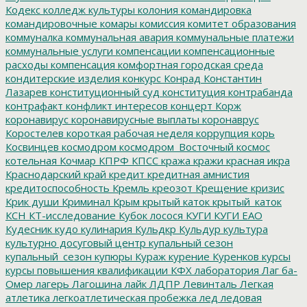
Кодекс
колледж культуры
колония
командировка
командировочные
комары
комиссия
комитет образования
коммуналка
коммунальная авария
коммунальные платежи
коммунальные услуги
компенсации
компенсационные
расходы
компенсация
комфортная городская среда
кондитерские изделия
конкурс
Конрад
Константин
Лазарев
конституционный суд
конституция
контрабанда
контрафакт
конфликт интересов
концерт
Корж
коронавирус
коронавирусные выплаты
коронаврус
Коростелев
короткая рабочая неделя
коррупция
корь
Косвинцев
космодром
космодром_Восточный
космос
котельная
Кочмар
КПРФ
КПСС
кража
кражи
красная икра
Краснодарский край
кредит
кредитная амнистия
кредитоспособность
Кремль
креозот
Крещение
кризис
Крик души
Криминал
Крым
крытый каток
крытый_каток
КСН
КТ-исследование
Кубок лосося
КУГИ
КУГИ ЕАО
Кудесник
кудо
кулинария
Кульдкр
Кульдур
культура
культурно досуговый центр
купальный сезон
купальный_сезон
купюры
Кураж
курение
Куренков
курсы
курсы повышения квалификации
КФХ
лаборатория
Лаг ба-
Омер
лагерь
Лагошина
лайк
ЛДПР
Левинталь
Легкая
атлетика
легкоатлетическая пробежка
лед
ледовая