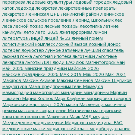
переправа
ледовые скульптуры
ледовый городок
ледовый
каток
ледоход
лекарства
лекарственные препараты
лекарство
Ленинская ЦРБ
Ленинский район
Ленинское
Ленинское сельское поселение
Леонид Школьник
лес
леса
лесной пожар
лесные пожары
лесопилка
летние
каникулы
лето
лето_2026
лжетерроризм
лимон
литература
Лицей
лицей № 23
личный прием
логистический комплеск
ложный вызов
ложный донос
лотерея
лоукостер
лунное затмение
лучший спасатель
лыжная гонка
льготная ипотека
льготники
льготные
лекарства
льготы
ЛЭП
люди ЕАО
люк
Магнитогорск
май
май_2026
майские праздники
майские_2026
майские_праздники_2026
МАК-2019
Мак-2020
Мак-2021
Макаров
Максим Акимов
Максим Семенов
Максим Шупиков
макулатура
Мама-предприниматель
Мамедов
маммография
мамография
мандарин
мандарины
Марвин
Токайер
Мария Костюк
Марк Кауфман
маркировка товаров
Марковский
март
март_2026
маска
Масленица
масочный
режим
массовое сокращение
Матвиенко
материнский
капитал
маткапитал
Махинько
Маяк
МВД
медаль
Медведев
медведь
медики
Медицина
медицина_ЕАО
медицинские маски
медицинский класс
медоборудование
медосмотр
медработники
медсестры
международная