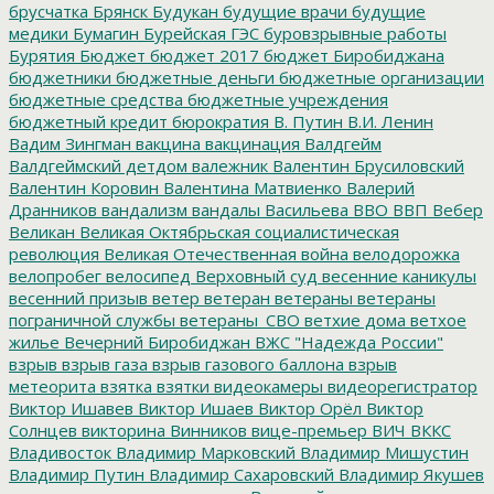
брусчатка
Брянск
Будукан
будущие врачи
будущие
медики
Бумагин
Бурейская ГЭС
буровзрывные работы
Бурятия
Бюджет
бюджет 2017
бюджет Биробиджана
бюджетники
бюджетные деньги
бюджетные организации
бюджетные средства
бюджетные учреждения
бюджетный кредит
бюрократия
В. Путин
В.И. Ленин
Вадим Зингман
вакцина
вакцинация
Валдгейм
Валдгеймский детдом
валежник
Валентин Брусиловский
Валентин Коровин
Валентина Матвиенко
Валерий
Дранников
вандализм
вандалы
Васильева
ВВО
ВВП
Вебер
Великан
Великая Октябрьская социалистическая
революция
Великая Отечественная война
велодорожка
велопробег
велосипед
Верховный суд
весенние каникулы
весенний призыв
ветер
ветеран
ветераны
ветераны
пограничной службы
ветераны_СВО
ветхие дома
ветхое
жилье
Вечерний Биробиджан
ВЖС "Надежда России"
взрыв
взрыв газа
взрыв газового баллона
взрыв
метеорита
взятка
взятки
видеокамеры
видеорегистратор
Виктор Ишавев
Виктор Ишаев
Виктор Орёл
Виктор
Солнцев
викторина
Винников
вице-премьер
ВИЧ
ВККС
Владивосток
Владимир Марковский
Владимир Мишустин
Владимир Путин
Владимир Сахаровский
Владимир Якушев