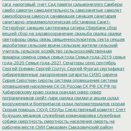
сага_налоговый_гнет
Сад памяти
сальмонеллез
Самбери
самбо
самогон
самодеятельность
самозанятые
самолет
самооборона
самосуд
санавиация
санация
санитария
санитарно-эпидемиологическая обстанвока
Санкт-
Петербург
санкции
сантехника
сатира
Сбербанк
сбор
вещей
сбор на здравоохранение
свадьба
свалка
свалки
светофоры
свищ
связь
священнослужитель
секта
секция
акробатики
сельские врачи
сельские жители
сельский
учитель
сельское хозяйство
сельскохозяйственная
ярмарка
семена
семья
семья года
Семья года-2019
семья
года-2020
Семья года-2021
Сенаторы
сено
сентябрь
Сергей Ерёмин
Сергей Солтус
Сергей Фургал
сертификат
сибиреязвенные захоронения
сигареты
СИЗО
сирена
Сирия
Сироткин
сироты
система оповещения
система
оповещения населения
СК
СК России
СК РФ
СК РФ по
Хабаровскому краю
сказка
скандал
сквер
сквер
пограничников
скейт-парк
скидка
скидки и акции
склад
вооружения и боеприпасов
склад пиломатериалов
скорая
Скорая помощь
СКУД
СКУДы
Следственный комитет
Слет
будущих медиков
служебная командировка
служебные
собаки
смертность
смертность населения
смерть на
рабочем месте
СМИ
Смидович
Смидовичский район