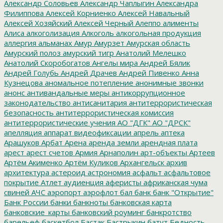
Александр Соловьев
Александр Чаплыгин
Александра
Филиппова
Алексей Корниенко
Алексей Навальный
Алексей Хозяйский
Алексей Черный
Алеппо
алименты
Алиса
алкоголизация
Алкоголь
алкогольная продукция
аллергия
альманах
Амур
Амурзет
Амурская область
Амурский полоз
амурский тигр
Анатолий Мелешко
Анатолий Скоробогатов
Ангелы мира
Андрей Бялик
Андрей Голубь
Андрей Драчев
Андрей Пивенко
Анна
Кузнецова
аномальное потепление
анонимные звонки
анонс
антивандальные меры
антикоррупционное
законодательство
антисанитария
антитеррористическая
безопасность
антитеррористическая комиссия
антитеррористические учения
АО "ДГК"
АО "ДРСК"
апелляция
аппарат видеофиксации
апрель
аптека
Арашуков
Арбат
Арена
аренда земли
арендная плата
арест
арест счетов
Армия
Арнаполин
арт-объекты
Артеев
Артём Акименко
Артём Куликов
Архангельск
архив
архитектура
астероид
астрономия
асфальт
асфальтовое
покрытие
Атлет
аудиенция
аферисты
африканская чума
свиней
АЧС
аэропорт
аэрофлот
бал
банк
банк "Открытие"
Банк России
банки
банкноты
банковская карта
банковские_карты
банковский роуминг
банкротство
барельеф
баскетбол
Бастак
Бастрыкин
батут
Бедность