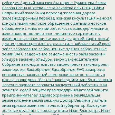
субсидия
Единый заказчик
Екатерина Румянцева
Елена
Басова
Елена Князева
Елена Хахалева
ель
ЕНВД
Ефим
Вепринский
жалоба
жд переезд
железная дорога
железнодорожный переезд
женская кнсультация
женская
консультация
жестокое обращение с детьми
жестокое
обращение с животными
жестокость
живодер
живопись
животноводство
животные
жилищные сертификаты
жилищные условия
жилье
жилье для детей-сирот
жильё
для подтопленцев
ЖКХ
журналистика
Забайкальский край
забег
заболевание
заброшенные здания
заброшенные
земли
ЗАГС
задержание
задолженность
займ
заказник
Ульдура
заказник Ульдуры
закон
Законодательное
Собрание
законодательство
законопреокт
законопроект
законороект
Заксобрание
Заксобрание ЕАО
заморозка
пенсионных накоплений
заморозки
занятость
запись в
школу
заповедник "Бастак"
заповедники
заработная плата
Заречье
зарплата
зарплаты
заслуженный работник ЖКХ
зачистка_судей
защита прав предпринимателей
защита
предпринимателей
здравоохранение
земледельцы
землетрясение
земля
земский доктор
Земский_учитель
зима пришла
змеи
змея
золотой губернатор
Золотухин
золотые медалисты
зоозащитники
Иван Благодырь
Иван