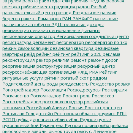
за рулем
работа
работодатели
рабочая неделя
рабочая
поездка
рабочие места
радиация
радон
Разбой
развлекательный центр
развод
Раздольное
размыв
берегов
ракеты
Рамазанов
РАН
РАНХиГС
расписание
расписание автобусов
РДШ
реальные доходы
реанимация
ревизия
региональные финансы
региональный оператор
Региональный сосудистый центр
регистратура
регламент
регоператор
регоператор по тко
режим самоизоляции
резиновая квартира
резиновые
квартиры
рейд
рейинг
рейтинг
рейтинг_2026
реклама
реконструкция
ректор
религия
ремонт
ремонт дорог
реорганизация
реструктуризация
ресурсный центр
ресурсоснабжающая организация
РЖД
РИА Рейтинг
ритуальные услуги
рйтинг
рогатый скот
роддом
Родительский день
роды
рождаемость
Рождество
розыск
Ропотребнадзор
Росавиация
Росводресурсы
Росгвардия
Роскачество
Роскомнадзор
Росконтроль
Рослесхоз
Роспотребнадзор
россельхознадзор
российская
экономика
Российский Азимут
Россия
Росстат
рост цен
Ростислав Гольдштейн
Ростовская область
роуминг
РПЦ
РСПП
рубка деревьев
рубли
рубль
Рудное
ружье
рукопашный бой
Румянцева
Русская поляна
рыба
рыбалка
рыбоводные заводы
рынок труда
рысь
с. Ленинское