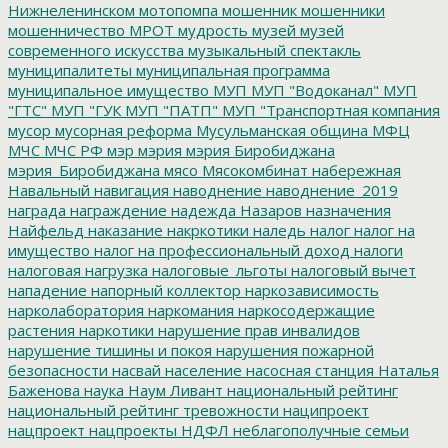
Нижнеленинском
мотопомпа
мошенник
мошенники
мошенничество
МРОТ
мудрость
музей
музей
современного искусства
музыкальный спектакль
муниципалитеты
муниципальная программа
муниципальное имущество
МУП
МУП "Водоканал"
МУП
"ГТС"
МУП "ГУК
МУП "ПАТП"
МУП "Транспортная компания
мусор
мусорная реформа
Мусульманская община
МФЦ
МЧС
МЧС РФ
мэр
мэрия
мэрия Биробиджана
мэрия_Биробиджана
мясо
Мясокомбинат
набережная
Навальный
навигация
наводнение
наводнение_2019
награда
награждение
надежда
Назаров
назначения
Найфельд
наказание
накркотики
наледь
налог
налог на
имущество
налог на профессиональный доход
налоги
налоговая нагрузка
налоговые_льготы
налоговый вычет
нападение
напорный коллектор
наркозависимость
нарколаборатория
наркомания
наркосодержащие
растения
наркотики
нарушение прав инвалидов
нарушение тишины и покоя
нарушения пожарной
безопасности
насвай
население
насосная станция
Наталья
Баженова
наука
Наум Ливант
национальный рейтинг
национальный рейтинг тревожности
наципроект
нацпроект
нацпроекты
НДФЛ
неблагополучные семьи