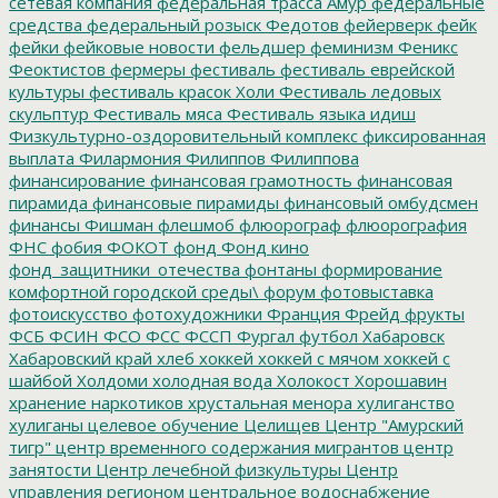
сетевая компания
федеральная трасса Амур
федеральные
средства
федеральный розыск
Федотов
фейерверк
фейк
фейки
фейковые новости
фельдшер
феминизм
Феникс
Феоктистов
фермеры
фестиваль
фестиваль еврейской
культуры
фестиваль красок Холи
Фестиваль ледовых
скульптур
Фестиваль мяса
Фестиваль языка идиш
Физкультурно-оздоровительный комплекс
фиксированная
выплата
Филармония
Филиппов
Филиппова
финансирование
финансовая грамотность
финансовая
пирамида
финансовые пирамиды
финансовый омбудсмен
финансы
Фишман
флешмоб
флюорограф
флюорография
ФНС
фобия
ФОКОТ
фонд
Фонд кино
фонд_защитники_отечества
фонтаны
формирование
комфортной городской среды\
форум
фотовыставка
фотоискусство
фотохудожники
Франция
Фрейд
фрукты
ФСБ
ФСИН
ФСО
ФСС
ФССП
Фургал
футбол
Хабаровск
Хабаровский край
хлеб
хоккей
хоккей с мячом
хоккей с
шайбой
Холдоми
холодная вода
Холокост
Хорошавин
хранение наркотиков
хрустальная менора
хулиганство
хулиганы
целевое обучение
Целищев
Центр "Амурский
тигр"
центр временного содержания мигрантов
центр
занятости
Центр лечебной физкультуры
Центр
управления регионом
центральное водоснабжение