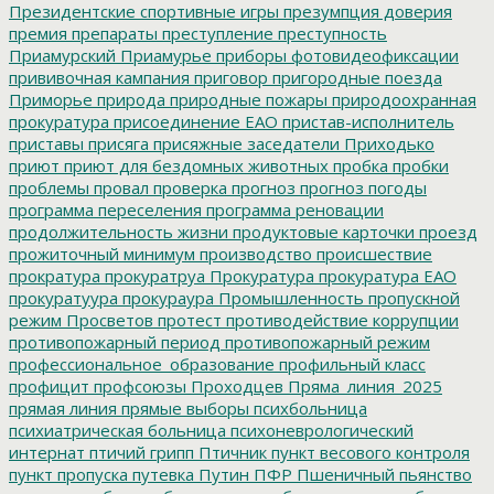
Президентские спортивные игры
презумпция доверия
премия
препараты
преступление
преступность
Приамурский
Приамурье
приборы фотовидеофиксации
прививочная кампания
приговор
пригородные поезда
Приморье
природа
природные пожары
природоохранная
прокуратура
присоединение ЕАО
пристав-исполнитель
приставы
присяга
присяжные заседатели
Приходько
приют
приют для бездомных животных
пробка
пробки
проблемы
провал
проверка
прогноз
прогноз погоды
программа переселения
программа реновации
продолжительность жизни
продуктовые карточки
проезд
прожиточный минимум
производство
происшествие
прократура
прокуратруа
Прокуратура
прокуратура ЕАО
прокуратуура
прокураура
Промышленность
пропускной
режим
Просветов
протест
противодействие коррупции
противопожарный период
противопожарный режим
профессиональное_образование
профильный класс
профицит
профсоюзы
Проходцев
Пряма_линия_2025
прямая линия
прямые выборы
психбольница
психиатрическая больница
психоневрологический
интернат
птичий грипп
Птичник
пункт весового контроля
пункт пропуска
путевка
Путин
ПФР
Пшеничный
пьянство