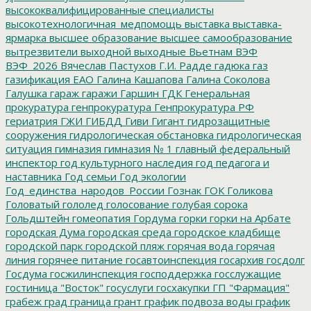
высококвалифицированные специалисты
высокотехнологичная_медпомощь
выставка
выставка-
ярмарка
высшее образование
высшее самообразование
вытрезвители
выходной
выходные
Вьетнам
ВЭФ
ВЭФ_2026
Вячеслав Пастухов
Г.И. Радде
гадюка
газ
газификация ЕАО
Галина Кашапова
Галина Соколова
Галушка
гараж
гаражи
Гаршин
ГДК
Генеральная
прокуратура
генпрокуратура
Генпрокуратура РФ
гериатрия
ГЖИ
ГИБДД
Гиви
Гигант
гидрозащитные
сооружения
гидрологическая обстановка
гидрологическая
ситуация
гимназия
гимназия № 1
главный федеральный
инспектор
год культурного наследия
год педагога и
наставника
Год семьи
Год экологии
Год_единства_народов_России
Гознак
ГОК
Голикова
Головатый
гололед
голосование
голубая сорока
Гольдштейн
гомеопатия
Гордума
горки
горки на Арбате
городская Дума
городская среда
городское кладбище
городской парк
городской пляж
горячая вода
горячая
линия
горячее питание
госавтоинспекция
госархив
госдолг
Госдума
госжилинспекция
господдержка
госслужащие
гостиница "Восток"
госуслуги
госхакупки
ГП "Фармация"
грабеж
град
граница
грант
график подвоза воды
график