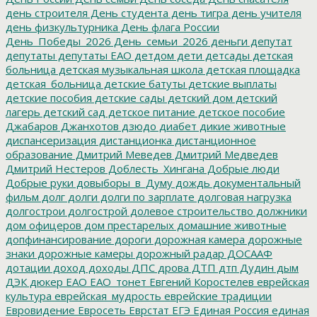
день строителя
День студента
день тигра
день учителя
день физкультурника
День флага России
День_Победы_2026
День_семьи_2026
деньги
депутат
депутаты
депутаты ЕАО
детдом
дети
детсады
детская
больница
детская музыкальная школа
детская площадка
детская_больница
детские батуты
детские выплаты
детские пособия
детские сады
детский дом
детский
лагерь
детский сад
детское питание
детское пособие
Джабаров
Джанхотов
дзюдо
диабет
дикие животные
диспансеризация
дистанционка
дистанционное
образование
Дмитрий Меведев
Дмитрий Медведев
Дмитрий Нестеров
Доблесть_Хингана
Добрые люди
Добрые руки
довыборы_в_Думу
дождь
документальный
фильм
долг
долги
долги по зарплате
долговая нагрузка
долгострои
долгострой
долевое строительство
должники
дом офицеров
дом престарелых
домашние животные
допфинансирование
дороги
дорожная камера
дорожные
знаки
дорожные камеры
дорожный радар
ДОСААФ
дотации
доход
доходы
ДПС
дрова
ДТП
дтп
Дудин
дым
ДЭК
дюкер
ЕАО
ЕАО_тонет
Евгений Коростелев
еврейская
культура
еврейская_мудрость
еврейские традиции
Евровидение
Евросеть
Еврстат
ЕГЭ
Единая Россия
единая