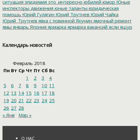
ситуация
эпидемия
это_интересно
юбилей
юмор
Юные
инспекторы движения
юные таланты
юридическая
помощь
Юрий Гулягин
Юрий Трутнев
Юрий Чайка
Юрий_Трутнев
явка с повинной
Якунин
ямочный ремонт
ямы
январь
Япония
ярмарка
ярмарка вакансий
ясли
ящур
Календарь новостей
Февраль 2018
Пн
Вт
Ср
Чт
Пт
Сб
Вс
1
2
3
4
5
6
7
8
9
10
11
12
13
14
15
16
17
18
19
20
21
22
23
24
25
26
27
28
« Янв
Мар »
О НАС