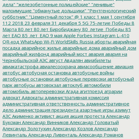
дела"
"железобетонные полицейские"
"ленивые"
малоимущие
"обманутые дольщики"
"Рентгенологический
субботник"
"Цементный поток"
@
1 класс
1 мая
1 сентября
112
2018
23 февраля
31 декабря
5
5G
75-летие Победы
8
Марта
80 лет
80 лет Биробиджану
80_летие_Победы
85
лет ЕАО
85_лет_ЕАО
9 мая
Apple
Forbes
Instagram
L-410
QR-код
WhatsApp
Wi-Fi
WorldSkills Russia
аборты
аварийная
посадка
аварийное жилье
аварийные дома
аварийный дом
аварийный жилфонд
аварийный мост
авария
авария на
Чернобыльской АЭС
август
Авдалян
авиабилеты
авиакатастрофа
авиалесоохрана
авиасообщение
авиация
автобус
автобусная остановка
автобусные войны
автобусные остановки
автобусные перевозки
автобусный
парк
автобусы
автовокзал
автоклуб
автомобили
автомобиль
автоперевозки
Агада
агитпоезд
аграрии
адвокат
Адвокаты
административная комиссия
административная ответственность
административное
дело
администрация президента
азартные игры
азимут
АЗС
Акименко
активист
акция
акция протеста
Александр
Буксман
Александр Винников
Александр Головатый
Александр Золотухин
Александр Козлов
Александр
Левинталь
Александр Ливенталь
Александр Романов