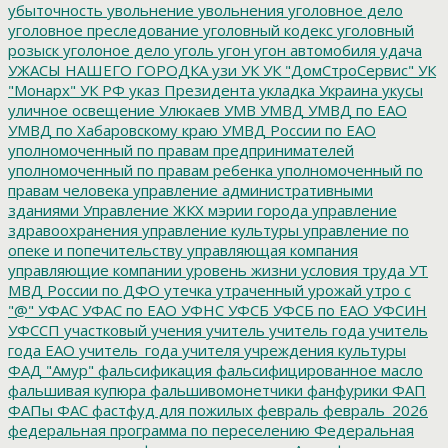
убыточность
увольнение
увольнения
уголовное дело
уголовное преследование
уголовный кодекс
уголовный
розыск
уголоное дело
уголь
угон
угон автомобиля
удача
УЖАСЫ НАШЕГО ГОРОДКА
узи
УК
УК "ДомСтроСервис"
УК
"Монарх"
УК РФ
указ Президента
укладка
Украина
укусы
уличное освещение
Улюкаев
УМВ
УМВД
УМВД по ЕАО
УМВД по Хабаровскому краю
УМВД России по ЕАО
уполномоченный по правам предпринимателей
уполномоченный по правам ребенка
уполномоченный по
правам человека
управление административными
зданиями
Управление ЖКХ мэрии города
управление
здравоохранения
управление культуры
управление по
опеке и попечительству
управляющая компания
управляющие компании
уровень жизни
условия труда
УТ
МВД России по ДФО
утечка
утраченный урожай
утро с
"@"
УФАС
УФАС по ЕАО
УФНС
УФСБ
УФСБ по ЕАО
УФСИН
УФССП
участковый
учения
учитель
учитель года
учитель
года ЕАО
учитель_года
учителя
учреждения культуры
ФАД "Амур"
фальсификация
фальсифицированное масло
фальшивая купюра
фальшивомонетчики
фанфурики
ФАП
ФАПы
ФАС
фастфуд для пожилых
февраль
февраль_2026
федеральная программа по переселению
Федеральная