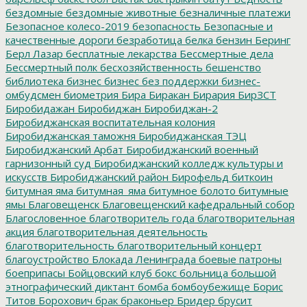
бездомные
бездомные животные
безналичные платежи
Безопасное колесо-2019
безопасность
Безопасные и
качественные дороги
безработица
белка
бензин
Беринг
Берл Лазар
бесплатные лекарства
Бессмертные дела
Бессмертный полк
бесхозяйственность
бешенство
библиотека
бизнес
бизнес без поддержки
бизнес-
омбудсмен
биометрия
Бира
Биракан
Бирария
БирЗСТ
Биробидажан
Биробиджан
Биробиджан-2
Биробиджанская воспитательная колония
Биробиджанская таможня
Биробиджанская ТЭЦ
Биробиджанский Арбат
Биробиджанский военный
гарнизонный суд
Биробиджанский колледж культуры и
искусств
Биробиджанский район
Бирофельд
биткоин
битумная яма
битумная_яма
битумное болото
битумные
ямы
Благовещенск
Благовещенский кафедральный собор
Благословенное
благотворитель года
благотворительная
акция
благотворительная деятельность
благотворительность
благотворительный концерт
благоустройство
Блокада Ленинграда
боевые патроны
боеприпасы
Бойцовский клуб
бокс
больница
большой
этнографический диктант
бомба
бомбоубежище
Борис
Титов
Борохович
брак
браконьер
Бридер
брусит