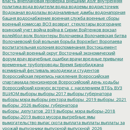
власть
внеплановая проверка
Внешний долг
внутренняя
политика
вода
водители
водка
водоемы
водоисточник
Водоканал
водолазы
водоналивные дамбы
водонапорная
башня
водоснабжение
военная служба
военные сборы
военный комиссар
ВОЗ
возврат_стеклотары
возгорание
воинский учет
война
война в Сирии
Войтенков
вокзал
волейбол
волк
Волонтеры
Волочаевка
Волочаевская битва
Волочаевский бой
вольная борьба
Ворожбит
Воропаева
воспитательная колония
воспоминания
Востокцемент
Восточный военный округ
Восточный экономический
форум
врач
врачебные ошибки
врачи
вредные привычки
временные трубопроводы
Время Биробиджана
всемирный фестиваль молодежи и студентов
Всероссийская перепись населения
Всероссийская
спартакиада пенсионеров
Всероссийский день ходьбы
Всероссийский конкурс
встреча_с_населением
ВТБъ
ВУЗ
ВЦИОМ
выборы
выборы 2017
выборы губернатора
выборы мэра
выборы ректора
выборы_2019
выборы_2021
выборы_2026
выборы_губернатора
выборы_депутатов_2019
выборы_мэра
выборы-2018
выборы-2019
вывоз мусора
выгребные ямы
вымогательство
выпас скота
выплата
выплаты
выплаты за
урожай
выпускники
выпускной
выпускной_2026