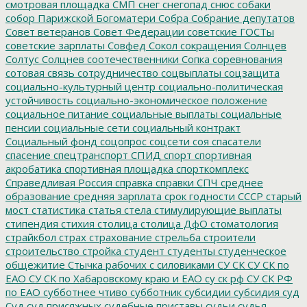
смотровая площадка
СМП
снег
снегопад
снюс
собаки
собор Парижской Богоматери
Собра
Собрание депутатов
Совет ветеранов
Совет Федерации
советские ГОСТы
советские зарплаты
Совфед
Сокол
сокращения
Солнцев
Солтус
Солцнев
соотечественники
Сопка
соревнования
сотовая связь
сотрудничество
соцвыплаты
соцзащита
социально-культурный центр
социально-политическая
устойчивость
социально-экономическое положение
социальное питание
социальные выплаты
социальные
пенсии
социальные сети
социальный контракт
Социальный фонд
соцопрос
соцсети
соя
спасатели
спасение
спецтранспорт
СПИД
спорт
спортивная
акробатика
спортивная площадка
спорткомплекс
Справедливая Россия
справка
справки
СПЧ
среднее
образование
средняя зарплата
срок годности
СССР
старый
мост
статистика
статья
стела
стимулирующие выплаты
стипендия
стихия
столица
столица ДфО
стоматология
страйкбол
страх
страхование
стрельба
строители
строительство
стройка
студент
студенты
студенческое
общежитие
Стычка рабочих с силовиками
СУ СК
СУ СК по
ЕАО
СУ СК по Хабаровскому краю и ЕАО
су ск рф
СУ СК РФ
по ЕАО
субботнее чтиво
субботник
субсидии
субсидия
суд
Суд
суд присяжных
судебные приставы
судьи
судья