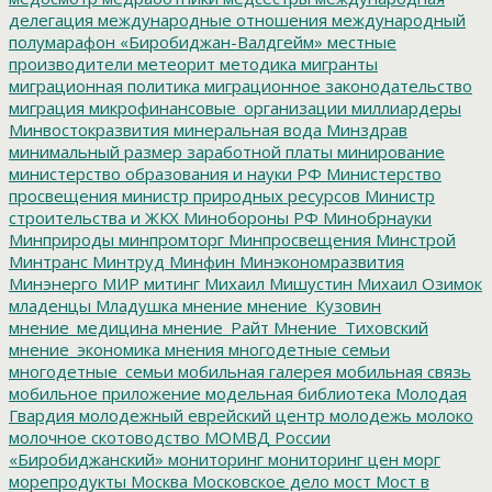
делегация
международные отношения
международный
полумарафон «Биробиджан-Валдгейм»
местные
производители
метеорит
методика
мигранты
миграционная политика
миграционное законодательство
миграция
микрофинансовые_организации
миллиардеры
Минвостокразвития
минеральная вода
Минздрав
минимальный размер заработной платы
минирование
министерство образования и науки РФ
Министерство
просвещения
министр природных ресурсов
Министр
строительства и ЖКХ
Минобороны РФ
Минобрнауки
Минприроды
минпромторг
Минпросвещения
Минстрой
Минтранс
Минтруд
Минфин
Минэкономразвития
Минэнерго
МИР
митинг
Михаил Мишустин
Михаил Озимок
младенцы
Младушка
мнение
мнение_Кузовин
мнение_медицина
мнение_Райт
Мнение_Тиховский
мнение_экономика
мнения
многодетные семьи
многодетные_семьи
мобильная галерея
мобильная связь
мобильное приложение
модельная библиотека
Молодая
Гвардия
молодежный еврейский центр
молодежь
молоко
молочное скотоводство
МОМВД России
«Биробиджанский»
мониторинг
мониторинг цен
морг
морепродукты
Москва
Московское дело
мост
Мост в