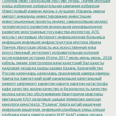
Голунов
Иван Проходцев
ИВЛ
ивс
Игорь Ткачев
игрушки
идиш
избиение
избирательная кампания
избирком
Известковый
измени жизнь к лучшему
Израиль
имена
импорт
инвалиды
инвестирование
инвестиции
инвестиционные проекты
индекс самоизоляции
индекс
человеческого развития
индексация
инновационное
развитие
иностранные государства
инспектор ДПС
инсульт
интервью
Интернет
инфекционная больница
инфекция
инфляция
инфраструктура
ипотека
Ирина
Пинчук
Иркутская область
иск
искусственная елка
искусственный_интеллект
исправительная колония
исследование
история
Итоги-2017
июль
июнь
июнь_2026
кабель линии электропередачи
кадетский бал
кадеты
кадровая чехарда
кадры
казаки
Казань
Казначейство
России
календарь
календарь праздников
камера
камеры
Камчатка
Камчатский край
канализация
капитальный
ремонт
капремонт
карантин
карате
каратин
катастрофа
кафе
качество жизни
качество и безопасность
качество
молока
качество обслуживания
Кванториум
квартиры
квитанция
КДН
кедровые шишки
Кемерово
кинозал
кинологи
кинотеатр "Родина"
Кирга
китай
кишечная
инфекция
кишечная_инфекция
кладбище
клещ
клещи
клубника
книга памяти
книги
КНР
КоАП
ковид-сводка