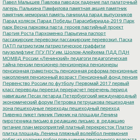
Павел Малышев
Павлова
паводок
падение
пал
палаточный
лагерь
Палькина
Памфилова
памятная акция
памятник
памятник-мемориал
память
панихида
парад выпускников
Парад колясок
Парад Победы
Парасибириада-2019
Парк
парк Весна
парковка
парта_героев
партийный проект
Партия Роста
Пархоменко
Парыгина
паспорт
пассажирские перевозки
пассажирские перевозки\
Пасха
ПАТП
патриотизм
патриотическое граффити
пауэрлифтинг
ПГУ
ПГУ им. Шолом-Алейхема
ПДД
ПДН
МОМВД России «Ленинский»
педагоги
педагогическая
тайна
пенсии
пенсионер
пенсионерка
пенсионеры
пенсионная грамотность
пенсионная реформа
пенсионные
накопления
пенсионный возраст
Пенсионный фонд
пенсия
Первенство России по футболу
Первомай 2017
первый
класс
переводы
переезд
перерасчет
перечень
период
навигации
Песах
петарда
Петербургский международный
экономический форум
Петровка
петрушкова
пешеходная
зона
пешеходные переходы
пешеходный переход
Пивенко
пикет
пикник
Пикник на площади Ленина
пиротехника
письмо в редакцию
письмо_в_редакцию
питание
план мероприятий
платный перекресток
Платон
плитка
площадь Ленина
пляжный волейбол
пневмония
побег из колонии
побои
повышение пенсионного возраста