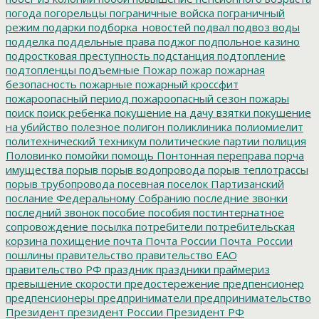
погода
погорельцы
пограничные войска
пограничный
режим
подарки
подборка_новостей
подвал
подвоз воды
подделка
поддельные права
поджог
подпольное казино
подростковая преступность
подстанция
подтопление
подтопленцы
подъемные
Пожар
пожар
пожарная
безопасность
пожарные
пожарный кроссфит
пожароопасный период
пожароопасный сезон
пожары
поиск
поиск ребенка
покушение на дачу взятки
покушение
на убийство
полезное
полигон
поликлиника
полиомиелит
политехнический техникум
политические партии
полиция
Половинко
помойки
помощь
Понтонная переправа
порча
имущества
порыв
порыв водопровода
порыв теплотрассы
порыв трубопровода
посевная
поселок Партизанский
послание Федеральному Собранию
последние звонки
последний звонок
пособие
пособия
постинтернатное
сопровождение
посылка
потребители
потребительская
корзина
похищение
почта
Почта России
Почта_России
пошлины
правительство
правительство ЕАО
правительство РФ
праздник
праздники
праймериз
превышение скорости
предостережение
предпенсионер
предпенсионеры
предприниматели
предпринимательство
Президент
президент России
Президент РФ