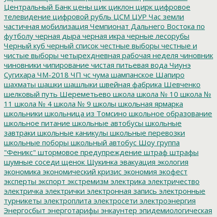
Центральный Банк
цены
цик
циклон
цирк
цифровое
телевидение
цифровой рубль
ЦСМ
ЦУР
Час земли
частичная мобилизация
Чемпионат Дальнего Востока по
футболу
черная дыра
черная икра
черные лесорубы
Черный куб
черный список
честные выборы
честные и
чистые выборы
четырехдневная рабочая неделя
чиновник
чиновники
чипирование
чистая питьевая вода
Чиунэ
Сугихара
ЧМ-2018
ЧП
чс
чума
шампанское
Шапиро
шахматы
шашки
шашлыки
швейная фабрика
Шевченко
шелковый путь
Шереметьево
школа
школа № 10
школа №
11
школа № 4
школа № 9
школы
школьная ярмарка
школьники
школьница из Томсино
школьное образование
школьное питание
школьные автобусы
школьные
завтраки
школьные каникулы
школьные перевозки
школьные поборы
школьный автобус
Шоу группа
"Феникс"
штормовое предупреждение
штраф
штрафы
шумные соседи
щенок
Щукинка
эвакуация
экология
экономика
экономический кризис
экономия
экофест
эксперты
экспорт
экстремизм
электрика
электричество
электричка
электрички
электронная запись
электронные
турникеты
электроплита
электросети
электроэнергия
Энергосбыт
энерготарифы
энкаунтер
эпидемиологическая