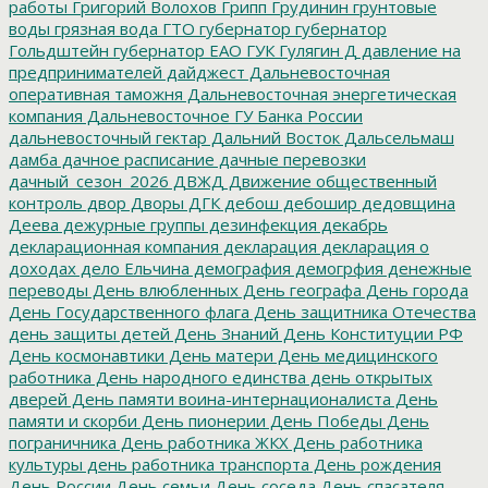
работы
Григорий Волохов
Грипп
Грудинин
грунтовые
воды
грязная вода
ГТО
губернатор
губернатор
Гольдштейн
губернатор ЕАО
ГУК
Гулягин
Д
давление на
предпринимателей
дайджест
Дальневосточная
оперативная таможня
Дальневосточная энергетическая
компания
Дальневосточное ГУ Банка России
дальневосточный гектар
Дальний Восток
Дальсельмаш
дамба
дачное расписание
дачные перевозки
дачный_сезон_2026
ДВЖД
Движение общественный
контроль
двор
Дворы
ДГК
дебош
дебошир
дедовщина
Деева
дежурные группы
дезинфекция
декабрь
декларационная компания
декларация
декларация о
доходах
дело Ельчина
демография
демогрфия
денежные
переводы
День влюбленных
День географа
День города
День Государственного флага
День защитника Отечества
день защиты детей
День Знаний
День Конституции РФ
День космонавтики
День матери
День медицинского
работника
День народного единства
день открытых
дверей
День памяти воина-интернационалиста
День
памяти и скорби
День пионерии
День Победы
День
пограничника
День работника ЖКХ
День работника
культуры
день работника транспорта
День рождения
День России
День семьи
День соседа
День спасателя