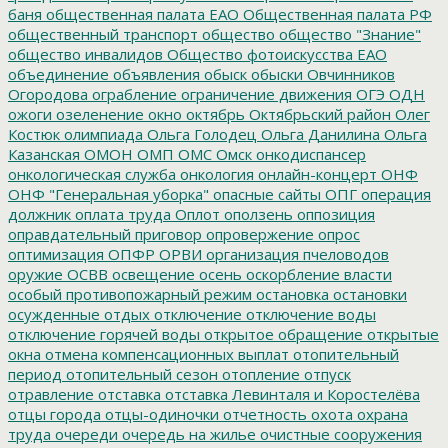
баня
общественная палата ЕАО
Общественная палата РФ
общественный транспорт
общество
общество "Знание"
общество инвалидов
Общество фотоискусства ЕАО
объединение
объявления
обыск
обыски
Овчинников
Огородова
ограбление
ограничение движения
ОГЭ
ОДН
ожоги
озеленение
окно
октябрь
Октябрьский район
Олег
Костюк
олимпиада
Ольга Голодец
Ольга Данилина
Ольга
Казанская
ОМОН
ОМП
ОМС
Омск
онкодиспансер
онкологическая служба
онкология
онлайн-концерт
ОНФ
ОНФ "Генеральная уборка"
опасные сайты
ОПГ
операция
должник
оплата труда
Оплот
оползень
оппозиция
оправдательный приговор
опровержение
опрос
оптимизация
ОПФР
ОРВИ
организация пчеловодов
оружие
ОСВВ
освещение
осень
оскорбление власти
особый противопожарный режим
остановка
остановки
осужденные
отдых
отключение
отключение воды
отключение горячей воды
открытое обращение
открытые
окна
отмена компенсационных выплат
отопительный
период
отопительный сезон
отопление
отпуск
отравление
отставка
отставка Левинталя и Коростелёва
отцы города
отцы-одиночки
отчетность
охота
охрана
труда
очереди
очередь на жилье
очистные сооружения