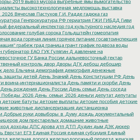
боры-2019
вывоз мусора
выгребные ямы
вымогательство
циалисты
высокотехнологичная_медпомощь
выставка
_2026
Вячеслав Пастухов
Г.И. Радде
гадюка
газ
куратура
Генпрокуратура РФ
гериатрия
ГЖИ
ГИБДД
Гиви
ный федеральный инспектор
год культурного наследия
год
олосование
голубая сорока
Гольдштейн
гомеопатия
ячая вода
горячая линия
горячее питание
госавтоинспекция
мация"
грабеж
град
граница
грант
график подвоза воды
н
губернатор ЕАО
ГУК
Гулягин
Д
давление на
восточное ГУ Банка России
дальневосточный гектар
твенный контроль
двор
Дворы
ДГК
дебош
дебошир
х
дело Ельчина
демография
демогрфия
денежные
ь защиты детей
День Знаний
День Конституции РФ
День
и воина-интернационалиста
День памяти и скорби
День
День рождения
День России
День семьи
День соседа
_Победы_2026
День_семьи_2026
деньги
депутат
депутаты
а
детские батуты
детские выплаты
детские пособия
детские
кие животные
диспансеризация
дистанционка
и
Добрые руки
довыборы_в_Думу
дождь
документальный
фицеров
дом престарелых
домашние животные
ход
доходы
ДПС
дрова
дтп
ДТП
Дудин
дым
ДЭК
дюкер
ть
Еврстат
ЕГЭ
Единая Россия
единая субсидия
Единый
езд
железная дорога
железнодорожный переезд
женская