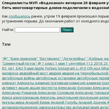
Специалисты МУП «Водоканал» вечером 20 февраля уст
Пять многоквартирных домов подключили к водоснаб
Как
сообщалось
ранее, утром 19 февраля произошел порыв 
устранению порыва. До окончания работ от холодного водо
Найти:
Тэги
"@"
"Банк приколов"
"Бествидео"
"Дети войны"
"Добрые де
"Цементный поток"
@
1 класс
1 мая
1 сентября
112
2018
23 
85_лет_ЕАО
9 мая
Apple
Forbes
Instagram
L-410
QR-код
Wha
жилфонд
аварийный мост
авария
авария на Чернобыльской
автобусные войны
автобусные остановки
автобусные перев
адвокат
Адвокаты
административная комиссия
администрат
активист
акция
акция протеста
Александр Буксман
Александ
Александр Романов
Александр Соловьев
Александр Чаплыг
Алиса
алкоголизация
Алкоголь
алкогольная продукция
аллер
Ангелы мира
Андрей Бялик
Андрей Голубь
Андрей Драчев
А
антикоррупционное законодательство
антисанитария
анти