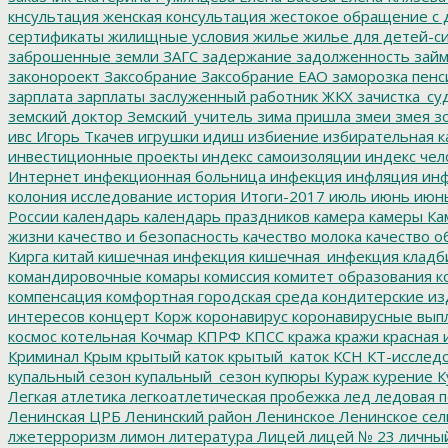
кнсультация
женская консультация
жестокое обращение с 
сертификаты
жилищные условия
жилье
жилье для детей-с
заброшенные земли
ЗАГС
задержание
задолженность
зай
законороект
Заксобрание
Заксобрание ЕАО
заморозка пенс
зарплата
зарплаты
заслуженный работник ЖКХ
зачистка_су
земский доктор
Земский_учитель
зима пришла
змеи
змея
зо
ивс
Игорь Ткачев
игрушки
идиш
избиение
избирательная к
инвестиционные проекты
индекс самоизоляции
индекс чел
Интернет
инфекционная больница
инфекция
инфляция
инф
колония
исследование
история
Итоги-2017
июль
июнь
июн
России
календарь
календарь праздников
камера
камеры
Ка
жизни
качество и безопасность
качество молока
качество о
Кирга
китай
кишечная инфекция
кишечная_инфекция
кладб
командировочные
комары
комиссия
комитет образования
к
компенсация
комфортная городская среда
кондитерские из
интересов
концерт
Корж
коронавирус
коронавирусные вып
космос
котельная
Кочмар
КПРФ
КПСС
кража
кражи
красная 
Криминал
Крым
крытый каток
крытый_каток
КСН
КТ-исслед
купальный сезон
купальный_сезон
купюры
Кураж
курение
К
Легкая атлетика
легкоатлетическая пробежка
лед
ледовая п
Ленинская ЦРБ
Ленинский район
Ленинское
Ленинское сел
лжетерроризм
лимон
литература
Лицей
лицей № 23
личны