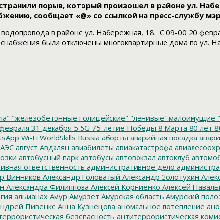
ранили порыв, который произошел в районе ул. Набере
жению, сообщает «@» со ссылкой на пресс-службу мэ
водопровода в районе ул. Набережная, 18. С 09-00 20 февр
снабжения были отключены многоквартирные дома по ул. Набе
ла"
"железобетонные полицейские"
"ленивые" малоимущие
"
февраля
31 декабря
5
5G
75-летие Победы
8 Марта
80 лет
8
tsApp
Wi-Fi
WorldSkills Russia
аборты
аварийная посадка
авари
 АЭС
август
Авдалян
авиабилеты
авиакатастрофа
авиалесоохр
озки
автобусный парк
автобусы
автовокзал
автоклуб
автомо
ивная ответственность
административное дело
администра
р Винников
Александр Головатый
Александр Золотухин
Алек
ин
Александра Филиппова
Алексей Корниенко
Алексей Наваль
гия
альманах
Амур
Амурзет
Амурская область
Амурский поло
ндрей Пивенко
Анна Кузнецова
аномальное потепление
ано
террористическая безопасность
антитеррористическая коми