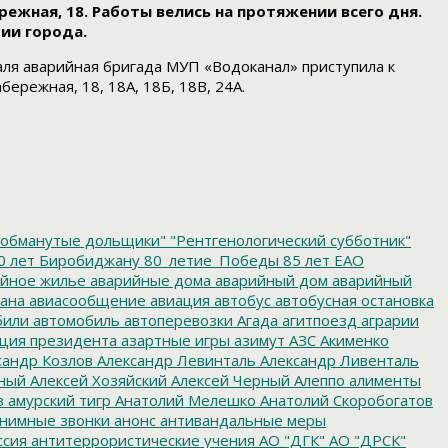
жная, 18. Работы велись на протяжении всего дня.
рии города.
аля аварийная бригада МУП «Водоканал» приступила к
режная, 18, 18А, 18Б, 18В, 24А.
обманутые дольщики"
"Рентгенологический субботник"
0 лет Биробиджану
80_летие_Победы
85 лет ЕАО
йное жилье
аварийные дома
аварийный дом
аварийный
ана
авиасообщение
авиация
автобус
автобусная остановка
били
автомобиль
автоперевозки
Агада
агитпоезд
аграрии
ция президента
азартные игры
азимут
АЗС
Акименко
сандр Козлов
Александр Левинталь
Александр Ливенталь
ный
Алексей Хозяйский
Алексей Черный
Алеппо
алименты
з
амурский тигр
Анатолий Мелешко
Анатолий Скоробогатов
нимные звонки
анонс
антивандальные меры
ссия
антитеррористические учения
АО "ДГК"
АО "ДРСК"