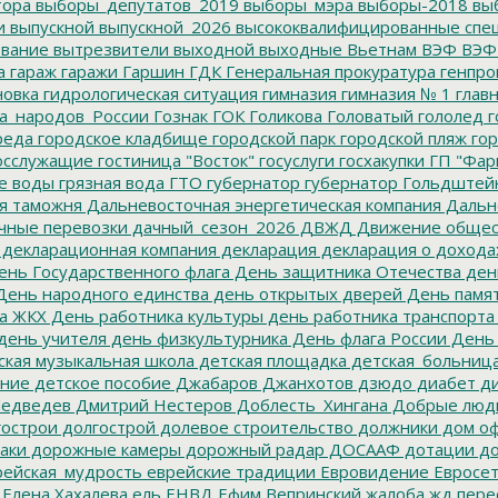
тора
выборы_депутатов_2019
выборы_мэра
выборы-2018
вы
и
выпускной
выпускной_2026
высококвалифицированные спе
вание
вытрезвители
выходной
выходные
Вьетнам
ВЭФ
ВЭФ
а
гараж
гаражи
Гаршин
ГДК
Генеральная прокуратура
генпро
новка
гидрологическая ситуация
гимназия
гимназия № 1
глав
а_народов_России
Гознак
ГОК
Голикова
Головатый
гололед
г
реда
городское кладбище
городской парк
городской пляж
гор
осслужащие
гостиница "Восток"
госуслуги
госхакупки
ГП "Фар
е воды
грязная вода
ГТО
губернатор
губернатор Гольдштей
я таможня
Дальневосточная энергетическая компания
Дальне
чные перевозки
дачный_сезон_2026
ДВЖД
Движение общес
декларационная компания
декларация
декларация о дохода
нь Государственного флага
День защитника Отечества
ден
ень народного единства
день открытых дверей
День памят
а ЖКХ
День работника культуры
день работника транспорта
день учителя
день физкультурника
День флага России
День
ская музыкальная школа
детская площадка
детская_больниц
ание
детское пособие
Джабаров
Джанхотов
дзюдо
диабет
ди
едведев
Дмитрий Нестеров
Доблесть_Хингана
Добрые люд
острои
долгострой
долевое строительство
должники
дом о
аки
дорожные камеры
дорожный радар
ДОСААФ
дотации
до
ейская_мудрость
еврейские традиции
Евровидение
Евросе
Елена Хахалева
ель
ЕНВД
Ефим Вепринский
жалоба
жд пере