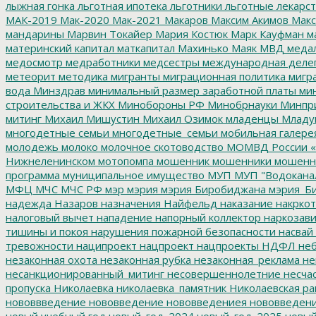
лыжная гонка
льготная ипотека
льготники
льготные лекарст
МАК-2019
Мак-2020
Мак-2021
Макаров
Максим Акимов
Макс
мандарины
Марвин Токайер
Мария Костюк
Марк Кауфман
ма
материнский капитал
маткапитал
Махинько
Маяк
МВД
меда
медосмотр
медработники
медсестры
международная деле
метеорит
методика
мигранты
миграционная политика
мигра
вода
Минздрав
минимальный размер заработной платы
мин
строительства и ЖКХ
Минобороны РФ
Минобрнауки
Минпр
митинг
Михаил Мишустин
Михаил Озимок
младенцы
Младу
многодетные семьи
многодетные_семьи
мобильная галере
молодежь
молоко
молочное скотоводство
МОМВД России «
Нижнеленинском
мотопомпа
мошенник
мошенники
мошенн
программа
муниципальное имущество
МУП
МУП "Водокана
МФЦ
МЧС
МЧС РФ
мэр
мэрия
мэрия Биробиджана
мэрия_Б
надежда
Назаров
назначения
Найфельд
наказание
накркот
налоговый вычет
нападение
напорный коллектор
наркозави
тишины и покоя
нарушения пожарной безопасности
насвай
тревожности
наципроект
нацпроект
нацпроекты
НДФЛ
неб
незаконная охота
незаконная рубка
незаконная_реклама
не
несанкционированный_митинг
несовершеннолетние
несчас
пропуска
Николаевка
николаевка_памятник
Николаевская ра
нововвведение
нововведение
нововведениея
нововведен
новый учебный год
новый_год_2024
новый_год_2025
новый