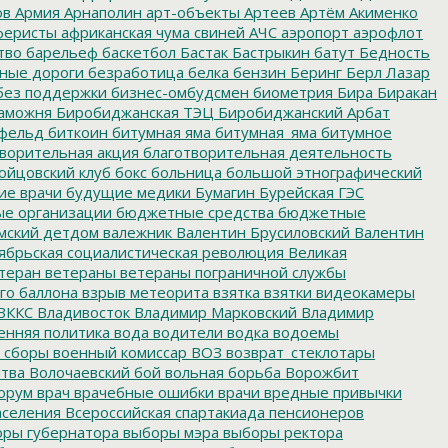
ов
Армия
Арнаполин
арт-объекты
Артеев
Артём Акименко
еристы
африканская чума свиней
АЧС
аэропорт
аэрофлот
тво
барельеф
баскетбол
Бастак
Бастрыкин
батут
Бедность
нные дороги
безработица
белка
бензин
Беринг
Берл Лазар
без поддержки
бизнес-омбудсмен
биометрия
Бира
Биракан
аможня
Биробиджанская ТЭЦ
Биробиджанский Арбат
фельд
биткоин
битумная яма
битумная_яма
битумное
ворительная акция
благотворительная деятельность
ойцовский клуб
бокс
больница
большой этнографический
е врачи
будущие медики
Бумагин
Бурейская ГЭС
е организации
бюджетные средства
бюджетные
мский детдом
валежник
Валентин Брусиловский
Валентин
ябрьская социалистическая революция
Великая
теран
ветераны
ветераны пограничной службы
го баллона
взрыв метеорита
взятка
взятки
видеокамеры
ВККС
Владивосток
Владимир Марковский
Владимир
енняя политика
вода
водители
водка
водоемы
 сборы
военный комиссар
ВОЗ
возврат_стеклотары
итва
Волочаевский бой
вольная борьба
Ворожбит
орум
врач
врачебные ошибки
врачи
вредные привычки
аселения
Всероссийская спартакиада пенсионеров
ры губернатора
выборы мэра
выборы ректора