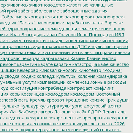
дер
живопись
животноводство
животные
жилищные
ий край
забег
заболевание
заброшенные здания
 Собрание
законодательство
законопреокт
законопроект
ведник "Бастак"
заповедники
заработная плата
Заречье
лей
здравоохранение
земледельцы
землетрясение
земля
ники
Иван Благодырь
Иван Голунов
Иван Проходцев
ИВЛ
аиль
имена
импорт
инвалиды
инвестирование
инвестиции
остранные государства
инспектор ДПС
инсульт
интервью
кусственная елка
искусственный_интеллект
исправительная
кадровая чехарда
кадры
казаки
Казань
Казначейство
ремонт
карантин
карате
каратин
катастрофа
кафе
качество
 шишки
Кемерово
кинозал
кинологи
кинотеатр "Родина"
д-сводка
Кодекс
колледж культуры
колония
командировка
унальные услуги
компенсации
компенсационные расходы
 суд
конституция
контрабанда
контрафакт
конфликт
пция
корь
Косвинцев
космодром
космодром_Восточный
оспособность
Кремль
креозот
Крещение
кризис
Крик души
я
Кульдкр
Кульдур
культура
культурно досуговый центр
ория
Лаг ба-Омер
лагерь
Лагошина
лайк
ЛДПР
Левинталь
ок
ледоход
лекарства
лекарственные препараты
лекарство
сные пожары
лесопилка
летние каникулы
лето
лето_2026
с
лотерея
лоукостер
лунное затмение
лучший спасатель