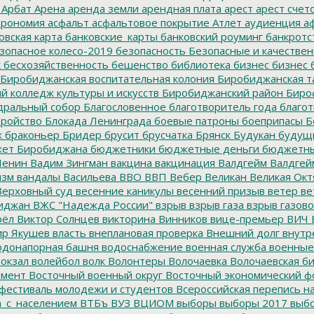
Арбат
Арена
аренда земли
арендная плата
арест
арест счет
трономия
асфальт
асфальтовое покрытие
Атлет
аудиенция
аф
овская карта
банковские_карты
банковский роуминг
банкротс
зопасное колесо-2019
безопасность
Безопасные и качестве
к
бесхозяйственность
бешенство
библиотека
бизнес
бизнес 
Биробиджанская воспитательная колония
Биробиджанская т
 колледж культуры и искусств
Биробиджанский район
Биро
дральный собор
Благословенное
благотворитель года
благот
тройство
Блокада Ленинграда
боевые патроны
боеприпасы
Б
к
браконьер
Бридер
брусит
брусчатка
Брянск
Будукан
будущи
ет Биробиджана
бюджетники
бюджетные деньги
бюджетны
Ленин
Вадим Зингман
вакцина
вакцинация
Валдгейм
Валдгей
изм
вандалы
Васильева
ВВО
ВВП
Вебер
Великан
Великая Окт
ерховный суд
весенние каникулы
весенний призыв
ветер
ве
иджан
ВЖС "Надежда России"
взрыв
взрыв газа
взрыв газово
рёл
Виктор Солнцев
викторина
Винников
вице-премьер
ВИЧ
р Якушев
власть
внеплановая проверка
Внешний долг
внутр
донапорная башня
водоснабжение
военная служба
военные
окзал
волейбол
волк
Волонтеры
Волочаевка
Волочаевская б
емент
Восточный военный округ
Восточный экономический ф
фестиваль молодежи и студентов
Всероссийская перепись н
а_с_населением
ВТБъ
ВУЗ
ВЦИОМ
выборы
выборы 2017
выбо