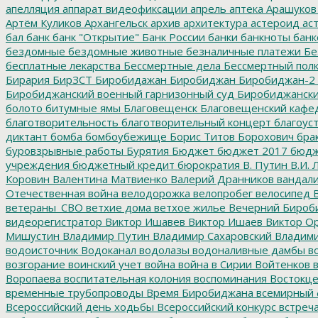
апелляция
аппарат видеофиксации
апрель
аптека
Арашуков
Артём Куликов
Архангельск
архив
архитектура
астероид
ас
бал
банк
банк "Открытие"
Банк России
банки
банкноты
банк
бездомные
бездомные животные
безналичные платежи
Бе
бесплатные лекарства
Бессмертные дела
Бессмертный пол
Бирария
БирЗСТ
Биробидажан
Биробиджан
Биробиджан-2
Биробиджанский военный гарнизонный суд
Биробиджанский
болото
битумные ямы
Благовещенск
Благовещенский кафе
благотворительность
благотворительный концерт
благоус
диктант
бомба
бомбоубежище
Борис Титов
Борохович
бра
буровзрывные работы
Бурятия
Бюджет
бюджет 2017
бюдж
учреждения
бюджетный кредит
бюрократия
В. Путин
В.И. 
Коровин
Валентина Матвиенко
Валерий Дранников
вандал
Отечественная война
велодорожка
велопробег
велосипед
В
ветераны_СВО
ветхие дома
ветхое жилье
Вечерний Бироб
видеорегистратор
Виктор Ишавев
Виктор Ишаев
Виктор О
Мишустин
Владимир Путин
Владимир Сахаровский
Владими
водоисточник
Водоканал
водолазы
водоналивные дамбы
во
возгорание
воинский учет
война
война в Сирии
Войтенков
в
Воропаева
воспитательная колония
воспоминания
Востокц
временные трубопроводы
Время Биробиджана
всемирный 
Всероссийский день ходьбы
Всероссийский конкурс
встреч