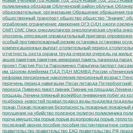
поликлиника
облздрав
Облученский район
облучье
Облэнер
образовательные_организации
Обращение
обращения гр
общественный транспорт
общество
общество "Знание"
общ
ограбление
ограничение движения
ОГЭ
ОДН
ожоги
озелен
ОМП
ОМС
Омск
онкодиспансер
онкологическая служба
онко
оползень
оппозиция
оправдательный приговор
опроверже
особый противопожарный режим
остановка
остановки
осуж
компенсационных выплат
отопительный период
отопитель
отчетность
охота
охрана труда
очереди
очередь на жилье
акция
памятник
памятник-мемориал
память
панихида
парад
проект
Партия Роста
Пархоменко
Парыгина
паспорт
пассаж
им. Шолом-Алейхема
ПДД
ПДН МОМВД России «Ленински
реформа
пенсионные накопления
пенсионный возраст
Пенс
перечень
период навигации
Песах
петарда
Петербургский
переход
Пивенко
пикет
пикник
Пикник на площади Ленина
площадь Ленина
пляжный волейбол
пневмония
побег из ко
подборка_новостей
подвал
подвоз воды
подделка
поддель
пожар
Пожар
пожарная безопасность
пожарные
пожарный 
покушение на убийство
полезное
полигон
поликлиника
поли
порча имущества
порыв
порыв водопровода
порыв теплотр
последний звонок
пособие
пособия
постинтернатное сопр
правительство
правительство ЕАО
правительство РФ
празд