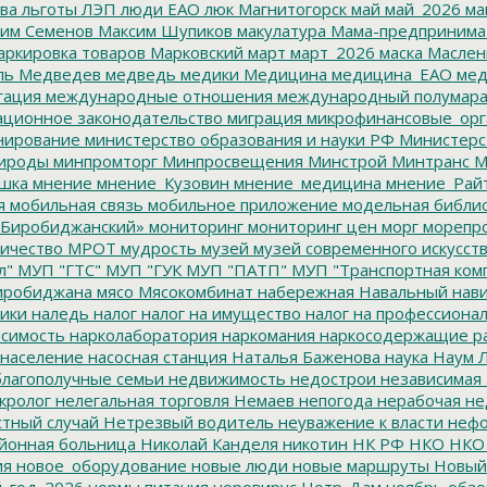
ва
льготы
ЛЭП
люди ЕАО
люк
Магнитогорск
май
май_2026
ма
им Семенов
Максим Шупиков
макулатура
Мама-предпринима
ркировка товаров
Марковский
март
март_2026
маска
Маслен
ль
Медведев
медведь
медики
Медицина
медицина_ЕАО
мед
гация
международные отношения
международный полумара
ционное законодательство
миграция
микрофинансовые_орг
ирование
министерство образования и науки РФ
Министерс
ироды
минпромторг
Минпросвещения
Минстрой
Минтранс
М
шка
мнение
мнение_Кузовин
мнение_медицина
мнение_Рай
я
мобильная связь
мобильное приложение
модельная библи
Биробиджанский»
мониторинг
мониторинг цен
морг
морепр
ичество
МРОТ
мудрость
музей
музей современного искусст
л"
МУП "ГТС"
МУП "ГУК
МУП "ПАТП"
МУП "Транспортная ком
иробиджана
мясо
Мясокомбинат
набережная
Навальный
нави
ики
наледь
налог
налог на имущество
налог на профессиона
симость
нарколаборатория
наркомания
наркосодержащие р
население
насосная станция
Наталья Баженова
наука
Наум Л
лагополучные семьи
недвижимость
недострои
независимая 
кролог
нелегальная торговля
Немаев
непогода
нерабочая не
тный случай
Нетрезвый водитель
неуважение к власти
нефо
йонная больница
Николай Канделя
никотин
НК РФ
НКО
НКО
ия
новое_оборудование
новые люди
новые маршруты
Новый
_год_2026
нормы питания
норовирус
Нотр-Дам
ноябрь
обзо