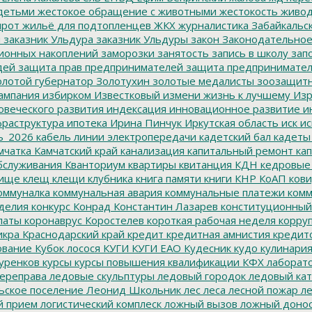
детьми
жестокое обращение с животными
жестокость
живо
ирот
жильё для подтопленцев
ЖКХ
журналистика
Забайкальск
м
заказник Ульдура
заказник Ульдуры
закон
Законодательное
ионных накоплений
заморозки
занятость
запись в школу
запо
дей
защита прав предпринимателей
защита предпринимате
лотой губернатор
Золотухин
золотые медалисты
зоозащит
ампания
избирком
Известковый
измени жизнь к лучшему
Изр
овеческого развития
индексация
инновационное развитие
ин
раструктура
ипотека
Ирина Пинчук
Иркутская область
иск
ис
ь_2026
кабель линии электропередачи
кадетский бал
кадеты
мчатка
Камчатский край
канализация
капитальный ремонт
кап
бслуживания
Кванториум
квартиры
квитанция
КДН
кедровые
ище
клещ
клещи
клубника
книга памяти
книги
КНР
КоАП
кови
оммуналка
коммунальная авария
коммунальные платежи
комм
делия
конкурс
Конрад
Константин Лазарев
конституционный
латы
коронаврус
Коростелев
короткая рабочая неделя
корру
икра
Краснодарский край
кредит
кредитная амнистия
кредит
ование
Кубок лосося
КУГИ
КУГИ ЕАО
Кудесник
кудо
кулинари
уренков
курсы
курсы повышения квалификации
КФХ
лаборат
ереправа
ледовые скульптуры
ледовый городок
ледовый кат
ьское поселение
Леонид Школьник
лес
леса
лесной пожар
ле
й прием
логистический комплеск
ложный вызов
ложный доно