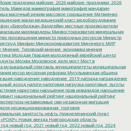
йские праздники
майские_2026
майские_праздники_2026
тель
Мамедов
маммография
мамография
мандарин
ица
масочный режим
массовое сокращение
Матвиенко
ицинские маски
медицинский класс
медоборудование
фон «Биробиджан-Валдгейм»
местные производители
анизации
миллиардеры
Минвостокразвития
минеральная
тво просвещения
министр природных ресурсов
Министр
интруд
Минфин
Минэкономразвития
Минэнерго
МИР
т
Мнение_Тиховский
мнение_экономика
мнения
отека
Молодая Гвардия
молодежный еврейский центр
одукты
Москва
Московское дело
мост
Мост в
ва
музыкальный спектакль
муниципалитеты
муниципальная
пания
мусор
мусорная реформа
Мусульманская община
гация
наводнение
наводнение_2019
награда
награждение
льный доход
налоги
налоговая нагрузка
налоговые_льготы
астения
наркотики
нарушение прав инвалидов
нарушение
ивант
национальный рейтинг
национальный рейтинг
экспертиза
независимые сми
незаконная миграция
деля
несанкционированная_торговля
рмальная занятость
нефть
Нижнеленинский пункт
 «РОКР»
Новая звезда
Новгородская область
 год
новый год_2021
новый год_2022
новый год_2024
р событий за неделю
Областная больница
областная