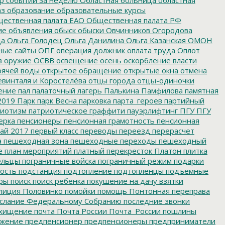
аз
образование
образовательные курсы
ественная палата ЕАО
Общественная палата РФ
ие
объявления
обыск
обыски
Овчинников
Огородова
да
Ольга Голодец
Ольга Данилина
Ольга Казанская
ОМОН
ные сайты
ОПГ
операция должник
оплата труда
Оплот
в
оружие
ОСВВ
освещение
осень
оскорбление власти
рячей воды
открытое обращение
открытые окна
отмена
евинталя и Коростелёва
отцы города
отцы-одиночки
ение
пал
палаточный лагерь
Палькина
Памфилова
памятная
2019
Парк
парк Весна
парковка
парта_героев
партийный
иотизм
патриотическое граффити
пауэрлифтинг
ПГУ
ПГУ
ерка
пенсионеры
пенсионная грамотность
пенсионная
ай 2017
первый класс
переводы
переезд
перерасчет
а
пешеходная зона
пешеходные переходы
пешеходный
е
план мероприятий
платный перекресток
Платон
плитка
ельцы
пограничные войска
пограничный режим
подарки
ость
подстанция
подтопление
подтопленцы
подъемные
ры
поиск
поиск ребенка
покушение на дачу взятки
лиция
Половинко
помойки
помощь
Понтонная переправа
слание Федеральному Собранию
последние звонки
хищение
почта
Почта России
Почта_России
пошлины
жение
предпенсионер
предпенсионеры
предприниматели