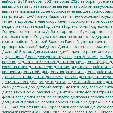
выборы_2019
выборы_2021
выборы_2026
выборы_губерна
выпас скота
выплата
выплаты
выплаты за урожай
выпускник
выставка-ярмарка
высшее образование
высшее самообразо
газификация ЕАО
Галина Кашапова
Галина Соколова
Галушк
Гигант
гидрозащитные сооружения
гидрологическая обста
педагога и наставника
Год семьи
Год экологии
Год_единств
Гордума
горки
горки на Арбате
городская Дума
городская с
госархив
госдолг
Госдума
госжилинспекция
господдержка
г
график работы
Григорий Волохов
Грипп
Грудинин
грунтовы
предпринимателей
дайджест
Дальневосточная оперативна
Дальний Восток
Дальсельмаш
дамба
дачное расписание
да
дедовщина
Деева
дежурные группы
дезинфекция
декабрь
переводы
День влюбленных
День географа
День города
Де
космонавтики
День матери
День медицинского работника
Д
пионерии
День Победы
День пограничника
День работник
День спасателя
день строителя
День студента
день тигра
депутаты ЕАО
детдом
дети
детсады
детская больница
дет
сады
детский дом
детский лагерь
детский сад
детское пит
дистанционное образование
Дмитрий Меведев
Дмитрий М
фильм
долг
долги
долги по зарплате
долговая нагрузка
долг
допфинансирование
дороги
дорожная камера
дорожные зн
ЕАО
ЕАО_тонет
Евгений Коростелев
еврейская культура
евр
заказчик
Екатерина Румянцева
Елена Басова
Елена Князева