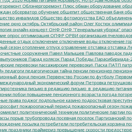
горемонт
Облэнергоремонт Плюс
обман
оборудование
обр
аждан
обсерватор
обучение
общепит
общественная баня
общ
ество инвалидов
Общество фотоискусства ЕАО
объединен
ение
окно
октябрь
Октябрьский район
Олег Костюк
олимпиа
логия
онлайн-концерт
ОНФ
ОНФ "Генеральная уборка"
опас
ние
опрос
оптимизация
ОПФР
ОРВИ
организация пчеловодо
денные
отдых
отключение
отключение воды
отключение го
ный сезон
отопление
отпуск
отравление
отставка
отставка Л
очистные сооружения
Павел Малышев
Павлова
паводок
пад
 выпускников
Парад колясок
Парад Победы
Парасибириада-
ирские перевозки
пассажирские перевозки\
Пасха
ПАТП
патр
й»
педагоги
педагогическая тайна
пенсии
пенсионер
пенсион
ионный фонд
пенсия
Первенство России по футболу
Первом
 международный экономический форум
Петровка
петрушков
пиротехника
письмо в редакцию
письмо_в_редакцию
питани
лонии
побои
повышение пенсионного возраста
погода
погор
ные права
поджог
подпольное казино
подростковая преступн
кроссфит
пожароопасный период
пожароопасный сезон
пожа
омиелит
политехнический техникум
политические партии
по
ассы
порыв трубопровода
посевная
поселок Партизанский
по
овождение
посылка
потребители
потребительская корзина
по
ник
праздники
праймериз
превышение скорости
предостере