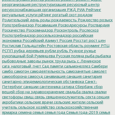
реорганизация
реструктуризация
ресурсный центр
ресурсоснабжающая организация
РЖД
РИА Рейтинг
ритуальные услуги
рйтинг
рогатый скот
роддом
Родительский день
роды
рождаемость
Рождество
розыск
Ропотребнадзор
Росавиация
Росводресурсы
Росгвардия
Роскачество
Роскомнадзор
Росконтроль
Рослесхоз
Роспотребнадзор
россельхознадзор
российская
экономика
Российский Азимут
Россия
Росстат
рост цен
Ростислав Гольдштейн
Ростовская область
роуминг
РПЦ
РСПП
рубка деревьев
рубли
рубль
Рудное
ружье
рукопашный бой
Румянцева
Русская поляна
рыба
рыбалка
рыбоводные заводы
рынок труда
рысь
с. Ленинское
сага_налоговый_гнет
Сад памяти
сальмонеллез
Самбери
самбо
самогон
самодеятельность
самозанятые
самолет
самооборона
самосуд
санавиация
санация
санитария
санитарно-эпидемиологическая обстанвока
Санкт-
Петербург
санкции
сантехника
сатира
Сбербанк
сбор
вещей
сбор на здравоохранение
свадьба
свалка
свалки
светофоры
свищ
связь
священнослужитель
секта
секция
акробатики
сельские врачи
сельские жители
сельский
учитель
сельское хозяйство
сельскохозяйственная
ярмарка
семена
семья
семья года
Семья года-2019
семья