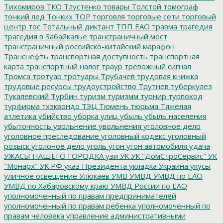
Тихомиров
ТКО
Тлустенко
товары
Толстой
томограф
тонкий лед
Тонких
ТОР
торговля
торговые сети
торговый
центр
тос
Тотальный диктант
ТПП ЕАО
травма
трагедия
трагедия в Забайкалье
трансграничный мост
трансграничный российско-китайский марафон
Транснефть
транспортная доступность
транспортная
карта
транспортный налог
траур
тревожный сигнал
Тромса
тротуар
тротуары
Трубачев
трудовая книжка
трудовые ресурсы
трудоустройство
Трутнев
туберкулез
Тукалевский
Турбин
туризм
туризмм
турнир
турпоход
турфирма
тхэквондо
ТЭЦ
Тюмень
тюрьма
Тяжелая
атлетика
убийство
уборка улиц
убыль
убыль населения
убыточность
увольнение
увольнения
уголовное дело
уголовное преследование
уголовный кодекс
уголовный
розыск
уголоное дело
уголь
угон
угон автомобиля
удача
УЖАСЫ НАШЕГО ГОРОДКА
узи
УК
УК "ДомСтроСервис"
УК
"Монарх"
УК РФ
указ Президента
укладка
Украина
укусы
уличное освещение
Улюкаев
УМВ
УМВД
УМВД по ЕАО
УМВД по Хабаровскому краю
УМВД России по ЕАО
уполномоченный по правам предпринимателей
уполномоченный по правам ребенка
уполномоченный по
правам человека
управление административными