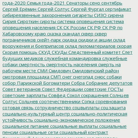
года-2020
Семья года-2021
Сенаторы
сено
сентябрь
Сергей Ерёмин
Сергей Солтус
Сергей Фургал
сертификат
сибиреязвенные захоронения
сигареты
СИЗО
сирена
Сирия
Сироткин
сироты
система оповещения
система
оповещения населения
СК
СК России
СК РФ
СК РФ по
Хабаровскому краю
сказка
скандал
сквер
сквер
пограничников
скейт-парк
скидка
скидки и акции
склад
вооружения и боеприпасов
склад пиломатериалов
скорая
Скорая помощь
СКУД
СКУДы
Следственный комитет
Слет
будущих медиков
служебная командировка
служебные
собаки
смертность
смертность населения
смерть на
рабочем месте
СМИ
Смидович
Смидовичский район
смотровая площадка
СМП
снег
снегопад
снюс
собаки
собор Парижской Богоматери
Собра
Собрание депутатов
Совет ветеранов
Совет Федерации
советские ГОСТы
советские зарплаты
Совфед
Сокол
сокращения
Солнцев
Солтус
Солцнев
соотечественники
Сопка
соревнования
сотовая связь
сотрудничество
соцвыплаты
соцзащита
социально-культурный центр
социально-политическая
устойчивость
социально-экономическое положение
социальное питание
социальные выплаты
социальные
пенсии
социальные сети
социальный контракт