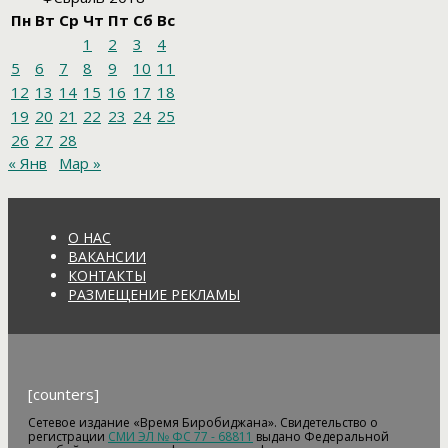
Пн
Вт
Ср
Чт
Пт
Сб
Вс
1
2
3
4
5
6
7
8
9
10
11
12
13
14
15
16
17
18
19
20
21
22
23
24
25
26
27
28
« Янв
Мар »
О НАС
ВАКАНСИИ
КОНТАКТЫ
РАЗМЕЩЕНИЕ РЕКЛАМЫ
[counters]
Сетевое издание «Время Биробиджана». Свидетельство о
регистрации
СМИ ЭЛ № ФС 77 - 68811
выдано Федеральной