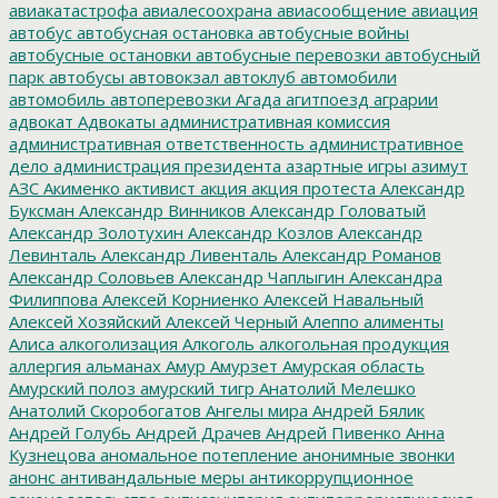
авиакатастрофа
авиалесоохрана
авиасообщение
авиация
автобус
автобусная остановка
автобусные войны
автобусные остановки
автобусные перевозки
автобусный
парк
автобусы
автовокзал
автоклуб
автомобили
автомобиль
автоперевозки
Агада
агитпоезд
аграрии
адвокат
Адвокаты
административная комиссия
административная ответственность
административное
дело
администрация президента
азартные игры
азимут
АЗС
Акименко
активист
акция
акция протеста
Александр
Буксман
Александр Винников
Александр Головатый
Александр Золотухин
Александр Козлов
Александр
Левинталь
Александр Ливенталь
Александр Романов
Александр Соловьев
Александр Чаплыгин
Александра
Филиппова
Алексей Корниенко
Алексей Навальный
Алексей Хозяйский
Алексей Черный
Алеппо
алименты
Алиса
алкоголизация
Алкоголь
алкогольная продукция
аллергия
альманах
Амур
Амурзет
Амурская область
Амурский полоз
амурский тигр
Анатолий Мелешко
Анатолий Скоробогатов
Ангелы мира
Андрей Бялик
Андрей Голубь
Андрей Драчев
Андрей Пивенко
Анна
Кузнецова
аномальное потепление
анонимные звонки
анонс
антивандальные меры
антикоррупционное