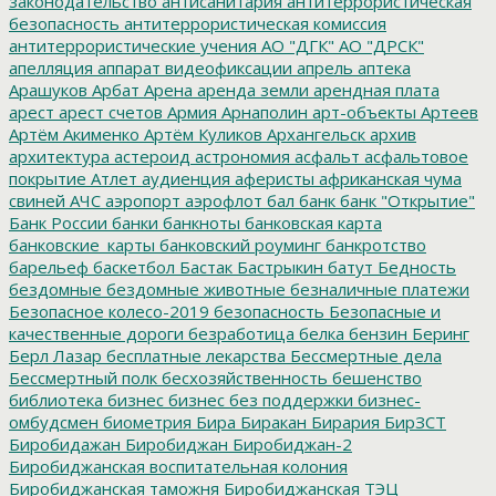
законодательство
антисанитария
антитеррористическая
безопасность
антитеррористическая комиссия
антитеррористические учения
АО "ДГК"
АО "ДРСК"
апелляция
аппарат видеофиксации
апрель
аптека
Арашуков
Арбат
Арена
аренда земли
арендная плата
арест
арест счетов
Армия
Арнаполин
арт-объекты
Артеев
Артём Акименко
Артём Куликов
Архангельск
архив
архитектура
астероид
астрономия
асфальт
асфальтовое
покрытие
Атлет
аудиенция
аферисты
африканская чума
свиней
АЧС
аэропорт
аэрофлот
бал
банк
банк "Открытие"
Банк России
банки
банкноты
банковская карта
банковские_карты
банковский роуминг
банкротство
барельеф
баскетбол
Бастак
Бастрыкин
батут
Бедность
бездомные
бездомные животные
безналичные платежи
Безопасное колесо-2019
безопасность
Безопасные и
качественные дороги
безработица
белка
бензин
Беринг
Берл Лазар
бесплатные лекарства
Бессмертные дела
Бессмертный полк
бесхозяйственность
бешенство
библиотека
бизнес
бизнес без поддержки
бизнес-
омбудсмен
биометрия
Бира
Биракан
Бирария
БирЗСТ
Биробидажан
Биробиджан
Биробиджан-2
Биробиджанская воспитательная колония
Биробиджанская таможня
Биробиджанская ТЭЦ