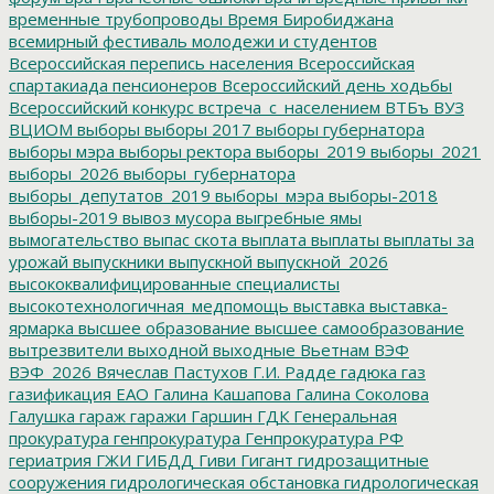
временные трубопроводы
Время Биробиджана
всемирный фестиваль молодежи и студентов
Всероссийская перепись населения
Всероссийская
спартакиада пенсионеров
Всероссийский день ходьбы
Всероссийский конкурс
встреча_с_населением
ВТБъ
ВУЗ
ВЦИОМ
выборы
выборы 2017
выборы губернатора
выборы мэра
выборы ректора
выборы_2019
выборы_2021
выборы_2026
выборы_губернатора
выборы_депутатов_2019
выборы_мэра
выборы-2018
выборы-2019
вывоз мусора
выгребные ямы
вымогательство
выпас скота
выплата
выплаты
выплаты за
урожай
выпускники
выпускной
выпускной_2026
высококвалифицированные специалисты
высокотехнологичная_медпомощь
выставка
выставка-
ярмарка
высшее образование
высшее самообразование
вытрезвители
выходной
выходные
Вьетнам
ВЭФ
ВЭФ_2026
Вячеслав Пастухов
Г.И. Радде
гадюка
газ
газификация ЕАО
Галина Кашапова
Галина Соколова
Галушка
гараж
гаражи
Гаршин
ГДК
Генеральная
прокуратура
генпрокуратура
Генпрокуратура РФ
гериатрия
ГЖИ
ГИБДД
Гиви
Гигант
гидрозащитные
сооружения
гидрологическая обстановка
гидрологическая