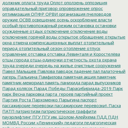
должник
оплата труда
Оплот
оползень
оппозиция
оправдательный приговор
опровержение
опрос
оптимизация
ОПФР
ОРВИ
организация пчеловодов
оружие
ОСВВ
освещение
осень
оскорбление власти
особый противопожарный режим
остановка
остановки
осужденные
отдых
отключение
отключение воды
отключение горячей воды
открытое обращение
открытые
окна
отмена компенсационных выплат
отопительный
период
отопительный сезон
отопление
отпуск
отравление
отставка
отставка Левинталя и Коростелёва
отцы города
отцы-одиночки
отчетность
охота
охрана
труда
очереди
очередь на жилье
очистные сооружения
Павел Малышев
Павлова
паводок
падение
пал
палаточный
лагерь
Палькина
Памфилова
памятная акция
памятник
памятник-мемориал
память
панихида
парад выпускников
Парад колясок
Парад Победы
Парасибириада-2019
Парк
парк Весна
парковка
парта_героев
партийный проект
Партия Роста
Пархоменко
Парыгина
паспорт
пассажирские перевозки
пассажирские перевозки\
Пасха
ПАТП
патриотизм
патриотическое граффити
пауэрлифтинг
ПГУ
ПГУ им. Шолом-Алейхема
ПДД
ПДН
МОМВД России «Ленинский»
педагоги
педагогическая