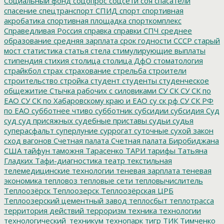
Социальный фонд
соцопрос
соцсети
соя
спасатели
спасение
спецтранспорт
СПИД
спорт
спортивная
акробатика
спортивная площадка
спорткомплекс
Справедливая Россия
справка
справки
СПЧ
среднее
образование
средняя зарплата
срок годности
СССР
старый
мост
статистика
статья
стела
стимулирующие выплаты
стипендия
стихия
столица
столица ДфО
стоматология
страйкбол
страх
страхование
стрельба
строители
строительство
стройка
студент
студенты
студенческое
общежитие
Стычка рабочих с силовиками
СУ СК
СУ СК по
ЕАО
СУ СК по Хабаровскому краю и ЕАО
су ск рф
СУ СК РФ
по ЕАО
субботнее чтиво
субботник
субсидии
субсидия
Суд
суд
суд присяжных
судебные приставы
судьи
судья
суперасфальт
суперлуние
суррогат
суточные
сухой закон
сход вагонов
Счетная палата
Счетная палата Биробиджана
США
тайфун
таможня
Тарасенко
ТАРИ
тарифы
Татьяна
Гладких
Тафи-диагностика
театр
текстильная
телемедицинские технологии
теневая зарплата
теневая
экономика
тепловоз
тепловые сети
тепловычислитель
Теплоозёрск
Теплоозерск
Теплоозёрская ЦРБ
Теплоозерский цементный завод
теплосбыт
теплотрасса
территория действий
терроризм
техника
технологии
технологический_техникум
технопарк
тигр
ТИК
Тимченко