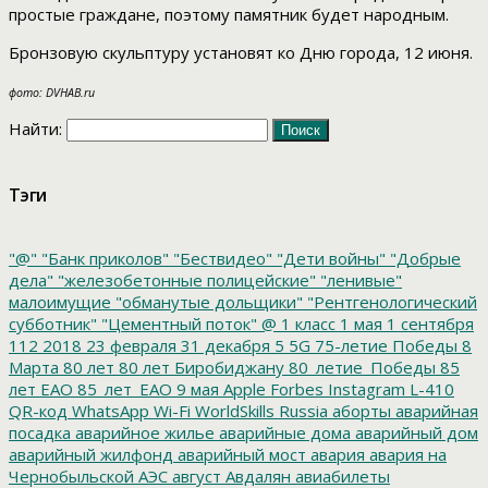
простые граждане, поэтому памятник будет народным.
Бронзовую скульптуру установят ко Дню города, 12 июня.
фото: DVHAB.ru
Найти:
Тэги
"@"
"Банк приколов"
"Бествидео"
"Дети войны"
"Добрые
дела"
"железобетонные полицейские"
"ленивые"
малоимущие
"обманутые дольщики"
"Рентгенологический
субботник"
"Цементный поток"
@
1 класс
1 мая
1 сентября
112
2018
23 февраля
31 декабря
5
5G
75-летие Победы
8
Марта
80 лет
80 лет Биробиджану
80_летие_Победы
85
лет ЕАО
85_лет_ЕАО
9 мая
Apple
Forbes
Instagram
L-410
QR-код
WhatsApp
Wi-Fi
WorldSkills Russia
аборты
аварийная
посадка
аварийное жилье
аварийные дома
аварийный дом
аварийный жилфонд
аварийный мост
авария
авария на
Чернобыльской АЭС
август
Авдалян
авиабилеты