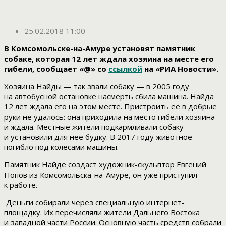
25.02.2018 11:00
В Комсомольске-на-Амуре установят памятник
собаке, которая 12 лет ждала хозяина на месте его
гибели, сообщает «@» со
ссылкой
на «РИА Новости».
Хозяина Найды — так звали собаку — в 2005 году
на автобусной остановке насмерть сбила машина. Найда
12 лет ждала его на этом месте. Пристроить ее в добрые
руки не удалось: она приходила на место гибели хозяина
и ждала. Местные жители подкармливали собаку
и установили для нее будку. В 2017 году животное
погибло под колесами машины.
Памятник Найде создаст художник-скульптор Евгений
Попов из Комсомольска-на-Амуре, он уже приступил
к работе.
Деньги собирали через специальную интернет-
площадку. Их перечисляли жители Дальнего Востока
и западной части России. Основную часть средств собрали