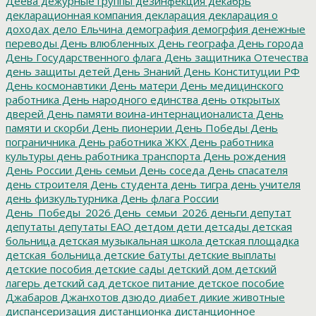
Деева
дежурные группы
дезинфекция
декабрь
декларационная компания
декларация
декларация о
доходах
дело Ельчина
демография
демогрфия
денежные
переводы
День влюбленных
День географа
День города
День Государственного флага
День защитника Отечества
день защиты детей
День Знаний
День Конституции РФ
День космонавтики
День матери
День медицинского
работника
День народного единства
день открытых
дверей
День памяти воина-интернационалиста
День
памяти и скорби
День пионерии
День Победы
День
пограничника
День работника ЖКХ
День работника
культуры
день работника транспорта
День рождения
День России
День семьи
День соседа
День спасателя
день строителя
День студента
день тигра
день учителя
день физкультурника
День флага России
День_Победы_2026
День_семьи_2026
деньги
депутат
депутаты
депутаты ЕАО
детдом
дети
детсады
детская
больница
детская музыкальная школа
детская площадка
детская_больница
детские батуты
детские выплаты
детские пособия
детские сады
детский дом
детский
лагерь
детский сад
детское питание
детское пособие
Джабаров
Джанхотов
дзюдо
диабет
дикие животные
диспансеризация
дистанционка
дистанционное