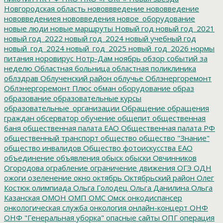
Новгородская область
нововвведение
нововведение
нововведениея
нововведения
новое_оборудование
новые люди
новые маршруты
Новый год
новый год_2021
новый год_2022
новый год_2024
новый учебный год
новый_год_2024
новый_год_2025
новый_год_2026
нормы
питания
норовирус
Нотр-Дам
ноябрь
обзор событий за
неделю
Областная больница
областная поликлиника
облздрав
Облученский район
облучье
Облэнергоремонт
Облэнергоремонт Плюс
обман
оборудование
образ
образование
образовательные курсы
образовательные_организации
Обращение
обращения
граждан
обсерватор
обучение
общепит
общественная
баня
общественная палата ЕАО
Общественная палата РФ
общественный транспорт
общество
общество "Знание"
общество инвалидов
Общество фотоискусства ЕАО
объединение
объявления
обыск
обыски
Овчинников
Огородова
ограбление
ограничение движения
ОГЭ
ОДН
ожоги
озеленение
окно
октябрь
Октябрьский район
Олег
Костюк
олимпиада
Ольга Голодец
Ольга Данилина
Ольга
Казанская
ОМОН
ОМП
ОМС
Омск
онкодиспансер
онкологическая служба
онкология
онлайн-концерт
ОНФ
ОНФ "Генеральная уборка"
опасные сайты
ОПГ
операция