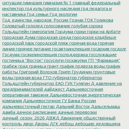
ситуация
гимназия
гимназия № 1
главный федеральный
инспектор
год культурного наследия
год педагога и
наставника
Год семьи
Год экологии
Год_единства_народов_России
Гознак
ГОК
Голикова
Головатый
гололед
голосование
голубая сорока
Гольдштейн
гомеопатия
Гордума
горки
горки на Арбате
городская Дума
городская среда
городское кладбище
городской парк
городской пляж
горячая вода
горячая
линия
горячее питание
госавтоинспекция
госархив
госдолг
Госдума
госжилинспекция
господдержка
госслужащие
гостиница "Восток"
госуслуги
госхакупки
ГП "Фармация"
грабеж
град
граница
грант
график подвоза воды
график
работы
Григорий Волохов
Грипп
Грудинин
грунтовые
воды
грязная вода
ГТО
губернатор
губернатор
Гольдштейн
губернатор ЕАО
ГУК
Гулягин
Д
давление на
предпринимателей
дайджест
Дальневосточная
оперативная таможня
Дальневосточная энергетическая
компания
Дальневосточное ГУ Банка России
дальневосточный гектар
Дальний Восток
Дальсельмаш
дамба
дачное расписание
дачные перевозки
дачный_сезон_2026
ДВЖД
Движение общественный
контроль
двор
Дворы
ДГК
дебош
дебошир
дедовщина