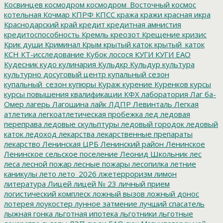
Косвинцев
космодром
космодром_Восточный
космос
котельная
Кочмар
КПРФ
КПСС
кража
кражи
красная икра
Краснодарский край
кредит
кредитная амнистия
кредитоспособность
Кремль
креозот
Крещение
кризис
Крик души
Криминал
Крым
крытый каток
крытый_каток
КСН
КТ-исследование
Кубок лосося
КУГИ
КУГИ ЕАО
Кудесник
кудо
кулинария
Кульдкр
Кульдур
культура
культурно досуговый центр
купальный сезон
купальный_сезон
купюры
Кураж
курение
Куренков
курсы
курсы повышения квалификации
КФХ
лаборатория
Лаг ба-
Омер
лагерь
Лагошина
лайк
ЛДПР
Левинталь
Легкая
атлетика
легкоатлетическая пробежка
лед
ледовая
переправа
ледовые скульптуры
ледовый городок
ледовый
каток
ледоход
лекарства
лекарственные препараты
лекарство
Ленинская ЦРБ
Ленинский район
Ленинское
Ленинское сельское поселение
Леонид Школьник
лес
леса
лесной пожар
лесные пожары
лесопилка
летние
каникулы
лето
лето_2026
лжетерроризм
лимон
литература
Лицей
лицей № 23
личный прием
логистический комплеск
ложный вызов
ложный донос
лотерея
лоукостер
лунное затмение
лучший спасатель
лыжная гонка
льготная ипотека
льготники
льготные