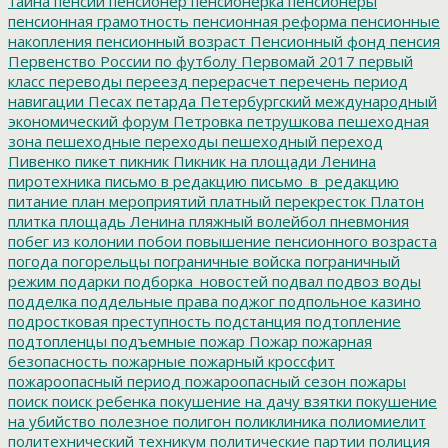
тайна
пенсии
пенсионер
пенсионерка
пенсионеры
пенсионная грамотность
пенсионная реформа
пенсионные
накопления
пенсионный возраст
Пенсионный фонд
пенсия
Первенство России по футболу
Первомай 2017
первый
класс
переводы
переезд
перерасчет
перечень
период
навигации
Песах
петарда
Петербургский международный
экономический форум
Петровка
петрушкова
пешеходная
зона
пешеходные переходы
пешеходный переход
Пивенко
пикет
пикник
Пикник на площади Ленина
пиротехника
письмо в редакцию
письмо_в_редакцию
питание
план мероприятий
платный перекресток
Платон
плитка
площадь Ленина
пляжный волейбол
пневмония
побег из колонии
побои
повышение пенсионного возраста
погода
погорельцы
пограничные войска
пограничный
режим
подарки
подборка_новостей
подвал
подвоз воды
подделка
поддельные права
поджог
подпольное казино
подростковая преступность
подстанция
подтопление
подтопленцы
подъемные
пожар
Пожар
пожарная
безопасность
пожарные
пожарный кроссфит
пожароопасный период
пожароопасный сезон
пожары
поиск
поиск ребенка
покушение на дачу взятки
покушение
на убийство
полезное
полигон
поликлиника
полиомиелит
политехнический техникум
политические партии
полиция