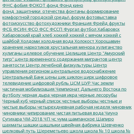
ФНС
фобия
ФОКОТ
фонд
Фонд кино
фонд_защитники_отечества
фонтаны
формирование
комфортной городской среды\
форум
фотовыставка
фотоискусство
фотохудожники
Франция
Фрейд
фрукты
ФСБ
ФСИН
ФСО
ФСС
ФССП
Фургал
футбол
Хабаровск
Хабаровский край
хлеб
хоккей
хоккей с мячом
хоккей с
шайбой
Холдоми
холодная вода
Холокост
Хорошавин
хранение наркотиков
хрустальная менора
хулиганство
хулиганы
целевое обучение
Целищев
Центр "Амурский
тигр"
центр временного содержания мигрантов
центр
занятости
Центр лечебной физкультуры
Центр
управления регионом
центральное водоснабжение
Центральный Банк
цены
цик
циклон
цирк
цифровое
телевидение
цифровой рубль
ЦСМ
ЦУР
Час земли
частичная мобилизация
Чемпионат Дальнего Востока по
футболу
черная дыра
черная икра
черные лесорубы
Черный куб
черный список
честные выборы
честные и
чистые выборы
четырехдневная рабочая неделя
чиновник
чиновники
чипирование
чистая питьевая вода
Чиунэ
Сугихара
ЧМ-2018
ЧП
чс
чума
шампанское
Шапиро
шахматы
шашки
шашлыки
швейная фабрика
Шевченко
шелковый путь
Шереметьево
школа
школа № 10
школа №