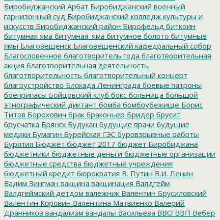
Биробиджанский Арбат
Биробиджанский военный
гарнизонный суд
Биробиджанский колледж культуры и
искусств
Биробиджанский район
Бирофельд
биткоин
битумная яма
битумная_яма
битумное болото
битумные
ямы
Благовещенск
Благовещенский кафедральный собор
Благословенное
благотворитель года
благотворительная
акция
благотворительная деятельность
благотворительность
благотворительный концерт
благоустройство
Блокада Ленинграда
боевые патроны
боеприпасы
Бойцовский клуб
бокс
больница
большой
этнографический диктант
бомба
бомбоубежище
Борис
Титов
Борохович
брак
браконьер
Бридер
брусит
брусчатка
Брянск
Будукан
будущие врачи
будущие
медики
Бумагин
Бурейская ГЭС
буровзрывные работы
Бурятия
Бюджет
бюджет 2017
бюджет Биробиджана
бюджетники
бюджетные деньги
бюджетные организации
бюджетные средства
бюджетные учреждения
бюджетный кредит
бюрократия
В. Путин
В.И. Ленин
Вадим Зингман
вакцина
вакцинация
Валдгейм
Валдгеймский детдом
валежник
Валентин Брусиловский
Валентин Коровин
Валентина Матвиенко
Валерий
Дранников
вандализм
вандалы
Васильева
ВВО
ВВП
Вебер