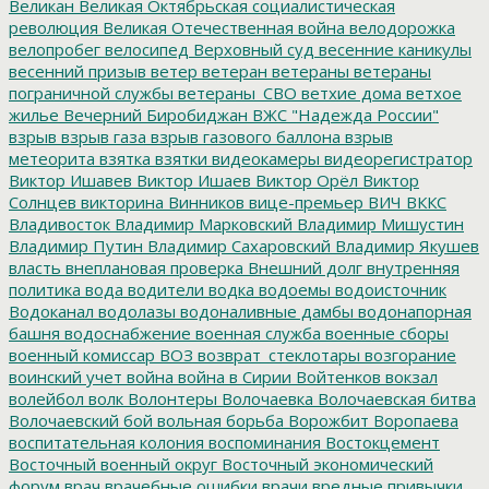
Великан
Великая Октябрьская социалистическая
революция
Великая Отечественная война
велодорожка
велопробег
велосипед
Верховный суд
весенние каникулы
весенний призыв
ветер
ветеран
ветераны
ветераны
пограничной службы
ветераны_СВО
ветхие дома
ветхое
жилье
Вечерний Биробиджан
ВЖС "Надежда России"
взрыв
взрыв газа
взрыв газового баллона
взрыв
метеорита
взятка
взятки
видеокамеры
видеорегистратор
Виктор Ишавев
Виктор Ишаев
Виктор Орёл
Виктор
Солнцев
викторина
Винников
вице-премьер
ВИЧ
ВККС
Владивосток
Владимир Марковский
Владимир Мишустин
Владимир Путин
Владимир Сахаровский
Владимир Якушев
власть
внеплановая проверка
Внешний долг
внутренняя
политика
вода
водители
водка
водоемы
водоисточник
Водоканал
водолазы
водоналивные дамбы
водонапорная
башня
водоснабжение
военная служба
военные сборы
военный комиссар
ВОЗ
возврат_стеклотары
возгорание
воинский учет
война
война в Сирии
Войтенков
вокзал
волейбол
волк
Волонтеры
Волочаевка
Волочаевская битва
Волочаевский бой
вольная борьба
Ворожбит
Воропаева
воспитательная колония
воспоминания
Востокцемент
Восточный военный округ
Восточный экономический
форум
врач
врачебные ошибки
врачи
вредные привычки