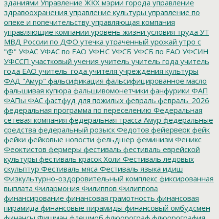
зданиями
Управление ЖКХ мэрии города
управление
здравоохранения
управление культуры
управление по
опеке и попечительству
управляющая компания
управляющие компании
уровень жизни
условия труда
УТ
МВД России по ДФО
утечка
утраченный урожай
утро с
"@"
УФАС
УФАС по ЕАО
УФНС
УФСБ
УФСБ по ЕАО
УФСИН
УФССП
участковый
учения
учитель
учитель года
учитель
года ЕАО
учитель_года
учителя
учреждения культуры
ФАД "Амур"
фальсификация
фальсифицированное масло
фальшивая купюра
фальшивомонетчики
фанфурики
ФАП
ФАПы
ФАС
фастфуд для пожилых
февраль
февраль_2026
федеральная программа по переселению
Федеральная
сетевая компания
федеральная трасса Амур
федеральные
средства
федеральный розыск
Федотов
фейерверк
фейк
фейки
фейковые новости
фельдшер
феминизм
Феникс
Феоктистов
фермеры
фестиваль
фестиваль еврейской
культуры
фестиваль красок Холи
Фестиваль ледовых
скульптур
Фестиваль мяса
Фестиваль языка идиш
Физкультурно-оздоровительный комплекс
фиксированная
выплата
Филармония
Филиппов
Филиппова
финансирование
финансовая грамотность
финансовая
пирамида
финансовые пирамиды
финансовый омбудсмен
финансы
Фишман
флешмоб
флюорограф
флюорография