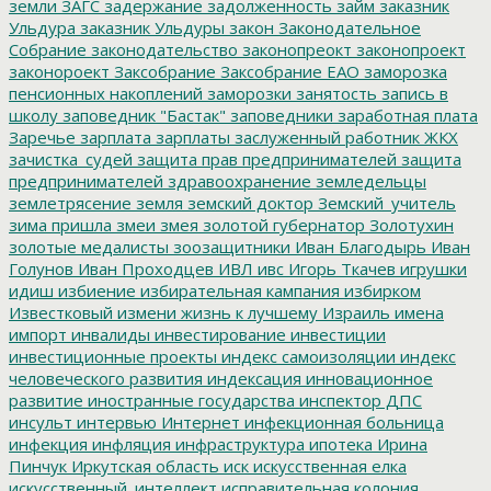
земли
ЗАГС
задержание
задолженность
займ
заказник
Ульдура
заказник Ульдуры
закон
Законодательное
Собрание
законодательство
законопреокт
законопроект
законороект
Заксобрание
Заксобрание ЕАО
заморозка
пенсионных накоплений
заморозки
занятость
запись в
школу
заповедник "Бастак"
заповедники
заработная плата
Заречье
зарплата
зарплаты
заслуженный работник ЖКХ
зачистка_судей
защита прав предпринимателей
защита
предпринимателей
здравоохранение
земледельцы
землетрясение
земля
земский доктор
Земский_учитель
зима пришла
змеи
змея
золотой губернатор
Золотухин
золотые медалисты
зоозащитники
Иван Благодырь
Иван
Голунов
Иван Проходцев
ИВЛ
ивс
Игорь Ткачев
игрушки
идиш
избиение
избирательная кампания
избирком
Известковый
измени жизнь к лучшему
Израиль
имена
импорт
инвалиды
инвестирование
инвестиции
инвестиционные проекты
индекс самоизоляции
индекс
человеческого развития
индексация
инновационное
развитие
иностранные государства
инспектор ДПС
инсульт
интервью
Интернет
инфекционная больница
инфекция
инфляция
инфраструктура
ипотека
Ирина
Пинчук
Иркутская область
иск
искусственная елка
искусственный_интеллект
исправительная колония