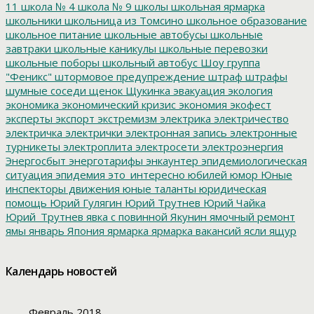
11
школа № 4
школа № 9
школы
школьная ярмарка
школьники
школьница из Томсино
школьное образование
школьное питание
школьные автобусы
школьные
завтраки
школьные каникулы
школьные перевозки
школьные поборы
школьный автобус
Шоу группа
"Феникс"
штормовое предупреждение
штраф
штрафы
шумные соседи
щенок
Щукинка
эвакуация
экология
экономика
экономический кризис
экономия
экофест
эксперты
экспорт
экстремизм
электрика
электричество
электричка
электрички
электронная запись
электронные
турникеты
электроплита
электросети
электроэнергия
Энергосбыт
энерготарифы
энкаунтер
эпидемиологическая
ситуация
эпидемия
это_интересно
юбилей
юмор
Юные
инспекторы движения
юные таланты
юридическая
помощь
Юрий Гулягин
Юрий Трутнев
Юрий Чайка
Юрий_Трутнев
явка с повинной
Якунин
ямочный ремонт
ямы
январь
Япония
ярмарка
ярмарка вакансий
ясли
ящур
Календарь новостей
Февраль 2018