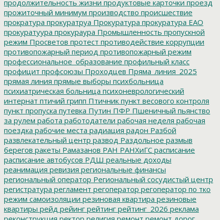
продолжительность жизни
продуктовые карточки
проезд
прожиточный минимум
производство
происшествие
прократура
прокуратруа
Прокуратура
прокуратура ЕАО
прокуратуура
прокураура
Промышленность
пропускной
режим
Просветов
протест
противодействие коррупции
противопожарный период
противопожарный режим
профессиональное_образование
профильный класс
профицит
профсоюзы
Проходцев
Пряма_линия_2025
прямая линия
прямые выборы
психбольница
психиатрическая больница
психоневрологический
интернат
птичий грипп
Птичник
пункт весового контроля
пункт пропуска
путевка
Путин
ПФР
Пшеничный
пьянство
за рулем
работа
работодатели
рабочая неделя
рабочая
поездка
рабочие места
радиация
радон
Разбой
развлекательный центр
развод
Раздольное
размыв
берегов
ракеты
Рамазанов
РАН
РАНХиГС
расписание
расписание автобусов
РДШ
реальные доходы
реанимация
ревизия
региональные финансы
региональный оператор
Региональный сосудистый центр
регистратура
регламент
регоператор
регоператор по тко
режим самоизоляции
резиновая квартира
резиновые
квартиры
рейд
рейинг
рейтинг
рейтинг_2026
реклама
реконструкция
ректор
религия
ремонт
ремонт дорог