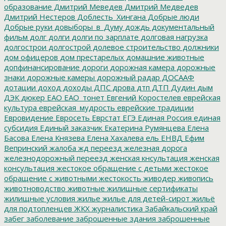
образование
Дмитрий Меведев
Дмитрий Медведев
Дмитрий Нестеров
Доблесть_Хингана
Добрые люди
Добрые руки
довыборы_в_Думу
дождь
документальный
фильм
долг
долги
долги по зарплате
долговая нагрузка
долгострои
долгострой
долевое строительство
должники
дом офицеров
дом престарелых
домашние животные
допфинансирование
дороги
дорожная камера
дорожные
знаки
дорожные камеры
дорожный радар
ДОСААФ
дотации
доход
доходы
ДПС
дрова
дтп
ДТП
Дудин
дым
ДЭК
дюкер
ЕАО
ЕАО_тонет
Евгений Коростелев
еврейская
культура
еврейская_мудрость
еврейские традиции
Евровидение
Евросеть
Еврстат
ЕГЭ
Единая Россия
единая
субсидия
Единый заказчик
Екатерина Румянцева
Елена
Басова
Елена Князева
Елена Хахалева
ель
ЕНВД
Ефим
Вепринский
жалоба
жд переезд
железная дорога
железнодорожный переезд
женская кнсультация
женская
консультация
жестокое обращение с детьми
жестокое
обращение с животными
жестокость
живодер
живопись
животноводство
животные
жилищные сертификаты
жилищные условия
жилье
жилье для детей-сирот
жильё
для подтопленцев
ЖКХ
журналистика
Забайкальский край
забег
заболевание
заброшенные здания
заброшенные