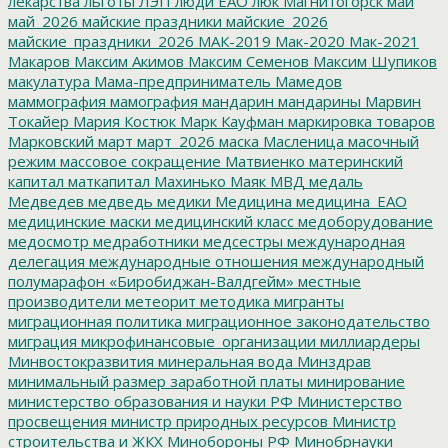
лекарства
льготы
ЛЭП
люди ЕАО
люк
Магнитогорск
май
май_2026
майские праздники
майские_2026
майские_праздники_2026
МАК-2019
Мак-2020
Мак-2021
Макаров
Максим Акимов
Максим Семенов
Максим Шупиков
макулатура
Мама-предприниматель
Мамедов
маммография
мамография
мандарин
мандарины
Марвин
Токайер
Мария Костюк
Марк Кауфман
маркировка товаров
Марковский
март
март_2026
маска
Масленица
масочный
режим
массовое сокращение
Матвиенко
материнский
капитал
маткапитал
Махинько
Маяк
МВД
медаль
Медведев
медведь
медики
Медицина
медицина_ЕАО
медицинские маски
медицинский класс
медоборудование
медосмотр
медработники
медсестры
международная
делегация
международные отношения
международный
полумарафон «Биробиджан-Валдгейм»
местные
производители
метеорит
методика
мигранты
миграционная политика
миграционное законодательство
миграция
микрофинансовые_организации
миллиардеры
Минвостокразвития
минеральная вода
Минздрав
минимальный размер заработной платы
минирование
министерство образования и науки РФ
Министерство
просвещения
министр природных ресурсов
Министр
строительства и ЖКХ
Минобороны РФ
Минобрнауки