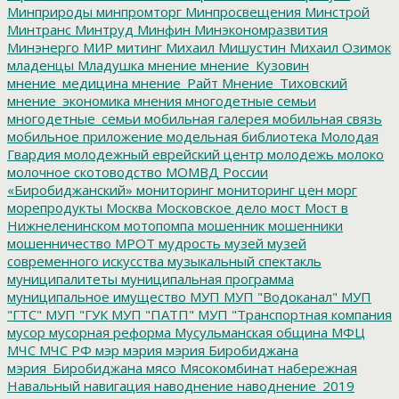
Минприроды
минпромторг
Минпросвещения
Минстрой
Минтранс
Минтруд
Минфин
Минэкономразвития
Минэнерго
МИР
митинг
Михаил Мишустин
Михаил Озимок
младенцы
Младушка
мнение
мнение_Кузовин
мнение_медицина
мнение_Райт
Мнение_Тиховский
мнение_экономика
мнения
многодетные семьи
многодетные_семьи
мобильная галерея
мобильная связь
мобильное приложение
модельная библиотека
Молодая
Гвардия
молодежный еврейский центр
молодежь
молоко
молочное скотоводство
МОМВД России
«Биробиджанский»
мониторинг
мониторинг цен
морг
морепродукты
Москва
Московское дело
мост
Мост в
Нижнеленинском
мотопомпа
мошенник
мошенники
мошенничество
МРОТ
мудрость
музей
музей
современного искусства
музыкальный спектакль
муниципалитеты
муниципальная программа
муниципальное имущество
МУП
МУП "Водоканал"
МУП
"ГТС"
МУП "ГУК
МУП "ПАТП"
МУП "Транспортная компания
мусор
мусорная реформа
Мусульманская община
МФЦ
МЧС
МЧС РФ
мэр
мэрия
мэрия Биробиджана
мэрия_Биробиджана
мясо
Мясокомбинат
набережная
Навальный
навигация
наводнение
наводнение_2019