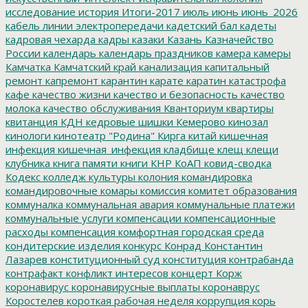
исследование
история
Итоги-2017
июль
июнь
июнь_2026
кабель линии электропередачи
кадетский бал
кадеты
кадровая чехарда
кадры
казаки
Казань
Казначейство
России
календарь
календарь праздников
камера
камеры
Камчатка
Камчатский край
канализация
капитальный
ремонт
капремонт
карантин
карате
каратин
катастрофа
кафе
качество жизни
качество и безопасность
качество
молока
качество обслуживания
Кванториум
квартиры
квитанция
КДН
кедровые шишки
Кемерово
кинозал
кинологи
кинотеатр "Родина"
Кирга
китай
кишечная
инфекция
кишечная_инфекция
кладбище
клещ
клещи
клубника
книга памяти
книги
КНР
КоАП
ковид-сводка
Кодекс
колледж культуры
колония
командировка
командировочные
комары
комиссия
комитет образования
коммуналка
коммунальная авария
коммунальные платежи
коммунальные услуги
компенсации
компенсационные
расходы
компенсация
комфортная городская среда
кондитерские изделия
конкурс
Конрад
Константин
Лазарев
конституционный суд
конституция
контрабанда
контрафакт
конфликт интересов
концерт
Корж
коронавирус
коронавирусные выплаты
коронаврус
Коростелев
короткая рабочая неделя
коррупция
корь