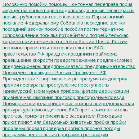
Половинко
помойки
помощь
Понтонная переправа
порча
имущества
порыв
порыв водопровода
порыв теплотрассы
порыв трубопровода
посевная
поселок Партизанский
послание Федеральному Собранию
последние звонки
последний звонок
пособие
пособия
постинтернатное
сопровождение
посылка
потребители
потребительская
корзина
похищение
почта
Почта России
Почта_России
пошлины
правительство
правительство ЕАО
правительство РФ
праздник
праздники
праймериз
превышение скорости
предостережение
предпенсионер
предпенсионеры
предприниматели
предпринимательство
Президент
президент России
Президент РФ
Президентские спортивные игры
презумпция доверия
премия
препараты
преступление
преступность
Приамурский
Приамурье
приборы фотовидеофиксации
прививочная кампания
приговор
пригородные поезда
Приморье
природа
природные пожары
природоохранная
прокуратура
присоединение ЕАО
пристав-исполнитель
приставы
присяга
присяжные заседатели
Приходько
приют
приют для бездомных животных
пробка
пробки
проблемы
провал
проверка
прогноз
прогноз погоды
программа переселения
программа реновации