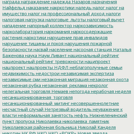
награда
награждение
надежда
Назаров
назначения
Найфельд
наказание
накркотики
наледь
налог
налог на
имущество
налог на профессиональный доход
налоги
налоговая нагрузка
налоговые_льготы
налоговый вычет
нападение
напорный коллектор
наркозависимость
нарколаборатория
наркомания
наркосодержащие
растения
наркотики
нарушение прав инвалидов
нарушение тишины и покоя
нарушения пожарной
безопасности
насвай
население
насосная станция
Наталья
Баженова
наука
Наум Ливант
национальный рейтинг
национальный рейтинг тревожности
наципроект
нацпроект
нацпроекты
НДФЛ
неблагополучные семьи
недвижимость
недострои
независимая экспертиза
независимые сми
незаконная миграция
незаконная охота
незаконная рубка
незаконная_реклама
некролог
нелегальная торговля
Немаев
непогода
нерабочая неделя
несанкционированная_торговля
несанкционированный_митинг
несовершеннолетние
несчастный случай
Нетрезвый водитель
неуважение к
власти
неформальная занятость
нефть
Нижнеленинский
пункт пропуска
Николаевка
николаевка_памятник
Николаевская районная больница
Николай Канделя
никотин
НК РФ
НКО
НКО «РОКР»
Новая звезда