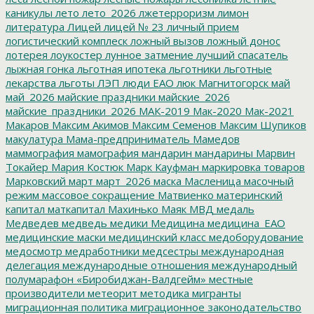
каникулы
лето
лето_2026
лжетерроризм
лимон
литература
Лицей
лицей № 23
личный прием
логистический комплеск
ложный вызов
ложный донос
лотерея
лоукостер
лунное затмение
лучший спасатель
лыжная гонка
льготная ипотека
льготники
льготные
лекарства
льготы
ЛЭП
люди ЕАО
люк
Магнитогорск
май
май_2026
майские праздники
майские_2026
майские_праздники_2026
МАК-2019
Мак-2020
Мак-2021
Макаров
Максим Акимов
Максим Семенов
Максим Шупиков
макулатура
Мама-предприниматель
Мамедов
маммография
мамография
мандарин
мандарины
Марвин
Токайер
Мария Костюк
Марк Кауфман
маркировка товаров
Марковский
март
март_2026
маска
Масленица
масочный
режим
массовое сокращение
Матвиенко
материнский
капитал
маткапитал
Махинько
Маяк
МВД
медаль
Медведев
медведь
медики
Медицина
медицина_ЕАО
медицинские маски
медицинский класс
медоборудование
медосмотр
медработники
медсестры
международная
делегация
международные отношения
международный
полумарафон «Биробиджан-Валдгейм»
местные
производители
метеорит
методика
мигранты
миграционная политика
миграционное законодательство