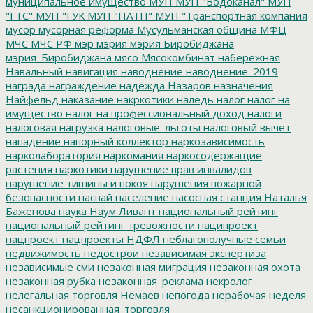
муниципальное имущество
МУП
МУП "Водоканал"
МУП
"ГТС"
МУП "ГУК
МУП "ПАТП"
МУП "Транспортная компания
мусор
мусорная реформа
Мусульманская община
МФЦ
МЧС
МЧС РФ
мэр
мэрия
мэрия Биробиджана
мэрия_Биробиджана
мясо
Мясокомбинат
набережная
Навальный
навигация
наводнение
наводнение_2019
награда
награждение
надежда
Назаров
назначения
Найфельд
наказание
накркотики
наледь
налог
налог на
имущество
налог на профессиональный доход
налоги
налоговая нагрузка
налоговые_льготы
налоговый вычет
нападение
напорный коллектор
наркозависимость
нарколаборатория
наркомания
наркосодержащие
растения
наркотики
нарушение прав инвалидов
нарушение тишины и покоя
нарушения пожарной
безопасности
насвай
население
насосная станция
Наталья
Баженова
наука
Наум Ливант
национальный рейтинг
национальный рейтинг тревожности
наципроект
нацпроект
нацпроекты
НДФЛ
неблагополучные семьи
недвижимость
недострои
независимая экспертиза
независимые сми
незаконная миграция
незаконная охота
незаконная рубка
незаконная_реклама
некролог
нелегальная торговля
Немаев
непогода
нерабочая неделя
несанкционированная_торговля