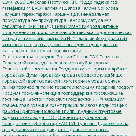
ВЭФ_2026
Вячеслав Пастухов
Г.И. Радде
гадюка
газ
газификация ЕАО
Галина Кашапова
Галина Соколова
Галушка
гараж
гаражи
Гаршин
ГДК
Генеральная
прокуратура
генпрокуратура
Генпрокуратура РФ
гериатрия
ГЖИ
ГИБДД
Гиви
Гигант
гидрозащитные
сооружения
гидрологическая обстановка
гидрологическая
ситуация
гимназия
гимназия № 1
главный федеральный
инспектор
год культурного наследия
год педагога и
наставника
Год семьи
Год экологии
Год_единства_народов_России
Гознак
ГОК
Голикова
Головатый
гололед
голосование
голубая сорока
Гольдштейн
гомеопатия
Гордума
горки
горки на Арбате
городская Дума
городская среда
городское кладбище
городской парк
городской пляж
горячая вода
горячая
линия
горячее питание
госавтоинспекция
госархив
госдолг
Госдума
госжилинспекция
господдержка
госслужащие
гостиница "Восток"
госуслуги
госхакупки
ГП "Фармация"
грабеж
град
граница
грант
график подвоза воды
график
работы
Григорий Волохов
Грипп
Грудинин
грунтовые
воды
грязная вода
ГТО
губернатор
губернатор
Гольдштейн
губернатор ЕАО
ГУК
Гулягин
Д
давление на
предпринимателей
дайджест
Дальневосточная
оперативная таможня
Дальневосточная энергетическая