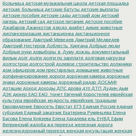
больница
детская музыкальная школа
детская площадка
детская_больница
детские батуты
детские выплаты
детские пособия
детские сады
детский дом
детский
лагерь
детский сад
детское питание
детское пособие
Джабаров
Джанхотов
дзюдо
диабет
дикие животные
диспансеризация
дистанционка
дистанционное
образование
Дмитрий Меведев
Дмитрий Медведев
Дмитрий Нестеров
Доблесть_Хингана
Добрые люди
Добрые руки
довыборы_в_Думу
дождь
документальный
фильм
долг
долги
долги по зарплате
долговая нагрузка
долгострои
долгострой
долевое строительство
должники
дом офицеров
дом престарелых
домашние животные
допфинансирование
дороги
дорожная камера
дорожные
знаки
дорожные камеры
дорожный радар
ДОСААФ
дотации
доход
доходы
ДПС
дрова
дтп
ДТП
Дудин
дым
ДЭК
дюкер
ЕАО
ЕАО_тонет
Евгений Коростелев
еврейская
культура
еврейская_мудрость
еврейские традиции
Евровидение
Евросеть
Еврстат
ЕГЭ
Единая Россия
единая
субсидия
Единый заказчик
Екатерина Румянцева
Елена
Басова
Елена Князева
Елена Хахалева
ель
ЕНВД
Ефим
Вепринский
жалоба
жд переезд
железная дорога
железнодорожный переезд
женская кнсультация
женская