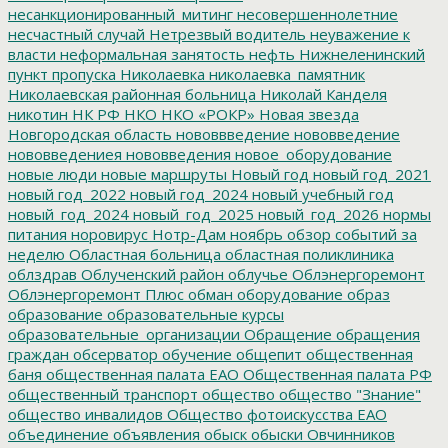
несанкционированный_митинг
несовершеннолетние
несчастный случай
Нетрезвый водитель
неуважение к
власти
неформальная занятость
нефть
Нижнеленинский
пункт пропуска
Николаевка
николаевка_памятник
Николаевская районная больница
Николай Канделя
никотин
НК РФ
НКО
НКО «РОКР»
Новая звезда
Новгородская область
нововвведение
нововведение
нововведениея
нововведения
новое_оборудование
новые люди
новые маршруты
Новый год
новый год_2021
новый год_2022
новый год_2024
новый учебный год
новый_год_2024
новый_год_2025
новый_год_2026
нормы
питания
норовирус
Нотр-Дам
ноябрь
обзор событий за
неделю
Областная больница
областная поликлиника
облздрав
Облученский район
облучье
Облэнергоремонт
Облэнергоремонт Плюс
обман
оборудование
образ
образование
образовательные курсы
образовательные_организации
Обращение
обращения
граждан
обсерватор
обучение
общепит
общественная
баня
общественная палата ЕАО
Общественная палата РФ
общественный транспорт
общество
общество "Знание"
общество инвалидов
Общество фотоискусства ЕАО
объединение
объявления
обыск
обыски
Овчинников