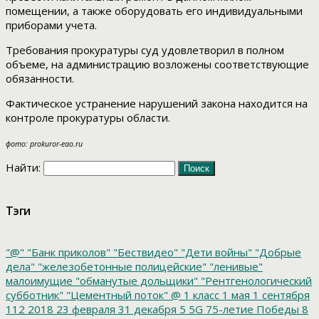
помещении, а также оборудовать его индивидуальными
приборами учета.
Требования прокуратуры суд удовлетворил в полном
объеме, на администрацию возложены соответствующие
обязанности.
Фактическое устранение нарушений закона находится на
контроле прокуратуры области.
фото: prokuror-eao.ru
Найти:
Тэги
"@"
"Банк приколов"
"Бествидео"
"Дети войны"
"Добрые
дела"
"железобетонные полицейские"
"ленивые"
малоимущие
"обманутые дольщики"
"Рентгенологический
субботник"
"Цементный поток"
@
1 класс
1 мая
1 сентября
112
2018
23 февраля
31 декабря
5
5G
75-летие Победы
8