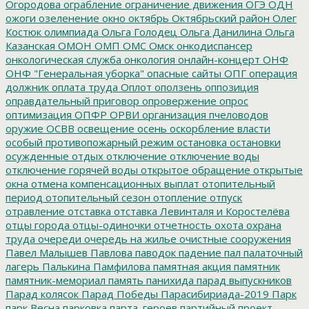
Огородова
ограбление
ограничение движения
ОГЭ
ОДН
ожоги
озеленение
окно
октябрь
Октябрьский район
Олег
Костюк
олимпиада
Ольга Голодец
Ольга Данилина
Ольга
Казанская
ОМОН
ОМП
ОМС
Омск
онкодиспансер
онкологическая служба
онкология
онлайн-концерт
ОНФ
ОНФ "Генеральная уборка"
опасные сайты
ОПГ
операция
должник
оплата труда
Оплот
оползень
оппозиция
оправдательный приговор
опровержение
опрос
оптимизация
ОПФР
ОРВИ
организация пчеловодов
оружие
ОСВВ
освещение
осень
оскорбление власти
особый противопожарный режим
остановка
остановки
осужденные
отдых
отключение
отключение воды
отключение горячей воды
открытое обращение
открытые
окна
отмена компенсационных выплат
отопительный
период
отопительный сезон
отопление
отпуск
отравление
отставка
отставка Левинталя и Коростелёва
отцы города
отцы-одиночки
отчетность
охота
охрана
труда
очереди
очередь на жилье
очистные сооружения
Павел Малышев
Павлова
паводок
падение
пал
палаточный
лагерь
Палькина
Памфилова
памятная акция
памятник
памятник-мемориал
память
панихида
парад выпускников
Парад колясок
Парад Победы
Парасибириада-2019
Парк
парк Весна
парковка
парта_героев
партийный проект