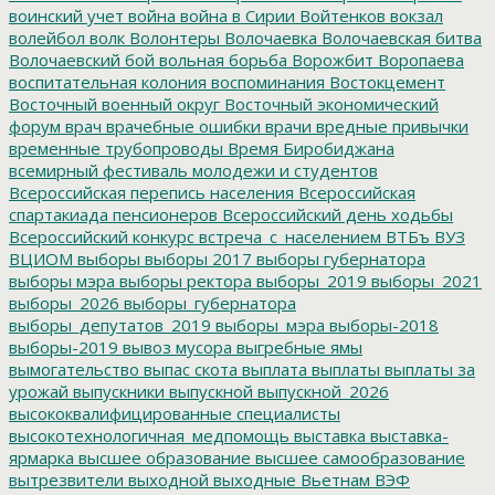
воинский учет
война
война в Сирии
Войтенков
вокзал
волейбол
волк
Волонтеры
Волочаевка
Волочаевская битва
Волочаевский бой
вольная борьба
Ворожбит
Воропаева
воспитательная колония
воспоминания
Востокцемент
Восточный военный округ
Восточный экономический
форум
врач
врачебные ошибки
врачи
вредные привычки
временные трубопроводы
Время Биробиджана
всемирный фестиваль молодежи и студентов
Всероссийская перепись населения
Всероссийская
спартакиада пенсионеров
Всероссийский день ходьбы
Всероссийский конкурс
встреча_с_населением
ВТБъ
ВУЗ
ВЦИОМ
выборы
выборы 2017
выборы губернатора
выборы мэра
выборы ректора
выборы_2019
выборы_2021
выборы_2026
выборы_губернатора
выборы_депутатов_2019
выборы_мэра
выборы-2018
выборы-2019
вывоз мусора
выгребные ямы
вымогательство
выпас скота
выплата
выплаты
выплаты за
урожай
выпускники
выпускной
выпускной_2026
высококвалифицированные специалисты
высокотехнологичная_медпомощь
выставка
выставка-
ярмарка
высшее образование
высшее самообразование
вытрезвители
выходной
выходные
Вьетнам
ВЭФ