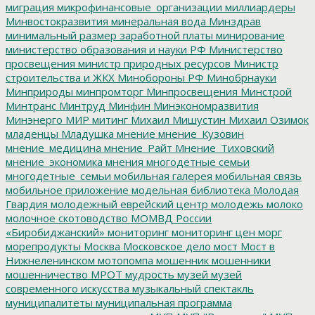
миграция
микрофинансовые_организации
миллиардеры
Минвостокразвития
минеральная вода
Минздрав
минимальный размер заработной платы
минирование
министерство образования и науки РФ
Министерство
просвещения
министр природных ресурсов
Министр
строительства и ЖКХ
Минобороны РФ
Минобрнауки
Минприроды
минпромторг
Минпросвещения
Минстрой
Минтранс
Минтруд
Минфин
Минэкономразвития
Минэнерго
МИР
митинг
Михаил Мишустин
Михаил Озимок
младенцы
Младушка
мнение
мнение_Кузовин
мнение_медицина
мнение_Райт
Мнение_Тиховский
мнение_экономика
мнения
многодетные семьи
многодетные_семьи
мобильная галерея
мобильная связь
мобильное приложение
модельная библиотека
Молодая
Гвардия
молодежный еврейский центр
молодежь
молоко
молочное скотоводство
МОМВД России
«Биробиджанский»
мониторинг
мониторинг цен
морг
морепродукты
Москва
Московское дело
мост
Мост в
Нижнеленинском
мотопомпа
мошенник
мошенники
мошенничество
МРОТ
мудрость
музей
музей
современного искусства
музыкальный спектакль
муниципалитеты
муниципальная программа