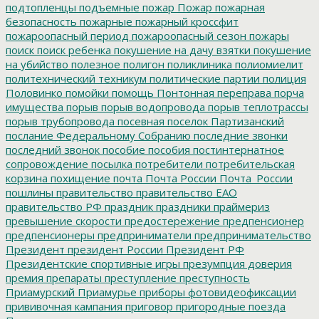
подтопленцы
подъемные
пожар
Пожар
пожарная
безопасность
пожарные
пожарный кроссфит
пожароопасный период
пожароопасный сезон
пожары
поиск
поиск ребенка
покушение на дачу взятки
покушение
на убийство
полезное
полигон
поликлиника
полиомиелит
политехнический техникум
политические партии
полиция
Половинко
помойки
помощь
Понтонная переправа
порча
имущества
порыв
порыв водопровода
порыв теплотрассы
порыв трубопровода
посевная
поселок Партизанский
послание Федеральному Собранию
последние звонки
последний звонок
пособие
пособия
постинтернатное
сопровождение
посылка
потребители
потребительская
корзина
похищение
почта
Почта России
Почта_России
пошлины
правительство
правительство ЕАО
правительство РФ
праздник
праздники
праймериз
превышение скорости
предостережение
предпенсионер
предпенсионеры
предприниматели
предпринимательство
Президент
президент России
Президент РФ
Президентские спортивные игры
презумпция доверия
премия
препараты
преступление
преступность
Приамурский
Приамурье
приборы фотовидеофиксации
прививочная кампания
приговор
пригородные поезда