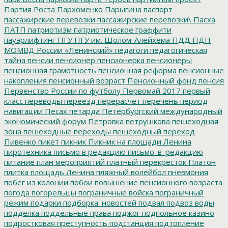
Партия Роста
Пархоменко
Парыгина
паспорт
пассажирские перевозки
пассажирские перевозки\
Пасха
ПАТП
патриотизм
патриотическое граффити
пауэрлифтинг
ПГУ
ПГУ им. Шолом-Алейхема
ПДД
ПДН
МОМВД России «Ленинский»
педагоги
педагогическая
тайна
пенсии
пенсионер
пенсионерка
пенсионеры
пенсионная грамотность
пенсионная реформа
пенсионные
накопления
пенсионный возраст
Пенсионный фонд
пенсия
Первенство России по футболу
Первомай 2017
первый
класс
переводы
переезд
перерасчет
перечень
период
навигации
Песах
петарда
Петербургский международный
экономический форум
Петровка
петрушкова
пешеходная
зона
пешеходные переходы
пешеходный переход
Пивенко
пикет
пикник
Пикник на площади Ленина
пиротехника
письмо в редакцию
письмо_в_редакцию
питание
план мероприятий
платный перекресток
Платон
плитка
площадь Ленина
пляжный волейбол
пневмония
побег из колонии
побои
повышение пенсионного возраста
погода
погорельцы
пограничные войска
пограничный
режим
подарки
подборка_новостей
подвал
подвоз воды
подделка
поддельные права
поджог
подпольное казино
подростковая преступность
подстанция
подтопление