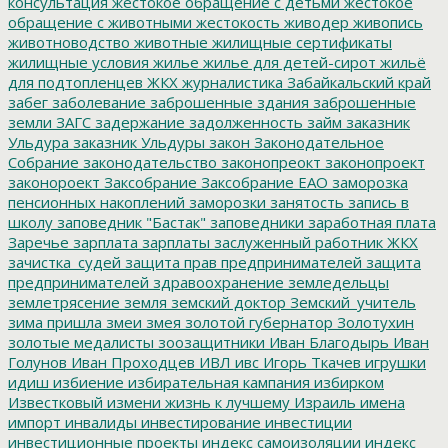
консультация
жестокое обращение с детьми
жестокое
обращение с животными
жестокость
живодер
живопись
животноводство
животные
жилищные сертификаты
жилищные условия
жилье
жилье для детей-сирот
жильё
для подтопленцев
ЖКХ
журналистика
Забайкальский край
забег
заболевание
заброшенные здания
заброшенные
земли
ЗАГС
задержание
задолженность
займ
заказник
Ульдура
заказник Ульдуры
закон
Законодательное
Собрание
законодательство
законопреокт
законопроект
законороект
Заксобрание
Заксобрание ЕАО
заморозка
пенсионных накоплений
заморозки
занятость
запись в
школу
заповедник "Бастак"
заповедники
заработная плата
Заречье
зарплата
зарплаты
заслуженный работник ЖКХ
зачистка_судей
защита прав предпринимателей
защита
предпринимателей
здравоохранение
земледельцы
землетрясение
земля
земский доктор
Земский_учитель
зима пришла
змеи
змея
золотой губернатор
Золотухин
золотые медалисты
зоозащитники
Иван Благодырь
Иван
Голунов
Иван Проходцев
ИВЛ
ивс
Игорь Ткачев
игрушки
идиш
избиение
избирательная кампания
избирком
Известковый
измени жизнь к лучшему
Израиль
имена
импорт
инвалиды
инвестирование
инвестиции
инвестиционные проекты
индекс самоизоляции
индекс