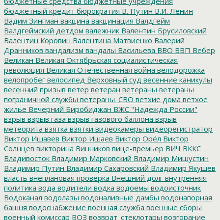
бюджетные средства
бюджетные учреждения
бюджетный кредит
бюрократия
В. Путин
В.И. Ленин
Вадим Зингман
вакцина
вакцинация
Валдгейм
Валдгеймский детдом
валежник
Валентин Брусиловский
Валентин Коровин
Валентина Матвиенко
Валерий
Дранников
вандализм
вандалы
Васильева
ВВО
ВВП
Вебер
Великан
Великая Октябрьская социалистическая
революция
Великая Отечественная война
велодорожка
велопробег
велосипед
Верховный суд
весенние каникулы
весенний призыв
ветер
ветеран
ветераны
ветераны
пограничной службы
ветераны_СВО
ветхие дома
ветхое
жилье
Вечерний Биробиджан
ВЖС "Надежда России"
взрыв
взрыв газа
взрыв газового баллона
взрыв
метеорита
взятка
взятки
видеокамеры
видеорегистратор
Виктор Ишавев
Виктор Ишаев
Виктор Орёл
Виктор
Солнцев
викторина
Винников
вице-премьер
ВИЧ
ВККС
Владивосток
Владимир Марковский
Владимир Мишустин
Владимир Путин
Владимир Сахаровский
Владимир Якушев
власть
внеплановая проверка
Внешний долг
внутренняя
политика
вода
водители
водка
водоемы
водоисточник
Водоканал
водолазы
водоналивные дамбы
водонапорная
башня
водоснабжение
военная служба
военные сборы
военный комиссар
ВОЗ
возврат_стеклотары
возгорание