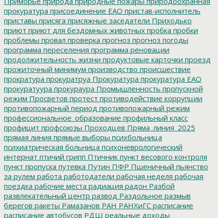
Приморье
природа
природные пожары
природоохранная
прокуратура
присоединение ЕАО
пристав-исполнитель
приставы
присяга
присяжные заседатели
Приходько
приют
приют для бездомных животных
пробка
пробки
проблемы
провал
проверка
прогноз
прогноз погоды
программа переселения
программа реновации
продолжительность жизни
продуктовые карточки
проезд
прожиточный минимум
производство
происшествие
прократура
прокуратруа
Прокуратура
прокуратура ЕАО
прокуратуура
прокураура
Промышленность
пропускной
режим
Просветов
протест
противодействие коррупции
противопожарный период
противопожарный режим
профессиональное_образование
профильный класс
профицит
профсоюзы
Проходцев
Пряма_линия_2025
прямая линия
прямые выборы
психбольница
психиатрическая больница
психоневрологический
интернат
птичий грипп
Птичник
пункт весового контроля
пункт пропуска
путевка
Путин
ПФР
Пшеничный
пьянство
за рулем
работа
работодатели
рабочая неделя
рабочая
поездка
рабочие места
радиация
радон
Разбой
развлекательный центр
развод
Раздольное
размыв
берегов
ракеты
Рамазанов
РАН
РАНХиГС
расписание
расписание автобусов
РДШ
реальные доходы