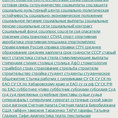
сотовая связь
сотрудничество
соцвыплаты
соцзащита
социально-культурный центр
социально-политическая
устойчивость
социально-экономическое положение
социальное питание
социальные выплаты
социальные
пенсии
социальные сети
социальный контракт
Социальный фонд
соцопрос
соцсети
соя
спасатели
спасение
спецтранспорт
СПИД
спорт
спортивная
акробатика
спортивная площадка
спорткомплекс
Справедливая Россия
справка
справки
СПЧ
среднее
образование
средняя зарплата
срок годности
СССР
старый
мост
статистика
статья
стела
стимулирующие выплаты
стипендия
стихия
столица
столица ДфО
стоматология
страйкбол
страх
страхование
стрельба
строители
строительство
стройка
студент
студенты
студенческое
общежитие
Стычка рабочих с силовиками
СУ СК
СУ СК по
ЕАО
СУ СК по Хабаровскому краю и ЕАО
су ск рф
СУ СК РФ
по ЕАО
субботнее чтиво
субботник
субсидии
субсидия
Суд
суд
суд присяжных
судебные приставы
судьи
судья
суперасфальт
суперлуние
суррогат
суточные
сухой закон
сход вагонов
Счетная палата
Счетная палата Биробиджана
США
тайфун
таможня
Тарасенко
ТАРИ
тарифы
Татьяна
Гладких
Тафи-диагностика
театр
текстильная