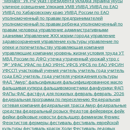
"Монарх"
УК РФ
указ Президента
укладка
Украина
укусы
уличное освещение
Улюкаев
УМВ
УМВД
УМВД по ЕАО
УМВД по Хабаровскому краю
УМВД России по ЕАО
уполномоченный по правам предпринимателей
уполномоченный по правам ребенка
уполномоченный по
правам человека
управление административными
зданиями
Управление ЖКХ мэрии города
управление
здравоохранения
управление культуры
управление по
опеке и попечительству
управляющая компания
управляющие компании
уровень жизни
условия труда
УТ
МВД России по ДФО
утечка
утраченный урожай
утро с
"@"
УФАС
УФАС по ЕАО
УФНС
УФСБ
УФСБ по ЕАО
УФСИН
УФССП
участковый
учения
учитель
учитель года
учитель
года ЕАО
учитель_года
учителя
учреждения культуры
ФАД "Амур"
фальсификация
фальсифицированное масло
фальшивая купюра
фальшивомонетчики
фанфурики
ФАП
ФАПы
ФАС
фастфуд для пожилых
февраль
февраль_2026
федеральная программа по переселению
Федеральная
сетевая компания
федеральная трасса Амур
федеральные
средства
федеральный розыск
Федотов
фейерверк
фейк
фейки
фейковые новости
фельдшер
феминизм
Феникс
Феоктистов
фермеры
фестиваль
фестиваль еврейской
культуры
фестиваль красок Холи
Фестиваль ледовых