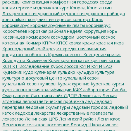
расходы
компенсация
комфортная городская среда
кондитерские изделия
конкурс
Конрад
Константин
Лазарев
конституционный суд
конституция
контрабанда
контрафакт
конфликт интересов
концерт
Корж
коронавирус
коронавирусные выплаты
коронаврус
Коростелев
короткая рабочая неделя
коррупция
корь
Косвинцев
космодром
космодром_Восточный
космос
котельная
Кочмар
КПРФ
КПСС
кража
кражи
красная икра
Краснодарский край
кредит
кредитная амнистия
кредитоспособность
Кремль
креозот
Крещение
кризис
Крик души
Криминал
Крым
крытый каток
крытый_каток
КСН
КТ-исследование
Кубок лосося
КУГИ
КУГИ ЕАО
Кудесник
кудо
кулинария
Кульдкр
Кульдур
культура
культурно досуговый центр
купальный сезон
купальный_сезон
купюры
Кураж
курение
Куренков
курсы
курсы повышения квалификации
КФХ
лаборатория
Лаг ба-
Омер
лагерь
Лагошина
лайк
ЛДПР
Левинталь
Легкая
атлетика
легкоатлетическая пробежка
лед
ледовая
переправа
ледовые скульптуры
ледовый городок
ледовый
каток
ледоход
лекарства
лекарственные препараты
лекарство
Ленинская ЦРБ
Ленинский район
Ленинское
Ленинское сельское поселение
Леонид Школьник
лес
леса
лесной пожар
лесные пожары
лесопилка
летние