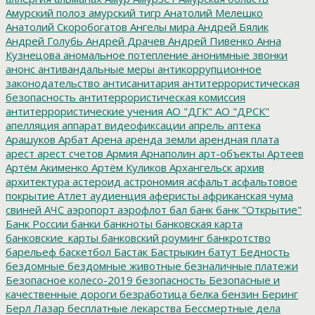
Амурский полоз
амурский тигр
Анатолий Мелешко
Анатолий Скоробогатов
Ангелы мира
Андрей Бялик
Андрей Голубь
Андрей Драчев
Андрей Пивенко
Анна
Кузнецова
аномальное потепление
анонимные звонки
анонс
антивандальные меры
антикоррупционное
законодательство
антисанитария
антитеррористическая
безопасность
антитеррористическая комиссия
антитеррористические учения
АО "ДГК"
АО "ДРСК"
апелляция
аппарат видеофиксации
апрель
аптека
Арашуков
Арбат
Арена
аренда земли
арендная плата
арест
арест счетов
Армия
Арнаполин
арт-объекты
Артеев
Артём Акименко
Артём Куликов
Архангельск
архив
архитектура
астероид
астрономия
асфальт
асфальтовое
покрытие
Атлет
аудиенция
аферисты
африканская чума
свиней
АЧС
аэропорт
аэрофлот
бал
банк
банк "Открытие"
Банк России
банки
банкноты
банковская карта
банковские_карты
банковский роуминг
банкротство
барельеф
баскетбол
Бастак
Бастрыкин
батут
Бедность
бездомные
бездомные животные
безналичные платежи
Безопасное колесо-2019
безопасность
Безопасные и
качественные дороги
безработица
белка
бензин
Беринг
Берл Лазар
бесплатные лекарства
Бессмертные дела