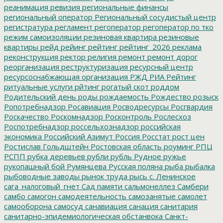
реанимация
ревизия
региональные финансы
региональный оператор
Региональный сосудистый центр
регистратура
регламент
регоператор
регоператор по тко
режим самоизоляции
резиновая квартира
резиновые
квартиры
рейд
рейинг
рейтинг
рейтинг_2026
реклама
реконструкция
ректор
религия
ремонт
ремонт дорог
реорганизация
реструктуризация
ресурсный центр
ресурсоснабжающая организация
РЖД
РИА Рейтинг
ритуальные услуги
рйтинг
рогатый скот
роддом
Родительский день
роды
рождаемость
Рождество
розыск
Ропотребнадзор
Росавиация
Росводресурсы
Росгвардия
Роскачество
Роскомнадзор
Росконтроль
Рослесхоз
Роспотребнадзор
россельхознадзор
российская
экономика
Российский Азимут
Россия
Росстат
рост цен
Ростислав Гольдштейн
Ростовская область
роуминг
РПЦ
РСПП
рубка деревьев
рубли
рубль
Рудное
ружье
рукопашный бой
Румянцева
Русская поляна
рыба
рыбалка
рыбоводные заводы
рынок труда
рысь
с. Ленинское
сага_налоговый_гнет
Сад памяти
сальмонеллез
Самбери
самбо
самогон
самодеятельность
самозанятые
самолет
самооборона
самосуд
санавиация
санация
санитария
санитарно-эпидемиологическая обстанвока
Санкт-