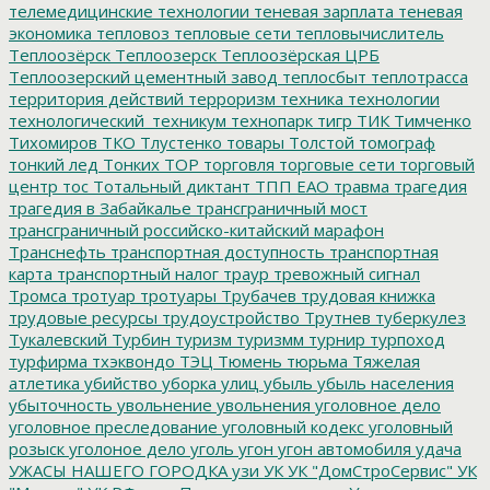
телемедицинские технологии
теневая зарплата
теневая
экономика
тепловоз
тепловые сети
тепловычислитель
Теплоозёрск
Теплоозерск
Теплоозёрская ЦРБ
Теплоозерский цементный завод
теплосбыт
теплотрасса
территория действий
терроризм
техника
технологии
технологический_техникум
технопарк
тигр
ТИК
Тимченко
Тихомиров
ТКО
Тлустенко
товары
Толстой
томограф
тонкий лед
Тонких
ТОР
торговля
торговые сети
торговый
центр
тос
Тотальный диктант
ТПП ЕАО
травма
трагедия
трагедия в Забайкалье
трансграничный мост
трансграничный российско-китайский марафон
Транснефть
транспортная доступность
транспортная
карта
транспортный налог
траур
тревожный сигнал
Тромса
тротуар
тротуары
Трубачев
трудовая книжка
трудовые ресурсы
трудоустройство
Трутнев
туберкулез
Тукалевский
Турбин
туризм
туризмм
турнир
турпоход
турфирма
тхэквондо
ТЭЦ
Тюмень
тюрьма
Тяжелая
атлетика
убийство
уборка улиц
убыль
убыль населения
убыточность
увольнение
увольнения
уголовное дело
уголовное преследование
уголовный кодекс
уголовный
розыск
уголоное дело
уголь
угон
угон автомобиля
удача
УЖАСЫ НАШЕГО ГОРОДКА
узи
УК
УК "ДомСтроСервис"
УК