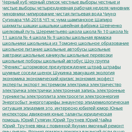
Черный куб
черный список
честные выборы
честные и
чистые выборы
четырехдневная рабочая неделя
чиновник
чиновники
чипирование
чистая питьевая вода
Чиунэ
Сугихара
ЧМ-2018
ЧП
чс
чума
шампанское
Шапиро
шахматы
шашки
шашлыки
швейная фабрика
Шевченко
шелковый путь
Шереметьево
школа
школа № 10
школа №
11
школа № 4
школа № 9
школы
школьная ярмарка
школьники
школьница из Томсино
школьное образование
школьное питание
школьные автобусы
школьные
завтраки
школьные каникулы
школьные перевозки
школьные поборы
школьный автобус
Шоу группа
"Феникс"
штормовое предупреждение
штраф
штрафы
шумные соседи
щенок
Щукинка
эвакуация
экология
экономика
экономический кризис
экономия
экофест
эксперты
экспорт
экстремизм
электрика
электричество
электричка
электрички
электронная запись
электронные
турникеты
электроплита
электросети
электроэнергия
Энергосбыт
энерготарифы
энкаунтер
эпидемиологическая
ситуация
эпидемия
это_интересно
юбилей
юмор
Юные
инспекторы движения
юные таланты
юридическая
помощь
Юрий Гулягин
Юрий Трутнев
Юрий Чайка
Юрий_Трутнев
явка с повинной
Якунин
ямочный ремонт
ямы
январь
Япония
ярмарка
ярмарка вакансий
ясли
ящур