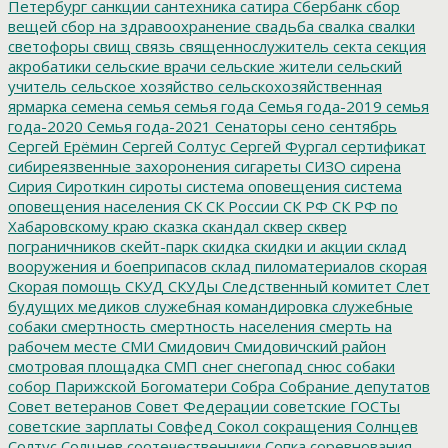
Петербург
санкции
сантехника
сатира
Сбербанк
сбор
вещей
сбор на здравоохранение
свадьба
свалка
свалки
светофоры
свищ
связь
священнослужитель
секта
секция
акробатики
сельские врачи
сельские жители
сельский
учитель
сельское хозяйство
сельскохозяйственная
ярмарка
семена
семья
семья года
Семья года-2019
семья
года-2020
Семья года-2021
Сенаторы
сено
сентябрь
Сергей Ерёмин
Сергей Солтус
Сергей Фургал
сертификат
сибиреязвенные захоронения
сигареты
СИЗО
сирена
Сирия
Сироткин
сироты
система оповещения
система
оповещения населения
СК
СК России
СК РФ
СК РФ по
Хабаровскому краю
сказка
скандал
сквер
сквер
пограничников
скейт-парк
скидка
скидки и акции
склад
вооружения и боеприпасов
склад пиломатериалов
скорая
Скорая помощь
СКУД
СКУДы
Следственный комитет
Слет
будущих медиков
служебная командировка
служебные
собаки
смертность
смертность населения
смерть на
рабочем месте
СМИ
Смидович
Смидовичский район
смотровая площадка
СМП
снег
снегопад
снюс
собаки
собор Парижской Богоматери
Собра
Собрание депутатов
Совет ветеранов
Совет Федерации
советские ГОСТы
советские зарплаты
Совфед
Сокол
сокращения
Солнцев
Солтус
Солцнев
соотечественники
Сопка
соревнования