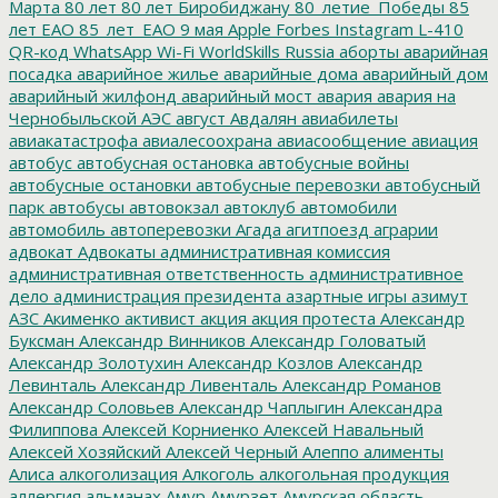
Марта
80 лет
80 лет Биробиджану
80_летие_Победы
85
лет ЕАО
85_лет_ЕАО
9 мая
Apple
Forbes
Instagram
L-410
QR-код
WhatsApp
Wi-Fi
WorldSkills Russia
аборты
аварийная
посадка
аварийное жилье
аварийные дома
аварийный дом
аварийный жилфонд
аварийный мост
авария
авария на
Чернобыльской АЭС
август
Авдалян
авиабилеты
авиакатастрофа
авиалесоохрана
авиасообщение
авиация
автобус
автобусная остановка
автобусные войны
автобусные остановки
автобусные перевозки
автобусный
парк
автобусы
автовокзал
автоклуб
автомобили
автомобиль
автоперевозки
Агада
агитпоезд
аграрии
адвокат
Адвокаты
административная комиссия
административная ответственность
административное
дело
администрация президента
азартные игры
азимут
АЗС
Акименко
активист
акция
акция протеста
Александр
Буксман
Александр Винников
Александр Головатый
Александр Золотухин
Александр Козлов
Александр
Левинталь
Александр Ливенталь
Александр Романов
Александр Соловьев
Александр Чаплыгин
Александра
Филиппова
Алексей Корниенко
Алексей Навальный
Алексей Хозяйский
Алексей Черный
Алеппо
алименты
Алиса
алкоголизация
Алкоголь
алкогольная продукция
аллергия
альманах
Амур
Амурзет
Амурская область