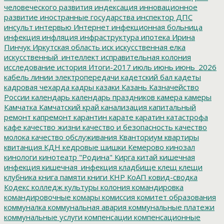
человеческого развития
индексация
инновационное
развитие
иностранные государства
инспектор ДПС
инсульт
интервью
Интернет
инфекционная больница
инфекция
инфляция
инфраструктура
ипотека
Ирина
Пинчук
Иркутская область
иск
искусственная елка
искусственный_интеллект
исправительная колония
исследование
история
Итоги-2017
июль
июнь
июнь_2026
кабель линии электропередачи
кадетский бал
кадеты
кадровая чехарда
кадры
казаки
Казань
Казначейство
России
календарь
календарь праздников
камера
камеры
Камчатка
Камчатский край
канализация
капитальный
ремонт
капремонт
карантин
карате
каратин
катастрофа
кафе
качество жизни
качество и безопасность
качество
молока
качество обслуживания
Кванториум
квартиры
квитанция
КДН
кедровые шишки
Кемерово
кинозал
кинологи
кинотеатр "Родина"
Кирга
китай
кишечная
инфекция
кишечная_инфекция
кладбище
клещ
клещи
клубника
книга памяти
книги
КНР
КоАП
ковид-сводка
Кодекс
колледж культуры
колония
командировка
командировочные
комары
комиссия
комитет образования
коммуналка
коммунальная авария
коммунальные платежи
коммунальные услуги
компенсации
компенсационные