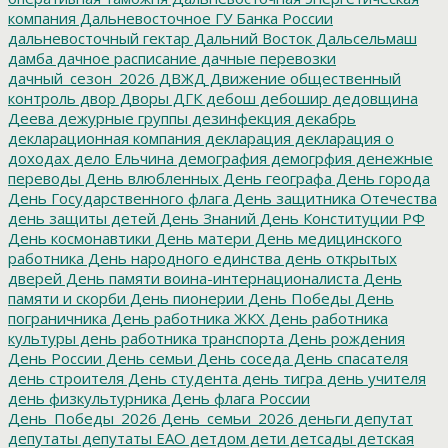
компания
Дальневосточное ГУ Банка России
дальневосточный гектар
Дальний Восток
Дальсельмаш
дамба
дачное расписание
дачные перевозки
дачный_сезон_2026
ДВЖД
Движение общественный
контроль
двор
Дворы
ДГК
дебош
дебошир
дедовщина
Деева
дежурные группы
дезинфекция
декабрь
декларационная компания
декларация
декларация о
доходах
дело Ельчина
демография
демогрфия
денежные
переводы
День влюбленных
День географа
День города
День Государственного флага
День защитника Отечества
день защиты детей
День Знаний
День Конституции РФ
День космонавтики
День матери
День медицинского
работника
День народного единства
день открытых
дверей
День памяти воина-интернационалиста
День
памяти и скорби
День пионерии
День Победы
День
пограничника
День работника ЖКХ
День работника
культуры
день работника транспорта
День рождения
День России
День семьи
День соседа
День спасателя
день строителя
День студента
день тигра
день учителя
день физкультурника
День флага России
День_Победы_2026
День_семьи_2026
деньги
депутат
депутаты
депутаты ЕАО
детдом
дети
детсады
детская