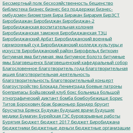
Бессмертный полк
бесхозяйственность
бешенство
библиотека
бизнес
бизнес без поддержки
бизнес-
омбудсмен
биометрия
Бира
Биракан
Бирария
БирЗСТ
Биробидажан
Биробиджан
Биробиджан-2
Биробиджанская воспитательная колония
Биробиджанская таможня
Биробиджанская ТЭЦ
Биробиджанский Арбат
Биробиджанский военный
гарнизонный суд
Биробиджанский колледж культуры и
искусств
Биробиджанский район
Бирофельд
биткоин
битумная яма
битумная_яма
битумное болото
битумные
ямы
Благовещенск
Благовещенский кафедральный собор
Благословенное
благотворитель года
благотворительная
акция
благотворительная деятельность
благотворительность
благотворительный концерт
благоустройство
Блокада Ленинграда
боевые патроны
боеприпасы
Бойцовский клуб
бокс
больница
большой
этнографический диктант
бомба
бомбоубежище
Борис
Титов
Борохович
брак
браконьер
Бридер
брусит
брусчатка
Брянск
Будукан
будущие врачи
будущие
медики
Бумагин
Бурейская ГЭС
буровзрывные работы
Бурятия
Бюджет
бюджет 2017
бюджет Биробиджана
бюджетники
бюджетные деньги
бюджетные организации