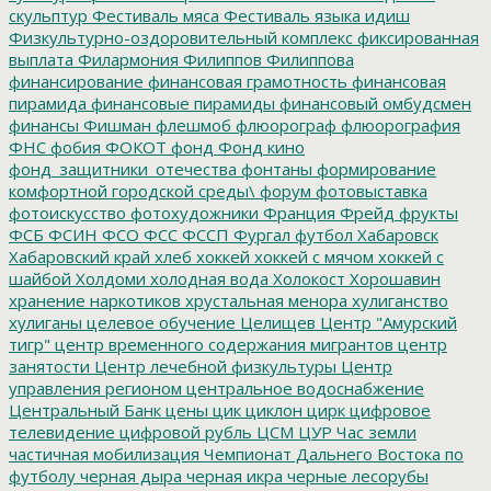
скульптур
Фестиваль мяса
Фестиваль языка идиш
Физкультурно-оздоровительный комплекс
фиксированная
выплата
Филармония
Филиппов
Филиппова
финансирование
финансовая грамотность
финансовая
пирамида
финансовые пирамиды
финансовый омбудсмен
финансы
Фишман
флешмоб
флюорограф
флюорография
ФНС
фобия
ФОКОТ
фонд
Фонд кино
фонд_защитники_отечества
фонтаны
формирование
комфортной городской среды\
форум
фотовыставка
фотоискусство
фотохудожники
Франция
Фрейд
фрукты
ФСБ
ФСИН
ФСО
ФСС
ФССП
Фургал
футбол
Хабаровск
Хабаровский край
хлеб
хоккей
хоккей с мячом
хоккей с
шайбой
Холдоми
холодная вода
Холокост
Хорошавин
хранение наркотиков
хрустальная менора
хулиганство
хулиганы
целевое обучение
Целищев
Центр "Амурский
тигр"
центр временного содержания мигрантов
центр
занятости
Центр лечебной физкультуры
Центр
управления регионом
центральное водоснабжение
Центральный Банк
цены
цик
циклон
цирк
цифровое
телевидение
цифровой рубль
ЦСМ
ЦУР
Час земли
частичная мобилизация
Чемпионат Дальнего Востока по
футболу
черная дыра
черная икра
черные лесорубы