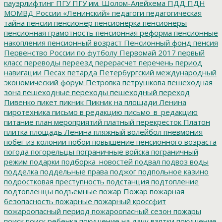
пауэрлифтинг
ПГУ
ПГУ им. Шолом-Алейхема
ПДД
ПДН
МОМВД России «Ленинский»
педагоги
педагогическая
тайна
пенсии
пенсионер
пенсионерка
пенсионеры
пенсионная грамотность
пенсионная реформа
пенсионные
накопления
пенсионный возраст
Пенсионный фонд
пенсия
Первенство России по футболу
Первомай 2017
первый
класс
переводы
переезд
перерасчет
перечень
период
навигации
Песах
петарда
Петербургский международный
экономический форум
Петровка
петрушкова
пешеходная
зона
пешеходные переходы
пешеходный переход
Пивенко
пикет
пикник
Пикник на площади Ленина
пиротехника
письмо в редакцию
письмо_в_редакцию
питание
план мероприятий
платный перекресток
Платон
плитка
площадь Ленина
пляжный волейбол
пневмония
побег из колонии
побои
повышение пенсионного возраста
погода
погорельцы
пограничные войска
пограничный
режим
подарки
подборка_новостей
подвал
подвоз воды
подделка
поддельные права
поджог
подпольное казино
подростковая преступность
подстанция
подтопление
подтопленцы
подъемные
пожар
Пожар
пожарная
безопасность
пожарные
пожарный кроссфит
пожароопасный период
пожароопасный сезон
пожары
поиск
поиск ребенка
покушение на дачу взятки
покушение