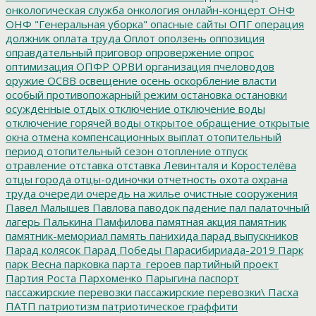
онкологическая служба
онкология
онлайн-концерт
ОНФ
ОНФ "Генеральная уборка"
опасные сайты
ОПГ
операция
должник
оплата труда
Оплот
оползень
оппозиция
оправдательный приговор
опровержение
опрос
оптимизация
ОПФР
ОРВИ
организация пчеловодов
оружие
ОСВВ
освещение
осень
оскорбление власти
особый противопожарный режим
остановка
остановки
осужденные
отдых
отключение
отключение воды
отключение горячей воды
открытое обращение
открытые
окна
отмена компенсационных выплат
отопительный
период
отопительный сезон
отопление
отпуск
отравление
отставка
отставка Левинталя и Коростелёва
отцы города
отцы-одиночки
отчетность
охота
охрана
труда
очереди
очередь на жилье
очистные сооружения
Павел Малышев
Павлова
паводок
падение
пал
палаточный
лагерь
Палькина
Памфилова
памятная акция
памятник
памятник-мемориал
память
панихида
парад выпускников
Парад колясок
Парад Победы
Парасибириада-2019
Парк
парк Весна
парковка
парта_героев
партийный проект
Партия Роста
Пархоменко
Парыгина
паспорт
пассажирские перевозки
пассажирские перевозки\
Пасха
ПАТП
патриотизм
патриотическое граффити