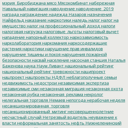
мэрия_Биробиджана
мясо
Мясокомбинат
набережная
Навальный
навигация
наводнение
наводнение_2019
награда
награждение
надежда
Назаров
назначения
Найфельд
наказание
накркотики
наледь
налог
налог на
имущество
налог на профессиональный доход
налоги
налоговая нагрузка
налоговые_льготы
налоговый вычет
нападение
напорный коллектор
наркозависимость
нарколаборатория
наркомания
наркосодержащие
растения
наркотики
нарушение прав инвалидов
нарушение тишины и покоя
нарушения пожарной
безопасности
насвай
население
насосная станция
Наталья
Баженова
наука
Наум Ливант
национальный рейтинг
национальный рейтинг тревожности
наципроект
нацпроект
нацпроекты
НДФЛ
неблагополучные семьи
недвижимость
недострои
независимая экспертиза
независимые сми
незаконная миграция
незаконная охота
незаконная рубка
незаконная_реклама
некролог
нелегальная торговля
Немаев
непогода
нерабочая неделя
несанкционированная_торговля
несанкционированный_митинг
несовершеннолетние
несчастный случай
Нетрезвый водитель
неуважение к
власти
неформальная занятость
нефть
Нижнеленинский