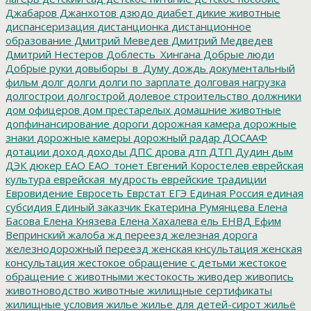
Джабаров
Джанхотов
дзюдо
диабет
дикие животные
диспансеризация
дистанционка
дистанционное
образование
Дмитрий Меведев
Дмитрий Медведев
Дмитрий Нестеров
Доблесть_Хингана
Добрые люди
Добрые руки
довыборы_в_Думу
дождь
документальный
фильм
долг
долги
долги по зарплате
долговая нагрузка
долгострои
долгострой
долевое строительство
должники
дом офицеров
дом престарелых
домашние животные
допфинансирование
дороги
дорожная камера
дорожные
знаки
дорожные камеры
дорожный радар
ДОСААФ
дотации
доход
доходы
ДПС
дрова
дтп
ДТП
Дудин
дым
ДЭК
дюкер
ЕАО
ЕАО_тонет
Евгений Коростелев
еврейская
культура
еврейская_мудрость
еврейские традиции
Евровидение
Евросеть
Еврстат
ЕГЭ
Единая Россия
единая
субсидия
Единый заказчик
Екатерина Румянцева
Елена
Басова
Елена Князева
Елена Хахалева
ель
ЕНВД
Ефим
Вепринский
жалоба
жд переезд
железная дорога
железнодорожный переезд
женская кнсультация
женская
консультация
жестокое обращение с детьми
жестокое
обращение с животными
жестокость
живодер
живопись
животноводство
животные
жилищные сертификаты
жилищные условия
жилье
жилье для детей-сирот
жильё