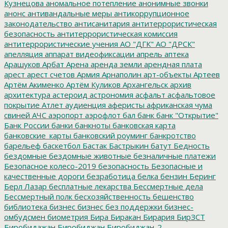
Кузнецова
аномальное потепление
анонимные звонки
анонс
антивандальные меры
антикоррупционное
законодательство
антисанитария
антитеррористическая
безопасность
антитеррористическая комиссия
антитеррористические учения
АО "ДГК"
АО "ДРСК"
апелляция
аппарат видеофиксации
апрель
аптека
Арашуков
Арбат
Арена
аренда земли
арендная плата
арест
арест счетов
Армия
Арнаполин
арт-объекты
Артеев
Артём Акименко
Артём Куликов
Архангельск
архив
архитектура
астероид
астрономия
асфальт
асфальтовое
покрытие
Атлет
аудиенция
аферисты
африканская чума
свиней
АЧС
аэропорт
аэрофлот
бал
банк
банк "Открытие"
Банк России
банки
банкноты
банковская карта
банковские_карты
банковский роуминг
банкротство
барельеф
баскетбол
Бастак
Бастрыкин
батут
Бедность
бездомные
бездомные животные
безналичные платежи
Безопасное колесо-2019
безопасность
Безопасные и
качественные дороги
безработица
белка
бензин
Беринг
Берл Лазар
бесплатные лекарства
Бессмертные дела
Бессмертный полк
бесхозяйственность
бешенство
библиотека
бизнес
бизнес без поддержки
бизнес-
омбудсмен
биометрия
Бира
Биракан
Бирария
БирЗСТ
Биробидажан
Биробиджан
Биробиджан-2