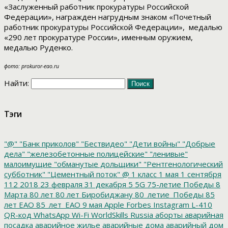
«Заслуженный работник прокуратуры Российской
Федерации», награжден нагрудным знаком «Почетный
работник прокуратуры Российской Федерации», медалью
«290 лет прокуратуре России», именным оружием,
медалью Руденко.
фото: prokuror-eao.ru
Найти:
Тэги
"@"
"Банк приколов"
"Бествидео"
"Дети войны"
"Добрые
дела"
"железобетонные полицейские"
"ленивые"
малоимущие
"обманутые дольщики"
"Рентгенологический
субботник"
"Цементный поток"
@
1 класс
1 мая
1 сентября
112
2018
23 февраля
31 декабря
5
5G
75-летие Победы
8
Марта
80 лет
80 лет Биробиджану
80_летие_Победы
85
лет ЕАО
85_лет_ЕАО
9 мая
Apple
Forbes
Instagram
L-410
QR-код
WhatsApp
Wi-Fi
WorldSkills Russia
аборты
аварийная
посадка
аварийное жилье
аварийные дома
аварийный дом