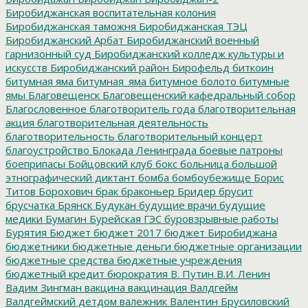
Биробиджанская воспитательная колония
Биробиджанская таможня
Биробиджанская ТЭЦ
Биробиджанский Арбат
Биробиджанский военный
гарнизонный суд
Биробиджанский колледж культуры и
искусств
Биробиджанский район
Бирофельд
биткоин
битумная яма
битумная_яма
битумное болото
битумные
ямы
Благовещенск
Благовещенский кафедральный собор
Благословенное
благотворитель года
благотворительная
акция
благотворительная деятельность
благотворительность
благотворительный концерт
благоустройство
Блокада Ленинграда
боевые патроны
боеприпасы
Бойцовский клуб
бокс
больница
большой
этнографический диктант
бомба
бомбоубежище
Борис
Титов
Борохович
брак
браконьер
Бридер
брусит
брусчатка
Брянск
Будукан
будущие врачи
будущие
медики
Бумагин
Бурейская ГЭС
буровзрывные работы
Бурятия
Бюджет
бюджет 2017
бюджет Биробиджана
бюджетники
бюджетные деньги
бюджетные организации
бюджетные средства
бюджетные учреждения
бюджетный кредит
бюрократия
В. Путин
В.И. Ленин
Вадим Зингман
вакцина
вакцинация
Валдгейм
Валдгеймский детдом
валежник
Валентин Брусиловский