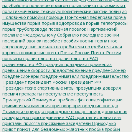
на убийство
полезное
полигон
поликлиника
полиомиелит
политехнический техникум
политические партии
полиция
Половинко
помойки
помощь
Понтонная переправа
порча
имущества
порыв
порыв водопровода
порыв теплотрассы
порыв трубопровода
посевная
поселок Партизанский
послание Федеральному Собранию
последние звонки
последний звонок
пособие
пособия
постинтернатное
сопровождение
посылка
потребители
потребительская
корзина
похищение
почта
Почта России
Почта_России
пошлины
правительство
правительство ЕАО
правительство РФ
праздник
праздники
праймериз
превышение скорости
предостережение
предпенсионер
предпенсионеры
предприниматели
предпринимательство
Президент
президент России
Президент РФ
Президентские спортивные игры
презумпция доверия
премия
препараты
преступление
преступность
Приамурский
Приамурье
приборы фотовидеофиксации
прививочная кампания
приговор
пригородные поезда
Приморье
природа
природные пожары
природоохранная
прокуратура
присоединение ЕАО
пристав-исполнитель
приставы
присяга
присяжные заседатели
Приходько
приют
приют для бездомных животных
пробка
пробки