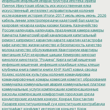
инфекция
инфляция
инфраструктура
ипотека
Ирина
Пинчук
Иркутская область
иск
искусственная елка
искусственный_интеллект
исправительная колония
исследование
история
Итоги-2017
июль
июнь
июнь_2026
кабель линии электропередачи
кадетский бал
кадеты
кадровая чехарда
кадры
казаки
Казань
Казначейство
России
календарь
календарь праздников
камера
камеры
Камчатка
Камчатский край
канализация
капитальный
ремонт
капремонт
карантин
карате
каратин
катастрофа
кафе
качество жизни
качество и безопасность
качество
молока
качество обслуживания
Кванториум
квартиры
квитанция
КДН
кедровые шишки
Кемерово
кинозал
кинологи
кинотеатр "Родина"
Кирга
китай
кишечная
инфекция
кишечная_инфекция
кладбище
клещ
клещи
клубника
книга памяти
книги
КНР
КоАП
ковид-сводка
Кодекс
колледж культуры
колония
командировка
командировочные
комары
комиссия
комитет образования
коммуналка
коммунальная авария
коммунальные платежи
коммунальные услуги
компенсации
компенсационные
расходы
компенсация
комфортная городская среда
кондитерские изделия
конкурс
Конрад
Константин
Лазарев
конституционный суд
конституция
контрабанда
контрафакт
конфликт интересов
концерт
Корж