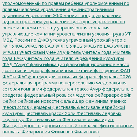
уполномоченный по правам ребенка
уполномоченный по
правам человека
управление административными
зданиями
Управление ЖКХ мэрии города
управление
здравоохранения
управление культуры
управление по
опеке и попечительству
управляющая компания
управляющие компании
уровень жизни
условия труда
УТ
МВД России по ДФО
утечка
утраченный урожай
утро с
"@"
УФАС
УФАС по ЕАО
УФНС
УФСБ
УФСБ по ЕАО
УФСИН
УФССП
участковый
учения
учитель
учитель года
учитель
года ЕАО
учитель_года
учителя
учреждения культуры
ФАД "Амур"
фальсификация
фальсифицированное масло
фальшивая купюра
фальшивомонетчики
фанфурики
ФАП
ФАПы
ФАС
фастфуд для пожилых
февраль
февраль_2026
федеральная программа по переселению
Федеральная
сетевая компания
федеральная трасса Амур
федеральные
средства
федеральный розыск
Федотов
фейерверк
фейк
фейки
фейковые новости
фельдшер
феминизм
Феникс
Феоктистов
фермеры
фестиваль
фестиваль еврейской
культуры
фестиваль красок Холи
Фестиваль ледовых
скульптур
Фестиваль мяса
Фестиваль языка идиш
Физкультурно-оздоровительный комплекс
фиксированная
выплата
Филармония
Филиппов
Филиппова