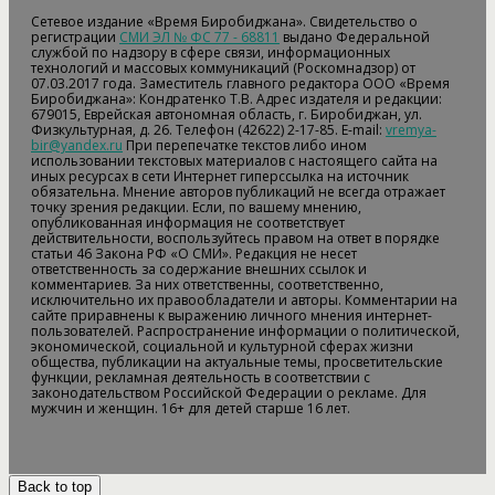
Сетевое издание «Время Биробиджана». Свидетельство о
регистрации
СМИ ЭЛ № ФС 77 - 68811
выдано Федеральной
службой по надзору в сфере связи, информационных
технологий и массовых коммуникаций (Роскомнадзор) от
07.03.2017 года. Заместитель главного редактора ООО «Время
Биробиджана»: Кондратенко Т.В. Адрес издателя и редакции:
679015, Еврейская автономная область, г. Биробиджан, ул.
Физкультурная, д. 26. Телефон (42622) 2-17-85. E-mail:
vremya-
bir@yandex.ru
При перепечатке текстов либо ином
использовании текстовых материалов с настоящего сайта на
иных ресурсах в сети Интернет гиперссылка на источник
обязательна. Мнение авторов публикаций не всегда отражает
точку зрения редакции. Если, по вашему мнению,
опубликованная информация не соответствует
действительности, воспользуйтесь правом на ответ в порядке
статьи 46 Закона РФ «О СМИ». Редакция не несет
ответственность за содержание внешних ссылок и
комментариев. За них ответственны, соответственно,
исключительно их правообладатели и авторы. Комментарии на
сайте приравнены к выражению личного мнения интернет-
пользователей. Распространение информации о политической,
экономической, социальной и культурной сферах жизни
общества, публикации на актуальные темы, просветительские
функции, рекламная деятельность в соответствии с
законодательством Российской Федерации о рекламе. Для
мужчин и женщин. 16+ для детей старше 16 лет.
Back to top