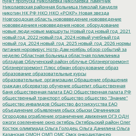
пункт пропуска
Николаевка
николаевка_памятник
Николаевская районная больница
Николай Канделя
никотин
НК РФ
НКО
НКО «РОКР»
Новая звезда
Новгородская область
нововвведение
нововведение
нововведениея
нововведения
новое_оборудование
новые люди
новые маршруты
Новый год
новый год_2021
новый год_2022
новый год_2024
новый учебный год
новый_год_2024
новый_год_2025
новый_год_2026
нормы
питания
норовирус
Нотр-Дам
ноябрь
обзор событий за
неделю
Областная больница
областная поликлиника
облздрав
Облученский район
облучье
Облэнергоремонт
Облэнергоремонт Плюс
обман
оборудование
образ
образование
образовательные курсы
образовательные_организации
Обращение
обращения
граждан
обсерватор
обучение
общепит
общественная
баня
общественная палата ЕАО
Общественная палата РФ
общественный транспорт
общество
общество "Знание"
общество инвалидов
Общество фотоискусства ЕАО
объединение
объявления
обыск
обыски
Овчинников
Огородова
ограбление
ограничение движения
ОГЭ
ОДН
ожоги
озеленение
окно
октябрь
Октябрьский район
Олег
Костюк
олимпиада
Ольга Голодец
Ольга Данилина
Ольга
Казанская
ОМОН
ОМП
ОМС
Омск
онкодиспансер