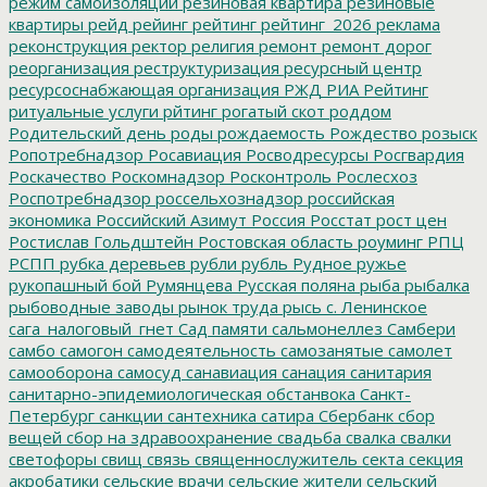
режим самоизоляции
резиновая квартира
резиновые
квартиры
рейд
рейинг
рейтинг
рейтинг_2026
реклама
реконструкция
ректор
религия
ремонт
ремонт дорог
реорганизация
реструктуризация
ресурсный центр
ресурсоснабжающая организация
РЖД
РИА Рейтинг
ритуальные услуги
рйтинг
рогатый скот
роддом
Родительский день
роды
рождаемость
Рождество
розыск
Ропотребнадзор
Росавиация
Росводресурсы
Росгвардия
Роскачество
Роскомнадзор
Росконтроль
Рослесхоз
Роспотребнадзор
россельхознадзор
российская
экономика
Российский Азимут
Россия
Росстат
рост цен
Ростислав Гольдштейн
Ростовская область
роуминг
РПЦ
РСПП
рубка деревьев
рубли
рубль
Рудное
ружье
рукопашный бой
Румянцева
Русская поляна
рыба
рыбалка
рыбоводные заводы
рынок труда
рысь
с. Ленинское
сага_налоговый_гнет
Сад памяти
сальмонеллез
Самбери
самбо
самогон
самодеятельность
самозанятые
самолет
самооборона
самосуд
санавиация
санация
санитария
санитарно-эпидемиологическая обстанвока
Санкт-
Петербург
санкции
сантехника
сатира
Сбербанк
сбор
вещей
сбор на здравоохранение
свадьба
свалка
свалки
светофоры
свищ
связь
священнослужитель
секта
секция
акробатики
сельские врачи
сельские жители
сельский