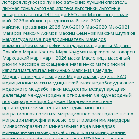
лотерея
лоукостер
лунное затмение
лучший спасатель
лыжная гонка
льготная ипотека
льготники
льготные
лекарства
льготы
ЛЭП
люди ЕАО
люк
Магнитогорск
май
май_2026
майские праздники
майские_2026
майские_праздники_2026
МАК-2019
Мак-2020
Мак-2021
Макаров
Максим Акимов
Максим Семенов
Максим Шупиков
макулатура
Мама-предприниматель
Мамедов
маммография
мамография
мандарин
мандарины
Марвин
Токайер
Мария Костюк
Марк Кауфман
маркировка товаров
Марковский
март
март_2026
маска
Масленица
масочный
режим
массовое сокращение
Матвиенко
материнский
капитал
маткапитал
Махинько
Маяк
МВД
медаль
Медведев
медведь
медики
Медицина
медицина_ЕАО
медицинские маски
медицинский класс
медоборудование
медосмотр
медработники
медсестры
международная
делегация
международные отношения
международный
полумарафон «Биробиджан-Валдгейм»
местные
производители
метеорит
методика
мигранты
миграционная политика
миграционное законодательство
миграция
микрофинансовые_организации
миллиардеры
Минвостокразвития
минеральная вода
Минздрав
минимальный размер заработной платы
минирование
министерство образования и науки РФ
Министерство