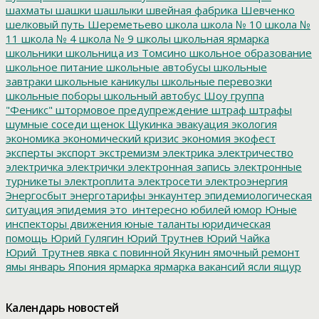
шахматы
шашки
шашлыки
швейная фабрика
Шевченко
шелковый путь
Шереметьево
школа
школа № 10
школа №
11
школа № 4
школа № 9
школы
школьная ярмарка
школьники
школьница из Томсино
школьное образование
школьное питание
школьные автобусы
школьные
завтраки
школьные каникулы
школьные перевозки
школьные поборы
школьный автобус
Шоу группа
"Феникс"
штормовое предупреждение
штраф
штрафы
шумные соседи
щенок
Щукинка
эвакуация
экология
экономика
экономический кризис
экономия
экофест
эксперты
экспорт
экстремизм
электрика
электричество
электричка
электрички
электронная запись
электронные
турникеты
электроплита
электросети
электроэнергия
Энергосбыт
энерготарифы
энкаунтер
эпидемиологическая
ситуация
эпидемия
это_интересно
юбилей
юмор
Юные
инспекторы движения
юные таланты
юридическая
помощь
Юрий Гулягин
Юрий Трутнев
Юрий Чайка
Юрий_Трутнев
явка с повинной
Якунин
ямочный ремонт
ямы
январь
Япония
ярмарка
ярмарка вакансий
ясли
ящур
Календарь новостей