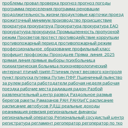
проблемы
провал
проверка
прогноз
прогноз погоды
программа переселения
программа реновации
продолжительность жизни
продуктовые карточки
проезд
прожиточный минимум
производство
происшествие
прократура
прокуратруа
Прокуратура
прокуратура ЕАО
прокуратуура
прокураура
Промышленность
пропускной
режим
Просветов
протест
противодействие коррупции
противопожарный период
противопожарный режим
профессиональное_образование
профильный класс
профицит
профсоюзы
Проходцев
Пряма_линия_2025
прямая линия
прямые выборы
психбольница
психиатрическая больница
психоневрологический
интернат
птичий грипп
Птичник
пункт весового контроля
пункт пропуска
путевка
Путин
ПФР
Пшеничный
пьянство
за рулем
работа
работодатели
рабочая неделя
рабочая
поездка
рабочие места
радиация
радон
Разбой
развлекательный центр
развод
Раздольное
размыв
берегов
ракеты
Рамазанов
РАН
РАНХиГС
расписание
расписание автобусов
РДШ
реальные доходы
реанимация
ревизия
региональные финансы
региональный оператор
Региональный сосудистый центр
регистратура
регламент
регоператор
регоператор по тко