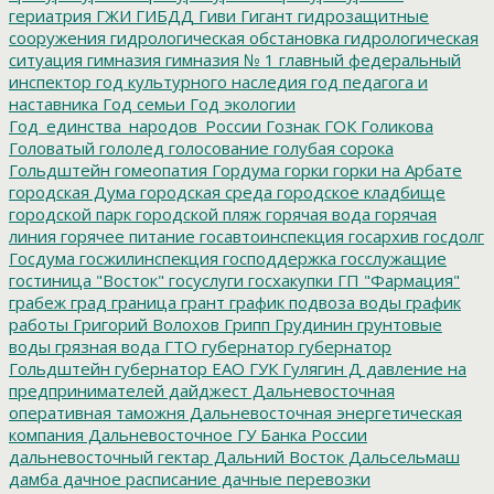
гериатрия
ГЖИ
ГИБДД
Гиви
Гигант
гидрозащитные
сооружения
гидрологическая обстановка
гидрологическая
ситуация
гимназия
гимназия № 1
главный федеральный
инспектор
год культурного наследия
год педагога и
наставника
Год семьи
Год экологии
Год_единства_народов_России
Гознак
ГОК
Голикова
Головатый
гололед
голосование
голубая сорока
Гольдштейн
гомеопатия
Гордума
горки
горки на Арбате
городская Дума
городская среда
городское кладбище
городской парк
городской пляж
горячая вода
горячая
линия
горячее питание
госавтоинспекция
госархив
госдолг
Госдума
госжилинспекция
господдержка
госслужащие
гостиница "Восток"
госуслуги
госхакупки
ГП "Фармация"
грабеж
град
граница
грант
график подвоза воды
график
работы
Григорий Волохов
Грипп
Грудинин
грунтовые
воды
грязная вода
ГТО
губернатор
губернатор
Гольдштейн
губернатор ЕАО
ГУК
Гулягин
Д
давление на
предпринимателей
дайджест
Дальневосточная
оперативная таможня
Дальневосточная энергетическая
компания
Дальневосточное ГУ Банка России
дальневосточный гектар
Дальний Восток
Дальсельмаш
дамба
дачное расписание
дачные перевозки