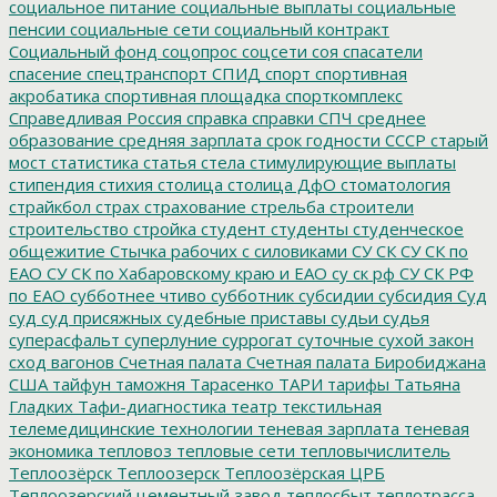
социальное питание
социальные выплаты
социальные
пенсии
социальные сети
социальный контракт
Социальный фонд
соцопрос
соцсети
соя
спасатели
спасение
спецтранспорт
СПИД
спорт
спортивная
акробатика
спортивная площадка
спорткомплекс
Справедливая Россия
справка
справки
СПЧ
среднее
образование
средняя зарплата
срок годности
СССР
старый
мост
статистика
статья
стела
стимулирующие выплаты
стипендия
стихия
столица
столица ДфО
стоматология
страйкбол
страх
страхование
стрельба
строители
строительство
стройка
студент
студенты
студенческое
общежитие
Стычка рабочих с силовиками
СУ СК
СУ СК по
ЕАО
СУ СК по Хабаровскому краю и ЕАО
су ск рф
СУ СК РФ
по ЕАО
субботнее чтиво
субботник
субсидии
субсидия
Суд
суд
суд присяжных
судебные приставы
судьи
судья
суперасфальт
суперлуние
суррогат
суточные
сухой закон
сход вагонов
Счетная палата
Счетная палата Биробиджана
США
тайфун
таможня
Тарасенко
ТАРИ
тарифы
Татьяна
Гладких
Тафи-диагностика
театр
текстильная
телемедицинские технологии
теневая зарплата
теневая
экономика
тепловоз
тепловые сети
тепловычислитель
Теплоозёрск
Теплоозерск
Теплоозёрская ЦРБ
Теплоозерский цементный завод
теплосбыт
теплотрасса