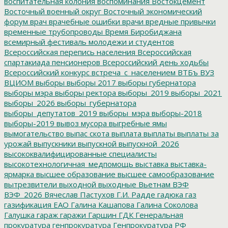
воспитательная колония
воспоминания
Востокцемент
Восточный военный округ
Восточный экономический
форум
врач
врачебные ошибки
врачи
вредные привычки
временные трубопроводы
Время Биробиджана
всемирный фестиваль молодежи и студентов
Всероссийская перепись населения
Всероссийская
спартакиада пенсионеров
Всероссийский день ходьбы
Всероссийский конкурс
встреча_с_населением
ВТБъ
ВУЗ
ВЦИОМ
выборы
выборы 2017
выборы губернатора
выборы мэра
выборы ректора
выборы_2019
выборы_2021
выборы_2026
выборы_губернатора
выборы_депутатов_2019
выборы_мэра
выборы-2018
выборы-2019
вывоз мусора
выгребные ямы
вымогательство
выпас скота
выплата
выплаты
выплаты за
урожай
выпускники
выпускной
выпускной_2026
высококвалифицированные специалисты
высокотехнологичная_медпомощь
выставка
выставка-
ярмарка
высшее образование
высшее самообразование
вытрезвители
выходной
выходные
Вьетнам
ВЭФ
ВЭФ_2026
Вячеслав Пастухов
Г.И. Радде
гадюка
газ
газификация ЕАО
Галина Кашапова
Галина Соколова
Галушка
гараж
гаражи
Гаршин
ГДК
Генеральная
прокуратура
генпрокуратура
Генпрокуратура РФ