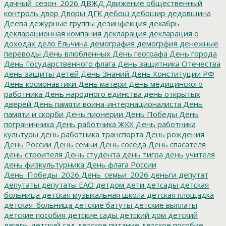
дачный_сезон_2026
ДВЖД
Движение общественный
контроль
двор
Дворы
ДГК
дебош
дебошир
дедовщина
Деева
дежурные группы
дезинфекция
декабрь
декларационная компания
декларация
декларация о
доходах
дело Ельчина
демография
демогрфия
денежные
переводы
День влюбленных
День географа
День города
День Государственного флага
День защитника Отечества
день защиты детей
День Знаний
День Конституции РФ
День космонавтики
День матери
День медицинского
работника
День народного единства
день открытых
дверей
День памяти воина-интернационалиста
День
памяти и скорби
День пионерии
День Победы
День
пограничника
День работника ЖКХ
День работника
культуры
день работника транспорта
День рождения
День России
День семьи
День соседа
День спасателя
день строителя
День студента
день тигра
день учителя
день физкультурника
День флага России
День_Победы_2026
День_семьи_2026
деньги
депутат
депутаты
депутаты ЕАО
детдом
дети
детсады
детская
больница
детская музыкальная школа
детская площадка
детская_больница
детские батуты
детские выплаты
детские пособия
детские сады
детский дом
детский
лагерь
детский сад
детское питание
детское пособие