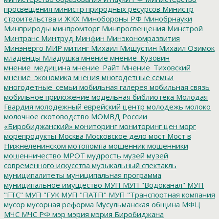
просвещения
министр природных ресурсов
Министр
строительства и ЖКХ
Минобороны РФ
Минобрнауки
Минприроды
минпромторг
Минпросвещения
Минстрой
Минтранс
Минтруд
Минфин
Минэкономразвития
Минэнерго
МИР
митинг
Михаил Мишустин
Михаил Озимок
младенцы
Младушка
мнение
мнение_Кузовин
мнение_медицина
мнение_Райт
Мнение_Тиховский
мнение_экономика
мнения
многодетные семьи
многодетные_семьи
мобильная галерея
мобильная связь
мобильное приложение
модельная библиотека
Молодая
Гвардия
молодежный еврейский центр
молодежь
молоко
молочное скотоводство
МОМВД России
«Биробиджанский»
мониторинг
мониторинг цен
морг
морепродукты
Москва
Московское дело
мост
Мост в
Нижнеленинском
мотопомпа
мошенник
мошенники
мошенничество
МРОТ
мудрость
музей
музей
современного искусства
музыкальный спектакль
муниципалитеты
муниципальная программа
муниципальное имущество
МУП
МУП "Водоканал"
МУП
"ГТС"
МУП "ГУК
МУП "ПАТП"
МУП "Транспортная компания
мусор
мусорная реформа
Мусульманская община
МФЦ
МЧС
МЧС РФ
мэр
мэрия
мэрия Биробиджана