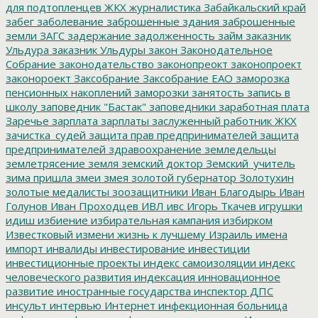
для подтопленцев
ЖКХ
журналистика
Забайкальский край
забег
заболевание
заброшенные здания
заброшенные
земли
ЗАГС
задержание
задолженность
займ
заказник
Ульдура
заказник Ульдуры
закон
Законодательное
Собрание
законодательство
законопреокт
законопроект
законороект
Заксобрание
Заксобрание ЕАО
заморозка
пенсионных накоплений
заморозки
занятость
запись в
школу
заповедник "Бастак"
заповедники
заработная плата
Заречье
зарплата
зарплаты
заслуженный работник ЖКХ
зачистка_судей
защита прав предпринимателей
защита
предпринимателей
здравоохранение
земледельцы
землетрясение
земля
земский доктор
Земский_учитель
зима пришла
змеи
змея
золотой губернатор
Золотухин
золотые медалисты
зоозащитники
Иван Благодырь
Иван
Голунов
Иван Проходцев
ИВЛ
ивс
Игорь Ткачев
игрушки
идиш
избиение
избирательная кампания
избирком
Известковый
измени жизнь к лучшему
Израиль
имена
импорт
инвалиды
инвестирование
инвестиции
инвестиционные проекты
индекс самоизоляции
индекс
человеческого развития
индексация
инновационное
развитие
иностранные государства
инспектор ДПС
инсульт
интервью
Интернет
инфекционная больница