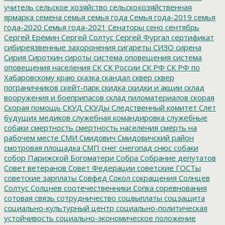
учитель
сельское хозяйство
сельскохозяйственная
ярмарка
семена
семья
семья года
Семья года-2019
семья
года-2020
Семья года-2021
Сенаторы
сено
сентябрь
Сергей Ерёмин
Сергей Солтус
Сергей Фургал
сертификат
сибиреязвенные захоронения
сигареты
СИЗО
сирена
Сирия
Сироткин
сироты
система оповещения
система
оповещения населения
СК
СК России
СК РФ
СК РФ по
Хабаровскому краю
сказка
скандал
сквер
сквер
пограничников
скейт-парк
скидка
скидки и акции
склад
вооружения и боеприпасов
склад пиломатериалов
скорая
Скорая помощь
СКУД
СКУДы
Следственный комитет
Слет
будущих медиков
служебная командировка
служебные
собаки
смертность
смертность населения
смерть на
рабочем месте
СМИ
Смидович
Смидовичский район
смотровая площадка
СМП
снег
снегопад
снюс
собаки
собор Парижской Богоматери
Собра
Собрание депутатов
Совет ветеранов
Совет Федерации
советские ГОСТы
советские зарплаты
Совфед
Сокол
сокращения
Солнцев
Солтус
Солцнев
соотечественники
Сопка
соревнования
сотовая связь
сотрудничество
соцвыплаты
соцзащита
социально-культурный центр
социально-политическая
устойчивость
социально-экономическое положение