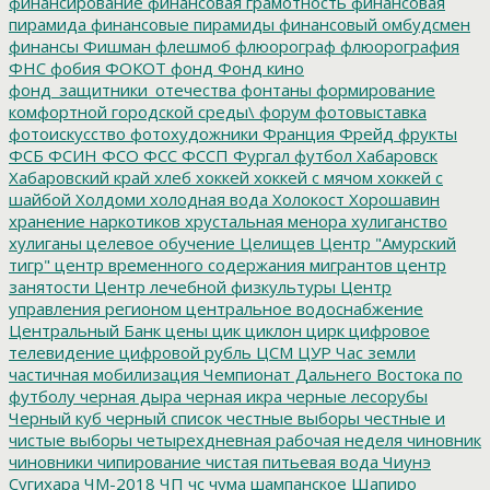
финансирование
финансовая грамотность
финансовая
пирамида
финансовые пирамиды
финансовый омбудсмен
финансы
Фишман
флешмоб
флюорограф
флюорография
ФНС
фобия
ФОКОТ
фонд
Фонд кино
фонд_защитники_отечества
фонтаны
формирование
комфортной городской среды\
форум
фотовыставка
фотоискусство
фотохудожники
Франция
Фрейд
фрукты
ФСБ
ФСИН
ФСО
ФСС
ФССП
Фургал
футбол
Хабаровск
Хабаровский край
хлеб
хоккей
хоккей с мячом
хоккей с
шайбой
Холдоми
холодная вода
Холокост
Хорошавин
хранение наркотиков
хрустальная менора
хулиганство
хулиганы
целевое обучение
Целищев
Центр "Амурский
тигр"
центр временного содержания мигрантов
центр
занятости
Центр лечебной физкультуры
Центр
управления регионом
центральное водоснабжение
Центральный Банк
цены
цик
циклон
цирк
цифровое
телевидение
цифровой рубль
ЦСМ
ЦУР
Час земли
частичная мобилизация
Чемпионат Дальнего Востока по
футболу
черная дыра
черная икра
черные лесорубы
Черный куб
черный список
честные выборы
честные и
чистые выборы
четырехдневная рабочая неделя
чиновник
чиновники
чипирование
чистая питьевая вода
Чиунэ
Сугихара
ЧМ-2018
ЧП
чс
чума
шампанское
Шапиро