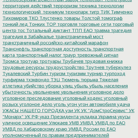
территория действий
терроризм
техника
технологии
технологический_техникум
технопарк
тигр
ТИК
Тимченко
Тихомиров
ТКО
Тлустенко
товары
Толстой
томограф
тонкий лед
Тонких
ТОР
торговля
торговые сети
торговый
центр
тос
Тотальный диктант
ТПП ЕАО
травма
трагедия
трагедия в Забайкалье
трансграничный мост
трансграничный российско-китайский марафон
Транснефть
транспортная доступность
транспортная
карта
транспортный налог
траур
тревожный сигнал
Тромса
тротуар
тротуары
Трубачев
трудовая книжка
трудовые ресурсы
трудоустройство
Трутнев
туберкулез
Тукалевский
Турбин
туризм
туризмм
турнир
турпоход
турфирма
тхэквондо
ТЭЦ
Тюмень
тюрьма
Тяжелая
атлетика
убийство
уборка улиц
убыль
убыль населения
убыточность
увольнение
увольнения
уголовное дело
уголовное преследование
уголовный кодекс
уголовный
розыск
уголоное дело
уголь
угон
угон автомобиля
удача
УЖАСЫ НАШЕГО ГОРОДКА
узи
УК
УК "ДомСтроСервис"
УК
"Монарх"
УК РФ
указ Президента
укладка
Украина
укусы
уличное освещение
Улюкаев
УМВ
УМВД
УМВД по ЕАО
УМВД по Хабаровскому краю
УМВД России по ЕАО
уполномоченный по правам предпринимателей