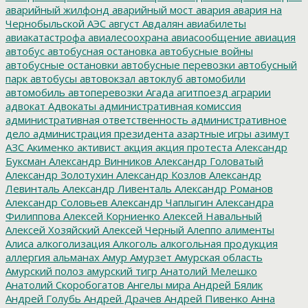
аварийный жилфонд
аварийный мост
авария
авария на
Чернобыльской АЭС
август
Авдалян
авиабилеты
авиакатастрофа
авиалесоохрана
авиасообщение
авиация
автобус
автобусная остановка
автобусные войны
автобусные остановки
автобусные перевозки
автобусный
парк
автобусы
автовокзал
автоклуб
автомобили
автомобиль
автоперевозки
Агада
агитпоезд
аграрии
адвокат
Адвокаты
административная комиссия
административная ответственность
административное
дело
администрация президента
азартные игры
азимут
АЗС
Акименко
активист
акция
акция протеста
Александр
Буксман
Александр Винников
Александр Головатый
Александр Золотухин
Александр Козлов
Александр
Левинталь
Александр Ливенталь
Александр Романов
Александр Соловьев
Александр Чаплыгин
Александра
Филиппова
Алексей Корниенко
Алексей Навальный
Алексей Хозяйский
Алексей Черный
Алеппо
алименты
Алиса
алкоголизация
Алкоголь
алкогольная продукция
аллергия
альманах
Амур
Амурзет
Амурская область
Амурский полоз
амурский тигр
Анатолий Мелешко
Анатолий Скоробогатов
Ангелы мира
Андрей Бялик
Андрей Голубь
Андрей Драчев
Андрей Пивенко
Анна