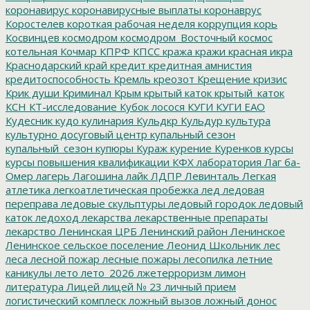
коронавирус
коронавирусные выплаты
коронаврус
Коростелев
короткая рабочая неделя
коррупция
корь
Косвинцев
космодром
космодром_Восточный
космос
котельная
Кочмар
КПРФ
КПСС
кража
кражи
красная икра
Краснодарский край
кредит
кредитная амнистия
кредитоспособность
Кремль
креозот
Крещение
кризис
Крик души
Криминал
Крым
крытый каток
крытый_каток
КСН
КТ-исследование
Кубок лосося
КУГИ
КУГИ ЕАО
Кудесник
кудо
кулинария
Кульдкр
Кульдур
культура
культурно досуговый центр
купальный сезон
купальный_сезон
купюры
Кураж
курение
Куренков
курсы
курсы повышения квалификации
КФХ
лаборатория
Лаг ба-
Омер
лагерь
Лагошина
лайк
ЛДПР
Левинталь
Легкая
атлетика
легкоатлетическая пробежка
лед
ледовая
переправа
ледовые скульптуры
ледовый городок
ледовый
каток
ледоход
лекарства
лекарственные препараты
лекарство
Ленинская ЦРБ
Ленинский район
Ленинское
Ленинское сельское поселение
Леонид Школьник
лес
леса
лесной пожар
лесные пожары
лесопилка
летние
каникулы
лето
лето_2026
лжетерроризм
лимон
литература
Лицей
лицей № 23
личный прием
логистический комплеск
ложный вызов
ложный донос