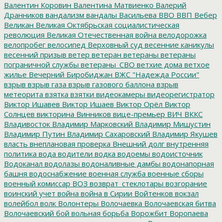
Валентин Коровин
Валентина Матвиенко
Валерий
Дранников
вандализм
вандалы
Васильева
ВВО
ВВП
Вебер
Великан
Великая Октябрьская социалистическая
революция
Великая Отечественная война
велодорожка
велопробег
велосипед
Верховный суд
весенние каникулы
весенний призыв
ветер
ветеран
ветераны
ветераны
пограничной службы
ветераны_СВО
ветхие дома
ветхое
жилье
Вечерний Биробиджан
ВЖС "Надежда России"
взрыв
взрыв газа
взрыв газового баллона
взрыв
метеорита
взятка
взятки
видеокамеры
видеорегистратор
Виктор Ишавев
Виктор Ишаев
Виктор Орёл
Виктор
Солнцев
викторина
Винников
вице-премьер
ВИЧ
ВККС
Владивосток
Владимир Марковский
Владимир Мишустин
Владимир Путин
Владимир Сахаровский
Владимир Якушев
власть
внеплановая проверка
Внешний долг
внутренняя
политика
вода
водители
водка
водоемы
водоисточник
Водоканал
водолазы
водоналивные дамбы
водонапорная
башня
водоснабжение
военная служба
военные сборы
военный комиссар
ВОЗ
возврат_стеклотары
возгорание
воинский учет
война
война в Сирии
Войтенков
вокзал
волейбол
волк
Волонтеры
Волочаевка
Волочаевская битва
Волочаевский бой
вольная борьба
Ворожбит
Воропаева