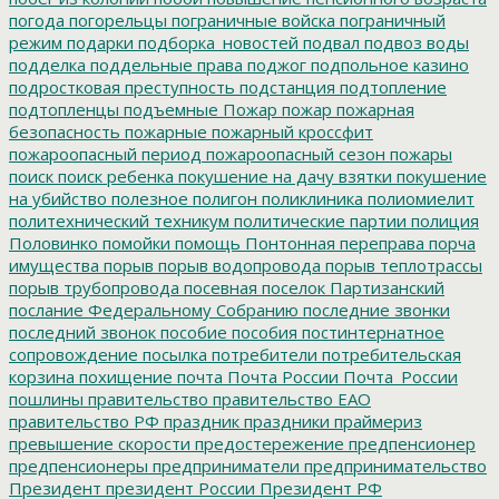
погода
погорельцы
пограничные войска
пограничный
режим
подарки
подборка_новостей
подвал
подвоз воды
подделка
поддельные права
поджог
подпольное казино
подростковая преступность
подстанция
подтопление
подтопленцы
подъемные
Пожар
пожар
пожарная
безопасность
пожарные
пожарный кроссфит
пожароопасный период
пожароопасный сезон
пожары
поиск
поиск ребенка
покушение на дачу взятки
покушение
на убийство
полезное
полигон
поликлиника
полиомиелит
политехнический техникум
политические партии
полиция
Половинко
помойки
помощь
Понтонная переправа
порча
имущества
порыв
порыв водопровода
порыв теплотрассы
порыв трубопровода
посевная
поселок Партизанский
послание Федеральному Собранию
последние звонки
последний звонок
пособие
пособия
постинтернатное
сопровождение
посылка
потребители
потребительская
корзина
похищение
почта
Почта России
Почта_России
пошлины
правительство
правительство ЕАО
правительство РФ
праздник
праздники
праймериз
превышение скорости
предостережение
предпенсионер
предпенсионеры
предприниматели
предпринимательство
Президент
президент России
Президент РФ