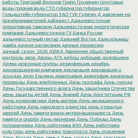
работы
Григорий Волохов
Грипп
Грудинин
грунтовые
воды
грязная вода
ГТО
губернатор
губернатор
Гольдштейн
губернатор ЕАО
ГУК
Гулягин
Д
давление на
предпринимателей
дайджест
Дальневосточная
оперативная таможня
Дальневосточная энергетическая
компания
Дальневосточное ГУ Банка России
дальневосточный гектар
Дальний Восток
Дальсельмаш
дамба
дачное расписание
дачные перевозки
дачный_сезон_2026
ДВЖД
Движение общественный
контроль
двор
Дворы
ДГК
дебош
дебошир
дедовщина
Деева
дежурные группы
дезинфекция
декабрь
декларационная компания
декларация
декларация о
доходах
дело Ельчина
демография
демогрфия
денежные
переводы
День влюбленных
День географа
День города
День Государственного флага
День защитника Отечества
день защиты детей
День Знаний
День Конституции РФ
День космонавтики
День матери
День медицинского
работника
День народного единства
день открытых
дверей
День памяти воина-интернационалиста
День
памяти и скорби
День пионерии
День Победы
День
пограничника
День работника ЖКХ
День работника
культуры
день работника транспорта
День рождения
День России
День семьи
День соседа
День спасателя