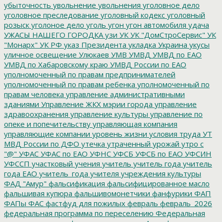
убыточность
увольнение
увольнения
уголовное дело
уголовное преследование
уголовный кодекс
уголовный
розыск
уголоное дело
уголь
угон
угон автомобиля
удача
УЖАСЫ НАШЕГО ГОРОДКА
узи
УК
УК "ДомСтроСервис"
УК
"Монарх"
УК РФ
указ Президента
укладка
Украина
укусы
уличное освещение
Улюкаев
УМВ
УМВД
УМВД по ЕАО
УМВД по Хабаровскому краю
УМВД России по ЕАО
уполномоченный по правам предпринимателей
уполномоченный по правам ребенка
уполномоченный по
правам человека
управление административными
зданиями
Управление ЖКХ мэрии города
управление
здравоохранения
управление культуры
управление по
опеке и попечительству
управляющая компания
управляющие компании
уровень жизни
условия труда
УТ
МВД России по ДФО
утечка
утраченный урожай
утро с
"@"
УФАС
УФАС по ЕАО
УФНС
УФСБ
УФСБ по ЕАО
УФСИН
УФССП
участковый
учения
учитель
учитель года
учитель
года ЕАО
учитель_года
учителя
учреждения культуры
ФАД "Амур"
фальсификация
фальсифицированное масло
фальшивая купюра
фальшивомонетчики
фанфурики
ФАП
ФАПы
ФАС
фастфуд для пожилых
февраль
февраль_2026
федеральная программа по переселению
Федеральная