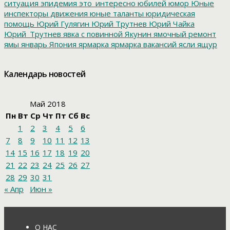
ситуация
эпидемия
это_интересно
юбилей
юмор
Юные
инспекторы движения
юные таланты
юридическая
помощь
Юрий Гулягин
Юрий Трутнев
Юрий Чайка
Юрий_Трутнев
явка с повинной
Якунин
ямочный ремонт
ямы
январь
Япония
ярмарка
ярмарка вакансий
ясли
ящур
Календарь новостей
Май 2018
Пн
Вт
Ср
Чт
Пт
Сб
Вс
1
2
3
4
5
6
7
8
9
10
11
12
13
14
15
16
17
18
19
20
21
22
23
24
25
26
27
28
29
30
31
« Апр
Июн »
О НАС