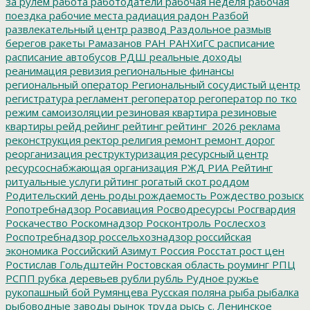
за рулем
работа
работодатели
рабочая неделя
рабочая
поездка
рабочие места
радиация
радон
Разбой
развлекательный центр
развод
Раздольное
размыв
берегов
ракеты
Рамазанов
РАН
РАНХиГС
расписание
расписание автобусов
РДШ
реальные доходы
реанимация
ревизия
региональные финансы
региональный оператор
Региональный сосудистый центр
регистратура
регламент
регоператор
регоператор по тко
режим самоизоляции
резиновая квартира
резиновые
квартиры
рейд
рейинг
рейтинг
рейтинг_2026
реклама
реконструкция
ректор
религия
ремонт
ремонт дорог
реорганизация
реструктуризация
ресурсный центр
ресурсоснабжающая организация
РЖД
РИА Рейтинг
ритуальные услуги
рйтинг
рогатый скот
роддом
Родительский день
роды
рождаемость
Рождество
розыск
Ропотребнадзор
Росавиация
Росводресурсы
Росгвардия
Роскачество
Роскомнадзор
Росконтроль
Рослесхоз
Роспотребнадзор
россельхознадзор
российская
экономика
Российский Азимут
Россия
Росстат
рост цен
Ростислав Гольдштейн
Ростовская область
роуминг
РПЦ
РСПП
рубка деревьев
рубли
рубль
Рудное
ружье
рукопашный бой
Румянцева
Русская поляна
рыба
рыбалка
рыбоводные заводы
рынок труда
рысь
с. Ленинское