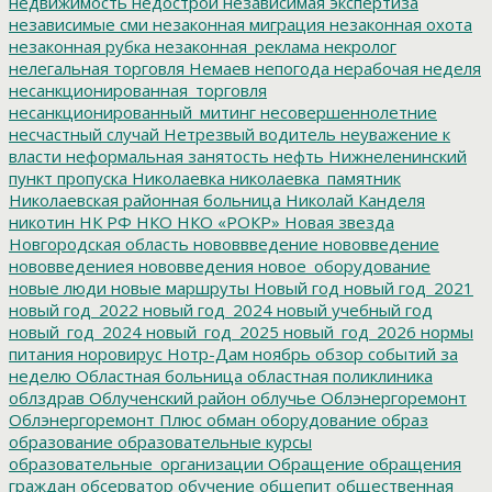
недвижимость
недострои
независимая экспертиза
независимые сми
незаконная миграция
незаконная охота
незаконная рубка
незаконная_реклама
некролог
нелегальная торговля
Немаев
непогода
нерабочая неделя
несанкционированная_торговля
несанкционированный_митинг
несовершеннолетние
несчастный случай
Нетрезвый водитель
неуважение к
власти
неформальная занятость
нефть
Нижнеленинский
пункт пропуска
Николаевка
николаевка_памятник
Николаевская районная больница
Николай Канделя
никотин
НК РФ
НКО
НКО «РОКР»
Новая звезда
Новгородская область
нововвведение
нововведение
нововведениея
нововведения
новое_оборудование
новые люди
новые маршруты
Новый год
новый год_2021
новый год_2022
новый год_2024
новый учебный год
новый_год_2024
новый_год_2025
новый_год_2026
нормы
питания
норовирус
Нотр-Дам
ноябрь
обзор событий за
неделю
Областная больница
областная поликлиника
облздрав
Облученский район
облучье
Облэнергоремонт
Облэнергоремонт Плюс
обман
оборудование
образ
образование
образовательные курсы
образовательные_организации
Обращение
обращения
граждан
обсерватор
обучение
общепит
общественная