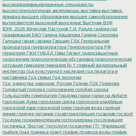
высококвалифицированные специалисты
высокотехнологичная_медпомощь
выставка
выставка-
ярмарка
высшее образование
высшее самообразование
вытрезвители
выходной
выходные
Вьетнам
ВЭФ
ВЭФ_2026
Вячеслав Пастухов
Г.И. Радде
гадюка
газ
газификация ЕАО
Галина Кашапова
Галина Соколова
Галушка
гараж
гаражи
Гаршин
ГДК
Генеральная
прокуратура
генпрокуратура
Генпрокуратура РФ
гериатрия
ГЖИ
ГИБДД
Гиви
Гигант
гидрозащитные
сооружения
гидрологическая обстановка
гидрологическая
ситуация
гимназия
гимназия № 1
главный федеральный
инспектор
год культурного наследия
год педагога и
наставника
Год семьи
Год экологии
Год_единства_народов_России
Гознак
ГОК
Голикова
Головатый
гололед
голосование
голубая сорока
Гольдштейн
гомеопатия
Гордума
горки
горки на Арбате
городская Дума
городская среда
городское кладбище
городской парк
городской пляж
горячая вода
горячая
линия
горячее питание
госавтоинспекция
госархив
госдолг
Госдума
госжилинспекция
господдержка
госслужащие
гостиница "Восток"
госуслуги
госхакупки
ГП "Фармация"
грабеж
град
граница
грант
график подвоза воды
график