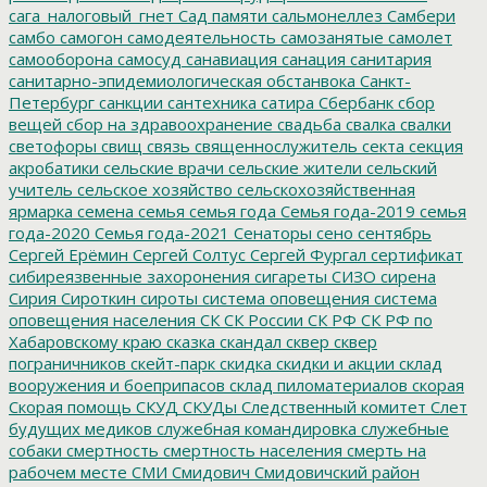
сага_налоговый_гнет
Сад памяти
сальмонеллез
Самбери
самбо
самогон
самодеятельность
самозанятые
самолет
самооборона
самосуд
санавиация
санация
санитария
санитарно-эпидемиологическая обстанвока
Санкт-
Петербург
санкции
сантехника
сатира
Сбербанк
сбор
вещей
сбор на здравоохранение
свадьба
свалка
свалки
светофоры
свищ
связь
священнослужитель
секта
секция
акробатики
сельские врачи
сельские жители
сельский
учитель
сельское хозяйство
сельскохозяйственная
ярмарка
семена
семья
семья года
Семья года-2019
семья
года-2020
Семья года-2021
Сенаторы
сено
сентябрь
Сергей Ерёмин
Сергей Солтус
Сергей Фургал
сертификат
сибиреязвенные захоронения
сигареты
СИЗО
сирена
Сирия
Сироткин
сироты
система оповещения
система
оповещения населения
СК
СК России
СК РФ
СК РФ по
Хабаровскому краю
сказка
скандал
сквер
сквер
пограничников
скейт-парк
скидка
скидки и акции
склад
вооружения и боеприпасов
склад пиломатериалов
скорая
Скорая помощь
СКУД
СКУДы
Следственный комитет
Слет
будущих медиков
служебная командировка
служебные
собаки
смертность
смертность населения
смерть на
рабочем месте
СМИ
Смидович
Смидовичский район