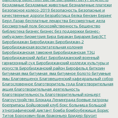
бездомные
бездомные животные
безналичные платежи
Безопасное колесо-2019
безопасность
Безопасные и
качественные дороги
безработица
белка
бензин
Беринг
Берл Лазар
бесплатные лекарства
Бессмертные дела
Бессмертный полк
бесхозяйственность
бешенство
библиотека
бизнес
бизнес без поддержки
бизнес-
омбудсмен
биометрия
Бира
Биракан
Бирария
БирЗСТ
Биробидажан
Биробиджан
Биробиджан-2
Биробиджанская воспитательная колония
Биробиджанская таможня
Биробиджанская ТЭЦ
Биробиджанский Арбат
Биробиджанский военный
гарнизонный суд
Биробиджанский колледж культуры и
искусств
Биробиджанский район
Бирофельд
биткоин
битумная яма
битумная_яма
битумное болото
битумные
ямы
Благовещенск
Благовещенский кафедральный собор
Благословенное
благотворитель года
благотворительная
акция
благотворительная деятельность
благотворительность
благотворительный концерт
благоустройство
Блокада Ленинграда
боевые патроны
боеприпасы
Бойцовский клуб
бокс
больница
большой
этнографический диктант
бомба
бомбоубежище
Борис
Титов
Борохович
брак
браконьер
Бридер
брусит