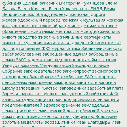
субсидия
Единый заказчик
Екатерина Румянцева
Елена
Басова
Елена Князева
Елена Хахалева
ель
ЕНВД
Ефим
Вепринский
жалоба
жд переезд
железная дорога
железнодорожный переезд
женская кнсультация
женская
консультация
жестокое обращение с детьми
жестокое
обращение с животными
жестокость
живодер
живопись
животноводство
животные
жилищные сертификаты
жилищные условия
жилье
жилье для детей-сирот
жильё
для подтопленцев
ЖКХ
журналистика
Забайкальский край
забег
заболевание
заброшенные здания
заброшенные
земли
ЗАГС
задержание
задолженность
займ
заказник
Ульдура
заказник Ульдуры
закон
Законодательное
Собрание
законодательство
законопреокт
законопроект
законороект
Заксобрание
Заксобрание ЕАО
заморозка
пенсионных накоплений
заморозки
занятость
запись в
школу
заповедник "Бастак"
заповедники
заработная плата
Заречье
зарплата
зарплаты
заслуженный работник ЖКХ
зачистка_судей
защита прав предпринимателей
защита
предпринимателей
здравоохранение
земледельцы
землетрясение
земля
земский доктор
Земский_учитель
зима пришла
змеи
змея
золотой губернатор
Золотухин
золотые медалисты
зоозащитники
Иван Благодырь
Иван