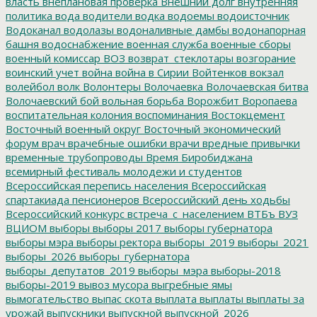
власть
внеплановая проверка
Внешний долг
внутренняя
политика
вода
водители
водка
водоемы
водоисточник
Водоканал
водолазы
водоналивные дамбы
водонапорная
башня
водоснабжение
военная служба
военные сборы
военный комиссар
ВОЗ
возврат_стеклотары
возгорание
воинский учет
война
война в Сирии
Войтенков
вокзал
волейбол
волк
Волонтеры
Волочаевка
Волочаевская битва
Волочаевский бой
вольная борьба
Ворожбит
Воропаева
воспитательная колония
воспоминания
Востокцемент
Восточный военный округ
Восточный экономический
форум
врач
врачебные ошибки
врачи
вредные привычки
временные трубопроводы
Время Биробиджана
всемирный фестиваль молодежи и студентов
Всероссийская перепись населения
Всероссийская
спартакиада пенсионеров
Всероссийский день ходьбы
Всероссийский конкурс
встреча_с_населением
ВТБъ
ВУЗ
ВЦИОМ
выборы
выборы 2017
выборы губернатора
выборы мэра
выборы ректора
выборы_2019
выборы_2021
выборы_2026
выборы_губернатора
выборы_депутатов_2019
выборы_мэра
выборы-2018
выборы-2019
вывоз мусора
выгребные ямы
вымогательство
выпас скота
выплата
выплаты
выплаты за
урожай
выпускники
выпускной
выпускной_2026