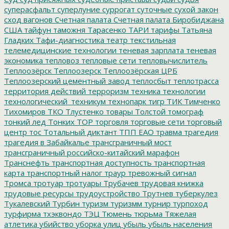
суперасфальт
суперлуние
суррогат
суточные
сухой закон
сход вагонов
Счетная палата
Счетная палата Биробиджана
США
тайфун
таможня
Тарасенко
ТАРИ
тарифы
Татьяна
Гладких
Тафи-диагностика
театр
текстильная
телемедицинские технологии
теневая зарплата
теневая
экономика
тепловоз
тепловые сети
тепловычислитель
Теплоозёрск
Теплоозерск
Теплоозёрская ЦРБ
Теплоозерский цементный завод
теплосбыт
теплотрасса
территория действий
терроризм
техника
технологии
технологический_техникум
технопарк
тигр
ТИК
Тимченко
Тихомиров
ТКО
Тлустенко
товары
Толстой
томограф
тонкий лед
Тонких
ТОР
торговля
торговые сети
торговый
центр
тос
Тотальный диктант
ТПП ЕАО
травма
трагедия
трагедия в Забайкалье
трансграничный мост
трансграничный российско-китайский марафон
Транснефть
транспортная доступность
транспортная
карта
транспортный налог
траур
тревожный сигнал
Тромса
тротуар
тротуары
Трубачев
трудовая книжка
трудовые ресурсы
трудоустройство
Трутнев
туберкулез
Тукалевский
Турбин
туризм
туризмм
турнир
турпоход
турфирма
тхэквондо
ТЭЦ
Тюмень
тюрьма
Тяжелая
атлетика
убийство
уборка улиц
убыль
убыль населения