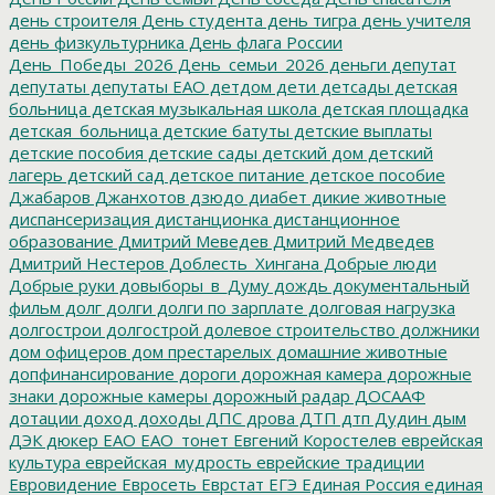
день строителя
День студента
день тигра
день учителя
день физкультурника
День флага России
День_Победы_2026
День_семьи_2026
деньги
депутат
депутаты
депутаты ЕАО
детдом
дети
детсады
детская
больница
детская музыкальная школа
детская площадка
детская_больница
детские батуты
детские выплаты
детские пособия
детские сады
детский дом
детский
лагерь
детский сад
детское питание
детское пособие
Джабаров
Джанхотов
дзюдо
диабет
дикие животные
диспансеризация
дистанционка
дистанционное
образование
Дмитрий Меведев
Дмитрий Медведев
Дмитрий Нестеров
Доблесть_Хингана
Добрые люди
Добрые руки
довыборы_в_Думу
дождь
документальный
фильм
долг
долги
долги по зарплате
долговая нагрузка
долгострои
долгострой
долевое строительство
должники
дом офицеров
дом престарелых
домашние животные
допфинансирование
дороги
дорожная камера
дорожные
знаки
дорожные камеры
дорожный радар
ДОСААФ
дотации
доход
доходы
ДПС
дрова
ДТП
дтп
Дудин
дым
ДЭК
дюкер
ЕАО
ЕАО_тонет
Евгений Коростелев
еврейская
культура
еврейская_мудрость
еврейские традиции
Евровидение
Евросеть
Еврстат
ЕГЭ
Единая Россия
единая