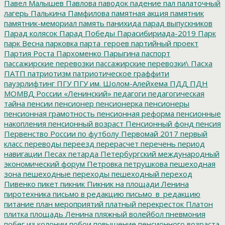
Павел Малышев
Павлова
паводок
падение
пал
палаточный
лагерь
Палькина
Памфилова
памятная акция
памятник
памятник-мемориал
память
панихида
парад выпускников
Парад колясок
Парад Победы
Парасибириада-2019
Парк
парк Весна
парковка
парта_героев
партийный проект
Партия Роста
Пархоменко
Парыгина
паспорт
пассажирские перевозки
пассажирские перевозки\
Пасха
ПАТП
патриотизм
патриотическое граффити
пауэрлифтинг
ПГУ
ПГУ им. Шолом-Алейхема
ПДД
ПДН
МОМВД России «Ленинский»
педагоги
педагогическая
тайна
пенсии
пенсионер
пенсионерка
пенсионеры
пенсионная грамотность
пенсионная реформа
пенсионные
накопления
пенсионный возраст
Пенсионный фонд
пенсия
Первенство России по футболу
Первомай 2017
первый
класс
переводы
переезд
перерасчет
перечень
период
навигации
Песах
петарда
Петербургский международный
экономический форум
Петровка
петрушкова
пешеходная
зона
пешеходные переходы
пешеходный переход
Пивенко
пикет
пикник
Пикник на площади Ленина
пиротехника
письмо в редакцию
письмо_в_редакцию
питание
план мероприятий
платный перекресток
Платон
плитка
площадь Ленина
пляжный волейбол
пневмония
побег из колонии
побои
повышение пенсионного возраста