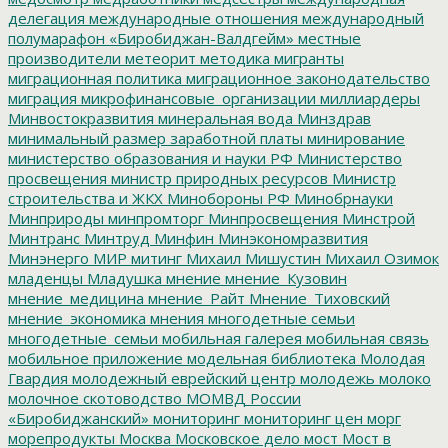
делегация
международные отношения
международный
полумарафон «Биробиджан-Валдгейм»
местные
производители
метеорит
методика
мигранты
миграционная политика
миграционное законодательство
миграция
микрофинансовые_организации
миллиардеры
Минвостокразвития
минеральная вода
Минздрав
минимальный размер заработной платы
минирование
министерство образования и науки РФ
Министерство
просвещения
министр природных ресурсов
Министр
строительства и ЖКХ
Минобороны РФ
Минобрнауки
Минприроды
минпромторг
Минпросвещения
Минстрой
Минтранс
Минтруд
Минфин
Минэкономразвития
Минэнерго
МИР
митинг
Михаил Мишустин
Михаил Озимок
младенцы
Младушка
мнение
мнение_Кузовин
мнение_медицина
мнение_Райт
Мнение_Тиховский
мнение_экономика
мнения
многодетные семьи
многодетные_семьи
мобильная галерея
мобильная связь
мобильное приложение
модельная библиотека
Молодая
Гвардия
молодежный еврейский центр
молодежь
молоко
молочное скотоводство
МОМВД России
«Биробиджанский»
мониторинг
мониторинг цен
морг
морепродукты
Москва
Московское дело
мост
Мост в