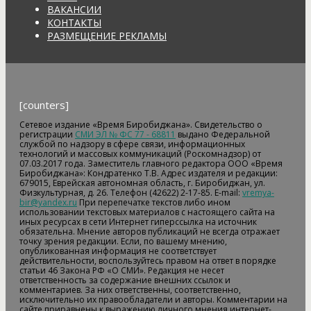
ВАКАНСИИ
КОНТАКТЫ
РАЗМЕЩЕНИЕ РЕКЛАМЫ
[counters]
Сетевое издание «Время Биробиджана». Свидетельство о
регистрации
СМИ ЭЛ № ФС 77 - 68811
выдано Федеральной
службой по надзору в сфере связи, информационных
технологий и массовых коммуникаций (Роскомнадзор) от
07.03.2017 года. Заместитель главного редактора ООО «Время
Биробиджана»: Кондратенко Т.В. Адрес издателя и редакции:
679015, Еврейская автономная область, г. Биробиджан, ул.
Физкультурная, д. 26. Телефон (42622) 2-17-85. E-mail:
vremya-
bir@yandex.ru
При перепечатке текстов либо ином
использовании текстовых материалов с настоящего сайта на
иных ресурсах в сети Интернет гиперссылка на источник
обязательна. Мнение авторов публикаций не всегда отражает
точку зрения редакции. Если, по вашему мнению,
опубликованная информация не соответствует
действительности, воспользуйтесь правом на ответ в порядке
статьи 46 Закона РФ «О СМИ». Редакция не несет
ответственность за содержание внешних ссылок и
комментариев. За них ответственны, соответственно,
исключительно их правообладатели и авторы. Комментарии на
сайте приравнены к выражению личного мнения интернет-