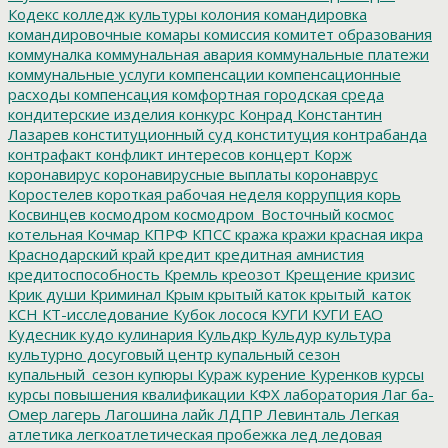
Кодекс
колледж культуры
колония
командировка
командировочные
комары
комиссия
комитет образования
коммуналка
коммунальная авария
коммунальные платежи
коммунальные услуги
компенсации
компенсационные
расходы
компенсация
комфортная городская среда
кондитерские изделия
конкурс
Конрад
Константин
Лазарев
конституционный суд
конституция
контрабанда
контрафакт
конфликт интересов
концерт
Корж
коронавирус
коронавирусные выплаты
коронаврус
Коростелев
короткая рабочая неделя
коррупция
корь
Косвинцев
космодром
космодром_Восточный
космос
котельная
Кочмар
КПРФ
КПСС
кража
кражи
красная икра
Краснодарский край
кредит
кредитная амнистия
кредитоспособность
Кремль
креозот
Крещение
кризис
Крик души
Криминал
Крым
крытый каток
крытый_каток
КСН
КТ-исследование
Кубок лосося
КУГИ
КУГИ ЕАО
Кудесник
кудо
кулинария
Кульдкр
Кульдур
культура
культурно досуговый центр
купальный сезон
купальный_сезон
купюры
Кураж
курение
Куренков
курсы
курсы повышения квалификации
КФХ
лаборатория
Лаг ба-
Омер
лагерь
Лагошина
лайк
ЛДПР
Левинталь
Легкая
атлетика
легкоатлетическая пробежка
лед
ледовая