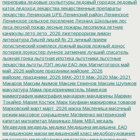
переправа
ледовые скульптуры
ледовый городок
ледовый
каток
ледоход
лекарства
лекарственные препараты
лекарство
Ленинская ЦРБ
Ленинский район
Ленинское
Ленинское сельское поселение
Леонид Школьник
лес
леса
лесной пожар
лесные пожары
лесопилка
летние
каникулы
лето
лето_2026
лжетерроризм
лимон
литература
Лицей
лицей № 23
личный прием
логистический комплеск
ложный вызов
ложный донос
лотерея
лоукостер
лунное затмение
лучший спасатель
лыжная гонка
льготная ипотека
льготники
льготные
лекарства
льготы
ЛЭП
люди ЕАО
люк
Магнитогорск
май
май_2026
майские праздники
майские_2026
майские_праздники_2026
МАК-2019
Мак-2020
Мак-2021
Макаров
Максим Акимов
Максим Семенов
Максим Шупиков
макулатура
Мама-предприниматель
Мамедов
маммография
мамография
мандарин
мандарины
Марвин
Токайер
Мария Костюк
Марк Кауфман
маркировка товаров
Марковский
март
март_2026
маска
Масленица
масочный
режим
массовое сокращение
Матвиенко
материнский
капитал
маткапитал
Махинько
Маяк
МВД
медаль
Медведев
медведь
медики
Медицина
медицина_ЕАО
медицинские маски
медицинский класс
медоборудование
медосмотр
медработники
медсестры
международная