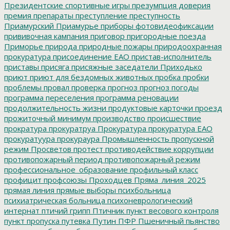
Президентские спортивные игры
презумпция доверия
премия
препараты
преступление
преступность
Приамурский
Приамурье
приборы фотовидеофиксации
прививочная кампания
приговор
пригородные поезда
Приморье
природа
природные пожары
природоохранная
прокуратура
присоединение ЕАО
пристав-исполнитель
приставы
присяга
присяжные заседатели
Приходько
приют
приют для бездомных животных
пробка
пробки
проблемы
провал
проверка
прогноз
прогноз погоды
программа переселения
программа реновации
продолжительность жизни
продуктовые карточки
проезд
прожиточный минимум
производство
происшествие
прократура
прокуратруа
Прокуратура
прокуратура ЕАО
прокуратуура
прокураура
Промышленность
пропускной
режим
Просветов
протест
противодействие коррупции
противопожарный период
противопожарный режим
профессиональное_образование
профильный класс
профицит
профсоюзы
Проходцев
Пряма_линия_2025
прямая линия
прямые выборы
психбольница
психиатрическая больница
психоневрологический
интернат
птичий грипп
Птичник
пункт весового контроля
пункт пропуска
путевка
Путин
ПФР
Пшеничный
пьянство