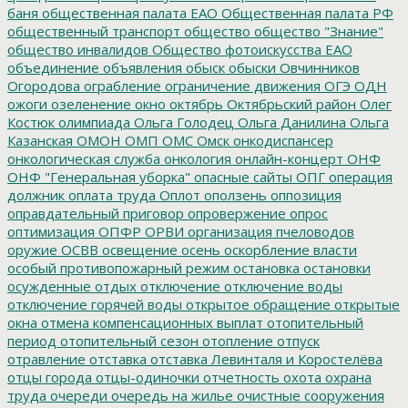
баня
общественная палата ЕАО
Общественная палата РФ
общественный транспорт
общество
общество "Знание"
общество инвалидов
Общество фотоискусства ЕАО
объединение
объявления
обыск
обыски
Овчинников
Огородова
ограбление
ограничение движения
ОГЭ
ОДН
ожоги
озеленение
окно
октябрь
Октябрьский район
Олег
Костюк
олимпиада
Ольга Голодец
Ольга Данилина
Ольга
Казанская
ОМОН
ОМП
ОМС
Омск
онкодиспансер
онкологическая служба
онкология
онлайн-концерт
ОНФ
ОНФ "Генеральная уборка"
опасные сайты
ОПГ
операция
должник
оплата труда
Оплот
оползень
оппозиция
оправдательный приговор
опровержение
опрос
оптимизация
ОПФР
ОРВИ
организация пчеловодов
оружие
ОСВВ
освещение
осень
оскорбление власти
особый противопожарный режим
остановка
остановки
осужденные
отдых
отключение
отключение воды
отключение горячей воды
открытое обращение
открытые
окна
отмена компенсационных выплат
отопительный
период
отопительный сезон
отопление
отпуск
отравление
отставка
отставка Левинталя и Коростелёва
отцы города
отцы-одиночки
отчетность
охота
охрана
труда
очереди
очередь на жилье
очистные сооружения