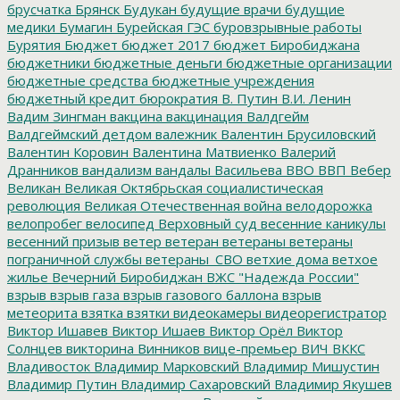
брусчатка
Брянск
Будукан
будущие врачи
будущие
медики
Бумагин
Бурейская ГЭС
буровзрывные работы
Бурятия
Бюджет
бюджет 2017
бюджет Биробиджана
бюджетники
бюджетные деньги
бюджетные организации
бюджетные средства
бюджетные учреждения
бюджетный кредит
бюрократия
В. Путин
В.И. Ленин
Вадим Зингман
вакцина
вакцинация
Валдгейм
Валдгеймский детдом
валежник
Валентин Брусиловский
Валентин Коровин
Валентина Матвиенко
Валерий
Дранников
вандализм
вандалы
Васильева
ВВО
ВВП
Вебер
Великан
Великая Октябрьская социалистическая
революция
Великая Отечественная война
велодорожка
велопробег
велосипед
Верховный суд
весенние каникулы
весенний призыв
ветер
ветеран
ветераны
ветераны
пограничной службы
ветераны_СВО
ветхие дома
ветхое
жилье
Вечерний Биробиджан
ВЖС "Надежда России"
взрыв
взрыв газа
взрыв газового баллона
взрыв
метеорита
взятка
взятки
видеокамеры
видеорегистратор
Виктор Ишавев
Виктор Ишаев
Виктор Орёл
Виктор
Солнцев
викторина
Винников
вице-премьер
ВИЧ
ВККС
Владивосток
Владимир Марковский
Владимир Мишустин
Владимир Путин
Владимир Сахаровский
Владимир Якушев