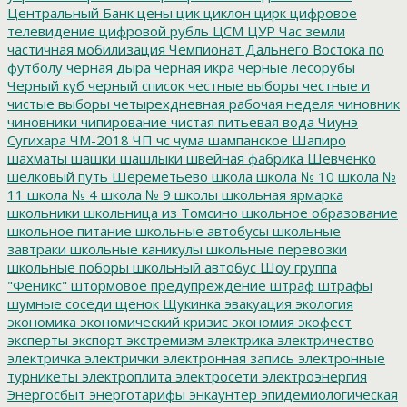
Центральный Банк
цены
цик
циклон
цирк
цифровое
телевидение
цифровой рубль
ЦСМ
ЦУР
Час земли
частичная мобилизация
Чемпионат Дальнего Востока по
футболу
черная дыра
черная икра
черные лесорубы
Черный куб
черный список
честные выборы
честные и
чистые выборы
четырехдневная рабочая неделя
чиновник
чиновники
чипирование
чистая питьевая вода
Чиунэ
Сугихара
ЧМ-2018
ЧП
чс
чума
шампанское
Шапиро
шахматы
шашки
шашлыки
швейная фабрика
Шевченко
шелковый путь
Шереметьево
школа
школа № 10
школа №
11
школа № 4
школа № 9
школы
школьная ярмарка
школьники
школьница из Томсино
школьное образование
школьное питание
школьные автобусы
школьные
завтраки
школьные каникулы
школьные перевозки
школьные поборы
школьный автобус
Шоу группа
"Феникс"
штормовое предупреждение
штраф
штрафы
шумные соседи
щенок
Щукинка
эвакуация
экология
экономика
экономический кризис
экономия
экофест
эксперты
экспорт
экстремизм
электрика
электричество
электричка
электрички
электронная запись
электронные
турникеты
электроплита
электросети
электроэнергия
Энергосбыт
энерготарифы
энкаунтер
эпидемиологическая