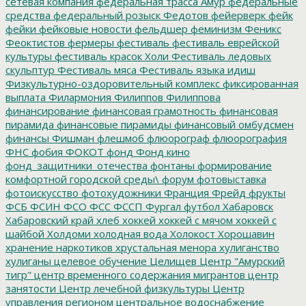
сетевая компания
федеральная трасса Амур
федеральные
средства
федеральный розыск
Федотов
фейерверк
фейк
фейки
фейковые новости
фельдшер
феминизм
Феникс
Феоктистов
фермеры
фестиваль
фестиваль еврейской
культуры
фестиваль красок Холи
Фестиваль ледовых
скульптур
Фестиваль мяса
Фестиваль языка идиш
Физкультурно-оздоровительный комплекс
фиксированная
выплата
Филармония
Филиппов
Филиппова
финансирование
финансовая грамотность
финансовая
пирамида
финансовые пирамиды
финансовый омбудсмен
финансы
Фишман
флешмоб
флюорограф
флюорография
ФНС
фобия
ФОКОТ
фонд
Фонд кино
фонд_защитники_отечества
фонтаны
формирование
комфортной городской среды\
форум
фотовыставка
фотоискусство
фотохудожники
Франция
Фрейд
фрукты
ФСБ
ФСИН
ФСО
ФСС
ФССП
Фургал
футбол
Хабаровск
Хабаровский край
хлеб
хоккей
хоккей с мячом
хоккей с
шайбой
Холдоми
холодная вода
Холокост
Хорошавин
хранение наркотиков
хрустальная менора
хулиганство
хулиганы
целевое обучение
Целищев
Центр "Амурский
тигр"
центр временного содержания мигрантов
центр
занятости
Центр лечебной физкультуры
Центр
управления регионом
центральное водоснабжение