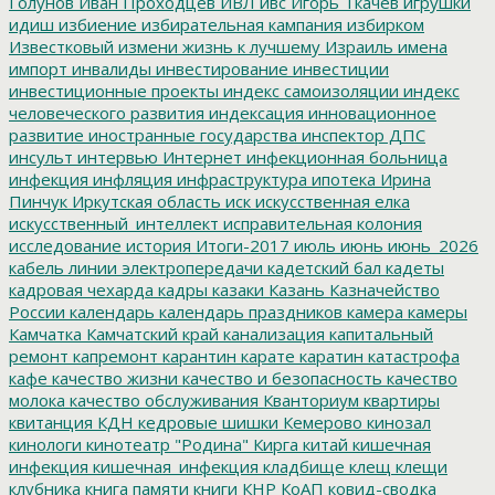
Голунов
Иван Проходцев
ИВЛ
ивс
Игорь Ткачев
игрушки
идиш
избиение
избирательная кампания
избирком
Известковый
измени жизнь к лучшему
Израиль
имена
импорт
инвалиды
инвестирование
инвестиции
инвестиционные проекты
индекс самоизоляции
индекс
человеческого развития
индексация
инновационное
развитие
иностранные государства
инспектор ДПС
инсульт
интервью
Интернет
инфекционная больница
инфекция
инфляция
инфраструктура
ипотека
Ирина
Пинчук
Иркутская область
иск
искусственная елка
искусственный_интеллект
исправительная колония
исследование
история
Итоги-2017
июль
июнь
июнь_2026
кабель линии электропередачи
кадетский бал
кадеты
кадровая чехарда
кадры
казаки
Казань
Казначейство
России
календарь
календарь праздников
камера
камеры
Камчатка
Камчатский край
канализация
капитальный
ремонт
капремонт
карантин
карате
каратин
катастрофа
кафе
качество жизни
качество и безопасность
качество
молока
качество обслуживания
Кванториум
квартиры
квитанция
КДН
кедровые шишки
Кемерово
кинозал
кинологи
кинотеатр "Родина"
Кирга
китай
кишечная
инфекция
кишечная_инфекция
кладбище
клещ
клещи
клубника
книга памяти
книги
КНР
КоАП
ковид-сводка