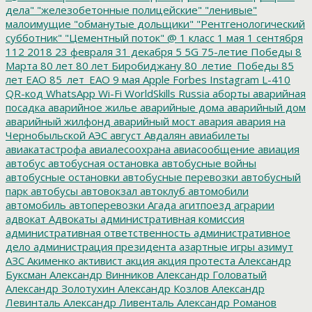
дела"
"железобетонные полицейские"
"ленивые"
малоимущие
"обманутые дольщики"
"Рентгенологический
субботник"
"Цементный поток"
@
1 класс
1 мая
1 сентября
112
2018
23 февраля
31 декабря
5
5G
75-летие Победы
8
Марта
80 лет
80 лет Биробиджану
80_летие_Победы
85
лет ЕАО
85_лет_ЕАО
9 мая
Apple
Forbes
Instagram
L-410
QR-код
WhatsApp
Wi-Fi
WorldSkills Russia
аборты
аварийная
посадка
аварийное жилье
аварийные дома
аварийный дом
аварийный жилфонд
аварийный мост
авария
авария на
Чернобыльской АЭС
август
Авдалян
авиабилеты
авиакатастрофа
авиалесоохрана
авиасообщение
авиация
автобус
автобусная остановка
автобусные войны
автобусные остановки
автобусные перевозки
автобусный
парк
автобусы
автовокзал
автоклуб
автомобили
автомобиль
автоперевозки
Агада
агитпоезд
аграрии
адвокат
Адвокаты
административная комиссия
административная ответственность
административное
дело
администрация президента
азартные игры
азимут
АЗС
Акименко
активист
акция
акция протеста
Александр
Буксман
Александр Винников
Александр Головатый
Александр Золотухин
Александр Козлов
Александр
Левинталь
Александр Ливенталь
Александр Романов