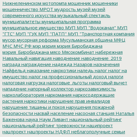
Нижнеленинском
мотопомпа
мошенник
мошенники
мошенничество
МРОТ
мудрость
музей
музей
современного искусства
музыкальный спектакль
муниципалитеты
муниципальная программа
муниципальное имущество
МУП
МУП "Водоканал"
МУП
"ГТС"
МУП "ГУК
МУП "ПАТП"
МУП "Транспортная компания
мусор
мусорная реформа
Мусульманская община
МФЦ
МЧС
МЧС РФ
мэр
мэрия
мэрия Биробиджана
мэрия_Биробиджана
мясо
Мясокомбинат
набережная
Навальный
навигация
наводнение
наводнение_2019
награда
награждение
надежда
Назаров
назначения
Найфельд
наказание
накркотики
наледь
налог
налог на
имущество
налог на профессиональный доход
налоги
налоговая нагрузка
налоговые_льготы
налоговый вычет
нападение
напорный коллектор
наркозависимость
нарколаборатория
наркомания
наркосодержащие
растения
наркотики
нарушение прав инвалидов
нарушение тишины и покоя
нарушения пожарной
безопасности
насвай
население
насосная станция
Наталья
Баженова
наука
Наум Ливант
национальный рейтинг
национальный рейтинг тревожности
наципроект
нацпроект
нацпроекты
НДФЛ
неблагополучные семьи