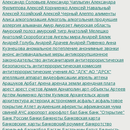
Александр Соловьев
Александр Чаплыгин
Александра
Филиппова
Алексей Корниенко
Алексей Навальный
Алексей Хозяйский
Алексей Черный
Алеппо
алименты
Алиса
алкоголизация
Алкоголь
алкогольная продукция
аллергия
альманах
Амур
Амурзет
Амурская область
Амурский полоз
амурский тигр
Анатолий Мелешко
Анатолий Скоробогатов
Ангелы мира
Андрей Бялик
Андрей Голубь
Андрей Драчев
Андрей Пивенко
Анна
Кузнецова
аномальное потепление
анонимные звонки
анонс
антивандальные меры
антикоррупционное
законодательство
антисанитария
антитеррористическая
безопасность
антитеррористическая комиссия
антитеррористические учения
АО "ДГК"
АО "ДРСК"
апелляция
аппарат видеофиксации
апрель
аптека
Арашуков
Арбат
Арена
аренда земли
арендная плата
арест
арест счетов
Армия
Арнаполин
арт-объекты
Артеев
Артём Акименко
Артём Куликов
Архангельск
архив
архитектура
астероид
астрономия
асфальт
асфальтовое
покрытие
Атлет
аудиенция
аферисты
африканская чума
свиней
АЧС
аэропорт
аэрофлот
бал
банк
банк "Открытие"
Банк России
банки
банкноты
банковская карта
банковские_карты
банковский роуминг
банкротство
барельеф
баскетбол
Бастак
Бастрыкин
батут
Бедность