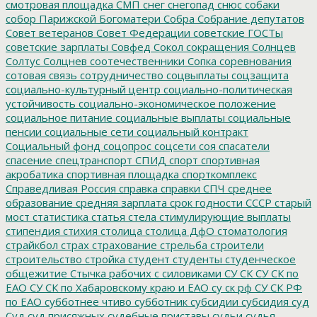
смотровая площадка
СМП
снег
снегопад
снюс
собаки
собор Парижской Богоматери
Собра
Собрание депутатов
Совет ветеранов
Совет Федерации
советские ГОСТы
советские зарплаты
Совфед
Сокол
сокращения
Солнцев
Солтус
Солцнев
соотечественники
Сопка
соревнования
сотовая связь
сотрудничество
соцвыплаты
соцзащита
социально-культурный центр
социально-политическая
устойчивость
социально-экономическое положение
социальное питание
социальные выплаты
социальные
пенсии
социальные сети
социальный контракт
Социальный фонд
соцопрос
соцсети
соя
спасатели
спасение
спецтранспорт
СПИД
спорт
спортивная
акробатика
спортивная площадка
спорткомплекс
Справедливая Россия
справка
справки
СПЧ
среднее
образование
средняя зарплата
срок годности
СССР
старый
мост
статистика
статья
стела
стимулирующие выплаты
стипендия
стихия
столица
столица ДфО
стоматология
страйкбол
страх
страхование
стрельба
строители
строительство
стройка
студент
студенты
студенческое
общежитие
Стычка рабочих с силовиками
СУ СК
СУ СК по
ЕАО
СУ СК по Хабаровскому краю и ЕАО
су ск рф
СУ СК РФ
по ЕАО
субботнее чтиво
субботник
субсидии
субсидия
суд
Суд
суд присяжных
судебные приставы
судьи
судья