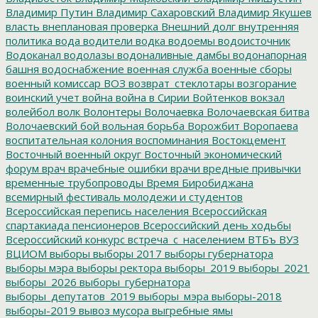
Владимир Путин
Владимир Сахаровский
Владимир Якушев
власть
внеплановая проверка
Внешний долг
внутренняя
политика
вода
водители
водка
водоемы
водоисточник
Водоканал
водолазы
водоналивные дамбы
водонапорная
башня
водоснабжение
военная служба
военные сборы
военный комиссар
ВОЗ
возврат_стеклотары
возгорание
воинский учет
война
война в Сирии
Войтенков
вокзал
волейбол
волк
Волонтеры
Волочаевка
Волочаевская битва
Волочаевский бой
вольная борьба
Ворожбит
Воропаева
воспитательная колония
воспоминания
Востокцемент
Восточный военный округ
Восточный экономический
форум
врач
врачебные ошибки
врачи
вредные привычки
временные трубопроводы
Время Биробиджана
всемирный фестиваль молодежи и студентов
Всероссийская перепись населения
Всероссийская
спартакиада пенсионеров
Всероссийский день ходьбы
Всероссийский конкурс
встреча_с_населением
ВТБъ
ВУЗ
ВЦИОМ
выборы
выборы 2017
выборы губернатора
выборы мэра
выборы ректора
выборы_2019
выборы_2021
выборы_2026
выборы_губернатора
выборы_депутатов_2019
выборы_мэра
выборы-2018
выборы-2019
вывоз мусора
выгребные ямы