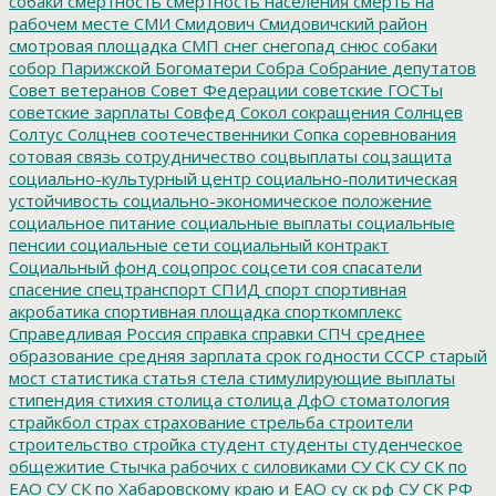
собаки
смертность
смертность населения
смерть на
рабочем месте
СМИ
Смидович
Смидовичский район
смотровая площадка
СМП
снег
снегопад
снюс
собаки
собор Парижской Богоматери
Собра
Собрание депутатов
Совет ветеранов
Совет Федерации
советские ГОСТы
советские зарплаты
Совфед
Сокол
сокращения
Солнцев
Солтус
Солцнев
соотечественники
Сопка
соревнования
сотовая связь
сотрудничество
соцвыплаты
соцзащита
социально-культурный центр
социально-политическая
устойчивость
социально-экономическое положение
социальное питание
социальные выплаты
социальные
пенсии
социальные сети
социальный контракт
Социальный фонд
соцопрос
соцсети
соя
спасатели
спасение
спецтранспорт
СПИД
спорт
спортивная
акробатика
спортивная площадка
спорткомплекс
Справедливая Россия
справка
справки
СПЧ
среднее
образование
средняя зарплата
срок годности
СССР
старый
мост
статистика
статья
стела
стимулирующие выплаты
стипендия
стихия
столица
столица ДфО
стоматология
страйкбол
страх
страхование
стрельба
строители
строительство
стройка
студент
студенты
студенческое
общежитие
Стычка рабочих с силовиками
СУ СК
СУ СК по
ЕАО
СУ СК по Хабаровскому краю и ЕАО
су ск рф
СУ СК РФ