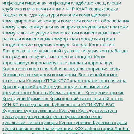
инфекция
кишечная_инфекция
кладбище
клещ
клещи
клубника
книга памяти
книги
КНР
КоАП
ковид-сводка
Кодекс
колледж культуры
колония
командировка
командировочные
комары
комиссия
комитет образования
коммуналка
коммунальная авария
коммунальные платежи
коммунальные услуги
компенсации
компенсационные
расходы
компенсация
комфортная городская среда
кондитерские изделия
конкурс
Конрад
Константин
Лазарев
конституционный суд
конституция
контрабанда
контрафакт
конфликт интересов
концерт
Корж
коронавирус
коронавирусные выплаты
коронаврус
Коростелев
короткая рабочая неделя
коррупция
корь
Косвинцев
космодром
космодром_Восточный
космос
котельная
Кочмар
КПРФ
КПСС
кража
кражи
красная икра
Краснодарский край
кредит
кредитная амнистия
кредитоспособность
Кремль
креозот
Крещение
кризис
Крик души
Криминал
Крым
крытый каток
крытый_каток
КСН
КТ-исследование
Кубок лосося
КУГИ
КУГИ ЕАО
Кудесник
кудо
кулинария
Кульдкр
Кульдур
культура
культурно досуговый центр
купальный сезон
купальный_сезон
купюры
Кураж
курение
Куренков
курсы
курсы повышения квалификации
КФХ
лаборатория
Лаг ба-