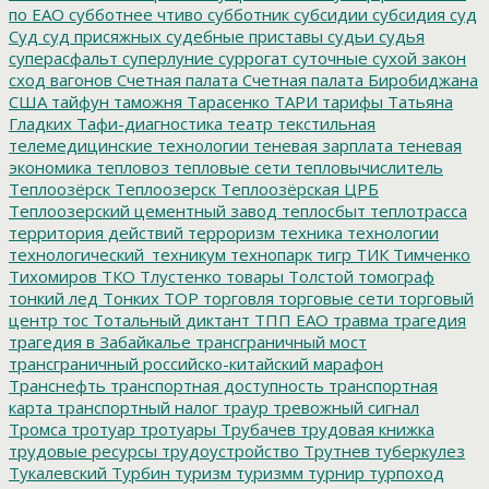
по ЕАО
субботнее чтиво
субботник
субсидии
субсидия
суд
Суд
суд присяжных
судебные приставы
судьи
судья
суперасфальт
суперлуние
суррогат
суточные
сухой закон
сход вагонов
Счетная палата
Счетная палата Биробиджана
США
тайфун
таможня
Тарасенко
ТАРИ
тарифы
Татьяна
Гладких
Тафи-диагностика
театр
текстильная
телемедицинские технологии
теневая зарплата
теневая
экономика
тепловоз
тепловые сети
тепловычислитель
Теплоозёрск
Теплоозерск
Теплоозёрская ЦРБ
Теплоозерский цементный завод
теплосбыт
теплотрасса
территория действий
терроризм
техника
технологии
технологический_техникум
технопарк
тигр
ТИК
Тимченко
Тихомиров
ТКО
Тлустенко
товары
Толстой
томограф
тонкий лед
Тонких
ТОР
торговля
торговые сети
торговый
центр
тос
Тотальный диктант
ТПП ЕАО
травма
трагедия
трагедия в Забайкалье
трансграничный мост
трансграничный российско-китайский марафон
Транснефть
транспортная доступность
транспортная
карта
транспортный налог
траур
тревожный сигнал
Тромса
тротуар
тротуары
Трубачев
трудовая книжка
трудовые ресурсы
трудоустройство
Трутнев
туберкулез
Тукалевский
Турбин
туризм
туризмм
турнир
турпоход