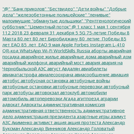
"@"
"Банк приколов"
"Бествидео"
"Дети войны"
"Добрые
дела"
"железобетонные полицейские"
"ленивые"
малоимущие
"обманутые дольщики"
"Рентгенологический
субботник"
"Цементный поток"
@
1 класс
1 мая
1 сентября
112
2018
23 февраля
31 декабря
5
5G
75-летие Победы
8
Марта
80 лет
80 лет Биробиджану
80_летие_Победы
85
лет ЕАО
85_лет_ЕАО
9 мая
Apple
Forbes
Instagram
L-410
QR-код
WhatsApp
Wi-Fi
WorldSkills Russia
аборты
аварийная
посадка
аварийное жилье
аварийные дома
аварийный дом
аварийный жилфонд
аварийный мост
авария
авария на
Чернобыльской АЭС
август
Авдалян
авиабилеты
авиакатастрофа
авиалесоохрана
авиасообщение
авиация
автобус
автобусная остановка
автобусные войны
автобусные остановки
автобусные перевозки
автобусный
парк
автобусы
автовокзал
автоклуб
автомобили
автомобиль
автоперевозки
Агада
агитпоезд
аграрии
адвокат
Адвокаты
административная комиссия
административная ответственность
административное
дело
администрация президента
азартные игры
азимут
АЗС
Акименко
активист
акция
акция протеста
Александр
Буксман
Александр Винников
Александр Головатый