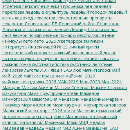
Омер
лагерь
Лагошина
лайк
ЛДПР
Левинталь
Легкая
атлетика
легкоатлетическая пробежка
лед
ледовая
переправа
ледовые скульптуры
ледовый городок
ледовый
каток
ледоход
лекарства
лекарственные препараты
лекарство
Ленинская ЦРБ
Ленинский район
Ленинское
Ленинское сельское поселение
Леонид Школьник
лес
леса
лесной пожар
лесные пожары
лесопилка
летние
каникулы
лето
лето_2026
лжетерроризм
лимон
литература
Лицей
лицей № 23
личный прием
логистический комплеск
ложный вызов
ложный донос
лотерея
лоукостер
лунное затмение
лучший спасатель
лыжная гонка
льготная ипотека
льготники
льготные
лекарства
льготы
ЛЭП
люди ЕАО
люк
Магнитогорск
май
май_2026
майские праздники
майские_2026
майские_праздники_2026
МАК-2019
Мак-2020
Мак-2021
Макаров
Максим Акимов
Максим Семенов
Максим Шупиков
макулатура
Мама-предприниматель
Мамедов
маммография
мамография
мандарин
мандарины
Марвин
Токайер
Мария Костюк
Марк Кауфман
маркировка товаров
Марковский
март
март_2026
маска
Масленица
масочный
режим
массовое сокращение
Матвиенко
материнский
капитал
маткапитал
Махинько
Маяк
МВД
медаль
Медведев
медведь
медики
Медицина
медицина_ЕАО