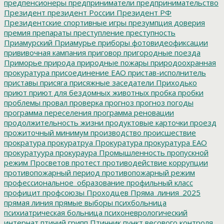
предпенсионеры
предприниматели
предпринимательство
Президент
президент России
Президент РФ
Президентские спортивные игры
презумпция доверия
премия
препараты
преступление
преступность
Приамурский
Приамурье
приборы фотовидеофиксации
прививочная кампания
приговор
пригородные поезда
Приморье
природа
природные пожары
природоохранная
прокуратура
присоединение ЕАО
пристав-исполнитель
приставы
присяга
присяжные заседатели
Приходько
приют
приют для бездомных животных
пробка
пробки
проблемы
провал
проверка
прогноз
прогноз погоды
программа переселения
программа реновации
продолжительность жизни
продуктовые карточки
проезд
прожиточный минимум
производство
происшествие
прократура
прокуратруа
Прокуратура
прокуратура ЕАО
прокуратуура
прокураура
Промышленность
пропускной
режим
Просветов
протест
противодействие коррупции
противопожарный период
противопожарный режим
профессиональное_образование
профильный класс
профицит
профсоюзы
Проходцев
Пряма_линия_2025
прямая линия
прямые выборы
психбольница
психиатрическая больница
психоневрологический
интернат
птичий грипп
Птичник
пункт весового контроля