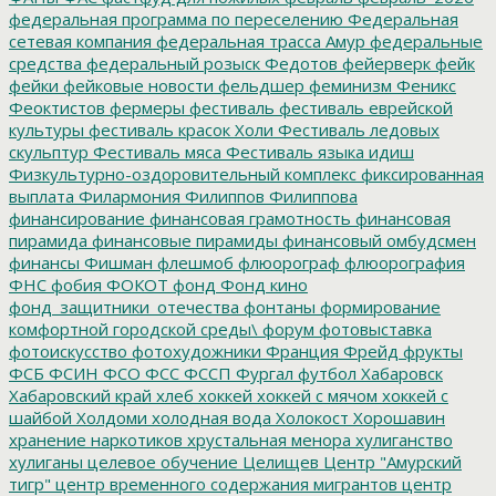
федеральная программа по переселению
Федеральная
сетевая компания
федеральная трасса Амур
федеральные
средства
федеральный розыск
Федотов
фейерверк
фейк
фейки
фейковые новости
фельдшер
феминизм
Феникс
Феоктистов
фермеры
фестиваль
фестиваль еврейской
культуры
фестиваль красок Холи
Фестиваль ледовых
скульптур
Фестиваль мяса
Фестиваль языка идиш
Физкультурно-оздоровительный комплекс
фиксированная
выплата
Филармония
Филиппов
Филиппова
финансирование
финансовая грамотность
финансовая
пирамида
финансовые пирамиды
финансовый омбудсмен
финансы
Фишман
флешмоб
флюорограф
флюорография
ФНС
фобия
ФОКОТ
фонд
Фонд кино
фонд_защитники_отечества
фонтаны
формирование
комфортной городской среды\
форум
фотовыставка
фотоискусство
фотохудожники
Франция
Фрейд
фрукты
ФСБ
ФСИН
ФСО
ФСС
ФССП
Фургал
футбол
Хабаровск
Хабаровский край
хлеб
хоккей
хоккей с мячом
хоккей с
шайбой
Холдоми
холодная вода
Холокост
Хорошавин
хранение наркотиков
хрустальная менора
хулиганство
хулиганы
целевое обучение
Целищев
Центр "Амурский
тигр"
центр временного содержания мигрантов
центр