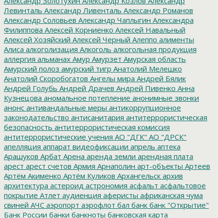
Александр Золотухин
Александр Козлов
Александр
Левинталь
Александр Ливенталь
Александр Романов
Александр Соловьев
Александр Чаплыгин
Александра
Филиппова
Алексей Корниенко
Алексей Навальный
Алексей Хозяйский
Алексей Черный
Алеппо
алименты
Алиса
алкоголизация
Алкоголь
алкогольная продукция
аллергия
альманах
Амур
Амурзет
Амурская область
Амурский полоз
амурский тигр
Анатолий Мелешко
Анатолий Скоробогатов
Ангелы мира
Андрей Бялик
Андрей Голубь
Андрей Драчев
Андрей Пивенко
Анна
Кузнецова
аномальное потепление
анонимные звонки
анонс
антивандальные меры
антикоррупционное
законодательство
антисанитария
антитеррористическая
безопасность
антитеррористическая комиссия
антитеррористические учения
АО "ДГК"
АО "ДРСК"
апелляция
аппарат видеофиксации
апрель
аптека
Арашуков
Арбат
Арена
аренда земли
арендная плата
арест
арест счетов
Армия
Арнаполин
арт-объекты
Артеев
Артём Акименко
Артём Куликов
Архангельск
архив
архитектура
астероид
астрономия
асфальт
асфальтовое
покрытие
Атлет
аудиенция
аферисты
африканская чума
свиней
АЧС
аэропорт
аэрофлот
бал
банк
банк "Открытие"
Банк России
банки
банкноты
банковская карта