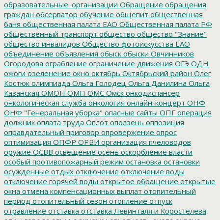
образовательные_организации
Обращение
обращения
граждан
обсерватор
обучение
общепит
общественная
баня
общественная палата ЕАО
Общественная палата РФ
общественный транспорт
общество
общество "Знание"
общество инвалидов
Общество фотоискусства ЕАО
объединение
объявления
обыск
обыски
Овчинников
Огородова
ограбление
ограничение движения
ОГЭ
ОДН
ожоги
озеленение
окно
октябрь
Октябрьский район
Олег
Костюк
олимпиада
Ольга Голодец
Ольга Данилина
Ольга
Казанская
ОМОН
ОМП
ОМС
Омск
онкодиспансер
онкологическая служба
онкология
онлайн-концерт
ОНФ
ОНФ "Генеральная уборка"
опасные сайты
ОПГ
операция
должник
оплата труда
Оплот
оползень
оппозиция
оправдательный приговор
опровержение
опрос
оптимизация
ОПФР
ОРВИ
организация пчеловодов
оружие
ОСВВ
освещение
осень
оскорбление власти
особый противопожарный режим
остановка
остановки
осужденные
отдых
отключение
отключение воды
отключение горячей воды
открытое обращение
открытые
окна
отмена компенсационных выплат
отопительный
период
отопительный сезон
отопление
отпуск
отравление
отставка
отставка Левинталя и Коростелёва