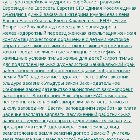
культура
еврейская_мудрость
еврейские традиции
Евровидение
Евросеть
Еврстат
ЕГЭ
Единая Россия
единая
субсидия
Единый заказчик
Екатерина Румянцева
Елена
Басова
Елена Князева
Елена Хахалева
ель
ЕНВД
Ефим
Вепринский
жалоба
жд переезд
железная дорога
железнодорожный переезд
женская кнсультация
женская
консультация
жестокое обращение с детьми
жестокое
обращение с животными
жестокость
живодер
живопись
животноводство
животные
жилищные сертификаты
жилищные условия
жилье
жилье для детей-сирот
жильё
для подтопленцев
ЖКХ
журналистика
Забайкальский край
забег
заболевание
заброшенные здания
заброшенные
земли
ЗАГС
задержание
задолженность
займ
заказник
Ульдура
заказник Ульдуры
закон
Законодательное
Собрание
законодательство
законопреокт
законопроект
законороект
Заксобрание
Заксобрание ЕАО
заморозка
пенсионных накоплений
заморозки
занятость
запись в
школу
заповедник "Бастак"
заповедники
заработная плата
Заречье
зарплата
зарплаты
заслуженный работник ЖКХ
зачистка_судей
защита прав предпринимателей
защита
предпринимателей
здравоохранение
земледельцы
землетрясение
земля
земский доктор
Земский_учитель
зима пришла
змеи
змея
золотой губернатор
Золотухин