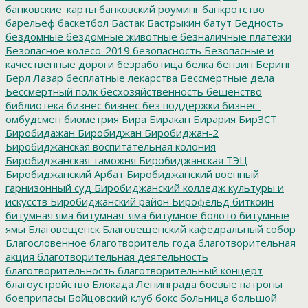
банковские_карты
банковский роуминг
банкротство
барельеф
баскетбол
Бастак
Бастрыкин
батут
Бедность
бездомные
бездомные животные
безналичные платежи
Безопасное колесо-2019
безопасность
Безопасные и
качественные дороги
безработица
белка
бензин
Беринг
Берл Лазар
бесплатные лекарства
Бессмертные дела
Бессмертный полк
бесхозяйственность
бешенство
библиотека
бизнес
бизнес без поддержки
бизнес-
омбудсмен
биометрия
Бира
Биракан
Бирария
БирЗСТ
Биробидажан
Биробиджан
Биробиджан-2
Биробиджанская воспитательная колония
Биробиджанская таможня
Биробиджанская ТЭЦ
Биробиджанский Арбат
Биробиджанский военный
гарнизонный суд
Биробиджанский колледж культуры и
искусств
Биробиджанский район
Бирофельд
биткоин
битумная яма
битумная_яма
битумное болото
битумные
ямы
Благовещенск
Благовещенский кафедральный собор
Благословенное
благотворитель года
благотворительная
акция
благотворительная деятельность
благотворительность
благотворительный концерт
благоустройство
Блокада Ленинграда
боевые патроны
боеприпасы
Бойцовский клуб
бокс
больница
большой