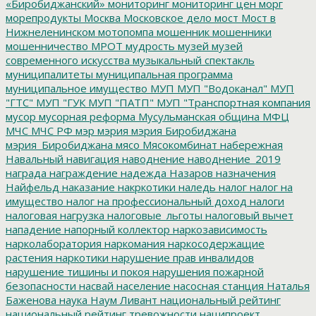
«Биробиджанский»
мониторинг
мониторинг цен
морг
морепродукты
Москва
Московское дело
мост
Мост в
Нижнеленинском
мотопомпа
мошенник
мошенники
мошенничество
МРОТ
мудрость
музей
музей
современного искусства
музыкальный спектакль
муниципалитеты
муниципальная программа
муниципальное имущество
МУП
МУП "Водоканал"
МУП
"ГТС"
МУП "ГУК
МУП "ПАТП"
МУП "Транспортная компания
мусор
мусорная реформа
Мусульманская община
МФЦ
МЧС
МЧС РФ
мэр
мэрия
мэрия Биробиджана
мэрия_Биробиджана
мясо
Мясокомбинат
набережная
Навальный
навигация
наводнение
наводнение_2019
награда
награждение
надежда
Назаров
назначения
Найфельд
наказание
накркотики
наледь
налог
налог на
имущество
налог на профессиональный доход
налоги
налоговая нагрузка
налоговые_льготы
налоговый вычет
нападение
напорный коллектор
наркозависимость
нарколаборатория
наркомания
наркосодержащие
растения
наркотики
нарушение прав инвалидов
нарушение тишины и покоя
нарушения пожарной
безопасности
насвай
население
насосная станция
Наталья
Баженова
наука
Наум Ливант
национальный рейтинг
национальный рейтинг тревожности
наципроект