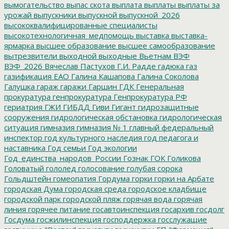
вымогательство
выпас скота
выплата
выплаты
выплаты за
урожай
выпускники
выпускной
выпускной_2026
высококвалифицированные специалисты
высокотехнологичная_медпомощь
выставка
выставка-
ярмарка
высшее образование
высшее самообразование
вытрезвители
выходной
выходные
Вьетнам
ВЭФ
ВЭФ_2026
Вячеслав Пастухов
Г.И. Радде
гадюка
газ
газификация ЕАО
Галина Кашапова
Галина Соколова
Галушка
гараж
гаражи
Гаршин
ГДК
Генеральная
прокуратура
генпрокуратура
Генпрокуратура РФ
гериатрия
ГЖИ
ГИБДД
Гиви
Гигант
гидрозащитные
сооружения
гидрологическая обстановка
гидрологическая
ситуация
гимназия
гимназия № 1
главный федеральный
инспектор
год культурного наследия
год педагога и
наставника
Год семьи
Год экологии
Год_единства_народов_России
Гознак
ГОК
Голикова
Головатый
гололед
голосование
голубая сорока
Гольдштейн
гомеопатия
Гордума
горки
горки на Арбате
городская Дума
городская среда
городское кладбище
городской парк
городской пляж
горячая вода
горячая
линия
горячее питание
госавтоинспекция
госархив
госдолг
Госдума
госжилинспекция
господдержка
госслужащие