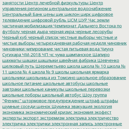
занятости
Центр лечебной физкультуры
Центр
управления регионом
центральное водоснабжение
Центральный Банк
цены
цик
циклон
цирк
цифровое
телевидение
цифровой рубль
ЦСМ
ЦУР
Час земли
частичная мобилизация
Чемпионат Дальнего Востока по
футболу
черная дыра
черная икра
черные лесорубы
Черный куб
черный список
честные выборы
честные и
чистые выборы
четырехдневная рабочая неделя
чиновник
чиновники
чипирование
чистая питьевая вода
Чиунэ
Сугихара
ЧМ-2018
ЧП
чс
чума
шампанское
Шапиро
шахматы
шашки
шашлыки
швейная фабрика
Шевченко
шелковый путь
Шереметьево
школа
школа № 10
школа №
11
школа № 4
школа № 9
школы
школьная ярмарка
школьники
школьница из Томсино
школьное образование
школьное питание
школьные автобусы
школьные
завтраки
школьные каникулы
школьные перевозки
школьные поборы
школьный автобус
Шоу группа
"Феникс"
штормовое предупреждение
штраф
штрафы
шумные соседи
щенок
Щукинка
эвакуация
экология
экономика
экономический кризис
экономия
экофест
эксперты
экспорт
экстремизм
электрика
электричество
электричка
электрички
электронная запись
электронные