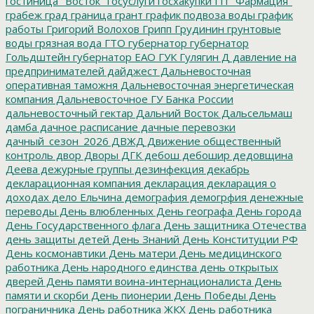
гостиница "Восток"
госуслуги
госхакупки
ГП "Фармация"
грабеж
град
граница
грант
график подвоза воды
график
работы
Григорий Волохов
Грипп
Грудинин
грунтовые
воды
грязная вода
ГТО
губернатор
губернатор
Гольдштейн
губернатор ЕАО
ГУК
Гулягин
Д
давление на
предпринимателей
дайджест
Дальневосточная
оперативная таможня
Дальневосточная энергетическая
компания
Дальневосточное ГУ Банка России
дальневосточный гектар
Дальний Восток
Дальсельмаш
дамба
дачное расписание
дачные перевозки
дачный_сезон_2026
ДВЖД
Движение общественный
контроль
двор
Дворы
ДГК
дебош
дебошир
дедовщина
Деева
дежурные группы
дезинфекция
декабрь
декларационная компания
декларация
декларация о
доходах
дело Ельчина
демография
демогрфия
денежные
переводы
День влюбленных
День географа
День города
День Государственного флага
День защитника Отечества
день защиты детей
День Знаний
День Конституции РФ
День космонавтики
День матери
День медицинского
работника
День народного единства
день открытых
дверей
День памяти воина-интернационалиста
День
памяти и скорби
День пионерии
День Победы
День
пограничника
День работника ЖКХ
День работника