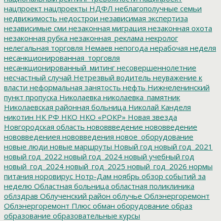
нацпроект
нацпроекты
НДФЛ
неблагополучные семьи
недвижимость
недострои
независимая экспертиза
независимые сми
незаконная миграция
незаконная охота
незаконная рубка
незаконная_реклама
некролог
нелегальная торговля
Немаев
непогода
нерабочая неделя
несанкционированная_торговля
несанкционированный_митинг
несовершеннолетние
несчастный случай
Нетрезвый водитель
неуважение к
власти
неформальная занятость
нефть
Нижнеленинский
пункт пропуска
Николаевка
николаевка_памятник
Николаевская районная больница
Николай Канделя
никотин
НК РФ
НКО
НКО «РОКР»
Новая звезда
Новгородская область
нововвведение
нововведение
нововведениея
нововведения
новое_оборудование
новые люди
новые маршруты
Новый год
новый год_2021
новый год_2022
новый год_2024
новый учебный год
новый_год_2024
новый_год_2025
новый_год_2026
нормы
питания
норовирус
Нотр-Дам
ноябрь
обзор событий за
неделю
Областная больница
областная поликлиника
облздрав
Облученский район
облучье
Облэнергоремонт
Облэнергоремонт Плюс
обман
оборудование
образ
образование
образовательные курсы