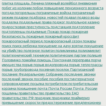
плитка
площадь Ленина
пляжный волейбол
пневмония
побег из колонии
побои
повышение пенсионного возраста
погода
погорельцы
пограничные войска
пограничный
режим
подарки
подборка_новостей
подвал
подвоз воды
подделка
поддельные права
поджог
подпольное казино
подростковая преступность
подстанция
подтопление
подтопленцы
подъемные
Пожар
пожар
пожарная
безопасность
пожарные
пожарный кроссфит
пожароопасный период
пожароопасный сезон
пожары
поиск
поиск ребенка
покушение на дачу взятки
покушение
на убийство
полезное
полигон
поликлиника
полиомиелит
политехнический техникум
политические партии
полиция
Половинко
помойки
помощь
Понтонная переправа
порча
имущества
порыв
порыв водопровода
порыв теплотрассы
порыв трубопровода
посевная
поселок Партизанский
послание Федеральному Собранию
последние звонки
последний звонок
пособие
пособия
постинтернатное
сопровождение
посылка
потребители
потребительская
корзина
похищение
почта
Почта России
Почта_России
пошлины
правительство
правительство ЕАО
правительство РФ
праздник
праздники
праймериз
превышение скорости
предостережение
предпенсионер