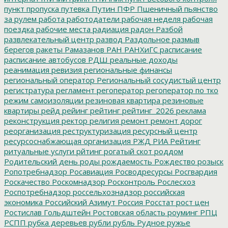
пункт пропуска
путевка
Путин
ПФР
Пшеничный
пьянство
за рулем
работа
работодатели
рабочая неделя
рабочая
поездка
рабочие места
радиация
радон
Разбой
развлекательный центр
развод
Раздольное
размыв
берегов
ракеты
Рамазанов
РАН
РАНХиГС
расписание
расписание автобусов
РДШ
реальные доходы
реанимация
ревизия
региональные финансы
региональный оператор
Региональный сосудистый центр
регистратура
регламент
регоператор
регоператор по тко
режим самоизоляции
резиновая квартира
резиновые
квартиры
рейд
рейинг
рейтинг
рейтинг_2026
реклама
реконструкция
ректор
религия
ремонт
ремонт дорог
реорганизация
реструктуризация
ресурсный центр
ресурсоснабжающая организация
РЖД
РИА Рейтинг
ритуальные услуги
рйтинг
рогатый скот
роддом
Родительский день
роды
рождаемость
Рождество
розыск
Ропотребнадзор
Росавиация
Росводресурсы
Росгвардия
Роскачество
Роскомнадзор
Росконтроль
Рослесхоз
Роспотребнадзор
россельхознадзор
российская
экономика
Российский Азимут
Россия
Росстат
рост цен
Ростислав Гольдштейн
Ростовская область
роуминг
РПЦ
РСПП
рубка деревьев
рубли
рубль
Рудное
ружье