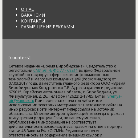
О НАС
ВАКАНСИИ
КОНТАКТЫ
РАЗМЕЩЕНИЕ РЕКЛАМЫ
[counters]
Сетевое издание «Время Биробиджана». Свидетельство о
регистрации
СМИ ЭЛ № ФС 77 - 68811
выдано Федеральной
службой по надзору в сфере связи, информационных
технологий и массовых коммуникаций (Роскомнадзор) от
07.03.2017 года. Заместитель главного редактора ООО «Время
Биробиджана»: Кондратенко Т.В. Адрес издателя и редакции:
679015, Еврейская автономная область, г. Биробиджан, ул.
Физкультурная, д. 26. Телефон (42622) 2-17-85. E-mail:
vremya-
bir@yandex.ru
При перепечатке текстов либо ином
использовании текстовых материалов с настоящего сайта на
иных ресурсах в сети Интернет гиперссылка на источник
обязательна. Мнение авторов публикаций не всегда отражает
точку зрения редакции. Если, по вашему мнению,
опубликованная информация не соответствует
действительности, воспользуйтесь правом на ответ в порядке
статьи 46 Закона РФ «О СМИ». Редакция не несет
ответственность за содержание внешних ссылок и