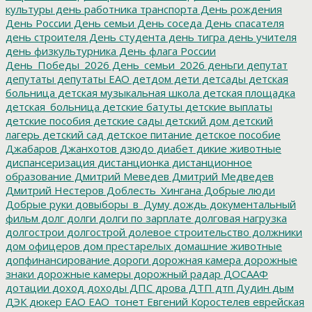
культуры
день работника транспорта
День рождения
День России
День семьи
День соседа
День спасателя
день строителя
День студента
день тигра
день учителя
день физкультурника
День флага России
День_Победы_2026
День_семьи_2026
деньги
депутат
депутаты
депутаты ЕАО
детдом
дети
детсады
детская
больница
детская музыкальная школа
детская площадка
детская_больница
детские батуты
детские выплаты
детские пособия
детские сады
детский дом
детский
лагерь
детский сад
детское питание
детское пособие
Джабаров
Джанхотов
дзюдо
диабет
дикие животные
диспансеризация
дистанционка
дистанционное
образование
Дмитрий Меведев
Дмитрий Медведев
Дмитрий Нестеров
Доблесть_Хингана
Добрые люди
Добрые руки
довыборы_в_Думу
дождь
документальный
фильм
долг
долги
долги по зарплате
долговая нагрузка
долгострои
долгострой
долевое строительство
должники
дом офицеров
дом престарелых
домашние животные
допфинансирование
дороги
дорожная камера
дорожные
знаки
дорожные камеры
дорожный радар
ДОСААФ
дотации
доход
доходы
ДПС
дрова
ДТП
дтп
Дудин
дым
ДЭК
дюкер
ЕАО
ЕАО_тонет
Евгений Коростелев
еврейская