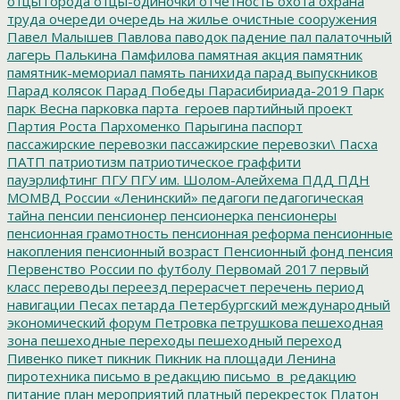
отцы города
отцы-одиночки
отчетность
охота
охрана
труда
очереди
очередь на жилье
очистные сооружения
Павел Малышев
Павлова
паводок
падение
пал
палаточный
лагерь
Палькина
Памфилова
памятная акция
памятник
памятник-мемориал
память
панихида
парад выпускников
Парад колясок
Парад Победы
Парасибириада-2019
Парк
парк Весна
парковка
парта_героев
партийный проект
Партия Роста
Пархоменко
Парыгина
паспорт
пассажирские перевозки
пассажирские перевозки\
Пасха
ПАТП
патриотизм
патриотическое граффити
пауэрлифтинг
ПГУ
ПГУ им. Шолом-Алейхема
ПДД
ПДН
МОМВД России «Ленинский»
педагоги
педагогическая
тайна
пенсии
пенсионер
пенсионерка
пенсионеры
пенсионная грамотность
пенсионная реформа
пенсионные
накопления
пенсионный возраст
Пенсионный фонд
пенсия
Первенство России по футболу
Первомай 2017
первый
класс
переводы
переезд
перерасчет
перечень
период
навигации
Песах
петарда
Петербургский международный
экономический форум
Петровка
петрушкова
пешеходная
зона
пешеходные переходы
пешеходный переход
Пивенко
пикет
пикник
Пикник на площади Ленина
пиротехника
письмо в редакцию
письмо_в_редакцию
питание
план мероприятий
платный перекресток
Платон