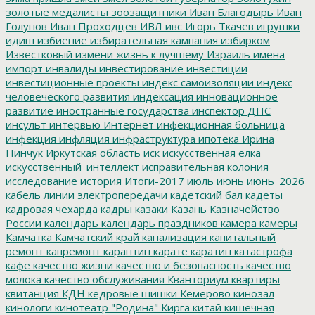
золотые медалисты
зоозащитники
Иван Благодырь
Иван
Голунов
Иван Проходцев
ИВЛ
ивс
Игорь Ткачев
игрушки
идиш
избиение
избирательная кампания
избирком
Известковый
измени жизнь к лучшему
Израиль
имена
импорт
инвалиды
инвестирование
инвестиции
инвестиционные проекты
индекс самоизоляции
индекс
человеческого развития
индексация
инновационное
развитие
иностранные государства
инспектор ДПС
инсульт
интервью
Интернет
инфекционная больница
инфекция
инфляция
инфраструктура
ипотека
Ирина
Пинчук
Иркутская область
иск
искусственная елка
искусственный_интеллект
исправительная колония
исследование
история
Итоги-2017
июль
июнь
июнь_2026
кабель линии электропередачи
кадетский бал
кадеты
кадровая чехарда
кадры
казаки
Казань
Казначейство
России
календарь
календарь праздников
камера
камеры
Камчатка
Камчатский край
канализация
капитальный
ремонт
капремонт
карантин
карате
каратин
катастрофа
кафе
качество жизни
качество и безопасность
качество
молока
качество обслуживания
Кванториум
квартиры
квитанция
КДН
кедровые шишки
Кемерово
кинозал
кинологи
кинотеатр "Родина"
Кирга
китай
кишечная