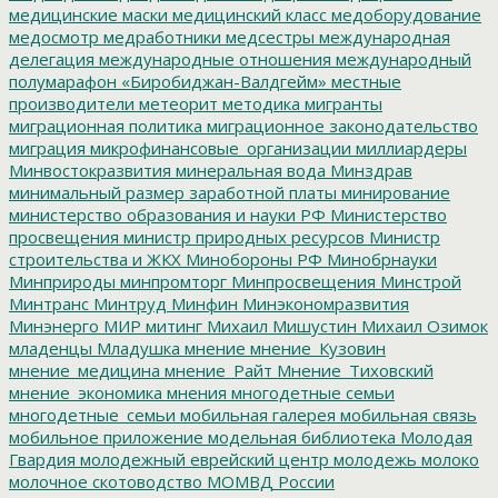
медицинские маски
медицинский класс
медоборудование
медосмотр
медработники
медсестры
международная
делегация
международные отношения
международный
полумарафон «Биробиджан-Валдгейм»
местные
производители
метеорит
методика
мигранты
миграционная политика
миграционное законодательство
миграция
микрофинансовые_организации
миллиардеры
Минвостокразвития
минеральная вода
Минздрав
минимальный размер заработной платы
минирование
министерство образования и науки РФ
Министерство
просвещения
министр природных ресурсов
Министр
строительства и ЖКХ
Минобороны РФ
Минобрнауки
Минприроды
минпромторг
Минпросвещения
Минстрой
Минтранс
Минтруд
Минфин
Минэкономразвития
Минэнерго
МИР
митинг
Михаил Мишустин
Михаил Озимок
младенцы
Младушка
мнение
мнение_Кузовин
мнение_медицина
мнение_Райт
Мнение_Тиховский
мнение_экономика
мнения
многодетные семьи
многодетные_семьи
мобильная галерея
мобильная связь
мобильное приложение
модельная библиотека
Молодая
Гвардия
молодежный еврейский центр
молодежь
молоко
молочное скотоводство
МОМВД России