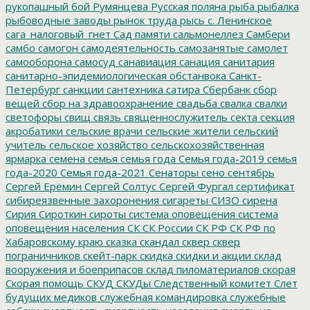
рукопашный бой
Румянцева
Русская поляна
рыба
рыбалка
рыбоводные заводы
рынок труда
рысь
с. Ленинское
сага_налоговый_гнет
Сад памяти
сальмонеллез
Самбери
самбо
самогон
самодеятельность
самозанятые
самолет
самооборона
самосуд
санавиация
санация
санитария
санитарно-эпидемиологическая обстанвока
Санкт-
Петербург
санкции
сантехника
сатира
Сбербанк
сбор
вещей
сбор на здравоохранение
свадьба
свалка
свалки
светофоры
свищ
связь
священнослужитель
секта
секция
акробатики
сельские врачи
сельские жители
сельский
учитель
сельское хозяйство
сельскохозяйственная
ярмарка
семена
семья
семья года
Семья года-2019
семья
года-2020
Семья года-2021
Сенаторы
сено
сентябрь
Сергей Ерёмин
Сергей Солтус
Сергей Фургал
сертификат
сибиреязвенные захоронения
сигареты
СИЗО
сирена
Сирия
Сироткин
сироты
система оповещения
система
оповещения населения
СК
СК России
СК РФ
СК РФ по
Хабаровскому краю
сказка
скандал
сквер
сквер
пограничников
скейт-парк
скидка
скидки и акции
склад
вооружения и боеприпасов
склад пиломатериалов
скорая
Скорая помощь
СКУД
СКУДы
Следственный комитет
Слет
будущих медиков
служебная командировка
служебные