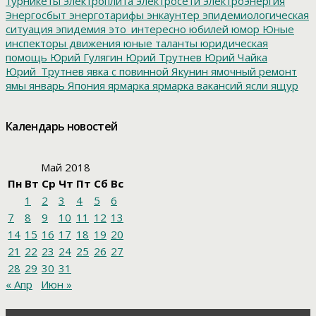
турникеты
электроплита
электросети
электроэнергия
Энергосбыт
энерготарифы
энкаунтер
эпидемиологическая
ситуация
эпидемия
это_интересно
юбилей
юмор
Юные
инспекторы движения
юные таланты
юридическая
помощь
Юрий Гулягин
Юрий Трутнев
Юрий Чайка
Юрий_Трутнев
явка с повинной
Якунин
ямочный ремонт
ямы
январь
Япония
ярмарка
ярмарка вакансий
ясли
ящур
Календарь новостей
Май 2018
Пн
Вт
Ср
Чт
Пт
Сб
Вс
1
2
3
4
5
6
7
8
9
10
11
12
13
14
15
16
17
18
19
20
21
22
23
24
25
26
27
28
29
30
31
« Апр
Июн »