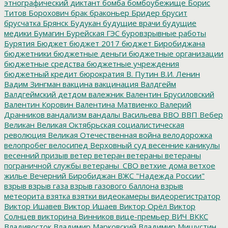
этнографический диктант
бомба
бомбоубежище
Борис
Титов
Борохович
брак
браконьер
Бридер
брусит
брусчатка
Брянск
Будукан
будущие врачи
будущие
медики
Бумагин
Бурейская ГЭС
буровзрывные работы
Бурятия
Бюджет
бюджет 2017
бюджет Биробиджана
бюджетники
бюджетные деньги
бюджетные организации
бюджетные средства
бюджетные учреждения
бюджетный кредит
бюрократия
В. Путин
В.И. Ленин
Вадим Зингман
вакцина
вакцинация
Валдгейм
Валдгеймский детдом
валежник
Валентин Брусиловский
Валентин Коровин
Валентина Матвиенко
Валерий
Дранников
вандализм
вандалы
Васильева
ВВО
ВВП
Вебер
Великан
Великая Октябрьская социалистическая
революция
Великая Отечественная война
велодорожка
велопробег
велосипед
Верховный суд
весенние каникулы
весенний призыв
ветер
ветеран
ветераны
ветераны
пограничной службы
ветераны_СВО
ветхие дома
ветхое
жилье
Вечерний Биробиджан
ВЖС "Надежда России"
взрыв
взрыв газа
взрыв газового баллона
взрыв
метеорита
взятка
взятки
видеокамеры
видеорегистратор
Виктор Ишавев
Виктор Ишаев
Виктор Орёл
Виктор
Солнцев
викторина
Винников
вице-премьер
ВИЧ
ВККС
Владивосток
Владимир Марковский
Владимир Мишустин