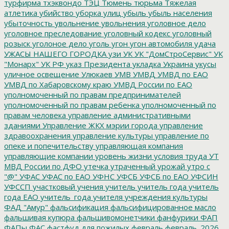
турфирма
тхэквондо
ТЭЦ
Тюмень
тюрьма
Тяжелая
атлетика
убийство
уборка улиц
убыль
убыль населения
убыточность
увольнение
увольнения
уголовное дело
уголовное преследование
уголовный кодекс
уголовный
розыск
уголоное дело
уголь
угон
угон автомобиля
удача
УЖАСЫ НАШЕГО ГОРОДКА
узи
УК
УК "ДомСтроСервис"
УК
"Монарх"
УК РФ
указ Президента
укладка
Украина
укусы
уличное освещение
Улюкаев
УМВ
УМВД
УМВД по ЕАО
УМВД по Хабаровскому краю
УМВД России по ЕАО
уполномоченный по правам предпринимателей
уполномоченный по правам ребенка
уполномоченный по
правам человека
управление административными
зданиями
Управление ЖКХ мэрии города
управление
здравоохранения
управление культуры
управление по
опеке и попечительству
управляющая компания
управляющие компании
уровень жизни
условия труда
УТ
МВД России по ДФО
утечка
утраченный урожай
утро с
"@"
УФАС
УФАС по ЕАО
УФНС
УФСБ
УФСБ по ЕАО
УФСИН
УФССП
участковый
учения
учитель
учитель года
учитель
года ЕАО
учитель_года
учителя
учреждения культуры
ФАД "Амур"
фальсификация
фальсифицированное масло
фальшивая купюра
фальшивомонетчики
фанфурики
ФАП
ФАПы
ФАС
фастфуд для пожилых
февраль
февраль_2026