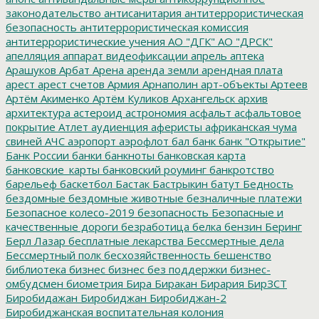
законодательство
антисанитария
антитеррористическая
безопасность
антитеррористическая комиссия
антитеррористические учения
АО "ДГК"
АО "ДРСК"
апелляция
аппарат видеофиксации
апрель
аптека
Арашуков
Арбат
Арена
аренда земли
арендная плата
арест
арест счетов
Армия
Арнаполин
арт-объекты
Артеев
Артём Акименко
Артём Куликов
Архангельск
архив
архитектура
астероид
астрономия
асфальт
асфальтовое
покрытие
Атлет
аудиенция
аферисты
африканская чума
свиней
АЧС
аэропорт
аэрофлот
бал
банк
банк "Открытие"
Банк России
банки
банкноты
банковская карта
банковские_карты
банковский роуминг
банкротство
барельеф
баскетбол
Бастак
Бастрыкин
батут
Бедность
бездомные
бездомные животные
безналичные платежи
Безопасное колесо-2019
безопасность
Безопасные и
качественные дороги
безработица
белка
бензин
Беринг
Берл Лазар
бесплатные лекарства
Бессмертные дела
Бессмертный полк
бесхозяйственность
бешенство
библиотека
бизнес
бизнес без поддержки
бизнес-
омбудсмен
биометрия
Бира
Биракан
Бирария
БирЗСТ
Биробидажан
Биробиджан
Биробиджан-2
Биробиджанская воспитательная колония