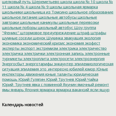
шелковый путь
Шереметьево
школа
школа № 10
школа №
11
школа № 4
школа № 9
школы
школьная ярмарка
школьники
школьница из Томсино
школьное образование
школьное питание
школьные автобусы
школьные
завтраки
школьные каникулы
школьные перевозки
школьные поборы
школьный автобус
Шоу группа
"Феникс"
штормовое предупреждение
штраф
штрафы
шумные соседи
щенок
Щукинка
эвакуация
экология
экономика
экономический кризис
экономия
экофест
эксперты
экспорт
экстремизм
электрика
электричество
электричка
электрички
электронная запись
электронные
турникеты
электроплита
электросети
электроэнергия
Энергосбыт
энерготарифы
энкаунтер
эпидемиологическая
ситуация
эпидемия
это_интересно
юбилей
юмор
Юные
инспекторы движения
юные таланты
юридическая
помощь
Юрий Гулягин
Юрий Трутнев
Юрий Чайка
Юрий_Трутнев
явка с повинной
Якунин
ямочный ремонт
ямы
январь
Япония
ярмарка
ярмарка вакансий
ясли
ящур
Календарь новостей