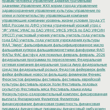
правам человека
управление административными
зданиями
Управление ЖКХ мэрии города
управление
здравоохранения
управление культуры
управление по
опеке и попечительству
управляющая компания
управляющие компании
уровень жизни
условия труда
УТ
МВД России по ДФО
утечка
утраченный урожай
утро с
"@"
УФАС
УФАС по ЕАО
УФНС
УФСБ
УФСБ по ЕАО
УФСИН
УФССП
участковый
учения
учитель
учитель года
учитель
года ЕАО
учитель_года
учителя
учреждения культуры
ФАД "Амур"
фальсификация
фальсифицированное масло
фальшивая купюра
фальшивомонетчики
фанфурики
ФАП
ФАПы
ФАС
фастфуд для пожилых
февраль
февраль_2026
федеральная программа по переселению
Федеральная
сетевая компания
федеральная трасса Амур
федеральные
средства
федеральный розыск
Федотов
фейерверк
фейк
фейки
фейковые новости
фельдшер
феминизм
Феникс
Феоктистов
фермеры
фестиваль
фестиваль еврейской
культуры
фестиваль красок Холи
Фестиваль ледовых
скульптур
Фестиваль мяса
Фестиваль языка идиш
Физкультурно-оздоровительный комплекс
фиксированная
выплата
Филармония
Филиппов
Филиппова
финансирование
финансовая грамотность
финансовая
пирамида
финансовые пирамиды
финансовый омбудсмен