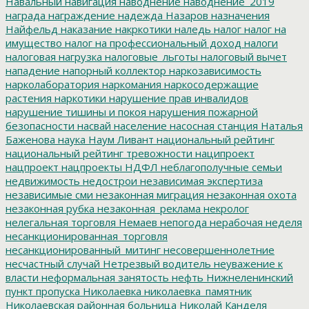
Навальный
навигация
наводнение
наводнение_2019
награда
награждение
надежда
Назаров
назначения
Найфельд
наказание
накркотики
наледь
налог
налог на
имущество
налог на профессиональный доход
налоги
налоговая нагрузка
налоговые_льготы
налоговый вычет
нападение
напорный коллектор
наркозависимость
нарколаборатория
наркомания
наркосодержащие
растения
наркотики
нарушение прав инвалидов
нарушение тишины и покоя
нарушения пожарной
безопасности
насвай
население
насосная станция
Наталья
Баженова
наука
Наум Ливант
национальный рейтинг
национальный рейтинг тревожности
наципроект
нацпроект
нацпроекты
НДФЛ
неблагополучные семьи
недвижимость
недострои
независимая экспертиза
независимые сми
незаконная миграция
незаконная охота
незаконная рубка
незаконная_реклама
некролог
нелегальная торговля
Немаев
непогода
нерабочая неделя
несанкционированная_торговля
несанкционированный_митинг
несовершеннолетние
несчастный случай
Нетрезвый водитель
неуважение к
власти
неформальная занятость
нефть
Нижнеленинский
пункт пропуска
Николаевка
николаевка_памятник
Николаевская районная больница
Николай Канделя