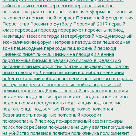
тайна
пенсии
пенсионер
пенсионерка
пенсионеры
пенсионная грамотность
пенсионная реформа
пенсионные
накопления
пенсионный возраст
Пенсионный фонд
пенсия
Первенство России по футболу
Первомай 2017
первый
класс
переводы
переезд
перерасчет
перечень
период
навигации
Песах
петарда
Петербургский международный
экономический форум
Петровка
петрушкова
пешеходная
зона
пешеходные переходы
пешеходный переход
Пивенко
пикет
пикник
Пикник на площади Ленина
пиротехника
письмо в редакцию
письмо_в_редакцию
питание
план мероприятий
платный перекресток
Платон
плитка
площадь Ленина
пляжный волейбол
пневмония
побег из колонии
побои
повышение пенсионного возраста
погода
погорельцы
пограничные войска
пограничный
режим
подарки
подборка_новостей
подвал
подвоз воды
подделка
поддельные права
поджог
подпольное казино
подростковая преступность
подстанция
подтопление
подтопленцы
подъемные
Пожар
пожар
пожарная
безопасность
пожарные
пожарный кроссфит
пожароопасный период
пожароопасный сезон
пожары
поиск
поиск ребенка
покушение на дачу взятки
покушение
на убийство
полезное
полигон
поликлиника
полиомиелит