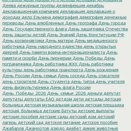
Деева
дежурные группы
дезинфекция
декабрь
декларационная компания
декларация
декларация о
доходах
дело Ельчина
демография
демогрфия
денежные
переводы
День влюбленных
День географа
День города
День Государственного флага
День защитника Отечества
день защиты детей
День Знаний
День Конституции РФ
День космонавтики
День матери
День медицинского
работника
День народного единства
день открытых
дверей
День памяти воина-интернационалиста
День
памяти и скорби
День пионерии
День Победы
День
пограничника
День работника ЖКХ
День работника
культуры
день работника транспорта
День рождения
День России
День семьи
День соседа
День спасателя
день строителя
День студента
день тигра
день учителя
день физкультурника
День флага России
День_Победы_2026
День_семьи_2026
деньги
депутат
депутаты
депутаты ЕАО
детдом
дети
детсады
детская
больница
детская музыкальная школа
детская площадка
детская_больница
детские батуты
детские выплаты
детские пособия
детские сады
детский дом
детский
лагерь
детский сад
детское питание
детское пособие
Джабаров
Джанхотов
дзюдо
диабет
дикие животные