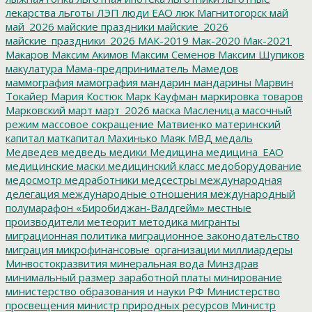
лекарства
льготы
ЛЭП
люди ЕАО
люк
Магнитогорск
май
май_2026
майские праздники
майские_2026
майские_праздники_2026
МАК-2019
Мак-2020
Мак-2021
Макаров
Максим Акимов
Максим Семенов
Максим Шупиков
макулатура
Мама-предприниматель
Мамедов
маммография
мамография
мандарин
мандарины
Марвин
Токайер
Мария Костюк
Марк Кауфман
маркировка товаров
Марковский
март
март_2026
маска
Масленица
масочный
режим
массовое сокращение
Матвиенко
материнский
капитал
маткапитал
Махинько
Маяк
МВД
медаль
Медведев
медведь
медики
Медицина
медицина_ЕАО
медицинские маски
медицинский класс
медоборудование
медосмотр
медработники
медсестры
международная
делегация
международные отношения
международный
полумарафон «Биробиджан-Валдгейм»
местные
производители
метеорит
методика
мигранты
миграционная политика
миграционное законодательство
миграция
микрофинансовые_организации
миллиардеры
Минвостокразвития
минеральная вода
Минздрав
минимальный размер заработной платы
минирование
министерство образования и науки РФ
Министерство
просвещения
министр природных ресурсов
Министр