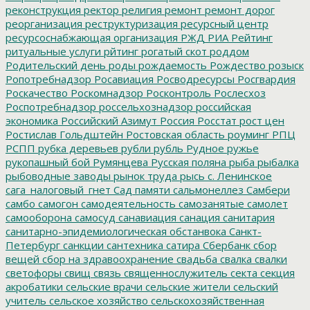
реконструкция
ректор
религия
ремонт
ремонт дорог
реорганизация
реструктуризация
ресурсный центр
ресурсоснабжающая организация
РЖД
РИА Рейтинг
ритуальные услуги
рйтинг
рогатый скот
роддом
Родительский день
роды
рождаемость
Рождество
розыск
Ропотребнадзор
Росавиация
Росводресурсы
Росгвардия
Роскачество
Роскомнадзор
Росконтроль
Рослесхоз
Роспотребнадзор
россельхознадзор
российская
экономика
Российский Азимут
Россия
Росстат
рост цен
Ростислав Гольдштейн
Ростовская область
роуминг
РПЦ
РСПП
рубка деревьев
рубли
рубль
Рудное
ружье
рукопашный бой
Румянцева
Русская поляна
рыба
рыбалка
рыбоводные заводы
рынок труда
рысь
с. Ленинское
сага_налоговый_гнет
Сад памяти
сальмонеллез
Самбери
самбо
самогон
самодеятельность
самозанятые
самолет
самооборона
самосуд
санавиация
санация
санитария
санитарно-эпидемиологическая обстанвока
Санкт-
Петербург
санкции
сантехника
сатира
Сбербанк
сбор
вещей
сбор на здравоохранение
свадьба
свалка
свалки
светофоры
свищ
связь
священнослужитель
секта
секция
акробатики
сельские врачи
сельские жители
сельский
учитель
сельское хозяйство
сельскохозяйственная