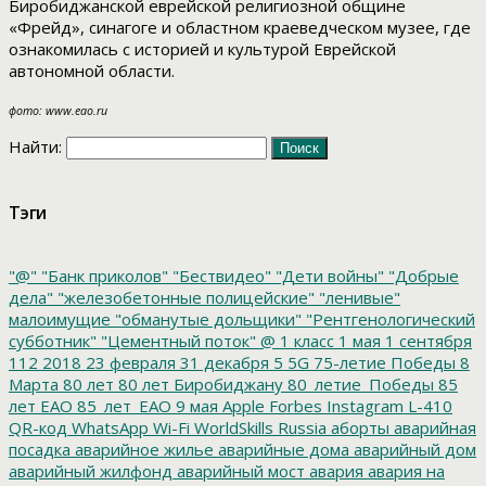
Биробиджанской еврейской религиозной общине
«Фрейд», синагоге и областном краеведческом музее, где
ознакомилась с историей и культурой Еврейской
автономной области.
фото: www.eao.ru
Найти:
Тэги
"@"
"Банк приколов"
"Бествидео"
"Дети войны"
"Добрые
дела"
"железобетонные полицейские"
"ленивые"
малоимущие
"обманутые дольщики"
"Рентгенологический
субботник"
"Цементный поток"
@
1 класс
1 мая
1 сентября
112
2018
23 февраля
31 декабря
5
5G
75-летие Победы
8
Марта
80 лет
80 лет Биробиджану
80_летие_Победы
85
лет ЕАО
85_лет_ЕАО
9 мая
Apple
Forbes
Instagram
L-410
QR-код
WhatsApp
Wi-Fi
WorldSkills Russia
аборты
аварийная
посадка
аварийное жилье
аварийные дома
аварийный дом
аварийный жилфонд
аварийный мост
авария
авария на