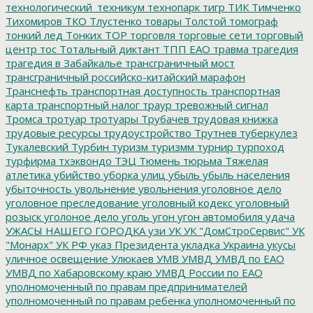
технологический_техникум
технопарк
тигр
ТИК
Тимченко
Тихомиров
ТКО
Тлустенко
товары
Толстой
томограф
тонкий лед
Тонких
ТОР
торговля
торговые сети
торговый
центр
тос
Тотальный диктант
ТПП ЕАО
травма
трагедия
трагедия в Забайкалье
трансграничный мост
трансграничный российско-китайский марафон
Транснефть
транспортная доступность
транспортная
карта
транспортный налог
траур
тревожный сигнал
Тромса
тротуар
тротуары
Трубачев
трудовая книжка
трудовые ресурсы
трудоустройство
Трутнев
туберкулез
Тукалевский
Турбин
туризм
туризмм
турнир
турпоход
турфирма
тхэквондо
ТЭЦ
Тюмень
тюрьма
Тяжелая
атлетика
убийство
уборка улиц
убыль
убыль населения
убыточность
увольнение
увольнения
уголовное дело
уголовное преследование
уголовный кодекс
уголовный
розыск
уголоное дело
уголь
угон
угон автомобиля
удача
УЖАСЫ НАШЕГО ГОРОДКА
узи
УК
УК "ДомСтроСервис"
УК
"Монарх"
УК РФ
указ Президента
укладка
Украина
укусы
уличное освещение
Улюкаев
УМВ
УМВД
УМВД по ЕАО
УМВД по Хабаровскому краю
УМВД России по ЕАО
уполномоченный по правам предпринимателей
уполномоченный по правам ребенка
уполномоченный по