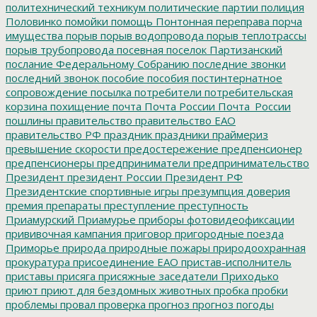
политехнический техникум
политические партии
полиция
Половинко
помойки
помощь
Понтонная переправа
порча
имущества
порыв
порыв водопровода
порыв теплотрассы
порыв трубопровода
посевная
поселок Партизанский
послание Федеральному Собранию
последние звонки
последний звонок
пособие
пособия
постинтернатное
сопровождение
посылка
потребители
потребительская
корзина
похищение
почта
Почта России
Почта_России
пошлины
правительство
правительство ЕАО
правительство РФ
праздник
праздники
праймериз
превышение скорости
предостережение
предпенсионер
предпенсионеры
предприниматели
предпринимательство
Президент
президент России
Президент РФ
Президентские спортивные игры
презумпция доверия
премия
препараты
преступление
преступность
Приамурский
Приамурье
приборы фотовидеофиксации
прививочная кампания
приговор
пригородные поезда
Приморье
природа
природные пожары
природоохранная
прокуратура
присоединение ЕАО
пристав-исполнитель
приставы
присяга
присяжные заседатели
Приходько
приют
приют для бездомных животных
пробка
пробки
проблемы
провал
проверка
прогноз
прогноз погоды