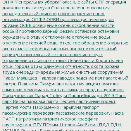
ОНФ "Генеральная уборка"
опасные сайты
ОПГ
операция
должник
оплата труда
Оплот
оползень
оппозиция
оправдательный приговор
опровержение
опрос
оптимизация
ОПФР
ОРВИ
организация пчеловодов
оружие
ОСВВ
освещение
осень
оскорбление власти
особый противопожарный режим
остановка
остановки
осужденные
отдых
отключение
отключение воды
отключение горячей воды
открытое обращение
открытые
окна
отмена компенсационных выплат
отопительный
период
отопительный сезон
отопление
отпуск
отравление
отставка
отставка Левинталя и Коростелёва
отцы города
отцы-одиночки
отчетность
охота
охрана
труда
очереди
очередь на жилье
очистные сооружения
Павел Малышев
Павлова
паводок
падение
пал
палаточный
лагерь
Палькина
Памфилова
памятная акция
памятник
памятник-мемориал
память
панихида
парад выпускников
Парад колясок
Парад Победы
Парасибириада-2019
Парк
парк Весна
парковка
парта_героев
партийный проект
Партия Роста
Пархоменко
Парыгина
паспорт
пассажирские перевозки
пассажирские перевозки\
Пасха
ПАТП
патриотизм
патриотическое граффити
пауэрлифтинг
ПГУ
ПГУ им. Шолом-Алейхема
ПДД
ПДН
МОМВД России «Ленинский»
педагоги
педагогическая