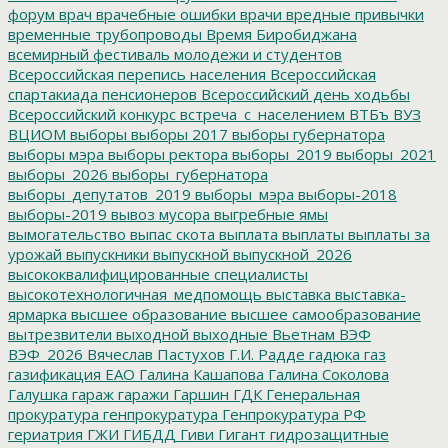
форум
врач
врачебные ошибки
врачи
вредные привычки
временные трубопроводы
Время Биробиджана
всемирный фестиваль молодежи и студентов
Всероссийская перепись населения
Всероссийская
спартакиада пенсионеров
Всероссийский день ходьбы
Всероссийский конкурс
встреча_с_населением
ВТБъ
ВУЗ
ВЦИОМ
выборы
выборы 2017
выборы губернатора
выборы мэра
выборы ректора
выборы_2019
выборы_2021
выборы_2026
выборы_губернатора
выборы_депутатов_2019
выборы_мэра
выборы-2018
выборы-2019
вывоз мусора
выгребные ямы
вымогательство
выпас скота
выплата
выплаты
выплаты за
урожай
выпускники
выпускной
выпускной_2026
высококвалифицированные специалисты
высокотехнологичная_медпомощь
выставка
выставка-
ярмарка
высшее образование
высшее самообразование
вытрезвители
выходной
выходные
Вьетнам
ВЭФ
ВЭФ_2026
Вячеслав Пастухов
Г.И. Радде
гадюка
газ
газификация ЕАО
Галина Кашапова
Галина Соколова
Галушка
гараж
гаражи
Гаршин
ГДК
Генеральная
прокуратура
генпрокуратура
Генпрокуратура РФ
гериатрия
ГЖИ
ГИБДД
Гиви
Гигант
гидрозащитные