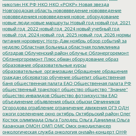
никотин
НК РФ
НКО
НКО «РОКР»
Новая звезда
Новгородская область
нововвведение
нововведение
нововведениея
нововведения
новое_оборудование
новые люди
новые маршруты
Новый год
новый год_2021
новый год_2022
новый год_2024
новый учебный год
новый_год_2024
новый_год_2025
новый_год_2026
нормы
питания
норовирус
Нотр-Дам
ноябрь
обзор событий за
неделю
Областная больница
областная поликлиника
облздрав
Облученский район
облучье
Облэнергоремонт
Облэнергоремонт Плюс
обман
оборудование
образ
образование
образовательные курсы
образовательные_организации
Обращение
обращения
граждан
обсерватор
обучение
общепит
общественная
баня
общественная палата ЕАО
Общественная палата РФ
общественный транспорт
общество
общество "Знание"
общество инвалидов
Общество фотоискусства ЕАО
объединение
объявления
обыск
обыски
Овчинников
Огородова
ограбление
ограничение движения
ОГЭ
ОДН
ожоги
озеленение
окно
октябрь
Октябрьский район
Олег
Костюк
олимпиада
Ольга Голодец
Ольга Данилина
Ольга
Казанская
ОМОН
ОМП
ОМС
Омск
онкодиспансер
онкологическая служба
онкология
онлайн-концерт
ОНФ