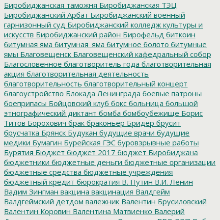
Биробиджанская таможня
Биробиджанская ТЭЦ
Биробиджанский Арбат
Биробиджанский военный
гарнизонный суд
Биробиджанский колледж культуры и
искусств
Биробиджанский район
Бирофельд
биткоин
битумная яма
битумная_яма
битумное болото
битумные
ямы
Благовещенск
Благовещенский кафедральный собор
Благословенное
благотворитель года
благотворительная
акция
благотворительная деятельность
благотворительность
благотворительный концерт
благоустройство
Блокада Ленинграда
боевые патроны
боеприпасы
Бойцовский клуб
бокс
больница
большой
этнографический диктант
бомба
бомбоубежище
Борис
Титов
Борохович
брак
браконьер
Бридер
брусит
брусчатка
Брянск
Будукан
будущие врачи
будущие
медики
Бумагин
Бурейская ГЭС
буровзрывные работы
Бурятия
Бюджет
бюджет 2017
бюджет Биробиджана
бюджетники
бюджетные деньги
бюджетные организации
бюджетные средства
бюджетные учреждения
бюджетный кредит
бюрократия
В. Путин
В.И. Ленин
Вадим Зингман
вакцина
вакцинация
Валдгейм
Валдгеймский детдом
валежник
Валентин Брусиловский
Валентин Коровин
Валентина Матвиенко
Валерий