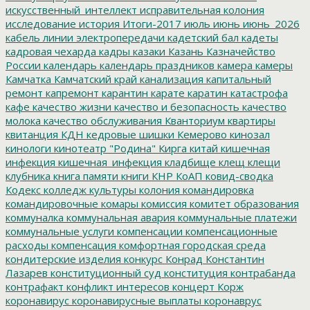
искусственный_интеллект
исправительная колония
исследование
история
Итоги-2017
июль
июнь
июнь_2026
кабель линии электропередачи
кадетский бал
кадеты
кадровая чехарда
кадры
казаки
Казань
Казначейство
России
календарь
календарь праздников
камера
камеры
Камчатка
Камчатский край
канализация
капитальный
ремонт
капремонт
карантин
карате
каратин
катастрофа
кафе
качество жизни
качество и безопасность
качество
молока
качество обслуживания
Кванториум
квартиры
квитанция
КДН
кедровые шишки
Кемерово
кинозал
кинологи
кинотеатр "Родина"
Кирга
китай
кишечная
инфекция
кишечная_инфекция
кладбище
клещ
клещи
клубника
книга памяти
книги
КНР
КоАП
ковид-сводка
Кодекс
колледж культуры
колония
командировка
командировочные
комары
комиссия
комитет образования
коммуналка
коммунальная авария
коммунальные платежи
коммунальные услуги
компенсации
компенсационные
расходы
компенсация
комфортная городская среда
кондитерские изделия
конкурс
Конрад
Константин
Лазарев
конституционный суд
конституция
контрабанда
контрафакт
конфликт интересов
концерт
Корж
коронавирус
коронавирусные выплаты
коронаврус