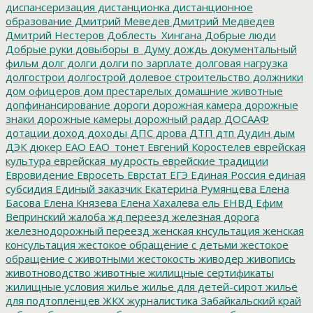
диспансеризация
дистанционка
дистанционное
образование
Дмитрий Меведев
Дмитрий Медведев
Дмитрий Нестеров
Доблесть_Хингана
Добрые люди
Добрые руки
довыборы_в_Думу
дождь
документальный
фильм
долг
долги
долги по зарплате
долговая нагрузка
долгострои
долгострой
долевое строительство
должники
дом офицеров
дом престарелых
домашние животные
допфинансирование
дороги
дорожная камера
дорожные
знаки
дорожные камеры
дорожный радар
ДОСААФ
дотации
доход
доходы
ДПС
дрова
ДТП
дтп
Дудин
дым
ДЭК
дюкер
ЕАО
ЕАО_тонет
Евгений Коростелев
еврейская
культура
еврейская_мудрость
еврейские традиции
Евровидение
Евросеть
Еврстат
ЕГЭ
Единая Россия
единая
субсидия
Единый заказчик
Екатерина Румянцева
Елена
Басова
Елена Князева
Елена Хахалева
ель
ЕНВД
Ефим
Вепринский
жалоба
жд переезд
железная дорога
железнодорожный переезд
женская кнсультация
женская
консультация
жестокое обращение с детьми
жестокое
обращение с животными
жестокость
живодер
живопись
животноводство
животные
жилищные сертификаты
жилищные условия
жилье
жилье для детей-сирот
жильё
для подтопленцев
ЖКХ
журналистика
Забайкальский край