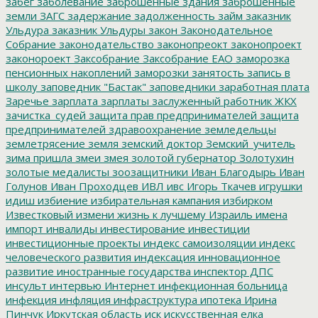
забег
заболевание
заброшенные здания
заброшенные
земли
ЗАГС
задержание
задолженность
займ
заказник
Ульдура
заказник Ульдуры
закон
Законодательное
Собрание
законодательство
законопреокт
законопроект
законороект
Заксобрание
Заксобрание ЕАО
заморозка
пенсионных накоплений
заморозки
занятость
запись в
школу
заповедник "Бастак"
заповедники
заработная плата
Заречье
зарплата
зарплаты
заслуженный работник ЖКХ
зачистка_судей
защита прав предпринимателей
защита
предпринимателей
здравоохранение
земледельцы
землетрясение
земля
земский доктор
Земский_учитель
зима пришла
змеи
змея
золотой губернатор
Золотухин
золотые медалисты
зоозащитники
Иван Благодырь
Иван
Голунов
Иван Проходцев
ИВЛ
ивс
Игорь Ткачев
игрушки
идиш
избиение
избирательная кампания
избирком
Известковый
измени жизнь к лучшему
Израиль
имена
импорт
инвалиды
инвестирование
инвестиции
инвестиционные проекты
индекс самоизоляции
индекс
человеческого развития
индексация
инновационное
развитие
иностранные государства
инспектор ДПС
инсульт
интервью
Интернет
инфекционная больница
инфекция
инфляция
инфраструктура
ипотека
Ирина
Пинчук
Иркутская область
иск
искусственная елка