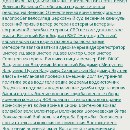
Дранников
вандализм
вандалы
Васильева
ВВО
ВВП
Вебер
Великан
Великая Октябрьская социалистическая
революция
Великая Отечественная война
велодорожка
велопробег
велосипед
Верховный суд
весенние каникулы
весенний призыв
ветер
ветеран
ветераны
ветераны
пограничной службы
ветераны_СВО
ветхие дома
ветхое
жилье
Вечерний Биробиджан
ВЖС "Надежда России"
взрыв
взрыв газа
взрыв газового баллона
взрыв
метеорита
взятка
взятки
видеокамеры
видеорегистратор
Виктор Ишавев
Виктор Ишаев
Виктор Орёл
Виктор
Солнцев
викторина
Винников
вице-премьер
ВИЧ
ВККС
Владивосток
Владимир Марковский
Владимир Мишустин
Владимир Путин
Владимир Сахаровский
Владимир Якушев
власть
внеплановая проверка
Внешний долг
внутренняя
политика
вода
водители
водка
водоемы
водоисточник
Водоканал
водолазы
водоналивные дамбы
водонапорная
башня
водоснабжение
военная служба
военные сборы
военный комиссар
ВОЗ
возврат_стеклотары
возгорание
воинский учет
война
война в Сирии
Войтенков
вокзал
волейбол
волк
Волонтеры
Волочаевка
Волочаевская битва
Волочаевский бой
вольная борьба
Ворожбит
Воропаева
воспитательная колония
воспоминания
Востокцемент
Восточный военный округ
Восточный экономический