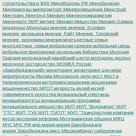
строительства и ЖКХ
Минобороны РФ
Минобрнауки
Минприроды
минпромторг
Минпросвещения
Минстрой
Минтранс
Минтруд
Минфин
Минэкономразвития
Минэнерго
МИР
митинг
Михаил Мишустин
Михаил Озимок
младенцы
Младушка
мнение
мнение_Кузовин
мнение_медицина
мнение_Райт
Мнение_Тиховский
мнение_экономика
мнения
многодетные семьи
многодетные_семьи
мобильная галерея
мобильная связь
мобильное приложение
модельная библиотека
Молодая
Гвардия
молодежный еврейский центр
молодежь
молоко
молочное скотоводство
МОМВД России
«Биробиджанский»
мониторинг
мониторинг цен
морг
морепродукты
Москва
Московское дело
мост
Мост в
Нижнеленинском
мотопомпа
мошенник
мошенники
мошенничество
МРОТ
мудрость
музей
музей
современного искусства
музыкальный спектакль
муниципалитеты
муниципальная программа
муниципальное имущество
МУП
МУП "Водоканал"
МУП
"ГТС"
МУП "ГУК
МУП "ПАТП"
МУП "Транспортная компания
мусор
мусорная реформа
Мусульманская община
МФЦ
МЧС
МЧС РФ
мэр
мэрия
мэрия Биробиджана
мэрия_Биробиджана
мясо
Мясокомбинат
набережная