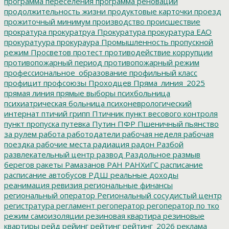
программа переселения
программа реновации
продолжительность жизни
продуктовые карточки
проезд
прожиточный минимум
производство
происшествие
прократура
прокуратруа
Прокуратура
прокуратура ЕАО
прокуратуура
прокураура
Промышленность
пропускной
режим
Просветов
протест
противодействие коррупции
противопожарный период
противопожарный режим
профессиональное_образование
профильный класс
профицит
профсоюзы
Проходцев
Пряма_линия_2025
прямая линия
прямые выборы
психбольница
психиатрическая больница
психоневрологический
интернат
птичий грипп
Птичник
пункт весового контроля
пункт пропуска
путевка
Путин
ПФР
Пшеничный
пьянство
за рулем
работа
работодатели
рабочая неделя
рабочая
поездка
рабочие места
радиация
радон
Разбой
развлекательный центр
развод
Раздольное
размыв
берегов
ракеты
Рамазанов
РАН
РАНХиГС
расписание
расписание автобусов
РДШ
реальные доходы
реанимация
ревизия
региональные финансы
региональный оператор
Региональный сосудистый центр
регистратура
регламент
регоператор
регоператор по тко
режим самоизоляции
резиновая квартира
резиновые
квартиры
рейд
рейинг
рейтинг
рейтинг_2026
реклама