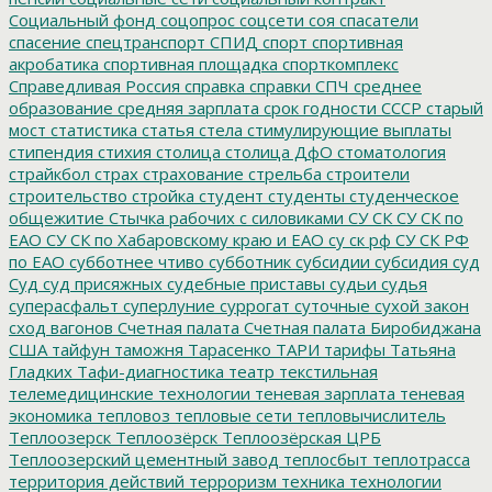
Социальный фонд
соцопрос
соцсети
соя
спасатели
спасение
спецтранспорт
СПИД
спорт
спортивная
акробатика
спортивная площадка
спорткомплекс
Справедливая Россия
справка
справки
СПЧ
среднее
образование
средняя зарплата
срок годности
СССР
старый
мост
статистика
статья
стела
стимулирующие выплаты
стипендия
стихия
столица
столица ДфО
стоматология
страйкбол
страх
страхование
стрельба
строители
строительство
стройка
студент
студенты
студенческое
общежитие
Стычка рабочих с силовиками
СУ СК
СУ СК по
ЕАО
СУ СК по Хабаровскому краю и ЕАО
су ск рф
СУ СК РФ
по ЕАО
субботнее чтиво
субботник
субсидии
субсидия
суд
Суд
суд присяжных
судебные приставы
судьи
судья
суперасфальт
суперлуние
суррогат
суточные
сухой закон
сход вагонов
Счетная палата
Счетная палата Биробиджана
США
тайфун
таможня
Тарасенко
ТАРИ
тарифы
Татьяна
Гладких
Тафи-диагностика
театр
текстильная
телемедицинские технологии
теневая зарплата
теневая
экономика
тепловоз
тепловые сети
тепловычислитель
Теплоозерск
Теплоозёрск
Теплоозёрская ЦРБ
Теплоозерский цементный завод
теплосбыт
теплотрасса
территория действий
терроризм
техника
технологии