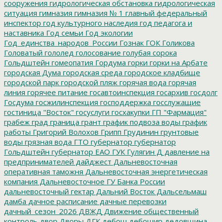
сооружения
гидрологическая обстановка
гидрологическая
ситуация
гимназия
гимназия № 1
главный федеральный
инспектор
год культурного наследия
год педагога и
наставника
Год семьи
Год экологии
Год_единства_народов_России
Гознак
ГОК
Голикова
Головатый
гололед
голосование
голубая сорока
Гольдштейн
гомеопатия
Гордума
горки
горки на Арбате
городская Дума
городская среда
городское кладбище
городской парк
городской пляж
горячая вода
горячая
линия
горячее питание
госавтоинспекция
госархив
госдолг
Госдума
госжилинспекция
господдержка
госслужащие
гостиница "Восток"
госуслуги
госхакупки
ГП "Фармация"
грабеж
град
граница
грант
график подвоза воды
график
работы
Григорий Волохов
Грипп
Грудинин
грунтовые
воды
грязная вода
ГТО
губернатор
губернатор
Гольдштейн
губернатор ЕАО
ГУК
Гулягин
Д
давление на
предпринимателей
дайджест
Дальневосточная
оперативная таможня
Дальневосточная энергетическая
компания
Дальневосточное ГУ Банка России
дальневосточный гектар
Дальний Восток
Дальсельмаш
дамба
дачное расписание
дачные перевозки
дачный_сезон_2026
ДВЖД
Движение общественный
контроль
двор
Дворы
ДГК
дебош
дебошир
дедовщина