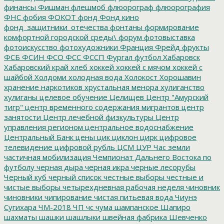
финансы
Фишман
флешмоб
флюорограф
флюорография
ФНС
фобия
ФОКОТ
фонд
Фонд кино
фонд_защитники_отечества
фонтаны
формирование
комфортной городской среды\
форум
фотовыставка
фотоискусство
фотохудожники
Франция
Фрейд
фрукты
ФСБ
ФСИН
ФСО
ФСС
ФССП
Фургал
футбол
Хабаровск
Хабаровский край
хлеб
хоккей
хоккей с мячом
хоккей с
шайбой
Холдоми
холодная вода
Холокост
Хорошавин
хранение наркотиков
хрустальная менора
хулиганство
хулиганы
целевое обучение
Целищев
Центр "Амурский
тигр"
центр временного содержания мигрантов
центр
занятости
Центр лечебной физкультуры
Центр
управления регионом
центральное водоснабжение
Центральный Банк
цены
цик
циклон
цирк
цифровое
телевидение
цифровой рубль
ЦСМ
ЦУР
Час земли
частичная мобилизация
Чемпионат Дальнего Востока по
футболу
черная дыра
черная икра
черные лесорубы
Черный куб
черный список
честные выборы
честные и
чистые выборы
четырехдневная рабочая неделя
чиновник
чиновники
чипирование
чистая питьевая вода
Чиунэ
Сугихара
ЧМ-2018
ЧП
чс
чума
шампанское
Шапиро
шахматы
шашки
шашлыки
швейная фабрика
Шевченко