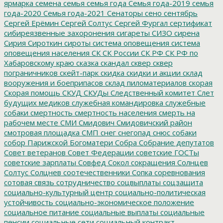
ярмарка
семена
семья
семья года
Семья года-2019
семья
года-2020
Семья года-2021
Сенаторы
сено
сентябрь
Сергей Ерёмин
Сергей Солтус
Сергей Фургал
сертификат
сибиреязвенные захоронения
сигареты
СИЗО
сирена
Сирия
Сироткин
сироты
система оповещения
система
оповещения населения
СК
СК России
СК РФ
СК РФ по
Хабаровскому краю
сказка
скандал
сквер
сквер
пограничников
скейт-парк
скидка
скидки и акции
склад
вооружения и боеприпасов
склад пиломатериалов
скорая
Скорая помощь
СКУД
СКУДы
Следственный комитет
Слет
будущих медиков
служебная командировка
служебные
собаки
смертность
смертность населения
смерть на
рабочем месте
СМИ
Смидович
Смидовичский район
смотровая площадка
СМП
снег
снегопад
снюс
собаки
собор Парижской Богоматери
Собра
Собрание депутатов
Совет ветеранов
Совет Федерации
советские ГОСТы
советские зарплаты
Совфед
Сокол
сокращения
Солнцев
Солтус
Солцнев
соотечественники
Сопка
соревнования
сотовая связь
сотрудничество
соцвыплаты
соцзащита
социально-культурный центр
социально-политическая
устойчивость
социально-экономическое положение
социальное питание
социальные выплаты
социальные
пенсии
социальные сети
социальный контракт