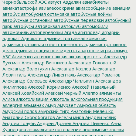
Чернобыльской АЭС
август
Авдалян
авиабилеты
авиакатастрофа
авиалесоохрана
авиасообщение
авиация
автобус
автобусная остановка
автобусные войны
автобусные остановки
автобусные перевозки
автобусный
парк
автобусы
автовокзал
автоклуб
автомобили
автомобиль
автоперевозки
Агада
агитпоезд
аграрии
адвокат
Адвокаты
административная комиссия
административная ответственность
административное
дело
администрация президента
азартные игры
азимут
АЗС
Акименко
активист
акция
акция протеста
Александр
Буксман
Александр Винников
Александр Головатый
Александр Золотухин
Александр Козлов
Александр
Левинталь
Александр Ливенталь
Александр Романов
Александр Соловьев
Александр Чаплыгин
Александра
Филиппова
Алексей Корниенко
Алексей Навальный
Алексей Хозяйский
Алексей Черный
Алеппо
алименты
Алиса
алкоголизация
Алкоголь
алкогольная продукция
аллергия
альманах
Амур
Амурзет
Амурская область
Амурский полоз
амурский тигр
Анатолий Мелешко
Анатолий Скоробогатов
Ангелы мира
Андрей Бялик
Андрей Голубь
Андрей Драчев
Андрей Пивенко
Анна
Кузнецова
аномальное потепление
анонимные звонки
анонс
антивандальные меры
антикоррупционное