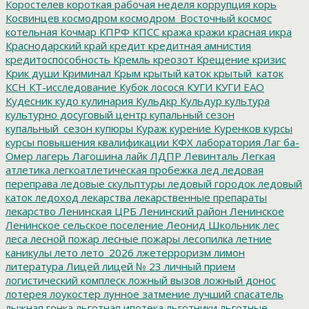
Коростелев
короткая рабочая неделя
коррупция
корь
Косвинцев
космодром
космодром_Восточный
космос
котельная
Кочмар
КПРФ
КПСС
кража
кражи
красная икра
Краснодарский край
кредит
кредитная амнистия
кредитоспособность
Кремль
креозот
Крещение
кризис
Крик души
Криминал
Крым
крытый каток
крытый_каток
КСН
КТ-исследование
Кубок лосося
КУГИ
КУГИ ЕАО
Кудесник
кудо
кулинария
Кульдкр
Кульдур
культура
культурно досуговый центр
купальный сезон
купальный_сезон
купюры
Кураж
курение
Куренков
курсы
курсы повышения квалификации
КФХ
лаборатория
Лаг ба-
Омер
лагерь
Лагошина
лайк
ЛДПР
Левинталь
Легкая
атлетика
легкоатлетическая пробежка
лед
ледовая
переправа
ледовые скульптуры
ледовый городок
ледовый
каток
ледоход
лекарства
лекарственные препараты
лекарство
Ленинская ЦРБ
Ленинский район
Ленинское
Ленинское сельское поселение
Леонид Школьник
лес
леса
лесной пожар
лесные пожары
лесопилка
летние
каникулы
лето
лето_2026
лжетерроризм
лимон
литература
Лицей
лицей № 23
личный прием
логистический комплеск
ложный вызов
ложный донос
лотерея
лоукостер
лунное затмение
лучший спасатель
лыжная гонка
льготная ипотека
льготники
льготные