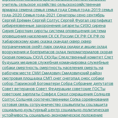
учитель
сельское хозяйство
сельскохозяйственная
ярмарка
семена
семья
семья года
Семья года-2019
семья
года-2020
Семья года-2021
Сенаторы
сено
сентябрь
Сергей Ерёмин
Сергей Солтус
Сергей Фургал
сертификат
сибиреязвенные захоронения
сигареты
СИЗО
сирена
Сирия
Сироткин
сироты
система оповещения
система
оповещения населения
СК
СК России
СК РФ
СК РФ по
Хабаровскому краю
сказка
скандал
сквер
сквер
пограничников
скейт-парк
скидка
скидки и акции
склад
вооружения и боеприпасов
склад пиломатериалов
скорая
Скорая помощь
СКУД
СКУДы
Следственный комитет
Слет
будущих медиков
служебная командировка
служебные
собаки
смертность
смертность населения
смерть на
рабочем месте
СМИ
Смидович
Смидовичский район
смотровая площадка
СМП
снег
снегопад
снюс
собаки
собор Парижской Богоматери
Собра
Собрание депутатов
Совет ветеранов
Совет Федерации
советские ГОСТы
советские зарплаты
Совфед
Сокол
сокращения
Солнцев
Солтус
Солцнев
соотечественники
Сопка
соревнования
сотовая связь
сотрудничество
соцвыплаты
соцзащита
социально-культурный центр
социально-политическая
устойчивость
социально-экономическое положение