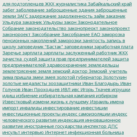
для подтопленцев
ЖКХ
журналистика
Забайкальский край
забег
заболевание
заброшенные здания
заброшенные
земли
ЗАГС
задержание
задолженность
займ
заказник
Ульдура
заказник Ульдуры
закон
Законодательное
Собрание
законодательство
законопреокт
законопроект
законороект
Заксобрание
Заксобрание ЕАО
заморозка
пенсионных накоплений
заморозки
занятость
запись в
школу
заповедник "Бастак"
заповедники
заработная плата
Заречье
зарплата
зарплаты
заслуженный работник ЖКХ
зачистка_судей
защита прав предпринимателей
защита
предпринимателей
здравоохранение
земледельцы
землетрясение
земля
земский доктор
Земский_учитель
зима пришла
змеи
змея
золотой губернатор
Золотухин
золотые медалисты
зоозащитники
Иван Благодырь
Иван
Голунов
Иван Проходцев
ИВЛ
ивс
Игорь Ткачев
игрушки
идиш
избиение
избирательная кампания
избирком
Известковый
измени жизнь к лучшему
Израиль
имена
импорт
инвалиды
инвестирование
инвестиции
инвестиционные проекты
индекс самоизоляции
индекс
человеческого развития
индексация
инновационное
развитие
иностранные государства
инспектор ДПС
инсульт
интервью
Интернет
инфекционная больница