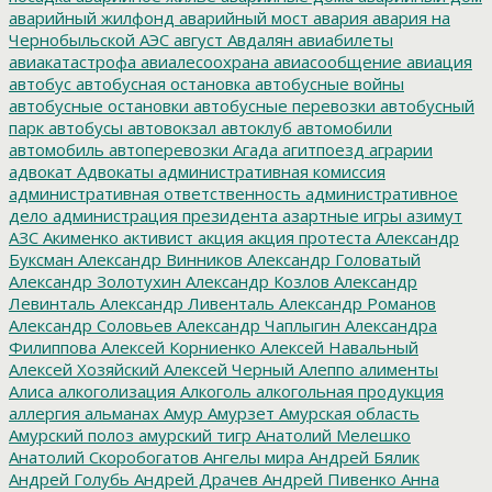
аварийный жилфонд
аварийный мост
авария
авария на
Чернобыльской АЭС
август
Авдалян
авиабилеты
авиакатастрофа
авиалесоохрана
авиасообщение
авиация
автобус
автобусная остановка
автобусные войны
автобусные остановки
автобусные перевозки
автобусный
парк
автобусы
автовокзал
автоклуб
автомобили
автомобиль
автоперевозки
Агада
агитпоезд
аграрии
адвокат
Адвокаты
административная комиссия
административная ответственность
административное
дело
администрация президента
азартные игры
азимут
АЗС
Акименко
активист
акция
акция протеста
Александр
Буксман
Александр Винников
Александр Головатый
Александр Золотухин
Александр Козлов
Александр
Левинталь
Александр Ливенталь
Александр Романов
Александр Соловьев
Александр Чаплыгин
Александра
Филиппова
Алексей Корниенко
Алексей Навальный
Алексей Хозяйский
Алексей Черный
Алеппо
алименты
Алиса
алкоголизация
Алкоголь
алкогольная продукция
аллергия
альманах
Амур
Амурзет
Амурская область
Амурский полоз
амурский тигр
Анатолий Мелешко
Анатолий Скоробогатов
Ангелы мира
Андрей Бялик
Андрей Голубь
Андрей Драчев
Андрей Пивенко
Анна