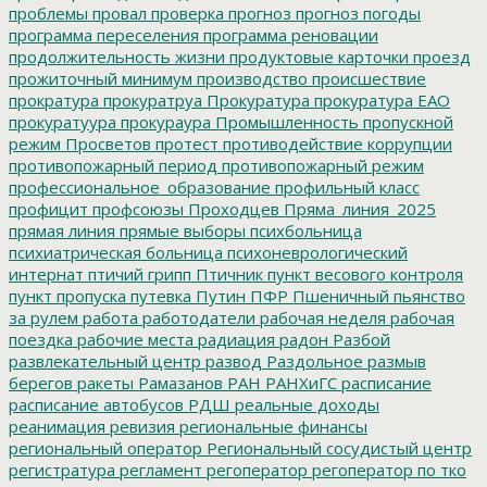
проблемы
провал
проверка
прогноз
прогноз погоды
программа переселения
программа реновации
продолжительность жизни
продуктовые карточки
проезд
прожиточный минимум
производство
происшествие
прократура
прокуратруа
Прокуратура
прокуратура ЕАО
прокуратуура
прокураура
Промышленность
пропускной
режим
Просветов
протест
противодействие коррупции
противопожарный период
противопожарный режим
профессиональное_образование
профильный класс
профицит
профсоюзы
Проходцев
Пряма_линия_2025
прямая линия
прямые выборы
психбольница
психиатрическая больница
психоневрологический
интернат
птичий грипп
Птичник
пункт весового контроля
пункт пропуска
путевка
Путин
ПФР
Пшеничный
пьянство
за рулем
работа
работодатели
рабочая неделя
рабочая
поездка
рабочие места
радиация
радон
Разбой
развлекательный центр
развод
Раздольное
размыв
берегов
ракеты
Рамазанов
РАН
РАНХиГС
расписание
расписание автобусов
РДШ
реальные доходы
реанимация
ревизия
региональные финансы
региональный оператор
Региональный сосудистый центр
регистратура
регламент
регоператор
регоператор по тко