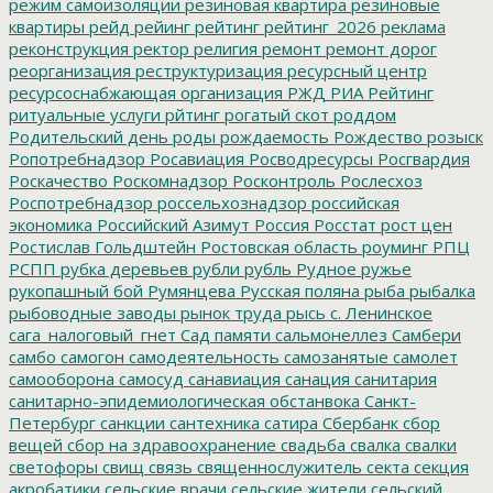
режим самоизоляции
резиновая квартира
резиновые
квартиры
рейд
рейинг
рейтинг
рейтинг_2026
реклама
реконструкция
ректор
религия
ремонт
ремонт дорог
реорганизация
реструктуризация
ресурсный центр
ресурсоснабжающая организация
РЖД
РИА Рейтинг
ритуальные услуги
рйтинг
рогатый скот
роддом
Родительский день
роды
рождаемость
Рождество
розыск
Ропотребнадзор
Росавиация
Росводресурсы
Росгвардия
Роскачество
Роскомнадзор
Росконтроль
Рослесхоз
Роспотребнадзор
россельхознадзор
российская
экономика
Российский Азимут
Россия
Росстат
рост цен
Ростислав Гольдштейн
Ростовская область
роуминг
РПЦ
РСПП
рубка деревьев
рубли
рубль
Рудное
ружье
рукопашный бой
Румянцева
Русская поляна
рыба
рыбалка
рыбоводные заводы
рынок труда
рысь
с. Ленинское
сага_налоговый_гнет
Сад памяти
сальмонеллез
Самбери
самбо
самогон
самодеятельность
самозанятые
самолет
самооборона
самосуд
санавиация
санация
санитария
санитарно-эпидемиологическая обстанвока
Санкт-
Петербург
санкции
сантехника
сатира
Сбербанк
сбор
вещей
сбор на здравоохранение
свадьба
свалка
свалки
светофоры
свищ
связь
священнослужитель
секта
секция
акробатики
сельские врачи
сельские жители
сельский