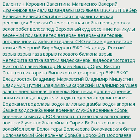
Валентин Коровин
Валентина Матвиенко
Валерий
Дранников
вандализм
вандалы
Васильева
ВВО
ВВП
Вебер
Великан
Великая Октябрьская социалистическая
революция
Великая Отечественная война
велодорожка
велопробег
велосипед
Верховный суд
весенние каникулы
весенний призыв
ветер
ветеран
ветераны
ветераны
пограничной службы
ветераны_СВО
ветхие дома
ветхое
жилье
Вечерний Биробиджан
ВЖС "Надежда России"
взрыв
взрыв газа
взрыв газового баллона
взрыв
метеорита
взятка
взятки
видеокамеры
видеорегистратор
Виктор Ишавев
Виктор Ишаев
Виктор Орёл
Виктор
Солнцев
викторина
Винников
вице-премьер
ВИЧ
ВККС
Владивосток
Владимир Марковский
Владимир Мишустин
Владимир Путин
Владимир Сахаровский
Владимир Якушев
власть
внеплановая проверка
Внешний долг
внутренняя
политика
вода
водители
водка
водоемы
водоисточник
Водоканал
водолазы
водоналивные дамбы
водонапорная
башня
водоснабжение
военная служба
военные сборы
военный комиссар
ВОЗ
возврат_стеклотары
возгорание
воинский учет
война
война в Сирии
Войтенков
вокзал
волейбол
волк
Волонтеры
Волочаевка
Волочаевская битва
Волочаевский бой
вольная борьба
Ворожбит
Воропаева