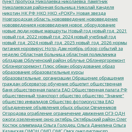
пункт пропуска
Николаевка
николаевка_памятник
Николаевская районная больница
Николай Канделя
никотин
НК РФ
НКО
НКО «РОКР»
Новая звезда
Новгородская область
нововвведение
нововведение
нововведениея
нововведения
новое_оборудование
новые люди
новые маршруты
Новый год
новый год_2021
новый год_2022
новый год_2024
новый учебный год
новый_год_2024
новый_год_2025
новый_год_2026
нормы
питания
норовирус
Нотр-Дам
ноябрь
обзор событий за
неделю
Областная больница
областная поликлиника
облздрав
Облученский район
облучье
Облэнергоремонт
Облэнергоремонт Плюс
обман
оборудование
образ
образование
образовательные курсы
образовательные_организации
Обращение
обращения
граждан
обсерватор
обучение
общепит
общественная
баня
общественная палата ЕАО
Общественная палата РФ
общественный транспорт
общество
общество "Знание"
общество инвалидов
Общество фотоискусства ЕАО
объединение
объявления
обыск
обыски
Овчинников
Огородова
ограбление
ограничение движения
ОГЭ
ОДН
ожоги
озеленение
окно
октябрь
Октябрьский район
Олег
Костюк
олимпиада
Ольга Голодец
Ольга Данилина
Ольга
Казанская
ОМОН
ОМП
ОМС
Омск
онкодиспансер