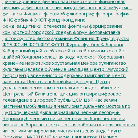
финансирование
финансовая грамотность
финансовая
пирамида
финансовые пирамиды
финансовый омбудсмен
финансы
Фишман
флешмоб
флюорограф
флюорография
ФНС
фобия
ФОКОТ
фонд
Фонд кино
фонд_защитники_отечества
фонтаны
формирование
комфортной городской среды\
форум
фотовыставка
фотоискусство
фотохудожники
Франция
Фрейд
фрукты
ФСБ
ФСИН
ФСО
ФСС
ФССП
Фургал
футбол
Хабаровск
Хабаровский край
хлеб
хоккей
хоккей с мячом
хоккей с
шайбой
Холдоми
холодная вода
Холокост
Хорошавин
хранение наркотиков
хрустальная менора
хулиганство
хулиганы
целевое обучение
Целищев
Центр "Амурский
тигр"
центр временного содержания мигрантов
центр
занятости
Центр лечебной физкультуры
Центр
управления регионом
центральное водоснабжение
Центральный Банк
цены
цик
циклон
цирк
цифровое
телевидение
цифровой рубль
ЦСМ
ЦУР
Час земли
частичная мобилизация
Чемпионат Дальнего Востока по
футболу
черная дыра
черная икра
черные лесорубы
Черный куб
черный список
честные выборы
честные и
чистые выборы
четырехдневная рабочая неделя
чиновник
чиновники
чипирование
чистая питьевая вода
Чиунэ
Сугихара
ЧМ-2018
ЧП
чс
чума
шампанское
Шапиро