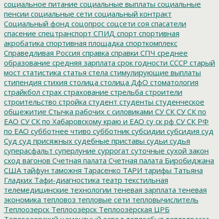
социальное питание
социальные выплаты
социальные
пенсии
социальные сети
социальный контракт
Социальный фонд
соцопрос
соцсети
соя
спасатели
спасение
спецтранспорт
СПИД
спорт
спортивная
акробатика
спортивная площадка
спорткомплекс
Справедливая Россия
справка
справки
СПЧ
среднее
образование
средняя зарплата
срок годности
СССР
старый
мост
статистика
статья
стела
стимулирующие выплаты
стипендия
стихия
столица
столица ДфО
стоматология
страйкбол
страх
страхование
стрельба
строители
строительство
стройка
студент
студенты
студенческое
общежитие
Стычка рабочих с силовиками
СУ СК
СУ СК по
ЕАО
СУ СК по Хабаровскому краю и ЕАО
су ск рф
СУ СК РФ
по ЕАО
субботнее чтиво
субботник
субсидии
субсидия
суд
Суд
суд присяжных
судебные приставы
судьи
судья
суперасфальт
суперлуние
суррогат
суточные
сухой закон
сход вагонов
Счетная палата
Счетная палата Биробиджана
США
тайфун
таможня
Тарасенко
ТАРИ
тарифы
Татьяна
Гладких
Тафи-диагностика
театр
текстильная
телемедицинские технологии
теневая зарплата
теневая
экономика
тепловоз
тепловые сети
тепловычислитель
Теплоозерск
Теплоозёрск
Теплоозёрская ЦРБ
Теплоозерский цементный завод
теплосбыт
теплотрасса