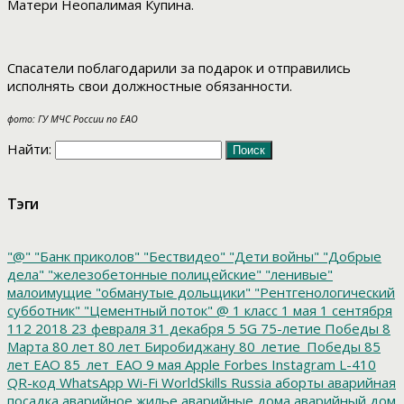
Матери Неопалимая Купина.
Спасатели поблагодарили за подарок и отправились
исполнять свои должностные обязанности.
фото: ГУ МЧС России по ЕАО
Найти:
Тэги
"@"
"Банк приколов"
"Бествидео"
"Дети войны"
"Добрые
дела"
"железобетонные полицейские"
"ленивые"
малоимущие
"обманутые дольщики"
"Рентгенологический
субботник"
"Цементный поток"
@
1 класс
1 мая
1 сентября
112
2018
23 февраля
31 декабря
5
5G
75-летие Победы
8
Марта
80 лет
80 лет Биробиджану
80_летие_Победы
85
лет ЕАО
85_лет_ЕАО
9 мая
Apple
Forbes
Instagram
L-410
QR-код
WhatsApp
Wi-Fi
WorldSkills Russia
аборты
аварийная
посадка
аварийное жилье
аварийные дома
аварийный дом