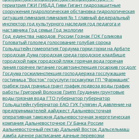
гериатрия
ГЖИ
ГИБДД
Гиви
Гигант
гидрозащитные
сооружения
гидрологическая обстановка
гидрологическая
ситуация
гимназия
гимназия № 1
главный федеральный
инспектор
год культурного наследия
год педагога и
наставника
Год семьи
Год экологии
Год_единства_народов_России
Гознак
ГОК
Голикова
Головатый
гололед
голосование
голубая сорока
Гольдштейн
гомеопатия
Гордума
горки
горки на Арбате
городская Дума
городская среда
городское кладбище
городской парк
городской пляж
горячая вода
горячая
линия
горячее питание
госавтоинспекция
госархив
госдолг
Госдума
госжилинспекция
господдержка
госслужащие
гостиница "Восток"
госуслуги
госхакупки
ГП "Фармация"
грабеж
град
граница
грант
график подвоза воды
график
работы
Григорий Волохов
Грипп
Грудинин
грунтовые
воды
грязная вода
ГТО
губернатор
губернатор
Гольдштейн
губернатор ЕАО
ГУК
Гулягин
Д
давление на
предпринимателей
дайджест
Дальневосточная
оперативная таможня
Дальневосточная энергетическая
компания
Дальневосточное ГУ Банка России
дальневосточный гектар
Дальний Восток
Дальсельмаш
дамба
дачное расписание
дачные перевозки