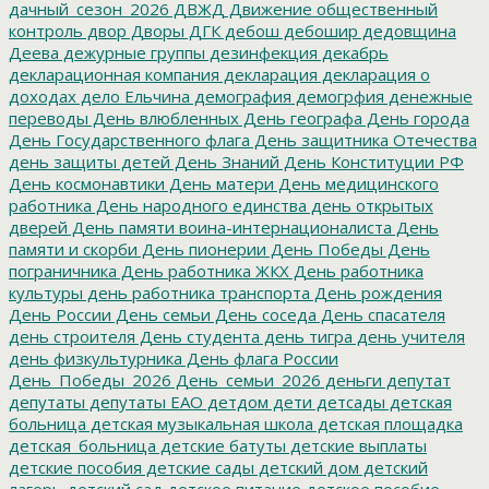
дачный_сезон_2026
ДВЖД
Движение общественный
контроль
двор
Дворы
ДГК
дебош
дебошир
дедовщина
Деева
дежурные группы
дезинфекция
декабрь
декларационная компания
декларация
декларация о
доходах
дело Ельчина
демография
демогрфия
денежные
переводы
День влюбленных
День географа
День города
День Государственного флага
День защитника Отечества
день защиты детей
День Знаний
День Конституции РФ
День космонавтики
День матери
День медицинского
работника
День народного единства
день открытых
дверей
День памяти воина-интернационалиста
День
памяти и скорби
День пионерии
День Победы
День
пограничника
День работника ЖКХ
День работника
культуры
день работника транспорта
День рождения
День России
День семьи
День соседа
День спасателя
день строителя
День студента
день тигра
день учителя
день физкультурника
День флага России
День_Победы_2026
День_семьи_2026
деньги
депутат
депутаты
депутаты ЕАО
детдом
дети
детсады
детская
больница
детская музыкальная школа
детская площадка
детская_больница
детские батуты
детские выплаты
детские пособия
детские сады
детский дом
детский
лагерь
детский сад
детское питание
детское пособие