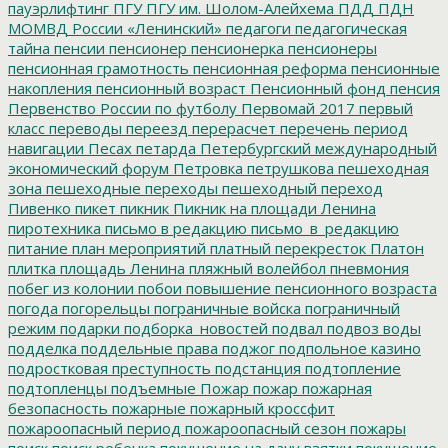
пауэрлифтинг
ПГУ
ПГУ им. Шолом-Алейхема
ПДД
ПДН
МОМВД России «Ленинский»
педагоги
педагогическая
тайна
пенсии
пенсионер
пенсионерка
пенсионеры
пенсионная грамотность
пенсионная реформа
пенсионные
накопления
пенсионный возраст
Пенсионный фонд
пенсия
Первенство России по футболу
Первомай 2017
первый
класс
переводы
переезд
перерасчет
перечень
период
навигации
Песах
петарда
Петербургский международный
экономический форум
Петровка
петрушкова
пешеходная
зона
пешеходные переходы
пешеходный переход
Пивенко
пикет
пикник
Пикник на площади Ленина
пиротехника
письмо в редакцию
письмо_в_редакцию
питание
план мероприятий
платный перекресток
Платон
плитка
площадь Ленина
пляжный волейбол
пневмония
побег из колонии
побои
повышение пенсионного возраста
погода
погорельцы
пограничные войска
пограничный
режим
подарки
подборка_новостей
подвал
подвоз воды
подделка
поддельные права
поджог
подпольное казино
подростковая преступность
подстанция
подтопление
подтопленцы
подъемные
Пожар
пожар
пожарная
безопасность
пожарные
пожарный кроссфит
пожароопасный период
пожароопасный сезон
пожары
поиск
поиск ребенка
покушение на дачу взятки
покушение