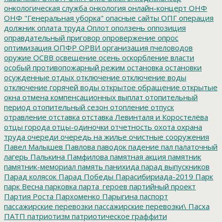
онкологическая служба
онкология
онлайн-концерт
ОНФ
ОНФ "Генеральная уборка"
опасные сайты
ОПГ
операция
должник
оплата труда
Оплот
оползень
оппозиция
оправдательный приговор
опровержение
опрос
оптимизация
ОПФР
ОРВИ
организация пчеловодов
оружие
ОСВВ
освещение
осень
оскорбление власти
особый противопожарный режим
остановка
остановки
осужденные
отдых
отключение
отключение воды
отключение горячей воды
открытое обращение
открытые
окна
отмена компенсационных выплат
отопительный
период
отопительный сезон
отопление
отпуск
отравление
отставка
отставка Левинталя и Коростелёва
отцы города
отцы-одиночки
отчетность
охота
охрана
труда
очереди
очередь на жилье
очистные сооружения
Павел Малышев
Павлова
паводок
падение
пал
палаточный
лагерь
Палькина
Памфилова
памятная акция
памятник
памятник-мемориал
память
панихида
парад выпускников
Парад колясок
Парад Победы
Парасибириада-2019
Парк
парк Весна
парковка
парта_героев
партийный проект
Партия Роста
Пархоменко
Парыгина
паспорт
пассажирские перевозки
пассажирские перевозки\
Пасха
ПАТП
патриотизм
патриотическое граффити