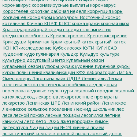
коронавирус
коронавирусные выплаты
коронаврус
Коростелев
короткая рабочая неделя
коррупция
корь
Косвинцев
космодром
космодром_Восточный
космос
котельная
Кочмар
КПРФ
КПСС
кража
кражи
красная икра
Краснодарский край
кредит
кредитная амнистия
кредитоспособность
Кремль
креозот
Крещение
кризис
Крик души
Криминал
Крым
крытый каток
крытый_каток
КСН
КТ-исследование
Кубок лосося
КУГИ
КУГИ ЕАО
Кудесник
кудо
кулинария
Кульдкр
Кульдур
культура
культурно досуговый центр
купальный сезон
купальный_сезон
купюры
Кураж
курение
Куренков
курсы
курсы повышения квалификации
КФХ
лаборатория
Лаг ба-
Омер
лагерь
Лагошина
лайк
ЛДПР
Левинталь
Легкая
атлетика
легкоатлетическая пробежка
лед
ледовая
переправа
ледовые скульптуры
ледовый городок
ледовый
каток
ледоход
лекарства
лекарственные препараты
лекарство
Ленинская ЦРБ
Ленинский район
Ленинское
Ленинское сельское поселение
Леонид Школьник
лес
леса
лесной пожар
лесные пожары
лесопилка
летние
каникулы
лето
лето_2026
лжетерроризм
лимон
литература
Лицей
лицей № 23
личный прием
логистический комплеск
ложный вызов
ложный донос