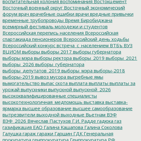
воспитательная колония
воспоминания
Востокцемент
Восточный военный округ
Восточный экономический
форум
врач
врачебные ошибки
врачи
вредные привычки
временные трубопроводы
Время Биробиджана
всемирный фестиваль молодежи и студентов
Всероссийская перепись населения
Всероссийская
спартакиада пенсионеров
Всероссийский день ходьбы
Всероссийский конкурс
встреча_с_населением
ВТБъ
ВУЗ
ВЦИОМ
выборы
выборы 2017
выборы губернатора
выборы мэра
выборы ректора
выборы_2019
выборы_2021
выборы_2026
выборы_губернатора
выборы_депутатов_2019
выборы_мэра
выборы-2018
выборы-2019
вывоз мусора
выгребные ямы
вымогательство
выпас скота
выплата
выплаты
выплаты за
урожай
выпускники
выпускной
выпускной_2026
высококвалифицированные специалисты
высокотехнологичная_медпомощь
выставка
выставка-
ярмарка
высшее образование
высшее самообразование
вытрезвители
выходной
выходные
Вьетнам
ВЭФ
ВЭФ_2026
Вячеслав Пастухов
Г.И. Радде
гадюка
газ
газификация ЕАО
Галина Кашапова
Галина Соколова
Галушка
гараж
гаражи
Гаршин
ГДК
Генеральная
прокуратура
генпрокуратура
Генпрокуратура РФ