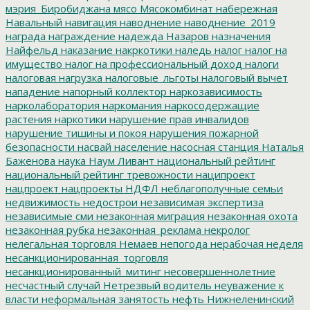
мэрия_Биробиджана
мясо
Мясокомбинат
набережная
Навальный
навигация
наводнение
наводнение_2019
награда
награждение
надежда
Назаров
назначения
Найфельд
наказание
накркотики
наледь
налог
налог на
имущество
налог на профессиональный доход
налоги
налоговая нагрузка
налоговые_льготы
налоговый вычет
нападение
напорный коллектор
наркозависимость
нарколаборатория
наркомания
наркосодержащие
растения
наркотики
нарушение прав инвалидов
нарушение тишины и покоя
нарушения пожарной
безопасности
насвай
население
насосная станция
Наталья
Баженова
наука
Наум Ливант
национальный рейтинг
национальный рейтинг тревожности
наципроект
нацпроект
нацпроекты
НДФЛ
неблагополучные семьи
недвижимость
недострои
независимая экспертиза
независимые сми
незаконная миграция
незаконная охота
незаконная рубка
незаконная_реклама
некролог
нелегальная торговля
Немаев
непогода
нерабочая неделя
несанкционированная_торговля
несанкционированный_митинг
несовершеннолетние
несчастный случай
Нетрезвый водитель
неуважение к
власти
неформальная занятость
нефть
Нижнеленинский