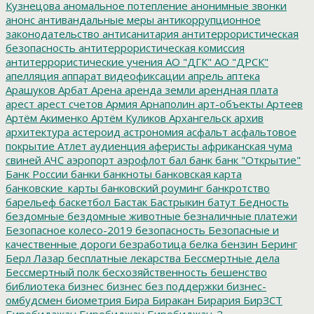
Кузнецова
аномальное потепление
анонимные звонки
анонс
антивандальные меры
антикоррупционное
законодательство
антисанитария
антитеррористическая
безопасность
антитеррористическая комиссия
антитеррористические учения
АО "ДГК"
АО "ДРСК"
апелляция
аппарат видеофиксации
апрель
аптека
Арашуков
Арбат
Арена
аренда земли
арендная плата
арест
арест счетов
Армия
Арнаполин
арт-объекты
Артеев
Артём Акименко
Артём Куликов
Архангельск
архив
архитектура
астероид
астрономия
асфальт
асфальтовое
покрытие
Атлет
аудиенция
аферисты
африканская чума
свиней
АЧС
аэропорт
аэрофлот
бал
банк
банк "Открытие"
Банк России
банки
банкноты
банковская карта
банковские_карты
банковский роуминг
банкротство
барельеф
баскетбол
Бастак
Бастрыкин
батут
Бедность
бездомные
бездомные животные
безналичные платежи
Безопасное колесо-2019
безопасность
Безопасные и
качественные дороги
безработица
белка
бензин
Беринг
Берл Лазар
бесплатные лекарства
Бессмертные дела
Бессмертный полк
бесхозяйственность
бешенство
библиотека
бизнес
бизнес без поддержки
бизнес-
омбудсмен
биометрия
Бира
Биракан
Бирария
БирЗСТ
Биробидажан
Биробиджан
Биробиджан-2