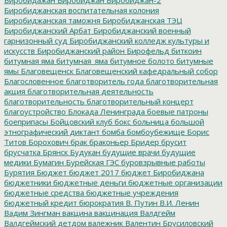
Биробиджанская воспитательная колония
Биробиджанская таможня
Биробиджанская ТЭЦ
Биробиджанский Арбат
Биробиджанский военный
гарнизонный суд
Биробиджанский колледж культуры и
искусств
Биробиджанский район
Бирофельд
биткоин
битумная яма
битумная_яма
битумное болото
битумные
ямы
Благовещенск
Благовещенский кафедральный собор
Благословенное
благотворитель года
благотворительная
акция
благотворительная деятельность
благотворительность
благотворительный концерт
благоустройство
Блокада Ленинграда
боевые патроны
боеприпасы
Бойцовский клуб
бокс
больница
большой
этнографический диктант
бомба
бомбоубежище
Борис
Титов
Борохович
брак
браконьер
Бридер
брусит
брусчатка
Брянск
Будукан
будущие врачи
будущие
медики
Бумагин
Бурейская ГЭС
буровзрывные работы
Бурятия
Бюджет
бюджет 2017
бюджет Биробиджана
бюджетники
бюджетные деньги
бюджетные организации
бюджетные средства
бюджетные учреждения
бюджетный кредит
бюрократия
В. Путин
В.И. Ленин
Вадим Зингман
вакцина
вакцинация
Валдгейм
Валдгеймский детдом
валежник
Валентин Брусиловский