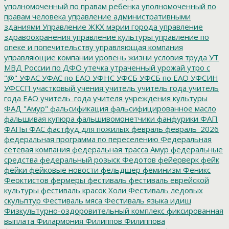
уполномоченный по правам ребенка
уполномоченный по
правам человека
управление административными
зданиями
Управление ЖКХ мэрии города
управление
здравоохранения
управление культуры
управление по
опеке и попечительству
управляющая компания
управляющие компании
уровень жизни
условия труда
УТ
МВД России по ДФО
утечка
утраченный урожай
утро с
"@"
УФАС
УФАС по ЕАО
УФНС
УФСБ
УФСБ по ЕАО
УФСИН
УФССП
участковый
учения
учитель
учитель года
учитель
года ЕАО
учитель_года
учителя
учреждения культуры
ФАД "Амур"
фальсификация
фальсифицированное масло
фальшивая купюра
фальшивомонетчики
фанфурики
ФАП
ФАПы
ФАС
фастфуд для пожилых
февраль
февраль_2026
федеральная программа по переселению
Федеральная
сетевая компания
федеральная трасса Амур
федеральные
средства
федеральный розыск
Федотов
фейерверк
фейк
фейки
фейковые новости
фельдшер
феминизм
Феникс
Феоктистов
фермеры
фестиваль
фестиваль еврейской
культуры
фестиваль красок Холи
Фестиваль ледовых
скульптур
Фестиваль мяса
Фестиваль языка идиш
Физкультурно-оздоровительный комплекс
фиксированная
выплата
Филармония
Филиппов
Филиппова