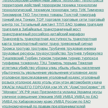
территория действий
терроризм
техника
технологии
технологический_техникум
технопарк
тигр
ТИК
Тимченко
Тихомиров
ТКО
Тлустенко
товары
Толстой
томограф
тонкий лед
Тонких
ТОР
торговля
торговые сети
торговый
центр
тос
Тотальный диктант
ТПП ЕАО
травма
трагедия
трагедия в Забайкалье
трансграничный мост
трансграничный российско-китайский марафон
Транснефть
транспортная доступность
транспортная
карта
транспортный налог
траур
тревожный сигнал
Тромса
тротуар
тротуары
Трубачев
трудовая книжка
трудовые ресурсы
трудоустройство
Трутнев
туберкулез
Тукалевский
Турбин
туризм
туризмм
турнир
турпоход
турфирма
тхэквондо
ТЭЦ
Тюмень
тюрьма
Тяжелая
атлетика
убийство
уборка улиц
убыль
убыль населения
убыточность
увольнение
увольнения
уголовное дело
уголовное преследование
уголовный кодекс
уголовный
розыск
уголоное дело
уголь
угон
угон автомобиля
удача
УЖАСЫ НАШЕГО ГОРОДКА
узи
УК
УК "ДомСтроСервис"
УК
"Монарх"
УК РФ
указ Президента
укладка
Украина
укусы
уличное освещение
Улюкаев
УМВ
УМВД
УМВД по ЕАО
УМВД по Хабаровскому краю
УМВД России по ЕАО
уполномоченный по правам предпринимателей