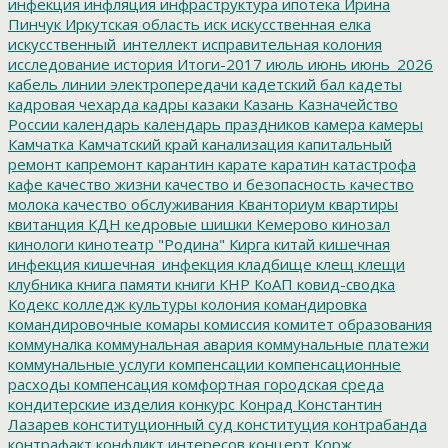
инфекция
инфляция
инфраструктура
ипотека
Ирина
Пинчук
Иркутская область
иск
искусственная елка
искусственный_интеллект
исправительная колония
исследование
история
Итоги-2017
июль
июнь
июнь_2026
кабель линии электропередачи
кадетский бал
кадеты
кадровая чехарда
кадры
казаки
Казань
Казначейство
России
календарь
календарь праздников
камера
камеры
Камчатка
Камчатский край
канализация
капитальный
ремонт
капремонт
карантин
карате
каратин
катастрофа
кафе
качество жизни
качество и безопасность
качество
молока
качество обслуживания
Кванториум
квартиры
квитанция
КДН
кедровые шишки
Кемерово
кинозал
кинологи
кинотеатр "Родина"
Кирга
китай
кишечная
инфекция
кишечная_инфекция
кладбище
клещ
клещи
клубника
книга памяти
книги
КНР
КоАП
ковид-сводка
Кодекс
колледж культуры
колония
командировка
командировочные
комары
комиссия
комитет образования
коммуналка
коммунальная авария
коммунальные платежи
коммунальные услуги
компенсации
компенсационные
расходы
компенсация
комфортная городская среда
кондитерские изделия
конкурс
Конрад
Константин
Лазарев
конституционный суд
конституция
контрабанда
контрафакт
конфликт интересов
концерт
Корж