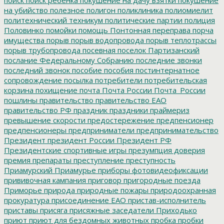
на убийство
полезное
полигон
поликлиника
полиомиелит
политехнический техникум
политические партии
полиция
Половинко
помойки
помощь
Понтонная переправа
порча
имущества
порыв
порыв водопровода
порыв теплотрассы
порыв трубопровода
посевная
поселок Партизанский
послание Федеральному Собранию
последние звонки
последний звонок
пособие
пособия
постинтернатное
сопровождение
посылка
потребители
потребительская
корзина
похищение
почта
Почта России
Почта_России
пошлины
правительство
правительство ЕАО
правительство РФ
праздник
праздники
праймериз
превышение скорости
предостережение
предпенсионер
предпенсионеры
предприниматели
предпринимательство
Президент
президент России
Президент РФ
Президентские спортивные игры
презумпция доверия
премия
препараты
преступление
преступность
Приамурский
Приамурье
приборы фотовидеофиксации
прививочная кампания
приговор
пригородные поезда
Приморье
природа
природные пожары
природоохранная
прокуратура
присоединение ЕАО
пристав-исполнитель
приставы
присяга
присяжные заседатели
Приходько
приют
приют для бездомных животных
пробка
пробки