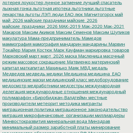
лотерея
лоукостер
лунное затмение
лучший спасатель
лыжная гонка
льготная ипотека
льготники
льготные
лекарства
льготы
ЛЭП
люди ЕАО
люк
Магнитогорск
май
май_2026
майские праздники
майские_2026
майские_праздники_2026
МАК-2019
Мак-2020
Мак-2021
Макаров
Максим Акимов
Максим Семенов
Максим Шупиков
макулатура
Мама-предприниматель
Мамедов
маммография
мамография
мандарин
мандарины
Марвин
Токайер
Мария Костюк
Марк Кауфман
маркировка товаров
Марковский
март
март_2026
маска
Масленица
масочный
режим
массовое сокращение
Матвиенко
материнский
капитал
маткапитал
Махинько
Маяк
МВД
медаль
Медведев
медведь
медики
Медицина
медицина_ЕАО
медицинские маски
медицинский класс
медоборудование
медосмотр
медработники
медсестры
международная
делегация
международные отношения
международный
полумарафон «Биробиджан-Валдгейм»
местные
производители
метеорит
методика
мигранты
миграционная политика
миграционное законодательство
миграция
микрофинансовые_организации
миллиардеры
Минвостокразвития
минеральная вода
Минздрав
минимальный размер заработной платы
минирование
министерство образования и науки РФ
Министерство