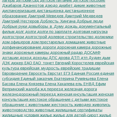
Джабаров
Джанхотов
дзюдо
диабет
дикие животные
диспансеризация
дистанционка
дистанционное
образование
Дмитрий Меведев
Дмитрий Медведев
Дмитрий Нестеров
Доблесть_Хингана
Добрые люди
Добрые руки
довыборы_в_Думу
дождь
документальный
фильм
долг
долги
долги по зарплате
долговая нагрузка
долгострои
долгострой
долевое строительство
должники
дом офицеров
дом престарелых
домашние животные
допфинансирование
дороги
дорожная камера
дорожные
знаки
дорожные камеры
дорожный радар
ДОСААФ
дотации
доход
доходы
ДПС
дрова
ДТП
дтп
Дудин
дым
ДЭК
дюкер
ЕАО
ЕАО_тонет
Евгений Коростелев
еврейская
культура
еврейская_мудрость
еврейские традиции
Евровидение
Евросеть
Еврстат
ЕГЭ
Единая Россия
единая
субсидия
Единый заказчик
Екатерина Румянцева
Елена
Басова
Елена Князева
Елена Хахалева
ель
ЕНВД
Ефим
Вепринский
жалоба
жд переезд
железная дорога
железнодорожный переезд
женская кнсультация
женская
консультация
жестокое обращение с детьми
жестокое
обращение с животными
жестокость
живодер
живопись
животноводство
животные
жилищные сертификаты
жилищные условия
жилье
жилье для детей-сирот
жильё