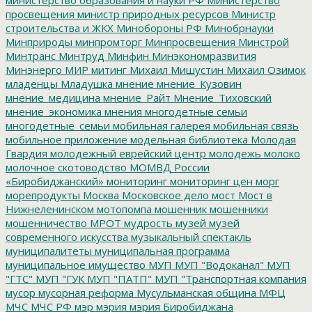
просвещения
министр природных ресурсов
Министр
строительства и ЖКХ
Минобороны РФ
Минобрнауки
Минприроды
минпромторг
Минпросвещения
Минстрой
Минтранс
Минтруд
Минфин
Минэкономразвития
Минэнерго
МИР
митинг
Михаил Мишустин
Михаил Озимок
младенцы
Младушка
мнение
мнение_Кузовин
мнение_медицина
мнение_Райт
Мнение_Тиховский
мнение_экономика
мнения
многодетные семьи
многодетные_семьи
мобильная галерея
мобильная связь
мобильное приложение
модельная библиотека
Молодая
Гвардия
молодежный еврейский центр
молодежь
молоко
молочное скотоводство
МОМВД России
«Биробиджанский»
мониторинг
мониторинг цен
морг
морепродукты
Москва
Московское дело
мост
Мост в
Нижнеленинском
мотопомпа
мошенник
мошенники
мошенничество
МРОТ
мудрость
музей
музей
современного искусства
музыкальный спектакль
муниципалитеты
муниципальная программа
муниципальное имущество
МУП
МУП "Водоканал"
МУП
"ГТС"
МУП "ГУК
МУП "ПАТП"
МУП "Транспортная компания
мусор
мусорная реформа
Мусульманская община
МФЦ
МЧС
МЧС РФ
мэр
мэрия
мэрия Биробиджана