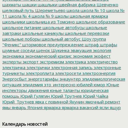
шахматы
шашки
шашлыки
швейная фабрика
Шевченко
шелковый путь
Шереметьево
школа
школа № 10
школа №
11
школа № 4
школа № 9
школы
школьная ярмарка
школьники
школьница из Томсино
школьное образование
школьное питание
школьные автобусы
школьные
завтраки
школьные каникулы
школьные перевозки
школьные поборы
школьный автобус
Шоу группа
"Феникс"
штормовое предупреждение
штраф
штрафы
шумные соседи
щенок
Щукинка
эвакуация
экология
экономика
экономический кризис
экономия
экофест
эксперты
экспорт
экстремизм
электрика
электричество
электричка
электрички
электронная запись
электронные
турникеты
электроплита
электросети
электроэнергия
Энергосбыт
энерготарифы
энкаунтер
эпидемиологическая
ситуация
эпидемия
это_интересно
юбилей
юмор
Юные
инспекторы движения
юные таланты
юридическая
помощь
Юрий Гулягин
Юрий Трутнев
Юрий Чайка
Юрий_Трутнев
явка с повинной
Якунин
ямочный ремонт
ямы
январь
Япония
ярмарка
ярмарка вакансий
ясли
ящур
Календарь новостей