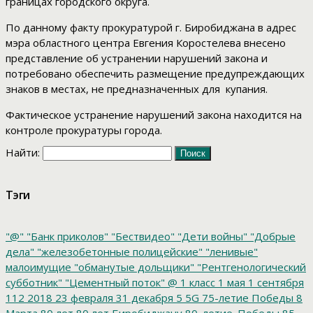
границах городского округа.
По данному факту прокуратурой г. Биробиджана в адрес
мэра областного центра Евгения Коростелева внесено
представление об устранении нарушений закона и
потребовано обеспечить размещение предупреждающих
знаков в местах, не предназначенных для купания.
Фактическое устранение нарушений закона находится на
контроле прокуратуры города.
Найти:
Тэги
"@"
"Банк приколов"
"Бествидео"
"Дети войны"
"Добрые
дела"
"железобетонные полицейские"
"ленивые"
малоимущие
"обманутые дольщики"
"Рентгенологический
субботник"
"Цементный поток"
@
1 класс
1 мая
1 сентября
112
2018
23 февраля
31 декабря
5
5G
75-летие Победы
8
Марта
80 лет
80 лет Биробиджану
80_летие_Победы
85