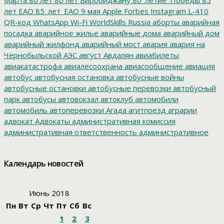
лет ЕАО
85_лет_ЕАО
9 мая
Apple
Forbes
Instagram
L-410
QR-код
WhatsApp
Wi-Fi
WorldSkills Russia
аборты
аварийная
посадка
аварийное жилье
аварийные дома
аварийный дом
аварийный жилфонд
аварийный мост
авария
авария на
Чернобыльской АЭС
август
Авдалян
авиабилеты
авиакатастрофа
авиалесоохрана
авиасообщение
авиация
автобус
автобусная остановка
автобусные войны
автобусные остановки
автобусные перевозки
автобусный
парк
автобусы
автовокзал
автоклуб
автомобили
автомобиль
автоперевозки
Агада
агитпоезд
аграрии
адвокат
Адвокаты
административная комиссия
административная ответственность
административное
дело
администрация президента
азартные игры
азимут
АЗС
Акименко
активист
акция
акция протеста
Александр
Календарь новостей
Буксман
Александр Винников
Александр Головатый
Александр Золотухин
Александр Козлов
Александр
Левинталь
Александр Ливенталь
Александр Романов
Июнь 2018
Александр Соловьев
Александр Чаплыгин
Александра
Пн
Вт
Ср
Чт
Пт
Сб
Вс
Филиппова
Алексей Корниенко
Алексей Навальный
1
2
3
Алексей Хозяйский
Алексей Черный
Алеппо
алименты