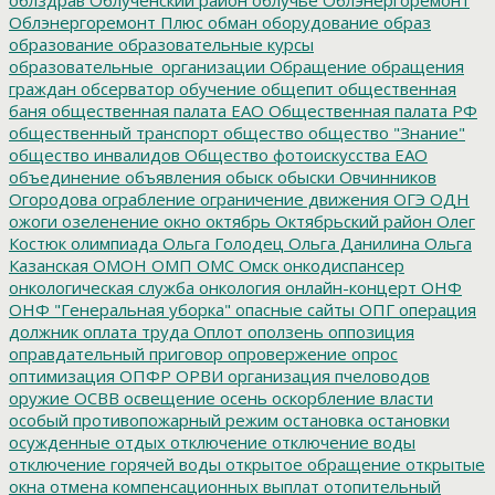
Облэнергоремонт Плюс
обман
оборудование
образ
образование
образовательные курсы
образовательные_организации
Обращение
обращения
граждан
обсерватор
обучение
общепит
общественная
баня
общественная палата ЕАО
Общественная палата РФ
общественный транспорт
общество
общество "Знание"
общество инвалидов
Общество фотоискусства ЕАО
объединение
объявления
обыск
обыски
Овчинников
Огородова
ограбление
ограничение движения
ОГЭ
ОДН
ожоги
озеленение
окно
октябрь
Октябрьский район
Олег
Костюк
олимпиада
Ольга Голодец
Ольга Данилина
Ольга
Казанская
ОМОН
ОМП
ОМС
Омск
онкодиспансер
онкологическая служба
онкология
онлайн-концерт
ОНФ
ОНФ "Генеральная уборка"
опасные сайты
ОПГ
операция
должник
оплата труда
Оплот
оползень
оппозиция
оправдательный приговор
опровержение
опрос
оптимизация
ОПФР
ОРВИ
организация пчеловодов
оружие
ОСВВ
освещение
осень
оскорбление власти
особый противопожарный режим
остановка
остановки
осужденные
отдых
отключение
отключение воды
отключение горячей воды
открытое обращение
открытые
окна
отмена компенсационных выплат
отопительный