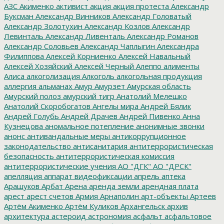
АЗС
Акименко
активист
акция
акция протеста
Александр
Буксман
Александр Винников
Александр Головатый
Александр Золотухин
Александр Козлов
Александр
Левинталь
Александр Ливенталь
Александр Романов
Александр Соловьев
Александр Чаплыгин
Александра
Филиппова
Алексей Корниенко
Алексей Навальный
Алексей Хозяйский
Алексей Черный
Алеппо
алименты
Алиса
алкоголизация
Алкоголь
алкогольная продукция
аллергия
альманах
Амур
Амурзет
Амурская область
Амурский полоз
амурский тигр
Анатолий Мелешко
Анатолий Скоробогатов
Ангелы мира
Андрей Бялик
Андрей Голубь
Андрей Драчев
Андрей Пивенко
Анна
Кузнецова
аномальное потепление
анонимные звонки
анонс
антивандальные меры
антикоррупционное
законодательство
антисанитария
антитеррористическая
безопасность
антитеррористическая комиссия
антитеррористические учения
АО "ДГК"
АО "ДРСК"
апелляция
аппарат видеофиксации
апрель
аптека
Арашуков
Арбат
Арена
аренда земли
арендная плата
арест
арест счетов
Армия
Арнаполин
арт-объекты
Артеев
Артём Акименко
Артём Куликов
Архангельск
архив
архитектура
астероид
астрономия
асфальт
асфальтовое