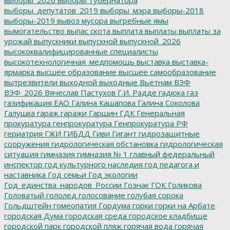
выборы_депутатов_2019
выборы_мэра
выборы-2018
выборы-2019
вывоз мусора
выгребные ямы
вымогательство
выпас скота
выплата
выплаты
выплаты за
урожай
выпускники
выпускной
выпускной_2026
высококвалифицированные специалисты
высокотехнологичная_медпомощь
выставка
выставка-
ярмарка
высшее образование
высшее самообразование
вытрезвители
выходной
выходные
Вьетнам
ВЭФ
ВЭФ_2026
Вячеслав Пастухов
Г.И. Радде
гадюка
газ
газификация ЕАО
Галина Кашапова
Галина Соколова
Галушка
гараж
гаражи
Гаршин
ГДК
Генеральная
прокуратура
генпрокуратура
Генпрокуратура РФ
гериатрия
ГЖИ
ГИБДД
Гиви
Гигант
гидрозащитные
сооружения
гидрологическая обстановка
гидрологическая
ситуация
гимназия
гимназия № 1
главный федеральный
инспектор
год культурного наследия
год педагога и
наставника
Год семьи
Год экологии
Год_единства_народов_России
Гознак
ГОК
Голикова
Головатый
гололед
голосование
голубая сорока
Гольдштейн
гомеопатия
Гордума
горки
горки на Арбате
городская Дума
городская среда
городское кладбище
городской парк
городской пляж
горячая вода
горячая