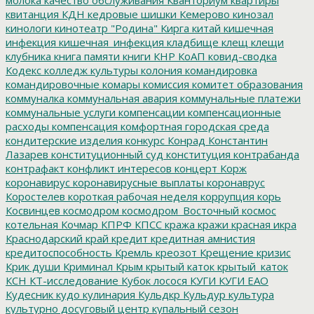
квитанция
КДН
кедровые шишки
Кемерово
кинозал
кинологи
кинотеатр "Родина"
Кирга
китай
кишечная
инфекция
кишечная_инфекция
кладбище
клещ
клещи
клубника
книга памяти
книги
КНР
КоАП
ковид-сводка
Кодекс
колледж культуры
колония
командировка
командировочные
комары
комиссия
комитет образования
коммуналка
коммунальная авария
коммунальные платежи
коммунальные услуги
компенсации
компенсационные
расходы
компенсация
комфортная городская среда
кондитерские изделия
конкурс
Конрад
Константин
Лазарев
конституционный суд
конституция
контрабанда
контрафакт
конфликт интересов
концерт
Корж
коронавирус
коронавирусные выплаты
коронаврус
Коростелев
короткая рабочая неделя
коррупция
корь
Косвинцев
космодром
космодром_Восточный
космос
котельная
Кочмар
КПРФ
КПСС
кража
кражи
красная икра
Краснодарский край
кредит
кредитная амнистия
кредитоспособность
Кремль
креозот
Крещение
кризис
Крик души
Криминал
Крым
крытый каток
крытый_каток
КСН
КТ-исследование
Кубок лосося
КУГИ
КУГИ ЕАО
Кудесник
кудо
кулинария
Кульдкр
Кульдур
культура
культурно досуговый центр
купальный сезон