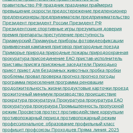
правительство РФ
праздник
праздники
праймериз
превышение скорости
предостережение
предпенсионер
предпенсионеры
предприниматели
предпринимательство
Президент
президент России
Президент РФ
Президентские спортивные игры
презумпция доверия
премия
препараты
преступление
преступность
Приамурский
Приамурье
приборы фотовидеофиксации
прививочная кампания
приговор
пригородные поезда
Приморье
природа
природные пожары
природоохранная
прокуратура
присоединение ЕАО
пристав-исполнитель
приставы
присяга
присяжные заседатели
Приходько
приют
приют для бездомных животных
пробка
пробки
проблемы
провал
проверка
прогноз
прогноз погоды
программа переселения
программа реновации
продолжительность жизни
продуктовые карточки
проезд
прожиточный минимум
производство
происшествие
прократура
прокуратруа
Прокуратура
прокуратура ЕАО
прокуратуура
прокураура
Промышленность
пропускной
режим
Просветов
протест
противодействие коррупции
противопожарный период
противопожарный режим
профессиональное_образование
профильный класс
профицит
профсоюзы
Проходцев
Пряма_линия_2025