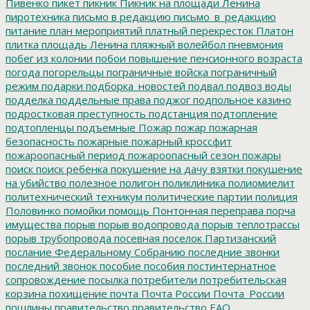
Пивенко
пикет
пикник
Пикник на площади Ленина
пиротехника
письмо в редакцию
письмо_в_редакцию
питание
план мероприятий
платный перекресток
Платон
плитка
площадь Ленина
пляжный волейбол
пневмония
побег из колонии
побои
повышение пенсионного возраста
погода
погорельцы
пограничные войска
пограничный
режим
подарки
подборка_новостей
подвал
подвоз воды
подделка
поддельные права
поджог
подпольное казино
подростковая преступность
подстанция
подтопление
подтопленцы
подъемные
Пожар
пожар
пожарная
безопасность
пожарные
пожарный кроссфит
пожароопасный период
пожароопасный сезон
пожары
поиск
поиск ребенка
покушение на дачу взятки
покушение
на убийство
полезное
полигон
поликлиника
полиомиелит
политехнический техникум
политические партии
полиция
Половинко
помойки
помощь
Понтонная переправа
порча
имущества
порыв
порыв водопровода
порыв теплотрассы
порыв трубопровода
посевная
поселок Партизанский
послание Федеральному Собранию
последние звонки
последний звонок
пособие
пособия
постинтернатное
сопровождение
посылка
потребители
потребительская
корзина
похищение
почта
Почта России
Почта_России
пошлины
правительство
правительство ЕАО