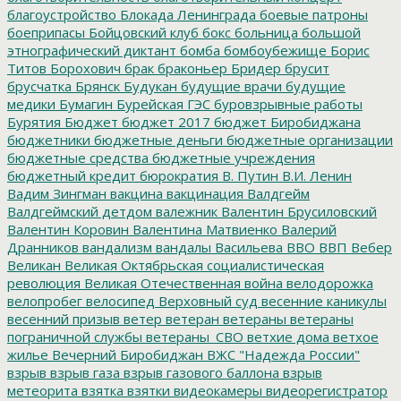
благоустройство
Блокада Ленинграда
боевые патроны
боеприпасы
Бойцовский клуб
бокс
больница
большой
этнографический диктант
бомба
бомбоубежище
Борис
Титов
Борохович
брак
браконьер
Бридер
брусит
брусчатка
Брянск
Будукан
будущие врачи
будущие
медики
Бумагин
Бурейская ГЭС
буровзрывные работы
Бурятия
Бюджет
бюджет 2017
бюджет Биробиджана
бюджетники
бюджетные деньги
бюджетные организации
бюджетные средства
бюджетные учреждения
бюджетный кредит
бюрократия
В. Путин
В.И. Ленин
Вадим Зингман
вакцина
вакцинация
Валдгейм
Валдгеймский детдом
валежник
Валентин Брусиловский
Валентин Коровин
Валентина Матвиенко
Валерий
Дранников
вандализм
вандалы
Васильева
ВВО
ВВП
Вебер
Великан
Великая Октябрьская социалистическая
революция
Великая Отечественная война
велодорожка
велопробег
велосипед
Верховный суд
весенние каникулы
весенний призыв
ветер
ветеран
ветераны
ветераны
пограничной службы
ветераны_СВО
ветхие дома
ветхое
жилье
Вечерний Биробиджан
ВЖС "Надежда России"
взрыв
взрыв газа
взрыв газового баллона
взрыв
метеорита
взятка
взятки
видеокамеры
видеорегистратор