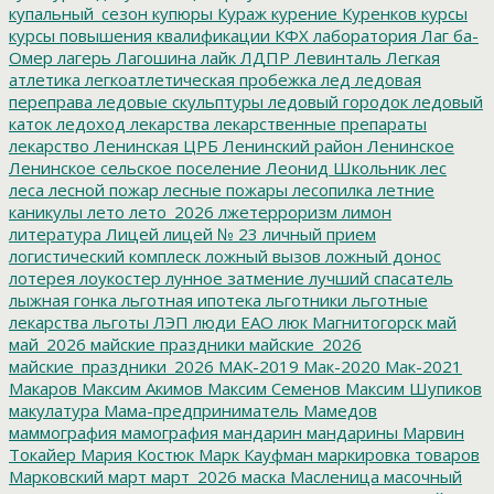
купальный_сезон
купюры
Кураж
курение
Куренков
курсы
курсы повышения квалификации
КФХ
лаборатория
Лаг ба-
Омер
лагерь
Лагошина
лайк
ЛДПР
Левинталь
Легкая
атлетика
легкоатлетическая пробежка
лед
ледовая
переправа
ледовые скульптуры
ледовый городок
ледовый
каток
ледоход
лекарства
лекарственные препараты
лекарство
Ленинская ЦРБ
Ленинский район
Ленинское
Ленинское сельское поселение
Леонид Школьник
лес
леса
лесной пожар
лесные пожары
лесопилка
летние
каникулы
лето
лето_2026
лжетерроризм
лимон
литература
Лицей
лицей № 23
личный прием
логистический комплеск
ложный вызов
ложный донос
лотерея
лоукостер
лунное затмение
лучший спасатель
лыжная гонка
льготная ипотека
льготники
льготные
лекарства
льготы
ЛЭП
люди ЕАО
люк
Магнитогорск
май
май_2026
майские праздники
майские_2026
майские_праздники_2026
МАК-2019
Мак-2020
Мак-2021
Макаров
Максим Акимов
Максим Семенов
Максим Шупиков
макулатура
Мама-предприниматель
Мамедов
маммография
мамография
мандарин
мандарины
Марвин
Токайер
Мария Костюк
Марк Кауфман
маркировка товаров
Марковский
март
март_2026
маска
Масленица
масочный