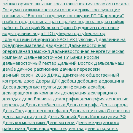
линия
горячее питание
госавтоинспекция
госархив
госдолг
Госдума
госжилинспекция
господдержка
госслужащие
гостиница "Восток"
госуслуги
госхакупки
ГП "Фармация"
грабеж
град
граница
грант
график подвоза воды
график
работы
Григорий Волохов
Грипп
Грудинин
грунтовые
воды
грязная вода
ГТО
губернатор
губернатор
Гольдштейн
губернатор ЕАО
ГУК
Гулягин
Д
давление на
предпринимателей
дайджест
Дальневосточная
оперативная таможня
Дальневосточная энергетическая
компания
Дальневосточное ГУ Банка России
дальневосточный гектар
Дальний Восток
Дальсельмаш
дамба
дачное расписание
дачные перевозки
дачный_сезон_2026
ДВЖД
Движение общественный
контроль
двор
Дворы
ДГК
дебош
дебошир
дедовщина
Деева
дежурные группы
дезинфекция
декабрь
декларационная компания
декларация
декларация о
доходах
дело Ельчина
демография
демогрфия
денежные
переводы
День влюбленных
День географа
День города
День Государственного флага
День защитника Отечества
день защиты детей
День Знаний
День Конституции РФ
День космонавтики
День матери
День медицинского
работника
День народного единства
день открытых