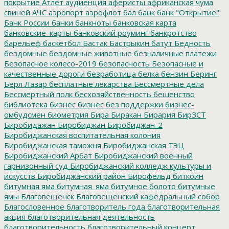
покрытие
Атлет
аудиенция
аферисты
африканская чума
свиней
АЧС
аэропорт
аэрофлот
бал
банк
банк "Открытие"
Банк России
банки
банкноты
банковская карта
банковские_карты
банковский роуминг
банкротство
барельеф
баскетбол
Бастак
Бастрыкин
батут
Бедность
бездомные
бездомные животные
безналичные платежи
Безопасное колесо-2019
безопасность
Безопасные и
качественные дороги
безработица
белка
бензин
Беринг
Берл Лазар
бесплатные лекарства
Бессмертные дела
Бессмертный полк
бесхозяйственность
бешенство
библиотека
бизнес
бизнес без поддержки
бизнес-
омбудсмен
биометрия
Бира
Биракан
Бирария
БирЗСТ
Биробидажан
Биробиджан
Биробиджан-2
Биробиджанская воспитательная колония
Биробиджанская таможня
Биробиджанская ТЭЦ
Биробиджанский Арбат
Биробиджанский военный
гарнизонный суд
Биробиджанский колледж культуры и
искусств
Биробиджанский район
Бирофельд
биткоин
битумная яма
битумная_яма
битумное болото
битумные
ямы
Благовещенск
Благовещенский кафедральный собор
Благословенное
благотворитель года
благотворительная
акция
благотворительная деятельность
благотворительность
благотворительный концерт