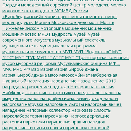
Гвардия
молодежный еврейский центр
молодежь
молоко
молочное скотоводство
МОМВД России
«Биробиджанский»
мониторинг
мониторинг цен
морг
морепродукты
Москва
Московское дело
мост
Мост в
Нижнеленинском
мотопомпа
мошенник
мошенники
мошенничество
МРОТ
мудрость
музей
музей
современного искусства
музыкальный спектакль
муниципалитеты
муниципальная программа
муниципальное имущество
МУП
МУП "Водоканал"
МУП
"ГТС"
МУП "ГУК
МУП "ПАТП"
МУП "Транспортная компания
мусор
мусорная реформа
Мусульманская община
МФЦ
МЧС
МЧС РФ
мэр
мэрия
мэрия Биробиджана
мэрия_Биробиджана
мясо
Мясокомбинат
набережная
Навальный
навигация
наводнение
наводнение_2019
награда
награждение
надежда
Назаров
назначения
Найфельд
наказание
накркотики
наледь
налог
налог на
имущество
налог на профессиональный доход
налоги
налоговая нагрузка
налоговые_льготы
налоговый вычет
нападение
напорный коллектор
наркозависимость
нарколаборатория
наркомания
наркосодержащие
растения
наркотики
нарушение прав инвалидов
нарушение тишины и покоя
нарушения пожарной