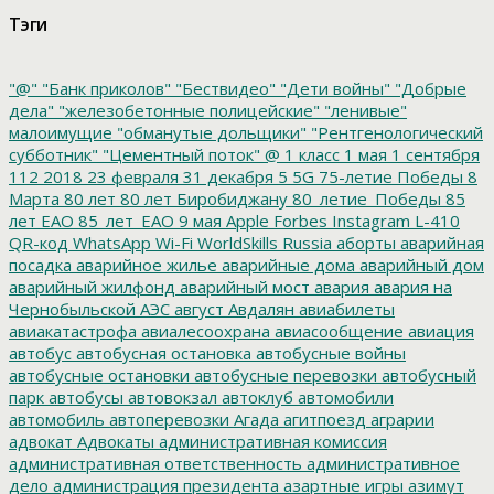
Тэги
"@"
"Банк приколов"
"Бествидео"
"Дети войны"
"Добрые
дела"
"железобетонные полицейские"
"ленивые"
малоимущие
"обманутые дольщики"
"Рентгенологический
субботник"
"Цементный поток"
@
1 класс
1 мая
1 сентября
112
2018
23 февраля
31 декабря
5
5G
75-летие Победы
8
Марта
80 лет
80 лет Биробиджану
80_летие_Победы
85
лет ЕАО
85_лет_ЕАО
9 мая
Apple
Forbes
Instagram
L-410
QR-код
WhatsApp
Wi-Fi
WorldSkills Russia
аборты
аварийная
посадка
аварийное жилье
аварийные дома
аварийный дом
аварийный жилфонд
аварийный мост
авария
авария на
Чернобыльской АЭС
август
Авдалян
авиабилеты
авиакатастрофа
авиалесоохрана
авиасообщение
авиация
автобус
автобусная остановка
автобусные войны
автобусные остановки
автобусные перевозки
автобусный
парк
автобусы
автовокзал
автоклуб
автомобили
автомобиль
автоперевозки
Агада
агитпоезд
аграрии
адвокат
Адвокаты
административная комиссия
административная ответственность
административное
дело
администрация президента
азартные игры
азимут