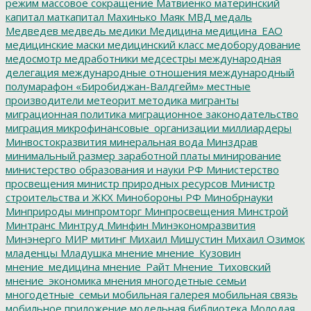
режим
массовое сокращение
Матвиенко
материнский
капитал
маткапитал
Махинько
Маяк
МВД
медаль
Медведев
медведь
медики
Медицина
медицина_ЕАО
медицинские маски
медицинский класс
медоборудование
медосмотр
медработники
медсестры
международная
делегация
международные отношения
международный
полумарафон «Биробиджан-Валдгейм»
местные
производители
метеорит
методика
мигранты
миграционная политика
миграционное законодательство
миграция
микрофинансовые_организации
миллиардеры
Минвостокразвития
минеральная вода
Минздрав
минимальный размер заработной платы
минирование
министерство образования и науки РФ
Министерство
просвещения
министр природных ресурсов
Министр
строительства и ЖКХ
Минобороны РФ
Минобрнауки
Минприроды
минпромторг
Минпросвещения
Минстрой
Минтранс
Минтруд
Минфин
Минэкономразвития
Минэнерго
МИР
митинг
Михаил Мишустин
Михаил Озимок
младенцы
Младушка
мнение
мнение_Кузовин
мнение_медицина
мнение_Райт
Мнение_Тиховский
мнение_экономика
мнения
многодетные семьи
многодетные_семьи
мобильная галерея
мобильная связь
мобильное приложение
модельная библиотека
Молодая