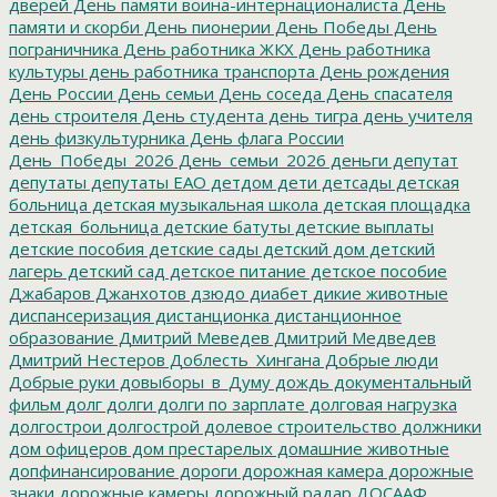
дверей
День памяти воина-интернационалиста
День
памяти и скорби
День пионерии
День Победы
День
пограничника
День работника ЖКХ
День работника
культуры
день работника транспорта
День рождения
День России
День семьи
День соседа
День спасателя
день строителя
День студента
день тигра
день учителя
день физкультурника
День флага России
День_Победы_2026
День_семьи_2026
деньги
депутат
депутаты
депутаты ЕАО
детдом
дети
детсады
детская
больница
детская музыкальная школа
детская площадка
детская_больница
детские батуты
детские выплаты
детские пособия
детские сады
детский дом
детский
лагерь
детский сад
детское питание
детское пособие
Джабаров
Джанхотов
дзюдо
диабет
дикие животные
диспансеризация
дистанционка
дистанционное
образование
Дмитрий Меведев
Дмитрий Медведев
Дмитрий Нестеров
Доблесть_Хингана
Добрые люди
Добрые руки
довыборы_в_Думу
дождь
документальный
фильм
долг
долги
долги по зарплате
долговая нагрузка
долгострои
долгострой
долевое строительство
должники
дом офицеров
дом престарелых
домашние животные
допфинансирование
дороги
дорожная камера
дорожные
знаки
дорожные камеры
дорожный радар
ДОСААФ