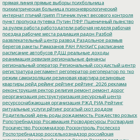
прямая линия
прямые выборы
психбольница
психиатрическая больница
психоневрологический
интернат
птичий грипп
Птичник
пункт весового контроля
пункт пропуска
путевка
Путин
ПФР
Пшеничный
пьянство
за рулем
работа
работодатели
рабочая неделя
рабочая
поездка
рабочие места
радиация
радон
Разбой
развлекательный центр
развод
Раздольное
размыв
берегов
ракеты
Рамазанов
РАН
РАНХиГС
расписание
расписание автобусов
РДШ
реальные доходы
реанимация
ревизия
региональные финансы
региональный оператор
Региональный сосудистый центр
регистратура
регламент
регоператор
регоператор по тко
режим самоизоляции
резиновая квартира
резиновые
квартиры
рейд
рейинг
рейтинг
рейтинг_2026
реклама
реконструкция
ректор
религия
ремонт
ремонт дорог
реорганизация
реструктуризация
ресурсный центр
ресурсоснабжающая организация
РЖД
РИА Рейтинг
ритуальные услуги
рйтинг
рогатый скот
роддом
Родительский день
роды
рождаемость
Рождество
розыск
Ропотребнадзор
Росавиация
Росводресурсы
Росгвардия
Роскачество
Роскомнадзор
Росконтроль
Рослесхоз
Роспотребнадзор
россельхознадзор
российская
экономика
Российский Азимут
Россия
Росстат
рост цен