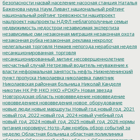
безопасности
насвай
население
насосная станция
Наталья
Баженова
наука
Наум Ливант
национальный рейтинг
национальный рейтинг тревожности
наципроект
нацпроект
нацпроекты
НДФЛ
неблагополучные семьи
недвижимость
недострои
независимая экспертиза
независимые сми
незаконная миграция
незаконная охота
незаконная рубка
незаконная_реклама
некролог
нелегальная торговля
Немаев
непогода
нерабочая неделя
несанкционированная_торговля
несанкционированный_митинг
несовершеннолетние
несчастный случай
Нетрезвый водитель
неуважение к
власти
неформальная занятость
нефть
Нижнеленинский
пункт пропуска
Николаевка
николаевка_памятник
Николаевская районная больница
Николай Канделя
никотин
НК РФ
НКО
НКО «РОКР»
Новая звезда
Новгородская область
нововвведение
нововведение
нововведениея
нововведения
новое_оборудование
новые люди
новые маршруты
Новый год
новый год_2021
новый год_2022
новый год_2024
новый учебный год
новый_год_2024
новый_год_2025
новый_год_2026
нормы
питания
норовирус
Нотр-Дам
ноябрь
обзор событий за
неделю
Областная больница
областная поликлиника
облздрав
Облученский район
облучье
Облэнергоремонт