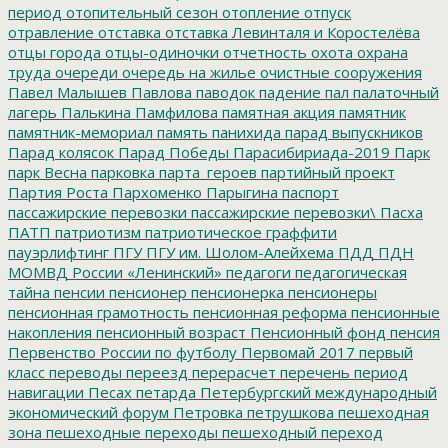
период
отопительный сезон
отопление
отпуск
отравление
отставка
отставка Левинталя и Коростелёва
отцы города
отцы-одиночки
отчетность
охота
охрана
труда
очереди
очередь на жилье
очистные сооружения
Павел Малышев
Павлова
паводок
падение
пал
палаточный
лагерь
Палькина
Памфилова
памятная акция
памятник
памятник-мемориал
память
панихида
парад выпускников
Парад колясок
Парад Победы
Парасибириада-2019
Парк
парк Весна
парковка
парта_героев
партийный проект
Партия Роста
Пархоменко
Парыгина
паспорт
пассажирские перевозки
пассажирские перевозки\
Пасха
ПАТП
патриотизм
патриотическое граффити
пауэрлифтинг
ПГУ
ПГУ им. Шолом-Алейхема
ПДД
ПДН
МОМВД России «Ленинский»
педагоги
педагогическая
тайна
пенсии
пенсионер
пенсионерка
пенсионеры
пенсионная грамотность
пенсионная реформа
пенсионные
накопления
пенсионный возраст
Пенсионный фонд
пенсия
Первенство России по футболу
Первомай 2017
первый
класс
переводы
переезд
перерасчет
перечень
период
навигации
Песах
петарда
Петербургский международный
экономический форум
Петровка
петрушкова
пешеходная
зона
пешеходные переходы
пешеходный переход