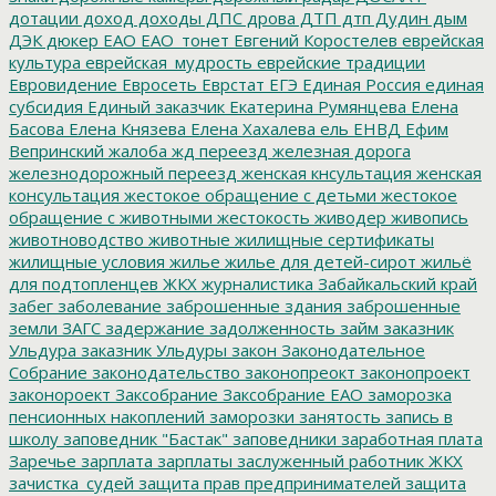
дотации
доход
доходы
ДПС
дрова
ДТП
дтп
Дудин
дым
ДЭК
дюкер
ЕАО
ЕАО_тонет
Евгений Коростелев
еврейская
культура
еврейская_мудрость
еврейские традиции
Евровидение
Евросеть
Еврстат
ЕГЭ
Единая Россия
единая
субсидия
Единый заказчик
Екатерина Румянцева
Елена
Басова
Елена Князева
Елена Хахалева
ель
ЕНВД
Ефим
Вепринский
жалоба
жд переезд
железная дорога
железнодорожный переезд
женская кнсультация
женская
консультация
жестокое обращение с детьми
жестокое
обращение с животными
жестокость
живодер
живопись
животноводство
животные
жилищные сертификаты
жилищные условия
жилье
жилье для детей-сирот
жильё
для подтопленцев
ЖКХ
журналистика
Забайкальский край
забег
заболевание
заброшенные здания
заброшенные
земли
ЗАГС
задержание
задолженность
займ
заказник
Ульдура
заказник Ульдуры
закон
Законодательное
Собрание
законодательство
законопреокт
законопроект
законороект
Заксобрание
Заксобрание ЕАО
заморозка
пенсионных накоплений
заморозки
занятость
запись в
школу
заповедник "Бастак"
заповедники
заработная плата
Заречье
зарплата
зарплаты
заслуженный работник ЖКХ
зачистка_судей
защита прав предпринимателей
защита