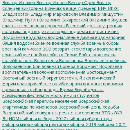
Виктор Ишавев
Виктор Ишаев
Виктор Орёл
Виктор
Солнцев
викторина
Винников
вице-премьер
ВИЧ
ВККС
Владивосток
Владимир Марковский
Владимир Мишустин
Владимир Путин
Владимир Сахаровский
Владимир Якушев
власть
внеплановая проверка
Внешний долг
внутренняя
политика
вода
водители
водка
водоемы
водоисточник
Водоканал
водолазы
водоналивные дамбы
водонапорная
башня
водоснабжение
военная служба
военные сборы
военный комиссар
ВОЗ
возврат_стеклотары
возгорание
воинский учет
война
война в Сирии
Войтенков
вокзал
волейбол
волк
Волонтеры
Волочаевка
Волочаевская битва
Волочаевский бой
вольная борьба
Ворожбит
Воропаева
воспитательная колония
воспоминания
Востокцемент
Восточный военный округ
Восточный экономический
форум
врач
врачебные ошибки
врачи
вредные привычки
временные трубопроводы
Время Биробиджана
всемирный фестиваль молодежи и студентов
Всероссийская перепись населения
Всероссийская
спартакиада пенсионеров
Всероссийский день ходьбы
Всероссийский конкурс
встреча_с_населением
ВТБъ
ВУЗ
ВЦИОМ
выборы
выборы 2017
выборы губернатора
выборы мэра
выборы ректора
выборы_2019
выборы_2021
выборы_2026
выборы_губернатора