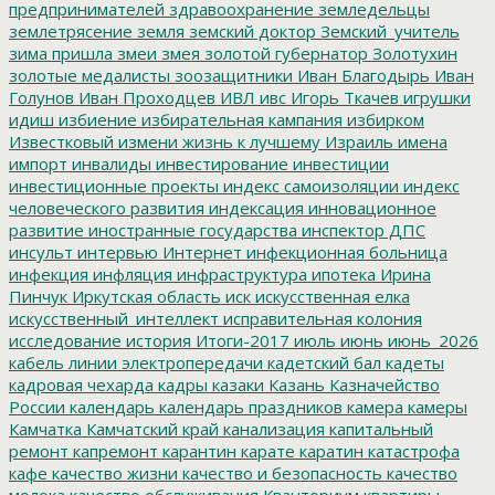
предпринимателей
здравоохранение
земледельцы
землетрясение
земля
земский доктор
Земский_учитель
зима пришла
змеи
змея
золотой губернатор
Золотухин
золотые медалисты
зоозащитники
Иван Благодырь
Иван
Голунов
Иван Проходцев
ИВЛ
ивс
Игорь Ткачев
игрушки
идиш
избиение
избирательная кампания
избирком
Известковый
измени жизнь к лучшему
Израиль
имена
импорт
инвалиды
инвестирование
инвестиции
инвестиционные проекты
индекс самоизоляции
индекс
человеческого развития
индексация
инновационное
развитие
иностранные государства
инспектор ДПС
инсульт
интервью
Интернет
инфекционная больница
инфекция
инфляция
инфраструктура
ипотека
Ирина
Пинчук
Иркутская область
иск
искусственная елка
искусственный_интеллект
исправительная колония
исследование
история
Итоги-2017
июль
июнь
июнь_2026
кабель линии электропередачи
кадетский бал
кадеты
кадровая чехарда
кадры
казаки
Казань
Казначейство
России
календарь
календарь праздников
камера
камеры
Камчатка
Камчатский край
канализация
капитальный
ремонт
капремонт
карантин
карате
каратин
катастрофа
кафе
качество жизни
качество и безопасность
качество
молока
качество обслуживания
Кванториум
квартиры