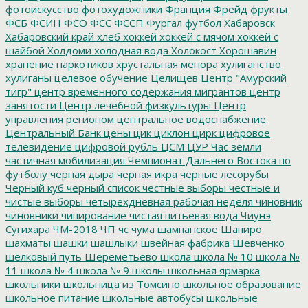
фотоискусство
фотохудожники
Франция
Фрейд
фрукты
ФСБ
ФСИН
ФСО
ФСС
ФССП
Фургал
футбол
Хабаровск
Хабаровский край
хлеб
хоккей
хоккей с мячом
хоккей с
шайбой
Холдоми
холодная вода
Холокост
Хорошавин
хранение наркотиков
хрустальная менора
хулиганство
хулиганы
целевое обучение
Целищев
Центр "Амурский
тигр"
центр временного содержания мигрантов
центр
занятости
Центр лечебной физкультуры
Центр
управления регионом
центральное водоснабжение
Центральный Банк
цены
цик
циклон
цирк
цифровое
телевидение
цифровой рубль
ЦСМ
ЦУР
Час земли
частичная мобилизация
Чемпионат Дальнего Востока по
футболу
черная дыра
черная икра
черные лесорубы
Черный куб
черный список
честные выборы
честные и
чистые выборы
четырехдневная рабочая неделя
чиновник
чиновники
чипирование
чистая питьевая вода
Чиунэ
Сугихара
ЧМ-2018
ЧП
чс
чума
шампанское
Шапиро
шахматы
шашки
шашлыки
швейная фабрика
Шевченко
шелковый путь
Шереметьево
школа
школа № 10
школа №
11
школа № 4
школа № 9
школы
школьная ярмарка
школьники
школьница из Томсино
школьное образование
школьное питание
школьные автобусы
школьные