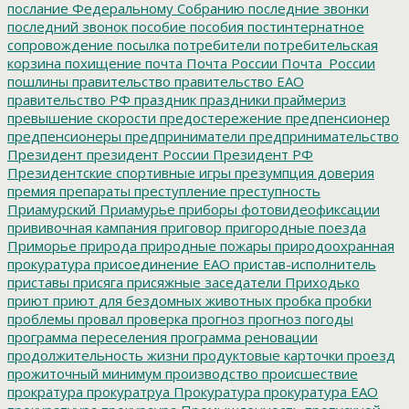
послание Федеральному Собранию
последние звонки
последний звонок
пособие
пособия
постинтернатное
сопровождение
посылка
потребители
потребительская
корзина
похищение
почта
Почта России
Почта_России
пошлины
правительство
правительство ЕАО
правительство РФ
праздник
праздники
праймериз
превышение скорости
предостережение
предпенсионер
предпенсионеры
предприниматели
предпринимательство
Президент
президент России
Президент РФ
Президентские спортивные игры
презумпция доверия
премия
препараты
преступление
преступность
Приамурский
Приамурье
приборы фотовидеофиксации
прививочная кампания
приговор
пригородные поезда
Приморье
природа
природные пожары
природоохранная
прокуратура
присоединение ЕАО
пристав-исполнитель
приставы
присяга
присяжные заседатели
Приходько
приют
приют для бездомных животных
пробка
пробки
проблемы
провал
проверка
прогноз
прогноз погоды
программа переселения
программа реновации
продолжительность жизни
продуктовые карточки
проезд
прожиточный минимум
производство
происшествие
прократура
прокуратруа
Прокуратура
прокуратура ЕАО