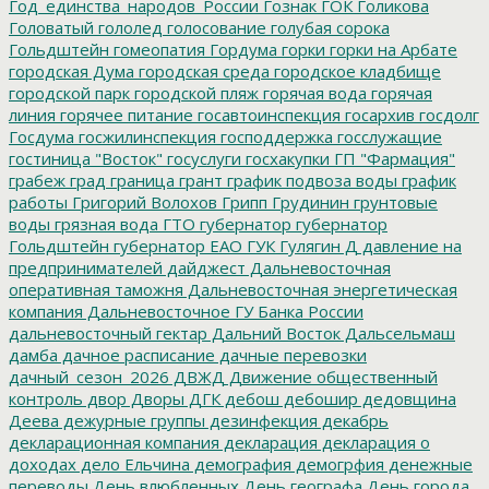
Год_единства_народов_России
Гознак
ГОК
Голикова
Головатый
гололед
голосование
голубая сорока
Гольдштейн
гомеопатия
Гордума
горки
горки на Арбате
городская Дума
городская среда
городское кладбище
городской парк
городской пляж
горячая вода
горячая
линия
горячее питание
госавтоинспекция
госархив
госдолг
Госдума
госжилинспекция
господдержка
госслужащие
гостиница "Восток"
госуслуги
госхакупки
ГП "Фармация"
грабеж
град
граница
грант
график подвоза воды
график
работы
Григорий Волохов
Грипп
Грудинин
грунтовые
воды
грязная вода
ГТО
губернатор
губернатор
Гольдштейн
губернатор ЕАО
ГУК
Гулягин
Д
давление на
предпринимателей
дайджест
Дальневосточная
оперативная таможня
Дальневосточная энергетическая
компания
Дальневосточное ГУ Банка России
дальневосточный гектар
Дальний Восток
Дальсельмаш
дамба
дачное расписание
дачные перевозки
дачный_сезон_2026
ДВЖД
Движение общественный
контроль
двор
Дворы
ДГК
дебош
дебошир
дедовщина
Деева
дежурные группы
дезинфекция
декабрь
декларационная компания
декларация
декларация о
доходах
дело Ельчина
демография
демогрфия
денежные
переводы
День влюбленных
День географа
День города