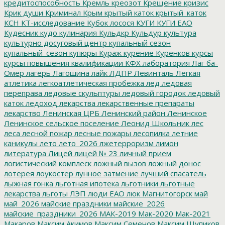
кредитоспособность
Кремль
креозот
Крещение
кризис
Крик души
Криминал
Крым
крытый каток
крытый_каток
КСН
КТ-исследование
Кубок лосося
КУГИ
КУГИ ЕАО
Кудесник
кудо
кулинария
Кульдкр
Кульдур
культура
культурно досуговый центр
купальный сезон
купальный_сезон
купюры
Кураж
курение
Куренков
курсы
курсы повышения квалификации
КФХ
лаборатория
Лаг ба-
Омер
лагерь
Лагошина
лайк
ЛДПР
Левинталь
Легкая
атлетика
легкоатлетическая пробежка
лед
ледовая
переправа
ледовые скульптуры
ледовый городок
ледовый
каток
ледоход
лекарства
лекарственные препараты
лекарство
Ленинская ЦРБ
Ленинский район
Ленинское
Ленинское сельское поселение
Леонид Школьник
лес
леса
лесной пожар
лесные пожары
лесопилка
летние
каникулы
лето
лето_2026
лжетерроризм
лимон
литература
Лицей
лицей № 23
личный прием
логистический комплеск
ложный вызов
ложный донос
лотерея
лоукостер
лунное затмение
лучший спасатель
лыжная гонка
льготная ипотека
льготники
льготные
лекарства
льготы
ЛЭП
люди ЕАО
люк
Магнитогорск
май
май_2026
майские праздники
майские_2026
майские_праздники_2026
МАК-2019
Мак-2020
Мак-2021
Макаров
Максим Акимов
Максим Семенов
Максим Шупиков