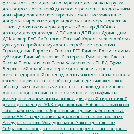
фильм
долг
долги
долги по зарплате
долговая нагрузка
долгострои
долгострой
долевое строительство
должники
дом офицеров
дом престарелых
домашние животные
допфинансирование
дороги
дорожная камера
дорожные
знаки
дорожные камеры
дорожный радар
ДОСААФ
дотации
доход
доходы
ДПС
дрова
ДТП
дтп
Дудин
дым
ДЭК
дюкер
ЕАО
ЕАО_тонет
Евгений Коростелев
еврейская
культура
еврейская_мудрость
еврейские традиции
Евровидение
Евросеть
Еврстат
ЕГЭ
Единая Россия
единая
субсидия
Единый заказчик
Екатерина Румянцева
Елена
Басова
Елена Князева
Елена Хахалева
ель
ЕНВД
Ефим
Вепринский
жалоба
жд переезд
железная дорога
железнодорожный переезд
женская кнсультация
женская
консультация
жестокое обращение с детьми
жестокое
обращение с животными
жестокость
живодер
живопись
животноводство
животные
жилищные сертификаты
жилищные условия
жилье
жилье для детей-сирот
жильё
для подтопленцев
ЖКХ
журналистика
Забайкальский край
забег
заболевание
заброшенные здания
заброшенные
земли
ЗАГС
задержание
задолженность
займ
заказник
Ульдура
заказник Ульдуры
закон
Законодательное
Собрание
законодательство
законопреокт
законопроект