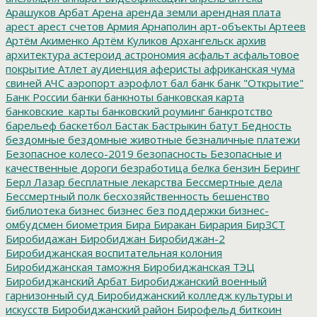
Арашуков
Арбат
Арена
аренда земли
арендная плата
арест
арест счетов
Армия
Арнаполин
арт-объекты
Артеев
Артём Акименко
Артём Куликов
Архангельск
архив
архитектура
астероид
астрономия
асфальт
асфальтовое
покрытие
Атлет
аудиенция
аферисты
африканская чума
свиней
АЧС
аэропорт
аэрофлот
бал
банк
банк "Открытие"
Банк России
банки
банкноты
банковская карта
банковские_карты
банковский роуминг
банкротство
барельеф
баскетбол
Бастак
Бастрыкин
батут
Бедность
бездомные
бездомные животные
безналичные платежи
Безопасное колесо-2019
безопасность
Безопасные и
качественные дороги
безработица
белка
бензин
Беринг
Берл Лазар
бесплатные лекарства
Бессмертные дела
Бессмертный полк
бесхозяйственность
бешенство
библиотека
бизнес
бизнес без поддержки
бизнес-
омбудсмен
биометрия
Бира
Биракан
Бирария
БирЗСТ
Биробидажан
Биробиджан
Биробиджан-2
Биробиджанская воспитательная колония
Биробиджанская таможня
Биробиджанская ТЭЦ
Биробиджанский Арбат
Биробиджанский военный
гарнизонный суд
Биробиджанский колледж культуры и
искусств
Биробиджанский район
Бирофельд
биткоин