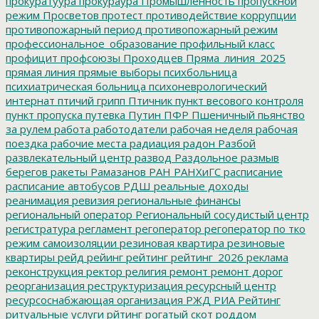
прокуратуура
прокураура
Промышленность
пропускной
режим
Просветов
протест
противодействие коррупции
противопожарный период
противопожарный режим
профессиональное_образование
профильный класс
профицит
профсоюзы
Проходцев
Пряма_линия_2025
прямая линия
прямые выборы
психбольница
психиатрическая больница
психоневрологический
интернат
птичий грипп
Птичник
пункт весового контроля
пункт пропуска
путевка
Путин
ПФР
Пшеничный
пьянство
за рулем
работа
работодатели
рабочая неделя
рабочая
поездка
рабочие места
радиация
радон
Разбой
развлекательный центр
развод
Раздольное
размыв
берегов
ракеты
Рамазанов
РАН
РАНХиГС
расписание
расписание автобусов
РДШ
реальные доходы
реанимация
ревизия
региональные финансы
региональный оператор
Региональный сосудистый центр
регистратура
регламент
регоператор
регоператор по тко
режим самоизоляции
резиновая квартира
резиновые
квартиры
рейд
рейинг
рейтинг
рейтинг_2026
реклама
реконструкция
ректор
религия
ремонт
ремонт дорог
реорганизация
реструктуризация
ресурсный центр
ресурсоснабжающая организация
РЖД
РИА Рейтинг
ритуальные услуги
рйтинг
рогатый скот
роддом