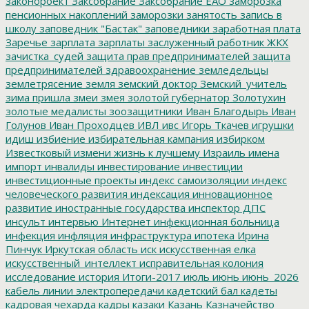
законороект
Заксобрание
Заксобрание ЕАО
заморозка
пенсионных накоплений
заморозки
занятость
запись в
школу
заповедник "Бастак"
заповедники
заработная плата
Заречье
зарплата
зарплаты
заслуженный работник ЖКХ
зачистка_судей
защита прав предпринимателей
защита
предпринимателей
здравоохранение
земледельцы
землетрясение
земля
земский доктор
Земский_учитель
зима пришла
змеи
змея
золотой губернатор
Золотухин
золотые медалисты
зоозащитники
Иван Благодырь
Иван
Голунов
Иван Проходцев
ИВЛ
ивс
Игорь Ткачев
игрушки
идиш
избиение
избирательная кампания
избирком
Известковый
измени жизнь к лучшему
Израиль
имена
импорт
инвалиды
инвестирование
инвестиции
инвестиционные проекты
индекс самоизоляции
индекс
человеческого развития
индексация
инновационное
развитие
иностранные государства
инспектор ДПС
инсульт
интервью
Интернет
инфекционная больница
инфекция
инфляция
инфраструктура
ипотека
Ирина
Пинчук
Иркутская область
иск
искусственная елка
искусственный_интеллект
исправительная колония
исследование
история
Итоги-2017
июль
июнь
июнь_2026
кабель линии электропередачи
кадетский бал
кадеты
кадровая чехарда
кадры
казаки
Казань
Казначейство