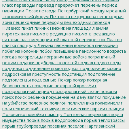
класс
переводы
переезд
перерасчет
перечень
период
навигации
Песах
петарда
Петербургский международный
экономический форум
Петровка
петрушкова
пешеходная
зона
пешеходные переходы
пешеходный переход
Пивенко
пикет
пикник
Пикник на площади Ленина
пиротехника
письмо в редакцию
письмо_в_редакцию
питание
план мероприятий
платный перекресток
Платон
плитка
площадь Ленина
пляжный волейбол
пневмония
побег из колонии
побои
повышение пенсионного возраста
погода
погорельцы
пограничные войска
пограничный
режим
подарки
подборка_новостей
подвал
подвоз воды
подделка
поддельные права
поджог
подпольное казино
подростковая преступность
подстанция
подтопление
подтопленцы
подъемные
Пожар
пожар
пожарная
безопасность
пожарные
пожарный кроссфит
пожароопасный период
пожароопасный сезон
пожары
поиск
поиск ребенка
покушение на дачу взятки
покушение
на убийство
полезное
полигон
поликлиника
полиомиелит
политехнический техникум
политические партии
полиция
Половинко
помойки
помощь
Понтонная переправа
порча
имущества
порыв
порыв водопровода
порыв теплотрассы
порыв трубопровода
посевная
поселок Партизанский