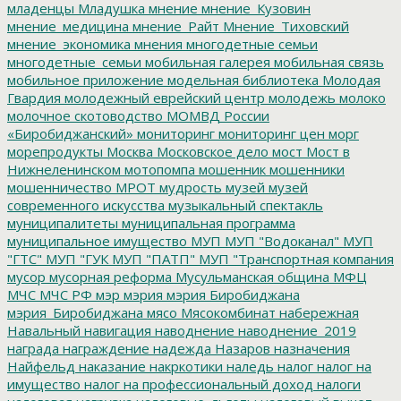
младенцы
Младушка
мнение
мнение_Кузовин
мнение_медицина
мнение_Райт
Мнение_Тиховский
мнение_экономика
мнения
многодетные семьи
многодетные_семьи
мобильная галерея
мобильная связь
мобильное приложение
модельная библиотека
Молодая
Гвардия
молодежный еврейский центр
молодежь
молоко
молочное скотоводство
МОМВД России
«Биробиджанский»
мониторинг
мониторинг цен
морг
морепродукты
Москва
Московское дело
мост
Мост в
Нижнеленинском
мотопомпа
мошенник
мошенники
мошенничество
МРОТ
мудрость
музей
музей
современного искусства
музыкальный спектакль
муниципалитеты
муниципальная программа
муниципальное имущество
МУП
МУП "Водоканал"
МУП
"ГТС"
МУП "ГУК
МУП "ПАТП"
МУП "Транспортная компания
мусор
мусорная реформа
Мусульманская община
МФЦ
МЧС
МЧС РФ
мэр
мэрия
мэрия Биробиджана
мэрия_Биробиджана
мясо
Мясокомбинат
набережная
Навальный
навигация
наводнение
наводнение_2019
награда
награждение
надежда
Назаров
назначения
Найфельд
наказание
накркотики
наледь
налог
налог на
имущество
налог на профессиональный доход
налоги