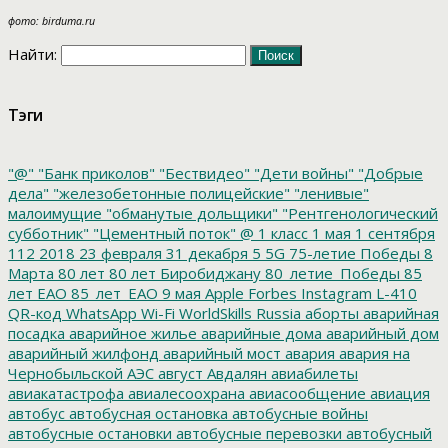
фото: birduma.ru
Найти:
Тэги
"@"
"Банк приколов"
"Бествидео"
"Дети войны"
"Добрые
дела"
"железобетонные полицейские"
"ленивые"
малоимущие
"обманутые дольщики"
"Рентгенологический
субботник"
"Цементный поток"
@
1 класс
1 мая
1 сентября
112
2018
23 февраля
31 декабря
5
5G
75-летие Победы
8
Марта
80 лет
80 лет Биробиджану
80_летие_Победы
85
лет ЕАО
85_лет_ЕАО
9 мая
Apple
Forbes
Instagram
L-410
QR-код
WhatsApp
Wi-Fi
WorldSkills Russia
аборты
аварийная
посадка
аварийное жилье
аварийные дома
аварийный дом
аварийный жилфонд
аварийный мост
авария
авария на
Чернобыльской АЭС
август
Авдалян
авиабилеты
авиакатастрофа
авиалесоохрана
авиасообщение
авиация
автобус
автобусная остановка
автобусные войны
автобусные остановки
автобусные перевозки
автобусный