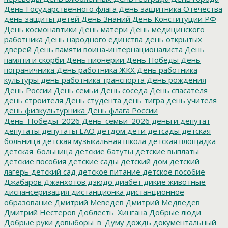
День Государственного флага
День защитника Отечества
день защиты детей
День Знаний
День Конституции РФ
День космонавтики
День матери
День медицинского
работника
День народного единства
день открытых
дверей
День памяти воина-интернационалиста
День
памяти и скорби
День пионерии
День Победы
День
пограничника
День работника ЖКХ
День работника
культуры
день работника транспорта
День рождения
День России
День семьи
День соседа
День спасателя
день строителя
День студента
день тигра
день учителя
день физкультурника
День флага России
День_Победы_2026
День_семьи_2026
деньги
депутат
депутаты
депутаты ЕАО
детдом
дети
детсады
детская
больница
детская музыкальная школа
детская площадка
детская_больница
детские батуты
детские выплаты
детские пособия
детские сады
детский дом
детский
лагерь
детский сад
детское питание
детское пособие
Джабаров
Джанхотов
дзюдо
диабет
дикие животные
диспансеризация
дистанционка
дистанционное
образование
Дмитрий Меведев
Дмитрий Медведев
Дмитрий Нестеров
Доблесть_Хингана
Добрые люди
Добрые руки
довыборы_в_Думу
дождь
документальный