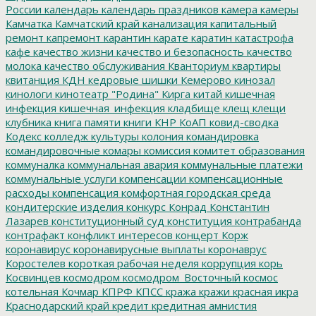
России
календарь
календарь праздников
камера
камеры
Камчатка
Камчатский край
канализация
капитальный
ремонт
капремонт
карантин
карате
каратин
катастрофа
кафе
качество жизни
качество и безопасность
качество
молока
качество обслуживания
Кванториум
квартиры
квитанция
КДН
кедровые шишки
Кемерово
кинозал
кинологи
кинотеатр "Родина"
Кирга
китай
кишечная
инфекция
кишечная_инфекция
кладбище
клещ
клещи
клубника
книга памяти
книги
КНР
КоАП
ковид-сводка
Кодекс
колледж культуры
колония
командировка
командировочные
комары
комиссия
комитет образования
коммуналка
коммунальная авария
коммунальные платежи
коммунальные услуги
компенсации
компенсационные
расходы
компенсация
комфортная городская среда
кондитерские изделия
конкурс
Конрад
Константин
Лазарев
конституционный суд
конституция
контрабанда
контрафакт
конфликт интересов
концерт
Корж
коронавирус
коронавирусные выплаты
коронаврус
Коростелев
короткая рабочая неделя
коррупция
корь
Косвинцев
космодром
космодром_Восточный
космос
котельная
Кочмар
КПРФ
КПСС
кража
кражи
красная икра
Краснодарский край
кредит
кредитная амнистия