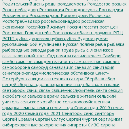
Родительский день
роды
рождаемость
Рождество
розыск
Ропотребнадзор
Росавиация
Росводресурсы
Росгвардия
Роскачество
Роскомнадзор
Росконтроль
Рослесхоз
Роспотребнадзор
россельхознадзор
российская
экономика
Российский Азимут
Россия
Росстат
рост цен
Ростислав Гольдштейн
Ростовская область
роуминг
РПЦ
РСПП
рубка деревьев
рубли
рубль
Рудное
ружье
рукопашный бой
Румянцева
Русская поляна
рыба
рыбалка
рыбоводные заводы
рынок труда
рысь
с. Ленинское
сага_налоговый_гнет
Сад памяти
сальмонеллез
Самбери
самбо
самогон
самодеятельность
самозанятые
самолет
самооборона
самосуд
санавиация
санация
санитария
санитарно-эпидемиологическая обстанвока
Санкт-
Петербург
санкции
сантехника
сатира
Сбербанк
сбор
вещей
сбор на здравоохранение
свадьба
свалка
свалки
светофоры
свищ
связь
священнослужитель
секта
секция
акробатики
сельские врачи
сельские жители
сельский
учитель
сельское хозяйство
сельскохозяйственная
ярмарка
семена
семья
семья года
Семья года-2019
семья
года-2020
Семья года-2021
Сенаторы
сено
сентябрь
Сергей Ерёмин
Сергей Солтус
Сергей Фургал
сертификат
сибиреязвенные захоронения
сигареты
СИЗО
сирена