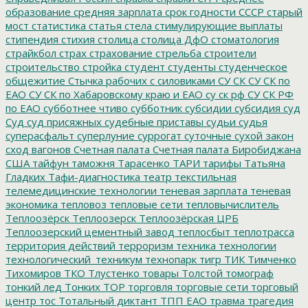
образование
средняя зарплата
срок годности
СССР
старый
мост
статистика
статья
стела
стимулирующие выплаты
стипендия
стихия
столица
столица ДфО
стоматология
страйкбол
страх
страхование
стрельба
строители
строительство
стройка
студент
студенты
студенческое
общежитие
Стычка рабочих с силовиками
СУ СК
СУ СК по
ЕАО
СУ СК по Хабаровскому краю и ЕАО
су ск рф
СУ СК РФ
по ЕАО
субботнее чтиво
субботник
субсидии
субсидия
суд
Суд
суд присяжных
судебные приставы
судьи
судья
суперасфальт
суперлуние
суррогат
суточные
сухой закон
сход вагонов
Счетная палата
Счетная палата Биробиджана
США
тайфун
таможня
Тарасенко
ТАРИ
тарифы
Татьяна
Гладких
Тафи-диагностика
театр
текстильная
телемедицинские технологии
теневая зарплата
теневая
экономика
тепловоз
тепловые сети
тепловычислитель
Теплоозёрск
Теплоозерск
Теплоозёрская ЦРБ
Теплоозерский цементный завод
теплосбыт
теплотрасса
территория действий
терроризм
техника
технологии
технологический_техникум
технопарк
тигр
ТИК
Тимченко
Тихомиров
ТКО
Тлустенко
товары
Толстой
томограф
тонкий лед
Тонких
ТОР
торговля
торговые сети
торговый
центр
тос
Тотальный диктант
ТПП ЕАО
травма
трагедия