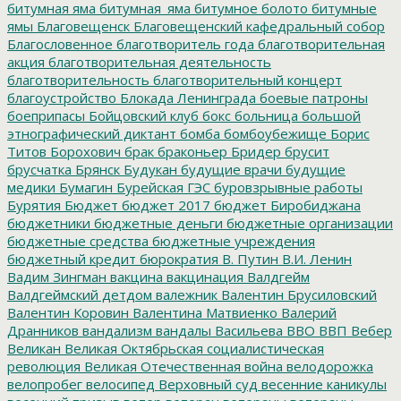
битумная яма
битумная_яма
битумное болото
битумные
ямы
Благовещенск
Благовещенский кафедральный собор
Благословенное
благотворитель года
благотворительная
акция
благотворительная деятельность
благотворительность
благотворительный концерт
благоустройство
Блокада Ленинграда
боевые патроны
боеприпасы
Бойцовский клуб
бокс
больница
большой
этнографический диктант
бомба
бомбоубежище
Борис
Титов
Борохович
брак
браконьер
Бридер
брусит
брусчатка
Брянск
Будукан
будущие врачи
будущие
медики
Бумагин
Бурейская ГЭС
буровзрывные работы
Бурятия
Бюджет
бюджет 2017
бюджет Биробиджана
бюджетники
бюджетные деньги
бюджетные организации
бюджетные средства
бюджетные учреждения
бюджетный кредит
бюрократия
В. Путин
В.И. Ленин
Вадим Зингман
вакцина
вакцинация
Валдгейм
Валдгеймский детдом
валежник
Валентин Брусиловский
Валентин Коровин
Валентина Матвиенко
Валерий
Дранников
вандализм
вандалы
Васильева
ВВО
ВВП
Вебер
Великан
Великая Октябрьская социалистическая
революция
Великая Отечественная война
велодорожка
велопробег
велосипед
Верховный суд
весенние каникулы