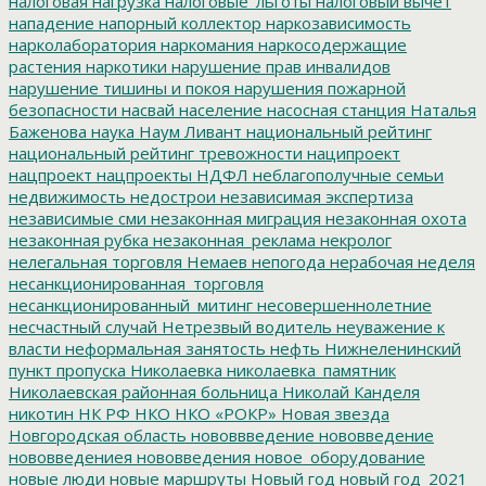
налоговая нагрузка
налоговые_льготы
налоговый вычет
нападение
напорный коллектор
наркозависимость
нарколаборатория
наркомания
наркосодержащие
растения
наркотики
нарушение прав инвалидов
нарушение тишины и покоя
нарушения пожарной
безопасности
насвай
население
насосная станция
Наталья
Баженова
наука
Наум Ливант
национальный рейтинг
национальный рейтинг тревожности
наципроект
нацпроект
нацпроекты
НДФЛ
неблагополучные семьи
недвижимость
недострои
независимая экспертиза
независимые сми
незаконная миграция
незаконная охота
незаконная рубка
незаконная_реклама
некролог
нелегальная торговля
Немаев
непогода
нерабочая неделя
несанкционированная_торговля
несанкционированный_митинг
несовершеннолетние
несчастный случай
Нетрезвый водитель
неуважение к
власти
неформальная занятость
нефть
Нижнеленинский
пункт пропуска
Николаевка
николаевка_памятник
Николаевская районная больница
Николай Канделя
никотин
НК РФ
НКО
НКО «РОКР»
Новая звезда
Новгородская область
нововвведение
нововведение
нововведениея
нововведения
новое_оборудование
новые люди
новые маршруты
Новый год
новый год_2021