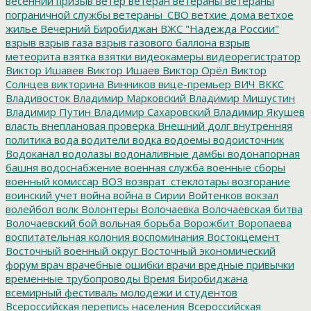
весенний призыв
ветер
ветеран
ветераны
ветераны
пограничной службы
ветераны_СВО
ветхие дома
ветхое
жилье
Вечерний Биробиджан
ВЖС "Надежда России"
взрыв
взрыв газа
взрыв газового баллона
взрыв
метеорита
взятка
взятки
видеокамеры
видеорегистратор
Виктор Ишавев
Виктор Ишаев
Виктор Орёл
Виктор
Солнцев
викторина
Винников
вице-премьер
ВИЧ
ВККС
Владивосток
Владимир Марковский
Владимир Мишустин
Владимир Путин
Владимир Сахаровский
Владимир Якушев
власть
внеплановая проверка
Внешний долг
внутренняя
политика
вода
водители
водка
водоемы
водоисточник
Водоканал
водолазы
водоналивные дамбы
водонапорная
башня
водоснабжение
военная служба
военные сборы
военный комиссар
ВОЗ
возврат_стеклотары
возгорание
воинский учет
война
война в Сирии
Войтенков
вокзал
волейбол
волк
Волонтеры
Волочаевка
Волочаевская битва
Волочаевский бой
вольная борьба
Ворожбит
Воропаева
воспитательная колония
воспоминания
Востокцемент
Восточный военный округ
Восточный экономический
форум
врач
врачебные ошибки
врачи
вредные привычки
временные трубопроводы
Время Биробиджана
всемирный фестиваль молодежи и студентов
Всероссийская перепись населения
Всероссийская