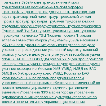
трагедия в Забайкалье
трансграничный мост
трансграничный российско-китайский марафон
Транснефть
транспортная доступность
транспортная
карта
транспортный налог
траур
тревожный сигнал
Тромса
тротуар
тротуары
Трубачев
трудовая книжка
трудовые ресурсы
трудоустройство
Трутнев
туберкулез
Тукалевский
Турбин
туризм
туризмм
турнир
турпоход
турфирма
тхэквондо
ТЭЦ
Тюмень
тюрьма
Тяжелая
атлетика
убийство
уборка улиц
убыль
убыль населения
убыточность
увольнение
увольнения
уголовное дело
уголовное преследование
уголовный кодекс
уголовный
розыск
уголоное дело
уголь
угон
угон автомобиля
удача
УЖАСЫ НАШЕГО ГОРОДКА
узи
УК
УК "ДомСтроСервис"
УК
"Монарх"
УК РФ
указ Президента
укладка
Украина
укусы
уличное освещение
Улюкаев
УМВ
УМВД
УМВД по ЕАО
УМВД по Хабаровскому краю
УМВД России по ЕАО
уполномоченный по правам предпринимателей
уполномоченный по правам ребенка
уполномоченный по
правам человека
управление административными
зданиями
Управление ЖКХ мэрии города
управление
здравоохранения
управление культуры
управление по
опеке и попечительству
управляющая компания