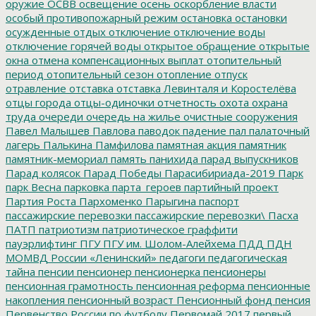
оружие
ОСВВ
освещение
осень
оскорбление власти
особый противопожарный режим
остановка
остановки
осужденные
отдых
отключение
отключение воды
отключение горячей воды
открытое обращение
открытые
окна
отмена компенсационных выплат
отопительный
период
отопительный сезон
отопление
отпуск
отравление
отставка
отставка Левинталя и Коростелёва
отцы города
отцы-одиночки
отчетность
охота
охрана
труда
очереди
очередь на жилье
очистные сооружения
Павел Малышев
Павлова
паводок
падение
пал
палаточный
лагерь
Палькина
Памфилова
памятная акция
памятник
памятник-мемориал
память
панихида
парад выпускников
Парад колясок
Парад Победы
Парасибириада-2019
Парк
парк Весна
парковка
парта_героев
партийный проект
Партия Роста
Пархоменко
Парыгина
паспорт
пассажирские перевозки
пассажирские перевозки\
Пасха
ПАТП
патриотизм
патриотическое граффити
пауэрлифтинг
ПГУ
ПГУ им. Шолом-Алейхема
ПДД
ПДН
МОМВД России «Ленинский»
педагоги
педагогическая
тайна
пенсии
пенсионер
пенсионерка
пенсионеры
пенсионная грамотность
пенсионная реформа
пенсионные
накопления
пенсионный возраст
Пенсионный фонд
пенсия
Первенство России по футболу
Первомай 2017
первый