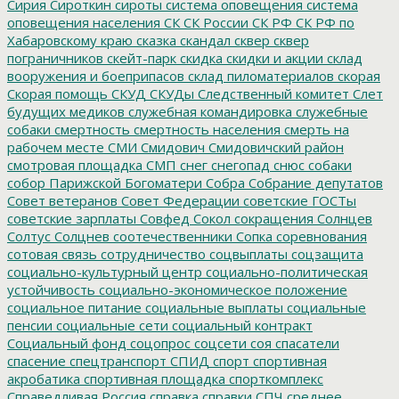
Сирия
Сироткин
сироты
система оповещения
система
оповещения населения
СК
СК России
СК РФ
СК РФ по
Хабаровскому краю
сказка
скандал
сквер
сквер
пограничников
скейт-парк
скидка
скидки и акции
склад
вооружения и боеприпасов
склад пиломатериалов
скорая
Скорая помощь
СКУД
СКУДы
Следственный комитет
Слет
будущих медиков
служебная командировка
служебные
собаки
смертность
смертность населения
смерть на
рабочем месте
СМИ
Смидович
Смидовичский район
смотровая площадка
СМП
снег
снегопад
снюс
собаки
собор Парижской Богоматери
Собра
Собрание депутатов
Совет ветеранов
Совет Федерации
советские ГОСТы
советские зарплаты
Совфед
Сокол
сокращения
Солнцев
Солтус
Солцнев
соотечественники
Сопка
соревнования
сотовая связь
сотрудничество
соцвыплаты
соцзащита
социально-культурный центр
социально-политическая
устойчивость
социально-экономическое положение
социальное питание
социальные выплаты
социальные
пенсии
социальные сети
социальный контракт
Социальный фонд
соцопрос
соцсети
соя
спасатели
спасение
спецтранспорт
СПИД
спорт
спортивная
акробатика
спортивная площадка
спорткомплекс
Справедливая Россия
справка
справки
СПЧ
среднее