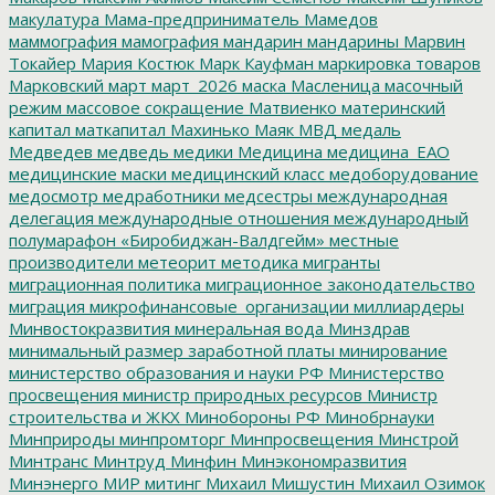
макулатура
Мама-предприниматель
Мамедов
маммография
мамография
мандарин
мандарины
Марвин
Токайер
Мария Костюк
Марк Кауфман
маркировка товаров
Марковский
март
март_2026
маска
Масленица
масочный
режим
массовое сокращение
Матвиенко
материнский
капитал
маткапитал
Махинько
Маяк
МВД
медаль
Медведев
медведь
медики
Медицина
медицина_ЕАО
медицинские маски
медицинский класс
медоборудование
медосмотр
медработники
медсестры
международная
делегация
международные отношения
международный
полумарафон «Биробиджан-Валдгейм»
местные
производители
метеорит
методика
мигранты
миграционная политика
миграционное законодательство
миграция
микрофинансовые_организации
миллиардеры
Минвостокразвития
минеральная вода
Минздрав
минимальный размер заработной платы
минирование
министерство образования и науки РФ
Министерство
просвещения
министр природных ресурсов
Министр
строительства и ЖКХ
Минобороны РФ
Минобрнауки
Минприроды
минпромторг
Минпросвещения
Минстрой
Минтранс
Минтруд
Минфин
Минэкономразвития
Минэнерго
МИР
митинг
Михаил Мишустин
Михаил Озимок