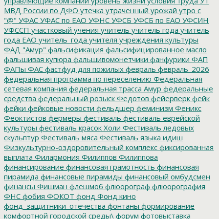
управляющие компании
уровень жизни
условия труда
УТ
МВД России по ДФО
утечка
утраченный урожай
утро с
"@"
УФАС
УФАС по ЕАО
УФНС
УФСБ
УФСБ по ЕАО
УФСИН
УФССП
участковый
учения
учитель
учитель года
учитель
года ЕАО
учитель_года
учителя
учреждения культуры
ФАД "Амур"
фальсификация
фальсифицированное масло
фальшивая купюра
фальшивомонетчики
фанфурики
ФАП
ФАПы
ФАС
фастфуд для пожилых
февраль
февраль_2026
федеральная программа по переселению
Федеральная
сетевая компания
федеральная трасса Амур
федеральные
средства
федеральный розыск
Федотов
фейерверк
фейк
фейки
фейковые новости
фельдшер
феминизм
Феникс
Феоктистов
фермеры
фестиваль
фестиваль еврейской
культуры
фестиваль красок Холи
Фестиваль ледовых
скульптур
Фестиваль мяса
Фестиваль языка идиш
Физкультурно-оздоровительный комплекс
фиксированная
выплата
Филармония
Филиппов
Филиппова
финансирование
финансовая грамотность
финансовая
пирамида
финансовые пирамиды
финансовый омбудсмен
финансы
Фишман
флешмоб
флюорограф
флюорография
ФНС
фобия
ФОКОТ
фонд
Фонд кино
фонд_защитники_отечества
фонтаны
формирование
комфортной городской среды\
форум
фотовыставка