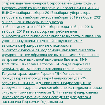
спартакиада пенсионеров
Всероссийский день ходьбы
Всероссийский конкурс
встреча_с_населением
ВТБъ
ВУЗ
ВЦИОМ
выборы
выборы 2017
выборы губернатора
выборы мэра
выборы ректора
выборы_2019
выборы_2021
выборы_2026
выборы_губернатора
выборы_депутатов_2019
выборы_мэра
выборы-2018
выборы-2019
вывоз мусора
выгребные ямы
вымогательство
выпас скота
выплата
выплаты
выплаты за
урожай
выпускники
выпускной
выпускной_2026
высококвалифицированные специалисты
высокотехнологичная_медпомощь
выставка
выставка-
ярмарка
высшее образование
высшее самообразование
вытрезвители
выходной
выходные
Вьетнам
ВЭФ
ВЭФ_2026
Вячеслав Пастухов
Г.И. Радде
гадюка
газ
газификация ЕАО
Галина Кашапова
Галина Соколова
Галушка
гараж
гаражи
Гаршин
ГДК
Генеральная
прокуратура
генпрокуратура
Генпрокуратура РФ
гериатрия
ГЖИ
ГИБДД
Гиви
Гигант
гидрозащитные
сооружения
гидрологическая обстановка
гидрологическая
ситуация
гимназия
гимназия № 1
главный федеральный
инспектор
год культурного наследия
год педагога и
наставника
Год семьи
Год экологии