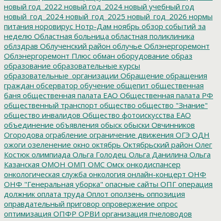
новый год_2022
новый год_2024
новый учебный год
новый_год_2024
новый_год_2025
новый_год_2026
нормы
питания
норовирус
Нотр-Дам
ноябрь
обзор событий за
неделю
Областная больница
областная поликлиника
облздрав
Облученский район
облучье
Облэнергоремонт
Облэнергоремонт Плюс
обман
оборудование
образ
образование
образовательные курсы
образовательные_организации
Обращение
обращения
граждан
обсерватор
обучение
общепит
общественная
баня
общественная палата ЕАО
Общественная палата РФ
общественный транспорт
общество
общество "Знание"
общество инвалидов
Общество фотоискусства ЕАО
объединение
объявления
обыск
обыски
Овчинников
Огородова
ограбление
ограничение движения
ОГЭ
ОДН
ожоги
озеленение
окно
октябрь
Октябрьский район
Олег
Костюк
олимпиада
Ольга Голодец
Ольга Данилина
Ольга
Казанская
ОМОН
ОМП
ОМС
Омск
онкодиспансер
онкологическая служба
онкология
онлайн-концерт
ОНФ
ОНФ "Генеральная уборка"
опасные сайты
ОПГ
операция
должник
оплата труда
Оплот
оползень
оппозиция
оправдательный приговор
опровержение
опрос
оптимизация
ОПФР
ОРВИ
организация пчеловодов