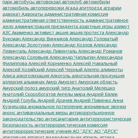
парк
автобусы
автовокзал
автоклуб
автомобили
автомобиль
автоперевозки
Агада
агитпоезд
аграрии
адвокат
Адвокаты
административная комиссия
административная ответственность
административное
дело
администрация президента
азартные игры
азимут
АЗС
Акименко
активист
акция
акция протеста
Александр
Буксман
Александр Винников
Александр Головатый
Александр Золотухин
Александр Козлов
Александр
Левинталь
Александр Ливенталь
Александр Романов
Александр Соловьев
Александр Чаплыгин
Александра
Филиппова
Алексей Корниенко
Алексей Навальный
Алексей Хозяйский
Алексей Черный
Алеппо
алименты
Алиса
алкоголизация
Алкоголь
алкогольная продукция
аллергия
альманах
Амур
Амурзет
Амурская область
Амурский полоз
амурский тигр
Анатолий Мелешко
Анатолий Скоробогатов
Ангелы мира
Андрей Бялик
Андрей Голубь
Андрей Драчев
Андрей Пивенко
Анна
Кузнецова
аномальное потепление
анонимные звонки
анонс
антивандальные меры
антикоррупционное
законодательство
антисанитария
антитеррористическая
безопасность
антитеррористическая комиссия
антитеррористические учения
АО "ДГК"
АО "ДРСК"
апелляция
аппарат видеофиксации
апрель
аптека