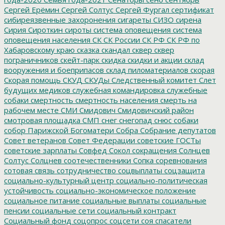
Сергей Ерёмин
Сергей Солтус
Сергей Фургал
сертификат
сибиреязвенные захоронения
сигареты
СИЗО
сирена
Сирия
Сироткин
сироты
система оповещения
система
оповещения населения
СК
СК России
СК РФ
СК РФ по
Хабаровскому краю
сказка
скандал
сквер
сквер
пограничников
скейт-парк
скидка
скидки и акции
склад
вооружения и боеприпасов
склад пиломатериалов
скорая
Скорая помощь
СКУД
СКУДы
Следственный комитет
Слет
будущих медиков
служебная командировка
служебные
собаки
смертность
смертность населения
смерть на
рабочем месте
СМИ
Смидович
Смидовичский район
смотровая площадка
СМП
снег
снегопад
снюс
собаки
собор Парижской Богоматери
Собра
Собрание депутатов
Совет ветеранов
Совет Федерации
советские ГОСТы
советские зарплаты
Совфед
Сокол
сокращения
Солнцев
Солтус
Солцнев
соотечественники
Сопка
соревнования
сотовая связь
сотрудничество
соцвыплаты
соцзащита
социально-культурный центр
социально-политическая
устойчивость
социально-экономическое положение
социальное питание
социальные выплаты
социальные
пенсии
социальные сети
социальный контракт
Социальный фонд
соцопрос
соцсети
соя
спасатели