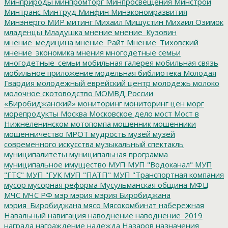
Минприроды
минпромторг
Минпросвещения
Минстрой
Минтранс
Минтруд
Минфин
Минэкономразвития
Минэнерго
МИР
митинг
Михаил Мишустин
Михаил Озимок
младенцы
Младушка
мнение
мнение_Кузовин
мнение_медицина
мнение_Райт
Мнение_Тиховский
мнение_экономика
мнения
многодетные семьи
многодетные_семьи
мобильная галерея
мобильная связь
мобильное приложение
модельная библиотека
Молодая
Гвардия
молодежный еврейский центр
молодежь
молоко
молочное скотоводство
МОМВД России
«Биробиджанский»
мониторинг
мониторинг цен
морг
морепродукты
Москва
Московское дело
мост
Мост в
Нижнеленинском
мотопомпа
мошенник
мошенники
мошенничество
МРОТ
мудрость
музей
музей
современного искусства
музыкальный спектакль
муниципалитеты
муниципальная программа
муниципальное имущество
МУП
МУП "Водоканал"
МУП
"ГТС"
МУП "ГУК
МУП "ПАТП"
МУП "Транспортная компания
мусор
мусорная реформа
Мусульманская община
МФЦ
МЧС
МЧС РФ
мэр
мэрия
мэрия Биробиджана
мэрия_Биробиджана
мясо
Мясокомбинат
набережная
Навальный
навигация
наводнение
наводнение_2019
награда
награждение
надежда
Назаров
назначения