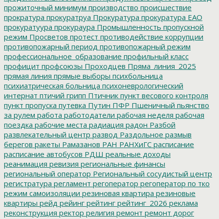
прожиточный минимум
производство
происшествие
прократура
прокуратруа
Прокуратура
прокуратура ЕАО
прокуратуура
прокураура
Промышленность
пропускной
режим
Просветов
протест
противодействие коррупции
противопожарный период
противопожарный режим
профессиональное_образование
профильный класс
профицит
профсоюзы
Проходцев
Пряма_линия_2025
прямая линия
прямые выборы
психбольница
психиатрическая больница
психоневрологический
интернат
птичий грипп
Птичник
пункт весового контроля
пункт пропуска
путевка
Путин
ПФР
Пшеничный
пьянство
за рулем
работа
работодатели
рабочая неделя
рабочая
поездка
рабочие места
радиация
радон
Разбой
развлекательный центр
развод
Раздольное
размыв
берегов
ракеты
Рамазанов
РАН
РАНХиГС
расписание
расписание автобусов
РДШ
реальные доходы
реанимация
ревизия
региональные финансы
региональный оператор
Региональный сосудистый центр
регистратура
регламент
регоператор
регоператор по тко
режим самоизоляции
резиновая квартира
резиновые
квартиры
рейд
рейинг
рейтинг
рейтинг_2026
реклама
реконструкция
ректор
религия
ремонт
ремонт дорог