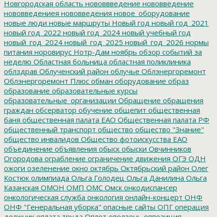
Новгородская область
нововвведение
нововведение
нововведениея
нововведения
новое_оборудование
новые люди
новые маршруты
Новый год
новый год_2021
новый год_2022
новый год_2024
новый учебный год
новый_год_2024
новый_год_2025
новый_год_2026
нормы
питания
норовирус
Нотр-Дам
ноябрь
обзор событий за
неделю
Областная больница
областная поликлиника
облздрав
Облученский район
облучье
Облэнергоремонт
Облэнергоремонт Плюс
обман
оборудование
образ
образование
образовательные курсы
образовательные_организации
Обращение
обращения
граждан
обсерватор
обучение
общепит
общественная
баня
общественная палата ЕАО
Общественная палата РФ
общественный транспорт
общество
общество "Знание"
общество инвалидов
Общество фотоискусства ЕАО
объединение
объявления
обыск
обыски
Овчинников
Огородова
ограбление
ограничение движения
ОГЭ
ОДН
ожоги
озеленение
окно
октябрь
Октябрьский район
Олег
Костюк
олимпиада
Ольга Голодец
Ольга Данилина
Ольга
Казанская
ОМОН
ОМП
ОМС
Омск
онкодиспансер
онкологическая служба
онкология
онлайн-концерт
ОНФ
ОНФ "Генеральная уборка"
опасные сайты
ОПГ
операция
должник
оплата труда
Оплот
оползень
оппозиция