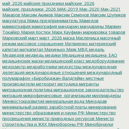
май_2026
майские праздники
майские_2026
майские_праздники_2026
МАК-2019
Мак-2020
Мак-2021
Макаров
Максим Акимов
Максим Семенов
Максим Шупиков
макулатура
Мама-предприниматель
Мамедов
маммография
мамография
мандарин
мандарины
Марвин
Токайер
Мария Костюк
Марк Кауфман
маркировка товаров
Марковский
март
март_2026
маска
Масленица
масочный
режим
массовое сокращение
Матвиенко
материнский
капитал
маткапитал
Махинько
Маяк
МВД
медаль
Медведев
медведь
медики
Медицина
медицина_ЕАО
медицинские маски
медицинский класс
медоборудование
медосмотр
медработники
медсестры
международная
делегация
международные отношения
международный
полумарафон «Биробиджан-Валдгейм»
местные
производители
метеорит
методика
мигранты
миграционная политика
миграционное законодательство
миграция
микрофинансовые_организации
миллиардеры
Минвостокразвития
минеральная вода
Минздрав
минимальный размер заработной платы
минирование
министерство образования и науки РФ
Министерство
просвещения
министр природных ресурсов
Министр
строительства и ЖКХ
Минобороны РФ
Минобрнауки