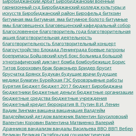
Биробиджанский Арбат
Биробиджанский военный
гарнизонный суд
Биробиджанский колледж культуры и
искусств
Биробиджанский район
Бирофельд
биткоин
битумная яма
битумная_яма
битумное болото
битумные
ямы
Благовещенск
Благовещенский кафедральный собор
Благословенное
благотворитель года
благотворительная
акция
благотворительная деятельность
благотворительность
благотворительный концерт
благоустройство
Блокада Ленинграда
боевые патроны
боеприпасы
Бойцовский клуб
бокс
больница
большой
этнографический диктант
бомба
бомбоубежище
Борис
Титов
Борохович
брак
браконьер
Бридер
брусит
брусчатка
Брянск
Будукан
будущие врачи
будущие
медики
Бумагин
Бурейская ГЭС
буровзрывные работы
Бурятия
Бюджет
бюджет 2017
бюджет Биробиджана
бюджетники
бюджетные деньги
бюджетные организации
бюджетные средства
бюджетные учреждения
бюджетный кредит
бюрократия
В. Путин
В.И. Ленин
Вадим Зингман
вакцина
вакцинация
Валдгейм
Валдгеймский детдом
валежник
Валентин Брусиловский
Валентин Коровин
Валентина Матвиенко
Валерий
Дранников
вандализм
вандалы
Васильева
ВВО
ВВП
Вебер
Великан
Великая Октябрьская социалистическая