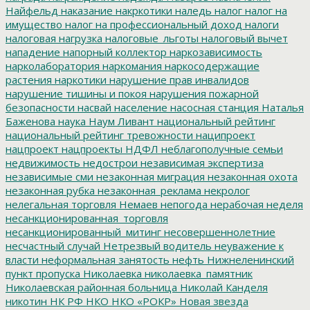
Найфельд
наказание
накркотики
наледь
налог
налог на
имущество
налог на профессиональный доход
налоги
налоговая нагрузка
налоговые_льготы
налоговый вычет
нападение
напорный коллектор
наркозависимость
нарколаборатория
наркомания
наркосодержащие
растения
наркотики
нарушение прав инвалидов
нарушение тишины и покоя
нарушения пожарной
безопасности
насвай
население
насосная станция
Наталья
Баженова
наука
Наум Ливант
национальный рейтинг
национальный рейтинг тревожности
наципроект
нацпроект
нацпроекты
НДФЛ
неблагополучные семьи
недвижимость
недострои
независимая экспертиза
независимые сми
незаконная миграция
незаконная охота
незаконная рубка
незаконная_реклама
некролог
нелегальная торговля
Немаев
непогода
нерабочая неделя
несанкционированная_торговля
несанкционированный_митинг
несовершеннолетние
несчастный случай
Нетрезвый водитель
неуважение к
власти
неформальная занятость
нефть
Нижнеленинский
пункт пропуска
Николаевка
николаевка_памятник
Николаевская районная больница
Николай Канделя
никотин
НК РФ
НКО
НКО «РОКР»
Новая звезда