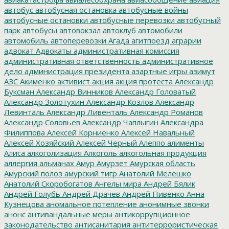
автобус
автобусная остановка
автобусные войны
автобусные остановки
автобусные перевозки
автобусный
парк
автобусы
автовокзал
автоклуб
автомобили
автомобиль
автоперевозки
Агада
агитпоезд
аграрии
адвокат
Адвокаты
административная комиссия
административная ответственность
административное
дело
администрация президента
азартные игры
азимут
АЗС
Акименко
активист
акция
акция протеста
Александр
Буксман
Александр Винников
Александр Головатый
Александр Золотухин
Александр Козлов
Александр
Левинталь
Александр Ливенталь
Александр Романов
Александр Соловьев
Александр Чаплыгин
Александра
Филиппова
Алексей Корниенко
Алексей Навальный
Алексей Хозяйский
Алексей Черный
Алеппо
алименты
Алиса
алкоголизация
Алкоголь
алкогольная продукция
аллергия
альманах
Амур
Амурзет
Амурская область
Амурский полоз
амурский тигр
Анатолий Мелешко
Анатолий Скоробогатов
Ангелы мира
Андрей Бялик
Андрей Голубь
Андрей Драчев
Андрей Пивенко
Анна
Кузнецова
аномальное потепление
анонимные звонки
анонс
антивандальные меры
антикоррупционное
законодательство
антисанитария
антитеррористическая