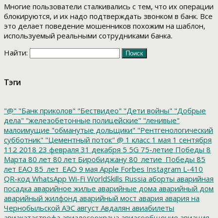
Многие пользователи сталкивались с тем, что их операции
блокируются, и их надо подтверждать звонком в банк. Все
это делает поведение мошенников похожим на шаблон,
используемый реальными сотрудниками банка.
Найти:
Тэги
"@"
"Банк приколов"
"Бествидео"
"Дети войны"
"Добрые
дела"
"железобетонные полицейские"
"ленивые"
малоимущие
"обманутые дольщики"
"Рентгенологический
субботник"
"Цементный поток"
@
1 класс
1 мая
1 сентября
112
2018
23 февраля
31 декабря
5
5G
75-летие Победы
8
Марта
80 лет
80 лет Биробиджану
80_летие_Победы
85
лет ЕАО
85_лет_ЕАО
9 мая
Apple
Forbes
Instagram
L-410
QR-код
WhatsApp
Wi-Fi
WorldSkills Russia
аборты
аварийная
посадка
аварийное жилье
аварийные дома
аварийный дом
аварийный жилфонд
аварийный мост
авария
авария на
Чернобыльской АЭС
август
Авдалян
авиабилеты
авиакатастрофа
авиалесоохрана
авиасообщение
авиация