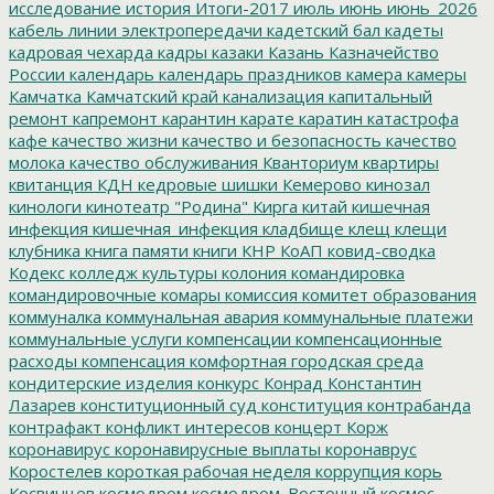
исследование
история
Итоги-2017
июль
июнь
июнь_2026
кабель линии электропередачи
кадетский бал
кадеты
кадровая чехарда
кадры
казаки
Казань
Казначейство
России
календарь
календарь праздников
камера
камеры
Камчатка
Камчатский край
канализация
капитальный
ремонт
капремонт
карантин
карате
каратин
катастрофа
кафе
качество жизни
качество и безопасность
качество
молока
качество обслуживания
Кванториум
квартиры
квитанция
КДН
кедровые шишки
Кемерово
кинозал
кинологи
кинотеатр "Родина"
Кирга
китай
кишечная
инфекция
кишечная_инфекция
кладбище
клещ
клещи
клубника
книга памяти
книги
КНР
КоАП
ковид-сводка
Кодекс
колледж культуры
колония
командировка
командировочные
комары
комиссия
комитет образования
коммуналка
коммунальная авария
коммунальные платежи
коммунальные услуги
компенсации
компенсационные
расходы
компенсация
комфортная городская среда
кондитерские изделия
конкурс
Конрад
Константин
Лазарев
конституционный суд
конституция
контрабанда
контрафакт
конфликт интересов
концерт
Корж
коронавирус
коронавирусные выплаты
коронаврус
Коростелев
короткая рабочая неделя
коррупция
корь
Косвинцев
космодром
космодром_Восточный
космос