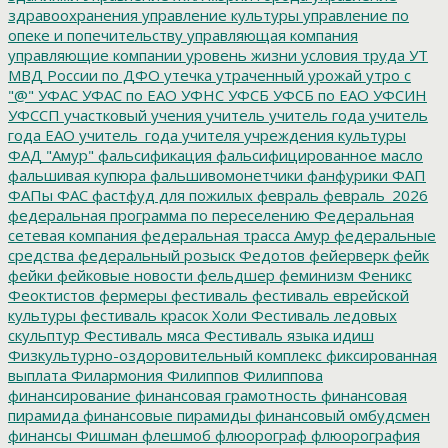
здравоохранения
управление культуры
управление по
опеке и попечительству
управляющая компания
управляющие компании
уровень жизни
условия труда
УТ
МВД России по ДФО
утечка
утраченный урожай
утро с
"@"
УФАС
УФАС по ЕАО
УФНС
УФСБ
УФСБ по ЕАО
УФСИН
УФССП
участковый
учения
учитель
учитель года
учитель
года ЕАО
учитель_года
учителя
учреждения культуры
ФАД "Амур"
фальсификация
фальсифицированное масло
фальшивая купюра
фальшивомонетчики
фанфурики
ФАП
ФАПы
ФАС
фастфуд для пожилых
февраль
февраль_2026
федеральная программа по переселению
Федеральная
сетевая компания
федеральная трасса Амур
федеральные
средства
федеральный розыск
Федотов
фейерверк
фейк
фейки
фейковые новости
фельдшер
феминизм
Феникс
Феоктистов
фермеры
фестиваль
фестиваль еврейской
культуры
фестиваль красок Холи
Фестиваль ледовых
скульптур
Фестиваль мяса
Фестиваль языка идиш
Физкультурно-оздоровительный комплекс
фиксированная
выплата
Филармония
Филиппов
Филиппова
финансирование
финансовая грамотность
финансовая
пирамида
финансовые пирамиды
финансовый омбудсмен
финансы
Фишман
флешмоб
флюорограф
флюорография