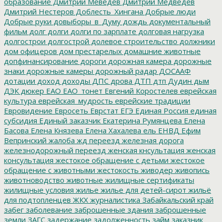
образование
Дмитрий Меведев
Дмитрий Медведев
Дмитрий Нестеров
Доблесть_Хингана
Добрые люди
Добрые руки
довыборы_в_Думу
дождь
документальный
фильм
долг
долги
долги по зарплате
долговая нагрузка
долгострои
долгострой
долевое строительство
должники
дом офицеров
дом престарелых
домашние животные
допфинансирование
дороги
дорожная камера
дорожные
знаки
дорожные камеры
дорожный радар
ДОСААФ
дотации
доход
доходы
ДПС
дрова
ДТП
дтп
Дудин
дым
ДЭК
дюкер
ЕАО
ЕАО_тонет
Евгений Коростелев
еврейская
культура
еврейская_мудрость
еврейские традиции
Евровидение
Евросеть
Еврстат
ЕГЭ
Единая Россия
единая
субсидия
Единый заказчик
Екатерина Румянцева
Елена
Басова
Елена Князева
Елена Хахалева
ель
ЕНВД
Ефим
Вепринский
жалоба
жд переезд
железная дорога
железнодорожный переезд
женская кнсультация
женская
консультация
жестокое обращение с детьми
жестокое
обращение с животными
жестокость
живодер
живопись
животноводство
животные
жилищные сертификаты
жилищные условия
жилье
жилье для детей-сирот
жильё
для подтопленцев
ЖКХ
журналистика
Забайкальский край
забег
заболевание
заброшенные здания
заброшенные
земли
ЗАГС
задержание
задолженность
займ
заказник