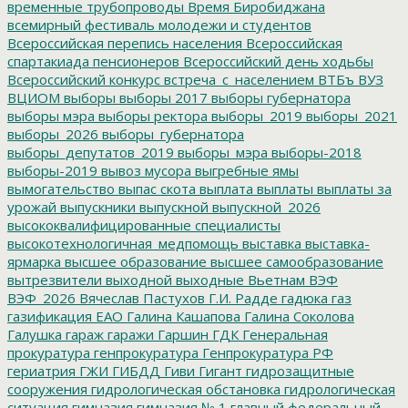
временные трубопроводы
Время Биробиджана
всемирный фестиваль молодежи и студентов
Всероссийская перепись населения
Всероссийская
спартакиада пенсионеров
Всероссийский день ходьбы
Всероссийский конкурс
встреча_с_населением
ВТБъ
ВУЗ
ВЦИОМ
выборы
выборы 2017
выборы губернатора
выборы мэра
выборы ректора
выборы_2019
выборы_2021
выборы_2026
выборы_губернатора
выборы_депутатов_2019
выборы_мэра
выборы-2018
выборы-2019
вывоз мусора
выгребные ямы
вымогательство
выпас скота
выплата
выплаты
выплаты за
урожай
выпускники
выпускной
выпускной_2026
высококвалифицированные специалисты
высокотехнологичная_медпомощь
выставка
выставка-
ярмарка
высшее образование
высшее самообразование
вытрезвители
выходной
выходные
Вьетнам
ВЭФ
ВЭФ_2026
Вячеслав Пастухов
Г.И. Радде
гадюка
газ
газификация ЕАО
Галина Кашапова
Галина Соколова
Галушка
гараж
гаражи
Гаршин
ГДК
Генеральная
прокуратура
генпрокуратура
Генпрокуратура РФ
гериатрия
ГЖИ
ГИБДД
Гиви
Гигант
гидрозащитные
сооружения
гидрологическая обстановка
гидрологическая
ситуация
гимназия
гимназия № 1
главный федеральный