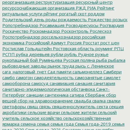
реорганизация
реструктуризация
ресурсный центр
ресурсоснабжающая организация
РЖД
РИА Рейтинг
ритуальные услуги
рйтинг
рогатый скот
роддом
Родительский день
роды
рождаемость
Рождество
розыск
Ропотребнадзор
Росавиация
Росводресурсы
Росгвардия
Роскачество
Роскомнадзор
Росконтроль
Рослесхоз
Роспотребнадзор
россельхознадзор
российская
экономика
Российский Азимут
Россия
Росстат
рост цен
Ростислав Гольдштейн
Ростовская область
роуминг
РПЦ
РСПП
рубка деревьев
рубли
рубль
Рудное
ружье
рукопашный бой
Румянцева
Русская поляна
рыба
рыбалка
рыбоводные заводы
рынок труда
рысь
с. Ленинское
сага_налоговый_гнет
Сад памяти
сальмонеллез
Самбери
самбо
самогон
самодеятельность
самозанятые
самолет
самооборона
самосуд
санавиация
санация
санитария
санитарно-эпидемиологическая обстанвока
Санкт-
Петербург
санкции
сантехника
сатира
Сбербанк
сбор
вещей
сбор на здравоохранение
свадьба
свалка
свалки
светофоры
свищ
связь
священнослужитель
секта
секция
акробатики
сельские врачи
сельские жители
сельский
учитель
сельское хозяйство
сельскохозяйственная
ярмарка
семена
семья
семья года
Семья года-2019
семья
года-2020
Семья года-2021
Сенаторы
сено
сентябрь