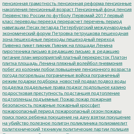
пенсионная грамотность
пенсионная реформа
пенсионные
накопления
пенсионный возраст
Пенсионный фонд
пенсия
Первенство России по футболу
Первомай 2017
первый
класс
переводы
переезд
перерасчет
перечень
период
навигации
Песах
петарда
Петербургский международный
экономический форум
Петровка
петрушкова
пешеходная
зона
пешеходные переходы
пешеходный переход
Пивенко
пикет
пикник
Пикник на площади Ленина
пиротехника
письмо в редакцию
письмо_в_редакцию
питание
план мероприятий
платный перекресток
Платон
плитка
площадь Ленина
пляжный волейбол
пневмония
побег из колонии
побои
повышение пенсионного возраста
погода
погорельцы
пограничные войска
пограничный
режим
подарки
подборка_новостей
подвал
подвоз воды
подделка
поддельные права
поджог
подпольное казино
подростковая преступность
подстанция
подтопление
подтопленцы
подъемные
Пожар
пожар
пожарная
безопасность
пожарные
пожарный кроссфит
пожароопасный период
пожароопасный сезон
пожары
поиск
поиск ребенка
покушение на дачу взятки
покушение
на убийство
полезное
полигон
поликлиника
полиомиелит
политехнический техникум
политические партии
полиция