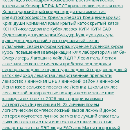
котельная
Кочмар
КПРФ
КПСС
кража
кражи
красная икра
Краснодарский край
кредит
кредитная амнистия
кредитоспособность
Кремль
креозот
Крещение
кризис
Крик души
Криминал
Крым
крытый каток
крытый_каток
КСН
КТ-исследование
Кубок лосося
КУГИ
КУГИ ЕАО
Кудесник
кудо
кулинария
Кульдкр
Кульдур
культура
культурно досуговый центр
купальный сезон
купальный_сезон
купюры
Кураж
курение
Куренков
курсы
курсы повышения квалификации
КФХ
лаборатория
Лаг ба-
Омер
лагерь
Лагошина
лайк
ЛДПР
Левинталь
Легкая
атлетика
легкоатлетическая пробежка
лед
ледовая
переправа
ледовые скульптуры
ледовый городок
ледовый
каток
ледоход
лекарства
лекарственные препараты
лекарство
Ленинская ЦРБ
Ленинский район
Ленинское
Ленинское сельское поселение
Леонид Школьник
лес
леса
лесной пожар
лесные пожары
лесопилка
летние
каникулы
лето
лето_2026
лжетерроризм
лимон
литература
Лицей
лицей № 23
личный прием
логистический комплеск
ложный вызов
ложный донос
лотерея
лоукостер
лунное затмение
лучший спасатель
лыжная гонка
льготная ипотека
льготники
льготные
лекарства
льготы
ЛЭП
люди ЕАО
люк
Магнитогорск
май