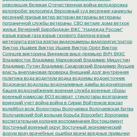
революция
Великая Отечественная война
велодорожка
велопробег
велосипед
Верховный суд
весенние каникулы
весенний призыв
ветер
ветеран
ветераны
ветераны
пограничной службы
ветераны_СВО
ветхие дома
ветхое
жилье
Вечерний Биробиджан
ВЖС "Надежда России"
взрыв
взрыв газа
взрыв газового баллона
взрыв
метеорита
взятка
взятки
видеокамеры
видеорегистратор
Виктор Ишавев
Виктор Ишаев
Виктор Орёл
Виктор
Солнцев
викторина
Винников
вице-премьер
ВИЧ
ВККС
Владивосток
Владимир Марковский
Владимир Мишустин
Владимир Путин
Владимир Сахаровский
Владимир Якушев
власть
внеплановая проверка
Внешний долг
внутренняя
политика
вода
водители
водка
водоемы
водоисточник
Водоканал
водолазы
водоналивные дамбы
водонапорная
башня
водоснабжение
военная служба
военные сборы
военный комиссар
ВОЗ
возврат_стеклотары
возгорание
воинский учет
война
война в Сирии
Войтенков
вокзал
волейбол
волк
Волонтеры
Волочаевка
Волочаевская битва
Волочаевский бой
вольная борьба
Ворожбит
Воропаева
воспитательная колония
воспоминания
Востокцемент
Восточный военный округ
Восточный экономический
форум
врач
врачебные ошибки
врачи
вредные привычки