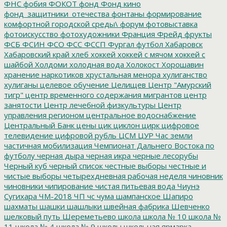
ФНС
фобия
ФОКОТ
фонд
Фонд кино
фонд_защитники_отечества
фонтаны
формирование
комфортной городской среды\
форум
фотовыставка
фотоискусство
фотохудожники
Франция
Фрейд
фрукты
ФСБ
ФСИН
ФСО
ФСС
ФССП
Фургал
футбол
Хабаровск
Хабаровский край
хлеб
хоккей
хоккей с мячом
хоккей с
шайбой
Холдоми
холодная вода
Холокост
Хорошавин
хранение наркотиков
хрустальная менора
хулиганство
хулиганы
целевое обучение
Целищев
Центр "Амурский
тигр"
центр временного содержания мигрантов
центр
занятости
Центр лечебной физкультуры
Центр
управления регионом
центральное водоснабжение
Центральный Банк
цены
цик
циклон
цирк
цифровое
телевидение
цифровой рубль
ЦСМ
ЦУР
Час земли
частичная мобилизация
Чемпионат Дальнего Востока по
футболу
черная дыра
черная икра
черные лесорубы
Черный куб
черный список
честные выборы
честные и
чистые выборы
четырехдневная рабочая неделя
чиновник
чиновники
чипирование
чистая питьевая вода
Чиунэ
Сугихара
ЧМ-2018
ЧП
чс
чума
шампанское
Шапиро
шахматы
шашки
шашлыки
швейная фабрика
Шевченко
шелковый путь
Шереметьево
школа
школа № 10
школа №
11
школа № 4
школа № 9
школы
школьная ярмарка