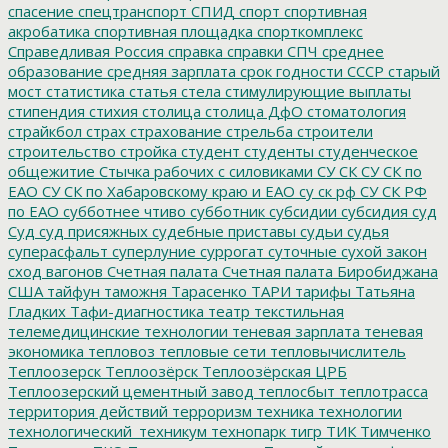
спасение
спецтранспорт
СПИД
спорт
спортивная
акробатика
спортивная площадка
спорткомплекс
Справедливая Россия
справка
справки
СПЧ
среднее
образование
средняя зарплата
срок годности
СССР
старый
мост
статистика
статья
стела
стимулирующие выплаты
стипендия
стихия
столица
столица ДфО
стоматология
страйкбол
страх
страхование
стрельба
строители
строительство
стройка
студент
студенты
студенческое
общежитие
Стычка рабочих с силовиками
СУ СК
СУ СК по
ЕАО
СУ СК по Хабаровскому краю и ЕАО
су ск рф
СУ СК РФ
по ЕАО
субботнее чтиво
субботник
субсидии
субсидия
суд
Суд
суд присяжных
судебные приставы
судьи
судья
суперасфальт
суперлуние
суррогат
суточные
сухой закон
сход вагонов
Счетная палата
Счетная палата Биробиджана
США
тайфун
таможня
Тарасенко
ТАРИ
тарифы
Татьяна
Гладких
Тафи-диагностика
театр
текстильная
телемедицинские технологии
теневая зарплата
теневая
экономика
тепловоз
тепловые сети
тепловычислитель
Теплоозерск
Теплоозёрск
Теплоозёрская ЦРБ
Теплоозерский цементный завод
теплосбыт
теплотрасса
территория действий
терроризм
техника
технологии
технологический_техникум
технопарк
тигр
ТИК
Тимченко