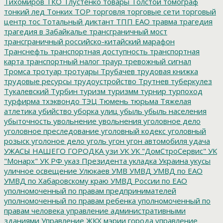
Тихомиров
ТКО
Тлустенко
товары
Толстой
томограф
тонкий лед
Тонких
ТОР
торговля
торговые сети
торговый
центр
тос
Тотальный диктант
ТПП ЕАО
травма
трагедия
трагедия в Забайкалье
трансграничный мост
трансграничный российско-китайский марафон
Транснефть
транспортная доступность
транспортная
карта
транспортный налог
траур
тревожный сигнал
Тромса
тротуар
тротуары
Трубачев
трудовая книжка
трудовые ресурсы
трудоустройство
Трутнев
туберкулез
Тукалевский
Турбин
туризм
туризмм
турнир
турпоход
турфирма
тхэквондо
ТЭЦ
Тюмень
тюрьма
Тяжелая
атлетика
убийство
уборка улиц
убыль
убыль населения
убыточность
увольнение
увольнения
уголовное дело
уголовное преследование
уголовный кодекс
уголовный
розыск
уголоное дело
уголь
угон
угон автомобиля
удача
УЖАСЫ НАШЕГО ГОРОДКА
узи
УК
УК "ДомСтроСервис"
УК
"Монарх"
УК РФ
указ Президента
укладка
Украина
укусы
уличное освещение
Улюкаев
УМВ
УМВД
УМВД по ЕАО
УМВД по Хабаровскому краю
УМВД России по ЕАО
уполномоченный по правам предпринимателей
уполномоченный по правам ребенка
уполномоченный по
правам человека
управление административными
зданиями
Управление ЖКХ мэрии города
управление