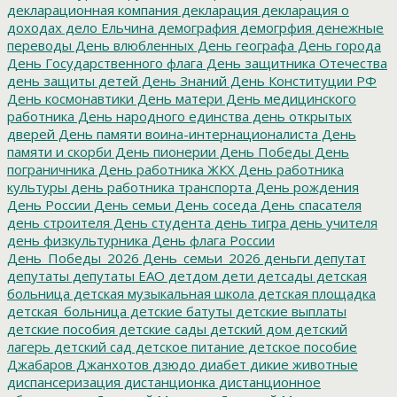
декларационная компания
декларация
декларация о
доходах
дело Ельчина
демография
демогрфия
денежные
переводы
День влюбленных
День географа
День города
День Государственного флага
День защитника Отечества
день защиты детей
День Знаний
День Конституции РФ
День космонавтики
День матери
День медицинского
работника
День народного единства
день открытых
дверей
День памяти воина-интернационалиста
День
памяти и скорби
День пионерии
День Победы
День
пограничника
День работника ЖКХ
День работника
культуры
день работника транспорта
День рождения
День России
День семьи
День соседа
День спасателя
день строителя
День студента
день тигра
день учителя
день физкультурника
День флага России
День_Победы_2026
День_семьи_2026
деньги
депутат
депутаты
депутаты ЕАО
детдом
дети
детсады
детская
больница
детская музыкальная школа
детская площадка
детская_больница
детские батуты
детские выплаты
детские пособия
детские сады
детский дом
детский
лагерь
детский сад
детское питание
детское пособие
Джабаров
Джанхотов
дзюдо
диабет
дикие животные
диспансеризация
дистанционка
дистанционное