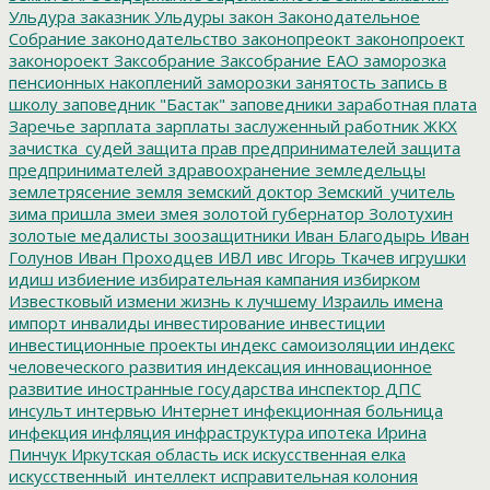
Ульдура
заказник Ульдуры
закон
Законодательное
Собрание
законодательство
законопреокт
законопроект
законороект
Заксобрание
Заксобрание ЕАО
заморозка
пенсионных накоплений
заморозки
занятость
запись в
школу
заповедник "Бастак"
заповедники
заработная плата
Заречье
зарплата
зарплаты
заслуженный работник ЖКХ
зачистка_судей
защита прав предпринимателей
защита
предпринимателей
здравоохранение
земледельцы
землетрясение
земля
земский доктор
Земский_учитель
зима пришла
змеи
змея
золотой губернатор
Золотухин
золотые медалисты
зоозащитники
Иван Благодырь
Иван
Голунов
Иван Проходцев
ИВЛ
ивс
Игорь Ткачев
игрушки
идиш
избиение
избирательная кампания
избирком
Известковый
измени жизнь к лучшему
Израиль
имена
импорт
инвалиды
инвестирование
инвестиции
инвестиционные проекты
индекс самоизоляции
индекс
человеческого развития
индексация
инновационное
развитие
иностранные государства
инспектор ДПС
инсульт
интервью
Интернет
инфекционная больница
инфекция
инфляция
инфраструктура
ипотека
Ирина
Пинчук
Иркутская область
иск
искусственная елка
искусственный_интеллект
исправительная колония