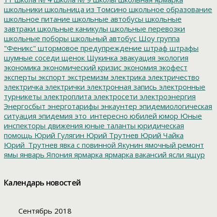
школьники
школьница из Томсино
школьное образование
школьное питание
школьные автобусы
школьные
завтраки
школьные каникулы
школьные перевозки
школьные поборы
школьный автобус
Шоу группа
"Феникс"
штормовое предупреждение
штраф
штрафы
шумные соседи
щенок
Щукинка
эвакуация
экология
экономика
экономический кризис
экономия
экофест
эксперты
экспорт
экстремизм
электрика
электричество
электричка
электрички
электронная запись
электронные
турникеты
электроплита
электросети
электроэнергия
Энергосбыт
энерготарифы
энкаунтер
эпидемиологическая
ситуация
эпидемия
это_интересно
юбилей
юмор
Юные
инспекторы движения
юные таланты
юридическая
помощь
Юрий Гулягин
Юрий Трутнев
Юрий Чайка
Юрий_Трутнев
явка с повинной
Якунин
ямочный ремонт
ямы
январь
Япония
ярмарка
ярмарка вакансий
ясли
ящур
Календарь новостей
Сентябрь 2018