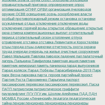
оправдательный приговор
опровержение
опрос
оптимизация
ОПФР
ОРВИ
организация пчеловодов
оружие
ОСВВ
освещение
осень
оскорбление власти
особый противопожарный режим
остановка
остановки
осужденные
отдых
отключение
отключение воды
отключение горячей воды
открытое обращение
открытые
окна
отмена компенсационных выплат
отопительный
период
отопительный сезон
отопление
отпуск
отравление
отставка
отставка Левинталя и Коростелёва
отцы города
отцы-одиночки
отчетность
охота
охрана
труда
очереди
очередь на жилье
очистные сооружения
Павел Малышев
Павлова
паводок
падение
пал
палаточный
лагерь
Палькина
Памфилова
памятная акция
памятник
памятник-мемориал
память
панихида
парад выпускников
Парад колясок
Парад Победы
Парасибириада-2019
Парк
парк Весна
парковка
парта_героев
партийный проект
Партия Роста
Пархоменко
Парыгина
паспорт
пассажирские перевозки
пассажирские перевозки\
Пасха
ПАТП
патриотизм
патриотическое граффити
пауэрлифтинг
ПГУ
ПГУ им. Шолом-Алейхема
ПДД
ПДН
МОМВД России «Ленинский»
педагоги
педагогическая
тайна
пенсии
пенсионер
пенсионерка
пенсионеры