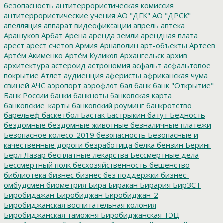
безопасность
антитеррористическая комиссия
антитеррористические учения
АО "ДГК"
АО "ДРСК"
апелляция
аппарат видеофиксации
апрель
аптека
Арашуков
Арбат
Арена
аренда земли
арендная плата
арест
арест счетов
Армия
Арнаполин
арт-объекты
Артеев
Артём Акименко
Артём Куликов
Архангельск
архив
архитектура
астероид
астрономия
асфальт
асфальтовое
покрытие
Атлет
аудиенция
аферисты
африканская чума
свиней
АЧС
аэропорт
аэрофлот
бал
банк
банк "Открытие"
Банк России
банки
банкноты
банковская карта
банковские_карты
банковский роуминг
банкротство
барельеф
баскетбол
Бастак
Бастрыкин
батут
Бедность
бездомные
бездомные животные
безналичные платежи
Безопасное колесо-2019
безопасность
Безопасные и
качественные дороги
безработица
белка
бензин
Беринг
Берл Лазар
бесплатные лекарства
Бессмертные дела
Бессмертный полк
бесхозяйственность
бешенство
библиотека
бизнес
бизнес без поддержки
бизнес-
омбудсмен
биометрия
Бира
Биракан
Бирария
БирЗСТ
Биробидажан
Биробиджан
Биробиджан-2
Биробиджанская воспитательная колония
Биробиджанская таможня
Биробиджанская ТЭЦ