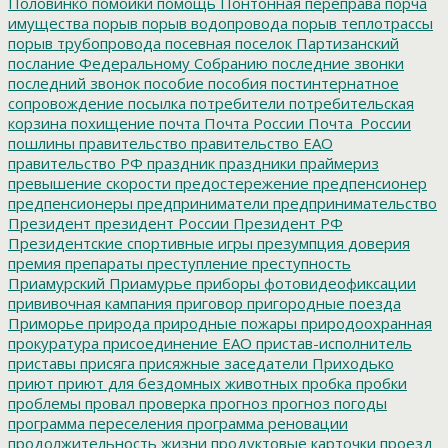
Половинко
помойки
помощь
Понтонная переправа
порча
имущества
порыв
порыв водопровода
порыв теплотрассы
порыв трубопровода
посевная
поселок Партизанский
послание Федеральному Собранию
последние звонки
последний звонок
пособие
пособия
постинтернатное
сопровождение
посылка
потребители
потребительская
корзина
похищение
почта
Почта России
Почта_России
пошлины
правительство
правительство ЕАО
правительство РФ
праздник
праздники
праймериз
превышение скорости
предостережение
предпенсионер
предпенсионеры
предприниматели
предпринимательство
Президент
президент России
Президент РФ
Президентские спортивные игры
презумпция доверия
премия
препараты
преступление
преступность
Приамурский
Приамурье
приборы фотовидеофиксации
прививочная кампания
приговор
пригородные поезда
Приморье
природа
природные пожары
природоохранная
прокуратура
присоединение ЕАО
пристав-исполнитель
приставы
присяга
присяжные заседатели
Приходько
приют
приют для бездомных животных
пробка
пробки
проблемы
провал
проверка
прогноз
прогноз погоды
программа переселения
программа реновации
продолжительность жизни
продуктовые карточки
проезд