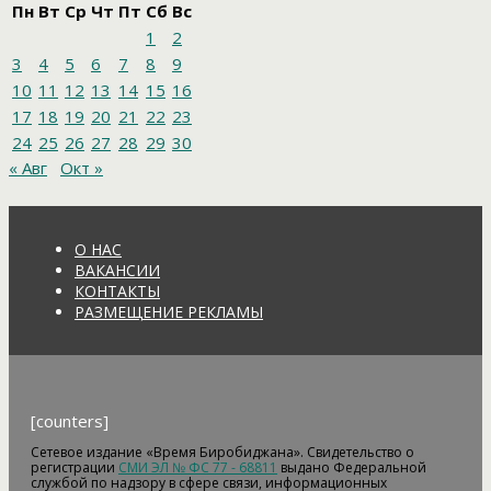
Пн
Вт
Ср
Чт
Пт
Сб
Вс
1
2
3
4
5
6
7
8
9
10
11
12
13
14
15
16
17
18
19
20
21
22
23
24
25
26
27
28
29
30
« Авг
Окт »
О НАС
ВАКАНСИИ
КОНТАКТЫ
РАЗМЕЩЕНИЕ РЕКЛАМЫ
[counters]
Сетевое издание «Время Биробиджана». Свидетельство о
регистрации
СМИ ЭЛ № ФС 77 - 68811
выдано Федеральной
службой по надзору в сфере связи, информационных