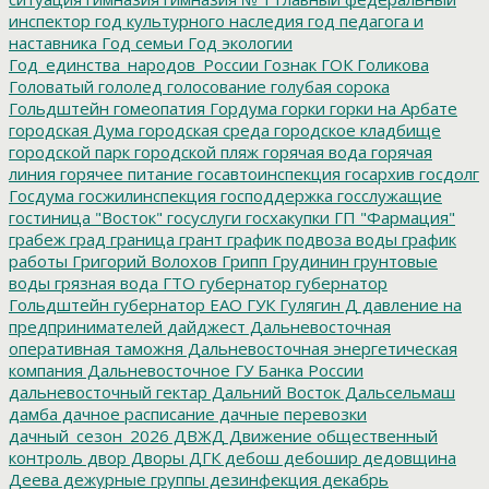
инспектор
год культурного наследия
год педагога и
наставника
Год семьи
Год экологии
Год_единства_народов_России
Гознак
ГОК
Голикова
Головатый
гололед
голосование
голубая сорока
Гольдштейн
гомеопатия
Гордума
горки
горки на Арбате
городская Дума
городская среда
городское кладбище
городской парк
городской пляж
горячая вода
горячая
линия
горячее питание
госавтоинспекция
госархив
госдолг
Госдума
госжилинспекция
господдержка
госслужащие
гостиница "Восток"
госуслуги
госхакупки
ГП "Фармация"
грабеж
град
граница
грант
график подвоза воды
график
работы
Григорий Волохов
Грипп
Грудинин
грунтовые
воды
грязная вода
ГТО
губернатор
губернатор
Гольдштейн
губернатор ЕАО
ГУК
Гулягин
Д
давление на
предпринимателей
дайджест
Дальневосточная
оперативная таможня
Дальневосточная энергетическая
компания
Дальневосточное ГУ Банка России
дальневосточный гектар
Дальний Восток
Дальсельмаш
дамба
дачное расписание
дачные перевозки
дачный_сезон_2026
ДВЖД
Движение общественный
контроль
двор
Дворы
ДГК
дебош
дебошир
дедовщина
Деева
дежурные группы
дезинфекция
декабрь