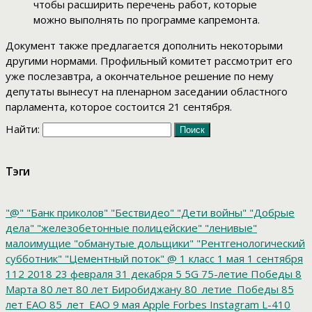
чтобы расширить перечень работ, которые
можно выполнять по программе капремонта.
Документ также предлагается дополнить некоторыми
другими нормами. Профильный комитет рассмотрит его
уже послезавтра, а окончательное решение по нему
депутаты вынесут на пленарном заседании областного
парламента, которое состоится 21 сентября.
Найти:
Тэги
"@"
"Банк приколов"
"Бествидео"
"Дети войны"
"Добрые
дела"
"железобетонные полицейские"
"ленивые"
малоимущие
"обманутые дольщики"
"Рентгенологический
субботник"
"Цементный поток"
@
1 класс
1 мая
1 сентября
112
2018
23 февраля
31 декабря
5
5G
75-летие Победы
8
Марта
80 лет
80 лет Биробиджану
80_летие_Победы
85
лет ЕАО
85_лет_ЕАО
9 мая
Apple
Forbes
Instagram
L-410