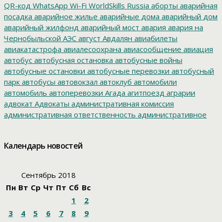
QR-код
WhatsApp
Wi-Fi
WorldSkills Russia
аборты
аварийная
посадка
аварийное жилье
аварийные дома
аварийный дом
аварийный жилфонд
аварийный мост
авария
авария на
Чернобыльской АЭС
август
Авдалян
авиабилеты
авиакатастрофа
авиалесоохрана
авиасообщение
авиация
автобус
автобусная остановка
автобусные войны
автобусные остановки
автобусные перевозки
автобусный
парк
автобусы
автовокзал
автоклуб
автомобили
автомобиль
автоперевозки
Агада
агитпоезд
аграрии
адвокат
Адвокаты
административная комиссия
административная ответственность
административное
дело
администрация президента
азартные игры
азимут
АЗС
Акименко
активист
акция
акция протеста
Александр
Календарь новостей
Буксман
Александр Винников
Александр Головатый
Александр Золотухин
Александр Козлов
Александр
Левинталь
Александр Ливенталь
Александр Романов
Сентябрь 2018
Александр Соловьев
Александр Чаплыгин
Александра
Пн
Вт
Ср
Чт
Пт
Сб
Вс
Филиппова
Алексей Корниенко
Алексей Навальный
1
2
Алексей Хозяйский
Алексей Черный
Алеппо
алименты
Алиса
алкоголизация
Алкоголь
алкогольная продукция
3
4
5
6
7
8
9