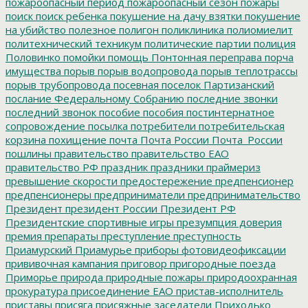
пожароопасный период
пожароопасный сезон
пожары
поиск
поиск ребенка
покушение на дачу взятки
покушение
на убийство
полезное
полигон
поликлиника
полиомиелит
политехнический техникум
политические партии
полиция
Половинко
помойки
помощь
Понтонная переправа
порча
имущества
порыв
порыв водопровода
порыв теплотрассы
порыв трубопровода
посевная
поселок Партизанский
послание Федеральному Собранию
последние звонки
последний звонок
пособие
пособия
постинтернатное
сопровождение
посылка
потребители
потребительская
корзина
похищение
почта
Почта России
Почта_России
пошлины
правительство
правительство ЕАО
правительство РФ
праздник
праздники
праймериз
превышение скорости
предостережение
предпенсионер
предпенсионеры
предприниматели
предпринимательство
Президент
президент России
Президент РФ
Президентские спортивные игры
презумпция доверия
премия
препараты
преступление
преступность
Приамурский
Приамурье
приборы фотовидеофиксации
прививочная кампания
приговор
пригородные поезда
Приморье
природа
природные пожары
природоохранная
прокуратура
присоединение ЕАО
пристав-исполнитель
приставы
присяга
присяжные заседатели
Приходько