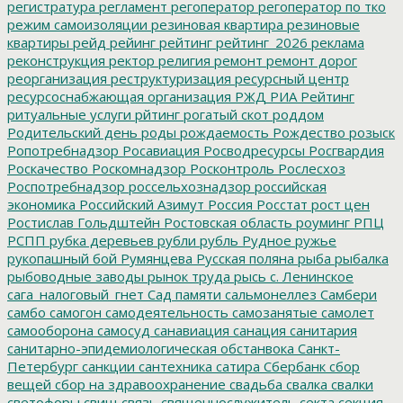
регистратура
регламент
регоператор
регоператор по тко
режим самоизоляции
резиновая квартира
резиновые
квартиры
рейд
рейинг
рейтинг
рейтинг_2026
реклама
реконструкция
ректор
религия
ремонт
ремонт дорог
реорганизация
реструктуризация
ресурсный центр
ресурсоснабжающая организация
РЖД
РИА Рейтинг
ритуальные услуги
рйтинг
рогатый скот
роддом
Родительский день
роды
рождаемость
Рождество
розыск
Ропотребнадзор
Росавиация
Росводресурсы
Росгвардия
Роскачество
Роскомнадзор
Росконтроль
Рослесхоз
Роспотребнадзор
россельхознадзор
российская
экономика
Российский Азимут
Россия
Росстат
рост цен
Ростислав Гольдштейн
Ростовская область
роуминг
РПЦ
РСПП
рубка деревьев
рубли
рубль
Рудное
ружье
рукопашный бой
Румянцева
Русская поляна
рыба
рыбалка
рыбоводные заводы
рынок труда
рысь
с. Ленинское
сага_налоговый_гнет
Сад памяти
сальмонеллез
Самбери
самбо
самогон
самодеятельность
самозанятые
самолет
самооборона
самосуд
санавиация
санация
санитария
санитарно-эпидемиологическая обстанвока
Санкт-
Петербург
санкции
сантехника
сатира
Сбербанк
сбор
вещей
сбор на здравоохранение
свадьба
свалка
свалки
светофоры
свищ
связь
священнослужитель
секта
секция