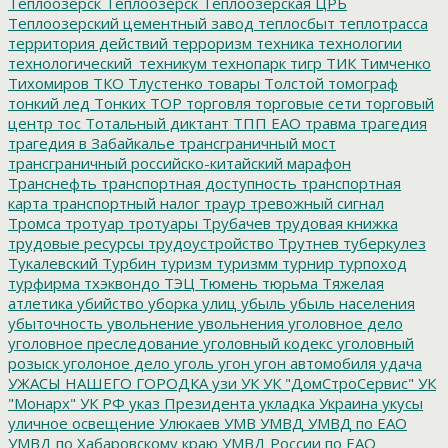
Теплоозерск
Теплоозёрск
Теплоозёрская ЦРБ
Теплоозерский цементный завод
теплосбыт
теплотрасса
территория действий
терроризм
техника
технологии
технологический_техникум
технопарк
тигр
ТИК
Тимченко
Тихомиров
ТКО
Тлустенко
товары
Толстой
томограф
тонкий лед
Тонких
ТОР
торговля
торговые сети
торговый
центр
тос
Тотальный диктант
ТПП ЕАО
травма
трагедия
трагедия в Забайкалье
трансграничный мост
трансграничный российско-китайский марафон
Транснефть
транспортная доступность
транспортная
карта
транспортный налог
траур
тревожный сигнал
Тромса
тротуар
тротуары
Трубачев
трудовая книжка
трудовые ресурсы
трудоустройство
Трутнев
туберкулез
Тукалевский
Турбин
туризм
туризмм
турнир
турпоход
турфирма
тхэквондо
ТЭЦ
Тюмень
тюрьма
Тяжелая
атлетика
убийство
уборка улиц
убыль
убыль населения
убыточность
увольнение
увольнения
уголовное дело
уголовное преследование
уголовный кодекс
уголовный
розыск
уголоное дело
уголь
угон
угон автомобиля
удача
УЖАСЫ НАШЕГО ГОРОДКА
узи
УК
УК "ДомСтроСервис"
УК
"Монарх"
УК РФ
указ Президента
укладка
Украина
укусы
уличное освещение
Улюкаев
УМВ
УМВД
УМВД по ЕАО
УМВД по Хабаровскому краю
УМВД России по ЕАО