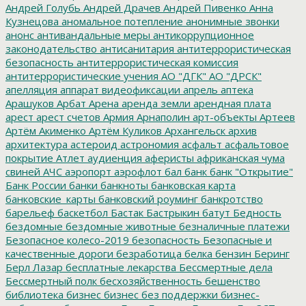
Андрей Голубь
Андрей Драчев
Андрей Пивенко
Анна
Кузнецова
аномальное потепление
анонимные звонки
анонс
антивандальные меры
антикоррупционное
законодательство
антисанитария
антитеррористическая
безопасность
антитеррористическая комиссия
антитеррористические учения
АО "ДГК"
АО "ДРСК"
апелляция
аппарат видеофиксации
апрель
аптека
Арашуков
Арбат
Арена
аренда земли
арендная плата
арест
арест счетов
Армия
Арнаполин
арт-объекты
Артеев
Артём Акименко
Артём Куликов
Архангельск
архив
архитектура
астероид
астрономия
асфальт
асфальтовое
покрытие
Атлет
аудиенция
аферисты
африканская чума
свиней
АЧС
аэропорт
аэрофлот
бал
банк
банк "Открытие"
Банк России
банки
банкноты
банковская карта
банковские_карты
банковский роуминг
банкротство
барельеф
баскетбол
Бастак
Бастрыкин
батут
Бедность
бездомные
бездомные животные
безналичные платежи
Безопасное колесо-2019
безопасность
Безопасные и
качественные дороги
безработица
белка
бензин
Беринг
Берл Лазар
бесплатные лекарства
Бессмертные дела
Бессмертный полк
бесхозяйственность
бешенство
библиотека
бизнес
бизнес без поддержки
бизнес-