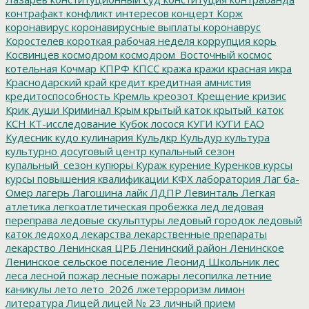
контрафакт
конфликт интересов
концерт
Корж
коронавирус
коронавирусные выплаты
коронаврус
Коростелев
короткая рабочая неделя
коррупция
корь
Косвинцев
космодром
космодром_Восточный
космос
котельная
Кочмар
КПРФ
КПСС
кража
кражи
красная икра
Краснодарский край
кредит
кредитная амнистия
кредитоспособность
Кремль
креозот
Крещение
кризис
Крик души
Криминал
Крым
крытый каток
крытый_каток
КСН
КТ-исследование
Кубок лосося
КУГИ
КУГИ ЕАО
Кудесник
кудо
кулинария
Кульдкр
Кульдур
культура
культурно досуговый центр
купальный сезон
купальный_сезон
купюры
Кураж
курение
Куренков
курсы
курсы повышения квалификации
КФХ
лаборатория
Лаг ба-
Омер
лагерь
Лагошина
лайк
ЛДПР
Левинталь
Легкая
атлетика
легкоатлетическая пробежка
лед
ледовая
переправа
ледовые скульптуры
ледовый городок
ледовый
каток
ледоход
лекарства
лекарственные препараты
лекарство
Ленинская ЦРБ
Ленинский район
Ленинское
Ленинское сельское поселение
Леонид Школьник
лес
леса
лесной пожар
лесные пожары
лесопилка
летние
каникулы
лето
лето_2026
лжетерроризм
лимон
литература
Лицей
лицей № 23
личный прием