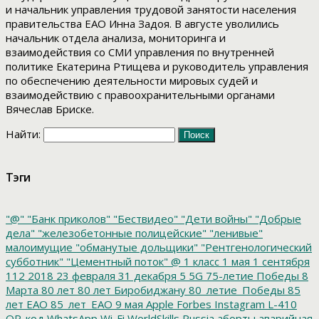
и начальник управления трудовой занятости населения
правительства ЕАО Инна Задоя. В августе уволились
начальник отдела анализа, мониторинга и
взаимодействия со СМИ управления по внутренней
политике Екатерина Ртищева и руководитель управления
по обеспечению деятельности мировых судей и
взаимодействию с правоохранительными органами
Вячеслав Бриске.
Найти:
Тэги
"@"
"Банк приколов"
"Бествидео"
"Дети войны"
"Добрые
дела"
"железобетонные полицейские"
"ленивые"
малоимущие
"обманутые дольщики"
"Рентгенологический
субботник"
"Цементный поток"
@
1 класс
1 мая
1 сентября
112
2018
23 февраля
31 декабря
5
5G
75-летие Победы
8
Марта
80 лет
80 лет Биробиджану
80_летие_Победы
85
лет ЕАО
85_лет_ЕАО
9 мая
Apple
Forbes
Instagram
L-410
QR-код
WhatsApp
Wi-Fi
WorldSkills Russia
аборты
аварийная