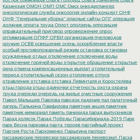
Казанская
ОМОН
ОМП
ОМС
Омск
онкодиспансер
онкологическая служба
онкология
онлайн-концерт
ОНФ
ОНФ "Генеральная уборка"
опасные сайты
ОПГ
операция
должник
оплата труда
Оплот
оползень
оппозиция
оправдательный приговор
опровержение
опрос
оптимизация
ОПФР
ОРВИ
организация пчеловодов
оружие
ОСВВ
освещение
осень
оскорбление власти
особый противопожарный режим
остановка
остановки
осужденные
отдых
отключение
отключение воды
отключение горячей воды
открытое обращение
открытые
окна
отмена компенсационных выплат
отопительный
период
отопительный сезон
отопление
отпуск
отравление
отставка
отставка Левинталя и Коростелёва
отцы города
отцы-одиночки
отчетность
охота
охрана
труда
очереди
очередь на жилье
очистные сооружения
Павел Малышев
Павлова
паводок
падение
пал
палаточный
лагерь
Палькина
Памфилова
памятная акция
памятник
памятник-мемориал
память
панихида
парад выпускников
Парад колясок
Парад Победы
Парасибириада-2019
Парк
парк Весна
парковка
парта_героев
партийный проект
Партия Роста
Пархоменко
Парыгина
паспорт
пассажирские перевозки
пассажирские перевозки\
Пасха