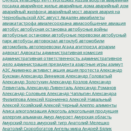
посадка
аварийное жилье
аварийные дома
аварийный дом
аварийный жилфонд
аварийный мост
авария
авария на
Чернобыльской АЭС
август
Авдалян
авиабилеты
авиакатастрофа
авиалесоохрана
авиасообщение
авиация
автобус
автобусная остановка
автобусные войны
автобусные остановки
автобусные перевозки
автобусный
парк
автобусы
автовокзал
автоклуб
автомобили
автомобиль
автоперевозки
Агада
агитпоезд
аграрии
адвокат
Адвокаты
административная комиссия
административная ответственность
административное
дело
администрация президента
азартные игры
азимут
АЗС
Акименко
активист
акция
акция протеста
Александр
Буксман
Александр Винников
Александр Головатый
Александр Золотухин
Александр Козлов
Александр
Левинталь
Александр Ливенталь
Александр Романов
Александр Соловьев
Александр Чаплыгин
Александра
Филиппова
Алексей Корниенко
Алексей Навальный
Алексей Хозяйский
Алексей Черный
Алеппо
алименты
Алиса
алкоголизация
Алкоголь
алкогольная продукция
аллергия
альманах
Амур
Амурзет
Амурская область
Амурский полоз
амурский тигр
Анатолий Мелешко
Анатолий Скоробогатов
Ангелы мира
Андрей Бялик