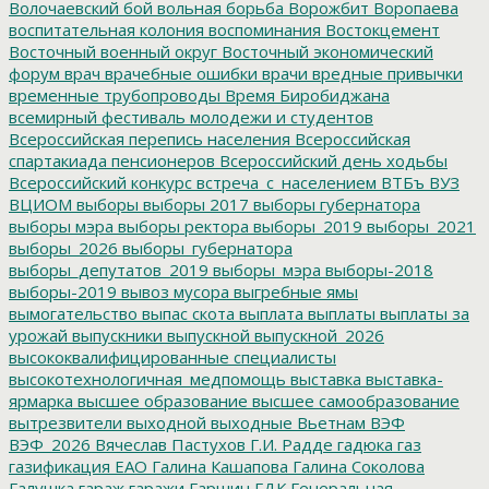
Волочаевский бой
вольная борьба
Ворожбит
Воропаева
воспитательная колония
воспоминания
Востокцемент
Восточный военный округ
Восточный экономический
форум
врач
врачебные ошибки
врачи
вредные привычки
временные трубопроводы
Время Биробиджана
всемирный фестиваль молодежи и студентов
Всероссийская перепись населения
Всероссийская
спартакиада пенсионеров
Всероссийский день ходьбы
Всероссийский конкурс
встреча_с_населением
ВТБъ
ВУЗ
ВЦИОМ
выборы
выборы 2017
выборы губернатора
выборы мэра
выборы ректора
выборы_2019
выборы_2021
выборы_2026
выборы_губернатора
выборы_депутатов_2019
выборы_мэра
выборы-2018
выборы-2019
вывоз мусора
выгребные ямы
вымогательство
выпас скота
выплата
выплаты
выплаты за
урожай
выпускники
выпускной
выпускной_2026
высококвалифицированные специалисты
высокотехнологичная_медпомощь
выставка
выставка-
ярмарка
высшее образование
высшее самообразование
вытрезвители
выходной
выходные
Вьетнам
ВЭФ
ВЭФ_2026
Вячеслав Пастухов
Г.И. Радде
гадюка
газ
газификация ЕАО
Галина Кашапова
Галина Соколова
Галушка
гараж
гаражи
Гаршин
ГДК
Генеральная