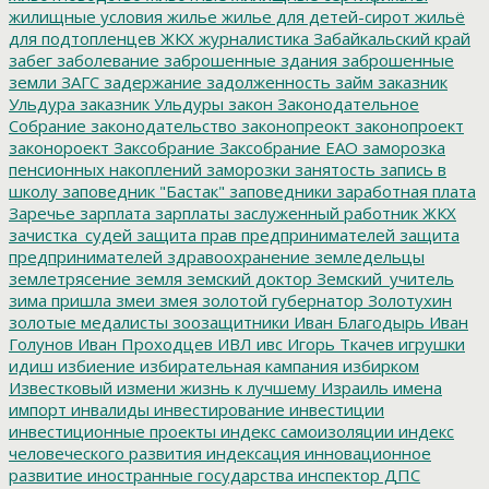
жилищные условия
жилье
жилье для детей-сирот
жильё
для подтопленцев
ЖКХ
журналистика
Забайкальский край
забег
заболевание
заброшенные здания
заброшенные
земли
ЗАГС
задержание
задолженность
займ
заказник
Ульдура
заказник Ульдуры
закон
Законодательное
Собрание
законодательство
законопреокт
законопроект
законороект
Заксобрание
Заксобрание ЕАО
заморозка
пенсионных накоплений
заморозки
занятость
запись в
школу
заповедник "Бастак"
заповедники
заработная плата
Заречье
зарплата
зарплаты
заслуженный работник ЖКХ
зачистка_судей
защита прав предпринимателей
защита
предпринимателей
здравоохранение
земледельцы
землетрясение
земля
земский доктор
Земский_учитель
зима пришла
змеи
змея
золотой губернатор
Золотухин
золотые медалисты
зоозащитники
Иван Благодырь
Иван
Голунов
Иван Проходцев
ИВЛ
ивс
Игорь Ткачев
игрушки
идиш
избиение
избирательная кампания
избирком
Известковый
измени жизнь к лучшему
Израиль
имена
импорт
инвалиды
инвестирование
инвестиции
инвестиционные проекты
индекс самоизоляции
индекс
человеческого развития
индексация
инновационное
развитие
иностранные государства
инспектор ДПС