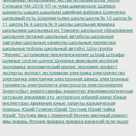
Сугихара
ЧМ-2018
ЧП
чс
чума
шампанское
Шапиро
шахматы
шашки
шашлыки
швейная фабрика
Шевченко
шелковый путь
Шереметьево
школа
школа № 10
школа №
11
школа № 4
школа № 9
школы
школьная ярмарка
школьники
школьница из Томсино
школьное образование
школьное питание
школьные автобусы
школьные
завтраки
школьные каникулы
школьные перевозки
школьные поборы
школьный автобус
Шоу группа
"Феникс"
штормовое предупреждение
штраф
штрафы
шумные соседи
щенок
Щукинка
эвакуация
экология
экономика
экономический кризис
экономия
экофест
эксперты
экспорт
экстремизм
электрика
электричество
электричка
электрички
электронная запись
электронные
турникеты
электроплита
электросети
электроэнергия
Энергосбыт
энерготарифы
энкаунтер
эпидемиологическая
ситуация
эпидемия
это_интересно
юбилей
юмор
Юные
инспекторы движения
юные таланты
юридическая
помощь
Юрий Гулягин
Юрий Трутнев
Юрий Чайка
Юрий_Трутнев
явка с повинной
Якунин
ямочный ремонт
ямы
январь
Япония
ярмарка
ярмарка вакансий
ясли
ящур