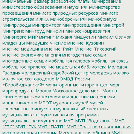
минимальный размер заработной платы
минирование
министерство образования и науки РФ
Министерство
просвещения
министр природных ресурсов
Министр
строительства и ЖКХ
Минобороны РФ
Минобрнауки
Минприроды
минпромторг
Минпросвещения
Минстрой
Минтранс
Минтруд
Минфин
Минэкономразвития
Минэнерго
МИР
митинг
Михаил Мишустин
Михаил Озимок
младенцы
Младушка
мнение
мнение_Кузовин
мнение_медицина
мнение_Райт
Мнение_Тиховский
мнение_экономика
мнения
многодетные семьи
многодетные_семьи
мобильная галерея
мобильная связь
мобильное приложение
модельная библиотека
Молодая
Гвардия
молодежный еврейский центр
молодежь
молоко
молочное скотоводство
МОМВД России
«Биробиджанский»
мониторинг
мониторинг цен
морг
морепродукты
Москва
Московское дело
мост
Мост в
Нижнеленинском
мотопомпа
мошенник
мошенники
мошенничество
МРОТ
мудрость
музей
музей
современного искусства
музыкальный спектакль
муниципалитеты
муниципальная программа
муниципальное имущество
МУП
МУП "Водоканал"
МУП
"ГТС"
МУП "ГУК
МУП "ПАТП"
МУП "Транспортная компания
мусор
мусорная реформа
Мусульманская община
МФЦ