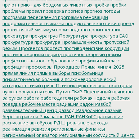
приют
приют для бездомных животных
пробка
пробки
проблемы
провал
проверка
прогноз
прогноз погоды
программа переселения
программа реновации
продолжительность жизни
продуктовые карточки
проезд
прожиточный минимум
производство
происшествие
прократура
прокуратруа
Прокуратура
прокуратура ЕАО
прокуратуура
прокураура
Промышленность
пропускной
режим
Просветов
протест
противодействие коррупции
противопожарный период
противопожарный режим
профессиональное_образование
профильный класс
профицит
профсоюзы
Проходцев
Пряма_линия_2025
прямая линия
прямые выборы
психбольница
психиатрическая больница
психоневрологический
интернат
птичий грипп
Птичник
пункт весового контроля
пункт пропуска
путевка
Путин
ПФР
Пшеничный
пьянство
за рулем
работа
работодатели
рабочая неделя
рабочая
поездка
рабочие места
радиация
радон
Разбой
развлекательный центр
развод
Раздольное
размыв
берегов
ракеты
Рамазанов
РАН
РАНХиГС
расписание
расписание автобусов
РДШ
реальные доходы
реанимация
ревизия
региональные финансы
региональный оператор
Региональный сосудистый центр