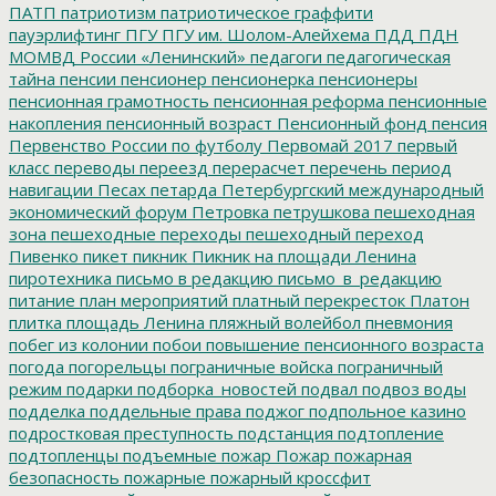
ПАТП
патриотизм
патриотическое граффити
пауэрлифтинг
ПГУ
ПГУ им. Шолом-Алейхема
ПДД
ПДН
МОМВД России «Ленинский»
педагоги
педагогическая
тайна
пенсии
пенсионер
пенсионерка
пенсионеры
пенсионная грамотность
пенсионная реформа
пенсионные
накопления
пенсионный возраст
Пенсионный фонд
пенсия
Первенство России по футболу
Первомай 2017
первый
класс
переводы
переезд
перерасчет
перечень
период
навигации
Песах
петарда
Петербургский международный
экономический форум
Петровка
петрушкова
пешеходная
зона
пешеходные переходы
пешеходный переход
Пивенко
пикет
пикник
Пикник на площади Ленина
пиротехника
письмо в редакцию
письмо_в_редакцию
питание
план мероприятий
платный перекресток
Платон
плитка
площадь Ленина
пляжный волейбол
пневмония
побег из колонии
побои
повышение пенсионного возраста
погода
погорельцы
пограничные войска
пограничный
режим
подарки
подборка_новостей
подвал
подвоз воды
подделка
поддельные права
поджог
подпольное казино
подростковая преступность
подстанция
подтопление
подтопленцы
подъемные
пожар
Пожар
пожарная
безопасность
пожарные
пожарный кроссфит