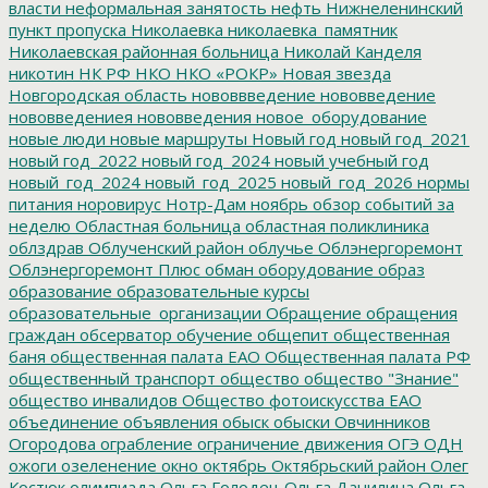
власти
неформальная занятость
нефть
Нижнеленинский
пункт пропуска
Николаевка
николаевка_памятник
Николаевская районная больница
Николай Канделя
никотин
НК РФ
НКО
НКО «РОКР»
Новая звезда
Новгородская область
нововвведение
нововведение
нововведениея
нововведения
новое_оборудование
новые люди
новые маршруты
Новый год
новый год_2021
новый год_2022
новый год_2024
новый учебный год
новый_год_2024
новый_год_2025
новый_год_2026
нормы
питания
норовирус
Нотр-Дам
ноябрь
обзор событий за
неделю
Областная больница
областная поликлиника
облздрав
Облученский район
облучье
Облэнергоремонт
Облэнергоремонт Плюс
обман
оборудование
образ
образование
образовательные курсы
образовательные_организации
Обращение
обращения
граждан
обсерватор
обучение
общепит
общественная
баня
общественная палата ЕАО
Общественная палата РФ
общественный транспорт
общество
общество "Знание"
общество инвалидов
Общество фотоискусства ЕАО
объединение
объявления
обыск
обыски
Овчинников
Огородова
ограбление
ограничение движения
ОГЭ
ОДН
ожоги
озеленение
окно
октябрь
Октябрьский район
Олег
Костюк
олимпиада
Ольга Голодец
Ольга Данилина
Ольга