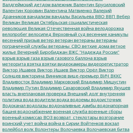
Валдгеймский детдом
валежник
Валентин Брусиловский
Валентин Коровин
Валентина Матвиенко
Валерий
Дранников
вандализм
вандалы
Васильева
ВВО
ВВП
Вебер
Великан
Великая Октябрьская социалистическая
революция
Великая Отечественная война
велодорожка
велопробег
велосипед
Верховный суд
весенние каникулы
весенний призыв
ветер
ветеран
ветераны
ветераны
пограничной службы
ветераны_СВО
ветхие дома
ветхое
жилье
Вечерний Биробиджан
ВЖС "Надежда России"
взрыв
взрыв газа
взрыв газового баллона
взрыв
метеорита
взятка
взятки
видеокамеры
видеорегистратор
Виктор Ишавев
Виктор Ишаев
Виктор Орёл
Виктор
Солнцев
викторина
Винников
вице-премьер
ВИЧ
ВККС
Владивосток
Владимир Марковский
Владимир Мишустин
Владимир Путин
Владимир Сахаровский
Владимир Якушев
власть
внеплановая проверка
Внешний долг
внутренняя
политика
вода
водители
водка
водоемы
водоисточник
Водоканал
водолазы
водоналивные дамбы
водонапорная
башня
водоснабжение
военная служба
военные сборы
военный комиссар
ВОЗ
возврат_стеклотары
возгорание
воинский учет
война
война в Сирии
Войтенков
вокзал
волейбол
волк
Волонтеры
Волочаевка
Волочаевская битва