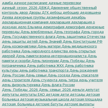
дамба
дачное расписание
дачные перевозки
дачный_сезон_2026
ДВЖД
Движение общественный
контроль
двор
Дворы
ДГК
дебош
дебошир
дедовщина
Деева
дежурные группы
дезинфекция
декабрь
декларационная компания
декларация
декларация о
доходах
дело Ельчина
демография
демогрфия
денежные
переводы
День влюбленных
День географа
День города
День Государственного флага
День защитника Отечества
день защиты детей
День Знаний
День Конституции РФ
День космонавтики
День матери
День медицинского
работника
День народного единства
день открытых
дверей
День памяти воина-интернационалиста
День
памяти и скорби
День пионерии
День Победы
День
пограничника
День работника ЖКХ
День работника
культуры
день работника транспорта
День рождения
День России
День семьи
День соседа
День спасателя
день строителя
День студента
день тигра
день учителя
день физкультурника
День флага России
День_Победы_2026
День_семьи_2026
деньги
депутат
депутаты
депутаты ЕАО
детдом
дети
детсады
детская
больница
детская музыкальная школа
детская площадка
детская_больница
детские батуты
детские выплаты