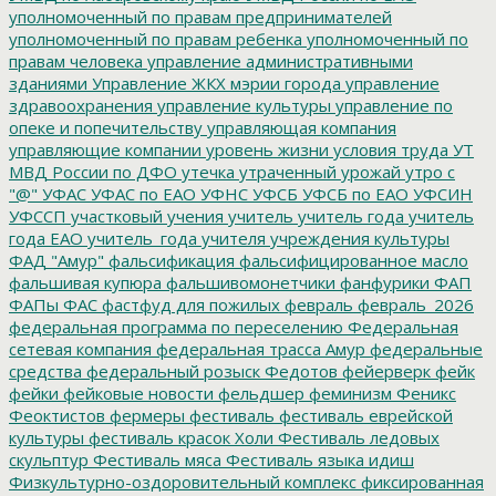
уполномоченный по правам предпринимателей
уполномоченный по правам ребенка
уполномоченный по
правам человека
управление административными
зданиями
Управление ЖКХ мэрии города
управление
здравоохранения
управление культуры
управление по
опеке и попечительству
управляющая компания
управляющие компании
уровень жизни
условия труда
УТ
МВД России по ДФО
утечка
утраченный урожай
утро с
"@"
УФАС
УФАС по ЕАО
УФНС
УФСБ
УФСБ по ЕАО
УФСИН
УФССП
участковый
учения
учитель
учитель года
учитель
года ЕАО
учитель_года
учителя
учреждения культуры
ФАД "Амур"
фальсификация
фальсифицированное масло
фальшивая купюра
фальшивомонетчики
фанфурики
ФАП
ФАПы
ФАС
фастфуд для пожилых
февраль
февраль_2026
федеральная программа по переселению
Федеральная
сетевая компания
федеральная трасса Амур
федеральные
средства
федеральный розыск
Федотов
фейерверк
фейк
фейки
фейковые новости
фельдшер
феминизм
Феникс
Феоктистов
фермеры
фестиваль
фестиваль еврейской
культуры
фестиваль красок Холи
Фестиваль ледовых
скульптур
Фестиваль мяса
Фестиваль языка идиш
Физкультурно-оздоровительный комплекс
фиксированная