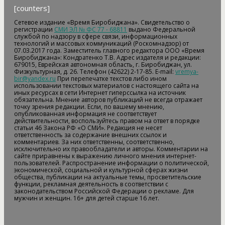
[counters]
Сетевое издание «Время Биробиджана». Свидетельство о
регистрации
СМИ ЭЛ № ФС 77 - 68811
выдано Федеральной
службой по надзору в сфере связи, информационных
технологий и массовых коммуникаций (Роскомнадзор) от
07.03.2017 года. Заместитель главного редактора ООО «Время
Биробиджана»: Кондратенко Т.В. Адрес издателя и редакции:
679015, Еврейская автономная область, г. Биробиджан, ул.
Физкультурная, д. 26. Телефон (42622) 2-17-85. E-mail:
vremya-
bir@yandex.ru
При перепечатке текстов либо ином
использовании текстовых материалов с настоящего сайта на
иных ресурсах в сети Интернет гиперссылка на источник
обязательна. Мнение авторов публикаций не всегда отражает
точку зрения редакции. Если, по вашему мнению,
опубликованная информация не соответствует
действительности, воспользуйтесь правом на ответ в порядке
статьи 46 Закона РФ «О СМИ». Редакция не несет
ответственность за содержание внешних ссылок и
комментариев. За них ответственны, соответственно,
исключительно их правообладатели и авторы. Комментарии на
сайте приравнены к выражению личного мнения интернет-
пользователей. Распространение информации о политической,
экономической, социальной и культурной сферах жизни
общества, публикации на актуальные темы, просветительские
функции, рекламная деятельность в соответствии с
законодательством Российской Федерации о рекламе. Для
мужчин и женщин. 16+ для детей старше 16 лет.