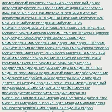
логистический комплеск
ложный вызов
ложный донос
лотерея
лоукостер
лунное затмение
лучший спасатель
лыжная гонка
льготная ипотека
льготники
льготные
лекарства
льготы
ЛЭП
люди ЕАО
люк
Магнитогорск
май
май_2026
майские праздники
майские_2026
майские_праздники_2026
МАК-2019
Мак-2020
Мак-2021
Макаров
Максим Акимов
Максим Семенов
Максим Шупиков
макулатура
Мама-предприниматель
Мамедов
маммография
мамография
мандарин
мандарины
Марвин
Токайер
Мария Костюк
Марк Кауфман
маркировка товаров
Марковский
март
март_2026
маска
Масленица
масочный
режим
массовое сокращение
Матвиенко
материнский
капитал
маткапитал
Махинько
Маяк
МВД
медаль
Медведев
медведь
медики
Медицина
медицина_ЕАО
медицинские маски
медицинский класс
медоборудование
медосмотр
медработники
медсестры
международная
делегация
международные отношения
международный
полумарафон «Биробиджан-Валдгейм»
местные
производители
метеорит
методика
мигранты
миграционная политика
миграционное законодательство
миграция
микрофинансовые_организации
миллиардеры
Минвостокразвития
минеральная вода
Минздрав