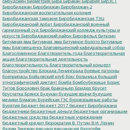
омбудсмен
биометрия
Бира
Биракан
Бирария
БирЗСТ
Биробидажан
Биробиджан
Биробиджан-2
Биробиджанская воспитательная колония
Биробиджанская таможня
Биробиджанская ТЭЦ
Биробиджанский Арбат
Биробиджанский военный
гарнизонный суд
Биробиджанский колледж культуры и
искусств
Биробиджанский район
Бирофельд
биткоин
битумная яма
битумная_яма
битумное болото
битумные
ямы
Благовещенск
Благовещенский кафедральный собор
Благословенное
благотворитель года
благотворительная
акция
благотворительная деятельность
благотворительность
благотворительный концерт
благоустройство
Блокада Ленинграда
боевые патроны
боеприпасы
Бойцовский клуб
бокс
больница
большой
этнографический диктант
бомба
бомбоубежище
Борис
Титов
Борохович
брак
браконьер
Бридер
брусит
брусчатка
Брянск
Будукан
будущие врачи
будущие
медики
Бумагин
Бурейская ГЭС
буровзрывные работы
Бурятия
Бюджет
бюджет 2017
бюджет Биробиджана
бюджетники
бюджетные деньги
бюджетные организации
бюджетные средства
бюджетные учреждения
бюджетный кредит
бюрократия
В. Путин
В.И. Ленин
Вадим Зингман
вакцина
вакцинация
Валдгейм