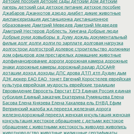
детские пособия
детские сады
детский дом
детский
лагерь
детский сад
детское питание
детское пособие
Джабаров
Джанхотов
дзюдо
диабет
дикие животные
диспансеризация
дистанционка
дистанционное
образование
Дмитрий Меведев
Дмитрий Медведев
Дмитрий Нестеров
Доблесть_Хингана
Добрые люди
Добрые руки
довыборы_в_Думу
дождь
документальный
фильм
долг
долги
долги по зарплате
долговая нагрузка
долгострои
долгострой
долевое строительство
должники
дом офицеров
дом престарелых
домашние животные
допфинансирование
дороги
дорожная камера
дорожные
знаки
дорожные камеры
дорожный радар
ДОСААФ
дотации
доход
доходы
ДПС
дрова
ДТП
дтп
Дудин
дым
ДЭК
дюкер
ЕАО
ЕАО_тонет
Евгений Коростелев
еврейская
культура
еврейская_мудрость
еврейские традиции
Евровидение
Евросеть
Еврстат
ЕГЭ
Единая Россия
единая
субсидия
Единый заказчик
Екатерина Румянцева
Елена
Басова
Елена Князева
Елена Хахалева
ель
ЕНВД
Ефим
Вепринский
жалоба
жд переезд
железная дорога
железнодорожный переезд
женская кнсультация
женская
консультация
жестокое обращение с детьми
жестокое
обращение с животными
жестокость
живодер
живопись
животноводство
животные
жилищные сертификаты