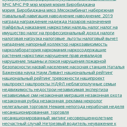
МЧС
МЧС РФ
мэр
мэрия
мэрия Биробиджана
мэрия_Биробиджана
мясо
Мясокомбинат
набережная
Навальный
навигация
наводнение
наводнение_2019
награда
награждение
надежда
Назаров
назначения
Найфельд
наказание
накркотики
наледь
налог
налог на
имущество
налог на профессиональный доход
налоги
налоговая нагрузка
налоговые_льготы
налоговый вычет
нападение
напорный коллектор
наркозависимость
нарколаборатория
наркомания
наркосодержащие
растения
наркотики
нарушение прав инвалидов
нарушение тишины и покоя
нарушения пожарной
безопасности
насвай
население
насосная станция
Наталья
Баженова
наука
Наум Ливант
национальный рейтинг
национальный рейтинг тревожности
наципроект
нацпроект
нацпроекты
НДФЛ
неблагополучные семьи
недвижимость
недострои
независимая экспертиза
независимые сми
незаконная миграция
незаконная охота
незаконная рубка
незаконная_реклама
некролог
нелегальная торговля
Немаев
непогода
нерабочая неделя
несанкционированная_торговля
несанкционированный_митинг
несовершеннолетние
несчастный случай
Нетрезвый водитель
неуважение к