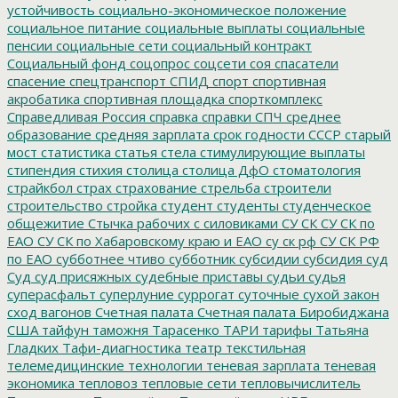
устойчивость
социально-экономическое положение
социальное питание
социальные выплаты
социальные
пенсии
социальные сети
социальный контракт
Социальный фонд
соцопрос
соцсети
соя
спасатели
спасение
спецтранспорт
СПИД
спорт
спортивная
акробатика
спортивная площадка
спорткомплекс
Справедливая Россия
справка
справки
СПЧ
среднее
образование
средняя зарплата
срок годности
СССР
старый
мост
статистика
статья
стела
стимулирующие выплаты
стипендия
стихия
столица
столица ДфО
стоматология
страйкбол
страх
страхование
стрельба
строители
строительство
стройка
студент
студенты
студенческое
общежитие
Стычка рабочих с силовиками
СУ СК
СУ СК по
ЕАО
СУ СК по Хабаровскому краю и ЕАО
су ск рф
СУ СК РФ
по ЕАО
субботнее чтиво
субботник
субсидии
субсидия
суд
Суд
суд присяжных
судебные приставы
судьи
судья
суперасфальт
суперлуние
суррогат
суточные
сухой закон
сход вагонов
Счетная палата
Счетная палата Биробиджана
США
тайфун
таможня
Тарасенко
ТАРИ
тарифы
Татьяна
Гладких
Тафи-диагностика
театр
текстильная
телемедицинские технологии
теневая зарплата
теневая
экономика
тепловоз
тепловые сети
тепловычислитель