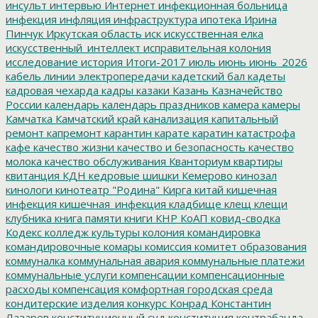
инсульт
интервью
Интернет
инфекционная больница
инфекция
инфляция
инфраструктура
ипотека
Ирина
Пинчук
Иркутская область
иск
искусственная елка
искусственный_интеллект
исправительная колония
исследование
история
Итоги-2017
июль
июнь
июнь_2026
кабель линии электропередачи
кадетский бал
кадеты
кадровая чехарда
кадры
казаки
Казань
Казначейство
России
календарь
календарь праздников
камера
камеры
Камчатка
Камчатский край
канализация
капитальный
ремонт
капремонт
карантин
карате
каратин
катастрофа
кафе
качество жизни
качество и безопасность
качество
молока
качество обслуживания
Кванториум
квартиры
квитанция
КДН
кедровые шишки
Кемерово
кинозал
кинологи
кинотеатр "Родина"
Кирга
китай
кишечная
инфекция
кишечная_инфекция
кладбище
клещ
клещи
клубника
книга памяти
книги
КНР
КоАП
ковид-сводка
Кодекс
колледж культуры
колония
командировка
командировочные
комары
комиссия
комитет образования
коммуналка
коммунальная авария
коммунальные платежи
коммунальные услуги
компенсации
компенсационные
расходы
компенсация
комфортная городская среда
кондитерские изделия
конкурс
Конрад
Константин
Лазарев
конституционный суд
конституция
контрабанда