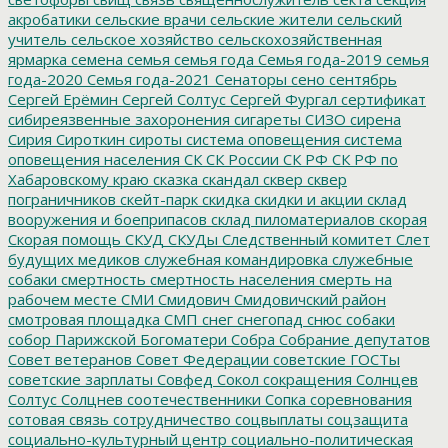
акробатики
сельские врачи
сельские жители
сельский
учитель
сельское хозяйство
сельскохозяйственная
ярмарка
семена
семья
семья года
Семья года-2019
семья
года-2020
Семья года-2021
Сенаторы
сено
сентябрь
Сергей Ерёмин
Сергей Солтус
Сергей Фургал
сертификат
сибиреязвенные захоронения
сигареты
СИЗО
сирена
Сирия
Сироткин
сироты
система оповещения
система
оповещения населения
СК
СК России
СК РФ
СК РФ по
Хабаровскому краю
сказка
скандал
сквер
сквер
пограничников
скейт-парк
скидка
скидки и акции
склад
вооружения и боеприпасов
склад пиломатериалов
скорая
Скорая помощь
СКУД
СКУДы
Следственный комитет
Слет
будущих медиков
служебная командировка
служебные
собаки
смертность
смертность населения
смерть на
рабочем месте
СМИ
Смидович
Смидовичский район
смотровая площадка
СМП
снег
снегопад
снюс
собаки
собор Парижской Богоматери
Собра
Собрание депутатов
Совет ветеранов
Совет Федерации
советские ГОСТы
советские зарплаты
Совфед
Сокол
сокращения
Солнцев
Солтус
Солцнев
соотечественники
Сопка
соревнования
сотовая связь
сотрудничество
соцвыплаты
соцзащита
социально-культурный центр
социально-политическая