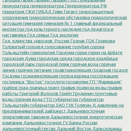
прокуратура
генпрокуратура
Генпрокуратура РФ
гериатрия
ГЖИ
ГИБДД
Гиви
Гигант
гидрозащитные
сооружения
гидрологическая обстановка
гидрологическая
ситуация
гимназия
гимназия № 1
главный федеральный
инспектор
год культурного наследия
год педагога и
наставника
Год семьи
Год экологии
Год_единства_народов_России
Гознак
ГОК
Голикова
Головатый
гололед
голосование
голубая сорока
Гольдштейн
гомеопатия
Гордума
горки
горки на Арбате
городская Дума
городская среда
городское кладбище
городской парк
городской пляж
горячая вода
горячая
линия
горячее питание
госавтоинспекция
госархив
госдолг
Госдума
госжилинспекция
господдержка
госслужащие
гостиница "Восток"
госуслуги
госхакупки
ГП "Фармация"
грабеж
град
граница
грант
график подвоза воды
график
работы
Григорий Волохов
Грипп
Грудинин
грунтовые
воды
грязная вода
ГТО
губернатор
губернатор
Гольдштейн
губернатор ЕАО
ГУК
Гулягин
Д
давление на
предпринимателей
дайджест
Дальневосточная
оперативная таможня
Дальневосточная энергетическая
компания
Дальневосточное ГУ Банка России
дальневосточный гектар
Дальний Восток
Дальсельмаш