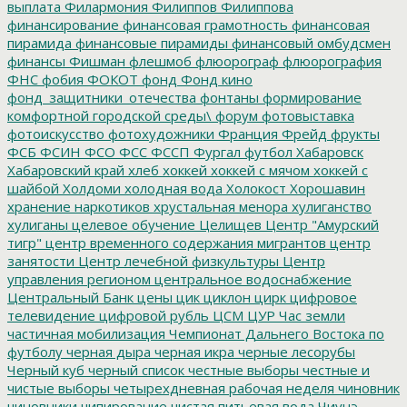
выплата
Филармония
Филиппов
Филиппова
финансирование
финансовая грамотность
финансовая
пирамида
финансовые пирамиды
финансовый омбудсмен
финансы
Фишман
флешмоб
флюорограф
флюорография
ФНС
фобия
ФОКОТ
фонд
Фонд кино
фонд_защитники_отечества
фонтаны
формирование
комфортной городской среды\
форум
фотовыставка
фотоискусство
фотохудожники
Франция
Фрейд
фрукты
ФСБ
ФСИН
ФСО
ФСС
ФССП
Фургал
футбол
Хабаровск
Хабаровский край
хлеб
хоккей
хоккей с мячом
хоккей с
шайбой
Холдоми
холодная вода
Холокост
Хорошавин
хранение наркотиков
хрустальная менора
хулиганство
хулиганы
целевое обучение
Целищев
Центр "Амурский
тигр"
центр временного содержания мигрантов
центр
занятости
Центр лечебной физкультуры
Центр
управления регионом
центральное водоснабжение
Центральный Банк
цены
цик
циклон
цирк
цифровое
телевидение
цифровой рубль
ЦСМ
ЦУР
Час земли
частичная мобилизация
Чемпионат Дальнего Востока по
футболу
черная дыра
черная икра
черные лесорубы
Черный куб
черный список
честные выборы
честные и
чистые выборы
четырехдневная рабочая неделя
чиновник
чиновники
чипирование
чистая питьевая вода
Чиунэ