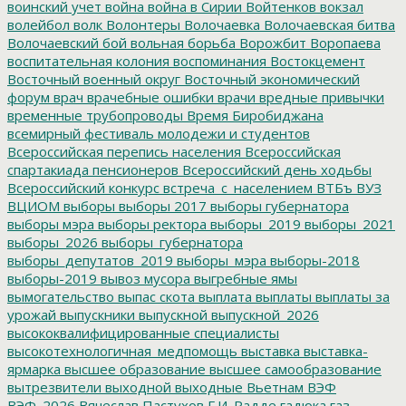
воинский учет
война
война в Сирии
Войтенков
вокзал
волейбол
волк
Волонтеры
Волочаевка
Волочаевская битва
Волочаевский бой
вольная борьба
Ворожбит
Воропаева
воспитательная колония
воспоминания
Востокцемент
Восточный военный округ
Восточный экономический
форум
врач
врачебные ошибки
врачи
вредные привычки
временные трубопроводы
Время Биробиджана
всемирный фестиваль молодежи и студентов
Всероссийская перепись населения
Всероссийская
спартакиада пенсионеров
Всероссийский день ходьбы
Всероссийский конкурс
встреча_с_населением
ВТБъ
ВУЗ
ВЦИОМ
выборы
выборы 2017
выборы губернатора
выборы мэра
выборы ректора
выборы_2019
выборы_2021
выборы_2026
выборы_губернатора
выборы_депутатов_2019
выборы_мэра
выборы-2018
выборы-2019
вывоз мусора
выгребные ямы
вымогательство
выпас скота
выплата
выплаты
выплаты за
урожай
выпускники
выпускной
выпускной_2026
высококвалифицированные специалисты
высокотехнологичная_медпомощь
выставка
выставка-
ярмарка
высшее образование
высшее самообразование
вытрезвители
выходной
выходные
Вьетнам
ВЭФ
ВЭФ_2026
Вячеслав Пастухов
Г.И. Радде
гадюка
газ