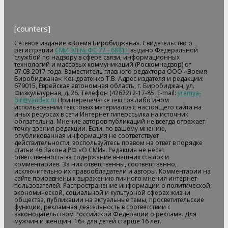
[counters]
Сетевое издание «Время Биробиджана». Свидетельство о
регистрации
СМИ ЭЛ № ФС 77 - 68811
выдано Федеральной
службой по надзору в сфере связи, информационных
технологий и массовых коммуникаций (Роскомнадзор) от
07.03.2017 года. Заместитель главного редактора ООО «Время
Биробиджана»: Кондратенко Т.В. Адрес издателя и редакции:
679015, Еврейская автономная область, г. Биробиджан, ул.
Физкультурная, д. 26. Телефон (42622) 2-17-85. E-mail:
vremya-
bir@yandex.ru
При перепечатке текстов либо ином
использовании текстовых материалов с настоящего сайта на
иных ресурсах в сети Интернет гиперссылка на источник
обязательна. Мнение авторов публикаций не всегда отражает
точку зрения редакции. Если, по вашему мнению,
опубликованная информация не соответствует
действительности, воспользуйтесь правом на ответ в порядке
статьи 46 Закона РФ «О СМИ». Редакция не несет
ответственность за содержание внешних ссылок и
комментариев. За них ответственны, соответственно,
исключительно их правообладатели и авторы. Комментарии на
сайте приравнены к выражению личного мнения интернет-
пользователей. Распространение информации о политической,
экономической, социальной и культурной сферах жизни
общества, публикации на актуальные темы, просветительские
функции, рекламная деятельность в соответствии с
законодательством Российской Федерации о рекламе. Для
мужчин и женщин. 16+ для детей старше 16 лет.