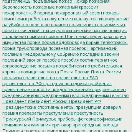
подтопленцы
подъемные
пожар
Пожар
пожарная
безопасность
пожарные
пожарный кроссфит
пожароопасный период
пожароопасный сезон
пожары
поиск
поиск ребенка
покушение на дачу взятки
покушение
на убийство
полезное
полигон
поликлиника
полиомиелит
политехнический техникум
политические партии
полиция
Половинко
помойки
помощь
Понтонная переправа
порча
имущества
порыв
порыв водопровода
порыв теплотрассы
порыв трубопровода
посевная
поселок Партизанский
послание Федеральному Собранию
последние звонки
последний звонок
пособие
пособия
постинтернатное
сопровождение
посылка
потребители
потребительская
корзина
похищение
почта
Почта России
Почта_России
пошлины
правительство
правительство ЕАО
правительство РФ
праздник
праздники
праймериз
превышение скорости
предостережение
предпенсионер
предпенсионеры
предприниматели
предпринимательство
Президент
президент России
Президент РФ
Президентские спортивные игры
презумпция доверия
премия
препараты
преступление
преступность
Приамурский
Приамурье
приборы фотовидеофиксации
прививочная кампания
приговор
пригородные поезда
Приморье
природа
природные пожары
природоохранная