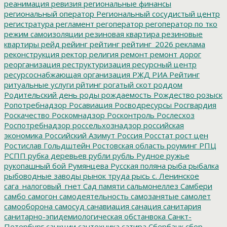
реанимация
ревизия
региональные финансы
региональный оператор
Региональный сосудистый центр
регистратура
регламент
регоператор
регоператор по тко
режим самоизоляции
резиновая квартира
резиновые
квартиры
рейд
рейинг
рейтинг
рейтинг_2026
реклама
реконструкция
ректор
религия
ремонт
ремонт дорог
реорганизация
реструктуризация
ресурсный центр
ресурсоснабжающая организация
РЖД
РИА Рейтинг
ритуальные услуги
рйтинг
рогатый скот
роддом
Родительский день
роды
рождаемость
Рождество
розыск
Ропотребнадзор
Росавиация
Росводресурсы
Росгвардия
Роскачество
Роскомнадзор
Росконтроль
Рослесхоз
Роспотребнадзор
россельхознадзор
российская
экономика
Российский Азимут
Россия
Росстат
рост цен
Ростислав Гольдштейн
Ростовская область
роуминг
РПЦ
РСПП
рубка деревьев
рубли
рубль
Рудное
ружье
рукопашный бой
Румянцева
Русская поляна
рыба
рыбалка
рыбоводные заводы
рынок труда
рысь
с. Ленинское
сага_налоговый_гнет
Сад памяти
сальмонеллез
Самбери
самбо
самогон
самодеятельность
самозанятые
самолет
самооборона
самосуд
санавиация
санация
санитария
санитарно-эпидемиологическая обстанвока
Санкт-
Петербург
санкции
сантехника
сатира
Сбербанк
сбор