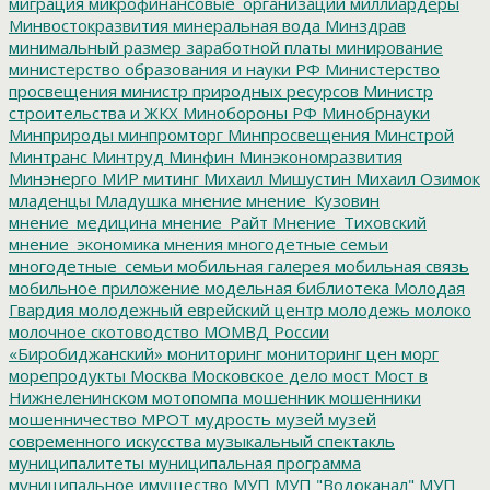
миграция
микрофинансовые_организации
миллиардеры
Минвостокразвития
минеральная вода
Минздрав
минимальный размер заработной платы
минирование
министерство образования и науки РФ
Министерство
просвещения
министр природных ресурсов
Министр
строительства и ЖКХ
Минобороны РФ
Минобрнауки
Минприроды
минпромторг
Минпросвещения
Минстрой
Минтранс
Минтруд
Минфин
Минэкономразвития
Минэнерго
МИР
митинг
Михаил Мишустин
Михаил Озимок
младенцы
Младушка
мнение
мнение_Кузовин
мнение_медицина
мнение_Райт
Мнение_Тиховский
мнение_экономика
мнения
многодетные семьи
многодетные_семьи
мобильная галерея
мобильная связь
мобильное приложение
модельная библиотека
Молодая
Гвардия
молодежный еврейский центр
молодежь
молоко
молочное скотоводство
МОМВД России
«Биробиджанский»
мониторинг
мониторинг цен
морг
морепродукты
Москва
Московское дело
мост
Мост в
Нижнеленинском
мотопомпа
мошенник
мошенники
мошенничество
МРОТ
мудрость
музей
музей
современного искусства
музыкальный спектакль
муниципалитеты
муниципальная программа
муниципальное имущество
МУП
МУП "Водоканал"
МУП