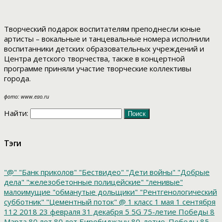
Творческий подарок воспитателям преподнесли юные
артисты – вокальные и танцевальные номера исполнили
воспитанники детских образовательных учреждений и
Центра детского творчества, также в концертной
программе приняли участие творческие коллективы
города.
фото: www.eao.ru
Найти:
Тэги
"@"
"Банк приколов"
"Бествидео"
"Дети войны"
"Добрые
дела"
"железобетонные полицейские"
"ленивые"
малоимущие
"обманутые дольщики"
"Рентгенологический
субботник"
"Цементный поток"
@
1 класс
1 мая
1 сентября
112
2018
23 февраля
31 декабря
5
5G
75-летие Победы
8
Марта
80 лет
80 лет Биробиджану
80_летие_Победы
85