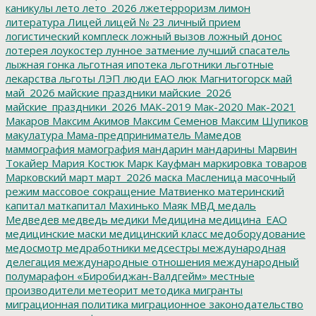
каникулы
лето
лето_2026
лжетерроризм
лимон
литература
Лицей
лицей № 23
личный прием
логистический комплеск
ложный вызов
ложный донос
лотерея
лоукостер
лунное затмение
лучший спасатель
лыжная гонка
льготная ипотека
льготники
льготные
лекарства
льготы
ЛЭП
люди ЕАО
люк
Магнитогорск
май
май_2026
майские праздники
майские_2026
майские_праздники_2026
МАК-2019
Мак-2020
Мак-2021
Макаров
Максим Акимов
Максим Семенов
Максим Шупиков
макулатура
Мама-предприниматель
Мамедов
маммография
мамография
мандарин
мандарины
Марвин
Токайер
Мария Костюк
Марк Кауфман
маркировка товаров
Марковский
март
март_2026
маска
Масленица
масочный
режим
массовое сокращение
Матвиенко
материнский
капитал
маткапитал
Махинько
Маяк
МВД
медаль
Медведев
медведь
медики
Медицина
медицина_ЕАО
медицинские маски
медицинский класс
медоборудование
медосмотр
медработники
медсестры
международная
делегация
международные отношения
международный
полумарафон «Биробиджан-Валдгейм»
местные
производители
метеорит
методика
мигранты
миграционная политика
миграционное законодательство