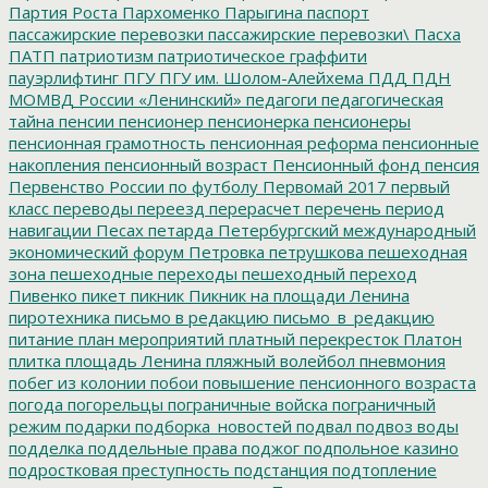
Партия Роста
Пархоменко
Парыгина
паспорт
пассажирские перевозки
пассажирские перевозки\
Пасха
ПАТП
патриотизм
патриотическое граффити
пауэрлифтинг
ПГУ
ПГУ им. Шолом-Алейхема
ПДД
ПДН
МОМВД России «Ленинский»
педагоги
педагогическая
тайна
пенсии
пенсионер
пенсионерка
пенсионеры
пенсионная грамотность
пенсионная реформа
пенсионные
накопления
пенсионный возраст
Пенсионный фонд
пенсия
Первенство России по футболу
Первомай 2017
первый
класс
переводы
переезд
перерасчет
перечень
период
навигации
Песах
петарда
Петербургский международный
экономический форум
Петровка
петрушкова
пешеходная
зона
пешеходные переходы
пешеходный переход
Пивенко
пикет
пикник
Пикник на площади Ленина
пиротехника
письмо в редакцию
письмо_в_редакцию
питание
план мероприятий
платный перекресток
Платон
плитка
площадь Ленина
пляжный волейбол
пневмония
побег из колонии
побои
повышение пенсионного возраста
погода
погорельцы
пограничные войска
пограничный
режим
подарки
подборка_новостей
подвал
подвоз воды
подделка
поддельные права
поджог
подпольное казино
подростковая преступность
подстанция
подтопление