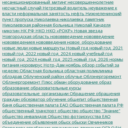
несанкционированный_митинг
несовершеннолетние
несчастный случай
Нетрезвый водитель
неуважение к
власти
неформальная занятость
нефть
Нижнеленинский
пункт пропуска
Николаевка
николаевка_памятник
Николаевская районная больница
Николай Канделя
никотин
НК РФ
НКО
НКО «РОКР»
Новая звезда
Новгородская область
нововвведение
нововведение
нововведениея
нововведения
новое_оборудование
новые люди
новые маршруты
Новый год
новый год_2021
новый год_2022
новый год_2024
новый учебный год
новый_год_2024
новый_год_2025
новый_год_2026
нормы
питания
норовирус
Нотр-Дам
ноябрь
обзор событий за
неделю
Областная больница
областная поликлиника
облздрав
Облученский район
облучье
Облэнергоремонт
Облэнергоремонт Плюс
обман
оборудование
образ
образование
образовательные курсы
образовательные_организации
Обращение
обращения
граждан
обсерватор
обучение
общепит
общественная
баня
общественная палата ЕАО
Общественная палата РФ
общественный транспорт
общество
общество "Знание"
общество инвалидов
Общество фотоискусства ЕАО
объединение
объявления
обыск
обыски
Овчинников
Огородова
ограбление
ограничение движения
ОГЭ
ОДН