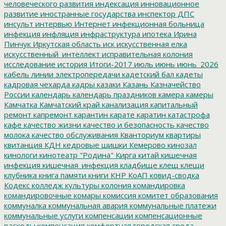
человеческого развития
индексация
инновационное
развитие
иностранные государства
инспектор ДПС
инсульт
интервью
Интернет
инфекционная больница
инфекция
инфляция
инфраструктура
ипотека
Ирина
Пинчук
Иркутская область
иск
искусственная елка
искусственный_интеллект
исправительная колония
исследование
история
Итоги-2017
июль
июнь
июнь_2026
кабель линии электропередачи
кадетский бал
кадеты
кадровая чехарда
кадры
казаки
Казань
Казначейство
России
календарь
календарь праздников
камера
камеры
Камчатка
Камчатский край
канализация
капитальный
ремонт
капремонт
карантин
карате
каратин
катастрофа
кафе
качество жизни
качество и безопасность
качество
молока
качество обслуживания
Кванториум
квартиры
квитанция
КДН
кедровые шишки
Кемерово
кинозал
кинологи
кинотеатр "Родина"
Кирга
китай
кишечная
инфекция
кишечная_инфекция
кладбище
клещ
клещи
клубника
книга памяти
книги
КНР
КоАП
ковид-сводка
Кодекс
колледж культуры
колония
командировка
командировочные
комары
комиссия
комитет образования
коммуналка
коммунальная авария
коммунальные платежи
коммунальные услуги
компенсации
компенсационные
расходы
компенсация
комфортная городская среда