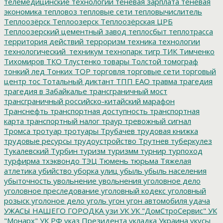
телемедицинские технологии
теневая зарплата
теневая
экономика
тепловоз
тепловые сети
тепловычислитель
Теплоозёрск
Теплоозерск
Теплоозёрская ЦРБ
Теплоозерский цементный завод
теплосбыт
теплотрасса
территория действий
терроризм
техника
технологии
технологический_техникум
технопарк
тигр
ТИК
Тимченко
Тихомиров
ТКО
Тлустенко
товары
Толстой
томограф
тонкий лед
Тонких
ТОР
торговля
торговые сети
торговый
центр
тос
Тотальный диктант
ТПП ЕАО
травма
трагедия
трагедия в Забайкалье
трансграничный мост
трансграничный российско-китайский марафон
Транснефть
транспортная доступность
транспортная
карта
транспортный налог
траур
тревожный сигнал
Тромса
тротуар
тротуары
Трубачев
трудовая книжка
трудовые ресурсы
трудоустройство
Трутнев
туберкулез
Тукалевский
Турбин
туризм
туризмм
турнир
турпоход
турфирма
тхэквондо
ТЭЦ
Тюмень
тюрьма
Тяжелая
атлетика
убийство
уборка улиц
убыль
убыль населения
убыточность
увольнение
увольнения
уголовное дело
уголовное преследование
уголовный кодекс
уголовный
розыск
уголоное дело
уголь
угон
угон автомобиля
удача
УЖАСЫ НАШЕГО ГОРОДКА
узи
УК
УК "ДомСтроСервис"
УК
"Монарх"
УК РФ
указ Президента
укладка
Украина
укусы