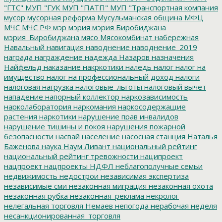
"ГТС"
МУП "ГУК
МУП "ПАТП"
МУП "Транспортная компания
мусор
мусорная реформа
Мусульманская община
МФЦ
МЧС
МЧС РФ
мэр
мэрия
мэрия Биробиджана
мэрия_Биробиджана
мясо
Мясокомбинат
набережная
Навальный
навигация
наводнение
наводнение_2019
награда
награждение
надежда
Назаров
назначения
Найфельд
наказание
накркотики
наледь
налог
налог на
имущество
налог на профессиональный доход
налоги
налоговая нагрузка
налоговые_льготы
налоговый вычет
нападение
напорный коллектор
наркозависимость
нарколаборатория
наркомания
наркосодержащие
растения
наркотики
нарушение прав инвалидов
нарушение тишины и покоя
нарушения пожарной
безопасности
насвай
население
насосная станция
Наталья
Баженова
наука
Наум Ливант
национальный рейтинг
национальный рейтинг тревожности
наципроект
нацпроект
нацпроекты
НДФЛ
неблагополучные семьи
недвижимость
недострои
независимая экспертиза
независимые сми
незаконная миграция
незаконная охота
незаконная рубка
незаконная_реклама
некролог
нелегальная торговля
Немаев
непогода
нерабочая неделя
несанкционированная_торговля