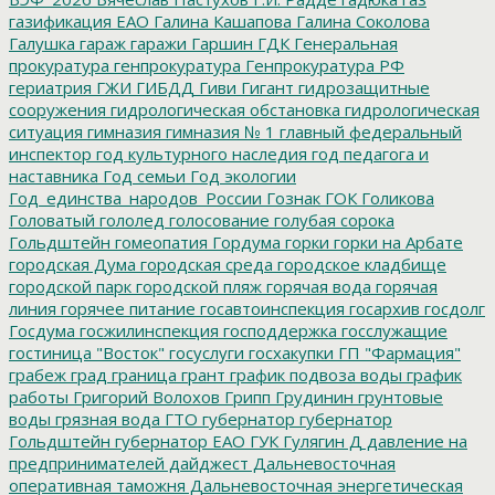
газификация ЕАО
Галина Кашапова
Галина Соколова
Галушка
гараж
гаражи
Гаршин
ГДК
Генеральная
прокуратура
генпрокуратура
Генпрокуратура РФ
гериатрия
ГЖИ
ГИБДД
Гиви
Гигант
гидрозащитные
сооружения
гидрологическая обстановка
гидрологическая
ситуация
гимназия
гимназия № 1
главный федеральный
инспектор
год культурного наследия
год педагога и
наставника
Год семьи
Год экологии
Год_единства_народов_России
Гознак
ГОК
Голикова
Головатый
гололед
голосование
голубая сорока
Гольдштейн
гомеопатия
Гордума
горки
горки на Арбате
городская Дума
городская среда
городское кладбище
городской парк
городской пляж
горячая вода
горячая
линия
горячее питание
госавтоинспекция
госархив
госдолг
Госдума
госжилинспекция
господдержка
госслужащие
гостиница "Восток"
госуслуги
госхакупки
ГП "Фармация"
грабеж
град
граница
грант
график подвоза воды
график
работы
Григорий Волохов
Грипп
Грудинин
грунтовые
воды
грязная вода
ГТО
губернатор
губернатор
Гольдштейн
губернатор ЕАО
ГУК
Гулягин
Д
давление на
предпринимателей
дайджест
Дальневосточная
оперативная таможня
Дальневосточная энергетическая