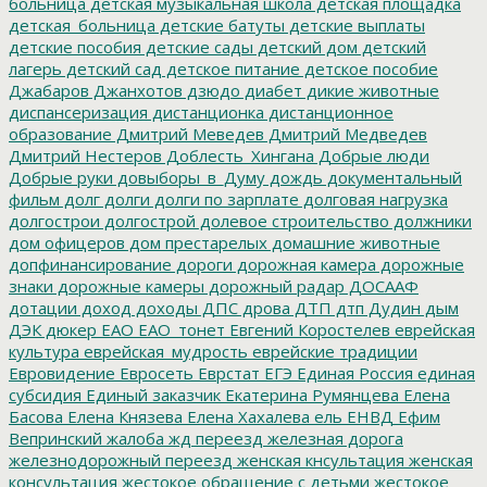
больница
детская музыкальная школа
детская площадка
детская_больница
детские батуты
детские выплаты
детские пособия
детские сады
детский дом
детский
лагерь
детский сад
детское питание
детское пособие
Джабаров
Джанхотов
дзюдо
диабет
дикие животные
диспансеризация
дистанционка
дистанционное
образование
Дмитрий Меведев
Дмитрий Медведев
Дмитрий Нестеров
Доблесть_Хингана
Добрые люди
Добрые руки
довыборы_в_Думу
дождь
документальный
фильм
долг
долги
долги по зарплате
долговая нагрузка
долгострои
долгострой
долевое строительство
должники
дом офицеров
дом престарелых
домашние животные
допфинансирование
дороги
дорожная камера
дорожные
знаки
дорожные камеры
дорожный радар
ДОСААФ
дотации
доход
доходы
ДПС
дрова
ДТП
дтп
Дудин
дым
ДЭК
дюкер
ЕАО
ЕАО_тонет
Евгений Коростелев
еврейская
культура
еврейская_мудрость
еврейские традиции
Евровидение
Евросеть
Еврстат
ЕГЭ
Единая Россия
единая
субсидия
Единый заказчик
Екатерина Румянцева
Елена
Басова
Елена Князева
Елена Хахалева
ель
ЕНВД
Ефим
Вепринский
жалоба
жд переезд
железная дорога
железнодорожный переезд
женская кнсультация
женская
консультация
жестокое обращение с детьми
жестокое