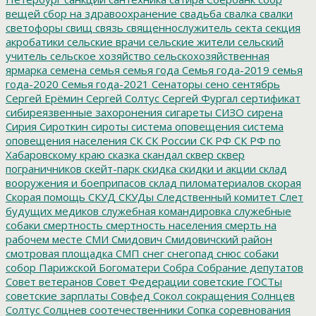
вещей
сбор на здравоохранение
свадьба
свалка
свалки
светофоры
свищ
связь
священнослужитель
секта
секция
акробатики
сельские врачи
сельские жители
сельский
учитель
сельское хозяйство
сельскохозяйственная
ярмарка
семена
семья
семья года
Семья года-2019
семья
года-2020
Семья года-2021
Сенаторы
сено
сентябрь
Сергей Ерёмин
Сергей Солтус
Сергей Фургал
сертификат
сибиреязвенные захоронения
сигареты
СИЗО
сирена
Сирия
Сироткин
сироты
система оповещения
система
оповещения населения
СК
СК России
СК РФ
СК РФ по
Хабаровскому краю
сказка
скандал
сквер
сквер
пограничников
скейт-парк
скидка
скидки и акции
склад
вооружения и боеприпасов
склад пиломатериалов
скорая
Скорая помощь
СКУД
СКУДы
Следственный комитет
Слет
будущих медиков
служебная командировка
служебные
собаки
смертность
смертность населения
смерть на
рабочем месте
СМИ
Смидович
Смидовичский район
смотровая площадка
СМП
снег
снегопад
снюс
собаки
собор Парижской Богоматери
Собра
Собрание депутатов
Совет ветеранов
Совет Федерации
советские ГОСТы
советские зарплаты
Совфед
Сокол
сокращения
Солнцев
Солтус
Солцнев
соотечественники
Сопка
соревнования