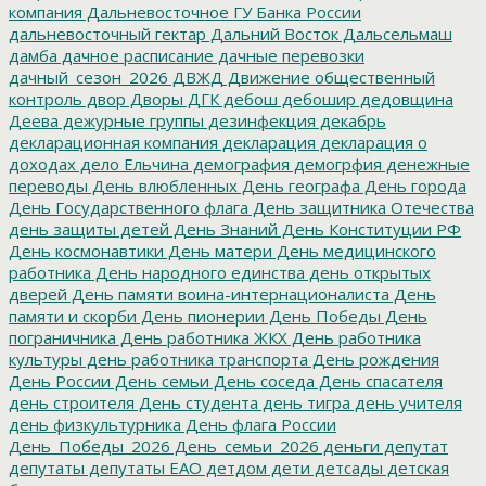
компания
Дальневосточное ГУ Банка России
дальневосточный гектар
Дальний Восток
Дальсельмаш
дамба
дачное расписание
дачные перевозки
дачный_сезон_2026
ДВЖД
Движение общественный
контроль
двор
Дворы
ДГК
дебош
дебошир
дедовщина
Деева
дежурные группы
дезинфекция
декабрь
декларационная компания
декларация
декларация о
доходах
дело Ельчина
демография
демогрфия
денежные
переводы
День влюбленных
День географа
День города
День Государственного флага
День защитника Отечества
день защиты детей
День Знаний
День Конституции РФ
День космонавтики
День матери
День медицинского
работника
День народного единства
день открытых
дверей
День памяти воина-интернационалиста
День
памяти и скорби
День пионерии
День Победы
День
пограничника
День работника ЖКХ
День работника
культуры
день работника транспорта
День рождения
День России
День семьи
День соседа
День спасателя
день строителя
День студента
день тигра
день учителя
день физкультурника
День флага России
День_Победы_2026
День_семьи_2026
деньги
депутат
депутаты
депутаты ЕАО
детдом
дети
детсады
детская