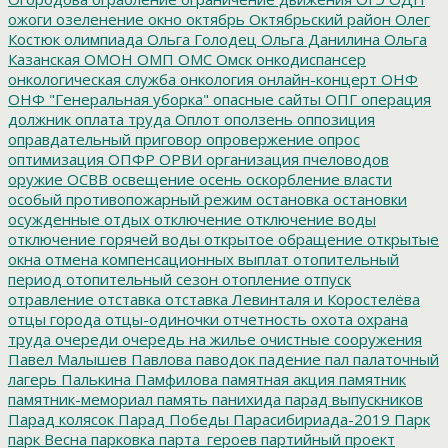
ожоги
озеленение
окно
октябрь
Октябрьский район
Олег
Костюк
олимпиада
Ольга Голодец
Ольга Данилина
Ольга
Казанская
ОМОН
ОМП
ОМС
Омск
онкодиспансер
онкологическая служба
онкология
онлайн-концерт
ОНФ
ОНФ "Генеральная уборка"
опасные сайты
ОПГ
операция
должник
оплата труда
Оплот
оползень
оппозиция
оправдательный приговор
опровержение
опрос
оптимизация
ОПФР
ОРВИ
организация пчеловодов
оружие
ОСВВ
освещение
осень
оскорбление власти
особый противопожарный режим
остановка
остановки
осужденные
отдых
отключение
отключение воды
отключение горячей воды
открытое обращение
открытые
окна
отмена компенсационных выплат
отопительный
период
отопительный сезон
отопление
отпуск
отравление
отставка
отставка Левинталя и Коростелёва
отцы города
отцы-одиночки
отчетность
охота
охрана
труда
очереди
очередь на жилье
очистные сооружения
Павел Малышев
Павлова
паводок
падение
пал
палаточный
лагерь
Палькина
Памфилова
памятная акция
памятник
памятник-мемориал
память
панихида
парад выпускников
Парад колясок
Парад Победы
Парасибириада-2019
Парк
парк Весна
парковка
парта_героев
партийный проект