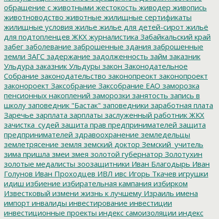
обращение с животными
жестокость
живодер
живопись
животноводство
животные
жилищные сертификаты
жилищные условия
жилье
жилье для детей-сирот
жильё
для подтопленцев
ЖКХ
журналистика
Забайкальский край
забег
заболевание
заброшенные здания
заброшенные
земли
ЗАГС
задержание
задолженность
займ
заказник
Ульдура
заказник Ульдуры
закон
Законодательное
Собрание
законодательство
законопреокт
законопроект
законороект
Заксобрание
Заксобрание ЕАО
заморозка
пенсионных накоплений
заморозки
занятость
запись в
школу
заповедник "Бастак"
заповедники
заработная плата
Заречье
зарплата
зарплаты
заслуженный работник ЖКХ
зачистка_судей
защита прав предпринимателей
защита
предпринимателей
здравоохранение
земледельцы
землетрясение
земля
земский доктор
Земский_учитель
зима пришла
змеи
змея
золотой губернатор
Золотухин
золотые медалисты
зоозащитники
Иван Благодырь
Иван
Голунов
Иван Проходцев
ИВЛ
ивс
Игорь Ткачев
игрушки
идиш
избиение
избирательная кампания
избирком
Известковый
измени жизнь к лучшему
Израиль
имена
импорт
инвалиды
инвестирование
инвестиции
инвестиционные проекты
индекс самоизоляции
индекс