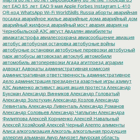
лет ЕАО
85_лет_ЕАО
9 мая
Apple
Forbes
Instagram
L-410
QR-код
WhatsApp
Wi-Fi
WorldSkills Russia
аборты
аварийная
посадка
аварийное жилье
аварийные дома
аварийный дом
аварийный жилфонд
аварийный мост
авария
авария на
Чернобыльской АЭС
август
Авдалян
авиабилеты
авиакатастрофа
авиалесоохрана
авиасообщение
авиация
автобус
автобусная остановка
автобусные войны
автобусные остановки
автобусные перевозки
автобусный
парк
автобусы
автовокзал
автоклуб
автомобили
автомобиль
автоперевозки
Агада
агитпоезд
аграрии
адвокат
Адвокаты
административная комиссия
административная ответственность
административное
дело
администрация президента
азартные игры
азимут
АЗС
Акименко
активист
акция
акция протеста
Александр
Буксман
Александр Винников
Александр Головатый
Александр Золотухин
Александр Козлов
Александр
Левинталь
Александр Ливенталь
Александр Романов
Александр Соловьев
Александр Чаплыгин
Александра
Филиппова
Алексей Корниенко
Алексей Навальный
Алексей Хозяйский
Алексей Черный
Алеппо
алименты
Алиса
алкоголизация
Алкоголь
алкогольная продукция
аллергия
альманах
Амур
Амурзет
Амурская область