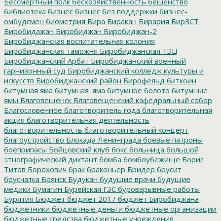
Бессмертный полк
бесхозяйственность
бешенство
библиотека
бизнес
бизнес без поддержки
бизнес-
омбудсмен
биометрия
Бира
Биракан
Бирария
БирЗСТ
Биробидажан
Биробиджан
Биробиджан-2
Биробиджанская воспитательная колония
Биробиджанская таможня
Биробиджанская ТЭЦ
Биробиджанский Арбат
Биробиджанский военный
гарнизонный суд
Биробиджанский колледж культуры и
искусств
Биробиджанский район
Бирофельд
биткоин
битумная яма
битумная_яма
битумное болото
битумные
ямы
Благовещенск
Благовещенский кафедральный собор
Благословенное
благотворитель года
благотворительная
акция
благотворительная деятельность
благотворительность
благотворительный концерт
благоустройство
Блокада Ленинграда
боевые патроны
боеприпасы
Бойцовский клуб
бокс
больница
большой
этнографический диктант
бомба
бомбоубежище
Борис
Титов
Борохович
брак
браконьер
Бридер
брусит
брусчатка
Брянск
Будукан
будущие врачи
будущие
медики
Бумагин
Бурейская ГЭС
буровзрывные работы
Бурятия
Бюджет
бюджет 2017
бюджет Биробиджана
бюджетники
бюджетные деньги
бюджетные организации
бюджетные средства
бюджетные учреждения