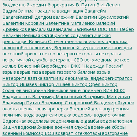
бюджетный кредит
бюрократия
В. Путин
В.И. Ленин
Вадим Зингман
вакцина
вакцинация
Валдгейм
Валдгеймский детдом
валежник
Валентин Брусиловский
Валентин Коровин
Валентина Матвиенко
Валерий
Дранников
вандализм
вандалы
Васильева
ВВО
ВВП
Вебер
Великан
Великая Октябрьская социалистическая
революция
Великая Отечественная война
велодорожка
велопробег
велосипед
Верховный суд
весенние каникулы
весенний призыв
ветер
ветеран
ветераны
ветераны
пограничной службы
ветераны_СВО
ветхие дома
ветхое
жилье
Вечерний Биробиджан
ВЖС "Надежда России"
взрыв
взрыв газа
взрыв газового баллона
взрыв
метеорита
взятка
взятки
видеокамеры
видеорегистратор
Виктор Ишавев
Виктор Ишаев
Виктор Орёл
Виктор
Солнцев
викторина
Винников
вице-премьер
ВИЧ
ВККС
Владивосток
Владимир Марковский
Владимир Мишустин
Владимир Путин
Владимир Сахаровский
Владимир Якушев
власть
внеплановая проверка
Внешний долг
внутренняя
политика
вода
водители
водка
водоемы
водоисточник
Водоканал
водолазы
водоналивные дамбы
водонапорная
башня
водоснабжение
военная служба
военные сборы
военный комиссар
ВОЗ
возврат_стеклотары
возгорание