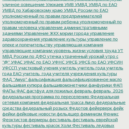
уличное освещение
Улюкаев
УМВ
УМВД
УМВД по ЕАО
УМВД по Хабаровскому краю
УМВД России по ЕАО
уполномоченный по правам предпринимателей
уполномоченный по правам ребенка
уполномоченный по
правам человека
управление административными
зданиями
Управление ЖКХ мэрии города
управление
здравоохранения
управление культуры
управление по
опеке и попечительству
управляющая компания
управляющие компании
уровень жизни
условия труда
УТ
МВД России по ДФО
утечка
утраченный урожай
утро с
"@"
УФАС
УФАС по ЕАО
УФНС
УФСБ
УФСБ по ЕАО
УФСИН
УФССП
участковый
учения
учитель
учитель года
учитель
года ЕАО
учитель_года
учителя
учреждения культуры
ФАД "Амур"
фальсификация
фальсифицированное масло
фальшивая купюра
фальшивомонетчики
фанфурики
ФАП
ФАПы
ФАС
фастфуд для пожилых
февраль
февраль_2026
федеральная программа по переселению
Федеральная
сетевая компания
федеральная трасса Амур
федеральные
средства
федеральный розыск
Федотов
фейерверк
фейк
фейки
фейковые новости
фельдшер
феминизм
Феникс
Феоктистов
фермеры
фестиваль
фестиваль еврейской
культуры
фестиваль красок Холи
Фестиваль ледовых