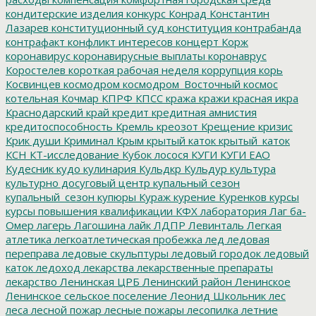
кондитерские изделия
конкурс
Конрад
Константин
Лазарев
конституционный суд
конституция
контрабанда
контрафакт
конфликт интересов
концерт
Корж
коронавирус
коронавирусные выплаты
коронаврус
Коростелев
короткая рабочая неделя
коррупция
корь
Косвинцев
космодром
космодром_Восточный
космос
котельная
Кочмар
КПРФ
КПСС
кража
кражи
красная икра
Краснодарский край
кредит
кредитная амнистия
кредитоспособность
Кремль
креозот
Крещение
кризис
Крик души
Криминал
Крым
крытый каток
крытый_каток
КСН
КТ-исследование
Кубок лосося
КУГИ
КУГИ ЕАО
Кудесник
кудо
кулинария
Кульдкр
Кульдур
культура
культурно досуговый центр
купальный сезон
купальный_сезон
купюры
Кураж
курение
Куренков
курсы
курсы повышения квалификации
КФХ
лаборатория
Лаг ба-
Омер
лагерь
Лагошина
лайк
ЛДПР
Левинталь
Легкая
атлетика
легкоатлетическая пробежка
лед
ледовая
переправа
ледовые скульптуры
ледовый городок
ледовый
каток
ледоход
лекарства
лекарственные препараты
лекарство
Ленинская ЦРБ
Ленинский район
Ленинское
Ленинское сельское поселение
Леонид Школьник
лес
леса
лесной пожар
лесные пожары
лесопилка
летние