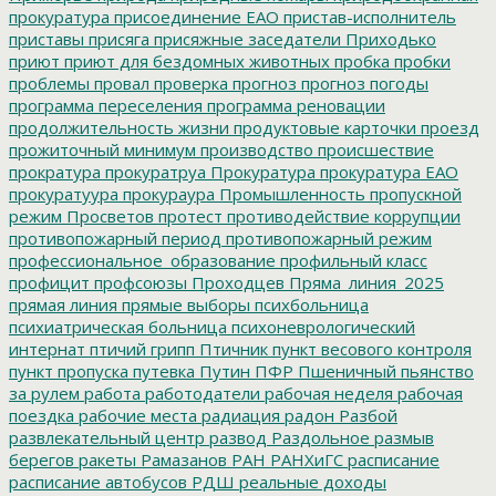
прокуратура
присоединение ЕАО
пристав-исполнитель
приставы
присяга
присяжные заседатели
Приходько
приют
приют для бездомных животных
пробка
пробки
проблемы
провал
проверка
прогноз
прогноз погоды
программа переселения
программа реновации
продолжительность жизни
продуктовые карточки
проезд
прожиточный минимум
производство
происшествие
прократура
прокуратруа
Прокуратура
прокуратура ЕАО
прокуратуура
прокураура
Промышленность
пропускной
режим
Просветов
протест
противодействие коррупции
противопожарный период
противопожарный режим
профессиональное_образование
профильный класс
профицит
профсоюзы
Проходцев
Пряма_линия_2025
прямая линия
прямые выборы
психбольница
психиатрическая больница
психоневрологический
интернат
птичий грипп
Птичник
пункт весового контроля
пункт пропуска
путевка
Путин
ПФР
Пшеничный
пьянство
за рулем
работа
работодатели
рабочая неделя
рабочая
поездка
рабочие места
радиация
радон
Разбой
развлекательный центр
развод
Раздольное
размыв
берегов
ракеты
Рамазанов
РАН
РАНХиГС
расписание
расписание автобусов
РДШ
реальные доходы