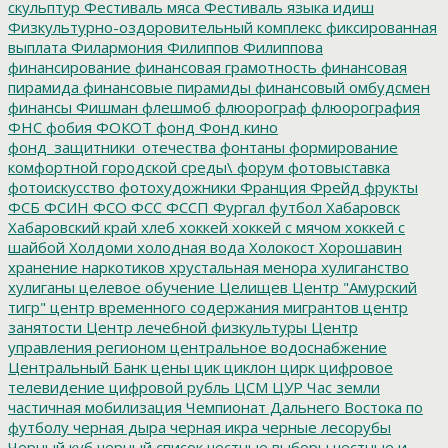
скульптур
Фестиваль мяса
Фестиваль языка идиш
Физкультурно-оздоровительный комплекс
фиксированная
выплата
Филармония
Филиппов
Филиппова
финансирование
финансовая грамотность
финансовая
пирамида
финансовые пирамиды
финансовый омбудсмен
финансы
Фишман
флешмоб
флюорограф
флюорография
ФНС
фобия
ФОКОТ
фонд
Фонд кино
фонд_защитники_отечества
фонтаны
формирование
комфортной городской среды\
форум
фотовыставка
фотоискусство
фотохудожники
Франция
Фрейд
фрукты
ФСБ
ФСИН
ФСО
ФСС
ФССП
Фургал
футбол
Хабаровск
Хабаровский край
хлеб
хоккей
хоккей с мячом
хоккей с
шайбой
Холдоми
холодная вода
Холокост
Хорошавин
хранение наркотиков
хрустальная менора
хулиганство
хулиганы
целевое обучение
Целищев
Центр "Амурский
тигр"
центр временного содержания мигрантов
центр
занятости
Центр лечебной физкультуры
Центр
управления регионом
центральное водоснабжение
Центральный Банк
цены
цик
циклон
цирк
цифровое
телевидение
цифровой рубль
ЦСМ
ЦУР
Час земли
частичная мобилизация
Чемпионат Дальнего Востока по
футболу
черная дыра
черная икра
черные лесорубы
Черный куб
черный список
честные выборы
честные и