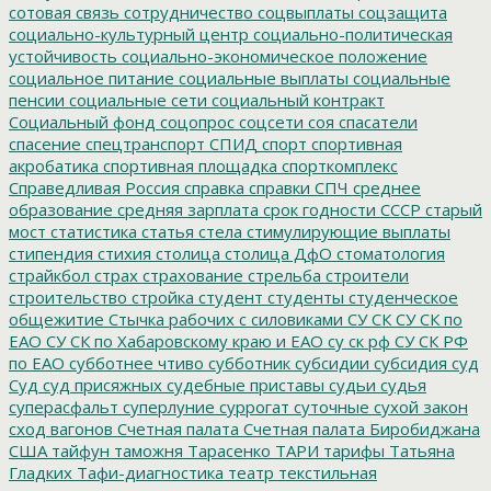
сотовая связь
сотрудничество
соцвыплаты
соцзащита
социально-культурный центр
социально-политическая
устойчивость
социально-экономическое положение
социальное питание
социальные выплаты
социальные
пенсии
социальные сети
социальный контракт
Социальный фонд
соцопрос
соцсети
соя
спасатели
спасение
спецтранспорт
СПИД
спорт
спортивная
акробатика
спортивная площадка
спорткомплекс
Справедливая Россия
справка
справки
СПЧ
среднее
образование
средняя зарплата
срок годности
СССР
старый
мост
статистика
статья
стела
стимулирующие выплаты
стипендия
стихия
столица
столица ДфО
стоматология
страйкбол
страх
страхование
стрельба
строители
строительство
стройка
студент
студенты
студенческое
общежитие
Стычка рабочих с силовиками
СУ СК
СУ СК по
ЕАО
СУ СК по Хабаровскому краю и ЕАО
су ск рф
СУ СК РФ
по ЕАО
субботнее чтиво
субботник
субсидии
субсидия
суд
Суд
суд присяжных
судебные приставы
судьи
судья
суперасфальт
суперлуние
суррогат
суточные
сухой закон
сход вагонов
Счетная палата
Счетная палата Биробиджана
США
тайфун
таможня
Тарасенко
ТАРИ
тарифы
Татьяна
Гладких
Тафи-диагностика
театр
текстильная