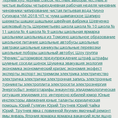
чистые выборы
четырехдневная рабочая неделя
чиновник
чиновники
чипирование
чистая питьевая вода
Чиунэ
Сугихара
ЧМ-2018
ЧП
чс
чума
шампанское
Шапиро
шахматы
шашки
шашлыки
швейная фабрика
Шевченко
шелковый путь
Шереметьево
школа
школа № 10
школа №
11
школа № 4
школа № 9
школы
школьная ярмарка
школьники
школьница из Томсино
школьное образование
школьное питание
школьные автобусы
школьные
завтраки
школьные каникулы
школьные перевозки
школьные поборы
школьный автобус
Шоу группа
"Феникс"
штормовое предупреждение
штраф
штрафы
шумные соседи
щенок
Щукинка
эвакуация
экология
экономика
экономический кризис
экономия
экофест
эксперты
экспорт
экстремизм
электрика
электричество
электричка
электрички
электронная запись
электронные
турникеты
электроплита
электросети
электроэнергия
Энергосбыт
энерготарифы
энкаунтер
эпидемиологическая
ситуация
эпидемия
это_интересно
юбилей
юмор
Юные
инспекторы движения
юные таланты
юридическая
помощь
Юрий Гулягин
Юрий Трутнев
Юрий Чайка
Юрий_Трутнев
явка с повинной
Якунин
ямочный ремонт
ямы
январь
Япония
ярмарка
ярмарка вакансий
ясли
ящур