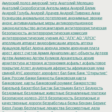
Амурский полоз
амурский тигр
Анатолий Мелешко
Анатолий Скоробогатов
Ангелы мира
Андрей Бялик
Андрей Голубь
Андрей Драчев
Андрей Пивенко
Анна
Кузнецова
аномальное потепление
анонимные звонки
анонс
антивандальные меры
антикоррупционное
законодательство
антисанитария
антитеррористическая
безопасность
антитеррористическая комиссия
антитеррористические учения
АО "ДГК"
АО "ДРСК"
апелляция
аппарат видеофиксации
апрель
аптека
Арашуков
Арбат
Арена
аренда земли
арендная плата
арест
арест счетов
Армия
Арнаполин
арт-объекты
Артеев
Артём Акименко
Артём Куликов
Архангельск
архив
архитектура
астероид
астрономия
асфальт
асфальтовое
покрытие
Атлет
аудиенция
аферисты
африканская чума
свиней
АЧС
аэропорт
аэрофлот
бал
банк
банк "Открытие"
Банк России
банки
банкноты
банковская карта
банковские_карты
банковский роуминг
банкротство
барельеф
баскетбол
Бастак
Бастрыкин
батут
Бедность
бездомные
бездомные животные
безналичные платежи
Безопасное колесо-2019
безопасность
Безопасные и
качественные дороги
безработица
белка
бензин
Беринг
Берл Лазар
бесплатные лекарства
Бессмертные дела