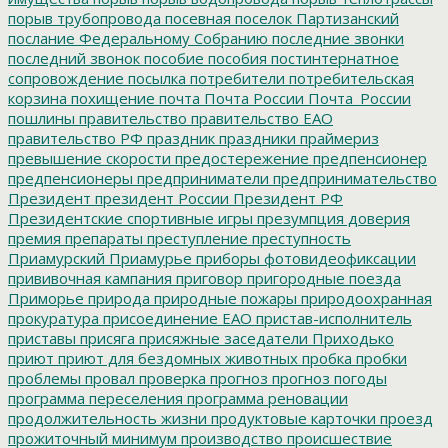
порыв трубопровода
посевная
поселок Партизанский
послание Федеральному Собранию
последние звонки
последний звонок
пособие
пособия
постинтернатное
сопровождение
посылка
потребители
потребительская
корзина
похищение
почта
Почта России
Почта_России
пошлины
правительство
правительство ЕАО
правительство РФ
праздник
праздники
праймериз
превышение скорости
предостережение
предпенсионер
предпенсионеры
предприниматели
предпринимательство
Президент
президент России
Президент РФ
Президентские спортивные игры
презумпция доверия
премия
препараты
преступление
преступность
Приамурский
Приамурье
приборы фотовидеофиксации
прививочная кампания
приговор
пригородные поезда
Приморье
природа
природные пожары
природоохранная
прокуратура
присоединение ЕАО
пристав-исполнитель
приставы
присяга
присяжные заседатели
Приходько
приют
приют для бездомных животных
пробка
пробки
проблемы
провал
проверка
прогноз
прогноз погоды
программа переселения
программа реновации
продолжительность жизни
продуктовые карточки
проезд
прожиточный минимум
производство
происшествие