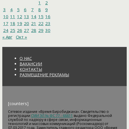
1
2
3
4
5
6
7
8
9
10
11
12
13
14
15
16
17
18
19
20
21
22
23
24
25
26
27
28
29
30
« Авг
Окт »
О НАС
ВАКАНСИИ
КОНТАКТЫ
РАЗМЕЩЕНИЕ РЕКЛАМЫ
[counters]
Сетевое издание «Время Биробиджана». Свидетельство о
регистрации
СМИ ЭЛ № ФС 77 - 68811
выдано Федеральной
службой по надзору в сфере связи, информационных
технологий и массовых коммуникаций (Роскомнадзор) от
07.03.2017 года. Заместитель главного редактора ООО «Время