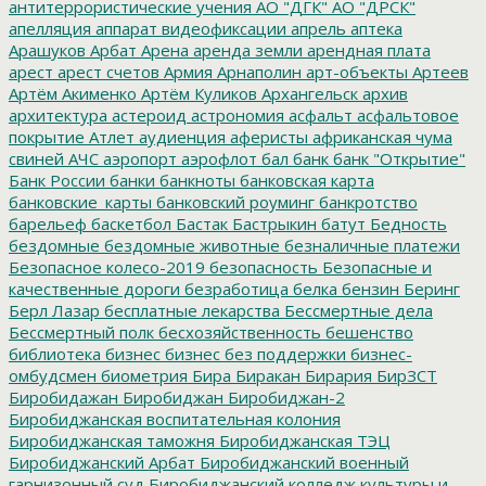
антитеррористические учения
АО "ДГК"
АО "ДРСК"
апелляция
аппарат видеофиксации
апрель
аптека
Арашуков
Арбат
Арена
аренда земли
арендная плата
арест
арест счетов
Армия
Арнаполин
арт-объекты
Артеев
Артём Акименко
Артём Куликов
Архангельск
архив
архитектура
астероид
астрономия
асфальт
асфальтовое
покрытие
Атлет
аудиенция
аферисты
африканская чума
свиней
АЧС
аэропорт
аэрофлот
бал
банк
банк "Открытие"
Банк России
банки
банкноты
банковская карта
банковские_карты
банковский роуминг
банкротство
барельеф
баскетбол
Бастак
Бастрыкин
батут
Бедность
бездомные
бездомные животные
безналичные платежи
Безопасное колесо-2019
безопасность
Безопасные и
качественные дороги
безработица
белка
бензин
Беринг
Берл Лазар
бесплатные лекарства
Бессмертные дела
Бессмертный полк
бесхозяйственность
бешенство
библиотека
бизнес
бизнес без поддержки
бизнес-
омбудсмен
биометрия
Бира
Биракан
Бирария
БирЗСТ
Биробидажан
Биробиджан
Биробиджан-2
Биробиджанская воспитательная колония
Биробиджанская таможня
Биробиджанская ТЭЦ
Биробиджанский Арбат
Биробиджанский военный
гарнизонный суд
Биробиджанский колледж культуры и