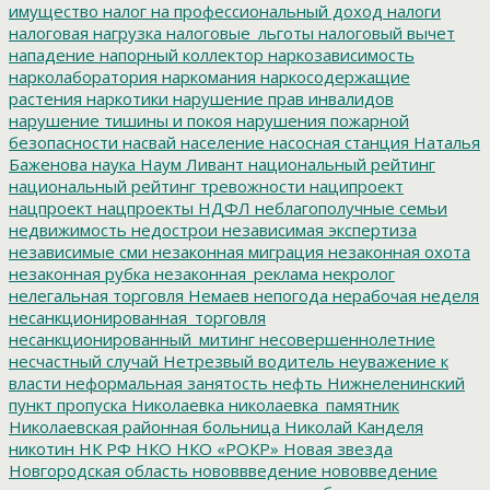
имущество
налог на профессиональный доход
налоги
налоговая нагрузка
налоговые_льготы
налоговый вычет
нападение
напорный коллектор
наркозависимость
нарколаборатория
наркомания
наркосодержащие
растения
наркотики
нарушение прав инвалидов
нарушение тишины и покоя
нарушения пожарной
безопасности
насвай
население
насосная станция
Наталья
Баженова
наука
Наум Ливант
национальный рейтинг
национальный рейтинг тревожности
наципроект
нацпроект
нацпроекты
НДФЛ
неблагополучные семьи
недвижимость
недострои
независимая экспертиза
независимые сми
незаконная миграция
незаконная охота
незаконная рубка
незаконная_реклама
некролог
нелегальная торговля
Немаев
непогода
нерабочая неделя
несанкционированная_торговля
несанкционированный_митинг
несовершеннолетние
несчастный случай
Нетрезвый водитель
неуважение к
власти
неформальная занятость
нефть
Нижнеленинский
пункт пропуска
Николаевка
николаевка_памятник
Николаевская районная больница
Николай Канделя
никотин
НК РФ
НКО
НКО «РОКР»
Новая звезда
Новгородская область
нововвведение
нововведение