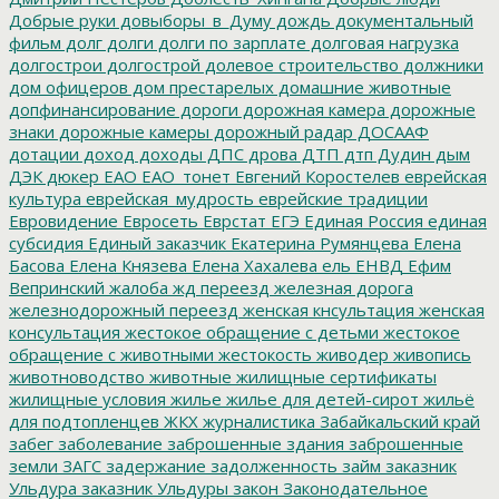
Добрые руки
довыборы_в_Думу
дождь
документальный
фильм
долг
долги
долги по зарплате
долговая нагрузка
долгострои
долгострой
долевое строительство
должники
дом офицеров
дом престарелых
домашние животные
допфинансирование
дороги
дорожная камера
дорожные
знаки
дорожные камеры
дорожный радар
ДОСААФ
дотации
доход
доходы
ДПС
дрова
ДТП
дтп
Дудин
дым
ДЭК
дюкер
ЕАО
ЕАО_тонет
Евгений Коростелев
еврейская
культура
еврейская_мудрость
еврейские традиции
Евровидение
Евросеть
Еврстат
ЕГЭ
Единая Россия
единая
субсидия
Единый заказчик
Екатерина Румянцева
Елена
Басова
Елена Князева
Елена Хахалева
ель
ЕНВД
Ефим
Вепринский
жалоба
жд переезд
железная дорога
железнодорожный переезд
женская кнсультация
женская
консультация
жестокое обращение с детьми
жестокое
обращение с животными
жестокость
живодер
живопись
животноводство
животные
жилищные сертификаты
жилищные условия
жилье
жилье для детей-сирот
жильё
для подтопленцев
ЖКХ
журналистика
Забайкальский край
забег
заболевание
заброшенные здания
заброшенные
земли
ЗАГС
задержание
задолженность
займ
заказник
Ульдура
заказник Ульдуры
закон
Законодательное