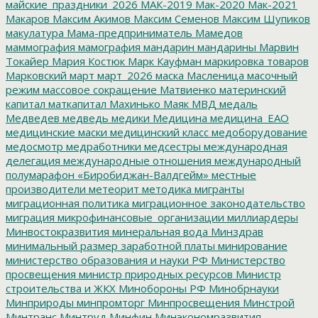
майские_праздники_2026
МАК-2019
Мак-2020
Мак-2021
Макаров
Максим Акимов
Максим Семенов
Максим Шупиков
макулатура
Мама-предприниматель
Мамедов
маммография
мамография
мандарин
мандарины
Марвин
Токайер
Мария Костюк
Марк Кауфман
маркировка товаров
Марковский
март
март_2026
маска
Масленица
масочный
режим
массовое сокращение
Матвиенко
материнский
капитал
маткапитал
Махинько
Маяк
МВД
медаль
Медведев
медведь
медики
Медицина
медицина_ЕАО
медицинские маски
медицинский класс
медоборудование
медосмотр
медработники
медсестры
международная
делегация
международные отношения
международный
полумарафон «Биробиджан-Валдгейм»
местные
производители
метеорит
методика
мигранты
миграционная политика
миграционное законодательство
миграция
микрофинансовые_организации
миллиардеры
Минвостокразвития
минеральная вода
Минздрав
минимальный размер заработной платы
минирование
министерство образования и науки РФ
Министерство
просвещения
министр природных ресурсов
Министр
строительства и ЖКХ
Минобороны РФ
Минобрнауки
Минприроды
минпромторг
Минпросвещения
Минстрой
Минтранс
Минтруд
Минфин
Минэкономразвития