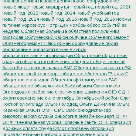
нововведениея
нововведения
новое_оборудование
новые люди
новые маршруты
Новый год
новый год_2021
новый год_2022
новый год_2024
новый учебный год
новый_год_2024
новый_год_2025
новый_год_2026
нормы
питания
норовирус
Нотр-Дам
ноябрь
обзор событий за
неделю
Областная больница
областная поликлиника
облздрав
Облученский район
облучье
Облэнергоремонт
Облэнергоремонт Плюс
обман
оборудование
образ
образование
образовательные курсы
образовательные_организации
Обращение
обращения
граждан
обсерватор
обучение
общепит
общественная
баня
общественная палата ЕАО
Общественная палата РФ
общественный транспорт
общество
общество "Знание"
общество инвалидов
Общество фотоискусства ЕАО
объединение
объявления
обыск
обыски
Овчинников
Огородова
ограбление
ограничение движения
ОГЭ
ОДН
ожоги
озеленение
окно
октябрь
Октябрьский район
Олег
Костюк
олимпиада
Ольга Голодец
Ольга Данилина
Ольга
Казанская
ОМОН
ОМП
ОМС
Омск
онкодиспансер
онкологическая служба
онкология
онлайн-концерт
ОНФ
ОНФ "Генеральная уборка"
опасные сайты
ОПГ
операция
должник
оплата труда
Оплот
оползень
оппозиция
оправдательный приговор
опровержение
опрос