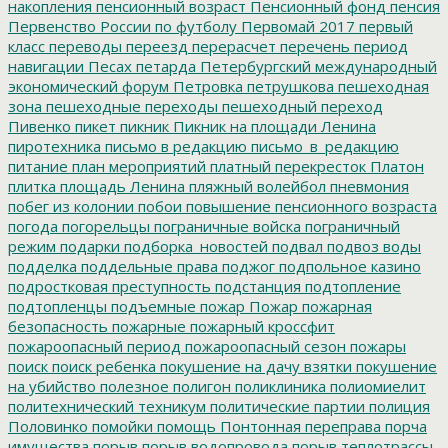
накопления
пенсионный возраст
Пенсионный фонд
пенсия
Первенство России по футболу
Первомай 2017
первый
класс
переводы
переезд
перерасчет
перечень
период
навигации
Песах
петарда
Петербургский международный
экономический форум
Петровка
петрушкова
пешеходная
зона
пешеходные переходы
пешеходный переход
Пивенко
пикет
пикник
Пикник на площади Ленина
пиротехника
письмо в редакцию
письмо_в_редакцию
питание
план мероприятий
платный перекресток
Платон
плитка
площадь Ленина
пляжный волейбол
пневмония
побег из колонии
побои
повышение пенсионного возраста
погода
погорельцы
пограничные войска
пограничный
режим
подарки
подборка_новостей
подвал
подвоз воды
подделка
поддельные права
поджог
подпольное казино
подростковая преступность
подстанция
подтопление
подтопленцы
подъемные
пожар
Пожар
пожарная
безопасность
пожарные
пожарный кроссфит
пожароопасный период
пожароопасный сезон
пожары
поиск
поиск ребенка
покушение на дачу взятки
покушение
на убийство
полезное
полигон
поликлиника
полиомиелит
политехнический техникум
политические партии
полиция
Половинко
помойки
помощь
Понтонная переправа
порча
имущества
порыв
порыв водопровода
порыв теплотрассы