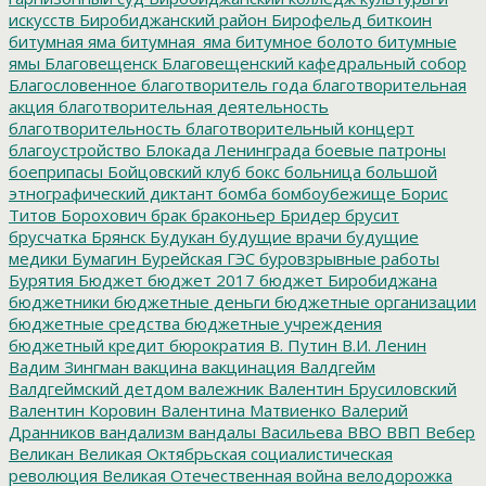
искусств
Биробиджанский район
Бирофельд
биткоин
битумная яма
битумная_яма
битумное болото
битумные
ямы
Благовещенск
Благовещенский кафедральный собор
Благословенное
благотворитель года
благотворительная
акция
благотворительная деятельность
благотворительность
благотворительный концерт
благоустройство
Блокада Ленинграда
боевые патроны
боеприпасы
Бойцовский клуб
бокс
больница
большой
этнографический диктант
бомба
бомбоубежище
Борис
Титов
Борохович
брак
браконьер
Бридер
брусит
брусчатка
Брянск
Будукан
будущие врачи
будущие
медики
Бумагин
Бурейская ГЭС
буровзрывные работы
Бурятия
Бюджет
бюджет 2017
бюджет Биробиджана
бюджетники
бюджетные деньги
бюджетные организации
бюджетные средства
бюджетные учреждения
бюджетный кредит
бюрократия
В. Путин
В.И. Ленин
Вадим Зингман
вакцина
вакцинация
Валдгейм
Валдгеймский детдом
валежник
Валентин Брусиловский
Валентин Коровин
Валентина Матвиенко
Валерий
Дранников
вандализм
вандалы
Васильева
ВВО
ВВП
Вебер
Великан
Великая Октябрьская социалистическая
революция
Великая Отечественная война
велодорожка