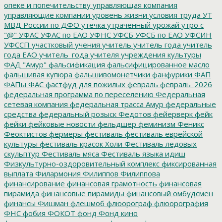
опеке и попечительству
управляющая компания
управляющие компании
уровень жизни
условия труда
УТ
МВД России по ДФО
утечка
утраченный урожай
утро с
"@"
УФАС
УФАС по ЕАО
УФНС
УФСБ
УФСБ по ЕАО
УФСИН
УФССП
участковый
учения
учитель
учитель года
учитель
года ЕАО
учитель_года
учителя
учреждения культуры
ФАД "Амур"
фальсификация
фальсифицированное масло
фальшивая купюра
фальшивомонетчики
фанфурики
ФАП
ФАПы
ФАС
фастфуд для пожилых
февраль
февраль_2026
федеральная программа по переселению
Федеральная
сетевая компания
федеральная трасса Амур
федеральные
средства
федеральный розыск
Федотов
фейерверк
фейк
фейки
фейковые новости
фельдшер
феминизм
Феникс
Феоктистов
фермеры
фестиваль
фестиваль еврейской
культуры
фестиваль красок Холи
Фестиваль ледовых
скульптур
Фестиваль мяса
Фестиваль языка идиш
Физкультурно-оздоровительный комплекс
фиксированная
выплата
Филармония
Филиппов
Филиппова
финансирование
финансовая грамотность
финансовая
пирамида
финансовые пирамиды
финансовый омбудсмен
финансы
Фишман
флешмоб
флюорограф
флюорография
ФНС
фобия
ФОКОТ
фонд
Фонд кино