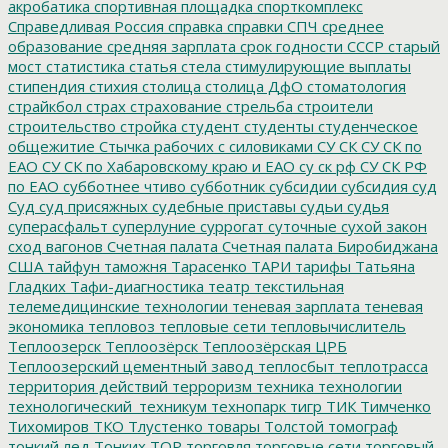
акробатика
спортивная площадка
спорткомплекс
Справедливая Россия
справка
справки
СПЧ
среднее
образование
средняя зарплата
срок годности
СССР
старый
мост
статистика
статья
стела
стимулирующие выплаты
стипендия
стихия
столица
столица ДфО
стоматология
страйкбол
страх
страхование
стрельба
строители
строительство
стройка
студент
студенты
студенческое
общежитие
Стычка рабочих с силовиками
СУ СК
СУ СК по
ЕАО
СУ СК по Хабаровскому краю и ЕАО
су ск рф
СУ СК РФ
по ЕАО
субботнее чтиво
субботник
субсидии
субсидия
суд
Суд
суд присяжных
судебные приставы
судьи
судья
суперасфальт
суперлуние
суррогат
суточные
сухой закон
сход вагонов
Счетная палата
Счетная палата Биробиджана
США
тайфун
таможня
Тарасенко
ТАРИ
тарифы
Татьяна
Гладких
Тафи-диагностика
театр
текстильная
телемедицинские технологии
теневая зарплата
теневая
экономика
тепловоз
тепловые сети
тепловычислитель
Теплоозерск
Теплоозёрск
Теплоозёрская ЦРБ
Теплоозерский цементный завод
теплосбыт
теплотрасса
территория действий
терроризм
техника
технологии
технологический_техникум
технопарк
тигр
ТИК
Тимченко
Тихомиров
ТКО
Тлустенко
товары
Толстой
томограф
тонкий лед
Тонких
ТОР
торговля
торговые сети
торговый