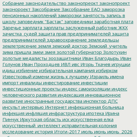
Собрание
законодательство
законопреокт
законопроект
законороект
Заксобрание
Заксобрание ЕАО
заморозка
пенсионных накоплений
заморозки
занятость
запись в
школу
заповедник "Бастак"
заповедники
заработная плата
Заречье
зарплата
зарплаты
заслуженный работник ЖКХ
зачистка_судей
защита прав предпринимателей
защита
предпринимателей
здравоохранение
земледельцы
землетрясение
земля
земский доктор
Земский_учитель
зима пришла
змеи
змея
золотой губернатор
Золотухин
золотые медалисты
зоозащитники
Иван Благодырь
Иван
Голунов
Иван Проходцев
ИВЛ
ивс
Игорь Ткачев
игрушки
идиш
избиение
избирательная кампания
избирком
Известковый
измени жизнь к лучшему
Израиль
имена
импорт
инвалиды
инвестирование
инвестиции
инвестиционные проекты
индекс самоизоляции
индекс
человеческого развития
индексация
инновационное
развитие
иностранные государства
инспектор ДПС
инсульт
интервью
Интернет
инфекционная больница
инфекция
инфляция
инфраструктура
ипотека
Ирина
Пинчук
Иркутская область
иск
искусственная елка
искусственный_интеллект
исправительная колония
исследование
история
Итоги-2017
июль
июнь
июнь_2026