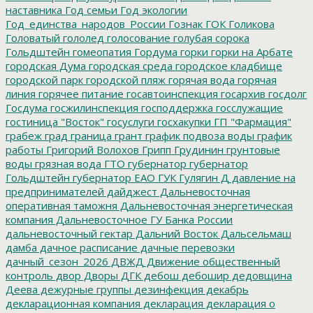
наставника
Год семьи
Год экологии
Год_единства_народов_России
Гознак
ГОК
Голикова
Головатый
гололед
голосование
голубая сорока
Гольдштейн
гомеопатия
Гордума
горки
горки на Арбате
городская Дума
городская среда
городское кладбище
городской парк
городской пляж
горячая вода
горячая
линия
горячее питание
госавтоинспекция
госархив
госдолг
Госдума
госжилинспекция
господдержка
госслужащие
гостиница "Восток"
госуслуги
госхакупки
ГП "Фармация"
грабеж
град
граница
грант
график подвоза воды
график
работы
Григорий Волохов
Грипп
Грудинин
грунтовые
воды
грязная вода
ГТО
губернатор
губернатор
Гольдштейн
губернатор ЕАО
ГУК
Гулягин
Д
давление на
предпринимателей
дайджест
Дальневосточная
оперативная таможня
Дальневосточная энергетическая
компания
Дальневосточное ГУ Банка России
дальневосточный гектар
Дальний Восток
Дальсельмаш
дамба
дачное расписание
дачные перевозки
дачный_сезон_2026
ДВЖД
Движение общественный
контроль
двор
Дворы
ДГК
дебош
дебошир
дедовщина
Деева
дежурные группы
дезинфекция
декабрь
декларационная компания
декларация
декларация о