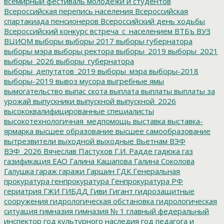
всемирный фестиваль молодежи и студентов
Всероссийская перепись населения
Всероссийская
спартакиада пенсионеров
Всероссийский день ходьбы
Всероссийский конкурс
встреча_с_населением
ВТБъ
ВУЗ
ВЦИОМ
выборы
выборы 2017
выборы губернатора
выборы мэра
выборы ректора
выборы_2019
выборы_2021
выборы_2026
выборы_губернатора
выборы_депутатов_2019
выборы_мэра
выборы-2018
выборы-2019
вывоз мусора
выгребные ямы
вымогательство
выпас скота
выплата
выплаты
выплаты за
урожай
выпускники
выпускной
выпускной_2026
высококвалифицированные специалисты
высокотехнологичная_медпомощь
выставка
выставка-
ярмарка
высшее образование
высшее самообразование
вытрезвители
выходной
выходные
Вьетнам
ВЭФ
ВЭФ_2026
Вячеслав Пастухов
Г.И. Радде
гадюка
газ
газификация ЕАО
Галина Кашапова
Галина Соколова
Галушка
гараж
гаражи
Гаршин
ГДК
Генеральная
прокуратура
генпрокуратура
Генпрокуратура РФ
гериатрия
ГЖИ
ГИБДД
Гиви
Гигант
гидрозащитные
сооружения
гидрологическая обстановка
гидрологическая
ситуация
гимназия
гимназия № 1
главный федеральный
инспектор
год культурного наследия
год педагога и