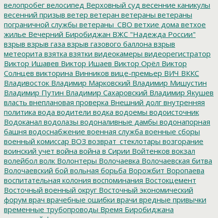
велопробег
велосипед
Верховный суд
весенние каникулы
весенний призыв
ветер
ветеран
ветераны
ветераны
пограничной службы
ветераны_СВО
ветхие дома
ветхое
жилье
Вечерний Биробиджан
ВЖС "Надежда России"
взрыв
взрыв газа
взрыв газового баллона
взрыв
метеорита
взятка
взятки
видеокамеры
видеорегистратор
Виктор Ишавев
Виктор Ишаев
Виктор Орёл
Виктор
Солнцев
викторина
Винников
вице-премьер
ВИЧ
ВККС
Владивосток
Владимир Марковский
Владимир Мишустин
Владимир Путин
Владимир Сахаровский
Владимир Якушев
власть
внеплановая проверка
Внешний долг
внутренняя
политика
вода
водители
водка
водоемы
водоисточник
Водоканал
водолазы
водоналивные дамбы
водонапорная
башня
водоснабжение
военная служба
военные сборы
военный комиссар
ВОЗ
возврат_стеклотары
возгорание
воинский учет
война
война в Сирии
Войтенков
вокзал
волейбол
волк
Волонтеры
Волочаевка
Волочаевская битва
Волочаевский бой
вольная борьба
Ворожбит
Воропаева
воспитательная колония
воспоминания
Востокцемент
Восточный военный округ
Восточный экономический
форум
врач
врачебные ошибки
врачи
вредные привычки
временные трубопроводы
Время Биробиджана