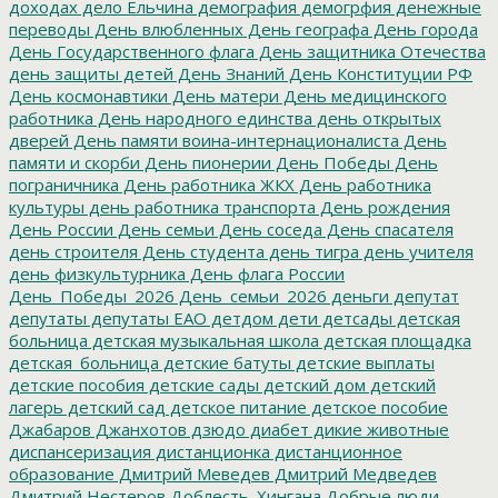
доходах
дело Ельчина
демография
демогрфия
денежные
переводы
День влюбленных
День географа
День города
День Государственного флага
День защитника Отечества
день защиты детей
День Знаний
День Конституции РФ
День космонавтики
День матери
День медицинского
работника
День народного единства
день открытых
дверей
День памяти воина-интернационалиста
День
памяти и скорби
День пионерии
День Победы
День
пограничника
День работника ЖКХ
День работника
культуры
день работника транспорта
День рождения
День России
День семьи
День соседа
День спасателя
день строителя
День студента
день тигра
день учителя
день физкультурника
День флага России
День_Победы_2026
День_семьи_2026
деньги
депутат
депутаты
депутаты ЕАО
детдом
дети
детсады
детская
больница
детская музыкальная школа
детская площадка
детская_больница
детские батуты
детские выплаты
детские пособия
детские сады
детский дом
детский
лагерь
детский сад
детское питание
детское пособие
Джабаров
Джанхотов
дзюдо
диабет
дикие животные
диспансеризация
дистанционка
дистанционное
образование
Дмитрий Меведев
Дмитрий Медведев
Дмитрий Нестеров
Доблесть_Хингана
Добрые люди