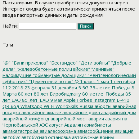
Пассажирам». В случае приобретения документа через
Интернет скидка будет автоматически применяться после
ввода паспортных данных и даты рождения.
Найти:
Тэги
"@"
"Банк приколов"
"Бествидео"
"Дети войны"
"Добрые
дела"
"железобетонные полицейские"
"ленивые"
малоимущие
"обманутые дольщики"
"Рентгенологический
субботник"
"Цементный поток"
@
1 класс
1 мая
1 сентября
112
2018
23 февраля
31 декабря
5
5G
75-летие Победы
8
Марта
80 лет
80 лет Биробиджану
80_летие_Победы
85
лет ЕАО
85_лет_ЕАО
9 мая
Apple
Forbes
Instagram
L-410
QR-код
WhatsApp
Wi-Fi
WorldSkills Russia
аборты
аварийная
посадка
аварийное жилье
аварийные дома
аварийный дом
аварийный жилфонд
аварийный мост
авария
авария на
Чернобыльской АЭС
август
Авдалян
авиабилеты
авиакатастрофа
авиалесоохрана
авиасообщение
авиация
автобус
автобусная остановка
автобусные войны