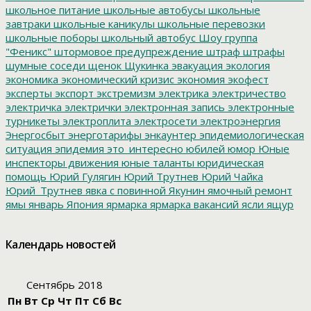
школьное питание
школьные автобусы
школьные
завтраки
школьные каникулы
школьные перевозки
школьные поборы
школьный автобус
Шоу группа
"Феникс"
штормовое предупреждение
штраф
штрафы
шумные соседи
щенок
Щукинка
эвакуация
экология
экономика
экономический кризис
экономия
экофест
эксперты
экспорт
экстремизм
электрика
электричество
электричка
электрички
электронная запись
электронные
турникеты
электроплита
электросети
электроэнергия
Энергосбыт
энерготарифы
энкаунтер
эпидемиологическая
ситуация
эпидемия
это_интересно
юбилей
юмор
Юные
инспекторы движения
юные таланты
юридическая
помощь
Юрий Гулягин
Юрий Трутнев
Юрий Чайка
Юрий_Трутнев
явка с повинной
Якунин
ямочный ремонт
ямы
январь
Япония
ярмарка
ярмарка вакансий
ясли
ящур
Календарь новостей
Сентябрь 2018
Пн
Вт
Ср
Чт
Пт
Сб
Вс