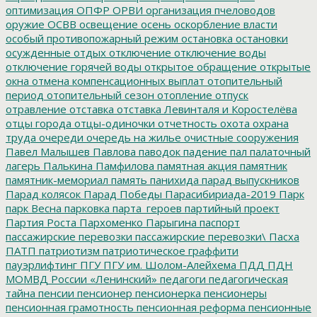
оптимизация
ОПФР
ОРВИ
организация пчеловодов
оружие
ОСВВ
освещение
осень
оскорбление власти
особый противопожарный режим
остановка
остановки
осужденные
отдых
отключение
отключение воды
отключение горячей воды
открытое обращение
открытые
окна
отмена компенсационных выплат
отопительный
период
отопительный сезон
отопление
отпуск
отравление
отставка
отставка Левинталя и Коростелёва
отцы города
отцы-одиночки
отчетность
охота
охрана
труда
очереди
очередь на жилье
очистные сооружения
Павел Малышев
Павлова
паводок
падение
пал
палаточный
лагерь
Палькина
Памфилова
памятная акция
памятник
памятник-мемориал
память
панихида
парад выпускников
Парад колясок
Парад Победы
Парасибириада-2019
Парк
парк Весна
парковка
парта_героев
партийный проект
Партия Роста
Пархоменко
Парыгина
паспорт
пассажирские перевозки
пассажирские перевозки\
Пасха
ПАТП
патриотизм
патриотическое граффити
пауэрлифтинг
ПГУ
ПГУ им. Шолом-Алейхема
ПДД
ПДН
МОМВД России «Ленинский»
педагоги
педагогическая
тайна
пенсии
пенсионер
пенсионерка
пенсионеры
пенсионная грамотность
пенсионная реформа
пенсионные