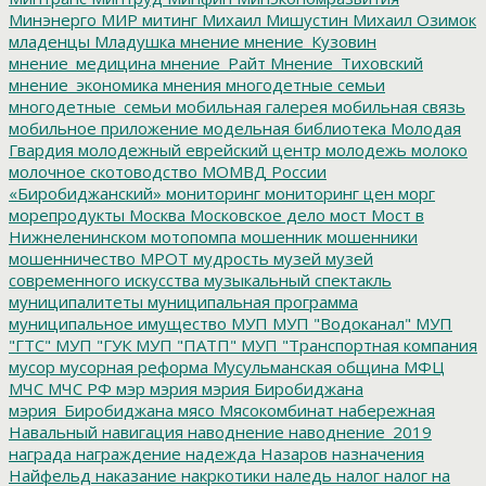
Минэнерго
МИР
митинг
Михаил Мишустин
Михаил Озимок
младенцы
Младушка
мнение
мнение_Кузовин
мнение_медицина
мнение_Райт
Мнение_Тиховский
мнение_экономика
мнения
многодетные семьи
многодетные_семьи
мобильная галерея
мобильная связь
мобильное приложение
модельная библиотека
Молодая
Гвардия
молодежный еврейский центр
молодежь
молоко
молочное скотоводство
МОМВД России
«Биробиджанский»
мониторинг
мониторинг цен
морг
морепродукты
Москва
Московское дело
мост
Мост в
Нижнеленинском
мотопомпа
мошенник
мошенники
мошенничество
МРОТ
мудрость
музей
музей
современного искусства
музыкальный спектакль
муниципалитеты
муниципальная программа
муниципальное имущество
МУП
МУП "Водоканал"
МУП
"ГТС"
МУП "ГУК
МУП "ПАТП"
МУП "Транспортная компания
мусор
мусорная реформа
Мусульманская община
МФЦ
МЧС
МЧС РФ
мэр
мэрия
мэрия Биробиджана
мэрия_Биробиджана
мясо
Мясокомбинат
набережная
Навальный
навигация
наводнение
наводнение_2019
награда
награждение
надежда
Назаров
назначения
Найфельд
наказание
накркотики
наледь
налог
налог на