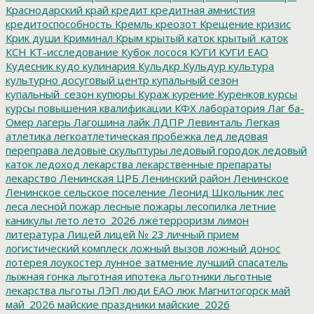
Краснодарский край
кредит
кредитная амнистия
кредитоспособность
Кремль
креозот
Крещение
кризис
Крик души
Криминал
Крым
крытый каток
крытый_каток
КСН
КТ-исследование
Кубок лосося
КУГИ
КУГИ ЕАО
Кудесник
кудо
кулинария
Кульдкр
Кульдур
культура
культурно досуговый центр
купальный сезон
купальный_сезон
купюры
Кураж
курение
Куренков
курсы
курсы повышения квалификации
КФХ
лаборатория
Лаг ба-
Омер
лагерь
Лагошина
лайк
ЛДПР
Левинталь
Легкая
атлетика
легкоатлетическая пробежка
лед
ледовая
переправа
ледовые скульптуры
ледовый городок
ледовый
каток
ледоход
лекарства
лекарственные препараты
лекарство
Ленинская ЦРБ
Ленинский район
Ленинское
Ленинское сельское поселение
Леонид Школьник
лес
леса
лесной пожар
лесные пожары
лесопилка
летние
каникулы
лето
лето_2026
лжетерроризм
лимон
литература
Лицей
лицей № 23
личный прием
логистический комплеск
ложный вызов
ложный донос
лотерея
лоукостер
лунное затмение
лучший спасатель
лыжная гонка
льготная ипотека
льготники
льготные
лекарства
льготы
ЛЭП
люди ЕАО
люк
Магнитогорск
май
май_2026
майские праздники
майские_2026