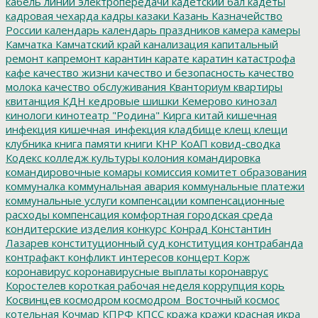
кабель линии электропередачи
кадетский бал
кадеты
кадровая чехарда
кадры
казаки
Казань
Казначейство
России
календарь
календарь праздников
камера
камеры
Камчатка
Камчатский край
канализация
капитальный
ремонт
капремонт
карантин
карате
каратин
катастрофа
кафе
качество жизни
качество и безопасность
качество
молока
качество обслуживания
Кванториум
квартиры
квитанция
КДН
кедровые шишки
Кемерово
кинозал
кинологи
кинотеатр "Родина"
Кирга
китай
кишечная
инфекция
кишечная_инфекция
кладбище
клещ
клещи
клубника
книга памяти
книги
КНР
КоАП
ковид-сводка
Кодекс
колледж культуры
колония
командировка
командировочные
комары
комиссия
комитет образования
коммуналка
коммунальная авария
коммунальные платежи
коммунальные услуги
компенсации
компенсационные
расходы
компенсация
комфортная городская среда
кондитерские изделия
конкурс
Конрад
Константин
Лазарев
конституционный суд
конституция
контрабанда
контрафакт
конфликт интересов
концерт
Корж
коронавирус
коронавирусные выплаты
коронаврус
Коростелев
короткая рабочая неделя
коррупция
корь
Косвинцев
космодром
космодром_Восточный
космос
котельная
Кочмар
КПРФ
КПСС
кража
кражи
красная икра