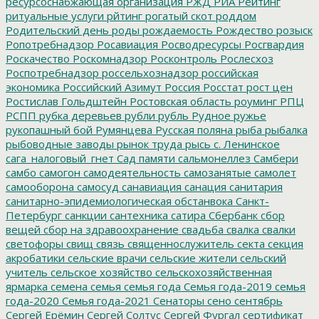
ресурсоснабжающая организация
РЖД
РИА Рейтинг
ритуальные услуги
рйтинг
рогатый скот
роддом
Родительский день
роды
рождаемость
Рождество
розыск
Ропотребнадзор
Росавиация
Росводресурсы
Росгвардия
Роскачество
Роскомнадзор
Росконтроль
Рослесхоз
Роспотребнадзор
россельхознадзор
российская
экономика
Российский Азимут
Россия
Росстат
рост цен
Ростислав Гольдштейн
Ростовская область
роуминг
РПЦ
РСПП
рубка деревьев
рубли
рубль
Рудное
ружье
рукопашный бой
Румянцева
Русская поляна
рыба
рыбалка
рыбоводные заводы
рынок труда
рысь
с. Ленинское
сага_налоговый_гнет
Сад памяти
сальмонеллез
Самбери
самбо
самогон
самодеятельность
самозанятые
самолет
самооборона
самосуд
санавиация
санация
санитария
санитарно-эпидемиологическая обстанвока
Санкт-
Петербург
санкции
сантехника
сатира
Сбербанк
сбор
вещей
сбор на здравоохранение
свадьба
свалка
свалки
светофоры
свищ
связь
священнослужитель
секта
секция
акробатики
сельские врачи
сельские жители
сельский
учитель
сельское хозяйство
сельскохозяйственная
ярмарка
семена
семья
семья года
Семья года-2019
семья
года-2020
Семья года-2021
Сенаторы
сено
сентябрь
Сергей Ерёмин
Сергей Солтус
Сергей Фургал
сертификат