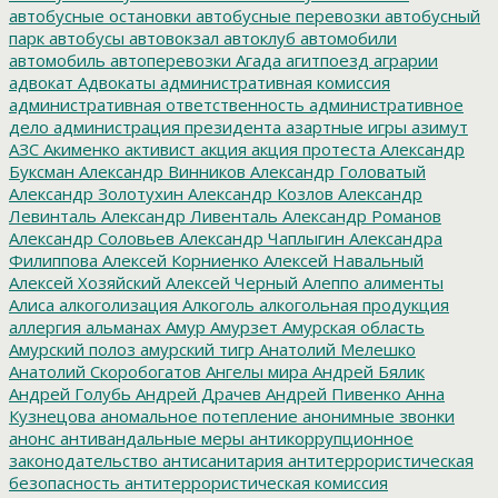
автобусные остановки
автобусные перевозки
автобусный
парк
автобусы
автовокзал
автоклуб
автомобили
автомобиль
автоперевозки
Агада
агитпоезд
аграрии
адвокат
Адвокаты
административная комиссия
административная ответственность
административное
дело
администрация президента
азартные игры
азимут
АЗС
Акименко
активист
акция
акция протеста
Александр
Буксман
Александр Винников
Александр Головатый
Александр Золотухин
Александр Козлов
Александр
Левинталь
Александр Ливенталь
Александр Романов
Александр Соловьев
Александр Чаплыгин
Александра
Филиппова
Алексей Корниенко
Алексей Навальный
Алексей Хозяйский
Алексей Черный
Алеппо
алименты
Алиса
алкоголизация
Алкоголь
алкогольная продукция
аллергия
альманах
Амур
Амурзет
Амурская область
Амурский полоз
амурский тигр
Анатолий Мелешко
Анатолий Скоробогатов
Ангелы мира
Андрей Бялик
Андрей Голубь
Андрей Драчев
Андрей Пивенко
Анна
Кузнецова
аномальное потепление
анонимные звонки
анонс
антивандальные меры
антикоррупционное
законодательство
антисанитария
антитеррористическая
безопасность
антитеррористическая комиссия