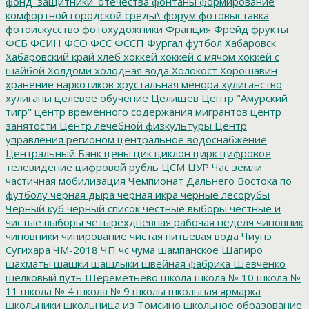
фонд_защитники_отечества
фонтаны
формирование
комфортной городской среды\
форум
фотовыставка
фотоискусство
фотохудожники
Франция
Фрейд
фрукты
ФСБ
ФСИН
ФСО
ФСС
ФССП
Фургал
футбол
Хабаровск
Хабаровский край
хлеб
хоккей
хоккей с мячом
хоккей с
шайбой
Холдоми
холодная вода
Холокост
Хорошавин
хранение наркотиков
хрустальная менора
хулиганство
хулиганы
целевое обучение
Целищев
Центр "Амурский
тигр"
центр временного содержания мигрантов
центр
занятости
Центр лечебной физкультуры
Центр
управления регионом
центральное водоснабжение
Центральный Банк
цены
цик
циклон
цирк
цифровое
телевидение
цифровой рубль
ЦСМ
ЦУР
Час земли
частичная мобилизация
Чемпионат Дальнего Востока по
футболу
черная дыра
черная икра
черные лесорубы
Черный куб
черный список
честные выборы
честные и
чистые выборы
четырехдневная рабочая неделя
чиновник
чиновники
чипирование
чистая питьевая вода
Чиунэ
Сугихара
ЧМ-2018
ЧП
чс
чума
шампанское
Шапиро
шахматы
шашки
шашлыки
швейная фабрика
Шевченко
шелковый путь
Шереметьево
школа
школа № 10
школа №
11
школа № 4
школа № 9
школы
школьная ярмарка
школьники
школьница из Томсино
школьное образование