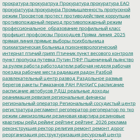
прократура
прокуратруа
Прокуратура
прокуратура ЕАО
прокуратуура
прокураура
Промышленность
пропускной
режим
Просветов
протест
противодействие коррупции
противопожарный период
противопожарный режим
профессиональное_образование
профильный класс
профицит
профсоюзы
Проходцев
Пряма_линия_2025
прямая линия
прямые выборы
психбольница
психиатрическая больница
психоневрологический
интернат
птичий грипп
Птичник
пункт весового контроля
пункт пропуска
путевка
Путин
ПФР
Пшеничный
пьянство
за рулем
работа
работодатели
рабочая неделя
рабочая
поездка
рабочие места
радиация
радон
Разбой
развлекательный центр
развод
Раздольное
размыв
берегов
ракеты
Рамазанов
РАН
РАНХиГС
расписание
расписание автобусов
РДШ
реальные доходы
реанимация
ревизия
региональные финансы
региональный оператор
Региональный сосудистый центр
регистратура
регламент
регоператор
регоператор по тко
режим самоизоляции
резиновая квартира
резиновые
квартиры
рейд
рейинг
рейтинг
рейтинг_2026
реклама
реконструкция
ректор
религия
ремонт
ремонт дорог
реорганизация
реструктуризация
ресурсный центр