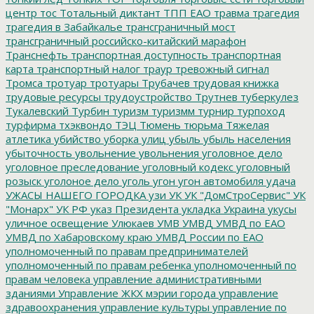
центр
тос
Тотальный диктант
ТПП ЕАО
травма
трагедия
трагедия в Забайкалье
трансграничный мост
трансграничный российско-китайский марафон
Транснефть
транспортная доступность
транспортная
карта
транспортный налог
траур
тревожный сигнал
Тромса
тротуар
тротуары
Трубачев
трудовая книжка
трудовые ресурсы
трудоустройство
Трутнев
туберкулез
Тукалевский
Турбин
туризм
туризмм
турнир
турпоход
турфирма
тхэквондо
ТЭЦ
Тюмень
тюрьма
Тяжелая
атлетика
убийство
уборка улиц
убыль
убыль населения
убыточность
увольнение
увольнения
уголовное дело
уголовное преследование
уголовный кодекс
уголовный
розыск
уголоное дело
уголь
угон
угон автомобиля
удача
УЖАСЫ НАШЕГО ГОРОДКА
узи
УК
УК "ДомСтроСервис"
УК
"Монарх"
УК РФ
указ Президента
укладка
Украина
укусы
уличное освещение
Улюкаев
УМВ
УМВД
УМВД по ЕАО
УМВД по Хабаровскому краю
УМВД России по ЕАО
уполномоченный по правам предпринимателей
уполномоченный по правам ребенка
уполномоченный по
правам человека
управление административными
зданиями
Управление ЖКХ мэрии города
управление
здравоохранения
управление культуры
управление по