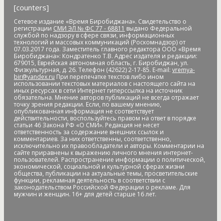
[counters]
банковские_карты
банковский роуминг
банкротство
барельеф
баскетбол
Бастак
Бастрыкин
батут
Бедность
Сетевое издание «Время Биробиджана». Свидетельство о
регистрации
СМИ ЭЛ № ФС 77 - 68811
выдано Федеральной
бездомные
бездомные животные
безналичные платежи
службой по надзору в сфере связи, информационных
Безопасное колесо-2019
безопасность
Безопасные и
технологий и массовых коммуникаций (Роскомнадзор) от
07.03.2017 года. Заместитель главного редактора ООО «Время
качественные дороги
безработица
белка
бензин
Беринг
Биробиджана»: Кондратенко Т.В. Адрес издателя и редакции:
679015, Еврейская автономная область, г. Биробиджан, ул.
Берл Лазар
бесплатные лекарства
Бессмертные дела
Физкультурная, д. 26. Телефон (42622) 2-17-85. E-mail:
vremya-
Бессмертный полк
бесхозяйственность
бешенство
bir@yandex.ru
При перепечатке текстов либо ином
использовании текстовых материалов с настоящего сайта на
библиотека
бизнес
бизнес без поддержки
бизнес-
иных ресурсах в сети Интернет гиперссылка на источник
омбудсмен
биометрия
Бира
Биракан
Бирария
БирЗСТ
обязательна. Мнение авторов публикаций не всегда отражает
точку зрения редакции. Если, по вашему мнению,
Биробидажан
Биробиджан
Биробиджан-2
опубликованная информация не соответствует
Биробиджанская воспитательная колония
действительности, воспользуйтесь правом на ответ в порядке
статьи 46 Закона РФ «О СМИ». Редакция не несет
Биробиджанская таможня
Биробиджанская ТЭЦ
ответственность за содержание внешних ссылок и
комментариев. За них ответственны, соответственно,
Биробиджанский Арбат
Биробиджанский военный
исключительно их правообладатели и авторы. Комментарии на
гарнизонный суд
Биробиджанский колледж культуры и
сайте приравнены к выражению личного мнения интернет-
пользователей. Распространение информации о политической,
искусств
Биробиджанский район
Бирофельд
биткоин
экономической, социальной и культурной сферах жизни
битумная яма
битумная_яма
битумное болото
битумные
общества, публикации на актуальные темы, просветительские
функции, рекламная деятельность в соответствии с
ямы
Благовещенск
Благовещенский кафедральный собор
законодательством Российской Федерации о рекламе. Для
Благословенное
благотворитель года
благотворительная
мужчин и женщин. 16+ для детей старше 16 лет.
акция
благотворительная деятельность
благотворительность
благотворительный концерт