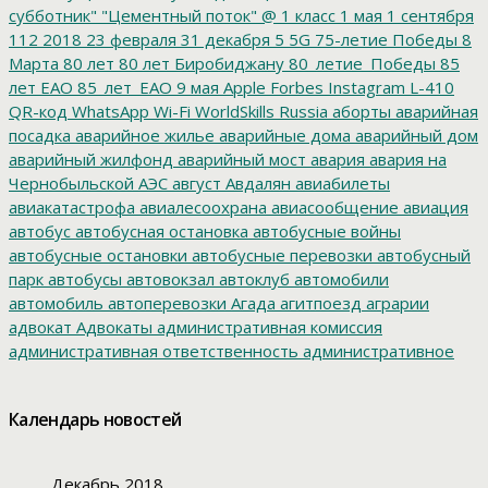
субботник"
"Цементный поток"
@
1 класс
1 мая
1 сентября
112
2018
23 февраля
31 декабря
5
5G
75-летие Победы
8
Марта
80 лет
80 лет Биробиджану
80_летие_Победы
85
лет ЕАО
85_лет_ЕАО
9 мая
Apple
Forbes
Instagram
L-410
QR-код
WhatsApp
Wi-Fi
WorldSkills Russia
аборты
аварийная
посадка
аварийное жилье
аварийные дома
аварийный дом
аварийный жилфонд
аварийный мост
авария
авария на
Чернобыльской АЭС
август
Авдалян
авиабилеты
авиакатастрофа
авиалесоохрана
авиасообщение
авиация
автобус
автобусная остановка
автобусные войны
автобусные остановки
автобусные перевозки
автобусный
парк
автобусы
автовокзал
автоклуб
автомобили
автомобиль
автоперевозки
Агада
агитпоезд
аграрии
адвокат
Адвокаты
административная комиссия
административная ответственность
административное
дело
администрация президента
азартные игры
азимут
АЗС
Акименко
активист
акция
акция протеста
Александр
Календарь новостей
Буксман
Александр Винников
Александр Головатый
Александр Золотухин
Александр Козлов
Александр
Левинталь
Александр Ливенталь
Александр Романов
Декабрь 2018