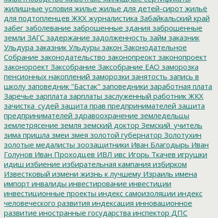
жилищные условия
жилье
жилье для детей-сирот
жильё
для подтопленцев
ЖКХ
журналистика
Забайкальский край
забег
заболевание
заброшенные здания
заброшенные
земли
ЗАГС
задержание
задолженность
займ
заказник
Ульдура
заказник Ульдуры
закон
Законодательное
Собрание
законодательство
законопреокт
законопроект
законороект
Заксобрание
Заксобрание ЕАО
заморозка
пенсионных накоплений
заморозки
занятость
запись в
школу
заповедник "Бастак"
заповедники
заработная плата
Заречье
зарплата
зарплаты
заслуженный работник ЖКХ
зачистка_судей
защита прав предпринимателей
защита
предпринимателей
здравоохранение
земледельцы
землетрясение
земля
земский доктор
Земский_учитель
зима пришла
змеи
змея
золотой губернатор
Золотухин
золотые медалисты
зоозащитники
Иван Благодырь
Иван
Голунов
Иван Проходцев
ИВЛ
ивс
Игорь Ткачев
игрушки
идиш
избиение
избирательная кампания
избирком
Известковый
измени жизнь к лучшему
Израиль
имена
импорт
инвалиды
инвестирование
инвестиции
инвестиционные проекты
индекс самоизоляции
индекс
человеческого развития
индексация
инновационное
развитие
иностранные государства
инспектор ДПС