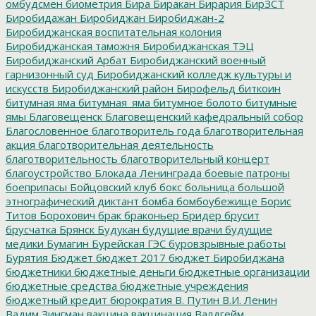
омбудсмен
биометрия
Бира
Биракан
Бирария
БирЗСТ
Биробидажан
Биробиджан
Биробиджан-2
Биробиджанская воспитательная колония
Биробиджанская таможня
Биробиджанская ТЭЦ
Биробиджанский Арбат
Биробиджанский военный
гарнизонный суд
Биробиджанский колледж культуры и
искусств
Биробиджанский район
Бирофельд
биткоин
битумная яма
битумная_яма
битумное болото
битумные
ямы
Благовещенск
Благовещенский кафедральный собор
Благословенное
благотворитель года
благотворительная
акция
благотворительная деятельность
благотворительность
благотворительный концерт
благоустройство
Блокада Ленинграда
боевые патроны
боеприпасы
Бойцовский клуб
бокс
больница
большой
этнографический диктант
бомба
бомбоубежище
Борис
Титов
Борохович
брак
браконьер
Бридер
брусит
брусчатка
Брянск
Будукан
будущие врачи
будущие
медики
Бумагин
Бурейская ГЭС
буровзрывные работы
Бурятия
Бюджет
бюджет 2017
бюджет Биробиджана
бюджетники
бюджетные деньги
бюджетные организации
бюджетные средства
бюджетные учреждения
бюджетный кредит
бюрократия
В. Путин
В.И. Ленин
Вадим Зингман
вакцина
вакцинация
Валдгейм