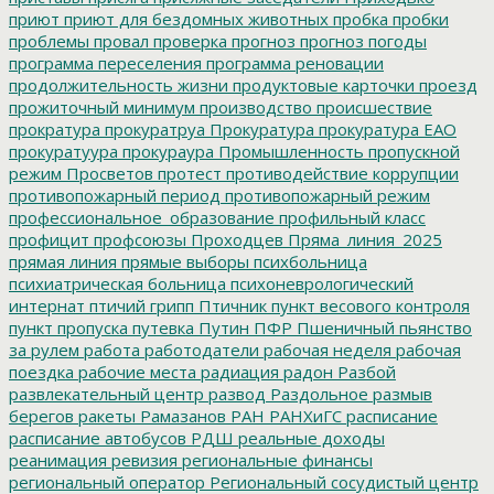
приют
приют для бездомных животных
пробка
пробки
проблемы
провал
проверка
прогноз
прогноз погоды
программа переселения
программа реновации
продолжительность жизни
продуктовые карточки
проезд
прожиточный минимум
производство
происшествие
прократура
прокуратруа
Прокуратура
прокуратура ЕАО
прокуратуура
прокураура
Промышленность
пропускной
режим
Просветов
протест
противодействие коррупции
противопожарный период
противопожарный режим
профессиональное_образование
профильный класс
профицит
профсоюзы
Проходцев
Пряма_линия_2025
прямая линия
прямые выборы
психбольница
психиатрическая больница
психоневрологический
интернат
птичий грипп
Птичник
пункт весового контроля
пункт пропуска
путевка
Путин
ПФР
Пшеничный
пьянство
за рулем
работа
работодатели
рабочая неделя
рабочая
поездка
рабочие места
радиация
радон
Разбой
развлекательный центр
развод
Раздольное
размыв
берегов
ракеты
Рамазанов
РАН
РАНХиГС
расписание
расписание автобусов
РДШ
реальные доходы
реанимация
ревизия
региональные финансы
региональный оператор
Региональный сосудистый центр