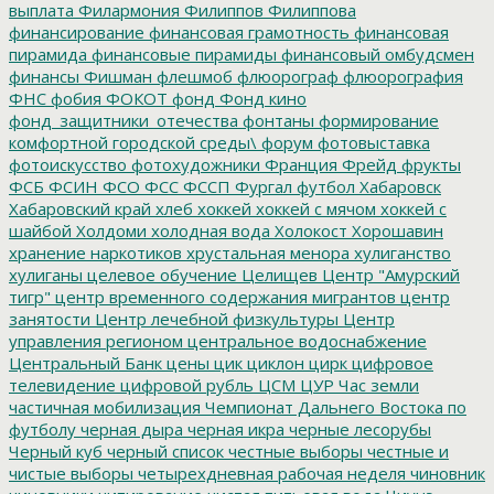
выплата
Филармония
Филиппов
Филиппова
финансирование
финансовая грамотность
финансовая
пирамида
финансовые пирамиды
финансовый омбудсмен
финансы
Фишман
флешмоб
флюорограф
флюорография
ФНС
фобия
ФОКОТ
фонд
Фонд кино
фонд_защитники_отечества
фонтаны
формирование
комфортной городской среды\
форум
фотовыставка
фотоискусство
фотохудожники
Франция
Фрейд
фрукты
ФСБ
ФСИН
ФСО
ФСС
ФССП
Фургал
футбол
Хабаровск
Хабаровский край
хлеб
хоккей
хоккей с мячом
хоккей с
шайбой
Холдоми
холодная вода
Холокост
Хорошавин
хранение наркотиков
хрустальная менора
хулиганство
хулиганы
целевое обучение
Целищев
Центр "Амурский
тигр"
центр временного содержания мигрантов
центр
занятости
Центр лечебной физкультуры
Центр
управления регионом
центральное водоснабжение
Центральный Банк
цены
цик
циклон
цирк
цифровое
телевидение
цифровой рубль
ЦСМ
ЦУР
Час земли
частичная мобилизация
Чемпионат Дальнего Востока по
футболу
черная дыра
черная икра
черные лесорубы
Черный куб
черный список
честные выборы
честные и
чистые выборы
четырехдневная рабочая неделя
чиновник