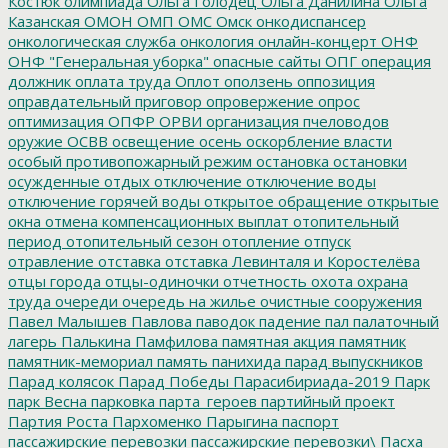
Костюк
олимпиада
Ольга Голодец
Ольга Данилина
Ольга
Казанская
ОМОН
ОМП
ОМС
Омск
онкодиспансер
онкологическая служба
онкология
онлайн-концерт
ОНФ
ОНФ "Генеральная уборка"
опасные сайты
ОПГ
операция
должник
оплата труда
Оплот
оползень
оппозиция
оправдательный приговор
опровержение
опрос
оптимизация
ОПФР
ОРВИ
организация пчеловодов
оружие
ОСВВ
освещение
осень
оскорбление власти
особый противопожарный режим
остановка
остановки
осужденные
отдых
отключение
отключение воды
отключение горячей воды
открытое обращение
открытые
окна
отмена компенсационных выплат
отопительный
период
отопительный сезон
отопление
отпуск
отравление
отставка
отставка Левинталя и Коростелёва
отцы города
отцы-одиночки
отчетность
охота
охрана
труда
очереди
очередь на жилье
очистные сооружения
Павел Малышев
Павлова
паводок
падение
пал
палаточный
лагерь
Палькина
Памфилова
памятная акция
памятник
памятник-мемориал
память
панихида
парад выпускников
Парад колясок
Парад Победы
Парасибириада-2019
Парк
парк Весна
парковка
парта_героев
партийный проект
Партия Роста
Пархоменко
Парыгина
паспорт
пассажирские перевозки
пассажирские перевозки\
Пасха