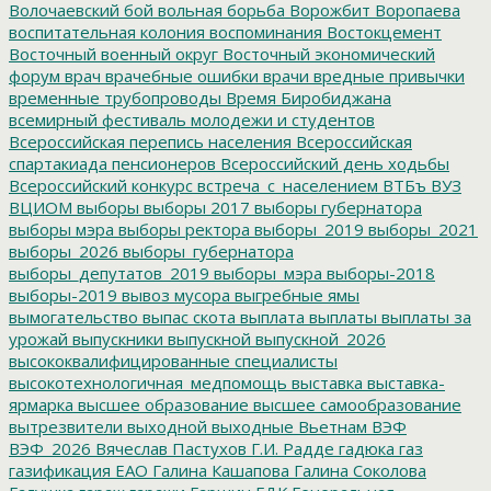
Волочаевский бой
вольная борьба
Ворожбит
Воропаева
воспитательная колония
воспоминания
Востокцемент
Восточный военный округ
Восточный экономический
форум
врач
врачебные ошибки
врачи
вредные привычки
временные трубопроводы
Время Биробиджана
всемирный фестиваль молодежи и студентов
Всероссийская перепись населения
Всероссийская
спартакиада пенсионеров
Всероссийский день ходьбы
Всероссийский конкурс
встреча_с_населением
ВТБъ
ВУЗ
ВЦИОМ
выборы
выборы 2017
выборы губернатора
выборы мэра
выборы ректора
выборы_2019
выборы_2021
выборы_2026
выборы_губернатора
выборы_депутатов_2019
выборы_мэра
выборы-2018
выборы-2019
вывоз мусора
выгребные ямы
вымогательство
выпас скота
выплата
выплаты
выплаты за
урожай
выпускники
выпускной
выпускной_2026
высококвалифицированные специалисты
высокотехнологичная_медпомощь
выставка
выставка-
ярмарка
высшее образование
высшее самообразование
вытрезвители
выходной
выходные
Вьетнам
ВЭФ
ВЭФ_2026
Вячеслав Пастухов
Г.И. Радде
гадюка
газ
газификация ЕАО
Галина Кашапова
Галина Соколова