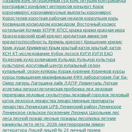
Лазарев
конституционный суд
конституция
контрабанда
контрафакт
конфликт интересов
концерт
Корж
коронавирус
коронавирусные выплаты
коронаврус
Коростелев
короткая рабочая неделя
коррупция
корь
Косвинцев
космодром
космодром_Восточный
космос
котельная
Кочмар
КПРФ
КПСС
кража
кражи
красная икра
Краснодарский край
кредит
кредитная амнистия
кредитоспособность
Кремль
креозот
Крещение
кризис
Крик души
Криминал
Крым
крытый каток
крытый_каток
КСН
КТ-исследование
Кубок лосося
КУГИ
КУГИ ЕАО
Кудесник
кудо
кулинария
Кульдкр
Кульдур
культура
культурно досуговый центр
купальный сезон
купальный_сезон
купюры
Кураж
курение
Куренков
курсы
курсы повышения квалификации
КФХ
лаборатория
Лаг ба-
Омер
лагерь
Лагошина
лайк
ЛДПР
Левинталь
Легкая
атлетика
легкоатлетическая пробежка
лед
ледовая
переправа
ледовые скульптуры
ледовый городок
ледовый
каток
ледоход
лекарства
лекарственные препараты
лекарство
Ленинская ЦРБ
Ленинский район
Ленинское
Ленинское сельское поселение
Леонид Школьник
лес
леса
лесной пожар
лесные пожары
лесопилка
летние
каникулы
лето
лето_2026
лжетерроризм
лимон
литература
Лицей
лицей № 23
личный прием