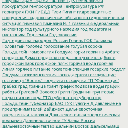
Галушка
гараж
гаражи
Гаршин
ГДК
Генеральная
прокуратура
генпрокуратура
Генпрокуратура РФ
гериатрия
ГЖИ
ГИБДД
Гиви
Гигант
гидрозащитные
сооружения
гидрологическая обстановка
гидрологическая
ситуация
гимназия
гимназия № 1
главный федеральный
инспектор
год культурного наследия
год педагога и
наставника
Год семьи
Год экологии
Год_единства_народов_России
Гознак
ГОК
Голикова
Головатый
гололед
голосование
голубая сорока
Гольдштейн
гомеопатия
Гордума
горки
горки на Арбате
городская Дума
городская среда
городское кладбище
городской парк
городской пляж
горячая вода
горячая
линия
горячее питание
госавтоинспекция
госархив
госдолг
Госдума
госжилинспекция
господдержка
госслужащие
гостиница "Восток"
госуслуги
госхакупки
ГП "Фармация"
грабеж
град
граница
грант
график подвоза воды
график
работы
Григорий Волохов
Грипп
Грудинин
грунтовые
воды
грязная вода
ГТО
губернатор
губернатор
Гольдштейн
губернатор ЕАО
ГУК
Гулягин
Д
давление на
предпринимателей
дайджест
Дальневосточная
оперативная таможня
Дальневосточная энергетическая
компания
Дальневосточное ГУ Банка России
дальневосточный гектар
Дальний Восток
Дальсельмаш