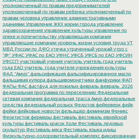
уполномоченный по правам предпринимателей
уполномоченный по правам ребенка
уполномоченный по
правам человека
управление административными
зданиями
Управление ЖКХ мэрии города
управление
здравоохранения
управление культуры
управление по
опеке и попечительству
управляющая компания
управляющие компании
уровень жизни
условия труда
УТ
МВД России по ДФО
утечка
утраченный урожай
утро с
"@"
УФАС
УФАС по ЕАО
УФНС
УФСБ
УФСБ по ЕАО
УФСИН
УФССП
участковый
учения
учитель
учитель года
учитель
года ЕАО
учитель_года
учителя
учреждения культуры
ФАД "Амур"
фальсификация
фальсифицированное масло
фальшивая купюра
фальшивомонетчики
фанфурики
ФАП
ФАПы
ФАС
фастфуд для пожилых
февраль
февраль_2026
федеральная программа по переселению
Федеральная
сетевая компания
федеральная трасса Амур
федеральные
средства
федеральный розыск
Федотов
фейерверк
фейк
фейки
фейковые новости
фельдшер
феминизм
Феникс
Феоктистов
фермеры
фестиваль
фестиваль еврейской
культуры
фестиваль красок Холи
Фестиваль ледовых
скульптур
Фестиваль мяса
Фестиваль языка идиш
Физкультурно-оздоровительный комплекс
фиксированная