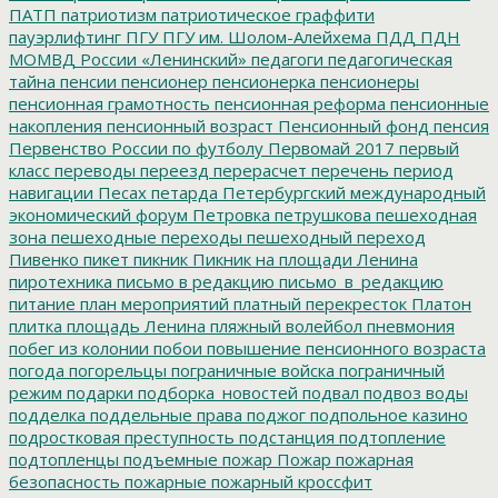
ПАТП
патриотизм
патриотическое граффити
пауэрлифтинг
ПГУ
ПГУ им. Шолом-Алейхема
ПДД
ПДН
МОМВД России «Ленинский»
педагоги
педагогическая
тайна
пенсии
пенсионер
пенсионерка
пенсионеры
пенсионная грамотность
пенсионная реформа
пенсионные
накопления
пенсионный возраст
Пенсионный фонд
пенсия
Первенство России по футболу
Первомай 2017
первый
класс
переводы
переезд
перерасчет
перечень
период
навигации
Песах
петарда
Петербургский международный
экономический форум
Петровка
петрушкова
пешеходная
зона
пешеходные переходы
пешеходный переход
Пивенко
пикет
пикник
Пикник на площади Ленина
пиротехника
письмо в редакцию
письмо_в_редакцию
питание
план мероприятий
платный перекресток
Платон
плитка
площадь Ленина
пляжный волейбол
пневмония
побег из колонии
побои
повышение пенсионного возраста
погода
погорельцы
пограничные войска
пограничный
режим
подарки
подборка_новостей
подвал
подвоз воды
подделка
поддельные права
поджог
подпольное казино
подростковая преступность
подстанция
подтопление
подтопленцы
подъемные
пожар
Пожар
пожарная
безопасность
пожарные
пожарный кроссфит