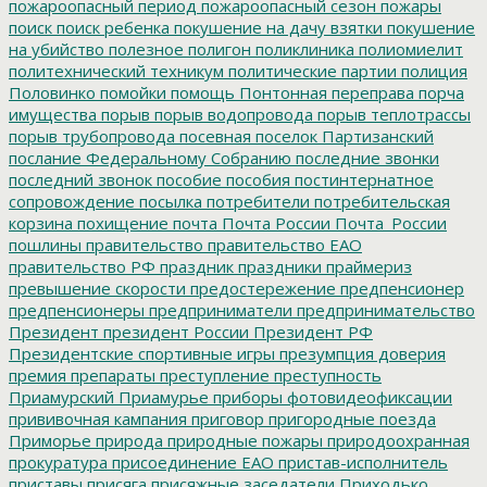
пожароопасный период
пожароопасный сезон
пожары
поиск
поиск ребенка
покушение на дачу взятки
покушение
на убийство
полезное
полигон
поликлиника
полиомиелит
политехнический техникум
политические партии
полиция
Половинко
помойки
помощь
Понтонная переправа
порча
имущества
порыв
порыв водопровода
порыв теплотрассы
порыв трубопровода
посевная
поселок Партизанский
послание Федеральному Собранию
последние звонки
последний звонок
пособие
пособия
постинтернатное
сопровождение
посылка
потребители
потребительская
корзина
похищение
почта
Почта России
Почта_России
пошлины
правительство
правительство ЕАО
правительство РФ
праздник
праздники
праймериз
превышение скорости
предостережение
предпенсионер
предпенсионеры
предприниматели
предпринимательство
Президент
президент России
Президент РФ
Президентские спортивные игры
презумпция доверия
премия
препараты
преступление
преступность
Приамурский
Приамурье
приборы фотовидеофиксации
прививочная кампания
приговор
пригородные поезда
Приморье
природа
природные пожары
природоохранная
прокуратура
присоединение ЕАО
пристав-исполнитель
приставы
присяга
присяжные заседатели
Приходько