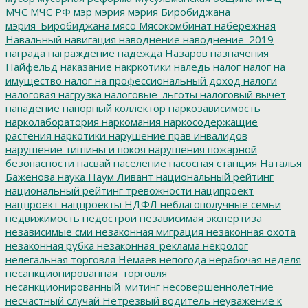
МЧС
МЧС РФ
мэр
мэрия
мэрия Биробиджана
мэрия_Биробиджана
мясо
Мясокомбинат
набережная
Навальный
навигация
наводнение
наводнение_2019
награда
награждение
надежда
Назаров
назначения
Найфельд
наказание
накркотики
наледь
налог
налог на
имущество
налог на профессиональный доход
налоги
налоговая нагрузка
налоговые_льготы
налоговый вычет
нападение
напорный коллектор
наркозависимость
нарколаборатория
наркомания
наркосодержащие
растения
наркотики
нарушение прав инвалидов
нарушение тишины и покоя
нарушения пожарной
безопасности
насвай
население
насосная станция
Наталья
Баженова
наука
Наум Ливант
национальный рейтинг
национальный рейтинг тревожности
наципроект
нацпроект
нацпроекты
НДФЛ
неблагополучные семьи
недвижимость
недострои
независимая экспертиза
независимые сми
незаконная миграция
незаконная охота
незаконная рубка
незаконная_реклама
некролог
нелегальная торговля
Немаев
непогода
нерабочая неделя
несанкционированная_торговля
несанкционированный_митинг
несовершеннолетние
несчастный случай
Нетрезвый водитель
неуважение к