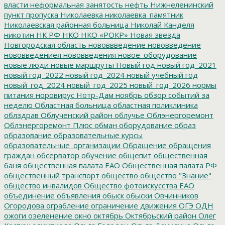
власти
неформальная занятость
нефть
Нижнеленинский
пункт пропуска
Николаевка
николаевка_памятник
Николаевская районная больница
Николай Канделя
никотин
НК РФ
НКО
НКО «РОКР»
Новая звезда
Новгородская область
нововвведение
нововведение
нововведениея
нововведения
новое_оборудование
новые люди
новые маршруты
Новый год
новый год_2021
новый год_2022
новый год_2024
новый учебный год
новый_год_2024
новый_год_2025
новый_год_2026
нормы
питания
норовирус
Нотр-Дам
ноябрь
обзор событий за
неделю
Областная больница
областная поликлиника
облздрав
Облученский район
облучье
Облэнергоремонт
Облэнергоремонт Плюс
обман
оборудование
образ
образование
образовательные курсы
образовательные_организации
Обращение
обращения
граждан
обсерватор
обучение
общепит
общественная
баня
общественная палата ЕАО
Общественная палата РФ
общественный транспорт
общество
общество "Знание"
общество инвалидов
Общество фотоискусства ЕАО
объединение
объявления
обыск
обыски
Овчинников
Огородова
ограбление
ограничение движения
ОГЭ
ОДН
ожоги
озеленение
окно
октябрь
Октябрьский район
Олег