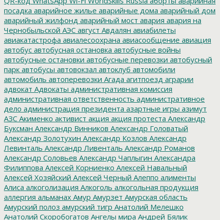
QR-код
WhatsApp
Wi-Fi
WorldSkills Russia
аборты
аварийная
посадка
аварийное жилье
аварийные дома
аварийный дом
аварийный жилфонд
аварийный мост
авария
авария на
Чернобыльской АЭС
август
Авдалян
авиабилеты
авиакатастрофа
авиалесоохрана
авиасообщение
авиация
автобус
автобусная остановка
автобусные войны
автобусные остановки
автобусные перевозки
автобусный
парк
автобусы
автовокзал
автоклуб
автомобили
автомобиль
автоперевозки
Агада
агитпоезд
аграрии
адвокат
Адвокаты
административная комиссия
административная ответственность
административное
дело
администрация президента
азартные игры
азимут
АЗС
Акименко
активист
акция
акция протеста
Александр
Буксман
Александр Винников
Александр Головатый
Александр Золотухин
Александр Козлов
Александр
Левинталь
Александр Ливенталь
Александр Романов
Александр Соловьев
Александр Чаплыгин
Александра
Филиппова
Алексей Корниенко
Алексей Навальный
Алексей Хозяйский
Алексей Черный
Алеппо
алименты
Алиса
алкоголизация
Алкоголь
алкогольная продукция
аллергия
альманах
Амур
Амурзет
Амурская область
Амурский полоз
амурский тигр
Анатолий Мелешко
Анатолий Скоробогатов
Ангелы мира
Андрей Бялик