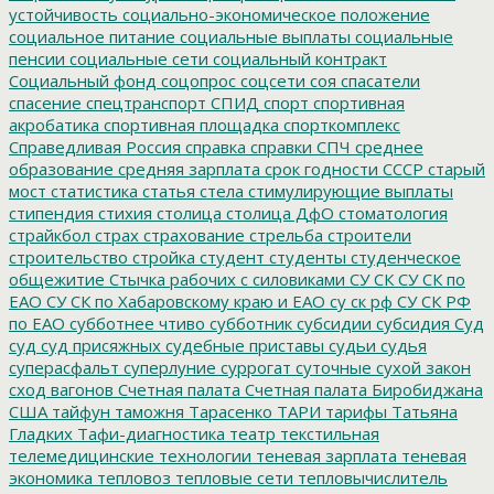
устойчивость
социально-экономическое положение
социальное питание
социальные выплаты
социальные
пенсии
социальные сети
социальный контракт
Социальный фонд
соцопрос
соцсети
соя
спасатели
спасение
спецтранспорт
СПИД
спорт
спортивная
акробатика
спортивная площадка
спорткомплекс
Справедливая Россия
справка
справки
СПЧ
среднее
образование
средняя зарплата
срок годности
СССР
старый
мост
статистика
статья
стела
стимулирующие выплаты
стипендия
стихия
столица
столица ДфО
стоматология
страйкбол
страх
страхование
стрельба
строители
строительство
стройка
студент
студенты
студенческое
общежитие
Стычка рабочих с силовиками
СУ СК
СУ СК по
ЕАО
СУ СК по Хабаровскому краю и ЕАО
су ск рф
СУ СК РФ
по ЕАО
субботнее чтиво
субботник
субсидии
субсидия
Суд
суд
суд присяжных
судебные приставы
судьи
судья
суперасфальт
суперлуние
суррогат
суточные
сухой закон
сход вагонов
Счетная палата
Счетная палата Биробиджана
США
тайфун
таможня
Тарасенко
ТАРИ
тарифы
Татьяна
Гладких
Тафи-диагностика
театр
текстильная
телемедицинские технологии
теневая зарплата
теневая
экономика
тепловоз
тепловые сети
тепловычислитель