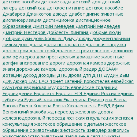
детские пособия
детские сады
детский дом
детский
лагерь
детский сад
детское питание
детское пособие
Джабаров
Джанхотов
дзюдо
диабет
дикие животные
диспансеризация
дистанционка
дистанционное
образование
Дмитрий Меведев
Дмитрий Медведев
Дмитрий Нестеров
Доблесть_Хингана
Добрые люди
Добрые руки
довыборы_в_Думу
дождь
документальный
фильм
долг
долги
долги по зарплате
долговая нагрузка
долгострои
долгострой
долевое строительство
должники
дом офицеров
дом престарелых
домашние животные
допфинансирование
дороги
дорожная камера
дорожные
знаки
дорожные камеры
дорожный радар
ДОСААФ
дотации
доход
доходы
ДПС
дрова
дтп
ДТП
Дудин
дым
ДЭК
дюкер
ЕАО
ЕАО_тонет
Евгений Коростелев
еврейская
культура
еврейская_мудрость
еврейские традиции
Евровидение
Евросеть
Еврстат
ЕГЭ
Единая Россия
единая
субсидия
Единый заказчик
Екатерина Румянцева
Елена
Басова
Елена Князева
Елена Хахалева
ель
ЕНВД
Ефим
Вепринский
жалоба
жд переезд
железная дорога
железнодорожный переезд
женская кнсультация
женская
консультация
жестокое обращение с детьми
жестокое
обращение с животными
жестокость
живодер
живопись
животноводство
животные
жилищные сертификаты