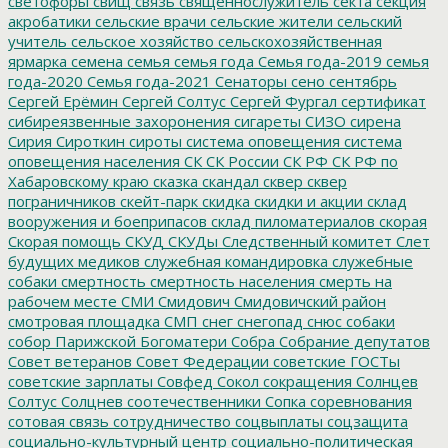
светофоры
свищ
связь
священнослужитель
секта
секция
акробатики
сельские врачи
сельские жители
сельский
учитель
сельское хозяйство
сельскохозяйственная
ярмарка
семена
семья
семья года
Семья года-2019
семья
года-2020
Семья года-2021
Сенаторы
сено
сентябрь
Сергей Ерёмин
Сергей Солтус
Сергей Фургал
сертификат
сибиреязвенные захоронения
сигареты
СИЗО
сирена
Сирия
Сироткин
сироты
система оповещения
система
оповещения населения
СК
СК России
СК РФ
СК РФ по
Хабаровскому краю
сказка
скандал
сквер
сквер
пограничников
скейт-парк
скидка
скидки и акции
склад
вооружения и боеприпасов
склад пиломатериалов
скорая
Скорая помощь
СКУД
СКУДы
Следственный комитет
Слет
будущих медиков
служебная командировка
служебные
собаки
смертность
смертность населения
смерть на
рабочем месте
СМИ
Смидович
Смидовичский район
смотровая площадка
СМП
снег
снегопад
снюс
собаки
собор Парижской Богоматери
Собра
Собрание депутатов
Совет ветеранов
Совет Федерации
советские ГОСТы
советские зарплаты
Совфед
Сокол
сокращения
Солнцев
Солтус
Солцнев
соотечественники
Сопка
соревнования
сотовая связь
сотрудничество
соцвыплаты
соцзащита
социально-культурный центр
социально-политическая