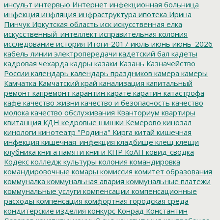
инсульт
интервью
Интернет
инфекционная больница
инфекция
инфляция
инфраструктура
ипотека
Ирина
Пинчук
Иркутская область
иск
искусственная елка
искусственный_интеллект
исправительная колония
исследование
история
Итоги-2017
июль
июнь
июнь_2026
кабель линии электропередачи
кадетский бал
кадеты
кадровая чехарда
кадры
казаки
Казань
Казначейство
России
календарь
календарь праздников
камера
камеры
Камчатка
Камчатский край
канализация
капитальный
ремонт
капремонт
карантин
карате
каратин
катастрофа
кафе
качество жизни
качество и безопасность
качество
молока
качество обслуживания
Кванториум
квартиры
квитанция
КДН
кедровые шишки
Кемерово
кинозал
кинологи
кинотеатр "Родина"
Кирга
китай
кишечная
инфекция
кишечная_инфекция
кладбище
клещ
клещи
клубника
книга памяти
книги
КНР
КоАП
ковид-сводка
Кодекс
колледж культуры
колония
командировка
командировочные
комары
комиссия
комитет образования
коммуналка
коммунальная авария
коммунальные платежи
коммунальные услуги
компенсации
компенсационные
расходы
компенсация
комфортная городская среда
кондитерские изделия
конкурс
Конрад
Константин