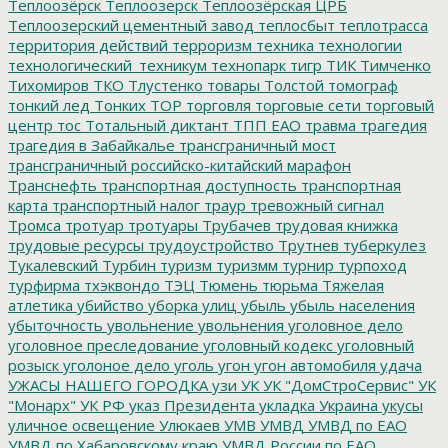
Теплоозёрск
Теплоозерск
Теплоозёрская ЦРБ
Теплоозерский цементный завод
теплосбыт
теплотрасса
территория действий
терроризм
техника
технологии
технологический_техникум
технопарк
тигр
ТИК
Тимченко
Тихомиров
ТКО
Тлустенко
товары
Толстой
томограф
тонкий лед
Тонких
ТОР
торговля
торговые сети
торговый
центр
тос
Тотальный диктант
ТПП ЕАО
травма
трагедия
трагедия в Забайкалье
трансграничный мост
трансграничный российско-китайский марафон
Транснефть
транспортная доступность
транспортная
карта
транспортный налог
траур
тревожный сигнал
Тромса
тротуар
тротуары
Трубачев
трудовая книжка
трудовые ресурсы
трудоустройство
Трутнев
туберкулез
Тукалевский
Турбин
туризм
туризмм
турнир
турпоход
турфирма
тхэквондо
ТЭЦ
Тюмень
тюрьма
Тяжелая
атлетика
убийство
уборка улиц
убыль
убыль населения
убыточность
увольнение
увольнения
уголовное дело
уголовное преследование
уголовный кодекс
уголовный
розыск
уголоное дело
уголь
угон
угон автомобиля
удача
УЖАСЫ НАШЕГО ГОРОДКА
узи
УК
УК "ДомСтроСервис"
УК
"Монарх"
УК РФ
указ Президента
укладка
Украина
укусы
уличное освещение
Улюкаев
УМВ
УМВД
УМВД по ЕАО
УМВД по Хабаровскому краю
УМВД России по ЕАО