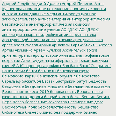
Андрей Голубь
Андрей Драчев
Андрей Пивенко
Анна
Кузнецова
аномальное потепление
анонимные звонки
анонс
антивандальные меры
антикоррупционное
законодательство
антисанитария
антитеррористическая
безопасность
антитеррористическая комиссия
антитеррористические учения
АО "ДГК"
АО "ДРСК"
апелляция
аппарат видеофиксации
апрель
аптека
Арашуков
Арбат
Арена
аренда земли
арендная плата
арест
арест счетов
Армия
Арнаполин
арт-объекты
Артеев
Артём Акименко
Артём Куликов
Архангельск
архив
архитектура
астероид
астрономия
асфальт
асфальтовое
покрытие
Атлет
аудиенция
аферисты
африканская чума
свиней
АЧС
аэропорт
аэрофлот
бал
банк
банк "Открытие"
Банк России
банки
банкноты
банковская карта
банковские_карты
банковский роуминг
банкротство
барельеф
баскетбол
Бастак
Бастрыкин
батут
Бедность
бездомные
бездомные животные
безналичные платежи
Безопасное колесо-2019
безопасность
Безопасные и
качественные дороги
безработица
белка
бензин
Беринг
Берл Лазар
бесплатные лекарства
Бессмертные дела
Бессмертный полк
бесхозяйственность
бешенство
библиотека
бизнес
бизнес без поддержки
бизнес-