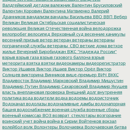
Валдгеймский детдом
валежник
Валентин Брусиловский
Валентин Коровин
Валентина Матвиенко
Валерий
Дранников
вандализм
вандалы
Васильева
ВВО
ВВП
Вебер
Великан
Великая Октябрьская социалистическая
революция
Великая Отечественная война
велодорожка
велопробег
велосипед
Верховный суд
весенние каникулы
весенний призыв
ветер
ветеран
ветераны
ветераны
пограничной службы
ветераны_СВО
ветхие дома
ветхое
жилье
Вечерний Биробиджан
ВЖС "Надежда России"
взрыв
взрыв газа
взрыв газового баллона
взрыв
метеорита
взятка
взятки
видеокамеры
видеорегистратор
Виктор Ишавев
Виктор Ишаев
Виктор Орёл
Виктор
Солнцев
викторина
Винников
вице-премьер
ВИЧ
ВККС
Владивосток
Владимир Марковский
Владимир Мишустин
Владимир Путин
Владимир Сахаровский
Владимир Якушев
власть
внеплановая проверка
Внешний долг
внутренняя
политика
вода
водители
водка
водоемы
водоисточник
Водоканал
водолазы
водоналивные дамбы
водонапорная
башня
водоснабжение
военная служба
военные сборы
военный комиссар
ВОЗ
возврат_стеклотары
возгорание
воинский учет
война
война в Сирии
Войтенков
вокзал
волейбол
волк
Волонтеры
Волочаевка
Волочаевская битва