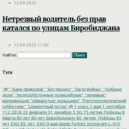
12.09.2023
Нетрезвый водитель без прав
катался по улицам Биробиджана
12.09.2023 11:00
Найти:
Тэги
"@"
"Банк приколов"
"Бествидео"
"Дети войны"
"Добрые
дела"
"железобетонные полицейские"
"ленивые"
малоимущие
"обманутые дольщики"
"Рентгенологический
субботник"
"Цементный поток"
@
1 класс
1 мая
1 сентября
112
2018
23 февраля
31 декабря
5
5G
75-летие Победы
8
Марта
80 лет
80 лет Биробиджану
80_летие_Победы
85
лет ЕАО
85_лет_ЕАО
9 мая
Apple
Forbes
Instagram
L-410