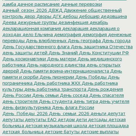
дамба
дачное расписание
дачные перевозки
дачный_сезон_2026
ДВЖД
Движение общественный
контроль
двор
Дворы
ДГК
дебош
дебошир
дедовщина
Деева
дежурные группы
дезинфекция
декабрь
декларационная компания
декларация
декларация о
доходах
дело Ельчина
демография
демогрфия
денежные
переводы
День влюбленных
День географа
День города
День Государственного флага
День защитника Отечества
день защиты детей
День Знаний
День Конституции РФ
День космонавтики
День матери
День медицинского
работника
День народного единства
день открытых
дверей
День памяти воина-интернационалиста
День
памяти и скорби
День пионерии
День Победы
День
пограничника
День работника ЖКХ
День работника
культуры
день работника транспорта
День рождения
День России
День семьи
День соседа
День спасателя
день строителя
День студента
день тигра
день учителя
день физкультурника
День флага России
День_Победы_2026
День_семьи_2026
деньги
депутат
депутаты
депутаты ЕАО
детдом
дети
детсады
детская
больница
детская музыкальная школа
детская площадка
детская_больница
детские батуты
детские выплаты