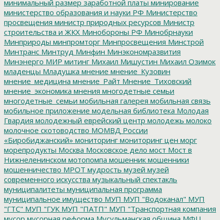
минимальный размер заработной платы
минирование
министерство образования и науки РФ
Министерство
просвещения
министр природных ресурсов
Министр
строительства и ЖКХ
Минобороны РФ
Минобрнауки
Минприроды
минпромторг
Минпросвещения
Минстрой
Минтранс
Минтруд
Минфин
Минэкономразвития
Минэнерго
МИР
митинг
Михаил Мишустин
Михаил Озимок
младенцы
Младушка
мнение
мнение_Кузовин
мнение_медицина
мнение_Райт
Мнение_Тиховский
мнение_экономика
мнения
многодетные семьи
многодетные_семьи
мобильная галерея
мобильная связь
мобильное приложение
модельная библиотека
Молодая
Гвардия
молодежный еврейский центр
молодежь
молоко
молочное скотоводство
МОМВД России
«Биробиджанский»
мониторинг
мониторинг цен
морг
морепродукты
Москва
Московское дело
мост
Мост в
Нижнеленинском
мотопомпа
мошенник
мошенники
мошенничество
МРОТ
мудрость
музей
музей
современного искусства
музыкальный спектакль
муниципалитеты
муниципальная программа
муниципальное имущество
МУП
МУП "Водоканал"
МУП
"ГТС"
МУП "ГУК
МУП "ПАТП"
МУП "Транспортная компания
мусор
мусорная реформа
Мусульманская община
МФЦ