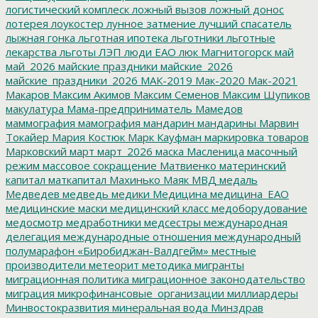
логистический комплеск
ложный вызов
ложный донос
лотерея
лоукостер
лунное затмение
лучший спасатель
лыжная гонка
льготная ипотека
льготники
льготные
лекарства
льготы
ЛЭП
люди ЕАО
люк
Магнитогорск
май
май_2026
майские праздники
майские_2026
майские_праздники_2026
МАК-2019
Мак-2020
Мак-2021
Макаров
Максим Акимов
Максим Семенов
Максим Шупиков
макулатура
Мама-предприниматель
Мамедов
маммография
мамография
мандарин
мандарины
Марвин
Токайер
Мария Костюк
Марк Кауфман
маркировка товаров
Марковский
март
март_2026
маска
Масленица
масочный
режим
массовое сокращение
Матвиенко
материнский
капитал
маткапитал
Махинько
Маяк
МВД
медаль
Медведев
медведь
медики
Медицина
медицина_ЕАО
медицинские маски
медицинский класс
медоборудование
медосмотр
медработники
медсестры
международная
делегация
международные отношения
международный
полумарафон «Биробиджан-Валдгейм»
местные
производители
метеорит
методика
мигранты
миграционная политика
миграционное законодательство
миграция
микрофинансовые_организации
миллиардеры
Минвостокразвития
минеральная вода
Минздрав