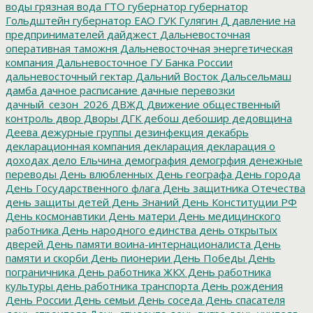
воды
грязная вода
ГТО
губернатор
губернатор
Гольдштейн
губернатор ЕАО
ГУК
Гулягин
Д
давление на
предпринимателей
дайджест
Дальневосточная
оперативная таможня
Дальневосточная энергетическая
компания
Дальневосточное ГУ Банка России
дальневосточный гектар
Дальний Восток
Дальсельмаш
дамба
дачное расписание
дачные перевозки
дачный_сезон_2026
ДВЖД
Движение общественный
контроль
двор
Дворы
ДГК
дебош
дебошир
дедовщина
Деева
дежурные группы
дезинфекция
декабрь
декларационная компания
декларация
декларация о
доходах
дело Ельчина
демография
демогрфия
денежные
переводы
День влюбленных
День географа
День города
День Государственного флага
День защитника Отечества
день защиты детей
День Знаний
День Конституции РФ
День космонавтики
День матери
День медицинского
работника
День народного единства
день открытых
дверей
День памяти воина-интернационалиста
День
памяти и скорби
День пионерии
День Победы
День
пограничника
День работника ЖКХ
День работника
культуры
день работника транспорта
День рождения
День России
День семьи
День соседа
День спасателя