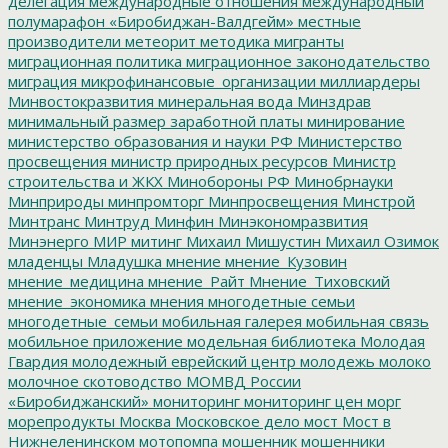
делегация
международные отношения
международный
полумарафон «Биробиджан-Валдгейм»
местные
производители
метеорит
методика
мигранты
миграционная политика
миграционное законодательство
миграция
микрофинансовые_организации
миллиардеры
Минвостокразвития
минеральная вода
Минздрав
минимальный размер заработной платы
минирование
министерство образования и науки РФ
Министерство
просвещения
министр природных ресурсов
Министр
строительства и ЖКХ
Минобороны РФ
Минобрнауки
Минприроды
минпромторг
Минпросвещения
Минстрой
Минтранс
Минтруд
Минфин
Минэкономразвития
Минэнерго
МИР
митинг
Михаил Мишустин
Михаил Озимок
младенцы
Младушка
мнение
мнение_Кузовин
мнение_медицина
мнение_Райт
Мнение_Тиховский
мнение_экономика
мнения
многодетные семьи
многодетные_семьи
мобильная галерея
мобильная связь
мобильное приложение
модельная библиотека
Молодая
Гвардия
молодежный еврейский центр
молодежь
молоко
молочное скотоводство
МОМВД России
«Биробиджанский»
мониторинг
мониторинг цен
морг
морепродукты
Москва
Московское дело
мост
Мост в
Нижнеленинском
мотопомпа
мошенник
мошенники