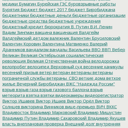
медики
Бумагин
Бурейская ГЭС
буровзрывные работы
Бурятия
Бюджет
бюджет 2017
бюджет Биробиджана
бюджетники
бюджетные деньги
бюджетные организации
бюджетные средства
бюджетные учреждения
бюджетный кредит
бюрократия
В. Путин
В.И. Ленин
Вадим Зингман
вакцина
вакцинация
Валдгейм
Валдгеймский детдом
валежник
Валентин Брусиловский
Валентин Коровин
Валентина Матвиенко
Валерий
Дранников
вандализм
вандалы
Васильева
ВВО
ВВП
Вебер
Великан
Великая Октябрьская социалистическая
революция
Великая Отечественная война
велодорожка
велопробег
велосипед
Верховный суд
весенние каникулы
весенний призыв
ветер
ветеран
ветераны
ветераны
пограничной службы
ветераны_СВО
ветхие дома
ветхое
жилье
Вечерний Биробиджан
ВЖС "Надежда России"
взрыв
взрыв газа
взрыв газового баллона
взрыв
метеорита
взятка
взятки
видеокамеры
видеорегистратор
Виктор Ишавев
Виктор Ишаев
Виктор Орёл
Виктор
Солнцев
викторина
Винников
вице-премьер
ВИЧ
ВККС
Владивосток
Владимир Марковский
Владимир Мишустин
Владимир Путин
Владимир Сахаровский
Владимир Якушев
власть
внеплановая проверка
Внешний долг
внутренняя