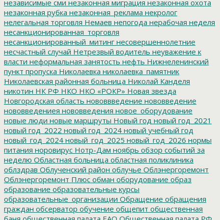
независимые сми
незаконная миграция
незаконная охота
незаконная рубка
незаконная_реклама
некролог
нелегальная торговля
Немаев
непогода
нерабочая неделя
несанкционированная_торговля
несанкционированный_митинг
несовершеннолетние
несчастный случай
Нетрезвый водитель
неуважение к
власти
неформальная занятость
нефть
Нижнеленинский
пункт пропуска
Николаевка
николаевка_памятник
Николаевская районная больница
Николай Канделя
никотин
НК РФ
НКО
НКО «РОКР»
Новая звезда
Новгородская область
нововвведение
нововведение
нововведениея
нововведения
новое_оборудование
новые люди
новые маршруты
Новый год
новый год_2021
новый год_2022
новый год_2024
новый учебный год
новый_год_2024
новый_год_2025
новый_год_2026
нормы
питания
норовирус
Нотр-Дам
ноябрь
обзор событий за
неделю
Областная больница
областная поликлиника
облздрав
Облученский район
облучье
Облэнергоремонт
Облэнергоремонт Плюс
обман
оборудование
образ
образование
образовательные курсы
образовательные_организации
Обращение
обращения
граждан
обсерватор
обучение
общепит
общественная
баня
общественная палата ЕАО
Общественная палата РФ