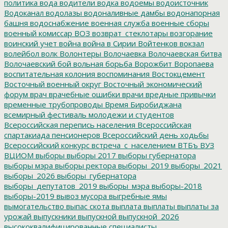
политика
вода
водители
водка
водоемы
водоисточник
Водоканал
водолазы
водоналивные дамбы
водонапорная
башня
водоснабжение
военная служба
военные сборы
военный комиссар
ВОЗ
возврат_стеклотары
возгорание
воинский учет
война
война в Сирии
Войтенков
вокзал
волейбол
волк
Волонтеры
Волочаевка
Волочаевская битва
Волочаевский бой
вольная борьба
Ворожбит
Воропаева
воспитательная колония
воспоминания
Востокцемент
Восточный военный округ
Восточный экономический
форум
врач
врачебные ошибки
врачи
вредные привычки
временные трубопроводы
Время Биробиджана
всемирный фестиваль молодежи и студентов
Всероссийская перепись населения
Всероссийская
спартакиада пенсионеров
Всероссийский день ходьбы
Всероссийский конкурс
встреча_с_населением
ВТБъ
ВУЗ
ВЦИОМ
выборы
выборы 2017
выборы губернатора
выборы мэра
выборы ректора
выборы_2019
выборы_2021
выборы_2026
выборы_губернатора
выборы_депутатов_2019
выборы_мэра
выборы-2018
выборы-2019
вывоз мусора
выгребные ямы
вымогательство
выпас скота
выплата
выплаты
выплаты за
урожай
выпускники
выпускной
выпускной_2026
высококвалифицированные специалисты