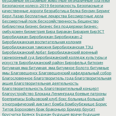
бездомные
бездомные животные
безналичные платежи
Безопасное колесо-2019
безопасность
Безопасные и
качественные дороги
безработица
белка
бензин
Беринг
Берл Лазар
бесплатные лекарства
Бессмертные дела
Бессмертный полк
бесхозяйственность
бешенство
библиотека
бизнес
бизнес без поддержки
бизнес-
омбудсмен
биометрия
Бира
Биракан
Бирария
БирЗСТ
Биробидажан
Биробиджан
Биробиджан-2
Биробиджанская воспитательная колония
Биробиджанская таможня
Биробиджанская ТЭЦ
Биробиджанский Арбат
Биробиджанский военный
гарнизонный суд
Биробиджанский колледж культуры и
искусств
Биробиджанский район
Бирофельд
биткоин
битумная яма
битумная_яма
битумное болото
битумные
ямы
Благовещенск
Благовещенский кафедральный собор
Благословенное
благотворитель года
благотворительная
акция
благотворительная деятельность
благотворительность
благотворительный концерт
благоустройство
Блокада Ленинграда
боевые патроны
боеприпасы
Бойцовский клуб
бокс
больница
большой
этнографический диктант
бомба
бомбоубежище
Борис
Титов
Борохович
брак
браконьер
Бридер
брусит
брусчатка
Брянск
Будукан
будущие врачи
будущие