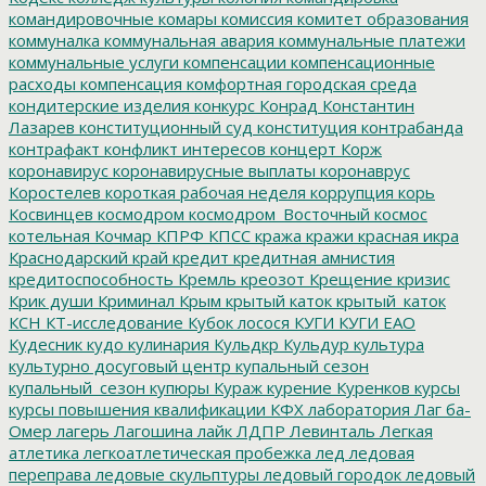
командировочные
комары
комиссия
комитет образования
коммуналка
коммунальная авария
коммунальные платежи
коммунальные услуги
компенсации
компенсационные
расходы
компенсация
комфортная городская среда
кондитерские изделия
конкурс
Конрад
Константин
Лазарев
конституционный суд
конституция
контрабанда
контрафакт
конфликт интересов
концерт
Корж
коронавирус
коронавирусные выплаты
коронаврус
Коростелев
короткая рабочая неделя
коррупция
корь
Косвинцев
космодром
космодром_Восточный
космос
котельная
Кочмар
КПРФ
КПСС
кража
кражи
красная икра
Краснодарский край
кредит
кредитная амнистия
кредитоспособность
Кремль
креозот
Крещение
кризис
Крик души
Криминал
Крым
крытый каток
крытый_каток
КСН
КТ-исследование
Кубок лосося
КУГИ
КУГИ ЕАО
Кудесник
кудо
кулинария
Кульдкр
Кульдур
культура
культурно досуговый центр
купальный сезон
купальный_сезон
купюры
Кураж
курение
Куренков
курсы
курсы повышения квалификации
КФХ
лаборатория
Лаг ба-
Омер
лагерь
Лагошина
лайк
ЛДПР
Левинталь
Легкая
атлетика
легкоатлетическая пробежка
лед
ледовая
переправа
ледовые скульптуры
ледовый городок
ледовый