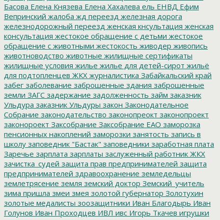
Басова
Елена Князева
Елена Хахалева
ель
ЕНВД
Ефим
Вепринский
жалоба
жд переезд
железная дорога
железнодорожный переезд
женская кнсультация
женская
консультация
жестокое обращение с детьми
жестокое
обращение с животными
жестокость
живодер
живопись
животноводство
животные
жилищные сертификаты
жилищные условия
жилье
жилье для детей-сирот
жильё
для подтопленцев
ЖКХ
журналистика
Забайкальский край
забег
заболевание
заброшенные здания
заброшенные
земли
ЗАГС
задержание
задолженность
займ
заказник
Ульдура
заказник Ульдуры
закон
Законодательное
Собрание
законодательство
законопреокт
законопроект
законороект
Заксобрание
Заксобрание ЕАО
заморозка
пенсионных накоплений
заморозки
занятость
запись в
школу
заповедник "Бастак"
заповедники
заработная плата
Заречье
зарплата
зарплаты
заслуженный работник ЖКХ
зачистка_судей
защита прав предпринимателей
защита
предпринимателей
здравоохранение
земледельцы
землетрясение
земля
земский доктор
Земский_учитель
зима пришла
змеи
змея
золотой губернатор
Золотухин
золотые медалисты
зоозащитники
Иван Благодырь
Иван
Голунов
Иван Проходцев
ИВЛ
ивс
Игорь Ткачев
игрушки