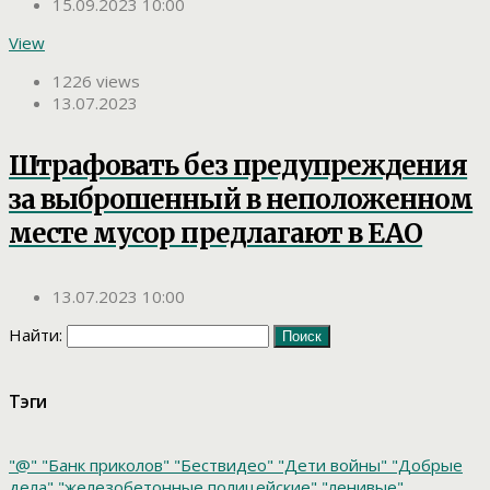
15.09.2023 10:00
View
1226 views
13.07.2023
Штрафовать без предупреждения
за выброшенный в неположенном
месте мусор предлагают в ЕАО
13.07.2023 10:00
Найти:
Тэги
"@"
"Банк приколов"
"Бествидео"
"Дети войны"
"Добрые
дела"
"железобетонные полицейские"
"ленивые"