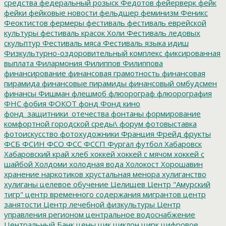
средства
федеральный розыск
Федотов
фейерверк
фейк
фейки
фейковые новости
фельдшер
феминизм
Феникс
Феоктистов
фермеры
фестиваль
фестиваль еврейской
культуры
фестиваль красок Холи
Фестиваль ледовых
скульптур
Фестиваль мяса
Фестиваль языка идиш
Физкультурно-оздоровительный комплекс
фиксированная
выплата
Филармония
Филиппов
Филиппова
финансирование
финансовая грамотность
финансовая
пирамида
финансовые пирамиды
финансовый омбудсмен
финансы
Фишман
флешмоб
флюорограф
флюорография
ФНС
фобия
ФОКОТ
фонд
Фонд кино
фонд_защитники_отечества
фонтаны
формирование
комфортной городской среды\
форум
фотовыставка
фотоискусство
фотохудожники
Франция
Фрейд
фрукты
ФСБ
ФСИН
ФСО
ФСС
ФССП
Фургал
футбол
Хабаровск
Хабаровский край
хлеб
хоккей
хоккей с мячом
хоккей с
шайбой
Холдоми
холодная вода
Холокост
Хорошавин
хранение наркотиков
хрустальная менора
хулиганство
хулиганы
целевое обучение
Целищев
Центр "Амурский
тигр"
центр временного содержания мигрантов
центр
занятости
Центр лечебной физкультуры
Центр
управления регионом
центральное водоснабжение
Центральный Банк
цены
цик
циклон
цирк
цифровое