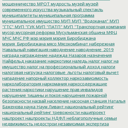
мошенничество
МРОТ
мудрость
музей
музей
современного искусства
музыкальный спектакль
муниципалитеты
муниципальная программа
муниципальное имущество
МУП
МУП "Водоканал"
МУП
"ГТС"
МУП "ГУК
МУП "ПАТП"
МУП "Транспортная компания
мусор
мусорная реформа
Мусульманская община
МФЦ
МЧС
МЧС РФ
мэр
мэрия
мэрия Биробиджана
мэрия_Биробиджана
мясо
Мясокомбинат
набережная
Навальный
навигация
наводнение
наводнение_2019
награда
награждение
надежда
Назаров
назначения
Найфельд
наказание
накркотики
наледь
налог
налог на
имущество
налог на профессиональный доход
налоги
налоговая нагрузка
налоговые_льготы
налоговый вычет
нападение
напорный коллектор
наркозависимость
нарколаборатория
наркомания
наркосодержащие
растения
наркотики
нарушение прав инвалидов
нарушение тишины и покоя
нарушения пожарной
безопасности
насвай
население
насосная станция
Наталья
Баженова
наука
Наум Ливант
национальный рейтинг
национальный рейтинг тревожности
наципроект
нацпроект
нацпроекты
НДФЛ
неблагополучные семьи
недвижимость
недострои
независимая экспертиза