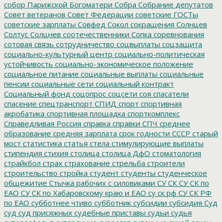
собор Парижской Богоматери
Собра
Собрание депутатов
Совет ветеранов
Совет Федерации
советские ГОСТы
советские зарплаты
Совфед
Сокол
сокращения
Солнцев
Солтус
Солцнев
соотечественники
Сопка
соревнования
сотовая связь
сотрудничество
соцвыплаты
соцзащита
социально-культурный центр
социально-политическая
устойчивость
социально-экономическое положение
социальное питание
социальные выплаты
социальные
пенсии
социальные сети
социальный контракт
Социальный фонд
соцопрос
соцсети
соя
спасатели
спасение
спецтранспорт
СПИД
спорт
спортивная
акробатика
спортивная площадка
спорткомплекс
Справедливая Россия
справка
справки
СПЧ
среднее
образование
средняя зарплата
срок годности
СССР
старый
мост
статистика
статья
стела
стимулирующие выплаты
стипендия
стихия
столица
столица ДфО
стоматология
страйкбол
страх
страхование
стрельба
строители
строительство
стройка
студент
студенты
студенческое
общежитие
Стычка рабочих с силовиками
СУ СК
СУ СК по
ЕАО
СУ СК по Хабаровскому краю и ЕАО
су ск рф
СУ СК РФ
по ЕАО
субботнее чтиво
субботник
субсидии
субсидия
Суд
суд
суд присяжных
судебные приставы
судьи
судья