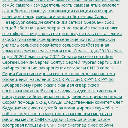
самбо
самогон
самодеятельность
самозанятые
самолет
самооборона
самосуд
санавиация
санация
санитария
санитарно-эпидемиологическая обстанвока
Санкт-
Петербург
санкции
сантехника
сатира
Сбербанк
сбор
вещей
сбор на здравоохранение
свадьба
свалка
свалки
светофоры
свищ
связь
священнослужитель
секта
секция
акробатики
сельские врачи
сельские жители
сельский
учитель
сельское хозяйство
сельскохозяйственная
ярмарка
семена
семья
семья года
Семья года-2019
семья
года-2020
Семья года-2021
Сенаторы
сено
сентябрь
Сергей Ерёмин
Сергей Солтус
Сергей Фургал
сертификат
сибиреязвенные захоронения
сигареты
СИЗО
сирена
Сирия
Сироткин
сироты
система оповещения
система
оповещения населения
СК
СК России
СК РФ
СК РФ по
Хабаровскому краю
сказка
скандал
сквер
сквер
пограничников
скейт-парк
скидка
скидки и акции
склад
вооружения и боеприпасов
склад пиломатериалов
скорая
Скорая помощь
СКУД
СКУДы
Следственный комитет
Слет
будущих медиков
служебная командировка
служебные
собаки
смертность
смертность населения
смерть на
рабочем месте
СМИ
Смидович
Смидовичский район
смотровая площадка
СМП
снег
снегопад
снюс
собаки