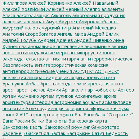
Филиппова
Алексей Корниенко
Алексей Навальный
Алексей Хозяйский
Алексей Черный
Алеппо
алименты
Алиса
алкоголизация
Алкоголь
алкогольная продукция
аллергия
альманах
Амур
Амурзет
Амурская область
Амурский полоз
амурский тигр
Анатолий Мелешко
Анатолий Скоробогатов
Ангелы мира
Андрей Бялик
Андрей Голубь
Андрей Драчев
Андрей Пивенко
Анна
Кузнецова
аномальное потепление
анонимные звонки
анонс
антивандальные меры
антикоррупционное
законодательство
антисанитария
антитеррористическая
безопасность
антитеррористическая комиссия
антитеррористические учения
АО "ДГК"
АО "ДРСК"
апелляция
аппарат видеофиксации
апрель
аптека
Арашуков
Арбат
Арена
аренда земли
арендная плата
арест
арест счетов
Армия
Арнаполин
арт-объекты
Артеев
Артём Акименко
Артём Куликов
Архангельск
архив
архитектура
астероид
астрономия
асфальт
асфальтовое
покрытие
Атлет
аудиенция
аферисты
африканская чума
свиней
АЧС
аэропорт
аэрофлот
бал
банк
банк "Открытие"
Банк России
банки
банкноты
банковская карта
банковские_карты
банковский роуминг
банкротство
барельеф
баскетбол
Бастак
Бастрыкин
батут
Бедность