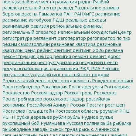
поездка
рабочие места
радиация
радон
Разбой
развлекательный центр
развод
Раздольное
размыв
берегов
ракеты
Рамазанов
РАН
РАНХиГС
расписание
расписание автобусов
РДШ
реальные доходы
реанимация
ревизия
региональные финансы
региональный оператор
Региональный сосудистый центр
регистратура
регламент
регоператор
регоператор по тко
режим самоизоляции
резиновая квартира
резиновые
квартиры
рейд
рейинг
рейтинг
рейтинг_2026
реклама
реконструкция
ректор
религия
ремонт
ремонт дорог
реорганизация
реструктуризация
ресурсный центр
ресурсоснабжающая организация
РЖД
РИА Рейтинг
ритуальные услуги
рйтинг
рогатый скот
роддом
Родительский день
роды
рождаемость
Рождество
розыск
Ропотребнадзор
Росавиация
Росводресурсы
Росгвардия
Роскачество
Роскомнадзор
Росконтроль
Рослесхоз
Роспотребнадзор
россельхознадзор
российская
экономика
Российский Азимут
Россия
Росстат
рост цен
Ростислав Гольдштейн
Ростовская область
роуминг
РПЦ
РСПП
рубка деревьев
рубли
рубль
Рудное
ружье
рукопашный бой
Румянцева
Русская поляна
рыба
рыбалка
рыбоводные заводы
рынок труда
рысь
с. Ленинское
сага_налоговый_гнет
Сад памяти
сальмонеллез
Самбери