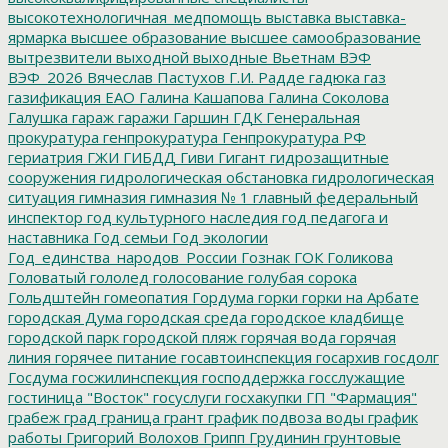
высокотехнологичная_медпомощь
выставка
выставка-
ярмарка
высшее образование
высшее самообразование
вытрезвители
выходной
выходные
Вьетнам
ВЭФ
ВЭФ_2026
Вячеслав Пастухов
Г.И. Радде
гадюка
газ
газификация ЕАО
Галина Кашапова
Галина Соколова
Галушка
гараж
гаражи
Гаршин
ГДК
Генеральная
прокуратура
генпрокуратура
Генпрокуратура РФ
гериатрия
ГЖИ
ГИБДД
Гиви
Гигант
гидрозащитные
сооружения
гидрологическая обстановка
гидрологическая
ситуация
гимназия
гимназия № 1
главный федеральный
инспектор
год культурного наследия
год педагога и
наставника
Год семьи
Год экологии
Год_единства_народов_России
Гознак
ГОК
Голикова
Головатый
гололед
голосование
голубая сорока
Гольдштейн
гомеопатия
Гордума
горки
горки на Арбате
городская Дума
городская среда
городское кладбище
городской парк
городской пляж
горячая вода
горячая
линия
горячее питание
госавтоинспекция
госархив
госдолг
Госдума
госжилинспекция
господдержка
госслужащие
гостиница "Восток"
госуслуги
госхакупки
ГП "Фармация"
грабеж
град
граница
грант
график подвоза воды
график
работы
Григорий Волохов
Грипп
Грудинин
грунтовые