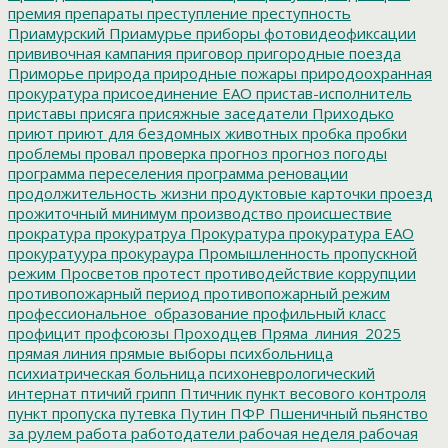
премия
препараты
преступление
преступность
Приамурский
Приамурье
приборы фотовидеофиксации
прививочная кампания
приговор
пригородные поезда
Приморье
природа
природные пожары
природоохранная
прокуратура
присоединение ЕАО
пристав-исполнитель
приставы
присяга
присяжные заседатели
Приходько
приют
приют для бездомных животных
пробка
пробки
проблемы
провал
проверка
прогноз
прогноз погоды
программа переселения
программа реновации
продолжительность жизни
продуктовые карточки
проезд
прожиточный минимум
производство
происшествие
прократура
прокуратруа
Прокуратура
прокуратура ЕАО
прокуратуура
прокураура
Промышленность
пропускной
режим
Просветов
протест
противодействие коррупции
противопожарный период
противопожарный режим
профессиональное_образование
профильный класс
профицит
профсоюзы
Проходцев
Пряма_линия_2025
прямая линия
прямые выборы
психбольница
психиатрическая больница
психоневрологический
интернат
птичий грипп
Птичник
пункт весового контроля
пункт пропуска
путевка
Путин
ПФР
Пшеничный
пьянство
за рулем
работа
работодатели
рабочая неделя
рабочая