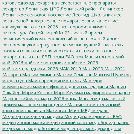
каток
ледоход
лекарства
лекарственные препараты
лекарство
Ленинская ЦРБ
Ленинский район
Ленинское
Ленинское сельское поселение
Леонид Школьник
лес
леса
лесной пожар
лесные пожары
лесопилка
летние
каникулы
лето
лето_2026
лжетерроризм
лимон
литература
Лицей
лицей № 23
личный прием
логистический комплеск
ложный вызов
ложный донос
лотерея
лоукостер
лунное затмение
лучший спасатель
лыжная гонка
льготная ипотека
льготники
льготные
лекарства
льготы
ЛЭП
люди ЕАО
люк
Магнитогорск
май
май_2026
майские праздники
майские_2026
майские_праздники_2026
МАК-2019
Мак-2020
Мак-2021
Макаров
Максим Акимов
Максим Семенов
Максим Шупиков
макулатура
Мама-предприниматель
Мамедов
маммография
мамография
мандарин
мандарины
Марвин
Токайер
Мария Костюк
Марк Кауфман
маркировка товаров
Марковский
март
март_2026
маска
Масленица
масочный
режим
массовое сокращение
Матвиенко
материнский
капитал
маткапитал
Махинько
Маяк
МВД
медаль
Медведев
медведь
медики
Медицина
медицина_ЕАО
медицинские маски
медицинский класс
медоборудование
медосмотр
медработники
медсестры
международная