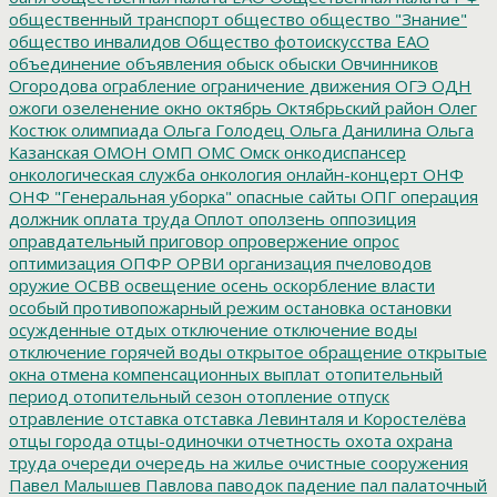
общественный транспорт
общество
общество "Знание"
общество инвалидов
Общество фотоискусства ЕАО
объединение
объявления
обыск
обыски
Овчинников
Огородова
ограбление
ограничение движения
ОГЭ
ОДН
ожоги
озеленение
окно
октябрь
Октябрьский район
Олег
Костюк
олимпиада
Ольга Голодец
Ольга Данилина
Ольга
Казанская
ОМОН
ОМП
ОМС
Омск
онкодиспансер
онкологическая служба
онкология
онлайн-концерт
ОНФ
ОНФ "Генеральная уборка"
опасные сайты
ОПГ
операция
должник
оплата труда
Оплот
оползень
оппозиция
оправдательный приговор
опровержение
опрос
оптимизация
ОПФР
ОРВИ
организация пчеловодов
оружие
ОСВВ
освещение
осень
оскорбление власти
особый противопожарный режим
остановка
остановки
осужденные
отдых
отключение
отключение воды
отключение горячей воды
открытое обращение
открытые
окна
отмена компенсационных выплат
отопительный
период
отопительный сезон
отопление
отпуск
отравление
отставка
отставка Левинталя и Коростелёва
отцы города
отцы-одиночки
отчетность
охота
охрана
труда
очереди
очередь на жилье
очистные сооружения
Павел Малышев
Павлова
паводок
падение
пал
палаточный