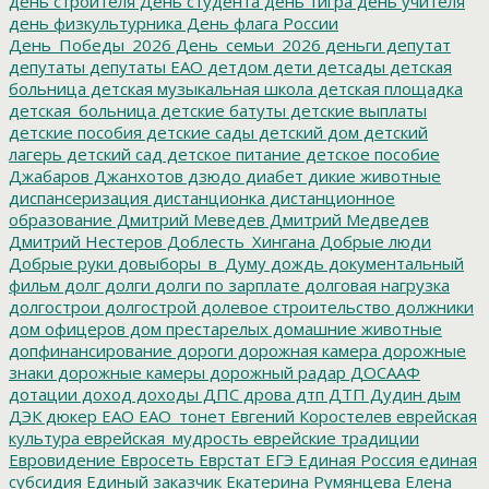
день строителя
День студента
день тигра
день учителя
день физкультурника
День флага России
День_Победы_2026
День_семьи_2026
деньги
депутат
депутаты
депутаты ЕАО
детдом
дети
детсады
детская
больница
детская музыкальная школа
детская площадка
детская_больница
детские батуты
детские выплаты
детские пособия
детские сады
детский дом
детский
лагерь
детский сад
детское питание
детское пособие
Джабаров
Джанхотов
дзюдо
диабет
дикие животные
диспансеризация
дистанционка
дистанционное
образование
Дмитрий Меведев
Дмитрий Медведев
Дмитрий Нестеров
Доблесть_Хингана
Добрые люди
Добрые руки
довыборы_в_Думу
дождь
документальный
фильм
долг
долги
долги по зарплате
долговая нагрузка
долгострои
долгострой
долевое строительство
должники
дом офицеров
дом престарелых
домашние животные
допфинансирование
дороги
дорожная камера
дорожные
знаки
дорожные камеры
дорожный радар
ДОСААФ
дотации
доход
доходы
ДПС
дрова
дтп
ДТП
Дудин
дым
ДЭК
дюкер
ЕАО
ЕАО_тонет
Евгений Коростелев
еврейская
культура
еврейская_мудрость
еврейские традиции
Евровидение
Евросеть
Еврстат
ЕГЭ
Единая Россия
единая
субсидия
Единый заказчик
Екатерина Румянцева
Елена