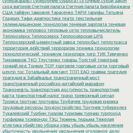
суперасфальт
суперлуние
суррогат
суточные
сухой закон
сход вагонов
Счетная палата
Счетная палата Биробиджана
США
тайфун
таможня
Тарасенко
ТАРИ
тарифы
Татьяна
Гладких
Тафи-диагностика
театр
текстильная
телемедицинские технологии
теневая зарплата
теневая
экономика
тепловоз
тепловые сети
тепловычислитель
Теплоозёрск
Теплоозерск
Теплоозёрская ЦРБ
Теплоозерский цементный завод
теплосбыт
теплотрасса
территория действий
терроризм
техника
технологии
технологический_техникум
технопарк
тигр
ТИК
Тимченко
Тихомиров
ТКО
Тлустенко
товары
Толстой
томограф
тонкий лед
Тонких
ТОР
торговля
торговые сети
торговый
центр
тос
Тотальный диктант
ТПП ЕАО
травма
трагедия
трагедия в Забайкалье
трансграничный мост
трансграничный российско-китайский марафон
Транснефть
транспортная доступность
транспортная
карта
транспортный налог
траур
тревожный сигнал
Тромса
тротуар
тротуары
Трубачев
трудовая книжка
трудовые ресурсы
трудоустройство
Трутнев
туберкулез
Тукалевский
Турбин
туризм
туризмм
турнир
турпоход
турфирма
тхэквондо
ТЭЦ
Тюмень
тюрьма
Тяжелая
атлетика
убийство
уборка улиц
убыль
убыль населения
убыточность
увольнение
увольнения
уголовное дело