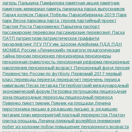
лагерь
Палькина
Памфилова
памятная акция
памятник
памятник-мемориал
память
панихида
парад выпускников
Парад колясок
Парад Победы
Парасибириада-2019
Парк
парк Весна
парковка
парта_героев
партийный проект
Партия Роста
Пархоменко
Парыгина
паспорт
пассажирские перевозки
пассажирские перевозки\
Пасха
ПАТП
патриотизм
патриотическое граффити
пауэрлифтинг
ПГУ
ПГУ им. Шолом-Алейхема
ПДД
ПДН
МОМВД России «Ленинский»
педагоги
педагогическая
тайна
пенсии
пенсионер
пенсионерка
пенсионеры
пенсионная грамотность
пенсионная реформа
пенсионные
накопления
пенсионный возраст
Пенсионный фонд
пенсия
Первенство России по футболу
Первомай 2017
первый
класс
переводы
переезд
перерасчет
перечень
период
навигации
Песах
петарда
Петербургский международный
экономический форум
Петровка
петрушкова
пешеходная
зона
пешеходные переходы
пешеходный переход
Пивенко
пикет
пикник
Пикник на площади Ленина
пиротехника
письмо в редакцию
письмо_в_редакцию
питание
план мероприятий
платный перекресток
Платон
плитка
площадь Ленина
пляжный волейбол
пневмония
побег из колонии
побои
повышение пенсионного возраста