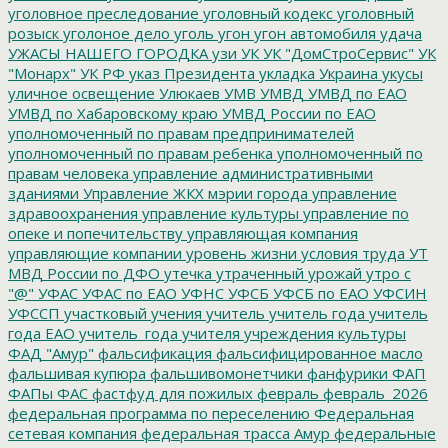
уголовное преследование
уголовный кодекс
уголовный
розыск
уголоное дело
уголь
угон
угон автомобиля
удача
УЖАСЫ НАШЕГО ГОРОДКА
узи
УК
УК "ДомСтроСервис"
УК
"Монарх"
УК РФ
указ Президента
укладка
Украина
укусы
уличное освещение
Улюкаев
УМВ
УМВД
УМВД по ЕАО
УМВД по Хабаровскому краю
УМВД России по ЕАО
уполномоченный по правам предпринимателей
уполномоченный по правам ребенка
уполномоченный по
правам человека
управление административными
зданиями
Управление ЖКХ мэрии города
управление
здравоохранения
управление культуры
управление по
опеке и попечительству
управляющая компания
управляющие компании
уровень жизни
условия труда
УТ
МВД России по ДФО
утечка
утраченный урожай
утро с
"@"
УФАС
УФАС по ЕАО
УФНС
УФСБ
УФСБ по ЕАО
УФСИН
УФССП
участковый
учения
учитель
учитель года
учитель
года ЕАО
учитель_года
учителя
учреждения культуры
ФАД "Амур"
фальсификация
фальсифицированное масло
фальшивая купюра
фальшивомонетчики
фанфурики
ФАП
ФАПы
ФАС
фастфуд для пожилых
февраль
февраль_2026
федеральная программа по переселению
Федеральная
сетевая компания
федеральная трасса Амур
федеральные