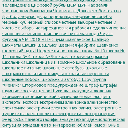
телевидение
цифровой рубль
ЦСМ
ЦУР
Час земли
частичная мобилизация
Чемпионат Дальнего Востока по
футболу
черная дыра
черная икра
черные лесорубы
Черный куб
черный список
честные выборы
честные и
чистые выборы
четырехдневная рабочая неделя
чиновник
чиновники
чипирование
чистая питьевая вода
Чиунэ
Сугихара
ЧМ-2018
ЧП
чс
чума
шампанское
Шапиро
шахматы
шашки
шашлыки
швейная фабрика
Шевченко
шелковый путь
Шереметьево
школа
школа № 10
школа №
11
школа № 4
школа № 9
школы
школьная ярмарка
школьники
школьница из Томсино
школьное образование
школьное питание
школьные автобусы
школьные
завтраки
школьные каникулы
школьные перевозки
школьные поборы
школьный автобус
Шоу группа
"Феникс"
штормовое предупреждение
штраф
штрафы
шумные соседи
щенок
Щукинка
эвакуация
экология
экономика
экономический кризис
экономия
экофест
эксперты
экспорт
экстремизм
электрика
электричество
электричка
электрички
электронная запись
электронные
турникеты
электроплита
электросети
электроэнергия
Энергосбыт
энерготарифы
энкаунтер
эпидемиологическая
ситуация
эпидемия
это_интересно
юбилей
юмор
Юные