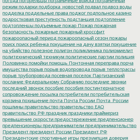
погода
погорельцы
пограничные войска
пограничный
режим
подарки
подборка_новостей
подвал
подвоз воды
подделка
поддельные права
поджог
подпольное казино
подростковая преступность
подстанция
подтопление
подтопленцы
подъемные
пожар
Пожар
пожарная
безопасность
пожарные
пожарный кроссфит
пожароопасный период
пожароопасный сезон
пожары
поиск
поиск ребенка
покушение на дачу взятки
покушение
на убийство
полезное
полигон
поликлиника
полиомиелит
политехнический техникум
политические партии
полиция
Половинко
помойки
помощь
Понтонная переправа
порча
имущества
порыв
порыв водопровода
порыв теплотрассы
порыв трубопровода
посевная
поселок Партизанский
послание Федеральному Собранию
последние звонки
последний звонок
пособие
пособия
постинтернатное
сопровождение
посылка
потребители
потребительская
корзина
похищение
почта
Почта России
Почта_России
пошлины
правительство
правительство ЕАО
правительство РФ
праздник
праздники
праймериз
превышение скорости
предостережение
предпенсионер
предпенсионеры
предприниматели
предпринимательство
Президент
президент России
Президент РФ
Президентские спортивные игры
презумпция доверия