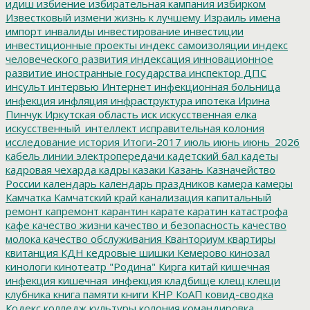
идиш
избиение
избирательная кампания
избирком
Известковый
измени жизнь к лучшему
Израиль
имена
импорт
инвалиды
инвестирование
инвестиции
инвестиционные проекты
индекс самоизоляции
индекс
человеческого развития
индексация
инновационное
развитие
иностранные государства
инспектор ДПС
инсульт
интервью
Интернет
инфекционная больница
инфекция
инфляция
инфраструктура
ипотека
Ирина
Пинчук
Иркутская область
иск
искусственная елка
искусственный_интеллект
исправительная колония
исследование
история
Итоги-2017
июль
июнь
июнь_2026
кабель линии электропередачи
кадетский бал
кадеты
кадровая чехарда
кадры
казаки
Казань
Казначейство
России
календарь
календарь праздников
камера
камеры
Камчатка
Камчатский край
канализация
капитальный
ремонт
капремонт
карантин
карате
каратин
катастрофа
кафе
качество жизни
качество и безопасность
качество
молока
качество обслуживания
Кванториум
квартиры
квитанция
КДН
кедровые шишки
Кемерово
кинозал
кинологи
кинотеатр "Родина"
Кирга
китай
кишечная
инфекция
кишечная_инфекция
кладбище
клещ
клещи
клубника
книга памяти
книги
КНР
КоАП
ковид-сводка
Кодекс
колледж культуры
колония
командировка