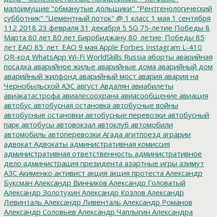
малоимущие
"обманутые дольщики"
"Рентгенологический
субботник"
"Цементный поток"
@
1 класс
1 мая
1 сентября
112
2018
23 февраля
31 декабря
5
5G
75-летие Победы
8
Марта
80 лет
80 лет Биробиджану
80_летие_Победы
85
лет ЕАО
85_лет_ЕАО
9 мая
Apple
Forbes
Instagram
L-410
QR-код
WhatsApp
Wi-Fi
WorldSkills Russia
аборты
аварийная
посадка
аварийное жилье
аварийные дома
аварийный дом
аварийный жилфонд
аварийный мост
авария
авария на
Чернобыльской АЭС
август
Авдалян
авиабилеты
авиакатастрофа
авиалесоохрана
авиасообщение
авиация
автобус
автобусная остановка
автобусные войны
автобусные остановки
автобусные перевозки
автобусный
парк
автобусы
автовокзал
автоклуб
автомобили
автомобиль
автоперевозки
Агада
агитпоезд
аграрии
адвокат
Адвокаты
административная комиссия
административная ответственность
административное
дело
администрация президента
азартные игры
азимут
АЗС
Акименко
активист
акция
акция протеста
Александр
Буксман
Александр Винников
Александр Головатый
Александр Золотухин
Александр Козлов
Александр
Левинталь
Александр Ливенталь
Александр Романов
Александр Соловьев
Александр Чаплыгин
Александра