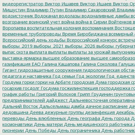
видеорегистратор
Виктор Ишавев
Виктор Ишаев
Виктор О
Мишустин
Владимир Путин
Владимир Сахаровский
Владими
водоисточник
Водоканал
водолазы
водоналивные дамбы
во
возгорание
воинский учет
война
война в Сирии
Войтенков
в
Воропаева
воспитательная колония
воспоминания
Востокц
временные трубопроводы
Время Биробиджана
всемирный 
Всероссийский день ходьбы
Всероссийский конкурс
встреч
выборы_2019
выборы_2021
выборы_2026
выборы_губерна
выпас скота
выплата
выплаты
выплаты за урожай
выпускник
выставка-ярмарка
высшее образование
высшее самообразо
газификация ЕАО
Галина Кашапова
Галина Соколова
Галушк
Гигант
гидрозащитные сооружения
гидрологическая обста
педагога и наставника
Год семьи
Год экологии
Год_единств
Гордума
горки
горки на Арбате
городская Дума
городская с
госархив
госдолг
Госдума
госжилинспекция
господдержка
г
график работы
Григорий Волохов
Грипп
Грудинин
грунтовы
предпринимателей
дайджест
Дальневосточная оперативна
Дальний Восток
Дальсельмаш
дамба
дачное расписание
да
дедовщина
Деева
дежурные группы
дезинфекция
декабрь
переводы
День влюбленных
День географа
День города
Де
космонавтики
День матери
День медицинского работника
Д
пионерии
День Победы
День пограничника
День работник