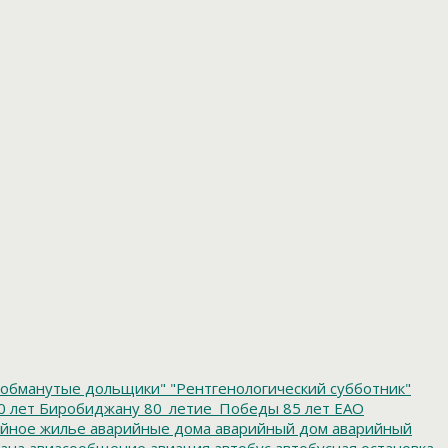
обманутые дольщики"
"Рентгенологический субботник"
0 лет Биробиджану
80_летие_Победы
85 лет ЕАО
йное жилье
аварийные дома
аварийный дом
аварийный
ана
авиасообщение
авиация
автобус
автобусная остановка