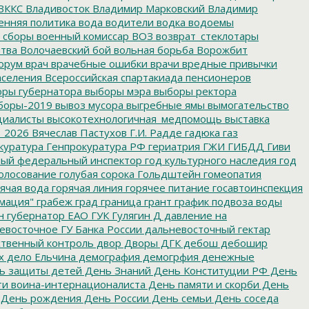
ВККС
Владивосток
Владимир Марковский
Владимир
енняя политика
вода
водители
водка
водоемы
 сборы
военный комиссар
ВОЗ
возврат_стеклотары
итва
Волочаевский бой
вольная борьба
Ворожбит
орум
врач
врачебные ошибки
врачи
вредные привычки
аселения
Всероссийская спартакиада пенсионеров
ры губернатора
выборы мэра
выборы ректора
боры-2019
вывоз мусора
выгребные ямы
вымогательство
циалисты
высокотехнологичная_медпомощь
выставка
_2026
Вячеслав Пастухов
Г.И. Радде
гадюка
газ
куратура
Генпрокуратура РФ
гериатрия
ГЖИ
ГИБДД
Гиви
ный федеральный инспектор
год культурного наследия
год
олосование
голубая сорока
Гольдштейн
гомеопатия
ячая вода
горячая линия
горячее питание
госавтоинспекция
мация"
грабеж
град
граница
грант
график подвоза воды
н
губернатор ЕАО
ГУК
Гулягин
Д
давление на
восточное ГУ Банка России
дальневосточный гектар
твенный контроль
двор
Дворы
ДГК
дебош
дебошир
х
дело Ельчина
демография
демогрфия
денежные
ь защиты детей
День Знаний
День Конституции РФ
День
и воина-интернационалиста
День памяти и скорби
День
День рождения
День России
День семьи
День соседа