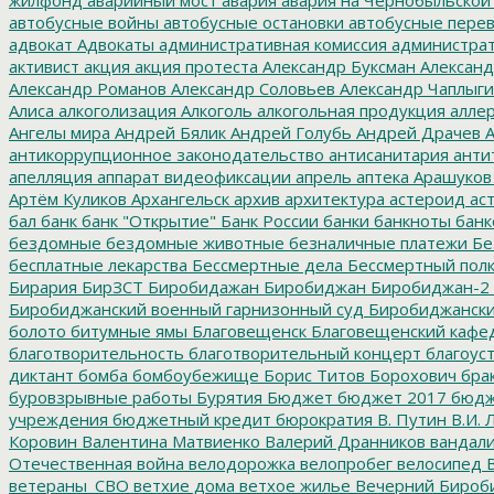
автобусные войны
автобусные остановки
автобусные перев
адвокат
Адвокаты
административная комиссия
администрат
активист
акция
акция протеста
Александр Буксман
Александ
Александр Романов
Александр Соловьев
Александр Чаплыг
Алиса
алкоголизация
Алкоголь
алкогольная продукция
аллер
Ангелы мира
Андрей Бялик
Андрей Голубь
Андрей Драчев
А
антикоррупционное законодательство
антисанитария
анти
апелляция
аппарат видеофиксации
апрель
аптека
Арашуков
Артём Куликов
Архангельск
архив
архитектура
астероид
ас
бал
банк
банк "Открытие"
Банк России
банки
банкноты
банк
бездомные
бездомные животные
безналичные платежи
Бе
бесплатные лекарства
Бессмертные дела
Бессмертный пол
Бирария
БирЗСТ
Биробидажан
Биробиджан
Биробиджан-2
Биробиджанский военный гарнизонный суд
Биробиджанский
болото
битумные ямы
Благовещенск
Благовещенский кафе
благотворительность
благотворительный концерт
благоус
диктант
бомба
бомбоубежище
Борис Титов
Борохович
бра
буровзрывные работы
Бурятия
Бюджет
бюджет 2017
бюдж
учреждения
бюджетный кредит
бюрократия
В. Путин
В.И. 
Коровин
Валентина Матвиенко
Валерий Дранников
вандал
Отечественная война
велодорожка
велопробег
велосипед
В
ветераны_СВО
ветхие дома
ветхое жилье
Вечерний Бироб