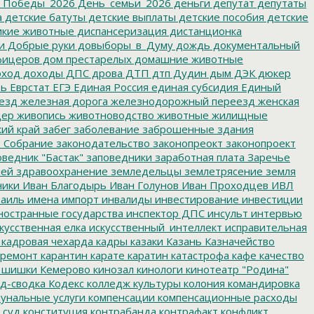
_Победы_2026
День_семьи_2026
деньги
депутат
депутаты
а
детские батуты
детские выплаты
детские пособия
детские
кие животные
диспансеризация
дистанционка
и
Добрые руки
довыборы_в_Думу
дождь
документальный
фицеров
дом престарелых
домашние животные
ход
доходы
ДПС
дрова
ДТП
дтп
Дудин
дым
ДЭК
дюкер
ть
Еврстат
ЕГЭ
Единая Россия
единая субсидия
Единый
езд
железная дорога
железнодорожный переезд
женская
дер
живопись
животноводство
животные
жилищные
ий край
забег
заболевание
заброшенные здания
 Собрание
законодательство
законопреокт
законопроект
ведник "Бастак"
заповедники
заработная плата
Заречье
лей
здравоохранение
земледельцы
землетрясение
земля
ники
Иван Благодырь
Иван Голунов
Иван Проходцев
ИВЛ
аиль
имена
импорт
инвалиды
инвестирование
инвестиции
остранные государства
инспектор ДПС
инсульт
интервью
кусственная елка
искусственный_интеллект
исправительная
кадровая чехарда
кадры
казаки
Казань
Казначейство
ремонт
карантин
карате
каратин
катастрофа
кафе
качество
 шишки
Кемерово
кинозал
кинологи
кинотеатр "Родина"
д-сводка
Кодекс
колледж культуры
колония
командировка
унальные услуги
компенсации
компенсационные расходы
 суд
конституция
контрабанда
контрафакт
конфликт