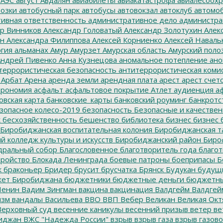
озки
автобусный парк
автобусы
автовокзал
автоклуб
автомо
ивная ответственность
административное дело
администра
р Винников
Александр Головатый
Александр Золотухин
Алек
ин
Александра Филиппова
Алексей Корниенко
Алексей Наваль
гия
альманах
Амур
Амурзет
Амурская область
Амурский поло
ндрей Пивенко
Анна Кузнецова
аномальное потепление
ано
террористическая безопасность
антитеррористическая коми
Арбат
Арена
аренда земли
арендная плата
арест
арест счет
трономия
асфальт
асфальтовое покрытие
Атлет
аудиенция
аф
овская карта
банковские_карты
банковский роуминг
банкротс
зопасное колесо-2019
безопасность
Безопасные и качестве
к
бесхозяйственность
бешенство
библиотека
бизнес
бизнес 
Биробиджанская воспитательная колония
Биробиджанская т
 колледж культуры и искусств
Биробиджанский район
Биро
дральный собор
Благословенное
благотворитель года
благот
тройство
Блокада Ленинграда
боевые патроны
боеприпасы
Б
к
браконьер
Бридер
брусит
брусчатка
Брянск
Будукан
будущи
ет Биробиджана
бюджетники
бюджетные деньги
бюджетны
Ленин
Вадим Зингман
вакцина
вакцинация
Валдгейм
Валдгей
изм
вандалы
Васильева
ВВО
ВВП
Вебер
Великан
Великая Окт
ерховный суд
весенние каникулы
весенний призыв
ветер
ве
иджан
ВЖС "Надежда России"
взрыв
взрыв газа
взрыв газово