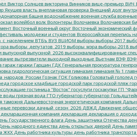
рёл
Виктор Солнцев
викторина
Винников
вице-премьер
ВИЧ
р Якушев
власть
внеплановая проверка
Внешний долг
внутр
донапорная башня
водоснабжение
военная служба
военные
окзал
волейбол
волк
Волонтеры
Волочаевка
Волочаевская б
емент
Восточный военный округ
Восточный экономический ф
фестиваль молодежи и студентов
Всероссийская перепись н
а_с_населением
ВТБъ
ВУЗ
ВЦИОМ
выборы
выборы 2017
выбо
тора
выборы_депутатов_2019
выборы_мэра
выборы-2018
вы
и
выпускной
выпускной_2026
высококвалифицированные спе
вание
вытрезвители
выходной
выходные
Вьетнам
ВЭФ
ВЭФ
а
гараж
гаражи
Гаршин
ГДК
Генеральная прокуратура
генпро
новка
гидрологическая ситуация
гимназия
гимназия № 1
глав
а_народов_России
Гознак
ГОК
Голикова
Головатый
гололед
г
реда
городское кладбище
городской парк
городской пляж
гор
осслужащие
гостиница "Восток"
госуслуги
госхакупки
ГП "Фар
е воды
грязная вода
ГТО
губернатор
губернатор Гольдштей
я таможня
Дальневосточная энергетическая компания
Дальне
чные перевозки
дачный_сезон_2026
ДВЖД
Движение общес
декларационная компания
декларация
декларация о дохода
нь Государственного флага
День защитника Отечества
ден
ень народного единства
день открытых дверей
День памят
а ЖКХ
День работника культуры
день работника транспорта