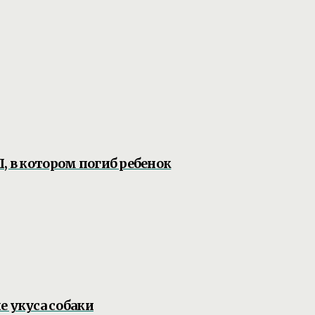
, в котором погиб ребенок
е укуса собаки