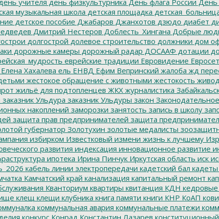
день учителя
день физкультурника
День флага России
День
ская музыкальная школа
детская площадка
детская_больниц
ание
детское пособие
Джабаров
Джанхотов
дзюдо
диабет
ди
едведев
Дмитрий Нестеров
Доблесть_Хингана
Добрые люд
острои
долгострой
долевое строительство
должники
дом о
аки
дорожные камеры
дорожный радар
ДОСААФ
дотации
до
ейская_мудрость
еврейские традиции
Евровидение
Евросе
Елена Хахалева
ель
ЕНВД
Ефим Вепринский
жалоба
жд пере
детьми
жестокое обращение с животными
жестокость
живо
ирот
жильё для подтопленцев
ЖКХ
журналистика
Забайкальск
м
заказник Ульдура
заказник Ульдуры
закон
Законодательное
ионных накоплений
заморозки
занятость
запись в школу
запо
дей
защита прав предпринимателей
защита предпринимате
лотой губернатор
Золотухин
золотые медалисты
зоозащит
ампания
избирком
Известковый
измени жизнь к лучшему
Изр
овеческого развития
индексация
инновационное развитие
ин
раструктура
ипотека
Ирина Пинчук
Иркутская область
иск
ис
ь_2026
кабель линии электропередачи
кадетский бал
кадеты
мчатка
Камчатский край
канализация
капитальный ремонт
кап
бслуживания
Кванториум
квартиры
квитанция
КДН
кедровые
ище
клещ
клещи
клубника
книга памяти
книги
КНР
КоАП
кови
оммуналка
коммунальная авария
коммунальные платежи
комм
делия
конкурс
Конрад
Константин Лазарев
конституционный