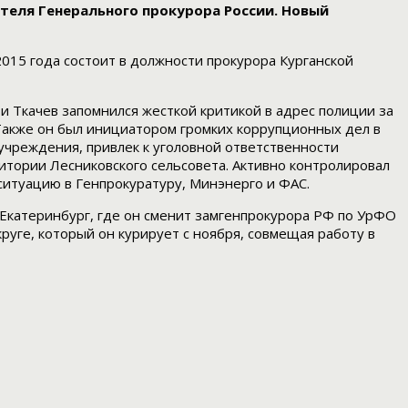
теля Генерального прокурора России. Новый
2015 года состоит в должности прокурора Курганской
ти Ткачев запомнился жесткой критикой в адрес полиции за
 Также он был инициатором громких коррупционных дел в
чреждения, привлек к уголовной ответственности
итории Лесниковского сельсовета. Активно контролировал
ситуацию в Генпрокуратуру, Минэнерго и ФАС.
 Екатеринбург, где он сменит замгенпрокурора РФ по УрФО
уге, который он курирует с ноября, совмещая работу в