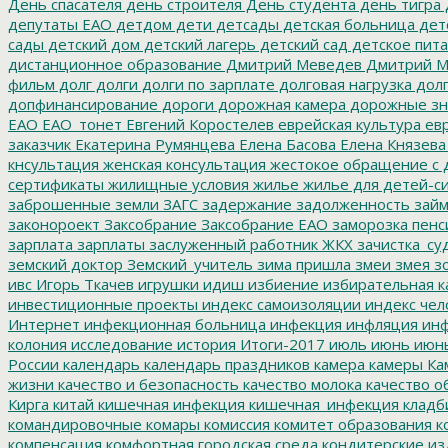
День спасателя
день строителя
День студента
день тигра
депутаты ЕАО
детдом
дети
детсады
детская больница
дет
сады
детский дом
детский лагерь
детский сад
детское пит
дистанционное образование
Дмитрий Меведев
Дмитрий М
фильм
долг
долги
долги по зарплате
долговая нагрузка
долг
допфинансирование
дороги
дорожная камера
дорожные зн
ЕАО
ЕАО_тонет
Евгений Коростелев
еврейская культура
евр
заказчик
Екатерина Румянцева
Елена Басова
Елена Князева
кнсультация
женская консультация
жестокое обращение с 
сертификаты
жилищные условия
жилье
жилье для детей-с
заброшенные земли
ЗАГС
задержание
задолженность
зай
законороект
Заксобрание
Заксобрание ЕАО
заморозка пенс
зарплата
зарплаты
заслуженный работник ЖКХ
зачистка_су
земский доктор
Земский_учитель
зима пришла
змеи
змея
зо
ивс
Игорь Ткачев
игрушки
идиш
избиение
избирательная к
инвестиционные проекты
индекс самоизоляции
индекс чел
Интернет
инфекционная больница
инфекция
инфляция
инф
колония
исследование
история
Итоги-2017
июль
июнь
июн
России
календарь
календарь праздников
камера
камеры
Ка
жизни
качество и безопасность
качество молока
качество о
Кирга
китай
кишечная инфекция
кишечная_инфекция
кладб
командировочные
комары
комиссия
комитет образования
к
компенсация
комфортная городская среда
кондитерские из