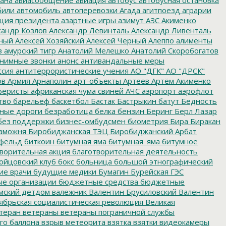
били
автомобиль
автоперевозки
Агада
агитпоезд
аграрии
ция президента
азартные игры
азимут
АЗС
Акименко
сандр Козлов
Александр Левинталь
Александр Ливенталь
ный
Алексей Хозяйский
Алексей Черный
Алеппо
алименты
з
амурский тигр
Анатолий Мелешко
Анатолий Скоробогатов
нимные звонки
анонс
антивандальные меры
ссия
антитеррористические учения
АО "ДГК"
АО "ДРСК"
ов
Армия
Арнаполин
арт-объекты
Артеев
Артём Акименко
еристы
африканская чума свиней
АЧС
аэропорт
аэрофлот
тво
барельеф
баскетбол
Бастак
Бастрыкин
батут
Бедность
нные дороги
безработица
белка
бензин
Беринг
Берл Лазар
без поддержки
бизнес-омбудсмен
биометрия
Бира
Биракан
аможня
Биробиджанская ТЭЦ
Биробиджанский Арбат
фельд
биткоин
битумная яма
битумная_яма
битумное
ворительная акция
благотворительная деятельность
ойцовский клуб
бокс
больница
большой этнографический
е врачи
будущие медики
Бумагин
Бурейская ГЭС
е организации
бюджетные средства
бюджетные
мский детдом
валежник
Валентин Брусиловский
Валентин
ябрьская социалистическая революция
Великая
теран
ветераны
ветераны пограничной службы
го баллона
взрыв метеорита
взятка
взятки
видеокамеры