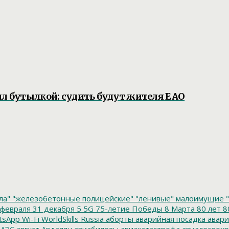
ил бутылкой: судить будут жителя ЕАО
ла"
"железобетонные полицейские"
"ленивые" малоимущие
"
февраля
31 декабря
5
5G
75-летие Победы
8 Марта
80 лет
8
tsApp
Wi-Fi
WorldSkills Russia
аборты
аварийная посадка
авари
 АЭС
август
Авдалян
авиабилеты
авиакатастрофа
авиалесоохр