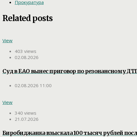
Прокуратура
Related posts
View
403 views
02.08.2026
Суд в ЕАО вынес приговор по резонансному ДТП
02.08.2026 11:00
View
340 views
21.07.2026
Биробиджанка взыскала 100 тысяч рублей посл