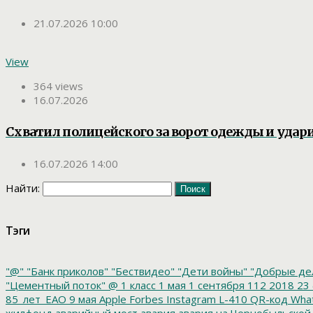
21.07.2026 10:00
View
364 views
16.07.2026
Схватил полицейского за ворот одежды и удар
16.07.2026 14:00
Найти:
Тэги
"@"
"Банк приколов"
"Бествидео"
"Дети войны"
"Добрые де
"Цементный поток"
@
1 класс
1 мая
1 сентября
112
2018
23 
85_лет_ЕАО
9 мая
Apple
Forbes
Instagram
L-410
QR-код
Wha
жилфонд
аварийный мост
авария
авария на Чернобыльской