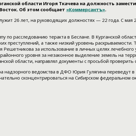
ганской области Игоря Ткачева на должность замести
Восток. Об этом сообщает
«Коммерсантъ»
.
служит 26 лет, на руководящих должностях — 22 года. С мая 
пу по расследованию теракта в Беслане. В Курганской облас
жких преступлений, а также низкий уровень раскрываемости.
Решетникова за использование в личных целях лечебного у
 районного уровня за незаконное выделение земель на терр
анской области, направлял документы с просьбой проверить 
ра надзорного ведомства в ДФО Юрия Гулягина переведут в
чательно сконцентрироваться на Сибирском федеральном окр