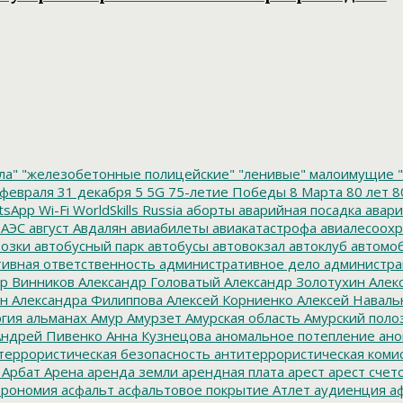
ла"
"железобетонные полицейские"
"ленивые" малоимущие
"
февраля
31 декабря
5
5G
75-летие Победы
8 Марта
80 лет
8
tsApp
Wi-Fi
WorldSkills Russia
аборты
аварийная посадка
авари
 АЭС
август
Авдалян
авиабилеты
авиакатастрофа
авиалесоохр
озки
автобусный парк
автобусы
автовокзал
автоклуб
автомо
ивная ответственность
административное дело
администра
р Винников
Александр Головатый
Александр Золотухин
Алек
ин
Александра Филиппова
Алексей Корниенко
Алексей Наваль
гия
альманах
Амур
Амурзет
Амурская область
Амурский поло
ндрей Пивенко
Анна Кузнецова
аномальное потепление
ано
террористическая безопасность
антитеррористическая коми
Арбат
Арена
аренда земли
арендная плата
арест
арест счет
трономия
асфальт
асфальтовое покрытие
Атлет
аудиенция
аф