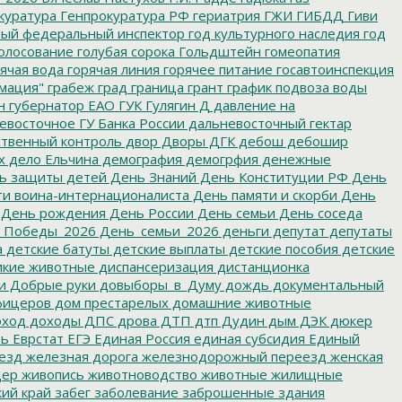
куратура
Генпрокуратура РФ
гериатрия
ГЖИ
ГИБДД
Гиви
ный федеральный инспектор
год культурного наследия
год
олосование
голубая сорока
Гольдштейн
гомеопатия
ячая вода
горячая линия
горячее питание
госавтоинспекция
мация"
грабеж
град
граница
грант
график подвоза воды
н
губернатор ЕАО
ГУК
Гулягин
Д
давление на
восточное ГУ Банка России
дальневосточный гектар
твенный контроль
двор
Дворы
ДГК
дебош
дебошир
х
дело Ельчина
демография
демогрфия
денежные
ь защиты детей
День Знаний
День Конституции РФ
День
и воина-интернационалиста
День памяти и скорби
День
День рождения
День России
День семьи
День соседа
_Победы_2026
День_семьи_2026
деньги
депутат
депутаты
а
детские батуты
детские выплаты
детские пособия
детские
кие животные
диспансеризация
дистанционка
и
Добрые руки
довыборы_в_Думу
дождь
документальный
фицеров
дом престарелых
домашние животные
ход
доходы
ДПС
дрова
ДТП
дтп
Дудин
дым
ДЭК
дюкер
ть
Еврстат
ЕГЭ
Единая Россия
единая субсидия
Единый
езд
железная дорога
железнодорожный переезд
женская
дер
живопись
животноводство
животные
жилищные
ий край
забег
заболевание
заброшенные здания