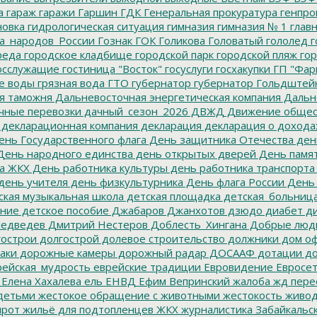
а
гараж
гаражи
Гаршин
ГДК
Генеральная прокуратура
генпро
новка
гидрологическая ситуация
гимназия
гимназия № 1
глав
а_народов_России
Гознак
ГОК
Голикова
Головатый
гололед
г
реда
городское кладбище
городской парк
городской пляж
гор
осслужащие
гостиница "Восток"
госуслуги
госхакупки
ГП "Фар
е воды
грязная вода
ГТО
губернатор
губернатор Гольдштей
я таможня
Дальневосточная энергетическая компания
Дальне
чные перевозки
дачный_сезон_2026
ДВЖД
Движение общес
декларационная компания
декларация
декларация о дохода
нь Государственного флага
День защитника Отечества
ден
ень народного единства
день открытых дверей
День памят
а ЖКХ
День работника культуры
день работника транспорта
день учителя
день физкультурника
День флага России
День
ская музыкальная школа
детская площадка
детская_больниц
ание
детское пособие
Джабаров
Джанхотов
дзюдо
диабет
ди
едведев
Дмитрий Нестеров
Доблесть_Хингана
Добрые люд
острои
долгострой
долевое строительство
должники
дом о
аки
дорожные камеры
дорожный радар
ДОСААФ
дотации
до
ейская_мудрость
еврейские традиции
Евровидение
Евросе
Елена Хахалева
ель
ЕНВД
Ефим Вепринский
жалоба
жд пере
детьми
жестокое обращение с животными
жестокость
живо
ирот
жильё для подтопленцев
ЖКХ
журналистика
Забайкальск