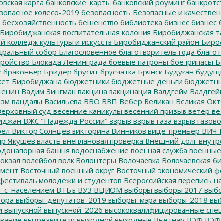
овская карта
банковские_карты
банковский роуминг
банкротс
зопасное колесо-2019
безопасность
Безопасные и качестве
к
бесхозяйственность
бешенство
библиотека
бизнес
бизнес 
Биробиджанская воспитательная колония
Биробиджанская т
 колледж культуры и искусств
Биробиджанский район
Биро
дральный собор
Благословенное
благотворитель года
благот
тройство
Блокада Ленинграда
боевые патроны
боеприпасы
Б
к
браконьер
Бридер
брусит
брусчатка
Брянск
Будукан
будущи
ет Биробиджана
бюджетники
бюджетные деньги
бюджетны
Ленин
Вадим Зингман
вакцина
вакцинация
Валдгейм
Валдгей
изм
вандалы
Васильева
ВВО
ВВП
Вебер
Великан
Великая Окт
ерховный суд
весенние каникулы
весенний призыв
ветер
ве
иджан
ВЖС "Надежда России"
взрыв
взрыв газа
взрыв газово
рёл
Виктор Солнцев
викторина
Винников
вице-премьер
ВИЧ
р Якушев
власть
внеплановая проверка
Внешний долг
внутр
донапорная башня
водоснабжение
военная служба
военные
окзал
волейбол
волк
Волонтеры
Волочаевка
Волочаевская б
емент
Восточный военный округ
Восточный экономический ф
фестиваль молодежи и студентов
Всероссийская перепись н
а_с_населением
ВТБъ
ВУЗ
ВЦИОМ
выборы
выборы 2017
выбо
тора
выборы_депутатов_2019
выборы_мэра
выборы-2018
вы
и
выпускной
выпускной_2026
высококвалифицированные спе
вание
вытрезвители
выходной
выходные
Вьетнам
ВЭФ
ВЭФ