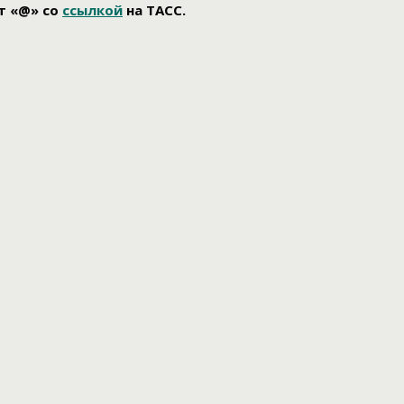
т «@» со
ссылкой
на ТАСС.