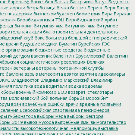
тво
барельеф
баскетбол
Бастак
Бастрыкин
батут
Бедность
нные дороги
безработица
белка
бензин
Беринг
Берл Лазар
без поддержки
бизнес-омбудсмен
биометрия
Бира
Биракан
аможня
Биробиджанская ТЭЦ
Биробиджанский Арбат
фельд
биткоин
битумная яма
битумная_яма
битумное
ворительная акция
благотворительная деятельность
ойцовский клуб
бокс
больница
большой этнографический
е врачи
будущие медики
Бумагин
Бурейская ГЭС
е организации
бюджетные средства
бюджетные
мский детдом
валежник
Валентин Брусиловский
Валентин
ябрьская социалистическая революция
Великая
теран
ветераны
ветераны пограничной службы
го баллона
взрыв метеорита
взятка
взятки
видеокамеры
ВККС
Владивосток
Владимир Марковский
Владимир
енняя политика
вода
водители
водка
водоемы
 сборы
военный комиссар
ВОЗ
возврат_стеклотары
итва
Волочаевский бой
вольная борьба
Ворожбит
орум
врач
врачебные ошибки
врачи
вредные привычки
аселения
Всероссийская спартакиада пенсионеров
ры губернатора
выборы мэра
выборы ректора
боры-2019
вывоз мусора
выгребные ямы
вымогательство
циалисты
высокотехнологичная_медпомощь
выставка
_2026
Вячеслав Пастухов
Г.И. Радде
гадюка
газ