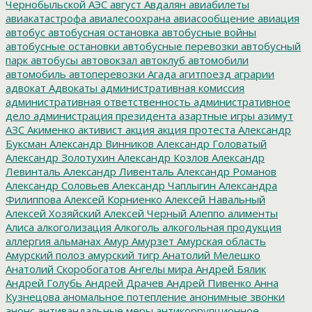
Чернобыльской АЭС
август
Авдалян
авиабилеты
авиакатастрофа
авиалесоохрана
авиасообщение
авиация
автобус
автобусная остановка
автобусные войны
автобусные остановки
автобусные перевозки
автобусный
парк
автобусы
автовокзал
автоклуб
автомобили
автомобиль
автоперевозки
Агада
агитпоезд
аграрии
адвокат
Адвокаты
административная комиссия
административная ответственность
административное
дело
администрация президента
азартные игры
азимут
АЗС
Акименко
активист
акция
акция протеста
Александр
Буксман
Александр Винников
Александр Головатый
Александр Золотухин
Александр Козлов
Александр
Левинталь
Александр Ливенталь
Александр Романов
Александр Соловьев
Александр Чаплыгин
Александра
Филиппова
Алексей Корниенко
Алексей Навальный
Алексей Хозяйский
Алексей Черный
Алеппо
алименты
Алиса
алкоголизация
Алкоголь
алкогольная продукция
аллергия
альманах
Амур
Амурзет
Амурская область
Амурский полоз
амурский тигр
Анатолий Мелешко
Анатолий Скоробогатов
Ангелы мира
Андрей Бялик
Андрей Голубь
Андрей Драчев
Андрей Пивенко
Анна
Кузнецова
аномальное потепление
анонимные звонки
анонс
антивандальные меры
антикоррупционное