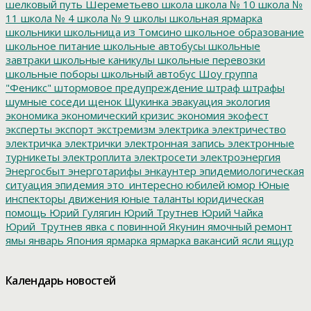
шелковый путь
Шереметьево
школа
школа № 10
школа №
11
школа № 4
школа № 9
школы
школьная ярмарка
школьники
школьница из Томсино
школьное образование
школьное питание
школьные автобусы
школьные
завтраки
школьные каникулы
школьные перевозки
школьные поборы
школьный автобус
Шоу группа
"Феникс"
штормовое предупреждение
штраф
штрафы
шумные соседи
щенок
Щукинка
эвакуация
экология
экономика
экономический кризис
экономия
экофест
эксперты
экспорт
экстремизм
электрика
электричество
электричка
электрички
электронная запись
электронные
турникеты
электроплита
электросети
электроэнергия
Энергосбыт
энерготарифы
энкаунтер
эпидемиологическая
ситуация
эпидемия
это_интересно
юбилей
юмор
Юные
инспекторы движения
юные таланты
юридическая
помощь
Юрий Гулягин
Юрий Трутнев
Юрий Чайка
Юрий_Трутнев
явка с повинной
Якунин
ямочный ремонт
ямы
январь
Япония
ярмарка
ярмарка вакансий
ясли
ящур
Календарь новостей