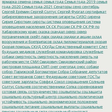
ярмарка
семена
семья
семья года
Семья года-2019
семья
года-2020
Семья года-2021
Сенаторы
сено
сентябрь
Сергей Ерёмин
Сергей Солтус
Сергей Фургал
сертификат
сибиреязвенные захоронения
сигареты
СИЗО
сирена
Сирия
Сироткин
сироты
система оповещения
система
оповещения населения
СК
СК России
СК РФ
СК РФ по
Хабаровскому краю
сказка
скандал
сквер
сквер
пограничников
скейт-парк
скидка
скидки и акции
склад
вооружения и боеприпасов
склад пиломатериалов
скорая
Скорая помощь
СКУД
СКУДы
Следственный комитет
Слет
будущих медиков
служебная командировка
служебные
собаки
смертность
смертность населения
смерть на
рабочем месте
СМИ
Смидович
Смидовичский район
смотровая площадка
СМП
снег
снегопад
снюс
собаки
собор Парижской Богоматери
Собра
Собрание депутатов
Совет ветеранов
Совет Федерации
советские ГОСТы
советские зарплаты
Совфед
Сокол
сокращения
Солнцев
Солтус
Солцнев
соотечественники
Сопка
соревнования
сотовая связь
сотрудничество
соцвыплаты
соцзащита
социально-культурный центр
социально-политическая
устойчивость
социально-экономическое положение
социальное питание
социальные выплаты
социальные
пенсии
социальные сети
социальный контракт