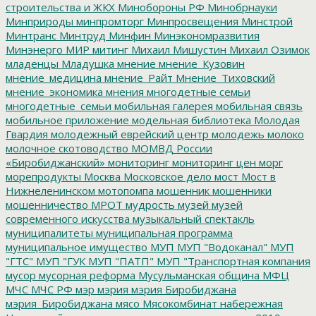
строительства и ЖКХ
Минобороны РФ
Минобрнауки
Минприроды
минпромторг
Минпросвещения
Минстрой
Минтранс
Минтруд
Минфин
Минэкономразвития
Минэнерго
МИР
митинг
Михаил Мишустин
Михаил Озимок
младенцы
Младушка
мнение
мнение_Кузовин
мнение_медицина
мнение_Райт
Мнение_Тиховский
мнение_экономика
мнения
многодетные семьи
многодетные_семьи
мобильная галерея
мобильная связь
мобильное приложение
модельная библиотека
Молодая
Гвардия
молодежный еврейский центр
молодежь
молоко
молочное скотоводство
МОМВД России
«Биробиджанский»
мониторинг
мониторинг цен
морг
морепродукты
Москва
Московское дело
мост
Мост в
Нижнеленинском
мотопомпа
мошенник
мошенники
мошенничество
МРОТ
мудрость
музей
музей
современного искусства
музыкальный спектакль
муниципалитеты
муниципальная программа
муниципальное имущество
МУП
МУП "Водоканал"
МУП
"ГТС"
МУП "ГУК
МУП "ПАТП"
МУП "Транспортная компания
мусор
мусорная реформа
Мусульманская община
МФЦ
МЧС
МЧС РФ
мэр
мэрия
мэрия Биробиджана
мэрия_Биробиджана
мясо
Мясокомбинат
набережная