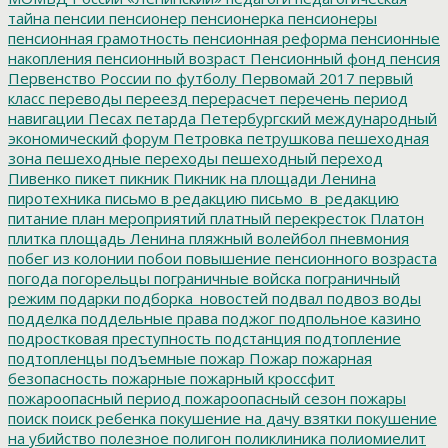
тайна
пенсии
пенсионер
пенсионерка
пенсионеры
пенсионная грамотность
пенсионная реформа
пенсионные
накопления
пенсионный возраст
Пенсионный фонд
пенсия
Первенство России по футболу
Первомай 2017
первый
класс
переводы
переезд
перерасчет
перечень
период
навигации
Песах
петарда
Петербургский международный
экономический форум
Петровка
петрушкова
пешеходная
зона
пешеходные переходы
пешеходный переход
Пивенко
пикет
пикник
Пикник на площади Ленина
пиротехника
письмо в редакцию
письмо_в_редакцию
питание
план мероприятий
платный перекресток
Платон
плитка
площадь Ленина
пляжный волейбол
пневмония
побег из колонии
побои
повышение пенсионного возраста
погода
погорельцы
пограничные войска
пограничный
режим
подарки
подборка_новостей
подвал
подвоз воды
подделка
поддельные права
поджог
подпольное казино
подростковая преступность
подстанция
подтопление
подтопленцы
подъемные
пожар
Пожар
пожарная
безопасность
пожарные
пожарный кроссфит
пожароопасный период
пожароопасный сезон
пожары
поиск
поиск ребенка
покушение на дачу взятки
покушение
на убийство
полезное
полигон
поликлиника
полиомиелит