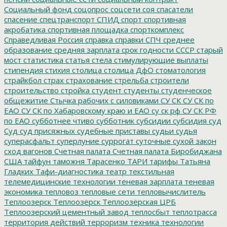
Социальный фонд
соцопрос
соцсети
соя
спасатели
спасение
спецтранспорт
СПИД
спорт
спортивная
акробатика
спортивная площадка
спорткомплекс
Справедливая Россия
справка
справки
СПЧ
среднее
образование
средняя зарплата
срок годности
СССР
старый
мост
статистика
статья
стела
стимулирующие выплаты
стипендия
стихия
столица
столица ДфО
стоматология
страйкбол
страх
страхование
стрельба
строители
строительство
стройка
студент
студенты
студенческое
общежитие
Стычка рабочих с силовиками
СУ СК
СУ СК по
ЕАО
СУ СК по Хабаровскому краю и ЕАО
су ск рф
СУ СК РФ
по ЕАО
субботнее чтиво
субботник
субсидии
субсидия
суд
Суд
суд присяжных
судебные приставы
судьи
судья
суперасфальт
суперлуние
суррогат
суточные
сухой закон
сход вагонов
Счетная палата
Счетная палата Биробиджана
США
тайфун
таможня
Тарасенко
ТАРИ
тарифы
Татьяна
Гладких
Тафи-диагностика
театр
текстильная
телемедицинские технологии
теневая зарплата
теневая
экономика
тепловоз
тепловые сети
тепловычислитель
Теплоозерск
Теплоозёрск
Теплоозёрская ЦРБ
Теплоозерский цементный завод
теплосбыт
теплотрасса
территория действий
терроризм
техника
технологии