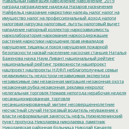
Навальный
навигация
наводнение
наводнение_2019
награда
награждение
надежда
Назаров
назначения
Найфельд
наказание
накркотики
наледь
налог
налог на
имущество
налог на профессиональный доход
налоги
налоговая нагрузка
налоговые_льготы
налоговый вычет
нападение
напорный коллектор
наркозависимость
нарколаборатория
наркомания
наркосодержащие
растения
наркотики
нарушение прав инвалидов
нарушение тишины и покоя
нарушения пожарной
безопасности
насвай
население
насосная станция
Наталья
Баженова
наука
Наум Ливант
национальный рейтинг
национальный рейтинг тревожности
наципроект
нацпроект
нацпроекты
НДФЛ
неблагополучные семьи
недвижимость
недострои
независимая экспертиза
независимые сми
незаконная миграция
незаконная охота
незаконная рубка
незаконная_реклама
некролог
нелегальная торговля
Немаев
непогода
нерабочая неделя
несанкционированная_торговля
несанкционированный_митинг
несовершеннолетние
несчастный случай
Нетрезвый водитель
неуважение к
власти
неформальная занятость
нефть
Нижнеленинский
пункт пропуска
Николаевка
николаевка_памятник
Николаевская районная больница
Николай Канделя