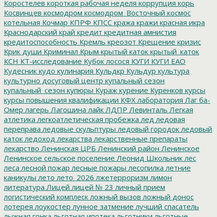
Коростелев
короткая рабочая неделя
коррупция
корь
Косвинцев
космодром
космодром_Восточный
космос
котельная
Кочмар
КПРФ
КПСС
кража
кражи
красная икра
Краснодарский край
кредит
кредитная амнистия
кредитоспособность
Кремль
креозот
Крещение
кризис
Крик души
Криминал
Крым
крытый каток
крытый_каток
КСН
КТ-исследование
Кубок лосося
КУГИ
КУГИ ЕАО
Кудесник
кудо
кулинария
Кульдкр
Кульдур
культура
культурно досуговый центр
купальный сезон
купальный_сезон
купюры
Кураж
курение
Куренков
курсы
курсы повышения квалификации
КФХ
лаборатория
Лаг ба-
Омер
лагерь
Лагошина
лайк
ЛДПР
Левинталь
Легкая
атлетика
легкоатлетическая пробежка
лед
ледовая
переправа
ледовые скульптуры
ледовый городок
ледовый
каток
ледоход
лекарства
лекарственные препараты
лекарство
Ленинская ЦРБ
Ленинский район
Ленинское
Ленинское сельское поселение
Леонид Школьник
лес
леса
лесной пожар
лесные пожары
лесопилка
летние
каникулы
лето
лето_2026
лжетерроризм
лимон
литература
Лицей
лицей № 23
личный прием
логистический комплеск
ложный вызов
ложный донос
лотерея
лоукостер
лунное затмение
лучший спасатель
лыжная гонка
льготная ипотека
льготники
льготные