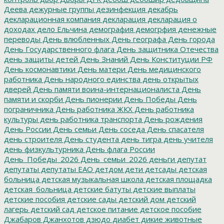
Деева
дежурные группы
дезинфекция
декабрь
декларационная компания
декларация
декларация о
доходах
дело Ельчина
демография
демогрфия
денежные
переводы
День влюбленных
День географа
День города
День Государственного флага
День защитника Отечества
день защиты детей
День Знаний
День Конституции РФ
День космонавтики
День матери
День медицинского
работника
День народного единства
день открытых
дверей
День памяти воина-интернационалиста
День
памяти и скорби
День пионерии
День Победы
День
пограничника
День работника ЖКХ
День работника
культуры
день работника транспорта
День рождения
День России
День семьи
День соседа
День спасателя
день строителя
День студента
день тигра
день учителя
день физкультурника
День флага России
День_Победы_2026
День_семьи_2026
деньги
депутат
депутаты
депутаты ЕАО
детдом
дети
детсады
детская
больница
детская музыкальная школа
детская площадка
детская_больница
детские батуты
детские выплаты
детские пособия
детские сады
детский дом
детский
лагерь
детский сад
детское питание
детское пособие
Джабаров
Джанхотов
дзюдо
диабет
дикие животные