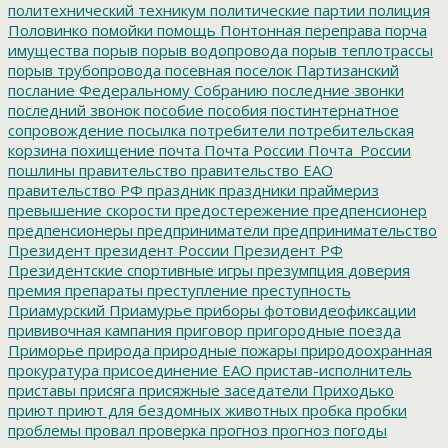
политехнический техникум
политические партии
полиция
Половинко
помойки
помощь
Понтонная переправа
порча
имущества
порыв
порыв водопровода
порыв теплотрассы
порыв трубопровода
посевная
поселок Партизанский
послание Федеральному Собранию
последние звонки
последний звонок
пособие
пособия
постинтернатное
сопровождение
посылка
потребители
потребительская
корзина
похищение
почта
Почта России
Почта_России
пошлины
правительство
правительство ЕАО
правительство РФ
праздник
праздники
праймериз
превышение скорости
предостережение
предпенсионер
предпенсионеры
предприниматели
предпринимательство
Президент
президент России
Президент РФ
Президентские спортивные игры
презумпция доверия
премия
препараты
преступление
преступность
Приамурский
Приамурье
приборы фотовидеофиксации
прививочная кампания
приговор
пригородные поезда
Приморье
природа
природные пожары
природоохранная
прокуратура
присоединение ЕАО
пристав-исполнитель
приставы
присяга
присяжные заседатели
Приходько
приют
приют для бездомных животных
пробка
пробки
проблемы
провал
проверка
прогноз
прогноз погоды