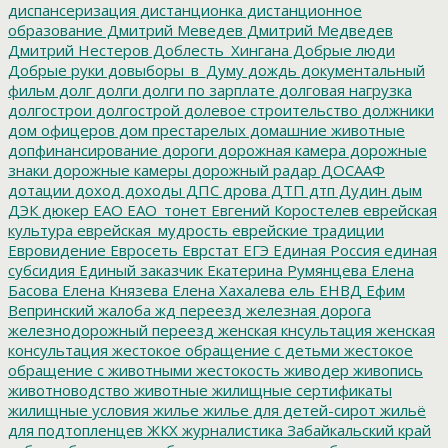
диспансеризация
дистанционка
дистанционное
образование
Дмитрий Меведев
Дмитрий Медведев
Дмитрий Нестеров
Доблесть_Хингана
Добрые люди
Добрые руки
довыборы_в_Думу
дождь
документальный
фильм
долг
долги
долги по зарплате
долговая нагрузка
долгострои
долгострой
долевое строительство
должники
дом офицеров
дом престарелых
домашние животные
допфинансирование
дороги
дорожная камера
дорожные
знаки
дорожные камеры
дорожный радар
ДОСААФ
дотации
доход
доходы
ДПС
дрова
ДТП
дтп
Дудин
дым
ДЭК
дюкер
ЕАО
ЕАО_тонет
Евгений Коростелев
еврейская
культура
еврейская_мудрость
еврейские традиции
Евровидение
Евросеть
Еврстат
ЕГЭ
Единая Россия
единая
субсидия
Единый заказчик
Екатерина Румянцева
Елена
Басова
Елена Князева
Елена Хахалева
ель
ЕНВД
Ефим
Вепринский
жалоба
жд переезд
железная дорога
железнодорожный переезд
женская кнсультация
женская
консультация
жестокое обращение с детьми
жестокое
обращение с животными
жестокость
живодер
живопись
животноводство
животные
жилищные сертификаты
жилищные условия
жилье
жилье для детей-сирот
жильё
для подтопленцев
ЖКХ
журналистика
Забайкальский край