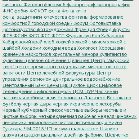
финансы
Фишман
флешмоб
флюорограф
флюорография
ФНС
фобия
ФОКОТ
фонд
Фонд кино
фонд_защитники_отечества
фонтаны
формирование
комфортной городской среды\
форум
фотовыставка
фотоискусство
фотохудожники
Франция
Фрейд
фрукты
ФСБ
ФСИН
ФСО
ФСС
ФССП
Фургал
футбол
Хабаровск
Хабаровский край
хлеб
хоккей
хоккей с мячом
хоккей с
шайбой
Холдоми
холодная вода
Холокост
Хорошавин
хранение наркотиков
хрустальная менора
хулиганство
хулиганы
целевое обучение
Целищев
Центр "Амурский
тигр"
центр временного содержания мигрантов
центр
занятости
Центр лечебной физкультуры
Центр
управления регионом
центральное водоснабжение
Центральный Банк
цены
цик
циклон
цирк
цифровое
телевидение
цифровой рубль
ЦСМ
ЦУР
Час земли
частичная мобилизация
Чемпионат Дальнего Востока по
футболу
черная дыра
черная икра
черные лесорубы
Черный куб
черный список
честные выборы
честные и
чистые выборы
четырехдневная рабочая неделя
чиновник
чиновники
чипирование
чистая питьевая вода
Чиунэ
Сугихара
ЧМ-2018
ЧП
чс
чума
шампанское
Шапиро
шахматы
шашки
шашлыки
швейная фабрика
Шевченко