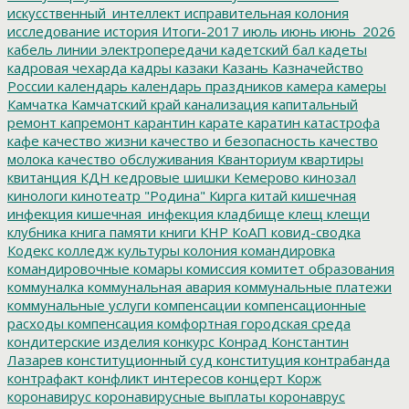
искусственный_интеллект
исправительная колония
исследование
история
Итоги-2017
июль
июнь
июнь_2026
кабель линии электропередачи
кадетский бал
кадеты
кадровая чехарда
кадры
казаки
Казань
Казначейство
России
календарь
календарь праздников
камера
камеры
Камчатка
Камчатский край
канализация
капитальный
ремонт
капремонт
карантин
карате
каратин
катастрофа
кафе
качество жизни
качество и безопасность
качество
молока
качество обслуживания
Кванториум
квартиры
квитанция
КДН
кедровые шишки
Кемерово
кинозал
кинологи
кинотеатр "Родина"
Кирга
китай
кишечная
инфекция
кишечная_инфекция
кладбище
клещ
клещи
клубника
книга памяти
книги
КНР
КоАП
ковид-сводка
Кодекс
колледж культуры
колония
командировка
командировочные
комары
комиссия
комитет образования
коммуналка
коммунальная авария
коммунальные платежи
коммунальные услуги
компенсации
компенсационные
расходы
компенсация
комфортная городская среда
кондитерские изделия
конкурс
Конрад
Константин
Лазарев
конституционный суд
конституция
контрабанда
контрафакт
конфликт интересов
концерт
Корж
коронавирус
коронавирусные выплаты
коронаврус