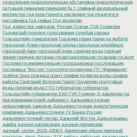
сооружения
гидрологическая обстановка
гидрологическая
ситуация
гимназия
гимназия № 1
главный федеральный
инспектор
год культурного наследия
год педагога и
наставника
Год семьи
Год экологии
Год_единства_народов_России
Гознак
ГОК
Голикова
Головатый
гололед
голосование
голубая сорока
Гольдштейн
гомеопатия
Гордума
горки
горки на Арбате
городская Дума
городская среда
городское кладбище
городской парк
городской пляж
горячая вода
горячая
линия
горячее питание
госавтоинспекция
госархив
госдолг
Госдума
госжилинспекция
господдержка
госслужащие
гостиница "Восток"
госуслуги
госхакупки
ГП "Фармация"
грабеж
град
граница
грант
график подвоза воды
график
работы
Григорий Волохов
Грипп
Грудинин
грунтовые
воды
грязная вода
ГТО
губернатор
губернатор
Гольдштейн
губернатор ЕАО
ГУК
Гулягин
Д
давление на
предпринимателей
дайджест
Дальневосточная
оперативная таможня
Дальневосточная энергетическая
компания
Дальневосточное ГУ Банка России
дальневосточный гектар
Дальний Восток
Дальсельмаш
дамба
дачное расписание
дачные перевозки
дачный_сезон_2026
ДВЖД
Движение общественный
контроль
двор
Дворы
ДГК
дебош
дебошир
дедовщина