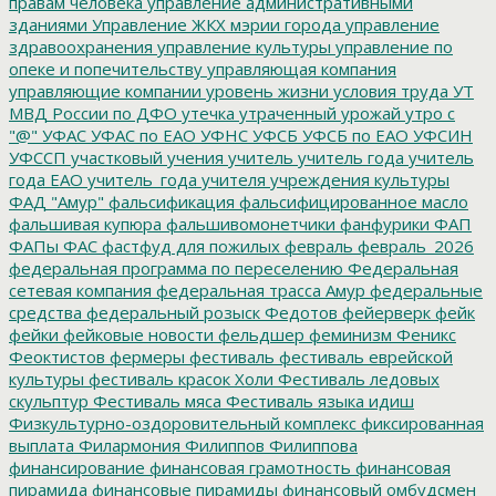
правам человека
управление административными
зданиями
Управление ЖКХ мэрии города
управление
здравоохранения
управление культуры
управление по
опеке и попечительству
управляющая компания
управляющие компании
уровень жизни
условия труда
УТ
МВД России по ДФО
утечка
утраченный урожай
утро с
"@"
УФАС
УФАС по ЕАО
УФНС
УФСБ
УФСБ по ЕАО
УФСИН
УФССП
участковый
учения
учитель
учитель года
учитель
года ЕАО
учитель_года
учителя
учреждения культуры
ФАД "Амур"
фальсификация
фальсифицированное масло
фальшивая купюра
фальшивомонетчики
фанфурики
ФАП
ФАПы
ФАС
фастфуд для пожилых
февраль
февраль_2026
федеральная программа по переселению
Федеральная
сетевая компания
федеральная трасса Амур
федеральные
средства
федеральный розыск
Федотов
фейерверк
фейк
фейки
фейковые новости
фельдшер
феминизм
Феникс
Феоктистов
фермеры
фестиваль
фестиваль еврейской
культуры
фестиваль красок Холи
Фестиваль ледовых
скульптур
Фестиваль мяса
Фестиваль языка идиш
Физкультурно-оздоровительный комплекс
фиксированная
выплата
Филармония
Филиппов
Филиппова
финансирование
финансовая грамотность
финансовая
пирамида
финансовые пирамиды
финансовый омбудсмен