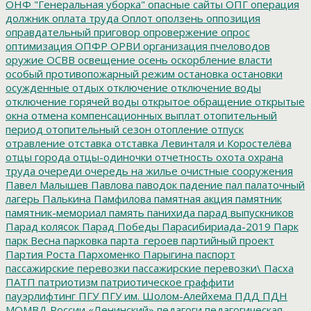
ОНФ "Генеральная уборка"
опасные сайты
ОПГ
операция
должник
оплата труда
Оплот
оползень
оппозиция
оправдательный приговор
опровержение
опрос
оптимизация
ОПФР
ОРВИ
организация пчеловодов
оружие
ОСВВ
освещение
осень
оскорбление власти
особый противопожарный режим
остановка
остановки
осужденные
отдых
отключение
отключение воды
отключение горячей воды
открытое обращение
открытые
окна
отмена компенсационных выплат
отопительный
период
отопительный сезон
отопление
отпуск
отравление
отставка
отставка Левинталя и Коростелёва
отцы города
отцы-одиночки
отчетность
охота
охрана
труда
очереди
очередь на жилье
очистные сооружения
Павел Малышев
Павлова
паводок
падение
пал
палаточный
лагерь
Палькина
Памфилова
памятная акция
памятник
памятник-мемориал
память
панихида
парад выпускников
Парад колясок
Парад Победы
Парасибириада-2019
Парк
парк Весна
парковка
парта_героев
партийный проект
Партия Роста
Пархоменко
Парыгина
паспорт
пассажирские перевозки
пассажирские перевозки\
Пасха
ПАТП
патриотизм
патриотическое граффити
пауэрлифтинг
ПГУ
ПГУ им. Шолом-Алейхема
ПДД
ПДН
МОМВД России «Ленинский»
педагоги
педагогическая