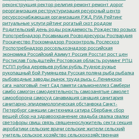
реконструкция
ректор
религия
ремонт
ремонт дорог
реорганизация
реструктуризация
ресурсный центр
ресурсоснабжающая организация
РЖД
РИА Рейтинг
ритуальные услуги
рйтинг
рогатый скот
роддом
Родительский день
роды
рождаемость
Рождество
розыск
Ропотребнадзор
Росавиация
Росводресурсы
Росгвардия
Роскачество
Роскомнадзор
Росконтроль
Рослесхоз
Роспотребнадзор
россельхознадзор
российская
экономика
Российский Азимут
Россия
Росстат
рост цен
Ростислав Гольдштейн
Ростовская область
роуминг
РПЦ
РСПП
рубка деревьев
рубли
рубль
Рудное
ружье
рукопашный бой
Румянцева
Русская поляна
рыба
рыбалка
рыбоводные заводы
рынок труда
рысь
с. Ленинское
сага_налоговый_гнет
Сад памяти
сальмонеллез
Самбери
самбо
самогон
самодеятельность
самозанятые
самолет
самооборона
самосуд
санавиация
санация
санитария
санитарно-эпидемиологическая обстанвока
Санкт-
Петербург
санкции
сантехника
сатира
Сбербанк
сбор
вещей
сбор на здравоохранение
свадьба
свалка
свалки
светофоры
свищ
связь
священнослужитель
секта
секция
акробатики
сельские врачи
сельские жители
сельский
учитель
сельское хозяйство
сельскохозяйственная