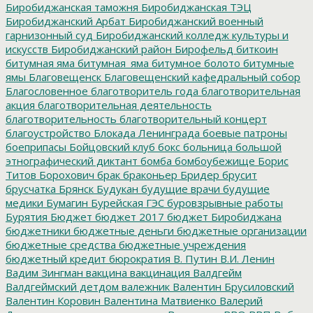
Биробиджанская таможня
Биробиджанская ТЭЦ
Биробиджанский Арбат
Биробиджанский военный
гарнизонный суд
Биробиджанский колледж культуры и
искусств
Биробиджанский район
Бирофельд
биткоин
битумная яма
битумная_яма
битумное болото
битумные
ямы
Благовещенск
Благовещенский кафедральный собор
Благословенное
благотворитель года
благотворительная
акция
благотворительная деятельность
благотворительность
благотворительный концерт
благоустройство
Блокада Ленинграда
боевые патроны
боеприпасы
Бойцовский клуб
бокс
больница
большой
этнографический диктант
бомба
бомбоубежище
Борис
Титов
Борохович
брак
браконьер
Бридер
брусит
брусчатка
Брянск
Будукан
будущие врачи
будущие
медики
Бумагин
Бурейская ГЭС
буровзрывные работы
Бурятия
Бюджет
бюджет 2017
бюджет Биробиджана
бюджетники
бюджетные деньги
бюджетные организации
бюджетные средства
бюджетные учреждения
бюджетный кредит
бюрократия
В. Путин
В.И. Ленин
Вадим Зингман
вакцина
вакцинация
Валдгейм
Валдгеймский детдом
валежник
Валентин Брусиловский
Валентин Коровин
Валентина Матвиенко
Валерий