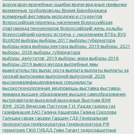
форум
врач
врачебные ошибки
врачи
вредные привычки
временные трубопроводы
Время Биробиджана
всемирный фестиваль молодежи и студентов
Всероссийская перепись населения
Всероссийская
спартакиада пенсионеров
Всероссийский день ходьбы
Всероссийский конкурс
встреча_с_населением
ВТБъ
ВУЗ
ВЦИОМ
выборы
выборы 2017
выборы губернатора
выборы мэра
выборы ректора
выборы_2019
выборы_2021
выборы_2026
выборы_губернатора
выборы_депутатов_2019
выборы_мэра
выборы-2018
выборы-2019
вывоз мусора
выгребные ямы
вымогательство
выпас скота
выплата
выплаты
выплаты за
урожай
выпускники
выпускной
выпускной_2026
высококвалифицированные специалисты
высокотехнологичная_медпомощь
выставка
выставка-
ярмарка
высшее образование
высшее самообразование
вытрезвители
выходной
выходные
Вьетнам
ВЭФ
ВЭФ_2026
Вячеслав Пастухов
Г.И. Радде
гадюка
газ
газификация ЕАО
Галина Кашапова
Галина Соколова
Галушка
гараж
гаражи
Гаршин
ГДК
Генеральная
прокуратура
генпрокуратура
Генпрокуратура РФ
гериатрия
ГЖИ
ГИБДД
Гиви
Гигант
гидрозащитные