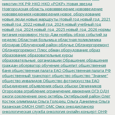
никотин
НК РФ
НКО
НКО «РОКР»
Новая звезда
Новгородская область
нововвведение
нововведение
нововведениея
нововведения
новое_оборудование
новые люди
новые маршруты
Новый год
новый год_2021
новый год_2022
новый год_2024
новый учебный год
новый_год_2024
новый_год_2025
новый_год_2026
нормы
питания
норовирус
Нотр-Дам
ноябрь
обзор событий за
неделю
Областная больница
областная поликлиника
облздрав
Облученский район
облучье
Облэнергоремонт
Облэнергоремонт Плюс
обман
оборудование
образ
образование
образовательные курсы
образовательные_организации
Обращение
обращения
граждан
обсерватор
обучение
общепит
общественная
баня
общественная палата ЕАО
Общественная палата РФ
общественный транспорт
общество
общество "Знание"
общество инвалидов
Общество фотоискусства ЕАО
объединение
объявления
обыск
обыски
Овчинников
Огородова
ограбление
ограничение движения
ОГЭ
ОДН
ожоги
озеленение
окно
октябрь
Октябрьский район
Олег
Костюк
олимпиада
Ольга Голодец
Ольга Данилина
Ольга
Казанская
ОМОН
ОМП
ОМС
Омск
онкодиспансер
онкологическая служба
онкология
онлайн-концерт
ОНФ