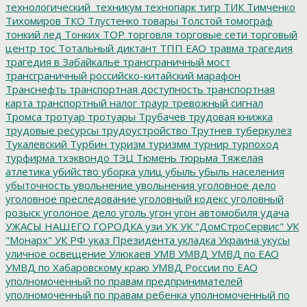
технологический_техникум
технопарк
тигр
ТИК
Тимченко
Тихомиров
ТКО
Тлустенко
товары
Толстой
томограф
тонкий лед
Тонких
ТОР
торговля
торговые сети
торговый
центр
тос
Тотальный диктант
ТПП ЕАО
травма
трагедия
трагедия в Забайкалье
трансграничный мост
трансграничный российско-китайский марафон
Транснефть
транспортная доступность
транспортная
карта
транспортный налог
траур
тревожный сигнал
Тромса
тротуар
тротуары
Трубачев
трудовая книжка
трудовые ресурсы
трудоустройство
Трутнев
туберкулез
Тукалевский
Турбин
туризм
туризмм
турнир
турпоход
турфирма
тхэквондо
ТЭЦ
Тюмень
тюрьма
Тяжелая
атлетика
убийство
уборка улиц
убыль
убыль населения
убыточность
увольнение
увольнения
уголовное дело
уголовное преследование
уголовный кодекс
уголовный
розыск
уголоное дело
уголь
угон
угон автомобиля
удача
УЖАСЫ НАШЕГО ГОРОДКА
узи
УК
УК "ДомСтроСервис"
УК
"Монарх"
УК РФ
указ Президента
укладка
Украина
укусы
уличное освещение
Улюкаев
УМВ
УМВД
УМВД по ЕАО
УМВД по Хабаровскому краю
УМВД России по ЕАО
уполномоченный по правам предпринимателей
уполномоченный по правам ребенка
уполномоченный по