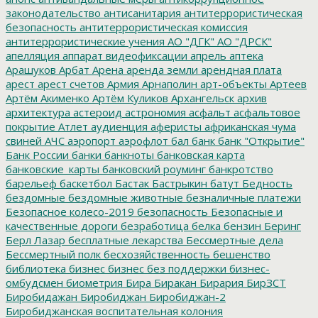
законодательство
антисанитария
антитеррористическая
безопасность
антитеррористическая комиссия
антитеррористические учения
АО "ДГК"
АО "ДРСК"
апелляция
аппарат видеофиксации
апрель
аптека
Арашуков
Арбат
Арена
аренда земли
арендная плата
арест
арест счетов
Армия
Арнаполин
арт-объекты
Артеев
Артём Акименко
Артём Куликов
Архангельск
архив
архитектура
астероид
астрономия
асфальт
асфальтовое
покрытие
Атлет
аудиенция
аферисты
африканская чума
свиней
АЧС
аэропорт
аэрофлот
бал
банк
банк "Открытие"
Банк России
банки
банкноты
банковская карта
банковские_карты
банковский роуминг
банкротство
барельеф
баскетбол
Бастак
Бастрыкин
батут
Бедность
бездомные
бездомные животные
безналичные платежи
Безопасное колесо-2019
безопасность
Безопасные и
качественные дороги
безработица
белка
бензин
Беринг
Берл Лазар
бесплатные лекарства
Бессмертные дела
Бессмертный полк
бесхозяйственность
бешенство
библиотека
бизнес
бизнес без поддержки
бизнес-
омбудсмен
биометрия
Бира
Биракан
Бирария
БирЗСТ
Биробидажан
Биробиджан
Биробиджан-2
Биробиджанская воспитательная колония