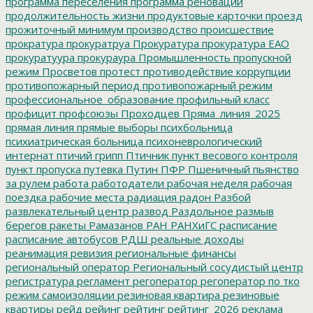
программа переселения
программа реновации
продолжительность жизни
продуктовые карточки
проезд
прожиточный минимум
производство
происшествие
прократура
прокуратруа
Прокуратура
прокуратура ЕАО
прокуратуура
прокураура
Промышленность
пропускной
режим
Просветов
протест
противодействие коррупции
противопожарный период
противопожарный режим
профессиональное_образование
профильный класс
профицит
профсоюзы
Проходцев
Пряма_линия_2025
прямая линия
прямые выборы
психбольница
психиатрическая больница
психоневрологический
интернат
птичий грипп
Птичник
пункт весового контроля
пункт пропуска
путевка
Путин
ПФР
Пшеничный
пьянство
за рулем
работа
работодатели
рабочая неделя
рабочая
поездка
рабочие места
радиация
радон
Разбой
развлекательный центр
развод
Раздольное
размыв
берегов
ракеты
Рамазанов
РАН
РАНХиГС
расписание
расписание автобусов
РДШ
реальные доходы
реанимация
ревизия
региональные финансы
региональный оператор
Региональный сосудистый центр
регистратура
регламент
регоператор
регоператор по тко
режим самоизоляции
резиновая квартира
резиновые
квартиры
рейд
рейинг
рейтинг
рейтинг_2026
реклама