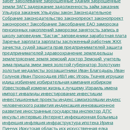
забег
заболевание
заброшенные здания
заброшенные
земли
ЗАГС
задержание
задолженность
займ
заказник
Ульдура
заказник Ульдуры
закон
Законодательное
Собрание
законодательство
законопреокт
законопроект
законороект
Заксобрание
Заксобрание ЕАО
заморозка
пенсионных накоплений
заморозки
занятость
запись в
школу
заповедник "Бастак"
заповедники
заработная плата
Заречье
зарплата
зарплаты
заслуженный работник ЖКХ
зачистка_судей
защита прав предпринимателей
защита
предпринимателей
здравоохранение
земледельцы
землетрясение
земля
земский доктор
Земский_учитель
зима пришла
змеи
змея
золотой губернатор
Золотухин
золотые медалисты
зоозащитники
Иван Благодырь
Иван
Голунов
Иван Проходцев
ИВЛ
ивс
Игорь Ткачев
игрушки
идиш
избиение
избирательная кампания
избирком
Известковый
измени жизнь к лучшему
Израиль
имена
импорт
инвалиды
инвестирование
инвестиции
инвестиционные проекты
индекс самоизоляции
индекс
человеческого развития
индексация
инновационное
развитие
иностранные государства
инспектор ДПС
инсульт
интервью
Интернет
инфекционная больница
инфекция
инфляция
инфраструктура
ипотека
Ирина
Пинчук
Иркутская область
иск
искусственная елка