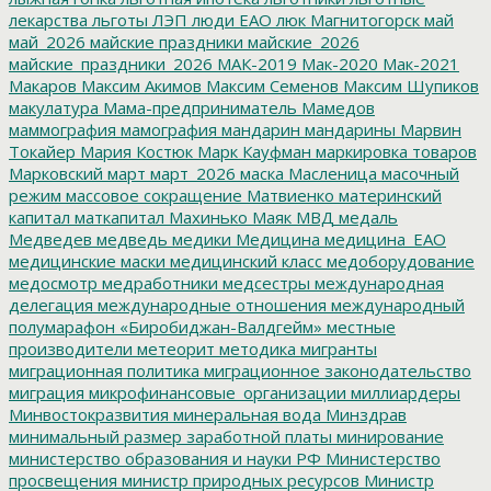
лекарства
льготы
ЛЭП
люди ЕАО
люк
Магнитогорск
май
май_2026
майские праздники
майские_2026
майские_праздники_2026
МАК-2019
Мак-2020
Мак-2021
Макаров
Максим Акимов
Максим Семенов
Максим Шупиков
макулатура
Мама-предприниматель
Мамедов
маммография
мамография
мандарин
мандарины
Марвин
Токайер
Мария Костюк
Марк Кауфман
маркировка товаров
Марковский
март
март_2026
маска
Масленица
масочный
режим
массовое сокращение
Матвиенко
материнский
капитал
маткапитал
Махинько
Маяк
МВД
медаль
Медведев
медведь
медики
Медицина
медицина_ЕАО
медицинские маски
медицинский класс
медоборудование
медосмотр
медработники
медсестры
международная
делегация
международные отношения
международный
полумарафон «Биробиджан-Валдгейм»
местные
производители
метеорит
методика
мигранты
миграционная политика
миграционное законодательство
миграция
микрофинансовые_организации
миллиардеры
Минвостокразвития
минеральная вода
Минздрав
минимальный размер заработной платы
минирование
министерство образования и науки РФ
Министерство
просвещения
министр природных ресурсов
Министр