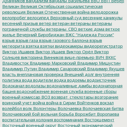
Дранников
вандализм
вандалы
Васильева
ВВО
ВВП
Вебер
Великан
Великая Октябрьская социалистическая
революция
Великая Отечественная война
велодорожка
велопробег
велосипед
Верховный суд
весенние каникулы
весенний призыв
ветер
ветеран
ветераны
ветераны
пограничной службы
ветераны_СВО
ветхие дома
ветхое
жилье
Вечерний Биробиджан
ВЖС "Надежда России"
взрыв
взрыв газа
взрыв газового баллона
взрыв
метеорита
взятка
взятки
видеокамеры
видеорегистратор
Виктор Ишавев
Виктор Ишаев
Виктор Орёл
Виктор
Солнцев
викторина
Винников
вице-премьер
ВИЧ
ВККС
Владивосток
Владимир Марковский
Владимир Мишустин
Владимир Путин
Владимир Сахаровский
Владимир Якушев
власть
внеплановая проверка
Внешний долг
внутренняя
политика
вода
водители
водка
водоемы
водоисточник
Водоканал
водолазы
водоналивные дамбы
водонапорная
башня
водоснабжение
военная служба
военные сборы
военный комиссар
ВОЗ
возврат_стеклотары
возгорание
воинский учет
война
война в Сирии
Войтенков
вокзал
волейбол
волк
Волонтеры
Волочаевка
Волочаевская битва
Волочаевский бой
вольная борьба
Ворожбит
Воропаева
воспитательная колония
воспоминания
Востокцемент
Восточный военный округ
Восточный экономический