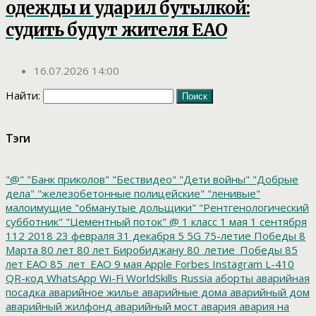
одежды и ударил бутылкой:
судить будут жителя ЕАО
16.07.2026 14:00
Найти:
Тэги
"@"
"Банк приколов"
"Бествидео"
"Дети войны"
"Добрые
дела"
"железобетонные полицейские"
"ленивые"
малоимущие
"обманутые дольщики"
"Рентгенологический
субботник"
"Цементный поток"
@
1 класс
1 мая
1 сентября
112
2018
23 февраля
31 декабря
5
5G
75-летие Победы
8
Марта
80 лет
80 лет Биробиджану
80_летие_Победы
85
лет ЕАО
85_лет_ЕАО
9 мая
Apple
Forbes
Instagram
L-410
QR-код
WhatsApp
Wi-Fi
WorldSkills Russia
аборты
аварийная
посадка
аварийное жилье
аварийные дома
аварийный дом
аварийный жилфонд
аварийный мост
авария
авария на