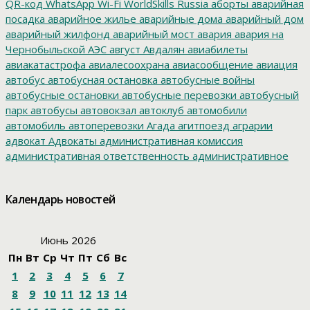
QR-код
WhatsApp
Wi-Fi
WorldSkills Russia
аборты
аварийная
посадка
аварийное жилье
аварийные дома
аварийный дом
аварийный жилфонд
аварийный мост
авария
авария на
Чернобыльской АЭС
август
Авдалян
авиабилеты
авиакатастрофа
авиалесоохрана
авиасообщение
авиация
автобус
автобусная остановка
автобусные войны
автобусные остановки
автобусные перевозки
автобусный
парк
автобусы
автовокзал
автоклуб
автомобили
автомобиль
автоперевозки
Агада
агитпоезд
аграрии
адвокат
Адвокаты
административная комиссия
административная ответственность
административное
дело
администрация президента
азартные игры
азимут
АЗС
Акименко
активист
акция
акция протеста
Александр
Календарь новостей
Буксман
Александр Винников
Александр Головатый
Александр Золотухин
Александр Козлов
Александр
Левинталь
Александр Ливенталь
Александр Романов
Июнь 2026
Александр Соловьев
Александр Чаплыгин
Александра
Пн
Вт
Ср
Чт
Пт
Сб
Вс
Филиппова
Алексей Корниенко
Алексей Навальный
1
2
3
4
5
6
7
Алексей Хозяйский
Алексей Черный
Алеппо
алименты
Алиса
алкоголизация
Алкоголь
алкогольная продукция
8
9
10
11
12
13
14
аллергия
альманах
Амур
Амурзет
Амурская область