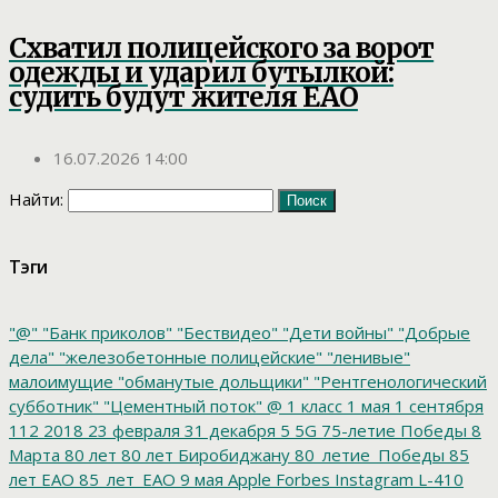
Схватил полицейского за ворот
одежды и ударил бутылкой:
судить будут жителя ЕАО
16.07.2026 14:00
Найти:
Тэги
"@"
"Банк приколов"
"Бествидео"
"Дети войны"
"Добрые
дела"
"железобетонные полицейские"
"ленивые"
малоимущие
"обманутые дольщики"
"Рентгенологический
субботник"
"Цементный поток"
@
1 класс
1 мая
1 сентября
112
2018
23 февраля
31 декабря
5
5G
75-летие Победы
8
Марта
80 лет
80 лет Биробиджану
80_летие_Победы
85
лет ЕАО
85_лет_ЕАО
9 мая
Apple
Forbes
Instagram
L-410