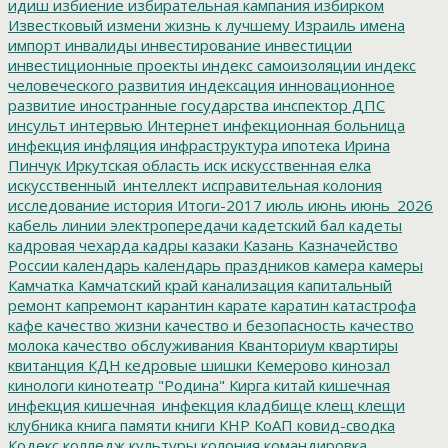
идиш
избиение
избирательная кампания
избирком
Известковый
измени жизнь к лучшему
Израиль
имена
импорт
инвалиды
инвестирование
инвестиции
инвестиционные проекты
индекс самоизоляции
индекс
человеческого развития
индексация
инновационное
развитие
иностранные государства
инспектор ДПС
инсульт
интервью
Интернет
инфекционная больница
инфекция
инфляция
инфраструктура
ипотека
Ирина
Пинчук
Иркутская область
иск
искусственная елка
искусственный_интеллект
исправительная колония
исследование
история
Итоги-2017
июль
июнь
июнь_2026
кабель линии электропередачи
кадетский бал
кадеты
кадровая чехарда
кадры
казаки
Казань
Казначейство
России
календарь
календарь праздников
камера
камеры
Камчатка
Камчатский край
канализация
капитальный
ремонт
капремонт
карантин
карате
каратин
катастрофа
кафе
качество жизни
качество и безопасность
качество
молока
качество обслуживания
Кванториум
квартиры
квитанция
КДН
кедровые шишки
Кемерово
кинозал
кинологи
кинотеатр "Родина"
Кирга
китай
кишечная
инфекция
кишечная_инфекция
кладбище
клещ
клещи
клубника
книга памяти
книги
КНР
КоАП
ковид-сводка
Кодекс
колледж культуры
колония
командировка