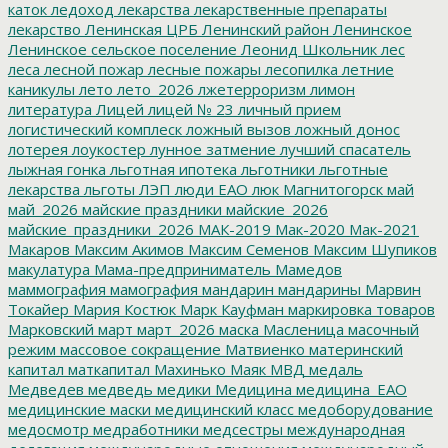
каток
ледоход
лекарства
лекарственные препараты
лекарство
Ленинская ЦРБ
Ленинский район
Ленинское
Ленинское сельское поселение
Леонид Школьник
лес
леса
лесной пожар
лесные пожары
лесопилка
летние
каникулы
лето
лето_2026
лжетерроризм
лимон
литература
Лицей
лицей № 23
личный прием
логистический комплеск
ложный вызов
ложный донос
лотерея
лоукостер
лунное затмение
лучший спасатель
лыжная гонка
льготная ипотека
льготники
льготные
лекарства
льготы
ЛЭП
люди ЕАО
люк
Магнитогорск
май
май_2026
майские праздники
майские_2026
майские_праздники_2026
МАК-2019
Мак-2020
Мак-2021
Макаров
Максим Акимов
Максим Семенов
Максим Шупиков
макулатура
Мама-предприниматель
Мамедов
маммография
мамография
мандарин
мандарины
Марвин
Токайер
Мария Костюк
Марк Кауфман
маркировка товаров
Марковский
март
март_2026
маска
Масленица
масочный
режим
массовое сокращение
Матвиенко
материнский
капитал
маткапитал
Махинько
Маяк
МВД
медаль
Медведев
медведь
медики
Медицина
медицина_ЕАО
медицинские маски
медицинский класс
медоборудование
медосмотр
медработники
медсестры
международная