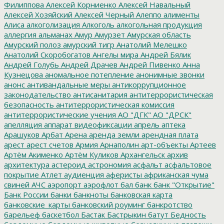
Филиппова
Алексей Корниенко
Алексей Навальный
Алексей Хозяйский
Алексей Черный
Алеппо
алименты
Алиса
алкоголизация
Алкоголь
алкогольная продукция
аллергия
альманах
Амур
Амурзет
Амурская область
Амурский полоз
амурский тигр
Анатолий Мелешко
Анатолий Скоробогатов
Ангелы мира
Андрей Бялик
Андрей Голубь
Андрей Драчев
Андрей Пивенко
Анна
Кузнецова
аномальное потепление
анонимные звонки
анонс
антивандальные меры
антикоррупционное
законодательство
антисанитария
антитеррористическая
безопасность
антитеррористическая комиссия
антитеррористические учения
АО "ДГК"
АО "ДРСК"
апелляция
аппарат видеофиксации
апрель
аптека
Арашуков
Арбат
Арена
аренда земли
арендная плата
арест
арест счетов
Армия
Арнаполин
арт-объекты
Артеев
Артём Акименко
Артём Куликов
Архангельск
архив
архитектура
астероид
астрономия
асфальт
асфальтовое
покрытие
Атлет
аудиенция
аферисты
африканская чума
свиней
АЧС
аэропорт
аэрофлот
бал
банк
банк "Открытие"
Банк России
банки
банкноты
банковская карта
банковские_карты
банковский роуминг
банкротство
барельеф
баскетбол
Бастак
Бастрыкин
батут
Бедность