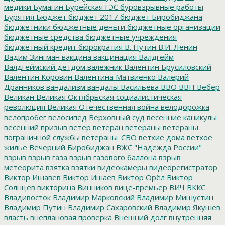
медики
Бумагин
Бурейская ГЭС
буровзрывные работы
Бурятия
Бюджет
бюджет 2017
бюджет Биробиджана
бюджетники
бюджетные деньги
бюджетные организации
бюджетные средства
бюджетные учреждения
бюджетный кредит
бюрократия
В. Путин
В.И. Ленин
Вадим Зингман
вакцина
вакцинация
Валдгейм
Валдгеймский детдом
валежник
Валентин Брусиловский
Валентин Коровин
Валентина Матвиенко
Валерий
Дранников
вандализм
вандалы
Васильева
ВВО
ВВП
Вебер
Великан
Великая Октябрьская социалистическая
революция
Великая Отечественная война
велодорожка
велопробег
велосипед
Верховный суд
весенние каникулы
весенний призыв
ветер
ветеран
ветераны
ветераны
пограничной службы
ветераны_СВО
ветхие дома
ветхое
жилье
Вечерний Биробиджан
ВЖС "Надежда России"
взрыв
взрыв газа
взрыв газового баллона
взрыв
метеорита
взятка
взятки
видеокамеры
видеорегистратор
Виктор Ишавев
Виктор Ишаев
Виктор Орёл
Виктор
Солнцев
викторина
Винников
вице-премьер
ВИЧ
ВККС
Владивосток
Владимир Марковский
Владимир Мишустин
Владимир Путин
Владимир Сахаровский
Владимир Якушев
власть
внеплановая проверка
Внешний долг
внутренняя