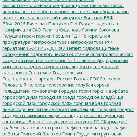
высокотехнологичная_медпомощь
выставка
выставка-
ярмарка
высшее образование
высшее самообразование
вытрезвители
выходной
выходные
Вьетнам
ВЭФ
ВЭФ_2026
Вячеслав Пастухов
Г.И. Радде
гадюка
газ
газификация ЕАО
Галина Кашапова
Галина Соколова
Галушка
гараж
гаражи
Гаршин
ГДК
Генеральная
прокуратура
генпрокуратура
Генпрокуратура РФ
гериатрия
ГЖИ
ГИБДД
Гиви
Гигант
гидрозащитные
сооружения
гидрологическая обстановка
гидрологическая
ситуация
гимназия
гимназия № 1
главный федеральный
инспектор
год культурного наследия
год педагога и
наставника
Год семьи
Год экологии
Год_единства_народов_России
Гознак
ГОК
Голикова
Головатый
гололед
голосование
голубая сорока
Гольдштейн
гомеопатия
Гордума
горки
горки на Арбате
городская Дума
городская среда
городское кладбище
городской парк
городской пляж
горячая вода
горячая
линия
горячее питание
госавтоинспекция
госархив
госдолг
Госдума
госжилинспекция
господдержка
госслужащие
гостиница "Восток"
госуслуги
госхакупки
ГП "Фармация"
грабеж
град
граница
грант
график подвоза воды
график
работы
Григорий Волохов
Грипп
Грудинин
грунтовые