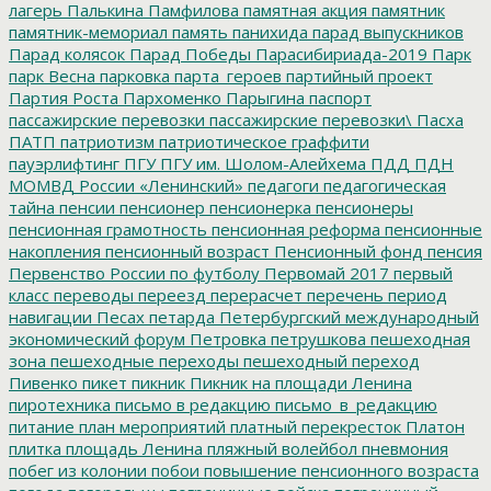
лагерь
Палькина
Памфилова
памятная акция
памятник
памятник-мемориал
память
панихида
парад выпускников
Парад колясок
Парад Победы
Парасибириада-2019
Парк
парк Весна
парковка
парта_героев
партийный проект
Партия Роста
Пархоменко
Парыгина
паспорт
пассажирские перевозки
пассажирские перевозки\
Пасха
ПАТП
патриотизм
патриотическое граффити
пауэрлифтинг
ПГУ
ПГУ им. Шолом-Алейхема
ПДД
ПДН
МОМВД России «Ленинский»
педагоги
педагогическая
тайна
пенсии
пенсионер
пенсионерка
пенсионеры
пенсионная грамотность
пенсионная реформа
пенсионные
накопления
пенсионный возраст
Пенсионный фонд
пенсия
Первенство России по футболу
Первомай 2017
первый
класс
переводы
переезд
перерасчет
перечень
период
навигации
Песах
петарда
Петербургский международный
экономический форум
Петровка
петрушкова
пешеходная
зона
пешеходные переходы
пешеходный переход
Пивенко
пикет
пикник
Пикник на площади Ленина
пиротехника
письмо в редакцию
письмо_в_редакцию
питание
план мероприятий
платный перекресток
Платон
плитка
площадь Ленина
пляжный волейбол
пневмония
побег из колонии
побои
повышение пенсионного возраста