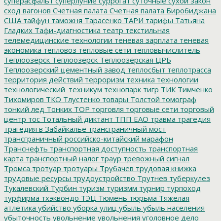
суперасфальт
суперлуние
суррогат
суточные
сухой закон
сход вагонов
Счетная палата
Счетная палата Биробиджана
США
тайфун
таможня
Тарасенко
ТАРИ
тарифы
Татьяна
Гладких
Тафи-диагностика
театр
текстильная
телемедицинские технологии
теневая зарплата
теневая
экономика
тепловоз
тепловые сети
тепловычислитель
Теплоозёрск
Теплоозерск
Теплоозёрская ЦРБ
Теплоозерский цементный завод
теплосбыт
теплотрасса
территория действий
терроризм
техника
технологии
технологический_техникум
технопарк
тигр
ТИК
Тимченко
Тихомиров
ТКО
Тлустенко
товары
Толстой
томограф
тонкий лед
Тонких
ТОР
торговля
торговые сети
торговый
центр
тос
Тотальный диктант
ТПП ЕАО
травма
трагедия
трагедия в Забайкалье
трансграничный мост
трансграничный российско-китайский марафон
Транснефть
транспортная доступность
транспортная
карта
транспортный налог
траур
тревожный сигнал
Тромса
тротуар
тротуары
Трубачев
трудовая книжка
трудовые ресурсы
трудоустройство
Трутнев
туберкулез
Тукалевский
Турбин
туризм
туризмм
турнир
турпоход
турфирма
тхэквондо
ТЭЦ
Тюмень
тюрьма
Тяжелая
атлетика
убийство
уборка улиц
убыль
убыль населения
убыточность
увольнение
увольнения
уголовное дело