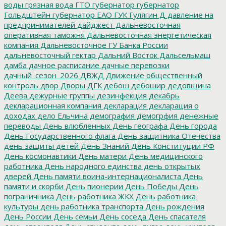
воды
грязная вода
ГТО
губернатор
губернатор
Гольдштейн
губернатор ЕАО
ГУК
Гулягин
Д
давление на
предпринимателей
дайджест
Дальневосточная
оперативная таможня
Дальневосточная энергетическая
компания
Дальневосточное ГУ Банка России
дальневосточный гектар
Дальний Восток
Дальсельмаш
дамба
дачное расписание
дачные перевозки
дачный_сезон_2026
ДВЖД
Движение общественный
контроль
двор
Дворы
ДГК
дебош
дебошир
дедовщина
Деева
дежурные группы
дезинфекция
декабрь
декларационная компания
декларация
декларация о
доходах
дело Ельчина
демография
демогрфия
денежные
переводы
День влюбленных
День географа
День города
День Государственного флага
День защитника Отечества
день защиты детей
День Знаний
День Конституции РФ
День космонавтики
День матери
День медицинского
работника
День народного единства
день открытых
дверей
День памяти воина-интернационалиста
День
памяти и скорби
День пионерии
День Победы
День
пограничника
День работника ЖКХ
День работника
культуры
день работника транспорта
День рождения
День России
День семьи
День соседа
День спасателя