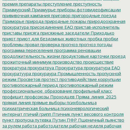
премия
препараты
преступление
преступность
Приамурский
Приамурье
приборы фотовидеофиксации
прививочная кампания
приговор
пригородные поезда
Приморье
природа
природные пожары
природоохранная
прокуратура
присоединение ЕАО
пристав-исполнитель
приставы
присяга
присяжные заседатели
Приходько
приют
приют для бездомных животных
пробка
пробки
проблемы
провал
проверка
прогноз
прогноз погоды
программа переселения
программа реновации
продолжительность жизни
продуктовые карточки
проезд
прожиточный минимум
производство
происшествие
прократура
прокуратруа
Прокуратура
прокуратура ЕАО
прокуратуура
прокураура
Промышленность
пропускной
режим
Просветов
протест
противодействие коррупции
противопожарный период
противопожарный режим
профессиональное_образование
профильный класс
профицит
профсоюзы
Проходцев
Пряма_линия_2025
прямая линия
прямые выборы
психбольница
психиатрическая больница
психоневрологический
интернат
птичий грипп
Птичник
пункт весового контроля
пункт пропуска
путевка
Путин
ПФР
Пшеничный
пьянство
за рулем
работа
работодатели
рабочая неделя
рабочая