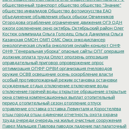
общественный транспорт
общество
общество "Знание"
общество инвалидов
Общество фотоискусства ЕАО
объединение
объявления
обыск
обыски
Овчинников
Огородова
ограбление
ограничение движения
ОГЭ
ОДН
ожоги
озеленение
окно
октябрь
Октябрьский район
Олег
Костюк
олимпиада
Ольга Голодец
Ольга Данилина
Ольга
Казанская
ОМОН
ОМП
ОМС
Омск
онкодиспансер
онкологическая служба
онкология
онлайн-концерт
ОНФ
ОНФ "Генеральная уборка"
опасные сайты
ОПГ
операция
должник
оплата труда
Оплот
оползень
оппозиция
оправдательный приговор
опровержение
опрос
оптимизация
ОПФР
ОРВИ
организация пчеловодов
оружие
ОСВВ
освещение
осень
оскорбление власти
особый противопожарный режим
остановка
остановки
осужденные
отдых
отключение
отключение воды
отключение горячей воды
открытое обращение
открытые
окна
отмена компенсационных выплат
отопительный
период
отопительный сезон
отопление
отпуск
отравление
отставка
отставка Левинталя и Коростелёва
отцы города
отцы-одиночки
отчетность
охота
охрана
труда
очереди
очередь на жилье
очистные сооружения
Павел Малышев
Павлова
паводок
падение
пал
палаточный