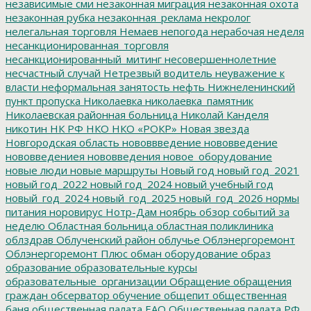
независимые сми
незаконная миграция
незаконная охота
незаконная рубка
незаконная_реклама
некролог
нелегальная торговля
Немаев
непогода
нерабочая неделя
несанкционированная_торговля
несанкционированный_митинг
несовершеннолетние
несчастный случай
Нетрезвый водитель
неуважение к
власти
неформальная занятость
нефть
Нижнеленинский
пункт пропуска
Николаевка
николаевка_памятник
Николаевская районная больница
Николай Канделя
никотин
НК РФ
НКО
НКО «РОКР»
Новая звезда
Новгородская область
нововвведение
нововведение
нововведениея
нововведения
новое_оборудование
новые люди
новые маршруты
Новый год
новый год_2021
новый год_2022
новый год_2024
новый учебный год
новый_год_2024
новый_год_2025
новый_год_2026
нормы
питания
норовирус
Нотр-Дам
ноябрь
обзор событий за
неделю
Областная больница
областная поликлиника
облздрав
Облученский район
облучье
Облэнергоремонт
Облэнергоремонт Плюс
обман
оборудование
образ
образование
образовательные курсы
образовательные_организации
Обращение
обращения
граждан
обсерватор
обучение
общепит
общественная
баня
общественная палата ЕАО
Общественная палата РФ