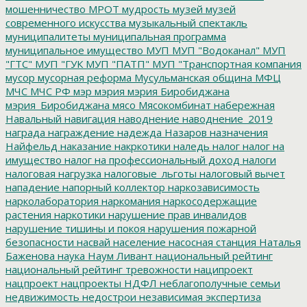
мошенничество
МРОТ
мудрость
музей
музей
современного искусства
музыкальный спектакль
муниципалитеты
муниципальная программа
муниципальное имущество
МУП
МУП "Водоканал"
МУП
"ГТС"
МУП "ГУК
МУП "ПАТП"
МУП "Транспортная компания
мусор
мусорная реформа
Мусульманская община
МФЦ
МЧС
МЧС РФ
мэр
мэрия
мэрия Биробиджана
мэрия_Биробиджана
мясо
Мясокомбинат
набережная
Навальный
навигация
наводнение
наводнение_2019
награда
награждение
надежда
Назаров
назначения
Найфельд
наказание
накркотики
наледь
налог
налог на
имущество
налог на профессиональный доход
налоги
налоговая нагрузка
налоговые_льготы
налоговый вычет
нападение
напорный коллектор
наркозависимость
нарколаборатория
наркомания
наркосодержащие
растения
наркотики
нарушение прав инвалидов
нарушение тишины и покоя
нарушения пожарной
безопасности
насвай
население
насосная станция
Наталья
Баженова
наука
Наум Ливант
национальный рейтинг
национальный рейтинг тревожности
наципроект
нацпроект
нацпроекты
НДФЛ
неблагополучные семьи
недвижимость
недострои
независимая экспертиза