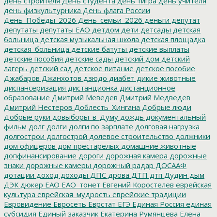
день строителя
День студента
день тигра
день учителя
день физкультурника
День флага России
День_Победы_2026
День_семьи_2026
деньги
депутат
депутаты
депутаты ЕАО
детдом
дети
детсады
детская
больница
детская музыкальная школа
детская площадка
детская_больница
детские батуты
детские выплаты
детские пособия
детские сады
детский дом
детский
лагерь
детский сад
детское питание
детское пособие
Джабаров
Джанхотов
дзюдо
диабет
дикие животные
диспансеризация
дистанционка
дистанционное
образование
Дмитрий Меведев
Дмитрий Медведев
Дмитрий Нестеров
Доблесть_Хингана
Добрые люди
Добрые руки
довыборы_в_Думу
дождь
документальный
фильм
долг
долги
долги по зарплате
долговая нагрузка
долгострои
долгострой
долевое строительство
должники
дом офицеров
дом престарелых
домашние животные
допфинансирование
дороги
дорожная камера
дорожные
знаки
дорожные камеры
дорожный радар
ДОСААФ
дотации
доход
доходы
ДПС
дрова
ДТП
дтп
Дудин
дым
ДЭК
дюкер
ЕАО
ЕАО_тонет
Евгений Коростелев
еврейская
культура
еврейская_мудрость
еврейские традиции
Евровидение
Евросеть
Еврстат
ЕГЭ
Единая Россия
единая
субсидия
Единый заказчик
Екатерина Румянцева
Елена