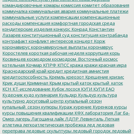
командировочные
комары
комиссия
комитет образования
коммуналка
коммунальная авария
коммунальные платежи
коммунальные услуги
компенсации
компенсационные
расходы
компенсация
комфортная городская среда
кондитерские изделия
конкурс
Конрад
Константин
Лазарев
конституционный суд
конституция
контрабанда
контрафакт
конфликт интересов
концерт
Корж
коронавирус
коронавирусные выплаты
коронаврус
Коростелев
короткая рабочая неделя
коррупция
корь
Косвинцев
космодром
космодром_Восточный
космос
котельная
Кочмар
КПРФ
КПСС
кража
кражи
красная икра
Краснодарский край
кредит
кредитная амнистия
кредитоспособность
Кремль
креозот
Крещение
кризис
Крик души
Криминал
Крым
крытый каток
крытый_каток
КСН
КТ-исследование
Кубок лосося
КУГИ
КУГИ ЕАО
Кудесник
кудо
кулинария
Кульдкр
Кульдур
культура
культурно досуговый центр
купальный сезон
купальный_сезон
купюры
Кураж
курение
Куренков
курсы
курсы повышения квалификации
КФХ
лаборатория
Лаг ба-
Омер
лагерь
Лагошина
лайк
ЛДПР
Левинталь
Легкая
атлетика
легкоатлетическая пробежка
лед
ледовая
переправа
ледовые скульптуры
ледовый городок
ледовый