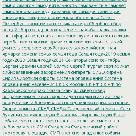
самбо
самогон
самодеятельность
самозанятые
самолет
самооборона
самосуд
санавиация
санация
санитария
санитарно-эпидемиологическая обстанвока
Санкт-
Петербург
санкции
сантехника
сатира
Сбербанк
сбор
вещей
сбор на здравоохранение
свадьба
свалка
свалки
светофоры
свищ
связь
священнослужитель
секта
секция
акробатики
сельские врачи
сельские жители
сельский
учитель
сельское хозяйство
сельскохозяйственная
ярмарка
семена
семья
семья года
Семья года-2019
семья
года-2020
Семья года-2021
Сенаторы
сено
сентябрь
Сергей Ерёмин
Сергей Солтус
Сергей Фургал
сертификат
сибиреязвенные захоронения
сигареты
СИЗО
сирена
Сирия
Сироткин
сироты
система оповещения
система
оповещения населения
СК
СК России
СК РФ
СК РФ по
Хабаровскому краю
сказка
скандал
сквер
сквер
пограничников
скейт-парк
скидка
скидки и акции
склад
вооружения и боеприпасов
склад пиломатериалов
скорая
Скорая помощь
СКУД
СКУДы
Следственный комитет
Слет
будущих медиков
служебная командировка
служебные
собаки
смертность
смертность населения
смерть на
рабочем месте
СМИ
Смидович
Смидовичский район
смотровая площадка
СМП
снег
снегопад
снюс
собаки