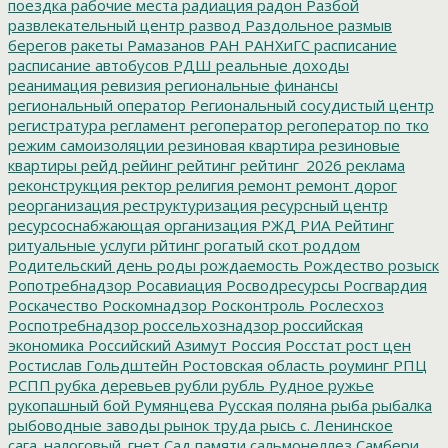
поездка
рабочие места
радиация
радон
Разбой
развлекательный центр
развод
Раздольное
размыв
берегов
ракеты
Рамазанов
РАН
РАНХиГС
расписание
расписание автобусов
РДШ
реальные доходы
реанимация
ревизия
региональные финансы
региональный оператор
Региональный сосудистый центр
регистратура
регламент
регоператор
регоператор по тко
режим самоизоляции
резиновая квартира
резиновые
квартиры
рейд
рейинг
рейтинг
рейтинг_2026
реклама
реконструкция
ректор
религия
ремонт
ремонт дорог
реорганизация
реструктуризация
ресурсный центр
ресурсоснабжающая организация
РЖД
РИА Рейтинг
ритуальные услуги
рйтинг
рогатый скот
роддом
Родительский день
роды
рождаемость
Рождество
розыск
Ропотребнадзор
Росавиация
Росводресурсы
Росгвардия
Роскачество
Роскомнадзор
Росконтроль
Рослесхоз
Роспотребнадзор
россельхознадзор
российская
экономика
Российский Азимут
Россия
Росстат
рост цен
Ростислав Гольдштейн
Ростовская область
роуминг
РПЦ
РСПП
рубка деревьев
рубли
рубль
Рудное
ружье
рукопашный бой
Румянцева
Русская поляна
рыба
рыбалка
рыбоводные заводы
рынок труда
рысь
с. Ленинское
сага_налоговый_гнет
Сад памяти
сальмонеллез
Самбери