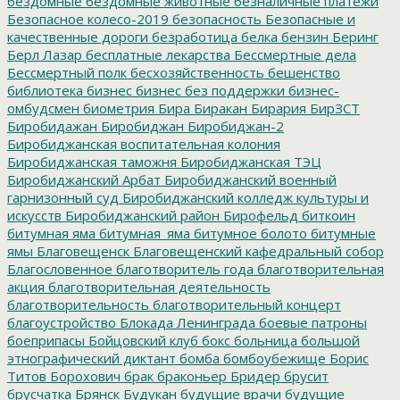
бездомные
бездомные животные
безналичные платежи
Безопасное колесо-2019
безопасность
Безопасные и
качественные дороги
безработица
белка
бензин
Беринг
Берл Лазар
бесплатные лекарства
Бессмертные дела
Бессмертный полк
бесхозяйственность
бешенство
библиотека
бизнес
бизнес без поддержки
бизнес-
омбудсмен
биометрия
Бира
Биракан
Бирария
БирЗСТ
Биробидажан
Биробиджан
Биробиджан-2
Биробиджанская воспитательная колония
Биробиджанская таможня
Биробиджанская ТЭЦ
Биробиджанский Арбат
Биробиджанский военный
гарнизонный суд
Биробиджанский колледж культуры и
искусств
Биробиджанский район
Бирофельд
биткоин
битумная яма
битумная_яма
битумное болото
битумные
ямы
Благовещенск
Благовещенский кафедральный собор
Благословенное
благотворитель года
благотворительная
акция
благотворительная деятельность
благотворительность
благотворительный концерт
благоустройство
Блокада Ленинграда
боевые патроны
боеприпасы
Бойцовский клуб
бокс
больница
большой
этнографический диктант
бомба
бомбоубежище
Борис
Титов
Борохович
брак
браконьер
Бридер
брусит
брусчатка
Брянск
Будукан
будущие врачи
будущие