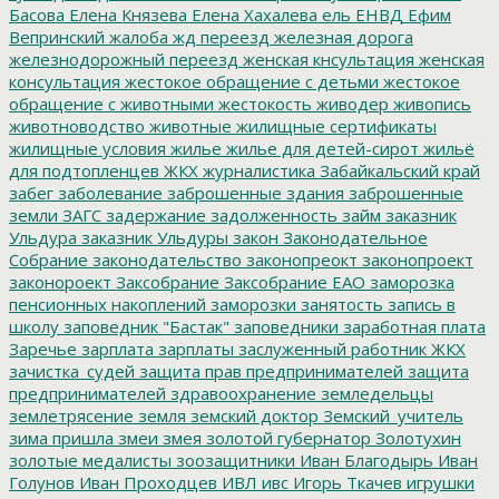
Басова
Елена Князева
Елена Хахалева
ель
ЕНВД
Ефим
Вепринский
жалоба
жд переезд
железная дорога
железнодорожный переезд
женская кнсультация
женская
консультация
жестокое обращение с детьми
жестокое
обращение с животными
жестокость
живодер
живопись
животноводство
животные
жилищные сертификаты
жилищные условия
жилье
жилье для детей-сирот
жильё
для подтопленцев
ЖКХ
журналистика
Забайкальский край
забег
заболевание
заброшенные здания
заброшенные
земли
ЗАГС
задержание
задолженность
займ
заказник
Ульдура
заказник Ульдуры
закон
Законодательное
Собрание
законодательство
законопреокт
законопроект
законороект
Заксобрание
Заксобрание ЕАО
заморозка
пенсионных накоплений
заморозки
занятость
запись в
школу
заповедник "Бастак"
заповедники
заработная плата
Заречье
зарплата
зарплаты
заслуженный работник ЖКХ
зачистка_судей
защита прав предпринимателей
защита
предпринимателей
здравоохранение
земледельцы
землетрясение
земля
земский доктор
Земский_учитель
зима пришла
змеи
змея
золотой губернатор
Золотухин
золотые медалисты
зоозащитники
Иван Благодырь
Иван
Голунов
Иван Проходцев
ИВЛ
ивс
Игорь Ткачев
игрушки