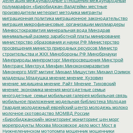
делегация
международные отношения
международный
полумарафон «Биробиджан-Валдгейм»
местные
производители
метеорит
методика
мигранты
миграционная политика
миграционное законодательство
миграция
микрофинансовые_организации
миллиардеры
Минвостокразвития
минеральная вода
Минздрав
минимальный размер заработной платы
минирование
министерство образования и науки РФ
Министерство
просвещения
министр природных ресурсов
Министр
строительства и ЖКХ
Минобороны РФ
Минобрнауки
Минприроды
минпромторг
Минпросвещения
Минстрой
Минтранс
Минтруд
Минфин
Минэкономразвития
Минэнерго
МИР
митинг
Михаил Мишустин
Михаил Озимок
младенцы
Младушка
мнение
мнение_Кузовин
мнение_медицина
мнение_Райт
Мнение_Тиховский
мнение_экономика
мнения
многодетные семьи
многодетные_семьи
мобильная галерея
мобильная связь
мобильное приложение
модельная библиотека
Молодая
Гвардия
молодежный еврейский центр
молодежь
молоко
молочное скотоводство
МОМВД России
«Биробиджанский»
мониторинг
мониторинг цен
морг
морепродукты
Москва
Московское дело
мост
Мост в
Нижнеленинском
мотопомпа
мошенник
мошенники