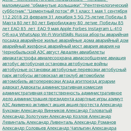
малоимущие
"обманутые дольщики"
"Рентгенологический
субботник"
"Цементный поток"
@
1 класс
1 мая
1 сентября
112
2018
23 февраля
31 декабря
5
5G
75-летие Победы
8
Марта
80 лет
80 лет Биробиджану
80_летие_Победы
85
лет ЕАО
85_лет_ЕАО
9 мая
Apple
Forbes
Instagram
L-410
QR-код
WhatsApp
Wi-Fi
WorldSkills Russia
аборты
аварийная
посадка
аварийное жилье
аварийные дома
аварийный дом
аварийный жилфонд
аварийный мост
авария
авария на
Чернобыльской АЭС
август
Авдалян
авиабилеты
авиакатастрофа
авиалесоохрана
авиасообщение
авиация
автобус
автобусная остановка
автобусные войны
автобусные остановки
автобусные перевозки
автобусный
парк
автобусы
автовокзал
автоклуб
автомобили
автомобиль
автоперевозки
Агада
агитпоезд
аграрии
адвокат
Адвокаты
административная комиссия
административная ответственность
административное
дело
администрация президента
азартные игры
азимут
АЗС
Акименко
активист
акция
акция протеста
Александр
Буксман
Александр Винников
Александр Головатый
Александр Золотухин
Александр Козлов
Александр
Левинталь
Александр Ливенталь
Александр Романов
Александр Соловьев
Александр Чаплыгин
Александра