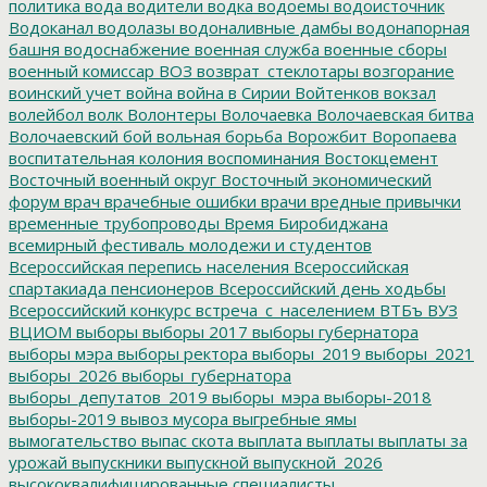
политика
вода
водители
водка
водоемы
водоисточник
Водоканал
водолазы
водоналивные дамбы
водонапорная
башня
водоснабжение
военная служба
военные сборы
военный комиссар
ВОЗ
возврат_стеклотары
возгорание
воинский учет
война
война в Сирии
Войтенков
вокзал
волейбол
волк
Волонтеры
Волочаевка
Волочаевская битва
Волочаевский бой
вольная борьба
Ворожбит
Воропаева
воспитательная колония
воспоминания
Востокцемент
Восточный военный округ
Восточный экономический
форум
врач
врачебные ошибки
врачи
вредные привычки
временные трубопроводы
Время Биробиджана
всемирный фестиваль молодежи и студентов
Всероссийская перепись населения
Всероссийская
спартакиада пенсионеров
Всероссийский день ходьбы
Всероссийский конкурс
встреча_с_населением
ВТБъ
ВУЗ
ВЦИОМ
выборы
выборы 2017
выборы губернатора
выборы мэра
выборы ректора
выборы_2019
выборы_2021
выборы_2026
выборы_губернатора
выборы_депутатов_2019
выборы_мэра
выборы-2018
выборы-2019
вывоз мусора
выгребные ямы
вымогательство
выпас скота
выплата
выплаты
выплаты за
урожай
выпускники
выпускной
выпускной_2026
высококвалифицированные специалисты