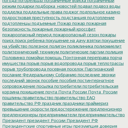
погода
погорельцы
пограничные войска
пограничный
режим
подарки
подборка_новостей
подвал
подвоз воды
подделка
поддельные права
поджог
подпольное казино
подростковая преступность
подстанция
подтопление
подтопленцы
подъемные
Пожар
пожар
пожарная
безопасность
пожарные
пожарный кроссфит
пожароопасный период
пожароопасный сезон
пожары
поиск
поиск ребенка
покушение на дачу взятки
покушение
на убийство
полезное
полигон
поликлиника
полиомиелит
политехнический техникум
политические партии
полиция
Половинко
помойки
помощь
Понтонная переправа
порча
имущества
порыв
порыв водопровода
порыв теплотрассы
порыв трубопровода
посевная
поселок Партизанский
послание Федеральному Собранию
последние звонки
последний звонок
пособие
пособия
постинтернатное
сопровождение
посылка
потребители
потребительская
корзина
похищение
почта
Почта России
Почта_России
пошлины
правительство
правительство ЕАО
правительство РФ
праздник
праздники
праймериз
превышение скорости
предостережение
предпенсионер
предпенсионеры
предприниматели
предпринимательство
Президент
президент России
Президент РФ
Президентские спортивные игры
презумпция доверия