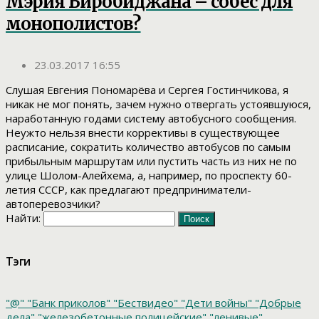
Мэрия Биробиджана – собес для
монополистов?
23.03.2017 16:55
Слушая Евгения Пономарёва и Сергея Гостинчикова, я
никак не мог понять, зачем нужно отвергать устоявшуюся,
наработанную годами систему автобусного сообщения.
Неужто нельзя внести коррективы в существующее
расписание, сократить количество автобусов по самым
прибыльным маршрутам или пустить часть из них не по
улице Шолом-Алейхема, а, например, по проспекту 60-
летия СССР, как предлагают предприниматели-
автоперевозчики?
Найти:
Тэги
"@"
"Банк приколов"
"Бествидео"
"Дети войны"
"Добрые
дела"
"железобетонные полицейские"
"ленивые"