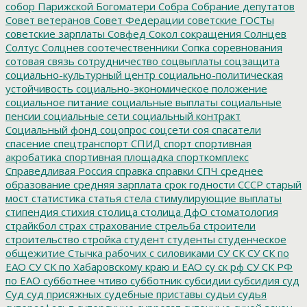
собор Парижской Богоматери
Собра
Собрание депутатов
Совет ветеранов
Совет Федерации
советские ГОСТы
советские зарплаты
Совфед
Сокол
сокращения
Солнцев
Солтус
Солцнев
соотечественники
Сопка
соревнования
сотовая связь
сотрудничество
соцвыплаты
соцзащита
социально-культурный центр
социально-политическая
устойчивость
социально-экономическое положение
социальное питание
социальные выплаты
социальные
пенсии
социальные сети
социальный контракт
Социальный фонд
соцопрос
соцсети
соя
спасатели
спасение
спецтранспорт
СПИД
спорт
спортивная
акробатика
спортивная площадка
спорткомплекс
Справедливая Россия
справка
справки
СПЧ
среднее
образование
средняя зарплата
срок годности
СССР
старый
мост
статистика
статья
стела
стимулирующие выплаты
стипендия
стихия
столица
столица ДфО
стоматология
страйкбол
страх
страхование
стрельба
строители
строительство
стройка
студент
студенты
студенческое
общежитие
Стычка рабочих с силовиками
СУ СК
СУ СК по
ЕАО
СУ СК по Хабаровскому краю и ЕАО
су ск рф
СУ СК РФ
по ЕАО
субботнее чтиво
субботник
субсидии
субсидия
суд
Суд
суд присяжных
судебные приставы
судьи
судья