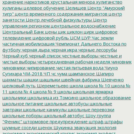
хранение наркотиков
хрустальная менора
хулиганство
хулиганы
целевое обучение
Целищев
Центр "Амурский
тигр"
центр временного содержания мигрантов
центр
занятости
Центр лечебной физкультуры
Центр
управления регионом
центральное водоснабжение
Центральный Банк
цены
цик
циклон
цирк
цифровое
телевидение
цифровой рубль
ЦСМ
ЦУР
Час земли
частичная мобилизация
Чемпионат Дальнего Востока по
футболу
черная дыра
черная икра
черные лесорубы
Черный куб
черный список
честные выборы
честные и
чистые выборы
четырехдневная рабочая неделя
чиновник
чиновники
чипирование
чистая питьевая вода
Чиунэ
Сугихара
ЧМ-2018
ЧП
чс
чума
шампанское
Шапиро
шахматы
шашки
шашлыки
швейная фабрика
Шевченко
шелковый путь
Шереметьево
школа
школа № 10
школа №
11
школа № 4
школа № 9
школы
школьная ярмарка
школьники
школьница из Томсино
школьное образование
школьное питание
школьные автобусы
школьные
завтраки
школьные каникулы
школьные перевозки
школьные поборы
школьный автобус
Шоу группа
"Феникс"
штормовое предупреждение
штраф
штрафы
шумные соседи
щенок
Щукинка
эвакуация
экология
экономика
экономический кризис
экономия
экофест