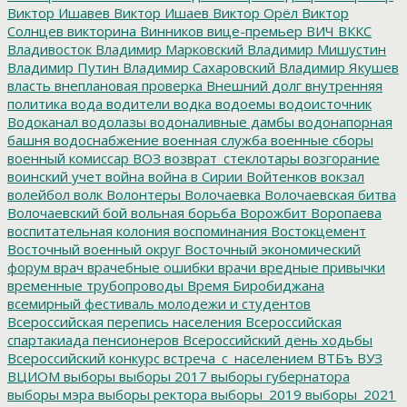
Виктор Ишавев
Виктор Ишаев
Виктор Орёл
Виктор
Солнцев
викторина
Винников
вице-премьер
ВИЧ
ВККС
Владивосток
Владимир Марковский
Владимир Мишустин
Владимир Путин
Владимир Сахаровский
Владимир Якушев
власть
внеплановая проверка
Внешний долг
внутренняя
политика
вода
водители
водка
водоемы
водоисточник
Водоканал
водолазы
водоналивные дамбы
водонапорная
башня
водоснабжение
военная служба
военные сборы
военный комиссар
ВОЗ
возврат_стеклотары
возгорание
воинский учет
война
война в Сирии
Войтенков
вокзал
волейбол
волк
Волонтеры
Волочаевка
Волочаевская битва
Волочаевский бой
вольная борьба
Ворожбит
Воропаева
воспитательная колония
воспоминания
Востокцемент
Восточный военный округ
Восточный экономический
форум
врач
врачебные ошибки
врачи
вредные привычки
временные трубопроводы
Время Биробиджана
всемирный фестиваль молодежи и студентов
Всероссийская перепись населения
Всероссийская
спартакиада пенсионеров
Всероссийский день ходьбы
Всероссийский конкурс
встреча_с_населением
ВТБъ
ВУЗ
ВЦИОМ
выборы
выборы 2017
выборы губернатора
выборы мэра
выборы ректора
выборы_2019
выборы_2021