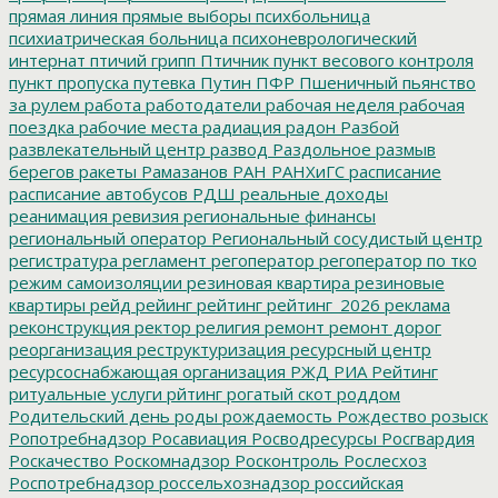
прямая линия
прямые выборы
психбольница
психиатрическая больница
психоневрологический
интернат
птичий грипп
Птичник
пункт весового контроля
пункт пропуска
путевка
Путин
ПФР
Пшеничный
пьянство
за рулем
работа
работодатели
рабочая неделя
рабочая
поездка
рабочие места
радиация
радон
Разбой
развлекательный центр
развод
Раздольное
размыв
берегов
ракеты
Рамазанов
РАН
РАНХиГС
расписание
расписание автобусов
РДШ
реальные доходы
реанимация
ревизия
региональные финансы
региональный оператор
Региональный сосудистый центр
регистратура
регламент
регоператор
регоператор по тко
режим самоизоляции
резиновая квартира
резиновые
квартиры
рейд
рейинг
рейтинг
рейтинг_2026
реклама
реконструкция
ректор
религия
ремонт
ремонт дорог
реорганизация
реструктуризация
ресурсный центр
ресурсоснабжающая организация
РЖД
РИА Рейтинг
ритуальные услуги
рйтинг
рогатый скот
роддом
Родительский день
роды
рождаемость
Рождество
розыск
Ропотребнадзор
Росавиация
Росводресурсы
Росгвардия
Роскачество
Роскомнадзор
Росконтроль
Рослесхоз
Роспотребнадзор
россельхознадзор
российская