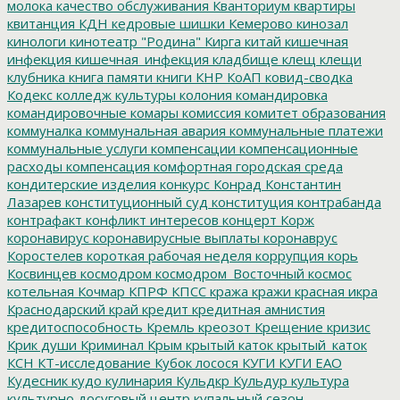
молока
качество обслуживания
Кванториум
квартиры
квитанция
КДН
кедровые шишки
Кемерово
кинозал
кинологи
кинотеатр "Родина"
Кирга
китай
кишечная
инфекция
кишечная_инфекция
кладбище
клещ
клещи
клубника
книга памяти
книги
КНР
КоАП
ковид-сводка
Кодекс
колледж культуры
колония
командировка
командировочные
комары
комиссия
комитет образования
коммуналка
коммунальная авария
коммунальные платежи
коммунальные услуги
компенсации
компенсационные
расходы
компенсация
комфортная городская среда
кондитерские изделия
конкурс
Конрад
Константин
Лазарев
конституционный суд
конституция
контрабанда
контрафакт
конфликт интересов
концерт
Корж
коронавирус
коронавирусные выплаты
коронаврус
Коростелев
короткая рабочая неделя
коррупция
корь
Косвинцев
космодром
космодром_Восточный
космос
котельная
Кочмар
КПРФ
КПСС
кража
кражи
красная икра
Краснодарский край
кредит
кредитная амнистия
кредитоспособность
Кремль
креозот
Крещение
кризис
Крик души
Криминал
Крым
крытый каток
крытый_каток
КСН
КТ-исследование
Кубок лосося
КУГИ
КУГИ ЕАО
Кудесник
кудо
кулинария
Кульдкр
Кульдур
культура
культурно досуговый центр
купальный сезон