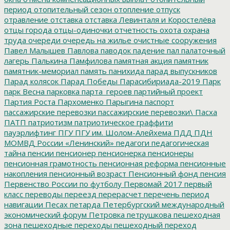
период
отопительный сезон
отопление
отпуск
отравление
отставка
отставка Левинталя и Коростелёва
отцы города
отцы-одиночки
отчетность
охота
охрана
труда
очереди
очередь на жилье
очистные сооружения
Павел Малышев
Павлова
паводок
падение
пал
палаточный
лагерь
Палькина
Памфилова
памятная акция
памятник
памятник-мемориал
память
панихида
парад выпускников
Парад колясок
Парад Победы
Парасибириада-2019
Парк
парк Весна
парковка
парта_героев
партийный проект
Партия Роста
Пархоменко
Парыгина
паспорт
пассажирские перевозки
пассажирские перевозки\
Пасха
ПАТП
патриотизм
патриотическое граффити
пауэрлифтинг
ПГУ
ПГУ им. Шолом-Алейхема
ПДД
ПДН
МОМВД России «Ленинский»
педагоги
педагогическая
тайна
пенсии
пенсионер
пенсионерка
пенсионеры
пенсионная грамотность
пенсионная реформа
пенсионные
накопления
пенсионный возраст
Пенсионный фонд
пенсия
Первенство России по футболу
Первомай 2017
первый
класс
переводы
переезд
перерасчет
перечень
период
навигации
Песах
петарда
Петербургский международный
экономический форум
Петровка
петрушкова
пешеходная
зона
пешеходные переходы
пешеходный переход