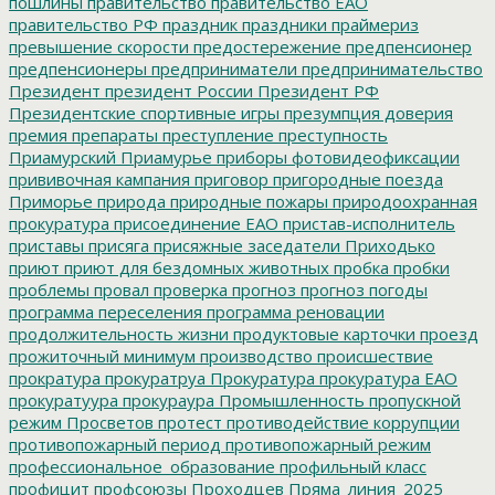
пошлины
правительство
правительство ЕАО
правительство РФ
праздник
праздники
праймериз
превышение скорости
предостережение
предпенсионер
предпенсионеры
предприниматели
предпринимательство
Президент
президент России
Президент РФ
Президентские спортивные игры
презумпция доверия
премия
препараты
преступление
преступность
Приамурский
Приамурье
приборы фотовидеофиксации
прививочная кампания
приговор
пригородные поезда
Приморье
природа
природные пожары
природоохранная
прокуратура
присоединение ЕАО
пристав-исполнитель
приставы
присяга
присяжные заседатели
Приходько
приют
приют для бездомных животных
пробка
пробки
проблемы
провал
проверка
прогноз
прогноз погоды
программа переселения
программа реновации
продолжительность жизни
продуктовые карточки
проезд
прожиточный минимум
производство
происшествие
прократура
прокуратруа
Прокуратура
прокуратура ЕАО
прокуратуура
прокураура
Промышленность
пропускной
режим
Просветов
протест
противодействие коррупции
противопожарный период
противопожарный режим
профессиональное_образование
профильный класс
профицит
профсоюзы
Проходцев
Пряма_линия_2025