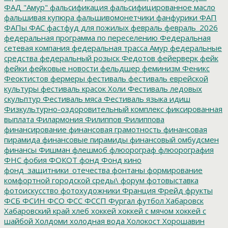
ФАД "Амур"
фальсификация
фальсифицированное масло
фальшивая купюра
фальшивомонетчики
фанфурики
ФАП
ФАПы
ФАС
фастфуд для пожилых
февраль
февраль_2026
федеральная программа по переселению
Федеральная
сетевая компания
федеральная трасса Амур
федеральные
средства
федеральный розыск
Федотов
фейерверк
фейк
фейки
фейковые новости
фельдшер
феминизм
Феникс
Феоктистов
фермеры
фестиваль
фестиваль еврейской
культуры
фестиваль красок Холи
Фестиваль ледовых
скульптур
Фестиваль мяса
Фестиваль языка идиш
Физкультурно-оздоровительный комплекс
фиксированная
выплата
Филармония
Филиппов
Филиппова
финансирование
финансовая грамотность
финансовая
пирамида
финансовые пирамиды
финансовый омбудсмен
финансы
Фишман
флешмоб
флюорограф
флюорография
ФНС
фобия
ФОКОТ
фонд
Фонд кино
фонд_защитники_отечества
фонтаны
формирование
комфортной городской среды\
форум
фотовыставка
фотоискусство
фотохудожники
Франция
Фрейд
фрукты
ФСБ
ФСИН
ФСО
ФСС
ФССП
Фургал
футбол
Хабаровск
Хабаровский край
хлеб
хоккей
хоккей с мячом
хоккей с
шайбой
Холдоми
холодная вода
Холокост
Хорошавин