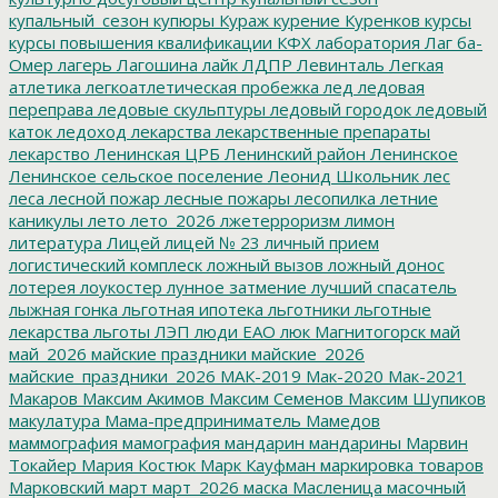
купальный_сезон
купюры
Кураж
курение
Куренков
курсы
курсы повышения квалификации
КФХ
лаборатория
Лаг ба-
Омер
лагерь
Лагошина
лайк
ЛДПР
Левинталь
Легкая
атлетика
легкоатлетическая пробежка
лед
ледовая
переправа
ледовые скульптуры
ледовый городок
ледовый
каток
ледоход
лекарства
лекарственные препараты
лекарство
Ленинская ЦРБ
Ленинский район
Ленинское
Ленинское сельское поселение
Леонид Школьник
лес
леса
лесной пожар
лесные пожары
лесопилка
летние
каникулы
лето
лето_2026
лжетерроризм
лимон
литература
Лицей
лицей № 23
личный прием
логистический комплеск
ложный вызов
ложный донос
лотерея
лоукостер
лунное затмение
лучший спасатель
лыжная гонка
льготная ипотека
льготники
льготные
лекарства
льготы
ЛЭП
люди ЕАО
люк
Магнитогорск
май
май_2026
майские праздники
майские_2026
майские_праздники_2026
МАК-2019
Мак-2020
Мак-2021
Макаров
Максим Акимов
Максим Семенов
Максим Шупиков
макулатура
Мама-предприниматель
Мамедов
маммография
мамография
мандарин
мандарины
Марвин
Токайер
Мария Костюк
Марк Кауфман
маркировка товаров
Марковский
март
март_2026
маска
Масленица
масочный