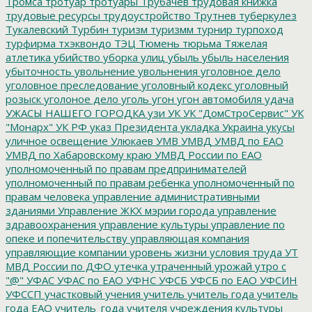
Тромса
тротуар
тротуары
Трубачев
трудовая книжка
трудовые ресурсы
трудоустройство
Трутнев
туберкулез
Тукалевский
Турбин
туризм
туризмм
турнир
турпоход
турфирма
тхэквондо
ТЭЦ
Тюмень
тюрьма
Тяжелая
атлетика
убийство
уборка улиц
убыль
убыль населения
убыточность
увольнение
увольнения
уголовное дело
уголовное преследование
уголовный кодекс
уголовный
розыск
уголоное дело
уголь
угон
угон автомобиля
удача
УЖАСЫ НАШЕГО ГОРОДКА
узи
УК
УК "ДомСтроСервис"
УК
"Монарх"
УК РФ
указ Президента
укладка
Украина
укусы
уличное освещение
Улюкаев
УМВ
УМВД
УМВД по ЕАО
УМВД по Хабаровскому краю
УМВД России по ЕАО
уполномоченный по правам предпринимателей
уполномоченный по правам ребенка
уполномоченный по
правам человека
управление административными
зданиями
Управление ЖКХ мэрии города
управление
здравоохранения
управление культуры
управление по
опеке и попечительству
управляющая компания
управляющие компании
уровень жизни
условия труда
УТ
МВД России по ДФО
утечка
утраченный урожай
утро с
"@"
УФАС
УФАС по ЕАО
УФНС
УФСБ
УФСБ по ЕАО
УФСИН
УФССП
участковый
учения
учитель
учитель года
учитель
года ЕАО
учитель_года
учителя
учреждения культуры