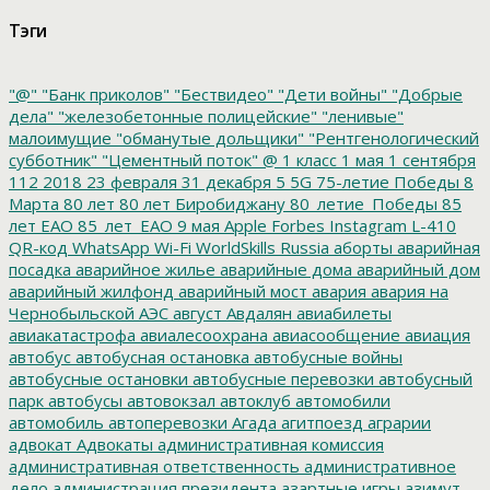
Тэги
"@"
"Банк приколов"
"Бествидео"
"Дети войны"
"Добрые
дела"
"железобетонные полицейские"
"ленивые"
малоимущие
"обманутые дольщики"
"Рентгенологический
субботник"
"Цементный поток"
@
1 класс
1 мая
1 сентября
112
2018
23 февраля
31 декабря
5
5G
75-летие Победы
8
Марта
80 лет
80 лет Биробиджану
80_летие_Победы
85
лет ЕАО
85_лет_ЕАО
9 мая
Apple
Forbes
Instagram
L-410
QR-код
WhatsApp
Wi-Fi
WorldSkills Russia
аборты
аварийная
посадка
аварийное жилье
аварийные дома
аварийный дом
аварийный жилфонд
аварийный мост
авария
авария на
Чернобыльской АЭС
август
Авдалян
авиабилеты
авиакатастрофа
авиалесоохрана
авиасообщение
авиация
автобус
автобусная остановка
автобусные войны
автобусные остановки
автобусные перевозки
автобусный
парк
автобусы
автовокзал
автоклуб
автомобили
автомобиль
автоперевозки
Агада
агитпоезд
аграрии
адвокат
Адвокаты
административная комиссия
административная ответственность
административное
дело
администрация президента
азартные игры
азимут