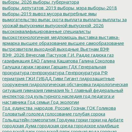
выборы_2026
выборы_губернатора
выборы_депутатов_2019
выборы_мэра
выборы-2018
выборы-2019
вывоз мусора
выгребные ямы
вымогательство
выпас скота
выплата
выплаты
выплаты за
урожай
выпускники
выпускной
выпускной_2026
высококвалифицированные специалисты
высокотехнологичная_медпомощь
выставка
выставка-
ярмарка
высшее образование
высшее самообразование
вытрезвители
выходной
выходные
Вьетнам
ВЭФ
ВЭФ_2026
Вячеслав Пастухов
Г.И. Радде
гадюка
газ
газификация ЕАО
Галина Кашапова
Галина Соколова
Галушка
гараж
гаражи
Гаршин
ГДК
Генеральная
прокуратура
генпрокуратура
Генпрокуратура РФ
гериатрия
ГЖИ
ГИБДД
Гиви
Гигант
гидрозащитные
сооружения
гидрологическая обстановка
гидрологическая
ситуация
гимназия
гимназия № 1
главный федеральный
инспектор
год культурного наследия
год педагога и
наставника
Год семьи
Год экологии
Год_единства_народов_России
Гознак
ГОК
Голикова
Головатый
гололед
голосование
голубая сорока
Гольдштейн
гомеопатия
Гордума
горки
горки на Арбате
городская Дума
городская среда
городское кладбище
городской парк
городской пляж
горячая вода
горячая