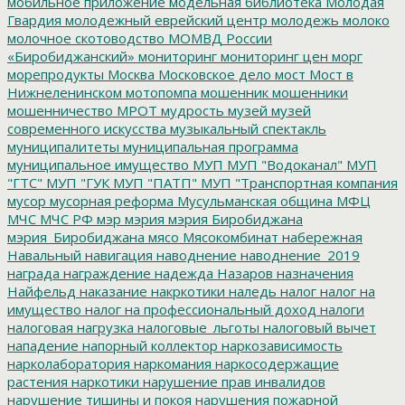
мобильное приложение
модельная библиотека
Молодая
Гвардия
молодежный еврейский центр
молодежь
молоко
молочное скотоводство
МОМВД России
«Биробиджанский»
мониторинг
мониторинг цен
морг
морепродукты
Москва
Московское дело
мост
Мост в
Нижнеленинском
мотопомпа
мошенник
мошенники
мошенничество
МРОТ
мудрость
музей
музей
современного искусства
музыкальный спектакль
муниципалитеты
муниципальная программа
муниципальное имущество
МУП
МУП "Водоканал"
МУП
"ГТС"
МУП "ГУК
МУП "ПАТП"
МУП "Транспортная компания
мусор
мусорная реформа
Мусульманская община
МФЦ
МЧС
МЧС РФ
мэр
мэрия
мэрия Биробиджана
мэрия_Биробиджана
мясо
Мясокомбинат
набережная
Навальный
навигация
наводнение
наводнение_2019
награда
награждение
надежда
Назаров
назначения
Найфельд
наказание
накркотики
наледь
налог
налог на
имущество
налог на профессиональный доход
налоги
налоговая нагрузка
налоговые_льготы
налоговый вычет
нападение
напорный коллектор
наркозависимость
нарколаборатория
наркомания
наркосодержащие
растения
наркотики
нарушение прав инвалидов
нарушение тишины и покоя
нарушения пожарной