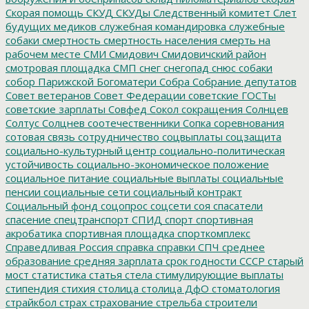
Скорая помощь
СКУД
СКУДы
Следственный комитет
Слет
будущих медиков
служебная командировка
служебные
собаки
смертность
смертность населения
смерть на
рабочем месте
СМИ
Смидович
Смидовичский район
смотровая площадка
СМП
снег
снегопад
снюс
собаки
собор Парижской Богоматери
Собра
Собрание депутатов
Совет ветеранов
Совет Федерации
советские ГОСТы
советские зарплаты
Совфед
Сокол
сокращения
Солнцев
Солтус
Солцнев
соотечественники
Сопка
соревнования
сотовая связь
сотрудничество
соцвыплаты
соцзащита
социально-культурный центр
социально-политическая
устойчивость
социально-экономическое положение
социальное питание
социальные выплаты
социальные
пенсии
социальные сети
социальный контракт
Социальный фонд
соцопрос
соцсети
соя
спасатели
спасение
спецтранспорт
СПИД
спорт
спортивная
акробатика
спортивная площадка
спорткомплекс
Справедливая Россия
справка
справки
СПЧ
среднее
образование
средняя зарплата
срок годности
СССР
старый
мост
статистика
статья
стела
стимулирующие выплаты
стипендия
стихия
столица
столица ДфО
стоматология
страйкбол
страх
страхование
стрельба
строители