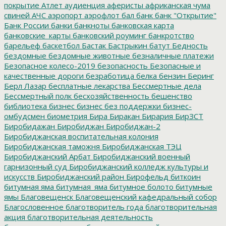
покрытие
Атлет
аудиенция
аферисты
африканская чума
свиней
АЧС
аэропорт
аэрофлот
бал
банк
банк "Открытие"
Банк России
банки
банкноты
банковская карта
банковские_карты
банковский роуминг
банкротство
барельеф
баскетбол
Бастак
Бастрыкин
батут
Бедность
бездомные
бездомные животные
безналичные платежи
Безопасное колесо-2019
безопасность
Безопасные и
качественные дороги
безработица
белка
бензин
Беринг
Берл Лазар
бесплатные лекарства
Бессмертные дела
Бессмертный полк
бесхозяйственность
бешенство
библиотека
бизнес
бизнес без поддержки
бизнес-
омбудсмен
биометрия
Бира
Биракан
Бирария
БирЗСТ
Биробидажан
Биробиджан
Биробиджан-2
Биробиджанская воспитательная колония
Биробиджанская таможня
Биробиджанская ТЭЦ
Биробиджанский Арбат
Биробиджанский военный
гарнизонный суд
Биробиджанский колледж культуры и
искусств
Биробиджанский район
Бирофельд
биткоин
битумная яма
битумная_яма
битумное болото
битумные
ямы
Благовещенск
Благовещенский кафедральный собор
Благословенное
благотворитель года
благотворительная
акция
благотворительная деятельность