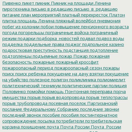
Пивенко
пикет
пикник
Пикник на площади Ленина
пиротехника
письмо в редакцию
письмо_в_редакцию
питание
план мероприятий
платный перекресток
Платон
плитка
площадь Ленина
пляжный волейбол
пневмония
побег из колонии
побои
повышение пенсионного возраста
погода
погорельцы
пограничные войска
пограничный
режим
подарки
подборка_новостей
подвал
подвоз воды
подделка
поддельные права
поджог
подпольное казино
подростковая преступность
подстанция
подтопление
подтопленцы
подъемные
пожар
Пожар
пожарная
безопасность
пожарные
пожарный кроссфит
пожароопасный период
пожароопасный сезон
пожары
поиск
поиск ребенка
покушение на дачу взятки
покушение
на убийство
полезное
полигон
поликлиника
полиомиелит
политехнический техникум
политические партии
полиция
Половинко
помойки
помощь
Понтонная переправа
порча
имущества
порыв
порыв водопровода
порыв теплотрассы
порыв трубопровода
посевная
поселок Партизанский
послание Федеральному Собранию
последние звонки
последний звонок
пособие
пособия
постинтернатное
сопровождение
посылка
потребители
потребительская
корзина
похищение
почта
Почта России
Почта_России