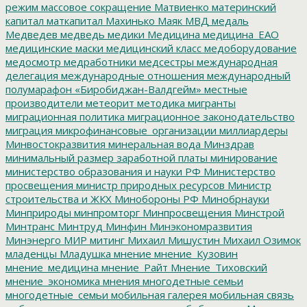
режим
массовое сокращение
Матвиенко
материнский
капитал
маткапитал
Махинько
Маяк
МВД
медаль
Медведев
медведь
медики
Медицина
медицина_ЕАО
медицинские маски
медицинский класс
медоборудование
медосмотр
медработники
медсестры
международная
делегация
международные отношения
международный
полумарафон «Биробиджан-Валдгейм»
местные
производители
метеорит
методика
мигранты
миграционная политика
миграционное законодательство
миграция
микрофинансовые_организации
миллиардеры
Минвостокразвития
минеральная вода
Минздрав
минимальный размер заработной платы
минирование
министерство образования и науки РФ
Министерство
просвещения
министр природных ресурсов
Министр
строительства и ЖКХ
Минобороны РФ
Минобрнауки
Минприроды
минпромторг
Минпросвещения
Минстрой
Минтранс
Минтруд
Минфин
Минэкономразвития
Минэнерго
МИР
митинг
Михаил Мишустин
Михаил Озимок
младенцы
Младушка
мнение
мнение_Кузовин
мнение_медицина
мнение_Райт
Мнение_Тиховский
мнение_экономика
мнения
многодетные семьи
многодетные_семьи
мобильная галерея
мобильная связь