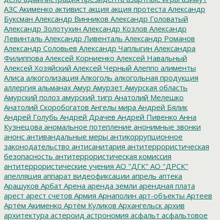
АЗС
Акименко
активист
акция
акция протеста
Александр
Буксман
Александр Винников
Александр Головатый
Александр Золотухин
Александр Козлов
Александр
Левинталь
Александр Ливенталь
Александр Романов
Александр Соловьев
Александр Чаплыгин
Александра
Филиппова
Алексей Корниенко
Алексей Навальный
Алексей Хозяйский
Алексей Черный
Алеппо
алименты
Алиса
алкоголизация
Алкоголь
алкогольная продукция
аллергия
альманах
Амур
Амурзет
Амурская область
Амурский полоз
амурский тигр
Анатолий Мелешко
Анатолий Скоробогатов
Ангелы мира
Андрей Бялик
Андрей Голубь
Андрей Драчев
Андрей Пивенко
Анна
Кузнецова
аномальное потепление
анонимные звонки
анонс
антивандальные меры
антикоррупционное
законодательство
антисанитария
антитеррористическая
безопасность
антитеррористическая комиссия
антитеррористические учения
АО "ДГК"
АО "ДРСК"
апелляция
аппарат видеофиксации
апрель
аптека
Арашуков
Арбат
Арена
аренда земли
арендная плата
арест
арест счетов
Армия
Арнаполин
арт-объекты
Артеев
Артём Акименко
Артём Куликов
Архангельск
архив
архитектура
астероид
астрономия
асфальт
асфальтовое