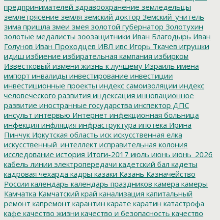
предпринимателей
здравоохранение
земледельцы
землетрясение
земля
земский доктор
Земский_учитель
зима пришла
змеи
змея
золотой губернатор
Золотухин
золотые медалисты
зоозащитники
Иван Благодырь
Иван
Голунов
Иван Проходцев
ИВЛ
ивс
Игорь Ткачев
игрушки
идиш
избиение
избирательная кампания
избирком
Известковый
измени жизнь к лучшему
Израиль
имена
импорт
инвалиды
инвестирование
инвестиции
инвестиционные проекты
индекс самоизоляции
индекс
человеческого развития
индексация
инновационное
развитие
иностранные государства
инспектор ДПС
инсульт
интервью
Интернет
инфекционная больница
инфекция
инфляция
инфраструктура
ипотека
Ирина
Пинчук
Иркутская область
иск
искусственная елка
искусственный_интеллект
исправительная колония
исследование
история
Итоги-2017
июль
июнь
июнь_2026
кабель линии электропередачи
кадетский бал
кадеты
кадровая чехарда
кадры
казаки
Казань
Казначейство
России
календарь
календарь праздников
камера
камеры
Камчатка
Камчатский край
канализация
капитальный
ремонт
капремонт
карантин
карате
каратин
катастрофа
кафе
качество жизни
качество и безопасность
качество