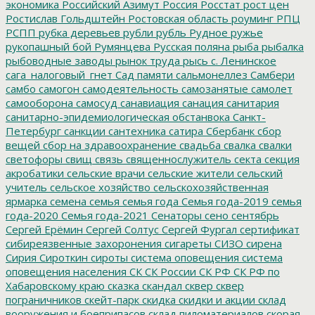
экономика
Российский Азимут
Россия
Росстат
рост цен
Ростислав Гольдштейн
Ростовская область
роуминг
РПЦ
РСПП
рубка деревьев
рубли
рубль
Рудное
ружье
рукопашный бой
Румянцева
Русская поляна
рыба
рыбалка
рыбоводные заводы
рынок труда
рысь
с. Ленинское
сага_налоговый_гнет
Сад памяти
сальмонеллез
Самбери
самбо
самогон
самодеятельность
самозанятые
самолет
самооборона
самосуд
санавиация
санация
санитария
санитарно-эпидемиологическая обстанвока
Санкт-
Петербург
санкции
сантехника
сатира
Сбербанк
сбор
вещей
сбор на здравоохранение
свадьба
свалка
свалки
светофоры
свищ
связь
священнослужитель
секта
секция
акробатики
сельские врачи
сельские жители
сельский
учитель
сельское хозяйство
сельскохозяйственная
ярмарка
семена
семья
семья года
Семья года-2019
семья
года-2020
Семья года-2021
Сенаторы
сено
сентябрь
Сергей Ерёмин
Сергей Солтус
Сергей Фургал
сертификат
сибиреязвенные захоронения
сигареты
СИЗО
сирена
Сирия
Сироткин
сироты
система оповещения
система
оповещения населения
СК
СК России
СК РФ
СК РФ по
Хабаровскому краю
сказка
скандал
сквер
сквер
пограничников
скейт-парк
скидка
скидки и акции
склад
вооружения и боеприпасов
склад пиломатериалов
скорая