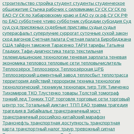
строительство
стройка
студент
студенты
студенческое
общежитие
Стычка рабочих с силовиками
СУ СК
СУ СК по
ЕАО
СУ СК по Хабаровскому краю и ЕАО
су ск рф
СУ СК РФ
по ЕАО
субботнее чтиво
субботник
субсидии
субсидия
Суд
суд
суд присяжных
судебные приставы
судьи
судья
суперасфальт
суперлуние
суррогат
суточные
сухой закон
сход вагонов
Счетная палата
Счетная палата Биробиджана
США
тайфун
таможня
Тарасенко
ТАРИ
тарифы
Татьяна
Гладких
Тафи-диагностика
театр
текстильная
телемедицинские технологии
теневая зарплата
теневая
экономика
тепловоз
тепловые сети
тепловычислитель
Теплоозёрск
Теплоозерск
Теплоозёрская ЦРБ
Теплоозерский цементный завод
теплосбыт
теплотрасса
территория действий
терроризм
техника
технологии
технологический_техникум
технопарк
тигр
ТИК
Тимченко
Тихомиров
ТКО
Тлустенко
товары
Толстой
томограф
тонкий лед
Тонких
ТОР
торговля
торговые сети
торговый
центр
тос
Тотальный диктант
ТПП ЕАО
травма
трагедия
трагедия в Забайкалье
трансграничный мост
трансграничный российско-китайский марафон
Транснефть
транспортная доступность
транспортная
карта
транспортный налог
траур
тревожный сигнал