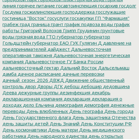
линия
горячее питание
госавтоинспекция
госархив
госдолг
Госдума
госжилинспекция
господдержка
госслужащие
гостиница "Восток"
госуслуги
госхакупки
ГП "Фармация"
грабеж
град
граница
грант
график подвоза воды
график
работы
Григорий Волохов
Грипп
Грудинин
грунтовые
воды
грязная вода
ГТО
губернатор
губернатор
Гольдштейн
губернатор ЕАО
ГУК
Гулягин
Д
давление на
предпринимателей
дайджест
Дальневосточная
оперативная таможня
Дальневосточная энергетическая
компания
Дальневосточное ГУ Банка России
дальневосточный гектар
Дальний Восток
Дальсельмаш
дамба
дачное расписание
дачные перевозки
дачный_сезон_2026
ДВЖД
Движение общественный
контроль
двор
Дворы
ДГК
дебош
дебошир
дедовщина
Деева
дежурные группы
дезинфекция
декабрь
декларационная компания
декларация
декларация о
доходах
дело Ельчина
демография
демогрфия
денежные
переводы
День влюбленных
День географа
День города
День Государственного флага
День защитника Отечества
день защиты детей
День Знаний
День Конституции РФ
День космонавтики
День матери
День медицинского
работника
День народного единства
день открытых