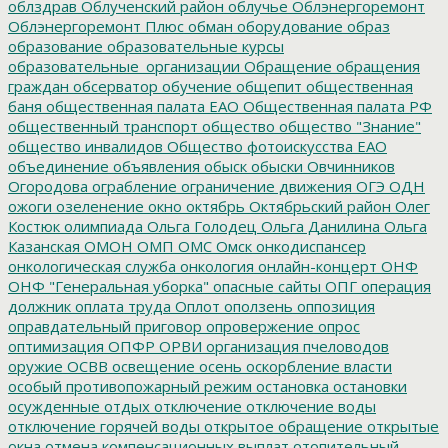
облздрав
Облученский район
облучье
Облэнергоремонт
Облэнергоремонт Плюс
обман
оборудование
образ
образование
образовательные курсы
образовательные_организации
Обращение
обращения
граждан
обсерватор
обучение
общепит
общественная
баня
общественная палата ЕАО
Общественная палата РФ
общественный транспорт
общество
общество "Знание"
общество инвалидов
Общество фотоискусства ЕАО
объединение
объявления
обыск
обыски
Овчинников
Огородова
ограбление
ограничение движения
ОГЭ
ОДН
ожоги
озеленение
окно
октябрь
Октябрьский район
Олег
Костюк
олимпиада
Ольга Голодец
Ольга Данилина
Ольга
Казанская
ОМОН
ОМП
ОМС
Омск
онкодиспансер
онкологическая служба
онкология
онлайн-концерт
ОНФ
ОНФ "Генеральная уборка"
опасные сайты
ОПГ
операция
должник
оплата труда
Оплот
оползень
оппозиция
оправдательный приговор
опровержение
опрос
оптимизация
ОПФР
ОРВИ
организация пчеловодов
оружие
ОСВВ
освещение
осень
оскорбление власти
особый противопожарный режим
остановка
остановки
осужденные
отдых
отключение
отключение воды
отключение горячей воды
открытое обращение
открытые
окна
отмена компенсационных выплат
отопительный