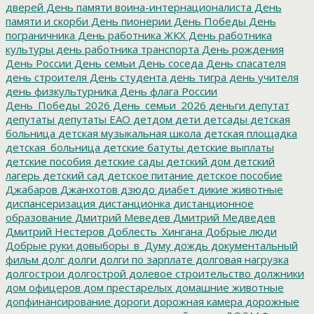
дверей
День памяти воина-интернационалиста
День
памяти и скорби
День пионерии
День Победы
День
пограничника
День работника ЖКХ
День работника
культуры
день работника транспорта
День рождения
День России
День семьи
День соседа
День спасателя
день строителя
День студента
день тигра
день учителя
день физкультурника
День флага России
День_Победы_2026
День_семьи_2026
деньги
депутат
депутаты
депутаты ЕАО
детдом
дети
детсады
детская
больница
детская музыкальная школа
детская площадка
детская_больница
детские батуты
детские выплаты
детские пособия
детские сады
детский дом
детский
лагерь
детский сад
детское питание
детское пособие
Джабаров
Джанхотов
дзюдо
диабет
дикие животные
диспансеризация
дистанционка
дистанционное
образование
Дмитрий Меведев
Дмитрий Медведев
Дмитрий Нестеров
Доблесть_Хингана
Добрые люди
Добрые руки
довыборы_в_Думу
дождь
документальный
фильм
долг
долги
долги по зарплате
долговая нагрузка
долгострои
долгострой
долевое строительство
должники
дом офицеров
дом престарелых
домашние животные
допфинансирование
дороги
дорожная камера
дорожные