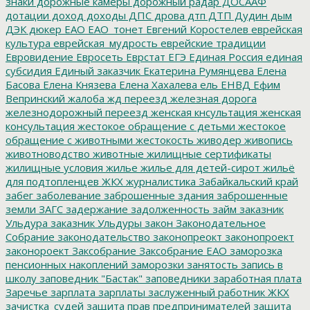
знаки
дорожные камеры
дорожный радар
ДОСААФ
дотации
доход
доходы
ДПС
дрова
дтп
ДТП
Дудин
дым
ДЭК
дюкер
ЕАО
ЕАО_тонет
Евгений Коростелев
еврейская
культура
еврейская_мудрость
еврейские традиции
Евровидение
Евросеть
Еврстат
ЕГЭ
Единая Россия
единая
субсидия
Единый заказчик
Екатерина Румянцева
Елена
Басова
Елена Князева
Елена Хахалева
ель
ЕНВД
Ефим
Вепринский
жалоба
жд переезд
железная дорога
железнодорожный переезд
женская кнсультация
женская
консультация
жестокое обращение с детьми
жестокое
обращение с животными
жестокость
живодер
живопись
животноводство
животные
жилищные сертификаты
жилищные условия
жилье
жилье для детей-сирот
жильё
для подтопленцев
ЖКХ
журналистика
Забайкальский край
забег
заболевание
заброшенные здания
заброшенные
земли
ЗАГС
задержание
задолженность
займ
заказник
Ульдура
заказник Ульдуры
закон
Законодательное
Собрание
законодательство
законопреокт
законопроект
законороект
Заксобрание
Заксобрание ЕАО
заморозка
пенсионных накоплений
заморозки
занятость
запись в
школу
заповедник "Бастак"
заповедники
заработная плата
Заречье
зарплата
зарплаты
заслуженный работник ЖКХ
зачистка_судей
защита прав предпринимателей
защита