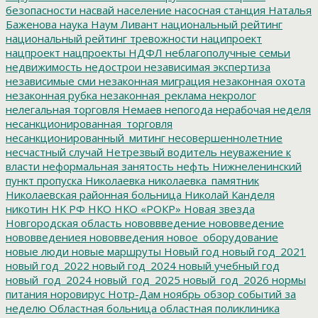
безопасности
насвай
население
насосная станция
Наталья
Баженова
наука
Наум Ливант
национальный рейтинг
национальный рейтинг тревожности
наципроект
нацпроект
нацпроекты
НДФЛ
неблагополучные семьи
недвижимость
недострои
независимая экспертиза
независимые сми
незаконная миграция
незаконная охота
незаконная рубка
незаконная_реклама
некролог
нелегальная торговля
Немаев
непогода
нерабочая неделя
несанкционированная_торговля
несанкционированный_митинг
несовершеннолетние
несчастный случай
Нетрезвый водитель
неуважение к
власти
неформальная занятость
нефть
Нижнеленинский
пункт пропуска
Николаевка
николаевка_памятник
Николаевская районная больница
Николай Канделя
никотин
НК РФ
НКО
НКО «РОКР»
Новая звезда
Новгородская область
нововвведение
нововведение
нововведениея
нововведения
новое_оборудование
новые люди
новые маршруты
Новый год
новый год_2021
новый год_2022
новый год_2024
новый учебный год
новый_год_2024
новый_год_2025
новый_год_2026
нормы
питания
норовирус
Нотр-Дам
ноябрь
обзор событий за
неделю
Областная больница
областная поликлиника