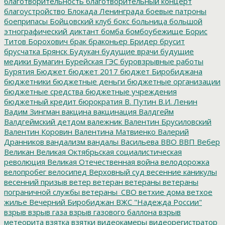
благотворительность
благотворительный концерт
благоустройство
Блокада Ленинграда
боевые патроны
боеприпасы
Бойцовский клуб
бокс
больница
большой
этнографический диктант
бомба
бомбоубежище
Борис
Титов
Борохович
брак
браконьер
Бридер
брусит
брусчатка
Брянск
Будукан
будущие врачи
будущие
медики
Бумагин
Бурейская ГЭС
буровзрывные работы
Бурятия
Бюджет
бюджет 2017
бюджет Биробиджана
бюджетники
бюджетные деньги
бюджетные организации
бюджетные средства
бюджетные учреждения
бюджетный кредит
бюрократия
В. Путин
В.И. Ленин
Вадим Зингман
вакцина
вакцинация
Валдгейм
Валдгеймский детдом
валежник
Валентин Брусиловский
Валентин Коровин
Валентина Матвиенко
Валерий
Дранников
вандализм
вандалы
Васильева
ВВО
ВВП
Вебер
Великан
Великая Октябрьская социалистическая
революция
Великая Отечественная война
велодорожка
велопробег
велосипед
Верховный суд
весенние каникулы
весенний призыв
ветер
ветеран
ветераны
ветераны
пограничной службы
ветераны_СВО
ветхие дома
ветхое
жилье
Вечерний Биробиджан
ВЖС "Надежда России"
взрыв
взрыв газа
взрыв газового баллона
взрыв
метеорита
взятка
взятки
видеокамеры
видеорегистратор