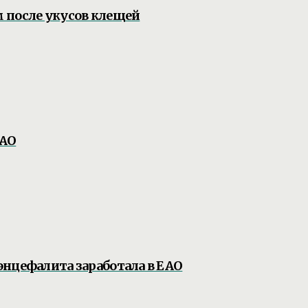
 после укусов клещей
ЕАО
нцефалита заработала в ЕАО