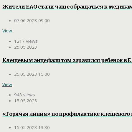
Жители ЕАО стали чаще обращаться к медикам
07.06.2023 09:00
View
1217 views
25.05.2023
Клещевым энцефалитом заразился ребенок в 
25.05.2023 15:00
View
948 views
15.05.2023
«Горячая линия» по профилактике клещевого э
15.05.2023 13:30