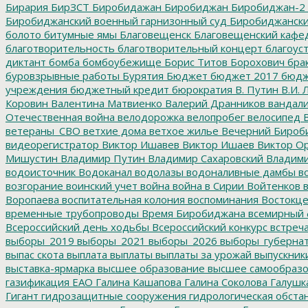
Бирария
БирЗСТ
Биробидажан
Биробиджан
Биробиджан-2
Биробиджанский военный гарнизонный суд
Биробиджанский
болото
битумные ямы
Благовещенск
Благовещенский кафе
благотворительность
благотворительный концерт
благоус
диктант
бомба
бомбоубежище
Борис Титов
Борохович
бра
буровзрывные работы
Бурятия
Бюджет
бюджет 2017
бюдж
учреждения
бюджетный кредит
бюрократия
В. Путин
В.И. 
Коровин
Валентина Матвиенко
Валерий Дранников
вандал
Отечественная война
велодорожка
велопробег
велосипед
В
ветераны_СВО
ветхие дома
ветхое жилье
Вечерний Бироб
видеорегистратор
Виктор Ишавев
Виктор Ишаев
Виктор О
Мишустин
Владимир Путин
Владимир Сахаровский
Владими
водоисточник
Водоканал
водолазы
водоналивные дамбы
во
возгорание
воинский учет
война
война в Сирии
Войтенков
в
Воропаева
воспитательная колония
воспоминания
Востокц
временные трубопроводы
Время Биробиджана
всемирный 
Всероссийский день ходьбы
Всероссийский конкурс
встреч
выборы_2019
выборы_2021
выборы_2026
выборы_губерна
выпас скота
выплата
выплаты
выплаты за урожай
выпускник
выставка-ярмарка
высшее образование
высшее самообразо
газификация ЕАО
Галина Кашапова
Галина Соколова
Галушк
Гигант
гидрозащитные сооружения
гидрологическая обста