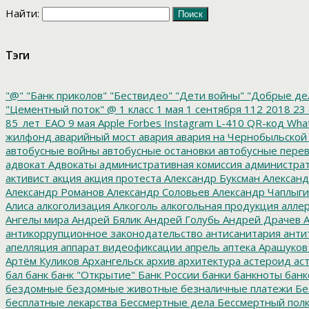
Найти:
Тэги
"@"
"Банк приколов"
"Бествидео"
"Дети войны"
"Добрые де
"Цементный поток"
@
1 класс
1 мая
1 сентября
112
2018
23 
85_лет_ЕАО
9 мая
Apple
Forbes
Instagram
L-410
QR-код
Wha
жилфонд
аварийный мост
авария
авария на Чернобыльской
автобусные войны
автобусные остановки
автобусные перев
адвокат
Адвокаты
административная комиссия
администрат
активист
акция
акция протеста
Александр Буксман
Александ
Александр Романов
Александр Соловьев
Александр Чаплыг
Алиса
алкоголизация
Алкоголь
алкогольная продукция
аллер
Ангелы мира
Андрей Бялик
Андрей Голубь
Андрей Драчев
А
антикоррупционное законодательство
антисанитария
анти
апелляция
аппарат видеофиксации
апрель
аптека
Арашуков
Артём Куликов
Архангельск
архив
архитектура
астероид
ас
бал
банк
банк "Открытие"
Банк России
банки
банкноты
банк
бездомные
бездомные животные
безналичные платежи
Бе
бесплатные лекарства
Бессмертные дела
Бессмертный пол