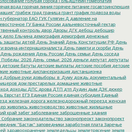
олосование
голубая сорока
Гольдштейн
гомеопатия
ячая вода
горячая линия
горячее питание
госавтоинспекция
мация"
грабеж
град
граница
грант
график подвоза воды
н
губернатор ЕАО
ГУК
Гулягин
Д
давление на
восточное ГУ Банка России
дальневосточный гектар
твенный контроль
двор
Дворы
ДГК
дебош
дебошир
х
дело Ельчина
демография
демогрфия
денежные
ь защиты детей
День Знаний
День Конституции РФ
День
и воина-интернационалиста
День памяти и скорби
День
День рождения
День России
День семьи
День соседа
_Победы_2026
День_семьи_2026
деньги
депутат
депутаты
а
детские батуты
детские выплаты
детские пособия
детские
кие животные
диспансеризация
дистанционка
и
Добрые руки
довыборы_в_Думу
дождь
документальный
фицеров
дом престарелых
домашние животные
ход
доходы
ДПС
дрова
ДТП
дтп
Дудин
дым
ДЭК
дюкер
ть
Еврстат
ЕГЭ
Единая Россия
единая субсидия
Единый
езд
железная дорога
железнодорожный переезд
женская
дер
живопись
животноводство
животные
жилищные
ий край
забег
заболевание
заброшенные здания
 Собрание
законодательство
законопреокт
законопроект
ведник "Бастак"
заповедники
заработная плата
Заречье
лей
здравоохранение
земледельцы
землетрясение
земля