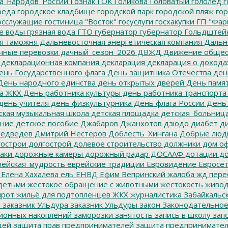
а_народов_России
Гознак
ГОК
Голикова
Головатый
гололед
г
реда
городское кладбище
городской парк
городской пляж
гор
осслужащие
гостиница "Восток"
госуслуги
госхакупки
ГП "Фар
е воды
грязная вода
ГТО
губернатор
губернатор Гольдштей
я таможня
Дальневосточная энергетическая компания
Дальне
чные перевозки
дачный_сезон_2026
ДВЖД
Движение общес
декларационная компания
декларация
декларация о дохода
нь Государственного флага
День защитника Отечества
ден
ень народного единства
день открытых дверей
День памят
а ЖКХ
День работника культуры
день работника транспорта
день учителя
день физкультурника
День флага России
День
ская музыкальная школа
детская площадка
детская_больниц
ание
детское пособие
Джабаров
Джанхотов
дзюдо
диабет
ди
едведев
Дмитрий Нестеров
Доблесть_Хингана
Добрые люд
острои
долгострой
долевое строительство
должники
дом о
аки
дорожные камеры
дорожный радар
ДОСААФ
дотации
до
ейская_мудрость
еврейские традиции
Евровидение
Евросе
Елена Хахалева
ель
ЕНВД
Ефим Вепринский
жалоба
жд пере
детьми
жестокое обращение с животными
жестокость
живо
ирот
жильё для подтопленцев
ЖКХ
журналистика
Забайкальск
м
заказник Ульдура
заказник Ульдуры
закон
Законодательное
ионных накоплений
заморозки
занятость
запись в школу
запо
дей
защита прав предпринимателей
защита предпринимате