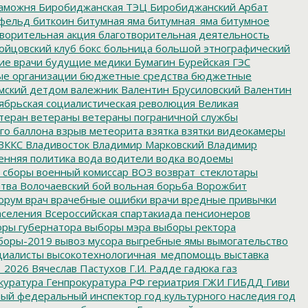
аможня
Биробиджанская ТЭЦ
Биробиджанский Арбат
фельд
биткоин
битумная яма
битумная_яма
битумное
ворительная акция
благотворительная деятельность
ойцовский клуб
бокс
больница
большой этнографический
е врачи
будущие медики
Бумагин
Бурейская ГЭС
е организации
бюджетные средства
бюджетные
мский детдом
валежник
Валентин Брусиловский
Валентин
ябрьская социалистическая революция
Великая
теран
ветераны
ветераны пограничной службы
го баллона
взрыв метеорита
взятка
взятки
видеокамеры
ВККС
Владивосток
Владимир Марковский
Владимир
енняя политика
вода
водители
водка
водоемы
 сборы
военный комиссар
ВОЗ
возврат_стеклотары
итва
Волочаевский бой
вольная борьба
Ворожбит
орум
врач
врачебные ошибки
врачи
вредные привычки
аселения
Всероссийская спартакиада пенсионеров
ры губернатора
выборы мэра
выборы ректора
боры-2019
вывоз мусора
выгребные ямы
вымогательство
циалисты
высокотехнологичная_медпомощь
выставка
_2026
Вячеслав Пастухов
Г.И. Радде
гадюка
газ
куратура
Генпрокуратура РФ
гериатрия
ГЖИ
ГИБДД
Гиви
ный федеральный инспектор
год культурного наследия
год