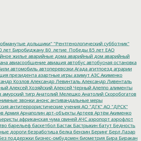
обманутые дольщики"
"Рентгенологический субботник"
0 лет Биробиджану
80_летие_Победы
85 лет ЕАО
йное жилье
аварийные дома
аварийный дом
аварийный
ана
авиасообщение
авиация
автобус
автобусная остановка
били
автомобиль
автоперевозки
Агада
агитпоезд
аграрии
ция президента
азартные игры
азимут
АЗС
Акименко
сандр Козлов
Александр Левинталь
Александр Ливенталь
ный
Алексей Хозяйский
Алексей Черный
Алеппо
алименты
з
амурский тигр
Анатолий Мелешко
Анатолий Скоробогатов
нимные звонки
анонс
антивандальные меры
ссия
антитеррористические учения
АО "ДГК"
АО "ДРСК"
ов
Армия
Арнаполин
арт-объекты
Артеев
Артём Акименко
еристы
африканская чума свиней
АЧС
аэропорт
аэрофлот
тво
барельеф
баскетбол
Бастак
Бастрыкин
батут
Бедность
нные дороги
безработица
белка
бензин
Беринг
Берл Лазар
без поддержки
бизнес-омбудсмен
биометрия
Бира
Биракан