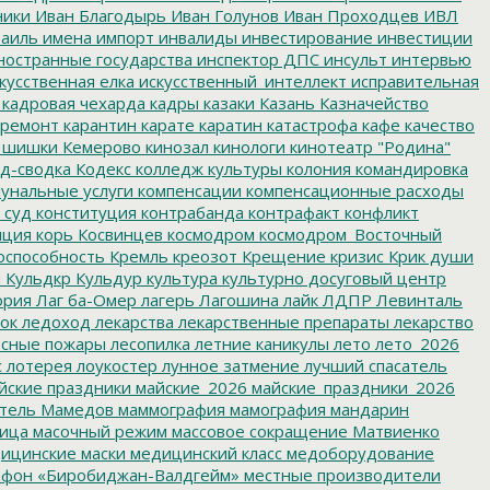
ники
Иван Благодырь
Иван Голунов
Иван Проходцев
ИВЛ
аиль
имена
импорт
инвалиды
инвестирование
инвестиции
остранные государства
инспектор ДПС
инсульт
интервью
кусственная елка
искусственный_интеллект
исправительная
кадровая чехарда
кадры
казаки
Казань
Казначейство
ремонт
карантин
карате
каратин
катастрофа
кафе
качество
 шишки
Кемерово
кинозал
кинологи
кинотеатр "Родина"
д-сводка
Кодекс
колледж культуры
колония
командировка
унальные услуги
компенсации
компенсационные расходы
 суд
конституция
контрабанда
контрафакт
конфликт
пция
корь
Косвинцев
космодром
космодром_Восточный
оспособность
Кремль
креозот
Крещение
кризис
Крик души
я
Кульдкр
Кульдур
культура
культурно досуговый центр
ория
Лаг ба-Омер
лагерь
Лагошина
лайк
ЛДПР
Левинталь
ок
ледоход
лекарства
лекарственные препараты
лекарство
сные пожары
лесопилка
летние каникулы
лето
лето_2026
с
лотерея
лоукостер
лунное затмение
лучший спасатель
йские праздники
майские_2026
майские_праздники_2026
тель
Мамедов
маммография
мамография
мандарин
ица
масочный режим
массовое сокращение
Матвиенко
ицинские маски
медицинский класс
медоборудование
фон «Биробиджан-Валдгейм»
местные производители