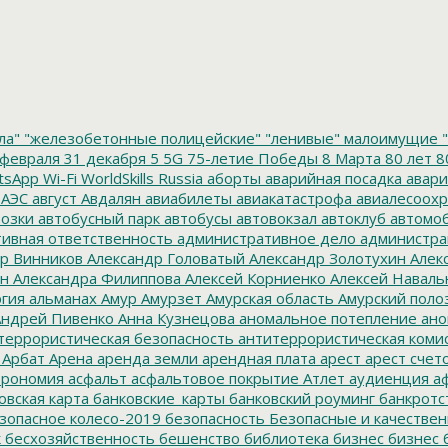
ла"
"железобетонные полицейские"
"ленивые" малоимущие
"
февраля
31 декабря
5
5G
75-летие Победы
8 Марта
80 лет
8
tsApp
Wi-Fi
WorldSkills Russia
аборты
аварийная посадка
авари
 АЭС
август
Авдалян
авиабилеты
авиакатастрофа
авиалесоохр
озки
автобусный парк
автобусы
автовокзал
автоклуб
автомо
ивная ответственность
административное дело
администра
р Винников
Александр Головатый
Александр Золотухин
Алек
ин
Александра Филиппова
Алексей Корниенко
Алексей Наваль
гия
альманах
Амур
Амурзет
Амурская область
Амурский поло
ндрей Пивенко
Анна Кузнецова
аномальное потепление
ано
террористическая безопасность
антитеррористическая коми
Арбат
Арена
аренда земли
арендная плата
арест
арест счет
трономия
асфальт
асфальтовое покрытие
Атлет
аудиенция
аф
овская карта
банковские_карты
банковский роуминг
банкротс
зопасное колесо-2019
безопасность
Безопасные и качестве
к
бесхозяйственность
бешенство
библиотека
бизнес
бизнес 