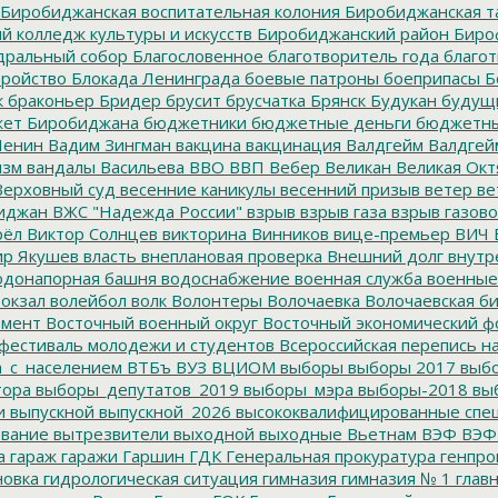
Биробиджанская воспитательная колония
Биробиджанская т
 колледж культуры и искусств
Биробиджанский район
Биро
дральный собор
Благословенное
благотворитель года
благот
тройство
Блокада Ленинграда
боевые патроны
боеприпасы
Б
к
браконьер
Бридер
брусит
брусчатка
Брянск
Будукан
будущи
ет Биробиджана
бюджетники
бюджетные деньги
бюджетны
Ленин
Вадим Зингман
вакцина
вакцинация
Валдгейм
Валдгей
изм
вандалы
Васильева
ВВО
ВВП
Вебер
Великан
Великая Окт
ерховный суд
весенние каникулы
весенний призыв
ветер
ве
иджан
ВЖС "Надежда России"
взрыв
взрыв газа
взрыв газово
рёл
Виктор Солнцев
викторина
Винников
вице-премьер
ВИЧ
р Якушев
власть
внеплановая проверка
Внешний долг
внутр
донапорная башня
водоснабжение
военная служба
военные
окзал
волейбол
волк
Волонтеры
Волочаевка
Волочаевская б
емент
Восточный военный округ
Восточный экономический ф
фестиваль молодежи и студентов
Всероссийская перепись н
а_с_населением
ВТБъ
ВУЗ
ВЦИОМ
выборы
выборы 2017
выбо
тора
выборы_депутатов_2019
выборы_мэра
выборы-2018
вы
и
выпускной
выпускной_2026
высококвалифицированные спе
вание
вытрезвители
выходной
выходные
Вьетнам
ВЭФ
ВЭФ
а
гараж
гаражи
Гаршин
ГДК
Генеральная прокуратура
генпро
новка
гидрологическая ситуация
гимназия
гимназия № 1
глав