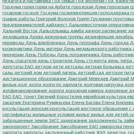
педагога и наставника
Год семьи
Год экологии
Год_единств
Гордума
горки
горки на Арбате
городская Дума
городская с
госархив
госдолг
Госдума
госжилинспекция
господдержка
г
график работы
Григорий Волохов
Грипп
Грудинин
грунтовы
предпринимателей
дайджест
Дальневосточная оперативна
Дальний Восток
Дальсельмаш
дамба
дачное расписание
да
дедовщина
Деева
дежурные группы
дезинфекция
декабрь
переводы
День влюбленных
День географа
День города
Де
космонавтики
День матери
День медицинского работника
Д
пионерии
День Победы
День пограничника
День работник
День спасателя
день строителя
День студента
день тигра
депутаты ЕАО
детдом
дети
детсады
детская больница
дет
сады
детский дом
детский лагерь
детский сад
детское пит
дистанционное образование
Дмитрий Меведев
Дмитрий М
фильм
долг
долги
долги по зарплате
долговая нагрузка
долг
допфинансирование
дороги
дорожная камера
дорожные зн
ЕАО
ЕАО_тонет
Евгений Коростелев
еврейская культура
евр
заказчик
Екатерина Румянцева
Елена Басова
Елена Князева
кнсультация
женская консультация
жестокое обращение с 
сертификаты
жилищные условия
жилье
жилье для детей-с
заброшенные земли
ЗАГС
задержание
задолженность
зай
законороект
Заксобрание
Заксобрание ЕАО
заморозка пенс
зарплата
зарплаты
заслуженный работник ЖКХ
зачистка_су