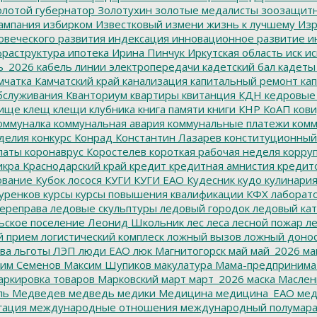
лотой губернатор
Золотухин
золотые медалисты
зоозащит
ампания
избирком
Известковый
измени жизнь к лучшему
Изр
овеческого развития
индексация
инновационное развитие
ин
раструктура
ипотека
Ирина Пинчук
Иркутская область
иск
ис
ь_2026
кабель линии электропередачи
кадетский бал
кадеты
мчатка
Камчатский край
канализация
капитальный ремонт
кап
бслуживания
Кванториум
квартиры
квитанция
КДН
кедровые
ище
клещ
клещи
клубника
книга памяти
книги
КНР
КоАП
кови
оммуналка
коммунальная авария
коммунальные платежи
комм
делия
конкурс
Конрад
Константин Лазарев
конституционный
латы
коронаврус
Коростелев
короткая рабочая неделя
корру
икра
Краснодарский край
кредит
кредитная амнистия
кредит
ование
Кубок лосося
КУГИ
КУГИ ЕАО
Кудесник
кудо
кулинари
уренков
курсы
курсы повышения квалификации
КФХ
лаборат
ереправа
ледовые скульптуры
ледовый городок
ледовый кат
ьское поселение
Леонид Школьник
лес
леса
лесной пожар
ле
й прием
логистический комплеск
ложный вызов
ложный доно
ва
льготы
ЛЭП
люди ЕАО
люк
Магнитогорск
май
май_2026
ма
им Семенов
Максим Шупиков
макулатура
Мама-предпринима
ркировка товаров
Марковский
март
март_2026
маска
Маслен
ль
Медведев
медведь
медики
Медицина
медицина_ЕАО
мед
гация
международные отношения
международный полумара