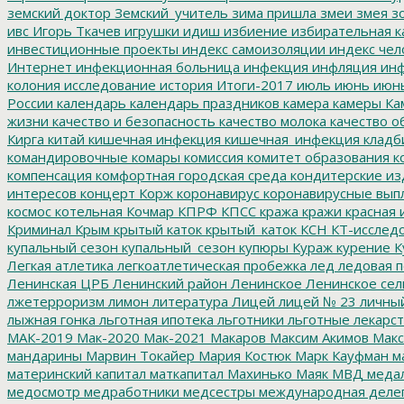
земский доктор
Земский_учитель
зима пришла
змеи
змея
зо
ивс
Игорь Ткачев
игрушки
идиш
избиение
избирательная к
инвестиционные проекты
индекс самоизоляции
индекс чел
Интернет
инфекционная больница
инфекция
инфляция
инф
колония
исследование
история
Итоги-2017
июль
июнь
июн
России
календарь
календарь праздников
камера
камеры
Ка
жизни
качество и безопасность
качество молока
качество о
Кирга
китай
кишечная инфекция
кишечная_инфекция
кладб
командировочные
комары
комиссия
комитет образования
к
компенсация
комфортная городская среда
кондитерские из
интересов
концерт
Корж
коронавирус
коронавирусные вып
космос
котельная
Кочмар
КПРФ
КПСС
кража
кражи
красная 
Криминал
Крым
крытый каток
крытый_каток
КСН
КТ-исслед
купальный сезон
купальный_сезон
купюры
Кураж
курение
К
Легкая атлетика
легкоатлетическая пробежка
лед
ледовая п
Ленинская ЦРБ
Ленинский район
Ленинское
Ленинское сел
лжетерроризм
лимон
литература
Лицей
лицей № 23
личны
лыжная гонка
льготная ипотека
льготники
льготные лекарст
МАК-2019
Мак-2020
Мак-2021
Макаров
Максим Акимов
Макс
мандарины
Марвин Токайер
Мария Костюк
Марк Кауфман
ма
материнский капитал
маткапитал
Махинько
Маяк
МВД
меда
медосмотр
медработники
медсестры
международная деле