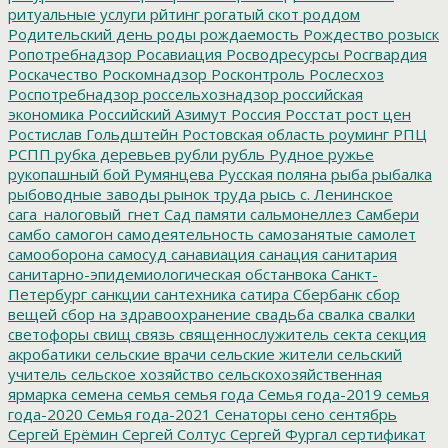
ритуальные услуги
рйтинг
рогатый скот
роддом
Родительский день
роды
рождаемость
Рождество
розыск
Ропотребнадзор
Росавиация
Росводресурсы
Росгвардия
Роскачество
Роскомнадзор
Росконтроль
Рослесхоз
Роспотребнадзор
россельхознадзор
российская
экономика
Российский Азимут
Россия
Росстат
рост цен
Ростислав Гольдштейн
Ростовская область
роуминг
РПЦ
РСПП
рубка деревьев
рубли
рубль
Рудное
ружье
рукопашный бой
Румянцева
Русская поляна
рыба
рыбалка
рыбоводные заводы
рынок труда
рысь
с. Ленинское
сага_налоговый_гнет
Сад памяти
сальмонеллез
Самбери
самбо
самогон
самодеятельность
самозанятые
самолет
самооборона
самосуд
санавиация
санация
санитария
санитарно-эпидемиологическая обстанвока
Санкт-
Петербург
санкции
сантехника
сатира
Сбербанк
сбор
вещей
сбор на здравоохранение
свадьба
свалка
свалки
светофоры
свищ
связь
священнослужитель
секта
секция
акробатики
сельские врачи
сельские жители
сельский
учитель
сельское хозяйство
сельскохозяйственная
ярмарка
семена
семья
семья года
Семья года-2019
семья
года-2020
Семья года-2021
Сенаторы
сено
сентябрь
Сергей Ерёмин
Сергей Солтус
Сергей Фургал
сертификат