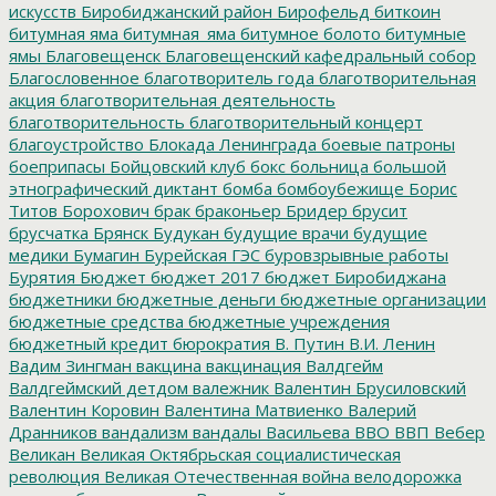
искусств
Биробиджанский район
Бирофельд
биткоин
битумная яма
битумная_яма
битумное болото
битумные
ямы
Благовещенск
Благовещенский кафедральный собор
Благословенное
благотворитель года
благотворительная
акция
благотворительная деятельность
благотворительность
благотворительный концерт
благоустройство
Блокада Ленинграда
боевые патроны
боеприпасы
Бойцовский клуб
бокс
больница
большой
этнографический диктант
бомба
бомбоубежище
Борис
Титов
Борохович
брак
браконьер
Бридер
брусит
брусчатка
Брянск
Будукан
будущие врачи
будущие
медики
Бумагин
Бурейская ГЭС
буровзрывные работы
Бурятия
Бюджет
бюджет 2017
бюджет Биробиджана
бюджетники
бюджетные деньги
бюджетные организации
бюджетные средства
бюджетные учреждения
бюджетный кредит
бюрократия
В. Путин
В.И. Ленин
Вадим Зингман
вакцина
вакцинация
Валдгейм
Валдгеймский детдом
валежник
Валентин Брусиловский
Валентин Коровин
Валентина Матвиенко
Валерий
Дранников
вандализм
вандалы
Васильева
ВВО
ВВП
Вебер
Великан
Великая Октябрьская социалистическая
революция
Великая Отечественная война
велодорожка