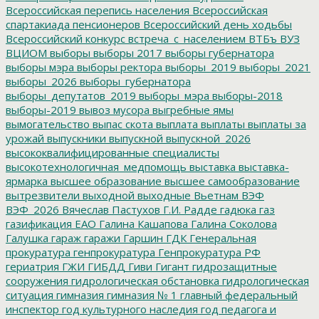
Всероссийская перепись населения
Всероссийская
спартакиада пенсионеров
Всероссийский день ходьбы
Всероссийский конкурс
встреча_с_населением
ВТБъ
ВУЗ
ВЦИОМ
выборы
выборы 2017
выборы губернатора
выборы мэра
выборы ректора
выборы_2019
выборы_2021
выборы_2026
выборы_губернатора
выборы_депутатов_2019
выборы_мэра
выборы-2018
выборы-2019
вывоз мусора
выгребные ямы
вымогательство
выпас скота
выплата
выплаты
выплаты за
урожай
выпускники
выпускной
выпускной_2026
высококвалифицированные специалисты
высокотехнологичная_медпомощь
выставка
выставка-
ярмарка
высшее образование
высшее самообразование
вытрезвители
выходной
выходные
Вьетнам
ВЭФ
ВЭФ_2026
Вячеслав Пастухов
Г.И. Радде
гадюка
газ
газификация ЕАО
Галина Кашапова
Галина Соколова
Галушка
гараж
гаражи
Гаршин
ГДК
Генеральная
прокуратура
генпрокуратура
Генпрокуратура РФ
гериатрия
ГЖИ
ГИБДД
Гиви
Гигант
гидрозащитные
сооружения
гидрологическая обстановка
гидрологическая
ситуация
гимназия
гимназия № 1
главный федеральный
инспектор
год культурного наследия
год педагога и