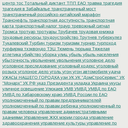
центр
тос
Тотальный диктант
ТПП ЕАО
травма
трагедия
трагедия в Забайкалье
трансграничный мост
трансграничный российско-китайский марафон
Транснефть
транспортная доступность
транспортная
карта
транспортный налог
траур
тревожный сигнал
Тромса
тротуар
тротуары
Трубачев
трудовая книжка
трудовые ресурсы
трудоустройство
Трутнев
туберкулез
Тукалевский
Турбин
туризм
туризмм
турнир
турпоход
турфирма
тхэквондо
ТЭЦ
Тюмень
тюрьма
Тяжелая
атлетика
убийство
уборка улиц
убыль
убыль населения
убыточность
увольнение
увольнения
уголовное дело
уголовное преследование
уголовный кодекс
уголовный
розыск
уголоное дело
уголь
угон
угон автомобиля
удача
УЖАСЫ НАШЕГО ГОРОДКА
узи
УК
УК "ДомСтроСервис"
УК
"Монарх"
УК РФ
указ Президента
укладка
Украина
укусы
уличное освещение
Улюкаев
УМВ
УМВД
УМВД по ЕАО
УМВД по Хабаровскому краю
УМВД России по ЕАО
уполномоченный по правам предпринимателей
уполномоченный по правам ребенка
уполномоченный по
правам человека
управление административными
зданиями
Управление ЖКХ мэрии города
управление
здравоохранения
управление культуры
управление по