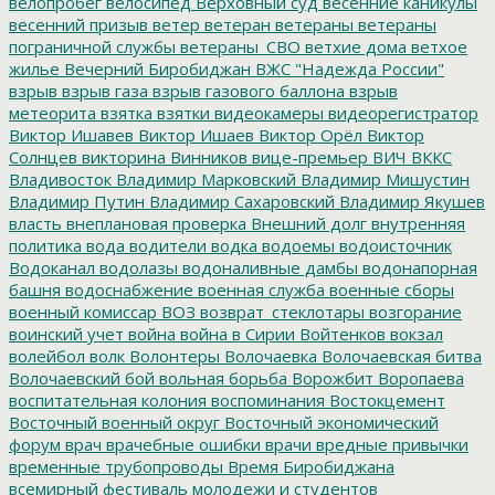
велопробег
велосипед
Верховный суд
весенние каникулы
весенний призыв
ветер
ветеран
ветераны
ветераны
пограничной службы
ветераны_СВО
ветхие дома
ветхое
жилье
Вечерний Биробиджан
ВЖС "Надежда России"
взрыв
взрыв газа
взрыв газового баллона
взрыв
метеорита
взятка
взятки
видеокамеры
видеорегистратор
Виктор Ишавев
Виктор Ишаев
Виктор Орёл
Виктор
Солнцев
викторина
Винников
вице-премьер
ВИЧ
ВККС
Владивосток
Владимир Марковский
Владимир Мишустин
Владимир Путин
Владимир Сахаровский
Владимир Якушев
власть
внеплановая проверка
Внешний долг
внутренняя
политика
вода
водители
водка
водоемы
водоисточник
Водоканал
водолазы
водоналивные дамбы
водонапорная
башня
водоснабжение
военная служба
военные сборы
военный комиссар
ВОЗ
возврат_стеклотары
возгорание
воинский учет
война
война в Сирии
Войтенков
вокзал
волейбол
волк
Волонтеры
Волочаевка
Волочаевская битва
Волочаевский бой
вольная борьба
Ворожбит
Воропаева
воспитательная колония
воспоминания
Востокцемент
Восточный военный округ
Восточный экономический
форум
врач
врачебные ошибки
врачи
вредные привычки
временные трубопроводы
Время Биробиджана
всемирный фестиваль молодежи и студентов