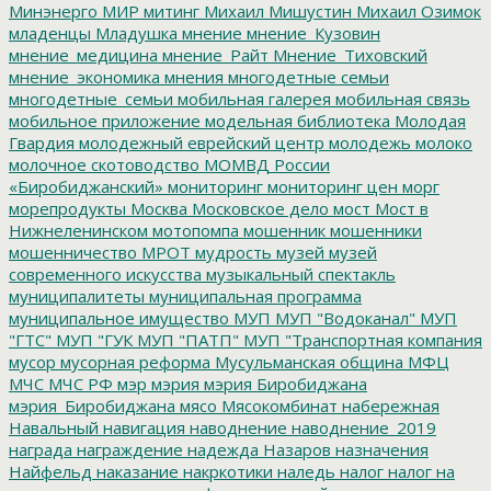
Минэнерго
МИР
митинг
Михаил Мишустин
Михаил Озимок
младенцы
Младушка
мнение
мнение_Кузовин
мнение_медицина
мнение_Райт
Мнение_Тиховский
мнение_экономика
мнения
многодетные семьи
многодетные_семьи
мобильная галерея
мобильная связь
мобильное приложение
модельная библиотека
Молодая
Гвардия
молодежный еврейский центр
молодежь
молоко
молочное скотоводство
МОМВД России
«Биробиджанский»
мониторинг
мониторинг цен
морг
морепродукты
Москва
Московское дело
мост
Мост в
Нижнеленинском
мотопомпа
мошенник
мошенники
мошенничество
МРОТ
мудрость
музей
музей
современного искусства
музыкальный спектакль
муниципалитеты
муниципальная программа
муниципальное имущество
МУП
МУП "Водоканал"
МУП
"ГТС"
МУП "ГУК
МУП "ПАТП"
МУП "Транспортная компания
мусор
мусорная реформа
Мусульманская община
МФЦ
МЧС
МЧС РФ
мэр
мэрия
мэрия Биробиджана
мэрия_Биробиджана
мясо
Мясокомбинат
набережная
Навальный
навигация
наводнение
наводнение_2019
награда
награждение
надежда
Назаров
назначения
Найфельд
наказание
накркотики
наледь
налог
налог на