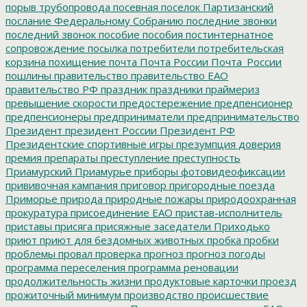
порыв трубопровода
посевная
поселок Партизанский
послание Федеральному Собранию
последние звонки
последний звонок
пособие
пособия
постинтернатное
сопровождение
посылка
потребители
потребительская
корзина
похищение
почта
Почта России
Почта_России
пошлины
правительство
правительство ЕАО
правительство РФ
праздник
праздники
праймериз
превышение скорости
предостережение
предпенсионер
предпенсионеры
предприниматели
предпринимательство
Президент
президент России
Президент РФ
Президентские спортивные игры
презумпция доверия
премия
препараты
преступление
преступность
Приамурский
Приамурье
приборы фотовидеофиксации
прививочная кампания
приговор
пригородные поезда
Приморье
природа
природные пожары
природоохранная
прокуратура
присоединение ЕАО
пристав-исполнитель
приставы
присяга
присяжные заседатели
Приходько
приют
приют для бездомных животных
пробка
пробки
проблемы
провал
проверка
прогноз
прогноз погоды
программа переселения
программа реновации
продолжительность жизни
продуктовые карточки
проезд
прожиточный минимум
производство
происшествие