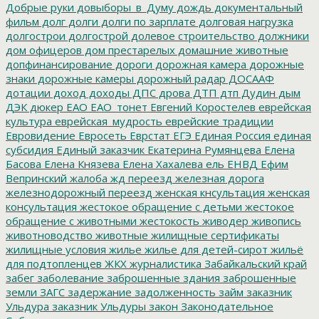
Добрые руки
довыборы_в_Думу
дождь
документальный
фильм
долг
долги
долги по зарплате
долговая нагрузка
долгострои
долгострой
долевое строительство
должники
дом офицеров
дом престарелых
домашние животные
допфинансирование
дороги
дорожная камера
дорожные
знаки
дорожные камеры
дорожный радар
ДОСААФ
дотации
доход
доходы
ДПС
дрова
ДТП
дтп
Дудин
дым
ДЭК
дюкер
ЕАО
ЕАО_тонет
Евгений Коростелев
еврейская
культура
еврейская_мудрость
еврейские традиции
Евровидение
Евросеть
Еврстат
ЕГЭ
Единая Россия
единая
субсидия
Единый заказчик
Екатерина Румянцева
Елена
Басова
Елена Князева
Елена Хахалева
ель
ЕНВД
Ефим
Вепринский
жалоба
жд переезд
железная дорога
железнодорожный переезд
женская кнсультация
женская
консультация
жестокое обращение с детьми
жестокое
обращение с животными
жестокость
живодер
живопись
животноводство
животные
жилищные сертификаты
жилищные условия
жилье
жилье для детей-сирот
жильё
для подтопленцев
ЖКХ
журналистика
Забайкальский край
забег
заболевание
заброшенные здания
заброшенные
земли
ЗАГС
задержание
задолженность
займ
заказник
Ульдура
заказник Ульдуры
закон
Законодательное