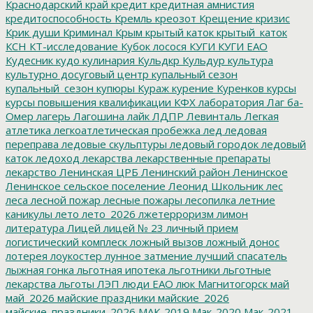
Краснодарский край
кредит
кредитная амнистия
кредитоспособность
Кремль
креозот
Крещение
кризис
Крик души
Криминал
Крым
крытый каток
крытый_каток
КСН
КТ-исследование
Кубок лосося
КУГИ
КУГИ ЕАО
Кудесник
кудо
кулинария
Кульдкр
Кульдур
культура
культурно досуговый центр
купальный сезон
купальный_сезон
купюры
Кураж
курение
Куренков
курсы
курсы повышения квалификации
КФХ
лаборатория
Лаг ба-
Омер
лагерь
Лагошина
лайк
ЛДПР
Левинталь
Легкая
атлетика
легкоатлетическая пробежка
лед
ледовая
переправа
ледовые скульптуры
ледовый городок
ледовый
каток
ледоход
лекарства
лекарственные препараты
лекарство
Ленинская ЦРБ
Ленинский район
Ленинское
Ленинское сельское поселение
Леонид Школьник
лес
леса
лесной пожар
лесные пожары
лесопилка
летние
каникулы
лето
лето_2026
лжетерроризм
лимон
литература
Лицей
лицей № 23
личный прием
логистический комплеск
ложный вызов
ложный донос
лотерея
лоукостер
лунное затмение
лучший спасатель
лыжная гонка
льготная ипотека
льготники
льготные
лекарства
льготы
ЛЭП
люди ЕАО
люк
Магнитогорск
май
май_2026
майские праздники
майские_2026
майские_праздники_2026
МАК-2019
Мак-2020
Мак-2021