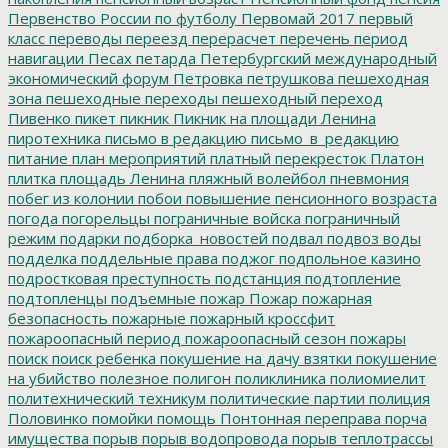
Первенство России по футболу
Первомай 2017
первый
класс
переводы
переезд
перерасчет
перечень
период
навигации
Песах
петарда
Петербургский международный
экономический форум
Петровка
петрушкова
пешеходная
зона
пешеходные переходы
пешеходный переход
Пивенко
пикет
пикник
Пикник на площади Ленина
пиротехника
письмо в редакцию
письмо_в_редакцию
питание
план мероприятий
платный перекресток
Платон
плитка
площадь Ленина
пляжный волейбол
пневмония
побег из колонии
побои
повышение пенсионного возраста
погода
погорельцы
пограничные войска
пограничный
режим
подарки
подборка_новостей
подвал
подвоз воды
подделка
поддельные права
поджог
подпольное казино
подростковая преступность
подстанция
подтопление
подтопленцы
подъемные
пожар
Пожар
пожарная
безопасность
пожарные
пожарный кроссфит
пожароопасный период
пожароопасный сезон
пожары
поиск
поиск ребенка
покушение на дачу взятки
покушение
на убийство
полезное
полигон
поликлиника
полиомиелит
политехнический техникум
политические партии
полиция
Половинко
помойки
помощь
Понтонная переправа
порча
имущества
порыв
порыв водопровода
порыв теплотрассы