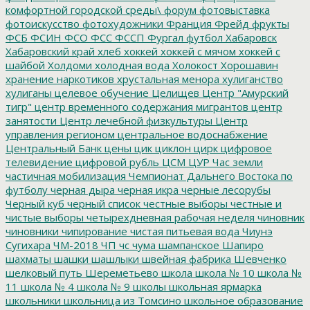
комфортной городской среды\
форум
фотовыставка
фотоискусство
фотохудожники
Франция
Фрейд
фрукты
ФСБ
ФСИН
ФСО
ФСС
ФССП
Фургал
футбол
Хабаровск
Хабаровский край
хлеб
хоккей
хоккей с мячом
хоккей с
шайбой
Холдоми
холодная вода
Холокост
Хорошавин
хранение наркотиков
хрустальная менора
хулиганство
хулиганы
целевое обучение
Целищев
Центр "Амурский
тигр"
центр временного содержания мигрантов
центр
занятости
Центр лечебной физкультуры
Центр
управления регионом
центральное водоснабжение
Центральный Банк
цены
цик
циклон
цирк
цифровое
телевидение
цифровой рубль
ЦСМ
ЦУР
Час земли
частичная мобилизация
Чемпионат Дальнего Востока по
футболу
черная дыра
черная икра
черные лесорубы
Черный куб
черный список
честные выборы
честные и
чистые выборы
четырехдневная рабочая неделя
чиновник
чиновники
чипирование
чистая питьевая вода
Чиунэ
Сугихара
ЧМ-2018
ЧП
чс
чума
шампанское
Шапиро
шахматы
шашки
шашлыки
швейная фабрика
Шевченко
шелковый путь
Шереметьево
школа
школа № 10
школа №
11
школа № 4
школа № 9
школы
школьная ярмарка
школьники
школьница из Томсино
школьное образование