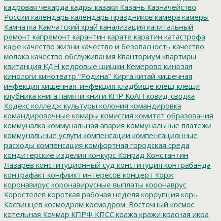
кадровая чехарда
кадры
казаки
Казань
Казначейство
России
календарь
календарь праздников
камера
камеры
Камчатка
Камчатский край
канализация
капитальный
ремонт
капремонт
карантин
карате
каратин
катастрофа
кафе
качество жизни
качество и безопасность
качество
молока
качество обслуживания
Кванториум
квартиры
квитанция
КДН
кедровые шишки
Кемерово
кинозал
кинологи
кинотеатр "Родина"
Кирга
китай
кишечная
инфекция
кишечная_инфекция
кладбище
клещ
клещи
клубника
книга памяти
книги
КНР
КоАП
ковид-сводка
Кодекс
колледж культуры
колония
командировка
командировочные
комары
комиссия
комитет образования
коммуналка
коммунальная авария
коммунальные платежи
коммунальные услуги
компенсации
компенсационные
расходы
компенсация
комфортная городская среда
кондитерские изделия
конкурс
Конрад
Константин
Лазарев
конституционный суд
конституция
контрабанда
контрафакт
конфликт интересов
концерт
Корж
коронавирус
коронавирусные выплаты
коронаврус
Коростелев
короткая рабочая неделя
коррупция
корь
Косвинцев
космодром
космодром_Восточный
космос
котельная
Кочмар
КПРФ
КПСС
кража
кражи
красная икра