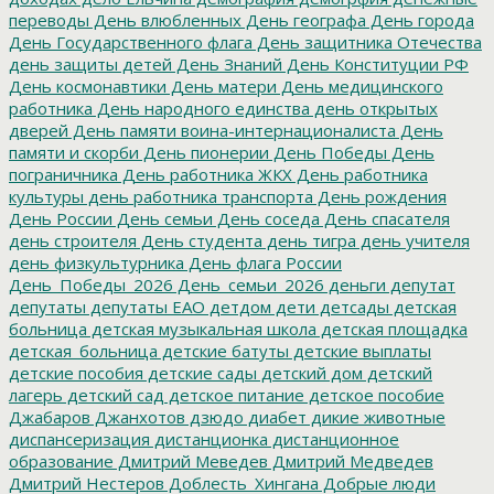
переводы
День влюбленных
День географа
День города
День Государственного флага
День защитника Отечества
день защиты детей
День Знаний
День Конституции РФ
День космонавтики
День матери
День медицинского
работника
День народного единства
день открытых
дверей
День памяти воина-интернационалиста
День
памяти и скорби
День пионерии
День Победы
День
пограничника
День работника ЖКХ
День работника
культуры
день работника транспорта
День рождения
День России
День семьи
День соседа
День спасателя
день строителя
День студента
день тигра
день учителя
день физкультурника
День флага России
День_Победы_2026
День_семьи_2026
деньги
депутат
депутаты
депутаты ЕАО
детдом
дети
детсады
детская
больница
детская музыкальная школа
детская площадка
детская_больница
детские батуты
детские выплаты
детские пособия
детские сады
детский дом
детский
лагерь
детский сад
детское питание
детское пособие
Джабаров
Джанхотов
дзюдо
диабет
дикие животные
диспансеризация
дистанционка
дистанционное
образование
Дмитрий Меведев
Дмитрий Медведев
Дмитрий Нестеров
Доблесть_Хингана
Добрые люди