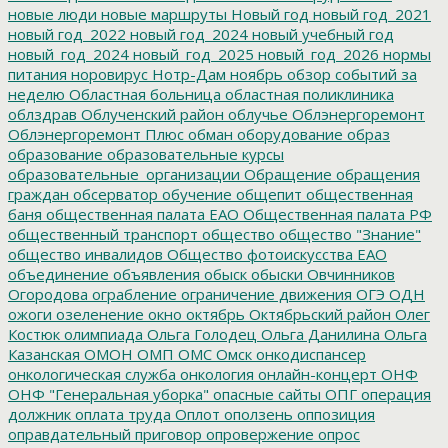
новые люди
новые маршруты
Новый год
новый год_2021
новый год_2022
новый год_2024
новый учебный год
новый_год_2024
новый_год_2025
новый_год_2026
нормы
питания
норовирус
Нотр-Дам
ноябрь
обзор событий за
неделю
Областная больница
областная поликлиника
облздрав
Облученский район
облучье
Облэнергоремонт
Облэнергоремонт Плюс
обман
оборудование
образ
образование
образовательные курсы
образовательные_организации
Обращение
обращения
граждан
обсерватор
обучение
общепит
общественная
баня
общественная палата ЕАО
Общественная палата РФ
общественный транспорт
общество
общество "Знание"
общество инвалидов
Общество фотоискусства ЕАО
объединение
объявления
обыск
обыски
Овчинников
Огородова
ограбление
ограничение движения
ОГЭ
ОДН
ожоги
озеленение
окно
октябрь
Октябрьский район
Олег
Костюк
олимпиада
Ольга Голодец
Ольга Данилина
Ольга
Казанская
ОМОН
ОМП
ОМС
Омск
онкодиспансер
онкологическая служба
онкология
онлайн-концерт
ОНФ
ОНФ "Генеральная уборка"
опасные сайты
ОПГ
операция
должник
оплата труда
Оплот
оползень
оппозиция
оправдательный приговор
опровержение
опрос