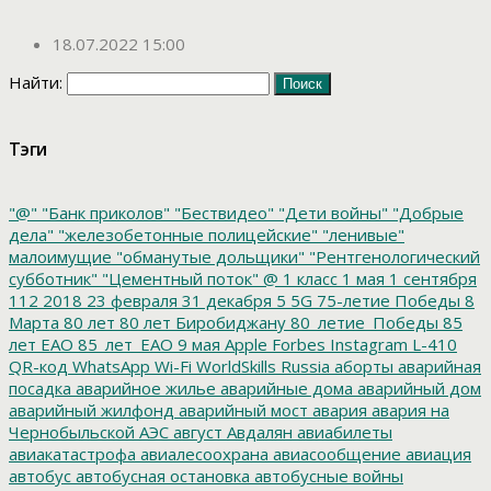
18.07.2022 15:00
Найти:
Тэги
"@"
"Банк приколов"
"Бествидео"
"Дети войны"
"Добрые
дела"
"железобетонные полицейские"
"ленивые"
малоимущие
"обманутые дольщики"
"Рентгенологический
субботник"
"Цементный поток"
@
1 класс
1 мая
1 сентября
112
2018
23 февраля
31 декабря
5
5G
75-летие Победы
8
Марта
80 лет
80 лет Биробиджану
80_летие_Победы
85
лет ЕАО
85_лет_ЕАО
9 мая
Apple
Forbes
Instagram
L-410
QR-код
WhatsApp
Wi-Fi
WorldSkills Russia
аборты
аварийная
посадка
аварийное жилье
аварийные дома
аварийный дом
аварийный жилфонд
аварийный мост
авария
авария на
Чернобыльской АЭС
август
Авдалян
авиабилеты
авиакатастрофа
авиалесоохрана
авиасообщение
авиация
автобус
автобусная остановка
автобусные войны