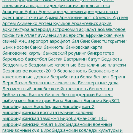
апелляция
аппарат видеофиксации
апрель
аптека
Арашуков
Арбат
Арена
аренда земли
арендная плата
арест
арест счетов
Армия
Арнаполин
арт-объекты
Артеев
Артём Акименко
Артём Куликов
Архангельск
архив
архитектура
астероид
астрономия
асфальт
асфальтовое
покрытие
Атлет
аудиенция
аферисты
африканская чума
свиней
АЧС
аэропорт
аэрофлот
бал
банк
банк "Открытие"
Банк России
банки
банкноты
банковская карта
банковские_карты
банковский роуминг
банкротство
барельеф
баскетбол
Бастак
Бастрыкин
батут
Бедность
бездомные
бездомные животные
безналичные платежи
Безопасное колесо-2019
безопасность
Безопасные и
качественные дороги
безработица
белка
бензин
Беринг
Берл Лазар
бесплатные лекарства
Бессмертные дела
Бессмертный полк
бесхозяйственность
бешенство
библиотека
бизнес
бизнес без поддержки
бизнес-
омбудсмен
биометрия
Бира
Биракан
Бирария
БирЗСТ
Биробидажан
Биробиджан
Биробиджан-2
Биробиджанская воспитательная колония
Биробиджанская таможня
Биробиджанская ТЭЦ
Биробиджанский Арбат
Биробиджанский военный
гарнизонный суд
Биробиджанский колледж культуры и