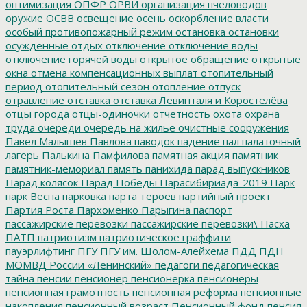
оптимизация
ОПФР
ОРВИ
организация пчеловодов
оружие
ОСВВ
освещение
осень
оскорбление власти
особый противопожарный режим
остановка
остановки
осужденные
отдых
отключение
отключение воды
отключение горячей воды
открытое обращение
открытые
окна
отмена компенсационных выплат
отопительный
период
отопительный сезон
отопление
отпуск
отравление
отставка
отставка Левинталя и Коростелёва
отцы города
отцы-одиночки
отчетность
охота
охрана
труда
очереди
очередь на жилье
очистные сооружения
Павел Малышев
Павлова
паводок
падение
пал
палаточный
лагерь
Палькина
Памфилова
памятная акция
памятник
памятник-мемориал
память
панихида
парад выпускников
Парад колясок
Парад Победы
Парасибириада-2019
Парк
парк Весна
парковка
парта_героев
партийный проект
Партия Роста
Пархоменко
Парыгина
паспорт
пассажирские перевозки
пассажирские перевозки\
Пасха
ПАТП
патриотизм
патриотическое граффити
пауэрлифтинг
ПГУ
ПГУ им. Шолом-Алейхема
ПДД
ПДН
МОМВД России «Ленинский»
педагоги
педагогическая
тайна
пенсии
пенсионер
пенсионерка
пенсионеры
пенсионная грамотность
пенсионная реформа
пенсионные
накопления
пенсионный возраст
Пенсионный фонд
пенсия