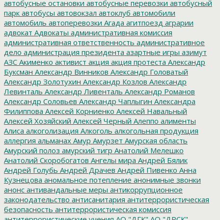
автобусные остановки
автобусные перевозки
автобусный
парк
автобусы
автовокзал
автоклуб
автомобили
автомобиль
автоперевозки
Агада
агитпоезд
аграрии
адвокат
Адвокаты
административная комиссия
административная ответственность
административное
дело
администрация президента
азартные игры
азимут
АЗС
Акименко
активист
акция
акция протеста
Александр
Буксман
Александр Винников
Александр Головатый
Александр Золотухин
Александр Козлов
Александр
Левинталь
Александр Ливенталь
Александр Романов
Александр Соловьев
Александр Чаплыгин
Александра
Филиппова
Алексей Корниенко
Алексей Навальный
Алексей Хозяйский
Алексей Черный
Алеппо
алименты
Алиса
алкоголизация
Алкоголь
алкогольная продукция
аллергия
альманах
Амур
Амурзет
Амурская область
Амурский полоз
амурский тигр
Анатолий Мелешко
Анатолий Скоробогатов
Ангелы мира
Андрей Бялик
Андрей Голубь
Андрей Драчев
Андрей Пивенко
Анна
Кузнецова
аномальное потепление
анонимные звонки
анонс
антивандальные меры
антикоррупционное
законодательство
антисанитария
антитеррористическая
безопасность
антитеррористическая комиссия
антитеррористические учения
АО "ДГК"
АО "ДРСК"