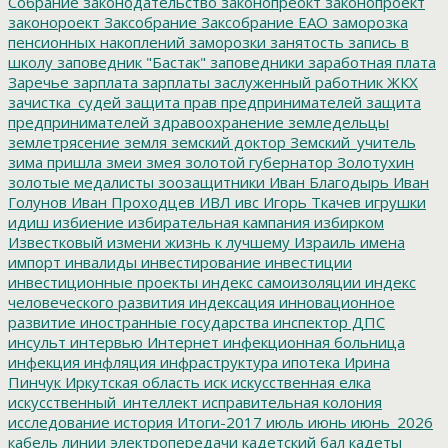
Собрание
законодательство
законопреокт
законопроект
законороект
Заксобрание
Заксобрание ЕАО
заморозка
пенсионных накоплений
заморозки
занятость
запись в
школу
заповедник "Бастак"
заповедники
заработная плата
Заречье
зарплата
зарплаты
заслуженный работник ЖКХ
зачистка_судей
защита прав предпринимателей
защита
предпринимателей
здравоохранение
земледельцы
землетрясение
земля
земский доктор
Земский_учитель
зима пришла
змеи
змея
золотой губернатор
Золотухин
золотые медалисты
зоозащитники
Иван Благодырь
Иван
Голунов
Иван Проходцев
ИВЛ
ивс
Игорь Ткачев
игрушки
идиш
избиение
избирательная кампания
избирком
Известковый
измени жизнь к лучшему
Израиль
имена
импорт
инвалиды
инвестирование
инвестиции
инвестиционные проекты
индекс самоизоляции
индекс
человеческого развития
индексация
инновационное
развитие
иностранные государства
инспектор ДПС
инсульт
интервью
Интернет
инфекционная больница
инфекция
инфляция
инфраструктура
ипотека
Ирина
Пинчук
Иркутская область
иск
искусственная елка
искусственный_интеллект
исправительная колония
исследование
история
Итоги-2017
июль
июнь
июнь_2026
кабель линии электропередачи
кадетский бал
кадеты