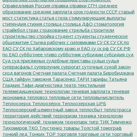
Справедливая Россия
справка
справки
СПЧ
среднее
образование
средняя зарплата
срок годности
СССР
старый
мост
статистика
статья
стела
стимулирующие выплаты
стипендия
стихия
столица
столица ДфО
стоматология
страйкбол
страх
страхование
стрельба
строители
строительство
стройка
студент
студенты
студенческое
общежитие
Стычка рабочих с силовиками
СУ СК
СУ СК по
ЕАО
СУ СК по Хабаровскому краю и ЕАО
су ск рф
СУ СК РФ
по ЕАО
субботнее чтиво
субботник
субсидии
субсидия
суд
Суд
суд присяжных
судебные приставы
судьи
судья
суперасфальт
суперлуние
суррогат
суточные
сухой закон
сход вагонов
Счетная палата
Счетная палата Биробиджана
США
тайфун
таможня
Тарасенко
ТАРИ
тарифы
Татьяна
Гладких
Тафи-диагностика
театр
текстильная
телемедицинские технологии
теневая зарплата
теневая
экономика
тепловоз
тепловые сети
тепловычислитель
Теплоозерск
Теплоозёрск
Теплоозёрская ЦРБ
Теплоозерский цементный завод
теплосбыт
теплотрасса
территория действий
терроризм
техника
технологии
технологический_техникум
технопарк
тигр
ТИК
Тимченко
Тихомиров
ТКО
Тлустенко
товары
Толстой
томограф
тонкий лед
Тонких
ТОР
торговля
торговые сети
торговый