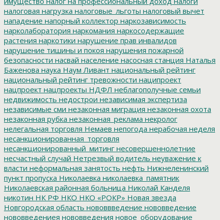
имущество
налог на профессиональный доход
налоги
налоговая нагрузка
налоговые_льготы
налоговый вычет
нападение
напорный коллектор
наркозависимость
нарколаборатория
наркомания
наркосодержащие
растения
наркотики
нарушение прав инвалидов
нарушение тишины и покоя
нарушения пожарной
безопасности
насвай
население
насосная станция
Наталья
Баженова
наука
Наум Ливант
национальный рейтинг
национальный рейтинг тревожности
наципроект
нацпроект
нацпроекты
НДФЛ
неблагополучные семьи
недвижимость
недострои
независимая экспертиза
независимые сми
незаконная миграция
незаконная охота
незаконная рубка
незаконная_реклама
некролог
нелегальная торговля
Немаев
непогода
нерабочая неделя
несанкционированная_торговля
несанкционированный_митинг
несовершеннолетние
несчастный случай
Нетрезвый водитель
неуважение к
власти
неформальная занятость
нефть
Нижнеленинский
пункт пропуска
Николаевка
николаевка_памятник
Николаевская районная больница
Николай Канделя
никотин
НК РФ
НКО
НКО «РОКР»
Новая звезда
Новгородская область
нововвведение
нововведение
нововведениея
нововведения
новое_оборудование