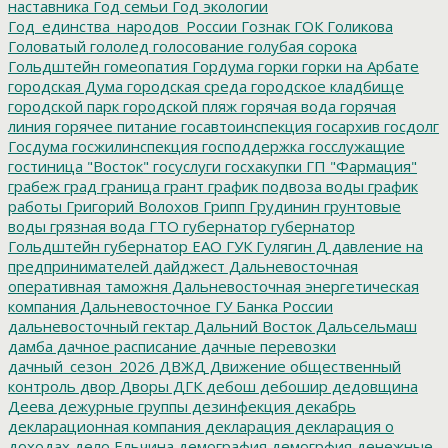
наставника
Год семьи
Год экологии
Год_единства_народов_России
Гознак
ГОК
Голикова
Головатый
гололед
голосование
голубая сорока
Гольдштейн
гомеопатия
Гордума
горки
горки на Арбате
городская Дума
городская среда
городское кладбище
городской парк
городской пляж
горячая вода
горячая
линия
горячее питание
госавтоинспекция
госархив
госдолг
Госдума
госжилинспекция
господдержка
госслужащие
гостиница "Восток"
госуслуги
госхакупки
ГП "Фармация"
грабеж
град
граница
грант
график подвоза воды
график
работы
Григорий Волохов
Грипп
Грудинин
грунтовые
воды
грязная вода
ГТО
губернатор
губернатор
Гольдштейн
губернатор ЕАО
ГУК
Гулягин
Д
давление на
предпринимателей
дайджест
Дальневосточная
оперативная таможня
Дальневосточная энергетическая
компания
Дальневосточное ГУ Банка России
дальневосточный гектар
Дальний Восток
Дальсельмаш
дамба
дачное расписание
дачные перевозки
дачный_сезон_2026
ДВЖД
Движение общественный
контроль
двор
Дворы
ДГК
дебош
дебошир
дедовщина
Деева
дежурные группы
дезинфекция
декабрь
декларационная компания
декларация
декларация о
доходах
дело Ельчина
демография
демогрфия
денежные