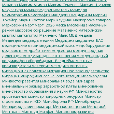
Макаров
Максим Акимов
Максим Семенов
Максим Шупиков
макулатура
Мама-предприниматель
Мамедов
маммография
мамография
мандарин
мандарины
Марвин
Токайер
Мария Костюк
Марк Кауфман
маркировка товаров
Марковский
март
март_2026
маска
Масленица
масочный
режим
массовое сокращение
Матвиенко
материнский
капитал
маткапитал
Махинько
Маяк
МВД
медаль
Медведев
медведь
медики
Медицина
медицина_ЕАО
медицинские маски
медицинский класс
медоборудование
медосмотр
медработники
медсестры
международная
делегация
международные отношения
международный
полумарафон «Биробиджан-Валдгейм»
местные
производители
метеорит
методика
мигранты
миграционная политика
миграционное законодательство
миграция
микрофинансовые_организации
миллиардеры
Минвостокразвития
минеральная вода
Минздрав
минимальный размер заработной платы
минирование
министерство образования и науки РФ
Министерство
просвещения
министр природных ресурсов
Министр
строительства и ЖКХ
Минобороны РФ
Минобрнауки
Минприроды
минпромторг
Минпросвещения
Минстрой
Минтранс
Минтруд
Минфин
Минэкономразвития