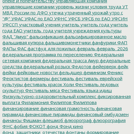
опеке и попечительству
управляющая компания
управляющие компании
уровень жизни
условия труда
УТ
МВД России по ДФО
утечка
утраченный урожай
утро с
"@"
УФАС
УФАС по ЕАО
УФНС
УФСБ
УФСБ по ЕАО
УФСИН
УФССП
участковый
учения
учитель
учитель года
учитель
года ЕАО
учитель_года
учителя
учреждения культуры
ФАД "Амур"
фальсификация
фальсифицированное масло
фальшивая купюра
фальшивомонетчики
фанфурики
ФАП
ФАПы
ФАС
фастфуд для пожилых
февраль
февраль_2026
федеральная программа по переселению
Федеральная
сетевая компания
федеральная трасса Амур
федеральные
средства
федеральный розыск
Федотов
фейерверк
фейк
фейки
фейковые новости
фельдшер
феминизм
Феникс
Феоктистов
фермеры
фестиваль
фестиваль еврейской
культуры
фестиваль красок Холи
Фестиваль ледовых
скульптур
Фестиваль мяса
Фестиваль языка идиш
Физкультурно-оздоровительный комплекс
фиксированная
выплата
Филармония
Филиппов
Филиппова
финансирование
финансовая грамотность
финансовая
пирамида
финансовые пирамиды
финансовый омбудсмен
финансы
Фишман
флешмоб
флюорограф
флюорография
ФНС
фобия
ФОКОТ
фонд
Фонд кино
фонд_защитники_отечества
фонтаны
формирование