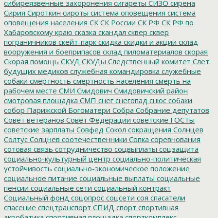
сибиреязвенные захоронения
сигареты
СИЗО
сирена
Сирия
Сироткин
сироты
система оповещения
система
оповещения населения
СК
СК России
СК РФ
СК РФ по
Хабаровскому краю
сказка
скандал
сквер
сквер
пограничников
скейт-парк
скидка
скидки и акции
склад
вооружения и боеприпасов
склад пиломатериалов
скорая
Скорая помощь
СКУД
СКУДы
Следственный комитет
Слет
будущих медиков
служебная командировка
служебные
собаки
смертность
смертность населения
смерть на
рабочем месте
СМИ
Смидович
Смидовичский район
смотровая площадка
СМП
снег
снегопад
снюс
собаки
собор Парижской Богоматери
Собра
Собрание депутатов
Совет ветеранов
Совет Федерации
советские ГОСТы
советские зарплаты
Совфед
Сокол
сокращения
Солнцев
Солтус
Солцнев
соотечественники
Сопка
соревнования
сотовая связь
сотрудничество
соцвыплаты
соцзащита
социально-культурный центр
социально-политическая
устойчивость
социально-экономическое положение
социальное питание
социальные выплаты
социальные
пенсии
социальные сети
социальный контракт
Социальный фонд
соцопрос
соцсети
соя
спасатели
спасение
спецтранспорт
СПИД
спорт
спортивная
акробатика
спортивная площадка
спорткомплекс