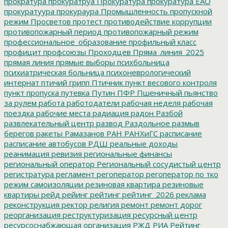
прократура
прокуратруа
Прокуратура
прокуратура ЕАО
прокуратуура
прокураура
Промышленность
пропускной
режим
Просветов
протест
противодействие коррупции
противопожарный период
противопожарный режим
профессиональное_образование
профильный класс
профицит
профсоюзы
Проходцев
Пряма_линия_2025
прямая линия
прямые выборы
психбольница
психиатрическая больница
психоневрологический
интернат
птичий грипп
Птичник
пункт весового контроля
пункт пропуска
путевка
Путин
ПФР
Пшеничный
пьянство
за рулем
работа
работодатели
рабочая неделя
рабочая
поездка
рабочие места
радиация
радон
Разбой
развлекательный центр
развод
Раздольное
размыв
берегов
ракеты
Рамазанов
РАН
РАНХиГС
расписание
расписание автобусов
РДШ
реальные доходы
реанимация
ревизия
региональные финансы
региональный оператор
Региональный сосудистый центр
регистратура
регламент
регоператор
регоператор по тко
режим самоизоляции
резиновая квартира
резиновые
квартиры
рейд
рейинг
рейтинг
рейтинг_2026
реклама
реконструкция
ректор
религия
ремонт
ремонт дорог
реорганизация
реструктуризация
ресурсный центр
ресурсоснабжающая организация
РЖД
РИА Рейтинг