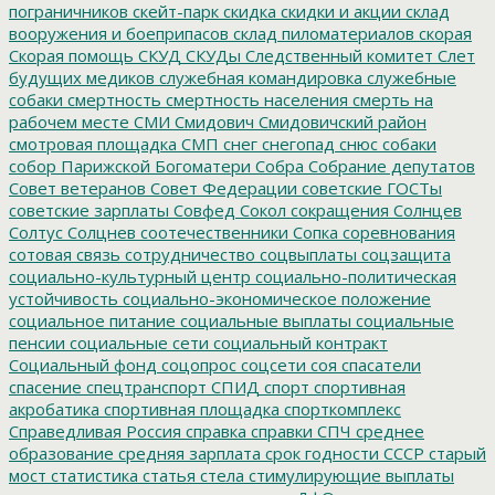
пограничников
скейт-парк
скидка
скидки и акции
склад
вооружения и боеприпасов
склад пиломатериалов
скорая
Скорая помощь
СКУД
СКУДы
Следственный комитет
Слет
будущих медиков
служебная командировка
служебные
собаки
смертность
смертность населения
смерть на
рабочем месте
СМИ
Смидович
Смидовичский район
смотровая площадка
СМП
снег
снегопад
снюс
собаки
собор Парижской Богоматери
Собра
Собрание депутатов
Совет ветеранов
Совет Федерации
советские ГОСТы
советские зарплаты
Совфед
Сокол
сокращения
Солнцев
Солтус
Солцнев
соотечественники
Сопка
соревнования
сотовая связь
сотрудничество
соцвыплаты
соцзащита
социально-культурный центр
социально-политическая
устойчивость
социально-экономическое положение
социальное питание
социальные выплаты
социальные
пенсии
социальные сети
социальный контракт
Социальный фонд
соцопрос
соцсети
соя
спасатели
спасение
спецтранспорт
СПИД
спорт
спортивная
акробатика
спортивная площадка
спорткомплекс
Справедливая Россия
справка
справки
СПЧ
среднее
образование
средняя зарплата
срок годности
СССР
старый
мост
статистика
статья
стела
стимулирующие выплаты