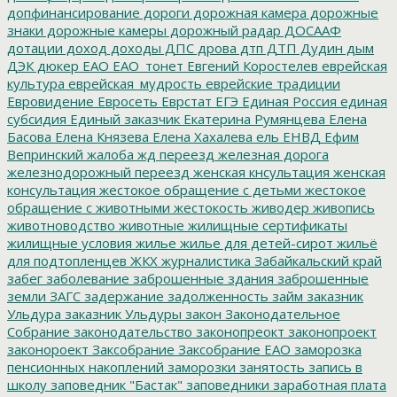
допфинансирование
дороги
дорожная камера
дорожные
знаки
дорожные камеры
дорожный радар
ДОСААФ
дотации
доход
доходы
ДПС
дрова
дтп
ДТП
Дудин
дым
ДЭК
дюкер
ЕАО
ЕАО_тонет
Евгений Коростелев
еврейская
культура
еврейская_мудрость
еврейские традиции
Евровидение
Евросеть
Еврстат
ЕГЭ
Единая Россия
единая
субсидия
Единый заказчик
Екатерина Румянцева
Елена
Басова
Елена Князева
Елена Хахалева
ель
ЕНВД
Ефим
Вепринский
жалоба
жд переезд
железная дорога
железнодорожный переезд
женская кнсультация
женская
консультация
жестокое обращение с детьми
жестокое
обращение с животными
жестокость
живодер
живопись
животноводство
животные
жилищные сертификаты
жилищные условия
жилье
жилье для детей-сирот
жильё
для подтопленцев
ЖКХ
журналистика
Забайкальский край
забег
заболевание
заброшенные здания
заброшенные
земли
ЗАГС
задержание
задолженность
займ
заказник
Ульдура
заказник Ульдуры
закон
Законодательное
Собрание
законодательство
законопреокт
законопроект
законороект
Заксобрание
Заксобрание ЕАО
заморозка
пенсионных накоплений
заморозки
занятость
запись в
школу
заповедник "Бастак"
заповедники
заработная плата