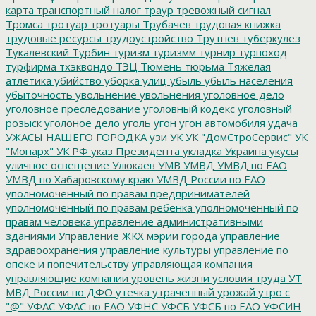
карта
транспортный налог
траур
тревожный сигнал
Тромса
тротуар
тротуары
Трубачев
трудовая книжка
трудовые ресурсы
трудоустройство
Трутнев
туберкулез
Тукалевский
Турбин
туризм
туризмм
турнир
турпоход
турфирма
тхэквондо
ТЭЦ
Тюмень
тюрьма
Тяжелая
атлетика
убийство
уборка улиц
убыль
убыль населения
убыточность
увольнение
увольнения
уголовное дело
уголовное преследование
уголовный кодекс
уголовный
розыск
уголоное дело
уголь
угон
угон автомобиля
удача
УЖАСЫ НАШЕГО ГОРОДКА
узи
УК
УК "ДомСтроСервис"
УК
"Монарх"
УК РФ
указ Президента
укладка
Украина
укусы
уличное освещение
Улюкаев
УМВ
УМВД
УМВД по ЕАО
УМВД по Хабаровскому краю
УМВД России по ЕАО
уполномоченный по правам предпринимателей
уполномоченный по правам ребенка
уполномоченный по
правам человека
управление административными
зданиями
Управление ЖКХ мэрии города
управление
здравоохранения
управление культуры
управление по
опеке и попечительству
управляющая компания
управляющие компании
уровень жизни
условия труда
УТ
МВД России по ДФО
утечка
утраченный урожай
утро с
"@"
УФАС
УФАС по ЕАО
УФНС
УФСБ
УФСБ по ЕАО
УФСИН