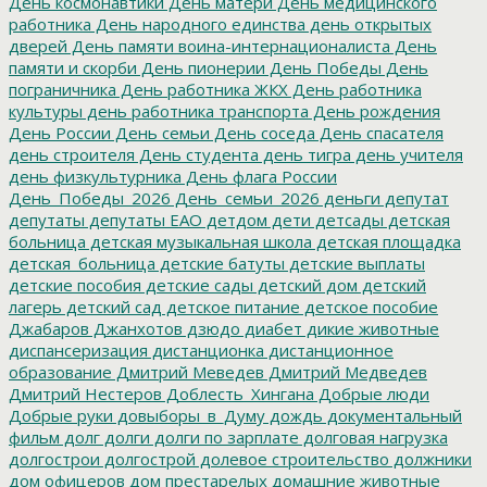
День космонавтики
День матери
День медицинского
работника
День народного единства
день открытых
дверей
День памяти воина-интернационалиста
День
памяти и скорби
День пионерии
День Победы
День
пограничника
День работника ЖКХ
День работника
культуры
день работника транспорта
День рождения
День России
День семьи
День соседа
День спасателя
день строителя
День студента
день тигра
день учителя
день физкультурника
День флага России
День_Победы_2026
День_семьи_2026
деньги
депутат
депутаты
депутаты ЕАО
детдом
дети
детсады
детская
больница
детская музыкальная школа
детская площадка
детская_больница
детские батуты
детские выплаты
детские пособия
детские сады
детский дом
детский
лагерь
детский сад
детское питание
детское пособие
Джабаров
Джанхотов
дзюдо
диабет
дикие животные
диспансеризация
дистанционка
дистанционное
образование
Дмитрий Меведев
Дмитрий Медведев
Дмитрий Нестеров
Доблесть_Хингана
Добрые люди
Добрые руки
довыборы_в_Думу
дождь
документальный
фильм
долг
долги
долги по зарплате
долговая нагрузка
долгострои
долгострой
долевое строительство
должники
дом офицеров
дом престарелых
домашние животные