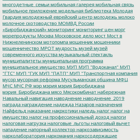
многодетные_семьи
мобильная галерея
мобильная связь
мобильное приложение
модельная библиотека
Молодая
Гвардия
молодежный еврейский центр
молодежь
молоко
молочное скотоводство
МОМВД России
«Биробиджанский»
мониторинг
мониторинг цен
морг
морепродукты
Москва
Московское дело
мост
Мост в
Нижнеленинском
мотопомпа
мошенник
мошенники
мошенничество
МРОТ
мудрость
музей
музей
современного искусства
музыкальный спектакль
муниципалитеты
муниципальная программа
муниципальное имущество
МУП
МУП "Водоканал"
МУП
"ГТС"
МУП "ГУК
МУП "ПАТП"
МУП "Транспортная компания
мусор
мусорная реформа
Мусульманская община
МФЦ
МЧС
МЧС РФ
мэр
мэрия
мэрия Биробиджана
мэрия_Биробиджана
мясо
Мясокомбинат
набережная
Навальный
навигация
наводнение
наводнение_2019
награда
награждение
надежда
Назаров
назначения
Найфельд
наказание
накркотики
наледь
налог
налог на
имущество
налог на профессиональный доход
налоги
налоговая нагрузка
налоговые_льготы
налоговый вычет
нападение
напорный коллектор
наркозависимость
нарколаборатория
наркомания
наркосодержащие