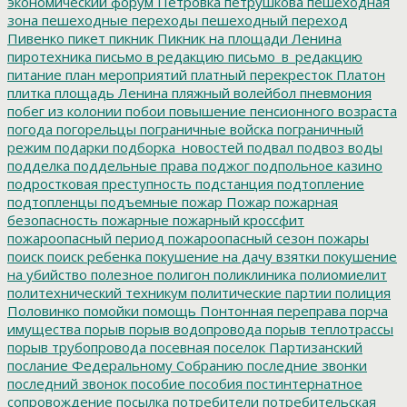
экономический форум
Петровка
петрушкова
пешеходная
зона
пешеходные переходы
пешеходный переход
Пивенко
пикет
пикник
Пикник на площади Ленина
пиротехника
письмо в редакцию
письмо_в_редакцию
питание
план мероприятий
платный перекресток
Платон
плитка
площадь Ленина
пляжный волейбол
пневмония
побег из колонии
побои
повышение пенсионного возраста
погода
погорельцы
пограничные войска
пограничный
режим
подарки
подборка_новостей
подвал
подвоз воды
подделка
поддельные права
поджог
подпольное казино
подростковая преступность
подстанция
подтопление
подтопленцы
подъемные
пожар
Пожар
пожарная
безопасность
пожарные
пожарный кроссфит
пожароопасный период
пожароопасный сезон
пожары
поиск
поиск ребенка
покушение на дачу взятки
покушение
на убийство
полезное
полигон
поликлиника
полиомиелит
политехнический техникум
политические партии
полиция
Половинко
помойки
помощь
Понтонная переправа
порча
имущества
порыв
порыв водопровода
порыв теплотрассы
порыв трубопровода
посевная
поселок Партизанский
послание Федеральному Собранию
последние звонки
последний звонок
пособие
пособия
постинтернатное
сопровождение
посылка
потребители
потребительская