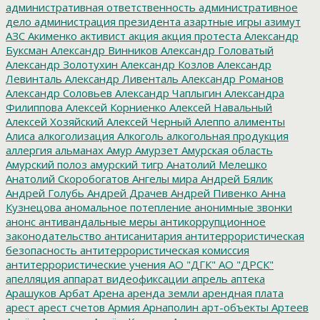
административная ответственность
административное
дело
администрация президента
азартные игры
азимут
АЗС
Акименко
активист
акция
акция протеста
Александр
Буксман
Александр Винников
Александр Головатый
Александр Золотухин
Александр Козлов
Александр
Левинталь
Александр Ливенталь
Александр Романов
Александр Соловьев
Александр Чаплыгин
Александра
Филиппова
Алексей Корниенко
Алексей Навальный
Алексей Хозяйский
Алексей Черный
Алеппо
алименты
Алиса
алкоголизация
Алкоголь
алкогольная продукция
аллергия
альманах
Амур
Амурзет
Амурская область
Амурский полоз
амурский тигр
Анатолий Мелешко
Анатолий Скоробогатов
Ангелы мира
Андрей Бялик
Андрей Голубь
Андрей Драчев
Андрей Пивенко
Анна
Кузнецова
аномальное потепление
анонимные звонки
анонс
антивандальные меры
антикоррупционное
законодательство
антисанитария
антитеррористическая
безопасность
антитеррористическая комиссия
антитеррористические учения
АО "ДГК"
АО "ДРСК"
апелляция
аппарат видеофиксации
апрель
аптека
Арашуков
Арбат
Арена
аренда земли
арендная плата
арест
арест счетов
Армия
Арнаполин
арт-объекты
Артеев