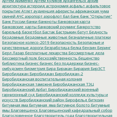
Артём Акименко
Артём Куликов
Архангельск
архив
архитектура
астероид
астрономия
асфальт
асфальтовое
покрытие
Атлет
аудиенция
аферисты
африканская чума
свиней
АЧС
аэропорт
аэрофлот
бал
банк
банк "Открытие"
Банк России
банки
банкноты
банковская карта
банковские_карты
банковский роуминг
банкротство
барельеф
баскетбол
Бастак
Бастрыкин
батут
Бедность
бездомные
бездомные животные
безналичные платежи
Безопасное колесо-2019
безопасность
Безопасные и
качественные дороги
безработица
белка
бензин
Беринг
Берл Лазар
бесплатные лекарства
Бессмертные дела
Бессмертный полк
бесхозяйственность
бешенство
библиотека
бизнес
бизнес без поддержки
бизнес-
омбудсмен
биометрия
Бира
Биракан
Бирария
БирЗСТ
Биробидажан
Биробиджан
Биробиджан-2
Биробиджанская воспитательная колония
Биробиджанская таможня
Биробиджанская ТЭЦ
Биробиджанский Арбат
Биробиджанский военный
гарнизонный суд
Биробиджанский колледж культуры и
искусств
Биробиджанский район
Бирофельд
биткоин
битумная яма
битумная_яма
битумное болото
битумные
ямы
Благовещенск
Благовещенский кафедральный собор
Благословенное
благотворитель года
благотворительная