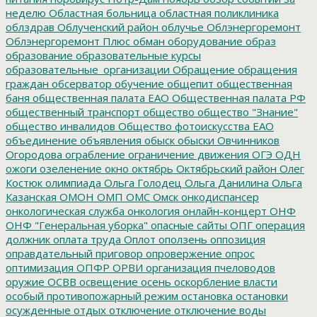
неделю
Областная больница
областная поликлиника
облздрав
Облученский район
облучье
Облэнергоремонт
Облэнергоремонт Плюс
обман
оборудование
образ
образование
образовательные курсы
образовательные_организации
Обращение
обращения
граждан
обсерватор
обучение
общепит
общественная
баня
общественная палата ЕАО
Общественная палата РФ
общественный транспорт
общество
общество "Знание"
общество инвалидов
Общество фотоискусства ЕАО
объединение
объявления
обыск
обыски
Овчинников
Огородова
ограбление
ограничение движения
ОГЭ
ОДН
ожоги
озеленение
окно
октябрь
Октябрьский район
Олег
Костюк
олимпиада
Ольга Голодец
Ольга Данилина
Ольга
Казанская
ОМОН
ОМП
ОМС
Омск
онкодиспансер
онкологическая служба
онкология
онлайн-концерт
ОНФ
ОНФ "Генеральная уборка"
опасные сайты
ОПГ
операция
должник
оплата труда
Оплот
оползень
оппозиция
оправдательный приговор
опровержение
опрос
оптимизация
ОПФР
ОРВИ
организация пчеловодов
оружие
ОСВВ
освещение
осень
оскорбление власти
особый противопожарный режим
остановка
остановки
осужденные
отдых
отключение
отключение воды