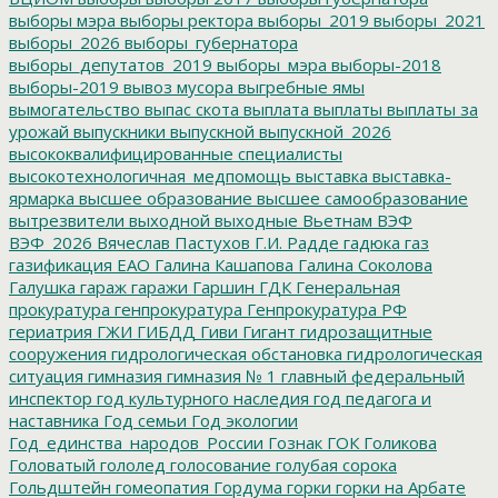
выборы мэра
выборы ректора
выборы_2019
выборы_2021
выборы_2026
выборы_губернатора
выборы_депутатов_2019
выборы_мэра
выборы-2018
выборы-2019
вывоз мусора
выгребные ямы
вымогательство
выпас скота
выплата
выплаты
выплаты за
урожай
выпускники
выпускной
выпускной_2026
высококвалифицированные специалисты
высокотехнологичная_медпомощь
выставка
выставка-
ярмарка
высшее образование
высшее самообразование
вытрезвители
выходной
выходные
Вьетнам
ВЭФ
ВЭФ_2026
Вячеслав Пастухов
Г.И. Радде
гадюка
газ
газификация ЕАО
Галина Кашапова
Галина Соколова
Галушка
гараж
гаражи
Гаршин
ГДК
Генеральная
прокуратура
генпрокуратура
Генпрокуратура РФ
гериатрия
ГЖИ
ГИБДД
Гиви
Гигант
гидрозащитные
сооружения
гидрологическая обстановка
гидрологическая
ситуация
гимназия
гимназия № 1
главный федеральный
инспектор
год культурного наследия
год педагога и
наставника
Год семьи
Год экологии
Год_единства_народов_России
Гознак
ГОК
Голикова
Головатый
гололед
голосование
голубая сорока
Гольдштейн
гомеопатия
Гордума
горки
горки на Арбате