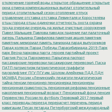
отключение горячей воды
открытое обращение
открытые
окна
отмена компенсационных выплат
отопительный
период
отопительный сезон
отопление
отпуск
отравление
отставка
отставка Левинталя и Коростелёва
отцы города
отцы-одиночки
отчетность
охота
охрана
труда
очереди
очередь на жилье
очистные сооружения
Павел Малышев
Павлова
паводок
падение
пал
палаточный
лагерь
Палькина
Памфилова
памятная акция
памятник
памятник-мемориал
память
панихида
парад выпускников
Парад колясок
Парад Победы
Парасибириада-2019
Парк
парк Весна
парковка
парта_героев
партийный проект
Партия Роста
Пархоменко
Парыгина
паспорт
пассажирские перевозки
пассажирские перевозки\
Пасха
ПАТП
патриотизм
патриотическое граффити
пауэрлифтинг
ПГУ
ПГУ им. Шолом-Алейхема
ПДД
ПДН
МОМВД России «Ленинский»
педагоги
педагогическая
тайна
пенсии
пенсионер
пенсионерка
пенсионеры
пенсионная грамотность
пенсионная реформа
пенсионные
накопления
пенсионный возраст
Пенсионный фонд
пенсия
Первенство России по футболу
Первомай 2017
первый
класс
переводы
переезд
перерасчет
перечень
период
навигации
Песах
петарда
Петербургский международный