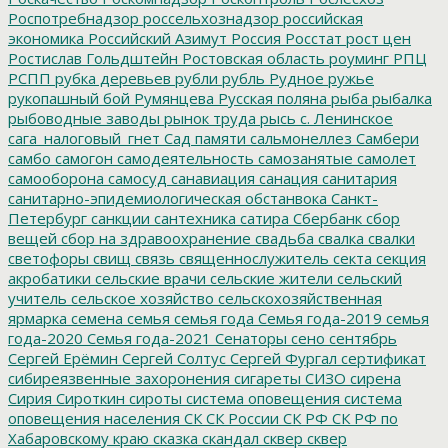
Роспотребнадзор
россельхознадзор
российская
экономика
Российский Азимут
Россия
Росстат
рост цен
Ростислав Гольдштейн
Ростовская область
роуминг
РПЦ
РСПП
рубка деревьев
рубли
рубль
Рудное
ружье
рукопашный бой
Румянцева
Русская поляна
рыба
рыбалка
рыбоводные заводы
рынок труда
рысь
с. Ленинское
сага_налоговый_гнет
Сад памяти
сальмонеллез
Самбери
самбо
самогон
самодеятельность
самозанятые
самолет
самооборона
самосуд
санавиация
санация
санитария
санитарно-эпидемиологическая обстанвока
Санкт-
Петербург
санкции
сантехника
сатира
Сбербанк
сбор
вещей
сбор на здравоохранение
свадьба
свалка
свалки
светофоры
свищ
связь
священнослужитель
секта
секция
акробатики
сельские врачи
сельские жители
сельский
учитель
сельское хозяйство
сельскохозяйственная
ярмарка
семена
семья
семья года
Семья года-2019
семья
года-2020
Семья года-2021
Сенаторы
сено
сентябрь
Сергей Ерёмин
Сергей Солтус
Сергей Фургал
сертификат
сибиреязвенные захоронения
сигареты
СИЗО
сирена
Сирия
Сироткин
сироты
система оповещения
система
оповещения населения
СК
СК России
СК РФ
СК РФ по
Хабаровскому краю
сказка
скандал
сквер
сквер