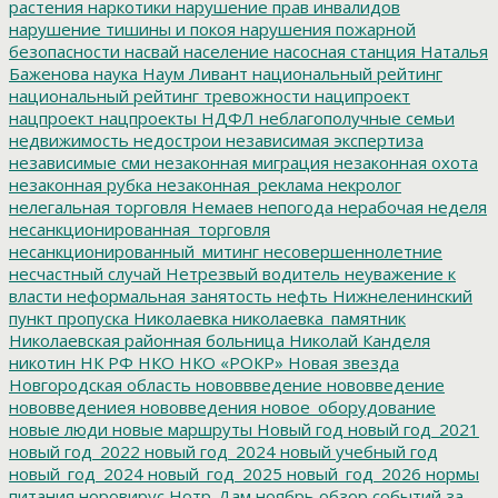
растения
наркотики
нарушение прав инвалидов
нарушение тишины и покоя
нарушения пожарной
безопасности
насвай
население
насосная станция
Наталья
Баженова
наука
Наум Ливант
национальный рейтинг
национальный рейтинг тревожности
наципроект
нацпроект
нацпроекты
НДФЛ
неблагополучные семьи
недвижимость
недострои
независимая экспертиза
независимые сми
незаконная миграция
незаконная охота
незаконная рубка
незаконная_реклама
некролог
нелегальная торговля
Немаев
непогода
нерабочая неделя
несанкционированная_торговля
несанкционированный_митинг
несовершеннолетние
несчастный случай
Нетрезвый водитель
неуважение к
власти
неформальная занятость
нефть
Нижнеленинский
пункт пропуска
Николаевка
николаевка_памятник
Николаевская районная больница
Николай Канделя
никотин
НК РФ
НКО
НКО «РОКР»
Новая звезда
Новгородская область
нововвведение
нововведение
нововведениея
нововведения
новое_оборудование
новые люди
новые маршруты
Новый год
новый год_2021
новый год_2022
новый год_2024
новый учебный год
новый_год_2024
новый_год_2025
новый_год_2026
нормы
питания
норовирус
Нотр-Дам
ноябрь
обзор событий за