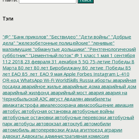
Тэги
"@"
"Банк приколов"
"Бествидео"
"Дети войны"
"Добрые
дела"
"железобетонные полицейские"
"ленивые"
малоимущие
"обманутые дольщики"
"Рентгенологический
субботник"
"Цементный поток"
@
1 класс
1 мая
1 сентября
112
2018
23 февраля
31 декабря
5
5G
75-летие Победы
8
Марта
80 лет
80 лет Биробиджану
80_летие_Победы
85
лет ЕАО
85_лет_ЕАО
9 мая
Apple
Forbes
Instagram
L-410
QR-код
WhatsApp
Wi-Fi
WorldSkills Russia
аборты
аварийная
посадка
аварийное жилье
аварийные дома
аварийный дом
аварийный жилфонд
аварийный мост
авария
авария на
Чернобыльской АЭС
август
Авдалян
авиабилеты
авиакатастрофа
авиалесоохрана
авиасообщение
авиация
автобус
автобусная остановка
автобусные войны
автобусные остановки
автобусные перевозки
автобусный
парк
автобусы
автовокзал
автоклуб
автомобили
автомобиль
автоперевозки
Агада
агитпоезд
аграрии
адвокат
Адвокаты
административная комиссия