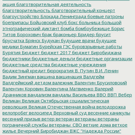
акция
благотворительная деятельность
благотворительность
благотворительный концерт
благоустройство
Блокада Ленинграда
боевые патроны
боеприпасы
Бойцовский клуб
бокс
больница
большой
этнографический диктант
бомба
бомбоубежище
Борис
Титов
Борохович
брак
браконьер
Бридер
брусит
брусчатка
Брянск
Будукан
будущие врачи
будущие
медики
Бумагин
Бурейская ГЭС
буровзрывные работы
Бурятия
Бюджет
бюджет 2017
бюджет Биробиджана
бюджетники
бюджетные деньги
бюджетные организации
бюджетные средства
бюджетные учреждения
бюджетный кредит
бюрократия
В. Путин
В.И. Ленин
Вадим Зингман
вакцина
вакцинация
Валдгейм
Валдгеймский детдом
валежник
Валентин Брусиловский
Валентин Коровин
Валентина Матвиенко
Валерий
Дранников
вандализм
вандалы
Васильева
ВВО
ВВП
Вебер
Великан
Великая Октябрьская социалистическая
революция
Великая Отечественная война
велодорожка
велопробег
велосипед
Верховный суд
весенние каникулы
весенний призыв
ветер
ветеран
ветераны
ветераны
пограничной службы
ветераны_СВО
ветхие дома
ветхое
жилье
Вечерний Биробиджан
ВЖС "Надежда России"