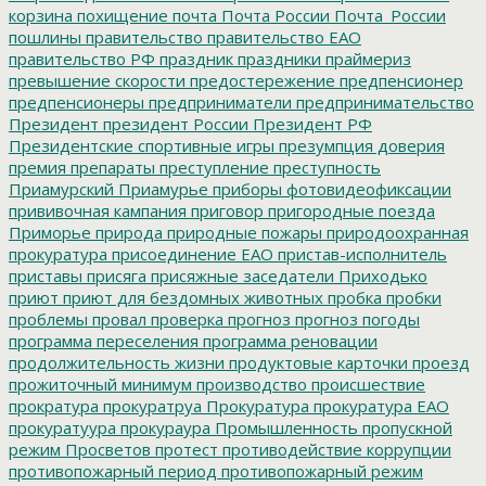
корзина
похищение
почта
Почта России
Почта_России
пошлины
правительство
правительство ЕАО
правительство РФ
праздник
праздники
праймериз
превышение скорости
предостережение
предпенсионер
предпенсионеры
предприниматели
предпринимательство
Президент
президент России
Президент РФ
Президентские спортивные игры
презумпция доверия
премия
препараты
преступление
преступность
Приамурский
Приамурье
приборы фотовидеофиксации
прививочная кампания
приговор
пригородные поезда
Приморье
природа
природные пожары
природоохранная
прокуратура
присоединение ЕАО
пристав-исполнитель
приставы
присяга
присяжные заседатели
Приходько
приют
приют для бездомных животных
пробка
пробки
проблемы
провал
проверка
прогноз
прогноз погоды
программа переселения
программа реновации
продолжительность жизни
продуктовые карточки
проезд
прожиточный минимум
производство
происшествие
прократура
прокуратруа
Прокуратура
прокуратура ЕАО
прокуратуура
прокураура
Промышленность
пропускной
режим
Просветов
протест
противодействие коррупции
противопожарный период
противопожарный режим