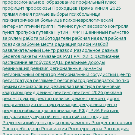
профессиональное_образование
профильный класс
профицит
профсоюзы
Проходцев
Пряма_линия_2025
прямая линия
прямые выборы
психбольница
психиатрическая больница
психоневрологический
интернат
птичий грипп
Птичник
пункт весового контроля
пункт пропуска
путевка
Путин
ПФР
Пшеничный
пьянство
за рулем
работа
работодатели
рабочая неделя
рабочая
поездка
рабочие места
радиация
радон
Разбой
развлекательный центр
развод
Раздольное
размыв
берегов
ракеты
Рамазанов
РАН
РАНХиГС
расписание
расписание автобусов
РДШ
реальные доходы
реанимация
ревизия
региональные финансы
региональный оператор
Региональный сосудистый центр
регистратура
регламент
регоператор
регоператор по тко
режим самоизоляции
резиновая квартира
резиновые
квартиры
рейд
рейинг
рейтинг
рейтинг_2026
реклама
реконструкция
ректор
религия
ремонт
ремонт дорог
реорганизация
реструктуризация
ресурсный центр
ресурсоснабжающая организация
РЖД
РИА Рейтинг
ритуальные услуги
рйтинг
рогатый скот
роддом
Родительский день
роды
рождаемость
Рождество
розыск
Ропотребнадзор
Росавиация
Росводресурсы
Росгвардия
Роскачество
Роскомнадзор
Росконтроль
Рослесхоз