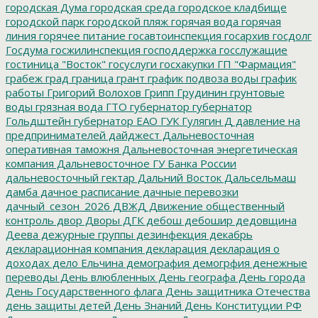
городская Дума
городская среда
городское кладбище
городской парк
городской пляж
горячая вода
горячая
линия
горячее питание
госавтоинспекция
госархив
госдолг
Госдума
госжилинспекция
господдержка
госслужащие
гостиница "Восток"
госуслуги
госхакупки
ГП "Фармация"
грабеж
град
граница
грант
график подвоза воды
график
работы
Григорий Волохов
Грипп
Грудинин
грунтовые
воды
грязная вода
ГТО
губернатор
губернатор
Гольдштейн
губернатор ЕАО
ГУК
Гулягин
Д
давление на
предпринимателей
дайджест
Дальневосточная
оперативная таможня
Дальневосточная энергетическая
компания
Дальневосточное ГУ Банка России
дальневосточный гектар
Дальний Восток
Дальсельмаш
дамба
дачное расписание
дачные перевозки
дачный_сезон_2026
ДВЖД
Движение общественный
контроль
двор
Дворы
ДГК
дебош
дебошир
дедовщина
Деева
дежурные группы
дезинфекция
декабрь
декларационная компания
декларация
декларация о
доходах
дело Ельчина
демография
демогрфия
денежные
переводы
День влюбленных
День географа
День города
День Государственного флага
День защитника Отечества
день защиты детей
День Знаний
День Конституции РФ