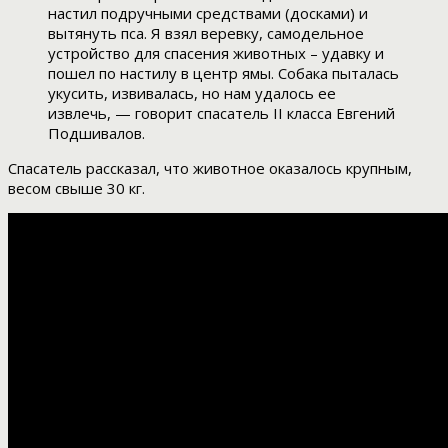
настил подручными средствами (досками) и
вытянуть пса. Я взял веревку, самодельное
устройство для спасения животных – удавку и
пошел по настилу в центр ямы. Собака пыталась
укусить, извивалась, но нам удалось ее
извлечь, — говорит спасатель II класса Евгений
Подшивалов.
Спасатель рассказал, что животное оказалось крупным,
весом свыше 30 кг.