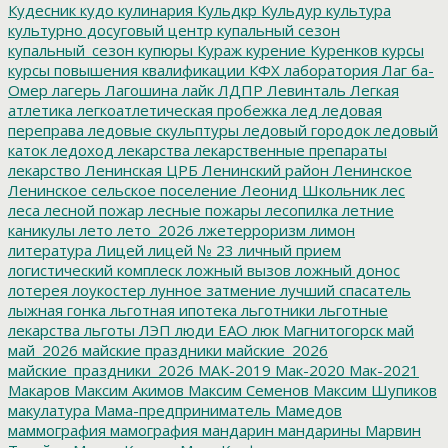
Кудесник
кудо
кулинария
Кульдкр
Кульдур
культура
культурно досуговый центр
купальный сезон
купальный_сезон
купюры
Кураж
курение
Куренков
курсы
курсы повышения квалификации
КФХ
лаборатория
Лаг ба-
Омер
лагерь
Лагошина
лайк
ЛДПР
Левинталь
Легкая
атлетика
легкоатлетическая пробежка
лед
ледовая
переправа
ледовые скульптуры
ледовый городок
ледовый
каток
ледоход
лекарства
лекарственные препараты
лекарство
Ленинская ЦРБ
Ленинский район
Ленинское
Ленинское сельское поселение
Леонид Школьник
лес
леса
лесной пожар
лесные пожары
лесопилка
летние
каникулы
лето
лето_2026
лжетерроризм
лимон
литература
Лицей
лицей № 23
личный прием
логистический комплеск
ложный вызов
ложный донос
лотерея
лоукостер
лунное затмение
лучший спасатель
лыжная гонка
льготная ипотека
льготники
льготные
лекарства
льготы
ЛЭП
люди ЕАО
люк
Магнитогорск
май
май_2026
майские праздники
майские_2026
майские_праздники_2026
МАК-2019
Мак-2020
Мак-2021
Макаров
Максим Акимов
Максим Семенов
Максим Шупиков
макулатура
Мама-предприниматель
Мамедов
маммография
мамография
мандарин
мандарины
Марвин