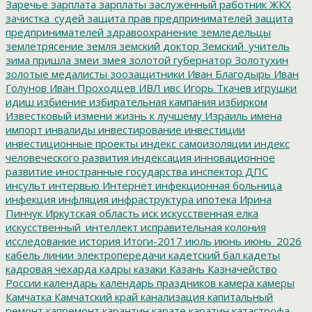
Заречье
зарплата
зарплаты
заслуженный работник ЖКХ
зачистка_судей
защита прав предпринимателей
защита
предпринимателей
здравоохранение
земледельцы
землетрясение
земля
земский доктор
Земский_учитель
зима пришла
змеи
змея
золотой губернатор
Золотухин
золотые медалисты
зоозащитники
Иван Благодырь
Иван
Голунов
Иван Проходцев
ИВЛ
ивс
Игорь Ткачев
игрушки
идиш
избиение
избирательная кампания
избирком
Известковый
измени жизнь к лучшему
Израиль
имена
импорт
инвалиды
инвестирование
инвестиции
инвестиционные проекты
индекс самоизоляции
индекс
человеческого развития
индексация
инновационное
развитие
иностранные государства
инспектор ДПС
инсульт
интервью
Интернет
инфекционная больница
инфекция
инфляция
инфраструктура
ипотека
Ирина
Пинчук
Иркутская область
иск
искусственная елка
искусственный_интеллект
исправительная колония
исследование
история
Итоги-2017
июль
июнь
июнь_2026
кабель линии электропередачи
кадетский бал
кадеты
кадровая чехарда
кадры
казаки
Казань
Казначейство
России
календарь
календарь праздников
камера
камеры
Камчатка
Камчатский край
канализация
капитальный
ремонт
капремонт
карантин
карате
каратин
катастрофа