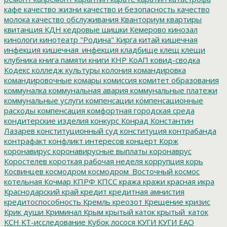
кафе
качество жизни
качество и безопасность
качество
молока
качество обслуживания
Кванториум
квартиры
квитанция
КДН
кедровые шишки
Кемерово
кинозал
кинологи
кинотеатр "Родина"
Кирга
китай
кишечная
инфекция
кишечная_инфекция
кладбище
клещ
клещи
клубника
книга памяти
книги
КНР
КоАП
ковид-сводка
Кодекс
колледж культуры
колония
командировка
командировочные
комары
комиссия
комитет образования
коммуналка
коммунальная авария
коммунальные платежи
коммунальные услуги
компенсации
компенсационные
расходы
компенсация
комфортная городская среда
кондитерские изделия
конкурс
Конрад
Константин
Лазарев
конституционный суд
конституция
контрабанда
контрафакт
конфликт интересов
концерт
Корж
коронавирус
коронавирусные выплаты
коронаврус
Коростелев
короткая рабочая неделя
коррупция
корь
Косвинцев
космодром
космодром_Восточный
космос
котельная
Кочмар
КПРФ
КПСС
кража
кражи
красная икра
Краснодарский край
кредит
кредитная амнистия
кредитоспособность
Кремль
креозот
Крещение
кризис
Крик души
Криминал
Крым
крытый каток
крытый_каток
КСН
КТ-исследование
Кубок лосося
КУГИ
КУГИ ЕАО