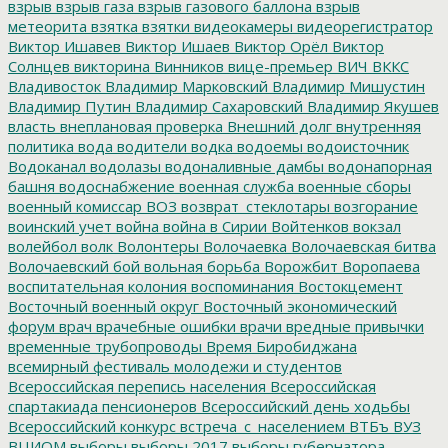
взрыв
взрыв газа
взрыв газового баллона
взрыв
метеорита
взятка
взятки
видеокамеры
видеорегистратор
Виктор Ишавев
Виктор Ишаев
Виктор Орёл
Виктор
Солнцев
викторина
Винников
вице-премьер
ВИЧ
ВККС
Владивосток
Владимир Марковский
Владимир Мишустин
Владимир Путин
Владимир Сахаровский
Владимир Якушев
власть
внеплановая проверка
Внешний долг
внутренняя
политика
вода
водители
водка
водоемы
водоисточник
Водоканал
водолазы
водоналивные дамбы
водонапорная
башня
водоснабжение
военная служба
военные сборы
военный комиссар
ВОЗ
возврат_стеклотары
возгорание
воинский учет
война
война в Сирии
Войтенков
вокзал
волейбол
волк
Волонтеры
Волочаевка
Волочаевская битва
Волочаевский бой
вольная борьба
Ворожбит
Воропаева
воспитательная колония
воспоминания
Востокцемент
Восточный военный округ
Восточный экономический
форум
врач
врачебные ошибки
врачи
вредные привычки
временные трубопроводы
Время Биробиджана
всемирный фестиваль молодежи и студентов
Всероссийская перепись населения
Всероссийская
спартакиада пенсионеров
Всероссийский день ходьбы
Всероссийский конкурс
встреча_с_населением
ВТБъ
ВУЗ
ВЦИОМ
выборы
выборы 2017
выборы губернатора