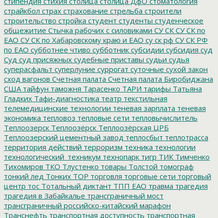
стипендия
стихия
столица
столица ДфО
стоматология
страйкбол
страх
страхование
стрельба
строители
строительство
стройка
студент
студенты
студенческое
общежитие
Стычка рабочих с силовиками
СУ СК
СУ СК по
ЕАО
СУ СК по Хабаровскому краю и ЕАО
су ск рф
СУ СК РФ
по ЕАО
субботнее чтиво
субботник
субсидии
субсидия
суд
Суд
суд присяжных
судебные приставы
судьи
судья
суперасфальт
суперлуние
суррогат
суточные
сухой закон
сход вагонов
Счетная палата
Счетная палата Биробиджана
США
тайфун
таможня
Тарасенко
ТАРИ
тарифы
Татьяна
Гладких
Тафи-диагностика
театр
текстильная
телемедицинские технологии
теневая зарплата
теневая
экономика
тепловоз
тепловые сети
тепловычислитель
Теплоозерск
Теплоозёрск
Теплоозёрская ЦРБ
Теплоозерский цементный завод
теплосбыт
теплотрасса
территория действий
терроризм
техника
технологии
технологический_техникум
технопарк
тигр
ТИК
Тимченко
Тихомиров
ТКО
Тлустенко
товары
Толстой
томограф
тонкий лед
Тонких
ТОР
торговля
торговые сети
торговый
центр
тос
Тотальный диктант
ТПП ЕАО
травма
трагедия
трагедия в Забайкалье
трансграничный мост
трансграничный российско-китайский марафон
Транснефть
транспортная доступность
транспортная