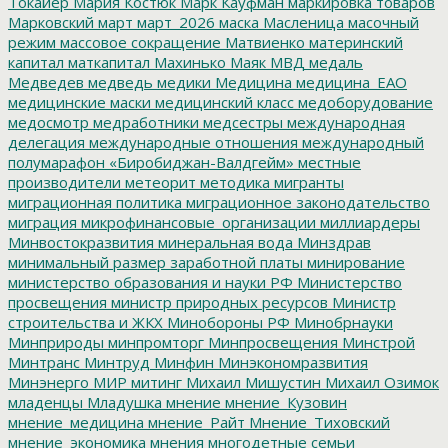
Токайер
Мария Костюк
Марк Кауфман
маркировка товаров
Марковский
март
март_2026
маска
Масленица
масочный
режим
массовое сокращение
Матвиенко
материнский
капитал
маткапитал
Махинько
Маяк
МВД
медаль
Медведев
медведь
медики
Медицина
медицина_ЕАО
медицинские маски
медицинский класс
медоборудование
медосмотр
медработники
медсестры
международная
делегация
международные отношения
международный
полумарафон «Биробиджан-Валдгейм»
местные
производители
метеорит
методика
мигранты
миграционная политика
миграционное законодательство
миграция
микрофинансовые_организации
миллиардеры
Минвостокразвития
минеральная вода
Минздрав
минимальный размер заработной платы
минирование
министерство образования и науки РФ
Министерство
просвещения
министр природных ресурсов
Министр
строительства и ЖКХ
Минобороны РФ
Минобрнауки
Минприроды
минпромторг
Минпросвещения
Минстрой
Минтранс
Минтруд
Минфин
Минэкономразвития
Минэнерго
МИР
митинг
Михаил Мишустин
Михаил Озимок
младенцы
Младушка
мнение
мнение_Кузовин
мнение_медицина
мнение_Райт
Мнение_Тиховский
мнение_экономика
мнения
многодетные семьи