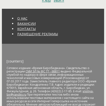
« Апр
Июн »
Кузнецова
аномальное потепление
анонимные звонки
анонс
антивандальные меры
антикоррупционное
законодательство
антисанитария
антитеррористическая
безопасность
антитеррористическая комиссия
О НАС
антитеррористические учения
АО "ДГК"
АО "ДРСК"
ВАКАНСИИ
апелляция
аппарат видеофиксации
апрель
аптека
КОНТАКТЫ
Арашуков
Арбат
Арена
аренда земли
арендная плата
РАЗМЕЩЕНИЕ РЕКЛАМЫ
арест
арест счетов
Армия
Арнаполин
арт-объекты
Артеев
Артём Акименко
Артём Куликов
Архангельск
архив
архитектура
астероид
астрономия
асфальт
асфальтовое
покрытие
Атлет
аудиенция
аферисты
африканская чума
свиней
АЧС
аэропорт
аэрофлот
бал
банк
банк "Открытие"
[counters]
Банк России
банки
банкноты
банковская карта
Сетевое издание «Время Биробиджана». Свидетельство о
банковские_карты
банковский роуминг
банкротство
регистрации
СМИ ЭЛ № ФС 77 - 68811
выдано Федеральной
барельеф
баскетбол
Бастак
Бастрыкин
батут
Бедность
службой по надзору в сфере связи, информационных
технологий и массовых коммуникаций (Роскомнадзор) от
бездомные
бездомные животные
безналичные платежи
07.03.2017 года. Заместитель главного редактора ООО «Время
Безопасное колесо-2019
безопасность
Безопасные и
Биробиджана»: Кондратенко Т.В. Адрес издателя и редакции:
679015, Еврейская автономная область, г. Биробиджан, ул.
качественные дороги
безработица
белка
бензин
Беринг
Физкультурная, д. 26. Телефон (42622) 2-17-85. E-mail:
vremya-
bir@yandex.ru
При перепечатке текстов либо ином
Берл Лазар
бесплатные лекарства
Бессмертные дела
использовании текстовых материалов с настоящего сайта на
Бессмертный полк
бесхозяйственность
бешенство
иных ресурсах в сети Интернет гиперссылка на источник
обязательна. Мнение авторов публикаций не всегда отражает
библиотека
бизнес
бизнес без поддержки
бизнес-