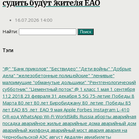
судить будут жителя ЕАО
16.07.2026 14:00
Найти:
Тэги
"@"
"Банк приколов"
"Бествидео"
"Дети войны"
"Добрые
дела"
"железобетонные полицейские"
"ленивые"
малоимущие
"обманутые дольщики"
"Рентгенологический
субботник"
"Цементный поток"
@
1 класс
1 мая
1 сентября
112
2018
23 февраля
31 декабря
5
5G
75-летие Победы
8
Марта
80 лет
80 лет Биробиджану
80_летие_Победы
85
лет ЕАО
85_лет_ЕАО
9 мая
Apple
Forbes
Instagram
L-410
QR-код
WhatsApp
Wi-Fi
WorldSkills Russia
аборты
аварийная
посадка
аварийное жилье
аварийные дома
аварийный дом
аварийный жилфонд
аварийный мост
авария
авария на
Чернобыльской АЭС
август
Авдалян
авиабилеты