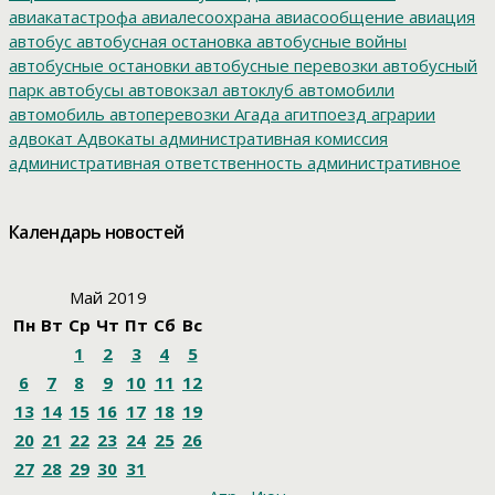
авиакатастрофа
авиалесоохрана
авиасообщение
авиация
автобус
автобусная остановка
автобусные войны
автобусные остановки
автобусные перевозки
автобусный
парк
автобусы
автовокзал
автоклуб
автомобили
автомобиль
автоперевозки
Агада
агитпоезд
аграрии
адвокат
Адвокаты
административная комиссия
административная ответственность
административное
дело
администрация президента
азартные игры
азимут
АЗС
Акименко
активист
акция
акция протеста
Александр
Календарь новостей
Буксман
Александр Винников
Александр Головатый
Александр Золотухин
Александр Козлов
Александр
Левинталь
Александр Ливенталь
Александр Романов
Май 2019
Александр Соловьев
Александр Чаплыгин
Александра
Пн
Вт
Ср
Чт
Пт
Сб
Вс
Филиппова
Алексей Корниенко
Алексей Навальный
1
2
3
4
5
Алексей Хозяйский
Алексей Черный
Алеппо
алименты
Алиса
алкоголизация
Алкоголь
алкогольная продукция
6
7
8
9
10
11
12
аллергия
альманах
Амур
Амурзет
Амурская область
13
14
15
16
17
18
19
Амурский полоз
амурский тигр
Анатолий Мелешко
20
21
22
23
24
25
26
Анатолий Скоробогатов
Ангелы мира
Андрей Бялик
27
28
29
30
31
Андрей Голубь
Андрей Драчев
Андрей Пивенко
Анна