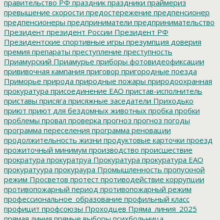
правительство РФ
праздник
праздники
праймериз
превышение скорости
предостережение
предпенсионер
предпенсионеры
предприниматели
предпринимательство
Президент
президент России
Президент РФ
Президентские спортивные игры
презумпция доверия
премия
препараты
преступление
преступность
Приамурский
Приамурье
приборы фотовидеофиксации
прививочная кампания
приговор
пригородные поезда
Приморье
природа
природные пожары
природоохранная
прокуратура
присоединение ЕАО
пристав-исполнитель
приставы
присяга
присяжные заседатели
Приходько
приют
приют для бездомных животных
пробка
пробки
проблемы
провал
проверка
прогноз
прогноз погоды
программа переселения
программа реновации
продолжительность жизни
продуктовые карточки
проезд
прожиточный минимум
производство
происшествие
прократура
прокуратруа
Прокуратура
прокуратура ЕАО
прокуратуура
прокураура
Промышленность
пропускной
режим
Просветов
протест
противодействие коррупции
противопожарный период
противопожарный режим
профессиональное_образование
профильный класс
профицит
профсоюзы
Проходцев
Пряма_линия_2025
прямая линия
прямые выборы
психбольница