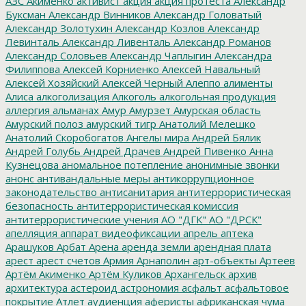
АЗС
Акименко
активист
акция
акция протеста
Александр
Буксман
Александр Винников
Александр Головатый
Александр Золотухин
Александр Козлов
Александр
Левинталь
Александр Ливенталь
Александр Романов
Александр Соловьев
Александр Чаплыгин
Александра
Филиппова
Алексей Корниенко
Алексей Навальный
Алексей Хозяйский
Алексей Черный
Алеппо
алименты
Алиса
алкоголизация
Алкоголь
алкогольная продукция
аллергия
альманах
Амур
Амурзет
Амурская область
Амурский полоз
амурский тигр
Анатолий Мелешко
Анатолий Скоробогатов
Ангелы мира
Андрей Бялик
Андрей Голубь
Андрей Драчев
Андрей Пивенко
Анна
Кузнецова
аномальное потепление
анонимные звонки
анонс
антивандальные меры
антикоррупционное
законодательство
антисанитария
антитеррористическая
безопасность
антитеррористическая комиссия
антитеррористические учения
АО "ДГК"
АО "ДРСК"
апелляция
аппарат видеофиксации
апрель
аптека
Арашуков
Арбат
Арена
аренда земли
арендная плата
арест
арест счетов
Армия
Арнаполин
арт-объекты
Артеев
Артём Акименко
Артём Куликов
Архангельск
архив
архитектура
астероид
астрономия
асфальт
асфальтовое
покрытие
Атлет
аудиенция
аферисты
африканская чума