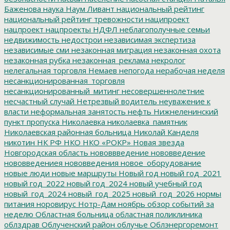
Баженова
наука
Наум Ливант
национальный рейтинг
национальный рейтинг тревожности
наципроект
нацпроект
нацпроекты
НДФЛ
неблагополучные семьи
недвижимость
недострои
независимая экспертиза
независимые сми
незаконная миграция
незаконная охота
незаконная рубка
незаконная_реклама
некролог
нелегальная торговля
Немаев
непогода
нерабочая неделя
несанкционированная_торговля
несанкционированный_митинг
несовершеннолетние
несчастный случай
Нетрезвый водитель
неуважение к
власти
неформальная занятость
нефть
Нижнеленинский
пункт пропуска
Николаевка
николаевка_памятник
Николаевская районная больница
Николай Канделя
никотин
НК РФ
НКО
НКО «РОКР»
Новая звезда
Новгородская область
нововвведение
нововведение
нововведениея
нововведения
новое_оборудование
новые люди
новые маршруты
Новый год
новый год_2021
новый год_2022
новый год_2024
новый учебный год
новый_год_2024
новый_год_2025
новый_год_2026
нормы
питания
норовирус
Нотр-Дам
ноябрь
обзор событий за
неделю
Областная больница
областная поликлиника
облздрав
Облученский район
облучье
Облэнергоремонт