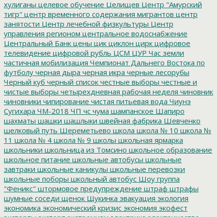
хулиганы
целевое обучение
Целищев
Центр "Амурский
тигр"
центр временного содержания мигрантов
центр
занятости
Центр лечебной физкультуры
Центр
управления регионом
центральное водоснабжение
Центральный Банк
цены
цик
циклон
цирк
цифровое
телевидение
цифровой рубль
ЦСМ
ЦУР
Час земли
частичная мобилизация
Чемпионат Дальнего Востока по
футболу
черная дыра
черная икра
черные лесорубы
Черный куб
черный список
честные выборы
честные и
чистые выборы
четырехдневная рабочая неделя
чиновник
чиновники
чипирование
чистая питьевая вода
Чиунэ
Сугихара
ЧМ-2018
ЧП
чс
чума
шампанское
Шапиро
шахматы
шашки
шашлыки
швейная фабрика
Шевченко
шелковый путь
Шереметьево
школа
школа № 10
школа №
11
школа № 4
школа № 9
школы
школьная ярмарка
школьники
школьница из Томсино
школьное образование
школьное питание
школьные автобусы
школьные
завтраки
школьные каникулы
школьные перевозки
школьные поборы
школьный автобус
Шоу группа
"Феникс"
штормовое предупреждение
штраф
штрафы
шумные соседи
щенок
Щукинка
эвакуация
экология
экономика
экономический кризис
экономия
экофест