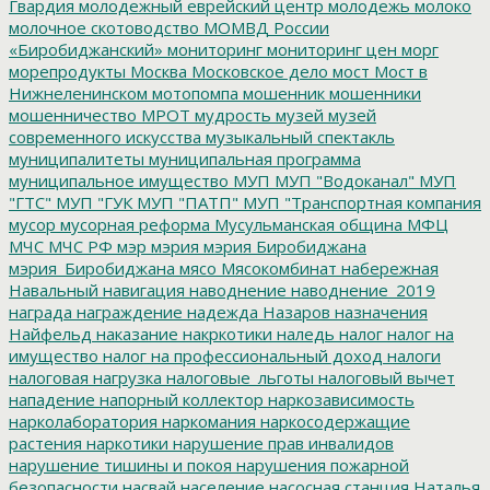
Гвардия
молодежный еврейский центр
молодежь
молоко
молочное скотоводство
МОМВД России
«Биробиджанский»
мониторинг
мониторинг цен
морг
морепродукты
Москва
Московское дело
мост
Мост в
Нижнеленинском
мотопомпа
мошенник
мошенники
мошенничество
МРОТ
мудрость
музей
музей
современного искусства
музыкальный спектакль
муниципалитеты
муниципальная программа
муниципальное имущество
МУП
МУП "Водоканал"
МУП
"ГТС"
МУП "ГУК
МУП "ПАТП"
МУП "Транспортная компания
мусор
мусорная реформа
Мусульманская община
МФЦ
МЧС
МЧС РФ
мэр
мэрия
мэрия Биробиджана
мэрия_Биробиджана
мясо
Мясокомбинат
набережная
Навальный
навигация
наводнение
наводнение_2019
награда
награждение
надежда
Назаров
назначения
Найфельд
наказание
накркотики
наледь
налог
налог на
имущество
налог на профессиональный доход
налоги
налоговая нагрузка
налоговые_льготы
налоговый вычет
нападение
напорный коллектор
наркозависимость
нарколаборатория
наркомания
наркосодержащие
растения
наркотики
нарушение прав инвалидов
нарушение тишины и покоя
нарушения пожарной
безопасности
насвай
население
насосная станция
Наталья