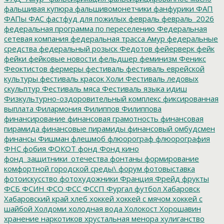
фальшивая купюра
фальшивомонетчики
фанфурики
ФАП
ФАПы
ФАС
фастфуд для пожилых
февраль
февраль_2026
федеральная программа по переселению
Федеральная
сетевая компания
федеральная трасса Амур
федеральные
средства
федеральный розыск
Федотов
фейерверк
фейк
фейки
фейковые новости
фельдшер
феминизм
Феникс
Феоктистов
фермеры
фестиваль
фестиваль еврейской
культуры
фестиваль красок Холи
Фестиваль ледовых
скульптур
Фестиваль мяса
Фестиваль языка идиш
Физкультурно-оздоровительный комплекс
фиксированная
выплата
Филармония
Филиппов
Филиппова
финансирование
финансовая грамотность
финансовая
пирамида
финансовые пирамиды
финансовый омбудсмен
финансы
Фишман
флешмоб
флюорограф
флюорография
ФНС
фобия
ФОКОТ
фонд
Фонд кино
фонд_защитники_отечества
фонтаны
формирование
комфортной городской среды\
форум
фотовыставка
фотоискусство
фотохудожники
Франция
Фрейд
фрукты
ФСБ
ФСИН
ФСО
ФСС
ФССП
Фургал
футбол
Хабаровск
Хабаровский край
хлеб
хоккей
хоккей с мячом
хоккей с
шайбой
Холдоми
холодная вода
Холокост
Хорошавин
хранение наркотиков
хрустальная менора
хулиганство