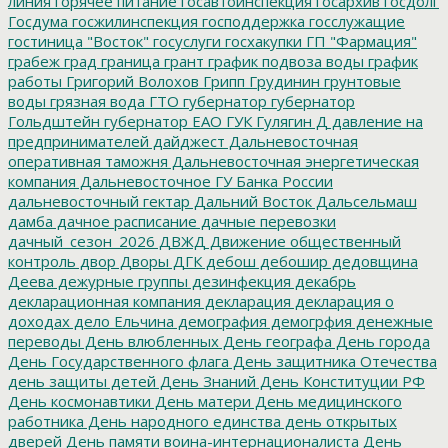
линия
горячее питание
госавтоинспекция
госархив
госдолг
Госдума
госжилинспекция
господдержка
госслужащие
гостиница "Восток"
госуслуги
госхакупки
ГП "Фармация"
грабеж
град
граница
грант
график подвоза воды
график
работы
Григорий Волохов
Грипп
Грудинин
грунтовые
воды
грязная вода
ГТО
губернатор
губернатор
Гольдштейн
губернатор ЕАО
ГУК
Гулягин
Д
давление на
предпринимателей
дайджест
Дальневосточная
оперативная таможня
Дальневосточная энергетическая
компания
Дальневосточное ГУ Банка России
дальневосточный гектар
Дальний Восток
Дальсельмаш
дамба
дачное расписание
дачные перевозки
дачный_сезон_2026
ДВЖД
Движение общественный
контроль
двор
Дворы
ДГК
дебош
дебошир
дедовщина
Деева
дежурные группы
дезинфекция
декабрь
декларационная компания
декларация
декларация о
доходах
дело Ельчина
демография
демогрфия
денежные
переводы
День влюбленных
День географа
День города
День Государственного флага
День защитника Отечества
день защиты детей
День Знаний
День Конституции РФ
День космонавтики
День матери
День медицинского
работника
День народного единства
день открытых
дверей
День памяти воина-интернационалиста
День