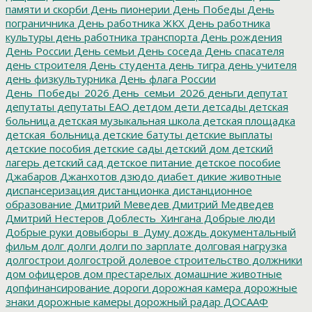
памяти и скорби
День пионерии
День Победы
День
пограничника
День работника ЖКХ
День работника
культуры
день работника транспорта
День рождения
День России
День семьи
День соседа
День спасателя
день строителя
День студента
день тигра
день учителя
день физкультурника
День флага России
День_Победы_2026
День_семьи_2026
деньги
депутат
депутаты
депутаты ЕАО
детдом
дети
детсады
детская
больница
детская музыкальная школа
детская площадка
детская_больница
детские батуты
детские выплаты
детские пособия
детские сады
детский дом
детский
лагерь
детский сад
детское питание
детское пособие
Джабаров
Джанхотов
дзюдо
диабет
дикие животные
диспансеризация
дистанционка
дистанционное
образование
Дмитрий Меведев
Дмитрий Медведев
Дмитрий Нестеров
Доблесть_Хингана
Добрые люди
Добрые руки
довыборы_в_Думу
дождь
документальный
фильм
долг
долги
долги по зарплате
долговая нагрузка
долгострои
долгострой
долевое строительство
должники
дом офицеров
дом престарелых
домашние животные
допфинансирование
дороги
дорожная камера
дорожные
знаки
дорожные камеры
дорожный радар
ДОСААФ