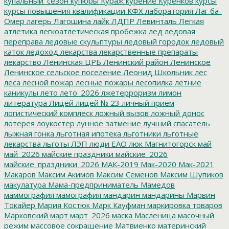
купальный_сезон
купюры
Кураж
курение
Куренков
курсы
курсы повышения квалификации
КФХ
лаборатория
Лаг ба-
Омер
лагерь
Лагошина
лайк
ЛДПР
Левинталь
Легкая
атлетика
легкоатлетическая пробежка
лед
ледовая
переправа
ледовые скульптуры
ледовый городок
ледовый
каток
ледоход
лекарства
лекарственные препараты
лекарство
Ленинская ЦРБ
Ленинский район
Ленинское
Ленинское сельское поселение
Леонид Школьник
лес
леса
лесной пожар
лесные пожары
лесопилка
летние
каникулы
лето
лето_2026
лжетерроризм
лимон
литература
Лицей
лицей № 23
личный прием
логистический комплеск
ложный вызов
ложный донос
лотерея
лоукостер
лунное затмение
лучший спасатель
лыжная гонка
льготная ипотека
льготники
льготные
лекарства
льготы
ЛЭП
люди ЕАО
люк
Магнитогорск
май
май_2026
майские праздники
майские_2026
майские_праздники_2026
МАК-2019
Мак-2020
Мак-2021
Макаров
Максим Акимов
Максим Семенов
Максим Шупиков
макулатура
Мама-предприниматель
Мамедов
маммография
мамография
мандарин
мандарины
Марвин
Токайер
Мария Костюк
Марк Кауфман
маркировка товаров
Марковский
март
март_2026
маска
Масленица
масочный
режим
массовое сокращение
Матвиенко
материнский