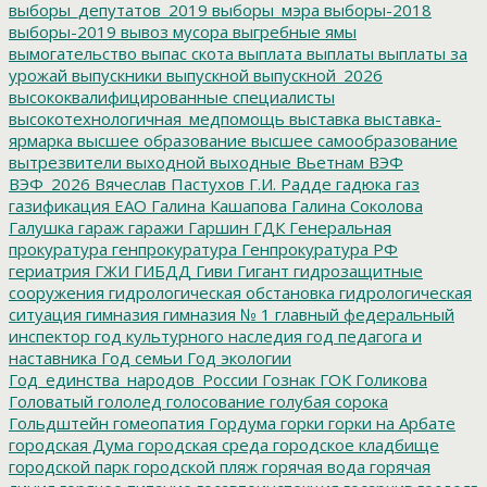
выборы_депутатов_2019
выборы_мэра
выборы-2018
выборы-2019
вывоз мусора
выгребные ямы
вымогательство
выпас скота
выплата
выплаты
выплаты за
урожай
выпускники
выпускной
выпускной_2026
высококвалифицированные специалисты
высокотехнологичная_медпомощь
выставка
выставка-
ярмарка
высшее образование
высшее самообразование
вытрезвители
выходной
выходные
Вьетнам
ВЭФ
ВЭФ_2026
Вячеслав Пастухов
Г.И. Радде
гадюка
газ
газификация ЕАО
Галина Кашапова
Галина Соколова
Галушка
гараж
гаражи
Гаршин
ГДК
Генеральная
прокуратура
генпрокуратура
Генпрокуратура РФ
гериатрия
ГЖИ
ГИБДД
Гиви
Гигант
гидрозащитные
сооружения
гидрологическая обстановка
гидрологическая
ситуация
гимназия
гимназия № 1
главный федеральный
инспектор
год культурного наследия
год педагога и
наставника
Год семьи
Год экологии
Год_единства_народов_России
Гознак
ГОК
Голикова
Головатый
гололед
голосование
голубая сорока
Гольдштейн
гомеопатия
Гордума
горки
горки на Арбате
городская Дума
городская среда
городское кладбище
городской парк
городской пляж
горячая вода
горячая