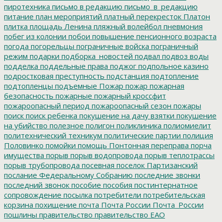
пиротехника
письмо в редакцию
письмо_в_редакцию
питание
план мероприятий
платный перекресток
Платон
плитка
площадь Ленина
пляжный волейбол
пневмония
побег из колонии
побои
повышение пенсионного возраста
погода
погорельцы
пограничные войска
пограничный
режим
подарки
подборка_новостей
подвал
подвоз воды
подделка
поддельные права
поджог
подпольное казино
подростковая преступность
подстанция
подтопление
подтопленцы
подъемные
Пожар
пожар
пожарная
безопасность
пожарные
пожарный кроссфит
пожароопасный период
пожароопасный сезон
пожары
поиск
поиск ребенка
покушение на дачу взятки
покушение
на убийство
полезное
полигон
поликлиника
полиомиелит
политехнический техникум
политические партии
полиция
Половинко
помойки
помощь
Понтонная переправа
порча
имущества
порыв
порыв водопровода
порыв теплотрассы
порыв трубопровода
посевная
поселок Партизанский
послание Федеральному Собранию
последние звонки
последний звонок
пособие
пособия
постинтернатное
сопровождение
посылка
потребители
потребительская
корзина
похищение
почта
Почта России
Почта_России
пошлины
правительство
правительство ЕАО