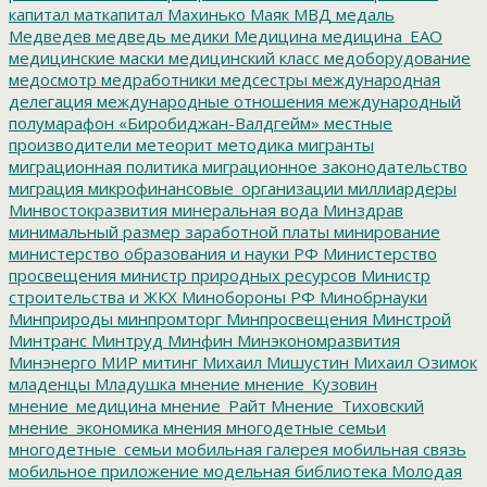
капитал
маткапитал
Махинько
Маяк
МВД
медаль
Медведев
медведь
медики
Медицина
медицина_ЕАО
медицинские маски
медицинский класс
медоборудование
медосмотр
медработники
медсестры
международная
делегация
международные отношения
международный
полумарафон «Биробиджан-Валдгейм»
местные
производители
метеорит
методика
мигранты
миграционная политика
миграционное законодательство
миграция
микрофинансовые_организации
миллиардеры
Минвостокразвития
минеральная вода
Минздрав
минимальный размер заработной платы
минирование
министерство образования и науки РФ
Министерство
просвещения
министр природных ресурсов
Министр
строительства и ЖКХ
Минобороны РФ
Минобрнауки
Минприроды
минпромторг
Минпросвещения
Минстрой
Минтранс
Минтруд
Минфин
Минэкономразвития
Минэнерго
МИР
митинг
Михаил Мишустин
Михаил Озимок
младенцы
Младушка
мнение
мнение_Кузовин
мнение_медицина
мнение_Райт
Мнение_Тиховский
мнение_экономика
мнения
многодетные семьи
многодетные_семьи
мобильная галерея
мобильная связь
мобильное приложение
модельная библиотека
Молодая