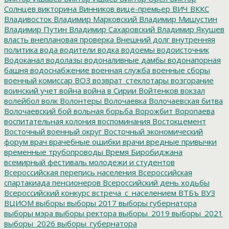
Солнцев
викторина
Винников
вице-премьер
ВИЧ
ВККС
Владивосток
Владимир Марковский
Владимир Мишустин
Владимир Путин
Владимир Сахаровский
Владимир Якушев
власть
внеплановая проверка
Внешний долг
внутренняя
политика
вода
водители
водка
водоемы
водоисточник
Водоканал
водолазы
водоналивные дамбы
водонапорная
башня
водоснабжение
военная служба
военные сборы
военный комиссар
ВОЗ
возврат_стеклотары
возгорание
воинский учет
война
война в Сирии
Войтенков
вокзал
волейбол
волк
Волонтеры
Волочаевка
Волочаевская битва
Волочаевский бой
вольная борьба
Ворожбит
Воропаева
воспитательная колония
воспоминания
Востокцемент
Восточный военный округ
Восточный экономический
форум
врач
врачебные ошибки
врачи
вредные привычки
временные трубопроводы
Время Биробиджана
всемирный фестиваль молодежи и студентов
Всероссийская перепись населения
Всероссийская
спартакиада пенсионеров
Всероссийский день ходьбы
Всероссийский конкурс
встреча_с_населением
ВТБъ
ВУЗ
ВЦИОМ
выборы
выборы 2017
выборы губернатора
выборы мэра
выборы ректора
выборы_2019
выборы_2021
выборы_2026
выборы_губернатора