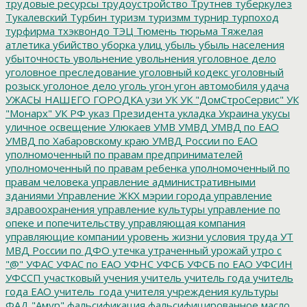
трудовые ресурсы
трудоустройство
Трутнев
туберкулез
Тукалевский
Турбин
туризм
туризмм
турнир
турпоход
турфирма
тхэквондо
ТЭЦ
Тюмень
тюрьма
Тяжелая
атлетика
убийство
уборка улиц
убыль
убыль населения
убыточность
увольнение
увольнения
уголовное дело
уголовное преследование
уголовный кодекс
уголовный
розыск
уголоное дело
уголь
угон
угон автомобиля
удача
УЖАСЫ НАШЕГО ГОРОДКА
узи
УК
УК "ДомСтроСервис"
УК
"Монарх"
УК РФ
указ Президента
укладка
Украина
укусы
уличное освещение
Улюкаев
УМВ
УМВД
УМВД по ЕАО
УМВД по Хабаровскому краю
УМВД России по ЕАО
уполномоченный по правам предпринимателей
уполномоченный по правам ребенка
уполномоченный по
правам человека
управление административными
зданиями
Управление ЖКХ мэрии города
управление
здравоохранения
управление культуры
управление по
опеке и попечительству
управляющая компания
управляющие компании
уровень жизни
условия труда
УТ
МВД России по ДФО
утечка
утраченный урожай
утро с
"@"
УФАС
УФАС по ЕАО
УФНС
УФСБ
УФСБ по ЕАО
УФСИН
УФССП
участковый
учения
учитель
учитель года
учитель
года ЕАО
учитель_года
учителя
учреждения культуры
ФАД "Амур"
фальсификация
фальсифицированное масло