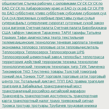
общежитие
Стычка рабочих с силовиками
СУ СК
СУ СК по
ЕАО
СУ СК по Хабаровскому краю и ЕАО
су ск рф
СУ СК РФ
по ЕАО
субботнее чтиво
субботник
субсидии
субсидия
суд
Суд
суд присяжных
судебные приставы
судьи
судья
суперасфальт
суперлуние
суррогат
суточные
сухой закон
сход вагонов
Счетная палата
Счетная палата Биробиджана
США
тайфун
таможня
Тарасенко
ТАРИ
тарифы
Татьяна
Гладких
Тафи-диагностика
театр
текстильная
телемедицинские технологии
теневая зарплата
теневая
экономика
тепловоз
тепловые сети
тепловычислитель
Теплоозёрск
Теплоозерск
Теплоозёрская ЦРБ
Теплоозерский цементный завод
теплосбыт
теплотрасса
территория действий
терроризм
техника
технологии
технологический_техникум
технопарк
тигр
ТИК
Тимченко
Тихомиров
ТКО
Тлустенко
товары
Толстой
томограф
тонкий лед
Тонких
ТОР
торговля
торговые сети
торговый
центр
тос
Тотальный диктант
ТПП ЕАО
травма
трагедия
трагедия в Забайкалье
трансграничный мост
трансграничный российско-китайский марафон
Транснефть
транспортная доступность
транспортная
карта
транспортный налог
траур
тревожный сигнал
Тромса
тротуар
тротуары
Трубачев
трудовая книжка