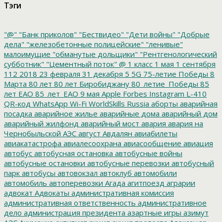
Тэги
"@"
"Банк приколов"
"Бествидео"
"Дети войны"
"Добрые
дела"
"железобетонные полицейские"
"ленивые"
малоимущие
"обманутые дольщики"
"Рентгенологический
субботник"
"Цементный поток"
@
1 класс
1 мая
1 сентября
112
2018
23 февраля
31 декабря
5
5G
75-летие Победы
8
Марта
80 лет
80 лет Биробиджану
80_летие_Победы
85
лет ЕАО
85_лет_ЕАО
9 мая
Apple
Forbes
Instagram
L-410
QR-код
WhatsApp
Wi-Fi
WorldSkills Russia
аборты
аварийная
посадка
аварийное жилье
аварийные дома
аварийный дом
аварийный жилфонд
аварийный мост
авария
авария на
Чернобыльской АЭС
август
Авдалян
авиабилеты
авиакатастрофа
авиалесоохрана
авиасообщение
авиация
автобус
автобусная остановка
автобусные войны
автобусные остановки
автобусные перевозки
автобусный
парк
автобусы
автовокзал
автоклуб
автомобили
автомобиль
автоперевозки
Агада
агитпоезд
аграрии
адвокат
Адвокаты
административная комиссия
административная ответственность
административное
дело
администрация президента
азартные игры
азимут