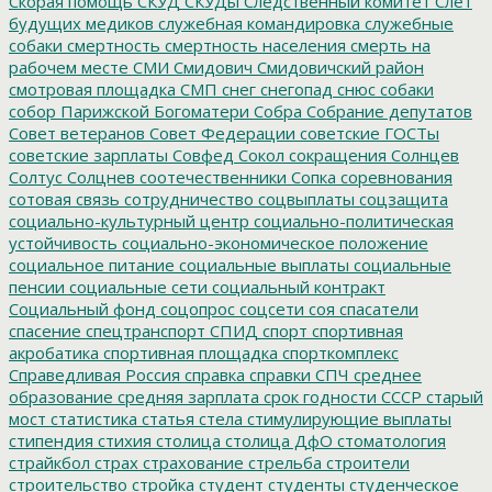
Скорая помощь
СКУД
СКУДы
Следственный комитет
Слет
будущих медиков
служебная командировка
служебные
собаки
смертность
смертность населения
смерть на
рабочем месте
СМИ
Смидович
Смидовичский район
смотровая площадка
СМП
снег
снегопад
снюс
собаки
собор Парижской Богоматери
Собра
Собрание депутатов
Совет ветеранов
Совет Федерации
советские ГОСТы
советские зарплаты
Совфед
Сокол
сокращения
Солнцев
Солтус
Солцнев
соотечественники
Сопка
соревнования
сотовая связь
сотрудничество
соцвыплаты
соцзащита
социально-культурный центр
социально-политическая
устойчивость
социально-экономическое положение
социальное питание
социальные выплаты
социальные
пенсии
социальные сети
социальный контракт
Социальный фонд
соцопрос
соцсети
соя
спасатели
спасение
спецтранспорт
СПИД
спорт
спортивная
акробатика
спортивная площадка
спорткомплекс
Справедливая Россия
справка
справки
СПЧ
среднее
образование
средняя зарплата
срок годности
СССР
старый
мост
статистика
статья
стела
стимулирующие выплаты
стипендия
стихия
столица
столица ДфО
стоматология
страйкбол
страх
страхование
стрельба
строители
строительство
стройка
студент
студенты
студенческое