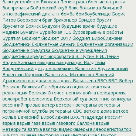
благоустройство
Блокада Ленинграда
боевые патроны
боеприпасы
Бойцовский клуб
бокс
больница
большой
этнографический диктант
бомба
бомбоубежище
Борис
Титов
Борохович
брак
браконьер
Бридер
брусит
брусчатка
Брянск
Будукан
будущие врачи
будущие
медики
Бумагин
Бурейская ГЭС
буровзрывные работы
Бурятия
Бюджет
бюджет 2017
бюджет Биробиджана
бюджетники
бюджетные деньги
бюджетные организации
бюджетные средства
бюджетные учреждения
бюджетный кредит
бюрократия
В. Путин
В.И. Ленин
Вадим Зингман
вакцина
вакцинация
Валдгейм
Валдгеймский детдом
валежник
Валентин Брусиловский
Валентин Коровин
Валентина Матвиенко
Валерий
Дранников
вандализм
вандалы
Васильева
ВВО
ВВП
Вебер
Великан
Великая Октябрьская социалистическая
революция
Великая Отечественная война
велодорожка
велопробег
велосипед
Верховный суд
весенние каникулы
весенний призыв
ветер
ветеран
ветераны
ветераны
пограничной службы
ветераны_СВО
ветхие дома
ветхое
жилье
Вечерний Биробиджан
ВЖС "Надежда России"
взрыв
взрыв газа
взрыв газового баллона
взрыв
метеорита
взятка
взятки
видеокамеры
видеорегистратор
Виктор Ишавев
Виктор Ишаев
Виктор Орёл
Виктор