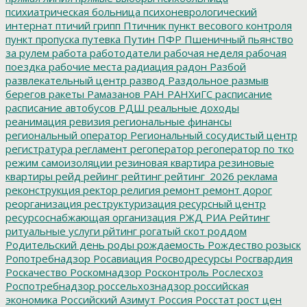
психиатрическая больница
психоневрологический
интернат
птичий грипп
Птичник
пункт весового контроля
пункт пропуска
путевка
Путин
ПФР
Пшеничный
пьянство
за рулем
работа
работодатели
рабочая неделя
рабочая
поездка
рабочие места
радиация
радон
Разбой
развлекательный центр
развод
Раздольное
размыв
берегов
ракеты
Рамазанов
РАН
РАНХиГС
расписание
расписание автобусов
РДШ
реальные доходы
реанимация
ревизия
региональные финансы
региональный оператор
Региональный сосудистый центр
регистратура
регламент
регоператор
регоператор по тко
режим самоизоляции
резиновая квартира
резиновые
квартиры
рейд
рейинг
рейтинг
рейтинг_2026
реклама
реконструкция
ректор
религия
ремонт
ремонт дорог
реорганизация
реструктуризация
ресурсный центр
ресурсоснабжающая организация
РЖД
РИА Рейтинг
ритуальные услуги
рйтинг
рогатый скот
роддом
Родительский день
роды
рождаемость
Рождество
розыск
Ропотребнадзор
Росавиация
Росводресурсы
Росгвардия
Роскачество
Роскомнадзор
Росконтроль
Рослесхоз
Роспотребнадзор
россельхознадзор
российская
экономика
Российский Азимут
Россия
Росстат
рост цен