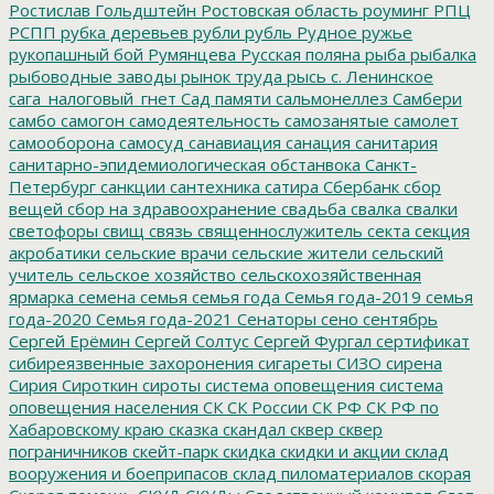
Ростислав Гольдштейн
Ростовская область
роуминг
РПЦ
РСПП
рубка деревьев
рубли
рубль
Рудное
ружье
рукопашный бой
Румянцева
Русская поляна
рыба
рыбалка
рыбоводные заводы
рынок труда
рысь
с. Ленинское
сага_налоговый_гнет
Сад памяти
сальмонеллез
Самбери
самбо
самогон
самодеятельность
самозанятые
самолет
самооборона
самосуд
санавиация
санация
санитария
санитарно-эпидемиологическая обстанвока
Санкт-
Петербург
санкции
сантехника
сатира
Сбербанк
сбор
вещей
сбор на здравоохранение
свадьба
свалка
свалки
светофоры
свищ
связь
священнослужитель
секта
секция
акробатики
сельские врачи
сельские жители
сельский
учитель
сельское хозяйство
сельскохозяйственная
ярмарка
семена
семья
семья года
Семья года-2019
семья
года-2020
Семья года-2021
Сенаторы
сено
сентябрь
Сергей Ерёмин
Сергей Солтус
Сергей Фургал
сертификат
сибиреязвенные захоронения
сигареты
СИЗО
сирена
Сирия
Сироткин
сироты
система оповещения
система
оповещения населения
СК
СК России
СК РФ
СК РФ по
Хабаровскому краю
сказка
скандал
сквер
сквер
пограничников
скейт-парк
скидка
скидки и акции
склад
вооружения и боеприпасов
склад пиломатериалов
скорая