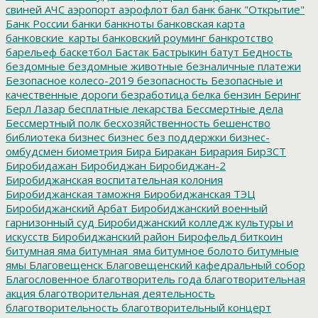
свиней
АЧС
аэропорт
аэрофлот
бал
банк
банк "Открытие"
Банк России
банки
банкноты
банковская карта
банковские_карты
банковский роуминг
банкротство
барельеф
баскетбол
Бастак
Бастрыкин
батут
Бедность
бездомные
бездомные животные
безналичные платежи
Безопасное колесо-2019
безопасность
Безопасные и
качественные дороги
безработица
белка
бензин
Беринг
Берл Лазар
бесплатные лекарства
Бессмертные дела
Бессмертный полк
бесхозяйственность
бешенство
библиотека
бизнес
бизнес без поддержки
бизнес-
омбудсмен
биометрия
Бира
Биракан
Бирария
БирЗСТ
Биробидажан
Биробиджан
Биробиджан-2
Биробиджанская воспитательная колония
Биробиджанская таможня
Биробиджанская ТЭЦ
Биробиджанский Арбат
Биробиджанский военный
гарнизонный суд
Биробиджанский колледж культуры и
искусств
Биробиджанский район
Бирофельд
биткоин
битумная яма
битумная_яма
битумное болото
битумные
ямы
Благовещенск
Благовещенский кафедральный собор
Благословенное
благотворитель года
благотворительная
акция
благотворительная деятельность
благотворительность
благотворительный концерт