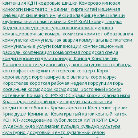
квитанция
КДН
кедровые шишки
Кемерово
кинозал
кинологи
кинотеатр "Родина"
Кирга
китай
кишечная
инфекция
кишечная_инфекция
кладбище
клещ
клещи
клубника
книга памяти
книги
КНР
КоАП
ковид-сводка
Кодекс
колледж культуры
колония
командировка
командировочные
комары
комиссия
комитет образования
коммуналка
коммунальная авария
коммунальные платежи
коммунальные услуги
компенсации
компенсационные
расходы
компенсация
комфортная городская среда
кондитерские изделия
конкурс
Конрад
Константин
Лазарев
конституционный суд
конституция
контрабанда
контрафакт
конфликт интересов
концерт
Корж
коронавирус
коронавирусные выплаты
коронаврус
Коростелев
короткая рабочая неделя
коррупция
корь
Косвинцев
космодром
космодром_Восточный
космос
котельная
Кочмар
КПРФ
КПСС
кража
кражи
красная икра
Краснодарский край
кредит
кредитная амнистия
кредитоспособность
Кремль
креозот
Крещение
кризис
Крик души
Криминал
Крым
крытый каток
крытый_каток
КСН
КТ-исследование
Кубок лосося
КУГИ
КУГИ ЕАО
Кудесник
кудо
кулинария
Кульдкр
Кульдур
культура
культурно досуговый центр
купальный сезон