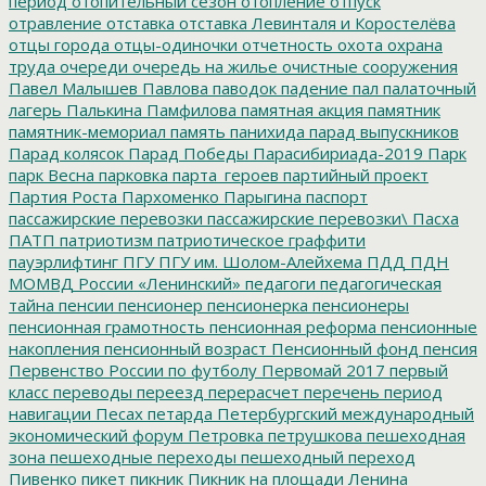
период
отопительный сезон
отопление
отпуск
отравление
отставка
отставка Левинталя и Коростелёва
отцы города
отцы-одиночки
отчетность
охота
охрана
труда
очереди
очередь на жилье
очистные сооружения
Павел Малышев
Павлова
паводок
падение
пал
палаточный
лагерь
Палькина
Памфилова
памятная акция
памятник
памятник-мемориал
память
панихида
парад выпускников
Парад колясок
Парад Победы
Парасибириада-2019
Парк
парк Весна
парковка
парта_героев
партийный проект
Партия Роста
Пархоменко
Парыгина
паспорт
пассажирские перевозки
пассажирские перевозки\
Пасха
ПАТП
патриотизм
патриотическое граффити
пауэрлифтинг
ПГУ
ПГУ им. Шолом-Алейхема
ПДД
ПДН
МОМВД России «Ленинский»
педагоги
педагогическая
тайна
пенсии
пенсионер
пенсионерка
пенсионеры
пенсионная грамотность
пенсионная реформа
пенсионные
накопления
пенсионный возраст
Пенсионный фонд
пенсия
Первенство России по футболу
Первомай 2017
первый
класс
переводы
переезд
перерасчет
перечень
период
навигации
Песах
петарда
Петербургский международный
экономический форум
Петровка
петрушкова
пешеходная
зона
пешеходные переходы
пешеходный переход
Пивенко
пикет
пикник
Пикник на площади Ленина