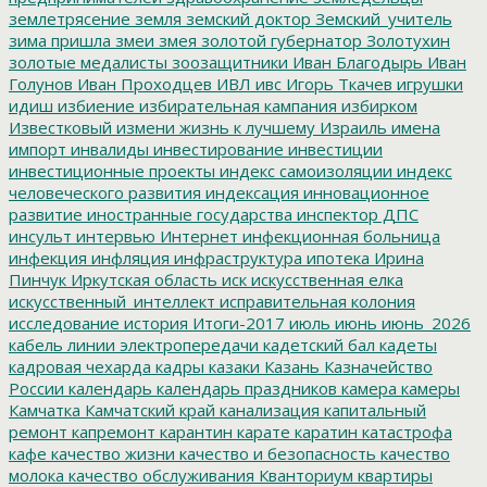
землетрясение
земля
земский доктор
Земский_учитель
зима пришла
змеи
змея
золотой губернатор
Золотухин
золотые медалисты
зоозащитники
Иван Благодырь
Иван
Голунов
Иван Проходцев
ИВЛ
ивс
Игорь Ткачев
игрушки
идиш
избиение
избирательная кампания
избирком
Известковый
измени жизнь к лучшему
Израиль
имена
импорт
инвалиды
инвестирование
инвестиции
инвестиционные проекты
индекс самоизоляции
индекс
человеческого развития
индексация
инновационное
развитие
иностранные государства
инспектор ДПС
инсульт
интервью
Интернет
инфекционная больница
инфекция
инфляция
инфраструктура
ипотека
Ирина
Пинчук
Иркутская область
иск
искусственная елка
искусственный_интеллект
исправительная колония
исследование
история
Итоги-2017
июль
июнь
июнь_2026
кабель линии электропередачи
кадетский бал
кадеты
кадровая чехарда
кадры
казаки
Казань
Казначейство
России
календарь
календарь праздников
камера
камеры
Камчатка
Камчатский край
канализация
капитальный
ремонт
капремонт
карантин
карате
каратин
катастрофа
кафе
качество жизни
качество и безопасность
качество
молока
качество обслуживания
Кванториум
квартиры