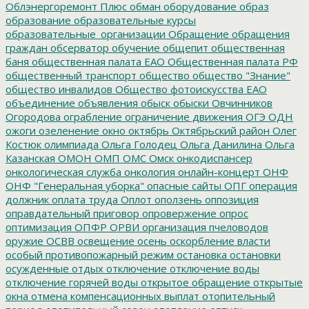
Облэнергоремонт Плюс
обман
оборудование
образ
образование
образовательные курсы
образовательные_организации
Обращение
обращения
граждан
обсерватор
обучение
общепит
общественная
баня
общественная палата ЕАО
Общественная палата РФ
общественный транспорт
общество
общество "Знание"
общество инвалидов
Общество фотоискусства ЕАО
объединение
объявления
обыск
обыски
Овчинников
Огородова
ограбление
ограничение движения
ОГЭ
ОДН
ожоги
озеленение
окно
октябрь
Октябрьский район
Олег
Костюк
олимпиада
Ольга Голодец
Ольга Данилина
Ольга
Казанская
ОМОН
ОМП
ОМС
Омск
онкодиспансер
онкологическая служба
онкология
онлайн-концерт
ОНФ
ОНФ "Генеральная уборка"
опасные сайты
ОПГ
операция
должник
оплата труда
Оплот
оползень
оппозиция
оправдательный приговор
опровержение
опрос
оптимизация
ОПФР
ОРВИ
организация пчеловодов
оружие
ОСВВ
освещение
осень
оскорбление власти
особый противопожарный режим
остановка
остановки
осужденные
отдых
отключение
отключение воды
отключение горячей воды
открытое обращение
открытые
окна
отмена компенсационных выплат
отопительный