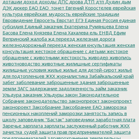
дотации
доход
доходы
ДПС
дрова
ДТП
дтп
Дудин
дым
ДЭК
дюкер
ЕАО
ЕАО_тонет
Евгений Коростелев
еврейская
культура
еврейская_мудрость
еврейские традиции
Евровидение
Евросеть
Еврстат
ЕГЭ
Единая Россия
единая
субсидия
Единый заказчик
Екатерина Румянцева
Елена
Басова
Елена Князева
Елена Хахалева
ель
ЕНВД
Ефим
Вепринский
жалоба
жд переезд
железная дорога
железнодорожный переезд
женская кнсультация
женская
консультация
жестокое обращение с детьми
жестокое
обращение с животными
жестокость
живодер
живопись
животноводство
животные
жилищные сертификаты
жилищные условия
жилье
жилье для детей-сирот
жильё
для подтопленцев
ЖКХ
журналистика
Забайкальский край
забег
заболевание
заброшенные здания
заброшенные
земли
ЗАГС
задержание
задолженность
займ
заказник
Ульдура
заказник Ульдуры
закон
Законодательное
Собрание
законодательство
законопреокт
законопроект
законороект
Заксобрание
Заксобрание ЕАО
заморозка
пенсионных накоплений
заморозки
занятость
запись в
школу
заповедник "Бастак"
заповедники
заработная плата
Заречье
зарплата
зарплаты
заслуженный работник ЖКХ
зачистка_судей
защита прав предпринимателей
защита
предпринимателей
здравоохранение
земледельцы