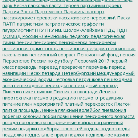
парк Весна
парковка
парта_героев
партийный проект
Партия Роста
Пархоменко
Парыгина
паспорт
пассажирские перевозки
пассажирские перевозки\
Пасха
ПАТП
патриотизм
патриотическое граффити
пауэрлифтинг
ПГУ
ПГУ им. Шолом-Алейхема
ПДД
ПДН
МОМВД России «Ленинский»
педагоги
педагогическая
тайна
пенсии
пенсионер
пенсионерка
пенсионеры
пенсионная грамотность
пенсионная реформа
пенсионные
накопления
пенсионный возраст
Пенсионный фонд
пенсия
Первенство России по футболу
Первомай 2017
первый
класс
переводы
переезд
перерасчет
перечень
период
навигации
Песах
петарда
Петербургский международный
экономический форум
Петровка
петрушкова
пешеходная
зона
пешеходные переходы
пешеходный переход
Пивенко
пикет
пикник
Пикник на площади Ленина
пиротехника
письмо в редакцию
письмо_в_редакцию
питание
план мероприятий
платный перекресток
Платон
плитка
площадь Ленина
пляжный волейбол
пневмония
побег из колонии
побои
повышение пенсионного возраста
погода
погорельцы
пограничные войска
пограничный
режим
подарки
подборка_новостей
подвал
подвоз воды
подделка
поддельные права
поджог
подпольное казино