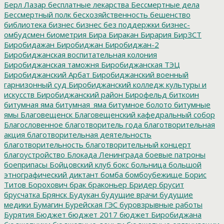
Берл Лазар
бесплатные лекарства
Бессмертные дела
Бессмертный полк
бесхозяйственность
бешенство
библиотека
бизнес
бизнес без поддержки
бизнес-
омбудсмен
биометрия
Бира
Биракан
Бирария
БирЗСТ
Биробидажан
Биробиджан
Биробиджан-2
Биробиджанская воспитательная колония
Биробиджанская таможня
Биробиджанская ТЭЦ
Биробиджанский Арбат
Биробиджанский военный
гарнизонный суд
Биробиджанский колледж культуры и
искусств
Биробиджанский район
Бирофельд
биткоин
битумная яма
битумная_яма
битумное болото
битумные
ямы
Благовещенск
Благовещенский кафедральный собор
Благословенное
благотворитель года
благотворительная
акция
благотворительная деятельность
благотворительность
благотворительный концерт
благоустройство
Блокада Ленинграда
боевые патроны
боеприпасы
Бойцовский клуб
бокс
больница
большой
этнографический диктант
бомба
бомбоубежище
Борис
Титов
Борохович
брак
браконьер
Бридер
брусит
брусчатка
Брянск
Будукан
будущие врачи
будущие
медики
Бумагин
Бурейская ГЭС
буровзрывные работы
Бурятия
Бюджет
бюджет 2017
бюджет Биробиджана