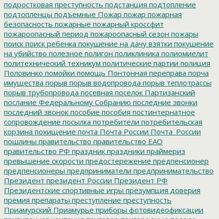
подростковая преступность
подстанция
подтопление
подтопленцы
подъемные
Пожар
пожар
пожарная
безопасность
пожарные
пожарный кроссфит
пожароопасный период
пожароопасный сезон
пожары
поиск
поиск ребенка
покушение на дачу взятки
покушение
на убийство
полезное
полигон
поликлиника
полиомиелит
политехнический техникум
политические партии
полиция
Половинко
помойки
помощь
Понтонная переправа
порча
имущества
порыв
порыв водопровода
порыв теплотрассы
порыв трубопровода
посевная
поселок Партизанский
послание Федеральному Собранию
последние звонки
последний звонок
пособие
пособия
постинтернатное
сопровождение
посылка
потребители
потребительская
корзина
похищение
почта
Почта России
Почта_России
пошлины
правительство
правительство ЕАО
правительство РФ
праздник
праздники
праймериз
превышение скорости
предостережение
предпенсионер
предпенсионеры
предприниматели
предпринимательство
Президент
президент России
Президент РФ
Президентские спортивные игры
презумпция доверия
премия
препараты
преступление
преступность
Приамурский
Приамурье
приборы фотовидеофиксации