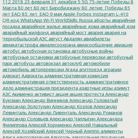
112
2018
23 февраля
31 декабря
5
5G
75-летие Победы
8
Марта
80 лет
80 лет Биробиджану
80_летие_Победы
85
лет ЕАО
85_лет_ЕАО
9 мая
Apple
Forbes
Instagram
L-410
QR-код
WhatsApp
Wi-Fi
WorldSkills Russia
аборты
аварийная
посадка
аварийное жилье
аварийные дома
аварийный дом
аварийный жилфонд
аварийный мост
авария
авария на
Чернобыльской АЭС
август
Авдалян
авиабилеты
авиакатастрофа
авиалесоохрана
авиасообщение
авиация
автобус
автобусная остановка
автобусные войны
автобусные остановки
автобусные перевозки
автобусный
парк
автобусы
автовокзал
автоклуб
автомобили
автомобиль
автоперевозки
Агада
агитпоезд
аграрии
адвокат
Адвокаты
административная комиссия
административная ответственность
административное
дело
администрация президента
азартные игры
азимут
АЗС
Акименко
активист
акция
акция протеста
Александр
Буксман
Александр Винников
Александр Головатый
Александр Золотухин
Александр Козлов
Александр
Левинталь
Александр Ливенталь
Александр Романов
Александр Соловьев
Александр Чаплыгин
Александра
Филиппова
Алексей Корниенко
Алексей Навальный
Алексей Хозяйский
Алексей Черный
Алеппо
алименты
Алиса
алкоголизация
Алкоголь
алкогольная продукция