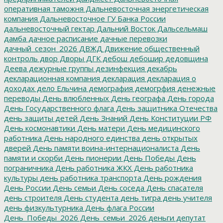
оперативная таможня
Дальневосточная энергетическая
компания
Дальневосточное ГУ Банка России
дальневосточный гектар
Дальний Восток
Дальсельмаш
дамба
дачное расписание
дачные перевозки
дачный_сезон_2026
ДВЖД
Движение общественный
контроль
двор
Дворы
ДГК
дебош
дебошир
дедовщина
Деева
дежурные группы
дезинфекция
декабрь
декларационная компания
декларация
декларация о
доходах
дело Ельчина
демография
демогрфия
денежные
переводы
День влюбленных
День географа
День города
День Государственного флага
День защитника Отечества
день защиты детей
День Знаний
День Конституции РФ
День космонавтики
День матери
День медицинского
работника
День народного единства
день открытых
дверей
День памяти воина-интернационалиста
День
памяти и скорби
День пионерии
День Победы
День
пограничника
День работника ЖКХ
День работника
культуры
день работника транспорта
День рождения
День России
День семьи
День соседа
День спасателя
день строителя
День студента
день тигра
день учителя
день физкультурника
День флага России
День_Победы_2026
День_семьи_2026
деньги
депутат