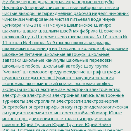
футболу
черная дыра
черная икра
черные лесорубы
Черный куб
черный список
честные выборы
честные и
чистые выборы
четырехдневная рабочая неделя
чиновник
чиновники
чипирование
чистая питьевая вода
Чиунэ
Сугихара
ЧМ-2018
ЧП
чс
чума
шампанское
Шапиро
шахматы
шашки
шашлыки
швейная фабрика
Шевченко
шелковый путь
Шереметьево
школа
школа № 10
школа №
11
школа № 4
школа № 9
школы
школьная ярмарка
школьники
школьница из Томсино
школьное образование
школьное питание
школьные автобусы
школьные
завтраки
школьные каникулы
школьные перевозки
школьные поборы
школьный автобус
Шоу группа
"Феникс"
штормовое предупреждение
штраф
штрафы
шумные соседи
щенок
Щукинка
эвакуация
экология
экономика
экономический кризис
экономия
экофест
эксперты
экспорт
экстремизм
электрика
электричество
электричка
электрички
электронная запись
электронные
турникеты
электроплита
электросети
электроэнергия
Энергосбыт
энерготарифы
энкаунтер
эпидемиологическая
ситуация
эпидемия
это_интересно
юбилей
юмор
Юные
инспекторы движения
юные таланты
юридическая
помощь
Юрий Гулягин
Юрий Трутнев
Юрий Чайка
Юрий_Трутнев
явка с повинной
Якунин
ямочный ремонт