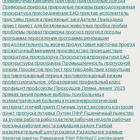
прививочная кампания
приговор
пригородные поезда
Приморье
природа
природные пожары
природоохранная
прокуратура
присоединение ЕАО
пристав-исполнитель
приставы
присяга
присяжные заседатели
Приходько
приют
приют для бездомных животных
пробка
пробки
проблемы
провал
проверка
прогноз
прогноз погоды
программа переселения
программа реновации
продолжительность жизни
продуктовые карточки
проезд
прожиточный минимум
производство
происшествие
прократура
прокуратруа
Прокуратура
прокуратура ЕАО
прокуратуура
прокураура
Промышленность
пропускной
режим
Просветов
протест
противодействие коррупции
противопожарный период
противопожарный режим
профессиональное_образование
профильный класс
профицит
профсоюзы
Проходцев
Пряма_линия_2025
прямая линия
прямые выборы
психбольница
психиатрическая больница
психоневрологический
интернат
птичий грипп
Птичник
пункт весового контроля
пункт пропуска
путевка
Путин
ПФР
Пшеничный
пьянство
за рулем
работа
работодатели
рабочая неделя
рабочая
поездка
рабочие места
радиация
радон
Разбой
развлекательный центр
развод
Раздольное
размыв
берегов
ракеты
Рамазанов
РАН
РАНХиГС
расписание