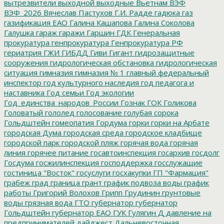
вытрезвители
выходной
выходные
Вьетнам
ВЭФ
ВЭФ_2026
Вячеслав Пастухов
Г.И. Радде
гадюка
газ
газификация ЕАО
Галина Кашапова
Галина Соколова
Галушка
гараж
гаражи
Гаршин
ГДК
Генеральная
прокуратура
генпрокуратура
Генпрокуратура РФ
гериатрия
ГЖИ
ГИБДД
Гиви
Гигант
гидрозащитные
сооружения
гидрологическая обстановка
гидрологическая
ситуация
гимназия
гимназия № 1
главный федеральный
инспектор
год культурного наследия
год педагога и
наставника
Год семьи
Год экологии
Год_единства_народов_России
Гознак
ГОК
Голикова
Головатый
гололед
голосование
голубая сорока
Гольдштейн
гомеопатия
Гордума
горки
горки на Арбате
городская Дума
городская среда
городское кладбище
городской парк
городской пляж
горячая вода
горячая
линия
горячее питание
госавтоинспекция
госархив
госдолг
Госдума
госжилинспекция
господдержка
госслужащие
гостиница "Восток"
госуслуги
госхакупки
ГП "Фармация"
грабеж
град
граница
грант
график подвоза воды
график
работы
Григорий Волохов
Грипп
Грудинин
грунтовые
воды
грязная вода
ГТО
губернатор
губернатор
Гольдштейн
губернатор ЕАО
ГУК
Гулягин
Д
давление на
предпринимателей
дайджест
Дальневосточная