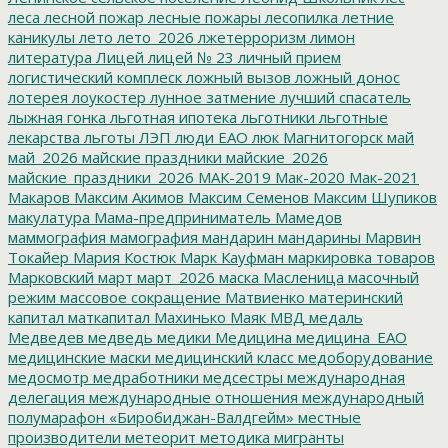
леса
лесной пожар
лесные пожары
лесопилка
летние
каникулы
лето
лето_2026
лжетерроризм
лимон
литература
Лицей
лицей № 23
личный прием
логистический комплеск
ложный вызов
ложный донос
лотерея
лоукостер
лунное затмение
лучший спасатель
лыжная гонка
льготная ипотека
льготники
льготные
лекарства
льготы
ЛЭП
люди ЕАО
люк
Магнитогорск
май
май_2026
майские праздники
майские_2026
майские_праздники_2026
МАК-2019
Мак-2020
Мак-2021
Макаров
Максим Акимов
Максим Семенов
Максим Шупиков
макулатура
Мама-предприниматель
Мамедов
маммография
мамография
мандарин
мандарины
Марвин
Токайер
Мария Костюк
Марк Кауфман
маркировка товаров
Марковский
март
март_2026
маска
Масленица
масочный
режим
массовое сокращение
Матвиенко
материнский
капитал
маткапитал
Махинько
Маяк
МВД
медаль
Медведев
медведь
медики
Медицина
медицина_ЕАО
медицинские маски
медицинский класс
медоборудование
медосмотр
медработники
медсестры
международная
делегация
международные отношения
международный
полумарафон «Биробиджан-Валдгейм»
местные
производители
метеорит
методика
мигранты