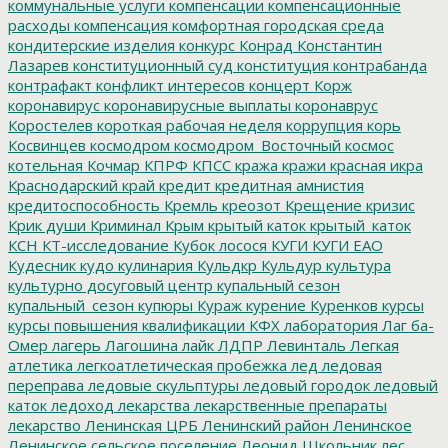
коммунальные услуги
компенсации
компенсационные
расходы
компенсация
комфортная городская среда
кондитерские изделия
конкурс
Конрад
Константин
Лазарев
конституционный суд
конституция
контрабанда
контрафакт
конфликт интересов
концерт
Корж
коронавирус
коронавирусные выплаты
коронаврус
Коростелев
короткая рабочая неделя
коррупция
корь
Косвинцев
космодром
космодром_Восточный
космос
котельная
Кочмар
КПРФ
КПСС
кража
кражи
красная икра
Краснодарский край
кредит
кредитная амнистия
кредитоспособность
Кремль
креозот
Крещение
кризис
Крик души
Криминал
Крым
крытый каток
крытый_каток
КСН
КТ-исследование
Кубок лосося
КУГИ
КУГИ ЕАО
Кудесник
кудо
кулинария
Кульдкр
Кульдур
культура
культурно досуговый центр
купальный сезон
купальный_сезон
купюры
Кураж
курение
Куренков
курсы
курсы повышения квалификации
КФХ
лаборатория
Лаг ба-
Омер
лагерь
Лагошина
лайк
ЛДПР
Левинталь
Легкая
атлетика
легкоатлетическая пробежка
лед
ледовая
переправа
ледовые скульптуры
ледовый городок
ледовый
каток
ледоход
лекарства
лекарственные препараты
лекарство
Ленинская ЦРБ
Ленинский район
Ленинское
Ленинское сельское поселение
Леонид Школьник
лес