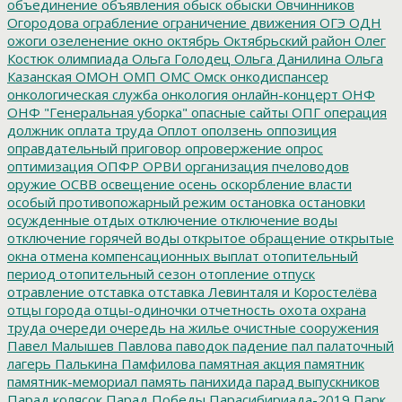
объединение
объявления
обыск
обыски
Овчинников
Огородова
ограбление
ограничение движения
ОГЭ
ОДН
ожоги
озеленение
окно
октябрь
Октябрьский район
Олег
Костюк
олимпиада
Ольга Голодец
Ольга Данилина
Ольга
Казанская
ОМОН
ОМП
ОМС
Омск
онкодиспансер
онкологическая служба
онкология
онлайн-концерт
ОНФ
ОНФ "Генеральная уборка"
опасные сайты
ОПГ
операция
должник
оплата труда
Оплот
оползень
оппозиция
оправдательный приговор
опровержение
опрос
оптимизация
ОПФР
ОРВИ
организация пчеловодов
оружие
ОСВВ
освещение
осень
оскорбление власти
особый противопожарный режим
остановка
остановки
осужденные
отдых
отключение
отключение воды
отключение горячей воды
открытое обращение
открытые
окна
отмена компенсационных выплат
отопительный
период
отопительный сезон
отопление
отпуск
отравление
отставка
отставка Левинталя и Коростелёва
отцы города
отцы-одиночки
отчетность
охота
охрана
труда
очереди
очередь на жилье
очистные сооружения
Павел Малышев
Павлова
паводок
падение
пал
палаточный
лагерь
Палькина
Памфилова
памятная акция
памятник
памятник-мемориал
память
панихида
парад выпускников
Парад колясок
Парад Победы
Парасибириада-2019
Парк