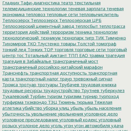
Гладких
Тафи-диагностика
театр
текстильная
телемедицинские технологии
теневая зарплата
теневая
экономика
тепловоз
тепловые сети
тепловычислитель
Теплоозёрск
Теплоозерск
Теплоозёрская ЦРБ
Теплоозерский цементный завод
теплосбыт
теплотрасса
территория действий
терроризм
техника
технологии
технологический_техникум
технопарк
тигр
ТИК
Тимченко
Тихомиров
ТКО
Тлустенко
товары
Толстой
томограф
тонкий лед
Тонких
ТОР
торговля
торговые сети
торговый
центр
тос
Тотальный диктант
ТПП ЕАО
травма
трагедия
трагедия в Забайкалье
трансграничный мост
трансграничный российско-китайский марафон
Транснефть
транспортная доступность
транспортная
карта
транспортный налог
траур
тревожный сигнал
Тромса
тротуар
тротуары
Трубачев
трудовая книжка
трудовые ресурсы
трудоустройство
Трутнев
туберкулез
Тукалевский
Турбин
туризм
туризмм
турнир
турпоход
турфирма
тхэквондо
ТЭЦ
Тюмень
тюрьма
Тяжелая
атлетика
убийство
уборка улиц
убыль
убыль населения
убыточность
увольнение
увольнения
уголовное дело
уголовное преследование
уголовный кодекс
уголовный
розыск
уголоное дело
уголь
угон
угон автомобиля
удача