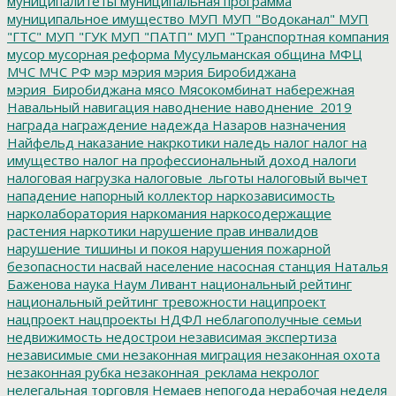
муниципалитеты
муниципальная программа
муниципальное имущество
МУП
МУП "Водоканал"
МУП
"ГТС"
МУП "ГУК
МУП "ПАТП"
МУП "Транспортная компания
мусор
мусорная реформа
Мусульманская община
МФЦ
МЧС
МЧС РФ
мэр
мэрия
мэрия Биробиджана
мэрия_Биробиджана
мясо
Мясокомбинат
набережная
Навальный
навигация
наводнение
наводнение_2019
награда
награждение
надежда
Назаров
назначения
Найфельд
наказание
накркотики
наледь
налог
налог на
имущество
налог на профессиональный доход
налоги
налоговая нагрузка
налоговые_льготы
налоговый вычет
нападение
напорный коллектор
наркозависимость
нарколаборатория
наркомания
наркосодержащие
растения
наркотики
нарушение прав инвалидов
нарушение тишины и покоя
нарушения пожарной
безопасности
насвай
население
насосная станция
Наталья
Баженова
наука
Наум Ливант
национальный рейтинг
национальный рейтинг тревожности
наципроект
нацпроект
нацпроекты
НДФЛ
неблагополучные семьи
недвижимость
недострои
независимая экспертиза
независимые сми
незаконная миграция
незаконная охота
незаконная рубка
незаконная_реклама
некролог
нелегальная торговля
Немаев
непогода
нерабочая неделя