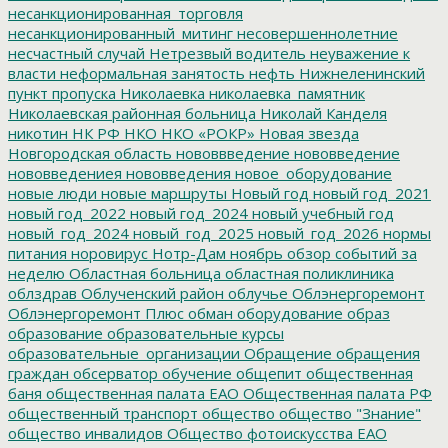
несанкционированная_торговля
несанкционированный_митинг
несовершеннолетние
несчастный случай
Нетрезвый водитель
неуважение к
власти
неформальная занятость
нефть
Нижнеленинский
пункт пропуска
Николаевка
николаевка_памятник
Николаевская районная больница
Николай Канделя
никотин
НК РФ
НКО
НКО «РОКР»
Новая звезда
Новгородская область
нововвведение
нововведение
нововведениея
нововведения
новое_оборудование
новые люди
новые маршруты
Новый год
новый год_2021
новый год_2022
новый год_2024
новый учебный год
новый_год_2024
новый_год_2025
новый_год_2026
нормы
питания
норовирус
Нотр-Дам
ноябрь
обзор событий за
неделю
Областная больница
областная поликлиника
облздрав
Облученский район
облучье
Облэнергоремонт
Облэнергоремонт Плюс
обман
оборудование
образ
образование
образовательные курсы
образовательные_организации
Обращение
обращения
граждан
обсерватор
обучение
общепит
общественная
баня
общественная палата ЕАО
Общественная палата РФ
общественный транспорт
общество
общество "Знание"
общество инвалидов
Общество фотоискусства ЕАО