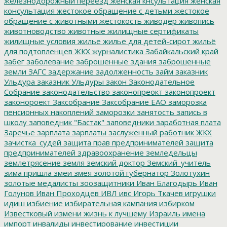
железнодорожный переезд
женская кнсультация
женская
консультация
жестокое обращение с детьми
жестокое
обращение с животными
жестокость
живодер
живопись
животноводство
животные
жилищные сертификаты
жилищные условия
жилье
жилье для детей-сирот
жильё
для подтопленцев
ЖКХ
журналистика
Забайкальский край
забег
заболевание
заброшенные здания
заброшенные
земли
ЗАГС
задержание
задолженность
займ
заказник
Ульдура
заказник Ульдуры
закон
Законодательное
Собрание
законодательство
законопреокт
законопроект
законороект
Заксобрание
Заксобрание ЕАО
заморозка
пенсионных накоплений
заморозки
занятость
запись в
школу
заповедник "Бастак"
заповедники
заработная плата
Заречье
зарплата
зарплаты
заслуженный работник ЖКХ
зачистка_судей
защита прав предпринимателей
защита
предпринимателей
здравоохранение
земледельцы
землетрясение
земля
земский доктор
Земский_учитель
зима пришла
змеи
змея
золотой губернатор
Золотухин
золотые медалисты
зоозащитники
Иван Благодырь
Иван
Голунов
Иван Проходцев
ИВЛ
ивс
Игорь Ткачев
игрушки
идиш
избиение
избирательная кампания
избирком
Известковый
измени жизнь к лучшему
Израиль
имена
импорт
инвалиды
инвестирование
инвестиции