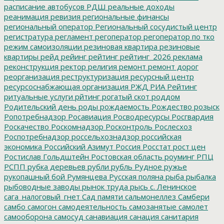
расписание автобусов
РДШ
реальные доходы
реанимация
ревизия
региональные финансы
региональный оператор
Региональный сосудистый центр
регистратура
регламент
регоператор
регоператор по тко
режим самоизоляции
резиновая квартира
резиновые
квартиры
рейд
рейинг
рейтинг
рейтинг_2026
реклама
реконструкция
ректор
религия
ремонт
ремонт дорог
реорганизация
реструктуризация
ресурсный центр
ресурсоснабжающая организация
РЖД
РИА Рейтинг
ритуальные услуги
рйтинг
рогатый скот
роддом
Родительский день
роды
рождаемость
Рождество
розыск
Ропотребнадзор
Росавиация
Росводресурсы
Росгвардия
Роскачество
Роскомнадзор
Росконтроль
Рослесхоз
Роспотребнадзор
россельхознадзор
российская
экономика
Российский Азимут
Россия
Росстат
рост цен
Ростислав Гольдштейн
Ростовская область
роуминг
РПЦ
РСПП
рубка деревьев
рубли
рубль
Рудное
ружье
рукопашный бой
Румянцева
Русская поляна
рыба
рыбалка
рыбоводные заводы
рынок труда
рысь
с. Ленинское
сага_налоговый_гнет
Сад памяти
сальмонеллез
Самбери
самбо
самогон
самодеятельность
самозанятые
самолет
самооборона
самосуд
санавиация
санация
санитария