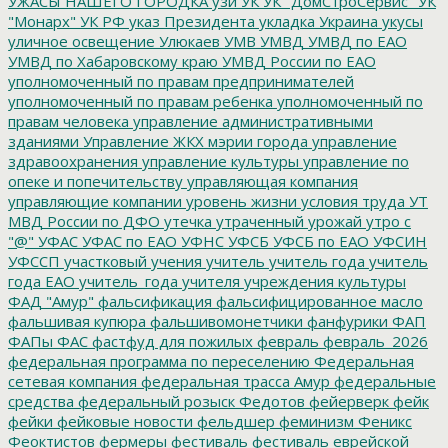
УЖАСЫ НАШЕГО ГОРОДКА
узи
УК
УК "ДомСтроСервис"
УК
"Монарх"
УК РФ
указ Президента
укладка
Украина
укусы
уличное освещение
Улюкаев
УМВ
УМВД
УМВД по ЕАО
УМВД по Хабаровскому краю
УМВД России по ЕАО
уполномоченный по правам предпринимателей
уполномоченный по правам ребенка
уполномоченный по
правам человека
управление административными
зданиями
Управление ЖКХ мэрии города
управление
здравоохранения
управление культуры
управление по
опеке и попечительству
управляющая компания
управляющие компании
уровень жизни
условия труда
УТ
МВД России по ДФО
утечка
утраченный урожай
утро с
"@"
УФАС
УФАС по ЕАО
УФНС
УФСБ
УФСБ по ЕАО
УФСИН
УФССП
участковый
учения
учитель
учитель года
учитель
года ЕАО
учитель_года
учителя
учреждения культуры
ФАД "Амур"
фальсификация
фальсифицированное масло
фальшивая купюра
фальшивомонетчики
фанфурики
ФАП
ФАПы
ФАС
фастфуд для пожилых
февраль
февраль_2026
федеральная программа по переселению
Федеральная
сетевая компания
федеральная трасса Амур
федеральные
средства
федеральный розыск
Федотов
фейерверк
фейк
фейки
фейковые новости
фельдшер
феминизм
Феникс
Феоктистов
фермеры
фестиваль
фестиваль еврейской