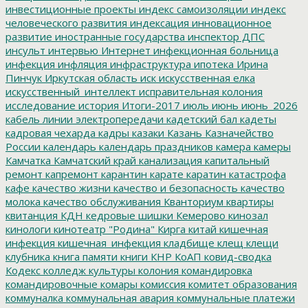
инвестиционные проекты
индекс самоизоляции
индекс
человеческого развития
индексация
инновационное
развитие
иностранные государства
инспектор ДПС
инсульт
интервью
Интернет
инфекционная больница
инфекция
инфляция
инфраструктура
ипотека
Ирина
Пинчук
Иркутская область
иск
искусственная елка
искусственный_интеллект
исправительная колония
исследование
история
Итоги-2017
июль
июнь
июнь_2026
кабель линии электропередачи
кадетский бал
кадеты
кадровая чехарда
кадры
казаки
Казань
Казначейство
России
календарь
календарь праздников
камера
камеры
Камчатка
Камчатский край
канализация
капитальный
ремонт
капремонт
карантин
карате
каратин
катастрофа
кафе
качество жизни
качество и безопасность
качество
молока
качество обслуживания
Кванториум
квартиры
квитанция
КДН
кедровые шишки
Кемерово
кинозал
кинологи
кинотеатр "Родина"
Кирга
китай
кишечная
инфекция
кишечная_инфекция
кладбище
клещ
клещи
клубника
книга памяти
книги
КНР
КоАП
ковид-сводка
Кодекс
колледж культуры
колония
командировка
командировочные
комары
комиссия
комитет образования
коммуналка
коммунальная авария
коммунальные платежи