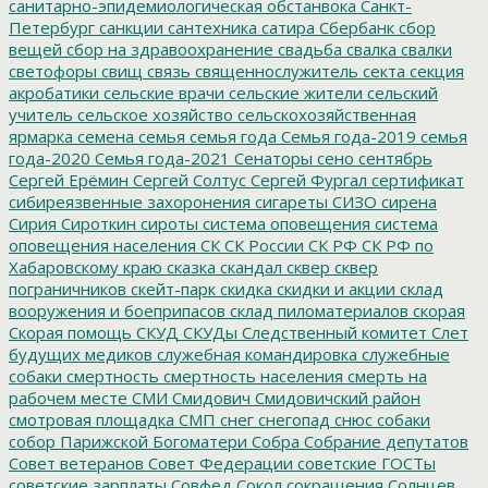
санитарно-эпидемиологическая обстанвока
Санкт-
Петербург
санкции
сантехника
сатира
Сбербанк
сбор
вещей
сбор на здравоохранение
свадьба
свалка
свалки
светофоры
свищ
связь
священнослужитель
секта
секция
акробатики
сельские врачи
сельские жители
сельский
учитель
сельское хозяйство
сельскохозяйственная
ярмарка
семена
семья
семья года
Семья года-2019
семья
года-2020
Семья года-2021
Сенаторы
сено
сентябрь
Сергей Ерёмин
Сергей Солтус
Сергей Фургал
сертификат
сибиреязвенные захоронения
сигареты
СИЗО
сирена
Сирия
Сироткин
сироты
система оповещения
система
оповещения населения
СК
СК России
СК РФ
СК РФ по
Хабаровскому краю
сказка
скандал
сквер
сквер
пограничников
скейт-парк
скидка
скидки и акции
склад
вооружения и боеприпасов
склад пиломатериалов
скорая
Скорая помощь
СКУД
СКУДы
Следственный комитет
Слет
будущих медиков
служебная командировка
служебные
собаки
смертность
смертность населения
смерть на
рабочем месте
СМИ
Смидович
Смидовичский район
смотровая площадка
СМП
снег
снегопад
снюс
собаки
собор Парижской Богоматери
Собра
Собрание депутатов
Совет ветеранов
Совет Федерации
советские ГОСТы
советские зарплаты
Совфед
Сокол
сокращения
Солнцев