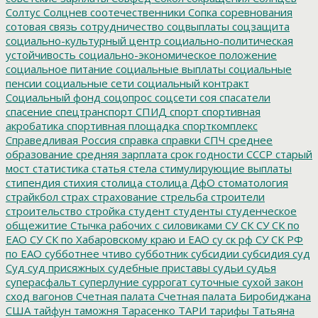
Солтус
Солцнев
соотечественники
Сопка
соревнования
сотовая связь
сотрудничество
соцвыплаты
соцзащита
социально-культурный центр
социально-политическая
устойчивость
социально-экономическое положение
социальное питание
социальные выплаты
социальные
пенсии
социальные сети
социальный контракт
Социальный фонд
соцопрос
соцсети
соя
спасатели
спасение
спецтранспорт
СПИД
спорт
спортивная
акробатика
спортивная площадка
спорткомплекс
Справедливая Россия
справка
справки
СПЧ
среднее
образование
средняя зарплата
срок годности
СССР
старый
мост
статистика
статья
стела
стимулирующие выплаты
стипендия
стихия
столица
столица ДфО
стоматология
страйкбол
страх
страхование
стрельба
строители
строительство
стройка
студент
студенты
студенческое
общежитие
Стычка рабочих с силовиками
СУ СК
СУ СК по
ЕАО
СУ СК по Хабаровскому краю и ЕАО
су ск рф
СУ СК РФ
по ЕАО
субботнее чтиво
субботник
субсидии
субсидия
суд
Суд
суд присяжных
судебные приставы
судьи
судья
суперасфальт
суперлуние
суррогат
суточные
сухой закон
сход вагонов
Счетная палата
Счетная палата Биробиджана
США
тайфун
таможня
Тарасенко
ТАРИ
тарифы
Татьяна