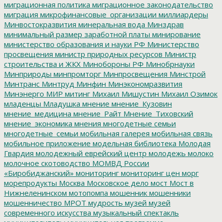
миграционная политика
миграционное законодательство
миграция
микрофинансовые_организации
миллиардеры
Минвостокразвития
минеральная вода
Минздрав
минимальный размер заработной платы
минирование
министерство образования и науки РФ
Министерство
просвещения
министр природных ресурсов
Министр
строительства и ЖКХ
Минобороны РФ
Минобрнауки
Минприроды
минпромторг
Минпросвещения
Минстрой
Минтранс
Минтруд
Минфин
Минэкономразвития
Минэнерго
МИР
митинг
Михаил Мишустин
Михаил Озимок
младенцы
Младушка
мнение
мнение_Кузовин
мнение_медицина
мнение_Райт
Мнение_Тиховский
мнение_экономика
мнения
многодетные семьи
многодетные_семьи
мобильная галерея
мобильная связь
мобильное приложение
модельная библиотека
Молодая
Гвардия
молодежный еврейский центр
молодежь
молоко
молочное скотоводство
МОМВД России
«Биробиджанский»
мониторинг
мониторинг цен
морг
морепродукты
Москва
Московское дело
мост
Мост в
Нижнеленинском
мотопомпа
мошенник
мошенники
мошенничество
МРОТ
мудрость
музей
музей
современного искусства
музыкальный спектакль