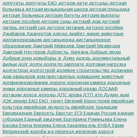
депутаты
депутаты ЕАО
детдом
дети
детсады
детская
больница
детская музыкальная школа
детская площадка
детская_больница
детские батуты
детские выплаты
детские пособия
детские сады
детский дом
детский
лагерь
детский сад
детское питание
детское пособие
Джабаров
Джанхотов
дзюдо
диабет
дикие животные
диспансеризация
дистанционка
дистанционное
образование
Дмитрий Меведев
Дмитрий Медведев
Дмитрий Нестеров
Доблесть_Хингана
Добрые люди
Добрые руки
довыборы_в_Думу
дождь
документальный
фильм
долг
долги
долги по зарплате
долговая нагрузка
долгострои
долгострой
долевое строительство
должники
дом офицеров
дом престарелых
домашние животные
допфинансирование
дороги
дорожная камера
дорожные
знаки
дорожные камеры
дорожный радар
ДОСААФ
дотации
доход
доходы
ДПС
дрова
ДТП
дтп
Дудин
дым
ДЭК
дюкер
ЕАО
ЕАО_тонет
Евгений Коростелев
еврейская
культура
еврейская_мудрость
еврейские традиции
Евровидение
Евросеть
Еврстат
ЕГЭ
Единая Россия
единая
субсидия
Единый заказчик
Екатерина Румянцева
Елена
Басова
Елена Князева
Елена Хахалева
ель
ЕНВД
Ефим
Вепринский
жалоба
жд переезд
железная дорога