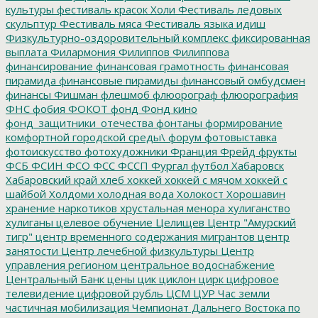
культуры
фестиваль красок Холи
Фестиваль ледовых
скульптур
Фестиваль мяса
Фестиваль языка идиш
Физкультурно-оздоровительный комплекс
фиксированная
выплата
Филармония
Филиппов
Филиппова
финансирование
финансовая грамотность
финансовая
пирамида
финансовые пирамиды
финансовый омбудсмен
финансы
Фишман
флешмоб
флюорограф
флюорография
ФНС
фобия
ФОКОТ
фонд
Фонд кино
фонд_защитники_отечества
фонтаны
формирование
комфортной городской среды\
форум
фотовыставка
фотоискусство
фотохудожники
Франция
Фрейд
фрукты
ФСБ
ФСИН
ФСО
ФСС
ФССП
Фургал
футбол
Хабаровск
Хабаровский край
хлеб
хоккей
хоккей с мячом
хоккей с
шайбой
Холдоми
холодная вода
Холокост
Хорошавин
хранение наркотиков
хрустальная менора
хулиганство
хулиганы
целевое обучение
Целищев
Центр "Амурский
тигр"
центр временного содержания мигрантов
центр
занятости
Центр лечебной физкультуры
Центр
управления регионом
центральное водоснабжение
Центральный Банк
цены
цик
циклон
цирк
цифровое
телевидение
цифровой рубль
ЦСМ
ЦУР
Час земли
частичная мобилизация
Чемпионат Дальнего Востока по