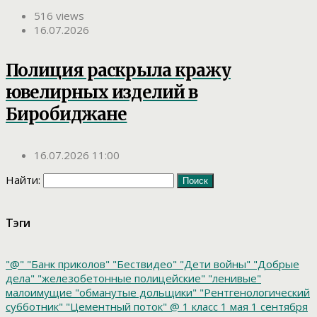
516 views
16.07.2026
Полиция раскрыла кражу
ювелирных изделий в
Биробиджане
16.07.2026 11:00
Найти:
Тэги
"@"
"Банк приколов"
"Бествидео"
"Дети войны"
"Добрые
дела"
"железобетонные полицейские"
"ленивые"
малоимущие
"обманутые дольщики"
"Рентгенологический
субботник"
"Цементный поток"
@
1 класс
1 мая
1 сентября