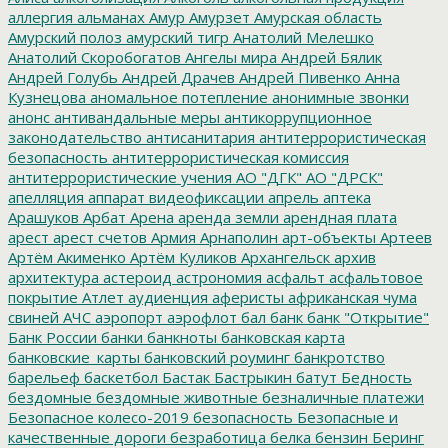
аллергия
альманах
Амур
Амурзет
Амурская область
Амурский полоз
амурский тигр
Анатолий Мелешко
Анатолий Скоробогатов
Ангелы мира
Андрей Бялик
Андрей Голубь
Андрей Драчев
Андрей Пивенко
Анна
Кузнецова
аномальное потепление
анонимные звонки
анонс
антивандальные меры
антикоррупционное
законодательство
антисанитария
антитеррористическая
безопасность
антитеррористическая комиссия
антитеррористические учения
АО "ДГК"
АО "ДРСК"
апелляция
аппарат видеофиксации
апрель
аптека
Арашуков
Арбат
Арена
аренда земли
арендная плата
арест
арест счетов
Армия
Арнаполин
арт-объекты
Артеев
Артём Акименко
Артём Куликов
Архангельск
архив
архитектура
астероид
астрономия
асфальт
асфальтовое
покрытие
Атлет
аудиенция
аферисты
африканская чума
свиней
АЧС
аэропорт
аэрофлот
бал
банк
банк "Открытие"
Банк России
банки
банкноты
банковская карта
банковские_карты
банковский роуминг
банкротство
барельеф
баскетбол
Бастак
Бастрыкин
батут
Бедность
бездомные
бездомные животные
безналичные платежи
Безопасное колесо-2019
безопасность
Безопасные и
качественные дороги
безработица
белка
бензин
Беринг