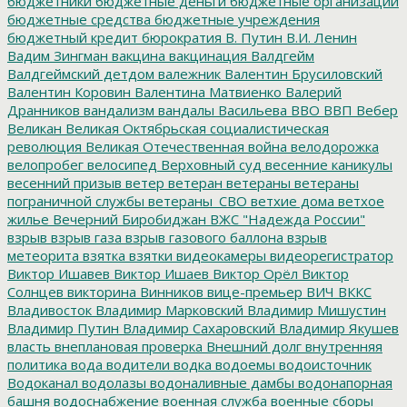
бюджетники
бюджетные деньги
бюджетные организации
бюджетные средства
бюджетные учреждения
бюджетный кредит
бюрократия
В. Путин
В.И. Ленин
Вадим Зингман
вакцина
вакцинация
Валдгейм
Валдгеймский детдом
валежник
Валентин Брусиловский
Валентин Коровин
Валентина Матвиенко
Валерий
Дранников
вандализм
вандалы
Васильева
ВВО
ВВП
Вебер
Великан
Великая Октябрьская социалистическая
революция
Великая Отечественная война
велодорожка
велопробег
велосипед
Верховный суд
весенние каникулы
весенний призыв
ветер
ветеран
ветераны
ветераны
пограничной службы
ветераны_СВО
ветхие дома
ветхое
жилье
Вечерний Биробиджан
ВЖС "Надежда России"
взрыв
взрыв газа
взрыв газового баллона
взрыв
метеорита
взятка
взятки
видеокамеры
видеорегистратор
Виктор Ишавев
Виктор Ишаев
Виктор Орёл
Виктор
Солнцев
викторина
Винников
вице-премьер
ВИЧ
ВККС
Владивосток
Владимир Марковский
Владимир Мишустин
Владимир Путин
Владимир Сахаровский
Владимир Якушев
власть
внеплановая проверка
Внешний долг
внутренняя
политика
вода
водители
водка
водоемы
водоисточник
Водоканал
водолазы
водоналивные дамбы
водонапорная
башня
водоснабжение
военная служба
военные сборы