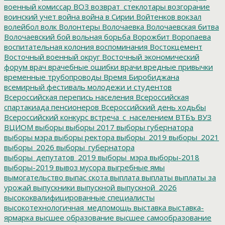
военный комиссар
ВОЗ
возврат_стеклотары
возгорание
воинский учет
война
война в Сирии
Войтенков
вокзал
волейбол
волк
Волонтеры
Волочаевка
Волочаевская битва
Волочаевский бой
вольная борьба
Ворожбит
Воропаева
воспитательная колония
воспоминания
Востокцемент
Восточный военный округ
Восточный экономический
форум
врач
врачебные ошибки
врачи
вредные привычки
временные трубопроводы
Время Биробиджана
всемирный фестиваль молодежи и студентов
Всероссийская перепись населения
Всероссийская
спартакиада пенсионеров
Всероссийский день ходьбы
Всероссийский конкурс
встреча_с_населением
ВТБъ
ВУЗ
ВЦИОМ
выборы
выборы 2017
выборы губернатора
выборы мэра
выборы ректора
выборы_2019
выборы_2021
выборы_2026
выборы_губернатора
выборы_депутатов_2019
выборы_мэра
выборы-2018
выборы-2019
вывоз мусора
выгребные ямы
вымогательство
выпас скота
выплата
выплаты
выплаты за
урожай
выпускники
выпускной
выпускной_2026
высококвалифицированные специалисты
высокотехнологичная_медпомощь
выставка
выставка-
ярмарка
высшее образование
высшее самообразование