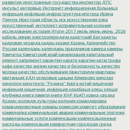
развитие
иностранные государства
инспектор ДПС
инсульт
интервью
Интернет
инфекционная больница
инфекция
инфляция
инфраструктура
ипотека
Ирина
Пинчук
Иркутская область
иск
искусственная елка
искусственный_интеллект
исправительная колония
исследование
история
Итоги-2017
июль
июнь
июнь_2026
кабель линии электропередачи
кадетский бал
кадеты
кадровая чехарда
кадры
казаки
Казань
Казначейство
России
календарь
календарь праздников
камера
камеры
Камчатка
Камчатский край
канализация
капитальный
ремонт
капремонт
карантин
карате
каратин
катастрофа
кафе
качество жизни
качество и безопасность
качество
молока
качество обслуживания
Кванториум
квартиры
квитанция
КДН
кедровые шишки
Кемерово
кинозал
кинологи
кинотеатр "Родина"
Кирга
китай
кишечная
инфекция
кишечная_инфекция
кладбище
клещ
клещи
клубника
книга памяти
книги
КНР
КоАП
ковид-сводка
Кодекс
колледж культуры
колония
командировка
командировочные
комары
комиссия
комитет образования
коммуналка
коммунальная авария
коммунальные платежи
коммунальные услуги
компенсации
компенсационные
расходы
компенсация
комфортная городская среда
кондитерские изделия
конкурс
Конрад
Константин