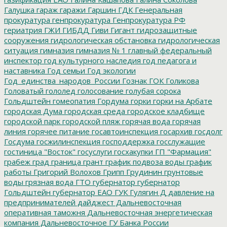
Галушка
гараж
гаражи
Гаршин
ГДК
Генеральная
прокуратура
генпрокуратура
Генпрокуратура РФ
гериатрия
ГЖИ
ГИБДД
Гиви
Гигант
гидрозащитные
сооружения
гидрологическая обстановка
гидрологическая
ситуация
гимназия
гимназия № 1
главный федеральный
инспектор
год культурного наследия
год педагога и
наставника
Год семьи
Год экологии
Год_единства_народов_России
Гознак
ГОК
Голикова
Головатый
гололед
голосование
голубая сорока
Гольдштейн
гомеопатия
Гордума
горки
горки на Арбате
городская Дума
городская среда
городское кладбище
городской парк
городской пляж
горячая вода
горячая
линия
горячее питание
госавтоинспекция
госархив
госдолг
Госдума
госжилинспекция
господдержка
госслужащие
гостиница "Восток"
госуслуги
госхакупки
ГП "Фармация"
грабеж
град
граница
грант
график подвоза воды
график
работы
Григорий Волохов
Грипп
Грудинин
грунтовые
воды
грязная вода
ГТО
губернатор
губернатор
Гольдштейн
губернатор ЕАО
ГУК
Гулягин
Д
давление на
предпринимателей
дайджест
Дальневосточная
оперативная таможня
Дальневосточная энергетическая
компания
Дальневосточное ГУ Банка России