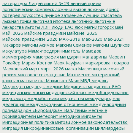
литература
Лицей
лицей № 23
личный прием
логистический комплеск
ложный вызов
ложный донос
лотерея
лоукостер
лунное затмение
лучший спасатель
лыжная гонка
льготная ипотека
льготники
льготные
лекарства
льготы
ЛЭП
люди ЕАО
люк
Магнитогорск
май
май_2026
майские праздники
майские_2026
майские_праздники_2026
МАК-2019
Мак-2020
Мак-2021
Макаров
Максим Акимов
Максим Семенов
Максим Шупиков
макулатура
Мама-предприниматель
Мамедов
маммография
мамография
мандарин
мандарины
Марвин
Токайер
Мария Костюк
Марк Кауфман
маркировка товаров
Марковский
март
март_2026
маска
Масленица
масочный
режим
массовое сокращение
Матвиенко
материнский
капитал
маткапитал
Махинько
Маяк
МВД
медаль
Медведев
медведь
медики
Медицина
медицина_ЕАО
медицинские маски
медицинский класс
медоборудование
медосмотр
медработники
медсестры
международная
делегация
международные отношения
международный
полумарафон «Биробиджан-Валдгейм»
местные
производители
метеорит
методика
мигранты
миграционная политика
миграционное законодательство
миграция
микрофинансовые_организации
миллиардеры