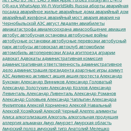
QR-код
WhatsApp
Wi-Fi
WorldSkills Russia
аборты
аварийная
посадка
аварийное жилье
аварийные дома
аварийный дом
аварийный жилфонд
аварийный мост
авария
авария на
Чернобыльской АЭС
август
Авдалян
авиабилеты
авиакатастрофа
авиалесоохрана
авиасообщение
авиация
автобус
автобусная остановка
автобусные войны
автобусные остановки
автобусные перевозки
автобусный
парк
автобусы
автовокзал
автоклуб
автомобили
автомобиль
автоперевозки
Агада
агитпоезд
аграрии
адвокат
Адвокаты
административная комиссия
административная ответственность
административное
дело
администрация президента
азартные игры
азимут
АЗС
Акименко
активист
акция
акция протеста
Александр
Буксман
Александр Винников
Александр Головатый
Александр Золотухин
Александр Козлов
Александр
Левинталь
Александр Ливенталь
Александр Романов
Александр Соловьев
Александр Чаплыгин
Александра
Филиппова
Алексей Корниенко
Алексей Навальный
Алексей Хозяйский
Алексей Черный
Алеппо
алименты
Алиса
алкоголизация
Алкоголь
алкогольная продукция
аллергия
альманах
Амур
Амурзет
Амурская область
Амурский полоз
амурский тигр
Анатолий Мелешко