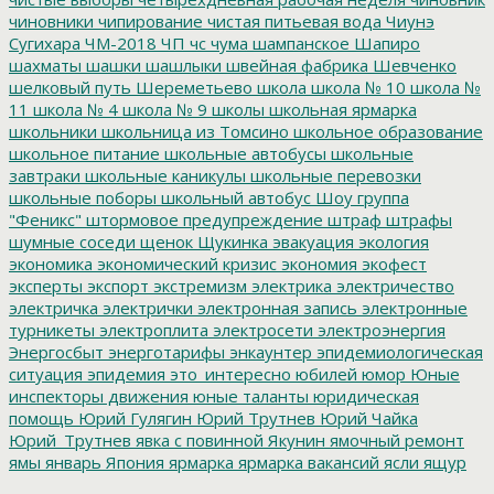
чиновники
чипирование
чистая питьевая вода
Чиунэ
Сугихара
ЧМ-2018
ЧП
чс
чума
шампанское
Шапиро
шахматы
шашки
шашлыки
швейная фабрика
Шевченко
шелковый путь
Шереметьево
школа
школа № 10
школа №
11
школа № 4
школа № 9
школы
школьная ярмарка
школьники
школьница из Томсино
школьное образование
школьное питание
школьные автобусы
школьные
завтраки
школьные каникулы
школьные перевозки
школьные поборы
школьный автобус
Шоу группа
"Феникс"
штормовое предупреждение
штраф
штрафы
шумные соседи
щенок
Щукинка
эвакуация
экология
экономика
экономический кризис
экономия
экофест
эксперты
экспорт
экстремизм
электрика
электричество
электричка
электрички
электронная запись
электронные
турникеты
электроплита
электросети
электроэнергия
Энергосбыт
энерготарифы
энкаунтер
эпидемиологическая
ситуация
эпидемия
это_интересно
юбилей
юмор
Юные
инспекторы движения
юные таланты
юридическая
помощь
Юрий Гулягин
Юрий Трутнев
Юрий Чайка
Юрий_Трутнев
явка с повинной
Якунин
ямочный ремонт
ямы
январь
Япония
ярмарка
ярмарка вакансий
ясли
ящур