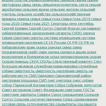
светофоры
свищ
связь
священнослужитель
секта
секция
акробатики
сельские врачи
сельские жители
сельский
учитель
сельское хозяйство
сельскохозяйственная
ярмарка
семена
семья
семья года
Семья года-2019
семья
года-2020
Семья года-2021
Сенаторы
сено
сентябрь
Сергей Ерёмин
Сергей Солтус
Сергей Фургал
сертификат
сибиреязвенные захоронения
сигареты
СИЗО
сирена
Сирия
Сироткин
сироты
система оповещения
система
оповещения населения
СК
СК России
СК РФ
СК РФ по
Хабаровскому краю
сказка
скандал
сквер
сквер
пограничников
скейт-парк
скидка
скидки и акции
склад
вооружения и боеприпасов
склад пиломатериалов
скорая
Скорая помощь
СКУД
СКУДы
Следственный комитет
Слет
будущих медиков
служебная командировка
служебные
собаки
смертность
смертность населения
смерть на
рабочем месте
СМИ
Смидович
Смидовичский район
смотровая площадка
СМП
снег
снегопад
снюс
собаки
собор Парижской Богоматери
Собра
Собрание депутатов
Совет ветеранов
Совет Федерации
советские ГОСТы
советские зарплаты
Совфед
Сокол
сокращения
Солнцев
Солтус
Солцнев
соотечественники
Сопка
соревнования
сотовая связь
сотрудничество
соцвыплаты
соцзащита