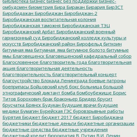
библиотека
бизнес
бизнес без поддержки
бизнес-
омбудсмен
биометрия
Бира
Биракан
Бирария
БирЗСТ
Биробидажан
Биробиджан
Биробиджан-2
Биробиджанская воспитательная колония
Биробиджанская таможня
Биробиджанская ТЭЦ
Биробиджанский Арбат
Биробиджанский военный
гарнизонный суд
Биробиджанский колледж культуры и
искусств
Биробиджанский район
Бирофельд
биткоин
битумная яма
битумная_яма
битумное болото
битумные
ямы
Благовещенск
Благовещенский кафедральный собор
Благословенное
благотворитель года
благотворительная
акция
благотворительная деятельность
благотворительность
благотворительный концерт
благоустройство
Блокада Ленинграда
боевые патроны
боеприпасы
Бойцовский клуб
бокс
больница
большой
этнографический диктант
бомба
бомбоубежище
Борис
Титов
Борохович
брак
браконьер
Бридер
брусит
брусчатка
Брянск
Будукан
будущие врачи
будущие
медики
Бумагин
Бурейская ГЭС
буровзрывные работы
Бурятия
Бюджет
бюджет 2017
бюджет Биробиджана
бюджетники
бюджетные деньги
бюджетные организации
бюджетные средства
бюджетные учреждения
бюджетный кредит
бюрократия
В. Путин
В.И. Ленин