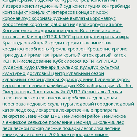
Лазарев
конституционный суд
конституция
контрабанда
контрафакт
конфликт интересов
концерт
Корж
коронавирус
коронавирусные выплаты
коронаврус
Коростелев
короткая рабочая неделя
коррупция
корь
Косвинцев
космодром
космодром_Восточный
космос
котельная
Кочмар
КПРФ
КПСС
кража
кражи
красная икра
Краснодарский край
кредит
кредитная амнистия
кредитоспособность
Кремль
креозот
Крещение
кризис
Крик души
Криминал
Крым
крытый каток
крытый_каток
КСН
КТ-исследование
Кубок лосося
КУГИ
КУГИ ЕАО
Кудесник
кудо
кулинария
Кульдкр
Кульдур
культура
культурно досуговый центр
купальный сезон
купальный_сезон
купюры
Кураж
курение
Куренков
курсы
курсы повышения квалификации
КФХ
лаборатория
Лаг ба-
Омер
лагерь
Лагошина
лайк
ЛДПР
Левинталь
Легкая
атлетика
легкоатлетическая пробежка
лед
ледовая
переправа
ледовые скульптуры
ледовый городок
ледовый
каток
ледоход
лекарства
лекарственные препараты
лекарство
Ленинская ЦРБ
Ленинский район
Ленинское
Ленинское сельское поселение
Леонид Школьник
лес
леса
лесной пожар
лесные пожары
лесопилка
летние
каникулы
лето
лето_2026
лжетерроризм
лимон