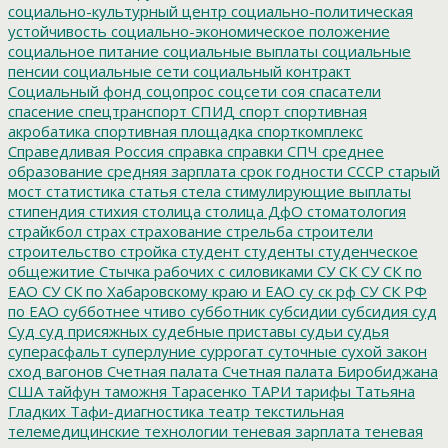
социально-культурный центр
социально-политическая
устойчивость
социально-экономическое положение
социальное питание
социальные выплаты
социальные
пенсии
социальные сети
социальный контракт
Социальный фонд
соцопрос
соцсети
соя
спасатели
спасение
спецтранспорт
СПИД
спорт
спортивная
акробатика
спортивная площадка
спорткомплекс
Справедливая Россия
справка
справки
СПЧ
среднее
образование
средняя зарплата
срок годности
СССР
старый
мост
статистика
статья
стела
стимулирующие выплаты
стипендия
стихия
столица
столица ДфО
стоматология
страйкбол
страх
страхование
стрельба
строители
строительство
стройка
студент
студенты
студенческое
общежитие
Стычка рабочих с силовиками
СУ СК
СУ СК по
ЕАО
СУ СК по Хабаровскому краю и ЕАО
су ск рф
СУ СК РФ
по ЕАО
субботнее чтиво
субботник
субсидии
субсидия
суд
Суд
суд присяжных
судебные приставы
судьи
судья
суперасфальт
суперлуние
суррогат
суточные
сухой закон
сход вагонов
Счетная палата
Счетная палата Биробиджана
США
тайфун
таможня
Тарасенко
ТАРИ
тарифы
Татьяна
Гладких
Тафи-диагностика
театр
текстильная
телемедицинские технологии
теневая зарплата
теневая