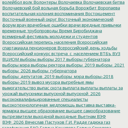
волейбол
волк
Волонтеры
Волочаевка
Волочаевская битва
Волочаевский бой
вольная борьба
Ворожбит
Воропаева
воспитательная колония
воспоминания
Востокцемент
Восточный военный округ
Восточный экономический
форум
врач
врачебные ошибки
врачи
вредные привычки
временные трубопроводы
Время Биробиджана
всемирный фестиваль молодежи и студентов
Всероссийская перепись населения
Всероссийская
спартакиада пенсионеров
Всероссийский день ходьбы
Всероссийский конкурс
встреча_с_населением
ВТБъ
ВУЗ
ВЦИОМ
выборы
выборы 2017
выборы губернатора
выборы мэра
выборы ректора
выборы_2019
выборы_2021
выборы_2026
выборы_губернатора
выборы_депутатов_2019
выборы_мэра
выборы-2018
выборы-2019
вывоз мусора
выгребные ямы
вымогательство
выпас скота
выплата
выплаты
выплаты за
урожай
выпускники
выпускной
выпускной_2026
высококвалифицированные специалисты
высокотехнологичная_медпомощь
выставка
выставка-
ярмарка
высшее образование
высшее самообразование
вытрезвители
выходной
выходные
Вьетнам
ВЭФ
ВЭФ_2026
Вячеслав Пастухов
Г.И. Радде
гадюка
газ
газификация ЕАО
Галина Кашапова
Галина Соколова