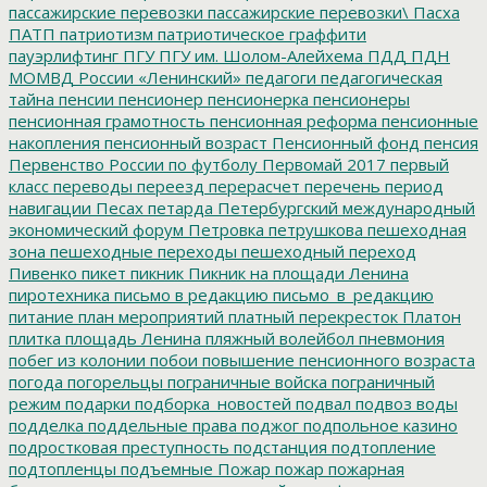
пассажирские перевозки
пассажирские перевозки\
Пасха
ПАТП
патриотизм
патриотическое граффити
пауэрлифтинг
ПГУ
ПГУ им. Шолом-Алейхема
ПДД
ПДН
МОМВД России «Ленинский»
педагоги
педагогическая
тайна
пенсии
пенсионер
пенсионерка
пенсионеры
пенсионная грамотность
пенсионная реформа
пенсионные
накопления
пенсионный возраст
Пенсионный фонд
пенсия
Первенство России по футболу
Первомай 2017
первый
класс
переводы
переезд
перерасчет
перечень
период
навигации
Песах
петарда
Петербургский международный
экономический форум
Петровка
петрушкова
пешеходная
зона
пешеходные переходы
пешеходный переход
Пивенко
пикет
пикник
Пикник на площади Ленина
пиротехника
письмо в редакцию
письмо_в_редакцию
питание
план мероприятий
платный перекресток
Платон
плитка
площадь Ленина
пляжный волейбол
пневмония
побег из колонии
побои
повышение пенсионного возраста
погода
погорельцы
пограничные войска
пограничный
режим
подарки
подборка_новостей
подвал
подвоз воды
подделка
поддельные права
поджог
подпольное казино
подростковая преступность
подстанция
подтопление
подтопленцы
подъемные
Пожар
пожар
пожарная