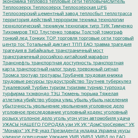
экономика
тепловоз
тепловые сети
тепловычислитель
Теплоозерск
Теплоозёрск
Теплоозёрская ЦРБ
Теплоозерский цементный завод
теплосбыт
теплотрасса
территория действий
терроризм
техника
технологии
технологический_техникум
технопарк
тигр
ТИК
Тимченко
Тихомиров
ТКО
Тлустенко
товары
Толстой
томограф
тонкий лед
Тонких
ТОР
торговля
торговые сети
торговый
центр
тос
Тотальный диктант
ТПП ЕАО
травма
трагедия
трагедия в Забайкалье
трансграничный мост
трансграничный российско-китайский марафон
Транснефть
транспортная доступность
транспортная
карта
транспортный налог
траур
тревожный сигнал
Тромса
тротуар
тротуары
Трубачев
трудовая книжка
трудовые ресурсы
трудоустройство
Трутнев
туберкулез
Тукалевский
Турбин
туризм
туризмм
турнир
турпоход
турфирма
тхэквондо
ТЭЦ
Тюмень
тюрьма
Тяжелая
атлетика
убийство
уборка улиц
убыль
убыль населения
убыточность
увольнение
увольнения
уголовное дело
уголовное преследование
уголовный кодекс
уголовный
розыск
уголоное дело
уголь
угон
угон автомобиля
удача
УЖАСЫ НАШЕГО ГОРОДКА
узи
УК
УК "ДомСтроСервис"
УК
"Монарх"
УК РФ
указ Президента
укладка
Украина
укусы
уличное освещение
Улюкаев
УМВ
УМВД
УМВД по ЕАО