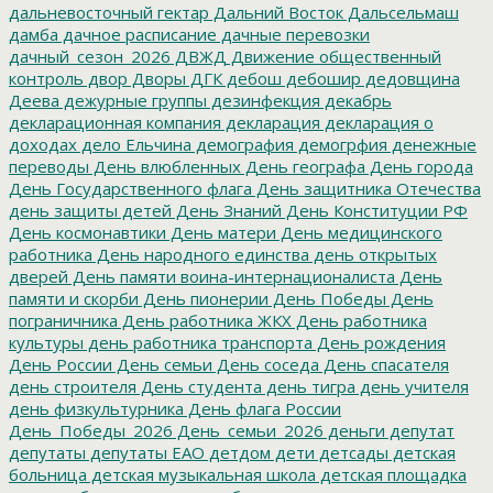
дальневосточный гектар
Дальний Восток
Дальсельмаш
дамба
дачное расписание
дачные перевозки
дачный_сезон_2026
ДВЖД
Движение общественный
контроль
двор
Дворы
ДГК
дебош
дебошир
дедовщина
Деева
дежурные группы
дезинфекция
декабрь
декларационная компания
декларация
декларация о
доходах
дело Ельчина
демография
демогрфия
денежные
переводы
День влюбленных
День географа
День города
День Государственного флага
День защитника Отечества
день защиты детей
День Знаний
День Конституции РФ
День космонавтики
День матери
День медицинского
работника
День народного единства
день открытых
дверей
День памяти воина-интернационалиста
День
памяти и скорби
День пионерии
День Победы
День
пограничника
День работника ЖКХ
День работника
культуры
день работника транспорта
День рождения
День России
День семьи
День соседа
День спасателя
день строителя
День студента
день тигра
день учителя
день физкультурника
День флага России
День_Победы_2026
День_семьи_2026
деньги
депутат
депутаты
депутаты ЕАО
детдом
дети
детсады
детская
больница
детская музыкальная школа
детская площадка