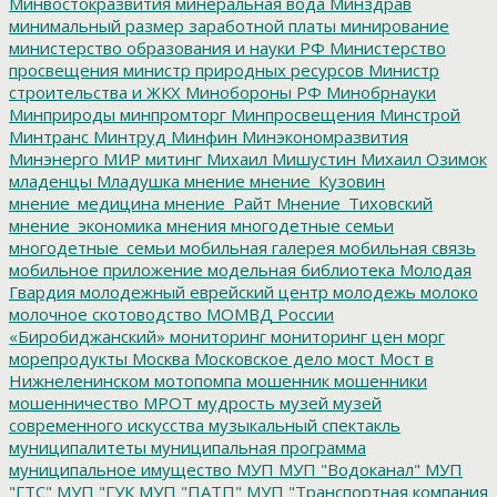
Минвостокразвития
минеральная вода
Минздрав
минимальный размер заработной платы
минирование
министерство образования и науки РФ
Министерство
просвещения
министр природных ресурсов
Министр
строительства и ЖКХ
Минобороны РФ
Минобрнауки
Минприроды
минпромторг
Минпросвещения
Минстрой
Минтранс
Минтруд
Минфин
Минэкономразвития
Минэнерго
МИР
митинг
Михаил Мишустин
Михаил Озимок
младенцы
Младушка
мнение
мнение_Кузовин
мнение_медицина
мнение_Райт
Мнение_Тиховский
мнение_экономика
мнения
многодетные семьи
многодетные_семьи
мобильная галерея
мобильная связь
мобильное приложение
модельная библиотека
Молодая
Гвардия
молодежный еврейский центр
молодежь
молоко
молочное скотоводство
МОМВД России
«Биробиджанский»
мониторинг
мониторинг цен
морг
морепродукты
Москва
Московское дело
мост
Мост в
Нижнеленинском
мотопомпа
мошенник
мошенники
мошенничество
МРОТ
мудрость
музей
музей
современного искусства
музыкальный спектакль
муниципалитеты
муниципальная программа
муниципальное имущество
МУП
МУП "Водоканал"
МУП
"ГТС"
МУП "ГУК
МУП "ПАТП"
МУП "Транспортная компания