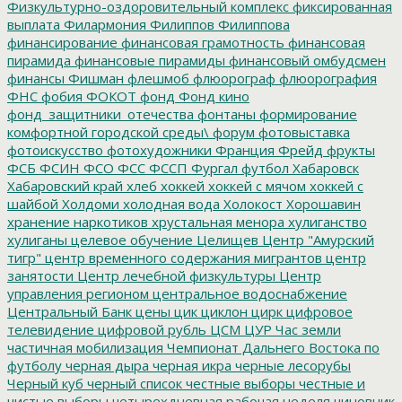
Физкультурно-оздоровительный комплекс
фиксированная
выплата
Филармония
Филиппов
Филиппова
финансирование
финансовая грамотность
финансовая
пирамида
финансовые пирамиды
финансовый омбудсмен
финансы
Фишман
флешмоб
флюорограф
флюорография
ФНС
фобия
ФОКОТ
фонд
Фонд кино
фонд_защитники_отечества
фонтаны
формирование
комфортной городской среды\
форум
фотовыставка
фотоискусство
фотохудожники
Франция
Фрейд
фрукты
ФСБ
ФСИН
ФСО
ФСС
ФССП
Фургал
футбол
Хабаровск
Хабаровский край
хлеб
хоккей
хоккей с мячом
хоккей с
шайбой
Холдоми
холодная вода
Холокост
Хорошавин
хранение наркотиков
хрустальная менора
хулиганство
хулиганы
целевое обучение
Целищев
Центр "Амурский
тигр"
центр временного содержания мигрантов
центр
занятости
Центр лечебной физкультуры
Центр
управления регионом
центральное водоснабжение
Центральный Банк
цены
цик
циклон
цирк
цифровое
телевидение
цифровой рубль
ЦСМ
ЦУР
Час земли
частичная мобилизация
Чемпионат Дальнего Востока по
футболу
черная дыра
черная икра
черные лесорубы
Черный куб
черный список
честные выборы
честные и
чистые выборы
четырехдневная рабочая неделя
чиновник