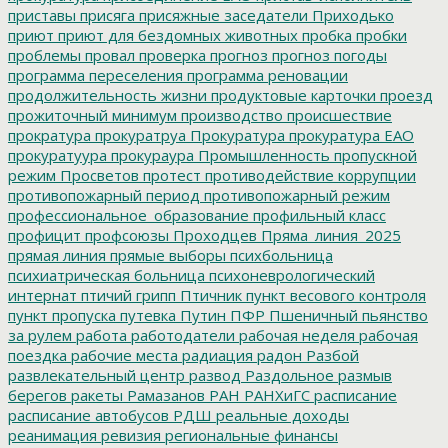
приставы
присяга
присяжные заседатели
Приходько
приют
приют для бездомных животных
пробка
пробки
проблемы
провал
проверка
прогноз
прогноз погоды
программа переселения
программа реновации
продолжительность жизни
продуктовые карточки
проезд
прожиточный минимум
производство
происшествие
прократура
прокуратруа
Прокуратура
прокуратура ЕАО
прокуратуура
прокураура
Промышленность
пропускной
режим
Просветов
протест
противодействие коррупции
противопожарный период
противопожарный режим
профессиональное_образование
профильный класс
профицит
профсоюзы
Проходцев
Пряма_линия_2025
прямая линия
прямые выборы
психбольница
психиатрическая больница
психоневрологический
интернат
птичий грипп
Птичник
пункт весового контроля
пункт пропуска
путевка
Путин
ПФР
Пшеничный
пьянство
за рулем
работа
работодатели
рабочая неделя
рабочая
поездка
рабочие места
радиация
радон
Разбой
развлекательный центр
развод
Раздольное
размыв
берегов
ракеты
Рамазанов
РАН
РАНХиГС
расписание
расписание автобусов
РДШ
реальные доходы
реанимация
ревизия
региональные финансы