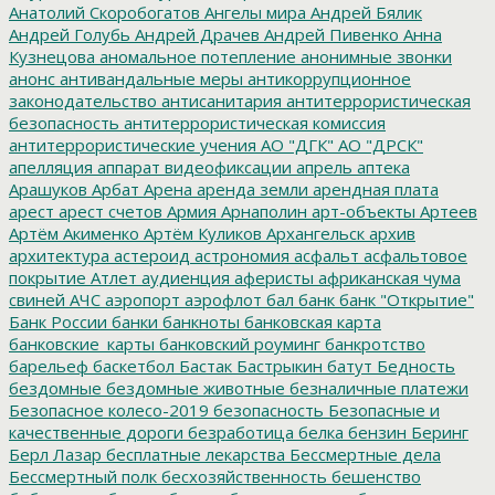
Анатолий Скоробогатов
Ангелы мира
Андрей Бялик
Андрей Голубь
Андрей Драчев
Андрей Пивенко
Анна
Кузнецова
аномальное потепление
анонимные звонки
анонс
антивандальные меры
антикоррупционное
законодательство
антисанитария
антитеррористическая
безопасность
антитеррористическая комиссия
антитеррористические учения
АО "ДГК"
АО "ДРСК"
апелляция
аппарат видеофиксации
апрель
аптека
Арашуков
Арбат
Арена
аренда земли
арендная плата
арест
арест счетов
Армия
Арнаполин
арт-объекты
Артеев
Артём Акименко
Артём Куликов
Архангельск
архив
архитектура
астероид
астрономия
асфальт
асфальтовое
покрытие
Атлет
аудиенция
аферисты
африканская чума
свиней
АЧС
аэропорт
аэрофлот
бал
банк
банк "Открытие"
Банк России
банки
банкноты
банковская карта
банковские_карты
банковский роуминг
банкротство
барельеф
баскетбол
Бастак
Бастрыкин
батут
Бедность
бездомные
бездомные животные
безналичные платежи
Безопасное колесо-2019
безопасность
Безопасные и
качественные дороги
безработица
белка
бензин
Беринг
Берл Лазар
бесплатные лекарства
Бессмертные дела
Бессмертный полк
бесхозяйственность
бешенство