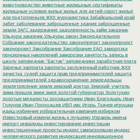
животноводство
животные
жилищные сертификаты
жилищные условия
жилье
жилье для детей-сирот
жильё
для подтопленцев
ЖКХ
журналистика
Забайкальский край
забег
заболевание
заброшенные здания
заброшенные
земли
ЗАГС
задержание
задолженность
займ
заказник
Ульдура
заказник Ульдуры
закон
Законодательное
Собрание
законодательство
законопреокт
законопроект
законороект
Заксобрание
Заксобрание ЕАО
заморозка
пенсионных накоплений
заморозки
занятость
запись в
школу
заповедник "Бастак"
заповедники
заработная плата
Заречье
зарплата
зарплаты
заслуженный работник ЖКХ
зачистка_судей
защита прав предпринимателей
защита
предпринимателей
здравоохранение
земледельцы
землетрясение
земля
земский доктор
Земский_учитель
зима пришла
змеи
змея
золотой губернатор
Золотухин
золотые медалисты
зоозащитники
Иван Благодырь
Иван
Голунов
Иван Проходцев
ИВЛ
ивс
Игорь Ткачев
игрушки
идиш
избиение
избирательная кампания
избирком
Известковый
измени жизнь к лучшему
Израиль
имена
импорт
инвалиды
инвестирование
инвестиции
инвестиционные проекты
индекс самоизоляции
индекс
человеческого развития
индексация
инновационное