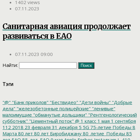
1402 views
07.11.2023
Санитарная авиация продолжает
развиваться в ЕАО
07.11.2023 09:00
Найти:
Тэги
"@"
"Банк приколов"
"Бествидео"
"Дети войны"
"Добрые
дела"
"железобетонные полицейские"
"ленивые"
малоимущие
"обманутые дольщики"
"Рентгенологический
субботник"
"Цементный поток"
@
1 класс
1 мая
1 сентября
112
2018
23 февраля
31 декабря
5
5G
75-летие Победы
8
Марта
80 лет
80 лет Биробиджану
80_летие_Победы
85
лет ЕАО
85_лет_ЕАО
9 мая
Apple
Forbes
Instagram
L-410