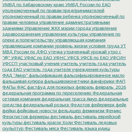
УМВД по Хабаровскому краю
УМВД России по ЕАО
уполномоченный по правам предпринимателей
уполномоченный по правам ребенка
уполномоченный по
правам человека
управление административными
зданиями
Управление ЖКХ мэрии города
управление
здравоохранения
управление культуры
управление по
опеке и попечительству
управляющая компания
управляющие компании
уровень жизни
условия труда
УТ
МВД России по ДФО
утечка
утраченный урожай
утро с
"@"
УФАС
УФАС по ЕАО
УФНС
УФСБ
УФСБ по ЕАО
УФСИН
УФССП
участковый
учения
учитель
учитель года
учитель
года ЕАО
учитель_года
учителя
учреждения культуры
ФАД "Амур"
фальсификация
фальсифицированное масло
фальшивая купюра
фальшивомонетчики
фанфурики
ФАП
ФАПы
ФАС
фастфуд для пожилых
февраль
февраль_2026
федеральная программа по переселению
Федеральная
сетевая компания
федеральная трасса Амур
федеральные
средства
федеральный розыск
Федотов
фейерверк
фейк
фейки
фейковые новости
фельдшер
феминизм
Феникс
Феоктистов
фермеры
фестиваль
фестиваль еврейской
культуры
фестиваль красок Холи
Фестиваль ледовых
скульптур
Фестиваль мяса
Фестиваль языка идиш