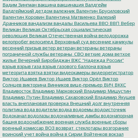
Вадим Зингман
вакцина
вакцинация
Валдгейм
Валдгеймский детдом
валежник
Валентин Брусиловский
Валентин Коровин
Валентина Матвиенко
Валерий
Дранников
вандализм
вандалы
Васильева
ВВО
ВВП
Вебер
Великан
Великая Октябрьская социалистическая
революция
Великая Отечественная война
велодорожка
велопробег
велосипед
Верховный суд
весенние каникулы
весенний призыв
ветер
ветеран
ветераны
ветераны
пограничной службы
ветераны_СВО
ветхие дома
ветхое
жилье
Вечерний Биробиджан
ВЖС "Надежда России"
взрыв
взрыв газа
взрыв газового баллона
взрыв
метеорита
взятка
взятки
видеокамеры
видеорегистратор
Виктор Ишавев
Виктор Ишаев
Виктор Орёл
Виктор
Солнцев
викторина
Винников
вице-премьер
ВИЧ
ВККС
Владивосток
Владимир Марковский
Владимир Мишустин
Владимир Путин
Владимир Сахаровский
Владимир Якушев
власть
внеплановая проверка
Внешний долг
внутренняя
политика
вода
водители
водка
водоемы
водоисточник
Водоканал
водолазы
водоналивные дамбы
водонапорная
башня
водоснабжение
военная служба
военные сборы
военный комиссар
ВОЗ
возврат_стеклотары
возгорание
воинский учет
война
война в Сирии
Войтенков
вокзал