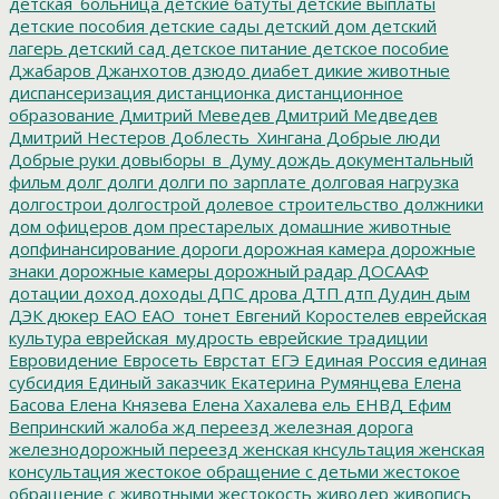
детская_больница
детские батуты
детские выплаты
детские пособия
детские сады
детский дом
детский
лагерь
детский сад
детское питание
детское пособие
Джабаров
Джанхотов
дзюдо
диабет
дикие животные
диспансеризация
дистанционка
дистанционное
образование
Дмитрий Меведев
Дмитрий Медведев
Дмитрий Нестеров
Доблесть_Хингана
Добрые люди
Добрые руки
довыборы_в_Думу
дождь
документальный
фильм
долг
долги
долги по зарплате
долговая нагрузка
долгострои
долгострой
долевое строительство
должники
дом офицеров
дом престарелых
домашние животные
допфинансирование
дороги
дорожная камера
дорожные
знаки
дорожные камеры
дорожный радар
ДОСААФ
дотации
доход
доходы
ДПС
дрова
ДТП
дтп
Дудин
дым
ДЭК
дюкер
ЕАО
ЕАО_тонет
Евгений Коростелев
еврейская
культура
еврейская_мудрость
еврейские традиции
Евровидение
Евросеть
Еврстат
ЕГЭ
Единая Россия
единая
субсидия
Единый заказчик
Екатерина Румянцева
Елена
Басова
Елена Князева
Елена Хахалева
ель
ЕНВД
Ефим
Вепринский
жалоба
жд переезд
железная дорога
железнодорожный переезд
женская кнсультация
женская
консультация
жестокое обращение с детьми
жестокое
обращение с животными
жестокость
живодер
живопись