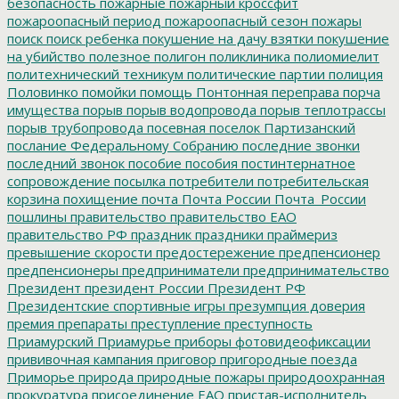
безопасность
пожарные
пожарный кроссфит
пожароопасный период
пожароопасный сезон
пожары
поиск
поиск ребенка
покушение на дачу взятки
покушение
на убийство
полезное
полигон
поликлиника
полиомиелит
политехнический техникум
политические партии
полиция
Половинко
помойки
помощь
Понтонная переправа
порча
имущества
порыв
порыв водопровода
порыв теплотрассы
порыв трубопровода
посевная
поселок Партизанский
послание Федеральному Собранию
последние звонки
последний звонок
пособие
пособия
постинтернатное
сопровождение
посылка
потребители
потребительская
корзина
похищение
почта
Почта России
Почта_России
пошлины
правительство
правительство ЕАО
правительство РФ
праздник
праздники
праймериз
превышение скорости
предостережение
предпенсионер
предпенсионеры
предприниматели
предпринимательство
Президент
президент России
Президент РФ
Президентские спортивные игры
презумпция доверия
премия
препараты
преступление
преступность
Приамурский
Приамурье
приборы фотовидеофиксации
прививочная кампания
приговор
пригородные поезда
Приморье
природа
природные пожары
природоохранная
прокуратура
присоединение ЕАО
пристав-исполнитель