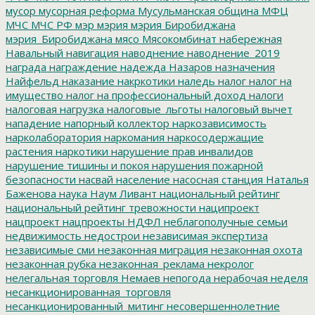
мусор
мусорная реформа
Мусульманская община
МФЦ
МЧС
МЧС РФ
мэр
мэрия
мэрия Биробиджана
мэрия_Биробиджана
мясо
Мясокомбинат
набережная
Навальный
навигация
наводнение
наводнение_2019
награда
награждение
надежда
Назаров
назначения
Найфельд
наказание
накркотики
наледь
налог
налог на
имущество
налог на профессиональный доход
налоги
налоговая нагрузка
налоговые_льготы
налоговый вычет
нападение
напорный коллектор
наркозависимость
нарколаборатория
наркомания
наркосодержащие
растения
наркотики
нарушение прав инвалидов
нарушение тишины и покоя
нарушения пожарной
безопасности
насвай
население
насосная станция
Наталья
Баженова
наука
Наум Ливант
национальный рейтинг
национальный рейтинг тревожности
наципроект
нацпроект
нацпроекты
НДФЛ
неблагополучные семьи
недвижимость
недострои
независимая экспертиза
независимые сми
незаконная миграция
незаконная охота
незаконная рубка
незаконная_реклама
некролог
нелегальная торговля
Немаев
непогода
нерабочая неделя
несанкционированная_торговля
несанкционированный_митинг
несовершеннолетние