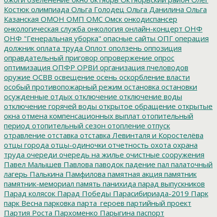
Костюк
олимпиада
Ольга Голодец
Ольга Данилина
Ольга
Казанская
ОМОН
ОМП
ОМС
Омск
онкодиспансер
онкологическая служба
онкология
онлайн-концерт
ОНФ
ОНФ "Генеральная уборка"
опасные сайты
ОПГ
операция
должник
оплата труда
Оплот
оползень
оппозиция
оправдательный приговор
опровержение
опрос
оптимизация
ОПФР
ОРВИ
организация пчеловодов
оружие
ОСВВ
освещение
осень
оскорбление власти
особый противопожарный режим
остановка
остановки
осужденные
отдых
отключение
отключение воды
отключение горячей воды
открытое обращение
открытые
окна
отмена компенсационных выплат
отопительный
период
отопительный сезон
отопление
отпуск
отравление
отставка
отставка Левинталя и Коростелёва
отцы города
отцы-одиночки
отчетность
охота
охрана
труда
очереди
очередь на жилье
очистные сооружения
Павел Малышев
Павлова
паводок
падение
пал
палаточный
лагерь
Палькина
Памфилова
памятная акция
памятник
памятник-мемориал
память
панихида
парад выпускников
Парад колясок
Парад Победы
Парасибириада-2019
Парк
парк Весна
парковка
парта_героев
партийный проект
Партия Роста
Пархоменко
Парыгина
паспорт