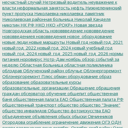
несчастный случай
Нетрезвый водитель
неуважение к
власти
неформальная занятость
нефть
Нижнеленинский
пункт пропуска
Николаевка
николаевка_памятник
Николаевская районная больница
Николай Канделя
никотин
НК РФ
НКО
НКО «РОКР»
Новая звезда
Новгородская область
нововвведение
нововведение
нововведениея
нововведения
новое_оборудование
новые люди
новые маршруты
Новый год
новый год_2021
новый год_2022
новый год_2024
новый учебный год
новый_год_2024
новый_год_2025
новый_год_2026
нормы
питания
норовирус
Нотр-Дам
ноябрь
обзор событий за
неделю
Областная больница
областная поликлиника
облздрав
Облученский район
облучье
Облэнергоремонт
Облэнергоремонт Плюс
обман
оборудование
образ
образование
образовательные курсы
образовательные_организации
Обращение
обращения
граждан
обсерватор
обучение
общепит
общественная
баня
общественная палата ЕАО
Общественная палата РФ
общественный транспорт
общество
общество "Знание"
общество инвалидов
Общество фотоискусства ЕАО
объединение
объявления
обыск
обыски
Овчинников
Огородова
ограбление
ограничение движения
ОГЭ
ОДН
ожоги
озеленение
окно
октябрь
Октябрьский район
Олег