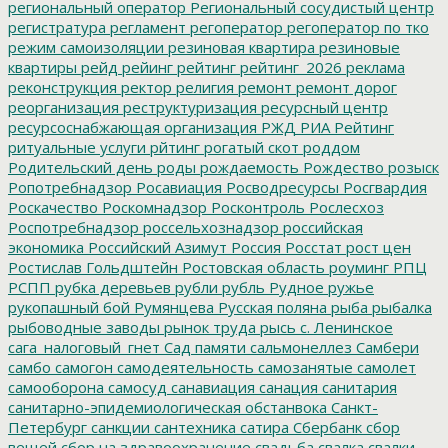
региональный оператор
Региональный сосудистый центр
регистратура
регламент
регоператор
регоператор по тко
режим самоизоляции
резиновая квартира
резиновые
квартиры
рейд
рейинг
рейтинг
рейтинг_2026
реклама
реконструкция
ректор
религия
ремонт
ремонт дорог
реорганизация
реструктуризация
ресурсный центр
ресурсоснабжающая организация
РЖД
РИА Рейтинг
ритуальные услуги
рйтинг
рогатый скот
роддом
Родительский день
роды
рождаемость
Рождество
розыск
Ропотребнадзор
Росавиация
Росводресурсы
Росгвардия
Роскачество
Роскомнадзор
Росконтроль
Рослесхоз
Роспотребнадзор
россельхознадзор
российская
экономика
Российский Азимут
Россия
Росстат
рост цен
Ростислав Гольдштейн
Ростовская область
роуминг
РПЦ
РСПП
рубка деревьев
рубли
рубль
Рудное
ружье
рукопашный бой
Румянцева
Русская поляна
рыба
рыбалка
рыбоводные заводы
рынок труда
рысь
с. Ленинское
сага_налоговый_гнет
Сад памяти
сальмонеллез
Самбери
самбо
самогон
самодеятельность
самозанятые
самолет
самооборона
самосуд
санавиация
санация
санитария
санитарно-эпидемиологическая обстанвока
Санкт-
Петербург
санкции
сантехника
сатира
Сбербанк
сбор
вещей
сбор на здравоохранение
свадьба
свалка
свалки