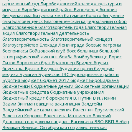
гарнизонный суд
Биробиджанский колледж культуры и
искусств
Биробиджанский район
Бирофельд
биткоин
битумная яма
битумная_яма
битумное болото
битумные
ямы
Благовещенск
Благовещенский кафедральный собор
Благословенное
благотворитель года
благотворительная
акция
благотворительная деятельность
благотворительность
благотворительный концерт
благоустройство
Блокада Ленинграда
боевые патроны
боеприпасы
Бойцовский клуб
бокс
больница
большой
этнографический диктант
бомба
бомбоубежище
Борис
Титов
Борохович
брак
браконьер
Бридер
брусит
брусчатка
Брянск
Будукан
будущие врачи
будущие
медики
Бумагин
Бурейская ГЭС
буровзрывные работы
Бурятия
Бюджет
бюджет 2017
бюджет Биробиджана
бюджетники
бюджетные деньги
бюджетные организации
бюджетные средства
бюджетные учреждения
бюджетный кредит
бюрократия
В. Путин
В.И. Ленин
Вадим Зингман
вакцина
вакцинация
Валдгейм
Валдгеймский детдом
валежник
Валентин Брусиловский
Валентин Коровин
Валентина Матвиенко
Валерий
Дранников
вандализм
вандалы
Васильева
ВВО
ВВП
Вебер
Великан
Великая Октябрьская социалистическая