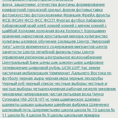
фонд_защитники_отечества
фонтаны
формирование
комфортной городской среды\
форум
фотовыставка
фотоискусство
фотохудожники
Франция
Фрейд
фрукты
ФСБ
ФСИН
ФСО
ФСС
ФССП
Фургал
футбол
Хабаровск
Хабаровский край
хлеб
хоккей
хоккей с мячом
хоккей с
шайбой
Холдоми
холодная вода
Холокост
Хорошавин
хранение наркотиков
хрустальная менора
хулиганство
хулиганы
целевое обучение
Целищев
Центр "Амурский
тигр"
центр временного содержания мигрантов
центр
занятости
Центр лечебной физкультуры
Центр
управления регионом
центральное водоснабжение
Центральный Банк
цены
цик
циклон
цирк
цифровое
телевидение
цифровой рубль
ЦСМ
ЦУР
Час земли
частичная мобилизация
Чемпионат Дальнего Востока по
футболу
черная дыра
черная икра
черные лесорубы
Черный куб
черный список
честные выборы
честные и
чистые выборы
четырехдневная рабочая неделя
чиновник
чиновники
чипирование
чистая питьевая вода
Чиунэ
Сугихара
ЧМ-2018
ЧП
чс
чума
шампанское
Шапиро
шахматы
шашки
шашлыки
швейная фабрика
Шевченко
шелковый путь
Шереметьево
школа
школа № 10
школа №
11
школа № 4
школа № 9
школы
школьная ярмарка