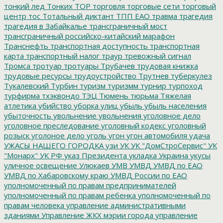
тонкий лед
Тонких
ТОР
торговля
торговые сети
торговый
центр
тос
Тотальный диктант
ТПП ЕАО
травма
трагедия
трагедия в Забайкалье
трансграничный мост
трансграничный российско-китайский марафон
Транснефть
транспортная доступность
транспортная
карта
транспортный налог
траур
тревожный сигнал
Тромса
тротуар
тротуары
Трубачев
трудовая книжка
трудовые ресурсы
трудоустройство
Трутнев
туберкулез
Тукалевский
Турбин
туризм
туризмм
турнир
турпоход
турфирма
тхэквондо
ТЭЦ
Тюмень
тюрьма
Тяжелая
атлетика
убийство
уборка улиц
убыль
убыль населения
убыточность
увольнение
увольнения
уголовное дело
уголовное преследование
уголовный кодекс
уголовный
розыск
уголоное дело
уголь
угон
угон автомобиля
удача
УЖАСЫ НАШЕГО ГОРОДКА
узи
УК
УК "ДомСтроСервис"
УК
"Монарх"
УК РФ
указ Президента
укладка
Украина
укусы
уличное освещение
Улюкаев
УМВ
УМВД
УМВД по ЕАО
УМВД по Хабаровскому краю
УМВД России по ЕАО
уполномоченный по правам предпринимателей
уполномоченный по правам ребенка
уполномоченный по
правам человека
управление административными
зданиями
Управление ЖКХ мэрии города
управление