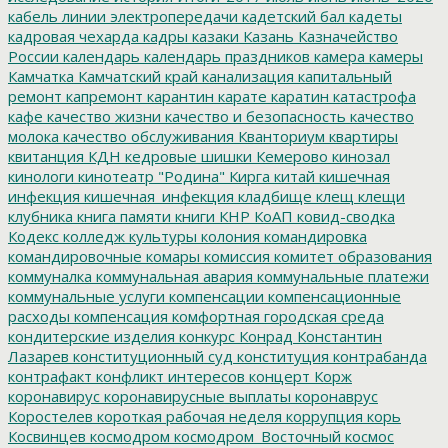
кабель линии электропередачи
кадетский бал
кадеты
кадровая чехарда
кадры
казаки
Казань
Казначейство
России
календарь
календарь праздников
камера
камеры
Камчатка
Камчатский край
канализация
капитальный
ремонт
капремонт
карантин
карате
каратин
катастрофа
кафе
качество жизни
качество и безопасность
качество
молока
качество обслуживания
Кванториум
квартиры
квитанция
КДН
кедровые шишки
Кемерово
кинозал
кинологи
кинотеатр "Родина"
Кирга
китай
кишечная
инфекция
кишечная_инфекция
кладбище
клещ
клещи
клубника
книга памяти
книги
КНР
КоАП
ковид-сводка
Кодекс
колледж культуры
колония
командировка
командировочные
комары
комиссия
комитет образования
коммуналка
коммунальная авария
коммунальные платежи
коммунальные услуги
компенсации
компенсационные
расходы
компенсация
комфортная городская среда
кондитерские изделия
конкурс
Конрад
Константин
Лазарев
конституционный суд
конституция
контрабанда
контрафакт
конфликт интересов
концерт
Корж
коронавирус
коронавирусные выплаты
коронаврус
Коростелев
короткая рабочая неделя
коррупция
корь
Косвинцев
космодром
космодром_Восточный
космос