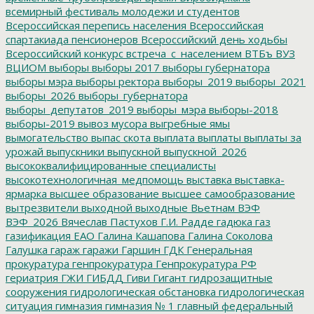
всемирный фестиваль молодежи и студентов
Всероссийская перепись населения
Всероссийская
спартакиада пенсионеров
Всероссийский день ходьбы
Всероссийский конкурс
встреча_с_населением
ВТБъ
ВУЗ
ВЦИОМ
выборы
выборы 2017
выборы губернатора
выборы мэра
выборы ректора
выборы_2019
выборы_2021
выборы_2026
выборы_губернатора
выборы_депутатов_2019
выборы_мэра
выборы-2018
выборы-2019
вывоз мусора
выгребные ямы
вымогательство
выпас скота
выплата
выплаты
выплаты за
урожай
выпускники
выпускной
выпускной_2026
высококвалифицированные специалисты
высокотехнологичная_медпомощь
выставка
выставка-
ярмарка
высшее образование
высшее самообразование
вытрезвители
выходной
выходные
Вьетнам
ВЭФ
ВЭФ_2026
Вячеслав Пастухов
Г.И. Радде
гадюка
газ
газификация ЕАО
Галина Кашапова
Галина Соколова
Галушка
гараж
гаражи
Гаршин
ГДК
Генеральная
прокуратура
генпрокуратура
Генпрокуратура РФ
гериатрия
ГЖИ
ГИБДД
Гиви
Гигант
гидрозащитные
сооружения
гидрологическая обстановка
гидрологическая
ситуация
гимназия
гимназия № 1
главный федеральный