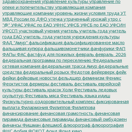
здравоохранения
управление культуры
управление по
опеке и попечительству
управляющая компания
управляющие компании
уровень жизни
условия труда
УТ
МВД России по ДФО
утечка
утраченный урожай
утро с
"@"
УФАС
УФАС по ЕАО
УФНС
УФСБ
УФСБ по ЕАО
УФСИН
УФССП
участковый
учения
учитель
учитель года
учитель
года ЕАО
учитель_года
учителя
учреждения культуры
ФАД "Амур"
фальсификация
фальсифицированное масло
фальшивая купюра
фальшивомонетчики
фанфурики
ФАП
ФАПы
ФАС
фастфуд для пожилых
февраль
февраль_2026
федеральная программа по переселению
Федеральная
сетевая компания
федеральная трасса Амур
федеральные
средства
федеральный розыск
Федотов
фейерверк
фейк
фейки
фейковые новости
фельдшер
феминизм
Феникс
Феоктистов
фермеры
фестиваль
фестиваль еврейской
культуры
фестиваль красок Холи
Фестиваль ледовых
скульптур
Фестиваль мяса
Фестиваль языка идиш
Физкультурно-оздоровительный комплекс
фиксированная
выплата
Филармония
Филиппов
Филиппова
финансирование
финансовая грамотность
финансовая
пирамида
финансовые пирамиды
финансовый омбудсмен
финансы
Фишман
флешмоб
флюорограф
флюорография
ФНС
фобия
ФОКОТ
фонд
Фонд кино