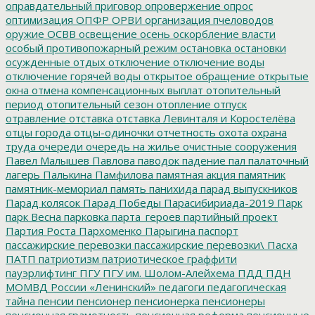
оправдательный приговор
опровержение
опрос
оптимизация
ОПФР
ОРВИ
организация пчеловодов
оружие
ОСВВ
освещение
осень
оскорбление власти
особый противопожарный режим
остановка
остановки
осужденные
отдых
отключение
отключение воды
отключение горячей воды
открытое обращение
открытые
окна
отмена компенсационных выплат
отопительный
период
отопительный сезон
отопление
отпуск
отравление
отставка
отставка Левинталя и Коростелёва
отцы города
отцы-одиночки
отчетность
охота
охрана
труда
очереди
очередь на жилье
очистные сооружения
Павел Малышев
Павлова
паводок
падение
пал
палаточный
лагерь
Палькина
Памфилова
памятная акция
памятник
памятник-мемориал
память
панихида
парад выпускников
Парад колясок
Парад Победы
Парасибириада-2019
Парк
парк Весна
парковка
парта_героев
партийный проект
Партия Роста
Пархоменко
Парыгина
паспорт
пассажирские перевозки
пассажирские перевозки\
Пасха
ПАТП
патриотизм
патриотическое граффити
пауэрлифтинг
ПГУ
ПГУ им. Шолом-Алейхема
ПДД
ПДН
МОМВД России «Ленинский»
педагоги
педагогическая
тайна
пенсии
пенсионер
пенсионерка
пенсионеры
пенсионная грамотность
пенсионная реформа
пенсионные