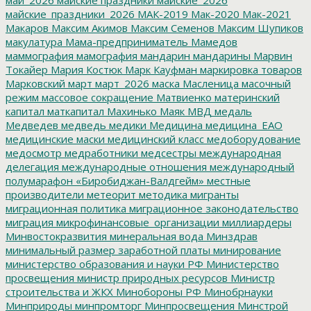
майские_праздники_2026
МАК-2019
Мак-2020
Мак-2021
Макаров
Максим Акимов
Максим Семенов
Максим Шупиков
макулатура
Мама-предприниматель
Мамедов
маммография
мамография
мандарин
мандарины
Марвин
Токайер
Мария Костюк
Марк Кауфман
маркировка товаров
Марковский
март
март_2026
маска
Масленица
масочный
режим
массовое сокращение
Матвиенко
материнский
капитал
маткапитал
Махинько
Маяк
МВД
медаль
Медведев
медведь
медики
Медицина
медицина_ЕАО
медицинские маски
медицинский класс
медоборудование
медосмотр
медработники
медсестры
международная
делегация
международные отношения
международный
полумарафон «Биробиджан-Валдгейм»
местные
производители
метеорит
методика
мигранты
миграционная политика
миграционное законодательство
миграция
микрофинансовые_организации
миллиардеры
Минвостокразвития
минеральная вода
Минздрав
минимальный размер заработной платы
минирование
министерство образования и науки РФ
Министерство
просвещения
министр природных ресурсов
Министр
строительства и ЖКХ
Минобороны РФ
Минобрнауки
Минприроды
минпромторг
Минпросвещения
Минстрой