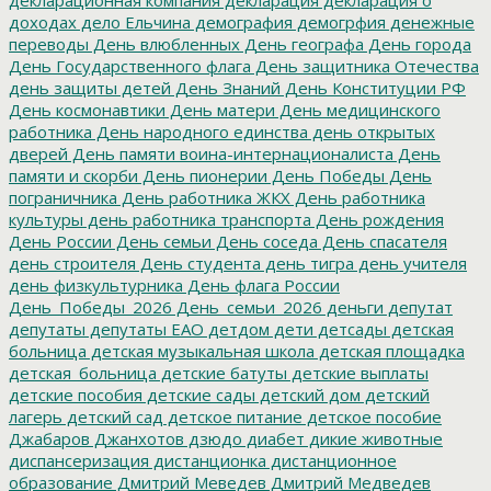
доходах
дело Ельчина
демография
демогрфия
денежные
переводы
День влюбленных
День географа
День города
День Государственного флага
День защитника Отечества
день защиты детей
День Знаний
День Конституции РФ
День космонавтики
День матери
День медицинского
работника
День народного единства
день открытых
дверей
День памяти воина-интернационалиста
День
памяти и скорби
День пионерии
День Победы
День
пограничника
День работника ЖКХ
День работника
культуры
день работника транспорта
День рождения
День России
День семьи
День соседа
День спасателя
день строителя
День студента
день тигра
день учителя
день физкультурника
День флага России
День_Победы_2026
День_семьи_2026
деньги
депутат
депутаты
депутаты ЕАО
детдом
дети
детсады
детская
больница
детская музыкальная школа
детская площадка
детская_больница
детские батуты
детские выплаты
детские пособия
детские сады
детский дом
детский
лагерь
детский сад
детское питание
детское пособие
Джабаров
Джанхотов
дзюдо
диабет
дикие животные
диспансеризация
дистанционка
дистанционное
образование
Дмитрий Меведев
Дмитрий Медведев