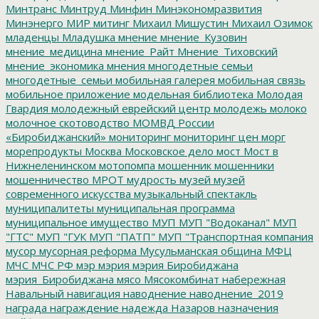
Минтранс
Минтруд
Минфин
Минэкономразвития
Минэнерго
МИР
митинг
Михаил Мишустин
Михаил Озимок
младенцы
Младушка
мнение
мнение_Кузовин
мнение_медицина
мнение_Райт
Мнение_Тиховский
мнение_экономика
мнения
многодетные семьи
многодетные_семьи
мобильная галерея
мобильная связь
мобильное приложение
модельная библиотека
Молодая
Гвардия
молодежный еврейский центр
молодежь
молоко
молочное скотоводство
МОМВД России
«Биробиджанский»
мониторинг
мониторинг цен
морг
морепродукты
Москва
Московское дело
мост
Мост в
Нижнеленинском
мотопомпа
мошенник
мошенники
мошенничество
МРОТ
мудрость
музей
музей
современного искусства
музыкальный спектакль
муниципалитеты
муниципальная программа
муниципальное имущество
МУП
МУП "Водоканал"
МУП
"ГТС"
МУП "ГУК
МУП "ПАТП"
МУП "Транспортная компания
мусор
мусорная реформа
Мусульманская община
МФЦ
МЧС
МЧС РФ
мэр
мэрия
мэрия Биробиджана
мэрия_Биробиджана
мясо
Мясокомбинат
набережная
Навальный
навигация
наводнение
наводнение_2019
награда
награждение
надежда
Назаров
назначения