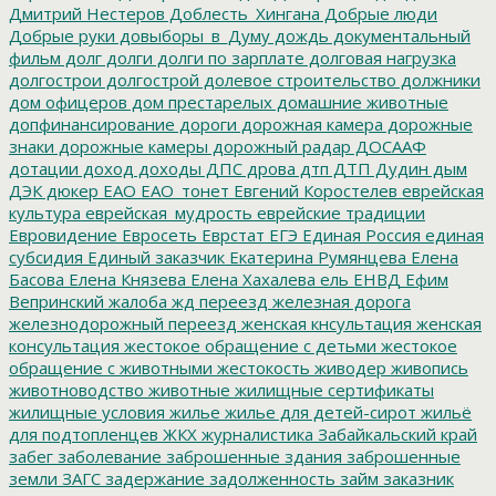
Дмитрий Нестеров
Доблесть_Хингана
Добрые люди
Добрые руки
довыборы_в_Думу
дождь
документальный
фильм
долг
долги
долги по зарплате
долговая нагрузка
долгострои
долгострой
долевое строительство
должники
дом офицеров
дом престарелых
домашние животные
допфинансирование
дороги
дорожная камера
дорожные
знаки
дорожные камеры
дорожный радар
ДОСААФ
дотации
доход
доходы
ДПС
дрова
дтп
ДТП
Дудин
дым
ДЭК
дюкер
ЕАО
ЕАО_тонет
Евгений Коростелев
еврейская
культура
еврейская_мудрость
еврейские традиции
Евровидение
Евросеть
Еврстат
ЕГЭ
Единая Россия
единая
субсидия
Единый заказчик
Екатерина Румянцева
Елена
Басова
Елена Князева
Елена Хахалева
ель
ЕНВД
Ефим
Вепринский
жалоба
жд переезд
железная дорога
железнодорожный переезд
женская кнсультация
женская
консультация
жестокое обращение с детьми
жестокое
обращение с животными
жестокость
живодер
живопись
животноводство
животные
жилищные сертификаты
жилищные условия
жилье
жилье для детей-сирот
жильё
для подтопленцев
ЖКХ
журналистика
Забайкальский край
забег
заболевание
заброшенные здания
заброшенные
земли
ЗАГС
задержание
задолженность
займ
заказник