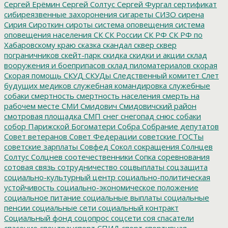
Сергей Ерёмин
Сергей Солтус
Сергей Фургал
сертификат
сибиреязвенные захоронения
сигареты
СИЗО
сирена
Сирия
Сироткин
сироты
система оповещения
система
оповещения населения
СК
СК России
СК РФ
СК РФ по
Хабаровскому краю
сказка
скандал
сквер
сквер
пограничников
скейт-парк
скидка
скидки и акции
склад
вооружения и боеприпасов
склад пиломатериалов
скорая
Скорая помощь
СКУД
СКУДы
Следственный комитет
Слет
будущих медиков
служебная командировка
служебные
собаки
смертность
смертность населения
смерть на
рабочем месте
СМИ
Смидович
Смидовичский район
смотровая площадка
СМП
снег
снегопад
снюс
собаки
собор Парижской Богоматери
Собра
Собрание депутатов
Совет ветеранов
Совет Федерации
советские ГОСТы
советские зарплаты
Совфед
Сокол
сокращения
Солнцев
Солтус
Солцнев
соотечественники
Сопка
соревнования
сотовая связь
сотрудничество
соцвыплаты
соцзащита
социально-культурный центр
социально-политическая
устойчивость
социально-экономическое положение
социальное питание
социальные выплаты
социальные
пенсии
социальные сети
социальный контракт
Социальный фонд
соцопрос
соцсети
соя
спасатели
спасение
спецтранспорт
СПИД
спорт
спортивная