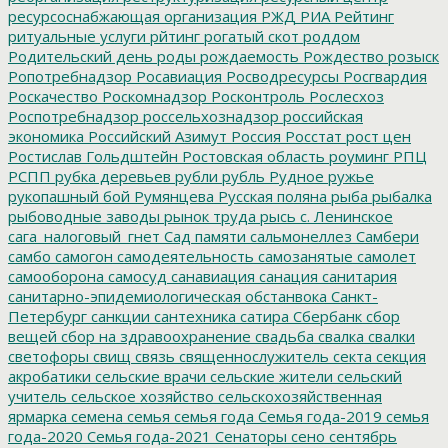
ресурсоснабжающая организация
РЖД
РИА Рейтинг
ритуальные услуги
рйтинг
рогатый скот
роддом
Родительский день
роды
рождаемость
Рождество
розыск
Ропотребнадзор
Росавиация
Росводресурсы
Росгвардия
Роскачество
Роскомнадзор
Росконтроль
Рослесхоз
Роспотребнадзор
россельхознадзор
российская
экономика
Российский Азимут
Россия
Росстат
рост цен
Ростислав Гольдштейн
Ростовская область
роуминг
РПЦ
РСПП
рубка деревьев
рубли
рубль
Рудное
ружье
рукопашный бой
Румянцева
Русская поляна
рыба
рыбалка
рыбоводные заводы
рынок труда
рысь
с. Ленинское
сага_налоговый_гнет
Сад памяти
сальмонеллез
Самбери
самбо
самогон
самодеятельность
самозанятые
самолет
самооборона
самосуд
санавиация
санация
санитария
санитарно-эпидемиологическая обстанвока
Санкт-
Петербург
санкции
сантехника
сатира
Сбербанк
сбор
вещей
сбор на здравоохранение
свадьба
свалка
свалки
светофоры
свищ
связь
священнослужитель
секта
секция
акробатики
сельские врачи
сельские жители
сельский
учитель
сельское хозяйство
сельскохозяйственная
ярмарка
семена
семья
семья года
Семья года-2019
семья
года-2020
Семья года-2021
Сенаторы
сено
сентябрь