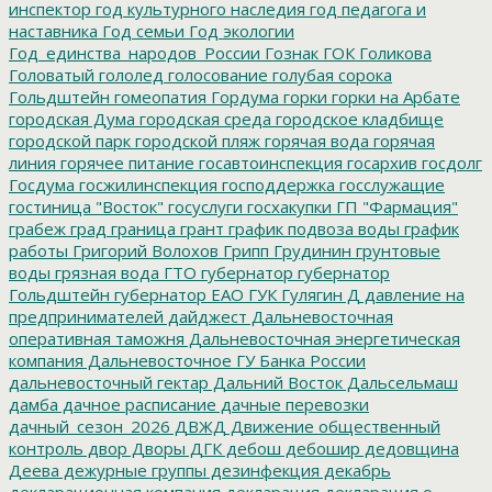
инспектор
год культурного наследия
год педагога и
наставника
Год семьи
Год экологии
Год_единства_народов_России
Гознак
ГОК
Голикова
Головатый
гололед
голосование
голубая сорока
Гольдштейн
гомеопатия
Гордума
горки
горки на Арбате
городская Дума
городская среда
городское кладбище
городской парк
городской пляж
горячая вода
горячая
линия
горячее питание
госавтоинспекция
госархив
госдолг
Госдума
госжилинспекция
господдержка
госслужащие
гостиница "Восток"
госуслуги
госхакупки
ГП "Фармация"
грабеж
град
граница
грант
график подвоза воды
график
работы
Григорий Волохов
Грипп
Грудинин
грунтовые
воды
грязная вода
ГТО
губернатор
губернатор
Гольдштейн
губернатор ЕАО
ГУК
Гулягин
Д
давление на
предпринимателей
дайджест
Дальневосточная
оперативная таможня
Дальневосточная энергетическая
компания
Дальневосточное ГУ Банка России
дальневосточный гектар
Дальний Восток
Дальсельмаш
дамба
дачное расписание
дачные перевозки
дачный_сезон_2026
ДВЖД
Движение общественный
контроль
двор
Дворы
ДГК
дебош
дебошир
дедовщина
Деева
дежурные группы
дезинфекция
декабрь
декларационная компания
декларация
декларация о