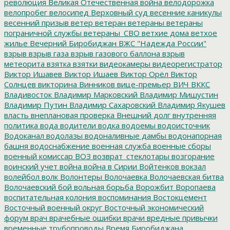
революция
Великая Отечественная война
велодорожка
велопробег
велосипед
Верховный суд
весенние каникулы
весенний призыв
ветер
ветеран
ветераны
ветераны
пограничной службы
ветераны_СВО
ветхие дома
ветхое
жилье
Вечерний Биробиджан
ВЖС "Надежда России"
взрыв
взрыв газа
взрыв газового баллона
взрыв
метеорита
взятка
взятки
видеокамеры
видеорегистратор
Виктор Ишавев
Виктор Ишаев
Виктор Орёл
Виктор
Солнцев
викторина
Винников
вице-премьер
ВИЧ
ВККС
Владивосток
Владимир Марковский
Владимир Мишустин
Владимир Путин
Владимир Сахаровский
Владимир Якушев
власть
внеплановая проверка
Внешний долг
внутренняя
политика
вода
водители
водка
водоемы
водоисточник
Водоканал
водолазы
водоналивные дамбы
водонапорная
башня
водоснабжение
военная служба
военные сборы
военный комиссар
ВОЗ
возврат_стеклотары
возгорание
воинский учет
война
война в Сирии
Войтенков
вокзал
волейбол
волк
Волонтеры
Волочаевка
Волочаевская битва
Волочаевский бой
вольная борьба
Ворожбит
Воропаева
воспитательная колония
воспоминания
Востокцемент
Восточный военный округ
Восточный экономический
форум
врач
врачебные ошибки
врачи
вредные привычки
временные трубопроводы
Время Биробиджана