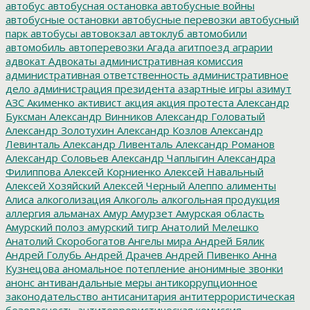
автобус
автобусная остановка
автобусные войны
автобусные остановки
автобусные перевозки
автобусный
парк
автобусы
автовокзал
автоклуб
автомобили
автомобиль
автоперевозки
Агада
агитпоезд
аграрии
адвокат
Адвокаты
административная комиссия
административная ответственность
административное
дело
администрация президента
азартные игры
азимут
АЗС
Акименко
активист
акция
акция протеста
Александр
Буксман
Александр Винников
Александр Головатый
Александр Золотухин
Александр Козлов
Александр
Левинталь
Александр Ливенталь
Александр Романов
Александр Соловьев
Александр Чаплыгин
Александра
Филиппова
Алексей Корниенко
Алексей Навальный
Алексей Хозяйский
Алексей Черный
Алеппо
алименты
Алиса
алкоголизация
Алкоголь
алкогольная продукция
аллергия
альманах
Амур
Амурзет
Амурская область
Амурский полоз
амурский тигр
Анатолий Мелешко
Анатолий Скоробогатов
Ангелы мира
Андрей Бялик
Андрей Голубь
Андрей Драчев
Андрей Пивенко
Анна
Кузнецова
аномальное потепление
анонимные звонки
анонс
антивандальные меры
антикоррупционное
законодательство
антисанитария
антитеррористическая
безопасность
антитеррористическая комиссия