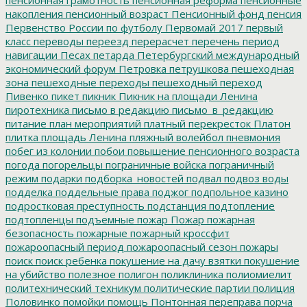
накопления
пенсионный возраст
Пенсионный фонд
пенсия
Первенство России по футболу
Первомай 2017
первый
класс
переводы
переезд
перерасчет
перечень
период
навигации
Песах
петарда
Петербургский международный
экономический форум
Петровка
петрушкова
пешеходная
зона
пешеходные переходы
пешеходный переход
Пивенко
пикет
пикник
Пикник на площади Ленина
пиротехника
письмо в редакцию
письмо_в_редакцию
питание
план мероприятий
платный перекресток
Платон
плитка
площадь Ленина
пляжный волейбол
пневмония
побег из колонии
побои
повышение пенсионного возраста
погода
погорельцы
пограничные войска
пограничный
режим
подарки
подборка_новостей
подвал
подвоз воды
подделка
поддельные права
поджог
подпольное казино
подростковая преступность
подстанция
подтопление
подтопленцы
подъемные
пожар
Пожар
пожарная
безопасность
пожарные
пожарный кроссфит
пожароопасный период
пожароопасный сезон
пожары
поиск
поиск ребенка
покушение на дачу взятки
покушение
на убийство
полезное
полигон
поликлиника
полиомиелит
политехнический техникум
политические партии
полиция
Половинко
помойки
помощь
Понтонная переправа
порча