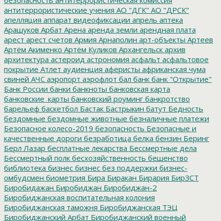
антитеррористические учения
АО "ДГК"
АО "ДРСК"
апелляция
аппарат видеофиксации
апрель
аптека
Арашуков
Арбат
Арена
аренда земли
арендная плата
арест
арест счетов
Армия
Арнаполин
арт-объекты
Артеев
Артём Акименко
Артём Куликов
Архангельск
архив
архитектура
астероид
астрономия
асфальт
асфальтовое
покрытие
Атлет
аудиенция
аферисты
африканская чума
свиней
АЧС
аэропорт
аэрофлот
бал
банк
банк "Открытие"
Банк России
банки
банкноты
банковская карта
банковские_карты
банковский роуминг
банкротство
барельеф
баскетбол
Бастак
Бастрыкин
батут
Бедность
бездомные
бездомные животные
безналичные платежи
Безопасное колесо-2019
безопасность
Безопасные и
качественные дороги
безработица
белка
бензин
Беринг
Берл Лазар
бесплатные лекарства
Бессмертные дела
Бессмертный полк
бесхозяйственность
бешенство
библиотека
бизнес
бизнес без поддержки
бизнес-
омбудсмен
биометрия
Бира
Биракан
Бирария
БирЗСТ
Биробидажан
Биробиджан
Биробиджан-2
Биробиджанская воспитательная колония
Биробиджанская таможня
Биробиджанская ТЭЦ
Биробиджанский Арбат
Биробиджанский военный