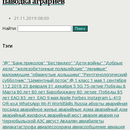
паводка аграриев
21.11.2019 08:00
Найти:
Тэги
"@"
"Банк приколов"
"Бествидео"
"Дети войны"
"Добрые
дела"
"железобетонные полицейские"
"ленивые"
малоимущие
"обманутые дольщики"
"Рентгенологический
субботник"
"Цементный поток"
@
1 класс
1 мая
1 сентября
112
2018
23 февраля
31 декабря
5
5G
75-летие Победы
8
Марта
80 лет
80 лет Биробиджану
80_летие_Победы
85
лет ЕАО
85_лет_ЕАО
9 мая
Apple
Forbes
Instagram
L-410
QR-код
WhatsApp
Wi-Fi
WorldSkills Russia
аборты
аварийная
посадка
аварийное жилье
аварийные дома
аварийный дом
аварийный жилфонд
аварийный мост
авария
авария на
Чернобыльской АЭС
август
Авдалян
авиабилеты
авиакатастрофа
авиалесоохрана
авиасообщение
авиация