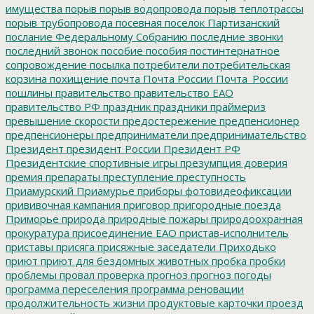
имущества
порыв
порыв водопровода
порыв теплотрассы
порыв трубопровода
посевная
поселок Партизанский
послание Федеральному Собранию
последние звонки
последний звонок
пособие
пособия
постинтернатное
сопровождение
посылка
потребители
потребительская
корзина
похищение
почта
Почта России
Почта_России
пошлины
правительство
правительство ЕАО
правительство РФ
праздник
праздники
праймериз
превышение скорости
предостережение
предпенсионер
предпенсионеры
предприниматели
предпринимательство
Президент
президент России
Президент РФ
Президентские спортивные игры
презумпция доверия
премия
препараты
преступление
преступность
Приамурский
Приамурье
приборы фотовидеофиксации
прививочная кампания
приговор
пригородные поезда
Приморье
природа
природные пожары
природоохранная
прокуратура
присоединение ЕАО
пристав-исполнитель
приставы
присяга
присяжные заседатели
Приходько
приют
приют для бездомных животных
пробка
пробки
проблемы
провал
проверка
прогноз
прогноз погоды
программа переселения
программа реновации
продолжительность жизни
продуктовые карточки
проезд