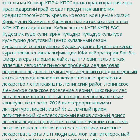
котельная
Кочмар
КПРФ
КПСС
кража
кражи
красная икра
Краснодарский край
кредит
кредитная амнистия
кредитоспособность
Кремль
креозот
Крещение
кризис
Крик души
Криминал
Крым
крытый каток
крытый_каток
КСН
КТ-исследование
Кубок лосося
КУГИ
КУГИ ЕАО
Кудесник
кудо
кулинария
Кульдкр
Кульдур
культура
культурно досуговый центр
купальный сезон
купальный_сезон
купюры
Кураж
курение
Куренков
курсы
курсы повышения квалификации
КФХ
лаборатория
Лаг ба-
Омер
лагерь
Лагошина
лайк
ЛДПР
Левинталь
Легкая
атлетика
легкоатлетическая пробежка
лед
ледовая
переправа
ледовые скульптуры
ледовый городок
ледовый
каток
ледоход
лекарства
лекарственные препараты
лекарство
Ленинская ЦРБ
Ленинский район
Ленинское
Ленинское сельское поселение
Леонид Школьник
лес
леса
лесной пожар
лесные пожары
лесопилка
летние
каникулы
лето
лето_2026
лжетерроризм
лимон
литература
Лицей
лицей № 23
личный прием
логистический комплеск
ложный вызов
ложный донос
лотерея
лоукостер
лунное затмение
лучший спасатель
лыжная гонка
льготная ипотека
льготники
льготные
лекарства
льготы
ЛЭП
люди ЕАО
люк
Магнитогорск
май
май_2026
майские праздники
майские_2026