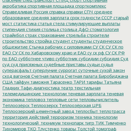
акробатика
спортивная площадка
спорткомплекс
Справедливая Россия
справка
справки
СПЧ
среднее
образование
средняя зарплата
срок годности
СССР
старый
мост
статистика
статья
стела
стимулирующие выплаты
стипендия
стихия
столица
столица ДфО
стоматология
страйкбол
страх
страхование
стрельба
строители
строительство
стройка
студент
студенты
студенческое
общежитие
Стычка рабочих с силовиками
СУ СК
СУ СК по
ЕАО
СУ СК по Хабаровскому краю и ЕАО
су ск рф
СУ СК РФ
по ЕАО
субботнее чтиво
субботник
субсидии
субсидия
Суд
суд
суд присяжных
судебные приставы
судьи
судья
суперасфальт
суперлуние
суррогат
суточные
сухой закон
сход вагонов
Счетная палата
Счетная палата Биробиджана
США
тайфун
таможня
Тарасенко
ТАРИ
тарифы
Татьяна
Гладких
Тафи-диагностика
театр
текстильная
телемедицинские технологии
теневая зарплата
теневая
экономика
тепловоз
тепловые сети
тепловычислитель
Теплоозёрск
Теплоозерск
Теплоозёрская ЦРБ
Теплоозерский цементный завод
теплосбыт
теплотрасса
территория действий
терроризм
техника
технологии
технологический_техникум
технопарк
тигр
ТИК
Тимченко
Тихомиров
ТКО
Тлустенко
товары
Толстой
томограф