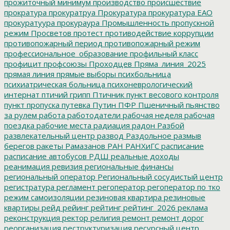
прожиточный минимум
производство
происшествие
прократура
прокуратруа
Прокуратура
прокуратура ЕАО
прокуратуура
прокураура
Промышленность
пропускной
режим
Просветов
протест
противодействие коррупции
противопожарный период
противопожарный режим
профессиональное_образование
профильный класс
профицит
профсоюзы
Проходцев
Пряма_линия_2025
прямая линия
прямые выборы
психбольница
психиатрическая больница
психоневрологический
интернат
птичий грипп
Птичник
пункт весового контроля
пункт пропуска
путевка
Путин
ПФР
Пшеничный
пьянство
за рулем
работа
работодатели
рабочая неделя
рабочая
поездка
рабочие места
радиация
радон
Разбой
развлекательный центр
развод
Раздольное
размыв
берегов
ракеты
Рамазанов
РАН
РАНХиГС
расписание
расписание автобусов
РДШ
реальные доходы
реанимация
ревизия
региональные финансы
региональный оператор
Региональный сосудистый центр
регистратура
регламент
регоператор
регоператор по тко
режим самоизоляции
резиновая квартира
резиновые
квартиры
рейд
рейинг
рейтинг
рейтинг_2026
реклама
реконструкция
ректор
религия
ремонт
ремонт дорог
реорганизация
реструктуризация
ресурсный центр