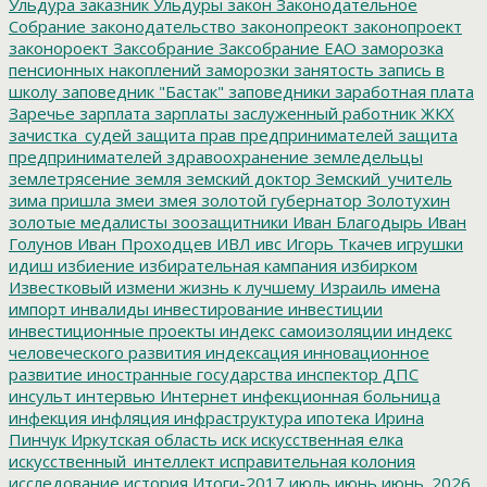
Ульдура
заказник Ульдуры
закон
Законодательное
Собрание
законодательство
законопреокт
законопроект
законороект
Заксобрание
Заксобрание ЕАО
заморозка
пенсионных накоплений
заморозки
занятость
запись в
школу
заповедник "Бастак"
заповедники
заработная плата
Заречье
зарплата
зарплаты
заслуженный работник ЖКХ
зачистка_судей
защита прав предпринимателей
защита
предпринимателей
здравоохранение
земледельцы
землетрясение
земля
земский доктор
Земский_учитель
зима пришла
змеи
змея
золотой губернатор
Золотухин
золотые медалисты
зоозащитники
Иван Благодырь
Иван
Голунов
Иван Проходцев
ИВЛ
ивс
Игорь Ткачев
игрушки
идиш
избиение
избирательная кампания
избирком
Известковый
измени жизнь к лучшему
Израиль
имена
импорт
инвалиды
инвестирование
инвестиции
инвестиционные проекты
индекс самоизоляции
индекс
человеческого развития
индексация
инновационное
развитие
иностранные государства
инспектор ДПС
инсульт
интервью
Интернет
инфекционная больница
инфекция
инфляция
инфраструктура
ипотека
Ирина
Пинчук
Иркутская область
иск
искусственная елка
искусственный_интеллект
исправительная колония
исследование
история
Итоги-2017
июль
июнь
июнь_2026