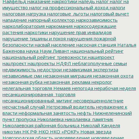
Найфельд
наказание
накркотики
наледь
налог
налог на
имущество
налог на профессиональный доход
налоги
налоговая нагрузка
налоговые_льготы
налоговый вычет
нападение
напорный коллектор
наркозависимость
нарколаборатория
наркомания
наркосодержащие
растения
наркотики
нарушение прав инвалидов
нарушение тишины и покоя
нарушения пожарной
безопасности
насвай
население
насосная станция
Наталья
Баженова
наука
Наум Ливант
национальный рейтинг
национальный рейтинг тревожности
наципроект
нацпроект
нацпроекты
НДФЛ
неблагополучные семьи
недвижимость
недострои
независимая экспертиза
независимые сми
незаконная миграция
незаконная охота
незаконная рубка
незаконная_реклама
некролог
нелегальная торговля
Немаев
непогода
нерабочая неделя
несанкционированная_торговля
несанкционированный_митинг
несовершеннолетние
несчастный случай
Нетрезвый водитель
неуважение к
власти
неформальная занятость
нефть
Нижнеленинский
пункт пропуска
Николаевка
николаевка_памятник
Николаевская районная больница
Николай Канделя
никотин
НК РФ
НКО
НКО «РОКР»
Новая звезда
Новгородская область
нововвведение
нововведение