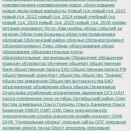
нововведениея
нововведения
новое_оборудование
новые люди
новые маршруты
Новый год
новый год_2021
новый год_2022
новый год_2024
новый учебный год
новый_год_2024
новый_год_2025
новый_год_2026
нормы
питания
норовирус
Нотр-Дам
ноябрь
обзор событий за
неделю
Областная больница
областная поликлиника
облздрав
Облученский район
облучье
Облэнергоремонт
Облэнергоремонт Плюс
обман
оборудование
образ
образование
образовательные курсы
образовательные_организации
Обращение
обращения
граждан
обсерватор
обучение
общепит
общественная
баня
общественная палата ЕАО
Общественная палата РФ
общественный транспорт
общество
общество "Знание"
общество инвалидов
Общество фотоискусства ЕАО
объединение
объявления
обыск
обыски
Овчинников
Огородова
ограбление
ограничение движения
ОГЭ
ОДН
ожоги
озеленение
окно
октябрь
Октябрьский район
Олег
Костюк
олимпиада
Ольга Голодец
Ольга Данилина
Ольга
Казанская
ОМОН
ОМП
ОМС
Омск
онкодиспансер
онкологическая служба
онкология
онлайн-концерт
ОНФ
ОНФ "Генеральная уборка"
опасные сайты
ОПГ
операция
должник
оплата труда
Оплот
оползень
оппозиция