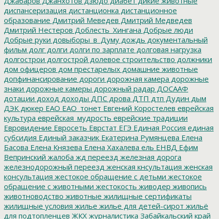
Джабаров
Джанхотов
дзюдо
диабет
дикие животные
диспансеризация
дистанционка
дистанционное
образование
Дмитрий Меведев
Дмитрий Медведев
Дмитрий Нестеров
Доблесть_Хингана
Добрые люди
Добрые руки
довыборы_в_Думу
дождь
документальный
фильм
долг
долги
долги по зарплате
долговая нагрузка
долгострои
долгострой
долевое строительство
должники
дом офицеров
дом престарелых
домашние животные
допфинансирование
дороги
дорожная камера
дорожные
знаки
дорожные камеры
дорожный радар
ДОСААФ
дотации
доход
доходы
ДПС
дрова
ДТП
дтп
Дудин
дым
ДЭК
дюкер
ЕАО
ЕАО_тонет
Евгений Коростелев
еврейская
культура
еврейская_мудрость
еврейские традиции
Евровидение
Евросеть
Еврстат
ЕГЭ
Единая Россия
единая
субсидия
Единый заказчик
Екатерина Румянцева
Елена
Басова
Елена Князева
Елена Хахалева
ель
ЕНВД
Ефим
Вепринский
жалоба
жд переезд
железная дорога
железнодорожный переезд
женская кнсультация
женская
консультация
жестокое обращение с детьми
жестокое
обращение с животными
жестокость
живодер
живопись
животноводство
животные
жилищные сертификаты
жилищные условия
жилье
жилье для детей-сирот
жильё
для подтопленцев
ЖКХ
журналистика
Забайкальский край