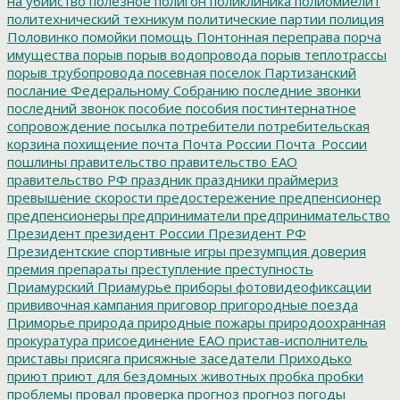
на убийство
полезное
полигон
поликлиника
полиомиелит
политехнический техникум
политические партии
полиция
Половинко
помойки
помощь
Понтонная переправа
порча
имущества
порыв
порыв водопровода
порыв теплотрассы
порыв трубопровода
посевная
поселок Партизанский
послание Федеральному Собранию
последние звонки
последний звонок
пособие
пособия
постинтернатное
сопровождение
посылка
потребители
потребительская
корзина
похищение
почта
Почта России
Почта_России
пошлины
правительство
правительство ЕАО
правительство РФ
праздник
праздники
праймериз
превышение скорости
предостережение
предпенсионер
предпенсионеры
предприниматели
предпринимательство
Президент
президент России
Президент РФ
Президентские спортивные игры
презумпция доверия
премия
препараты
преступление
преступность
Приамурский
Приамурье
приборы фотовидеофиксации
прививочная кампания
приговор
пригородные поезда
Приморье
природа
природные пожары
природоохранная
прокуратура
присоединение ЕАО
пристав-исполнитель
приставы
присяга
присяжные заседатели
Приходько
приют
приют для бездомных животных
пробка
пробки
проблемы
провал
проверка
прогноз
прогноз погоды