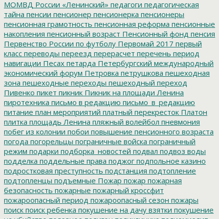
МОМВД России «Ленинский»
педагоги
педагогическая
тайна
пенсии
пенсионер
пенсионерка
пенсионеры
пенсионная грамотность
пенсионная реформа
пенсионные
накопления
пенсионный возраст
Пенсионный фонд
пенсия
Первенство России по футболу
Первомай 2017
первый
класс
переводы
переезд
перерасчет
перечень
период
навигации
Песах
петарда
Петербургский международный
экономический форум
Петровка
петрушкова
пешеходная
зона
пешеходные переходы
пешеходный переход
Пивенко
пикет
пикник
Пикник на площади Ленина
пиротехника
письмо в редакцию
письмо_в_редакцию
питание
план мероприятий
платный перекресток
Платон
плитка
площадь Ленина
пляжный волейбол
пневмония
побег из колонии
побои
повышение пенсионного возраста
погода
погорельцы
пограничные войска
пограничный
режим
подарки
подборка_новостей
подвал
подвоз воды
подделка
поддельные права
поджог
подпольное казино
подростковая преступность
подстанция
подтопление
подтопленцы
подъемные
Пожар
пожар
пожарная
безопасность
пожарные
пожарный кроссфит
пожароопасный период
пожароопасный сезон
пожары
поиск
поиск ребенка
покушение на дачу взятки
покушение