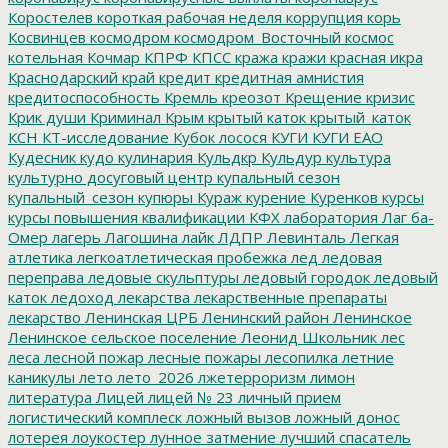
Коростелев
короткая рабочая неделя
коррупция
корь
Косвинцев
космодром
космодром_Восточный
космос
котельная
Кочмар
КПРФ
КПСС
кража
кражи
красная икра
Краснодарский край
кредит
кредитная амнистия
кредитоспособность
Кремль
креозот
Крещение
кризис
Крик души
Криминал
Крым
крытый каток
крытый_каток
КСН
КТ-исследование
Кубок лосося
КУГИ
КУГИ ЕАО
Кудесник
кудо
кулинария
Кульдкр
Кульдур
культура
культурно досуговый центр
купальный сезон
купальный_сезон
купюры
Кураж
курение
Куренков
курсы
курсы повышения квалификации
КФХ
лаборатория
Лаг ба-
Омер
лагерь
Лагошина
лайк
ЛДПР
Левинталь
Легкая
атлетика
легкоатлетическая пробежка
лед
ледовая
переправа
ледовые скульптуры
ледовый городок
ледовый
каток
ледоход
лекарства
лекарственные препараты
лекарство
Ленинская ЦРБ
Ленинский район
Ленинское
Ленинское сельское поселение
Леонид Школьник
лес
леса
лесной пожар
лесные пожары
лесопилка
летние
каникулы
лето
лето_2026
лжетерроризм
лимон
литература
Лицей
лицей № 23
личный прием
логистический комплеск
ложный вызов
ложный донос
лотерея
лоукостер
лунное затмение
лучший спасатель