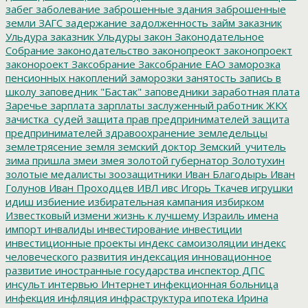
забег
заболевание
заброшенные здания
заброшенные
земли
ЗАГС
задержание
задолженность
займ
заказник
Ульдура
заказник Ульдуры
закон
Законодательное
Собрание
законодательство
законопреокт
законопроект
законороект
Заксобрание
Заксобрание ЕАО
заморозка
пенсионных накоплений
заморозки
занятость
запись в
школу
заповедник "Бастак"
заповедники
заработная плата
Заречье
зарплата
зарплаты
заслуженный работник ЖКХ
зачистка_судей
защита прав предпринимателей
защита
предпринимателей
здравоохранение
земледельцы
землетрясение
земля
земский доктор
Земский_учитель
зима пришла
змеи
змея
золотой губернатор
Золотухин
золотые медалисты
зоозащитники
Иван Благодырь
Иван
Голунов
Иван Проходцев
ИВЛ
ивс
Игорь Ткачев
игрушки
идиш
избиение
избирательная кампания
избирком
Известковый
измени жизнь к лучшему
Израиль
имена
импорт
инвалиды
инвестирование
инвестиции
инвестиционные проекты
индекс самоизоляции
индекс
человеческого развития
индексация
инновационное
развитие
иностранные государства
инспектор ДПС
инсульт
интервью
Интернет
инфекционная больница
инфекция
инфляция
инфраструктура
ипотека
Ирина