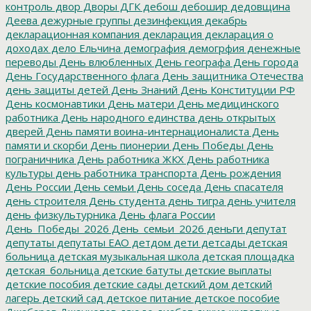
контроль
двор
Дворы
ДГК
дебош
дебошир
дедовщина
Деева
дежурные группы
дезинфекция
декабрь
декларационная компания
декларация
декларация о
доходах
дело Ельчина
демография
демогрфия
денежные
переводы
День влюбленных
День географа
День города
День Государственного флага
День защитника Отечества
день защиты детей
День Знаний
День Конституции РФ
День космонавтики
День матери
День медицинского
работника
День народного единства
день открытых
дверей
День памяти воина-интернационалиста
День
памяти и скорби
День пионерии
День Победы
День
пограничника
День работника ЖКХ
День работника
культуры
день работника транспорта
День рождения
День России
День семьи
День соседа
День спасателя
день строителя
День студента
день тигра
день учителя
день физкультурника
День флага России
День_Победы_2026
День_семьи_2026
деньги
депутат
депутаты
депутаты ЕАО
детдом
дети
детсады
детская
больница
детская музыкальная школа
детская площадка
детская_больница
детские батуты
детские выплаты
детские пособия
детские сады
детский дом
детский
лагерь
детский сад
детское питание
детское пособие