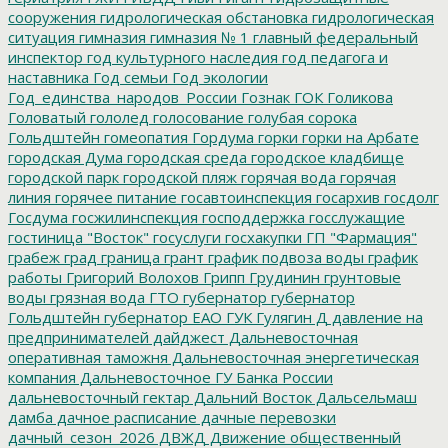
сооружения
гидрологическая обстановка
гидрологическая
ситуация
гимназия
гимназия № 1
главный федеральный
инспектор
год культурного наследия
год педагога и
наставника
Год семьи
Год экологии
Год_единства_народов_России
Гознак
ГОК
Голикова
Головатый
гололед
голосование
голубая сорока
Гольдштейн
гомеопатия
Гордума
горки
горки на Арбате
городская Дума
городская среда
городское кладбище
городской парк
городской пляж
горячая вода
горячая
линия
горячее питание
госавтоинспекция
госархив
госдолг
Госдума
госжилинспекция
господдержка
госслужащие
гостиница "Восток"
госуслуги
госхакупки
ГП "Фармация"
грабеж
град
граница
грант
график подвоза воды
график
работы
Григорий Волохов
Грипп
Грудинин
грунтовые
воды
грязная вода
ГТО
губернатор
губернатор
Гольдштейн
губернатор ЕАО
ГУК
Гулягин
Д
давление на
предпринимателей
дайджест
Дальневосточная
оперативная таможня
Дальневосточная энергетическая
компания
Дальневосточное ГУ Банка России
дальневосточный гектар
Дальний Восток
Дальсельмаш
дамба
дачное расписание
дачные перевозки
дачный_сезон_2026
ДВЖД
Движение общественный