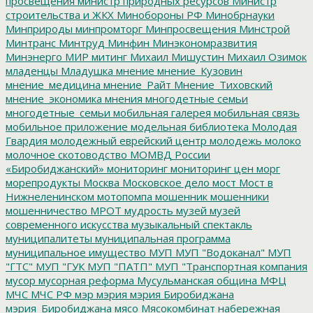
просвещения
министр природных ресурсов
Министр
строительства и ЖКХ
Минобороны РФ
Минобрнауки
Минприроды
минпромторг
Минпросвещения
Минстрой
Минтранс
Минтруд
Минфин
Минэкономразвития
Минэнерго
МИР
митинг
Михаил Мишустин
Михаил Озимок
младенцы
Младушка
мнение
мнение_Кузовин
мнение_медицина
мнение_Райт
Мнение_Тиховский
мнение_экономика
мнения
многодетные семьи
многодетные_семьи
мобильная галерея
мобильная связь
мобильное приложение
модельная библиотека
Молодая
Гвардия
молодежный еврейский центр
молодежь
молоко
молочное скотоводство
МОМВД России
«Биробиджанский»
мониторинг
мониторинг цен
морг
морепродукты
Москва
Московское дело
мост
Мост в
Нижнеленинском
мотопомпа
мошенник
мошенники
мошенничество
МРОТ
мудрость
музей
музей
современного искусства
музыкальный спектакль
муниципалитеты
муниципальная программа
муниципальное имущество
МУП
МУП "Водоканал"
МУП
"ГТС"
МУП "ГУК
МУП "ПАТП"
МУП "Транспортная компания
мусор
мусорная реформа
Мусульманская община
МФЦ
МЧС
МЧС РФ
мэр
мэрия
мэрия Биробиджана
мэрия_Биробиджана
мясо
Мясокомбинат
набережная