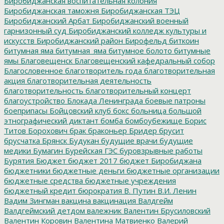
Биробиджанская воспитательная колония
Биробиджанская таможня
Биробиджанская ТЭЦ
Биробиджанский Арбат
Биробиджанский военный
гарнизонный суд
Биробиджанский колледж культуры и
искусств
Биробиджанский район
Бирофельд
биткоин
битумная яма
битумная_яма
битумное болото
битумные
ямы
Благовещенск
Благовещенский кафедральный собор
Благословенное
благотворитель года
благотворительная
акция
благотворительная деятельность
благотворительность
благотворительный концерт
благоустройство
Блокада Ленинграда
боевые патроны
боеприпасы
Бойцовский клуб
бокс
больница
большой
этнографический диктант
бомба
бомбоубежище
Борис
Титов
Борохович
брак
браконьер
Бридер
брусит
брусчатка
Брянск
Будукан
будущие врачи
будущие
медики
Бумагин
Бурейская ГЭС
буровзрывные работы
Бурятия
Бюджет
бюджет 2017
бюджет Биробиджана
бюджетники
бюджетные деньги
бюджетные организации
бюджетные средства
бюджетные учреждения
бюджетный кредит
бюрократия
В. Путин
В.И. Ленин
Вадим Зингман
вакцина
вакцинация
Валдгейм
Валдгеймский детдом
валежник
Валентин Брусиловский
Валентин Коровин
Валентина Матвиенко
Валерий