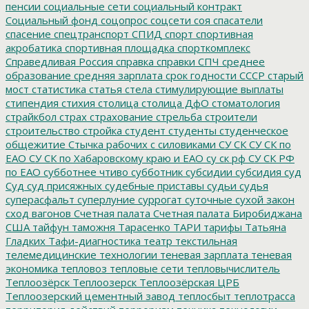
пенсии
социальные сети
социальный контракт
Социальный фонд
соцопрос
соцсети
соя
спасатели
спасение
спецтранспорт
СПИД
спорт
спортивная
акробатика
спортивная площадка
спорткомплекс
Справедливая Россия
справка
справки
СПЧ
среднее
образование
средняя зарплата
срок годности
СССР
старый
мост
статистика
статья
стела
стимулирующие выплаты
стипендия
стихия
столица
столица ДфО
стоматология
страйкбол
страх
страхование
стрельба
строители
строительство
стройка
студент
студенты
студенческое
общежитие
Стычка рабочих с силовиками
СУ СК
СУ СК по
ЕАО
СУ СК по Хабаровскому краю и ЕАО
су ск рф
СУ СК РФ
по ЕАО
субботнее чтиво
субботник
субсидии
субсидия
суд
Суд
суд присяжных
судебные приставы
судьи
судья
суперасфальт
суперлуние
суррогат
суточные
сухой закон
сход вагонов
Счетная палата
Счетная палата Биробиджана
США
тайфун
таможня
Тарасенко
ТАРИ
тарифы
Татьяна
Гладких
Тафи-диагностика
театр
текстильная
телемедицинские технологии
теневая зарплата
теневая
экономика
тепловоз
тепловые сети
тепловычислитель
Теплоозёрск
Теплоозерск
Теплоозёрская ЦРБ
Теплоозерский цементный завод
теплосбыт
теплотрасса