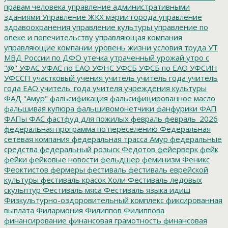
правам человека
управление административными
зданиями
Управление ЖКХ мэрии города
управление
здравоохранения
управление культуры
управление по
опеке и попечительству
управляющая компания
управляющие компании
уровень жизни
условия труда
УТ
МВД России по ДФО
утечка
утраченный урожай
утро с
"@"
УФАС
УФАС по ЕАО
УФНС
УФСБ
УФСБ по ЕАО
УФСИН
УФССП
участковый
учения
учитель
учитель года
учитель
года ЕАО
учитель_года
учителя
учреждения культуры
ФАД "Амур"
фальсификация
фальсифицированное масло
фальшивая купюра
фальшивомонетчики
фанфурики
ФАП
ФАПы
ФАС
фастфуд для пожилых
февраль
февраль_2026
федеральная программа по переселению
Федеральная
сетевая компания
федеральная трасса Амур
федеральные
средства
федеральный розыск
Федотов
фейерверк
фейк
фейки
фейковые новости
фельдшер
феминизм
Феникс
Феоктистов
фермеры
фестиваль
фестиваль еврейской
культуры
фестиваль красок Холи
Фестиваль ледовых
скульптур
Фестиваль мяса
Фестиваль языка идиш
Физкультурно-оздоровительный комплекс
фиксированная
выплата
Филармония
Филиппов
Филиппова
финансирование
финансовая грамотность
финансовая