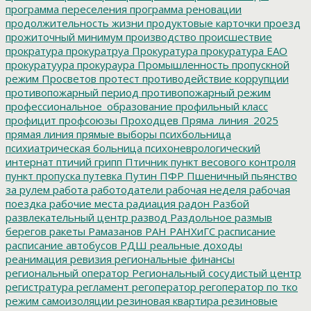
программа переселения
программа реновации
продолжительность жизни
продуктовые карточки
проезд
прожиточный минимум
производство
происшествие
прократура
прокуратруа
Прокуратура
прокуратура ЕАО
прокуратуура
прокураура
Промышленность
пропускной
режим
Просветов
протест
противодействие коррупции
противопожарный период
противопожарный режим
профессиональное_образование
профильный класс
профицит
профсоюзы
Проходцев
Пряма_линия_2025
прямая линия
прямые выборы
психбольница
психиатрическая больница
психоневрологический
интернат
птичий грипп
Птичник
пункт весового контроля
пункт пропуска
путевка
Путин
ПФР
Пшеничный
пьянство
за рулем
работа
работодатели
рабочая неделя
рабочая
поездка
рабочие места
радиация
радон
Разбой
развлекательный центр
развод
Раздольное
размыв
берегов
ракеты
Рамазанов
РАН
РАНХиГС
расписание
расписание автобусов
РДШ
реальные доходы
реанимация
ревизия
региональные финансы
региональный оператор
Региональный сосудистый центр
регистратура
регламент
регоператор
регоператор по тко
режим самоизоляции
резиновая квартира
резиновые