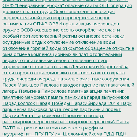
ОНФ "Генеральная уборка"
опасные сайты
ОПГ
операция
должник
оплата труда
Оплот
оползень
оппозиция
оправдательный приговор
опровержение
опрос
оптимизация
ОПФР
ОРВИ
организация пчеловодов
оружие
ОСВВ
освещение
осень
оскорбление власти
особый противопожарный режим
остановка
остановки
осужденные
отдых
отключение
отключение воды
отключение горячей воды
открытое обращение
открытые
окна
отмена компенсационных выплат
отопительный
период
отопительный сезон
отопление
отпуск
отравление
отставка
отставка Левинталя и Коростелёва
отцы города
отцы-одиночки
отчетность
охота
охрана
труда
очереди
очередь на жилье
очистные сооружения
Павел Малышев
Павлова
паводок
падение
пал
палаточный
лагерь
Палькина
Памфилова
памятная акция
памятник
памятник-мемориал
память
панихида
парад выпускников
Парад колясок
Парад Победы
Парасибириада-2019
Парк
парк Весна
парковка
парта_героев
партийный проект
Партия Роста
Пархоменко
Парыгина
паспорт
пассажирские перевозки
пассажирские перевозки\
Пасха
ПАТП
патриотизм
патриотическое граффити
пауэрлифтинг
ПГУ
ПГУ им. Шолом-Алейхема
ПДД
ПДН