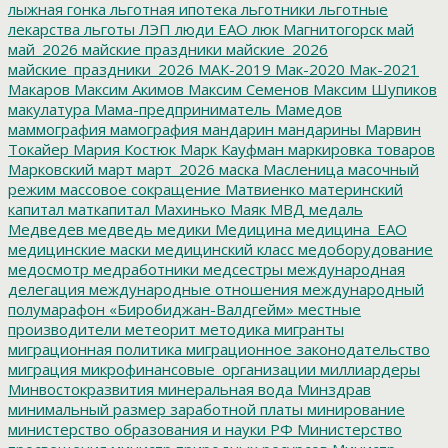
лыжная гонка
льготная ипотека
льготники
льготные
лекарства
льготы
ЛЭП
люди ЕАО
люк
Магнитогорск
май
май_2026
майские праздники
майские_2026
майские_праздники_2026
МАК-2019
Мак-2020
Мак-2021
Макаров
Максим Акимов
Максим Семенов
Максим Шупиков
макулатура
Мама-предприниматель
Мамедов
маммография
мамография
мандарин
мандарины
Марвин
Токайер
Мария Костюк
Марк Кауфман
маркировка товаров
Марковский
март
март_2026
маска
Масленица
масочный
режим
массовое сокращение
Матвиенко
материнский
капитал
маткапитал
Махинько
Маяк
МВД
медаль
Медведев
медведь
медики
Медицина
медицина_ЕАО
медицинские маски
медицинский класс
медоборудование
медосмотр
медработники
медсестры
международная
делегация
международные отношения
международный
полумарафон «Биробиджан-Валдгейм»
местные
производители
метеорит
методика
мигранты
миграционная политика
миграционное законодательство
миграция
микрофинансовые_организации
миллиардеры
Минвостокразвития
минеральная вода
Минздрав
минимальный размер заработной платы
минирование
министерство образования и науки РФ
Министерство