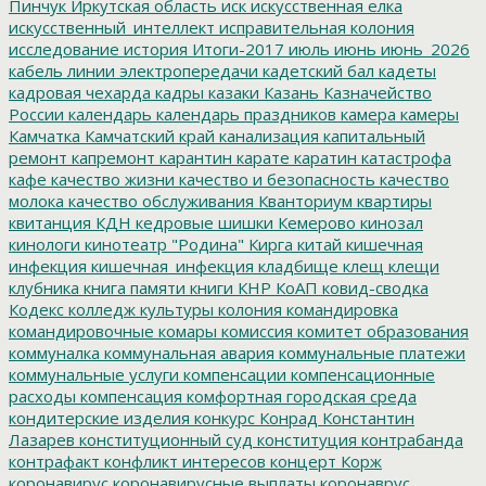
Пинчук
Иркутская область
иск
искусственная елка
искусственный_интеллект
исправительная колония
исследование
история
Итоги-2017
июль
июнь
июнь_2026
кабель линии электропередачи
кадетский бал
кадеты
кадровая чехарда
кадры
казаки
Казань
Казначейство
России
календарь
календарь праздников
камера
камеры
Камчатка
Камчатский край
канализация
капитальный
ремонт
капремонт
карантин
карате
каратин
катастрофа
кафе
качество жизни
качество и безопасность
качество
молока
качество обслуживания
Кванториум
квартиры
квитанция
КДН
кедровые шишки
Кемерово
кинозал
кинологи
кинотеатр "Родина"
Кирга
китай
кишечная
инфекция
кишечная_инфекция
кладбище
клещ
клещи
клубника
книга памяти
книги
КНР
КоАП
ковид-сводка
Кодекс
колледж культуры
колония
командировка
командировочные
комары
комиссия
комитет образования
коммуналка
коммунальная авария
коммунальные платежи
коммунальные услуги
компенсации
компенсационные
расходы
компенсация
комфортная городская среда
кондитерские изделия
конкурс
Конрад
Константин
Лазарев
конституционный суд
конституция
контрабанда
контрафакт
конфликт интересов
концерт
Корж
коронавирус
коронавирусные выплаты
коронаврус