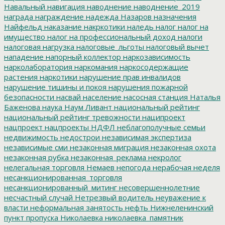
Навальный
навигация
наводнение
наводнение_2019
награда
награждение
надежда
Назаров
назначения
Найфельд
наказание
накркотики
наледь
налог
налог на
имущество
налог на профессиональный доход
налоги
налоговая нагрузка
налоговые_льготы
налоговый вычет
нападение
напорный коллектор
наркозависимость
нарколаборатория
наркомания
наркосодержащие
растения
наркотики
нарушение прав инвалидов
нарушение тишины и покоя
нарушения пожарной
безопасности
насвай
население
насосная станция
Наталья
Баженова
наука
Наум Ливант
национальный рейтинг
национальный рейтинг тревожности
наципроект
нацпроект
нацпроекты
НДФЛ
неблагополучные семьи
недвижимость
недострои
независимая экспертиза
независимые сми
незаконная миграция
незаконная охота
незаконная рубка
незаконная_реклама
некролог
нелегальная торговля
Немаев
непогода
нерабочая неделя
несанкционированная_торговля
несанкционированный_митинг
несовершеннолетние
несчастный случай
Нетрезвый водитель
неуважение к
власти
неформальная занятость
нефть
Нижнеленинский
пункт пропуска
Николаевка
николаевка_памятник