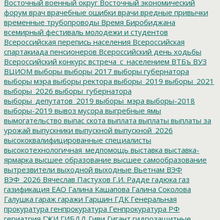
Восточный военный округ
Восточный экономический
форум
врач
врачебные ошибки
врачи
вредные привычки
временные трубопроводы
Время Биробиджана
всемирный фестиваль молодежи и студентов
Всероссийская перепись населения
Всероссийская
спартакиада пенсионеров
Всероссийский день ходьбы
Всероссийский конкурс
встреча_с_населением
ВТБъ
ВУЗ
ВЦИОМ
выборы
выборы 2017
выборы губернатора
выборы мэра
выборы ректора
выборы_2019
выборы_2021
выборы_2026
выборы_губернатора
выборы_депутатов_2019
выборы_мэра
выборы-2018
выборы-2019
вывоз мусора
выгребные ямы
вымогательство
выпас скота
выплата
выплаты
выплаты за
урожай
выпускники
выпускной
выпускной_2026
высококвалифицированные специалисты
высокотехнологичная_медпомощь
выставка
выставка-
ярмарка
высшее образование
высшее самообразование
вытрезвители
выходной
выходные
Вьетнам
ВЭФ
ВЭФ_2026
Вячеслав Пастухов
Г.И. Радде
гадюка
газ
газификация ЕАО
Галина Кашапова
Галина Соколова
Галушка
гараж
гаражи
Гаршин
ГДК
Генеральная
прокуратура
генпрокуратура
Генпрокуратура РФ
гериатрия
ГЖИ
ГИБДД
Гиви
Гигант
гидрозащитные