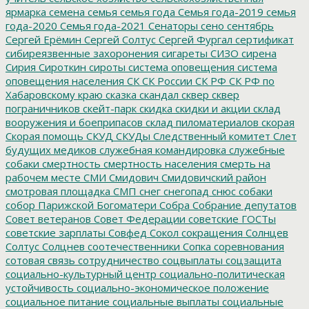
ярмарка
семена
семья
семья года
Семья года-2019
семья
года-2020
Семья года-2021
Сенаторы
сено
сентябрь
Сергей Ерёмин
Сергей Солтус
Сергей Фургал
сертификат
сибиреязвенные захоронения
сигареты
СИЗО
сирена
Сирия
Сироткин
сироты
система оповещения
система
оповещения населения
СК
СК России
СК РФ
СК РФ по
Хабаровскому краю
сказка
скандал
сквер
сквер
пограничников
скейт-парк
скидка
скидки и акции
склад
вооружения и боеприпасов
склад пиломатериалов
скорая
Скорая помощь
СКУД
СКУДы
Следственный комитет
Слет
будущих медиков
служебная командировка
служебные
собаки
смертность
смертность населения
смерть на
рабочем месте
СМИ
Смидович
Смидовичский район
смотровая площадка
СМП
снег
снегопад
снюс
собаки
собор Парижской Богоматери
Собра
Собрание депутатов
Совет ветеранов
Совет Федерации
советские ГОСТы
советские зарплаты
Совфед
Сокол
сокращения
Солнцев
Солтус
Солцнев
соотечественники
Сопка
соревнования
сотовая связь
сотрудничество
соцвыплаты
соцзащита
социально-культурный центр
социально-политическая
устойчивость
социально-экономическое положение
социальное питание
социальные выплаты
социальные