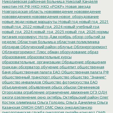
Николаевская районная больница
Николай Канделя
никотин
НК РФ
НКО
НКО «РОКР»
Новая звезда
Новгородская область
нововвведение
нововведение
нововведениея
нововведения
новое_оборудование
новые люди
новые маршруты
Новый год
новый год_2021
новый год_2022
новый год_2024
новый учебный год
новый_год_2024
новый_год_2025
новый_год_2026
нормы
питания
норовирус
Нотр-Дам
ноябрь
обзор событий за
неделю
Областная больница
областная поликлиника
облздрав
Облученский район
облучье
Облэнергоремонт
Облэнергоремонт Плюс
обман
оборудование
образ
образование
образовательные курсы
образовательные_организации
Обращение
обращения
граждан
обсерватор
обучение
общепит
общественная
баня
общественная палата ЕАО
Общественная палата РФ
общественный транспорт
общество
общество "Знание"
общество инвалидов
Общество фотоискусства ЕАО
объединение
объявления
обыск
обыски
Овчинников
Огородова
ограбление
ограничение движения
ОГЭ
ОДН
ожоги
озеленение
окно
октябрь
Октябрьский район
Олег
Костюк
олимпиада
Ольга Голодец
Ольга Данилина
Ольга
Казанская
ОМОН
ОМП
ОМС
Омск
онкодиспансер
онкологическая служба
онкология
онлайн-концерт
ОНФ