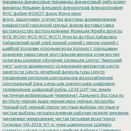
пирамида
финансовые пирамиды
финансовый омбудсмен
финансы
Фишман
флешмоб
флюорограф
флюорография
ФНС
фобия
ФОКОТ
фонд
Фонд кино
фонд_защитники_отечества
фонтаны
формирование
комфортной городской среды\
форум
фотовыставка
фотоискусство
фотохудожники
Франция
Фрейд
фрукты
ФСБ
ФСИН
ФСО
ФСС
ФССП
Фургал
футбол
Хабаровск
Хабаровский край
хлеб
хоккей
хоккей с мячом
хоккей с
шайбой
Холдоми
холодная вода
Холокост
Хорошавин
хранение наркотиков
хрустальная менора
хулиганство
хулиганы
целевое обучение
Целищев
Центр "Амурский
тигр"
центр временного содержания мигрантов
центр
занятости
Центр лечебной физкультуры
Центр
управления регионом
центральное водоснабжение
Центральный Банк
цены
цик
циклон
цирк
цифровое
телевидение
цифровой рубль
ЦСМ
ЦУР
Час земли
частичная мобилизация
Чемпионат Дальнего Востока по
футболу
черная дыра
черная икра
черные лесорубы
Черный куб
черный список
честные выборы
честные и
чистые выборы
четырехдневная рабочая неделя
чиновник
чиновники
чипирование
чистая питьевая вода
Чиунэ
Сугихара
ЧМ-2018
ЧП
чс
чума
шампанское
Шапиро
шахматы
шашки
шашлыки
швейная фабрика
Шевченко