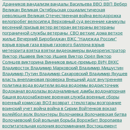
Дранников
вандализм
вандалы
Васильева
ВВО
ВВП
Вебер
Великан
Великая Октябрьская социалистическая
революция
Великая Отечественная война
велодорожка
велопробег
велосипед
Верховный суд
весенние каникулы
весенний призыв
ветер
ветеран
ветераны
ветераны
пограничной службы
ветераны_СВО
ветхие дома
ветхое
жилье
Вечерний Биробиджан
ВЖС "Надежда России"
взрыв
взрыв газа
взрыв газового баллона
взрыв
метеорита
взятка
взятки
видеокамеры
видеорегистратор
Виктор Ишавев
Виктор Ишаев
Виктор Орёл
Виктор
Солнцев
викторина
Винников
вице-премьер
ВИЧ
ВККС
Владивосток
Владимир Марковский
Владимир Мишустин
Владимир Путин
Владимир Сахаровский
Владимир Якушев
власть
внеплановая проверка
Внешний долг
внутренняя
политика
вода
водители
водка
водоемы
водоисточник
Водоканал
водолазы
водоналивные дамбы
водонапорная
башня
водоснабжение
военная служба
военные сборы
военный комиссар
ВОЗ
возврат_стеклотары
возгорание
воинский учет
война
война в Сирии
Войтенков
вокзал
волейбол
волк
Волонтеры
Волочаевка
Волочаевская битва
Волочаевский бой
вольная борьба
Ворожбит
Воропаева
воспитательная колония
воспоминания
Востокцемент