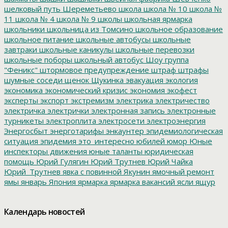
шелковый путь
Шереметьево
школа
школа № 10
школа №
11
школа № 4
школа № 9
школы
школьная ярмарка
школьники
школьница из Томсино
школьное образование
школьное питание
школьные автобусы
школьные
завтраки
школьные каникулы
школьные перевозки
школьные поборы
школьный автобус
Шоу группа
"Феникс"
штормовое предупреждение
штраф
штрафы
шумные соседи
щенок
Щукинка
эвакуация
экология
экономика
экономический кризис
экономия
экофест
эксперты
экспорт
экстремизм
электрика
электричество
электричка
электрички
электронная запись
электронные
турникеты
электроплита
электросети
электроэнергия
Энергосбыт
энерготарифы
энкаунтер
эпидемиологическая
ситуация
эпидемия
это_интересно
юбилей
юмор
Юные
инспекторы движения
юные таланты
юридическая
помощь
Юрий Гулягин
Юрий Трутнев
Юрий Чайка
Юрий_Трутнев
явка с повинной
Якунин
ямочный ремонт
ямы
январь
Япония
ярмарка
ярмарка вакансий
ясли
ящур
Календарь новостей