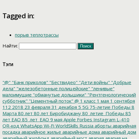
Tagged in:
порыв теплотрассы
Найти:
Тэги
"@"
"Банк приколов"
"Бествидео"
"Дети войны"
"Добрые
дела"
"железобетонные полицейские"
"ленивые"
малоимущие
"обманутые дольщики"
"Рентгенологический
субботник"
"Цементный поток"
@
1 класс
1 мая
1 сентября
112
2018
23 февраля
31 декабря
5
5G
75-летие Победы
8
Марта
80 лет
80 лет Биробиджану
80_летие_Победы
85
лет ЕАО
85_лет_ЕАО
9 мая
Apple
Forbes
Instagram
L-410
QR-код
WhatsApp
Wi-Fi
WorldSkills Russia
аборты
аварийная
посадка
аварийное жилье
аварийные дома
аварийный дом
аварийный жилфонд
аварийный мост
авария
авария на