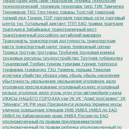
территория действий
терроризм
техника
технологии
технологический_техникум
технопарк
тигр
ТИК
Тимченко
Тихомиров
ТКО
Тлустенко
товары
Толстой
томограф
тонкий лед
Тонких
ТОР
торговля
торговые сети
торговый
центр
тос
Тотальный диктант
ТПП ЕАО
травма
трагедия
трагедия в Забайкалье
трансграничный мост
трансграничный российско-китайский марафон
Транснефть
транспортная доступность
транспортная
карта
транспортный налог
траур
тревожный сигнал
Тромса
тротуар
тротуары
Трубачев
трудовая книжка
трудовые ресурсы
трудоустройство
Трутнев
туберкулез
Тукалевский
Турбин
туризм
туризмм
турнир
турпоход
турфирма
тхэквондо
ТЭЦ
Тюмень
тюрьма
Тяжелая
атлетика
убийство
уборка улиц
убыль
убыль населения
убыточность
увольнение
увольнения
уголовное дело
уголовное преследование
уголовный кодекс
уголовный
розыск
уголоное дело
уголь
угон
угон автомобиля
удача
УЖАСЫ НАШЕГО ГОРОДКА
узи
УК
УК "ДомСтроСервис"
УК
"Монарх"
УК РФ
указ Президента
укладка
Украина
укусы
уличное освещение
Улюкаев
УМВ
УМВД
УМВД по ЕАО
УМВД по Хабаровскому краю
УМВД России по ЕАО
уполномоченный по правам предпринимателей
уполномоченный по правам ребенка
уполномоченный по