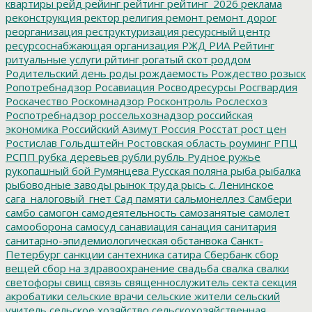
квартиры
рейд
рейинг
рейтинг
рейтинг_2026
реклама
реконструкция
ректор
религия
ремонт
ремонт дорог
реорганизация
реструктуризация
ресурсный центр
ресурсоснабжающая организация
РЖД
РИА Рейтинг
ритуальные услуги
рйтинг
рогатый скот
роддом
Родительский день
роды
рождаемость
Рождество
розыск
Ропотребнадзор
Росавиация
Росводресурсы
Росгвардия
Роскачество
Роскомнадзор
Росконтроль
Рослесхоз
Роспотребнадзор
россельхознадзор
российская
экономика
Российский Азимут
Россия
Росстат
рост цен
Ростислав Гольдштейн
Ростовская область
роуминг
РПЦ
РСПП
рубка деревьев
рубли
рубль
Рудное
ружье
рукопашный бой
Румянцева
Русская поляна
рыба
рыбалка
рыбоводные заводы
рынок труда
рысь
с. Ленинское
сага_налоговый_гнет
Сад памяти
сальмонеллез
Самбери
самбо
самогон
самодеятельность
самозанятые
самолет
самооборона
самосуд
санавиация
санация
санитария
санитарно-эпидемиологическая обстанвока
Санкт-
Петербург
санкции
сантехника
сатира
Сбербанк
сбор
вещей
сбор на здравоохранение
свадьба
свалка
свалки
светофоры
свищ
связь
священнослужитель
секта
секция
акробатики
сельские врачи
сельские жители
сельский
учитель
сельское хозяйство
сельскохозяйственная