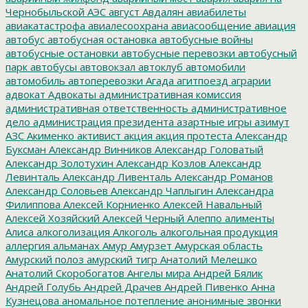
Чернобыльской АЭС
август
Авдалян
авиабилеты
авиакатастрофа
авиалесоохрана
авиасообщение
авиация
автобус
автобусная остановка
автобусные войны
автобусные остановки
автобусные перевозки
автобусный
парк
автобусы
автовокзал
автоклуб
автомобили
автомобиль
автоперевозки
Агада
агитпоезд
аграрии
адвокат
Адвокаты
административная комиссия
административная ответственность
административное
дело
администрация президента
азартные игры
азимут
АЗС
Акименко
активист
акция
акция протеста
Александр
Буксман
Александр Винников
Александр Головатый
Александр Золотухин
Александр Козлов
Александр
Левинталь
Александр Ливенталь
Александр Романов
Александр Соловьев
Александр Чаплыгин
Александра
Филиппова
Алексей Корниенко
Алексей Навальный
Алексей Хозяйский
Алексей Черный
Алеппо
алименты
Алиса
алкоголизация
Алкоголь
алкогольная продукция
аллергия
альманах
Амур
Амурзет
Амурская область
Амурский полоз
амурский тигр
Анатолий Мелешко
Анатолий Скоробогатов
Ангелы мира
Андрей Бялик
Андрей Голубь
Андрей Драчев
Андрей Пивенко
Анна
Кузнецова
аномальное потепление
анонимные звонки