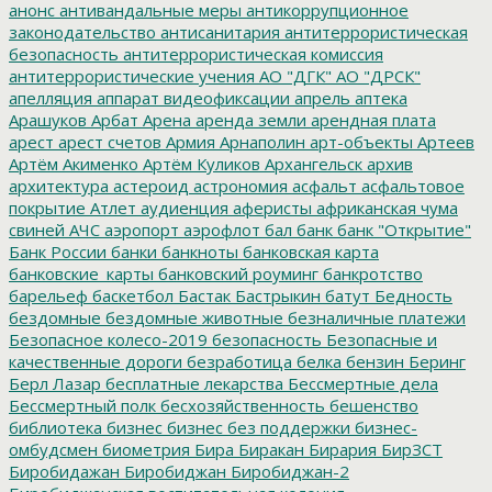
анонс
антивандальные меры
антикоррупционное
законодательство
антисанитария
антитеррористическая
безопасность
антитеррористическая комиссия
антитеррористические учения
АО "ДГК"
АО "ДРСК"
апелляция
аппарат видеофиксации
апрель
аптека
Арашуков
Арбат
Арена
аренда земли
арендная плата
арест
арест счетов
Армия
Арнаполин
арт-объекты
Артеев
Артём Акименко
Артём Куликов
Архангельск
архив
архитектура
астероид
астрономия
асфальт
асфальтовое
покрытие
Атлет
аудиенция
аферисты
африканская чума
свиней
АЧС
аэропорт
аэрофлот
бал
банк
банк "Открытие"
Банк России
банки
банкноты
банковская карта
банковские_карты
банковский роуминг
банкротство
барельеф
баскетбол
Бастак
Бастрыкин
батут
Бедность
бездомные
бездомные животные
безналичные платежи
Безопасное колесо-2019
безопасность
Безопасные и
качественные дороги
безработица
белка
бензин
Беринг
Берл Лазар
бесплатные лекарства
Бессмертные дела
Бессмертный полк
бесхозяйственность
бешенство
библиотека
бизнес
бизнес без поддержки
бизнес-
омбудсмен
биометрия
Бира
Биракан
Бирария
БирЗСТ
Биробидажан
Биробиджан
Биробиджан-2