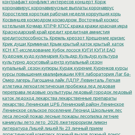
контрафакт
конфликт интересов
концерт
Корж
коронавирус
коронавирусные выплаты
коронаврус
Коростелев
короткая рабочая неделя
коррупция
корь
Косвинцев
космодром
космодром_Восточный
космос
котельная
Кочмар
КПРФ
КПСС
кража
кражи
красная икра
Краснодарский край
кредит
кредитная амнистия
кредитоспособность
Кремль
креозот
Крещение
кризис
Крик души
Криминал
Крым
крытый каток
крытый_каток
КСН
КТ-исследование
Кубок лосося
КУГИ
КУГИ ЕАО
Кудесник
кудо
кулинария
Кульдкр
Кульдур
культура
культурно досуговый центр
купальный сезон
купальный_сезон
купюры
Кураж
курение
Куренков
курсы
курсы повышения квалификации
КФХ
лаборатория
Лаг ба-
Омер
лагерь
Лагошина
лайк
ЛДПР
Левинталь
Легкая
атлетика
легкоатлетическая пробежка
лед
ледовая
переправа
ледовые скульптуры
ледовый городок
ледовый
каток
ледоход
лекарства
лекарственные препараты
лекарство
Ленинская ЦРБ
Ленинский район
Ленинское
Ленинское сельское поселение
Леонид Школьник
лес
леса
лесной пожар
лесные пожары
лесопилка
летние
каникулы
лето
лето_2026
лжетерроризм
лимон
литература
Лицей
лицей № 23
личный прием
логистический комплеск
ложный вызов
ложный донос