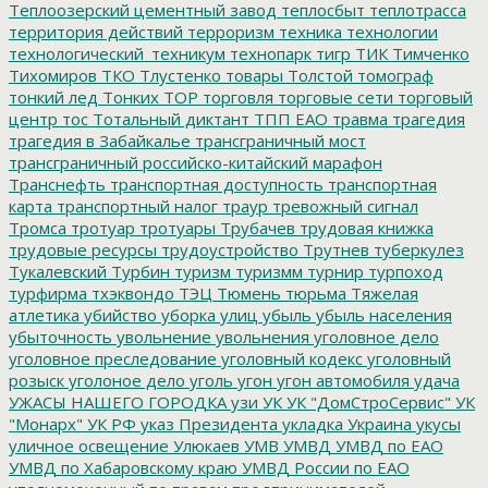
Теплоозерский цементный завод
теплосбыт
теплотрасса
территория действий
терроризм
техника
технологии
технологический_техникум
технопарк
тигр
ТИК
Тимченко
Тихомиров
ТКО
Тлустенко
товары
Толстой
томограф
тонкий лед
Тонких
ТОР
торговля
торговые сети
торговый
центр
тос
Тотальный диктант
ТПП ЕАО
травма
трагедия
трагедия в Забайкалье
трансграничный мост
трансграничный российско-китайский марафон
Транснефть
транспортная доступность
транспортная
карта
транспортный налог
траур
тревожный сигнал
Тромса
тротуар
тротуары
Трубачев
трудовая книжка
трудовые ресурсы
трудоустройство
Трутнев
туберкулез
Тукалевский
Турбин
туризм
туризмм
турнир
турпоход
турфирма
тхэквондо
ТЭЦ
Тюмень
тюрьма
Тяжелая
атлетика
убийство
уборка улиц
убыль
убыль населения
убыточность
увольнение
увольнения
уголовное дело
уголовное преследование
уголовный кодекс
уголовный
розыск
уголоное дело
уголь
угон
угон автомобиля
удача
УЖАСЫ НАШЕГО ГОРОДКА
узи
УК
УК "ДомСтроСервис"
УК
"Монарх"
УК РФ
указ Президента
укладка
Украина
укусы
уличное освещение
Улюкаев
УМВ
УМВД
УМВД по ЕАО
УМВД по Хабаровскому краю
УМВД России по ЕАО