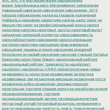
МЧС
МЧС РФ
мэр
мэрия
мэрия Биробиджана
мэрия_Биробиджана
мясо
Мясокомбинат
набережная
Навальный
навигация
наводнение
наводнение_2019
награда
награждение
надежда
Назаров
назначения
Найфельд
наказание
накркотики
наледь
налог
налог на
имущество
налог на профессиональный доход
налоги
налоговая нагрузка
налоговые_льготы
налоговый вычет
нападение
напорный коллектор
наркозависимость
нарколаборатория
наркомания
наркосодержащие
растения
наркотики
нарушение прав инвалидов
нарушение тишины и покоя
нарушения пожарной
безопасности
насвай
население
насосная станция
Наталья
Баженова
наука
Наум Ливант
национальный рейтинг
национальный рейтинг тревожности
наципроект
нацпроект
нацпроекты
НДФЛ
неблагополучные семьи
недвижимость
недострои
независимая экспертиза
независимые сми
незаконная миграция
незаконная охота
незаконная рубка
незаконная_реклама
некролог
нелегальная торговля
Немаев
непогода
нерабочая неделя
несанкционированная_торговля
несанкционированный_митинг
несовершеннолетние
несчастный случай
Нетрезвый водитель
неуважение к
власти
неформальная занятость
нефть
Нижнеленинский