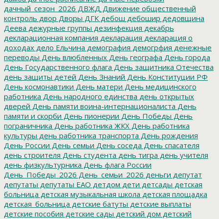
дачный_сезон_2026
ДВЖД
Движение общественный
контроль
двор
Дворы
ДГК
дебош
дебошир
дедовщина
Деева
дежурные группы
дезинфекция
декабрь
декларационная компания
декларация
декларация о
доходах
дело Ельчина
демография
демогрфия
денежные
переводы
День влюбленных
День географа
День города
День Государственного флага
День защитника Отечества
день защиты детей
День Знаний
День Конституции РФ
День космонавтики
День матери
День медицинского
работника
День народного единства
день открытых
дверей
День памяти воина-интернационалиста
День
памяти и скорби
День пионерии
День Победы
День
пограничника
День работника ЖКХ
День работника
культуры
день работника транспорта
День рождения
День России
День семьи
День соседа
День спасателя
день строителя
День студента
день тигра
день учителя
день физкультурника
День флага России
День_Победы_2026
День_семьи_2026
деньги
депутат
депутаты
депутаты ЕАО
детдом
дети
детсады
детская
больница
детская музыкальная школа
детская площадка
детская_больница
детские батуты
детские выплаты
детские пособия
детские сады
детский дом
детский