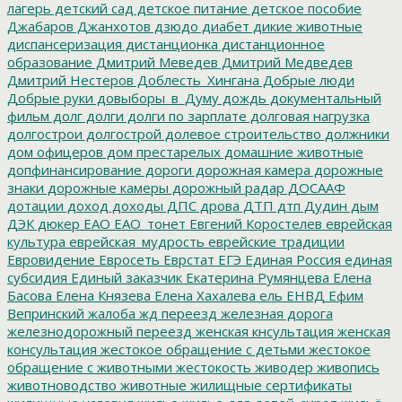
лагерь
детский сад
детское питание
детское пособие
Джабаров
Джанхотов
дзюдо
диабет
дикие животные
диспансеризация
дистанционка
дистанционное
образование
Дмитрий Меведев
Дмитрий Медведев
Дмитрий Нестеров
Доблесть_Хингана
Добрые люди
Добрые руки
довыборы_в_Думу
дождь
документальный
фильм
долг
долги
долги по зарплате
долговая нагрузка
долгострои
долгострой
долевое строительство
должники
дом офицеров
дом престарелых
домашние животные
допфинансирование
дороги
дорожная камера
дорожные
знаки
дорожные камеры
дорожный радар
ДОСААФ
дотации
доход
доходы
ДПС
дрова
ДТП
дтп
Дудин
дым
ДЭК
дюкер
ЕАО
ЕАО_тонет
Евгений Коростелев
еврейская
культура
еврейская_мудрость
еврейские традиции
Евровидение
Евросеть
Еврстат
ЕГЭ
Единая Россия
единая
субсидия
Единый заказчик
Екатерина Румянцева
Елена
Басова
Елена Князева
Елена Хахалева
ель
ЕНВД
Ефим
Вепринский
жалоба
жд переезд
железная дорога
железнодорожный переезд
женская кнсультация
женская
консультация
жестокое обращение с детьми
жестокое
обращение с животными
жестокость
живодер
живопись
животноводство
животные
жилищные сертификаты