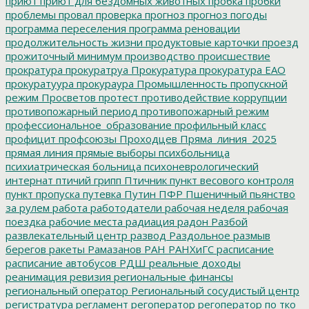
приют
приют для бездомных животных
пробка
пробки
проблемы
провал
проверка
прогноз
прогноз погоды
программа переселения
программа реновации
продолжительность жизни
продуктовые карточки
проезд
прожиточный минимум
производство
происшествие
прократура
прокуратруа
Прокуратура
прокуратура ЕАО
прокуратуура
прокураура
Промышленность
пропускной
режим
Просветов
протест
противодействие коррупции
противопожарный период
противопожарный режим
профессиональное_образование
профильный класс
профицит
профсоюзы
Проходцев
Пряма_линия_2025
прямая линия
прямые выборы
психбольница
психиатрическая больница
психоневрологический
интернат
птичий грипп
Птичник
пункт весового контроля
пункт пропуска
путевка
Путин
ПФР
Пшеничный
пьянство
за рулем
работа
работодатели
рабочая неделя
рабочая
поездка
рабочие места
радиация
радон
Разбой
развлекательный центр
развод
Раздольное
размыв
берегов
ракеты
Рамазанов
РАН
РАНХиГС
расписание
расписание автобусов
РДШ
реальные доходы
реанимация
ревизия
региональные финансы
региональный оператор
Региональный сосудистый центр
регистратура
регламент
регоператор
регоператор по тко