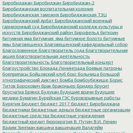
Биробидажан
Биробиджан
Биробиджан-2
Биробиджанская воспитательная колония
Биробиджанская таможня
Биробиджанская ТЭЦ
Биробиджанский Арбат
Биробиджанский военный
гарнизонный суд
Биробиджанский колледж культуры и
искусств
Биробиджанский район
Бирофельд
биткоин
битумная яма
битумная_яма
битумное болото
битумные
ямы
Благовещенск
Благовещенский кафедральный собор
Благословенное
благотворитель года
благотворительная
акция
благотворительная деятельность
благотворительность
благотворительный концерт
благоустройство
Блокада Ленинграда
боевые патроны
боеприпасы
Бойцовский клуб
бокс
больница
большой
этнографический диктант
бомба
бомбоубежище
Борис
Титов
Борохович
брак
браконьер
Бридер
брусит
брусчатка
Брянск
Будукан
будущие врачи
будущие
медики
Бумагин
Бурейская ГЭС
буровзрывные работы
Бурятия
Бюджет
бюджет 2017
бюджет Биробиджана
бюджетники
бюджетные деньги
бюджетные организации
бюджетные средства
бюджетные учреждения
бюджетный кредит
бюрократия
В. Путин
В.И. Ленин
Вадим Зингман
вакцина
вакцинация
Валдгейм