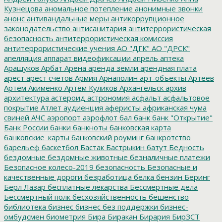
Кузнецова
аномальное потепление
анонимные звонки
анонс
антивандальные меры
антикоррупционное
законодательство
антисанитария
антитеррористическая
безопасность
антитеррористическая комиссия
антитеррористические учения
АО "ДГК"
АО "ДРСК"
апелляция
аппарат видеофиксации
апрель
аптека
Арашуков
Арбат
Арена
аренда земли
арендная плата
арест
арест счетов
Армия
Арнаполин
арт-объекты
Артеев
Артём Акименко
Артём Куликов
Архангельск
архив
архитектура
астероид
астрономия
асфальт
асфальтовое
покрытие
Атлет
аудиенция
аферисты
африканская чума
свиней
АЧС
аэропорт
аэрофлот
бал
банк
банк "Открытие"
Банк России
банки
банкноты
банковская карта
банковские_карты
банковский роуминг
банкротство
барельеф
баскетбол
Бастак
Бастрыкин
батут
Бедность
бездомные
бездомные животные
безналичные платежи
Безопасное колесо-2019
безопасность
Безопасные и
качественные дороги
безработица
белка
бензин
Беринг
Берл Лазар
бесплатные лекарства
Бессмертные дела
Бессмертный полк
бесхозяйственность
бешенство
библиотека
бизнес
бизнес без поддержки
бизнес-
омбудсмен
биометрия
Бира
Биракан
Бирария
БирЗСТ