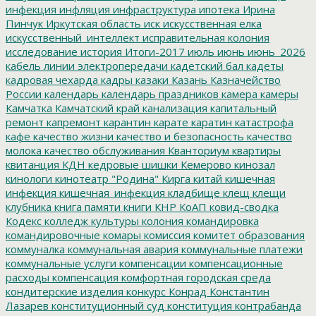
инфекция
инфляция
инфраструктура
ипотека
Ирина
Пинчук
Иркутская область
иск
искусственная елка
искусственный_интеллект
исправительная колония
исследование
история
Итоги-2017
июль
июнь
июнь_2026
кабель линии электропередачи
кадетский бал
кадеты
кадровая чехарда
кадры
казаки
Казань
Казначейство
России
календарь
календарь праздников
камера
камеры
Камчатка
Камчатский край
канализация
капитальный
ремонт
капремонт
карантин
карате
каратин
катастрофа
кафе
качество жизни
качество и безопасность
качество
молока
качество обслуживания
Кванториум
квартиры
квитанция
КДН
кедровые шишки
Кемерово
кинозал
кинологи
кинотеатр "Родина"
Кирга
китай
кишечная
инфекция
кишечная_инфекция
кладбище
клещ
клещи
клубника
книга памяти
книги
КНР
КоАП
ковид-сводка
Кодекс
колледж культуры
колония
командировка
командировочные
комары
комиссия
комитет образования
коммуналка
коммунальная авария
коммунальные платежи
коммунальные услуги
компенсации
компенсационные
расходы
компенсация
комфортная городская среда
кондитерские изделия
конкурс
Конрад
Константин
Лазарев
конституционный суд
конституция
контрабанда