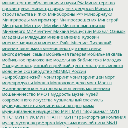
министерство образования и науки РФ
Министерство
просвещения
министр природных ресурсов
Министр
строительства и ЖКХ
Минобороны РФ
Минобрнауки
Минприроды
минпромторг
Минпросвещения
Минстрой
Минтранс
Минтруд
Минфин
Минэкономразвития
Минэнерго
МИР
митинг
Михаил Мишустин
Михаил Озимок
младенцы
Младушка
мнение
мнение_Кузовин
мнение_медицина
мнение_Райт
Мнение_Тиховский
мнение_экономика
мнения
многодетные семьи
многодетные_семьи
мобильная галерея
мобильная связь
мобильное приложение
модельная библиотека
Молодая
Гвардия
молодежный еврейский центр
молодежь
молоко
молочное скотоводство
МОМВД России
«Биробиджанский»
мониторинг
мониторинг цен
морг
морепродукты
Москва
Московское дело
мост
Мост в
Нижнеленинском
мотопомпа
мошенник
мошенники
мошенничество
МРОТ
мудрость
музей
музей
современного искусства
музыкальный спектакль
муниципалитеты
муниципальная программа
муниципальное имущество
МУП
МУП "Водоканал"
МУП
"ГТС"
МУП "ГУК
МУП "ПАТП"
МУП "Транспортная компания
мусор
мусорная реформа
Мусульманская община
МФЦ