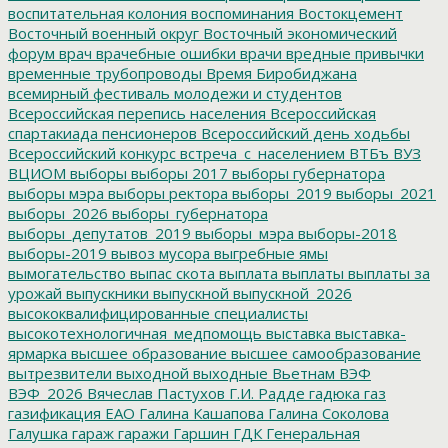
воспитательная колония
воспоминания
Востокцемент
Восточный военный округ
Восточный экономический
форум
врач
врачебные ошибки
врачи
вредные привычки
временные трубопроводы
Время Биробиджана
всемирный фестиваль молодежи и студентов
Всероссийская перепись населения
Всероссийская
спартакиада пенсионеров
Всероссийский день ходьбы
Всероссийский конкурс
встреча_с_населением
ВТБъ
ВУЗ
ВЦИОМ
выборы
выборы 2017
выборы губернатора
выборы мэра
выборы ректора
выборы_2019
выборы_2021
выборы_2026
выборы_губернатора
выборы_депутатов_2019
выборы_мэра
выборы-2018
выборы-2019
вывоз мусора
выгребные ямы
вымогательство
выпас скота
выплата
выплаты
выплаты за
урожай
выпускники
выпускной
выпускной_2026
высококвалифицированные специалисты
высокотехнологичная_медпомощь
выставка
выставка-
ярмарка
высшее образование
высшее самообразование
вытрезвители
выходной
выходные
Вьетнам
ВЭФ
ВЭФ_2026
Вячеслав Пастухов
Г.И. Радде
гадюка
газ
газификация ЕАО
Галина Кашапова
Галина Соколова
Галушка
гараж
гаражи
Гаршин
ГДК
Генеральная