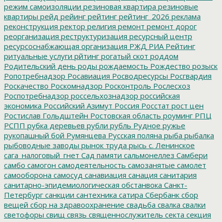
режим самоизоляции
резиновая квартира
резиновые
квартиры
рейд
рейинг
рейтинг
рейтинг_2026
реклама
реконструкция
ректор
религия
ремонт
ремонт дорог
реорганизация
реструктуризация
ресурсный центр
ресурсоснабжающая организация
РЖД
РИА Рейтинг
ритуальные услуги
рйтинг
рогатый скот
роддом
Родительский день
роды
рождаемость
Рождество
розыск
Ропотребнадзор
Росавиация
Росводресурсы
Росгвардия
Роскачество
Роскомнадзор
Росконтроль
Рослесхоз
Роспотребнадзор
россельхознадзор
российская
экономика
Российский Азимут
Россия
Росстат
рост цен
Ростислав Гольдштейн
Ростовская область
роуминг
РПЦ
РСПП
рубка деревьев
рубли
рубль
Рудное
ружье
рукопашный бой
Румянцева
Русская поляна
рыба
рыбалка
рыбоводные заводы
рынок труда
рысь
с. Ленинское
сага_налоговый_гнет
Сад памяти
сальмонеллез
Самбери
самбо
самогон
самодеятельность
самозанятые
самолет
самооборона
самосуд
санавиация
санация
санитария
санитарно-эпидемиологическая обстанвока
Санкт-
Петербург
санкции
сантехника
сатира
Сбербанк
сбор
вещей
сбор на здравоохранение
свадьба
свалка
свалки
светофоры
свищ
связь
священнослужитель
секта
секция