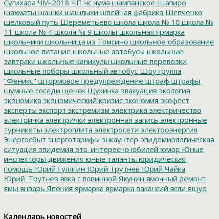
Сугихара
ЧМ-2018
ЧП
чс
чума
шампанское
Шапиро
шахматы
шашки
шашлыки
швейная фабрика
Шевченко
шелковый путь
Шереметьево
школа
школа № 10
школа №
11
школа № 4
школа № 9
школы
школьная ярмарка
школьники
школьница из Томсино
школьное образование
школьное питание
школьные автобусы
школьные
завтраки
школьные каникулы
школьные перевозки
школьные поборы
школьный автобус
Шоу группа
"Феникс"
штормовое предупреждение
штраф
штрафы
шумные соседи
щенок
Щукинка
эвакуация
экология
экономика
экономический кризис
экономия
экофест
эксперты
экспорт
экстремизм
электрика
электричество
электричка
электрички
электронная запись
электронные
турникеты
электроплита
электросети
электроэнергия
Энергосбыт
энерготарифы
энкаунтер
эпидемиологическая
ситуация
эпидемия
это_интересно
юбилей
юмор
Юные
инспекторы движения
юные таланты
юридическая
помощь
Юрий Гулягин
Юрий Трутнев
Юрий Чайка
Юрий_Трутнев
явка с повинной
Якунин
ямочный ремонт
ямы
январь
Япония
ярмарка
ярмарка вакансий
ясли
ящур
Календарь новостей