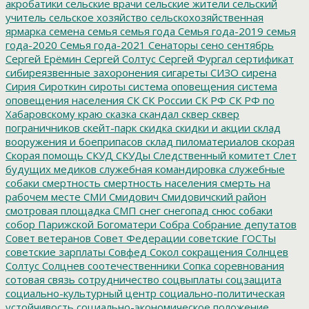
акробатики
сельские врачи
сельские жители
сельский
учитель
сельское хозяйство
сельскохозяйственная
ярмарка
семена
семья
семья года
Семья года-2019
семья
года-2020
Семья года-2021
Сенаторы
сено
сентябрь
Сергей Ерёмин
Сергей Солтус
Сергей Фургал
сертификат
сибиреязвенные захоронения
сигареты
СИЗО
сирена
Сирия
Сироткин
сироты
система оповещения
система
оповещения населения
СК
СК России
СК РФ
СК РФ по
Хабаровскому краю
сказка
скандал
сквер
сквер
пограничников
скейт-парк
скидка
скидки и акции
склад
вооружения и боеприпасов
склад пиломатериалов
скорая
Скорая помощь
СКУД
СКУДы
Следственный комитет
Слет
будущих медиков
служебная командировка
служебные
собаки
смертность
смертность населения
смерть на
рабочем месте
СМИ
Смидович
Смидовичский район
смотровая площадка
СМП
снег
снегопад
снюс
собаки
собор Парижской Богоматери
Собра
Собрание депутатов
Совет ветеранов
Совет Федерации
советские ГОСТы
советские зарплаты
Совфед
Сокол
сокращения
Солнцев
Солтус
Солцнев
соотечественники
Сопка
соревнования
сотовая связь
сотрудничество
соцвыплаты
соцзащита
социально-культурный центр
социально-политическая
устойчивость
социально-экономическое положение