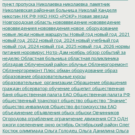
пункт пропуска
Николаевка
николаевка_памятник
Николаевская районная больница
Николай Канделя
никотин
НК РФ
НКО
НКО «РОКР»
Новая звезда
Новгородская область
нововвведение
нововведение
нововведениея
нововведения
новое_оборудование
новые люди
новые маршруты
Новый год
новый год_2021
новый год_2022
новый год_2024
новый учебный год
новый_год_2024
новый_год_2025
новый_год_2026
нормы
питания
норовирус
Нотр-Дам
ноябрь
обзор событий за
неделю
Областная больница
областная поликлиника
облздрав
Облученский район
облучье
Облэнергоремонт
Облэнергоремонт Плюс
обман
оборудование
образ
образование
образовательные курсы
образовательные_организации
Обращение
обращения
граждан
обсерватор
обучение
общепит
общественная
баня
общественная палата ЕАО
Общественная палата РФ
общественный транспорт
общество
общество "Знание"
общество инвалидов
Общество фотоискусства ЕАО
объединение
объявления
обыск
обыски
Овчинников
Огородова
ограбление
ограничение движения
ОГЭ
ОДН
ожоги
озеленение
окно
октябрь
Октябрьский район
Олег
Костюк
олимпиада
Ольга Голодец
Ольга Данилина
Ольга