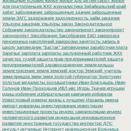
жилищные условия
жилье
жилье для детей-сирот
жильё
для подтопленцев
ЖКХ
журналистика
Забайкальский край
забег
заболевание
заброшенные здания
заброшенные
земли
ЗАГС
задержание
задолженность
займ
заказник
Ульдура
заказник Ульдуры
закон
Законодательное
Собрание
законодательство
законопреокт
законопроект
законороект
Заксобрание
Заксобрание ЕАО
заморозка
пенсионных накоплений
заморозки
занятость
запись в
школу
заповедник "Бастак"
заповедники
заработная плата
Заречье
зарплата
зарплаты
заслуженный работник ЖКХ
зачистка_судей
защита прав предпринимателей
защита
предпринимателей
здравоохранение
земледельцы
землетрясение
земля
земский доктор
Земский_учитель
зима пришла
змеи
змея
золотой губернатор
Золотухин
золотые медалисты
зоозащитники
Иван Благодырь
Иван
Голунов
Иван Проходцев
ИВЛ
ивс
Игорь Ткачев
игрушки
идиш
избиение
избирательная кампания
избирком
Известковый
измени жизнь к лучшему
Израиль
имена
импорт
инвалиды
инвестирование
инвестиции
инвестиционные проекты
индекс самоизоляции
индекс
человеческого развития
индексация
инновационное
развитие
иностранные государства
инспектор ДПС
инсульт
интервью
Интернет
инфекционная больница