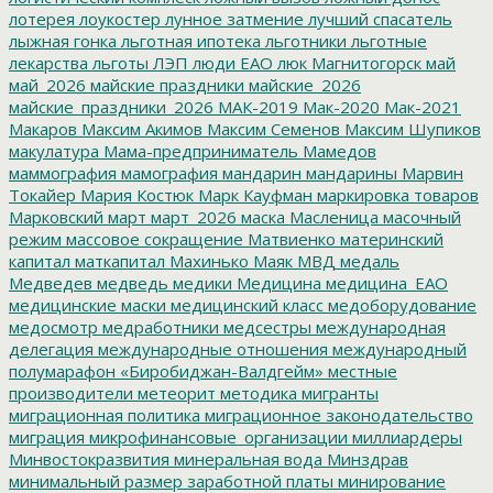
лотерея
лоукостер
лунное затмение
лучший спасатель
лыжная гонка
льготная ипотека
льготники
льготные
лекарства
льготы
ЛЭП
люди ЕАО
люк
Магнитогорск
май
май_2026
майские праздники
майские_2026
майские_праздники_2026
МАК-2019
Мак-2020
Мак-2021
Макаров
Максим Акимов
Максим Семенов
Максим Шупиков
макулатура
Мама-предприниматель
Мамедов
маммография
мамография
мандарин
мандарины
Марвин
Токайер
Мария Костюк
Марк Кауфман
маркировка товаров
Марковский
март
март_2026
маска
Масленица
масочный
режим
массовое сокращение
Матвиенко
материнский
капитал
маткапитал
Махинько
Маяк
МВД
медаль
Медведев
медведь
медики
Медицина
медицина_ЕАО
медицинские маски
медицинский класс
медоборудование
медосмотр
медработники
медсестры
международная
делегация
международные отношения
международный
полумарафон «Биробиджан-Валдгейм»
местные
производители
метеорит
методика
мигранты
миграционная политика
миграционное законодательство
миграция
микрофинансовые_организации
миллиардеры
Минвостокразвития
минеральная вода
Минздрав
минимальный размер заработной платы
минирование