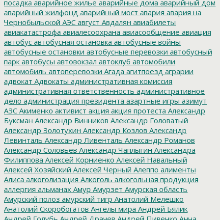
посадка
аварийное жилье
аварийные дома
аварийный дом
аварийный жилфонд
аварийный мост
авария
авария на
Чернобыльской АЭС
август
Авдалян
авиабилеты
авиакатастрофа
авиалесоохрана
авиасообщение
авиация
автобус
автобусная остановка
автобусные войны
автобусные остановки
автобусные перевозки
автобусный
парк
автобусы
автовокзал
автоклуб
автомобили
автомобиль
автоперевозки
Агада
агитпоезд
аграрии
адвокат
Адвокаты
административная комиссия
административная ответственность
административное
дело
администрация президента
азартные игры
азимут
АЗС
Акименко
активист
акция
акция протеста
Александр
Буксман
Александр Винников
Александр Головатый
Александр Золотухин
Александр Козлов
Александр
Левинталь
Александр Ливенталь
Александр Романов
Александр Соловьев
Александр Чаплыгин
Александра
Филиппова
Алексей Корниенко
Алексей Навальный
Алексей Хозяйский
Алексей Черный
Алеппо
алименты
Алиса
алкоголизация
Алкоголь
алкогольная продукция
аллергия
альманах
Амур
Амурзет
Амурская область
Амурский полоз
амурский тигр
Анатолий Мелешко
Анатолий Скоробогатов
Ангелы мира
Андрей Бялик
Андрей Голубь
Андрей Драчев
Андрей Пивенко
Анна