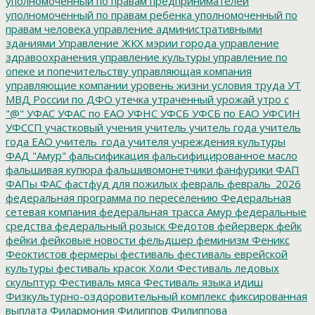
уполномоченный по правам предпринимателей
уполномоченный по правам ребенка
уполномоченный по
правам человека
управление административными
зданиями
Управление ЖКХ мэрии города
управление
здравоохранения
управление культуры
управление по
опеке и попечительству
управляющая компания
управляющие компании
уровень жизни
условия труда
УТ
МВД России по ДФО
утечка
утраченный урожай
утро с
"@"
УФАС
УФАС по ЕАО
УФНС
УФСБ
УФСБ по ЕАО
УФСИН
УФССП
участковый
учения
учитель
учитель года
учитель
года ЕАО
учитель_года
учителя
учреждения культуры
ФАД "Амур"
фальсификация
фальсифицированное масло
фальшивая купюра
фальшивомонетчики
фанфурики
ФАП
ФАПы
ФАС
фастфуд для пожилых
февраль
февраль_2026
федеральная программа по переселению
Федеральная
сетевая компания
федеральная трасса Амур
федеральные
средства
федеральный розыск
Федотов
фейерверк
фейк
фейки
фейковые новости
фельдшер
феминизм
Феникс
Феоктистов
фермеры
фестиваль
фестиваль еврейской
культуры
фестиваль красок Холи
Фестиваль ледовых
скульптур
Фестиваль мяса
Фестиваль языка идиш
Физкультурно-оздоровительный комплекс
фиксированная
выплата
Филармония
Филиппов
Филиппова