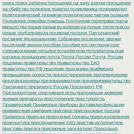
поиск
поиск ребенка
покушение на дачу взятки
покушение
на убийство
полезное
полигон
поликлиника
полиомиелит
политехнический техникум
политические партии
полиция
Половинко
помойки
помощь
Понтонная переправа
порча
имущества
порыв
порыв водопровода
порыв теплотрассы
порыв трубопровода
посевная
поселок Партизанский
послание Федеральному Собранию
последние звонки
последний звонок
пособие
пособия
постинтернатное
сопровождение
посылка
потребители
потребительская
корзина
похищение
почта
Почта России
Почта_России
пошлины
правительство
правительство ЕАО
правительство РФ
праздник
праздники
праймериз
превышение скорости
предостережение
предпенсионер
предпенсионеры
предприниматели
предпринимательство
Президент
президент России
Президент РФ
Президентские спортивные игры
презумпция доверия
премия
препараты
преступление
преступность
Приамурский
Приамурье
приборы фотовидеофиксации
прививочная кампания
приговор
пригородные поезда
Приморье
природа
природные пожары
природоохранная
прокуратура
присоединение ЕАО
пристав-исполнитель
приставы
присяга
присяжные заседатели
Приходько