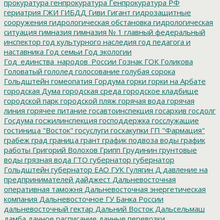
прокуратура
генпрокуратура
Генпрокуратура РФ
гериатрия
ГЖИ
ГИБДД
Гиви
Гигант
гидрозащитные
сооружения
гидрологическая обстановка
гидрологическая
ситуация
гимназия
гимназия № 1
главный федеральный
инспектор
год культурного наследия
год педагога и
наставника
Год семьи
Год экологии
Год_единства_народов_России
Гознак
ГОК
Голикова
Головатый
гололед
голосование
голубая сорока
Гольдштейн
гомеопатия
Гордума
горки
горки на Арбате
городская Дума
городская среда
городское кладбище
городской парк
городской пляж
горячая вода
горячая
линия
горячее питание
госавтоинспекция
госархив
госдолг
Госдума
госжилинспекция
господдержка
госслужащие
гостиница "Восток"
госуслуги
госхакупки
ГП "Фармация"
грабеж
град
граница
грант
график подвоза воды
график
работы
Григорий Волохов
Грипп
Грудинин
грунтовые
воды
грязная вода
ГТО
губернатор
губернатор
Гольдштейн
губернатор ЕАО
ГУК
Гулягин
Д
давление на
предпринимателей
дайджест
Дальневосточная
оперативная таможня
Дальневосточная энергетическая
компания
Дальневосточное ГУ Банка России
дальневосточный гектар
Дальний Восток
Дальсельмаш
дамба
дачное расписание
дачные перевозки