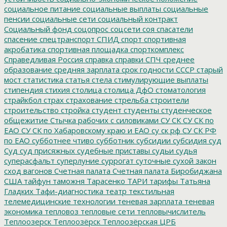
социальное питание
социальные выплаты
социальные
пенсии
социальные сети
социальный контракт
Социальный фонд
соцопрос
соцсети
соя
спасатели
спасение
спецтранспорт
СПИД
спорт
спортивная
акробатика
спортивная площадка
спорткомплекс
Справедливая Россия
справка
справки
СПЧ
среднее
образование
средняя зарплата
срок годности
СССР
старый
мост
статистика
статья
стела
стимулирующие выплаты
стипендия
стихия
столица
столица ДфО
стоматология
страйкбол
страх
страхование
стрельба
строители
строительство
стройка
студент
студенты
студенческое
общежитие
Стычка рабочих с силовиками
СУ СК
СУ СК по
ЕАО
СУ СК по Хабаровскому краю и ЕАО
су ск рф
СУ СК РФ
по ЕАО
субботнее чтиво
субботник
субсидии
субсидия
суд
Суд
суд присяжных
судебные приставы
судьи
судья
суперасфальт
суперлуние
суррогат
суточные
сухой закон
сход вагонов
Счетная палата
Счетная палата Биробиджана
США
тайфун
таможня
Тарасенко
ТАРИ
тарифы
Татьяна
Гладких
Тафи-диагностика
театр
текстильная
телемедицинские технологии
теневая зарплата
теневая
экономика
тепловоз
тепловые сети
тепловычислитель
Теплоозерск
Теплоозёрск
Теплоозёрская ЦРБ