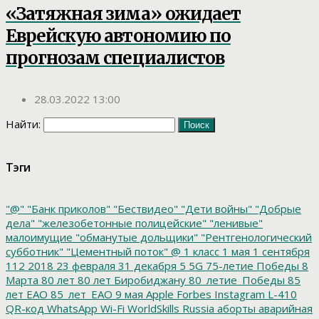
«Затяжная зима» ожидает
Еврейскую автономию по
прогнозам специалистов
28.03.2022 13:00
Найти:
Тэги
"@"
"Банк приколов"
"Бествидео"
"Дети войны"
"Добрые
дела"
"железобетонные полицейские"
"ленивые"
малоимущие
"обманутые дольщики"
"Рентгенологический
субботник"
"Цементный поток"
@
1 класс
1 мая
1 сентября
112
2018
23 февраля
31 декабря
5
5G
75-летие Победы
8
Марта
80 лет
80 лет Биробиджану
80_летие_Победы
85
лет ЕАО
85_лет_ЕАО
9 мая
Apple
Forbes
Instagram
L-410
QR-код
WhatsApp
Wi-Fi
WorldSkills Russia
аборты
аварийная