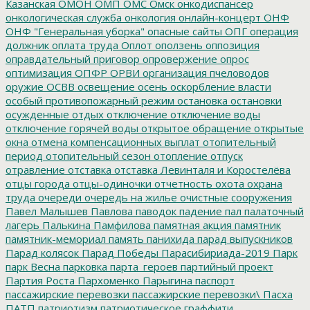
Казанская
ОМОН
ОМП
ОМС
Омск
онкодиспансер
онкологическая служба
онкология
онлайн-концерт
ОНФ
ОНФ "Генеральная уборка"
опасные сайты
ОПГ
операция
должник
оплата труда
Оплот
оползень
оппозиция
оправдательный приговор
опровержение
опрос
оптимизация
ОПФР
ОРВИ
организация пчеловодов
оружие
ОСВВ
освещение
осень
оскорбление власти
особый противопожарный режим
остановка
остановки
осужденные
отдых
отключение
отключение воды
отключение горячей воды
открытое обращение
открытые
окна
отмена компенсационных выплат
отопительный
период
отопительный сезон
отопление
отпуск
отравление
отставка
отставка Левинталя и Коростелёва
отцы города
отцы-одиночки
отчетность
охота
охрана
труда
очереди
очередь на жилье
очистные сооружения
Павел Малышев
Павлова
паводок
падение
пал
палаточный
лагерь
Палькина
Памфилова
памятная акция
памятник
памятник-мемориал
память
панихида
парад выпускников
Парад колясок
Парад Победы
Парасибириада-2019
Парк
парк Весна
парковка
парта_героев
партийный проект
Партия Роста
Пархоменко
Парыгина
паспорт
пассажирские перевозки
пассажирские перевозки\
Пасха
ПАТП
патриотизм
патриотическое граффити