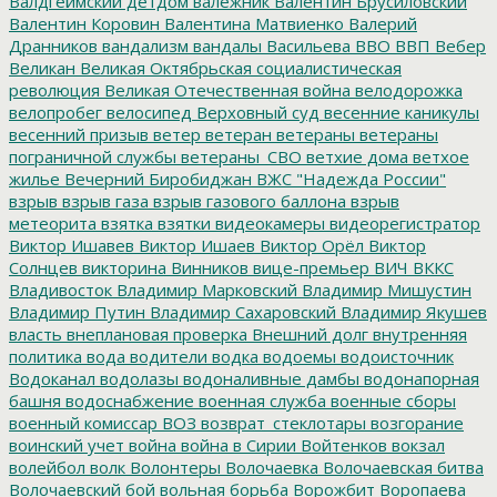
Валдгеймский детдом
валежник
Валентин Брусиловский
Валентин Коровин
Валентина Матвиенко
Валерий
Дранников
вандализм
вандалы
Васильева
ВВО
ВВП
Вебер
Великан
Великая Октябрьская социалистическая
революция
Великая Отечественная война
велодорожка
велопробег
велосипед
Верховный суд
весенние каникулы
весенний призыв
ветер
ветеран
ветераны
ветераны
пограничной службы
ветераны_СВО
ветхие дома
ветхое
жилье
Вечерний Биробиджан
ВЖС "Надежда России"
взрыв
взрыв газа
взрыв газового баллона
взрыв
метеорита
взятка
взятки
видеокамеры
видеорегистратор
Виктор Ишавев
Виктор Ишаев
Виктор Орёл
Виктор
Солнцев
викторина
Винников
вице-премьер
ВИЧ
ВККС
Владивосток
Владимир Марковский
Владимир Мишустин
Владимир Путин
Владимир Сахаровский
Владимир Якушев
власть
внеплановая проверка
Внешний долг
внутренняя
политика
вода
водители
водка
водоемы
водоисточник
Водоканал
водолазы
водоналивные дамбы
водонапорная
башня
водоснабжение
военная служба
военные сборы
военный комиссар
ВОЗ
возврат_стеклотары
возгорание
воинский учет
война
война в Сирии
Войтенков
вокзал
волейбол
волк
Волонтеры
Волочаевка
Волочаевская битва
Волочаевский бой
вольная борьба
Ворожбит
Воропаева