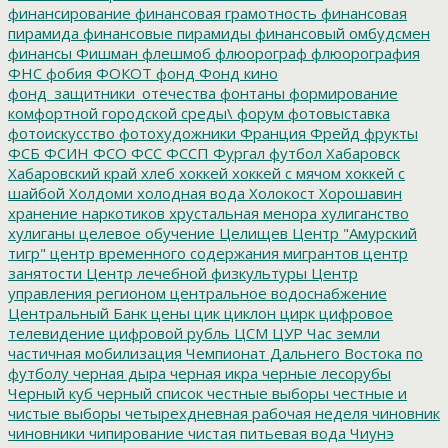
финансирование
финансовая грамотность
финансовая
пирамида
финансовые пирамиды
финансовый омбудсмен
финансы
Фишман
флешмоб
флюорограф
флюорография
ФНС
фобия
ФОКОТ
фонд
Фонд кино
фонд_защитники_отечества
фонтаны
формирование
комфортной городской среды\
форум
фотовыставка
фотоискусство
фотохудожники
Франция
Фрейд
фрукты
ФСБ
ФСИН
ФСО
ФСС
ФССП
Фургал
футбол
Хабаровск
Хабаровский край
хлеб
хоккей
хоккей с мячом
хоккей с
шайбой
Холдоми
холодная вода
Холокост
Хорошавин
хранение наркотиков
хрустальная менора
хулиганство
хулиганы
целевое обучение
Целищев
Центр "Амурский
тигр"
центр временного содержания мигрантов
центр
занятости
Центр лечебной физкультуры
Центр
управления регионом
центральное водоснабжение
Центральный Банк
цены
цик
циклон
цирк
цифровое
телевидение
цифровой рубль
ЦСМ
ЦУР
Час земли
частичная мобилизация
Чемпионат Дальнего Востока по
футболу
черная дыра
черная икра
черные лесорубы
Черный куб
черный список
честные выборы
честные и
чистые выборы
четырехдневная рабочая неделя
чиновник
чиновники
чипирование
чистая питьевая вода
Чиунэ