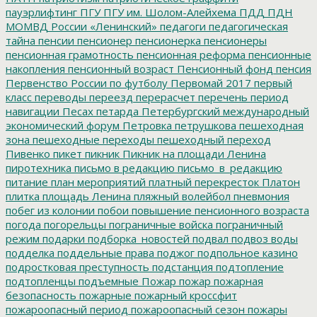
пауэрлифтинг
ПГУ
ПГУ им. Шолом-Алейхема
ПДД
ПДН
МОМВД России «Ленинский»
педагоги
педагогическая
тайна
пенсии
пенсионер
пенсионерка
пенсионеры
пенсионная грамотность
пенсионная реформа
пенсионные
накопления
пенсионный возраст
Пенсионный фонд
пенсия
Первенство России по футболу
Первомай 2017
первый
класс
переводы
переезд
перерасчет
перечень
период
навигации
Песах
петарда
Петербургский международный
экономический форум
Петровка
петрушкова
пешеходная
зона
пешеходные переходы
пешеходный переход
Пивенко
пикет
пикник
Пикник на площади Ленина
пиротехника
письмо в редакцию
письмо_в_редакцию
питание
план мероприятий
платный перекресток
Платон
плитка
площадь Ленина
пляжный волейбол
пневмония
побег из колонии
побои
повышение пенсионного возраста
погода
погорельцы
пограничные войска
пограничный
режим
подарки
подборка_новостей
подвал
подвоз воды
подделка
поддельные права
поджог
подпольное казино
подростковая преступность
подстанция
подтопление
подтопленцы
подъемные
Пожар
пожар
пожарная
безопасность
пожарные
пожарный кроссфит
пожароопасный период
пожароопасный сезон
пожары